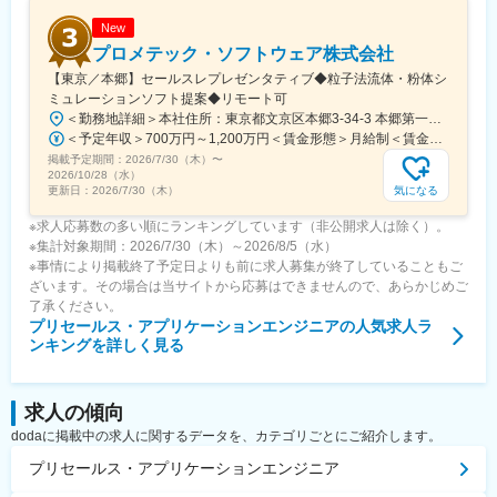
New
プロメテック・ソフトウェア株式会社
【東京／本郷】セールスレプレゼンタティブ◆粒子法流体・粉体シ
ミュレーションソフト提案◆リモート可
＜勤務地詳細＞本社住所：東京都文京区本郷3-34-3 本郷第一ビル8F受動喫煙対策：屋内全面禁煙変更の範囲：会社の定める事業所（リモートワーク含む）
＜予定年収＞700万円～1,200万円＜賃金形態＞月給制＜賃金内訳＞月額（基本給）：333,333円～571,429円固定残業手当/月：104,167円～178,571円（固定残業時間40時間0分/月）超過した時間外労働の残業手当は追加支給＜月給＞437,500円～750,000円（一律手当を含む）＜昇給有無＞有＜残業手当＞有＜給与補足＞※給与詳細はスキル・経験など考慮の上、当社規定により決定■昇給：年1回（7月）※会社業績と個人業績に基づき実施■賞与：年2回（6月・12月）※賞与規程に従い、会社業績による※2025年度実績あり（夏季・冬季賞与、業績賞与）※2023年度より目標達成度に応じた計画達成報酬金制度を追加賃金はあくまでも目安の金額であり、選考を通じて上下する可能性があります。月給(月額)は固定手当を含めた表記です。
掲載予定期間：
2026/7/30（木）
〜
2026/10/28（水）
気になる
更新日：
2026/7/30（木）
※求人応募数の多い順にランキングしています（非公開求人は除く）。
※集計対象期間：2026/7/30（木）～2026/8/5（水）
※事情により掲載終了予定日よりも前に求人募集が終了していることもご
ざいます。その場合は当サイトから応募はできませんので、あらかじめご
了承ください。
プリセールス・アプリケーションエンジニア
の人気求人ラ
ンキングを詳しく見る
求人の傾向
dodaに掲載中の求人に関するデータを、カテゴリごとにご紹介します。
プリセールス・アプリケーションエンジニア