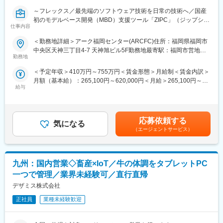
約で正当に報われていないエンジニアが少なくありません。
～フレックス／最先端のソフトウェア技術を日常の技術へ／国産
ブライソンでは、そうした人材が自らの力を発揮し、成果に応じ
初のモデルベース開発（MBD）支援ツール「ZIPC」（ジップシ
て評価・報酬を得られる環境を用意しています。
仕事内容
ー）を開発・販売／NTTデータグループの安定基盤／年休132日・
完全土日祝休みのプライベートを大事にできる環境～
＜勤務地詳細＞アーク福岡センター(ARCFC)住所：福岡県福岡市
変更の範囲：会社の定める業務
中央区天神三丁目4-7 天神旭ビル5F勤務地最寄駅：福岡市営地下
■業務内容：
勤務地
鉄空港線／天神駅受動喫煙対策：屋内喫煙可能場所あり変更の範
・自動運転やMaaS等の次世代モビリティソフトウェア開発プロジ
囲：会社の定める事業所
＜予定年収＞410万円～755万円＜賃金形態＞月給制＜賃金内訳＞
ェクトに参画します。
月額（基本給）：265,100円～620,000円＜月給＞265,100円～
・顧客企業の開発プロセス効率化・品質向上に向け、開発環境や
給与
620,000円＜昇給有無＞有＜残業手当＞有＜給与補足＞※前職を考
手法の改善提案・導入支援を担当します。
慮し、能力・経験を踏まえて決定いたします。■賞与：年2回■給
・要件分析などの上流工程から設計・実装・テストまで幅広く関
与改定：年1回（4月）賃金はあくまでも目安の金額であり、選考
与し、自社開発のモデルベース開発ツール「GARDEN」等を活用
を通じて上下する可能性があります。月給(月額)は固定手当を含め
したエンジニアリングサービスでクライアントの課題解決に貢献
応募依頼する
気になる
た表記です。
します。
（エージェントサービス）
・顧客と直接やり取りしながらソリューションを提供し、技術面
とビジネス面の橋渡し役を担います。
・今後展開予定の当社ZIPCファミリーの開発支援ツール開発をご
九州：国内営業◇畜産×IoT／牛の体調をタブレットPC
担当いただきます。また、当社ツール以外におけるソリューショ
ン案件のツール開発もご担当いただきます。
一つで管理／業界未経験可／直行直帰
デザミス株式会社
■主な開発環境：
言語：C、C++、C#、Python、Java、JavaScript
正社員
業種未経験歓迎
モデル設計：SysML、MATLAB/Simulink
開発標準：Automotive SPICEなど最新プロセスに対応