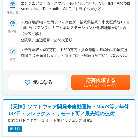
エンジニア専門職（スマホ・モバイルアプリ／IVI／HMI／Android
ー・エンジニアになれる。この自信がエクストリームで得られる
Automotive／Bluetooth・Wi-Fi／ドライバ層など）
大きなメリットです。
仕事内容
ブライソンは、車載・モバイル領域に特化した完全受託のソフト
■当社について：
＜勤務地詳細＞福岡オフィス住所：福岡県福岡市中央区薬院1丁目
ウェア開発会社です。IVIを中心に、アプリケーション／HMI／ス
「デジタルクリエイター・エンジニアプロダクション」として、
2番5号 リアンプレミアム薬院ステーション8F勤務地最寄駅：西鉄
マホ連携／Bluetooth・Wi-Fiといった接続機能まで、システムを理
お客様の課題解決を通じて技術者の社会的ポジションの確立を目
勤務地
天神大牟田線／地下鉄七隈線線／薬院駅 徒歩4分駅受動喫煙対
【最寄り駅】
解したうえで機能単位の開発を自社内で完結。量産車レベルの品
指す、真のプロフェッショナル集団です。
策：屋内喫煙可能場所あり変更の範囲：無
薬院駅、渡辺通駅、薬院大通駅
質と厳格な納期要求に応え続けてきた実績があります。CarPlayや
当社は単純な技術社員の派遣会社ではなく、デジタル人材事業、
Android Autoの認証対応も含め、国内自動車メーカーやTier1から
受託開発事業、コンテンツプロパティ事業を通じて、社内外にか
＜予定年収＞400万円～1,500万円＜賃金形態＞月給制※初年度は
「任せれば動く」と信頼を得ています。
かわらず、技術社員の働く機会、叶えたいキャリアの形成を行っ
前職年収を保証します。＜賃金内訳＞月額（基本給）：210,000
ています。
給与
円～350,000円＜月給＞270,000円～520,000円（一律手当を含
今回募集するのは、車載システム開発エンジニアです。Android
当社には優秀なクリエイター・エンジニアが数多く集まってお
む）＜昇給有無＞有＜残業手当＞有＜給与補足＞月給：270,000
Automotiveや組込LinuxをベースとしたIVI領域、アプリやミドル
り、大手企業をはじめ、常時300社以上と安定した取引を行って
円～520,000円(職階に応じて変動)・固定残業代(職階手当)60,000
ウェア開発、接続機能の設計・実装・検証まで実力に応じて幅広
います。
円～170,000円(月40～70時間)を含む ※相当時間を超過した場合
応募依頼する
く担当。プロジェクトはすべて受託であり、自社内開発100％。
2014年上場以来、社員数の増加と共に、業績面においても着実な
気になる
は追加で時間外手当を支給・賞与実績：年2回(6月/12月)＋決算賞
（エージェントサービス）
常駐や派遣要員として“人を出す”ことは一切ありません。任された
成長を遂げており、近い将来、東証プライム市場への上場を目指
与(業績/評価連動)※決算賞与/14期中13期支給賃金はあくまでも目
範囲を最後まで責任を持ち、チームでやり切る文化が徹底されて
しています。今後は、更に優良な取引先、プロジェクトに参画す
安の金額であり、選考を通じて上下する可能性があります。月給
います。
ることで、技術社員のトラックレコードの充実を図ることができ
(月額)は固定手当を含めた表記です。
ます。
【天神】ソフトウェア開発◆自動運転・MaaS等／年休
ブライソンは、少数精鋭で「任された範囲を最後までやり切る」
132日・フレックス・リモート可／最先端の技術
開発を続け、顧客からの信頼を積み重ねてきました。
変更の範囲：会社の定める業務
今後さらに成果と生産性を高めるため、優秀なエンジニアを迎え
株式会社ＮＴＴデータ オートモビリジェンス研究所
入れ、チームの開発力を引き上げたいと考えています。
正社員
また、世の中には実力があるにも関わらず、年功序列や立場の制