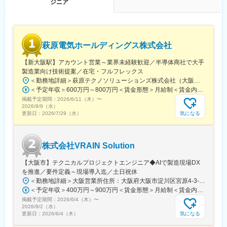
ジニア
・社内の情報共有の活性化（営業所内、営業所間）
・既存顧客の要望事項の対応検討および実施（CS向上）に関する
マネジメント業務
・苦情対応、品質管理に関するマネジメント業務
・必要に応じて関係各部への意見具申
萩原電気ホールディングス株式会社
■魅力
【新大阪駅】アカウント営業～業界未経験歓迎／半導体商社で大手
（１）社会貢献に携われるサービス
製造業向け技術提案／在宅・フルフレックス
デザミスが展開しているサービスは、「畜産農家の方の過酷な労
＜勤務地詳細＞萩原テクノソリューションズ株式会社（大阪）住所：大阪府大阪市淀川区宮原三丁目5番36号 新大阪トラストタワー5階勤務地最寄駅：JR各線／品川駅受動喫煙対策：屋内全面禁煙変更の範囲：会社の定める事業所（リモートワーク含む）
働環境と日本の食を守る」という大きな社会課題に立ち向かって
＜予定年収＞600万円～800万円＜賃金形態＞月給制＜賃金内訳＞月額（基本給）：297,000円～405,000円＜月給＞297,000円～405,000円＜昇給有無＞有＜残業手当＞有＜給与補足＞■昇給：年1回（7月）■賞与：年2回（6月、12月）※5.69カ月想定■モデル年収：・29歳/657万円（賞与＋残業20H）・33歳/750万円（賞与＋残業20H）・マネージャー/990万円～賃金はあくまでも目安の金額であり、選考を通じて上下する可能性があります。月給(月額)は固定手当を含めた表記です。
いる真っ最中です。 「ご自身の成長＝日本の食支えることに直結
掲載予定期間：
2026/6/11（木）
〜
するサービス」を展開しております。
2026/9/9（水）
（２）一定の経験を積んだ後は、営業戦略を立てる側に
気になる
更新日：
2026/7/29（水）
今回募集している畜産農家を対象とした社内と連携を取りながら
自由度の高い提案ができるソリューション営業です。そのような
環境でご自身の営業力を存分に磨き上げて頂きます。その後セー
株式会社VRAIN Solution
ルスチーム全体の営業戦略を立てるポジションについて頂き、部
署を超えた存在として文字通り組織のコアメンバーとして日本そ
【大阪市】テクニカルプロジェクトエンジニア◆AIで製造現場DX
して世界に展開する会社の立役者に将来的には成っていただきた
を推進／要件定義～現場導入迄／土日祝休
いと思っています。
＜勤務地詳細＞大阪営業所住所：大阪府大阪市淀川区宮原4-3-7 MPR新大阪ビル4F受動喫煙対策：屋内全面禁煙変更の範囲：会社の定める事業所
＜予定年収＞400万円～900万円＜賃金形態＞月給制＜賃金内訳＞月額（基本給）：247,423円～556,701円固定残業手当/月：85,911円～193,299円（固定残業時間45時間0分/月）超過した時間外労働の残業手当は追加支給＜月給＞333,334円～750,000円（一律手当を含む）＜昇給有無＞有＜残業手当＞有＜給与補足＞※経験、スキル、年齢を考慮の上、当社規定により決定※年収構成：月給×12ヶ月■人事評価：年2回※評価に応じて給与改定を実施賃金はあくまでも目安の金額であり、選考を通じて上下する可能性があります。月給(月額)は固定手当を含めた表記です。
変更の範囲：無
掲載予定期間：
2026/6/4（木）
〜
2026/9/2（水）
気になる
更新日：
2026/6/4（木）