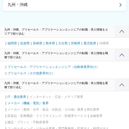
九州・沖縄
九州・沖縄、プリセールス・アプリケーションエンジニアの転職・求人情報をエ
リアで絞り込む
福岡県
佐賀県
長崎県
熊本県
大分県
宮崎県
鹿児島県
沖縄県
九州・沖縄、プリセールス・アプリケーションエンジニアの転職・求人情報を職
種で絞り込む
プリセールス・アプリケーションエンジニア（自動車業界向け）
プリセールス（その他業界向け）
九州・沖縄、プリセールス・アプリケーションエンジニアの転職・求人情報を業
種で絞り込む
IT・通信業界
インターネット・広告・メディア業界
メーカー（機械・電気）業界
メーカー（素材・化学・食品・化粧品・その他）業界
商社業界
医薬品・医療機器・ライフサイエンス・医療系サービス
金融業界
建設・プラント・不動産業界
コンサルティング・リサーチ業界・専門事務所・監査法人・税理士法人