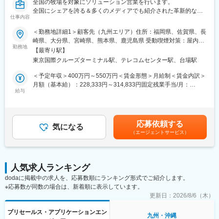
全国の牧場を対象にソリューション営業を行います。
全国にシェアを誇る＆多くのメディアでも紹介された革新的なプ
■働き方：
仕事内容
ロダクト：U-motion（R)（ユーモーション）を軸とした提案型の
◇年休132日かつ有休取得率は高く大型連休を作りやすい環境の
営業スタイルで、ご自身の営業力と戦略立案能力UPに繋がりま
ため、プライベートを大事にする社員が多いのが特徴です。
＜勤務地詳細1＞顧客先（九州エリア）住所：福岡県、佐賀県、長
す。
◇リモートワークやフレックス（コアタイム：13:00～15:00）活
崎県、大分県、宮崎県、熊本県、鹿児島県 受動喫煙対策：屋内全
用など、柔軟に働き方をする社員が多数在籍しております。
勤務地
面禁煙＜勤務地詳細2＞本社住所：東京都江東区青海2-7-4 the
【最寄り駅】
今回の募集ポジションは単なる物売りをする営業ではなく、牧場
SOHO 417勤務地最寄駅：ゆりかもめ線／東京国際クルーズター
東京国際クルーズターミナル駅、テレコムセンター駅、台場駅
農家の経営課題に切り込み、社内外巻き込みながら顧客に寄り添
■当社の成長戦略：
ミナル駅受動喫煙対策：屋内全面禁煙変更の範囲：会社の定める
った解決策を提案、実現することが可能です。
当社は研究開発成果を基に特色あるテクノロジを確立して、自動
事業所（リモートワーク含む）
＜予定年収＞400万円～550万円＜賃金形態＞月給制＜賃金内訳＞
また、セールス業務だけでなく、セールスチームの課題抽出～販
運転の実現に欠かせないセーフティソリューションを展開しま
月額（基本給）：228,333円～314,833円固定残業手当/月：
売戦略を経験することが出来るので、ご自身が０から関係各所と
す。同社は既存の大企業とは一線を画して単に規模を追うのでは
給与
105,000円～143,500円（固定残業時間40時間0分/月）超過した時
連携を取りながら全体的な営業戦略の立案業務を実施することも
なく、業界各社に真に求められる「グローバルニッチャー」を志
間外労働の残業手当は追加支給＜月給＞333,333円～458,333円
できます。
向しています。
（一律手当を含む）＜昇給有無＞有＜残業手当＞有＜給与補足＞※
「世界進出予定のサービス」ということもあり、セールス、エン
経験・能力を考慮して決定いたします。賃金はあくまでも目安の
応募依頼する
ジニア、バックオフィスが一丸となって切磋琢磨しあう組織体制
■当社について：
気になる
金額であり、選考を通じて上下する可能性があります。月給(月額)
（エージェントサービス）
が出来上がっています。
当社は新規ビジネス・R&Dを展開するベンチャー企業的な立ち位
は固定手当を含めた表記です。
置でありながらも「NTTデータグループ自動車OneTeam」に属し
■業務詳細
ているため、経営環境・ビジネス環境は安定しています。小規模
営業として酪農家や肥育牛農家に対して農業に貢献する自社のIT
であるがゆえ部門間のセクショナリズムは無く、会社一体で事業
人気求人ランキング
サービスの提案営業をお任せします。
に取り組んでおり、社長をはじめとした幹部や同僚への相談がし
dodaに掲載中の求人を、応募数順にランキング形式でご紹介します。
・酪農家や肥育牛農家に向け、農業自社ITサービスの提案・導入
やすい風土です。
※応募数が同数の場合は、新着順に表示しています。
・業務提携をしている大手飼料メーカーと信頼関係構築
・営業、販売戦略の立案および運用ならびに関係部署と連携した
更新日：
2026/8/6（木）
変更の範囲：当社業務全般
営業推進
プリセールス・アプリケーションエン
・営業所の課題抽出および販売戦略立案
九州・沖縄