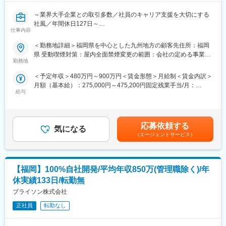
～業界大手企業との取引多数／社員のキャリア支援を大切にする
社風／年間休日127日～
仕事内容
■業務内容：
＜勤務地詳細＞福岡県を中心とした九州地方の顧客先住所：福岡
組み込み・制御エンジニアとして、要件定義から基本設計、仕様
県 受動喫煙対策：屋内全面禁煙変更の範囲：会社の定める事業所
設計、システム評価まで幅広い工程の業務をお任せします。各々
勤務地
（リモートワーク含む）
のスキルに合わせた業務をご担当いただきます。
＜予定年収＞480万円～900万円＜賃金形態＞月給制＜賃金内訳＞
月額（基本給）：275,000円～475,200円固定残業手当/月：
■業務詳細：
給与
45,000円～124,800円（固定残業時間28時間0分/月）超過した時
・ロボット、FA機器、検査装置、AV関連機器また家電などの組み
間外労働の残業手当は追加支給＜月給＞320,000円～600,000円
込みソフトウェア開発
（一律手当を含む）＜昇給有無＞有＜残業手当＞有＜給与補足＞※
・自動車の組み込みソフトウェア開発
前職および経験・能力を考慮し当社規定により決定■昇給：年1回
・IoT関連
応募依頼する
気になる
（6月）※契約社員は支給されません。※実績を正当に評価し、当
・組込みLinux関連
（エージェントサービス）
社規定により決定■賞与：年2回（7月、12月）※試用期間終了後か
・計測器、電力計
ら査定開始※契約社員は支給されません。賃金はあくまでも目安の
・センサー装置 など
金額であり、選考を通じて上下する可能性があります。月給(月額)
は固定手当を含めた表記です。
【福岡】100%自社開発/平均年収850万(管理職除く)/年
■仕事で身に付くスキル：
当社の事業モデルは「デジタル人材事業」「受託開発事業」「コ
休実績133日/転勤無
ンテンツプロパティ事業」の3つの柱で成り立っています。コンテ
ブライソン株式会社
ンツプロパティ事業やグループ企業をはじめとした自社プロダク
ト開発のほか、クライアントのプロジェクトを担当するので、ス
正社員
転勤なし
キルを固定化せず、常に新しいスキルを身につけることができま
す。変化の激しい時代に通用する、本物のデジタルクリエイタ