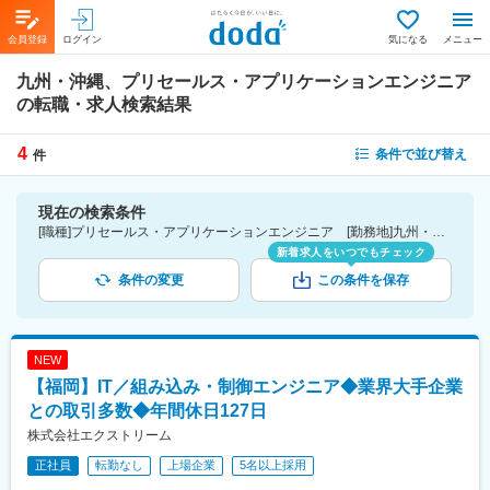
会員登録
ログイン
気になる
メニュー
九州・沖縄、プリセールス・アプリケーションエンジニア
の転職・求人検索結果
4
条件で並び替え
件
現在の検索条件
[職種]プリセールス・アプリケーションエンジニア [勤務地]九州・沖縄
新着求人をいつでもチェック
条件の変更
この条件を保存
NEW
【福岡】IT／組み込み・制御エンジニア◆業界大手企業
との取引多数◆年間休日127日
株式会社エクストリーム
正社員
転勤なし
上場企業
5名以上採用