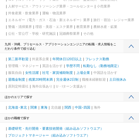
人材サービス・アウトソーシング業界・コールセンター
小売業界
外食産業・飲食業界
運輸・物流業界
エネルギー（電力・ガス・石油・新エネルギー）業界
旅行・宿泊・レジャー業界
警備・清掃業界
理容・美容・エステ業界
教育業界
農林水産・鉱業
公社・官公庁・学校・研究施設
冠婚葬祭業界
その他
九州・沖縄、プリセールス・アプリケーションエンジニアの転職・求人情報をこ
だわり条件で絞り込む
第二新卒歓迎
外資系企業
年間休日120日以上
フレックス勤務
管理職・マネジャー
英語を活かす
学歴不問
転勤なし（勤務地限定）
服装自由
女性活躍
社宅・家賃補助制度
上場企業
中国語を活かす
退職金制度
残業20時間未満
完全週休2日制
職種未経験歓迎
土日祝休み
原則定時退社
海外出張あり
U・Iターン支援あり
ほかのエリアで探す
北海道･東北
関東
東海
北信越
関西
中国･四国
海外
ほかの職種で探す
基礎研究・先行開発・要素技術開発（組み込みソフトウエア）
プロジェクトマネージャー（組み込みソフトウエア）