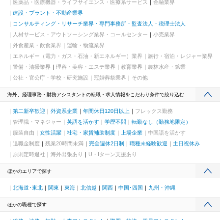
医薬品・医療機器・ライフサイエンス・医療系サービス
金融業界
建設・プラント・不動産業界
コンサルティング・リサーチ業界・専門事務所・監査法人・税理士法人
人材サービス・アウトソーシング業界・コールセンター
小売業界
外食産業・飲食業界
運輸・物流業界
エネルギー（電力・ガス・石油・新エネルギー）業界
旅行・宿泊・レジャー業界
警備・清掃業界
理容・美容・エステ業界
教育業界
農林水産・鉱業
公社・官公庁・学校・研究施設
冠婚葬祭業界
その他
海外、経理事務・財務アシスタントの転職・求人情報をこだわり条件で絞り込む
第二新卒歓迎
外資系企業
年間休日120日以上
フレックス勤務
管理職・マネジャー
英語を活かす
学歴不問
転勤なし（勤務地限定）
服装自由
女性活躍
社宅・家賃補助制度
上場企業
中国語を活かす
退職金制度
残業20時間未満
完全週休2日制
職種未経験歓迎
土日祝休み
原則定時退社
海外出張あり
U・Iターン支援あり
ほかのエリアで探す
北海道･東北
関東
東海
北信越
関西
中国･四国
九州・沖縄
ほかの職種で探す