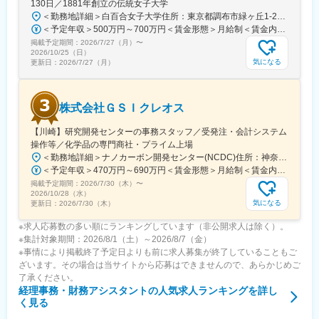
130日／1881年創立の伝統女子大学
＜勤務地詳細＞白百合女子大学住所：東京都調布市緑ヶ丘1-25 勤務地最寄駅：京王線／仙川駅受動喫煙対策：屋内全面禁煙変更の範囲：会社の定める事業所
＜予定年収＞500万円～700万円＜賃金形態＞月給制＜賃金内訳＞月額（基本給）：280,000円～430,000円＜月給＞280,000円～430,000円＜昇給有無＞有＜残業手当＞有＜給与補足＞※年齢・過去の経験に基づき、本学規定に合わせ決定【残業手当】有 /残業時間に応じて全額支給（※想定年収に含む）【各種手当】扶養手当/住宅手当/通勤手当 等【賞与】年2回（6月、12月）【昇給】年1回（4月）賃金はあくまでも目安の金額であり、選考を通じて上下する可能性があります。月給(月額)は固定手当を含めた表記です。
掲載予定期間：
2026/7/27（月）
〜
2026/10/25（日）
気になる
更新日：
2026/7/27（月）
株式会社ＧＳＩクレオス
【川崎】研究開発センターの事務スタッフ／受発注・会計システム
操作等／化学品の専門商社・プライム上場
＜勤務地詳細＞ナノカーボン開発センター(NCDC)住所：神奈川県川崎市川崎区南渡?町1-1 京浜ビル8階勤務地最寄駅：JR線／浜川崎駅受動喫煙対策：屋内全面禁煙変更の範囲：会社の定める事業所
＜予定年収＞470万円～690万円＜賃金形態＞月給制＜賃金内訳＞月額（基本給）：254,000円～385,000円＜月給＞254,000円～385,000円＜昇給有無＞有＜残業手当＞有＜給与補足＞※上記想定年収は残業10時間程度の想定残業代含む■賞与：年2回■残業手当：残業時間に応じて別途支給■その他諸手当：0円～35,000円／月賃金はあくまでも目安の金額であり、選考を通じて上下する可能性があります。月給(月額)は固定手当を含めた表記です。
掲載予定期間：
2026/7/30（木）
〜
2026/10/28（水）
気になる
更新日：
2026/7/30（木）
※求人応募数の多い順にランキングしています（非公開求人は除く）。
※集計対象期間：2026/8/1（土）～2026/8/7（金）
※事情により掲載終了予定日よりも前に求人募集が終了していることもご
ざいます。その場合は当サイトから応募はできませんので、あらかじめご
了承ください。
経理事務・財務アシスタント
の人気求人ランキングを詳し
く見る