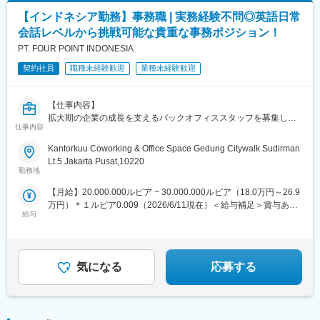
的な経営を行っております。
【インドネシア勤務】事務職 | 実務経験不問◎英語日常
※上記業務からスタートし、その後のご経験や習熟度によって、各
(2)《地域密着型戦略》同業界は、繋がりや信頼関係が最重要。同
種案件（法人設立サポートやその他リサーチ等）にも携わってい
会話レベルから挑戦可能な貴重な事務ポジション！
社は首都圏と長野県にエリアを絞った、狭く深く付き合い、高付
ただくことができます。
PT. FOUR POINT INDONESIA
加価値を生み出し、顧客との信頼関係の構築に力を入れていま
す。
■インドで働く魅力
契約社員
職種未経験歓迎
業種未経験歓迎
(3)《人材重視》人材が唯一の経営資源ととらえ、人材への投資を
急速なデジタル化を追い風に、経済面でも世界で最も急成長を続
積極的に行うことで他社との競争力を高めています。。
けている主要国の一つです。
【仕事内容】
日系企業が分布する都市の発展は著しく、「来てみたらインドの
変更の範囲：会社の定める業務
拡大期の企業の成長を支えるバックオフィススタッフを募集して
印象がガラリと変わった！」という人も少なくありません。ま
仕事内容
います。
た、日本と比べてキャッシュレス決済、配車サービス、フードデ
バックオフィスから会社全体を支える重要な役割を担っていただ
リバリーや宅配スーパーなどが発達しており、近年は日本食レス
Kantorkuu Coworking & Office Space Gedung Citywalk Sudirman
きますが、業界・職種未経験の方でも意欲があれば大歓迎です。
トランの出店も増えていたりと生活の利便性が格段に向上してい
Lt.5 Jakarta Pusat,10220
ます。英語が公用語で現地言語を習得する必要性が低い点も、働
勤務地
《具体的には...》
きやすいポイントのひとつです。就労ビザは年齢、経験、学歴不
【月給】20.000.000ルピア ~ 30.000.000ルピア（18.0万円～26.9
・会計業務：仕訳やデータ入力、決算・税務のサポート
問で取得でき、求人も増加傾向なため、異業界や異職種へのジョ
万円）＊１ルピア0.009（2026/6/11現在）＜給与補足＞賞与あり
・労務業務：勤怠管理、給与計算や社会保険の手続き補助
ブチェンジを狙っている方にもおすすめの国です。
給与
（業績に応じる）
・法務業務：契約書や申請書類の作成・チェック補助
2025年現在、日系企業の海外投資有望国ランキング３年連続１
・労務コンサルサポート：レポートや資料作成、データ整理、ス
位、今のインドだからこそ希少価値の高い経験ができます。ご自
ケジュール調整
身のキャリアを成長させる醍醐味をぜひ味わっていただきたいで
す。
気になる
応募する
★書類選考通過時には、パーソル海外拠点の現地日本人コンサル
タントがしっかりとサポートいたしますので、
安心してご応募ください！