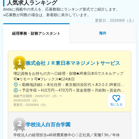
◆インドネシアで働く魅力
人気求人ランキング
1. 東南アジアの人口大国
dodaに掲載中の求人を、応募数順にランキング形式でご紹介します。
世界第4位の人口。国民の平均年齢は28歳と若く、内需が強
※応募数が同数の場合は、新着順に表示しています。
い。
更新日：
2026/8/8（土）
飲食・ベビー用品など世界中から参入。
イスラムを対象としたビジネスの拠点でもある。
海外
経理事務・財務アシスタント
ASEANのHQもあり、今後東南アジアの中で中心的な役割を
果たす国になること間違いなし。
2. 世界有数の親日国
日本の経済協力や、サブカルの影響もあり、日本に対して非
常に好印象を持っている。
株式会社ＪＲ東日本マネジメントサービス
困っているときには声をかけてくれ、人懐っこい人々が多
く、元気をもらうこともしばしば。
簿記資格をお持ちの方へ◎経理・財務■JR東日本Gでスキルアップ
日本語学習者数もなんと世界第二位。(国際交流基金2015年調
可■リモート可■フレックス■124休日
査）
＜勤務地詳細1＞本社住所：東京都渋谷区代々木2-2-2 JR東日本本社ビル9階受動喫煙対策：屋内全面禁煙＜勤務地詳細2＞東京都内オフィス住所：東京都23区内 受動喫煙対策：屋内全面禁煙変更の範囲：会社の定める事業所（リモートワーク含む）
3. 大きな裁量権・マネジメント経験
＜予定年収＞410万円～470万円＜賃金形態＞月給制＜賃金内訳＞月額（基本給）：240,000円～250,000円＜月給＞240,000円～250,000円＜昇給有無＞有＜残業手当＞有＜給与補足＞※想定年収には残業月20Hも含めています■昇給：年1回■賞与：年2回(合計3.0ヶ月程度)※総合職：計6.0ヶ月程度■モデル年収総合職（課長）900万円総合職（マネージャー）630万円総合職（主任）520万円エリア（課員）410万円賃金はあくまでも目安の金額であり、選考を通じて上下する可能性があります。月給(月額)は固定手当を含めた表記です。
現地スタッフのマネジメントや育成、事業の責任者などを早期
掲載予定期間：
に任される。
2026/7/27（月）
〜
2026/10/25（日）
日本よりも年齢・経験の有無に関わらず挑戦ができ、意思決定
気になる
更新日：
2026/8/4（火）
も任される。
学校法人白百合学園
学校法人の経理担当※科研費業務中心◇正社員／実働7.5h／年休