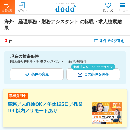
会員登録
ログイン
気になる
メニュー
海外、経理事務・財務アシスタント
の転職・求人検索結
果
3
条件で並び替え
件
現在の検索条件
[職種]経理事務・財務アシスタント [勤務地]海外
新着求人をいつでもチェック
条件の変更
この条件を保存
積極採用中
事務／未経験OK／年休125日／残業
10h以内／リモートあり