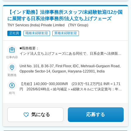
する可能性があります。月給(月額)は固定手当を含めた表記です。
■働き方：
日常会話レベルの英語スキルでOK！語学力を活かし、スキルアッ
【インド勤務】法律事務所スタッフ/未経験歓迎/12か国
プ・年収アップが叶う環境が整っています。
に展開する日系法律事務所/法人立ち上げフェーズ
土日祝休み・年間休日126日・駐在手当あり・役職定年無し・退
職金制度ありなど、長期就業が叶う環境にて勤務することが可能
TNY Services (India) Private Limited (TNY Group)
です◎
正社員
職種未経験歓迎
業種未経験歓迎
■本ポジションの魅力
＜人的資本経営＞
■職務概要：
同社は『人材は唯一の経営資源』と考え、社員の教育・育成に継
インド法人立ち上げフェーズにある同社で、日系企業へ法律面を
続的に投資しています。10年前に年功序列を廃止し、役割給制度
仕事内容
中心としたサービスに関わるコンサルティング営業・営業サポー
を導入、役割に応じた処遇を行うことで納得感のある公平な処遇
ト・総務・経理等々、幅広い業務に従事していただきます。
Unit No. 101, B 36-37, First Floor, IDC, Mehrauli-Gurgaon Road,
を実現しています。また、無借金経営と高い自己資本比率を実現
Opposite Sector-14, Gurgaon, Haryana-122001, India
しており、強固な財務基盤を誇ります。長期的なキャリア形成を
■職務内容：
勤務地
描ける環境です。
(1) コンサルティング営業・営業サポート業務(約3割)
【月給】140,000~300,000INR (23.9万~51.2万円)1 INR = 1.71
・担当案件の弁護士へのコーディネート
＜評価制度＞
円 2026/6/24時点＜給与補足＞※経験スキルにて決定賞与：年1
・既存顧客のフォロー
同社は年齢や業績だけではなく、チームへの貢献度や後輩の育成
給与
回・会社・個人実績に応じて支給年次昇給：年1回・個人実績に応
・新規開拓営業（日本人とのネットワーキングを含む）
など、社内での「役割」を評価する制度があります。そのため、
じて
・セミナーの企画、運営など
ご自身の業務のみならず、ご自身で活躍の場を広げることが可能
となっています。
(2) 業務・総務・経理関連業務(約7割)
気になる
応募する
・VISA取得等、行政手続き関連事務業務
■当社の特徴
・帳簿作成等、経理関連業務・報告、資料作成など弁護士のサポ
～東証スタンダード上場～
ート業務全般
(1)《堅実経営》無借金経営、かつ自己資本比率50%強と大変堅実