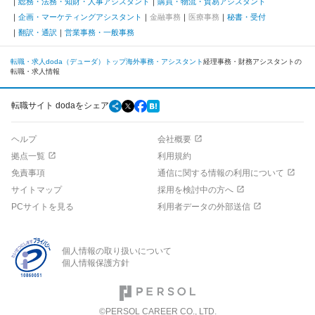
総務・法務・知財・人事アシスタント
購買・物流・貿易アシスタント
企画・マーケティングアシスタント
金融事務
医療事務
秘書・受付
翻訳・通訳
営業事務・一般事務
転職・求人doda（デューダ）トップ
海外
事務・アシスタント
経理事務・財務アシスタントの
転職・求人情報
転職サイト dodaをシェア
ヘルプ
会社概要
拠点一覧
利用規約
免責事項
通信に関する情報の利用について
サイトマップ
採用を検討中の方へ
PCサイトを見る
利用者データの外部送信
個人情報の取り扱いについて
個人情報保護方針
©PERSOL CAREER CO., LTD.