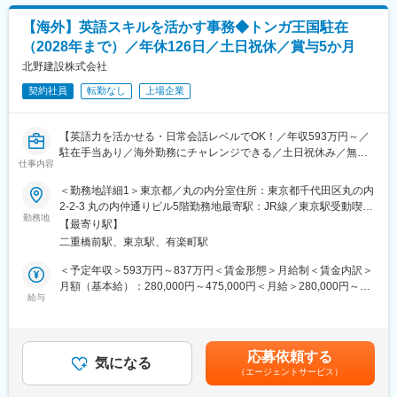
【海外】英語スキルを活かす事務◆トンガ王国駐在
（2028年まで）／年休126日／土日祝休／賞与5か月
北野建設株式会社
契約社員
転勤なし
上場企業
【英語力を活かせる・日常会話レベルでOK！／年収593万円～／
駐在手当あり／海外勤務にチャレンジできる／土日祝休み／無借
仕事内容
金経営・自己資本比率50%強と大変堅実的な経営】
＜勤務地詳細1＞東京都／丸の内分室住所：東京都千代田区丸の内
■業務内容
2-2-3 丸の内仲通りビル5階勤務地最寄駅：JR線／東京駅受動喫煙
2021年に創業75周年を迎え、神社からビルまで幅広く手掛ける同
勤務地
対策：屋内全面禁煙＜勤務地詳細2＞トンガ王国住所：トンガ王国
【最寄り駅】
社において、各種支援業務、事務業務をお任せいたします。
での駐在を想定（2028年3月まで） 受動喫煙対策：敷地内喫煙可
二重橋前駅、東京駅、有楽町駅
能場所あり変更の範囲：会社の定める事業所
＜具体的な業務＞
＜予定年収＞593万円～837万円＜賃金形態＞月給制＜賃金内訳＞
トンガ王国における建築工事現場におけるアドミニストレーター
月額（基本給）：280,000円～475,000円＜月給＞280,000円～
を募集しています。
給与
475,000円＜昇給有無＞有＜残業手当＞有＜給与補足＞※上記はあ
・海外工事現場における各種支援業務（現地における支援業務）
くまでモデル年収となり選考を通して変動する可能性がございま
・海外工事現場における後方支援業務一式（総務、工事原価管
す。■諸手当：通勤手当（全額支給）、エリア手当、現場勤務手
理、請求、調達 業務など）
当、子ども手当海外常駐期間には駐在手当が別途支給されます。
応募依頼する
※工期は2028年3月までです。（その後も案件があれば継続雇用の
気になる
（月1,000～1,600 US$）■昇給：年1回（4月）■賞与：年2回（5
（エージェントサービス）
可能性あり）
か月分）賃金はあくまでも目安の金額であり、選考を通じて上下