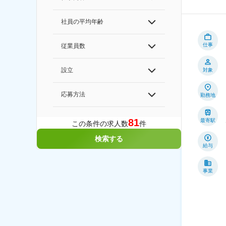
社員の平均年齢
仕事
従業員数
設立
対象
応募方法
勤務地
81
最寄駅
この条件の求人数
件
検索する
給与
事業