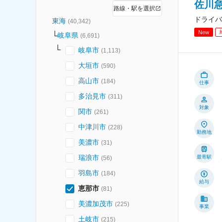
佐川急
路線・駅を選択
ドライバ
東海
(
40,342
)
New
岐阜県
(
6,691
)
岐阜市
(
1,113
)
大垣市
(
590
)
高山市
(
184
)
仕事
多治見市
(
311
)
対象
関市
(
261
)
中津川市
(
228
)
勤務地
美濃市
(
31
)
瑞浪市
最寄駅
(
56
)
羽島市
(
184
)
給与
恵那市
(
81
)
美濃加茂市
(
225
)
事業
土岐市
(
215
)