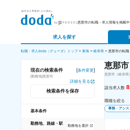
恵那市の転職・求人情報を掲載中
求人を探す
詳細条件から探す
エージェ
転職・求人doda（デューダ）トップ
東海
岐阜県
恵那市の転職
恵那市
新着求人から探す
スカウト
[
]
現在の検索条件
条件変更
恵那市（岐阜県
[勤務地]恵那市
求人特集から探す
パートナ
詳細を見る
8
該当求人数
検索条件を保存
職種を絞る
事務・アシス
基本条件
勤務地、路線・駅
勤務地を選択