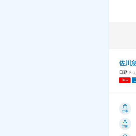
佐川急
日勤ドラ
New
仕事
対象