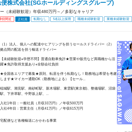
便株式会社(SGホールディングスグループ)
ー（未経験歓迎）年収480万円～／多彩なキャリア
締切間近
転勤なし
5名以上採用
職種未経験歓迎
業種未経験歓迎
正社員
（1）法人、個人への配達やヒアリングを担うセールスドライバー（2）
拠点間の配送を担う輸送ドライバー
【未経験歓迎※学歴不問】普通自動車免許★営業や販売など異職種から活
躍★免許取得支援あり※全額会社負担
★全国各エリアで募集★原則、転居を伴う転勤なし！勤務地は希望を考慮
します★マイカー通勤OK（勤務地による）【セール...
稲城駅、潮見駅、南砂町駅、新木場駅、東雲駅(東京都)、整備場駅、沼袋
駅、下井草駅、中野坂上駅、...
入社1年目：一般社員（月収33万円）／年収500万円
入社4年目：営業主任（月収41万円）／年収615万円
宅配便など各種輸送にかかわる事業