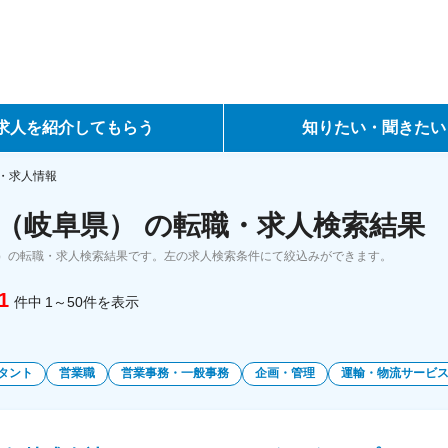
求人を紹介してもらう
知りたい・聞きたい
ントサービス
転職ノウハウ
・求人情報
（岐阜県） の転職・求人検索結果
サービス
データで見る転職
）の転職・求人検索結果です。左の求人検索条件にて絞込みができます。
ーエージェントサービス
コラム・インタビュー
1
件中
1～50
件
を表示
転職Q&A
タント
営業職
営業事務・一般事務
企画・管理
運輸・物流サービ