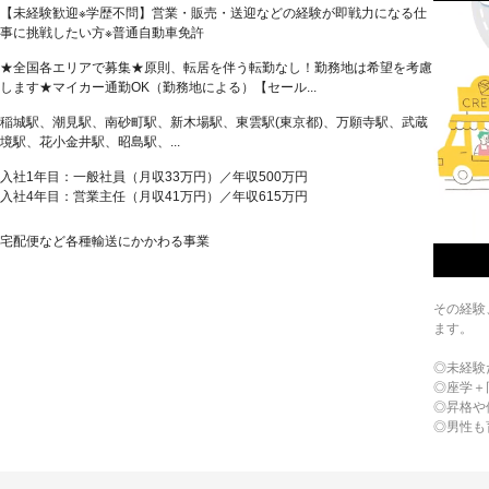
【未経験歓迎※学歴不問】営業・販売・送迎などの経験が即戦力になる仕
事に挑戦したい方※普通自動車免許
★全国各エリアで募集★原則、転居を伴う転勤なし！勤務地は希望を考慮
します★マイカー通勤OK（勤務地による）【セール...
稲城駅、潮見駅、南砂町駅、新木場駅、東雲駅(東京都)、万願寺駅、武蔵
境駅、花小金井駅、昭島駅、...
入社1年目：一般社員（月収33万円）／年収500万円
入社4年目：営業主任（月収41万円）／年収615万円
宅配便など各種輸送にかかわる事業
その経験
ます。
◎未経験
◎座学＋
◎昇格や
◎男性も