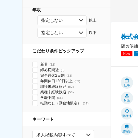
年収
指定しない
以上
指定しない
以下
株式
店長候補
こだわり条件ピックアップ
New
新着
(
22
)
締め切間近
(
8
)
完全週休2日制
(
23
)
年間休日120日以上
(
33
)
仕事
職種未経験歓迎
(
52
)
業種未経験歓迎
(
53
)
学歴不問
(
44
)
対象
転勤なし（勤務地限定）
(
61
)
勤務地
キーワード
最寄駅
求人掲載内容すべて