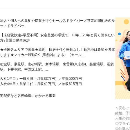
法人・個人への集配や提案を行うセールスドライバー／営業所間配送のル
ートドライバー
【未経験歓迎※学歴不問】安定基盤の環境で、10年、20年と長く働きたい
方※普通自動車免許
★全国各エリアで募集★原則、転居を伴う転勤なし！勤務地は希望を考慮
します★マイカー通勤OK（勤務地による）【セール...
稲城駅、潮見駅、南砂町駅、新木場駅、東雲駅(東京都)、整備場駅、沼袋
駅、下井草駅、中野坂上駅、...
入社1年目：一般社員（月収33万円）／年収500万円
入社4年目：営業主任（月収41万円）／年収615万円
宅配便など各種輸送にかかわる事業
＼安心ご
結婚、子
人生の節
◎プライ
◎知識も