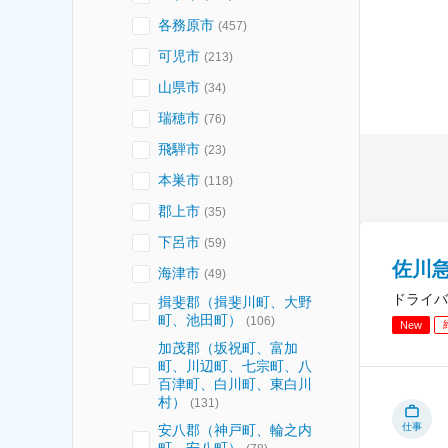
各務原市
(
457
)
可児市
(
213
)
山県市
(
34
)
瑞穂市
(
76
)
飛騨市
(
23
)
本巣市
(
118
)
郡上市
(
35
)
下呂市
(
59
)
佐川急
海津市
(
49
)
ドライバ
揖斐郡（揖斐川町、大野
町、池田町）
(
106
)
New
加茂郡（坂祝町、富加
町、川辺町、七宗町、八
百津町、白川町、東白川
村）
(
131
)
仕事
安八郡（神戸町、輪之内