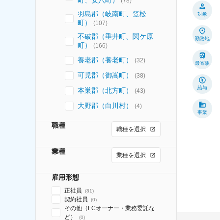
町、安八町）
(
78
)
羽島郡（岐南町、笠松
対象
町）
(
107
)
不破郡（垂井町、関ケ原
勤務地
町）
(
166
)
養老郡（養老町）
(
32
)
最寄駅
可児郡（御嵩町）
(
38
)
給与
本巣郡（北方町）
(
43
)
大野郡（白川村）
(
4
)
事業
職種
職種を選択
業種
業種を選択
雇用形態
正社員
(
81
)
契約社員
(
0
)
その他（FCオーナー・業務委託な
ど）
(
0
)