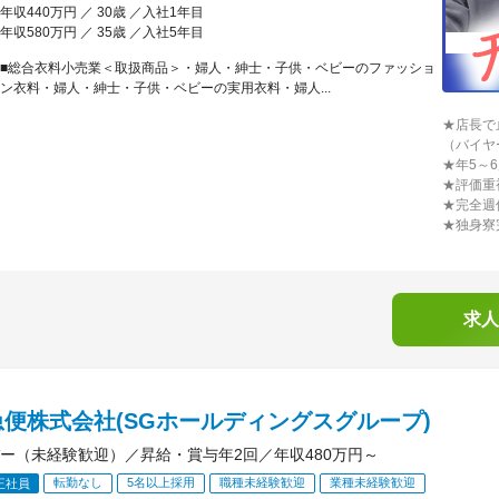
年収440万円 ／ 30歳 ／入社1年目
年収580万円 ／ 35歳 ／入社5年目
■総合衣料小売業＜取扱商品＞・婦人・紳士・子供・ベビーのファッショ
ン衣料・婦人・紳士・子供・ベビーの実用衣料・婦人...
★店長で
（バイヤ
★年5～
★評価重
★完全週
★独身寮
求人
便株式会社(SGホールディングスグループ)
ー（未経験歓迎）／昇給・賞与年2回／年収480万円～
転勤なし
5名以上採用
職種未経験歓迎
業種未経験歓迎
正社員