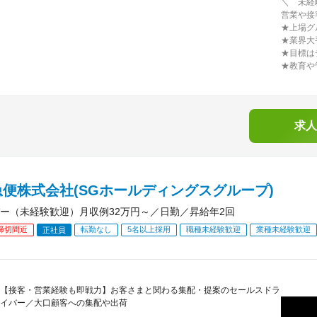
＼ 未経
営業や接
★上場グ
★業界大
★目標は
★教育や
求人
便株式会社(SGホールディングスグループ)
ー（未経験歓迎）月収例32万円～／日勤／昇給年2回
締切間近
転勤なし
5名以上採用
職種未経験歓迎
業種未経験歓迎
正社員
【接客・営業経験も即戦力】お客さまと関わる集配・提案のセールスドラ
イバー／大口顧客への集配や出荷