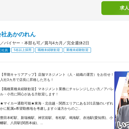
求人
会社あかのれん
／バイヤー・本部も可／賞与4カ月／完全週休2日
5名以上採用
職種未経験歓迎
業種未経験歓迎
正社員
【早期キャリアアップ】店舗マネジメント（人・組織の運営）をお任せ！
入社3カ月で店長に昇格した方も！
【職種業種未経験歓迎】マネジメント業務にチャレンジしたい方／アパレ
ル・小売に関心がある方歓迎します！
★マイカー通勤可能★東海・北信越・関西エリアにある101店舗のいずれ
かに配属※希望勤務地を考慮します☆遠方からのご...
豊田本町駅、新瑞橋駅、神宮前駅、有松駅、鳴海駅、赤池駅(愛知県)、小
幡駅、八田駅(関西本線)、...