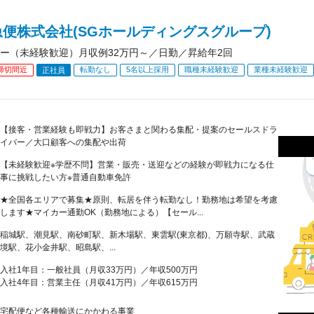
便株式会社(SGホールディングスグループ)
ー（未経験歓迎）月収例32万円～／日勤／昇給年2回
締切間近
転勤なし
5名以上採用
職種未経験歓迎
業種未経験歓迎
正社員
【接客・営業経験も即戦力】お客さまと関わる集配・提案のセールスドラ
イバー／大口顧客への集配や出荷
【未経験歓迎※学歴不問】営業・販売・送迎などの経験が即戦力になる仕
事に挑戦したい方※普通自動車免許
★全国各エリアで募集★原則、転居を伴う転勤なし！勤務地は希望を考慮
します★マイカー通勤OK（勤務地による）【セール...
稲城駅、潮見駅、南砂町駅、新木場駅、東雲駅(東京都)、万願寺駅、武蔵
境駅、花小金井駅、昭島駅、...
入社1年目：一般社員（月収33万円）／年収500万円
入社4年目：営業主任（月収41万円）／年収615万円
宅配便など各種輸送にかかわる事業