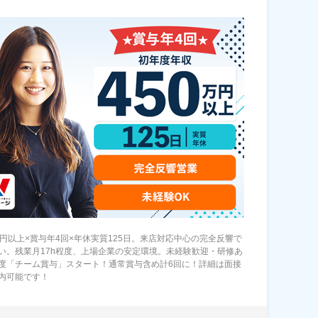
万円以上×賞与年4回×年休実質125日。来店対応中心の完全反響で
い。残業月17h程度、上場企業の安定環境。未経験歓迎・研修あ
度「チーム賞与」スタート！通常賞与含め計6回に！詳細は面接
内可能です！