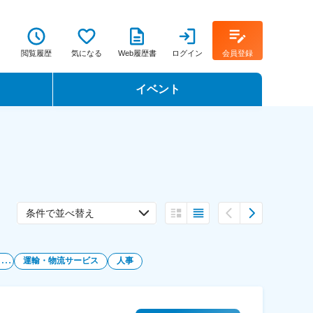
閲覧履歴
気になる
Web履歴書
ログイン
会員登録
イベント
転職イベント・転職セミナー
転職フェア
転職セミナー動画
条件で並べ替え
経
理・財務・会計・内部統制
運輸・物流サービス
人事