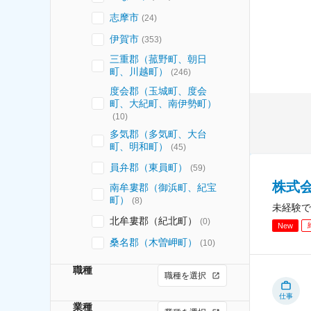
志摩市
(
24
)
伊賀市
(
353
)
三重郡（菰野町、朝日
町、川越町）
(
246
)
度会郡（玉城町、度会
町、大紀町、南伊勢町）
(
10
)
多気郡（多気町、大台
町、明和町）
(
45
)
員弁郡（東員町）
(
59
)
株式
南牟婁郡（御浜町、紀宝
町）
(
8
)
未経験で
北牟婁郡（紀北町）
(
0
)
New
桑名郡（木曽岬町）
(
10
)
職種
職種を選択
仕事
業種