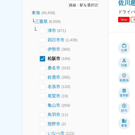
佐川急
路線・駅を選択
ドライバ
東海
(
40,458
)
New
三重県
(
6,559
)
津市
(
871
)
四日市市
(
1,439
)
伊勢市
(
360
)
仕事
松阪市
(
194
)
対象
桑名市
(
315
)
鈴鹿市
(
395
)
勤務地
名張市
(
120
)
尾鷲市
最寄駅
(
19
)
亀山市
(
269
)
給与
鳥羽市
(
11
)
熊野市
(
2
)
事業
いなべ市
(
115
)