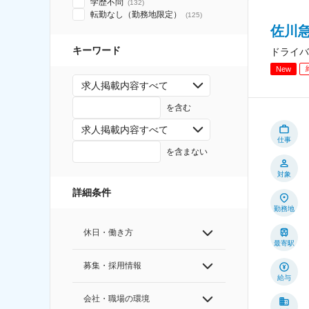
学歴不問
(
132
)
転勤なし（勤務地限定）
(
125
)
佐川急
キーワード
ドライバ
New
求人掲載内容すべて
を含む
求人掲載内容すべて
仕事
を含まない
対象
詳細条件
勤務地
休日・働き方
最寄駅
募集・採用情報
給与
会社・職場の環境