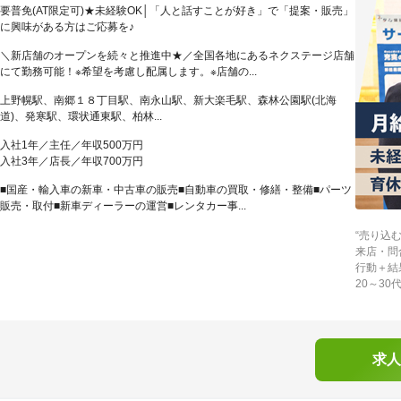
要普免(AT限定可)★未経験OK│「人と話すことが好き」で「提案・販売」
に興味がある方はご応募を♪
＼新店舗のオープンを続々と推進中★／全国各地にあるネクステージ店舗
にて勤務可能！※希望を考慮し配属します。※店舗の...
上野幌駅、南郷１８丁目駅、南永山駅、新大楽毛駅、森林公園駅(北海
道)、発寒駅、環状通東駅、柏林...
入社1年／主任／年収500万円
入社3年／店長／年収700万円
■国産・輸入車の新車・中古車の販売■自動車の買取・修繕・整備■パーツ
販売・取付■新車ディーラーの運営■レンタカー事...
“売り込
来店・問
行動＋結
20～3
求人