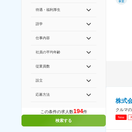
事業
待遇・福利厚生
語学
仕事内容
社員の平均年齢
従業員数
設立
応募方法
株式
クルマの
194
この条件の求人数
件
New
検索する