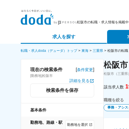
松阪市の転職・求人情報を掲載中
求人を探す
詳細条件から探す
エージェ
転職・求人doda（デューダ）トップ
東海
三重県
松阪市の転職
松阪市
新着求人から探す
スカウト
[
]
現在の検索条件
条件変更
松阪市（三重県
[勤務地]松阪市
求人特集から探す
パートナ
詳細を見る
1
該当求人数
検索条件を保存
職種を絞る
事務・アシス
基本条件
勤務地、路線・駅
勤務地を選択