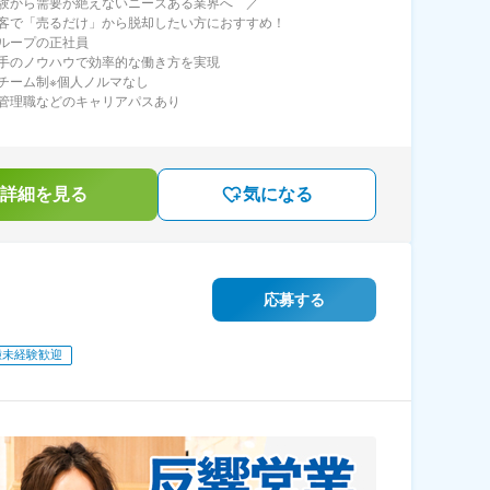
験から需要が絶えないニーズある業界へ ／
客で「売るだけ」から脱却したい方におすすめ！
ループの正社員
手のノウハウで効率的な働き方を実現
チーム制※個人ノルマなし
管理職などのキャリアパスあり
詳細を見る
気になる
応募する
種未経験歓迎