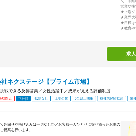
＼ 未経
営業や接
★上場グ
★業界大
★目標は
★教育や
求人
会社ネクステージ【プライム市場】
挑戦できる反響営業／女性活躍中／成果が見える評価制度
締切間近
転勤なし
上場企業
5名以上採用
職種未経験歓迎
業
正社員
＼外回りや飛び込みは一切なし◎／お客様一人ひとりに寄り添ったお車の
ご提案を行います。