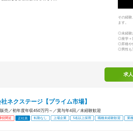
その経験
ます。
◎未経験
◎座学＋
◎昇格や
◎男性も
求人
会社ネクステージ【プライム市場】
販売／初年度年収450万円～／賞与年4回／未経験歓迎
締切間近
転勤なし
上場企業
5名以上採用
職種未経験歓迎
業
正社員