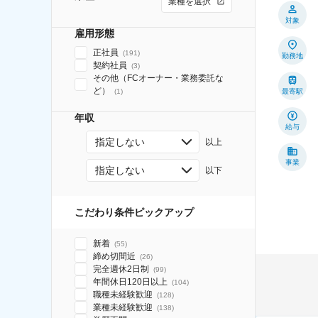
業種を選択
対象
雇用形態
正社員
(
191
)
勤務地
契約社員
(
3
)
その他（FCオーナー・業務委託な
ど）
(
1
)
最寄駅
年収
給与
指定しない
以上
事業
指定しない
以下
こだわり条件ピックアップ
新着
(
55
)
締め切間近
(
26
)
完全週休2日制
(
99
)
年間休日120日以上
(
104
)
職種未経験歓迎
(
128
)
業種未経験歓迎
(
138
)