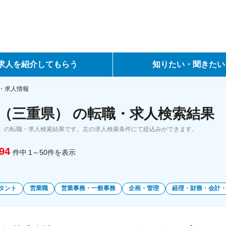
求人を紹介してもらう
知りたい・聞きたい
ントサービス
転職ノウハウ
・求人情報
（三重県） の転職・求人検索結果
サービス
データで見る転職
）の転職・求人検索結果です。左の求人検索条件にて絞込みができます。
ーエージェントサービス
コラム・インタビュー
94
件中
1～50
件
を表示
転職Q&A
タント
営業職
営業事務・一般事務
企画・管理