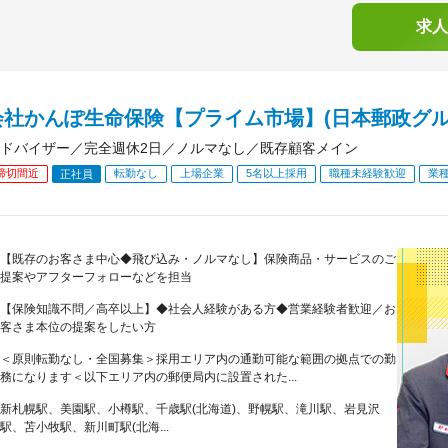
求人
会社かんぽ生命保険【プライム市場】(日本郵政グル
ドバイザー／完全週休2日／ノルマなし／既存顧客メイン
締切間近
転勤なし
上場企業
5名以上採用
職種未経験歓迎
業
正社員
【既存のお客さま中心◆飛び込み・ノルマなし】保険商品・サービスのご
提案やアフターフォローなどを担当
【保険知識不問／高卒以上】◆社会人経験がある方◆営業経験者歓迎／お
客さま本位の提案をしたい方
＜原則転勤なし・全国募集＞採用エリア内の通勤可能な範囲の拠点での勤
務になります＜以下エリア内の郵便局内に設置された...
新札幌駅、美園駅、小樽駅、千歳駅(北海道)、野幌駅、滝川駅、岩見沢
駅、苫小牧駅、新川町駅(北海...