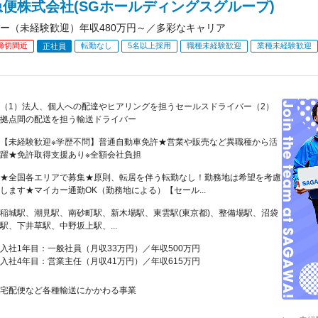
便株式会社(SGホールディングスグループ)
ー（未経験歓迎）年収480万円～／多彩なキャリア
締切間近
転勤なし
5名以上採用
職種未経験歓迎
業種未経験歓迎
正社員
（1）法人、個人への配達やヒアリングを担うセールスドライバー（2）
拠点間の配送を担う輸送ドライバー
【未経験歓迎※学歴不問】普通自動車免許★営業や販売など異職種から活
躍★免許取得支援あり※全額会社負担
★全国各エリアで募集★原則、転居を伴う転勤なし！勤務地は希望を考慮
します★マイカー通勤OK（勤務地による）【セール...
稲城駅、潮見駅、南砂町駅、新木場駅、東雲駅(東京都)、整備場駅、沼袋
駅、下井草駅、中野坂上駅、...
入社1年目：一般社員（月収33万円）／年収500万円
入社4年目：営業主任（月収41万円）／年収615万円
宅配便など各種輸送にかかわる事業