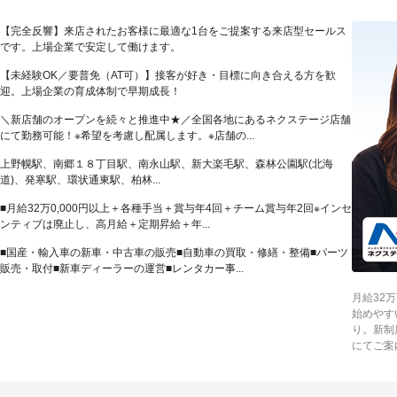
【完全反響】来店されたお客様に最適な1台をご提案する来店型セールス
です。上場企業で安定して働けます。
【未経験OK／要普免（AT可）】接客が好き・目標に向き合える方を歓
迎。上場企業の育成体制で早期成長！
＼新店舗のオープンを続々と推進中★／全国各地にあるネクステージ店舗
にて勤務可能！※希望を考慮し配属します。※店舗の...
上野幌駅、南郷１８丁目駅、南永山駅、新大楽毛駅、森林公園駅(北海
道)、発寒駅、環状通東駅、柏林...
■月給32万0,000円以上＋各種手当＋賞与年4回＋チーム賞与年2回※インセ
ンティブは廃止し、高月給＋定期昇給＋年...
■国産・輸入車の新車・中古車の販売■自動車の買取・修繕・整備■パーツ
販売・取付■新車ディーラーの運営■レンタカー事...
月給32
始めやす
り。新制
にてご案