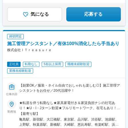
名張駅、熱海駅、三島駅、浜松駅、静岡駅、土本駅、掛川駅、沼
★賞与実績3.7カ月
★残業15h
津駅、長沼駅(静岡県)、本吉原駅、新金谷駅、来宮駅、尾盛駅、藤
★産休・育休取得実績あり
枝駅、家山駅、博多駅、小倉駅(福岡県)、太宰府駅、久留米駅、門
気になる
応募する
司港駅、天神駅、西鉄香椎駅、千早駅、福岡空港駅(鉄道)、西鉄二
日市駅、折尾駅、新宮中央駅、中洲川端駅、鹿児島中央駅前駅、
大山駅(鹿児島県)、指宿駅、川内駅(鹿児島県)、嘉例川駅、出水
駅、吉松駅、国分駅(鹿児島県)、大隅横川駅、阿久根駅、鹿児島
締切間近
駅、市立病院前駅(鹿児島県)、加治木駅、霧島神宮駅、熊本駅、阿
蘇駅、八代駅、人吉駅、水前寺公園駅、肥後大津駅、原水駅、荒
施工管理アシスタント／有休100%消化したら手当あり
尾駅(熊本県)、南熊本駅、武蔵塚駅、宇土駅、高森駅、日奈久温泉
株式会社ＩＴｒｅａｓｕｒｅ
駅、大分駅、由布院駅、別府駅(大分県)、中津駅(大分県)、賀来
駅、日田駅、東中津駅、南由布駅、長崎駅前駅、佐世保駅、南風
崎駅、諫早駅、早岐駅、大三東駅、二重橋前駅、上野広小路駅、
正社員
転勤なし
5名以上採用
職種未経験歓迎
高輪ゲートウェイ駅、新宿御苑前駅、新橋駅、池袋駅、牛田駅(東
業種未経験歓迎
京都)、秋葉原駅、神泉駅、蔵前駅、とうきょうスカイツリー駅、
西日暮里駅、新日本橋駅、浜松町駅、日比谷駅、高島町駅、桜木
町駅、伊勢佐木長者町駅、江ノ島駅、由比ケ浜駅、川崎駅、日本
【副業OK／服装・ネイル自由でおしゃれも楽しむ◎】施工管理ア
大通り駅、早雲山駅、千葉駅、舞浜駅、西船橋駅、成田駅、京成
シスタントをお任せ／20代活躍中！
船橋駅、初富駅、中浦和駅、春日部駅、東武日光駅、今市駅、中
仕事内容
央前橋駅、西中島南方駅、大阪梅田駅(阪神線)、阿倍野駅(地下
★転居を伴う転勤なし★家具家電付き＆家賃負担ナシの社宅あ
鉄)、鴫野駅、大阪難波駅、大阪上本町駅、新今宮駅、大阪ビジネ
り！★U・I・Jターン歓迎★フルリモートワーク、在宅もあり！★
スパーク駅、四ツ橋駅、公園東口駅、本町駅、山陽姫路駅、三宮
勤務地
マイカー通勤OK全国47都道府県の中から、あなたが希望する好き
【最寄り駅】
駅(神戸市営)、みなと元町駅、鳴尾・武庫川女子大前駅、中山観音
な地域で働けます！■北海道・東北北海道・青森県・秋田県・岩手
駅、宝塚南口駅、嵐電嵯峨駅、嵯峨嵐山駅、京都河原町駅、丸太
亀島駅、新宿駅、大江橋駅、東京駅、品川駅、渋谷駅、池袋駅、
県・宮城県・山形県・福島県■関東東京都・神奈川県・千葉県・埼
町駅(京都市営)、山科駅、宇治駅(京阪線)、四条駅(京都市営)、八
上野駅、秋葉原駅、新橋駅、大崎駅、恵比寿駅、有楽町駅、浜松