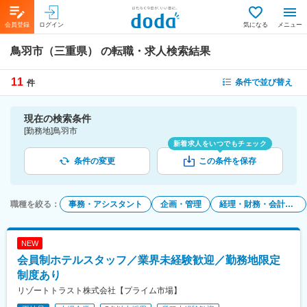
会員登録
ログイン
気になる
メニュー
鳥羽市（三重県）
の転職・求人検索結果
11
条件で並び替え
件
現在の検索条件
[勤務地]鳥羽市
新着求人をいつでもチェック
条件の変更
この条件を保存
職種を絞る
：
事務・アシスタント
企画・管理
経理・財務・会計・内部統制
NEW
会員制ホテルスタッフ／業界未経験歓迎／勤務地限定
制度あり
リゾートトラスト株式会社【プライム市場】