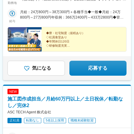
勤務地
コート八ヶ岳（2027年3月開業予定）◆サンクチュアリコート日
町駅、矢賀駅、楽々園駅、亀戸水神駅、岩本町駅、栄町駅(愛知
光◆サンクチュアリコート高山◆サンクチュアリコート琵琶湖◆
県)、葭川公園駅、都電雑司ケ谷駅、新高島駅、半田駅、瀬戸市役
月給：24万800円～38万300円＋各種手当◆一般◆月給：24万
ザ・カハラ・ホテル＆リゾート 横浜◆東京ベイコート倶楽部◆横
所前駅、尼ケ坂駅、大津市役所前駅、南茨木駅(阪急線)、近鉄日本
800円～27万800円年収例：366万2400円～433万2800円◆管理
浜ベイコート倶楽部 ◆ラグーナベイコート倶楽部◆芦屋ベイコ
橋駅、ドーム前千代崎駅、新長田駅、淡路町駅、栄駅(愛知県)
給与
職候補◆月給：26万300円～38万300円年収例：416万4800円～
ート倶楽部◆エクシブ那須白河◆エクシブ軽井沢◆エクシブ初島
608万4800円※給与は、経験・能力を考慮の上決定いたします※各
クラブ◆エクシブ浜名湖◆エクシブ鳥羽◆エクシブ鳴門◆エクシ
種手当は別途支給※超過勤務手当及び各種手当は別途支給※年収は
◆寮・社宅制度（規程あり）
ブ山中湖◆エクシブ湯河原離宮◆エクシブ箱根離宮◆エクシブ伊
◇社員食堂あり
月給＋賞与の金額です《モデル月収例》一般スタッフ（基本給24
◆年間休日120日
豆◆エクシブ蓼科◆エクシブ琵琶湖◆エクシブ京都 八瀬離宮◆エ
万800円の場合）◆月収：29万4100円〇時間外手当／3万円〇カ
◇研修制度充実
クシブ白浜◆エクシブ有馬離宮◆エクシブ淡路島◆エクシブ六甲
フェテリアプラン利用／3300円〇住宅手当／2万円※社員食堂利用
◆飲食や小売などの接客経験を活かせる
サンクチュアリ・ヴィラ◆リゾーピア熱海◆リゾーピア久美浜◆
◇上場企業の安定基盤
時には一食当たり約700円の補助が会社から出ます。自己負担額
リゾーピア別府◆サンメンバーズ京都嵯峨◆サンメンバーズひる
380円／食で利用可能です（平均補助額：2万1000円／月）食事の
お客さまに感謝される喜びが、
がの◆サンメンバーズ鹿児島◆ホテルトラスティ東京ベイサイド
補助額を加味すると、実質の月収は31万5100円となります。
あなたをもっと成長させる。
気になる
応募する
◆ホテルトラスティ大阪 阿倍野◆ローズルーム大阪など
NEW
施工図作成担当／月給60万円以上／土日祝休／転勤な
し／完休2
ASC TECH Agent 株式会社
正社員
転勤なし
5名以上採用
職種未経験歓迎