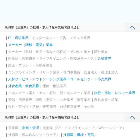
井寺駅、喜志駅、長尾駅(大阪府)、箕面萱野駅、光明池駅、武庫川
団地前駅、白浜の宮駅、中山寺駅、豊岡駅(兵庫県)、紀伊山田駅、
新宮駅、芳養駅、船戸駅、西田原本駅、吉野口駅、郡山駅(奈良
県)、長柄駅、大山崎駅、馬堀駅、峰山駅、篠原駅(滋賀県)、多賀
大社前駅、三雲駅、栗東駅、おごと温泉駅、長浜駅、箕浦駅、讃
鳥羽市（三重県）の転職・求人情報を業種で絞り込む
岐塩屋駅、片原町駅(香川県)、三本松駅(香川県)、北伊予駅、伊予
富田駅、平田駅(高知県)、多ノ郷駅、布師田駅、撫養駅、川原石
IT・通信業界
インターネット・広告・メディア業界
駅、伴中央駅、広島港・宇品駅、本郷駅(広島県)、八本松駅、東福
メーカー（機械・電気）業界
山駅、木次駅、遙堪駅、乃木駅、下府駅、八浜駅、金光駅、木見
メーカー（素材・化学・食品・化粧品・その他）業界
商社業界
駅、高野駅、厚東駅、長府駅、米川駅、山口駅(山口県)、新南陽
医薬品・医療機器・ライフサイエンス・医療系サービス
金融業界
駅、萩駅、鳥取駅、三本松口駅、南瀬高駅、五郎丸駅、苅田駅、
建設・プラント・不動産業界
赤間駅、伊賀駅、甘木駅(西鉄線)、新飯塚駅、橋本駅(福岡県)、貝
塚駅(福岡県)、雑餉隈駅、吉塚駅、西小倉駅、大塔駅、佐伯駅、豊
コンサルティング・リサーチ業界・専門事務所・監査法人・税理士法人
後豊岡駅、鶴崎駅、東中津駅、北友田駅、朝地駅、バルーンさが
人材サービス・アウトソーシング業界・コールセンター
小売業界
駅、田代駅、東唐津駅、肥後大津駅、光の森駅、平成駅、西人吉
外食産業・飲食業界
運輸・物流業界
駅、三角駅、草道駅、志布志駅、姶良駅、米ノ津駅、古島駅、赤
エネルギー（電力・ガス・石油・新エネルギー）業界
旅行・宿泊・レジャー業界
嶺駅、てだこ浦西駅、南方駅(宮崎県)、高鍋駅、三股駅、東旭川
駅、倶知安駅、岩見沢駅、新富士駅(北海道)、根室駅、新川駅(北
警備・清掃業界
理容・美容・エステ業界
教育業界
農林水産・鉱業
海道)、環状通東駅、南郷１３丁目駅、問寒別駅、東室蘭駅、ほし
公社・官公庁・学校・研究施設
冠婚葬祭業界
その他
み駅、深川駅、長都駅、西帯広駅、滝川駅、南稚内駅、利別駅、
沼ノ端駅、八雲駅、鵡川駅、七重浜駅、磯分内駅、富良野駅、西
鳥羽市（三重県）の転職・求人情報を職種で絞り込む
北見駅、名寄高校駅、桂台駅、遠軽駅、木古内駅、くりこま高原
駅、荒井駅(宮城県)、福田町駅、泉中央駅、古川駅、東白石駅、泉
営業職
企画・管理
技術職（SE・インフラエンジニア・Webエンジニア）
駅(常磐線)、藤田駅、七日町駅、泉崎駅、中荒井駅、日立木駅、安
技術職（組み込みソフトウェア）
技術職（機械・電気）
達駅、五百川駅、東酒田駅、高擶駅、置賜駅、山ノ目駅、花巻空