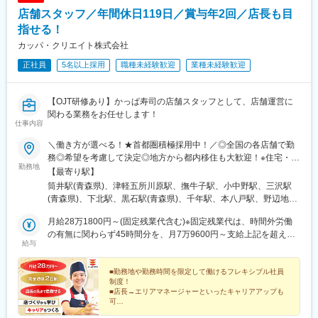
店舗スタッフ／年間休日119日／賞与年2回／店長も目
指せる！
カッパ・クリエイト株式会社
正社員
5名以上採用
職種未経験歓迎
業種未経験歓迎
【OJT研修あり】かっぱ寿司の店舗スタッフとして、店舗運営に
関わる業務をお任せします！
仕事内容
＼働き方が選べる！★首都圏積極採用中！／◎全国の各店舗で勤
務◎希望を考慮して決定◎地方から都内移住も大歓迎！※住宅・引
勤務地
越し手当補助あり◎自動車通勤可（店舗による）◎フレキシブル
【最寄り駅】
社員は転居が伴う転勤なし■□2つの働き方■□選考の中でご希望を
筒井駅(青森県)、津軽五所川原駅、撫牛子駅、小中野駅、三沢駅
お伺いします！＜全国で活躍できる＞【総合職】＜同じエリアで
(青森県)、下北駅、黒石駅(青森県)、千年駅、本八戸駅、野辺地
働ける＞【フレキシブル社員】【勤務地一覧】■関東／東京、神奈
駅、小柳駅(青森県)、七戸十和田駅、新青森駅、上盛岡駅、仙北町
川、千葉、埼玉、茨城、栃木、群馬、山梨 ★積極採用中！■東北
月給28万1800円～(固定残業代含む)※固定残業代は、時間外労働
駅、柳原駅(岩手県)、花巻駅、水沢駅、久慈駅、釜石駅、山ノ目
／青森、岩手、宮城、秋田、山形、福島■中部／新潟、長野、岐
の有無に関わらず45時間分を、月7万9600円～支給上記を超える
駅、名取駅、泉中央駅、中野栄駅、長町南駅、塚目駅、石巻あゆ
給与
阜、静岡、愛知、三重■近畿／滋賀、京都、大阪、兵庫、奈良、和
時間外労働分は追加で支給
み野駅、大河原駅(宮城県)、新田駅(宮城県)、不動の沢駅、岩沼
歌山■中国／鳥取、岡山、広島、山口■九州／福岡、熊本、大分※
駅、大曲駅(秋田県)、土崎駅、大館駅、四ツ小屋駅、湯沢駅、横手
詳しくは当社ホームページをご確認ください。※配属については希
■勤務地や勤務時間を限定して働けるフレキシブル社員
駅、鷹ノ巣駅、東能代駅、船越駅、羽後本荘駅、秋田駅、寒河江
制度！
望を考慮します。
駅、天童駅、南陽市役所駅、さくらんぼ東根駅、東酒田駅、東金
■店長→エリアマネージャーといったキャリアアップも
井駅、米沢駅、酒田駅、山形駅、鶴岡駅、新庄駅、相馬駅、郡山
可
■転居を伴う異動なしの働き方も！ライフステージが変
富田駅、いわき駅、泉駅(福島交通線)、福島学院前駅、湯本駅、会