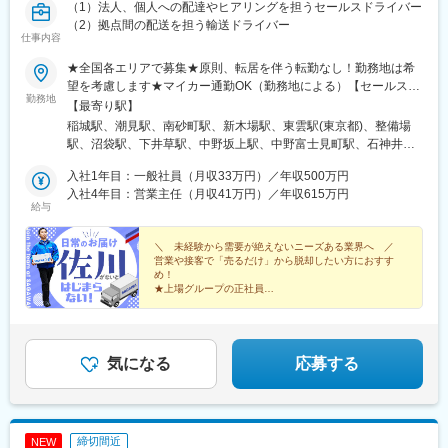
十条駅(東京都)、みどり台駅、東宿郷駅、江曽島駅、笠間駅、下館
（1）法人、個人への配達やヒアリングを担うセールスドライバー
駅、新守谷駅、流山おおたかの森駅、南柏駅、明大前駅、塚原
（2）拠点間の配送を担う輸送ドライバー
仕事内容
駅、瀬谷駅、北茅ケ崎駅、千葉ニュータウン中央駅、柏駅、西小
泉駅、公津の杜駅、八街駅、茂原駅、牛浜駅、藤沢駅、雑色駅、
★全国各エリアで募集★原則、転居を伴う転勤なし！勤務地は希
西立川駅、北八王子駅、三鷹駅、曳舟駅、西葛西駅、逗子駅、宮
望を考慮します★マイカー通勤OK（勤務地による）【セールスド
崎台駅、並木北駅、古淵駅、矢板駅、北真岡駅、伊勢原駅、淵野
勤務地
ライバー】【ルート（輸送）ドライバー】■関東エリア東京、埼
【最寄り駅】
辺駅、中野坂上駅、広電廿日市駅、安芸駅、土佐山田駅、大阪空
玉、神奈川、千葉、栃木、群馬、茨城■東海エリア愛知、三重、岐
稲城駅、潮見駅、南砂町駅、新木場駅、東雲駅(東京都)、整備場
港駅(大阪モノレール)、狛江駅、芳賀台駅、学園前駅(奈良県)、上
阜、静岡■甲信越エリア新潟、長野、山梨■北陸エリア石川、福
駅、沼袋駅、下井草駅、中野坂上駅、中野富士見町駅、石神井公
保原駅、肥後橋駅、下板橋駅、登戸駅、東伏見駅、下総中山駅、
井、富山■関西エリア大阪、兵庫、京都、和歌山、奈良、滋賀■中
園駅、日進駅(埼玉県)、南羽生駅、越谷駅、越谷レイクタウン駅、
南林間駅、志村坂上駅、駅東公園前駅、下高井戸駅、岩原駅、熊
国・四国エリア香川、愛媛、高知、徳島、広島、島根、岡山、山
入社1年目：一般社員（月収33万円）／年収500万円
本庄早稲田駅、和光市駅、番田駅(神奈川県)、久里浜駅、港南台
川駅、逗子・葉山駅、宮前平駅、並木中央駅、西新宿五丁目駅、
口、鳥取■九州エリア福岡、長崎、大分、佐賀、熊本、鹿児島、沖
入社4年目：営業主任（月収41万円）／年収615万円
駅、栢山駅、読売ランド前駅、武蔵新城駅、昭和駅、片岡駅、南
山陽女学園前駅、球場前駅(高知県)、大江橋駅、宇都宮駅東口駅
給与
縄、宮崎■北海道・東北エリア北海道、宮城、福島、山形、岩手、
宇都宮駅、樅山駅、福居駅、藤岡駅、西那須野駅、下今市駅、多
秋田、青森
田羅駅、岩宿駅、上州新屋駅、新前橋駅、渋川駅、駒形駅、細谷
＼ 未経験から需要が絶えないニーズある業界へ ／
駅(群馬県)、千葉ニュータウン中央駅、湖北駅、江見駅、佐倉駅、
営業や接客で「売るだけ」から脱却したい方におすす
新習志野駅、木更津駅、川間駅、江戸川台駅、神立駅、みどりの
め！
駅、野木駅、赤塚駅、下館駅、延方駅、常陸鴻巣駅、日立駅、佐
★上場グループの正社員
★業界大手のノウハウで効率的な働き方を実現
古木駅、三河安城駅、萩原駅(愛知県)、北岡崎駅、石仏駅、田県神
★目標はチーム制※個人ノルマなし
社前駅、下小田井駅、福地駅、南大高駅、富貴駅、三河田原駅、
★教育や管理職などのキャリアパスあり
向ケ丘駅、三河一宮駅、竹村駅、港区役所駅、新守山駅、尾張星
の宮駅、本郷駅(愛知県)、佐那具駅、朝熊駅、亀山駅(三重県)、霞
気になる
応募する
ケ浦駅、六軒駅(三重県)、尾鷲駅、加佐登駅、江吉良駅、新加納
駅、関口駅、南宿駅、郡上大和駅、恵那駅、高山駅、多治見駅、
古井駅、美江寺駅、河津駅、菊川駅(静岡県)、鷲津駅、大場駅、長
泉なめり駅、藤枝駅、静岡駅、草薙駅(東海道本線)、袋井駅、西焼
締切間近
NEW