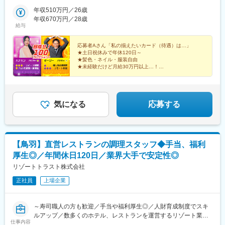
玉県・茨城県・栃木県・群馬県■中部山梨県・新潟県・長野県・富
木西口駅、王寺駅、西田原本駅、上栄町駅、膳所駅、石山駅、大
町駅、田町駅(東京都)、目黒駅、五反田駅、参宮橋駅、原宿駅、中
山県・石川県・福井県・岐阜県・静岡県・愛知県■近畿三重県・滋
年収510万円／26歳
津京駅、田中口駅、名鉄名古屋駅、久屋大通駅、東別院駅、新豊
野駅(東京都)、高円寺駅、阿佐ケ谷駅、荻窪駅、吉祥寺駅、三鷹
賀県・京都府・大阪府・兵庫県・奈良県・和歌山県■中国鳥取県・
年収670万円／28歳
橋駅、大曽根駅、大須観音駅、浅間町駅、伊勢市駅、中之郷駅、
駅、武蔵境駅、国分寺駅、立川駅、八王子駅、高尾駅(東京都)、町
給与
島根県・岡山県・広島県・山口県■四国徳島県・香川県・愛媛県・
あすなろう四日市駅、桑名駅、志摩横山駅、三島広小路駅、新浜
田駅、府中駅(東京都)、調布駅、北千住駅、綾瀬駅、金町駅(東京
高知県■九州福岡県・佐賀県・長崎県・熊本県・大分県・宮崎県・
松駅、新静岡駅、古庄駅、吉原本町駅、祇園駅(福岡県)、九州鉄道
都)、錦糸町駅、両国駅、押上駅、豊洲駅、赤羽駅、王子駅、成増
鹿児島県・沖縄県※受動喫煙対策：あり※今後も各地域に続々と拠
応募者Aさん「私の揃えたいカード（待遇）は…」
記念館駅、西鉄福岡駅、香椎駅、西鉄千早駅、二日市駅、呉服町
駅、蒲田駅、羽田空港第１ターミナル駅(東京モノレール・ＪＡＬ
★土日祝休みで年休120日～
点をOPENしていきます！＼働く場所は、あなたファーストで♪／
駅(福岡県)、高見橋駅、鹿児島駅前駅、中洲通駅、熊本駅前駅、人
利用)、横浜駅、桜木町駅、関内駅、石川町駅、新横浜駅、大倉山
★髪色・ネイル・服装自由
多彩な企業との取引がある当社では、働く場所も働き方も、自由
吉温泉駅、市立体育館前駅、日田市役所前駅、五島町駅、ハウス
駅(神奈川県)、日吉駅(神奈川県)、綱島駅、武蔵小杉駅、川崎駅、
★未経験だけど月給30万円以上…！
度は高め！一人ひとりの働く想いに寄り添いながら、理想的な働
「こんな制度ありますか？」
テンボス駅、京橋駅(東京都)、御徒町駅、泉岳寺駅、東新宿駅、築
京急川崎駅、溝の口駅、登戸駅、向ケ丘遊園駅、大船駅、鎌倉
き方を実現できます♪
地市場駅、東池袋駅、京成関屋駅、岩本町駅、田原町駅(東京都)、
駅、小田原駅、海老名駅(相模線)、本厚木駅、相模大野駅、橋本駅
面接担当Bさん「うちには全部揃ってますね！
曳舟駅、西日暮里駅(舎人ライナー)、竹橋駅、御成門駅、銀座駅、
(神奈川県)、大和駅(神奈川県)、茅ケ崎駅、大宮駅(埼玉県)、さい
まずは当社を見ていきませんか？」
横浜駅、馬車道駅、湘南江の島駅、石川町駅、中強羅駅、リゾー
たま新都心駅、浦和駅、南浦和駅、武蔵浦和駅、川越駅、本川越
気になる
応募する
トゲートウェイ・ステーション駅、東海神駅、三俣駅、大阪駅、
駅、川口駅、西川口駅、蕨駅、所沢駅、越谷レイクタウン駅、新
大阪阿部野橋駅、蒲生四丁目駅、なんば駅(南海線)、桃谷駅、新今
越谷駅、熊谷駅、千葉駅、西千葉駅、稲毛駅、京成津田沼駅、船
宮駅前駅、森ノ宮駅、長堀橋駅、西元町駅、神戸三宮駅(阪神)、龍
橋駅、西船橋駅、柏駅、松戸駅、海浜幕張駅、舞浜駅、芝山千代
谷大前深草駅、三条駅(京都府)、四宮駅、五条駅(京都市営)、畝傍
田駅、水戸駅、つくば駅、高崎駅、名古屋駅、金山駅(愛知県)、矢
【鳥羽】直営レストランの調理スタッフ◆手当、福利
駅、新王寺駅、錦駅、唐橋前駅、近江神宮前駅、近鉄名古屋駅、
場町駅、伏見駅(愛知県)、大須観音駅、上前津駅、丸の内駅(愛知
厚生◎／年間休日120日／業界大手で安定性◎
駅前駅、栄駅(愛知県)、矢場町駅、犬山遊園駅、第一通り駅、日吉
県)、鶴舞駅、千種駅、今池駅(愛知県)、池下駅、本山駅(愛知県)、
町駅、東静岡駅、ジヤトコ前駅、天神南駅、香椎宮前駅、香椎神
星ケ丘駅(愛知県)、東山公園駅(愛知県)、藤が丘駅(愛知県)、一社
リゾートトラスト株式会社
宮駅、紫駅、櫛田神社前駅、鹿児島中央駅、桜島桟橋通駅、神田
駅、上社駅、御器所駅、八事駅、瑞穂運動場東駅、新瑞橋駅、徳
正社員
上場企業
駅(鹿児島県)、二本木口駅、水前寺駅、長崎駅(長崎県)
重駅、野並駅、原駅(愛知県)、名古屋城駅、黒川駅(愛知県)、大曽
根駅、ナゴヤドーム前矢田駅、尼ケ坂駅、車道駅、浄心駅、庄内
通駅、高畑駅、八田駅(名古屋市営)、八田駅(関西本線)、中村公園
～寿司職人の方も歓迎／手当や福利厚生◎／人財育成制度でスキ
駅、本陣駅、国際センター駅、尾張一宮駅、名鉄一宮駅、豊橋
ルアップ／数多くのホテル、レストランを運営するリゾート業界
駅、岡崎駅、東岡崎駅、豊田市駅、新豊田駅、安城駅、三河安城
仕事内容
大手で安定性◎～