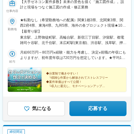
【大手ゼネコン案件多数】未来の景色を描く「施工図作成」。設
計と現場をつなぐ施工図の作成・修正業務
仕事内容
★転勤なし（希望勤務地への配属）関東1都3県、北関東3県、関
西2府4県、東海4県、九州5県、海外の各プロジェクト現場★10名
勤務地
以上の積極採用★U・Iターン歓迎！★海外で働くチャンスあり！
【最寄り駅】
★入社時に引越しが必要な場合は転居費用を会社が全額負担！
東京駅、上野御徒町駅、高輪台駅、新宿三丁目駅、汐留駅、都電
（自己負担のかからない社員寮も利用可能）★マイカー通勤可※案
雑司ケ谷駅、北千住駅、末広町駅(東京都)、渋谷駅、浅草駅、押上
件による特に施工図作成担当は、どのプロジェクトでも求められ
駅、日暮里駅(舎人ライナー)、九段下駅、神田駅(東京都)、大手町
るほど、ニーズの高いポジション。業界内での雇用を創出しつ
月給60万円～80万円※経験・能力を考慮し、決定※前職の年収にも
駅(東京都)、大門駅(東京都)、有楽町駅、新横浜駅、小田原駅、新
つ、安定した働き方が実現できるように、労働条件の整備も行っ
よりますが、初年度年収は720万円を想定しています。★平均120
高島駅、大船駅、鎌倉駅、関内駅、藤沢本町駅、片瀬江ノ島駅、
給与
ています。＜プロジェクト先＞■首都圏／東京、神奈川、千葉、埼
万円以上UP！年収が大幅アップするチャンス！＜先輩社員の年収
鵠沼海岸駅、長谷駅(神奈川県)、京急川崎駅、箱根湯本駅、元町・
玉、茨城、栃木、群馬■関西／大阪、兵庫、京都、奈良、滋賀、和
UP事例＞入社前 入社後年収480万円⇒年収650万円年収
中華街駅、上強羅駅、鴨宮駅、姥子駅、初石駅、新千葉駅、東京
歌山■東海／愛知、岐阜、三重、静岡■九州／福岡、鹿児島、熊
600万円⇒年収800万円年収780万円⇒年収1000万円 ※大手ゼネコ
◆分業制で働きやすい！
ディズニーランド・ステーション駅、京成西船駅、京成成田駅、
└煩雑な作業から解放されてストレスフリー
本、大分、長崎■海外／シンガポール、ミャンマー、バングラデシ
ン出身「社員の安心と幸せを第一に考える会社にしたい」という
海浜幕張駅、柏駅、松戸駅、おゆみ野駅、船橋駅、佐倉駅、京成
◆案件単価はすべて公開！
ュ、メキシコ、ドバイ、台湾海外にも事業を展開し、技術者がグ
想いから、業界内でも高水準となる月給60万円以上を用意しまし
千葉駅、新鎌ケ谷駅、成田空港駅(鉄道)、大宮駅(埼玉県)、志茂
└収入に還元し、モチベーションアップ
ローバルに活躍できる環境です！
た。担当プロジェクトも収入や働き方など、重視するポイントに
◆キャリアアップ実績多数！
駅、熊谷駅、浦和美園駅、東川口駅、所沢駅、籠原駅、南浦和
└大手ゼネコンへ転籍した事例もあり
応じて決めたいと考えているため、あなたの希望を聞かせてくだ
駅、深谷駅、越谷レイクタウン駅、鉄道博物館駅、浦和駅、武蔵
さい。＜年収例＞754万円／38歳1256万円／50歳787万円／62歳
浦和駅、八木崎駅、水戸駅、つくば駅、守谷駅、日立駅、土浦
865万円／40歳
駅、古河駅、工機前駅、ひたち野うしく駅、石岡駅、取手駅、東
気になる
応募する
海駅、牛久駅、下館駅、新栃木駅、小山駅、東武ワールドスクウ
ェア駅、真岡駅、日光駅、栃木駅、雀宮駅、佐野駅、黒磯駅、
間々田駅、下今市駅、那須塩原駅、足利駅、岡本駅(栃木県)、高崎
駅、伊勢崎駅、上神梅駅、土合口駅、新前橋駅、長野原草津口
締切間近