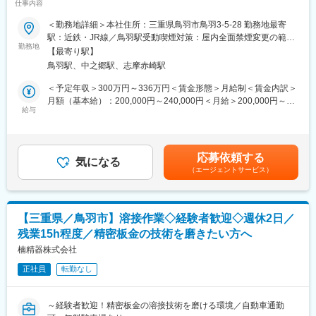
◎年間最大4万円分支給されるポイントを自由に使えるカフェテリ
仕事内容
兵庫駅、明石駅、西明石駅、姫路駅、尼崎駅(東海道本線)、西宮駅
性活躍中◎】
アプランなど福利厚生があります。
(ＪＲ線)、西宮北口駅、芦屋駅(東海道本線)、宝塚駅、伊丹駅(福知
＜勤務地詳細＞本社住所：三重県鳥羽市鳥羽3-5-28 勤務地最寄
◎年間休日も120日あり、ワークライフバランスが整っていま
山線)、奈良駅、近鉄奈良駅、大和西大寺駅、大津駅、和歌山駅、
■業務概要
駅：近鉄・JR線／鳥羽駅受動喫煙対策：屋内全面禁煙変更の範
す。
栄生駅、南新宿駅、二重橋前駅、高輪ゲートウェイ駅、神泉駅、
当社はエビフライや活魚料理を中心に提供する飲食店を運営して
勤務地
囲：会社の定める事業所
◎遠方の場合は寮や社宅完備、安心の待遇でしっかりサポートし
【最寄り駅】
東池袋駅、稲荷町駅(東京都)、末広町駅(東京都)、内幸町駅、大崎
います。今回、体制強化のため調理補助スタッフを増員募集いた
ます。（当社規定による）
鳥羽駅、中之郷駅、志摩赤崎駅
広小路駅、代官山駅、銀座駅、大門駅(東京都)、三田駅(東京都)、
します。調理場のサポート役として、ご飯の盛り付けや漬物の準
【4：業界大手という安定性、やりがい】
泉岳寺駅、明治神宮前駅、新高円寺駅、南阿佐ケ谷駅、立川南
備、厨房や店舗内の清掃業務などを担当いただきます。
＜予定年収＞300万円～336万円＜賃金形態＞月給制＜賃金内訳＞
◎日本中でリゾートから都市型リゾートホテルまで運営していま
駅、京王八王子駅、府中競馬正門前駅、布田駅、牛田駅(東京都)、
月額（基本給）：200,000円～240,000円＜月給＞200,000円～
す。
住吉駅(東京都)、両国駅(都営線)、とうきょうスカイツリー駅、新
■業務詳細
給与
240,000円＜昇給有無＞有＜残業手当＞有＜給与補足＞賞与年2回
◎創業以来、会員権事業をメインに、幅広い事業を展開する総合
豊洲駅、赤羽岩淵駅、王子駅前駅、地下鉄成増駅、京急蒲田駅、
◇ご飯や料理の盛り付け、漬物の準備、厨房内の洗い場作業およ
（前年実績1.5ヶ月分）を含む年収です。賃金はあくまでも目安の
リゾートとして成長しています。
羽田空港第１・第２ターミナル駅(京急)、新高島駅、馬車道駅、伊
び清掃です。調理人がスムーズに料理を提供できるよう、下準備
金額であり、選考を通じて上下する可能性があります。月給(月額)
◎会員制ホテルのため、お客様の期待も高い中で、最高のひと時
勢佐木長者町駅、新綱島駅、新丸子駅、武蔵溝ノ口駅、富士見町
や補助作業をコツコツ丁寧に進めていただきます。
は固定手当を含めた表記です。
を生み出していくやりがいがあります。
応募依頼する
駅(神奈川県)、和田塚駅、緑町駅、海老名駅(相鉄・小田急)、北茅
◇お客様に心地よい空間を届けるため、店舗内の衛生維持も重要
気になる
（エージェントサービス）
ケ崎駅、川越市駅、南越谷駅、京成千葉駅、みどり台駅、京成稲
な役割となります。材料の補充や備品整理、簡単な仕込み作業を
変更の範囲：会社の定める業務
毛駅、新津田沼駅、京成船橋駅、京成西船駅、東京ディズニーラ
お任せすることもあります。
ンド・ステーション駅、名鉄名古屋駅、東別院駅、栄駅(愛知県)、
覚王山駅、本郷駅(愛知県)、荒畑駅、植田駅(名古屋市営)、東大手
■一日の流れ
【三重県／鳥羽市】溶接作業◇経験者歓迎◇週休2日／
駅、荒子駅、中村日赤駅、近鉄名古屋駅、新豊橋駅、小牧口駅、
出勤～営業開始まで：仕込みで発生した洗い物や準備作業
残業15h程度／精密板金の技術を磨きたい方へ
半田駅、多屋駅、音羽町駅、新清水駅、第一通り駅、三島広小路
営業中：炊飯、食材カット、盛り付け、配膳準備など
駅、市民公園前駅、新可児駅、あすなろう四日市駅、四ツ橋駅、
営業後：皿洗い、片付け
楠精器株式会社
大阪城北詰駅、大阪上本町駅、谷町六丁目駅、なにわ橋駅、松屋
※難しい調理業務はなく、飲食未経験の方も始めやすい仕事です。
正社員
転勤なし
町駅、近鉄日本橋駅、渡辺橋駅、西長堀駅、ドーム前駅、新今宮
駅前駅、中崎町駅、玉川駅(大阪府)、福島駅(大阪環状線)、東三国
■扱うサービス
駅、ＪＲ淡路駅、千里中央駅(大阪モノレール)、大阪空港駅(大阪
当社では名物「開き海老フライ」をはじめ、新鮮な海産物や地元
～経験者歓迎！精密板金の溶接技術を磨ける環境／自動車通勤
モノレール)、宮之阪駅、守口駅、西三荘駅、小路駅、大小路駅、
食材を活かしたメニューを提供しています。観光客だけでなく夜