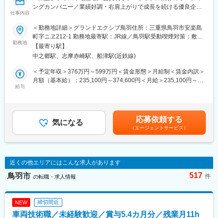
■当社について：
から高い支持を受け、働きやすい環境づくりにも注力していま
ングカンパニー／業績好調・右肩上がりで成長を続ける優良企業
◎当社は創業60年の歴史を持ち、精密板金加工業として信頼と実
仕事内容
す。
／福利厚生充実で働きやすい環境～
績を積み重ねてきました。
＜勤務地詳細＞グランドエクシブ鳥羽住所：三重県鳥羽市安楽島
◎最新の設備と高い技術力を持ち、多様化するお客様のニーズに
変更の範囲：会社の定める業務
■業務内容：
町字ニヱ212-1 勤務地最寄駅：JR線／鳥羽駅受動喫煙対策：敷地
も対応しています。
当社運営ホテルにおける総務・人事・経理業務です。ホテルの業
勤務地
内全面禁煙
◎経営も安定しており、長期的なキャリア形成が可能です。
【最寄り駅】
務部門は直接お客様と接する機会はありませんが、会員制ならで
◎レーザー溶接ロボットを導入し、薄板のステンレス溶接のご依
中之郷駅、志摩赤崎駅、船津駅(近鉄線)
はの最上級のサービスを支える部署であり、単なる裏方ではあり
頼も増えており更なる事業拡大を目指しております。
ません。
＜予定年収＞376万円～599万円＜賃金形態＞月給制＜賃金内訳＞
1つのホテルは1つのチームです。業務担当者はホテルで働くスタ
月額（基本給）：235,100円～374,600円＜月給＞235,100円～
ッフの事を考え、働きやすくなるように、ホテルスタッフに対し
給与
374,600円＜昇給有無＞有＜残業手当＞有＜給与補足＞※給与は、
て積極的にコミュニケーションを図っていける方、一つ一つの業
経験・能力を考慮の上決定します.※超過勤務手当及び各種手当は
務を迅速かつ正確に対処できる方、前向きにチャレンジしたい、
別途支給します。■昇給：年1回（6月）■賞与：年2回（7、12月）
ゆくゆくは業務部門で管理職として活躍したいと考えている方か
※2025年度実績4.0ヶ月分賃金はあくまでも目安の金額であり、選
応募依頼する
らのご応募をお待ちしております。
気になる
考を通じて上下する可能性があります。月給(月額)は固定手当を含
（エージェントサービス）
【変更の範囲：会社の定める業務】
めた表記です。
■具体的には：
（1）人事
近くの他エリアにはこんな求人があります
・入退社手続き
・館内、施設間異動手続き
517
鳥羽市
件
の転職・求人情報
・給与計算
・勤怠管理
・社保／労災等の手続き
締切間近
NEW
車両技術職／未経験歓迎／賞与5.4カ月分／残業月11h
（2）総務