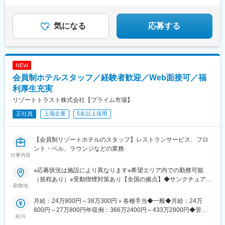
わっても安心
津若松駅、安積永盛駅、南福島駅、植田駅(福島県)、郡山駅(福島
■充実の福利厚生・休暇制度あり
県)、西若松駅、船引駅、新白河駅、古河駅、新守谷駅、高萩駅、
大宝駅、黒磯駅、西那須野駅、栃木駅、太田駅(群馬県)、新桐生
大規模の店舗運営を通じて、成長できます。
気になる
応募する
駅、上州富岡駅、城東駅、渋川駅、新伊勢崎駅、群馬藤岡駅、茂
林寺前駅、沼田駅、安中駅、籠原駅、杉戸高野台駅、北与野駅、
西大宮駅、本川越駅、白岡駅、本庄早稲田駅、大袋駅、上尾駅、
北上尾駅、東鷲宮駅、坂戸駅(埼玉県)、元加治駅、加茂宮駅、東浦
NEW
和駅、新田駅(埼玉県)、東松山駅、越谷レイクタウン駅、大野原
会員制ホテルスタッフ／経験者歓迎／Web面接可／福
駅、京成千葉駅、君津駅、新茂原駅、旭駅(千葉県)、福俵駅、銚子
駅、本八幡駅(総武線)、東千葉駅、北小金駅、浜野駅、柏の葉キャ
利厚生充実
ンパス駅、公津の杜駅、佐倉駅、安房鴨川駅、井の頭公園駅、新
リゾートトラスト株式会社【プライム市場】
小岩駅、ときわ台駅(東京都)、中村橋駅、西新井大師西駅、小作
正社員
上場企業
5名以上採用
駅、お花茶屋駅、若葉台駅、池袋駅、吉祥寺駅、舞岡駅、横浜
駅、平間駅、平塚駅、鶴ケ峰駅、本郷台駅、北新横浜駅、上大岡
駅、渋沢駅、高座渋谷駅、堀ノ内駅、三崎口駅、川崎駅、逗子
【会員制リゾートホテルのスタッフ】レストランサービス、フロ
駅、酒折駅、国母駅、富士山駅、小井川駅、常永駅、矢代田駅、
ント・ベル、ラウンジなどの業務
大形駅、西新発田駅、長岡駅、新津駅、柏崎駅、魚沼丘陵駅、十
仕事内容
日町駅、村上駅(新潟県)、小出駅、市役所前駅(長野県)、屋代駅、
上田駅、南松本駅、須坂駅、北中込駅、信州中野駅、信濃国分寺
※応募状況は施設により異なります※希望エリア内での勤務可能
駅、信濃荒井駅、豊科駅、信濃吉田駅、川中島駅、飯山駅、上諏
（規程あり）※受動喫煙対策あり【全国の拠点】◆サンクチュアリ
勤務地
訪駅、伊那上郷駅、上田原駅、伊那市駅、切石駅、広丘駅、下諏
コート八ヶ岳（2027年3月開業予定）◆サンクチュアリコート日
訪駅、南大町駅、駒ケ根駅、細畑駅、北方真桑駅、六軒駅(岐阜
光◆サンクチュアリコート高山◆サンクチュアリコート琵琶湖◆
月給：24万800円～38万300円＋各種手当◆一般◆月給：24万
県)、穂積駅、美濃太田駅、可児駅、関駅(岐阜県)、モレラ岐阜
ザ・カハラ・ホテル＆リゾート 横浜◆東京ベイコート倶楽部◆横
800円～27万800円年収例：366万2400円～433万2800円◆管理
駅、三島田町駅、春日町駅、御門台駅、遠州小林駅、新浜松駅、
浜ベイコート倶楽部 ◆ラグーナベイコート倶楽部◆芦屋ベイコ
給与
職候補◆月給：26万300円～38万300円年収例：416万4800円～
浜松駅、常葉大学前駅、西焼津駅、袋井駅、磐田駅、六合駅、柚
ート倶楽部◆エクシブ那須白河◆エクシブ軽井沢◆エクシブ初島