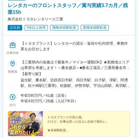
駅、館林駅、横川駅(群馬県)、川原湯温泉駅、城東駅、水沼駅、高
レンタカーのフロントスタッフ／賞与実績3.7カ月／残
崎問屋町駅、水上駅、板倉東洋大前駅、南方駅(大阪府)、西梅田
駅、阿倍野駅(阪堺線)、京橋駅(大阪府)、安治川口駅、なんば駅(地
業15h
下鉄)、鶴橋駅、今宮戎駅、十三駅、大阪城公園駅、門真南駅、心
株式会社トヨタレンタリース三重
斎橋駅、万博記念公園駅、堺筋本町駅、姫路駅、三ノ宮駅、城崎
正社員
5名以上採用
職種未経験歓迎
業種未経験歓迎
温泉駅、西明石駅、花隈駅、加古川駅、三宮駅(神戸新交通)、甲子
園駅、尼崎駅(東海道本線)、中山寺駅、中八木駅、西神中央駅、宝
塚駅、京都駅、嵐山駅(京福線)、トロッコ嵯峨駅、稲荷駅、祇園四
【トヨタブランド】レンタカーの貸出・返却や社内管理、事務作
条駅、烏丸御池駅、京阪山科駅、伏見稲荷駅、西木津駅、福知山
業をお任せします
駅、宇治駅(奈良線)、嵐山駅(阪急線)、烏丸駅、奈良駅、近鉄奈良
仕事内容
駅、大和西大寺駅、橿原神宮前駅、大和八木駅、天理駅、大和小
泉駅、高の原駅、桜井駅(奈良県)、信貴山下駅、尼ケ辻駅、田原本
【三重県内の各拠点で募集中／マイカー通勤OK】★勤務地エリア
駅、二階堂駅、松江しんじ湖温泉駅、米原駅、彦根駅、長浜駅、
は希望を考慮します！＜桑名拠店＞■桑名江場店／三重県桑名市江
勤務地
守山駅、草津駅(滋賀県)、近江八幡駅、大津駅、京阪膳所駅、栗東
場615-1■桑名駅前店／三重県桑名市寿町2丁目31＜四日市拠店＞■
【最寄り駅】
駅、南彦根駅、京阪石山駅、信楽駅、野洲駅、京阪大津京駅、和
近鉄四日市駅前店／三重県四日市市浜田町5-27 第3加藤ビル1階■
益生駅、桑名駅、近鉄四日市駅、四日市駅、白子駅、津駅、阿漕
歌山駅、貴志駅、白浜駅、和歌山市駅、橋本駅(和歌山県)、紀伊田
四日市店／三重県四日市市浜田町1-16■四日市車両管理センター／
駅、松ケ崎駅(三重県)、松阪駅、伊勢市駅、宇治山田駅、鳥羽駅、
辺駅、加太駅(和歌山県)、紀伊勝浦駅、九度山駅、和歌山大学前
三重県四日市市末広町3-28＜鈴鹿＞■鈴鹿白子駅前店／三重県鈴鹿
西桑名駅、あすなろう四日市駅
駅、西笠田駅、海南駅、紀三井寺駅、新宮駅、国際センター駅、
市白子町2976-1＜津拠店＞■津栄町店／三重県津市栄町2丁目341
年収580万円／41歳（店長）
鶴舞駅、丸の内駅(愛知県)、金山駅(愛知県)、中部国際空港駅(鉄
番地■津駅前店／三重県津市羽所町380-1 津駅東口ビル1階■津みな
年収430万円／28歳（入社7年目）
給与
道)、豊橋駅、三河安城駅、ナゴヤドーム前矢田駅、伏見駅(愛知
と店／三重県津市なぎさまち1番地2＜松阪拠店＞■松阪店／三重
県)、上前津駅、犬山駅、野田新町駅、岐阜駅、大垣駅、高山駅、
県松阪市久米町1088-1■松阪駅前店／三重県松阪市朝日町１区7-4
下呂駅、多治見駅、美濃太田駅、新鵜沼駅、西岐阜駅、岐阜羽島
＜伊勢拠店＞＼★積極採用中！★／■伊勢店／三重県伊勢市河崎2
トヨタブランドの安心感。
だけど、仕事は思った以上に自由で面白い。
駅、飛騨古川駅、名鉄岐阜駅、穂積駅、鵜沼駅、中津川駅、宇治
丁目11番6号■伊勢宇治山田駅前店／三重県伊勢市岩渕2丁目413-
山田駅、鳥羽駅、播磨駅、近鉄四日市駅、津駅、松阪駅、志摩神
19＜鳥羽＞■鳥羽駅前店／三重県鳥羽市鳥羽1丁目2380-29※受動
★未経験歓迎
明駅、五十鈴川駅、四日市駅、伊勢中川駅、西桑名駅、鵜方駅、
喫煙対策：敷地内喫煙可能場所あり
★20～30代活躍中