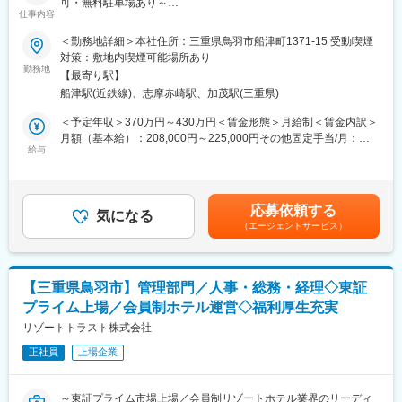
可・無料駐車場あり～
百舌鳥八幡駅、五条駅(京都市営)、丸太町駅(京都市営)、祇園四条
は地元のお客様にも多くご利用いただいております。
仕事内容
駅、七条駅、三条京阪駅、元田中駅、西院駅(京福線)、桃山御陵前
■職務内容：
＜勤務地詳細＞本社住所：三重県鳥羽市船津町1371-15 受動喫煙
駅、観月橋駅、三宮駅(神戸新交通)、花隈駅、ハーバーランド駅、
■組織構成
・TIG、半自動、スポット等の溶接、仕上作業
対策：敷地内喫煙可能場所あり
ハーブ園山麓駅、大開駅、山陽明石駅、山陽姫路駅、西宮駅、芦
全従業員23名で、調理場・ホールスタッフが協力し合いながら
精密板金工場での薄板鉄板を溶接する作業が主です。
勤務地
屋川駅、伊丹駅(阪急線)、上栄町駅、田中口駅、大手町駅(東京
日々業務を行っています。男女比は男性17％、女性83％と女性が
【最寄り駅】
（使用材料：SPCC，SUS，AL）
都)、都電雑司ケ谷駅、京成上野駅、岩本町駅、汐留駅、銀座一丁
多く活躍中です。
船津駅(近鉄線)、志摩赤崎駅、加茂駅(三重県)
・溶接ロボットのオペレートもあります。
目駅、芝公園駅、高輪台駅、初台駅、北参道駅、府中本町駅、京
＜予定年収＞370万円～430万円＜賃金形態＞月給制＜賃金内訳＞
成関屋駅、浅草橋駅、曳舟駅、飛鳥山駅、高島町駅、日本大通り
■フォロー体制
■組織構成：
月額（基本給）：208,000円～225,000円その他固定手当/月：
駅、高津駅(神奈川県)、栄町駅(千葉県)、西登戸駅、リゾートゲー
入社後は先輩社員がマンツーマンで業務を指導します。業務内容
溶接係は計５名で担当しております。TIG、半自動溶接担当が2
給与
3,000円＜月給＞211,000円～228,000円＜昇給有無＞有＜残業手
トウェイ・ステーション駅、久屋大通駅、近鉄八田駅、西一宮
は比較的シンプルで、未経験入社の方でも約1か月程度で独り立ち
名、スポット溶接が2名、仕上げ溶接担当が1名在籍しておりま
当＞有＜給与補足＞■賞与・臨時賃金等：有（年2回）前回実績4
駅、日吉町駅、大阪梅田駅(阪神線)、長堀橋駅、天王寺駅前駅、南
できる環境です。
す。
ヶ月■その他手当：溶接手当3,000円賃金はあくまでも目安の金額
方駅(大阪府)、大阪ビジネスパーク駅、桃谷駅、汐見橋駅、扇町駅
調理や飲食業務の基本をしっかり学べます。地元に根差した安定
30代～50代の幅広いメンバーが活躍中です。
であり、選考を通じて上下する可能性があります。月給(月額)は固
(大阪府)、野田阪神駅、新福島駅、花田口駅、京都市役所前駅、西
企業で、チームワークを大切に働けます。
応募依頼する
気になる
定手当を含めた表記です。
大路三条駅、桃山駅、みなと元町駅、風の丘中間駅、阪神国道
（エージェントサービス）
■入社後の流れ：
駅、芦屋駅(阪神線)
■就業環境
入社後はベテラン社員によるOJTで、業務の流れや技術を学んで
転勤なし・マイカー通勤可（無料駐車場あり）。屋内禁煙で、屋
いただきます。丁寧に指導いたしますので、安心して業務に取り
外に喫煙所を設けています。鳥羽市・志摩市・伊勢市から通勤し
組むことができます。
ている方が多いです。
【三重県鳥羽市】管理部門／人事・総務・経理◇東証
プライム上場／会員制ホテル運営◇福利厚生充実
■働く環境について：
■想定されるキャリアパス
・週休2日で長期休暇もあり、残業も月15時間程度と多くなく、
リゾートトラスト株式会社
調理補助として基礎を身につけた後、ご希望や適性に応じて調理
プライベートも大事にしながら働くことができる環境です。
業務にステップアップも可能です。
正社員
上場企業
・自動車通勤が可能で、無料駐車場もございます。
・経営も安定しており、長期的なキャリア形成が可能です。
■企業の特徴/魅力
1955年創業、安定した経営基盤を持つ老舗飲食店。地元や観光客
～東証プライム市場上場／会員制リゾートホテル業界のリーディ