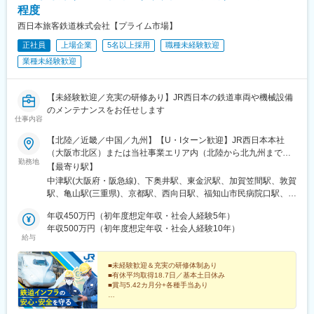
程度
・寮、社宅管理
・安全衛生委員会
西日本旅客鉄道株式会社【プライム市場】
・定期健康診断
正社員
上場企業
5名以上採用
職種未経験歓迎
・車両管理
業種未経験歓迎
・慶弔関連
（3）経理
【未経験歓迎／充実の研修あり】JR西日本の鉄道車両や機械設備
・各部門の売上の確認、売上確定業務。
のメンテナンスをお任せします
・経費の管理
仕事内容
・売掛金／買掛金の管理
・請求書の発行
【北陸／近畿／中国／九州】【U・Iターン歓迎】JR西日本本社
・小口現金の管理
（大阪市北区）または当社事業エリア内（北陸から北九州まで）
勤務地
・伝票整理
の各支社※可能な限り希望に沿う配属をいたします【北陸エリア】
【最寄り駅】
・日次、月次報告資料の作成・報告
富山県（富山市）石川県（金沢市、白山市）福井県（敦賀市）
中津駅(大阪府・阪急線)、下奥井駅、東金沢駅、加賀笠間駅、敦賀
・銀行口座の管理、前受金の管理と伝票作成。
【近畿エリア】京都府（京都市、向日市、福知山市）大阪府（大
駅、亀山駅(三重県)、京都駅、西向日駅、福知山市民病院口駅、森
・カード、GIFT券、各種利用券の精算業務、領収証、請求書の作
阪市、吹田市、泉佐野市）兵庫県（明石市、豊岡市、揖保郡）奈
ノ宮駅、天王寺駅、西中島南方駅、大阪駅、京橋駅(大阪府)、富木
成、売掛回
良県（奈良市）三重県（亀山市）和歌山県（和歌山市、田辺市）
年収450万円（初年度想定年収・社会人経験5年）
駅、吹田駅(東海道本線)、高槻市駅、高井田中央駅、日根野駅、林
収。
【中国エリア】鳥取県（鳥取市、米子市）島根県（出雲市）岡山
年収500万円（初年度想定年収・社会人経験10年）
崎松江海岸駅、豊岡駅(兵庫県)、姫路駅、太市駅、網干駅、厄神
給与
・各種費用精算業務（ACT入力、払出し、定時、随時、即日払い
県（岡山市）広島県（広島市）山口県（山口市、下関市）【九州
駅、平城山駅、新王寺駅、紀伊中ノ島駅、紀伊田辺駅、湖山駅、
の手配）
エリア】福岡県（那珂川市)＜本社＞〒530-8341大阪府大阪市北
富士見町駅(鳥取県)、米子駅、浜田駅、出雲神西駅、大安寺駅、北
区芝田2-4-24（各線「大阪」駅より徒歩7分）※受動喫煙対策：敷
■未経験歓迎＆充実の研修体制あり
長瀬駅、岡山駅、矢賀駅、天神川駅、新山口駅、幡生駅、下関
（4）業務支配人
■有休平均取得18.7日／基本土日休み
地内喫煙可能場所あり
駅、博多南駅、大阪梅田駅(阪急線)、大阪城公園駅、大阪阿部野橋
■賞与5.42カ月分+各種手当あり
・業務の管理／統括
駅、梅田駅(地下鉄)、大阪ビジネスパーク駅、鳳駅、山陽姫路駅、
・各部門支配人同士の折衝／調整
未経験から、JR西日本の鉄道インフラの安全を守る技術
王寺駅、後藤駅、岡山駅前駅、中津駅(地下鉄)、天王寺駅前駅、大