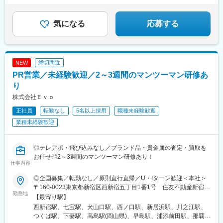
・ホテル内のコンプライアンス管理
者に。
阪梅田駅(阪神線)、西川緑道公園駅
【設立以来最大規模の採用を実施中！】
■当社について：
気になる
応募する
当社はプライム市場上場、会員制リゾートホテル業界のリーディ
ングカンパニーです。ホテル業界の中で業績を伸ばしている数少
ない企業のひとつであり、業績好調を背景として、海外新規事業
やM＆Aなど業務拡大を続けています。今後も主要事業を活かし
て、海外事業や新規事業とともに会社も成長を続けていきます。
締切間近
NEW
PR営業／未経験歓迎／2～3週間のマンツーマン研修あ
り
株式会社Ｅｖｏ
正社員
転勤なし
5名以上採用
職種未経験歓迎
業種未経験歓迎
◎テレアポ・飛び込みなし／ブランド品・貴金属の査定・買取を
お任せ◎2～3週間のマンツーマン研修あり！
仕事内容
◎全国募集／転勤なし／原則直行直帰／U・Iターン歓迎＜本社＞
〒160-0023東京都新宿区西新宿五丁目1番1号 住友不動産新宿フ
勤務地
ァーストタワー3階※転居を伴う転勤はありません。■その他勤務
【最寄り駅】
地・都内23区、関東のプロジェクト先やご希望の全国
西新宿駅、七宝駅、犬山口駅、西ノ口駅、新居浜駅、川之江駅、
つくば駅、下妻駅、高島駅(岡山県)、早島駅、浦添前田駅、那覇空