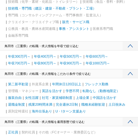
技術職（化学・素材・化粧品・トイレタリー）
技術職（食品・香料・飼料）
港駅(東北本線)、岩手飯岡駅、地ノ森駅、村崎野駅、横手駅、上飯
技術職・専門職（建設・建築・不動産・プラント・工場）
島駅、扇田駅、羽後四ツ屋駅、大曲駅(秋田県)、能代駅、西目駅、
専門職（コンサルティングファーム・専門事務所・監査法人）
金谷沢駅、田んぼアート駅、七戸十和田駅、新青森駅、小中野
駅、東陽町駅、八幡山駅、立会川駅、神戸駅(愛知県)、江端駅、箕
クリエイター・クリエイティブ職
販売・サービス職
面船場阪大前駅、大間駅、大井競馬場前駅
公務員・教員・農林水産関連職
事務・アシスタント
医療系専門職
金融系専門職
鳥羽市（三重県）の転職・求人情報を年収で絞り込む
年収300万円～
年収400万円～
年収500万円～
年収600万円～
年収700万円～
年収800万円～
年収900万円～
年収1000万円～
鳥羽市（三重県）の転職・求人情報をこだわり条件で絞り込む
第二新卒歓迎
外資系企業
年間休日120日以上
フレックス勤務
管理職・マネジャー
英語を活かす
学歴不問
転勤なし（勤務地限定）
服装自由
女性活躍
社宅・家賃補助制度
上場企業
中国語を活かす
退職金制度
残業20時間未満
完全週休2日制
職種未経験歓迎
土日祝休み
原則定時退社
海外出張あり
U・Iターン支援あり
鳥羽市（三重県）の転職・求人情報を雇用形態で絞り込む
正社員
契約社員
その他（FCオーナー・業務委託など）