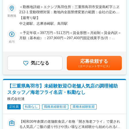
駅、刈谷駅、知立駅、春日井駅(中央本線)、勝川駅、小牧駅、江南
＜勤務地詳細＞エクシブ鳥羽住所：三重県鳥羽市安楽島町字ニヱ
駅(愛知県)、津島駅、上桂駅、知多半田駅、常滑駅、中部国際空港
■業務内容：
212-1 受動喫煙対策：敷地内全面禁煙変更の範囲：会社の定める
駅(鉄道)、大府駅、蒲郡駅、静岡駅、新静岡駅、清水駅(静岡県)、
◇ホテル直営のレストランにて調理業務をお任せします。これま
勤務地
事業所
浜松駅、新浜松駅、沼津駅、三島駅、富士駅、富士宮駅、掛川
【最寄り駅】
でのご経験を活かしていただき、さらに上級職などへのキャリア
駅、磐田駅、藤枝駅、焼津駅、島田駅(静岡県)、熱海駅、伊東駅、
中之郷駅、志摩赤崎駅、鳥羽駅
アップも可能です。
御殿場駅、岐阜駅、名鉄岐阜駅、大垣駅、多治見駅、各務原市役
◇ご対応いただく分野は「鉄板焼」「日本料理」のいずれかで
＜予定年収＞397万円～511万円＜賃金形態＞月給制＜賃金内訳＞
所前駅、中津川駅、高山駅、可児駅、津駅、四日市駅、近鉄四日
す。
月額（基本給）：237,900円～297,400円固定残業手当/月：
市駅、播磨駅、松阪駅、伊勢市駅、宇治山田駅、鳥羽駅、鈴鹿サ
※施設には日本料理（鉄板焼含む）、洋食料理 中国料理に対応し
給与
30,000円（固定残業時間20時間0分/月～17時間0分/月）超過した
ーキット稲生駅、伊賀上野駅、大阪駅、梅田駅(地下鉄)、東梅田
たレストランがあります。
時間外労働の残業手当は追加支給＜月給＞267,900円～327,400円
駅、西梅田駅、北新地駅、淀屋橋駅、本町駅、心斎橋駅、なんば
（一律手当を含む）＜昇給有無＞有＜残業手当＞有＜給与補足＞※
駅(地下鉄)、なんば駅(南海線)、大阪難波駅、ＪＲ難波駅、天王寺
■当ポジションの魅力：
給与は、経験・能力を考慮の上決定します。■その他固定手当：厨
駅、大阪阿部野橋駅、新大阪駅、西中島南方駅、十三駅、京橋駅
応募依頼する
【1：人財育成に注力】
気になる
房手当（副料理長補佐以上は対象外）■昇給（給与更改）：年1回
(大阪府)、鶴橋駅、谷町四丁目駅、天満橋駅、北浜駅(大阪府)、堺
（エージェントサービス）
◎社内コンクールやコンペティションも行い、施設の枠を超えた
（6月）■賞与：年2回（7、12月）※合計4.0ヶ月分+慰労一時金
筋本町駅、日本橋駅(大阪府)、肥後橋駅、阿波座駅、弁天町駅、大
スタッフの交流が盛んです。
（2025年度実績）賃金はあくまでも目安の金額であり、選考を通
正駅(大阪府)、新今宮駅、動物園前駅、天満駅、南森町駅、大阪天
◎全国各地で多くのスタッフたちが活躍し、企業理念や共有・浸
じて上下する可能性があります。月給(月額)は固定手当を含めた表
満宮駅、野田駅(大阪環状線)、福島駅(大阪府・阪神線)、塚本駅、
透させるためにも、人財育成にはとくに力を注いでいます。
記です。
東淀川駅、淡路駅、上新庄駅、吹田駅(東海道本線)、江坂駅、万博
【三重県鳥羽市】未経験歓迎◎老舗人気店の調理補助
【2：直営レストランならではの多様な経験が積めるチャンス】
記念公園駅、千里中央駅(北大阪急行)、豊中駅、蛍池駅、茨木駅、
スタッフ／海老フライ名店・転勤なし
◎当社の大きな魅力は、「和・洋・中すべてが直営レストラン」
茨木市駅、高槻駅、高槻市駅、枚方市駅、樟葉駅、寝屋川市駅、
という点です。直営の強みを活かして、異なるジャンル同士がコ
株式会社漣
守口市駅、門真市駅、八尾駅、近鉄八尾駅、荒本駅、布施駅、堺
ラボすることや、互いに教えあえる環境が整っています。
駅、堺東駅、なかもず駅、関西空港駅(鉄道)、京都駅、四条駅(京
正社員
転勤なし
職種未経験歓迎
業種未経験歓迎
◎さらに今後もホテルの新規開業が続くため、重要なポストに就
都市営)、烏丸駅、烏丸御池駅、京都河原町駅、清水五条駅、三条
けるチャンスが多く、キャリアアップを狙う人にはぴったりの好
駅(京都府)、出町柳駅、二条駅、西院駅(阪急線)、桂駅、丹波橋
環境です。
駅、伏見桃山駅、中書島駅、宇治駅(奈良線)、三ノ宮駅、三宮駅
【昭和30年創業の老舗飲食店／名物「開き海老フライ」で愛され
【3：福利厚生が充実】
(神戸市営)、西元町駅、神戸駅(兵庫県)、高速神戸駅、新神戸駅、
る人気店／ご飯の盛り付けや洗い場など未経験から始められる/女