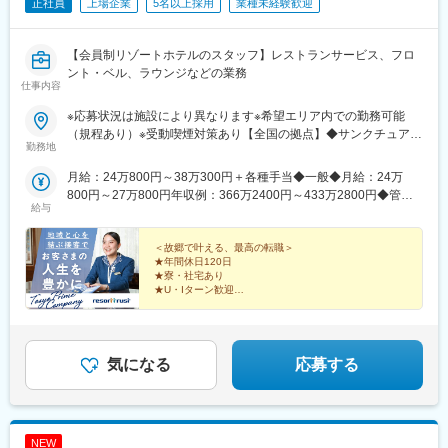
正社員
上場企業
5名以上採用
業種未経験歓迎
【会員制リゾートホテルのスタッフ】レストランサービス、フロ
ント・ベル、ラウンジなどの業務
仕事内容
※応募状況は施設により異なります※希望エリア内での勤務可能
（規程あり）※受動喫煙対策あり【全国の拠点】◆サンクチュアリ
勤務地
コート八ヶ岳（2027年3月開業予定）◆サンクチュアリコート日
光◆サンクチュアリコート高山◆サンクチュアリコート琵琶湖◆
月給：24万800円～38万300円＋各種手当◆一般◆月給：24万
ザ・カハラ・ホテル＆リゾート 横浜◆東京ベイコート倶楽部◆横
800円～27万800円年収例：366万2400円～433万2800円◆管理
浜ベイコート倶楽部 ◆ラグーナベイコート倶楽部◆芦屋ベイコ
給与
職候補◆月給：26万300円～38万300円年収例：416万4800円～
ート倶楽部◆エクシブ那須白河◆エクシブ軽井沢◆エクシブ初島
608万4800円※給与は、経験・能力を考慮の上決定いたします※各
クラブ◆エクシブ浜名湖◆エクシブ鳥羽◆エクシブ鳴門◆エクシ
種手当は別途支給※超過勤務手当及び各種手当は別途支給※年収は
＜故郷で叶える、最高の転職＞
ブ山中湖◆エクシブ湯河原離宮◆エクシブ箱根離宮◆エクシブ伊
★年間休日120日
月給＋賞与の金額です《モデル月収例》一般スタッフ（基本給24
★寮・社宅あり
豆◆エクシブ蓼科◆エクシブ琵琶湖◆エクシブ京都 八瀬離宮◆エ
万800円の場合）◆月収：29万4100円〇時間外手当／3万円〇カ
★U・Iターン歓迎
クシブ白浜◆エクシブ有馬離宮◆エクシブ淡路島◆エクシブ六甲
フェテリアプラン利用／3300円〇住宅手当／2万円※社員食堂利用
★勤務地限定制度
サンクチュアリ・ヴィラ◆リゾーピア熱海◆リゾーピア久美浜◆
★多彩な福利厚生
時には一食当たり約700円の補助が会社から出ます。自己負担額
リゾーピア別府◆サンメンバーズ京都嵯峨◆サンメンバーズひる
★ホテルは国内外43カ所
380円／食で利用可能です（平均補助額：2万1000円／月）食事の
★社員食堂あり
がの◆サンメンバーズ鹿児島◆ホテルトラスティ東京ベイサイド
補助額を加味すると、実質の月収は31万5100円となります。
気になる
応募する
◆ホテルトラスティ大阪 阿倍野◆ローズルーム大阪など
接客スキルを活かし、地域にもお客さまにも貢献♪
NEW