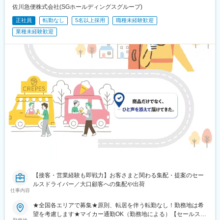
駅、瑞江駅、木場駅(東京都)、相模大塚駅、上北台駅、大師橋駅、
佐川急便株式会社(SGホールディングスグループ)
東舞鶴駅、梶が谷駅、日の出駅(東京都)、金沢文庫駅、平塚駅、牛
正社員
転勤なし
5名以上採用
職種未経験歓迎
込柳町駅、新座駅、麻布十番駅、平井駅(東京都)、一之江駅、赤土
小学校前駅、久我山駅、駒沢大学駅、本庄早稲田駅、東あずま
業種未経験歓迎
駅、根岸駅(神奈川県)、国会議事堂前駅、青山町駅、向原駅(東京
都)、東山田駅、高槻市駅、鷺沼駅、香川駅、大濠公園駅、江戸川
橋駅、池袋駅、若葉台駅、京王よみうりランド駅、羽後牛島駅、
新馬場駅、由仁駅、大鳥居駅、京成関屋駅、袖ケ浦駅、櫟本駅、
砂田橋駅、田井ノ瀬駅、武蔵五日市駅、八日市駅、湯島駅、大矢
知駅、平津駅、上社駅、甚目寺駅、川越富洲原駅、春田駅、長泉
なめり駅、古庄駅、芝川駅、富士岡駅、門出駅、千城台駅、室蘭
駅、上板橋駅、大和田駅(北海道)、阿佐ケ谷駅、上永谷駅、雑色
駅、六町駅、港町駅、鮫洲駅、日進駅(北海道)、丸亀駅、和田町
駅、武蔵砂川駅、港南台駅、亀山駅(三重県)、勝川駅、中山駅(神
奈川県)、ウッディタウン中央駅、聖蹟桜ケ丘駅、倉見駅、海老名
駅(相模線)、当麻寺駅、久里浜駅、羽島市役所前駅、木ノ下駅、本
郷台駅、玉川学園前駅、古淵駅、妙典駅、京成高砂駅、社家駅、
足立小台駅、前平公園駅、大森台駅、梶原駅、魚住駅、向日町
駅、静岡駅、竹橋駅、横手駅、東村山駅、王子神谷駅、美乃坂本
駅、三河一宮駅、浅野駅、木曽川駅、小牧駅、下麻生駅、園田
【接客・営業経験も即戦力】お客さまと関わる集配・提案のセー
駅、北池袋駅、野跡駅、大学前駅(滋賀県)、石山寺駅、黄檗駅(奈
ルスドライバー／大口顧客への集配や出荷
良線)、新井宿駅、矢川駅、芝浦ふ頭駅、宝塚駅、島氏永駅、北朝
仕事内容
霞駅、徳島駅、石原駅(京都府)、大村駅(兵庫県)、三石駅、五十鈴
★全国各エリアで募集★原則、転居を伴う転勤なし！勤務地は希
ケ丘駅、関下有知駅、相模湖駅、木津駅(兵庫県)、東青山駅(三重
望を考慮します★マイカー通勤OK（勤務地による）【セールスド
県)、関ケ原駅、桜田門駅、外苑前駅、神谷町駅、高尾駅(東京