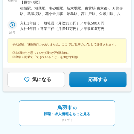
勤務地
ライバー】【ルート（輸送）ドライバー】■関東エリア東京、埼
【最寄り駅】
都)、東京国際クルーズターミナル駅、虎ノ門駅、程久保駅、代々
玉、神奈川、栃木、群馬、千葉、茨城■東海エリア愛知、三重、岐
木八幡駅、小平駅、立川駅、有楽町駅、福井駅(福井県)、明大前
稲城駅、潮見駅、南砂町駅、新木場駅、東雲駅(東京都)、万願寺
阜、静岡■甲信越エリア新潟、長野、山梨■北陸エリア石川、福
駅、両国駅(都営線)、中野富士見町駅、高速神戸駅、越中島駅、小
駅、武蔵境駅、花小金井駅、昭島駅、高井戸駅、久米川駅、八王
井、富山■関西エリア大阪、兵庫、和歌山、奈良、京都、滋賀■中
岩駅、八坂駅、菊川駅(東京都)、下神明駅、椎名町駅、京急東神奈
子みなみ野駅、西高島平駅、西台駅、鮫洲駅、狭山市駅、保谷
国・四国エリア香川、愛媛、高知、徳島、広島、島根、岡山、山
入社1年目：一般社員（月収33万円）／年収500万円
川駅、久寿川駅、荒川一中前駅、武蔵小山駅、名古屋駅、塩釜口
駅、永田駅(埼玉県)、鳩ケ谷駅、鳥浜駅、高座渋谷駅、踊場駅、新
口、鳥取■九州エリア福岡、長崎、大分、佐賀、熊本、鹿児島、沖
入社4年目：営業主任（月収41万円）／年収615万円
駅、中野新橋駅、日暮里駅(舎人ライナー)、本駒込駅、東長崎駅、
羽駅、羽沢横浜国大駅、中野島駅、武蔵新城駅、相模大野駅、秦
給与
縄、宮崎■北海道・東北エリア北海道、宮城、福島、山形、岩手、
東門前駅、竹芝駅、若松河田駅、亀戸水神駅、東尾久三丁目駅、
野駅、南宇都宮駅、樅山駅、福居駅、藤岡駅、西那須野駅、下今
秋田、青森
大塚駅(東京都)、宮前平駅、神楽坂駅、青物横丁駅、穴守稲荷駅、
市駅、多田羅駅、岩宿駅、上州新屋駅、新前橋駅、渋川駅、駒形
その経験、“未経験”じゃありません。ここでは“仕事の力”として評価されます。
堀切駅、茶屋ケ坂駅、末広町駅(東京都)、本郷駅(愛知県)、赤羽橋
駅、細谷駅(群馬県)、松飛台駅、成田空港駅(鉄道)、スポーツセン
駅、六郷土手駅、品川シーサイド駅、京急久里浜駅、江吉良駅、
ター駅、千葉みなと駅、誉田駅、神立駅、みどりの駅、南栗橋
◎未経験だと思っていた経験が評価対象に
熊野前駅、立飛駅、神保町駅、東十条駅、安善駅、下板橋駅、明
駅、赤塚駅、下館駅、延方駅、常陸鴻巣駅、日立駅、佐古木駅、
◎座学＋同乗で「できていること」を伸ばす研修
◎昇格や他職種への挑戦など多彩なキャリア
治神宮前駅、虎ノ門ヒルズ駅、原宿駅、立川北駅、銀座駅、福井
三河安城駅、萩原駅(愛知県)、北岡崎駅、石仏駅、田県神社前駅、
◎男性も育休実績あり・退職金や家族手当あり
駅、尾久駅、浅草橋駅、ハーバーランド駅、清澄白河駅、東白楽
下小田井駅、福地駅、南大高駅、富貴駅、三河田原駅、向ケ丘
駅、三ノ輪橋駅、戸越銀座駅、近鉄名古屋駅、日暮里駅、浜松町
駅、三河一宮駅、竹村駅、港区役所駅、新守山駅、尾張星の宮
駅、早稲田駅(東京メトロ)、熊野前駅(舎人ライナー)、大塚駅前
駅、本郷駅(愛知県)、佐那具駅、朝熊駅、亀山駅(三重県)、霞ケ浦
気になる
応募する
駅、牛田駅(東京都)、本郷三丁目駅、鈴木町駅、栄町駅(東京都)、
駅、六軒駅(三重県)、尾鷲駅、加佐登駅、江吉良駅、新加納駅、関
小川町駅(東京都)、弁天橋駅、三田駅(東京都)
口駅、南宿駅、郡上大和駅、恵那駅、高山駅、多治見駅、古井
駅、美江寺駅、河津駅、菊川駅(静岡県)、鷲津駅、大場駅、長泉な
めり駅、藤枝駅、静岡駅、草薙駅(東海道本線)、袋井駅、西焼津
駅、上島駅、須津駅、南吉田駅、糸魚川駅、春日山駅、小針駅、
鳥羽市
の
中条駅、宮内駅(新潟県)、魚沼丘陵駅、茨目駅、伊那北駅、広丘
転職・求人情報をもっと見る
駅、岩村田駅、村山駅(長野県)、信濃常盤駅、田中駅、切石駅、常
(
517
件)
永駅、春日居町駅、東桂駅、動橋駅、三ツ屋駅、笠師保駅、松任
駅、丸岡駅、敦賀駅、清明駅、黒部駅、小杉駅、越中舟橋駅、沢
良宜駅、ＪＲ総持寺駅、豊川駅(大阪府)、羽倉崎駅、松ノ浜駅、藤