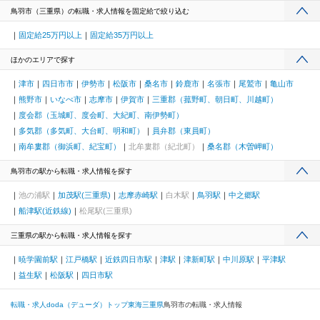
鳥羽市（三重県）の転職・求人情報を固定給で絞り込む
固定給25万円以上
固定給35万円以上
ほかのエリアで探す
津市
四日市市
伊勢市
松阪市
桑名市
鈴鹿市
名張市
尾鷲市
亀山市
熊野市
いなべ市
志摩市
伊賀市
三重郡（菰野町、朝日町、川越町）
度会郡（玉城町、度会町、大紀町、南伊勢町）
多気郡（多気町、大台町、明和町）
員弁郡（東員町）
南牟婁郡（御浜町、紀宝町）
北牟婁郡（紀北町）
桑名郡（木曽岬町）
鳥羽市の駅から転職・求人情報を探す
池の浦駅
加茂駅(三重県)
志摩赤崎駅
白木駅
鳥羽駅
中之郷駅
船津駅(近鉄線)
松尾駅(三重県)
三重県の駅から転職・求人情報を探す
暁学園前駅
江戸橋駅
近鉄四日市駅
津駅
津新町駅
中川原駅
平津駅
益生駅
松阪駅
四日市駅
転職・求人doda（デューダ）トップ
東海
三重県
鳥羽市の転職・求人情報