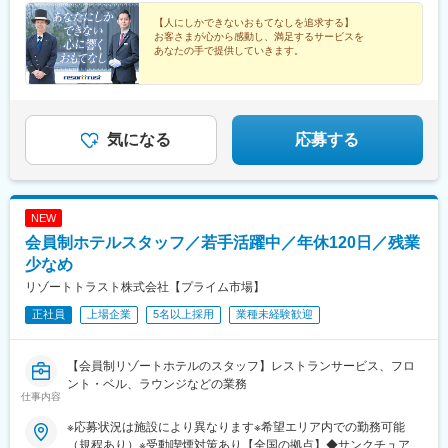
608万4800円※給与は、経験・能力を考慮の上決定いたします※各
木駅(身延線)、南伊東駅、片浜駅、住吉町駅、徳重駅、運動公園前
クラブ◆エクシブ浜名湖◆エクシブ鳥羽◆エクシブ鳴門◆エクシ
種手当は別途支給※超過勤務手当及び各種手当は別途支給※年収は
【人にしかできないおもてなしを追求する】
駅(愛知県)、勝川駅、大須観音駅、新瀬戸駅、稲荷口駅、清水駅
ブ山中湖◆エクシブ湯河原離宮◆エクシブ箱根離宮◆エクシブ伊
お客さまが心から感動し、満足するサービスを
月給＋賞与の金額です《モデル月収例》一般スタッフ（基本給24
(愛知県)、笠寺駅、神領駅、三郷駅(愛知県)、大門駅(愛知県)、西
あなたの手で提供していきます。
豆◆エクシブ蓼科◆エクシブ琵琶湖◆エクシブ京都 八瀬離宮◆エ
万800円の場合）◆月収：29万4100円〇時間外手当／3万円〇カ
春駅、新豊田駅、星川駅(三重県)、松ケ崎駅(三重県)、宮町駅、鳥
クシブ白浜◆エクシブ有馬離宮◆エクシブ淡路島◆エクシブ六甲
フェテリアプラン利用／3300円〇住宅手当／2万円※社員食堂利用
■ラグジュアリーな会員制ホテルでキャリアアップ
羽駅、久居駅、高茶屋駅、大津京駅、西京極駅、小倉駅(京都府)、
サンクチュアリ・ヴィラ◆リゾーピア熱海◆リゾーピア久美浜◆
■お客さまと深い関係性を築ける環境
時には一食当たり約700円の補助が会社から出ます。自己負担額
樟葉駅、東舞鶴駅、宇野辺駅、河内松原駅、三国駅(大阪府)、西天
リゾーピア別府◆サンメンバーズ京都嵯峨◆サンメンバーズひる
■東北～九州まで全国各地に勤務地あり
380円／食で利用可能です（平均補助額：2万1000円／月）食事の
下茶屋駅、大阪難波駅、北巽駅、香里園駅、東貝塚駅、三国ケ丘
がの◆サンメンバーズ鹿児島◆ホテルトラスティ東京ベイサイド
補助額を加味すると、実質の月収は31万5100円となります。
気になる
応募する
駅(大阪府)、桜井駅(大阪府)、寝屋川公園駅、喜連瓜破駅、だいど
◆ホテルトラスティ大阪 阿倍野◆ローズルーム大阪など
う豊里駅、横堤駅、ドーム前駅、萩原天神駅、千里中央駅(大阪モ
ノレール)、大物駅、西新町駅、板宿駅、豊岡駅(兵庫県)、野里
駅、中山寺駅、大村駅(兵庫県)、香櫨園駅、加太駅(和歌山県)、五
位堂駅、西ノ京駅、富雄駅、大福駅、田中口駅、六十谷駅、倉吉
NEW
駅、湖山駅、富士見町駅(鳥取県)、津山駅、東総社駅、児島駅、笠
会員制ホテルスタッフ／若手活躍中／年休120日／残業
岡駅、妹尾駅、倉敷市駅、松永駅、道上駅、尾道駅、天神川駅、
少なめ
山陽女学園前駅、広駅、綾羅木駅、下松駅(山口県)、矢原駅、防府
駅、岩鼻駅、野芥駅、高宮駅(福岡県)、春日原駅、西鉄柳川駅、八
リゾートトラスト株式会社【プライム市場】
代駅、宇土駅、別府大学駅、千徳駅、亀戸駅、秋葉原駅、野々市
正社員
上場企業
5名以上採用
業種未経験歓迎
駅(ＩＲいしかわ鉄道線)、鎌ケ谷大仏駅、堀川小泉駅、越前新保
駅、高田駅(新潟県)、小松駅、古淵駅、久屋大通駅、荒子川公園
駅、赤湯駅、卸町駅、三俣駅、栄町駅(千葉県)、谷在家駅、京成立
【会員制リゾートホテルのスタッフ】レストランサービス、フロ
石駅、東池袋駅、神奈川駅、京急大津駅、京急川崎駅、逗子・葉
ント・ベル、ラウンジなどの業務
山駅、渚駅(長野県)、狐ケ崎駅、知多半田駅、瀬戸市駅、東大手
仕事内容
駅、京阪大津京駅、ＪＲ小倉駅、南茨木駅(大阪モノレール)、高見
※応募状況は施設により異なります※希望エリア内での勤務可能
ノ里駅、なんば駅(地下鉄)、貝塚市役所前駅、百舌鳥八幡駅、瑞光
（規程あり）※受動喫煙対策あり【全国の拠点】◆サンクチュアリ
四丁目駅、徳庵駅、九条駅(大阪府)、鷹取駅、ＪＲ五位堂駅、博労