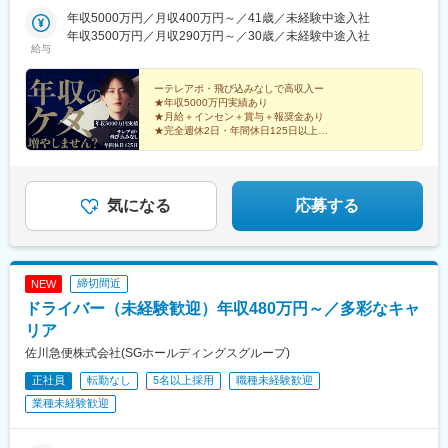
港駅(鉄道)、石鳥谷駅、矢幅駅、脇ノ沢駅、鵜沼宿駅、土岐市駅、
年収5000万円／月収400万円～／41歳／未経験中途入社
くりこま高原駅、長町一丁目駅、宇治駅(奈良線)、久津川駅、山城
年収3500万円／月収290万円～／30歳／未経験中途入社
青谷駅、天ケ瀬駅、有佐駅、吉井駅(群馬県)、前橋大島駅、広駅、
給与
廿日市駅、高瀬駅(香川県)、滝の茶屋駅、あき総合病院前駅、山田
西町駅、具同駅、浜崎駅、朝霞台駅、東岩槻駅、大野原駅、亀山
ーテレアポ・飛び込みなしで高収入ー
駅(三重県)、三瀬谷駅、南鳥海駅、鶴岡駅、赤湯駅、奈古駅、日野
★年収5000万円実績あり
駅(滋賀県)、堅田駅、近江長岡駅、十文字駅、扇田駅、三ツ境駅、
★月給＋インセン＋賞与＋報奨金あり
鴨宮駅、三沢駅(青森県)、板柳駅、磐田駅、美川駅、野々市駅(Ｉ
★完全週休2日・年間休日125日以上
★未経験歓迎・2～3週間のマンツーマン研修
Ｒいしかわ鉄道線)、九重駅、滑河駅、大網駅、北信太駅、寝屋川
★直行直帰OK・残業は月平均10時間以下
公園駅、蛍池駅、津久見駅、松浦駅、石橋駅(長崎県)、上田駅、小
作駅、和泉多摩川駅、井荻駅、阿波山川駅、石井駅(徳島県)、南小
松島駅、ゆいの杜東駅、高久駅、五位堂駅、富雄駅、西加積駅、
気になる
応募する
東野尻駅、ハーモニーホール駅、遠賀川駅、行橋駅、糸島高校前
駅、保原駅、会津若松駅、原ノ町駅、山陽網干駅、三木駅(神戸電
鉄線)、南小樽駅、稲積公園駅、苫小牧駅、和歌山港駅、淀屋橋
駅、大山駅(東京都)、モレラ岐阜駅、千歳駅(北海道)、卸町駅(宮城
締切間近
NEW
県)、伏屋駅、吉塚駅、伊予三島駅、友部駅、花崎駅、偕楽園駅、
ドライバー（未経験歓迎）年収480万円～／多彩なキャ
守谷駅、ゆめみ野駅、北春日部駅、上星川駅、善行駅、三崎口
駅、内宿駅、柏の葉キャンパス駅、岩瀬駅、古河駅、鶴瀬駅、東
リア
武動物公園駅、上板橋駅、本厚木駅、亀戸水神駅、東千葉駅、高
佐川急便株式会社(SGホールディングスグループ)
田駅(神奈川県)、向ケ丘遊園駅、北山田駅(神奈川県)、西武柳沢
正社員
転勤なし
5名以上採用
職種未経験歓迎
駅、川和町駅、雀宮駅、岡本駅(栃木県)、木更津駅、北松戸駅、武
里駅、栗橋駅、樅山駅、湯河原駅、松戸駅、東富岡駅、新鹿沼
業種未経験歓迎
駅、楡木駅、原木中山駅、東林間駅、東武宇都宮駅、秩父駅、小
竹向原駅、鶴間駅、西大島駅、新浦安駅、本蓮沼駅、相模原駅、