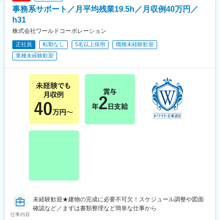
津駅、上島駅、須津駅、南吉田駅、糸魚川駅、春日山駅、小針
事務系サポート／月平均残業19.5h／月収例40万円／
駅、中条駅、宮内駅(新潟県)、魚沼丘陵駅、茨目駅、伊那北駅、広
丘駅、岩村田駅、村山駅(長野県)、信濃常盤駅、田中駅、切石駅、
h31
常永駅、春日居町駅、東桂駅、動橋駅、三ツ屋駅、笠師保駅、松
株式会社ワールドコーポレーション
任駅、丸岡駅、敦賀駅、清明駅、黒部駅、小杉駅、越中舟橋駅、
正社員
転勤なし
5名以上採用
職種未経験歓迎
朝潮橋駅、門真南駅、深江橋駅、河内花園駅、鴻池新田駅、西明
石駅、中埠頭駅、苅藻駅、加太駅(和歌山県)、武庫川団地前駅、紀
業種未経験歓迎
伊山田駅、新宮駅、芳養駅、船戸駅、西田原本駅、吉野口駅、郡
山駅(奈良県)、長柄駅、ケーブル八幡宮山上駅、西舞鶴駅、福知山
市民病院口駅、篠原駅(滋賀県)、多賀大社前駅、三雲駅、栗東駅、
おごと温泉駅、長浜駅、箕浦駅、讃岐塩屋駅、片原町駅(香川県)、
三本松駅(香川県)、北伊予駅、伊予富田駅、平田駅(高知県)、多ノ
郷駅、布師田駅、撫養駅、川原石駅、伴中央駅、広島港・宇品
駅、本郷駅(広島県)、八本松駅、東福山駅、木次駅、遙堪駅、乃木
駅、下府駅、八浜駅、金光駅、木見駅、高野駅、厚東駅、長府
駅、米川駅、山口駅(山口県)、新南陽駅、萩駅、鳥取駅、三本松口
駅、南瀬高駅、五郎丸駅、苅田駅、赤間駅、巻向駅、甘木駅(西鉄
線)、新飯塚駅、橋本駅(福岡県)、貝塚駅(福岡県)、雑餉隈駅、吉塚
駅、西小倉駅、大塔駅、佐伯駅、豊後豊岡駅、鶴崎駅、東中津
駅、北友田駅、朝地駅、バルーンさが駅、田代駅、相知駅、肥後
大津駅、光の森駅、平成駅、人吉駅、三角駅、草道駅、志布志
駅、姶良駅、米ノ津駅、古島駅、赤嶺駅、てだこ浦西駅、南方駅
(宮崎県)、高鍋駅、三股駅、東旭川駅、倶知安駅、岩見沢駅、新富
未経験歓迎★建物の完成に必要不可欠！スケジュール調整や図面
士駅(北海道)、根室駅、新川駅(北海道)、環状通東駅、南郷１３丁
確認など／まずは書類整理など簡単な仕事から
目駅、問寒別駅、東室蘭駅、ほしみ駅、深川駅、長都駅、西帯広
仕事内容