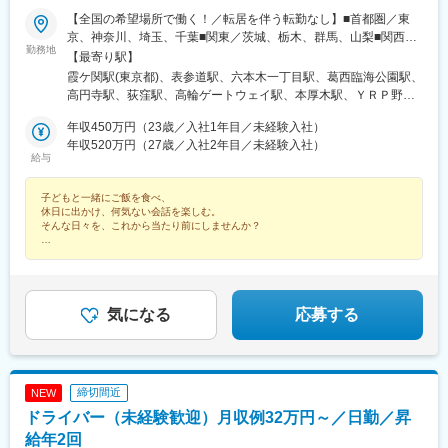
駅、滝川駅、南稚内駅、利別駅、沼ノ端駅、八雲駅、鵡川駅、七
【全国の希望場所で働く！／転居を伴う転勤なし】■首都圏／東
重浜駅、磯分内駅、富良野駅、西北見駅、名寄高校駅、桂台駅、
京、神奈川、埼玉、千葉■関東／茨城、栃木、群馬、山梨■関西／
遠軽駅、木古内駅、くりこま高原駅、荒井駅(宮城県)、福田町駅、
勤務地
大阪、兵庫、京都、奈良、和歌山、滋賀■中部／愛知、岐阜、三
【最寄り駅】
泉中央駅、古川駅、東白石駅、泉駅(常磐線)、藤田駅、七日町駅、
重、静岡■北信越／新潟、富山、石川、福井、長野■北海道・東北
泉崎駅、中荒井駅、日立木駅、安達駅、五百川駅、東酒田駅、高
霞ケ関駅(東京都)、表参道駅、六本木一丁目駅、葛西臨海公園駅、
／北海道、青森、秋田、岩手、宮城、福島、山形■中四国／鳥取、
擶駅、置賜駅、山ノ目駅、花巻空港駅(東北本線)、岩手飯岡駅、地
高円寺駅、荻窪駅、高輪ゲートウェイ駅、本厚木駅、ＹＲＰ野比
島根、岡山、広島、山口、徳島、香川、愛媛、高知■九州／福岡、
ノ森駅、村崎野駅、横手駅、上飯島駅、扇田駅、羽後四ツ屋駅、
駅、榊原温泉口駅、千歳船橋駅、東青梅駅、市場前駅、狭間駅、
佐賀、長崎、大分、熊本、宮崎、鹿児島、沖縄【事業所住所】■東
年収450万円（23歳／入社1年目／未経験入社）
大曲駅(秋田県)、能代駅、西目駅、金谷沢駅、田んぼアート駅、七
谷保駅、テレコムセンター駅、飛田給駅、高松駅(東京都)、昭和島
京本社／東京都千代田区2番町3番地5麹町三葉ビル3階■キャリア
年収520万円（27歳／入社2年目／未経験入社）
戸十和田駅、新青森駅、小中野駅、東陽町駅、東中野駅、神戸駅
駅、拝島駅、北赤羽駅、柴崎体育館駅、西馬込駅、内幸町駅、東
給与
開発オフィス／東京都千代田区二番町12-8ロイヤルビルディング1
(愛知県)、江端駅、南公園駅、大間駅、市民広場駅
府中駅、高幡不動駅、一橋学園駅、伊豆北川駅、代々木公園駅、
階■関西支店／大阪府大阪市中央区平野町2丁目4-9 淀屋橋PREX2
京成立石駅、志茂駅、幡ケ谷駅、辰巳駅、浮間舟渡駅、武蔵増戸
子どもと一緒にご飯を食べ、
階■中部支店／愛知県名古屋市中村区名駅3-4-10 アルティメイト
駅、清瀬駅、萩山駅、富士見ケ丘駅、立川南駅、押上駅、日比谷
休日に出かけ、何気ない会話を楽しむ。
名駅1st 4階■東北支店／宮城県仙台市宮城野区榴岡4-5-5 KTビル3
駅、新福井駅、梅島駅、西武球場前駅、荒川車庫前駅、代田橋
そんな日々を、これから当たり前にしませんか？
階■北海道支店／北海道札幌市北区7条西2-20 NCO札幌駅北口2
駅、両国駅、西武柳沢駅、志村坂上駅、氷川台駅、東高円寺駅、
階■九州支店／福岡市博多区博多駅東2-10-35 博多プライムイース
★月収例40万円
河辺の森駅、西栗栖駅、三郷中央駅、鴨居駅、青砥駅、新高島平
★残業月20時間以内
ト8階D
駅、沼袋駅、新開地駅、門前仲町駅、京成小岩駅、三鷹駅、久米
★土日祝休み
川駅、天神川駅、栗平駅、北鎌倉駅、青梅駅、昭和駅、森下駅(東
★10日以上の連続休暇OK
★有給休暇（最大40日）
京都)、相原駅、大崎駅、落合南長崎駅、大和駅(神奈川県)、鶴間
気になる
応募する
★ホワイト企業認定
駅、高座渋谷駅、中神駅、北楠駅、城陽駅、スポーツセンター
駅、相模金子駅、東神奈川駅、井野駅(群馬県)、岩間駅、三妻駅、
筒井駅、六十谷駅、芳養駅、今津駅(兵庫県)、桜新町駅、加太駅
(和歌山県)、六浦駅、国分寺駅、小菅駅、三ノ輪駅、稲城駅、不動
締切間近
NEW
前駅、太閤通駅、林崎松江海岸駅、六会日大前駅、植田駅(名古屋
ドライバー（未経験歓迎）月収例32万円～／日勤／昇
市営)、上野毛駅、南御殿場駅、伊勢原駅、亀有駅、黒松内駅、新
中野駅、谷塚駅、志村三丁目駅、南砂町駅、三河島駅、千駄木
給年2回