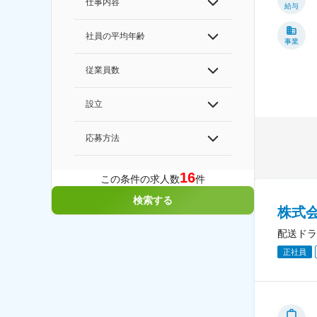
仕事内容
給与
社員の平均年齢
事業
従業員数
設立
応募方法
16
この条件の求人数
件
検索する
株式
配送ドラ
正社員