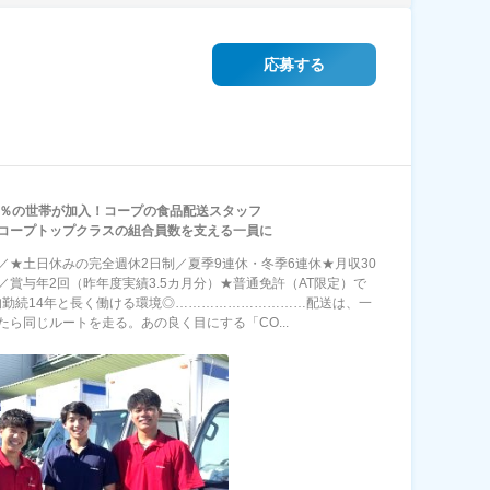
応募する
2％の世帯が加入！コープの食品配送スタッフ
コープトップクラスの組合員数を支える一員に
NT／★土日休みの完全週休2日制／夏季9連休・冬季6連休★月収30
／賞与年2回（昨年度実績3.5カ月分）★普通免許（AT限定）で
均勤続14年と長く働ける環境◎…………………………配送は、一
たら同じルートを走る。あの良く目にする「CO...