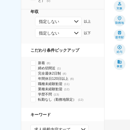
ど）
(
0
)
対象
年収
指定しない
以上
勤務地
指定しない
以下
最寄駅
こだわり条件ピックアップ
給与
新着
(
6
)
事業
締め切間近
(
1
)
完全週休2日制
(
4
)
年間休日120日以上
(
6
)
職種未経験歓迎
(
11
)
業種未経験歓迎
(
12
)
学歴不問
(
13
)
転勤なし（勤務地限定）
(
12
)
キーワード
求人掲載内容すべて