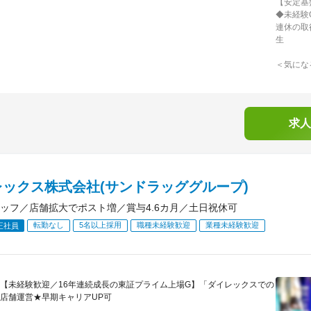
【安定基
◆未経験
連休の取
生
＜気にな
求人
レックス株式会社(サンドラッググループ)
ッフ／店舗拡大でポスト増／賞与4.6カ月／土日祝休可
転勤なし
5名以上採用
職種未経験歓迎
業種未経験歓迎
正社員
【未経験歓迎／16年連続成長の東証プライム上場G】「ダイレックスでの
店舗運営★早期キャリアUP可