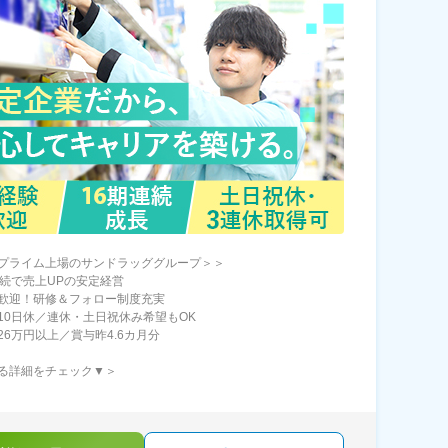
プライム上場のサンドラッググループ＞＞
連続で売上UPの安定経営
歓迎！研修＆フォロー制度充実
10日休／連休・土日祝休み希望もOK
26万円以上／賞与昨4.6カ月分
る詳細をチェック▼＞