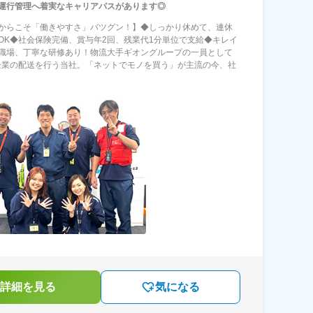
運行管理へ着実なキャリアパスがあります◎
からこそ「働きやすさ」バツグン！】◆しっかり休めて、連休
OK◆社会保険完備、賞与年2回、残業代1分単位で支給◆キレイ
職場、丁寧な研修あり！物流大手ギオングループの一員として
企業の配送を行う当社。「ネットでモノを買う」が主流の今、社
詳細を見る
気になる