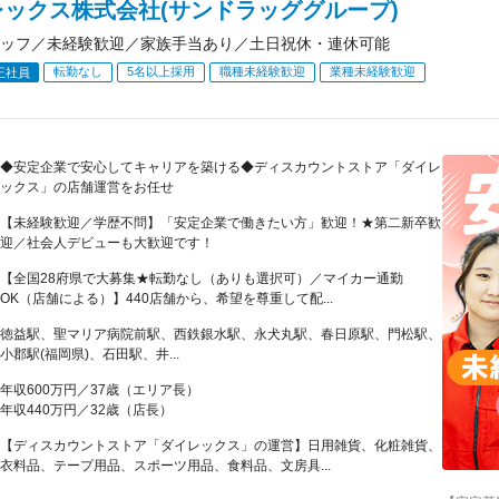
レックス株式会社(サンドラッググループ)
ッフ／未経験歓迎／家族手当あり／土日祝休・連休可能
転勤なし
5名以上採用
職種未経験歓迎
業種未経験歓迎
正社員
◆安定企業で安心してキャリアを築ける◆ディスカウントストア「ダイレ
ックス」の店舗運営をお任せ
【未経験歓迎／学歴不問】「安定企業で働きたい方」歓迎！★第二新卒歓
迎／社会人デビューも大歓迎です！
【全国28府県で大募集★転勤なし（ありも選択可）／マイカー通勤
OK（店舗による）】440店舗から、希望を尊重して配...
徳益駅、聖マリア病院前駅、西鉄銀水駅、永犬丸駅、春日原駅、門松駅、
小郡駅(福岡県)、石田駅、井...
年収600万円／37歳（エリア長）
年収440万円／32歳（店長）
【ディスカウントストア「ダイレックス」の運営】日用雑貨、化粧雑貨、
衣料品、テープ用品、スポーツ用品、食料品、文房具...