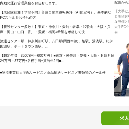
配送から
内勤の運行管理業務をお任せします。
【大手だ
【未経験歓迎！学歴不問】普通自動車運転免許（AT限定可）、基本的な
＆希望休
PCスキルをお持ちの方
な設備と
【新設センター多数！】東京・神奈川・愛知・岐阜・和歌山・大阪・兵
大手EC
庫・岡山・山口・香川・愛媛・福岡※希望を考慮して決...
会...
流通センター駅、神奈川新町駅、八田駅(関西本線)、姫駅、湯浅駅、紀伊
田辺駅、ポートタウン西駅、...
【想定年収：350万円～600万円】■東京・神奈川・愛知・大阪・兵庫月給
24万円～37万円+各種手当+賞与年2回■...
■物流事業個人宅配サービス／食品輸送サービス／書類等のメール便
求人