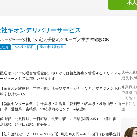
求人
会社ギオンデリバリーサービス
ネージャー候補／安定大手物流グループ／業界未経験OK
5名以上採用
業種未経験歓迎
正社員
大手と直
配送センターの運営管理全般。ゆくゆくは複数拠点を管理するエリアマネ
成長中の
ージャーとして活躍いただきます。
◆業界未
【業界未経験歓迎！学歴不問】店長やマネージャーなど、マネジメント経
で新拠点
験をお持ちの方
ト可能！
【新設センター多数！】千葉県・新潟県・愛知県・岐阜県・和歌山県・山
ードにな
口県・愛媛県・宮崎県・沖縄県内のセンター※希望を...
創...
館山駅、北長岡駅、十日町駅、北新井駅、八田駅(関西本線)、中津川駅、
湯浅駅、紀伊田辺駅、柳井駅...
【初年度想定年収：600～700万円】月給39万円～46.5万円（各種手当別