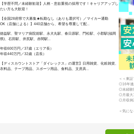
【学歴不問／未経験歓迎】人柄・意欲重視の採用です！キャリアアップし
たい方も大歓迎！
【全国28府県で大募集★転勤なし（ありも選択可）／マイカー通勤
OK（店舗による）】440店舗から、希望を尊重して配...
徳益駅、聖マリア病院前駅、永犬丸駅、春日原駅、門松駅、小郡駅(福岡
県)、石田駅、井尻駅、赤間駅...
年収600万円／37歳（エリア長）
年収440万円／32歳（店長）
【ディスカウントストア「ダイレックス」の運営】日用雑貨、化粧雑貨、
衣料品、テープ用品、スポーツ用品、食料品、文房具...
＜＜東証
◎16年
◎未経験
◎月最大
◎月収例
＜気にな