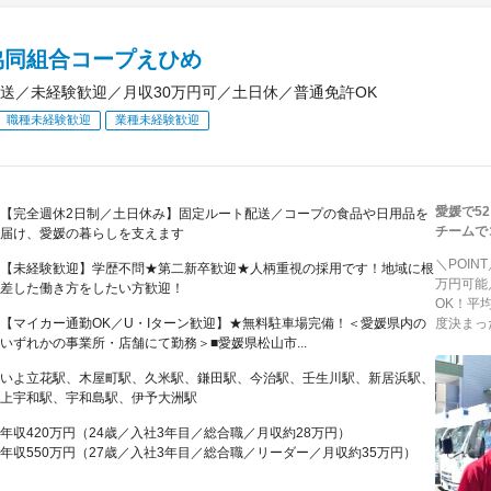
協同組合コープえひめ
送／未経験歓迎／月収30万円可／土日休／普通免許OK
職種未経験歓迎
業種未経験歓迎
愛媛で5
【完全週休2日制／土日休み】固定ルート配送／コープの食品や日用品を
チームで
届け、愛媛の暮らしを支えます
＼POI
【未経験歓迎】学歴不問★第二新卒歓迎★人柄重視の採用です！地域に根
万円可能
差した働き方をしたい方歓迎！
OK！平
【マイカー通勤OK／U・Iターン歓迎】★無料駐車場完備！＜愛媛県内の
度決まっ
いずれかの事業所・店舗にて勤務＞■愛媛県松山市...
いよ立花駅、木屋町駅、久米駅、鎌田駅、今治駅、壬生川駅、新居浜駅、
上宇和駅、宇和島駅、伊予大洲駅
年収420万円（24歳／入社3年目／総合職／月収約28万円）
年収550万円（27歳／入社3年目／総合職／リーダー／月収約35万円）