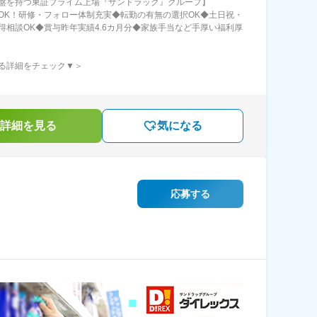
盤を持つ東証プライム上場『サンドラッグ』グループ】
OK！研修・フォロー体制充実◆転勤の有無の選択OK◆土日祝・
得相談OK◆賞与昨年実績4.6カ月分◆家族手当など手厚い福利厚
る詳細をチェック▼＞
詳細を見る
気になる
応募する