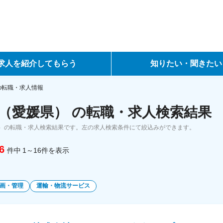
求人を紹介してもらう
知りたい・聞きたい
ントサービス
転職ノウハウ
の転職・求人情報
（愛媛県） の転職・求人検索結果
サービス
データで見る転職
）の転職・求人検索結果です。左の求人検索条件にて絞込みができます。
ーエージェントサービス
コラム・インタビュー
6
件中
1～16
件
を表示
転職Q&A
画・管理
運輸・物流サービス