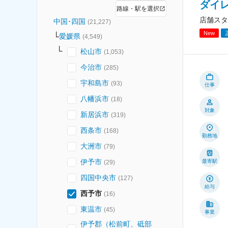
ダイ
路線・駅を選択
店舗スタ
中国･四国
(
21,227
)
New
愛媛県
(
4,549
)
松山市
(
1,053
)
今治市
(
285
)
宇和島市
(
93
)
仕事
八幡浜市
(
18
)
対象
新居浜市
(
319
)
西条市
(
168
)
勤務地
大洲市
(
79
)
伊予市
最寄駅
(
29
)
四国中央市
(
127
)
給与
西予市
(
16
)
東温市
(
45
)
事業
伊予郡（松前町、砥部