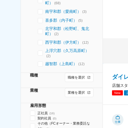
町）
(
68
)
南宇和郡（愛南町）
(
3
)
喜多郡（内子町）
(
5
)
北宇和郡（松野町、鬼北
町）
(
2
)
西宇和郡（伊方町）
(
12
)
上浮穴郡（久万高原町）
(
2
)
越智郡（上島町）
(
12
)
職種
ダイ
職種を選択
店舗スタ
業種
業種を選択
New
雇用形態
正社員
(
16
)
契約社員
(
0
)
仕事
その他（FCオーナー・業務委託な