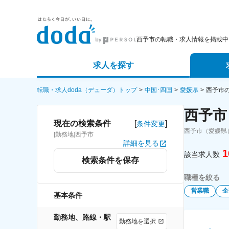
西予市の転職・求人情報を掲載中
求人を探す
詳細条件から探す
エージェ
転職・求人doda（デューダ）トップ
中国･四国
愛媛県
西予市
西予市
新着求人から探す
スカウト
[
]
現在の検索条件
条件変更
西予市（愛媛県
[勤務地]西予市
求人特集から探す
パートナ
詳細を見る
1
該当求人数
検索条件を保存
職種を絞る
営業職
企
基本条件
勤務地、路線・駅
勤務地を選択