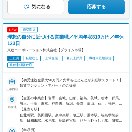
都)、八丁堀駅(東京都)、有楽町駅、蒲田駅、中野坂上駅、東京テ
レポート駅、豊洲駅、御茶ノ水駅、五反田駅、飯田橋駅、恵比寿
気になる
応募する
駅、田町駅(東京都)、御徒町駅、東陽町駅、虎ノ門駅、西新宿駅、
市ケ谷駅、半蔵門駅、初台駅、日の出駅(東京都)、浅草駅、大崎
駅、三田駅(東京都)、後楽園駅、高田馬場駅、両国駅、神保町駅、
水道橋駅、九段下駅、荻窪駅、亀戸駅、秋葉原駅、汐留駅、葛西
締切間近
NEW
駅、藤沢駅、川崎駅、新高島駅、新横浜駅、愛甲石田駅、戸塚
理想の自分に近づける営業職／平均年収819万円／年休
駅、湘南台駅、天王町駅、武蔵小杉駅、南橋本駅、桜木町駅、南
林間駅、鶴見駅、新川崎駅、武蔵新城駅、小田原駅、善行駅、天
123日
空橋駅、ＹＲＰ野比駅、新百合ケ丘駅、相原駅、京急新子安駅、
東建コーポレーション株式会社【プライム市場】
海老名駅(相鉄・小田急)、新杉田駅、鴨居駅、葭川公園駅、海浜幕
正社員
転勤なし
上場企業
5名以上採用
職種未経験歓迎
張駅、船橋駅、柏駅、八千代台駅、八幡宿駅、土気駅、蘇我駅、
木更津駅、千葉みなと駅、新習志野駅、佐倉駅、松戸駅、西船橋
業種未経験歓迎
駅、さいたま新都心駅、川越駅、熊谷駅、浦和駅、狭山市駅、南
越谷駅、川口駅、東所沢駅、和光市駅、朝霞台駅、新越谷駅、久
喜駅、武蔵浦和駅、春日部駅、大阪駅、京橋駅(大阪府)、ＪＲ難波
【初受注祝金最大50万円／先輩もほとんどが未経験スタート！】
駅、門真市駅、淀屋橋駅、北浜駅(大阪府)、肥後橋駅、江坂駅、東
賃貸マンション・アパートのご提案
仕事内容
三国駅、阿波座駅、南港東駅、中之島駅、四ツ橋駅、西三荘駅、
西中島南方駅、西梅田駅、本町駅、南森町駅、神戸駅(兵庫県)、尼
【全国の事業所】岩手、宮城、山形、福島、茨城、栃木、群馬、
崎駅(東海道本線)、御崎公園駅、医療センター駅、西宮駅(ＪＲ
埼玉、千葉、東京、神奈川、新潟、長野、富山、石川、福井、岐
線)、明石駅、林崎松江海岸駅、京都駅、西院駅(阪急線)、長岡京
勤務地
阜、静岡、愛知、三重、滋賀、京都、大阪、兵庫、奈良、島根、
【最寄り駅】
駅、大宮駅(京都府)、西大路駅、上鳥羽口駅、十条駅(京都府・近
鳥取、岡山、広島、山口、愛媛、高知、福岡、長崎、熊本、大
仙北町駅、美田園駅、泉中央駅、蔵王駅、湯本駅、福島学院前
鉄線)、向日町駅、淀駅、烏丸御池駅、六番町駅、北岡崎駅、今池
分、宮崎、鹿児島、沖縄◎U・Iターン歓迎します◎転居を伴う異
駅、日和田駅、水戸駅、鹿島神宮駅、ひたち野うしく駅、研究学
駅(愛知県)、ナゴヤドーム前矢田駅、高蔵寺駅、柏森駅、知立駅、
動がない＜勤務地限定制度＞もあります※最寄りの支店（勤務地）
園駅、守谷駅、雀宮駅、小山駅、竜舞駅、新前橋駅、佐野のわた
大府駅、鶴舞駅、栄駅(愛知県)、金山駅(愛知県)、伏見駅(愛知
はHPより確認できます企業・IR情報ページから「全国支店情報」
【年収例】
し駅、新潟駅、善光寺下駅、平田駅(長野県)、東武宇都宮駅、京成