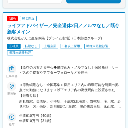
小杉駅、武蔵溝ノ口駅、生田駅(神奈川県)、鷺沼駅、柿生駅、相模
湖駅、上溝駅、下溝駅、上大岡駅、菊名駅、新横浜駅、日吉駅(神
奈川県)、新高島駅、あざみ野駅、たまプラーザ駅、関内駅、京急
鶴見駅、長津田駅、川崎駅、向ケ丘遊園駅、元住吉駅、橋本駅(神
締切間近
NEW
奈川県)、本八幡駅(総武線)、新浦安駅、新柏駅、木更津駅、南船
ライフアドバイザー／完全週休2日／ノルマなし／既存
橋駅、浦安駅(千葉県)、国府台駅、京成八幡駅、谷津駅、幸谷駅、
蘇我駅、新千葉駅、京成西船駅、柏駅、実籾駅、スポーツセンタ
顧客メイン
ー駅、誉田駅、検見川浜駅、浦和駅、大宮駅(埼玉県)、熊谷駅、所
株式会社かんぽ生命保険【プライム市場】(日本郵政グループ)
沢駅、川越駅、川口駅、都島駅、野田阪神駅、桜島駅、阿波座
正社員
転勤なし
上場企業
5名以上採用
職種未経験歓迎
駅、朝潮橋駅、津守駅、大阪上本町駅、芦原橋駅、福駅、だいど
う豊里駅、今里駅(地下鉄)、桃谷駅、千林大宮駅、鴫野駅、東天下
業種未経験歓迎
茶屋駅、沢ノ町駅、駒川中野駅、西天下茶屋駅、三国駅(大阪府)、
横堤駅、住ノ江駅、喜連瓜破駅、大阪梅田駅(阪急線)、堺筋本町
駅、堺駅、深井駅、石津川駅、栂・美木多駅、新金岡駅、北野田
【既存のお客さま中心◆飛び込み・ノルマなし】保険商品・サー
駅、石橋阪大前駅、大阪城北詰駅、なんば駅(地下鉄)、西大橋駅、
ビスのご提案やアフターフォローなどを担当
仕事内容
弁天町駅、北千里駅、曽根駅(大阪府)、南摂津駅、大日駅、長堀橋
駅、枚方公園駅、高槻駅、りんくうタウン駅、八尾南駅、千里中
＜原則転勤なし・全国募集＞採用エリア内の通勤可能な範囲の拠
央駅(北大阪急行)、古川橋駅、伏見桃山駅、馬堀駅、淀駅、松井山
点での勤務になります＜以下エリア内の郵便局内に設置されたか
手駅、常盤駅(京都府)、西京極駅、醍醐駅(京都府)、六地蔵駅(京都
勤務地
んぽサービス部＞■北海道エリア：北海道■東北エリア：青森県、
【最寄り駅】
市営)、洛西口駅、二条駅、五条駅(京都市営)、上鳥羽口駅、貴船
岩手県、宮城県、秋田県、山形県、福島県■関東エリア：茨城県、
新札幌駅、美園駅、小樽駅、千歳駅(北海道)、野幌駅、滝川駅、岩
口駅、桃山駅、大池駅、中埠頭駅、星の駅、岡本駅(兵庫県)、滝の
栃木県、群馬県、埼玉県、千葉県■東京エリア：東京都■南関東エ
見沢駅、苫小牧駅、新川町駅(北海道)、湯の川温泉駅、永山駅、旭
茶屋駅、湊川公園駅、山陽天満駅、旧居留地・大丸前駅、三木駅
リア：神奈川県、山梨県■信越エリア：新潟県、長野県■北陸エリ
川駅、東旭川駅、北見駅、帯広駅、釧路駅、中央弘前駅、下北
(神戸電鉄線)、本竜野駅、仁川駅、学園都市駅、春日野道駅(阪神
ア：富山県、石川県、福井県■東海エリア：岐阜県、静岡県、愛知
年収610万円【40歳】
駅、津軽五所川原駅、八戸駅、三沢駅(青森県)、新青森駅、上盛岡
線)、西代駅、箕谷駅、夢前川駅、中山寺駅、大久保駅(兵庫県)、
県、三重県■近畿エリア：滋賀県、京都府、大阪府、兵庫県、奈良
年収510万円【31歳】
駅、二戸駅、一ノ関駅、宮古駅、北上駅、水沢駅、久慈駅、紫波
学研奈良登美ケ丘駅、近江八幡駅、草津駅(滋賀県)、石山駅、近江
給与
県、和歌山県■中国エリア：岡山県、広島県、山口県、鳥取県、島
中央駅、田茂山駅、五橋駅、石巻駅、内湾入口駅、古川駅、白石