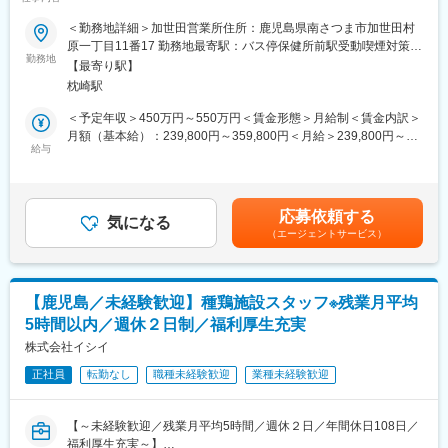
休みの週が発生する可能性があります。
1969年創業以来、肉用鶏の種鶏と孵卵の生産を中心に事業を展開
＜勤務地詳細＞加世田営業所住所：鹿児島県南さつま市加世田村
・転勤：当面の間なし（年に一回希望を取り、社員の方と相談を
する当社にて、設備の保守、メンテナンスをお任せします。
原一丁目11番17 勤務地最寄駅：バス停保健所前駅受動喫煙対策：
しながら決めております。）
■業務詳細：
勤務地
屋内全面禁煙変更の範囲：無
【最寄り駅】
・鶏舎設備の定期メンテナンス、保全
変更の範囲：会社の定める業務
枕崎駅
・部材持ち込み、修理 等
＜予定年収＞450万円～550万円＜賃金形態＞月給制＜賃金内訳＞
■入社後について
月額（基本給）：239,800円～359,800円＜月給＞239,800円～
研修を本社かWEBで受けていただきます。その後、配属になり、
給与
359,800円＜昇給有無＞有＜残業手当＞有＜給与補足＞■賞与：有
配属先での研修やＯＪＴで業務を覚えていただきます。先輩社員
（年2回／通年で4.0か月分（昨年度実績））■時間外手当：実労働
が手厚くフォローするので、未経験の方でも安心して入社いただ
分／月平均5時間■手当（固定）：調整給■その他、手当：正月手
けます。
当、宿・日直手当賃金はあくまでも目安の金額であり、選考を通
応募依頼する
気になる
じて上下する可能性があります。月給(月額)は固定手当を含めた表
（エージェントサービス）
■組織構成
記です。
69名（20代:9名、30代:5名、40代:9名、50代:15名、60代:20名）
幅広い年代の方が活躍いただけてます！女性の方も活躍中！
【鹿児島／未経験歓迎】種鶏施設スタッフ※残業月平均
■評価制度：当社の評価制度では、社員一人一人が目標をもち、公
5時間以内／週休２日制／福利厚生充実
正な評価・行動と成果に見合った評価を行うことを大切にしてお
ります。
株式会社イシイ
そのため、コンピテンシー（プロセス評価）とMBO（数値評価）
正社員
転勤なし
職種未経験歓迎
業種未経験歓迎
による評価制度を採用しており、結果ばかりではなく過程にも目
を向けて、社員の評価を行っております。
【～未経験歓迎／残業月平均5時間／週休２日／年間休日108日／
■働き方：
福利厚生充実～】