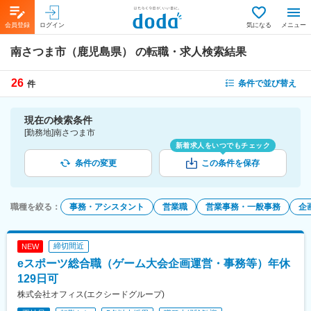
会員登録
ログイン
気になる
メニュー
南さつま市（鹿児島県）
の転職・求人検索結果
26
条件で並び替え
件
現在の検索条件
[勤務地]南さつま市
新着求人をいつでもチェック
条件の変更
この条件を保存
職種を絞る
：
事務・アシスタント
営業職
営業事務・一般事務
企
締切間近
NEW
eスポーツ総合職（ゲーム大会企画運営・事務等）年休
129日可
株式会社オフィス(エクシードグループ)