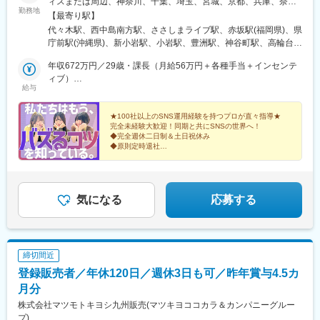
ィスまたは周辺、神奈川、千葉、埼玉、宮城、京都、兵庫、奈
歌山県)、東加古川駅、京口駅、播磨高岡駅、播州赤穂駅、葉多
勤務地
良、滋賀、和歌山、愛知、静岡、香川、愛媛、広島、岡山、福
【最寄り駅】
駅、鳴門駅、加古川駅、滝野駅、はりま勝原駅、北条町駅、飾磨
岡、佐賀、長崎、熊本、大分、宮崎、鹿児島、沖縄の各勤務先＼
代々木駅、西中島南方駅、ささしまライブ駅、赤坂駅(福岡県)、県
駅、恵比須駅、鉢伏山上駅、浜の宮駅、播磨町駅、山下駅(兵庫
＼積極採用中！／／★勤務地は希望を考慮し決定します。★転勤
庁前駅(沖縄県)、新小岩駅、小岩駅、豊洲駅、神谷町駅、高輪台
県)、耳成駅、忍海駅、西条駅(広島県)、松永駅、東福山駅、鵜飼
なし！★U・Iターン歓迎！★5名以上を採用予定！★受動喫煙対
駅、芝公園駅、新橋駅、赤坂駅(東京都)、大門駅(東京都)、日暮里
駅(広島県)、楽々園駅、東尾道駅、八次駅、三原駅、天応駅、福山
策：あり＜東京本社＞東京都豊島区東池袋3-7-9 AS ONE東池袋
年収672万円／29歳・課長（月給56万円＋各種手当＋インセンテ
駅(舎人ライナー)、三鷹駅、恵比寿駅、広尾駅、渋谷駅、高田馬場
駅、古江駅(広島県)、玖村駅、花園駅(香川県)、一宮駅、栗林公園
ビル7階＜名古屋支社＞愛知県名古屋市中村区池町4－60－12 グ
ィブ）
駅、四ツ谷駅、新宿三丁目駅、三軒茶屋駅、霞ケ関駅(東京都)、末
北口駅、坂出駅、沖松島駅、三津駅、上宇和駅、宮田町駅、石橋
給与
ローバルゲート12F＜大阪支社＞大阪府大阪市淀川区西中島4-3-
年収492万円／26歳・主任（月給41万円＋各種手当＋インセンテ
広町駅(東京都)、東京駅、九段下駅、麹町駅、神保町駅、神田駅
駅(長崎県)、早岐駅、平和公園駅、肥前古賀駅、島原港駅、道ノ尾
8 新大阪阪神ビル7階＜福岡支社＞福岡県福岡市中央区大名２丁
ィブ）
(東京都)、飯田橋駅、有楽町駅、綾瀬駅、北千住駅、上野御徒町
駅、東諫早駅、高田駅(長崎県)、大塔駅、三会駅、若葉町駅、健軍
目 9-17 ARISTO大名 3F＜沖縄支社＞沖縄県那覇市久茂地2丁目
★100社以上のSNS運用経験を持つプロが直々指導★
駅、蒲田駅、大森駅(東京都)、東銀座駅、日本橋駅(東京都)、三越
町駅、亀井駅、南熊本駅、内牧駅、肥後西村駅、八代駅、高森
完全未経験大歓迎！同期と共にSNSの世界へ！
3-9 8階西
前駅、小伝馬町駅、八丁堀駅(東京都)、中野坂上駅、中野駅(東京
駅、北熊本駅、交通局前駅(熊本県)、竜田口駅、三里木駅、松橋
◆完全週休二日制＆土日祝休み
都)、町田駅、目黒駅、立会川駅、五反田駅、井の頭公園駅、都電
◆原則定時退社
駅、玉名駅、荒尾駅(熊本県)、宇土駅、天ケ瀬駅、千丁駅、植木
◆産育休取得実績あり
雑司ケ谷駅、赤羽駅、押上駅、錦糸町駅、中目黒駅、大崎駅、鶴
駅、三角駅、御代志駅、武蔵塚駅、大在駅、牧駅(大分県)、豊後国
◆ユニークな福利厚生多数！
見小野駅、三ツ沢下町駅、戸部駅、山手駅、井土ケ谷駅、和田町
分駅、別府大学駅、鶴崎駅、別府駅(大分県)、豊後森駅、安里駅、
駅、屏風浦駅、金沢文庫駅、新羽駅、戸塚駅、上永谷駅、鶴ケ峰
てだこ浦西駅、小禄駅、奥武山公園駅、修大協創中高前駅、谷山
駅、瀬谷駅、立場駅、青葉台駅、センター南駅、鹿島田駅、武蔵
気になる
応募する
駅(鹿児島市電)、河戸帆待川駅、西大分駅、矢原駅、福島町駅、南
小杉駅、武蔵溝ノ口駅、生田駅(神奈川県)、鷺沼駅、柿生駅、相模
宮崎駅、田崎橋駅、宇品四丁目駅、木花駅、五日市駅、久留米高
湖駅、上溝駅、下溝駅、上大岡駅、菊名駅、新横浜駅、日吉駅(神
校前駅、西鉄小郡駅、九産大前駅、熊西駅、小田原駅、常盤駅(岡
奈川県)、新高島駅、あざみ野駅、たまプラーザ駅、関内駅、京急
山県)、文化の森駅、知寄町駅、船橋日大前駅、三好町駅、駒川中
鶴見駅、長津田駅、海老名駅(相模線)、大船駅、茅ケ崎駅、本厚木
野駅、春日川駅、古町駅、千歳町駅(長崎県)、八景水谷駅、平成
締切間近
駅、小田原駅、川崎駅、向ケ丘遊園駅、元住吉駅、橋本駅(神奈川
駅、九品寺交差点駅、光の森駅、谷山駅(指宿枕崎線)、可部駅、西
登録販売者／年休120日／週休3日も可／昨年賞与4.5カ
県)、大和駅(神奈川県)、中央林間駅、藤沢駅、本八幡駅(総武線)、
観音町駅、宇品五丁目駅、花畑駅、葛島橋東詰駅、針中野駅、木
新浦安駅、新柏駅、木更津駅、南船橋駅、浦安駅(千葉県)、国府台
月分
太町駅、ＪＲ松山駅前駅、西浦上駅、味噌天神前駅、広電西広
駅、京成八幡駅、谷津駅、幸谷駅、蘇我駅、新千葉駅、京成西船
島・己斐駅、宇品三丁目駅
株式会社マツモトキヨシ九州販売(マツキヨココカラ＆カンパニーグルー
駅、柏駅、実籾駅、スポーツセンター駅、誉田駅、検見川浜駅、
プ)