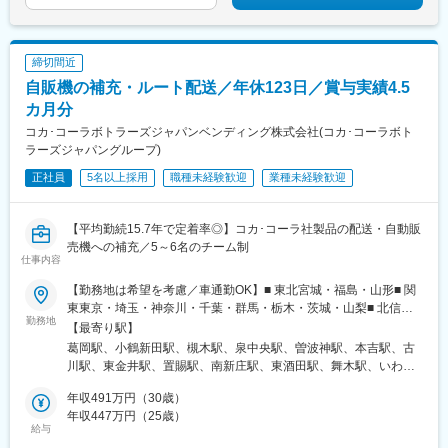
駅(鹿児島県)、香椎駅、今宿駅、次郎丸駅、茶山駅(福岡県)、赤嶺
駅、中津駅(大分県)、宮崎駅、宮崎神宮駅、清武駅、南宮崎駅、日
駅、てだこ浦西駅、首里駅、中村公園駅、上飯田駅、浄心駅、覚
向住吉駅、京町温泉駅、五十市駅、日向市駅、都城駅、南延岡
王山駅、高蔵寺駅、新静岡駅、柳川駅、日赤病院前駅、陸前高砂
駅、門川駅、竜ケ水駅、高見橋駅、坂之上駅、郡元駅(指宿枕崎
締切間近
駅、美栄橋駅、静岡駅、由比駅、天神橋筋六丁目駅、高崎駅、八
線)、上塩屋駅、広木駅、谷山駅(鹿児島市電)、鹿児島駅前駅、加
王子駅、調布駅、西国分寺駅、狭山市駅、青梅駅、阿佐ケ谷駅、
自販機の補充・ルート配送／年休123日／賞与実績4.5
治屋町駅、宇宿駅、都通駅、慈眼寺駅、鹿児島中央駅、宇宿一丁
水戸駅、男川駅、北参道駅、南方駅(大阪府)、米野駅、西鉄福岡
目駅、鹿児島駅、いづろ通駅、鹿児島中央駅前駅、天文館通駅、
カ月分
駅、虎ノ門ヒルズ駅、高輪ゲートウェイ駅、赤羽橋駅、汐留駅、
荒田八幡駅、西出水駅、川内駅(鹿児島県)、串木野駅、宮ケ浜駅、
コカ･コーラボトラーズジャパンベンディング株式会社(コカ･コーラボト
溜池山王駅、浜松町駅、西日暮里駅、代官山駅、西早稲田駅、新
志布志駅、二月田駅、伊集院駅、湯之元駅、枕崎駅、大山駅(鹿児
ラーズジャパングループ)
宿御苑前駅、西太子堂駅、桜田門駅、秋葉原駅、二重橋前駅、半
島県)、山川駅、帖佐駅、錦江駅、阿久根駅、郡元駅(鹿児島市
蔵門駅、新日本橋駅、水道橋駅、日比谷駅、青井駅、牛田駅(東京
正社員
5名以上採用
職種未経験歓迎
業種未経験歓迎
電)、てだこ浦西駅、安里駅、小禄駅、下関駅、渡辺通駅、博多南
都)、上野広小路駅、蓮沼駅、平和島駅、銀座駅、馬喰横山駅、宝
駅、羽犬塚駅、日宇駅、御代志駅、原水駅、国分駅(鹿児島県)、天
町駅(東京都)、新中野駅、大崎広小路駅、吉祥寺駅、池袋駅、赤羽
神南駅、泉福寺駅、茂里町駅、メディカルセンター駅、中佐世保
岩淵駅、とうきょうスカイツリー駅、住吉駅(東京都)、祐天寺駅、
【平均勤続15.7年で定着率◎】コカ･コーラ社製品の配送・自動販
駅、スタジアムシティサウス駅、浦上駅、西浜町駅、熊本城・市
国道駅、平沼橋駅、蒔田駅、新杉田駅、センター北駅、宮前平
売機への補充／5～6名のチーム制
役所前駅、桜島桟橋通駅、西辛島町駅、朝日通駅
仕事内容
駅、高島町駅、伊勢佐木長者町駅、桜木町駅、鶴見駅、北茅ケ崎
駅、京急川崎駅、登戸駅、本八幡駅(都営線)、市川駅、千葉駅、西
【勤務地は希望を考慮／車通勤OK】■ 東北宮城・福島・山形■ 関
船橋駅、本川越駅、野江内代駅、海老江駅、西長堀駅、谷町九丁
東東京・埼玉・神奈川・千葉・群馬・栃木・茨城・山梨■ 北信越
目駅、ＪＲ難波駅、新深江駅、千林駅、松虫駅、住吉東駅、今川
勤務地
新潟■ 東海静岡・岐阜・愛知・三重■ 近畿滋賀・奈良・和歌山・大
【最寄り駅】
駅(大阪府)、天下茶屋駅、今福鶴見駅、安立町駅、出戸駅、中崎町
阪・京都・兵庫■中国・四国岡山・香川・徳島・高知・広島・山口
葛岡駅、小鶴新田駅、槻木駅、泉中央駅、曽波神駅、本吉駅、古
駅、谷町四丁目駅、大阪天満宮駅、本町駅、大阪難波駅、大小路
■ 九州福岡・熊本・大分・宮崎・鹿児島・長崎・佐賀※一部、自社
川駅、東金井駅、置賜駅、南新庄駅、東酒田駅、舞木駅、いわき
駅、心斎橋駅、高槻市駅、千里中央駅(大阪モノレール)、鳴滝駅、
敷地内に駐車場がない拠点では、ご自身で駐車場を手配していた
駅、会津若松駅、白河駅、瀬上駅、鹿島神宮駅、東水戸駅、研究
六地蔵駅(奈良線)、二条城前駅、観月橋駅、南公園駅、摂津本山
だきます。※受動喫煙対策あり
年収491万円（30歳）
学園駅、神立駅、岩瀬駅、小木津駅、赤塚駅、野木駅、田島駅、
駅、湊川駅、神戸三宮駅(阪急・神戸高速)、春日野道駅(阪急線)、
年収447万円（25歳）
岡本駅(栃木県)、群馬八幡駅、治良門橋駅、東所沢駅、与野本町
新長田駅、中山観音駅、紀伊中ノ島駅、商工センター入口駅、聖
給与
駅、鷲宮駅、武蔵高萩駅、七里駅、八潮駅、ひろせ野鳥の森駅、
マリア病院前駅、東中間駅、佐世保中央駅、西鉄香椎駅、金山駅