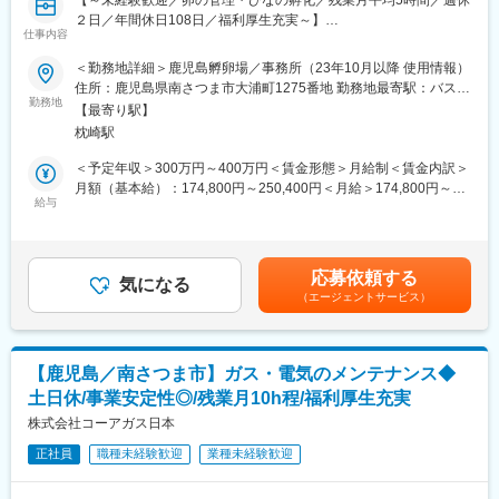
変更の範囲：会社の定める業務
【～未経験歓迎／卵の管理・ひなの孵化／残業月平均5時間／週休
による評価制度を採用しており、結果ばかりではなく過程にも目
２日／年間休日108日／福利厚生充実～】
を向けて、社員の評価を行っております。
仕事内容
1969年創業以来、肉用鶏の種鶏と孵卵の生産を中心に事業を展開
する当社にて、以下の業務をご担当いただきます。
＜勤務地詳細＞鹿児島孵卵場／事務所（23年10月以降 使用情報）
変更の範囲：会社の定める業務
当社はブロイラーひな導入のパイオニアとして、ブロイラーのひ
住所：鹿児島県南さつま市大浦町1275番地 勤務地最寄駅：バス停
な生産・飼養受託・販売も行っております。
勤務地
笠沙高校跡駅受動喫煙対策：敷地内喫煙可能場所あり変更の範
【最寄り駅】
近年、後継者不足によりブロイラー農場の廃業が相次いでおりま
囲：無
枕崎駅
す。当社では、そういった農場を従業員を含めて買収し、鶏舎を
オートメーション化することで
＜予定年収＞300万円～400万円＜賃金形態＞月給制＜賃金内訳＞
従業員が重労働をする必要がなくなるように取り組んでおりま
月額（基本給）：174,800円～250,400円＜月給＞174,800円～
す。
給与
250,400円＜昇給有無＞有＜残業手当＞有＜給与補足＞■賞与：有
（年2回／通年で4.0か月分（昨年度実績））■時間外手当：実労働
■業務概要：孵卵場スタッフ
分／月平均5時間■手当（固定）：調整給■その他、手当：正月手
種鶏農場で生まれた受精卵を孵卵機に入れて、ひなを孵化させる
当、宿・日直手当賃金はあくまでも目安の金額であり、選考を通
応募依頼する
仕事です。
気になる
じて上下する可能性があります。月給(月額)は固定手当を含めた表
（エージェントサービス）
・鶏卵の機械へのセット作業
記です。
・ひなの選別、出荷準備
・ひなを既存得意先や新規取引先に販売
・清掃業務
【鹿児島／南さつま市】ガス・電気のメンテナンス◆
※孵卵：
土日休/事業安定性◎/残業月10h程/福利厚生充実
当社の種鶏場で飼養するチャンキー、ハバードカラー、国産鶏種
「たつの」「はりま」から採取した種卵が孵卵場に運ばれてきま
株式会社コーアガス日本
す。
正社員
職種未経験歓迎
業種未経験歓迎
孵卵場は岩手県、栃木県、大分県、鹿児島県に展開しています。
孵卵開始から19日目に一度孵卵器から種卵を出し、病気に対する