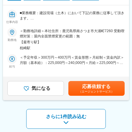
ください。
＜商品に強み！LPガスで南九州No1の顧客数＞
・経験をお持ちの方はこれまでの経験に応じて1つずつ案件を業務
創業以来一貫して24時間365日何かあれば対応できる体制を整え
■業務概要：建設現場（土木）において下記の業務に従事して頂き
をお任せしていきます。
ており、
ます。
仕事内容
ガスボンベの交換等も自社の社員が運んでいることも安心につな
・現場巡視による工事品質の管理、技術者/作業員等の安全管理
■組織構成：
がり、広く支持を受けています
・予算管理(必要経費の計算、実費の把握)
＜勤務地詳細＞本社住所：鹿児島県南さつま市大浦町7260 受動喫
現在職場には21名の社員が在籍しており、20代が2名、その他40
・工程管理(工事が効率的に進むように段取る)
煙対策：屋内全面禁煙変更の範囲：無
代を中心に60代以上の方も活躍中です。住まいは南さつま市、南
変更の範囲：会社の定める業務
・下請け工事業者の手配
勤務地
九州市エリアからの通勤者が多く、もちろん車通勤可能です。
【最寄り駅】
・資材置き場の確保/工事用電源の確保
枕崎駅
・工事開始時の近隣への挨拶
■魅力：
＜予定年収＞300万円～400万円＜賃金形態＞月給制＜賃金内訳＞
・2024年度からは年間を通じて「完全週休２日制」としていま
■組織構成：
月額（基本給）：225,000円～240,000円＜月給＞225,000円～
す。正月やGW、お盆の長期休暇もしっかりと確保しているため、
現場作業員も含む施工管理に関わる方々15名(40代2名/50代4名/60
給与
240,000円＜昇給有無＞有＜残業手当＞有＜給与補足＞現場手
安定して長期的に就業いただけます◎有給取得も調整が叶えば積
代8名/70代1名）
当：10,000円～10,000円■賞与：有 年2回■昇給：有賃金はあく
極的に取得しておりますので、プライベートとお仕事のメリハリ
までも目安の金額であり、選考を通じて上下する可能性がありま
をつけて働くことが可能です。
■業務内容補足：
す。月給(月額)は固定手当を含めた表記です。
応募依頼する
・施工対象…道路、河川、橋梁、上下水道
気になる
■特徴：
（エージェントサービス）
・受注金額…1件あたりの工事受注額は1000万～7000万が主な受
当社は創業52年の総合建設業です。南さつま市一円にて公共工事
注金額です。
を主体に土木工事、とび土木工事、舗装工事、解体工事を行って
・工期…1件あたりの工期は4ヶ月～10ヶ月が主です
います。
・年間担当件数…受注の状況により２件～3件の工事にご対応いた
だく予定です
さらに1件読み込む
・担当エリア…南薩摩市内の工事がほとんどです。
・出張…薩摩市内の案件のため、日帰りでの工事がほとんどで
す。