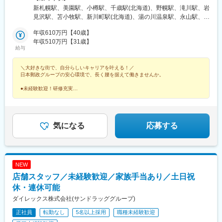
岩手県、宮城県、秋田県、山形県、福島県■関東エリア：茨城県、
駅、伊万里駅、五島町駅、霊丘公園体育館駅、本諫早駅、大学病
新札幌駅、美園駅、小樽駅、千歳駅(北海道)、野幌駅、滝川駅、岩
栃木県、群馬県、埼玉県、千葉県■東京エリア：東京都■南関東エ
院駅、新大村駅、早岐駅、中佐世保駅、八代駅、三角駅、木葉
見沢駅、苫小牧駅、新川町駅(北海道)、湯の川温泉駅、永山駅、旭
リア：神奈川県、山梨県■信越エリア：新潟県、長野県■北陸エリ
駅、玉名駅、人吉温泉駅、宮地駅、大分駅、佐伯駅、中津駅(大分
川駅、東旭川駅、北見駅、帯広駅、釧路駅、中央弘前駅、下北
ア：富山県、石川県、福井県■東海エリア：岐阜県、静岡県、愛知
年収610万円【40歳】
県)、日田駅、宇佐駅、別府駅(大分県)、鶴崎駅、延岡駅、西都城
駅、津軽五所川原駅、八戸駅、三沢駅(青森県)、新青森駅、上盛岡
県、三重県■近畿エリア：滋賀県、京都府、大阪府、兵庫県、奈良
年収510万円【31歳】
駅、宮崎駅、油津駅、小林駅(宮崎県)、日向新富駅、川内駅(鹿児
駅、二戸駅、一ノ関駅、宮古駅、北上駅、水沢駅、久慈駅、紫波
給与
県、和歌山県■中国エリア：岡山県、広島県、山口県、鳥取県、島
島県)、志布志駅、枕崎駅、宮ケ浜駅、国分駅(鹿児島県)、出水
中央駅、田茂山駅、五橋駅、石巻駅、内湾入口駅、古川駅、白石
根県■四国エリア：徳島県、香川県、愛媛県、高知県■九州エリ
駅、壺川駅、新さっぽろ駅、松風町駅、湯の川駅、五所川原駅、
駅(宮城県)、くりこま高原駅、新田駅(宮城県)、泉外旭川駅、能代
＼大好きな街で、自分らしいキャリアを叶える！／
ア：福岡県、佐賀県、長崎県、大分県、宮崎県、鹿児島県、熊本
盛駅、仙台駅(地下鉄)、西取手駅、今市駅、東宿郷駅、城東駅、西
駅、東大館駅、羽後本荘駅、湯沢駅、横手駅、大曲駅(秋田県)、山
日本郵政グループの安心環境で、長く腰を据えて働きませんか。
県■沖縄エリア：沖縄県※初期配属の都道府県を希望可！U・Iター
桐生駅、高田馬場駅、入谷駅(東京都)、牛田駅(東京都)、荒川一中
形駅、米沢駅、鶴岡駅、酒田駅、村山駅(山形県)、新庄駅、寒河江
ン歓迎※基本的にスクーターまたはバイク、一部エリアは車で営業
前駅、千歳船橋駅、立川北駅、青梅街道駅、布田駅、新高島駅、
駅、長井駅、白河駅、いわき駅、七日町駅、喜多方駅、二本松
●未経験歓迎！研修充実
※配属先のかんぽサービス部は応募者の希望も踏まえて決定※入社
●原則転勤なし！地域密着の働き方
江田駅(神奈川県)、新丸子駅、緑町駅、海老名駅(相模線)、西松本
駅、磐城石川駅、須賀川駅、原ノ町駅、福島学院前駅、郡山富田
●完全週休2日＆残業月9.4h
から3カ月間、研修センター等での育成プログラムに参加 育児等
駅、桜町駅(長野県)、電気ビル前駅、南富山駅、片原町駅(富山
駅、下館駅、古河駅、下妻駅、竜ケ崎駅、寺原駅、つくば駅、笠
●有休取得率96％
の家庭事情があり、参加が難しい場合はリモートプログラムとな
県)、福井駅(福井県)、岐阜駅、羽島市役所前駅、関駅(岐阜県)、市
間駅、新鉾田駅、鹿島神宮駅、磯原駅、勝田駅、新栃木駅、佐野
●育児休業復帰率98％
ります
民公園前駅、新可児駅、美薗中央公園駅、瑞穂区役所駅、水野
駅、西那須野駅、足利駅、新鹿沼駅、上今市駅、小山駅、真岡
気になる
応募する
駅、島ノ関駅、水口石橋駅、一乗寺駅、宇治駅(奈良線)、野田阪神
駅、宝積寺駅、小金井駅、黒磯駅、駅東公園前駅、中央前橋駅、
駅、和泉大宮駅、ＪＲ河内永和駅、みなと元町駅、さくら夙川
桐生駅、太田駅(群馬県)、沼田駅、館林駅、伊勢崎駅、安中駅、群
駅、高田駅(奈良県)、香芝駅、倉敷市駅、山頂駅(千光寺山)、高知
馬藤岡駅、加須駅、秩父駅、小川町駅(埼玉県)、鶴瀬駅、佐原駅、
駅前駅、後免中町駅、東新木駅、甘木駅(甘木鉄道線)、長崎駅前
銚子駅、八日市場駅、東金駅、館山駅、荻窪駅、西早稲田駅、鶯
NEW
駅、島原船津駅、原爆資料館駅、佐世保中央駅、人吉駅、奥武山
谷駅、京成関屋駅、荒川区役所前駅、渋谷駅、経堂駅、昭島駅、
店舗スタッフ／未経験歓迎／家族手当あり／土日祝
公園駅、ひばりが丘駅(北海道)、千歳町駅(北海道)、函館アリーナ
めじろ台駅、羽村駅、立川駅、京王八王子駅、東青梅駅、町田
前駅、あおば通駅、峰駅、上野駅、堀切駅、荒川二丁目駅、立川
駅、秋川駅、甲州街道駅、八王子みなみ野駅、上北台駅、新小平
休・連休可能
南駅、柴崎駅、高島町駅、電鉄富山駅・エスタ前駅、南富山駅前
駅、武蔵小金井駅、東村山駅、府中駅(東京都)、国領駅、瀬谷駅、
ダイレックス株式会社(サンドラッググループ)
駅、坂下町駅、福井城址大名町駅、新那加駅、瀬戸市駅、元田中
上大岡駅、横浜駅、市が尾駅、センター南駅、向ケ丘遊園駅、武
正社員
転勤なし
5名以上採用
職種未経験歓迎
駅、海老江駅、ＪＲ俊徳道駅、花隈駅、尾道駅、高知橋駅、後免
蔵小杉駅、新百合ケ丘駅、鷺沼駅、小田原駅、藤沢駅、秦野駅、
駅、鹿児駅、桜町駅(長崎県)、浦上駅前駅、佐世保駅
茅ケ崎駅、平塚駅、横須賀中央駅、相武台下駅、海老名駅(相鉄・