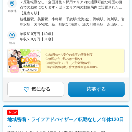
駅、西長堀駅、谷町九丁目駅、ＪＲ難波駅、新深江駅、千林駅、
＜原則転勤なし・全国募集＞採用エリア内の通勤可能な範囲の拠
磐田駅、浜北駅、天竜川駅、高塚駅、半田駅、左京山駅、大府
松虫駅、住吉東駅、今川駅(大阪府)、天下茶屋駅、今福鶴見駅、安
点での勤務になります＜以下エリア内の郵便局内に設置されたか
駅、瑞穂運動場西駅、岡崎駅、西尾駅、刈谷市駅、国府宮駅、安
勤務地
立町駅、出戸駅、中崎町駅、谷町四丁目駅、大阪天満宮駅、本町
んぽサービス部＞■北海道エリア：北海道■東北エリア：青森県、
【最寄り駅】
城駅、新瀬戸駅、宇治山田駅、松阪駅、石場駅、水口城南駅、近
駅、大阪難波駅、大小路駅、心斎橋駅、高槻市駅、千里中央駅(大
岩手県、宮城県、秋田県、山形県、福島県■関東エリア：茨城県、
新札幌駅、美園駅、小樽駅、千歳駅(北海道)、野幌駅、滝川駅、岩
江八幡駅、彦根駅、長浜駅、野洲駅、東舞鶴駅、茶山・京都芸術
阪モノレール)、鳴滝駅、六地蔵駅(奈良線)、二条城前駅、観月橋
栃木県、群馬県、埼玉県、千葉県■東京エリア：東京都■南関東エ
見沢駅、苫小牧駅、新川町駅(北海道)、湯の川温泉駅、永山駅、旭
大学駅、峰山駅、北大路駅、京都駅、ＪＲ小倉駅、野田駅(阪神
駅、南公園駅、摂津本山駅、湊川駅、神戸三宮駅(阪急・神戸高
リア：神奈川県、山梨県■信越エリア：新潟県、長野県■北陸エリ
川駅、東旭川駅、北見駅、帯広駅、釧路駅、中央弘前駅、下北
線)、吹田駅(阪急線)、岸和田駅、河内永和駅、西元町駅、加太駅
速)、春日野道駅(阪急線)、新長田駅、中山観音駅、紀伊中ノ島
ア：富山県、石川県、福井県■東海エリア：岐阜県、静岡県、愛知
年収610万円【40歳】
駅、津軽五所川原駅、八戸駅、三沢駅(青森県)、新青森駅、上盛岡
(和歌山県)、田尾寺駅、鳴門駅、篠山口駅、豊岡駅(兵庫県)、西宮
駅、商工センター入口駅、聖マリア病院前駅、東中間駅、佐世保
県、三重県■近畿エリア：滋賀県、京都府、大阪府、兵庫県、奈良
年収510万円【31歳】
駅、二戸駅、一ノ関駅、宮古駅、北上駅、水沢駅、久慈駅、紫波
駅、三田駅(兵庫県)、和田山駅、畦野駅、京口駅、北条町駅、志染
給与
中央駅、西鉄香椎駅、金山駅(福岡県)、中村日赤駅、本山駅(愛知
県、和歌山県■中国エリア：岡山県、広島県、山口県、鳥取県、島
中央駅、田茂山駅、五橋駅、石巻駅、内湾入口駅、古川駅、白石
駅、千本駅、相生駅(兵庫県)、葉多駅、西脇市駅、大和高田駅、五
県)、西川緑道公園駅、鷹野橋駅、京王八王子駅、布田駅、南阿佐
根県■四国エリア：徳島県、香川県、愛媛県、高知県■九州エリ
駅(宮城県)、くりこま高原駅、新田駅(宮城県)、泉外旭川駅、能代
条駅(奈良県)、近鉄下田駅、学園前駅(奈良県)、紀伊田辺駅、紀伊
ケ谷駅、上前津駅、三河知立駅、新浜松駅、南新宿駅、新大阪
ア：福岡県、佐賀県、長崎県、大分県、宮崎県、鹿児島県、熊本
◇未経験から安心の充実の研修制度
駅、東大館駅、羽後本荘駅、湯沢駅、横手駅、大曲駅(秋田県)、山
勝浦駅、倉吉駅、浜田駅、安来駅、津山駅、倉敷駅、西片上駅、
◇無理な売り込みは一切なし
駅、名鉄名古屋駅、天神駅、旭橋駅、六本木一丁目駅、泉岳寺
県■沖縄エリア：沖縄県※初期配属の都道府県を希望可！U・Iター
形駅、米沢駅、鶴岡駅、酒田駅、村山駅(山形県)、新庄駅、寒河江
庭瀬駅、瀬戸駅、備前西市駅、東山・おかでんミュージアム駅、
◇年間休日120日～／完全週休2日
駅、御成門駅、内幸町駅、赤坂見附駅、西日暮里駅(舎人ライナ
ン歓迎※基本的にスクーターまたはバイク、一部エリアは車で営業
駅、長井駅、白河駅、いわき駅、七日町駅、喜多方駅、二本松
◇時短勤務制度／育児休業取得率100％
竹原駅、大竹駅、山麓駅(千光寺山)、三次駅、三原駅、府中駅(広
ー)、下落合駅、東新宿駅、虎ノ門駅、岩本町駅、京橋駅(東京
※配属先のかんぽサービス部は応募者の希望も踏まえて決定※入社
◇賞与年2回
駅、磐城石川駅、須賀川駅、原ノ町駅、福島学院前駅、郡山富田
島県)、徳山駅、阿南駅、阿波池田駅、穴吹駅、吉成駅、宇和島
都)、京成関屋駅、御徒町駅、大森海岸駅、銀座一丁目駅、茅場町
から3カ月間、研修センター等での育成プログラムに参加 育児等
駅、下館駅、古河駅、下妻駅、竜ケ崎駅、寺原駅、つくば駅、笠
駅、高知駅、後免西町駅、中村駅、小村神社前駅、田辺島通駅、
お客さまと深くお付き合いできる喜びと、
駅、馬喰町駅、東池袋駅、曳舟駅、西横浜駅、横浜駅、日本大通
の家庭事情があり、参加が難しい場合はリモートプログラムとな
間駅、新鉾田駅、鹿島神宮駅、磯原駅、勝田駅、新栃木駅、佐野
日本郵政グループの安心感を手に入れませんか？
甘木駅(西鉄線)、奈多駅、西鉄柳川駅、羽犬塚駅、大牟田駅、唐津
り駅、馬車道駅、市川真間駅、鬼越駅、京成千葉駅、川越市駅、
ります
駅、西那須野駅、足利駅、新鹿沼駅、上今市駅、小山駅、真岡
気になる
応募する
駅、伊万里駅、五島町駅、霊丘公園体育館駅、本諫早駅、大学病
野田駅(阪神線)、四天王寺前夕陽ケ丘駅、大国町駅、森小路駅、昭
駅、宝積寺駅、小金井駅、黒磯駅、駅東公園前駅、中央前橋駅、
院駅、新大村駅、早岐駅、中佐世保駅、八代駅、三角駅、木葉
和町駅(大阪府)、針中野駅、花園町駅、細井川駅、梅田駅(地下
桐生駅、太田駅(群馬県)、沼田駅、館林駅、伊勢崎駅、安中駅、群
駅、玉名駅、人吉温泉駅、宮地駅、大分駅、佐伯駅、中津駅(大分
鉄)、天満橋駅、北浜駅(大阪府)、なんば駅(南海線)、四ツ橋駅、花
馬藤岡駅、加須駅、秩父駅、小川町駅(埼玉県)、鶴瀬駅、佐原駅、
県)、日田駅、宇佐駅、別府駅(大分県)、鶴崎駅、延岡駅、西都城
田口駅、撮影所前駅、六地蔵駅(京阪線)、桃山御陵前駅、市民広場
銚子駅、八日市場駅、東金駅、館山駅、荻窪駅、西早稲田駅、鶯
駅、宮崎駅、油津駅、小林駅(宮崎県)、日向新富駅、川内駅(鹿児
NEW
駅、三宮・花時計前駅、板宿駅、新井口駅、香椎宮前駅、城下駅
谷駅、京成関屋駅、荒川区役所前駅、渋谷駅、経堂駅、昭島駅、
島県)、志布志駅、枕崎駅、宮ケ浜駅、国分駅(鹿児島県)、出水
(岡山県)、広電本社前駅、第一通り駅
地域密着・ライフアドバイザー／転勤なし／年休120日
めじろ台駅、羽村駅、立川駅、京王八王子駅、東青梅駅、町田
駅、壺川駅、新さっぽろ駅、松風町駅、湯の川駅、五所川原駅、
駅、秋川駅、甲州街道駅、八王子みなみ野駅、上北台駅、新小平
～
盛駅、仙台駅(地下鉄)、西取手駅、今市駅、東宿郷駅、城東駅、西
駅、武蔵小金井駅、東村山駅、府中駅(東京都)、国領駅、瀬谷駅、