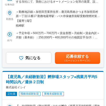
する当社にて、鶏舎におけるオートメーション化等の装置、設備
仕事内容
のソリューション営業をお任せします。具体的には下記内容とな
■入社後について
ります。
＜勤務地詳細＞加世田営業所住所：鹿児島県南さつま市加世田村
半日程度の研修を本社かWEBで受けていただきます。その後、配
原一丁目11番17 勤務地最寄駅：バス停保健所前駅受動喫煙対策：
属になり、配属先での研修やＯＪＴで業務を覚えていただきま
■業務詳細：
勤務地
屋内全面禁煙変更の範囲：無
す。先輩社員が手厚くフォローするので、未経験の方でも安心し
【最寄り駅】
・既存顧客向けへの鶏舎設備導入提案、受注
て入社いただけます。
枕崎駅
・施工部門との調整、納品
・市場、顧客開拓の計画
＜予定年収＞500万円～700万円＜賃金形態＞月給制＜賃金内訳＞
■組織構成
・営業／販売部門の管理
月額（基本給）：250,000円～400,000円その他固定手当/月：
69名（20代:9名、30代:5名、40代:9名、50代:15名、60代:20名）
給与
10,000円＜月給＞260,000円～410,000円＜昇給有無＞有＜残業手
幅広い年代の方が活躍いただけてます！女性の方も活躍中！
■業務概要：
当＞有＜給与補足＞■賞与：有（年2回／通年で4.0か月分（昨年度
昨今の鶏舎はオートメーション化が進み、自動給餌や給水はもち
実績））■時間外手当：実労働分／月平均5時間■手当（固定）：
■評価制度：当社の評価制度では、社員一人一人が目標をもち、公
ろんのこと、AIを活用した日々の自動体重測定まで完全自動、ス
調整給■その他、手当：正月手当、宿・日直手当賃金はあくまでも
正な評価・行動と成果に見合った評価を行うことを大切にしてお
応募依頼する
マホ一台あれば鶏舎を管理できる時代となりました。
気になる
目安の金額であり、選考を通じて上下する可能性があります。月
ります。
（エージェントサービス）
お客さまの手間を減らし、鶏舎に欠かせない空調機器や暖房機器
給(月額)は固定手当を含めた表記です。
そのため、コンピテンシー（プロセス評価）とMBO（数値評価）
といった、鶏にとっても人にとっても快適な環境を整えるIoT機器
による評価制度を採用しており、結果ばかりではなく過程にも目
を用いた商品や設備を顧客へ提案し、課題解決や業務効率化につ
を向けて、社員の評価を行っております。
なげていただきます。
【鹿児島／未経験歓迎】孵卵場スタッフ※残業月平均5
営業だけにとどまらない販売部門全体の管理をお任せできるよう
■働き方：
時間以内／週休２日制
な人財を募集しています。
・週休：シフトによる週2日制です。※シフトの都合により、1日
株式会社イシイ
休みの週が発生する可能性があります。
■評価制度：
・転勤：当面の間なし（年に一回希望を取り、社員の方と相談を
正社員
職種未経験歓迎
業種未経験歓迎
当社の評価制度では、社員一人一人が目標をもち、公正な評価・
しながら決めております。）
行動と成果に見合った評価を行うことを大切にしております。
そのため、コンピテンシー（プロセス評価）とMBO（数値評価）