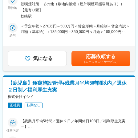
豚肉処理工場でのライン作業
動喫煙対策：その他（敷地内禁煙（屋外喫煙可能場所あり））変
す。
担当箇所の生産管理・衛生管理
勤務地
更の範囲：会社の定める事業所
・資格取得は全額会社にて支給しています。
【最寄り駅】
同部署・担当エリアのメンバーとの協同を通じて効率的な製造作
試験を受けるまでの予備校の講習代、受験費用は全額負担。
枕崎駅
業の実施
＜予定年収＞270万円～500万円＜賃金形態＞月給制＜賃金内訳＞
変更の範囲：会社の定める業務
■入社後の流れ：
月額（基本給）：185,000円～350,000円＜月給＞185,000円～
時間をかけて現担当から業務を引き継ぎますので、安心して業務
給与
350,000円＜昇給有無＞有＜残業手当＞有＜給与補足＞■賞与：年
に取り組んでいただけます。
3回（昨年実績）賃金はあくまでも目安の金額であり、選考を通じ
て上下する可能性があります。月給(月額)は固定手当を含めた表記
▼詳細：
です。
応募依頼する
・生産計画の立案
気になる
（エージェントサービス）
・生産ラインの稼働状況の監視
・品質管理の確保
・労働安全衛生の管理
・従業員の指導や教育 等
【鹿児島】種鶏施設管理※残業月平均5時間以内／週休
２日制／福利厚生充実
■当社について：
・当社は、1963年鹿児島県南さつま市に設立した歴史と実績を持
株式会社イシイ
つ、精肉加工メーカーです。グループで養豚から加工、出荷まで
正社員
転勤なし
行い県内にある有名食肉メーカーへ販売します。
・当社の食肉製造工場は、最先端と畜設備を備えた加世田食肉セ
ンターで徹底した衛生管理のもとに処理された枝肉を原料に、国
【残業月平均5時間／週休２日／年間休日108日／福利厚生充実
際規格TQCSI／HACCPシステムを導入し、消費者ニーズに合った
～】
製品づくりをすすめています。
仕事内容
1969年創業以来、肉用鶏の種鶏と孵卵の生産を中心に事業を展開