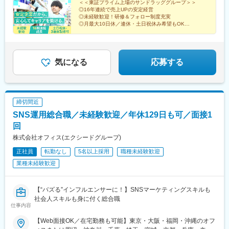
舗）◆関東エリア埼玉県（12店舗）、群馬県（4店舗）、千葉県
＜＜東証プライム上場のサンドラッググループ＞＞
駅、原町駅、甘木駅(西鉄線)、二島駅、中間駅、千鳥駅、周船寺
駅、宇品四丁目駅、五日市駅、向洋駅、玖村駅、高田駅(長崎県)、
◎16年連続で売上UPの安定経営
（9店舗）、茨城県（1店舗）◆信越・北陸エリア新潟県（18店
駅、南小倉駅、姪浜駅、池尻駅、銀水駅、若松駅、宮崎神宮駅、
大塔駅、三会駅、若葉町駅、幸駅、道ノ尾駅、石橋駅(長崎県)、
◎未経験歓迎！研修＆フォロー制度充実
舗）、山梨県（7店舗）、長野県（7店舗）★当社HPの「店舗案
南延岡駅、蓮ケ池駅、宮崎駅、油津駅、三股駅、日向庄内駅、加
◎月最大10日休／連休・土日祝休み希望もOK
喜々津駅、上相浦駅、佐々駅、西諫早駅、新大工町駅、島原港
内」から、お近くの店舗をチェックしてください！トップページ
◎月収例26万円以上／賞与昨4.6カ月分
納駅(宮崎県)、西都城駅、五十市駅、日向新富駅、緑町駅、田吉
駅、日田駅、中津駅(大分県)、別府駅(大分県)、豊後森駅、鶴崎
→「店舗案内」→「キーワード検索」または日本地図から探せま
駅、佐賀駅、神埼駅、唐津駅、久留米駅、小城駅、武雄温泉駅、
駅、西大分駅、別府大学駅、杵築駅、名本駅、玉名駅、荒尾駅(熊
＜気になる詳細をチェック▼＞
す。※勤務地の受動喫煙対策：屋内禁煙
北方駅(佐賀県)、伊万里駅、新鳥栖駅、江北駅(佐賀県)、鍋島駅、
本県)、宇土駅、天ケ瀬駅、千丁駅、植木駅、竜田口駅、三角駅、
湯田温泉駅、幡生駅、下関駅、川棚温泉駅、松江駅、岸本駅、後
気になる
応募する
御代志駅、武蔵塚駅、木葉駅、新八代駅、田崎橋駅、佐敷駅、浦
藤駅、倉吉駅、清輝橋駅、上道駅(岡山県)、児島駅、東岡山駅、水
添前田駅、奥武山公園駅、首里駅、古島駅、てだこ浦西駅、久留
島駅、井原駅(岡山県)、総社駅、大多羅駅、広木駅、志布志駅、栗
米高校前駅、西鉄小郡駅、九産大前駅、熊西駅、谷山駅(指宿枕崎
野駅、隈之城駅、宮ケ浜駅、竜ケ水駅、慈眼寺駅、伊集院駅、枕
線)、文化の森駅、知寄町駅、船橋日大前駅、三好町駅、駒川中野
崎駅、荒田八幡駅、帖佐駅、国分駅(鹿児島県)、西出水駅、川内駅
駅、琴電屋島駅、古町駅、可部駅、西観音町駅、宇品五丁目駅、
締切間近
(鹿児島県)、日当山駅、阿波富田駅、蔵本駅、二軒屋駅、佐古駅、
千歳町駅(長崎県)、諏訪神社駅、日田市役所前駅、花畑駅、葛島橋
SNS運用総合職／未経験歓迎／年休129日も可／面接1
旭駅前通駅、入明駅、知寄町三丁目駅、古河駅、新町駅(群馬県)、
東詰駅、針中野駅、屋島駅、ＪＲ松山駅前駅、広電西広島・己斐
西小泉駅、三俣駅、群馬総社駅、鶴瀬駅、籠原駅、新田駅(埼玉
回
駅、宇品三丁目駅、西浦上駅、新中川町駅
県)、東岩槻駅、桶川駅、八潮駅、的場駅、大袋駅、北朝霞駅、上
株式会社オフィス(エクシードグループ)
尾駅、北越谷駅、八街駅、八千代緑が丘駅、おゆみ野駅、旭駅(千
正社員
転勤なし
5名以上採用
職種未経験歓迎
葉県)、公津の杜駅、豊四季駅、茂原駅、志津駅、八千代台駅、六
日町駅、長岡駅、黒井駅(新潟県)、東三条駅、燕駅、青山駅、東柏
業種未経験歓迎
崎駅、東新潟駅、さつき野駅、北吉田駅、新潟大学前駅、村上駅
(新潟県)、加茂駅(新潟県)、大形駅、西新発田駅、三条駅(新潟
県)、水原駅、国母駅、竜王駅、南甲府駅、甲府駅、塩山駅、富士
【“バズる”インフルエンサーに！】SNSマーケティングスキルも
山駅、長坂駅、赤坂上駅、平田駅(長野県)、岩村田駅、篠ノ井駅、
社会人スキルも身に付く総合職
仕事内容
千曲駅、信州中野駅、柏矢町駅、福知山市民病院口駅、八尾駅、
春木駅、御陵前駅、熊取駅、松ノ浜駅、栂・美木多駅、白鷺駅、
【Web面接OK／在宅勤務も可能】東京・大阪・福岡・沖縄のオフ
摂津富田駅、矢田駅(大阪府)、今川駅(大阪府)、津守駅、加太駅(和