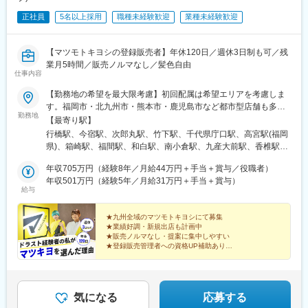
浦和駅、大宮駅(埼玉県)、熊谷駅、所沢駅、川越駅、川口駅、都島
正社員
5名以上採用
職種未経験歓迎
業種未経験歓迎
駅、野田阪神駅、桜島駅、阿波座駅、朝潮橋駅、津守駅、大阪上
本町駅、芦原橋駅、福駅、だいどう豊里駅、今里駅(地下鉄)、桃谷
駅、千林大宮駅、鴫野駅、東天下茶屋駅、沢ノ町駅、駒川中野
【マツモトキヨシの登録販売者】年休120日／週休3日制も可／残
駅、西天下茶屋駅、三国駅(大阪府)、横堤駅、住ノ江駅、喜連瓜破
業月5時間／販売ノルマなし／髪色自由
駅、大阪梅田駅(阪急線)、堺筋本町駅、堺駅、深井駅、石津川駅、
仕事内容
栂・美木多駅、新金岡駅、北野田駅、石橋阪大前駅、大阪城北詰
駅、なんば駅(地下鉄)、西大橋駅、弁天町駅、北千里駅、曽根駅
【勤務地の希望を最大限考慮】初回配属は希望エリアを考慮しま
(大阪府)、南摂津駅、大日駅、長堀橋駅、枚方公園駅、高槻駅、り
す。福岡市・北九州市・熊本市・鹿児島市など都市型店舗も多
勤務地
んくうタウン駅、八尾南駅、千里中央駅(北大阪急行)、古川橋駅、
く、公共交通機関で通いやすい店舗が多数。ライフステージに応
【最寄り駅】
伏見桃山駅、馬堀駅、淀駅、松井山手駅、常盤駅(京都府)、西京極
じた働き方や配属についても面接時にご相談いただけます。
行橋駅、今宿駅、次郎丸駅、竹下駅、千代県庁口駅、高宮駅(福岡
駅、醍醐駅(京都府)、六地蔵駅(京都市営)、洛西口駅、二条駅、五
◎U・Iターン歓迎◎マイカー通勤可能（店舗による）◎受動喫煙
県)、箱崎駅、福間駅、和白駅、南小倉駅、九産大前駅、香椎駅、
条駅(京都市営)、上鳥羽口駅、貴船口駅、桃山駅、大池駅、中埠頭
対策：敷地内禁煙※他地域についてもお気軽にお問い合わせくださ
東比恵駅、糸島高校前駅、六本松駅、吉塚駅、下曽根駅、小倉駅
駅、星の駅、岡本駅(兵庫県)、滝の茶屋駅、湊川公園駅、山陽天満
い※九州エリア内での転勤の可能性あり＜POINT＞「通勤のしやす
年収705万円（経験8年／月給44万円＋手当＋賞与／役職者）
(福岡県)、九州工大前駅、西小倉駅、黒崎駅、折尾駅、博多駅、赤
駅、旧居留地・大丸前駅、三木駅(神戸電鉄線)、本竜野駅、仁川
さ」も魅力の一つ♪マツキヨは「都市型」の店舗展開で、駅付近の
年収501万円（経験5年／月給31万円＋手当＋賞与）
間駅、南福岡駅、大橋駅(福岡県)、井尻駅、祇園駅(福岡県)、永犬
給与
駅、伊保駅、加太駅(和歌山県)、学園都市駅、春日野道駅(阪神
ビルなど公共交通機関が近くにある店舗が多数。お客さまにご利
丸駅、西新駅、西鉄福岡駅、香春口三萩野駅、南行橋駅、大野城
線)、西代駅、箕谷駅、夢前川駅、中山寺駅、大久保駅(兵庫県)、
用いただきやすい立地は、社員にとっても通勤しやすい環境であ
駅、天神駅、千早駅、呉服町駅(福岡県)、中洲川端駅、平和通駅、
学研奈良登美ケ丘駅、近江八幡駅、草津駅(滋賀県)、石山駅、近江
り、仕事を長く続けられる理由のひとつになっています。※受動喫
★九州全域のマツモトキヨシにて募集
陣原駅、薬院駅、姪浜駅、西鉄二日市駅、唐津駅、鳥栖駅、佐賀
★業績好調・新規出店も計画中
神宮前駅、南彦根駅、中松江駅、和歌山駅、紀ノ川駅、木太町
煙対策：敷地内全面禁煙
駅、鍋島駅、西唐津駅、相浦駅、高岩駅(長崎県)、佐世保駅、たび
★販売ノルマなし・提案に集中しやすい
駅、新居浜駅、井口駅(広島県)、ししぶ駅、遠賀野駅、花畑駅、宇
ら平戸口駅、棚方駅、早岐駅、崇福寺駅、左石駅、松浦駅、湯江
★登録販売管理者への資格UP補助あり
美駅、行橋駅、赤間駅、西鉄柳川駅、筑前前原駅、蒲池駅(福岡
★7連休の取得可能！産育休の取得・復職実績も多数
駅、観光通駅、南風崎駅、スタジアムシティノース駅、新地中華
県)、飯塚駅、大保駅、笹原駅、瀬高駅、春日原駅、羽犬塚駅、上
街駅、佐世保中央駅、道ノ尾駅、住吉駅(長崎県)、黒髪町駅、宮地
業界経験者に選ばれる、理由があります。
伊田駅、筑豊中間駅、大牟田駅、甘木駅(西鉄線)、中津駅(大分
駅、県立体育館前駅、荒尾駅(熊本県)、八代駅、武蔵塚駅、玉名
県)、南大分駅、佐世保駅、諫早駅、幸駅、光の森駅、八代駅、鳥
駅、西熊本駅、辛島町駅、花畑町駅、平成駅、大分駅、佐伯駅、
気になる
応募する
栖駅、武雄温泉駅、宮崎駅、西都城駅、上塩屋駅、枕崎駅、国分
高城駅、日出駅、滝尾駅、西大分駅、東中津駅、杵築駅、由布院