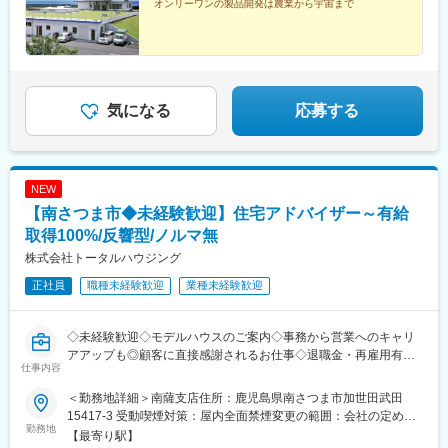
駅、旧居留地・大丸前駅、三木駅(神戸電鉄線)、本竜野駅、仁川
オンリーワンの製品開発は農業から宇宙まで
駅、伊保駅、加太駅(和歌山県)、学園都市駅、春日野道駅(阪神
線)、西代駅、箕谷駅、夢前川駅、中山寺駅、大久保駅(兵庫県)、
学研奈良登美ケ丘駅、近江八幡駅、草津駅(滋賀県)、石山駅、近江
神宮前駅、南彦根駅、中松江駅、和歌山駅、紀ノ川駅、ししぶ
駅、遠賀野駅、花畑駅、宇美駅、行橋駅、赤間駅、西鉄柳川駅、
気になる
応募する
筑前前原駅、蒲池駅(福岡県)、飯塚駅、大保駅、笹原駅、瀬高駅、
春日原駅、羽犬塚駅、上伊田駅、筑豊中間駅、大牟田駅、甘木駅
(西鉄線)、中津駅(大分県)、南大分駅、佐世保駅、諫早駅、幸駅、
光の森駅、八代駅、鳥栖駅、武雄温泉駅、宮崎駅、西都城駅、上
塩屋駅、枕崎駅、国分駅(鹿児島県)、香椎駅、今宿駅、次郎丸駅、
NEW
茶山駅(福岡県)、赤嶺駅、てだこ浦西駅、首里駅、名古屋駅、近鉄
【南さつま市◆未経験歓迎】住宅アドバイザー～有給
名古屋駅、伏見駅(愛知県)、栄駅(愛知県)、新栄町駅(愛知県)、前
取得100%/反響型/ノルマ無
後駅、名電山中駅、金山駅(愛知県)、上前津駅、三河豊田駅、南大
高駅、牛田駅(愛知県)、苅安賀駅、岐南駅、大垣駅、浜松駅、四日
株式会社トータルハウジング
市駅、津駅、南方駅(大阪府)、北参道駅、天神駅、美栄橋駅、米野
正社員
職種未経験歓迎
業種未経験歓迎
駅、仙台駅、阿佐ケ谷駅、京王八王子駅、布田駅、虎ノ門ヒルズ
駅、高輪ゲートウェイ駅、赤羽橋駅、汐留駅、溜池山王駅、浜松
町駅、西日暮里駅、代官山駅、西早稲田駅、新宿御苑前駅、西太
◇未経験歓迎◇モデルハウスのご案内◇事務から営業へのキャリ
子堂駅、桜田門駅、秋葉原駅、二重橋前駅、半蔵門駅、新日本橋
アアップも◎顧客に直接感謝されるお仕事◇退職金・再雇用有
駅、水道橋駅、日比谷駅、青井駅、牛田駅(東京都)、上野広小路
仕事内容
（65歳迄）◇有給取得率100%／残業月19ｈ程◇県外の転勤無◇
駅、蓮沼駅、平和島駅、銀座駅、馬喰横山駅、宝町駅(東京都)、新
車通勤OK
＜勤務地詳細＞南薩支店住所：鹿児島県南さつま市加世田武田
中野駅、大崎広小路駅、吉祥寺駅、池袋駅、赤羽岩淵駅、とうき
15417-3 受動喫煙対策：屋内全面禁煙変更の範囲：会社の定める
ょうスカイツリー駅、住吉駅(東京都)、祐天寺駅、国道駅、平沼橋
■職務内容：＼未経験から“家づくりのプロ”へ／
勤務地
事業所
駅、蒔田駅、新杉田駅、センター北駅、宮前平駅、高島町駅、伊
【最寄り駅】
飛び込みなし・反響営業で安心スタート。