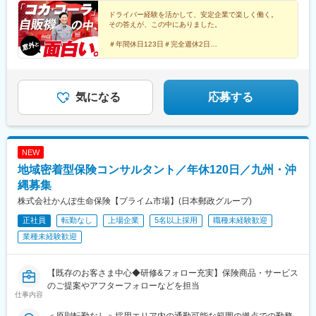
本庄駅、大野原駅、八千代緑が丘駅、新習志野駅、木更津駅、我
(福岡県)、中村日赤駅、本山駅(愛知県)、西川緑道公園駅、鷹野橋
ドライバー経験を活かして、安定企業で楽しく働く。
孫子駅、県庁前駅(千葉県)、門前仲町駅、東陽町駅、高井戸駅、池
駅、松屋町駅、京王八王子駅、布田駅、南阿佐ケ谷駅、南新宿
その答えが、この中にありました。
袋駅、東池袋駅、志村坂上駅、東大和市駅、京急新子安駅、桜ケ
駅、新大阪駅、名鉄名古屋駅、天神駅、旭橋駅、六本木一丁目
丘駅、北久里浜駅、東戸塚駅、鳥浜駅、新綱島駅、武蔵中原駅、
＃年間休日123日＃完全週休2日
駅、泉岳寺駅、御成門駅、内幸町駅、赤坂見附駅、西日暮里駅(舎
＃賞与年3回（実績4.5カ月分）
社家駅、秦野駅、平塚駅、南橋本駅、小針駅、宮内駅(新潟県)、石
人ライナー)、下落合駅、東新宿駅、虎ノ門駅、岩本町駅、京橋駅
＃早朝や夜間勤務なし
和温泉駅、友江駅、土岐市駅、高山駅、原駅(静岡県)、大場駅、南
(東京都)、京成関屋駅、御徒町駅、大森海岸駅、銀座一丁目駅、茅
＃インセンティブ月平均2万円
伊東駅、河津駅、袋井駅、上島駅、御門台駅、富士根駅、幸田
場町駅、馬喰町駅、東池袋駅、曳舟駅、西横浜駅、横浜駅、日本
駅、八幡駅(愛知県)、土橋駅(愛知県)、大門駅(愛知県)、神領駅、
気になる
応募する
大通り駅、馬車道駅、市川真間駅、鬼越駅、京成千葉駅、川越市
萩原駅(愛知県)、茶屋ケ坂駅、柏森駅、名和駅(愛知県)、近鉄長島
駅、野田駅(阪神線)、四天王寺前夕陽ケ丘駅、大国町駅、森小路
駅、内部駅、五十鈴ケ丘駅、高茶屋駅、広小路駅(三重県)、八日市
駅、昭和町駅(大阪府)、針中野駅、花園町駅、細井川駅、梅田駅
駅、甲西駅、西京極駅、十条駅(京都府・近鉄線)、岸辺駅、福島駅
(地下鉄)、天満橋駅、北浜駅(大阪府)、なんば駅(南海線)、四ツ橋
(大阪環状線)、朝潮橋駅、香里園駅、門真南駅、初芝駅、井原里
駅、花田口駅、撮影所前駅、六地蔵駅(京阪線)、桃山御陵前駅、市
NEW
駅、松ノ浜駅、北巽駅、久宝寺口駅、大物駅、立花駅、西灘駅、
民広場駅、三宮・花時計前駅、板宿駅、新井口駅、香椎宮前駅、
地域密着型保険コンサルタント／年休120日／九州・沖
手柄山平和公園駅、有馬温泉駅、加古川駅、鳴門駅、二階堂駅、
城下駅(岡山県)、広電本社前駅、天満駅
打田駅、備前西市駅、新尾道駅、江波駅、伴中央駅、福山駅、安
縄募集
芸阿賀駅、東広島駅、山口駅(山口県)、周防久保駅、岩国駅、長府
株式会社かんぽ生命保険【プライム市場】(日本郵政グループ)
駅、農学部前駅、石井駅(徳島県)、介良通駅、下曽根駅、福間駅、
正社員
転勤なし
上場企業
5名以上採用
職種未経験歓迎
遠賀野駅、天神駅、御井駅、下山門駅、筑前山家駅、東甘木駅、
西小倉駅、陣原駅、貝塚駅(福岡県)、天道駅、折尾駅、南行橋駅、
業種未経験歓迎
久保田駅(佐賀県)、山本駅(佐賀県)、大塔駅、西諫早駅、平成駅、
堀川駅、肥後高田駅、たのうら御立岬公園駅、大在駅、中津駅(大
分県)、敷戸駅、三重町駅、豊後豊岡駅、五十市駅、田吉駅、旭ケ
【既存のお客さま中心◆研修&フォロー充実】保険商品・サービス
丘駅(宮崎県)、日向住吉駅、矢岳駅、錦江駅、広木駅、坂之上駅、
のご提案やアフターフォローなどを担当
仕事内容
枕崎駅、志布志駅、上川内駅、米ノ津駅、水天宮前駅、東池袋四
丁目駅、新子安駅、長島駅、泉大津駅、大石駅、萩原駅(福岡県)、
＜原則転勤なし＞採用エリア内の通勤可能な範囲の拠点での勤務