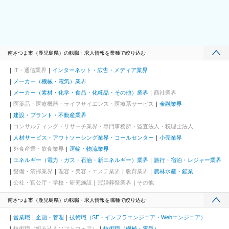
＊現場は南さつま市内全域です。（社用車使用／ＭＴ車）
＊パソコンで文字入力ができる方
エクセル等のソフトを用いますが、丁寧にレクチャーしますので
ご安心ください。
南さつま市（鹿児島県）の転職・求人情報を業種で絞り込む
■魅力：
・残業10時間程度／ほぼありません。
IT・通信業界
インターネット・広告・メディア業界
社長として社員のプライベートも充実させて欲しいという思いが
メーカー（機械・電気）業界
あり、書類作成等が終わればすぐ帰るようにして頂いておりま
メーカー（素材・化学・食品・化粧品・その他）業界
商社業界
す。
医薬品・医療機器・ライフサイエンス・医療系サービス
金融業界
・資格取得は全額会社にて支給しています。
建設・プラント・不動産業界
試験を受けるまでの予備校の講習代、受験費用は全額負担。
コンサルティング・リサーチ業界・専門事務所・監査法人・税理士法人
変更の範囲：会社の定める業務
人材サービス・アウトソーシング業界・コールセンター
小売業界
外食産業・飲食業界
運輸・物流業界
エネルギー（電力・ガス・石油・新エネルギー）業界
旅行・宿泊・レジャー業界
警備・清掃業界
理容・美容・エステ業界
教育業界
農林水産・鉱業
公社・官公庁・学校・研究施設
冠婚葬祭業界
その他
南さつま市（鹿児島県）の転職・求人情報を職種で絞り込む
営業職
企画・管理
技術職（SE・インフラエンジニア・Webエンジニア）
技術職（組み込みソフトウェア）
技術職（機械・電気）