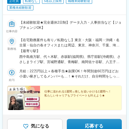
正社員
転勤なし
5名以上採用
職種未経験歓迎
業種未経験歓迎
【未経験歓迎★完全週休2日制】データ入力・人事担当など【ジョ
ブチェンジOK】
仕事内容
【在宅勤務案件も有り／転勤なし】東京・大阪・福岡・沖縄・名
古屋・仙台の各オフィスまたは周辺、東京、神奈川、千葉、埼
勤務地
玉、宮城、愛知、岐阜、静岡、三重、大阪、京都、兵庫、奈良、
【最寄り駅】
滋賀、和歌山、福岡、佐賀、長崎、熊本、大分、宮崎、鹿児島、
西中島南方駅、代々木駅、赤坂駅(福岡県)、県庁前駅(沖縄県)、さ
沖縄の各勤務先★20名以上を採用予定！★豊富な選択肢の中か
さしまライブ駅、宮城野通駅、青梅駅、南阿佐ケ谷駅、八王子
ら、あなたに最適な就業先をご案内いたします。就業先は、IT業
駅、調布駅、西国分寺駅、新小岩駅、小岩駅、豊洲駅、神谷町
界、旅行、美容、Webマーケターなど大手企業を含む様々な企
月給：22万円以上＋各種手当★副業OK！年間別途60万円ほどお
駅、高輪台駅、芝公園駅、新橋駅、赤坂駅(東京都)、大門駅(東京
業。そのため色んな業界・職種へのチャレンジができます♪★受動
小遣い稼ぎしてるメンバーも…！★それだけ、自分時間をしっか
都)、日暮里駅(舎人ライナー)、三鷹駅、恵比寿駅、広尾駅、渋谷
給与
喫煙対策：あり
り作れる環境です。ぜひ独自の研修制度も活用いただきながら、
駅、高田馬場駅、四ツ谷駅、新宿三丁目駅、三軒茶屋駅、霞ケ関
自分の為の時間を過ごしてください♪ ※経験・能力を考慮の上、
駅(東京都)、末広町駅(東京都)、東京駅、九段下駅、麹町駅、神保
当社規定により優遇いたします。※月給には一律の職務手当（3万
仕事に追われる1週間→推しを追いかける1週間へ！
町駅、神田駅(東京都)、飯田橋駅、有楽町駅、綾瀬駅、北千住駅、
私らしいキャリアもプライベートも叶えよう★
5,000円）を含みます。
上野御徒町駅、蒲田駅、大森駅(東京都)、東銀座駅、日本橋駅(東
京都)、三越前駅、小伝馬町駅、八丁堀駅(東京都)、中野坂上駅、
中野駅(東京都)、町田駅、目黒駅、立会川駅、五反田駅、井の頭公
園駅、都電雑司ケ谷駅、赤羽駅、押上駅、錦糸町駅、中目黒駅、
大崎駅、鶴見小野駅、三ツ沢下町駅、戸部駅、山手駅、井土ケ谷
駅、和田町駅、屏風浦駅、金沢文庫駅、新羽駅、戸塚駅、上永谷
気になる
応募する