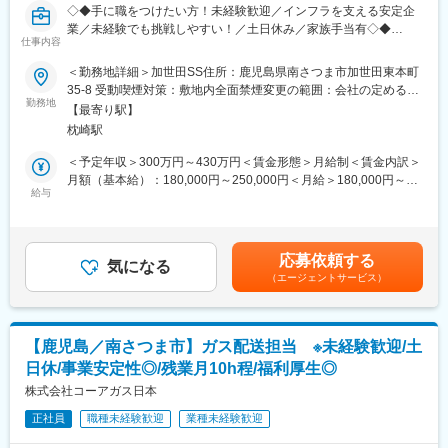
免疫力を高めるためにワクチン卵内接種機でワクチン接種を行い
◇◆手に職をつけたい方！未経験歓迎／インフラを支える安定企
ます。そして21日目に孵化したひなを農場へ出荷します。
業／未経験でも挑戦しやすい！／土日休み／家族手当有◇◆
■入社後について
仕事内容
半日程度の研修を本社かWEBで受けていただきます。その後、配
■担当業務■
＜勤務地詳細＞加世田SS住所：鹿児島県南さつま市加世田東本町
属になり、配属先での研修やＯＪＴで業務を覚えていただきま
同社のガスを利用頂いているお客様（個人宅／飲食店）に対し、
35-8 受動喫煙対策：敷地内全面禁煙変更の範囲：会社の定める事
す。先輩社員が手厚くフォローするので、未経験の方でも安心し
ガスの定期点検、器具修理・設置、アフターメンテナンス等を行
勤務地
業所
て入社いただけます。
【最寄り駅】
って頂きます
■組織構成
枕崎駅
23名（10代:1名、20代:2名、30代:5名、40代:5名、50代:6名、60
▼詳細
＜予定年収＞300万円～430万円＜賃金形態＞月給制＜賃金内訳＞
代:3名）
・ガス器具修理・器具取付（ガスコンロや給湯器の修理など）
月額（基本給）：180,000円～250,000円＜月給＞180,000円～
幅広い年代の方が活躍いただけてます！女性の方も活躍中！
・4年に1回法令点検（ガスの圧力、漏れがないか、火が付くかと
給与
250,000円＜昇給有無＞有＜残業手当＞有＜給与補足＞■昇給：年
■評価制度：当社の評価制度では、社員一人一人が目標をもち、公
いった点検）
1回（8月）■賞与：年2回（8月、12月）賃金はあくまでも目安の
正な評価・行動と成果に見合った評価を行うことを大切にしてお
・設備の定期点検
金額であり、選考を通じて上下する可能性があります。月給(月額)
ります。そのため、コンピテンシー（プロセス評価）とMBO（数
・ガス設備の設計・施工 等
は固定手当を含めた表記です。
値評価）による評価制度を採用しており、結果ばかりではなく過
応募依頼する
※業務中の移動に際し自家用車（ガソリン代別途支給）、社用車の
気になる
程にも目を向けて、社員の評価を行っております。
（エージェントサービス）
いずれかの使用があります。
■働き方：
・週休：シフトによる週2日制です。
■魅力■
※シフトの都合により、1日休みの週が発生する可能性がありま
＜前職の経歴は様々な方が活躍！＞
す。
【鹿児島／南さつま市】ガス配送担当 ※未経験歓迎/土
・メンバーの9割以上は異業種からの転職ですので、手に職を付け
・転勤：当面の間なし（年に一回希望を取り、社員の方と相談を
日休/事業安定性◎/残業月10h程/福利厚生◎
たい方には安心の環境です！
しながら決めております。）
・入社後のフォロー体制充実！
株式会社コーアガス日本
事業案内、支店見学、OJTと座学実務ともに研修は充実しており
変更の範囲：会社の定める業務
正社員
職種未経験歓迎
業種未経験歓迎
ます。
先輩社員と数か月は一緒に行動していただき学んでいただきま