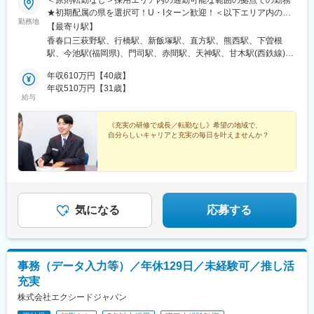
向原駅(東京都)
★初期配属の県を選択可！U・Iターン歓迎！＜以下エリア内の郵
勤務地
便局内に設置されたかんぽサービス部＞■九州エリア：福岡県、佐
【最寄り駅】
賀県、長崎県、大分県、宮崎県、鹿児島県、熊本県■沖縄エリア：
香春口三萩野駅、行橋駅、新飯塚駅、直方駅、熊西駅、下曽根
沖縄県※基本的にスクーターまたはバイク、一部エリアは車で営業
駅、今池駅(福岡県)、門司駅、赤間駅、天神駅、甘木駅(西鉄線)、
※配属先のかんぽサービス部は、応募者の希望も踏まえて決定※入
筑前前原駅、南福岡駅、和白駅、新原駅、野芥駅、西鉄柳川駅、
社から3カ月間、研修センター等での育成プログラムに参加 育児
年収610万円【40歳】
羽犬塚駅、大牟田駅、御井駅、佐賀駅、武雄温泉駅、唐津駅、伊
等の家庭事情があり、参加が難しい場合はリモートプログラムと
年収510万円【31歳】
万里駅、鳥栖駅、五島町駅、霊丘公園体育館駅、本諫早駅、大学
給与
なります■受動喫煙対策：屋内原則禁煙（事業所により喫煙スペー
病院駅、新大村駅、早岐駅、中佐世保駅、洗馬橋駅、八代駅、三
スあり）
角駅、木葉駅、玉名駅、人吉温泉駅、宮地駅、川尻駅(熊本県)、健
《充実の研修で成長／転勤なし》希望の地域で、
軍校前駅、光の森駅、大分駅、佐伯駅、中津駅(大分県)、日田駅、
自分らしいキャリアと充実の毎日を叶えませんか？
宇佐駅、別府駅(大分県)、鶴崎駅、延岡駅、西都城駅、宮崎駅、油
津駅、小林駅(宮崎県)、日向新富駅、高見橋駅、川内駅(鹿児島
県)、志布志駅、枕崎駅、宮ケ浜駅、国分駅(鹿児島県)、谷山駅(指
宿枕崎線)、出水駅、朝日通駅、壺川駅、赤嶺駅、てだこ浦西駅、
浦添前田駅、旦過駅、西鉄福岡駅、甘木駅(甘木鉄道線)、桜並木
駅、梅林駅(福岡県)、長崎駅前駅、島原船津駅、原爆資料館駅、佐
気になる
応募する
世保中央駅、新町駅(熊本県)、人吉駅、鹿児島中央駅前駅、市役所
前駅(鹿児島県)、奥武山公園駅、天神南駅、雑餉隈駅、桜町駅(長
崎県)、浦上駅前駅、佐世保駅、西辛島町駅、鹿児島中央駅、いづ
ろ通駅
事務（データ入力等）／年休129日／未経験可／推し活
充実
株式会社エクシードジャパン