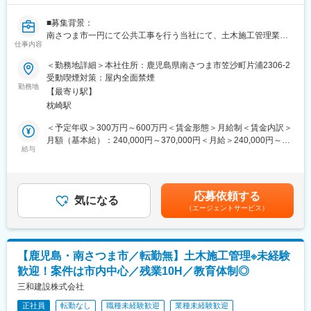
時に一言お客様へ声掛けをしながら、チラシをお配りすることが
ございます。
■募集背景：
南さつま市一円にて公共工事を行う当社にて、土木施工管理業務
■キャリアアップについて
仕事内容
をお任せします。当社には創業当社からいる社員やベテラン社員
業務の習得具合や、配送と併せてのガス器具の販売数や顧客数の
が多く非常に定着率のいい職場ですが、今後の人材の育成のため
＜勤務地詳細＞本社住所：鹿児島県南さつま市笠沙町片浦2306-2
増加、資格の取得状況を評価対象とし、キャリアアップが可能な
新たな人材を募集しています。
受動喫煙対策：屋内全面禁煙
環境です。中途入社の方であっても役職を目指すことができ、最
＜具体的な業務＞
勤務地
短で2年半で主任まで上がった方もいらっしゃいます。
【最寄り駅】
・建設現場での施工管理
枕崎駅
・施工管理に関する書類作成業務
■職場の雰囲気
＜予定年収＞300万円～600万円＜賃金形態＞月給制＜賃金内訳＞
お客様と関わることがメインになるため、当社では”人柄採用”を重
～土木施工管理業務とは～
月額（基本給）：240,000円～370,000円＜月給＞240,000円～
視しております。
土木施工管理業務は、道路や橋などの建設現場で働く仕事です。
給与
370,000円＜昇給有無＞有＜残業手当＞有＜給与補足＞※土木施工
社内では活発にコミュニケーションを取っており、働きやすい環
工事が計画通りに進むように管理し、安全に作業が行われるよう
管理の資格をお持ちの方は、27万～となります～■昇給：あり
境を実現しています。
に確認します。また、予算やスケジュールの管理も行います。労
（前年度実績3％）■賞与：あり（年2回）賃金はあくまでも目安
働者たちとコミュニケーションを取り、問題があれば解決しま
の金額であり、選考を通じて上下する可能性があります。月給(月
＜前職の経歴は様々な方が活躍！＞
応募依頼する
す。
気になる
額)は固定手当を含めた表記です。
・メンバーの9割以上は異業種からの転職ですので、この業務をや
（エージェントサービス）
ってみたいという方には安心の環境です！
＜業務特徴＞
・入社後のフォロー体制充実！
・対象エリアは主に南さつま市一円で遠方への出張は発生しませ
事業案内、支店見学、OJTと座学実務ともに研修は充実しており
ん。
ます。
【鹿児島・南さつま市／転勤無】土木施工管理※未経験
・手がける案件は土木の公共工事／道路工事、河川港湾工事など
先輩社員と数か月は一緒に行動していただき学んでいただきま
歓迎！案件は市内中心／残業10H／教育体制◎
もあります。
す。
・入社後は未経験の方でも流れから理解いただけるよう、先輩社
三和建設株式会社
独り立ちする時期は、習得レベルに応じて決めていきますので、
員について業務をレクチャーいただくところからスタートしま
ご安心ください。
正社員
転勤なし
職種未経験歓迎
業種未経験歓迎
す。徐々に簡単な補助業務からお任せしていきますので、ご安心