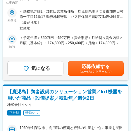
・週休：シフトによる週2日制です。※シフトの都合により、1日
仕事内容
休みの週が発生する可能性があります。
1969年創業以来、肉用鶏の種鶏と孵卵の生産を中心に事業を展開
＜勤務地詳細1＞加世田営業所住所：鹿児島県南さつま市加世田村
・転勤：当面の間なし（年に一回希望を取り、社員の方と相談を
する当社にて、以下の業務をご担当いただきます。
原一丁目11番17 勤務地最寄駅：バス停保健所前駅受動喫煙対策：
しながら決めております。）
当社はブロイラーひな導入のパイオニアとして、ブロイラーのひ
勤務地
屋内全面禁煙＜勤務地詳細2＞鹿児島孵卵場／事務所（23年10月
【最寄り駅】
な生産・飼養受託・販売も行っております。
以降 使用情報）住所：鹿児島県南さつま市大浦町1275番地 勤務
変更の範囲：会社の定める業務
枕崎駅
近年、後継者不足によりブロイラー農場の廃業が相次いでおりま
地最寄駅：バス停笠沙高校跡駅受動喫煙対策：敷地内喫煙可能場
す。当社では、そういった農場を従業員を含めて買収し、鶏舎を
所あり変更の範囲：無
＜予定年収＞350万円～450万円＜賃金形態＞月給制＜賃金内訳＞
オートメーション化することで従業員が重労働をする必要がなく
月額（基本給）：174,800円～250,400円＜月給＞174,800円～
なるように取り組んでおります。
給与
250,400円＜昇給有無＞有＜残業手当＞有＜給与補足＞■賞与：有
（年2回／通年で4.0か月分（昨年度実績））■時間外手当：実労働
■業務概要：種鶏農場スタッフ
分／月平均5時間■手当（固定）：調整給■その他、手当：正月手
ひなを生む元となる親鶏の飼養管理をお任せします。
当、宿・日直手当賃金はあくまでも目安の金額であり、選考を通
応募依頼する
・種鶏の飼育：集卵作業、選別、チップ捲き（床の管理）、鶏舎
気になる
じて上下する可能性があります。月給(月額)は固定手当を含めた表
（エージェントサービス）
の清掃 等
記です。
・飼育データの管理
・その他、農場内にて社用車を使用して運搬を行うことがありま
す。
【鹿児島】鶏舎設備のソリューション営業／IoT機器を
用いた商品・設備提案／転勤無／週休2日
※種鶏とは：
ブロイラー(肉用鶏)を生産するための鶏のことで、通常ブロイラー
株式会社イシイ
ひなの親世代を種鶏、その親世代を原種鶏といいます。
正社員
転勤なし
当社の種鶏場では、種鶏と原種鶏を育てています。種鶏場は、北
は青森県から南は鹿児島県まで全国に展開しており、異なる気候
や飼養条件の中、夏場・冬場の管理方法について情報を共有し、
1969年創業以来、肉用鶏の種鶏と孵卵の生産を中心に事業を展開
より良い種鶏管理に努めています。