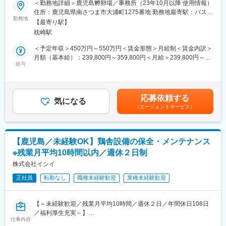
＜勤務地詳細＞鹿児島孵卵場／事務所（23年10月以降 使用情報）
変更の範囲：会社の定める業務
する当社にて、以下の業務をご担当いただきます。
住所：鹿児島県南さつま市大浦町1275番地 勤務地最寄駅：バス停
当社はブロイラーひな導入のパイオニアとして、ブロイラーのひ
勤務地
笠沙高校跡駅受動喫煙対策：敷地内喫煙可能場所あり変更の範
【最寄り駅】
な生産・飼養受託・販売も行っております。
囲：無
枕崎駅
近年、後継者不足によりブロイラー農場の廃業が相次いでおりま
す。当社では、そういった農場を従業員を含めて買収し、鶏舎を
＜予定年収＞450万円～550万円＜賃金形態＞月給制＜賃金内訳＞
オートメーション化することで従業員が重労働をする必要がなく
月額（基本給）：239,800円～359,800円＜月給＞239,800円～
なるように取り組んでおります。
給与
359,800円＜昇給有無＞有＜残業手当＞有＜給与補足＞■賞与：有
（年2回／通年で4.0か月分（昨年度実績））■時間外手当：実労働
■業務概要：
分／月平均5時間■手当（固定）：調整給■その他、手当：正月手
・種鶏農場施設の管理
当、宿・日直手当賃金はあくまでも目安の金額であり、選考を通
応募依頼する
・働くスタッフのシフト管理
気になる
じて上下する可能性があります。月給(月額)は固定手当を含めた表
（エージェントサービス）
・種鶏の飼育：集卵作業、選別、チップ捲き（床の管理）、鶏舎
記です。
の清掃 等
・飼育データの管理
【鹿児島／未経験OK】鶏舎設備の保全・メンテナンス
※種鶏とは：
※残業月平均10時間以内／週休２日制
ブロイラー(肉用鶏)を生産するための鶏のことで、通常ブロイラー
ひなの親世代を種鶏、その親世代を原種鶏といいます。
株式会社イシイ
当社の種鶏場では、種鶏と原種鶏を育てています。種鶏場は、北
正社員
転勤なし
職種未経験歓迎
業種未経験歓迎
は青森県から南は鹿児島県まで全国に展開しており、異なる気候
や飼養条件の中、夏場・冬場の管理方法について情報を共有し、
より良い種鶏管理に努めています。
【～未経験歓迎／残業月平均10時間／週休２日／年間休日108日
／福利厚生充実～】
■入社後について
仕事内容