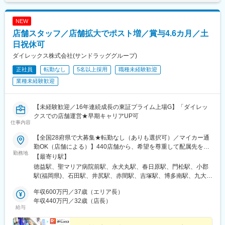
駅、玉名駅、人吉温泉駅、宮地駅、大分駅、佐伯駅、中津駅(大分
東岡山駅、浦田駅(岡山県)、井原駅(岡山県)、総社駅、大多羅駅、
県)、日田駅、宇佐駅、別府駅(大分県)、鶴崎駅、延岡駅、西都城
津山駅、西富井駅、常山駅、枕崎駅、荒田八幡駅、帖佐駅、国分
駅、宮崎駅、油津駅、小林駅(宮崎県)、日向新富駅、川内駅(鹿児
NEW
駅(鹿児島県)、西出水駅、川内駅(鹿児島県)、日当山駅、谷山駅(鹿
島県)、志布志駅、枕崎駅、宮ケ浜駅、国分駅(鹿児島県)、出水
店舗スタッフ／店舗拡大でポスト増／賞与4.6カ月／土
児島市電)、志布志駅、阿波富田駅、蔵本駅、二軒屋駅、吉成駅、
駅、壺川駅、新さっぽろ駅、松風町駅、湯の川駅、五所川原駅、
佐古駅、板野駅、中田駅(徳島県)、知寄町三丁目駅、旭駅前通駅、
日祝休可
盛駅、仙台駅(地下鉄)、西取手駅、今市駅、東宿郷駅、城東駅、西
新町駅(群馬県)、西小泉駅、三俣駅、群馬総社駅、古河駅、鶴瀬
桐生駅、高田馬場駅、入谷駅(東京都)、牛田駅(東京都)、荒川一中
ダイレックス株式会社(サンドラッググループ)
駅、籠原駅、新田駅(埼玉県)、東岩槻駅、桶川駅、八潮駅、的場
前駅、千歳船橋駅、立川北駅、青梅街道駅、布田駅、新高島駅、
正社員
転勤なし
5名以上採用
職種未経験歓迎
駅、大袋駅、北朝霞駅、上尾駅、北越谷駅、八街駅、八千代緑が
江田駅(神奈川県)、新丸子駅、緑町駅、海老名駅(相模線)、西松本
丘駅、おゆみ野駅、旭駅(千葉県)、公津の杜駅、豊四季駅、茂原
業種未経験歓迎
駅、桜町駅(長野県)、電気ビル前駅、南富山駅、片原町駅(富山
駅、志津駅、八千代台駅、国母駅、竜王駅、南甲府駅、甲府駅、
県)、福井駅(福井県)、岐阜駅、羽島市役所前駅、関駅(岐阜県)、市
塩山駅、富士山駅、長坂駅、赤坂上駅、平田駅(長野県)、岩村田
民公園前駅、新可児駅、美薗中央公園駅、瑞穂区役所駅、水野
駅、篠ノ井駅、千曲駅、信州中野駅、柏矢町駅、六日町駅、長岡
【未経験歓迎／16年連続成長の東証プライム上場G】「ダイレッ
駅、島ノ関駅、水口石橋駅、一乗寺駅、宇治駅(奈良線)、野田阪神
駅、黒井駅(新潟県)、東三条駅、燕駅、青山駅、東柏崎駅、東新潟
クスでの店舗運営★早期キャリアUP可
駅、和泉大宮駅、ＪＲ河内永和駅、みなと元町駅、さくら夙川
仕事内容
駅、さつき野駅、北吉田駅、新潟大学前駅、村上駅(新潟県)、加茂
駅、高田駅(奈良県)、香芝駅、倉敷市駅、山頂駅(千光寺山)、高知
駅(新潟県)、大形駅、西新発田駅、三条駅(新潟県)、水原駅、津守
駅前駅、後免中町駅、東新木駅、甘木駅(甘木鉄道線)、長崎駅前
【全国28府県で大募集★転勤なし（ありも選択可）／マイカー通
駅、八尾駅、春木駅、御陵前駅、熊取駅、松ノ浜駅、栂・美木多
駅、島原船津駅、原爆資料館駅、佐世保中央駅、人吉駅、奥武山
勤OK（店舗による）】440店舗から、希望を尊重して配属先を決
駅、白鷺駅、摂津富田駅、矢田駅(大阪府)、今川駅(大阪府)、福知
勤務地
公園駅、ひばりが丘駅(北海道)、千歳町駅(北海道)、函館アリーナ
定！☆必要に応じて借り上げ社宅の利用も可能！◆九州エリア福
【最寄り駅】
山市民病院口駅、耳成駅、忍海駅、加太駅(和歌山県)、東加古川
前駅、あおば通駅、峰駅、上野駅、堀切駅、荒川二丁目駅、立川
岡県（55店舗）、佐賀県（24店舗）、長崎県（29店舗）、熊本県
徳益駅、聖マリア病院前駅、永犬丸駅、春日原駅、門松駅、小郡
駅、京口駅、播磨高岡駅、播州赤穂駅、葉多駅、鳴門駅、加古川
南駅、柴崎駅、高島町駅、電鉄富山駅・エスタ前駅、南富山駅前
（34店舗）、大分県（18店舗）、宮崎県（25店舗）、鹿児島県
駅(福岡県)、石田駅、井尻駅、赤間駅、吉塚駅、博多南駅、九大学
駅、滝野駅、はりま勝原駅、北条町駅、飾磨駅、恵比須駅、鉢伏
駅、坂下町駅、福井城址大名町駅、新那加駅、瀬戸市駅、元田中
（25店舗）、沖縄県（15店舗）◆中国エリア岡山県（15店舗）、
研都市駅、原田駅(福岡県)、西鉄柳川駅、香椎花園前駅、津古駅、
山上駅、浜の宮駅、播磨町駅、山下駅(兵庫県)、高田駅(香川県)、
駅、海老江駅、ＪＲ俊徳道駅、花隈駅、尾道駅、高知橋駅、後免
広島県（24店舗）、山口県（18店舗）、島根県（7店舗）、鳥取
年収600万円／37歳（エリア長）
福大前駅、教育大前駅、飯塚駅、南久留米駅、犬塚駅、東福間
多度津駅、太田駅(香川県)、潟元駅、三津駅、今治駅、上宇和駅、
駅、鹿児駅、桜町駅(長崎県)、浦上駅前駅、佐世保駅
県（5店舗）◆四国エリア徳島県（16店舗）、香川県（17店
年収440万円／32歳（店長）
駅、筑後吉井駅、門司駅、太宰府駅、羽犬塚駅、蒲池駅(福岡県)、
新居浜駅、伊予西条駅、宮田町駅、堀江駅、福音寺駅、東尾道
給与
舗）、愛媛県（17店舗）、高知県（6店舗）◆近畿エリア兵庫県
新原駅、萩原駅(福岡県)、貝塚駅(福岡県)、東甘木駅、今池駅(福岡
駅、八次駅、東福山駅、三原駅、天応駅、福山駅、古江駅(広島
（17店舗）、京都府（1店舗）、奈良県（2店舗）、大阪府（11店
県)、下曽根駅、筑前前原駅、水巻駅、海老津駅、遠賀野駅、土井
県)、修大協創中高前駅、河戸帆待川駅、大竹駅、福島町駅、戸手