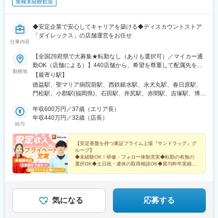
業種未経験歓迎
小田急)、矢部駅、橋本駅(神奈川県)、韮崎駅、富士山駅、大月
駅、内野西が丘駅、高田駅(新潟県)、柏崎駅、直江津駅、松本駅、
飯田駅(長野県)、上諏訪駅、駒ケ根駅、穂高駅、岡谷駅、地鉄ビル
◆安定企業で安心してキャリアを築ける◆ディスカウントストア
前駅、朝菜町駅、末広町駅(富山県)、砺波駅、北鉄金沢駅、小松
「ダイレックス」の店舗運営をお任せ
仕事内容
駅、松任駅、野町駅、福井駅、武生駅、名鉄岐阜駅、大垣駅、江
吉良駅、せきてらす前駅、高山駅、多治見駅、那加駅、可児駅、
【全国28府県で大募集★転勤なし（ありも選択可）／マイカー通
磐田駅、浜北駅、天竜川駅、高塚駅、半田駅、左京山駅、大府
勤OK（店舗による）】440店舗から、希望を尊重して配属先を決
駅、瑞穂運動場西駅、岡崎駅、西尾駅、刈谷市駅、国府宮駅、安
勤務地
定！☆必要に応じて借り上げ社宅の利用も可能！◆九州エリア福
【最寄り駅】
城駅、新瀬戸駅、宇治山田駅、松阪駅、石場駅、水口城南駅、近
岡県（55店舗）、佐賀県（24店舗）、長崎県（29店舗）、熊本県
徳益駅、聖マリア病院前駅、西鉄銀水駅、永犬丸駅、春日原駅、
江八幡駅、彦根駅、長浜駅、野洲駅、東舞鶴駅、茶山・京都芸術
（34店舗）、大分県（18店舗）、宮崎県（25店舗）、鹿児島県
門松駅、小郡駅(福岡県)、石田駅、井尻駅、赤間駅、吉塚駅、博多
大学駅、峰山駅、北大路駅、京都駅、ＪＲ小倉駅、野田駅(阪神
（25店舗）、沖縄県（15店舗）◆中国エリア岡山県（15店舗）、
南駅、九大学研都市駅、原田駅(福岡県)、西鉄柳川駅、香椎花園前
線)、吹田駅(阪急線)、岸和田駅、河内永和駅、西元町駅、加太駅
広島県（24店舗）、山口県（18店舗）、島根県（7店舗）、鳥取
年収600万円／37歳（エリア長）
駅、津古駅、福大前駅、教育大前駅、飯塚駅、南久留米駅、犬塚
(和歌山県)、田尾寺駅、鳴門駅、篠山口駅、豊岡駅(兵庫県)、西宮
県（5店舗）◆四国エリア徳島県（16店舗）、香川県（17店
年収440万円／32歳（店長）
駅、東福間駅、筑後吉井駅、門司駅、太宰府駅、羽犬塚駅、蒲池
駅、三田駅(兵庫県)、和田山駅、畦野駅、京口駅、北条町駅、志染
給与
舗）、愛媛県（17店舗）、高知県（6店舗）◆近畿エリア兵庫県
駅(福岡県)、新原駅、萩原駅(福岡県)、貝塚駅(福岡県)、東甘木
駅、千本駅、相生駅(兵庫県)、葉多駅、西脇市駅、大和高田駅、五
（17店舗）、京都府（1店舗）、奈良県（2店舗）、大阪府（11店
駅、今池駅(福岡県)、下曽根駅、筑前前原駅、水巻駅、海老津駅、
条駅(奈良県)、近鉄下田駅、学園前駅(奈良県)、紀伊田辺駅、紀伊
舗）◆関東エリア埼玉県（12店舗）、群馬県（4店舗）、千葉県
【安定基盤を持つ東証プライム上場『サンドラッグ』グ
遠賀野駅、土井駅、原町駅、甘木駅(西鉄線)、二島駅、中間駅、千
勝浦駅、倉吉駅、浜田駅、安来駅、津山駅、倉敷駅、西片上駅、
ループ】
（9店舗）、茨城県（1店舗）◆信越・北陸エリア新潟県（18店
鳥駅、周船寺駅、南小倉駅、姪浜駅、池尻駅、銀水駅、若松駅、
庭瀬駅、瀬戸駅、備前西市駅、東山・おかでんミュージアム駅、
◆未経験OK！研修・フォロー体制充実◆転勤の有無の
舗）、山梨県（7店舗）、長野県（7店舗）★当社HPの「店舗案
油津駅、三股駅、日向庄内駅、宮崎神宮駅、加納駅(宮崎県)、宮崎
選択OK◆土日祝・連休の取得相談OK◆賞与昨年実績
竹原駅、大竹駅、山麓駅(千光寺山)、三次駅、三原駅、府中駅(広
内」から、お近くの店舗をチェックしてください！トップページ
4.6カ月分◆家族手当など手厚い福利厚生
駅、西都城駅、五十市駅、日向新富駅、門川駅、田吉駅、延岡
島県)、徳山駅、阿南駅、阿波池田駅、穴吹駅、吉成駅、宇和島
→「店舗案内」→「キーワード検索」または日本地図から探せま
駅、高原駅、日南駅、南宮崎駅、木花駅、伊万里駅、江北駅(佐賀
駅、高知駅、後免西町駅、中村駅、小村神社前駅、田辺島通駅、
＜気になる詳細をチェック▼＞
す。※勤務地の受動喫煙対策：屋内禁煙
県)、肥前鹿島駅、鍋島駅、中多久駅、佐賀駅、田代駅、和多田
甘木駅(西鉄線)、奈多駅、西鉄柳川駅、羽犬塚駅、大牟田駅、唐津
駅、川東駅(佐賀県)、牛津駅、重安駅、下関駅、川棚温泉駅、新下
気になる
応募する
駅、伊万里駅、五島町駅、霊丘公園体育館駅、本諫早駅、大学病
関駅、矢原駅、萩駅、防府駅、宇部駅、松江駅、出雲市駅、益田
院駅、新大村駅、早岐駅、中佐世保駅、八代駅、三角駅、木葉
駅、敬川駅、大田市駅、馬場崎町駅、後藤駅、倉吉駅、児島駅、