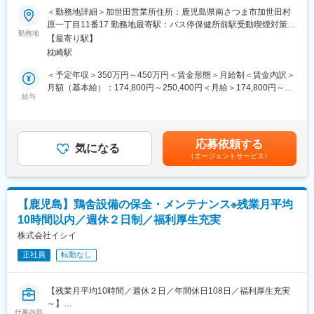
半日程度の研修を本社かWEBで受けていただきます。その後、配
1969年創業以来、肉用鶏の種鶏と孵卵の生産を中心に事業を展開
＜勤務地詳細＞加世田営業所住所：鹿児島県南さつま市加世田村
属になり、配属先での研修やＯＪＴで業務を覚えていただきま
する当社にて、設備の保守、メンテナンスをお任せします。
原一丁目11番17 勤務地最寄駅：バス停保健所前駅受動喫煙対策：
す。先輩社員が手厚くフォローするので、未経験の方でも安心し
■業務詳細：
勤務地
屋内全面禁煙変更の範囲：無
て入社いただけます。
【最寄り駅】
・鶏舎設備の定期メンテナンス、保全
枕崎駅
・部材持ち込み、修理 等
■組織構成
＜予定年収＞350万円～450万円＜賃金形態＞月給制＜賃金内訳＞
69名（20代:9名、30代:5名、40代:9名、50代:15名、60代:20名）
■入社後について
月額（基本給）：174,800円～250,400円＜月給＞174,800円～
幅広い年代の方が活躍いただけてます！女性の方も活躍中！
研修を本社かWEBで受けていただきます。その後、配属になり、
給与
250,400円＜昇給有無＞有＜残業手当＞有＜給与補足＞■賞与：有
配属先での研修やＯＪＴで業務を覚えていただきます。先輩社員
（年2回／通年で4.0か月分（昨年度実績））■時間外手当：実労働
■評価制度：当社の評価制度では、社員一人一人が目標をもち、公
が手厚くフォローするので、未経験の方でも安心して入社いただ
分／月平均5時間■手当（固定）：調整給■その他、手当：正月手
正な評価・行動と成果に見合った評価を行うことを大切にしてお
けます。
当、宿・日直手当賃金はあくまでも目安の金額であり、選考を通
ります。
応募依頼する
気になる
じて上下する可能性があります。月給(月額)は固定手当を含めた表
そのため、コンピテンシー（プロセス評価）とMBO（数値評価）
（エージェントサービス）
■組織構成
記です。
による評価制度を採用しており、結果ばかりではなく過程にも目
69名（20代:9名、30代:5名、40代:9名、50代:15名、60代:20名）
を向けて、社員の評価を行っております。
幅広い年代の方が活躍いただけてます！女性の方も活躍中！
■働き方：
【鹿児島】鶏舎設備の保全・メンテナンス※残業月平均
■評価制度：当社の評価制度では、社員一人一人が目標をもち、公
・週休：シフトによる週2日制です。※シフトの都合により、1日
10時間以内／週休２日制／福利厚生充実
正な評価・行動と成果に見合った評価を行うことを大切にしてお
休みの週が発生する可能性があります。
ります。
株式会社イシイ
・転勤：当面の間なし（年に一回希望を取り、社員の方と相談を
そのため、コンピテンシー（プロセス評価）とMBO（数値評価）
しながら決めております。）
正社員
転勤なし
による評価制度を採用しており、結果ばかりではなく過程にも目
を向けて、社員の評価を行っております。
変更の範囲：無
【残業月平均10時間／週休２日／年間休日108日／福利厚生充実
■働き方：
～】
・週休：シフトによる週2日制です。※シフトの都合により、1日
仕事内容