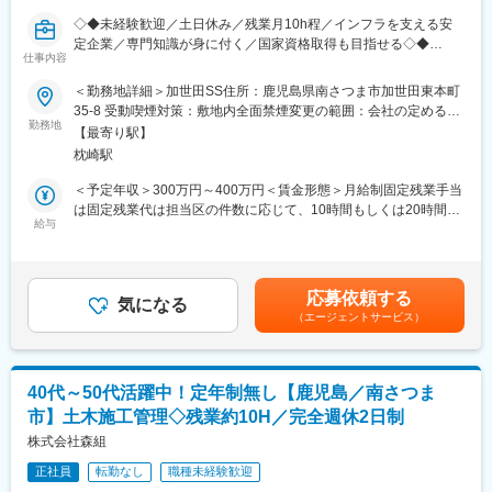
す。
◇◆未経験歓迎／土日休み／残業月10h程／インフラを支える安
独り立ちする時期は、習得レベルに応じて決めていきますので、
定企業／専門知識が身に付く／国家資格取得も目指せる◇◆
ご安心ください。
仕事内容
＜商品に強み！LPガスで南九州No1の顧客数＞
■採用背景：
＜勤務地詳細＞加世田SS住所：鹿児島県南さつま市加世田東本町
創業以来一貫して24時間365日何かあれば対応できる体制を整え
鹿児島県を支えるインフラとして、同社は必要不可欠な存在で
35-8 受動喫煙対策：敷地内全面禁煙変更の範囲：会社の定める事
ており、
す。お客様のインフラを支えるきめ細かい対応を継続するため
勤務地
業所
ガスボンベの交換等も自社の社員が運んでいることも安心につな
【最寄り駅】
に、各支店で1～2名の募集を行っています。
がり、広く支持を受けています。
枕崎駅
電気とセットで安く契約できるため、契約数も増やすことができ
■担当業務
＜予定年収＞300万円～400万円＜賃金形態＞月給制固定残業手当
ています。
同社LPガスをお使いのお客様宅を訪問、ガス配送・交換業務をメ
は固定残業代は担当区の件数に応じて、10時間もしくは20時間分
インで行って頂きます。
給与
支給＜賃金内訳＞月額（基本給）：173,000円～260,000円その他
■組織構成■
固定手当/月：13,020円～39,160円＜月給＞186,020円～299,160
各営業所で、営業担当、配送担当、技術担当がそれぞれおります
▼具体的には：
円＜昇給有無＞有＜残業手当＞有＜給与補足＞固定残業手当は固
ので、お客様へのフォロー体制が整った組織で仕事を行うことが
・プロパンガスの配送、交換業務
定残業代は担当区の件数に応じて、10時間もしくは20時間分支給
できます。
応募依頼する
・ガスメーター検針、集金業務
気になる
／10～20時間分、13,020円～39,160円を支給。超過分は別途支給
（エージェントサービス）
・定期調査
超過した時間外労働の残業時間代は追加支給■昇給：年1回（8
変更の範囲：会社の定める業務
・ガス器具販売 など
月）■賞与：年2回（8月、12月）賃金はあくまでも目安の金額で
あり、選考を通じて上下する可能性があります。月給(月額)は固定
▼補足内容：
手当を含めた表記です。
40代～50代活躍中！定年制無し【鹿児島／南さつま
・1日 約30～40件のお客様を周ります。ガス交換はそのうち20
市】土木施工管理◇残業約10H／完全週休2日制
件程です。
・ガスは一本80キロほどありますが、基本転がしながら対応。力
株式会社森組
はそこまで必要ありません。
正社員
転勤なし
職種未経験歓迎
・会社としてお客様と定期的な接点を持つ部門となります。配送