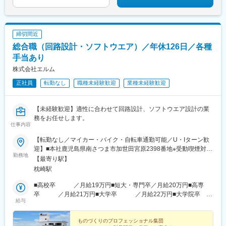
駅、鶴ケ峰駅、瀬谷駅、立場駅、青葉台駅、センター南駅、鹿島
田駅、武蔵小杉駅、武蔵溝ノ口駅、生田駅(神奈川県)、鷺沼駅、柿
生駅、相模湖駅、上溝駅、下溝駅、上大岡駅、菊名駅、新横浜
駅、日吉駅(神奈川県)、新高島駅、あざみ野駅、たまプラーザ駅、
締切間近
関内駅、桜木町駅、京急鶴見駅、長津田駅、海老名駅(相模線)、大
船駅、茅ケ崎駅、本厚木駅、小田原駅、川崎駅、向ケ丘遊園駅、
総合職（回路設計・ソフトウエア）／年休126日／各種
元住吉駅、橋本駅(神奈川県)、大和駅(神奈川県)、中央林間駅、藤
手当あり
沢駅、本八幡駅(総武線)、新浦安駅、新柏駅、木更津駅、南船橋
株式会社エルム
駅、浦安駅(千葉県)、国府台駅、京成八幡駅、谷津駅、幸谷駅、蘇
我駅、新千葉駅、京成西船駅、柏駅、実籾駅、スポーツセンター
正社員
転勤なし
職種未経験歓迎
業種未経験歓迎
駅、誉田駅、検見川浜駅、浦和駅、大宮駅(埼玉県)、熊谷駅、所沢
駅、川越駅、川口駅、八乙女駅、五橋駅、青葉通一番町駅、都島
【未経験歓迎】適性に合わせて回路設計、ソフトウエア設計の業
駅、野田阪神駅、桜島駅、阿波座駅、朝潮橋駅、津守駅、大阪上
務をお任せします。
本町駅、芦原橋駅、福駅、だいどう豊里駅、今里駅(地下鉄)、桃谷
仕事内容
駅、千林大宮駅、鴫野駅、東天下茶屋駅、沢ノ町駅、駒川中野
駅、西天下茶屋駅、三国駅(大阪府)、横堤駅、住ノ江駅、喜連瓜破
【転勤なし／マイカー・バイク・自転車通勤可能／U・Iターン歓
駅、大阪梅田駅(阪急線)、堺筋本町駅、堺駅、深井駅、石津川駅、
迎】■本社鹿児島県南さつま市加世田宮原2398番地※受動喫煙対
栂・美木多駅、新金岡駅、北野田駅、石橋阪大前駅、大阪城北詰
勤務地
策：屋内禁煙＜U・Iターン歓迎＞社員の約4割が県外からの転入や
【最寄り駅】
駅、なんば駅(地下鉄)、西大橋駅、弁天町駅、北千里駅、曽根駅
帰郷メンバーです。東京から転職してきた社員もいます！大自然
枕崎駅
(大阪府)、南摂津駅、大日駅、長堀橋駅、枚方公園駅、高槻駅、り
豊かな場所で働けることが魅力の一つです。
んくうタウン駅、八尾南駅、千里中央駅(北大阪急行)、古川橋駅、
■高校卒 ／月給19万円■短大・専門卒／月給20万円■高専
伏見桃山駅、馬堀駅、淀駅、松井山手駅、常盤駅(京都府)、西京極
卒 ／月給21万円■大学卒 ／月給22万円■大学院卒
駅、醍醐駅(京都府)、六地蔵駅(京都市営)、洛西口駅、二条駅、五
給与
／月給24万円※残業代は別途支給します。※実務経験者については
条駅(京都市営)、上鳥羽口駅、貴船口駅、桃山駅、大池駅、中埠頭
経験やスキルによって決定します。
駅、星の駅、岡本駅(兵庫県)、滝の茶屋駅、湊川公園駅、山陽天満
ものづくりのプロフェッショナル集団