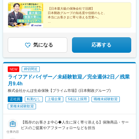
神宮前駅、南彦根駅、中松江駅、和歌山駅、紀ノ川駅、木太町
根県■四国エリア：徳島県、香川県、愛媛県、高知県■九州エリ
駅(宮城県)、くりこま高原駅、新田駅(宮城県)、泉外旭川駅、能代
駅、新居浜駅、井口駅(広島県)、ししぶ駅、遠賀野駅、花畑駅、宇
ア：福岡県、佐賀県、長崎県、大分県、宮崎県、鹿児島県、熊本
【日本最大級の保険会社で活躍】
駅、東大館駅、羽後本荘駅、湯沢駅、横手駅、大曲駅(秋田県)、山
美駅、行橋駅、赤間駅、西鉄柳川駅、筑前前原駅、蒲池駅(福岡
日本郵政グループの知名度や信頼のもと、
県■沖縄エリア：沖縄県※初期配属の都道府県を希望可！U・Iター
形駅、米沢駅、鶴岡駅、酒田駅、村山駅(山形県)、新庄駅、寒河江
県)、飯塚駅、大保駅、笹原駅、瀬高駅、春日原駅、羽犬塚駅、上
本当にお客さまに寄り添える営業へ。
ン歓迎※基本的にスクーターまたはバイク、一部エリアは車で営業
駅、長井駅、白河駅、いわき駅、七日町駅、喜多方駅、二本松
伊田駅、筑豊中間駅、大牟田駅、甘木駅(西鉄線)、中津駅(大分
※配属先のかんぽサービス部は応募者の希望も踏まえて決定※入社
■安心感とブランド力で営業がしやすい
駅、磐城石川駅、須賀川駅、原ノ町駅、福島学院前駅、郡山富田
県)、南大分駅、佐世保駅、諫早駅、幸駅、光の森駅、八代駅、鳥
■年休120日～／完全週休2日制
から3カ月間、研修センター等での育成プログラムに参加 育児等
駅、下館駅、古河駅、下妻駅、竜ケ崎駅、寺原駅、つくば駅、笠
栖駅、武雄温泉駅、宮崎駅、西都城駅、上塩屋駅、枕崎駅、国分
■有休取得率96％／平均残業月9.4h
の家庭事情があり、参加が難しい場合はリモートプログラムとな
間駅、新鉾田駅、鹿島神宮駅、磯原駅、勝田駅、新栃木駅、佐野
■昨年度賞与実績4.3カ月分
駅(鹿児島県)、香椎駅、今宿駅、次郎丸駅、茶山駅(福岡県)、赤嶺
ります
駅、西那須野駅、足利駅、新鹿沼駅、上今市駅、小山駅、真岡
気になる
応募する
駅、てだこ浦西駅、首里駅、中村公園駅、上飯田駅、浄心駅、覚
駅、宝積寺駅、小金井駅、黒磯駅、駅東公園前駅、中央前橋駅、
王山駅、高蔵寺駅、新静岡駅、柳川駅、日赤病院前駅、陸前高砂
桐生駅、太田駅(群馬県)、沼田駅、館林駅、伊勢崎駅、安中駅、群
駅、美栄橋駅、高崎駅、八王子駅、調布駅、西国分寺駅、狭山市
馬藤岡駅、加須駅、秩父駅、小川町駅(埼玉県)、鶴瀬駅、佐原駅、
駅、青梅駅、阿佐ケ谷駅、水戸駅、男川駅、大須観音駅、名電山
銚子駅、八日市場駅、東金駅、館山駅、荻窪駅、西早稲田駅、鶯
中駅、鳴海駅、苅安賀駅、大垣駅、二十軒駅、四日市駅、津駅、
締切間近
NEW
谷駅、京成関屋駅、荒川区役所前駅、渋谷駅、経堂駅、昭島駅、
前後駅、三河豊田駅、牛田駅(愛知県)、岐南駅、浜松駅、北参道
ライフアドバイザー／未経験歓迎／完全週休2日／残業
めじろ台駅、羽村駅、立川駅、京王八王子駅、東青梅駅、町田
駅、南方駅(大阪府)、米野駅、西鉄福岡駅、虎ノ門ヒルズ駅、高輪
駅、秋川駅、甲州街道駅、八王子みなみ野駅、上北台駅、新小平
月9.4h
ゲートウェイ駅、赤羽橋駅、汐留駅、溜池山王駅、浜松町駅、西
駅、武蔵小金井駅、東村山駅、府中駅(東京都)、国領駅、瀬谷駅、
日暮里駅、代官山駅、西早稲田駅、新宿御苑前駅、西太子堂駅、
株式会社かんぽ生命保険【プライム市場】(日本郵政グループ)
上大岡駅、横浜駅、市が尾駅、センター南駅、向ケ丘遊園駅、武
桜田門駅、秋葉原駅、二重橋前駅、半蔵門駅、新日本橋駅、水道
正社員
転勤なし
上場企業
5名以上採用
職種未経験歓迎
蔵小杉駅、新百合ケ丘駅、鷺沼駅、小田原駅、藤沢駅、秦野駅、
橋駅、日比谷駅、青井駅、牛田駅(東京都)、上野広小路駅、蓮沼
茅ケ崎駅、平塚駅、横須賀中央駅、相武台下駅、海老名駅(相鉄・
業種未経験歓迎
駅、平和島駅、銀座駅、馬喰横山駅、宝町駅(東京都)、新中野駅、
小田急)、矢部駅、橋本駅(神奈川県)、韮崎駅、富士山駅、大月
大崎広小路駅、吉祥寺駅、池袋駅、赤羽岩淵駅、とうきょうスカ
駅、内野西が丘駅、高田駅(新潟県)、柏崎駅、直江津駅、松本駅、
イツリー駅、住吉駅(東京都)、祐天寺駅、国道駅、平沼橋駅、蒔田
飯田駅(長野県)、上諏訪駅、駒ケ根駅、穂高駅、岡谷駅、地鉄ビル
【既存のお客さま中心◆人生に深く寄り添える】保険商品・サー
駅、新杉田駅、センター北駅、宮前平駅、高島町駅、伊勢佐木長
前駅、朝菜町駅、末広町駅(富山県)、砺波駅、北鉄金沢駅、小松
ビスのご提案やアフターフォローなどを担当
者町駅、桜木町駅、鶴見駅、京急川崎駅、登戸駅、本八幡駅(都営
仕事内容
駅、松任駅、野町駅、福井駅、武生駅、名鉄岐阜駅、大垣駅、江
線)、市川駅、千葉駅、西船橋駅、本川越駅、野江内代駅、海老江
吉良駅、せきてらす前駅、高山駅、多治見駅、那加駅、可児駅、