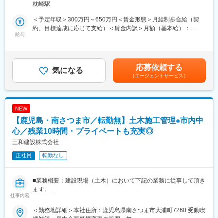
勢佐木長者町駅、馬車道駅、鶴見駅、北茅ケ崎駅、京急川崎駅、
枕崎駅
来場されたお客様に対して、理想の住まいを提案する営業職で
登戸駅、本八幡駅(都営線)、市川駅、千葉駅、西船橋駅、本川越
す。
＜予定年収＞300万円～650万円＜賃金形態＞月給制歩合給（契
駅、仙台駅(地下鉄)、広瀬通駅、野江内代駅、海老江駅、西長堀
「売る」よりも「寄り添う」スタイルで、人生最大の買い物をサ
約、目標達成に応じて支給）＜賃金内訳＞月額（基本給）：
駅、谷町九丁目駅、ＪＲ難波駅、新深江駅、千林駅、松虫駅、住
ポートします。
給与
153,700円～370,000円その他固定手当/月：5,000円固定残業手当/
吉東駅、今川駅(大阪府)、天下茶屋駅、今福鶴見駅、安立町駅、出
▼詳細：
月：52,900円～125,000円（固定残業時間41時間0分/月）超過し
戸駅、中崎町駅、谷町四丁目駅、大阪天満宮駅、本町駅、大阪難
・モデルハウス来場者のご案内
た時間外労働の残業手当は追加支給＜月給＞211,600円～500,000
波駅、大小路駅、心斎橋駅、高槻市駅、千里中央駅(大阪モノレー
・家づくりのヒアリング（家族構成・予算など）
円（一律手当を含む）＜昇給有無＞有＜残業手当＞有＜給与補足
ル)、鳴滝駅、六地蔵駅(奈良線)、二条城前駅、観月橋駅、南公園
応募依頼する
・土地や物件の提案
気になる
＞■昇給：年1回（4月）■賞与：年2回（7月・12月）■その他固定
駅、摂津本山駅、湊川駅、神戸三宮駅(阪急・神戸高速)、春日野道
（エージェントサービス）
・住宅プランのご提案
手当：車両手当（5,000円）モデル年収：年収556万円 / 営業
駅(阪急線)、新長田駅、中山観音駅、紀伊中ノ島駅、聖マリア病院
・住宅ローン・融資手続きサポート
職 経験2年年収745万円 / 営業職 経験4年賃金はあくまでも
前駅、東中間駅、佐世保中央駅、西鉄香椎駅、金山駅(福岡県)、名
・契約手続き・書類作成
目安の金額であり、選考を通じて上下する可能性があります。月
鉄名古屋駅、丸の内駅(愛知県)、栄町駅(愛知県)、久屋大通駅、高
・引き渡しまでのフォロー
給(月額)は固定手当を含めた表記です。
岳駅、東別院駅、大須観音駅、三河知立駅、新浜松駅、あすなろ
NEW
※飛び込み営業なし／反響中心
う四日市駅、新大阪駅、南新宿駅、西鉄福岡駅、旭橋駅、六本木
【鹿児島・南さつま市／転勤無】土木施工管理※市内中
※イベント・広告経由の来場対応がメイン
一丁目駅、泉岳寺駅、御成門駅、内幸町駅、赤坂見附駅、西日暮
心／残業10時間・プライベートも充実◎
里駅(舎人ライナー)、下落合駅、東新宿駅、虎ノ門駅、岩本町駅、
■組織構成：
三和建設株式会社
京橋駅(東京都)、京成関屋駅、御徒町駅、大森海岸駅、銀座一丁目
4名（営業2名／事務2名）在籍しています。
駅、茅場町駅、馬喰町駅、東池袋駅、曳舟駅、西横浜駅、横浜
正社員
転勤なし
駅、日本大通り駅、市川真間駅、鬼越駅、京成千葉駅、川越市
■魅力：
駅、あおば通駅、野田駅(阪神線)、四天王寺前夕陽ケ丘駅、大国町
〇未経験でも成果が出る仕組み…
駅、森小路駅、昭和町駅(大阪府)、針中野駅、花園町駅、細井川
■業務概要：建設現場（土木）において下記の業務に従事して頂き
来場数を重視した集客体制があり、営業未経験でも提案機会が豊
駅、梅田駅(地下鉄)、天満橋駅、北浜駅(大阪府)、なんば駅(南海
ます。
富です。
線)、四ツ橋駅、花田口駅、撮影所前駅、六地蔵駅(京阪線)、桃山
仕事内容
・現場巡視による工事品質の管理、技術者/作業員等の安全管理
OJT・研修体制も整っています。
御陵前駅、市民広場駅、三宮・花時計前駅、板宿駅、香椎宮前
・予算管理(必要経費の計算、実費の把握)
〇ノルマなし×高収入…
＜勤務地詳細＞本社住所：鹿児島県南さつま市大浦町7260 受動喫
駅、亀島駅、国際センター駅、矢場町駅、第一通り駅、近鉄四日
・工程管理(工事が効率的に進むように段取る)
個人に厳しいノルマはありません。