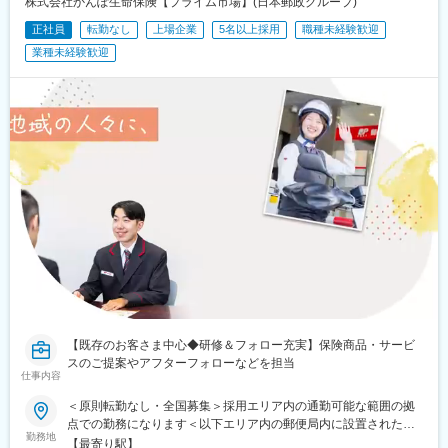
桐生駅、高田馬場駅、入谷駅(東京都)、牛田駅(東京都)、荒川一中
株式会社かんぽ生命保険【プライム市場】(日本郵政グループ)
上大岡駅、横浜駅、市が尾駅、センター南駅、向ケ丘遊園駅、武
前駅、千歳船橋駅、立川北駅、青梅街道駅、布田駅、新高島駅、
正社員
転勤なし
上場企業
5名以上採用
職種未経験歓迎
蔵小杉駅、新百合ケ丘駅、鷺沼駅、小田原駅、藤沢駅、秦野駅、
江田駅(神奈川県)、新丸子駅、緑町駅、海老名駅(相模線)、西松本
茅ケ崎駅、平塚駅、横須賀中央駅、相武台下駅、海老名駅(相鉄・
業種未経験歓迎
駅、桜町駅(長野県)、電気ビル前駅、南富山駅、片原町駅(富山
小田急)、矢部駅、橋本駅(神奈川県)、韮崎駅、富士山駅、大月
県)、福井駅(福井県)、岐阜駅、羽島市役所前駅、関駅(岐阜県)、市
駅、内野西が丘駅、高田駅(新潟県)、柏崎駅、直江津駅、松本駅、
民公園前駅、新可児駅、美薗中央公園駅、瑞穂区役所駅、水野
飯田駅(長野県)、上諏訪駅、駒ケ根駅、穂高駅、岡谷駅、地鉄ビル
駅、島ノ関駅、水口石橋駅、一乗寺駅、宇治駅(奈良線)、野田阪神
前駅、朝菜町駅、末広町駅(富山県)、砺波駅、北鉄金沢駅、小松
駅、和泉大宮駅、ＪＲ河内永和駅、みなと元町駅、さくら夙川
駅、松任駅、野町駅、福井駅、武生駅、名鉄岐阜駅、大垣駅、江
駅、高田駅(奈良県)、香芝駅、倉敷市駅、山頂駅(千光寺山)、高知
吉良駅、せきてらす前駅、高山駅、多治見駅、那加駅、可児駅、
駅前駅、後免中町駅、東新木駅、甘木駅(甘木鉄道線)、長崎駅前
磐田駅、浜北駅、天竜川駅、高塚駅、半田駅、左京山駅、大府
駅、島原船津駅、原爆資料館駅、佐世保中央駅、人吉駅、奥武山
駅、瑞穂運動場西駅、岡崎駅、西尾駅、刈谷市駅、国府宮駅、安
公園駅、ひばりが丘駅(北海道)、千歳町駅(北海道)、函館アリーナ
城駅、新瀬戸駅、宇治山田駅、松阪駅、石場駅、水口城南駅、近
前駅、あおば通駅、峰駅、上野駅、堀切駅、荒川二丁目駅、立川
江八幡駅、彦根駅、長浜駅、野洲駅、東舞鶴駅、茶山・京都芸術
南駅、柴崎駅、高島町駅、電鉄富山駅・エスタ前駅、南富山駅前
大学駅、峰山駅、北大路駅、京都駅、ＪＲ小倉駅、野田駅(阪神
駅、坂下町駅、福井城址大名町駅、新那加駅、瀬戸市駅、元田中
線)、吹田駅(阪急線)、岸和田駅、河内永和駅、西元町駅、加太駅
駅、海老江駅、ＪＲ俊徳道駅、花隈駅、尾道駅、高知橋駅、後免
(和歌山県)、田尾寺駅、鳴門駅、篠山口駅、豊岡駅(兵庫県)、西宮
駅、鹿児駅、桜町駅(長崎県)、浦上駅前駅、佐世保駅
駅、三田駅(兵庫県)、和田山駅、畦野駅、京口駅、北条町駅、志染
駅、千本駅、相生駅(兵庫県)、葉多駅、西脇市駅、大和高田駅、五
条駅(奈良県)、近鉄下田駅、学園前駅(奈良県)、紀伊田辺駅、紀伊
【既存のお客さま中心◆研修＆フォロー充実】保険商品・サービ
勝浦駅、倉吉駅、浜田駅、安来駅、津山駅、倉敷駅、西片上駅、
スのご提案やアフターフォローなどを担当
庭瀬駅、瀬戸駅、備前西市駅、東山・おかでんミュージアム駅、
仕事内容
竹原駅、大竹駅、山麓駅(千光寺山)、三次駅、三原駅、府中駅(広
＜原則転勤なし・全国募集＞採用エリア内の通勤可能な範囲の拠
島県)、徳山駅、阿南駅、阿波池田駅、穴吹駅、吉成駅、宇和島
点での勤務になります＜以下エリア内の郵便局内に設置されたか
駅、高知駅、後免西町駅、中村駅、小村神社前駅、田辺島通駅、
勤務地
んぽサービス部＞■北海道エリア：北海道■東北エリア：青森県、
【最寄り駅】
甘木駅(西鉄線)、奈多駅、西鉄柳川駅、羽犬塚駅、大牟田駅、唐津