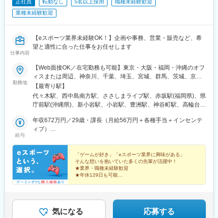
正社員
転勤なし
5名以上採用
職種未経験歓迎
業種未経験歓迎
【eスポーツ業界未経験OK！】企画や事務、営業・販売など、希
望と適性に合った仕事をお任せします
仕事内容
【Web面接OK／在宅勤務も可能】東京・大阪・福岡・沖縄のオフ
ィスまたは周辺、神奈川、千葉、埼玉、宮城、群馬、茨城、京
勤務地
都、兵庫、奈良、滋賀、和歌山、愛知、三重、岐阜、静岡、香
【最寄り駅】
川、愛媛、広島、岡山、福岡、佐賀、長崎、熊本、大分、宮崎、
代々木駅、西中島南方駅、ささしまライブ駅、赤坂駅(福岡県)、県
鹿児島、沖縄の各勤務先★全国から応募可能！★関東・関西のみ
庁前駅(沖縄県)、新小岩駅、小岩駅、豊洲駅、神谷町駅、高輪台
「引越し支援制度」あり！県外から入社される、あなたをサポー
駅、芝公園駅、新橋駅、赤坂駅(東京都)、大門駅(東京都)、日暮里
ト！お住まい問わず、ご応募いただけます◎＼＼積極採用中！／
年収672万円／29歳・課長（月給56万円＋各種手当＋インセンテ
駅(舎人ライナー)、三鷹駅、恵比寿駅、広尾駅、渋谷駅、高田馬場
／★勤務地は希望を考慮し決定します。★転勤なし！★U・Iター
ィブ）
駅、四ツ谷駅、新宿三丁目駅、三軒茶屋駅、霞ケ関駅(東京都)、末
給与
ン歓迎！★5名以上を採用予定！★受動喫煙対策：あり＜東京本社
年収492万円／26歳・主任（月給41万円＋各種手当＋インセンテ
広町駅(東京都)、東京駅、九段下駅、麹町駅、神保町駅、神田駅
＞東京都豊島区東池袋3-7-9 AS ONE東池袋ビル7階＜名古屋支
ィブ）
(東京都)、飯田橋駅、有楽町駅、綾瀬駅、北千住駅、上野御徒町
社＞愛知県名古屋市中村区池町4－60－12 グローバルゲート12F
「ゲームが好き」「eスポーツ業界に興味がある」
駅、蒲田駅、大森駅(東京都)、東銀座駅、日本橋駅(東京都)、三越
そんな想いを抱いていた多くの先輩が活躍中！
＜大阪支社＞大阪府大阪市淀川区西中島4-3-8 新大阪阪神ビル7
前駅、小伝馬町駅、八丁堀駅(東京都)、中野坂上駅、中野駅(東京
★業界・職種未経験歓迎
階＜福岡支社＞福岡県福岡市中央区大名２丁目 9-17 ARISTO大
都)、町田駅、目黒駅、立会川駅、五反田駅、井の頭公園駅、都電
★年休129日も可能
名 3F＜沖縄支社＞沖縄県那覇市久茂地2丁目3-9 8階西
★残業月5h程度
雑司ケ谷駅、赤羽駅、押上駅、錦糸町駅、中目黒駅、大崎駅、鶴
★ゲーミングPC購入補助あり
見小野駅、三ツ沢下町駅、戸部駅、山手駅、井土ケ谷駅、和田町
駅、屏風浦駅、金沢文庫駅、新羽駅、戸塚駅、上永谷駅、鶴ケ峰
駅、瀬谷駅、立場駅、青葉台駅、センター南駅、鹿島田駅、武蔵
気になる
応募する