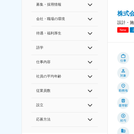
募集・採用情報
株式
会社・職場の環境
設計・施
New
待遇・福利厚生
語学
仕事
仕事内容
対象
社員の平均年齢
従業員数
勤務地
設立
最寄駅
応募方法
給与