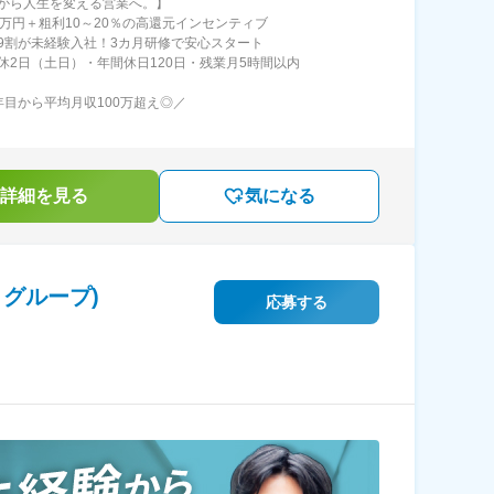
から人生を変える営業へ。】
0万円＋粗利10～20％の高還元インセンティブ
9割が未経験入社！3カ月研修で安心スタート
休2日（土日）・年間休日120日・残業月5時間以内
年目から平均月収100万超え◎／
詳細を見る
気になる
グループ)
応募する