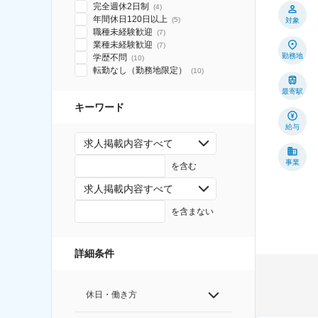
完全週休2日制
(
4
)
年間休日120日以上
(
5
)
対象
職種未経験歓迎
(
7
)
業種未経験歓迎
(
7
)
勤務地
学歴不問
(
10
)
転勤なし（勤務地限定）
(
10
)
最寄駅
キーワード
給与
求人掲載内容すべて
事業
を含む
求人掲載内容すべて
を含まない
詳細条件
休日・働き方