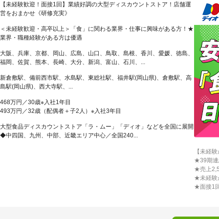
【未経験歓迎！面接1回】業績好調の大型ディスカウントストア！店舗運
営をおまかせ《研修充実》
＜未経験歓迎・高卒以上＞「食」に関わる業界・仕事に興味がある方！★
業界・職種経験がある方は優遇
大阪、兵庫、京都、岡山、広島、山口、鳥取、島根、香川、愛媛、徳島、
福岡、佐賀、熊本、長崎、大分、新潟、富山、石川、...
新倉敷駅、備前西市駅、水島駅、東総社駅、福井駅(岡山県)、倉敷駅、高
島駅(岡山県)、西大寺駅、...
468万円／30歳※入社1年目
493万円／32歳（配偶者＋子2人）※入社3年目
大型食品ディスカウントストア「ラ・ムー」「ディオ」などを全国に展開
◆中四国、九州、中部、近畿エリア中心／全国240...
【未経験
★39期
★売上2,
★未経験
★面接1