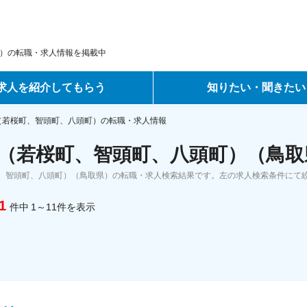
）の転職・求人情報を掲載中
求人を紹介してもらう
知りたい・聞きたい
ントサービス
転職ノウハウ
（若桜町、智頭町、八頭町）の転職・求人情報
（若桜町、智頭町、八頭町）（鳥取
サービス
データで見る転職
、智頭町、八頭町）（鳥取県）の転職・求人検索結果です。左の求人検索条件にて
ーエージェントサービス
コラム・インタビュー
1
件中
1～11
件
を表示
転職Q&A