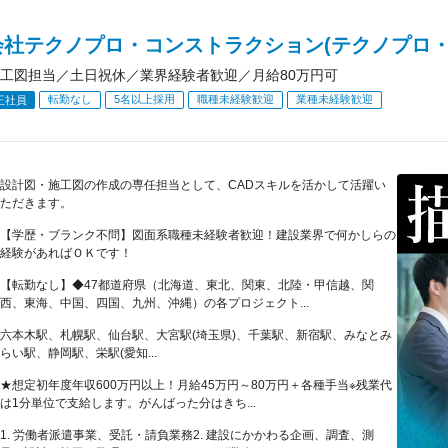
会社テクノプロ・コンストラクション(テクノプロ・
工図担当／土日祝休／業界経験者歓迎／月給80万円可
転勤なし
5名以上採用
職種未経験歓迎
業種未経験歓迎
正社員
設計図・施工図の作成の専任担当として、CADスキルを活かして活躍い
ただきます。
【学歴・ブランク不問】図面系職種未経験者歓迎！建設業界で何かしらの
経験があればＯＫです！
【転勤なし】◆47都道府県（北海道、東北、関東、北陸・甲信越、関
西、東海、中国、四国、九州、沖縄）の各プロジェクト...
六本木駅、札幌駅、仙台駅、大宮駅(埼玉県)、千葉駅、新宿駅、みなとみ
らい駅、静岡駅、栄駅(愛知...
★想定初年度年収600万円以上！月給45万円～80万円＋各種手当※残業代
は1分単位で支給します。がんばった分はきち...
1. 労働者派遣事業、受託・請負業務2. 建設にかかわる企画、調査、測