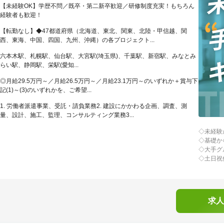
【未経験OK】学歴不問／既卒・第二新卒歓迎／研修制度充実！もちろん
経験者も歓迎！
【転勤なし】◆47都道府県（北海道、東北、関東、北陸・甲信越、関
西、東海、中国、四国、九州、沖縄）の各プロジェクト...
六本木駅、札幌駅、仙台駅、大宮駅(埼玉県)、千葉駅、新宿駅、みなとみ
らい駅、静岡駅、栄駅(愛知...
◎月給29.5万円～／月給26.5万円～／月給23.1万円～のいずれか＋賞与下
記(1)～(3)のいずれかを、ご希望...
1. 労働者派遣事業、受託・請負業務2. 建設にかかわる企画、調査、測
量、設計、施工、監理、コンサルティング業務3...
◇未経験
◇基礎か
◇大手グ
◇土日祝
求人