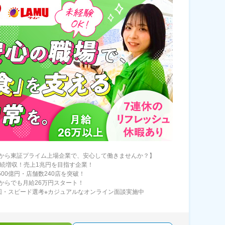
から東証プライム上場企業で、安心して働きませんか？】
連続増収！売上1兆円を目指す企業！
500億円・店舗数240店を突破！
からでも月給26万円スタート！
回・スピード選考※カジュアルなオンライン面談実施中