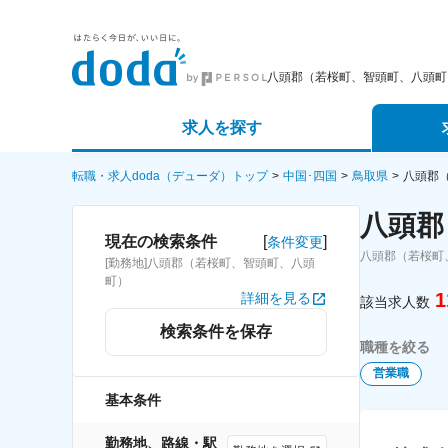
八頭郡（若桜町、智頭町、八頭町
求人を探す
詳細条件から探す
エージェ
転職・求人doda（デューダ）トップ
中国･四国
鳥取県
八頭郡
八頭郡
新着求人から探す
スカウト
[
]
現在の検索条件
条件変更
八頭郡（若桜町
[勤務地]八頭郡（若桜町、智頭町、八頭
求人特集から探す
パートナ
町）
1
詳細を見る
該当求人数
検索条件を保存
職種を絞る
営業職
基本条件
勤務地、路線・駅