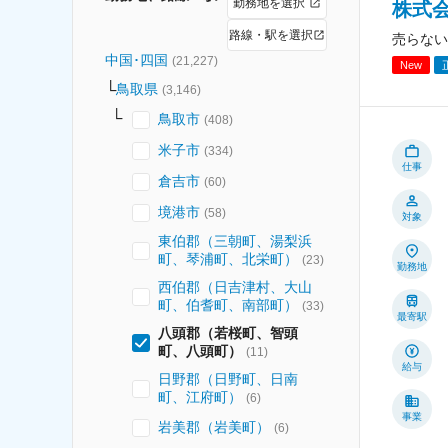
勤務地を選択
株式
路線・駅を選択
売らない
中国･四国
(
21,227
)
New
鳥取県
(
3,146
)
鳥取市
(
408
)
米子市
(
334
)
仕事
倉吉市
(
60
)
境港市
(
58
)
対象
東伯郡（三朝町、湯梨浜
町、琴浦町、北栄町）
(
23
)
勤務地
西伯郡（日吉津村、大山
町、伯耆町、南部町）
(
33
)
最寄駅
八頭郡（若桜町、智頭
町、八頭町）
(
11
)
給与
日野郡（日野町、日南
町、江府町）
(
6
)
事業
岩美郡（岩美町）
(
6
)