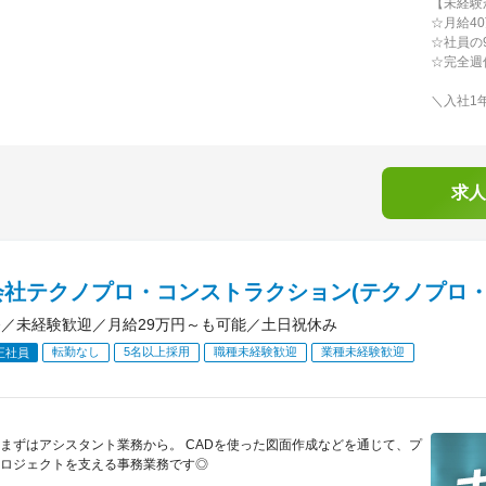
【未経験
☆月給4
☆社員の
☆完全週
＼入社1
求人
会社テクノプロ・コンストラクション(テクノプロ・
務／未経験歓迎／月給29万円～も可能／土日祝休み
転勤なし
5名以上採用
職種未経験歓迎
業種未経験歓迎
正社員
まずはアシスタント業務から。 CADを使った図面作成などを通じて、プ
ロジェクトを支える事務業務です◎