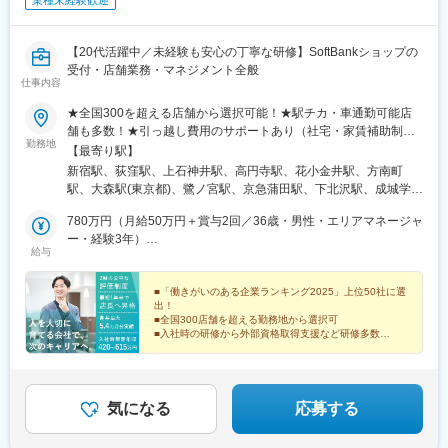
業種未経験歓迎
【20代活躍中／未経験も安心の丁寧な研修】SoftBankショップの
受付・店舗業務・マネジメント全般
仕事内容
★全国300を超える店舗から選択可能！★駅チカ・車通勤可能店
舗も多数！★引っ越し費用のサポートあり（社宅・家賃補助制度
勤務地
など）※U・Iターン支援あり！ご希望の方も、安心してご応募くだ
【最寄り駅】
さい！※受動喫煙体制：屋内全面禁煙（配属先規定に準ずる）＜特
新宿駅、荻窪駅、上石神井駅、高円寺駅、花小金井駅、方南町
に、積極採用中！＞東京、神奈川、千葉、埼玉、福井、三重、岐
駅、大森駅(東京都)、鷺ノ宮駅、京急蒲田駅、下北沢駅、成城学園
阜＜募集エリア＞【東北】宮城、福島【関東】東京、神奈川、千
前駅、千歳烏山駅、自由が丘駅、蒲田駅、赤羽駅、光が丘駅、地
葉、埼玉、栃木、群馬、茨城【北陸・甲信越】福井、新潟【東
780万円（月給50万円＋賞与2回／36歳・男性・エリアマネージャ
下鉄成増駅、高島平駅、練馬駅、亀戸駅、亀有駅、南千住駅、蓮
海】愛知、三重、岐阜【関西】大阪【中国】岡山、広島、鳥取、
ー・経験3年）
根駅、北千住駅、綾瀬駅、船堀駅、西大島駅、青砥駅、小岩駅、
給与
島根【四国】徳島、香川【九州】福岡、佐賀、熊本職務変更の範
590万円（月給45万円＋賞与2回／29歳・女性・店長・経験2年）
新小岩駅、平井駅(東京都)、高野駅(東京都)、八王子駅、昭島駅、
囲：会社の定める業務就業場所の変更の範囲：会社の定める場所
北八王子駅、河辺駅、西八王子駅、多摩センター駅、京王永山
■「働きがいのある企業ランキング2025」上位50社に選
駅、分倍河原駅、東大和市駅、南大沢駅、矢野口駅、町田駅、田
出！
無駅、狛江駅、亀田駅、新潟大学前駅、長町南駅、陸前高砂駅、
■全国300店舗を超える勤務地から選択可
気仙沼市立病院駅、長岡駅、新潟駅、塚目駅、新利府駅、福島駅
■入社時の研修から外部資格取得支援など研修多数
■東証スタンダード上場の安定基盤
(福島県)、卸町駅、南福島駅、陸前山王駅、武蔵溝ノ口駅、宮前平
■実質年間休日128日／6日以上の連休取得OK
駅、日吉駅(神奈川県)、綱島駅、センター南駅、鷺沼駅、相武台前
駅、北茅ケ崎駅、茅ケ崎駅、本厚木駅、京急鶴見駅、鶴見市場
駅、金沢文庫駅、平塚駅、入谷駅(神奈川県)、海老名駅(相鉄・小
気になる
応募する
田急)、辻堂駅、朝霞台駅、北浦和駅、志木駅、所沢駅、川口駅、
上尾駅、岩槻駅、東所沢駅、新三郷駅、春日部駅、吉川駅、せん