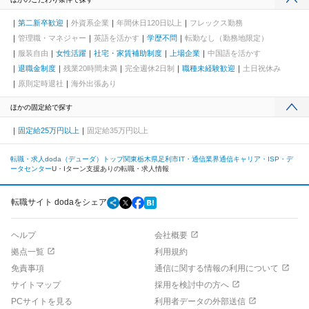
第二新卒歓迎
外資系企業
年間休日120日以上
フレックス勤務
管理職・マネジャー
英語を活かす
学歴不問
転勤なし（勤務地限定）
服装自由
女性活躍
社宅・家賃補助制度
上場企業
中国語を活かす
退職金制度
残業20時間未満
完全週休2日制
職種未経験歓迎
土日祝休み
原則定時退社
海外出張あり
ほかの固定給で探す
固定給25万円以上
固定給35万円以上
転職・求人doda（デューダ）トップ
関東
栃木県
足利市
IT・通信業界
通信キャリア・ISP・デ
ータセンター
U・Iターン支援ありの転職・求人情報
転職サイト dodaをシェア
ヘルプ
会社概要
拠点一覧
利用規約
免責事項
通信に関する情報の利用について
サイトマップ
採用を検討中の方へ
PCサイトを見る
利用者データの外部送信