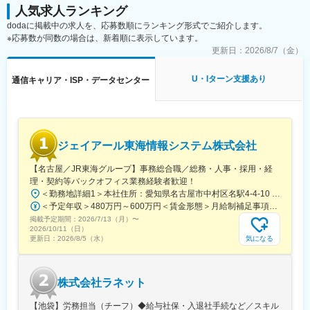
駅、海老名駅(相模線)、北朝霞駅、八木崎駅、栄町駅(千葉県)、公
げん台駅、南越谷駅、野田市駅、東大宮駅、東川口駅、新越谷
人気求人ランキング
園駅、呼続駅、西高蔵駅、東海通駅、あすなろう四日市駅、桜川
駅、東浦和駅、越谷レイクタウン駅、本庄早稲田駅、新津田沼
dodaに掲載中の求人を、応募数順にランキング形式でご紹介します。
駅(大阪府)、曽根駅(大阪府)、東淀川駅、ドーム前千代崎駅、公園
駅、八千代台駅、京成臼井駅、公津の杜駅、津田沼駅、八街駅、
※応募数が同数の場合は、新着順に表示しています。
東口駅、段原一丁目駅、橋本駅(福岡県)、西鉄久留米駅、宇品四丁
新松戸駅、京成千葉駅、京成船橋駅、船橋駅、柏駅、増尾駅、柏
更新日：
2026/8/7（金）
目駅、鮫洲駅、麹町駅、水道橋駅、大崎広小路駅、浜松町駅、世
の葉キャンパス駅、南柏駅、地区センター駅、成東駅、八日市場
田谷代田駅、新宿西口駅、豊島園駅(都営線)、扇大橋駅、京王多摩
駅、矢板駅、茂原駅、東金駅、東武和泉駅、太田駅(群馬県)、館林
U・Iターン支援あり
センター駅、高津駅(神奈川県)、国道駅、京成津田沼駅、葭川公園
通信キャリア・ISP・データセンター
駅、氏家駅、大平下駅、小山駅、鹿沼駅、韮川駅、新栃木駅、有
駅、東海神駅、井野駅(千葉県)、妙音通駅、汐見橋駅、大正駅(大
松駅、春日井駅(中央本線)、佐古木駅、扶桑駅、新瑞橋駅、多屋
阪府)、比治山橋駅、宇品五丁目駅、四ツ谷駅、九段下駅、芝公園
駅、熱田駅、柏森駅、青塚駅、春日井駅(名鉄線)、中島駅(愛知
駅
県)、男川駅、勝川駅、八事駅、味美駅(東海交通線)、米野木駅、
小牧駅、佐屋駅、宇頭駅、中川原駅、平田町駅、久居駅、蒲郡
駅、日進駅(愛知県)、岩倉駅(愛知県)、鈴鹿サーキット稲生駅、津
ジェイアール東海情報システム株式会社
島駅、小牧口駅、港区役所駅、菰野駅、近鉄四日市駅、三日市
【名古屋／JR東海グループ】事務総合職／総務・人事・採用・経
駅、大垣駅、美江寺駅、岐南駅、垂井駅、霞ケ浦駅、柳津駅(岐阜
理・契約等バックオフィス業務経験者歓迎！
県)、高茶屋駅、美濃青柳駅、北方真桑駅、荒尾駅(岐阜県)、江南
駅(愛知県)、西長堀駅、江坂駅、服部天神駅、塚本駅、東三国駅、
＜勤務地詳細1＞本社住所：愛知県名古屋市中村区名駅4-4-10 名古屋クロスコートタワー14F勤務地最寄駅：JR東海道本線／名古屋駅受動喫煙対策：屋内喫煙可能場所あり＜勤務地詳細2＞名古屋基幹システム本部住所：愛知県名古屋市東区東大曽根町46番30号 勤務地最寄駅：JR中央線／大曽根駅受動喫煙対策：敷地内喫煙可能場所あり＜勤務地詳細3＞名古屋業務システム本部住所：愛知県名古屋市東区東大曽根町46番30号 勤務地最寄駅：JR中央線／大曽根駅受動喫煙対策：敷地内喫煙可能場所あり変更の範囲：会社の定める事業所（リモートワーク含む）
庄内駅(大阪府)、高槻駅、ドーム前駅、門真市駅、千船駅、長尾駅
＜予定年収＞480万円～600万円＜賃金形態＞月給制補足事項なし＜賃金内訳＞月額（基本給）：246,600円～330,000円＜月給＞246,600円～330,000円＜昇給有無＞有＜残業手当＞有＜給与補足＞年収例（諸手当込み）530万円(27歳／入社5年目)580万円(30歳／入社8年目)■昇給：年1回■賞与：年2回（6月、12月）※過去実績5.45ケ月分賃金はあくまでも目安の金額であり、選考を通じて上下する可能性があります。月給(月額)は固定手当を含めた表記です。
(大阪府)、万博記念公園駅、十三駅、三国駅(大阪府)、まつもと町
掲載予定期間：
2026/7/13（月）
〜
2026/10/11（日）
屋駅、北鯖江駅、福大前西福井駅、敦賀駅、越前新保駅、神明駅
気になる
更新日：
2026/8/5（水）
(福井県)、商工会議所前駅、比治山下駅、東山・おかでんミュージ
アム駅、寺家駅、大元駅、三次駅、西高屋駅、広域公園前駅、次
郎丸駅、花畑駅、羽犬塚駅、竹下駅、高宮駅(福岡県)、新鳥栖駅、
吉野ケ里公園駅、牛津駅、勝瑞駅、鮎喰駅、佐古駅、丸亀駅、撫
株式会社ラネット
養駅、逆井駅、京成立石駅、古河駅、本城駅、箱崎駅、武蔵塚
【池袋】労務担当（チーフ）◆給与社保・入退社手続など／スキル
駅、野方駅、豊田市駅、常山駅、宇野駅、茨木市駅、鳥取駅、松