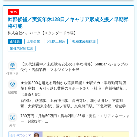
げん台駅、南越谷駅、野田市駅、東大宮駅、東川口駅、新越谷
駅、東浦和駅、越谷レイクタウン駅、本庄早稲田駅、新津田沼
NEW
駅、八千代台駅、京成臼井駅、公津の杜駅、津田沼駅、八街駅、
幹部候補／実質年休128日／キャリア形成支援／早期昇
新松戸駅、京成千葉駅、京成船橋駅、船橋駅、柏駅、増尾駅、柏
の葉キャンパス駅、南柏駅、地区センター駅、成東駅、八日市場
格可能
駅、矢板駅、茂原駅、東金駅、東武和泉駅、太田駅(群馬県)、館林
株式会社ベルパーク【スタンダード市場】
駅、氏家駅、大平下駅、小山駅、鹿沼駅、韮川駅、新栃木駅、有
正社員
上場企業
5名以上採用
職種未経験歓迎
松駅、春日井駅(中央本線)、佐古木駅、扶桑駅、新瑞橋駅、多屋
駅、熱田駅、柏森駅、青塚駅、春日井駅(名鉄線)、中島駅(愛知
業種未経験歓迎
県)、男川駅、勝川駅、八事駅、味美駅(東海交通線)、米野木駅、
小牧駅、佐屋駅、宇頭駅、中川原駅、平田町駅、久居駅、蒲郡
駅、日進駅(愛知県)、岩倉駅(愛知県)、鈴鹿サーキット稲生駅、津
【20代活躍中／未経験も安心の丁寧な研修】SoftBankショップの
島駅、小牧口駅、港区役所駅、菰野駅、近鉄四日市駅、三日市
受付・店舗業務・マネジメント全般
仕事内容
駅、大垣駅、美江寺駅、岐南駅、垂井駅、霞ケ浦駅、柳津駅(岐阜
県)、高茶屋駅、美濃青柳駅、北方真桑駅、荒尾駅(岐阜県)、江南
★全国300を超える店舗から選択可能！★駅チカ・車通勤可能店
駅(愛知県)、西長堀駅、江坂駅、服部天神駅、塚本駅、東三国駅、
舗も多数！★引っ越し費用のサポートあり（社宅・家賃補助制度
庄内駅(大阪府)、高槻駅、ドーム前駅、門真市駅、千船駅、長尾駅
勤務地
など）※U・Iターン支援あり！ご希望の方も、安心してご応募くだ
【最寄り駅】
(大阪府)、万博記念公園駅、十三駅、三国駅(大阪府)、まつもと町
さい！※受動喫煙体制：屋内全面禁煙（配属先規定に準ずる）＜特
新宿駅、荻窪駅、上石神井駅、高円寺駅、花小金井駅、方南町
屋駅、北鯖江駅、福大前西福井駅、敦賀駅、越前新保駅、神明駅
に、積極採用中！＞東京、神奈川、千葉、埼玉、福井、三重、岐
駅、大森駅(東京都)、鷺ノ宮駅、京急蒲田駅、下北沢駅、成城学園
(福井県)、商工会議所前駅、比治山下駅、東山・おかでんミュージ
阜＜募集エリア＞【東北】宮城、福島【関東】東京、神奈川、千
前駅、千歳烏山駅、自由が丘駅、蒲田駅、赤羽駅、光が丘駅、地
アム駅、寺家駅、大元駅、三次駅、西高屋駅、広域公園前駅、次
葉、埼玉、栃木、群馬、茨城【北陸・甲信越】福井、新潟【東
780万円（月給50万円＋賞与2回／36歳・男性・エリアマネージャ
下鉄成増駅、高島平駅、練馬駅、亀戸駅、亀有駅、南千住駅、蓮
郎丸駅、花畑駅、羽犬塚駅、竹下駅、高宮駅(福岡県)、新鳥栖駅、
海】愛知、三重、岐阜【関西】大阪【中国】岡山、広島、鳥取、
ー・経験3年）
根駅、北千住駅、綾瀬駅、船堀駅、西大島駅、青砥駅、小岩駅、
吉野ケ里公園駅、牛津駅、勝瑞駅、鮎喰駅、佐古駅、丸亀駅、撫
給与
島根【四国】徳島、香川【九州】福岡、佐賀、熊本職務変更の範
590万円（月給45万円＋賞与2回／29歳・女性・店長・経験2年）
新小岩駅、平井駅(東京都)、高野駅(東京都)、八王子駅、昭島駅、
養駅、逆井駅、京成立石駅、古河駅、本城駅、箱崎駅、武蔵塚
囲：会社の定める業務就業場所の変更の範囲：会社の定める場所
北八王子駅、河辺駅、西八王子駅、多摩センター駅、京王永山
駅、野方駅、豊田市駅、常山駅、宇野駅、茨木市駅、鳥取駅、松