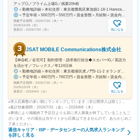
アップ◎／プライム上場G／残業20h程
江しんじ湖温泉駅、益田駅、宇品三丁目駅、讃岐塩屋駅、大井町
駅、保原駅、市ケ谷駅、飯田橋駅、大崎駅、大門駅(東京都)、渋谷
＜勤務地詳細＞本社住所：東京都豊島区東池袋1-18-1 HarezaTower15F、16F勤務地最寄駅：各線／池袋駅受動喫煙対策：屋内喫煙可能場所あり変更の範囲：会社の定める事業所（リモートワーク含む）
駅、西荻窪駅、文化の森駅、新高円寺駅、大森海岸駅、都立家政
＜予定年収＞500万円～550万円＜賃金形態＞月給制＜賃金内訳＞月額（基本給）：295,000円～344,000円その他固定手当/月：10,000円＜月給＞305,000円～354,000円＜昇給有無＞有＜残業手当＞有＜給与補足＞■給与改定：年1回（1月） 期中に昇格がある場合は、昇格に伴う昇給あり。■賞与：年2回（7月、12月／過去実績3ヶ月）賃金はあくまでも目安の金額であり、選考を通じて上下する可能性があります。月給(月額)は固定手当を含めた表記です。
駅、池ノ上駅、芦花公園駅、奥沢駅、都庁前駅、蓮沼駅、赤羽岩
掲載予定期間：
2026/7/30（木）
〜
2026/10/28（水）
淵駅、成増駅、新高島平駅、桜台駅(東京都)、亀戸水神駅、西台
気になる
更新日：
2026/7/30（木）
駅、江北駅、京王八王子駅、小田急多摩センター駅、小田急永山
駅、府中本町駅、喜多見駅、長町駅、溝の口駅、鶴見駅、座間
駅、海老名駅(相模線)、北朝霞駅、八木崎駅、栄町駅(千葉県)、公
園駅、呼続駅、西高蔵駅、東海通駅、あすなろう四日市駅、桜川
JSAT MOBILE Communications株式会社
駅(大阪府)、曽根駅(大阪府)、東淀川駅、ドーム前千代崎駅、公園
【神谷町／在宅可】契約管理・請求発行担当◆スカパー!G／英語力
東口駅、段原一丁目駅、橋本駅(福岡県)、西鉄久留米駅、宇品四丁
を活かす／フレックス／年124日休
目駅、鮫洲駅、麹町駅、水道橋駅、大崎広小路駅、浜松町駅、世
田谷代田駅、新宿西口駅、豊島園駅(都営線)、扇大橋駅、京王多摩
＜勤務地詳細＞本社住所：東京都港区虎ノ門5-11-2 オランダヒルズ森タワー19F勤務地最寄駅：日比谷線／神谷町駅受動喫煙対策：屋内全面禁煙変更の範囲：会社の定める事業所（リモートワーク含む）
センター駅、高津駅(神奈川県)、国道駅、京成津田沼駅、葭川公園
＜予定年収＞480万円～760万円＜賃金形態＞月給制＜賃金内訳＞月額（基本給）：240,000円～379,000円＜月給＞240,000円～379,000円＜昇給有無＞有＜残業手当＞有＜給与補足＞※上記想定年収は、月20時間の残業及び年間月額基本給6ヶ月分の賞与を見込んだ金額です。※前職給与考慮します。また上記金額は選考を通じて前後する可能性があります。■賞与：あり（半期ごとの実績に応じて支給）賃金はあくまでも目安の金額であり、選考を通じて上下する可能性があります。月給(月額)は固定手当を含めた表記です。
駅、東海神駅、井野駅(千葉県)、妙音通駅、汐見橋駅、大正駅(大
掲載予定期間：
2026/7/30（木）
〜
2026/10/28（水）
阪府)、比治山橋駅、宇品五丁目駅、四ツ谷駅、九段下駅、芝公園
気になる
更新日：
2026/8/4（火）
駅
※求人応募数の多い順にランキングしています（非公開求人は除く）。
※集計対象期間：2026/7/31（金）～2026/8/6（木）
※事情により掲載終了予定日よりも前に求人募集が終了していることもご
ざいます。その場合は当サイトから応募はできませんので、あらかじめご
了承ください。
通信キャリア・ISP・データセンター
の人気求人ランキング
を詳しく見る