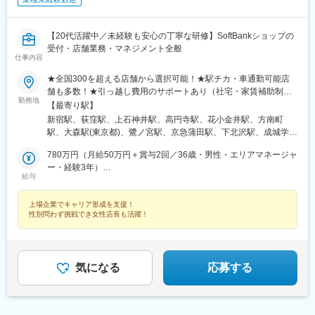
松駅、春日井駅(中央本線)、佐古木駅、扶桑駅、新瑞橋駅、多屋
駅
駅、熱田駅、柏森駅、青塚駅、春日井駅(名鉄線)、中島駅(愛知
県)、男川駅、勝川駅、八事駅、味美駅(東海交通線)、米野木駅、
【20代活躍中／未経験も安心の丁寧な研修】SoftBankショップの
小牧駅、佐屋駅、宇頭駅、中川原駅、平田町駅、久居駅、蒲郡
受付・店舗業務・マネジメント全般
駅、日進駅(愛知県)、岩倉駅(愛知県)、鈴鹿サーキット稲生駅、津
仕事内容
島駅、小牧口駅、港区役所駅、菰野駅、近鉄四日市駅、三日市
★全国300を超える店舗から選択可能！★駅チカ・車通勤可能店
駅、大垣駅、美江寺駅、岐南駅、垂井駅、霞ケ浦駅、柳津駅(岐阜
舗も多数！★引っ越し費用のサポートあり（社宅・家賃補助制度
県)、高茶屋駅、美濃青柳駅、北方真桑駅、荒尾駅(岐阜県)、江南
勤務地
など）※U・Iターン支援あり！ご希望の方も、安心してご応募くだ
駅(愛知県)、西長堀駅、江坂駅、服部天神駅、塚本駅、東三国駅、
【最寄り駅】
さい！※受動喫煙体制：屋内全面禁煙（配属先規定に準ずる）＜特
庄内駅(大阪府)、高槻駅、ドーム前駅、門真市駅、千船駅、長尾駅
新宿駅、荻窪駅、上石神井駅、高円寺駅、花小金井駅、方南町
に、積極採用中！＞東京、神奈川、千葉、埼玉、福井、三重、岐
(大阪府)、万博記念公園駅、十三駅、三国駅(大阪府)、まつもと町
駅、大森駅(東京都)、鷺ノ宮駅、京急蒲田駅、下北沢駅、成城学園
阜＜募集エリア＞【東北】宮城、福島【関東】東京、神奈川、千
屋駅、北鯖江駅、福大前西福井駅、敦賀駅、越前新保駅、神明駅
前駅、千歳烏山駅、自由が丘駅、蒲田駅、赤羽駅、光が丘駅、地
葉、埼玉、栃木、群馬、茨城【北陸・甲信越】福井、新潟【東
780万円（月給50万円＋賞与2回／36歳・男性・エリアマネージャ
(福井県)、商工会議所前駅、比治山下駅、東山・おかでんミュージ
下鉄成増駅、高島平駅、練馬駅、亀戸駅、亀有駅、南千住駅、蓮
海】愛知、三重、岐阜【関西】大阪【中国】岡山、広島、鳥取、
ー・経験3年）
アム駅、寺家駅、大元駅、三次駅、西高屋駅、広域公園前駅、次
根駅、北千住駅、綾瀬駅、船堀駅、西大島駅、青砥駅、小岩駅、
給与
島根【四国】徳島、香川【九州】福岡、佐賀、熊本職務変更の範
590万円（月給45万円＋賞与2回／29歳・女性・店長・経験2年）
郎丸駅、花畑駅、羽犬塚駅、竹下駅、高宮駅(福岡県)、新鳥栖駅、
新小岩駅、平井駅(東京都)、高野駅(東京都)、八王子駅、昭島駅、
囲：会社の定める業務就業場所の変更の範囲：会社の定める場所
吉野ケ里公園駅、牛津駅、勝瑞駅、鮎喰駅、佐古駅、丸亀駅、撫
北八王子駅、河辺駅、西八王子駅、多摩センター駅、京王永山
上場企業でキャリア形成を支援！
養駅、逆井駅、京成立石駅、古河駅、本城駅、箱崎駅、武蔵塚
駅、分倍河原駅、東大和市駅、南大沢駅、矢野口駅、町田駅、田
性別問わず挑戦でき女性店長も活躍！
駅、野方駅、豊田市駅、常山駅、宇野駅、茨木市駅、鳥取駅、松
無駅、狛江駅、亀田駅、新潟大学前駅、長町南駅、陸前高砂駅、
江しんじ湖温泉駅、益田駅、宇品三丁目駅、讃岐塩屋駅、大井町
気仙沼市立病院駅、長岡駅、新潟駅、塚目駅、新利府駅、福島駅
駅、保原駅、市ケ谷駅、飯田橋駅、大崎駅、大門駅(東京都)、渋谷
(福島県)、卸町駅、南福島駅、陸前山王駅、武蔵溝ノ口駅、宮前平
駅、西荻窪駅、文化の森駅、新高円寺駅、大森海岸駅、都立家政
駅、日吉駅(神奈川県)、綱島駅、センター南駅、鷺沼駅、相武台前
気になる
応募する
駅、池ノ上駅、芦花公園駅、奥沢駅、都庁前駅、蓮沼駅、赤羽岩
駅、北茅ケ崎駅、茅ケ崎駅、本厚木駅、京急鶴見駅、鶴見市場
淵駅、成増駅、新高島平駅、桜台駅(東京都)、亀戸水神駅、西台
駅、金沢文庫駅、平塚駅、入谷駅(神奈川県)、海老名駅(相鉄・小
駅、江北駅、京王八王子駅、小田急多摩センター駅、小田急永山
田急)、辻堂駅、朝霞台駅、北浦和駅、志木駅、所沢駅、川口駅、
駅、府中本町駅、喜多見駅、長町駅、溝の口駅、鶴見駅、座間
上尾駅、岩槻駅、東所沢駅、新三郷駅、春日部駅、吉川駅、せん