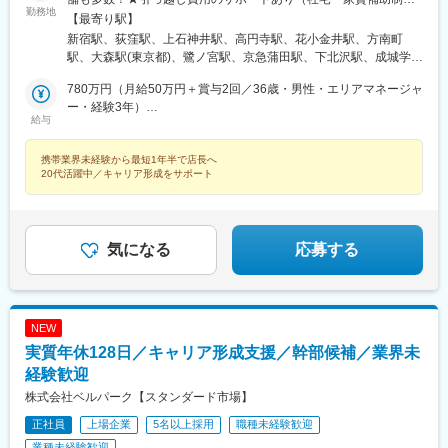
庄内駅(大阪府)、高槻駅、ドーム前駅、門真市駅、千船駅、長尾駅
勤務地
など）※U・Iターン支援あり！ご希望の方も、安心してご応募くだ
【最寄り駅】
(大阪府)、万博記念公園駅、十三駅、三国駅(大阪府)、まつもと町
さい！※受動喫煙体制：屋内全面禁煙（配属先規定に準ずる）＜特
新宿駅、荻窪駅、上石神井駅、高円寺駅、花小金井駅、方南町
屋駅、北鯖江駅、福大前西福井駅、敦賀駅、越前新保駅、神明駅
に、積極採用中！＞東京、神奈川、千葉、埼玉、福井、三重、岐
駅、大森駅(東京都)、鷺ノ宮駅、京急蒲田駅、下北沢駅、成城学園
(福井県)、商工会議所前駅、比治山下駅、東山・おかでんミュージ
阜＜募集エリア＞【東北】宮城、福島【関東】東京、神奈川、千
前駅、千歳烏山駅、自由が丘駅、蒲田駅、赤羽駅、光が丘駅、地
アム駅、寺家駅、大元駅、三次駅、西高屋駅、広域公園前駅、次
葉、埼玉、栃木、群馬、茨城【北陸・甲信越】福井、新潟【東
780万円（月給50万円＋賞与2回／36歳・男性・エリアマネージャ
下鉄成増駅、高島平駅、練馬駅、亀戸駅、亀有駅、南千住駅、蓮
郎丸駅、花畑駅、羽犬塚駅、竹下駅、高宮駅(福岡県)、新鳥栖駅、
海】愛知、三重、岐阜【関西】大阪【中国】岡山、広島、鳥取、
ー・経験3年）
根駅、北千住駅、綾瀬駅、船堀駅、西大島駅、青砥駅、小岩駅、
吉野ケ里公園駅、牛津駅、勝瑞駅、鮎喰駅、佐古駅、丸亀駅、撫
給与
島根【四国】徳島、香川【九州】福岡、佐賀、熊本職務変更の範
590万円（月給45万円＋賞与2回／29歳・女性・店長・経験2年）
新小岩駅、平井駅(東京都)、高野駅(東京都)、八王子駅、昭島駅、
養駅、逆井駅、京成立石駅、古河駅、本城駅、箱崎駅、武蔵塚
囲：会社の定める業務就業場所の変更の範囲：会社の定める場所
北八王子駅、河辺駅、西八王子駅、多摩センター駅、京王永山
駅、野方駅、豊田市駅、常山駅、宇野駅、茨木市駅、鳥取駅、松
携帯業界未経験から最短1年半で店長へ
駅、分倍河原駅、東大和市駅、南大沢駅、矢野口駅、町田駅、田
江しんじ湖温泉駅、益田駅、宇品三丁目駅、讃岐塩屋駅、大井町
20代活躍中／キャリア形成をサポート
無駅、狛江駅、亀田駅、新潟大学前駅、長町南駅、陸前高砂駅、
駅、保原駅、市ケ谷駅、飯田橋駅、大崎駅、大門駅(東京都)、渋谷
気仙沼市立病院駅、長岡駅、新潟駅、塚目駅、新利府駅、福島駅
駅、西荻窪駅、文化の森駅、新高円寺駅、大森海岸駅、都立家政
(福島県)、卸町駅、南福島駅、陸前山王駅、武蔵溝ノ口駅、宮前平
駅、池ノ上駅、芦花公園駅、奥沢駅、都庁前駅、蓮沼駅、赤羽岩
駅、日吉駅(神奈川県)、綱島駅、センター南駅、鷺沼駅、相武台前
淵駅、成増駅、新高島平駅、桜台駅(東京都)、亀戸水神駅、西台
気になる
応募する
駅、北茅ケ崎駅、茅ケ崎駅、本厚木駅、京急鶴見駅、鶴見市場
駅、江北駅、京王八王子駅、小田急多摩センター駅、小田急永山
駅、金沢文庫駅、平塚駅、入谷駅(神奈川県)、海老名駅(相鉄・小
駅、府中本町駅、喜多見駅、長町駅、溝の口駅、鶴見駅、座間
田急)、辻堂駅、朝霞台駅、北浦和駅、志木駅、所沢駅、川口駅、
駅、海老名駅(相模線)、北朝霞駅、八木崎駅、栄町駅(千葉県)、公
上尾駅、岩槻駅、東所沢駅、新三郷駅、春日部駅、吉川駅、せん
園駅、呼続駅、西高蔵駅、東海通駅、あすなろう四日市駅、桜川
げん台駅、南越谷駅、野田市駅、東大宮駅、東川口駅、新越谷
NEW
駅(大阪府)、曽根駅(大阪府)、東淀川駅、ドーム前千代崎駅、公園
駅、東浦和駅、越谷レイクタウン駅、本庄早稲田駅、新津田沼
実質年休128日／キャリア形成支援／幹部候補／業界未
東口駅、段原一丁目駅、橋本駅(福岡県)、西鉄久留米駅、宇品四丁
駅、八千代台駅、京成臼井駅、公津の杜駅、津田沼駅、八街駅、
目駅、鮫洲駅、麹町駅、水道橋駅、大崎広小路駅、浜松町駅、世
経験歓迎
新松戸駅、京成千葉駅、京成船橋駅、船橋駅、柏駅、増尾駅、柏
田谷代田駅、新宿西口駅、豊島園駅(都営線)、扇大橋駅、京王多摩
株式会社ベルパーク【スタンダード市場】
の葉キャンパス駅、南柏駅、地区センター駅、成東駅、八日市場
センター駅、高津駅(神奈川県)、国道駅、京成津田沼駅、葭川公園
駅、矢板駅、茂原駅、東金駅、東武和泉駅、太田駅(群馬県)、館林
駅、東海神駅、井野駅(千葉県)、妙音通駅、汐見橋駅、大正駅(大
正社員
上場企業
5名以上採用
職種未経験歓迎
駅、氏家駅、大平下駅、小山駅、鹿沼駅、韮川駅、新栃木駅、有
阪府)、比治山橋駅、宇品五丁目駅、四ツ谷駅、九段下駅、芝公園
業種未経験歓迎