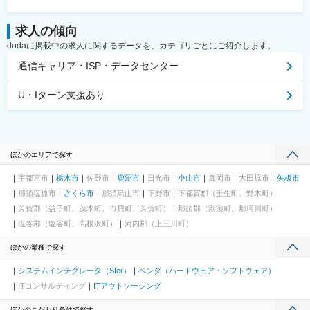
求人の傾向
dodaに掲載中の求人に関するデータを、カテゴリごとにご紹介します。
通信キャリア・ISP・データセンター
U・Iターン支援あり
ほかのエリアで探す
宇都宮市
栃木市
佐野市
鹿沼市
日光市
小山市
真岡市
大田原市
矢板市
那須塩原市
さくら市
那須烏山市
下野市
下都賀郡（壬生町、野木町）
芳賀郡（益子町、茂木町、市貝町、芳賀町）
那須郡（那須町、那珂川町）
塩谷郡（塩谷町、高根沢町）
河内郡（上三川町）
ほかの業種で探す
システムインテグレータ（SIer）
ベンダ（ハードウェア・ソフトウェア）
ITコンサルティング
ITアウトソーシング
ほかのこだわり条件で探す