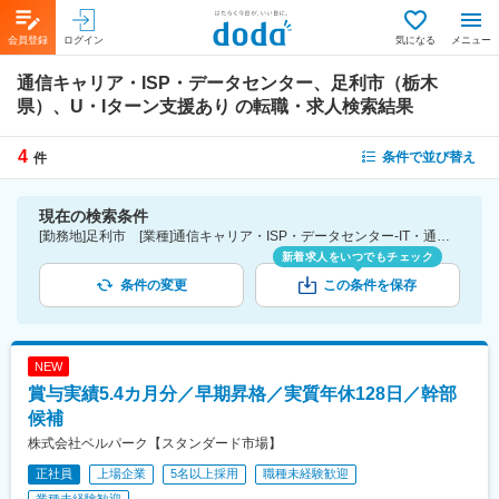
会員登録
ログイン
気になる
メニュー
通信キャリア・ISP・データセンター、足利市（栃木
県）、U・Iターン支援あり
の転職・求人検索結果
4
条件で並び替え
件
現在の検索条件
[勤務地]足利市 [業種]通信キャリア・ISP・データセンター-IT・通信業界 [詳細条件](待遇・福利厚生)U・Iターン支援あり
新着求人をいつでもチェック
条件の変更
この条件を保存
NEW
賞与実績5.4カ月分／早期昇格／実質年休128日／幹部
候補
株式会社ベルパーク【スタンダード市場】
正社員
上場企業
5名以上採用
職種未経験歓迎