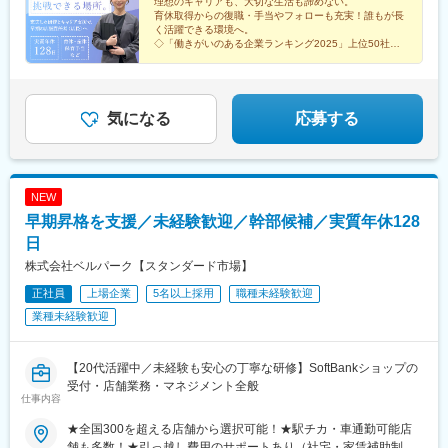
理想のキャリアも、大切な生活も諦めない。
駅、分倍河原駅、東大和市駅、南大沢駅、矢野口駅、町田駅、田
江しんじ湖温泉駅、益田駅、宇品三丁目駅、讃岐塩屋駅、大井町
育休取得からの復職・手当やフォローも充実！誰もが長
無駅、狛江駅、亀田駅、新潟大学前駅、長町南駅、陸前高砂駅、
駅、保原駅、市ケ谷駅、飯田橋駅、大崎駅、大門駅(東京都)、渋谷
く活躍できる環境へ。
気仙沼市立病院駅、長岡駅、新潟駅、塚目駅、新利府駅、福島駅
◇「働きがいのある企業ランキング2025」上位50社に
駅、西荻窪駅、文化の森駅、新高円寺駅、大森海岸駅、都立家政
選出
(福島県)、卸町駅、南福島駅、陸前山王駅、武蔵溝ノ口駅、宮前平
駅、池ノ上駅、芦花公園駅、奥沢駅、都庁前駅、蓮沼駅、赤羽岩
◇30歳時点で男女の年収差額が少ない企業No.1
駅、日吉駅(神奈川県)、綱島駅、センター南駅、鷺沼駅、相武台前
淵駅、成増駅、新高島平駅、桜台駅(東京都)、亀戸水神駅、西台
◇6日以上の連休取得OK
駅、北茅ケ崎駅、茅ケ崎駅、本厚木駅、京急鶴見駅、鶴見市場
駅、江北駅、京王八王子駅、小田急多摩センター駅、小田急永山
駅、金沢文庫駅、平塚駅、入谷駅(神奈川県)、海老名駅(相鉄・小
気になる
応募する
駅、府中本町駅、喜多見駅、長町駅、溝の口駅、鶴見駅、座間
田急)、辻堂駅、朝霞台駅、北浦和駅、志木駅、所沢駅、川口駅、
駅、海老名駅(相模線)、北朝霞駅、八木崎駅、栄町駅(千葉県)、公
上尾駅、岩槻駅、東所沢駅、新三郷駅、春日部駅、吉川駅、せん
園駅、呼続駅、西高蔵駅、東海通駅、あすなろう四日市駅、桜川
げん台駅、南越谷駅、野田市駅、東大宮駅、東川口駅、新越谷
駅(大阪府)、曽根駅(大阪府)、東淀川駅、ドーム前千代崎駅、公園
駅、東浦和駅、越谷レイクタウン駅、本庄早稲田駅、新津田沼
東口駅、段原一丁目駅、橋本駅(福岡県)、西鉄久留米駅、宇品四丁
NEW
駅、八千代台駅、京成臼井駅、公津の杜駅、津田沼駅、八街駅、
目駅、鮫洲駅、麹町駅、水道橋駅、大崎広小路駅、浜松町駅、世
早期昇格を支援／未経験歓迎／幹部候補／実質年休128
新松戸駅、京成千葉駅、京成船橋駅、船橋駅、柏駅、増尾駅、柏
田谷代田駅、新宿西口駅、豊島園駅(都営線)、扇大橋駅、京王多摩
の葉キャンパス駅、南柏駅、地区センター駅、成東駅、八日市場
日
センター駅、高津駅(神奈川県)、国道駅、京成津田沼駅、葭川公園
駅、矢板駅、茂原駅、東金駅、東武和泉駅、太田駅(群馬県)、館林
駅、東海神駅、井野駅(千葉県)、妙音通駅、汐見橋駅、大正駅(大
株式会社ベルパーク【スタンダード市場】
駅、氏家駅、大平下駅、小山駅、鹿沼駅、韮川駅、新栃木駅、有
阪府)、比治山橋駅、宇品五丁目駅、四ツ谷駅、九段下駅、芝公園
正社員
上場企業
5名以上採用
職種未経験歓迎
松駅、春日井駅(中央本線)、佐古木駅、扶桑駅、新瑞橋駅、多屋
駅
駅、熱田駅、柏森駅、青塚駅、春日井駅(名鉄線)、中島駅(愛知
業種未経験歓迎
県)、男川駅、勝川駅、八事駅、味美駅(東海交通線)、米野木駅、
小牧駅、佐屋駅、宇頭駅、中川原駅、平田町駅、久居駅、蒲郡
駅、日進駅(愛知県)、岩倉駅(愛知県)、鈴鹿サーキット稲生駅、津
【20代活躍中／未経験も安心の丁寧な研修】SoftBankショップの
島駅、小牧口駅、港区役所駅、菰野駅、近鉄四日市駅、三日市
受付・店舗業務・マネジメント全般
仕事内容
駅、大垣駅、美江寺駅、岐南駅、垂井駅、霞ケ浦駅、柳津駅(岐阜
県)、高茶屋駅、美濃青柳駅、北方真桑駅、荒尾駅(岐阜県)、江南
★全国300を超える店舗から選択可能！★駅チカ・車通勤可能店
駅(愛知県)、西長堀駅、江坂駅、服部天神駅、塚本駅、東三国駅、
舗も多数！★引っ越し費用のサポートあり（社宅・家賃補助制度