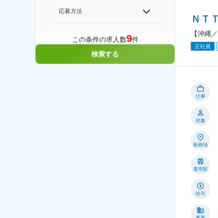
応募方法
ＮＴ
【沖縄／
9
この条件の求人数
件
正社員
検索する
仕事
対象
勤務地
最寄駅
給与
事業