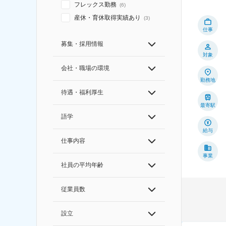
フレックス勤務
(
6
)
産休・育休取得実績あり
(
3
)
仕事
募集・採用情報
対象
会社・職場の環境
勤務地
待遇・福利厚生
最寄駅
語学
給与
仕事内容
事業
社員の平均年齢
従業員数
設立