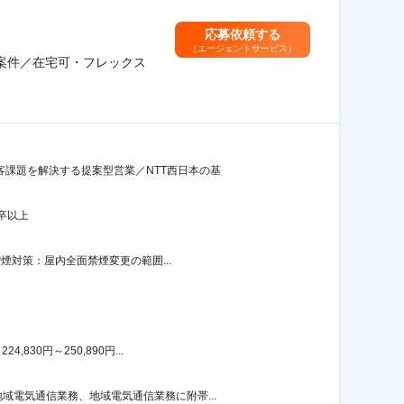
応募依頼する
（エージェントサービス）
期案件／在宅可・フレックス
客課題を解決する提案型営業／NTT西日本の基
卒以上
煙対策：屋内全面禁煙変更の範囲...
30円～250,890円...
電気通信業務、地域電気通信業務に附帯...