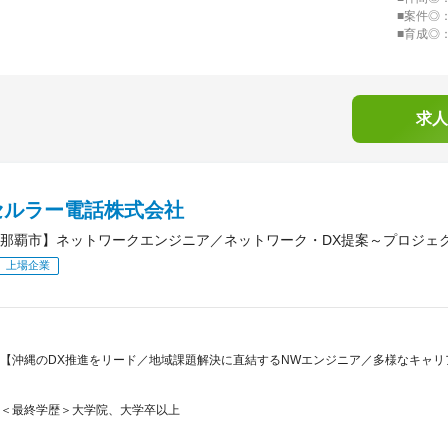
■案件◎
■育成◎
求人
セルラー電話株式会社
那覇市】ネットワークエンジニア／ネットワーク・DX提案～プロジェ
上場企業
【沖縄のDX推進をリード／地域課題解決に直結するNWエンジニア／多様なキャリア
＜最終学歴＞大学院、大学卒以上