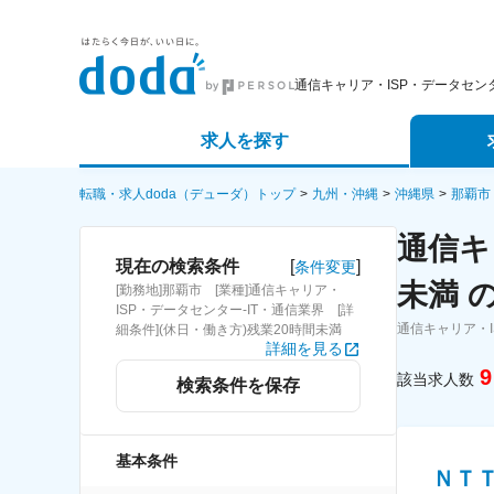
通信キャリア・ISP・データセ
求人を探す
詳細条件から探す
エージェ
転職・求人doda（デューダ）トップ
九州・沖縄
沖縄県
那覇市
通信キ
新着求人から探す
スカウト
[
]
現在の検索条件
条件変更
未満 
[勤務地]那覇市 [業種]通信キャリア・
求人特集から探す
パートナ
ISP・データセンター-IT・通信業界 [詳
通信キャリア・
細条件](休日・働き方)残業20時間未満
詳細を見る
9
該当求人数
検索条件を保存
基本条件
ＮＴ