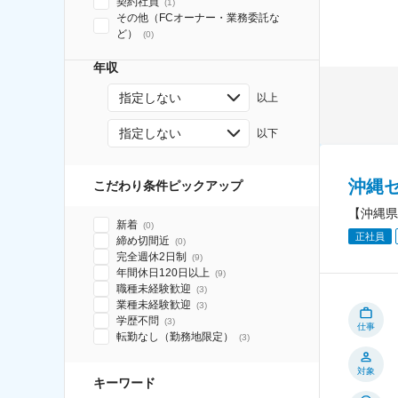
契約社員
(
1
)
その他（FCオーナー・業務委託な
ど）
(
0
)
年収
指定しない
以上
指定しない
以下
沖縄
こだわり条件ピックアップ
【沖縄県
新着
(
0
)
正社員
締め切間近
(
0
)
完全週休2日制
(
9
)
年間休日120日以上
(
9
)
職種未経験歓迎
(
3
)
業種未経験歓迎
(
3
)
学歴不問
(
3
)
仕事
転勤なし（勤務地限定）
(
3
)
対象
キーワード