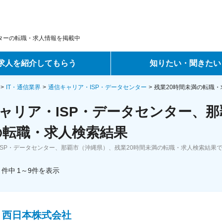
ンターの転職・求人情報を掲載中
求人を紹介してもらう
知りたい・聞きたい
ントサービス
転職ノウハウ
IT・通信業界
通信キャリア・ISP・データセンター
残業20時間未満の転職・
ャリア・ISP・データセンター、那
サービス
データで見る転職
の転職・求人検索結果
ーエージェントサービス
コラム・インタビュー
ISP・データセンター、那覇市（沖縄県）、残業20時間未満の転職・求人検索結果
転職Q&A
件中
1～9
件
を表示
Ｔ西日本株式会社