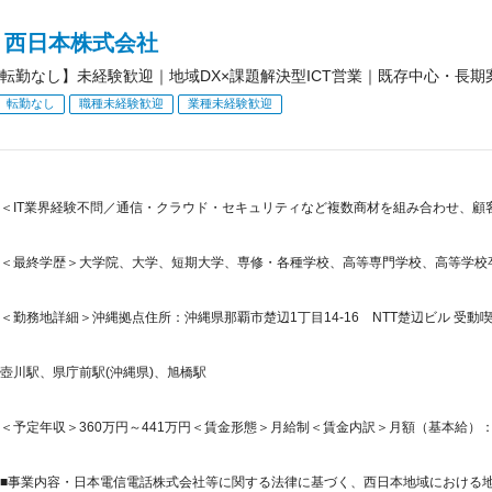
Ｔ西日本株式会社
転勤なし】未経験歓迎｜地域DX×課題解決型ICT営業｜既存中心・長
転勤なし
職種未経験歓迎
業種未経験歓迎
＜IT業界経験不問／通信・クラウド・セキュリティなど複数商材を組み合わせ、顧
＜最終学歴＞大学院、大学、短期大学、専修・各種学校、高等専門学校、高等学校
＜勤務地詳細＞沖縄拠点住所：沖縄県那覇市楚辺1丁目14-16 NTT楚辺ビル 受動喫
壺川駅、県庁前駅(沖縄県)、旭橋駅
＜予定年収＞360万円～441万円＜賃金形態＞月給制＜賃金内訳＞月額（基本給）：224,8
■事業内容・日本電信電話株式会社等に関する法律に基づく、西日本地域における地域