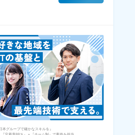
西日本グループで確かなスキルを』
：『定着率88％』＋『チーム制』で案件を担当。