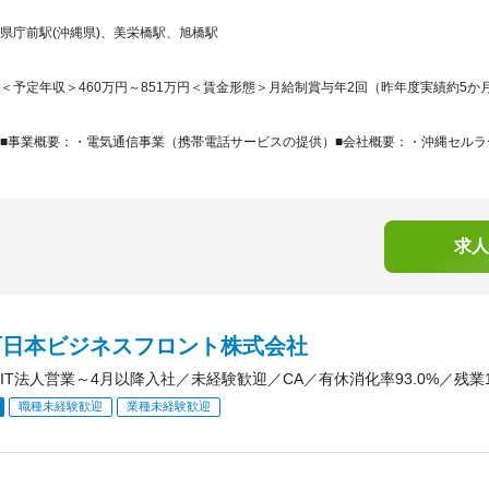
県庁前駅(沖縄県)、美栄橋駅、旭橋駅
＜予定年収＞460万円～851万円＜賃金形態＞月給制賞与年2回（昨年度実績約5か月
■事業概要：・電気通信事業（携帯電話サービスの提供）■会社概要：・沖縄セルラー電
求人
T西日本ビジネスフロント株式会社
IT法人営業～4月以降入社／未経験歓迎／CA／有休消化率93.0%／残業1
職種未経験歓迎
業種未経験歓迎