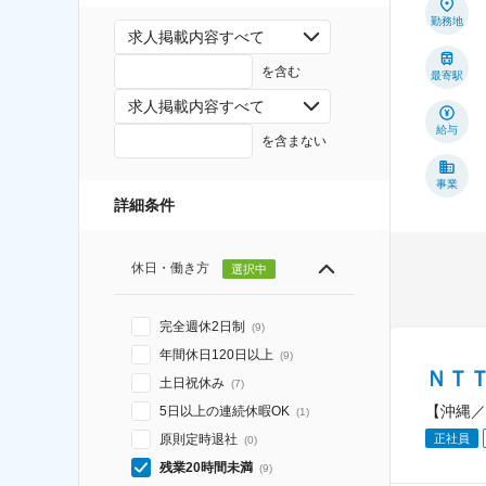
勤務地
求人掲載内容すべて
を含む
最寄駅
求人掲載内容すべて
給与
を含まない
事業
詳細条件
休日・働き方
選択中
完全週休2日制
(
9
)
年間休日120日以上
(
9
)
ＮＴ
土日祝休み
(
7
)
【沖縄／
5日以上の連続休暇OK
(
1
)
原則定時退社
正社員
(
0
)
残業20時間未満
(
9
)