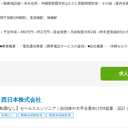
＜勤務地詳細＞本社住所：沖縄県那覇市松山1-2-1 受動喫煙対策：その他（屋内全面
県庁前駅(沖縄県)、美栄橋駅、旭橋駅
＜予定年収＞460万円～851万円＜賃金形態＞月給制賞与年2回（昨年度実績約5か月
■事業概要：・電気通信事業（携帯電話サービスの提供）■会社概要：・沖縄セルラー電
求人
Ｔ西日本株式会社
転勤なし】セールスエンジニア｜自治体や大手企業向けDX提案・設計
転勤なし
職種未経験歓迎
業種未経験歓迎