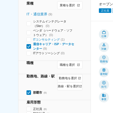
業種
オープン
業種を選択
正社員
IT・通信業界
(
9
)
システムインテグレータ
（SIer）
(
0
)
ベンダ（ハードウェア・ソフ
トウェア）
(
0
)
仕事
ITコンサルティング
(
1
)
通信キャリア・ISP・データセ
ンター
(
9
)
対象
ITアウトソーシング
(
0
)
勤務地
職種
職種を選択
最寄駅
勤務地、路線・駅
勤務地を選択
路線・駅を選択
給与
那覇市
(
9
)
事業
雇用形態
正社員
(
8
)