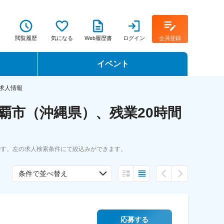
閲覧履歴
気になる
Web履歴書
ログイン
会員登録
イベント
転職イベント・転職セミナー
求人情報
覇市（沖縄県）、残業20時間
転職フェア
転職セミナー動画
です。左の求人検索条件にて絞込みができます。
条件で並べ替え
応募する