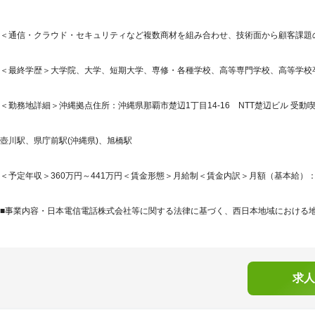
＜通信・クラウド・セキュリティなど複数商材を組み合わせ、技術面から顧客課題の
＜最終学歴＞大学院、大学、短期大学、専修・各種学校、高等専門学校、高等学校
＜勤務地詳細＞沖縄拠点住所：沖縄県那覇市楚辺1丁目14-16 NTT楚辺ビル 受動喫
壺川駅、県庁前駅(沖縄県)、旭橋駅
＜予定年収＞360万円～441万円＜賃金形態＞月給制＜賃金内訳＞月額（基本給）：224,8
■事業内容・日本電信電話株式会社等に関する法律に基づく、西日本地域における地域
求人