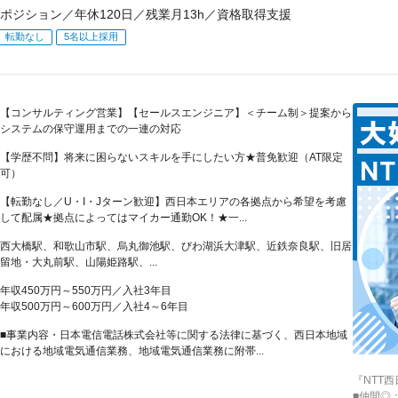
ポジション／年休120日／残業月13h／資格取得支援
転勤なし
5名以上採用
【コンサルティング営業】【セールスエンジニア】＜チーム制＞提案から
システムの保守運用までの一連の対応
【学歴不問】将来に困らないスキルを手にしたい方★普免歓迎（AT限定
可）
【転勤なし／U・I・Jターン歓迎】西日本エリアの各拠点から希望を考慮
して配属★拠点によってはマイカー通勤OK！★一...
西大橋駅、和歌山市駅、烏丸御池駅、びわ湖浜大津駅、近鉄奈良駅、旧居
留地・大丸前駅、山陽姫路駅、...
年収450万円～550万円／入社3年目
年収500万円～600万円／入社4～6年目
■事業内容・日本電信電話株式会社等に関する法律に基づく、西日本地域
における地域電気通信業務、地域電気通信業務に附帯...
『NTT
■仲間◎