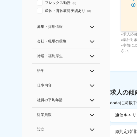
フレックス勤務
(
0
)
産休・育休取得実績あり
(
0
)
募集・採用情報
※求人応
※集計対象期
会社・職場の環境
※事情に
さい。
待遇・福利厚生
語学
仕事内容
求人の傾
社員の平均年齢
dodaに掲
従業員数
通信キャリ
設立
原則定時退