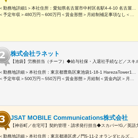
＜勤務地詳細1＞本社住所：愛知県名古屋市中村区名駅4-4-10 名古屋クロスコートタワー14F勤務地最寄駅：JR東海道本線／名古屋駅受動喫煙対策：屋内喫煙可能場所あり＜勤務地詳細2＞名古屋基幹システム本部住所：愛知県名古屋市東区東大曽根町46番30号 勤務地最寄駅：JR中央線／大曽根駅受動喫煙対策：敷地内喫煙可能場所あり＜勤務地詳細3＞名古屋業務システム本部住所：愛知県名古屋市東区東大曽根町46番30号 勤務地最寄駅：JR中央線／大曽根駅受動喫煙対策：敷地内喫煙可能場所あり変更の範囲：会社の定める事業所（リモートワーク含む）
＜予定年収＞480万円～600万円＜賃金形態＞月給制補足事項なし＜賃金内訳＞月額（基本給）：246,600円～330,000円＜月給＞246,600円～330,000円＜昇給有無＞有＜残業手当＞有＜給与補足＞年収例（諸手当込み）530万円(27歳／入社5年目)580万円(30歳／入社8年目)■昇給：年1回■賞与：年2回（6月、12月）※過去実績5.45ケ月分賃金はあくまでも目安の金額であり、選考を通じて上下する可能性があります。月給(月額)は固定手当を含めた表記です。
株式会社ラネット
【池袋】労務担当（チーフ）◆給与社保・入退社手続など／スキル
＜勤務地詳細＞本社住所：東京都豊島区東池袋1-18-1 HarezaTower15F、16F勤務地最寄駅：各線／池袋駅受動喫煙対策：屋内喫煙可能場所あり変更の範囲：会社の定める事業所（リモートワーク含む）
＜予定年収＞500万円～550万円＜賃金形態＞月給制＜賃金内訳＞月額（基本給）：295,000円～344,000円その他固定手当/月：10,000円＜月給＞305,000円～354,000円＜昇給有無＞有＜残業手当＞有＜給与補足＞■給与改定：年1回（1月） 期中に昇格がある場合は、昇格に伴う昇給あり。■賞与：年2回（7月、12月／過去実績3ヶ月）賃金はあくまでも目安の金額であり、選考を通じて上下する可能性があります。月給(月額)は固定手当を含めた表記です。
JSAT MOBILE Communications株式会社
【神谷町／在宅可】契約管理・請求発行担当◆スカパー!G／英語力
＜勤務地詳細＞本社住所：東京都港区虎ノ門5-11-2 オランダヒルズ森タワー19F勤務地最寄駅：日比谷線／神谷町駅受動喫煙対策：屋内全面禁煙変更の範囲：会社の定める事業所（リモートワーク含む）