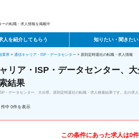
ンターの転職・求人情報を掲載中
求人を紹介してもらう
知りたい・聞きたい
ントサービス
転職ノウハウ
通信業界
通信キャリア・ISP・データセンター
原則定時退社の転職・求人情報
ャリア・ISP・データセンター、大
サービス
データで見る転職
索結果
ーエージェントサービス
コラム・インタビュー
ISP・データセンター、大分県、原則定時退社の転職・求人検索結果です。左の求
転職Q&A
件中
0
件
を表示
この条件にあった求人は0