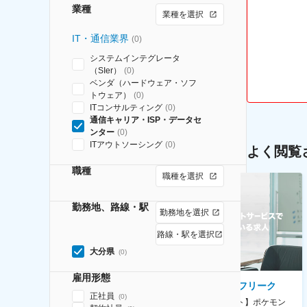
業種
業種を選択
IT・通信業界
(
0
)
システムインテグレータ
（SIer）
(
0
)
ベンダ（ハードウェア・ソフ
トウェア）
(
0
)
ITコンサルティング
(
0
)
通信キャリア・ISP・データセ
ンター
(
0
)
ITアウトソーシング
(
0
)
よく閲覧
職種
職種を選択
勤務地、路線・駅
勤務地を選択
路線・駅を選択
大分県
(
0
)
雇用形態
AGC株式会社
株式会社ゲームフリーク
正社員
(
0
)
【横浜※一般職/転勤なし】庶
【庶務アシスタント】ポケモン