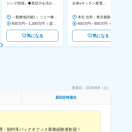
ジング領域）◆英語力を活か
企画※キッチン家電
す/CFO管轄＃SECCFO0027
◆「BRUNO」新商品の企画／企
画～調達／働き方◎
＜勤務地詳細1＞ ソニー株式会社 住所：神奈川県横浜市西区みなとみらい5-1-1 受動喫煙対策：屋内全面禁煙 ＜勤務地詳細2＞ ソニーシティ大崎 住所：東京都品川区大崎2-10-1 勤務地最寄駅：JR線／大崎駅 受動喫煙対策：屋内全面禁煙 変更の範囲：会社の定める事業所（リモートワーク含む）
本社 住所：東京都新宿区西新宿6丁目22-1 新宿スクエアタワー B1階 勤務地最寄駅：東京メトロ丸ノ内線／西新宿駅 受動喫煙対策：屋内全面禁煙 変更の範囲：会社の定める事業所（リモートワーク含む）
600万円～1,200万円 ＜賃金形態＞ 月給制 ＜賃金内訳＞ 月額（基本給）：350,000円～500,000円 ＜月給＞ 350,000円～500,000円 ＜昇給有無＞ 有 ＜残業手当＞ 有 ＜給与補足＞ ※年収は経験や能力を考慮の上、当社規定により決定します。 賃金はあくまでも目安の金額であり、選考を通じて上下する可能性があります。 月給(月額)は固定手当を含めた表記です。
400万円～600万円 ＜賃金形態＞ 月給制 経験・能力を考慮の上、優遇いたします。 ＜賃金内訳＞ 月額（基本給）：300,000円～450,000円 ＜月給＞ 300,000円～450,000円 ＜昇給有無＞ 有 ＜残業手当＞ 有 ＜給与補足＞ ・賞与実績：年2回 ・昇給：年1回 ※半年毎に評価を行い、評価が高ければ年齢に関係なく昇給・昇格していきます。創造性の高い人・新しいことにチャレンジした人が高い評価を得られます。 賃金はあくまでも目安の金額であり、選考を通じて上下する可能性があります。 月給(月額)は固定手当を含めた表記です。
気になる
気になる
更新日：
2026/8/8（土）
原則定時退社
理・契約等バックオフィス業務経験者歓迎！