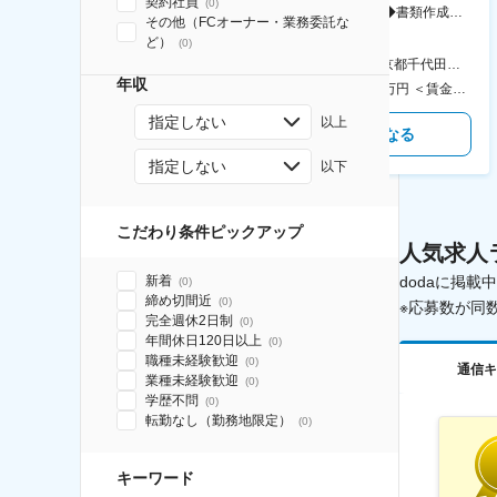
契約社員
(
0
)
務・事務担当～開発部材の発注
シリーズ開発企業◆書類作成・
その他（FCオーナー・業務委託な
やDXに向けたシステム利用等～
データ入力など◆年休126日・
ど）
(
0
)
食事補助あり◎
AGC横浜テクニカルセンター 住所：神奈川県横浜市鶴見区末広町1-1 勤務地最寄駅：JR線／弁天橋駅 受動喫煙対策：敷地内喫煙可能場所あり 変更の範囲：無
本社 住所：東京都千代田区神田錦町2-2-1 KANDASQUARE 受動喫煙対策：屋内全面禁煙 変更の範囲：会社の定める事業所
年収
400万円～550万円 ＜賃金形態＞ 月給制 固定給＋業績給 ＜賃金内訳＞ 月額（基本給）：230,000円～280,000円 ＜月給＞ 230,000円～280,000円 ＜昇給有無＞ 有 ＜残業手当＞ 有 ＜給与補足＞ ※上記はあくまで最低保証額です。実際にはこれまでの経験やスキルを考慮の上、決定します。 年収には残業代は含めておりません。 ■昇給：年1回 ■賞与：年2回 賃金はあくまでも目安の金額であり、選考を通じて上下する可能性があります。 月給(月額)は固定手当を含めた表記です。
350万円～500万円 ＜賃金形態＞ 月給制 ＜賃金内訳＞ 月額（基本給）：215,000円～307,000円 固定残業手当/月：76,700円～110,000円（固定残業時間45時間0分/月） 超過した時間外労働の残業手当は追加支給 ＜月給＞ 291,700円～417,000円（一律手当を含む） ＜昇給有無＞ 有 ＜残業手当＞ 有 ＜給与補足＞ ※経験・能力を考慮の上、年齢に関わりなく当社規定により優遇します。 賃金はあくまでも目安の金額であり、選考を通じて上下する可能性があります。 月給(月額)は固定手当を含めた表記です。
指定しない
以上
気になる
気になる
指定しない
以下
こだわり条件ピックアップ
人気求人
新着
dodaに掲
(
0
)
締め切間近
(
0
)
※応募数が同
完全週休2日制
(
0
)
年間休日120日以上
(
0
)
職種未経験歓迎
(
0
)
通信キ
業種未経験歓迎
(
0
)
学歴不問
(
0
)
転勤なし（勤務地限定）
(
0
)
キーワード