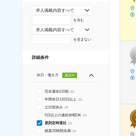
求人掲載内容すべて
を含む
求人掲載内容すべて
を含まない
詳細条件
休日・働き方
選択中
完全週休2日制
(
0
)
年間休日120日以上
(
0
)
土日祝休み
(
0
)
5日以上の連続休暇OK
(
0
)
原則定時退社
(
0
)
残業20時間未満
(
0
)