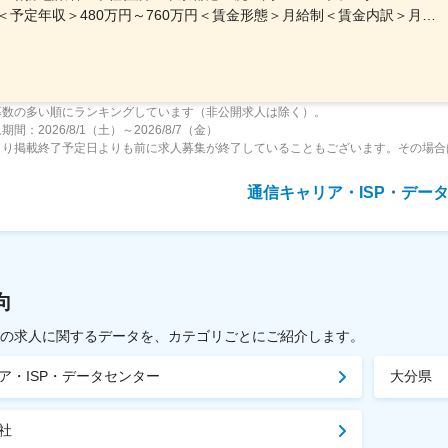
＜予定年収＞480万円～760万円＜賃金形態＞月給制＜賃金内訳＞月額（基本給）：240,000円～379,000円＜月給＞240,000円～379,000円＜昇給有無＞有＜残業手当＞有＜給与補足＞※上記想定年収は、月20時間の残業及び年間月額基本給6ヶ月分の賞与を見込んだ金額です。※前職給与考慮します。また上記金額は選考を通じて前後する可能性があります。■賞与：あり（半期ごとの実績に応じて支給）賃金はあくまでも目安の金額であり、選考を通じて上下する可能性があります。月給(月額)は固定手当を含めた表記です。
募数の多い順にランキングしています（非公開求人は除く）。
間：2026/8/1（土）～2026/8/7（金）
より掲載終了予定日よりも前に求人募集が終了していることもございます。その場合
通信キャリア・ISP・デー
向
載中の求人に関するデータを、カテゴリごとにご紹介します。
ア・ISP・データセンター
大分県
社