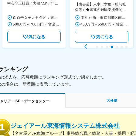
中心◇正社員／実働7.5h／年休
【表参道】人事（労務・給与社
130日／1881年創立の伝統女子
保等）◆国連の難民支援機関の
大学
活動を支える日本公式支援窓口
白百合女子大学 住所：東京都調布市緑ヶ丘1-25 勤務地最寄駅：京王線／仙川駅 受動喫煙対策：屋内全面禁煙 変更の範囲：会社の定める事業所
本社 住所：東京都港区南青山6-10-11 ウェスレーセンター3F 勤務地最寄駅：地下鉄各線／表参道駅 受動喫煙対策：屋内全面禁煙 変更の範囲：会社の定める事業所（リモートワーク含む）
◆正職員登用前提
500万円～700万円 ＜賃金形態＞ 月給制 ＜賃金内訳＞ 月額（基本給）：280,000円～430,000円 ＜月給＞ 280,000円～430,000円 ＜昇給有無＞ 有 ＜残業手当＞ 有 ＜給与補足＞ ※年齢・過去の経験に基づき、本学規定に合わせ決定 【残業手当】有 /残業時間に応じて全額支給（※想定年収に含む） 【各種手当】扶養手当/住宅手当/通勤手当 等 【賞与】年2回（6月、12月） 【昇給】年1回（4月） 賃金はあくまでも目安の金額であり、選考を通じて上下する可能性があります。 月給(月額)は固定手当を含めた表記です。
450万円～550万円 ＜賃金形態＞ 月給制 ＜賃金内訳＞ 月額（基本給）：340,000円～420,000円 ＜月給＞ 340,000円～420,000円 ＜昇給有無＞ 有 ＜残業手当＞ 有 ＜給与補足＞ ※能力・経験によって決定します。 ■賞与あり（業績評価に応じて支給） 賃金はあくまでも目安の金額であり、選考を通じて上下する可能性があります。 月給(月額)は固定手当を含めた表記です。
気になる
気になる
ランキング
載中の求人を、応募数順にランキング形式でご紹介します。
数の場合は、新着順に表示しています。
大分県
ャリア・ISP・データセンター
ジェイアール東海情報システム株式会社
【名古屋／JR東海グループ】事務総合職／総務・人事・採用・経