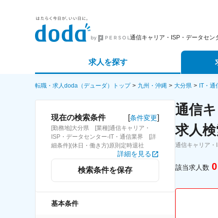
通信キャリア・ISP・データセ
求人を探す
詳細条件から探す
エージェ
転職・求人doda（デューダ）トップ
九州・沖縄
大分県
IT・
通信キ
新着求人から探す
スカウト
[
]
現在の検索条件
条件変更
求人検
[勤務地]大分県 [業種]通信キャリア・
求人特集から探す
パートナ
ISP・データセンター-IT・通信業界 [詳
通信キャリア・
細条件](休日・働き方)原則定時退社
詳細を見る
0
該当求人数
検索条件を保存
基本条件