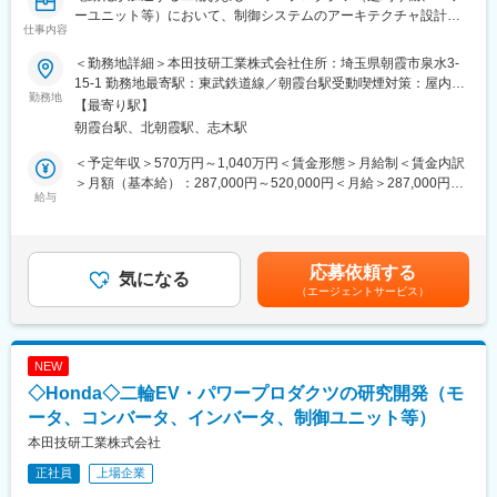
を実装します。AIによる予測値と現場の市況GAPを先行把握し、
ーユニット等）において、制御システムのアーキテクチャ設計か
機会損失と在庫過剰を最小化します。
仕事内容
ら実装・検証までをリードいただきます。
●経営直結型プラットフォームの構築：S&OPシミュレーション基
＜勤務地詳細＞本田技研工業株式会社住所：埼玉県朝霞市泉水3-
【具体的には】
盤を活用し、複数の市場シナリオを迅速にシミュレートできる環
15-1 勤務地最寄駅：東武鉄道線／朝霞台駅受動喫煙対策：屋内全
（1） 制御ECU（ハード/ソフト）の設計・評価および実機検証
勤務地
境を整備します。販売・生産・調達・財務の各部門を横断し、フ
面禁煙変更の範囲：会社の定める事業所
【最寄り駅】
・完成機の要求分析・要件定義に基づいた、最適なシステムアー
リーキャッシュフロー（FCF）最大化に向けた意思決定プロセス
朝霞台駅、北朝霞駅、志木駅
キテクチャの設計および機能配置。
そのものを設計・変革します。
・完成機統合制御、モーター制御、バッテリー・充電制御、保護
＜予定年収＞570万円～1,040万円＜賃金形態＞月給制＜賃金内訳
制御、通信系などに関わるECUの開発（設計・テスト）
●産学連携・グローバル推進：社内の関連部門や海外現地法人に加
＞月額（基本給）：287,000円～520,000円＜月給＞287,000円～
・実機を用いた検証、不具合解析、および改善活動の推進
給与
え、外部コンサルティングファームや大学研究機関とも連携。最
520,000円＜昇給有無＞有＜残業手当＞有＜給与補足＞【年収
新のアルゴリズムや学術的知見を取り入れたモデル検証と実務へ
例】※時間外勤務手当（30h/月）・賞与含む・メンバークラス 約
（2） 制御開発プロセスの構築・高度化
の適用を主導します。
660万円（月給約29万円）・チームリーダークラス 約810万円
・開発スピードと品質を両立させるための、最適な開発体制や仕
（月給約36万円）・係長クラス 約960万円（月給約43万円）・
応募依頼する
組みの構築・改善
気になる
【本ポジションの魅力】
管理職 約1,230万円（月給約64万円）賃金はあくまでも目安の
（エージェントサービス）
・機能安全（ISO 26262等）やサイバーセキュリティなどの法
●大きな裁量：
金額であり、選考を通じて上下する可能性があります。月給(月額)
規・規格に適合する体制の整備
●「経営の意思決定」を動かす
は固定手当を含めた表記です。
●最先端スキルを「物理アセット」に実装する醍醐味
（3） ステークホルダーとの連携・プロジェクトリード
NEW
・社内の企画、営業、生産、サービス、品質部門と密に連携した
変更の範囲：※専門性や適性、会社ニーズなどを踏まえ、会社が定
◇Honda◇二輪EV・パワープロダクツの研究開発（モ
モノづくり
める業務への配置転換を命じる場合があります
・国内外の主要サプライヤーや海外拠点との技術的な協業・折衝
ータ、コンバータ、インバータ、制御ユニット等）
本田技研工業株式会社
※国内外の出張があります。
正社員
上場企業
●開発ツール