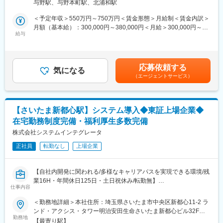
●新機種立ち上げ
与野駅、与野本町駅、北浦和駅
・特定製品に縛られないソリューション型開発力
・新機種における部品供給安定性の評価（デリバリー能力・生産
・次世代リーダー候補としてのキャリア形成
＜予定年収＞550万円～750万円＜賃金形態＞月給制＜賃金内訳＞
能力の確認、供給条件整備）
・教育・育成を含むマネジメントスキル
月額（基本給）：300,000円～380,000円＜月給＞300,000円～
給与
380,000円＜昇給有無＞有＜残業手当＞有＜給与補足＞※経験・ス
●中長期・戦略領域
■業務概要：
キル・能力等を考慮のうえ弊社規定により決定■賞与：年2回（6
・品質・コスト・調達観点での供給リスク抽出と、短期／中長期
約2,000万人分の加入者データを扱う、金融・自治体・共済団体向
月・12月）■昇給：年１回（4月）賃金はあくまでも目安の金額で
視点での体制・プロセス構築
け大規模基幹システムの開発を担うSEを募集します。
あり、選考を通じて上下する可能性があります。月給(月額)は固定
・外部環境（地政学・市場変動）を踏まえた供給体制の構築
応募依頼する
直請け案件が中心のため、要件定義・提案など上流工程から一貫
気になる
手当を含めた表記です。
・社内関係部門（開発・戦略・製作所・サプライチェーン物流）
（エージェントサービス）
して関われる環境です。東証スタンダード上場、金融機関をルー
との連携によるサプライチェーン最適化
ツに持つ安定基盤のもと、腰を据えて長期的なキャリア形成が可
※国内外の出張および将来的な海外拠点への駐在が発生する可能性
能です。
があります。
【さいたま新都心駅】システム導入◆東証上場企業◆
■具体的には：
■やりがい・魅力
在宅勤務制度完備・福利厚生多数完備
・提案・要件定義
・外作部品を供給いただくお取引先の窓口として、開発（新機種
・設計・開発
株式会社システムインテグレータ
立ち上げ）から量産（生販追従）、打ち切り（補償）まで幅広い
・運用・保守
領域を担当し、責任感を持てる業務です。
正社員
転勤なし
上場企業
・制度改正や機能追加に伴う改修
・海外駐在など、大きな裁量を持ちダイナミックな業務を担える
・PM／PLのサポート、または将来的なリード業務
可能性もあります。
※ご経験・志向に応じて、マネジメントまたは技術スペシャリスト
・部品遅延や供給トラブルに対し、対症療法ではなく構造的な解
【自社内開発に関われる/多様なキャリアパスを実現できる環境/残
のキャリアを選択可能です。
決に携わることが可能です。
業16H・年間休日125日・土日祝休み/転勤無】
仕事内容
【プロジェクト例】
変更の範囲：※専門性や適性、会社ニーズなどを踏まえ、会社が定
■ミッション：
＜勤務地詳細＞本社住所：埼玉県さいたま市中央区新都心11-2 ラ
・自治体向け基幹システム標準化プロジェクト
める業務への配置転換を命じる場合があります
中堅・成長企業向けの新しいSAP Public Cloudの導入プロジェク
ンド・アクシス・タワー明治安田生命さいたま新都心ビル32F勤
・制度改正対応
トにおける業務をおまかせします。
勤務地
務地最寄駅：JR京浜東北線／さいたま新都心駅受動喫煙対策：屋
・既存機能のバージョンアップ
【最寄り駅】