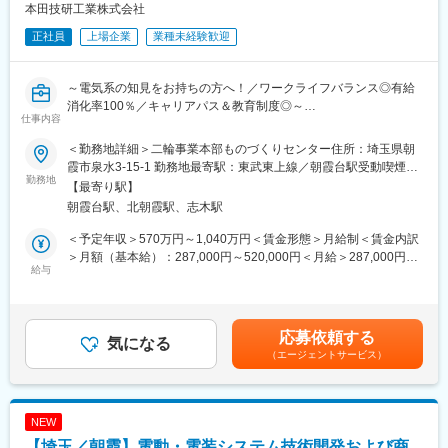
用）／全面的なシステム再構築
本田技研工業株式会社
正社員
上場企業
業種未経験歓迎
■就業環境：
＜ライフステージに合わせた下記のようなサポート制度をご用意
しております＞
～電気系の知見をお持ちの方へ！／ワークライフバランス◎有給
出産休暇、育児休業、産後パパ育休、復職前面談、早期復職支援
消化率100％／キャリアパス＆教育制度◎～
金、育児短時間勤務制度、在宅勤務制度、子の看護休暇、出生支
仕事内容
援休暇／休業、介護休暇／休業
■採用背景：
＜勤務地詳細＞二輪事業本部ものづくりセンター住所：埼玉県朝
事業拡大における増員募集
■当社の特徴・強み
霞市泉水3-15-1 勤務地最寄駅：東武東上線／朝霞台駅受動喫煙対
勤務地
◎高品質なソフトウェア開発能力ときめ細かなサービス
策：屋内全面禁煙変更の範囲：会社の定める事業所（リモートワ
【最寄り駅】
■業務概要：
◎本格的なデーターセンターと高い運用能力
ーク含む）
朝霞台駅、北朝霞駅、志木駅
Honda二輪、パワープロダクツの開発部門において
◎金融、自治体、国保、共済などに関わる専門的な業務ノウハウ
電動・電装システムの研究開発および商品開発業務をお任せ致し
◎長年の経験、ノウハウ、信頼を基盤とする優良顧客を保有
＜予定年収＞570万円～1,040万円＜賃金形態＞月給制＜賃金内訳
ます。
＞月額（基本給）：287,000円～520,000円＜月給＞287,000円～
給与
■当社について：
520,000円＜昇給有無＞有＜残業手当＞有＜給与補足＞【年収
具体的には、、、
セキュリティが重要となる官公庁、金融、一般法人など様々な分
例】※時間外勤務手当（30h/月）・賞与含む・メンバークラス 約
・先行技術に関する研究開発
野でSIビジネスとデータセンタービジネスを提供しています。
660万円（月給約29万円）・チームリーダークラス 約810万円
・商品開発における設計/研究のプロジェクトリーダー
大手銀行の関連会社としてスタートしてから実績を積み続け、選
（月給約36万円）・係長クラス 約960万円（月給約43万円）・
応募依頼する
※主な対象部品
気になる
ばれ続ける企業として社会貢献しております。
管理職 約1,230万円（月給約64万円）賃金はあくまでも目安の
（エージェントサービス）
バッテリー、モータ、コンバータ、車載ネットワーク・コネクテ
金額であり、選考を通じて上下する可能性があります。月給(月額)
ッド等の通信/電波系 など
は固定手当を含めた表記です。
・リリース後の電装部品・システムへの市場要求に対する仕様作
成対応
NEW
・各種部品・モジュール設計、電気・電子回路設計、筐体設計、
【埼玉／朝霞】電動・電装システム技術開発および商