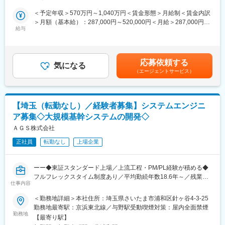
ます。車体フレームのエネルギー吸収構造の設計などを通じ、人
購買部門が担うサプライヤー選定とは異なり、本ポジションでは
体保護性能を極限まで高めます。
＜予定年収＞570万円～1,040万円＜賃金形態＞月給制＜賃金内訳
既存のお取引先と連携しながら外作部品の安定供給（特にD：
・実車テスト: 実際に車両を衝突させ、データロガーから得られた
＞月額（基本給）：287,000円～520,000円＜月給＞287,000円～
Delivery）を実現する調達機能を担います。
給与
数値を解析して、傷害値が基準内に収まっているかを検証しま
520,000円＜昇給有無＞有＜残業手当＞有＜給与補足＞【年収
す。
例】※時間外勤務手当（30h/月）・賞与含む・メンバークラス 約
昨今の地政学リスクや市場環境の変化を踏まえ、サプライチェー
※ご経験を踏まえ担当する業務を決定します。
660万円（月給約29万円）・チームリーダークラス 約810万円
ン全体の最適化と供給リスクの未然防止を推進し、環境変化に強
（月給約36万円）・係長クラス 約960万円（月給約43万円）・
応募依頼する
いグローバル調達基盤の構築を目指します。
気になる
変更の範囲：専門性や適性、会社ニーズなどを踏まえ、会社が定
管理職 約1,230万円（月給約64万円）賃金はあくまでも目安の
（エージェントサービス）
める業務への配置転換を命じる場合がある
金額であり、選考を通じて上下する可能性があります。月給(月額)
■業務内容
は固定手当を含めた表記です。
外作部品の安定供給実現に向けた供給保証およびサプライチェー
ン全体のリスクマネジメントを担っていただきます。
【埼玉（転勤なし）／経験者募集】システムエンジニ
ア募集◇大規模基幹システムの開発◇
●安定供給・現場改善
・外作部品の納入異常（搬入不良・納期遅延など）の削減
ＡＧＳ株式会社
・お取引先のデリバリー領域における供給体質の強化
正社員
転勤なし
上場企業
・お取引先工場の監査（生産・出荷・設備）
●供給リスクマネジメント
ーー◆東証スタンダード上場／上流工程・PM/PL経験が積める◆
・生産トラブル（設備停止など）の予兆察知および未然防止策の
フルフレックスタイム制度あり／平均勤続年数18.6年～／残業月
構築
仕事内容
平均20h／在宅勤務推進中◆ーー
・稼働率、要員、収益構造まで踏み込んだリスク分析
＜勤務地詳細＞本社住所：埼玉県さいたま市浦和区針ヶ谷4-3-25
・調達難易度の高い部材に対する供給戦略立案（複数ソース化・
【ポイント：得られる経験】
勤務地最寄駅：京浜東北線／与野駅受動喫煙対策：屋内全面禁煙
在庫戦略等）
・上流工程・直請け案件への参画経験
勤務地
【最寄り駅】
・PM／PL・マネジメント経験