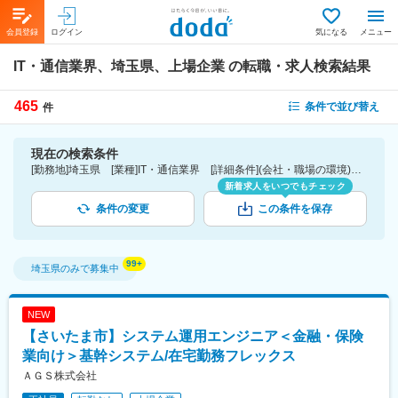
会員登録
ログイン
気になる
メニュー
IT・通信業界、埼玉県、上場企業
の転職・求人検索結果
465
条件で並び替え
件
現在の検索条件
[勤務地]埼玉県 [業種]IT・通信業界 [詳細条件](会社・職場の環境)上場企業
新着求人をいつでもチェック
条件の変更
この条件を保存
埼玉県
のみで募集中
NEW
【さいたま市】システム運用エンジニア＜金融・保険
業向け＞基幹システム/在宅勤務フレックス
ＡＧＳ株式会社