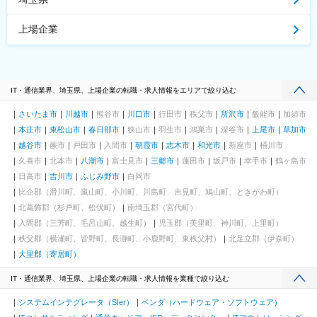
上場企業
IT・通信業界、埼玉県、上場企業の転職・求人情報をエリアで絞り込む
さいたま市
川越市
熊谷市
川口市
行田市
秩父市
所沢市
飯能市
加須市
本庄市
東松山市
春日部市
狭山市
羽生市
鴻巣市
深谷市
上尾市
草加市
越谷市
蕨市
戸田市
入間市
朝霞市
志木市
和光市
新座市
桶川市
久喜市
北本市
八潮市
富士見市
三郷市
蓮田市
坂戸市
幸手市
鶴ヶ島市
日高市
吉川市
ふじみ野市
白岡市
比企郡（滑川町、嵐山町、小川町、川島町、吉見町、鳩山町、ときがわ町）
北葛飾郡（杉戸町、松伏町）
南埼玉郡（宮代町）
入間郡（三芳町、毛呂山町、越生町）
児玉郡（美里町、神川町、上里町）
秩父郡（横瀬町、皆野町、長瀞町、小鹿野町、東秩父村）
北足立郡（伊奈町）
大里郡（寄居町）
IT・通信業界、埼玉県、上場企業の転職・求人情報を業種で絞り込む
システムインテグレータ（SIer）
ベンダ（ハードウェア・ソフトウェア）