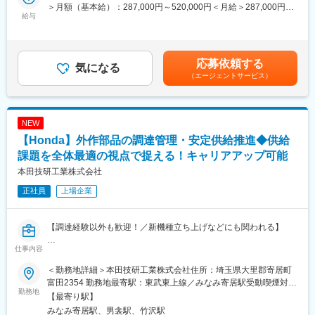
め衝突安全機能の開発を担当いただきます。
■働き方
＞月額（基本給）：287,000円～520,000円＜月給＞287,000円～
二輪車においてはFUNカテゴリーから生活の足になるカブやスク
給与
・管理職でも技術に関与できる役割設計
520,000円＜昇給有無＞有＜残業手当＞有＜給与補足＞※給与は経
ーターなどパワープロダクツ製品では発電機や除雪機など、多種
・部門横断での連携機会が豊富
験・能力を考慮の上決定します。賃金はあくまでも目安の金額で
多様なカテゴリーの完成機種を複数ご担当いただく予定です。業
あり、選考を通じて上下する可能性があります。月給(月額)は固定
務内容としては、二輪車開発の操縦安定性/商品性/動力性能/強度/
■キャリアパス
手当を含めた表記です。
応募依頼する
ブレーキ/衝突安全の６つの機能区とパワープロダクツ製品の商品
気になる
電動・電装領域の専門性を深めながら、商品開発全体を見渡す技
（エージェントサービス）
開発を担当するPP完成機に分かれており、ご自身の強みを鑑みて
術マネジメントへ。将来的には、より大きな開発テーマや組織を
担当領域を決定いたします。
率いる立場で、二輪技術の進化に関わることができます。
■具体的には
■企業魅力
NEW
（1）二輪車／PP商品開発、テスト推進
Hondaは「三つの喜び」を原点に、世界中で人々の生活を支える
【Honda】外作部品の調達管理・安定供給推進◆供給
・量産開発業務：開発チームメンバーと共に機種コンセプト、魅
製品を生み出してきました。二輪世界No.1メーカーとして、技術
力を具現化する為の仕様検討、机上検討、解析、テストを行い量
課題を全体最適の視点で捉える！キャリアアップ可能
で社会に向き合い続けています。
産図面へ反映します。
本田技研工業株式会社
・品質解析業務：市場不具合が発生した場合、品質、サービス、
正社員
上場企業
製造部門と連携して現物調査、再現テスト等を行い原因究明、対
策検討を行い対策仕様へ反映します。
【調達経験以外も歓迎！／新機種立ち上げなどにも関われる】
（2）衝突安全デバイスの開発
・二輪車用エアバッグシステムの開発：Hondaは世界で初めて二
仕事内容
■業務概要
輪車用エアバッグを量産化したパイオニアです。さらなる小型化
本ポジションでは、グローバルにまたがる調達活動を一元的に統
や展開を見据えて検知アルゴリズム・展開形状の最適化を進めて
＜勤務地詳細＞本田技研工業株式会社住所：埼玉県大里郡寄居町
括する「コントロールタワー」として、世界各地の拠点・お取引
いきます。
富田2354 勤務地最寄駅：東武東上線／みなみ寄居駅受動喫煙対
先・品質／コスト／デリバリー（QCD）といった情報をつなぎ、
勤務地
・衝突形態の解析と構造設計: CAE（コンピューターシミュレーシ
策：屋内全面禁煙変更の範囲：会社の定める事業所（リモートワ
【最寄り駅】
全体最適の視点で意思決定をリードしていただきます。
ョン）を駆使し、さまざまな衝突パターンをシミュレーションし
ーク含む）
みなみ寄居駅、男衾駅、竹沢駅