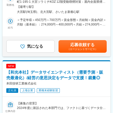
●入社後も社内研修やOJTなど教育体制・フォロー体制充実
・事務処理、保険・官公庁バックオフィス領域に特化しているの
町1-195-1 大宮ソラミチKOZ 12階受動喫煙対策：屋内全面禁煙変
●優しい性格のスタッフが多く、和やかな雰囲気で業務にあたって
勤務地
で、専門性を高め、スキルアップできます。
更の範囲：会社の定める事業所（リモートワーク含む）
【最寄り駅】
います
・将来的なキャリアとしては、ジェネラリストへの道のほか、志
大宮駅(埼玉県)、北大宮駅、さいたま新都心駅
向や適性、ライフステージに合わせたキャリアパスを複数用意し
■業務内容
ています。
＜予定年収＞450万円～700万円＜賃金形態＞月給制＜賃金内訳＞
全国130万社越えの顧客数を誇る同社にて事務業務をご担当頂き
・入社後は、正社員共通研修を受けていただき、配属後はOJTで
月額（基本給）：274,000円～400,000円＜月給＞274,000円～
ます。
給与
学んでいただきます。約半年程度で数～数十名のチームを担当す
400,000円＜昇給有無＞有＜残業手当＞有＜給与補足＞※経験・ス
課内は24名にて担当を分担して対応、4~7人で1チームとなり連携
るリーダーへなりご活躍をいただくイメージです。
キルを考慮のうえ、当社規定にて決定■昇給：年1回■賞与：年2回
して行います。具体的には下記業務をお任せします。
（7月・12月）賃金はあくまでも目安の金額であり、選考を通じ
・電話応対、受発注業務
■BOS1のサービス領域について：
て上下する可能性があります。月給(月額)は固定手当を含めた表記
応募依頼する
・契約書管理業務、請求回収業務
気になる
官公庁、自治体、保険、物流等、様々な業界の大手企業がお客様
です。
（エージェントサービス）
・保守関連業務、顧客登録業務、拠点業務スタッフ担当業務全般
です。お客様企業の申込書や申請書について、チェックからデー
タ化までのプロセスをニーズに合わせて代行します。法改正への
■配属先について
対応や新サービス開始にあたっても、全体業務の設計支援から運
北関東業務2課全体22名（大宮勤務18名、宇都宮勤務3名）
用までをワンストップで対応しています。
NEW
大宮の年齢層は20代～50代 課長4名 係長4名 主任3名 一般
【和光本社】データサイエンティスト（需要予測・販
11名
・営業部の母店ビルであり営業、エンジニア、業務スタッフ等、
売最適化）/経営の意思決定をデータで支援！裁量◎
変更の範囲：会社の定める業務
総勢200名が在籍しています。
本田技研工業株式会社
・大宮ソラミチＫＯＺの12階と13階が大塚商会で業務課は12階で
正社員
上場企業
業種未経験歓迎
す。
・スタッフは明るく活気があり、チームワークを大切にしていま
す。
【募集の背景】
・年齢関係なくコミュニケーションが活発で、相談しやすい職場
2024年度に新設された本部門では、ファクトに基づくデータ分析
です。
仕事内容
からデジタルソリューション開発、現場実装までを一気通貫で推