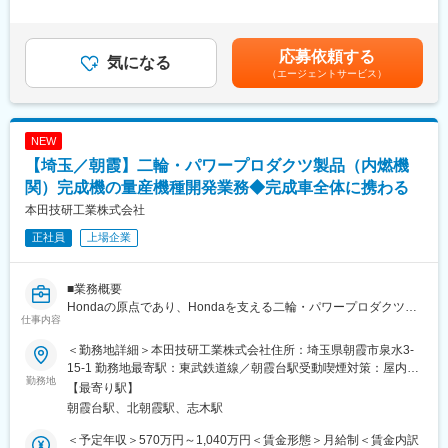
・お子さんが4歳に達するまで時短勤務可
安の金額であり、選考を通じて上下する可能性があります。月給
・時短とフルタイムをミックスして使えます『慣らしフルタイム
■業務内容
(月額)は固定手当を含めた表記です。
制度』あり
電動二輪モビリティの電動・電装システムに関する研究開発およ
応募依頼する
び商品開発を、マネジメントの立場で推進します。制御システム
気になる
（2）ベルパークは東証スタンダード上場企業。全国に300店以上
（エージェントサービス）
構築の知見を基盤に、開発チームの進捗や難易度を見極め、スケ
の店舗を展開し、安定した経営基盤を誇ります。研修体制も充
ジュール・リソースを最適化。チーム内外の円滑なコミュニケー
実！コンプライアンス研修、業務知識習得研修のほか、店舗配属
ションを促す施策を企画・実行します。
後もスキルアップ・レベルアップを支援するツールや環境が整っ
また、内製開発やサプライヤー開発管理における技術的マネジメ
NEW
ています。
ント、Honda内部門横断でのステークホルダー調整も担います。
【埼玉／朝霞】二輪・パワープロダクツ製品（内燃機
技術課題に対しては方針決定や支援に留まらず、必要に応じて自
★スキルアップが叶えられる★
ら開発者として判断・対応する場面もあります。管理専業ではな
関）完成機の量産機種開発業務◆完成車全体に携わる
年4回の「ソフトバンク認定資格試験」で資格を取得したら、最高
く、技術的視点を持って現場をリードする役割です。
本田技研工業株式会社
月額8万円（年額96万円）の資格手当を追加支給！
※試験の合格率は87.6％
正社員
上場企業
■業務の魅力
※会社をあげて合格までしっかりサポートします!
マネジメントポジションでありながら、制御・電装という専門領
域で製品価値に直接関われます。少数精鋭の二輪開発体制の中
■業務概要
こちらもご覧ください！（実際に活躍する社員のインタビューも
で、完成車一台分を構成する多様な要素技術や工程に触れ、技術
Hondaの原点であり、Hondaを支える二輪・パワープロダクツ事
ございます！）
者としての視野と判断力を磨けます。異業界で培った制御技術も
仕事内容
業における開発のリーディングとして、世界の人々に“豊かな時
https://note.com/bellpark_saiyou
活かせる環境です。
間”を提供する完成車/完成機を創出する仲間を募集します。
＜勤務地詳細＞本田技研工業株式会社住所：埼玉県朝霞市泉水3-
■働く環境
15-1 勤務地最寄駅：東武鉄道線／朝霞台駅受動喫煙対策：屋内全
■業務内容
勤務地
学歴や年齢に関わらず、自由な発想と主体性を尊重する風土があ
面禁煙変更の範囲：業務上の事情により国内外の事業所(子会社及
【最寄り駅】
内燃機関をもつ二輪・パワープロダクツ製品の仕様検討・構築お
ります。役職に関係なく意見を交わし、技術と向き合えるフラッ
び関連会社を含む)への異動または出向・派遣を命じる場合あり
朝霞台駅、北朝霞駅、志木駅
よび機能・性能評価・テスト推進を担当いただきます。また、
トな職場です。
Hondaの二輪車・四輪車が関与する交通事故死者をゼロにするた
＜予定年収＞570万円～1,040万円＜賃金形態＞月給制＜賃金内訳