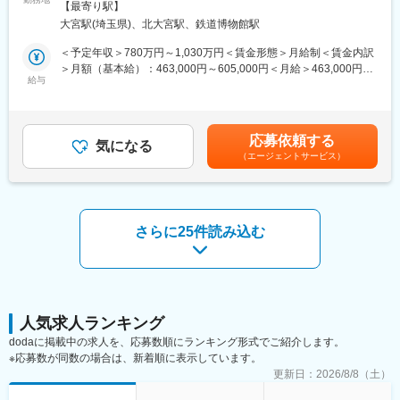
／大宮駅受動喫煙対策：屋内全面禁煙変更の範囲：会社の定める
【最寄り駅】
キャリア実現可能！
事業所（リモートワーク含む）
■当ポジションでの魅力：
大宮駅(埼玉県)、北大宮駅、鉄道博物館駅
●「フルフレックス×残業20~30h×週半分在宅」で無理なく就業可
・最先端の技術に触れる：SAPのクラウド型システムを駆使し、
能
＜予定年収＞780万円～1,030万円＜賃金形態＞月給制＜賃金内訳
業界をリードするプロジェクトに携わることができます。
＞月額（基本給）：463,000円～605,000円＜月給＞463,000円～
・フリーランスとしてのキャリアパスも：将来的にはフリーラン
埼玉地区における自治体向けの各種システム提案・構築・運用に
給与
605,000円＜昇給有無＞有＜残業手当＞有＜給与補足＞※給与詳細
スとしての独立も視野に、案件獲得方法や年収アップ方法を学ぶ
おけるリーダー業務をお任せします。
は経験・年齢・能力を考慮し、当社規定により決定します。■昇
機会も。
顧客の特徴やニーズに合わせた提案を主体的に行い、既存領域だ
給：年1回■賞与：年2回（6月、12月）賃金はあくまでも目安の金
けでなく新規領域ビジネスを開拓し、パートナー会社と連携した
額であり、選考を通じて上下する可能性があります。月給(月額)は
■当社について：
応募依頼する
システム構築・運用を行うことで、地域社会に貢献することをミ
気になる
固定手当を含めた表記です。
「時間を奪うのではなく、時間を与えるソフトウェアを創り続け
（エージェントサービス）
ッションとしております。
る」
企業内の重要なビジネスシーンで活用いただくソフトウェア製品
■職務詳細
を自社で考案、開発し、その導入の過程では働くみなさんが日々
自治体各種システムの提案・構築・運用を担当します。
「面倒くさいなあ」と思うことに変化・改善を促し、よりよいビ
・プロジェクトリーダとして案件の取り纏め
さらに25件読み込む
ジネスライフを楽しんでいただくための提案活動を行っていま
・顧客窓口としての対応およびパートナー会社との調整
す。
・社内有識者等を巻き込んだ日立の代表としての対応
※週の半分ほどを在宅勤務としております。
■魅力・やりがい
・「自分が自治体の取組・DX化を現場で支えている」という実感
人気求人ランキング
を得ることができ、地域や社会に貢献している実感を持てる
dodaに掲載中の求人を、応募数順にランキング形式でご紹介します。
・日立の幅広いソリューションを顧客に提供することができ、日
※応募数が同数の場合は、新着順に表示しています。
立の最新の技術を自らが組み合わせて顧客に最適な提案を行うこ
更新日：
2026/8/8（土）
とができる。