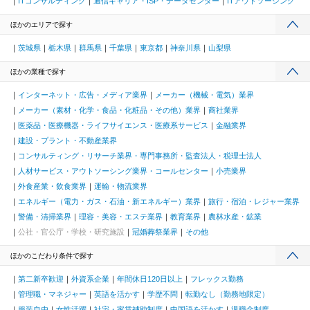
ITコンサルティング
通信キャリア・ISP・データセンター
ITアウトソーシング
ほかのエリアで探す
茨城県
栃木県
群馬県
千葉県
東京都
神奈川県
山梨県
ほかの業種で探す
インターネット・広告・メディア業界
メーカー（機械・電気）業界
メーカー（素材・化学・食品・化粧品・その他）業界
商社業界
医薬品・医療機器・ライフサイエンス・医療系サービス
金融業界
建設・プラント・不動産業界
コンサルティング・リサーチ業界・専門事務所・監査法人・税理士法人
人材サービス・アウトソーシング業界・コールセンター
小売業界
外食産業・飲食業界
運輸・物流業界
エネルギー（電力・ガス・石油・新エネルギー）業界
旅行・宿泊・レジャー業界
警備・清掃業界
理容・美容・エステ業界
教育業界
農林水産・鉱業
公社・官公庁・学校・研究施設
冠婚葬祭業界
その他
ほかのこだわり条件で探す
第二新卒歓迎
外資系企業
年間休日120日以上
フレックス勤務
管理職・マネジャー
英語を活かす
学歴不問
転勤なし（勤務地限定）
服装自由
女性活躍
社宅・家賃補助制度
中国語を活かす
退職金制度