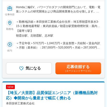
・開発言語 ：C / C++
Honda二輪EV、パワープロダクツの開発部門において、電動・電
・使用ツール： MATLAB / Simulink、回路シミュレータ、GitHub
装システムの研究開発および商品開発業務をお任せ致します。
等
仕事内容
・分析ツール： CANalyzer、CANoe、HILs、オシロスコープ 等
【募集の背景】
＜勤務地詳細＞本田技研工業株式会社住所：埼玉県朝霞市泉水3-
二輪車ではTopメーカーとして二輪車の”安全””環境””喜び”につなが
【キャリアパス】
15-1 勤務地最寄駅：東武鉄道線／朝霞台駅受動喫煙対策：屋内全
る技術を突き詰めると共に、”お客様に感動を与える”二輪商品を提
勤務地
エンジニアとして実績を積み上げたのち、高度な専門性を活かす
面禁煙変更の範囲：会社の定める事業所
【最寄り駅】
供し続けるため、そして、これからの新しい可能性を探求し続け
技術職や、システム全体をリーディングするプロジェクトマネジ
朝霞台駅、北朝霞駅、志木駅
るための仲間の募集です。
メント、人と技術を繋げるマネジメント領域でキャリアアップが
未来の二輪車に照準を合わせ更なるイノベーションを巻き起こす
可能です。
＜予定年収＞570万円～1,040万円＜賃金形態＞月給制＜賃金内訳
為、異業界の方も大歓迎です。
＞月額（基本給）：287,000円～520,000円＜月給＞287,000円～
給与
【ポジションの魅力・面白み】
520,000円＜昇給有無＞有＜残業手当＞有＜給与補足＞【年収
【具体的には】
●世界最大級のスケールで挑むECU開発
例】※時間外勤務手当（30h/月）・賞与含む・メンバークラス 約
ご経験/スキルに合わせ詳細業務を決定します。
●ハード・ソフトの境界を越えた意思決定
660万円（月給約29万円）・チームリーダークラス 約810万円
●先行技術に関する研究開発
●「設計から評価まで」一貫して担当する裁量権
（月給約36万円）・係長クラス 約960万円（月給約43万円）・
応募依頼する
●商品開発における設計/研究などのプロジェクトリーダー
気になる
●領域を超えた技術習得と知的好奇心の充足
管理職 約1,230万円（月給約64万円）賃金はあくまでも目安の
（エージェントサービス）
●主体性を尊重し、技術を深掘りできる文化
金額であり、選考を通じて上下する可能性があります。月給(月額)
※主な対象部品
は固定手当を含めた表記です。
モータ、コンバータ、インバータ、制御ユニット、安全装備類、
【配属組織について】
灯火器・計器類、センサー類、ワイヤーハーネス、発電機等
電動二輪および電動パワープロダクツ向けマネジメントECU／モ
NEW
ーター制御ECU／バッテリー制御ECU／充電制御ECU等のECUハ
【埼玉／大里郡】品質保証エンジニア（新機種品熟対
●リリース後の電装部品・システムへの市場要求に対する仕様作成
ードウェアおよびソフトウェアの開発
対応
応）◆開発から量産まで幅広く携わる
●各種部品・モジュール設計、電気・電子回路設計、筐体設計
変更の範囲：※専門性や適性、会社ニーズなどを踏まえ、会社が定
本田技研工業株式会社
●電磁波適合性、振動適合性、耐熱耐水性の商品開発 等