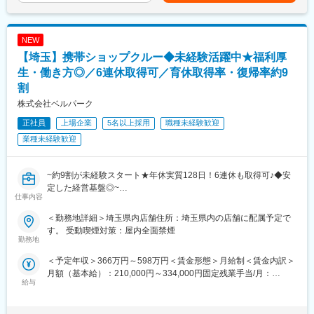
を実施）賃金はあくまでも目安の金額であり、選考を通じて上下
・商品管理
界向け商品に反映できます。
する可能性があります。月給(月額)は固定手当を含めた表記です。
・販売促進
・広告宣伝の企画立案
■働く環境
NEW
など
完成車開発、生産企画、製造・品質部門など多様な専門と協働
■配属先の編成：
【埼玉】携帯ショップクルー◆未経験活躍中★福利厚
し、部門横断で開発を進める環境で国内外拠点とも連携します。
★20代・30代中心に活躍中！
生・働き方◎／6連休取得可／育休取得率・復帰率約9
若手を中心に、男女ともにバランス良く活躍しています。
■キャリアパス
割
先輩が後輩を教育する風土が根付いており、「初めはわからない
OJTを通じて領域理解を深め、ICE技術のスペシャリストまたはプ
株式会社ベルパーク
ことだらけで当然」というスタンスでフォローしているので、新
ロジェクトを率いる立場等、多様なキャリアを描けます。
しい方もなじみやすいはず！
正社員
上場企業
5名以上採用
職種未経験歓迎
■仕事の魅力：
変更の範囲：専門性や適性、会社ニーズなどを踏まえ、会社が定
業種未経験歓迎
★店舗ごとに裁量があり、店長の判断で店舗運営を行えるのが特
める業務への配置転換を命じる場合がある
徴です。例えば催事やショッピングモールのイベントに参加して
くじ引きキャンペーンを行ったり、折込チラシの配布を決定する
~約9割が未経験スタート★年休実質128日！6連休も取得可♪◆安
のも店長の発案によるもの。自分のアイディアが売上につながり
定した経営基盤◎~
ます。
仕事内容
★満足の待遇
■職務内容
給与例：
＜勤務地詳細＞埼玉県内店舗住所：埼玉県内の店舗に配属予定で
当社直営のソフトバンクショップで、お客様の受付対応、携帯電
店舗責任者：年収550万円／マネージャー：年収700万円／課長：
す。 受動喫煙対策：屋内全面禁煙
話やスマートフォンのサービスや商品案内といった仕事をお任せ
勤務地
年収800万円
します。
＜ 社員の年収例 ＞
＜予定年収＞366万円～598万円＜賃金形態＞月給制＜賃金内訳＞
※チームでコミュニケーションを取りながら仕事に取り組んで頂き
年収643万円（月給41万円＋賞与2回／29歳 店長職 経験2年）
月額（基本給）：210,000円～334,000円固定残業手当/月：
ます。
年収678万円（月給44万円＋賞与2回／31歳 店長職 経験3年）
給与
23,500円～37,300円（固定残業時間15時間0分/月）超過した時間
◇受付対応
※ソフトバンク認定資格取得による手当（1～8万円／月・年額96
外労働の残業手当は追加支給＜月給＞233,500円～371,300円（一
◇サービス・商品のご案内、手続き
万円）年間4回ある資格試験で4種類の認定資格を取得することで
律手当を含む）＜昇給有無＞有＜残業手当＞有＜給与補足＞※ソフ