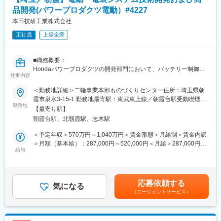
ソフトウェア設計
品開発(パワープロダクツ電動）#4227
上記、様々な関係部署とのやりとりを行いながら推進していただ
本田技研工業株式会社
きます。
正社員
上場企業
※国内外の出張があります。
■キャリアステップ例：
■職務概要：
◎1～２年目：スタッフ
Hondaパワープロダクツの開発部門において、バッテリー制御シ
設計／研究共に開発の一連の流れを経験、海外生産拠点での量産
仕事内容
ステムの研究開発および商品開発業務をお任せ致します。
化支援
＜勤務地詳細＞二輪事業本部ものづくりセンター住所：埼玉県朝
■職務詳細：
◎３～５年目：アシスタントチーフ
霞市泉水3-15-1 勤務地最寄駅：東武東上線／朝霞台駅受動喫煙対
ご経験/スキルに合わせ詳細業務を決定します。
勤務地
機種開発PLとして開発チーム参画、小グループのチームリーダー
策：屋内全面禁煙変更の範囲：会社の定める事業所（リモートワ
【最寄り駅】
・バッテリー制御における先行技術に関する研究開発
／指導役
ーク含む）
朝霞台駅、北朝霞駅、志木駅
・バッテリー制御ユニット開発における設計/研究のプロジェクト
リーダー
◎7～15年目：チーフエンジニア
＜予定年収＞570万円～1,040万円＜賃金形態＞月給制＜賃金内訳
・制御ユニットにおける要求仕様書の検討、作成
各種技術領域の開発責任者、担当機能区のリーダー指導役
＞月額（基本給）：287,000円～520,000円＜月給＞287,000円～
・サプライヤーと共同した技術開発
給与
520,000円＜昇給有無＞有＜残業手当＞有＜給与補足＞【年収
・二輪、パワープロダクツ、四輪へのシステム観点での適合性検
■組織構成：
例】※時間外勤務手当（30h/月）・賞与含む・メンバークラス 約
討 等
20～50代と様々な年齢層の方が活躍。
660万円（月給約29万円）・チームリーダークラス 約810万円
上記、様々な関係部署、サプライヤー様とのやりとりを行いなが
入社後はメンター制度にて社員1名に対して1人の先輩社員がつき
（月給約36万円）・係長クラス 約960万円（月給約43万円）・
応募依頼する
ら推進していただきます。
気になる
ます。
管理職 約1,230万円（月給約64万円）賃金はあくまでも目安の
（エージェントサービス）
※国内外の出張があります。
金額であり、選考を通じて上下する可能性があります。月給(月額)
■魅力・やりがい：
は固定手当を含めた表記です。
■魅力・やりがい：
・EV/コネクテッドなど電装技術が進化し続ける世の中で
・マルチユース、シェアリングを可能とする、全く新しいバッテ