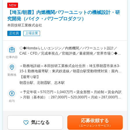
果を目にすることができ、大きな達成感を味わうことができま
NEW
【仕事内容】
す。また、全世界を相手にビジネスを行っているため、各国のス
【埼玉/朝霞】内燃機関パワーユニットの機械設計・研
●国内の部品調達物流領域における戦略策定・推進
タッフやさまざまな取引先との業務に携わることも可能です。
・Hondaが荷主として物流の効率化を図るため、取引先企業と交
究開発（バイク・パワープロダクツ）
渉し、物流業務をHondaへ移管する
■職場環境
本田技研工業株式会社
・移管された物流業務を効率化するため、物流会社と連携しなが
・発電機、草刈り機、電動パワーユニットなど多様な製品を扱う
正社員
上場企業
ら、最適な物流ルートを設計・導入する
ため、常に新しい挑戦や学びがあります。製品ごとの特性や法規
・デジタル技術を活用した、物流業務の可視化・自動化・最適化
対応の違いを経験でき、専門性を広げることが可能です。
を進め、持続可能な物流体制を構築する
◇◆Hondaらしいエンジン／内燃機関／パワーユニット設計／
変更の範囲：※専門性や適性、会社ニーズなどを踏まえ、会社が定
CAE・CFD／完成車視点／官能評価／量産開発／世界市場◇◆
【募集の背景】
める業務への配置転換を命じる場合があります
仕事内容
Hondaの部品物流は現在、お取引先が荷主となり物流を行ってい
二輪・パワープロダクツの中核を担うICEパワーユニット開発にお
るケースが多く、お取引先様個々が物流を担うことで荷物が分散
＜勤務地詳細＞本田技研工業株式会社住所：埼玉県朝霞市泉水3-
いて、構想から実証、量産までを一貫して担います。完成車・完
し、日本全国で物流導線が複雑化・非効率となってしまっていま
15-1 勤務地最寄駅：東武鉄道線／朝霞台駅受動喫煙対策：屋内全
成機の価値を技術で具体化し世界市場に向けた商品づくりに挑む
勤務地
す。そこで、お取引先からHondaに物流業務を移管し、Hondaが
面禁煙変更の範囲：会社の定める事業所
【最寄り駅】
ポジションです。
荷物をまとめて運ぶ構造をつくりあげることで、高効率物流・サ
朝霞台駅、北朝霞駅、志木駅
ステナブル物流を叶えたいと考えており、その企画を一緒に推進
■業務内容
いただける方を募集します。
＜予定年収＞570万円～1,040万円＜賃金形態＞月給制＜賃金内訳
1. 構想設計・レイアウト検討
＞月額（基本給）：287,000円～520,000円＜月給＞287,000円～
・パッケージング： 完成車・完成機コンセプトに基づき、エンジ
給与
【本ポジションの魅力】
520,000円＜昇給有無＞有＜残業手当＞有＜給与補足＞※給与は経
ン本体に加え、駆動系、燃料系、吸気・排気システムを含めたパ
●昨今、物流の2024年問題や環境問題にて物流領域にスポットラ
験・能力を考慮の上決定します。賃金はあくまでも目安の金額で
ワーユニット全体の構想・配置設計
イトが当たっています。物流は競合他社や異業種との間において
あり、選考を通じて上下する可能性があります。月給(月額)は固定
・仕様決定： 出力特性、環境性能（排ガス低減）、振動、サウン
非競争領域であり、国や他社様と協働のうえ変革を進めることが
手当を含めた表記です。
応募依頼する
ド、操作性（ドライバビリティ）等の目標値を設定し、駆動系仕
気になる
できる魅力的な仕事です。
（エージェントサービス）
様の組み合わせを含めた総合的な仕様検討
●DXや自動化技術の導入/加速に力をいれており、最先端の考えや