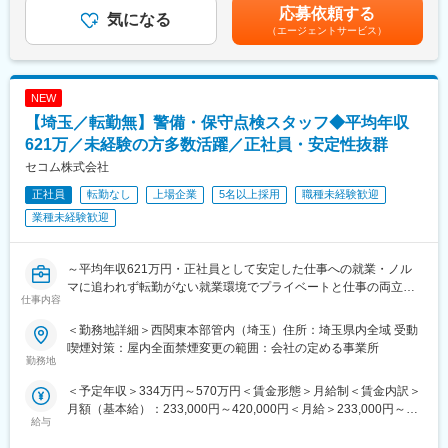
い」と自由にモノが言える、そんな風土です。
目安の金額であり、選考を通じて上下する可能性があります。月
応募依頼する
各販売代理店の経営課題や事業課題に寄り添い、戦略設計や拡販
気になる
給(月額)は固定手当を含めた表記です。
（エージェントサービス）
支援を担っていただくことを期待しています。
変更の範囲：専門性や適性、会社ニーズなどを踏まえ、会社が定
める業務への配置転換を命じる場合があります。
・販売計画策定
・代理店ごとの経営、事業、販売課題分析
NEW
・代理店向けに営業プロセスマネジメント及び営業同行
【埼玉／転勤無】警備・保守点検スタッフ◆平均年収
・代理店の販売力、製品知識などの教育、商材プロモーション
621万／未経験の方多数活躍／正社員・安定性抜群
■働く環境
セコム株式会社
週2回（水・金）のノー残業デーや計画休暇を活用することで仕事
正社員
転勤なし
上場企業
5名以上採用
職種未経験歓迎
とプライベートを両立することが可能です。
業種未経験歓迎
・残業：全社平均20ｈ程度
・リモートワーク：利用可能
・宿泊を伴う出張：月に1回程度※頻度は担当顧客に依ります
～平均年収621万円・正社員として安定した仕事への就業・ノル
マに追われず転勤がない就業環境でプライベートと仕事の両立が
仕事内容
■当社について
できる環境～
世界で幅広い事業を展開するキヤノングループ。 キヤノングルー
＜勤務地詳細＞西関東本部管内（埼玉）住所：埼玉県内全域 受動
プでは、「米州」「欧・アフリカ・中東」「アジア・オセアニ
■業務概要
喫煙対策：屋内全面禁煙変更の範囲：会社の定める事業所
ア」「日本」の世界4つの地域に各々にマーケティングを行う統括
機械警備サービスに携わるスタッフを「ビートエンジニア
勤務地
会社を設置。 その中の「日本」を舞台にキヤノン製品および関連
（BE）」と呼んでいます。
＜予定年収＞334万円～570万円＜賃金形態＞月給制＜賃金内訳＞
ソリューションのマーケティングを担っているのがキヤノンマー
ご契約先に設置された防犯センサーが異常を検知した際や、火災
月額（基本給）：233,000円～420,000円＜月給＞233,000円～
ケティングジャパンです。
信号、救急信号を受信した際に、コントロールセンターの指示で
給与
420,000円＜昇給有無＞有＜残業手当＞有賃金はあくまでも目安
当社はキヤノンの営業部門を母体として、キヤノン製品を国内で
いち早く現地に駆けつけ、安全を確保するのが主な役割です。社
の金額であり、選考を通じて上下する可能性があります。月給(月