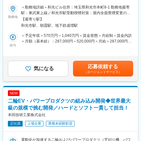
・場所はＪＲ大宮駅西口 徒歩3分
進しています。海外情勢の変化に伴い需給予測の重要性が増す
＜勤務地詳細＞和光ビル住所：埼玉県和光市本町8-1 勤務地最寄
中、販売・生産・調達のデータを結合し、独自の最適化ソリュー
■入社後の流れ
駅：東武東上線／和光市駅受動喫煙対策：屋内全面禁煙変更の範
ションをアジャイル開発しています。今回はこの「デジタル生
勤務地
入社後はトレーナーを中心とした指導や社内研修等を通して、各
囲：会社の定める事業所
【最寄り駅】
販」改革をさらに加速させるための増員募集です。
業務を習得いただきます。
和光市駅、朝霞駅、地下鉄成増駅
業務スタッフとして経験を重ね、スキルアップすることで社内評
【仕事内容】
価制度によってキャリアアップすることが可能です。
＜予定年収＞570万円～1,040万円＜賃金形態＞月給制＜賃金内訳
「データ×マーケティング」で経営の舵取りを担う、需要予測・販
＞月額（基本給）：287,000円～520,000円＜月給＞287,000円～
促最適化のデータサイエンティスト・データプランナー。
給与
■働き方
520,000円＜昇給有無＞有＜残業手当＞有＜給与補足＞【年収
本田技研工業の四輪事業において、機械学習や生成AI、統計分析
平均残業は月8~12h、業務処理や電話対応などが対応できるよう
例】※時間外勤務手当（30h/月）・賞与含む・メンバークラス 約
を駆使し、販売計画の精度向上（新車販売台数の台数予測）と収
になればリモートも月5~7日程度で利用可能です。(ただし会社状
660万円（月給約29万円）・チームリーダークラス 約810万円
益最大化を牽引していただきます。従来の「モノ起点」の計画か
況等により変動あり)
（月給約36万円）・係長クラス 約960万円（月給約43万円）・
応募依頼する
ら脱却し、販促施策の感度分析や経済指標を統合した「モノ×カ
気になる
業界平均離職率が約14％の中で、同社は離職率が3％と低く、福
管理職 約1,230万円（月給約64万円）賃金はあくまでも目安の
（エージェントサービス）
ネ」の最適化モデルを構築し、経営層の意思決定をデータで支え
利厚生も充実しているので長期就業しやすい環境です。
金額であり、選考を通じて上下する可能性があります。月給(月額)
る「司令塔」を担うポジションです。
は固定手当を含めた表記です。
■企業の魅力
●意思決定エージェントAIの構築：RAG（Retrieval Augmented
130万社を超える顧客を持つ、プライム市場上場の国内最大級の
NEW
Generation）を活用し、社内ナレッジや市場データを統合した意
独立系SIです。
二輪EV・パワープロダクツの組み込み開発◆世界最大
思決定支援AIの開発を推進します。多様な情報をもとにシナリオ
お客様の年商規模別で売上構成をみると､小・中・大企業の割合が
提示や意思決定支援を行う新たな仕組みの構築に挑戦いただきま
級の規模で挑む開発／ハードとソフト一貫して担当！
各々約3割ずつとなり､バランスのとれた構成となっています｡
す。
業種別にみてもサービス業が約29％､製造業が約23％､卸売業が約
本田技研工業株式会社
17％を占めるなど､過半数を占める業種はなく､ほぼ満遍ない取引
正社員
上場企業
業種未経験歓迎
●需要予測モデルの高度化：販売実績、在庫推移、季節性に加え、
となっております｡
マクロ経済指標等の多角的なデータを基に、Pythonや統計的手法
（時系列分析、回帰モデル等）を用いた高精度な需要予測モデル
変更の範囲：会社の定める業務
電動化が加速する二輪およびパワープロダクツ（芝刈り機、パワ