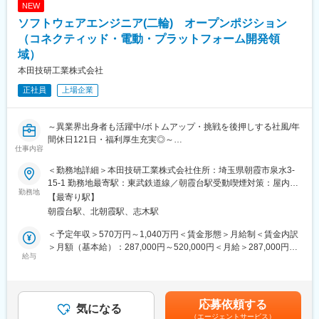
とくに二輪車においては世界No.1メーカーの技術者として世界に
NEW
リービジネスへ技術開発の観点で挑戦できます。
対峙することができます。
ソフトウェアエンジニア(二輪) オープンポジション
・パワープロダクツの領域において世界初・業界初の技術開発に
・二輪、パワープロダクツの領域において世界初・業界初の技術
も積極的にチャレンジすることが可能です。
（コネクティッド・電動・プラットフォーム開発領
開発にも積極的にチャレンジ可能です。
・四輪事業と比較すると少数精鋭組織で研究開発を行ってるため
また、四輪事業と比較して少数精鋭組織のため、裁量の幅が広い
域）
裁量の幅が広く、様々な要素技術や開発工程に直に触れながら、
です。
本田技研工業株式会社
技術者としての知識・経験得ることができます。
正社員
上場企業
■働き方や福利厚生：
■職場環境・風土：
・年間休日は121日となり平均残業時間は20～30ｈ程度を予定し
「買う喜び、売る喜び、創る喜びを世界に広げる」を基本理念
ております。
に、Hondaでは数々の製品を創業から生み出し続けてきました。
～異業界出身者も活躍中/ボトムアップ・挑戦を後押しする社風/年
・フレックス制度が使用可能で働きやすい環境です。
役員から現場社員まであらゆる人材が自由な発想で、夢や理想を
間休日121日・福利厚生充実◎～
・有休消化率100％(2024年)
仕事内容
徹底的に追求する風土が根付いており、学歴や年齢に関係なく誰
・教育制度: 各種研修、Eラーニングプログラムなど
もがフラットに活躍できる職場環境です。積極的に仕事に向き合
■業務内容
・居住支援: 社宅、独身寮、住宅補助
＜勤務地詳細＞本田技研工業株式会社住所：埼玉県朝霞市泉水3-
い、推進する力のある従業員には、入社直後であっても大きな仕
・コネクテッド開発のプロジェクトリーダー（二輪）
・健康支援: 社内食堂、食事補助など
15-1 勤務地最寄駅：東武鉄道線／朝霞台駅受動喫煙対策：屋内全
事が任されます。Hondaは在籍する従業員の約30％が中途採用で
・コネクテッド技術開発プロジェクトリーダー（二輪）
勤務地
HP：https://www.honda-jobs.com/environment/welfare/
面禁煙変更の範囲：勤務地コメント欄に記載
【最寄り駅】
入社し、活躍しています。「人材の多様性」を大切にしているの
・サイバーセキュリティ企画/推進担当（コネクテッドサービス/二
朝霞台駅、北朝霞駅、志木駅
で、「こんな仕事をしてみたい」「こんなやり方でやってみた
輪）
変更の範囲：会社の定める業務
い」と自由にモノが言える、そんな風土です。
・通信におけるサイバーセキュリティ企画（二輪）
＜予定年収＞570万円～1,040万円＜賃金形態＞月給制＜賃金内訳
・インフラエンジニア（サーバー設計・評価/二輪）
＞月額（基本給）：287,000円～520,000円＜月給＞287,000円～
■勤務地補足：
・ソフトウェア配信プラットフォーム企画・開発（二輪）
給与
520,000円＜昇給有無＞有＜残業手当＞有＜給与補足＞【年収
記載の勤務地は、初任地となります。その後は、国内および海外
・ソフトウェア更新における設計・評価・テスト（二輪）
例】※時間外勤務手当（30h/月）・賞与含む・メンバークラス 約
事業所への異動の可能性があります。
・車載通信機 (Telematics Control Unit:TCU)開発
660万円（月給約29万円）・チームリーダークラス 約810万円
※応募いただいた後に、ご経験・スキルを拝見してご案内をさせて
（月給約36万円）・係長クラス 約960万円（月給約43万円）・
応募依頼する
変更の範囲：会社の定める業務
いただきます。
気になる
管理職 約1,230万円（月給約64万円）賃金はあくまでも目安の
（エージェントサービス）