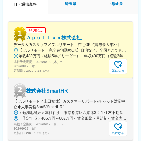
埼玉県
上場企業
IT・通信業界
■キャリアパス
（1）メンバーとして一通りのシステム構築の工程を経験
（2）リーダーとしてプロジェクトマネージャの指示の元、パート
ナー会社を取り纏めて品質・コスト・スケジュール等を管理
（3）管理職になる前後ぐらいからプロジェクトマネージャーとし
締切間近
てプロジェクト全体の管理をお任せ
Ａｐｏｌｌｏｎ株式会社
（4）特定のソリューションのスペシャリストとして継続して担当
データ入力スタッフ／フルリモート・在宅OK／賞与最大年3回
していく等、個人のスキルや意向に合わせたキャリアパスを選択
【フルリモート・完全在宅勤務OK】自宅など、全国どこでもあなたが働きやすい場所で働けます★転居を伴う転勤なし★全国47都道府県どこからでも応募OK【本社】東京都新宿区山吹町130番地の15 茜ビル2-A＜アクセス＞有楽町線「江戸川橋駅」、東西線「東西線」より徒歩10分※受動喫煙対策：あり
可能。
年収480万円（経験5年／リーダー） 年収400万円（経験3年／メンバー）
※社内公募制の積極活用も推進しております。
掲載予定期間：
2026/6/18（木）
〜
2026/8/19（水）
■配属組織/チームについて
気になる
更新日：
2026/6/18（木）
配属組織は自治体向けフロントSEを担当している組織です。30～
40代の年齢層が中心で、穏やかな性格のメンバーが多いです。
各々が別々の仕事を担っていますが、困った時にはお互い助け合
株式会社SmartHR
いながら仕事をしています。
システム開発が始まると、プロジェクト全体としては10～30名程
【フルリモート／土日祝休】カスタマーサポート※チャット対応中
度の規模となります。
心◆人事労務SaaS”SmartHR"
＜勤務地詳細＞本社住所：東京都港区六本木3-2-1 住友不動産六本木グランドタワー勤務地最寄駅：東京メトロ南北線／六本木一丁目駅受動喫煙対策：屋内全面禁煙変更の範囲：会社の定める事業所（リモートワーク含む）
変更の範囲：会社の定める業務
＜予定年収＞406万円～602万円＜賃金形態＞月給制＜賃金内訳＞月額（基本給）：212,480円～315,200円その他固定手当/月：5,000円固定残業手当/月：77,520円～114,800円（固定残業時間45時間0分/月）超過した時間外労働の残業手当は追加支給＜月給＞295,000円～435,000円（一律手当を含む）＜昇給有無＞有＜残業手当＞有賃金はあくまでも目安の金額であり、選考を通じて上下する可能性があります。月給(月額)は固定手当を含めた表記です。
掲載予定期間：
2026/6/29（月）
〜
2026/9/27（日）
気になる
更新日：
2026/6/29（月）