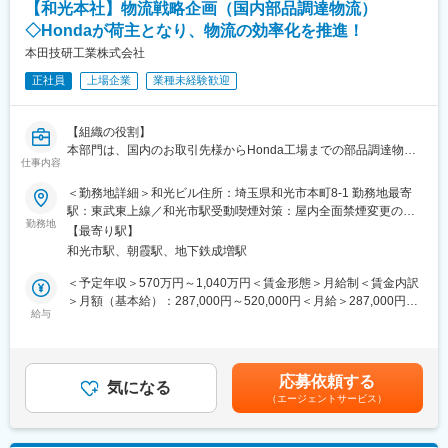
【和光本社】物流戦略企画（国内部品調達物流）
・各市場向け製品の適法性評価と認可取得に向けた認証企画の立
案
◇Hondaが荷主となり、物流の効率化を推進！
変更の範囲：※専門性や適性、会社ニーズなどを踏まえ、会社が定
・関連部門（開発・品質・生産など）との調整、認証戦略の整合
める業務への配置転換を命じる場合があります
本田技研工業株式会社
・事業計画や生産計画に基づく認証スケジュールの策定と管理
正社員
上場企業
業種未経験歓迎
・将来のカーボンニュートラル社会を見据えた法規対応方針の策
定
【組織の役割】
◎試験関連業務
本部門は、国内のお取引先様からHonda工場までの部品調達物流
・法規認証取得に向けた試験の立案・実施（実機・実車試験を含
仕事内容
を、荷主として主体的に設計・コントロールする組織です。物流
む）
2024年問題を契機に、国内物流は「任せる物流」から「自ら動か
・官庁や審査機関による立会い審査への対応
＜勤務地詳細＞和光ビル住所：埼玉県和光市本町8-1 勤務地最寄
す物流」への転換が求められています。
・法規適合レポートの作成から認可申請書類の作成、当局への説
駅：東武東上線／和光市駅受動喫煙対策：屋内全面禁煙変更の範
勤務地
明
囲：会社の定める事業所
【最寄り駅】
私たちは、Honda自らがトラックを手配し、輸送ルート・ダイ
・認証計画に基づく試験／申請全体のコーディネートと関係者の
和光市駅、朝霞駅、地下鉄成増駅
ヤ・積載を最適化することで、物流の効率化と安定供給を実現し
取りまとめ
ます。社会課題の解決と、Hondaのものづくり競争力の向上を、
・新技術への対応を含む試験体制・試験項目の整備
＜予定年収＞570万円～1,040万円＜賃金形態＞月給制＜賃金内訳
本気で挑戦する部門です。
＞月額（基本給）：287,000円～520,000円＜月給＞287,000円～
給与
※主に取り扱う製品：発電機、芝刈り機、草刈り機、除雪機、耕耘
520,000円＜昇給有無＞有＜残業手当＞有＜給与補足＞※給与は経
具体的には、下記に力を入れています。
機、水ポンプ、ブロワ、高圧洗浄機、汎用エンジン、船外機、電
験・能力を考慮の上決定します。賃金はあくまでも目安の金額で
・部品調達物流の自前化推進
動パワーユニット、脱着式バッテリーなど
あり、選考を通じて上下する可能性があります。月給(月額)は固定
・物流戦略企画（輸送ルート、運行ダイヤ、配車計画の最適化）
※開発・生産工場・サービス・営業部門・海外拠点や各国の官庁審
手当を含めた表記です。
応募依頼する
・データドリブン、物流活動の可視化(積載率/稼働率/実車率/荷待
気になる
査機関とのやり取りも発生します。
（エージェントサービス）
ち、荷役時間の把握等)
・倉庫機能、ロケーションの設定
■やりがい・魅力
・在庫管理/BCP対応
自分が認可取得した製品が日本およびグローバルに販売され、成