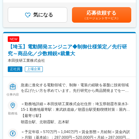
独占的に販売し、高いシェアを継続的に獲得しています。半導体
会の安心を守り、お客様と顔を合わせるセコムの最前線の仕事で
額)は固定手当を含めた表記です。
関連装置の総代理店など、ニーズに合わせた製品／ソリューショ
す。
ンを調達する「商社」機能・お客様固有の課題を十分に理解し、
被害の拡大防止や未然の防止が目的のため危険を冒すことはござ
応募依頼する
気になる
最適なシステムを提供する「SIer」機能・お客様のお困りごとの
いません。
（エージェントサービス）
解決のために、導入から保守・運用までサポートを行う「ITプロ
バイダー」機能を有しており、それぞれの分野が横断的にお客さ
■業務詳細
まに最適なソリューションを提供しています。
・駆け付け対処：個人宅やATM、交通事故現場へ駆けつけての一
NEW
次対応。
変更の範囲：会社の定める業務
・保守点検：センサーや電池の交換。
【埼玉】電動開発エンジニア◆制御仕様策定／先行研
・その他：緊急対処、巡回、警備強化の提案等
究～商品化／少数精鋭×裁量大
本田技研工業株式会社
■セコムで働く魅力
★評価制度※平均年収621万
正社員
上場企業
資格級や年齢により毎年昇給のチャンスがあります。自身の頑張
りが給与として評価される仕組みです。
★プライベートと両立
急速に進化する電動領域で、制御・電装の経験を基盤に技術領域
年間を通して自由な時期に取得できる柔軟な休暇制度「フレック
を広げたい方を求めています。先行研究から商品開発までを一貫
仕事内容
ス休暇（毎年連続最長10日間と6日間の2回）」や「リフレッシュ
して担い、新規バッテリー事業やモバイルパワーパックといった
休暇（10年ごと2週間）」を設けています。住み慣れた地域でラ
Hondaの新しい挑戦に、裁量をもって関わることができるポジシ
＜勤務地詳細＞本田技研工業株式会社住所：埼玉県朝霞市泉水3-
イフスタイルに合わせた幅広い働き方と長期就業が可能です。
ョンです。
15-1 勤務地最寄駅：東武鉄道線／朝霞台駅受動喫煙対策：屋内全
★キャリアステップ
勤務地
面禁煙変更の範囲：業務上の事情により国内外の事業所(子会社及
【最寄り駅】
入社後は「警備職、営業職、事務職」などでそれぞれのキャリア
■採用背景
び関連会社を含む)への異動または出向・派遣を命じる場合あり
朝霞台駅、北朝霞駅、志木駅
を歩むことが可能です。
電動化・電装化が加速する中、パワープロダクツ領域でもモバイ
※社員の声：
ルパワーパックを中心とした新事業が拡大しています。先行開発
＜予定年収＞570万円～1,040万円＜賃金形態＞月給制＜賃金内訳
https://www.secom.co.jp/recruit/01/style/interview01.html
から市場投入までを加速するため、電気・電子・制御の経験を持
＞月額（基本給）：287,000円～520,000円＜月給＞287,000円～