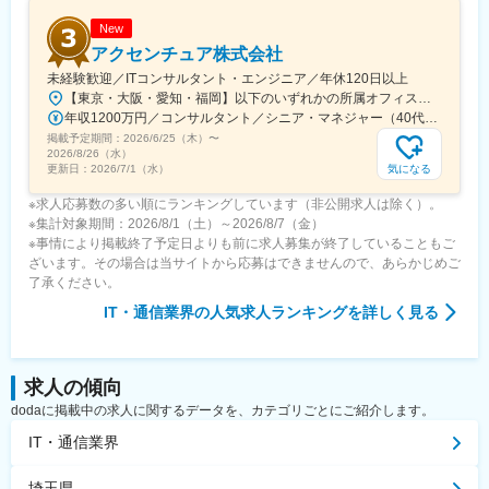
New
アクセンチュア株式会社
未経験歓迎／ITコンサルタント・エンジニア／年休120日以上
【東京・大阪・愛知・福岡】以下のいずれかの所属オフィスもしくは各エリアのプロジェクト先 所属オフィス：■赤坂インターシティ■関西オフィス■アクセンチュア・アドバンスト・テクノロジーセンター名古屋■福岡オフィス※詳細は勤務地一覧よりご覧いただけます。※所属オフィスを問わずプロジェクトにより、国内出張、海外出張の可能性があります【魅力ポイント│世界の知恵を活用】世界中のベストプラクティスがデータベースに集約されており、数多くの事例や社員の知恵を活用できます。日本では前例のない案件でも、世界各国の社員からオンライン・オフライン（海外出張）問わず、気軽にアドバイスを受けることができます。★ この求人のPOINT ★￣￣V￣￣￣￣￣￣￣￣￣＃世界約78万人規模の大手基盤で安定性◎若手から裁量大きく挑戦・成長できる環境＃土日祝休／連続5日以上の休暇取得も可能！／フルフレックス（コアタイムなし）＃コンサル・IT未経験者向けの手厚い研修◎／メンター制度もあるため安心してチャレンジOK！
年収1200万円／コンサルタント／シニア・マネジャー（40代） 年収1000万円／テクノロジーアーキテクト（30代）
掲載予定期間：
2026/6/25（木）
〜
2026/8/26（水）
気になる
更新日：
2026/7/1（水）
※求人応募数の多い順にランキングしています（非公開求人は除く）。
※集計対象期間：2026/8/1（土）～2026/8/7（金）
※事情により掲載終了予定日よりも前に求人募集が終了していることもご
ざいます。その場合は当サイトから応募はできませんので、あらかじめご
了承ください。
IT・通信業界
の人気求人ランキングを詳しく見る
求人の傾向
dodaに掲載中の求人に関するデータを、カテゴリごとにご紹介します。
IT・通信業界
埼玉県