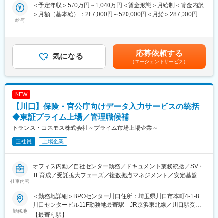
計構想とアーキテクチャー構築（バックエンド・スマートフォ
＜予定年収＞570万円～1,040万円＜賃金形態＞月給制＜賃金内訳
ン・車両システム含めた全体設計）
■働き方（魅力）
＞月額（基本給）：287,000円～520,000円＜月給＞287,000円～
給与
・リモート面接を実施
520,000円＜昇給有無＞有＜残業手当＞有＜給与補足＞【年収
■想定ポジション：
・少数精鋭のため意思決定が早い
例】※時間外勤務手当（30h/月）・賞与含む・メンバークラス 約
トップガン人材でグローバルコネクテッドプラットフォームのシ
・専門性と裁量の双方を高く得られる
660万円（月給約29万円）・チームリーダークラス 約810万円
ニアアーキテクト（Tech Lead）
（月給約36万円）・係長クラス 約960万円（月給約43万円）・
応募依頼する
気になる
■キャリアパス
管理職 約1,230万円（月給約64万円）賃金はあくまでも目安の
（エージェントサービス）
■開発ツール：
先行研究・商品開発・仕様策定・サプライヤー協業を一貫して経
金額であり、選考を通じて上下する可能性があります。月給(月額)
・プロジェクト管理ツール（Jira/Slack/Teams/Confluence等）
験でき、電動領域のシステムエンジニアとして成長できます。将
は固定手当を含めた表記です。
・クラウド開発環境：AWS、GCP等
来的にはプロジェクトリーダーや技術領域の統括など、横断的な
・データベース：RDB、NoSQL等
ポジションを目指せます。
NEW
・言語：Python・Javascript等
【川口】保険・官公庁向けデータ入力サービスの統括
変更の範囲：※専門性や適性、会社ニーズなどを踏まえ、会社が定
■組織のビジョン：
◆東証プライム上場／管理職候補
める業務への配置転換を命じる場合があります。
ライトモビリティーとコネクティビティーで笑顔あふれる毎日を
トランス・コスモス株式会社～プライム市場上場企業～
創りだす
正社員
上場企業
■組織の役割：
“喜びの拡大”につながるサービスコンセプトを実現するソフトウェ
オフィス内勤／自社センター勤務／ドキュメント業務統括／SV・
ア・コア技術の創出
TL育成／受託拡大フェーズ／複数拠点マネジメント／安定基盤×
仕事内容
専門性
■採用の背景：
ライトモビリティー向けコネクテッドサービスプラットフォーム
＜勤務地詳細＞BPOセンター川口住所：埼玉県川口市本町4-1-8
■募集背景：
構築するにあたり、クラウドサービスを活用したグローバルかつ
川口センタービル11F勤務地最寄駅：JR京浜東北線／川口駅受動
当部門では、金融業界や官公庁向けにお客様企業の申込書や申請
勤務地
柔軟で拡張性のあるアーキテクチャを設計する必要がある
喫煙対策：屋内全面禁煙変更の範囲：会社の定める事業所
【最寄り駅】