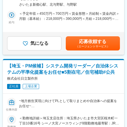
（プロジェクトマネージャー、リーダー、PMO業務、導入コンサ
内全面禁煙
・新画面・新機能の構築
さいたま新都心駅、北与野駅、与野駅
ルタント）
・タブレット・RPA・AIなど先端技術の導入案件
まずはSAP S/4HANA Cloudをどう使うか？どう導入・運用する
＜予定年収＞450万円～700万円＜賃金形態＞月給制＜賃金内訳＞
・基幹システムの全面再構築
か？を確立された学習で、認定コンサルタントの資格取得を目指
月額（基本給）：218,000円～390,000円＜月給＞218,000円～
・総合行政システム『PubLinker』 など
していただきます。
給与
390,000円＜昇給有無＞有＜残業手当＞有＜給与補足＞■昇給：年
（会計、生産、調達、販売など）
1回（4月）■賞与：年2回（6・12月）※インセンティブ制度有り■
【使用技術】
モデル年収：【管理職】年収：750万円～1000万円【ゼネラリス
言語：COBOL／Java／C#
■取り扱い製品：
ト・スペシャリスト】年収：700万円～950万円賃金はあくまでも
DB：PL/SQL ほか
応募依頼する
SAP S/4HANA Cloud, public edition：
気になる
目安の金額であり、選考を通じて上下する可能性があります。月
（エージェントサービス）
企業のバックオフィスから単純作業や無駄な作業をなくし、業務
給(月額)は固定手当を含めた表記です。
【主要顧客】
効率や生産性を高め、社会を豊かにする企業の成長を支えること
・埼玉県 / 埼玉県内全市町村
を目指しています。
・東京都多摩地域を主体とした首都圏の自治体
https://products.sint.co.jp/
・その他自治体（栃木県 / 群馬県 / 神奈川県 等）
【埼玉・PM候補】システム開発リーダー／自治体シス
テムの平準化提案をお任せ■5割在宅／住宅補助#公共
■入社後の流れ/キャリアパス：
入社後は、SAPの経験者、未経験者に関わらず、SAP S/4HANA
株式会社日立製作所
Cloud Public Edtion 未経験の方には、SAP導入コンサルタント向
正社員
上場企業
け学習リソースを利用して学習を行って頂きます。経験豊富な先
輩社員が学習、及びSAP認定資格取得においてのサポートしま
す。
~地方創生実現に向けてPLとして取りまとめや自治体への提案を
学習終了後には、得意な領域のSAP導入コンサルタントのリーダ
お任せ~
ー、またはメンバーのポジションでプロジェクトに参加頂き、導
仕事内容
●地方自治体をIT技術で平準化することで無駄をなくし地方創生に
入手法の経験を積んで頂きます。その後、プロジェクトマネージ
貢献
＜勤務地詳細＞埼玉支店住所：埼玉県さいたま市大宮区桜木町一
ャー、リーダー、PMOに興味のある方には、その道に進んで頂き
●30代中心の10~30名ほどの組織でコミュニケーションも活発です
丁目10番16号 シーノ大宮ノースウィング8階勤務地最寄駅：JR線
ます。
●PLを経てPMのキャリア／他ソリューションへの異動など柔軟に
勤務地