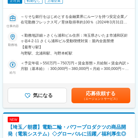
正社員
転勤なし
上場企業
～りそな銀行をはじめとする金融業界にルーツを持つ安定企業／
在宅勤務フレックス可／育休取得率約100％（2024年3月31日時
仕事内容
点）／「多様な働き方実践企業（プラチナ）」・健康経営優良法
人2025（大規模法人部門）認定～
＜勤務地詳細＞さくら浦和ビル住所：埼玉県さいたま市浦和区針
ヶ谷4-2-11 さくら浦和ビル受動喫煙対策：屋内全面禁煙
■業務概要：
勤務地
【最寄り駅】
＜直請案件で上流工程の経験を積める環境◎＞
与野駅、北浦和駅、与野本町駅
大規模な金融・保険業向け基幹システムの開発業務、基盤構築業
務をお任せします。
＜予定年収＞550万円～750万円＜賃金形態＞月給制＜賃金内訳＞
月額（基本給）：300,000円～380,000円＜月給＞300,000円～
■業務詳細：
給与
380,000円＜昇給有無＞有＜残業手当＞有＜給与補足＞■賞与：年
・システムの運用／監視
2回（6月・12月）※過去実績5.4ヶ月分■昇給：年1回（4月）賃金
・障害発生時の迅速な対応及び調査、復旧
はあくまでも目安の金額であり、選考を通じて上下する可能性が
・ネットワーク、サーバ、ストレージ等のインフラ環境の維持／
あります。月給(月額)は固定手当を含めた表記です。
応募依頼する
管理
気になる
（エージェントサービス）
・セキュリティポリシーの実施と改善提案
・業務プロセスの最適化及びドキュメントの作成
・システム改善に向けたプロジェクトへの参画
NEW
■案件例：
【埼玉／朝霞】電動二輪・パワープロダクツの商品開
制度改正対応／既存機能バージョンアップ／新画面の構築／周辺
システム中心に先端技術の適用（タブレットやRPA導入／AI活
発（電装システム）◇グローバルに活躍／福利厚生◎