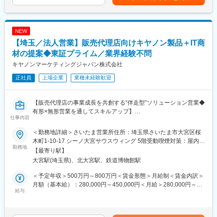
金額であり、選考を通じて上下する可能性があります。月給(月額)
■業務の魅力
は固定手当を含めた表記です。
・100年に1度の転換期と言われるモビリティ業界において、最新
の技術に触れながらITの経験を深めることができます。
NEW
・ソフトウェアデファインドの新たなサービスづくりに関わるこ
【埼玉／法人営業】販売代理店向けキヤノン製品＋IT商
とができます。
・ソフトウェアデファインドアーキテクチャーが次世代の自動車
材の提案◆東証プライム／業界経験不問
技術の基盤として注目されている中、OTAプラットフォーム開発
キヤノンマーケティングジャパン株式会社
は、CASE社会においてHondaが『モノ売りからコト売り』へと
正社員
上場企業
業種未経験歓迎
移行するための重要な役割を担います。
■職場の雰囲気
【販売代理店の事業成長を共創する“伴走型”ソリューション営業◆
中途採用や若手が多く、企画立案を裁量を持って推進できる、自
有形×無形営業を通してスキルアップ】
由闊達な雰囲気です。
仕事内容
■概要
■職場環境・風土
＜勤務地詳細＞さいたま営業所住所：埼玉県さいたま市大宮区桜
当社と既にお取引のある販売代理店向けの営業担当として、新規
「買う喜び、売る喜び、創る喜びを世界に広げる」を基本理念
木町1-10-17 シーノ大宮サウスウィング 5階受動喫煙対策：屋内全
ソリューション提案および既存ソリューションの拡販支援をご担
勤務地
に、Hondaでは数々の製品を創業から生み出し続けてきました。
面禁煙変更の範囲：会社の定める事業所（リモートワーク含む）
【最寄り駅】
当いただきます。
役員から現場社員まであらゆる人材が自由な発想で、夢や理想を
大宮駅(埼玉県)、北大宮駅、鉄道博物館駅
担当商材は、各種キヤノン製品に加えクラウドサービス、ITセキ
徹底的に追求する風土が根付いており、学歴や年齢に関係なく誰
ュリティ、ネットワークカメラなども顧客ニーズに応じて扱いま
もがフラットに活躍できる職場環境です。積極的に仕事に向き合
＜予定年収＞500万円～800万円＜賃金形態＞月給制＜賃金内訳＞
す。
い、推進する力のある従業員には、入社直後であっても大きな仕
月額（基本給）：280,000円～450,000円＜月給＞280,000円～
販売代理店の事業成長をミッションとしているため、営業同行や
給与
事が任されます。Hondaは在籍する従業員の約30％が中途採用で
450,000円＜昇給有無＞有＜残業手当＞有＜給与補足＞※経験・ス
戦略策定を通じて販売力向上のため伴走していただきます。
入社し、活躍しています。「人材の多様性」を大切にしているの
キル・年齢等を考慮の上、当社規定により決定します。■業績昇
で、「こんな仕事をしてみたい」「こんなやり方でやってみた
給：年1回（4月）■賞与：年2回（6月・12月）賃金はあくまでも
■業務内容