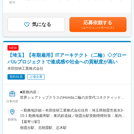
ち、新しい領域へ主体的に挑戦できる仲間を求めています。
給与
520,000円＜昇給有無＞有＜残業手当＞有＜給与補足＞【年収
■研修制度
例】※時間外勤務手当（30h/月）・賞与含む・メンバークラス 約
座学も含めた研修とOJT期間（約３か月）を用意、その後も入社6
■業務内容
660万円（月給約29万円）・チームリーダークラス 約810万円
か月で基礎研修、1年半で中堅研修、3～5年で管理職研修等手厚
Hondaパワープロダクツにて、電動領域の研究開発および商品開
（月給約36万円）・係長クラス 約960万円（月給約43万円）・
応募依頼する
く研修をご用意しています。
発を担当します。完成機制御、モーター制御、バッテリー充電器
気になる
管理職 約1,230万円（月給約64万円）賃金はあくまでも目安の
・入社後研修詳細
（エージェントサービス）
などの先行技術の研究に取り組み、制御ユニットの要求仕様を策
金額であり、選考を通じて上下する可能性があります。月給(月額)
期間：4泊5日
定します。仕様検討では、機能要求を構造化し、電気回路・通
は固定手当を含めた表記です。
場所：当社の研修施設セコムHDセンター
信・制御ロジックなど複数領域の観点を整理しながらシステム要
ビジネスマナーといった社会人の基礎から、「警備業法」で定め
件に落とし込みます。
NEW
られた教育、基本動作や救急法等、それぞれの業務に必要な知識
加えて、サプライヤーとの共同開発では、技術課題を抽出し、実
【埼玉】【有期雇用】ITアーキテクト（二輪）◇グロー
や技能を学び、セキュリティのプロフェッショナルとしての基本
装方針をすり合わせながら試作検証を進めます。二輪・パワープ
を身に付けられます。
ロダクツ・四輪の関連部門と連携し、モバイルパワーパックを含
バルプロジェクトで達成感や社会への貢献度が高い
むシステムとしての適合性を評価します。
本田技研工業株式会社
■働き方
勤務例：
契約社員
上場企業
■業務の魅力
月：日勤、火：日勤、水：日勤、木：休、金：夜勤、土：夜勤明
新しい電動パワープロダクツやバッテリー事業に技術面から挑戦
け休み、日：休
できます。先行技術の研究から市場投入までを経験でき、制御・
■業務内容：
週平均労働時間39時間と働きやすい環境です。
回路・バッテリー・モーターなど複数領域を横断してスキルを広
世界シェアトップクラスのHonda二輪の次世代コネクティッドサ
※原則夜勤は連続2日まで
げられます。少数精鋭の組織で裁量が大きく、自らの判断で開発
仕事内容
ービスにおいて、今後開発していくクラウドを活用したサービ
を進められる点も魅力です。
ス・Webプラットフォームの設計構想とアーキテクチャー構築を
変更の範囲：会社の定める業務
＜勤務地詳細＞本田技研工業株式会社住所：埼玉県朝霞市泉水3-
担当します。
■働く環境
15-1 勤務地最寄駅：東武鉄道線／朝霞台駅受動喫煙対策：屋内全
勤務地
Hondaは「三つの喜び」を理念とし、自由な発想と挑戦を尊重す
面禁煙変更の範囲：業務上の事情により国内外の事業所(子会社及
【最寄り駅】
■業務詳細：
る文化が根付いています。年齢や経歴に関係なく意欲ある人材に
び関連会社を含む)への異動または出向・派遣を命じる場合あり
朝霞台駅、北朝霞駅、志木駅
クラウドを活用したコネクテッドサービスプラットフォームの設
大きな役割が任される環境で、主体的に動く姿勢を歓迎します。