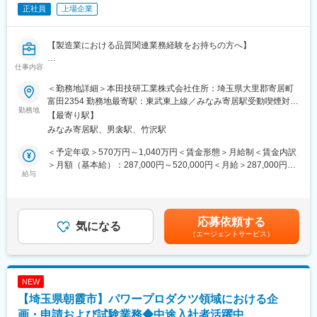
める業務への配置転換を命じる場合があります。
正社員
上場企業
上記、様々な関係部署、サプライヤー様とのやりとりを行いなが
ら推進していただきます。
【製造業における品質関連業務経験をお持ちの方へ】
※国内外の出張があります。
仕事内容
■業務概要
【ポジションの魅力・面白み】
四輪の新機種開発フェーズおよび量産フェーズにおけるお取引先
●電動製品の拡がりに伴い電装技術が進化し続ける世の中で、より
＜勤務地詳細＞本田技研工業株式会社住所：埼玉県大里郡寄居町
様製造部品の品質管理および品質改善業務をお任せいたします。
多くの人々に『移動の喜び』や『日々の生活を支える』価値を提
富田2354 勤務地最寄駅：東武東上線／みなみ寄居駅受動喫煙対
勤務地
供する命題を掲げ、とくに二輪車においては世界No.1メーカーの
策：屋内全面禁煙変更の範囲：勤務地補足欄に記載
【最寄り駅】
完成車部品の大半を占める外作部品の品質は、お客様の信頼に直
技術者として世界に対峙することができます。
みなみ寄居駅、男衾駅、竹沢駅
結します。EV領域（e-Axleや電動化コア部品など）の技術拡大に
●電動二輪、電動パワープロダクツの領域において幅広い商品の開
伴い、開発段階から量産まで組織の信頼を支える重要な役割を担
発に関わることができ、世界初・業界初の技術開発にも積極的に
＜予定年収＞570万円～1,040万円＜賃金形態＞月給制＜賃金内訳
っています。
チャレンジすることが可能です。
＞月額（基本給）：287,000円～520,000円＜月給＞287,000円～
給与
520,000円＜昇給有無＞有＜残業手当＞有＜給与補足＞【年収
■業務内容
【職場環境・風土】
例】※時間外勤務手当（30h/月）・賞与含む・メンバークラス 約
※ご経験／スキルに合わせ詳細業務を決定します。
Hondaは「三つの喜び（買う喜び、売る喜び、創る喜び）」を基
660万円（月給約29万円）・チームリーダークラス 約810万円
・新機種立上げ準備段階の部品品質熟成業務（図面検証から仕様
本理念に、創業から数々の製品を生みだし続けてきました。
（月給約36万円）・係長クラス 約960万円（月給約43万円）・
応募依頼する
への意思入れと部品／製造工程の造りこみ）
気になる
役員から現場社員まで、あらゆる人材が自由な発想で、夢や理想
管理職 約1,230万円（月給約64万円）賃金はあくまでも目安の
（エージェントサービス）
・お取引先搬入部品の品質保証業務とお取引先製造現場監査
を徹底的に追求する風土が根付いており、学歴や年齢に関係なく
金額であり、選考を通じて上下する可能性があります。月給(月額)
・品質問題発生時の原因解析と再発防止対策検討
誰もがフラットに活躍できる職場環境です。主体的に仕事に向き
は固定手当を含めた表記です。
合い、意欲と能力のある社員には、入社直後であっても大きな仕
上記PDCAサイクルを回すことにより、お取引先様とともに安
事が任されます。
NEW
心・安全なモビリティ社会の実現に向け寄与していただきます。
【埼玉県朝霞市】パワープロダクツ領域における企
変更の範囲：専門性や適性、会社ニーズなどを踏まえ、会社が定
※国内外のお取引先への出張が発生します。
画・申請および試験業務◆中途入社者活躍中
める業務への配置転換を命じる場合がある