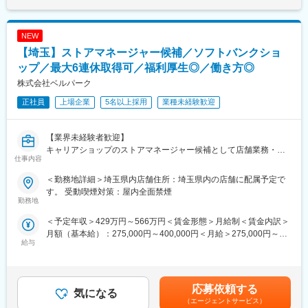
技術にふれることが可能です。
2. 先進シミュレーションを用いた性能検証
・CAE/CFD活用： 構造解析、流体解析、燃焼解析などを用いた性
変更の範囲：会社の定める業務
NEW
能・信頼性の検証
【埼玉】ストアマネージャー候補／ソフトバンクショ
・AI・機械学習を活用し、CAE/CFDの予測精度および計算効率を
高めるとともに、設計初期段階での性能・信頼性評価の高度化を
ップ／最大6連休取得可／福利厚生◎／働き方◎
図る
株式会社ベルパーク
正社員
上場企業
5名以上採用
業種未経験歓迎
3. 実車での実証・評価
・試作・検証： 試作車や生産準備車を用いた実走行・稼働テスト
を通じ、エンジン性能に加え、排ガス性能、触媒耐久性、振動・
【業界未経験者歓迎】
サウンド特性、駆動系を含めた操作性が狙い通りとなっているか
キャリアショップのストアマネージャー候補として店舗業務・マ
の実証
仕事内容
ネジメント全般をお任せ♪
・官能評価： 数値化できない「Hondaらしいエンジンサウンド」
■職務内容：
や「加速フィーリング」の磨き込み
＜勤務地詳細＞埼玉県内店舗住所：埼玉県内の店舗に配属予定で
ソフトバンクショップのストアマネージャー候補として、雇入れ
す。 受動喫煙対策：屋内全面禁煙
直後はキャリアショップのマネージャー候補として、店舗業務や
勤務地
4. 量産に向けた製造調整・図面化
店舗マネジメントをお任せ致します。入社後まずはクルーを経
・製造技術整合： 自社工場および国内外の部品サプライヤーと連
＜予定年収＞429万円～566万円＜賃金形態＞月給制＜賃金内訳＞
験。接客業務／カウンター業務／店舗業務などの業務をお任せ
携し、製造コストや作りやすさを考慮した仕様調整
月額（基本給）：275,000円～400,000円＜月給＞275,000円～
し、業務に慣れていただきます。入社半年～１年半を目処に経験
・出図： 最終的な製品仕様を反映した詳細設計および図面作成
給与
400,000円＜昇給有無＞有＜残業手当＞有＜給与補足＞※ソフトバ
を積んだ後は、副店長・店長として店舗運営をお任せします。
ンク認定資格を取得すると資格手当が追加支給されます。※上記月
具体的には…
■業務の魅力
収・年収は時間外勤務手当を月30時間想定として加えた金額で
・スタッフの育成
パワーユニット全体を俯瞰し、設計・解析・実機評価を往復しな
す。賞与：年2回（6・12月）・昇給：年1回賞与とは別にインセ
・シフト管理
応募依頼する
がら商品価値を高められる点が特長です。性能だけでなく
気になる
ンティブや特別賞与も支給実績あり（2025年は30万円の追加支給
・売上管理
「Hondaらしい」フィーリングやサウンドに技術で向き合い、世
（エージェントサービス）