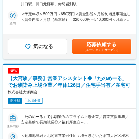
書のチェックやデータ化等のドキュメント業務のプロジェクトが
川口駅、川口元郷駅、赤羽岩淵駅
メインですが、直近ではコロナ渦における給付金に関する書類対
■魅力・やりがい：
応等、特需が発生しております。
グローバルプロジェクトで達成感や社会への貢献度が高いこと、
＜予定年収＞500万円～650万円＜賃金形態＞月給制補足事項無し
マネジメント層の強化に伴う増員での募集です。
また、一緒に未来のHondaを創生するチャレンジに携わること
＜賃金内訳＞月額（基本給）：320,000円～540,000円＜月給＞
給与
320,000円～540,000円＜昇給有無＞有＜残業手当＞有＜給与補足
■業務内容：
■職場の雰囲気：
＞※想定年収には残業代は含まれておりません※能力・経験・前職
金融業界や官公庁向けにお客様企業の申込書や申請書のチェック
キャリア採用や若手が多く、企画立案を自由度をもって達成でき
給与等を考慮の上決定いたします。※残業代は時間単位で全額支給
やデータ化等のドキュメント業務のプロジェクトにおいて、複数
る、自由闊達な雰囲気
されます。※昇給年1回/賞与年2回賃金はあくまでも目安の金額で
応募依頼する
拠点のマネジメントがメインミッションになります。下記のよう
気になる
あり、選考を通じて上下する可能性があります。月給(月額)は固定
（エージェントサービス）
なカウンターパートがマネジメント対象になります。
変更の範囲：※専門性や適性、会社ニーズなどを踏まえ、会社が定
手当を含めた表記です。
※マネジメント対象※
める業務への配置転換を命じる場合があります。
・事業所責任者：1拠点のプロジェクトマネジメントをするポジシ
ョンです。
NEW
・スーパーバイザー：複数名のチームリーダーを束ねるポジショ
【大宮駅／事務】営業アシスタント◆「たのめーる」
ンです。受託サービスを提供する中で、顧客との折衝も発生しま
す。
でお馴染み上場企業／年休126日／住宅手当有／在宅可
・チームリーダー：数十名のオペレーターのマネジメントを行い
株式会社大塚商会
ます。
正社員
上場企業
・オペレーター：カード発行の申し込み対応や保険の支払い対応
におけるデータ入力、官公庁における書類の封入や発送業務な
ど、各種事務業務の対応をいただきます。
「たのめーる」でお馴染みのプライム上場企業／営業支援事務／
安定基盤で長期就業◎／福利厚生◎～
■同ポジションの魅力／キャリア：
仕事内容
●残業約8~12h・住宅手当あり・えるぼし認定3つ星獲得/女性の活
お客様企業から委託された業務をチームで行うため、チームで助
躍や働きやすさを実現
け合いながら業務を遂行するポジションです。
＜勤務地詳細＞北関東営業部住所：埼玉県さいたま市大宮区桜木