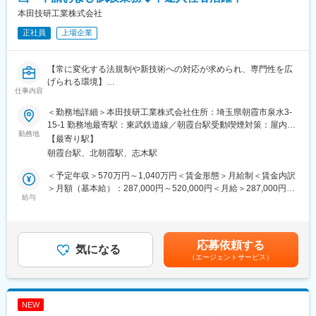
本田技研工業株式会社
■業務の魅力
正社員
上場企業
外作部品を供給していただくお取引先様との取引窓口として、開
発（新機種立上げ）～量産まで幅広い領域を担当することが可能
です。
【常に変化する法規制や新技術への対応が求められ、専門性を広
部品がまだ出来上がっていない段階から開発に関わることや、何
げられる環境】
万種類にも及ぶ部品の現物を実際に見ながら品質業務を担うこと
仕事内容
ができます。
■業務概要
自分たちが関わった部品が組み合わさり、できあがった完成品を
＜勤務地詳細＞本田技研工業株式会社住所：埼玉県朝霞市泉水3-
各国法規に基づいたパワープロダクツの適法性確保および認証取
目にしたときの喜びは一入です。
15-1 勤務地最寄駅：東武鉄道線／朝霞台駅受動喫煙対策：屋内全
得に向け、企画立案から試験・申請のリードまでを担うポジショ
勤務地
EV・電動化コア部品など、最先端技術領域にも携わるチャンスも
面禁煙変更の範囲：勤務地補足欄に記載
【最寄り駅】
ンです。事業戦略や生産計画と連動しながら、グローバル認証の
あります。
朝霞台駅、北朝霞駅、志木駅
推進を技術・法規両面で支えていただきます。
■現場従業員の声
＜予定年収＞570万円～1,040万円＜賃金形態＞月給制＜賃金内訳
国内外の拠点や関連部門と連携しながら、製品の認可取得を通じ
・30代社員
＞月額（基本給）：287,000円～520,000円＜月給＞287,000円～
て「安全で信頼性の高い製品」を世に届けることができる、やり
給与
品質・調達・コスト領域のエキスパートと日々連携して業務する
520,000円＜昇給有無＞有＜残業手当＞有＜給与補足＞【年収
がいの大きいポジションです。
ことで、経験の幅の広がりにつながっています。
例】※時間外勤務手当（30h/月）・賞与含む・メンバークラス 約
新規プロジェクト情報など経営の最新状況に触れることもできて
660万円（月給約29万円）・チームリーダークラス 約810万円
■業務内容
います。
（月給約36万円）・係長クラス 約960万円（月給約43万円）・
応募依頼する
法規の調査、解釈、認証試験のスケジュール立案、進捗管理、試
気になる
管理職 約1,230万円（月給約64万円）賃金はあくまでも目安の
（エージェントサービス）
験対応、申請業務など、幅広い業務をメンバーと協力しながら一
・20代社員
金額であり、選考を通じて上下する可能性があります。月給(月額)
緒に推進していただきます。
外作部品を供給していただく取引先品質窓口として、開発（新機
は固定手当を含めた表記です。
種立上げ）～量産まで幅広い範囲で裁量責任を持った活動がで
◎企画関連業務
き、品質向上のために自らの意思で内外の設計者と共創しながら
NEW
・各国法規の調査・解釈および要求事項の技術的検証
仕様反映をすることも可能です。