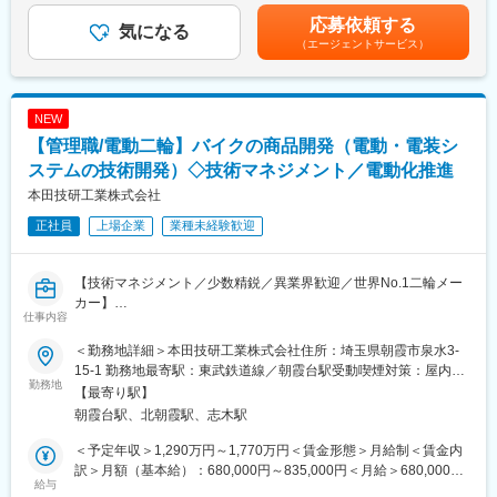
◇便利な使い方のレクチャー
月給にプラスして手当が支給。
トバンク認定資格を取得すると資格手当が追加支給されます。※上
◇店頭ディスプレイづくり
応募依頼する
・エグゼクティブショップディレクター：8万円
気になる
記月収・年収はみなし残業手当含む加えた金額です。賞与：年2回
◇店内イベントの企画・実施など
（エージェントサービス）
・ショップエキスパート・ショップディレクター：6万円
（6・12月）・昇給：年1回賞与とは別にインセンティブや特別賞
・チーフアドバイザー：3万円
与も支給実績あり（2025年は30万円の追加支給を実施） 賃金は
■研修体制充実♪
・アドバイザー：1万円
あくまでも目安の金額であり、選考を通じて上下する可能性があ
・約9割が未経験スタート★
試験内容は商品知識・接客・直近の販売実績などが評価対象とな
ります。月給(月額)は固定手当を含めた表記です。
NEW
教える立場の先輩社員の7割が未経験スタートなので、入社時の不
ります。合格率約88%！
安な気持ちはよく理解できます。
【管理職/電動二輪】バイクの商品開発（電動・電装シ
★働き方◎
あなたが安心できるようしっかりとフォローします！同期入社の
・有給・連休取得を推進！月に最低1日の有給取得推進
ステムの技術開発）◇技術マネジメント／電動化推進
仲間はもちろん、先輩ともいい関係を築いていけるのがベルパー
・育休実績：取得率：約95％／復帰率89.1％
本田技研工業株式会社
クの魅力のひとつ。
・ショップ勤務者 4連休超取得率：86.8％
困った時はすぐに相談し合えて、互いに高め合いながら成長でき
正社員
上場企業
業種未経験歓迎
ます！
・研修体制も充実！研修部が主催するコンプライアンス研修、業
務知識習得研修のほか、店舗配属後もスキルアップ・レベルアッ
【技術マネジメント／少数精鋭／異業界歓迎／世界No.1二輪メー
プを支援するツールや環境が整っています。
カー】
仕事内容
電動・電装技術が進化し続ける二輪領域で、マネジメントと技術
■この仕事の魅力
判断の両輪を担うポジションです。管理職でありながら、制御技
＜勤務地詳細＞本田技研工業株式会社住所：埼玉県朝霞市泉水3-
★ライフイベントへの支援多数★
術を軸に製品開発の最前線に関わり続けるキャリアを描けます。
15-1 勤務地最寄駅：東武鉄道線／朝霞台駅受動喫煙対策：屋内全
（1）社員の男女比【47％：53％】で、男女共にバランスよく活
勤務地
面禁煙
【最寄り駅】
躍しています。
■採用背景
朝霞台駅、北朝霞駅、志木駅
・年休実質128日！
EVやコネクテッド技術の進展により、二輪車に求められる電動・
・月1日の有給取得・連続休暇取得を推進中
電装システムは高度化しています。将来にわたり「移動の喜び」
＜予定年収＞1,290万円～1,770万円＜賃金形態＞月給制＜賃金内
・育休取得率約95％／復帰率は89.1％！
を提供し続けるため、制御システムの専門性とマネジメント力を
訳＞月額（基本給）：680,000円～835,000円＜月給＞680,000円
・保育園に預けて復職した場合⇒保育手当を支給（3歳まで）
併せ持つ人材を募集します。
給与
～835,000円＜昇給有無＞有＜残業手当＞無賃金はあくまでも目