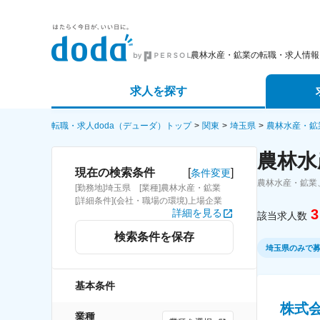
農林水産・鉱業の転職・求人情報
求人を探す
詳細条件から探す
エージェ
転職・求人doda（デューダ）トップ
関東
埼玉県
農林水産・鉱
農林水
新着求人から探す
スカウト
[
]
現在の検索条件
条件変更
農林水産・鉱業
[勤務地]埼玉県 [業種]農林水産・鉱業
求人特集から探す
パートナ
[詳細条件](会社・職場の環境)上場企業
3
詳細を見る
該当求人数
検索条件を保存
埼玉県のみで
基本条件
株式
業種