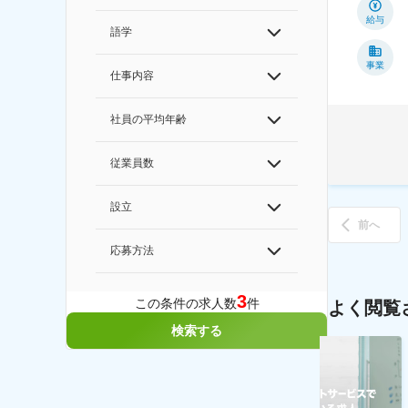
給与
語学
事業
仕事内容
社員の平均年齢
従業員数
設立
前へ
応募方法
3
この条件の求人数
件
よく閲覧
検索する