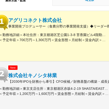
埼玉県
農林水産・鉱業
アグリコネクト株式会社
事業開発プロデューサー（食農分野の事業開発支援）◆リーダー
＜勤務地詳細＞本社住所：東京都港区芝公園1-3-8 苔香園ビル4階勤務地最寄駅：都営三田線／御成門駅受動喫煙対策：屋内全面禁煙変更の範囲：会社の定める事業所
＜予定年収＞700万円～1,300万円＜賃金形態＞月給制＜賃金内訳＞月額（基本給）：400,000円～650,000円固定残業手当/月：92,640円～150,510円（固定残業時間30時間0分/月）超過した時間外労働の残業手当は追加支給＜月給＞492,640円～800,510円（一律手当を含む）＜昇給有無＞有＜残業手当＞有＜給与補足＞※給与は職歴、スキルなどに応じて相談※役職がつく場合は、別途、役職手当（50,000円～10,000円）を支給※マネージャー職以上の場合は、管理職のため残業代支給対象外■昇給：年1回（4月）■賞与：年1回（12月）賃金はあくまでも目安の金額であり、選考を通じて上下する可能性があります。月給(月額)は固定手当を含めた表記です。
New
株式会社キノシタ林業
【2030年IPOを財務から牽引】CFO候補／財務基盤の構築・成
＜勤務地詳細＞東京支店住所：東京都港区赤坂4-2-19 SHASTA/EAST 5F勤務地最寄駅：東京メトロ線／赤坂見附駅受動喫煙対策：屋内全面禁煙変更の範囲：会社の定める事業所
＜予定年収＞1,200万円～1,600万円＜賃金形態＞月給制＜賃金内訳＞月額（基本給）：625,000円～875,000円固定残業手当/月：191,360円～267,920円（固定残業時間40時間0分/月）超過した時間外労働の残業手当は追加支給＜月給＞816,360円～1,142,920円（一律手当を含む）＜昇給有無＞有＜残業手当＞有＜給与補足＞※実績に応じて柔軟に検討します。■賞与：年2回（6、12月）■昇給：年1回（3、9月）賃金はあくまでも目安の金額であり、選考を通じて上下する可能性があります。月給(月額)は固定手当を含めた表記です。