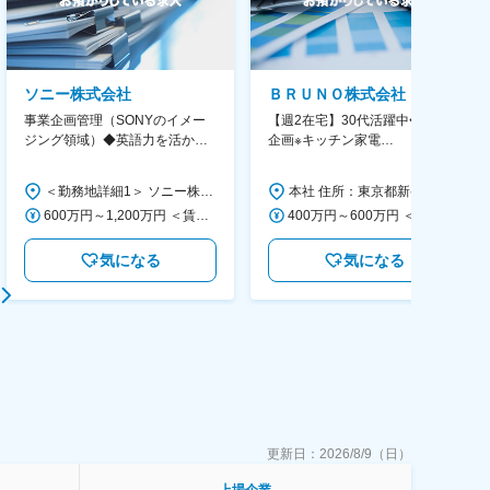
ソニー株式会社
ＢＲＵＮＯ株式会社
事業企画管理（SONYのイメー
【週2在宅】30代活躍中◆商品
ジング領域）◆英語力を活か
企画※キッチン家電
す/CFO管轄＃SECCFO0027
◆「BRUNO」新商品の企画／企
画～調達／働き方◎
＜勤務地詳細1＞ ソニー株式会社 住所：神奈川県横浜市西区みなとみらい5-1-1 受動喫煙対策：屋内全面禁煙 ＜勤務地詳細2＞ ソニーシティ大崎 住所：東京都品川区大崎2-10-1 勤務地最寄駅：JR線／大崎駅 受動喫煙対策：屋内全面禁煙 変更の範囲：会社の定める事業所（リモートワーク含む）
本社 住所：東京都新宿区西新宿6丁目22-1 新宿スクエアタワー B1階 勤務地最寄駅：東京メトロ丸ノ内線／西新宿駅 受動喫煙対策：屋内全面禁煙 変更の範囲：会社の定める事業所（リモートワーク含む）
600万円～1,200万円 ＜賃金形態＞ 月給制 ＜賃金内訳＞ 月額（基本給）：350,000円～500,000円 ＜月給＞ 350,000円～500,000円 ＜昇給有無＞ 有 ＜残業手当＞ 有 ＜給与補足＞ ※年収は経験や能力を考慮の上、当社規定により決定します。 賃金はあくまでも目安の金額であり、選考を通じて上下する可能性があります。 月給(月額)は固定手当を含めた表記です。
400万円～600万円 ＜賃金形態＞ 月給制 経験・能力を考慮の上、優遇いたします。 ＜賃金内訳＞ 月額（基本給）：300,000円～450,000円 ＜月給＞ 300,000円～450,000円 ＜昇給有無＞ 有 ＜残業手当＞ 有 ＜給与補足＞ ・賞与実績：年2回 ・昇給：年1回 ※半年毎に評価を行い、評価が高ければ年齢に関係なく昇給・昇格していきます。創造性の高い人・新しいことにチャレンジした人が高い評価を得られます。 賃金はあくまでも目安の金額であり、選考を通じて上下する可能性があります。 月給(月額)は固定手当を含めた表記です。
気になる
気になる
更新日：
2026/8/9（日）