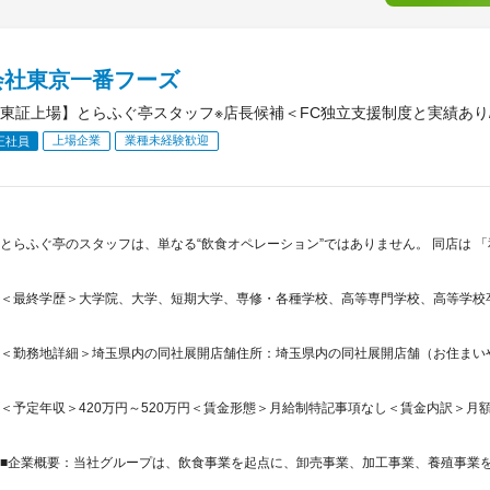
会社東京一番フーズ
東証上場】とらふぐ亭スタッフ※店長候補＜FC独立支援制度と実績あり
上場企業
業種未経験歓迎
正社員
とらふぐ亭のスタッフは、単なる“飲食オペレーション”ではありません。 同店は 
＜最終学歴＞大学院、大学、短期大学、専修・各種学校、高等専門学校、高等学校
＜勤務地詳細＞埼玉県内の同社展開店舗住所：埼玉県内の同社展開店舗（お住まいや希
＜予定年収＞420万円～520万円＜賃金形態＞月給制特記事項なし＜賃金内訳＞月額（基本
■企業概要：当社グループは、飲食事業を起点に、卸売事業、加工事業、養殖事業を垂