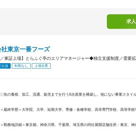
求人
会社東京一番フーズ
／東証上場】とらふぐ亭のエリアマネージャー◆独立支援制度／需要拡
転勤なし
上場企業
正社員
◇魚の養殖、加工、流通、販売までを行う6次産業を構築し、他にない事業スタイルで
＜最終学歴＞大学院、大学、短期大学、専修・各種学校、高等専門学校、高等学校
＜勤務地詳細＞東京都、神奈川県、千葉県、埼玉県の同社展開店舗住所：東京、神奈川