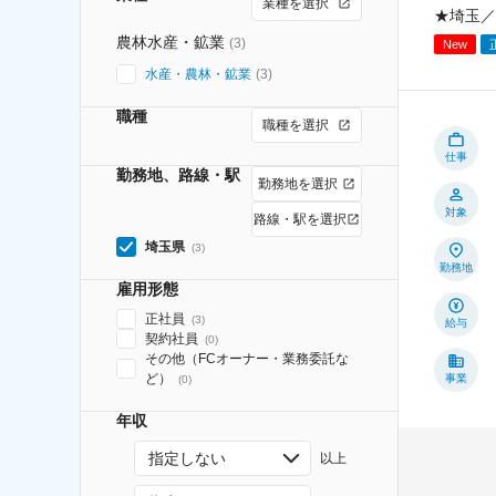
業種を選択
★埼玉／
農林水産・鉱業
(
3
)
New
水産・農林・鉱業
(
3
)
職種
職種を選択
仕事
勤務地、路線・駅
勤務地を選択
対象
路線・駅を選択
埼玉県
(
3
)
勤務地
雇用形態
正社員
(
3
)
給与
契約社員
(
0
)
その他（FCオーナー・業務委託な
ど）
事業
(
0
)
年収
指定しない
以上