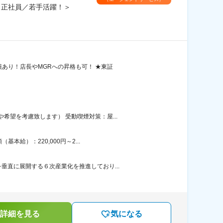
／正社員／若手活躍！＞
績あり！店長やMGRへの昇格も可！ ★東証
望を考慮致します） 受動喫煙対策：屋...
給）：220,000円～2...
直に展開する６次産業化を推進しており...
詳細を見る
気になる