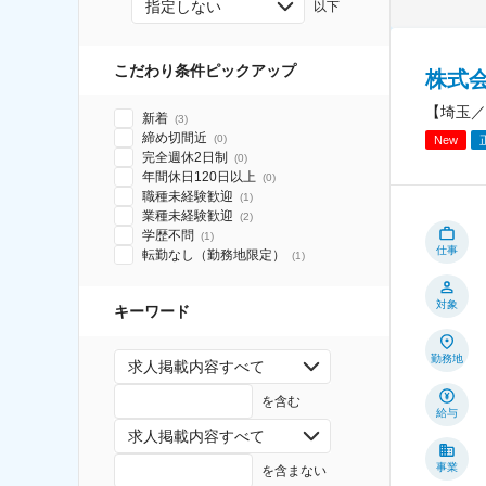
指定しない
以下
こだわり条件ピックアップ
株式
【埼玉／
新着
(
3
)
締め切間近
(
0
)
New
完全週休2日制
(
0
)
年間休日120日以上
(
0
)
職種未経験歓迎
(
1
)
業種未経験歓迎
(
2
)
学歴不問
(
1
)
仕事
転勤なし（勤務地限定）
(
1
)
対象
キーワード
勤務地
求人掲載内容すべて
を含む
給与
求人掲載内容すべて
事業
を含まない