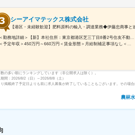
シーアイマテックス株式会社
【港区・未経験歓迎】肥料原料の輸入・調達業務◆伊藤忠商事と連
＜勤務地詳細＞【新】本社住所：東京都港区芝三丁目8番2号住友不動産芝公園ファーストビル９階 勤務地最寄駅：都営地下鉄三田線／芝公園駅受動喫煙対策：屋内全面禁煙変更の範囲：会社の定める事業所
＜予定年収＞450万円～660万円＜賃金形態＞月給制補足事項なし＜賃金内訳＞月額（基本給）：280,000円～378,000円＜月給＞280,000円～378,000円＜昇給有無＞有＜残業手当＞有＜給与補足＞■賞与：年2回（6月/12月）■モデル年収：年収510万円 30歳（月給280,000円＋賞与）※時間外手当除く年収620万円 37歳（月給356,000円＋賞与）※時間外手当除く賃金はあくまでも目安の金額であり、選考を通じて上下する可能性があります。月給(月額)は固定手当を含めた表記です。
募数の多い順にランキングしています（非公開求人は除く）。
間：2026/8/2（日）～2026/8/8（土）
より掲載終了予定日よりも前に求人募集が終了していることもございます。その場合
農林
向