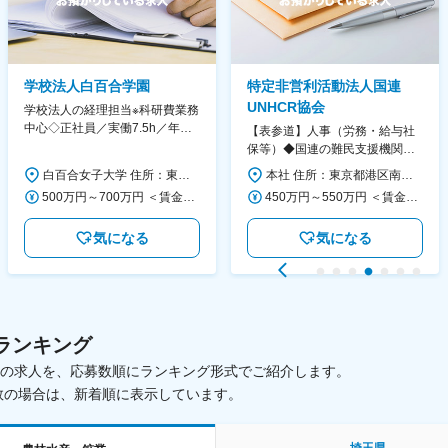
学校法人白百合学園
特定非営利活動法人国連
UNHCR協会
学校法人の経理担当※科研費業務
中心◇正社員／実働7.5h／年休
【表参道】人事（労務・給与社
130日／1881年創立の伝統女子
保等）◆国連の難民支援機関の
大学
活動を支える日本公式支援窓口
白百合女子大学 住所：東京都調布市緑ヶ丘1-25 勤務地最寄駅：京王線／仙川駅 受動喫煙対策：屋内全面禁煙 変更の範囲：会社の定める事業所
本社 住所：東京都港区南青山6-10-11 ウェスレーセンター3F 勤務地最寄駅：地下鉄各線／表参道駅 受動喫煙対策：屋内全面禁煙 変更の範囲：会社の定める事業所（リモートワーク含む）
◆正職員登用前提
500万円～700万円 ＜賃金形態＞ 月給制 ＜賃金内訳＞ 月額（基本給）：280,000円～430,000円 ＜月給＞ 280,000円～430,000円 ＜昇給有無＞ 有 ＜残業手当＞ 有 ＜給与補足＞ ※年齢・過去の経験に基づき、本学規定に合わせ決定 【残業手当】有 /残業時間に応じて全額支給（※想定年収に含む） 【各種手当】扶養手当/住宅手当/通勤手当 等 【賞与】年2回（6月、12月） 【昇給】年1回（4月） 賃金はあくまでも目安の金額であり、選考を通じて上下する可能性があります。 月給(月額)は固定手当を含めた表記です。
450万円～550万円 ＜賃金形態＞ 月給制 ＜賃金内訳＞ 月額（基本給）：340,000円～420,000円 ＜月給＞ 340,000円～420,000円 ＜昇給有無＞ 有 ＜残業手当＞ 有 ＜給与補足＞ ※能力・経験によって決定します。 ■賞与あり（業績評価に応じて支給） 賃金はあくまでも目安の金額であり、選考を通じて上下する可能性があります。 月給(月額)は固定手当を含めた表記です。
気になる
気になる
ランキング
載中の求人を、応募数順にランキング形式でご紹介します。
数の場合は、新着順に表示しています。