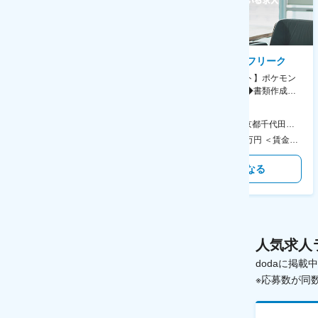
AGC株式会社
株式会社ゲームフリーク
【横浜※一般職/転勤なし】庶
【庶務アシスタント】ポケモン
務・事務担当～開発部材の発注
シリーズ開発企業◆書類作成・
やDXに向けたシステム利用等～
データ入力など◆年休126日・
食事補助あり◎
AGC横浜テクニカルセンター 住所：神奈川県横浜市鶴見区末広町1-1 勤務地最寄駅：JR線／弁天橋駅 受動喫煙対策：敷地内喫煙可能場所あり 変更の範囲：無
本社 住所：東京都千代田区神田錦町2-2-1 KANDASQUARE 受動喫煙対策：屋内全面禁煙 変更の範囲：会社の定める事業所
400万円～550万円 ＜賃金形態＞ 月給制 固定給＋業績給 ＜賃金内訳＞ 月額（基本給）：230,000円～280,000円 ＜月給＞ 230,000円～280,000円 ＜昇給有無＞ 有 ＜残業手当＞ 有 ＜給与補足＞ ※上記はあくまで最低保証額です。実際にはこれまでの経験やスキルを考慮の上、決定します。 年収には残業代は含めておりません。 ■昇給：年1回 ■賞与：年2回 賃金はあくまでも目安の金額であり、選考を通じて上下する可能性があります。 月給(月額)は固定手当を含めた表記です。
350万円～500万円 ＜賃金形態＞ 月給制 ＜賃金内訳＞ 月額（基本給）：215,000円～307,000円 固定残業手当/月：76,700円～110,000円（固定残業時間45時間0分/月） 超過した時間外労働の残業手当は追加支給 ＜月給＞ 291,700円～417,000円（一律手当を含む） ＜昇給有無＞ 有 ＜残業手当＞ 有 ＜給与補足＞ ※経験・能力を考慮の上、年齢に関わりなく当社規定により優遇します。 賃金はあくまでも目安の金額であり、選考を通じて上下する可能性があります。 月給(月額)は固定手当を含めた表記です。
気になる
気になる
人気求人
dodaに掲
※応募数が同