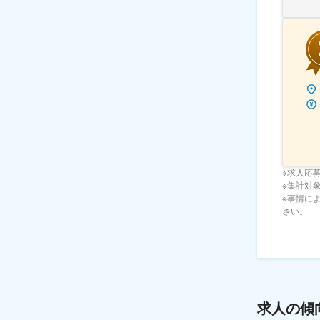
※求人応
※集計対象期
※事情に
さい。
求人の傾