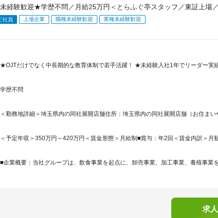
未経験歓迎★学歴不問／月給25万円＜とらふぐ亭スタッフ／東証上場
上場企業
職種未経験歓迎
業種未経験歓迎
正社員
★OJTだけでなく中長期的な教育体制で若手活躍！ ★未経験入社1年でリーダー実
学歴不問
＜勤務地詳細＞埼玉県内の同社展開店舗住所：埼玉県内の同社展開店舗（お住まいや希
＜予定年収＞350万円～420万円＜賃金形態＞月給制■賞与：年2回＜賃金内訳＞月額（基本
■企業概要：当社グループは、飲食事業を起点に、卸売事業、加工事業、養殖事業を垂
求人