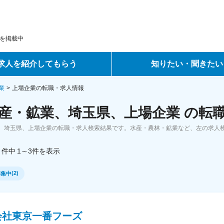
を掲載中
求人を紹介してもらう
知りたい・聞きたい
ントサービス
転職ノウハウ
業
上場企業の転職・求人情報
産・鉱業、埼玉県、上場企業 の転
サービス
データで見る転職
、埼玉県、上場企業の転職・求人検索結果です。水産・農林・鉱業など、左の求人
ーエージェントサービス
コラム・インタビュー
件中
1～3
件
を表示
転職Q&A
(
2
)
募集中
会社東京一番フーズ