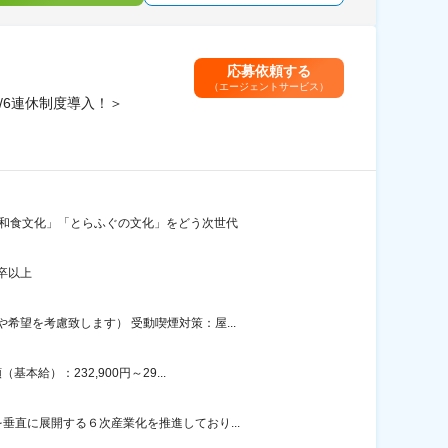
応募依頼する
（エージェントサービス）
/6連休制度導入！＞
「和食文化」「とらふぐの文化」をどう次世代
卒以上
望を考慮致します） 受動喫煙対策：屋...
給）：232,900円～29...
直に展開する６次産業化を推進しており...