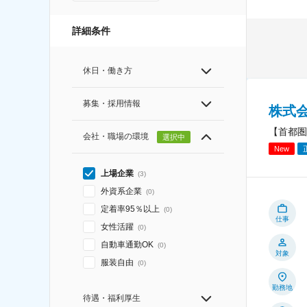
詳細条件
休日・働き方
募集・採用情報
株式
【首都圏
会社・職場の環境
選択中
New
上場企業
(
3
)
外資系企業
(
0
)
定着率95％以上
(
0
)
仕事
女性活躍
(
0
)
自動車通勤OK
(
0
)
対象
服装自由
(
0
)
勤務地
待遇・福利厚生