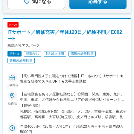
気になる
応募する
六本木駅、伊予大洲駅、福駅、芦原橋駅、桃山駅、野田阪神駅、
東比恵駅、渡辺橋駅、淀屋橋駅、鶴崎駅、西小倉駅、二島駅、今
池駅(福岡県)、上鳥羽口駅、竹下駅、小森江駅、甘木駅(西鉄線)、
広畑駅、住ノ江駅、江波駅、八本松駅、矢場町駅、大船駅、新羽
駅、油田駅、五井駅、門出駅、洛西口駅、小舞子駅、黒川駅(愛知
NEW
県)、丸の内駅(愛知県)、戸部駅、鶴見小野駅、三ツ沢下町駅、山
ITサポート／研修充実／年休120日／経験不問／E002
手駅、井土ケ谷駅、上永谷駅、和田町駅、鶴ケ峰駅、戸塚駅、赤
ーE
羽駅、峰駅、陸前落合駅、センター南駅、北四番丁駅、稲永駅、
株式会社アスパーク
岡本駅(栃木県)、笠寺駅、村井駅、茅野駅、本山駅(愛知県)、さが
み野駅、小俣駅(栃木県)、新前橋駅、群馬藤岡駅、本庄駅、垂井
正社員
転勤なし
5名以上採用
職種未経験歓迎
駅、徳山駅、周防下郷駅、道ノ尾駅、大波止駅、喜々津駅、国母
業種未経験歓迎
駅、松江駅、伊賀屋駅、弥生が丘駅、宮崎駅、南鹿児島駅、さっ
ぽろ駅、青葉通一番町駅、千葉駅、虎ノ門駅、神奈川駅、市役所
前駅(長野県)、新静岡駅、第一通り駅、近鉄名古屋駅、金沢駅、中
【高い専門性＆手に職をつけて活躍】IT・ものづくりサポート★
崎町駅、オークスカナルパークホテル富山前、四条駅(京都市営)、
豊富な研修でスキルUP！★大手企業勤務
神戸三宮駅(阪神)、姫路駅、岡山駅前駅、胡町駅、高松築港駅、天
仕事内容
神南駅、辛島町駅、南公園駅、湊川駅、小路駅、常盤駅(岡山県)、
【在宅勤務もあり／原則転勤なし】◎関西、関東、東海、九州、
横川駅、谷町四丁目駅、舟入幸町駅、大小路駅、亀戸駅、中津駅
中国、東北、北信越から勤務地エリアの選択可◎U・Iターンも歓
(地下鉄)、六本木一丁目駅、ＪＲ難波駅、観月橋駅、海老江駅、中
勤務地
迎！（引越し代全額負担・家賃95％補助など制度完備）■関西エ
之島駅、なにわ橋駅、甘木駅(甘木鉄道線)、住之江公園駅、上前津
【最寄り駅】
リア（大阪、京都、兵庫、奈良、和歌山、滋賀）■関東エリア（東
駅、久屋大通駅、平沼橋駅、国道駅、蒔田駅、赤羽岩淵駅、セン
札幌駅、仙台駅(地下鉄)、新潟駅、つくば駅、京成千葉駅、東武宇
京、神奈川、千葉、埼玉、栃木、茨城、群馬など）■東海エリア
ター北駅、勾当台公園駅、本笠寺駅、自由ケ丘駅(愛知県)、出島
都宮駅、高崎駅、大宮駅(埼玉県)、虎ノ門ヒルズ駅、横浜駅、長野
（愛知、三重、岐阜、静岡）■九州エリア（福岡、熊本など）■中
駅、北１２条駅、あおば通駅、新千葉駅、神谷町駅、新高島駅、
駅、静岡駅、浜松駅、名古屋駅、北鉄金沢駅、大阪梅田駅(阪急
国エリア（広島、岡山、愛媛など）■東北エリア（宮城、福島な
年収400万円（25歳・入社1年）／月給23万円＋手当＋賞与80万
日吉町駅、新浜松駅、名鉄名古屋駅、梅田駅(地下鉄)、富山駅、京
線)、インテック本社前駅、烏丸駅、三宮駅(神戸新交通)、山陽姫
ど）■北信越エリア（石川、福井、富山、新潟、長野など）のプロ
5000円
都河原町駅、三ノ宮駅、西川緑道公園駅、銀山町駅、西鉄福岡
路駅、岡山駅、八丁堀駅(広島県)、高松駅(香川県)、天神駅、花畑