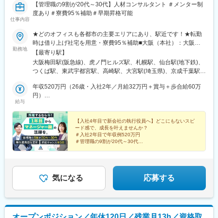
【管理職の9割が20代～30代】人材コンサルタント ＃メンター制
度あり＃寮費95％補助＃早期昇格可能
仕事内容
★どのオフィスも各都市の主要エリアにあり、駅近です！★転勤
時は借り上げ社宅を用意・寮費95％補助■大阪（本社）：大阪市
勤務地
北区■東京：東京都港区■札幌：北海道札幌市北区■仙台：宮城県
【最寄り駅】
仙台市青葉区■つくば：茨城県つくば市■宇都宮：栃木県宇都宮市
大阪梅田駅(阪急線)、虎ノ門ヒルズ駅、札幌駅、仙台駅(地下鉄)、
■高崎：群馬県高崎市■大宮：埼玉県さいたま市大宮区■千葉：千
つくば駅、東武宇都宮駅、高崎駅、大宮駅(埼玉県)、京成千葉駅、
葉県千葉市中央区■横浜：神奈川県横浜市西区■富山：富山県富山
横浜駅、インテック本社前駅、北鉄金沢駅、新潟駅、長野駅、静
市■金沢：石川県金沢市■新潟：新潟県新潟市中央区■長野：長野
年収520万円（26歳・入社2年／月給32万円＋賞与＋歩合給60万
岡駅、浜松駅、名古屋駅、烏丸駅、山陽姫路駅、三宮駅(神戸新交
県長野市■名古屋：愛知県名古屋市中村区■静岡：静岡県静岡市駿
円）
通)、高松駅(香川県)、岡山駅、八丁堀駅(広島県)、天神駅、花畑町
給与
河区■浜松：静岡県浜松市中区■京都：京都府京都市下京区■姫
年収800万円（28歳・入社4年／月給46万円＋賞与＋歩合給40万
駅、中崎町駅、虎ノ門駅、さっぽろ駅、青葉通一番町駅、千葉
路：兵庫県姫路市■神戸：兵庫県神戸市中央区■高松：香川県高松
円）
駅、神奈川駅、オークスカナルパークホテル富山前、金沢駅、市
市■岡山：岡山県岡山市北区■広島：広島県広島市中区■福岡：福
【入社4年目で新会社の執行役員へ】どこにもないスピ
役所前駅(長野県)、新静岡駅、第一通り駅、近鉄名古屋駅、四条駅
ード感で、成長を叶えませんか？
岡県福岡市中央区■熊本：熊本県熊本市中央区★2026年も新拠点
(京都市営)、姫路駅、神戸三宮駅(阪神)、高松築港駅、岡山駅前
＃入社2年目で年収例520万円
立ち上げを予定！※受動喫煙防止対策：オフィス内全面禁煙
駅、胡町駅、天神南駅、辛島町駅、梅田駅(地下鉄)、神谷町駅、北
＃管理職の9割が20代～30代
＃最短1年でエリアマネージャーに昇格事例あり
１２条駅、あおば通駅、新千葉駅、新高島駅、富山駅、日吉町
＃男女ともに異業種出身者活躍中
駅、新浜松駅、名鉄名古屋駅、京都河原町駅、三ノ宮駅、西川緑
＃服装・髪色・ネイル自由
道公園駅、銀山町駅、西鉄福岡駅、西辛島町駅
気になる
応募する
オープンポジション／年休120日／残業月13h／資格取