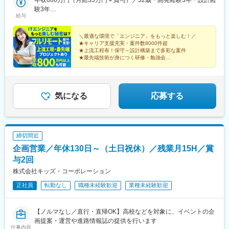
エリア（広島、岡山、松山など）■九州エリア（福岡、熊本など）
年収600万円（月給35万円＋賞与）／32歳・開発経験3年・設計経
線)、インテック本社前駅、烏丸駅、三宮駅(神戸新交通)、山陽姫
のプロジェクト先◎転居を伴う転勤は、基本的には本人が希望す
験3年
路駅、岡山駅、八丁堀駅(広島県)、高松駅(香川県)、天神駅、花畑
給与
る場合以外ありません。※受動喫煙防止対策：オフィス内全面禁煙
年収880万円（月給52万円＋賞与）／48歳・開発経験5年・設計
町駅、中埠頭駅、湊川公園駅、西神中央駅、荒本駅、布施駅、妹
PM経験10年
尾駅、水島駅、通津駅、福山駅、岩国駅、可部駅、横川駅(広島
＼最適な環境で「エンジニア」をもっと楽しむ！／
県)、東広島駅、山西駅、本町六丁目駅、金川駅、東野駅(京都
★キャリア支援充実・案件数8000件超
府)、東山・おかでんミュージアム駅、衣山駅、山麓駅(皿倉山)、
★上流工程有！保守～設計構築まで多彩な案件
堺筋本町駅、鷹野橋駅、堺駅、比治山下駅、広域公園前駅、横川
★最先端技術が身につく研修・勉強会
★前職から年収60万円～120万円UP事例あり
一丁目駅、錦糸町駅、検見川浜駅、本町駅、津守駅、中野東駅、
★在籍エンジニア考案の評価制度
中津駅(大阪府・阪急線)、今出川駅、五条駅(京都市営)、桜島駅、
六本木駅、伊予大洲駅、福駅、芦原橋駅、桃山駅、野田阪神駅、
東比恵駅、渡辺橋駅、淀屋橋駅、鶴崎駅、西小倉駅、二島駅、今
気になる
応募する
池駅(福岡県)、上鳥羽口駅、竹下駅、小森江駅、甘木駅(西鉄線)、
広畑駅、住ノ江駅、江波駅、八本松駅、矢場町駅、大船駅、新羽
駅、油田駅、五井駅、門出駅、洛西口駅、小舞子駅、黒川駅(愛知
県)、丸の内駅(愛知県)、戸部駅、鶴見小野駅、三ツ沢下町駅、山
締切間近
手駅、井土ケ谷駅、上永谷駅、和田町駅、鶴ケ峰駅、戸塚駅、赤
企画営業／年休130日～（土日祝休）／残業月15H／賞
羽駅、峰駅、陸前落合駅、センター南駅、北四番丁駅、稲永駅、
岡本駅(栃木県)、笠寺駅、村井駅、茅野駅、本山駅(愛知県)、さが
与2回
み野駅、小俣駅(栃木県)、新前橋駅、群馬藤岡駅、本庄駅、垂井
株式会社キッズ・コーポレーション
駅、徳山駅、周防下郷駅、道ノ尾駅、大波止駅、喜々津駅、国母
正社員
転勤なし
職種未経験歓迎
業種未経験歓迎
駅、松江駅、伊賀屋駅、弥生が丘駅、宮崎駅、南鹿児島駅、さっ
ぽろ駅、青葉通一番町駅、千葉駅、虎ノ門駅、神奈川駅、市役所
前駅(長野県)、新静岡駅、第一通り駅、近鉄名古屋駅、金沢駅、中
【ノルマなし／直行・直帰OK】高校などを対象に、イベントの企
崎町駅、オークスカナルパークホテル富山前、四条駅(京都市営)、
画提案・運営や進路情報誌の提供を行います
神戸三宮駅(阪神)、姫路駅、岡山駅前駅、胡町駅、高松築港駅、天
仕事内容