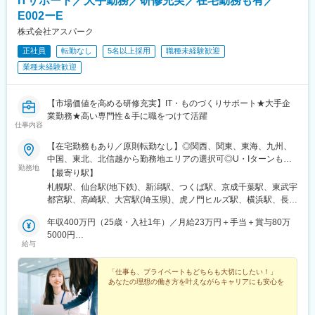
ITサポート／大手勤務／研修充実／在宅勤務も有／
岡本駅(栃木県)、笠寺駅、村井駅、茅野駅、本山駅(愛知県)、さが
E002ーE
み野駅、小俣駅(栃木県)、新前橋駅、群馬藤岡駅、本庄駅、垂井
株式会社アスパーク
駅、徳山駅、周防下郷駅、道ノ尾駅、大波止駅、喜々津駅、国母
駅、松江駅、伊賀屋駅、弥生が丘駅、宮崎駅、南鹿児島駅、さっ
正社員
転勤なし
5名以上採用
職種未経験歓迎
ぽろ駅、青葉通一番町駅、千葉駅、虎ノ門駅、神奈川駅、市役所
業種未経験歓迎
前駅(長野県)、新静岡駅、第一通り駅、近鉄名古屋駅、金沢駅、中
崎町駅、オークスカナルパークホテル富山前、四条駅(京都市営)、
神戸三宮駅(阪神)、姫路駅、岡山駅前駅、胡町駅、高松築港駅、天
【市場価値を高める研修充実】IT・ものづくりサポート★大手企
神南駅、辛島町駅、南公園駅、湊川駅、小路駅、常盤駅(岡山県)、
業勤務★高い専門性＆手に職をつけて活躍
横川駅、谷町四丁目駅、舟入幸町駅、大小路駅、亀戸駅、中津駅
仕事内容
(地下鉄)、六本木一丁目駅、ＪＲ難波駅、観月橋駅、海老江駅、中
【在宅勤務もあり／原則転勤なし】◎関西、関東、東海、九州、
之島駅、なにわ橋駅、甘木駅(甘木鉄道線)、住之江公園駅、上前津
中国、東北、北信越から勤務地エリアの選択可◎U・Iターンも歓
駅、久屋大通駅、平沼橋駅、国道駅、蒔田駅、赤羽岩淵駅、セン
勤務地
迎！（引越し代全額負担・家賃95％補助など制度完備）■関西エ
【最寄り駅】
ター北駅、勾当台公園駅、本笠寺駅、自由ケ丘駅(愛知県)、出島
リア（大阪、京都、兵庫、奈良、和歌山、滋賀）■関東エリア（東
札幌駅、仙台駅(地下鉄)、新潟駅、つくば駅、京成千葉駅、東武宇
駅、北１２条駅、あおば通駅、新千葉駅、神谷町駅、新高島駅、
京、神奈川、千葉、埼玉、栃木、茨城、群馬など）■東海エリア
都宮駅、高崎駅、大宮駅(埼玉県)、虎ノ門ヒルズ駅、横浜駅、長野
日吉町駅、新浜松駅、名鉄名古屋駅、梅田駅(地下鉄)、富山駅、京
（愛知、三重、岐阜、静岡）■九州エリア（福岡、熊本など）■中
駅、静岡駅、浜松駅、名古屋駅、北鉄金沢駅、大阪梅田駅(阪急
都河原町駅、三ノ宮駅、西川緑道公園駅、銀山町駅、西鉄福岡
国エリア（広島、岡山、愛媛など）■東北エリア（宮城、福島な
年収400万円（25歳・入社1年）／月給23万円＋手当＋賞与80万
線)、インテック本社前駅、烏丸駅、三宮駅(神戸新交通)、山陽姫
駅、西辛島町駅、市民広場駅、三滝駅、舟入本町駅、花田口駅、
ど）■北信越エリア（石川、福井、富山、新潟、長野など）のプロ
5000円
路駅、岡山駅、八丁堀駅(広島県)、高松駅(香川県)、天神駅、花畑
麻布十番駅、大国町駅、桃山御陵前駅、野田駅(阪神線)、肥後橋
給与
ジェクト先◎プロジェクトによってリモートワークもOK（フルリ
年収520万円（27歳・入社5年）／月給30万円＋手当＋賞与100万
町駅、中埠頭駅、湊川公園駅、西神中央駅、荒本駅、布施駅、妹
駅、北浜駅(大阪府)、伏見駅(愛知県)、西横浜駅、龍谷富山高校
モート案件あり）◎転居を伴う転勤は、基本的には本人が希望す
5000円
尾駅、水島駅、通津駅、福山駅、岩国駅、可部駅、横川駅(広島
前、五島町駅
る場合以外ありません※受動喫煙防止対策：オフィス内全面禁煙
「仕事も、プライベートもどちらも大切にしたい！」
県)、東広島駅、山西駅、本町六丁目駅、金川駅、東野駅(京都
あなたの理想の働き方を叶えながらキャリアにも安心を
府)、東山・おかでんミュージアム駅、衣山駅、山麓駅(皿倉山)、
堺筋本町駅、鷹野橋駅、堺駅、比治山下駅、広域公園前駅、横川
一丁目駅、錦糸町駅、検見川浜駅、本町駅、津守駅、中野東駅、