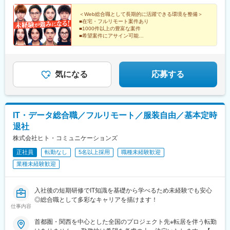
宮古駅、仙台駅、石巻駅、杜せきのした駅、新田駅(宮城県)、くり
＜Web総合職として長期的に活躍できる環境を整備＞
こま高原駅、多賀城駅、気仙沼駅、いわき駅、郡山駅(福島県)、福
■在宅・フルリモート案件あり
島駅(福島県)、会津若松駅、須賀川駅、白河駅、喜多方駅、水戸
■1000件以上の豊富な案件
駅、つくば駅、日立駅、勝田駅、土浦駅、古河駅、取手駅、牛久
■希望案件にアサイン可能
■私服勤務OK
駅、守谷駅、宇都宮駅、小山駅、栃木駅、足利駅、佐野駅、那須
■年間休日120日以上！
塩原駅、鹿沼駅、真岡駅、下今市駅、西那須野駅、高崎駅、前橋
■完全週休二日制（土日祝）
駅、太田駅(群馬県)、伊勢崎駅、桐生駅、館林駅、渋川駅、川口
■基本定時退社
駅、川越駅、所沢駅、越谷駅、草加駅、春日部駅、上尾駅、熊谷
気になる
応募する
駅、浦和駅、新座駅、狭山市駅、入間市駅、三郷駅(埼玉県)、深谷
駅、朝霞台駅、戸田駅(埼玉県)、ふじみ野駅、鴻巣駅、坂戸駅(埼
玉県)、八潮駅、志木駅、飯能駅、下北沢駅、練馬駅、蒲田駅、葛
西駅、北千住駅、荻窪駅、大山駅(東京都)、八王子駅、豊洲駅、亀
IT・データ総合職／フルリモート／服装自由／基本定時
有駅、町田駅、品川駅、赤羽駅、新宿駅、中野駅(東京都)、目黒
退社
駅、錦糸町駅、六本木駅、調布駅、上野駅、小平駅、立川駅、日
本橋駅(東京都)、吉祥寺駅、多摩センター駅、青梅駅、国分寺駅、
株式会社ヒト・コミュニケーションズ
武蔵小金井駅、昭島駅、東京駅、国立駅、玉川上水駅、東久留米
正社員
転勤なし
5名以上採用
職種未経験歓迎
駅、船橋駅、松戸駅、市川駅、柏駅、五井駅、千葉駅、流山おお
業種未経験歓迎
たかの森駅、八千代台駅、習志野駅、浦安駅(千葉県)、愛宕駅(千
葉県)、木更津駅、成田駅、我孫子駅、鎌ケ谷駅、印西牧の原駅、
四街道駅、銚子駅、藤沢駅、横須賀駅、横浜駅、相模原駅、川崎
入社後の短期研修でIT知識を基礎から学べるため未経験でも安心
駅、平塚駅、茅ケ崎駅、大和駅(神奈川県)、本厚木駅、小田原駅、
◎総合職として多彩なキャリアを描けます！
鎌倉駅、秦野駅、座間駅、伊勢原駅、逗子駅、三崎口駅、長野
仕事内容
駅、松本駅、上田駅、佐久平駅、飯田駅(長野県)、中野松川駅、飯
山駅、須坂駅、富山駅、砺波駅、黒部駅、魚津駅、金沢駅、浜松
首都圏・関西を中心とした全国のプロジェクト先※転居を伴う転勤
駅、静岡駅、富士駅、沼津駅、磐田駅、藤枝駅、岡崎駅、豊橋