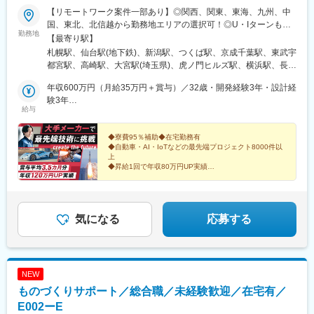
【リモートワーク案件一部あり】◎関西、関東、東海、九州、中
横川駅、谷町四丁目駅、舟入幸町駅、大小路駅、亀戸駅、中津駅
国、東北、北信越から勤務地エリアの選択可！◎U・Iターンも歓
(地下鉄)、六本木一丁目駅、ＪＲ難波駅、観月橋駅、海老江駅、中
勤務地
迎！（引越し代全額負担・家賃95％補助など制度も完備！）■関
之島駅、なにわ橋駅、甘木駅(甘木鉄道線)、住之江公園駅、上前津
【最寄り駅】
西エリア（大阪、京都、兵庫、奈良、和歌山、滋賀）■関東エリア
駅、久屋大通駅、平沼橋駅、国道駅、蒔田駅、赤羽岩淵駅、セン
札幌駅、仙台駅(地下鉄)、新潟駅、つくば駅、京成千葉駅、東武宇
（東京、神奈川、千葉、埼玉、栃木、茨城、群馬など）■東海エリ
ター北駅、勾当台公園駅、本笠寺駅、自由ケ丘駅(愛知県)、出島
都宮駅、高崎駅、大宮駅(埼玉県)、虎ノ門ヒルズ駅、横浜駅、長野
ア（愛知、三重、岐阜、静岡）■九州エリア（福岡、熊本など）■
駅、北１２条駅、あおば通駅、新千葉駅、神谷町駅、新高島駅、
駅、静岡駅、浜松駅、名古屋駅、北鉄金沢駅、大阪梅田駅(阪急
中国エリア（広島、岡山、愛媛など）■東北エリア（宮城、福島な
年収600万円（月給35万円＋賞与）／32歳・開発経験3年・設計経
日吉町駅、新浜松駅、名鉄名古屋駅、梅田駅(地下鉄)、富山駅、京
線)、インテック本社前駅、烏丸駅、三宮駅(神戸新交通)、山陽姫
ど）■北信越エリア（石川、福井、富山、新潟、長野など）のプロ
験3年
都河原町駅、三ノ宮駅、西川緑道公園駅、銀山町駅、西鉄福岡
路駅、岡山駅、八丁堀駅(広島県)、高松駅(香川県)、天神駅、花畑
給与
ジェクト先◎プロジェクトによって在宅勤務もOK◎転居を伴う転
年収880万円（月給52万円＋賞与）／48歳・開発経験5年・設計開
駅、西辛島町駅、市民広場駅、三滝駅、舟入本町駅、花田口駅、
町駅、中埠頭駅、湊川公園駅、西神中央駅、荒本駅、布施駅、妹
勤は、基本的には本人が希望する場合以外ありません※受動喫煙防
発経験10年
麻布十番駅、大国町駅、桃山御陵前駅、野田駅(阪神線)、肥後橋
尾駅、水島駅、通津駅、福山駅、岩国駅、可部駅、横川駅(広島
止対策：オフィス内全面禁煙
◆寮費95％補助◆在宅勤務有
駅、北浜駅(大阪府)、伏見駅(愛知県)、西横浜駅、龍谷富山高校
県)、東広島駅、山西駅、本町六丁目駅、金川駅、東野駅(京都
◆自動車・AI・IoTなどの最先端プロジェクト8000件以
前、五島町駅
府)、東山・おかでんミュージアム駅、衣山駅、山麓駅(皿倉山)、
上
堺筋本町駅、鷹野橋駅、堺駅、比治山下駅、広域公園前駅、横川
◆昇給1回で年収80万円UP実績
◆明確な評価制度で大幅年収UP可能
一丁目駅、錦糸町駅、検見川浜駅、本町駅、津守駅、中野東駅、
◆スキルに応じた研修充実
中津駅(大阪府・阪急線)、今出川駅、五条駅(京都市営)、桜島駅、
◆開発・設計・解析以上の上流工程7割
六本木駅、伊予大洲駅、福駅、芦原橋駅、桃山駅、野田阪神駅、
東比恵駅、渡辺橋駅、淀屋橋駅、鶴崎駅、西小倉駅、二島駅、今
気になる
応募する
池駅(福岡県)、上鳥羽口駅、竹下駅、小森江駅、甘木駅(西鉄線)、
広畑駅、住ノ江駅、江波駅、八本松駅、矢場町駅、大船駅、新羽
駅、油田駅、五井駅、門出駅、洛西口駅、小舞子駅、黒川駅(愛知
県)、丸の内駅(愛知県)、戸部駅、鶴見小野駅、三ツ沢下町駅、山
NEW
手駅、井土ケ谷駅、上永谷駅、和田町駅、鶴ケ峰駅、戸塚駅、赤
ものづくりサポート／総合職／未経験歓迎／在宅有／
羽駅、峰駅、陸前落合駅、センター南駅、北四番丁駅、稲永駅、
岡本駅(栃木県)、笠寺駅、村井駅、茅野駅、本山駅(愛知県)、さが
E002ーE