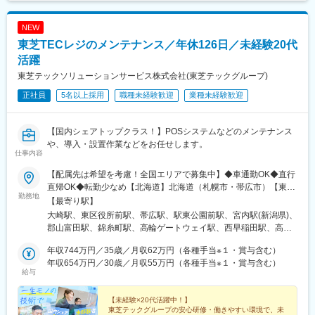
NEW
東芝TECレジのメンテナンス／年休126日／未経験20代
活躍
東芝テックソリューションサービス株式会社(東芝テックグループ)
正社員
5名以上採用
職種未経験歓迎
業種未経験歓迎
【国内シェアトップクラス！】POSシステムなどのメンテナンス
や、導入・設置作業などをお任せします。
仕事内容
【配属先は希望を考慮！全国エリアで募集中】◆車通勤OK◆直行
直帰OK◆転勤少なめ【北海道】北海道（札幌市・帯広市）【東
勤務地
北】福島県（郡山市）【関東】東京都内、神奈川県（平塚市）
【最寄り駅】
【東海】愛知県（豊橋市・安城市）、三重県（津市）、静岡県
大崎駅、東区役所前駅、帯広駅、駅東公園前駅、宮内駅(新潟県)、
（静岡市）、石川県（金沢市）【関西】大阪府（大阪市・吹田
郡山富田駅、錦糸町駅、高輪ゲートウェイ駅、西早稲田駅、高松
市・枚方市）、京都府（京都市・福知山市）、和歌山県（和歌山
駅(東京都)、川越駅、穴川駅(千葉県)、京成成田駅、君津駅、京成
市）、兵庫県（神戸市）、奈良県（奈良市）【九州】佐賀県（神
年収744万円／35歳／月収62万円（各種手当※１・賞与含む）
船橋駅、豊四季駅、天王町駅、小田急相模原駅、市が尾駅、平塚
崎郡）、宮崎県（宮崎市）、長崎県（西彼杵郡）※ご希望に合わせ
年収654万円／30歳／月収55万円（各種手当※１・賞与含む）
駅、三河安城駅、新豊橋駅、阿漕駅、新正駅、七ツ屋駅、小泉町
給与
て、上記いずれかの事業所へ配属となります。※記載以外の勤務地
駅(富山県)、新福井駅、静岡駅、西中島南方駅、江坂駅、中之島
（勤務地一覧参照）もご相談ください！【受動喫煙対策】屋内全
駅、星ケ丘駅(大阪府)、中百舌鳥駅、新大宮駅、和歌山駅、紀伊田
面禁煙
【未経験×20代活躍中！】
辺駅、十条駅(京都府・近鉄線)、福知山駅、貿易センター駅、明石
東芝テックグループの安心研修・働きやすい環境で、未