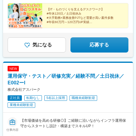
町駅、中埠頭駅、湊川公園駅、西神中央駅、荒本駅、布施駅、妹
駅、北浜駅(大阪府)、伏見駅(愛知県)、西横浜駅、龍谷富山高校
駅、赤坂見附駅、麹町駅、平和島駅、呉服町駅(福岡県)、天王寺駅
PM経験10年
尾駅、水島駅、通津駅、福山駅、岩国駅、可部駅、横川駅(広島
前、五島町駅
前駅、長堀橋駅、なんば駅(南海線)、武蔵溝ノ口駅、下落合駅、末
【IT・ものづくりを支えるデスクワーク】
県)、東広島駅、山西駅、本町六丁目駅、金川駅、東野駅(京都
#年休120日／土日祝休み
広町駅(東京都)、中佐世保駅、五島町駅、北１２条駅、松風町駅、
府)、東山・おかでんミュージアム駅、衣山駅、山麓駅(皿倉山)、
#大手勤務×業務改善PJTなど需要が高い案件多数
広瀬通駅、東宿郷駅、東北沢駅、京成関屋駅、新宿三丁目駅、麻
堺筋本町駅、鷹野橋駅、堺駅、比治山下駅、広域公園前駅、横川
#年収60万円～120万円UP実績
布十番駅、京成上野駅、立川南駅、茅場町駅、京橋駅(東京都)、東
#転勤なし／寮費95％会社負担
一丁目駅、錦糸町駅、検見川浜駅、本町駅、津守駅、中野東駅、
海神駅、栄町駅(千葉県)、汐入駅、高島町駅、電鉄富山駅、七ツ屋
中津駅(大阪府・阪急線)、今出川駅、五条駅(京都市営)、桜島駅、
ずっと役立つスキルを身につけて、市場価値アップ！
駅、第一通り駅、日吉町駅、駅前駅、名鉄名古屋駅、河内永和
六本木駅、伊予大洲駅、福駅、芦原橋駅、桃山駅、野田阪神駅、
駅、大阪梅田駅(阪神線)、東寺駅、阪神国道駅、西新町駅、高速神
東比恵駅、渡辺橋駅、淀屋橋駅、鶴崎駅、西小倉駅、二島駅、今
気になる
応募する
戸駅、芦屋駅(阪神線)、西川緑道公園駅、猿猴橋町駅、桜島桟橋通
池駅(福岡県)、上鳥羽口駅、竹下駅、小森江駅、甘木駅(西鉄線)、
駅、二本木口駅、花田口駅、神戸三宮駅(阪神)、風の丘中間駅、四
広畑駅、住ノ江駅、江波駅、八本松駅、矢場町駅、大船駅、新羽
宮駅、三条駅(京都府)、五条駅(京都市営)、蒲生四丁目駅、なにわ
駅、油田駅、五井駅、門出駅、洛西口駅、小舞子駅、黒川駅(愛知
橋駅、溜池山王駅、大森海岸駅
県)、丸の内駅(愛知県)、戸部駅、鶴見小野駅、三ツ沢下町駅、山
NEW
手駅、井土ケ谷駅、上永谷駅、和田町駅、鶴ケ峰駅、戸塚駅、赤
運用保守・テスト／研修充実／経験不問／土日祝休／
羽駅、峰駅、陸前落合駅、センター南駅、北四番丁駅、稲永駅、
岡本駅(栃木県)、笠寺駅、村井駅、茅野駅、本山駅(愛知県)、さが
E002ーI
み野駅、小俣駅(栃木県)、新前橋駅、群馬藤岡駅、本庄駅、垂井
株式会社アスパーク
駅、徳山駅、周防下郷駅、道ノ尾駅、大波止駅、喜々津駅、国母
正社員
転勤なし
5名以上採用
職種未経験歓迎
駅、松江駅、伊賀屋駅、弥生が丘駅、宮崎駅、南鹿児島駅、さっ
ぽろ駅、青葉通一番町駅、千葉駅、虎ノ門駅、神奈川駅、市役所
業種未経験歓迎
前駅(長野県)、新静岡駅、第一通り駅、近鉄名古屋駅、金沢駅、中
崎町駅、オークスカナルパークホテル富山前、四条駅(京都市営)、
神戸三宮駅(阪神)、姫路駅、岡山駅前駅、胡町駅、高松築港駅、天
【市場価値を高める研修◎】ご経験に沿いながらインフラ運用保
神南駅、辛島町駅、南公園駅、湊川駅、小路駅、常盤駅(岡山県)、
守からスタートし設計・構築までスキルUP！
仕事内容
横川駅、谷町四丁目駅、舟入幸町駅、大小路駅、亀戸駅、中津駅