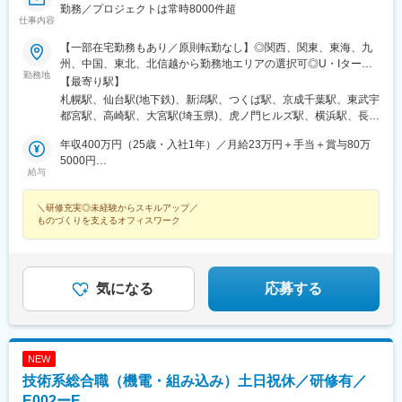
勤務／プロジェクトは常時8000件超
神戸三宮駅(阪神)、姫路駅、岡山駅前駅、胡町駅、高松築港駅、天
仕事内容
神南駅、辛島町駅、南公園駅、湊川駅、小路駅、常盤駅(岡山県)、
【一部在宅勤務もあり／原則転勤なし】◎関西、関東、東海、九
横川駅、谷町四丁目駅、舟入幸町駅、大小路駅、亀戸駅、中津駅
州、中国、東北、北信越から勤務地エリアの選択可◎U・Iターン
(地下鉄)、六本木一丁目駅、ＪＲ難波駅、観月橋駅、海老江駅、中
勤務地
も歓迎！（引越し代全額負担・家賃95％補助など制度完備）■関
之島駅、なにわ橋駅、甘木駅(甘木鉄道線)、住之江公園駅、上前津
【最寄り駅】
西エリア（大阪、京都、兵庫、奈良、和歌山、滋賀）■関東エリア
駅、久屋大通駅、平沼橋駅、国道駅、蒔田駅、赤羽岩淵駅、セン
札幌駅、仙台駅(地下鉄)、新潟駅、つくば駅、京成千葉駅、東武宇
（東京、神奈川、千葉、埼玉、栃木、茨城、群馬など）■東海エリ
ター北駅、勾当台公園駅、本笠寺駅、自由ケ丘駅(愛知県)、出島
都宮駅、高崎駅、大宮駅(埼玉県)、虎ノ門ヒルズ駅、横浜駅、長野
ア（愛知、三重、岐阜、静岡）■九州エリア（福岡、熊本など）■
駅、北１２条駅、あおば通駅、新千葉駅、神谷町駅、新高島駅、
駅、静岡駅、浜松駅、名古屋駅、北鉄金沢駅、大阪梅田駅(阪急
中国エリア（広島、岡山、愛媛など）■東北エリア（宮城、福島な
年収400万円（25歳・入社1年）／月給23万円＋手当＋賞与80万
日吉町駅、新浜松駅、名鉄名古屋駅、梅田駅(地下鉄)、富山駅、京
線)、インテック本社前駅、烏丸駅、三宮駅(神戸新交通)、山陽姫
ど）■北信越エリア（石川、福井、富山、新潟、長野など）のプロ
5000円
都河原町駅、三ノ宮駅、西川緑道公園駅、銀山町駅、西鉄福岡
路駅、岡山駅、八丁堀駅(広島県)、高松駅(香川県)、天神駅、花畑
給与
ジェクト先◎プロジェクトによってリモートワークもOK（フルリ
年収520万円（27歳・入社5年）／月給30万円＋手当＋賞与100万
駅、西辛島町駅、市民広場駅、三滝駅、舟入本町駅、花田口駅、
町駅、中埠頭駅、湊川公園駅、西神中央駅、荒本駅、布施駅、妹
モート案件あり）◎転居を伴う転勤は、基本的には本人が希望す
5000円
麻布十番駅、大国町駅、桃山御陵前駅、野田駅(阪神線)、肥後橋
尾駅、水島駅、通津駅、福山駅、岩国駅、可部駅、横川駅(広島
＼研修充実◎未経験からスキルアップ／
る場合以外ありません※受動喫煙防止対策：オフィス内全面禁煙
駅、北浜駅(大阪府)、伏見駅(愛知県)、西横浜駅、龍谷富山高校
県)、東広島駅、山西駅、本町六丁目駅、金川駅、東野駅(京都
ものづくりを支えるオフィスワーク
前、五島町駅
府)、東山・おかでんミュージアム駅、衣山駅、山麓駅(皿倉山)、
堺筋本町駅、鷹野橋駅、堺駅、比治山下駅、広域公園前駅、横川
一丁目駅、錦糸町駅、検見川浜駅、本町駅、津守駅、中野東駅、
中津駅(大阪府・阪急線)、今出川駅、五条駅(京都市営)、桜島駅、
気になる
応募する
六本木駅、伊予大洲駅、福駅、芦原橋駅、桃山駅、野田阪神駅、
東比恵駅、渡辺橋駅、淀屋橋駅、鶴崎駅、西小倉駅、二島駅、今
池駅(福岡県)、上鳥羽口駅、竹下駅、小森江駅、甘木駅(西鉄線)、
広畑駅、住ノ江駅、江波駅、八本松駅、矢場町駅、大船駅、新羽
駅、油田駅、五井駅、門出駅、洛西口駅、小舞子駅、黒川駅(愛知
NEW
県)、丸の内駅(愛知県)、戸部駅、鶴見小野駅、三ツ沢下町駅、山
技術系総合職（機電・組み込み）土日祝休／研修有／
手駅、井土ケ谷駅、上永谷駅、和田町駅、鶴ケ峰駅、戸塚駅、赤
E002ーE