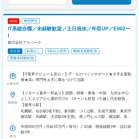
駅、大阪梅田駅(阪神線)、東寺駅、阪神国道駅、西新町駅、高速神
池駅(福岡県)、上鳥羽口駅、竹下駅、小森江駅、甘木駅(西鉄線)、
駅、六本松駅、吉塚駅、東比恵駅、薬院駅、高槻駅、京橋駅(大阪
戸駅、芦屋駅(阪神線)、西川緑道公園駅、猿猴橋町駅、桜島桟橋通
広畑駅、住ノ江駅、江波駅、八本松駅、矢場町駅、大船駅、新羽
府)、新大阪駅、淀屋橋駅、天満橋駅、岸和田駅、池田駅(大阪
駅、二本木口駅、花田口駅、神戸三宮駅(阪神)、風の丘中間駅、四
駅、油田駅、五井駅、門出駅、洛西口駅、小舞子駅、黒川駅(愛知
府)、赤坂駅(東京都)、大宮駅(埼玉県)、長津田駅、相模大野駅、四
宮駅、三条駅(京都府)、五条駅(京都市営)、蒲生四丁目駅、なにわ
県)、丸の内駅(愛知県)、戸部駅、鶴見小野駅、三ツ沢下町駅、山
ツ谷駅、大森駅(東京都)、武蔵小杉駅、東池袋駅、櫛田神社前駅、
締切間近
NEW
橋駅、溜池山王駅、大森海岸駅
手駅、井土ケ谷駅、上永谷駅、和田町駅、鶴ケ峰駅、戸塚駅、赤
祇園駅(福岡県)、丸の内駅(愛知県)、東別院駅、大阪阿部野橋駅、
IT系総合職／未経験歓迎／土日祝休／年収UP／E002ー
羽駅、峰駅、陸前落合駅、センター南駅、北四番丁駅、稲永駅、
四ツ橋駅、大阪難波駅、高津駅(神奈川県)、青井駅、西早稲田駅、
岡本駅(栃木県)、笠寺駅、村井駅、茅野駅、本山駅(愛知県)、さが
I
岩本町駅、神泉駅、佐世保中央駅、長崎駅前駅、さっぽろ駅、函
み野駅、小俣駅(栃木県)、新前橋駅、群馬藤岡駅、本庄駅、垂井
館駅前駅、津軽五所川原駅、あおば通駅、曽根田駅、工機前駅、
株式会社アスパーク
駅、徳山駅、周防下郷駅、道ノ尾駅、大波止駅、喜々津駅、国母
宇都宮駅東口駅、今市駅、中央前橋駅、西桐生駅、北朝霞駅、池
正社員
転勤なし
5名以上採用
職種未経験歓迎
駅、松江駅、伊賀屋駅、弥生が丘駅、宮崎駅、南鹿児島駅、さっ
ノ上駅、蓮沼駅、西葛西駅、牛田駅(東京都)、板橋区役所前駅、京
ぽろ駅、青葉通一番町駅、千葉駅、虎ノ門駅、神奈川駅、市役所
業種未経験歓迎
王八王子駅、北品川駅、赤羽岩淵駅、新宿駅(東京メトロ)、不動前
前駅(長野県)、新静岡駅、第一通り駅、近鉄名古屋駅、金沢駅、中
駅、住吉駅(東京都)、六本木一丁目駅、布田駅、稲荷町駅(東京
崎町駅、オークスカナルパークホテル富山前、四条駅(京都市営)、
都)、立川北駅、三越前駅、二重橋前駅、桜街道駅、京成船橋駅、
神戸三宮駅(阪神)、姫路駅、岡山駅前駅、胡町駅、高松築港駅、天
【IT業界デビューも安心！】IT・ものづくりサポート★大手企業勤
京成千葉駅、北習志野駅、野田市駅、京成成田駅、仲ノ町駅、逸
神南駅、辛島町駅、南公園駅、湊川駅、小路駅、常盤駅(岡山県)、
務★高い専門性＆手に職をつけて活躍
見駅、新高島駅、京急川崎駅、北茅ケ崎駅、和田塚駅、入谷駅(神
仕事内容
横川駅、谷町四丁目駅、舟入幸町駅、大小路駅、亀戸駅、中津駅
奈川県)、逗子・葉山駅、西松本駅、岩村田駅、新魚津駅、北鉄金
(地下鉄)、六本木一丁目駅、ＪＲ難波駅、観月橋駅、海老江駅、中
沢駅、新浜松駅、新静岡駅、新豊橋駅、近鉄名古屋駅、尾張一宮
【リモート案件一部あり】関西・関東・東海・中国・九州を中心
之島駅、なにわ橋駅、甘木駅(甘木鉄道線)、住之江公園駅、上前津
駅、名鉄岐阜駅、名電各務原駅、新可児駅、ＪＲ河内永和駅、大
としたエリアから選択可◎U・Iターンも歓迎（引越し代全額負担
駅、久屋大通駅、平沼橋駅、国道駅、蒔田駅、赤羽岩淵駅、セン
勤務地
阪梅田駅(阪急線)、九条駅(京都府)、田中口駅、山陽姫路駅、西宮
など制度も完備！）◎プロジェクトにより、一部完全在宅／フル
【最寄り駅】
ター北駅、勾当台公園駅、本笠寺駅、自由ケ丘駅(愛知県)、出島
駅、山陽明石駅、ハーバーランド駅、宝塚南口駅、新伊丹駅、芦
リモート業務もあります。■関西エリア（大阪、京都、兵庫、奈
札幌駅、仙台駅(地下鉄)、新潟駅、つくば駅、京成千葉駅、東武宇
駅、北１２条駅、あおば通駅、新千葉駅、神谷町駅、新高島駅、
屋川駅、上栄町駅、倉敷駅、岡山駅前駅、西鉄福岡駅、鹿児島駅
良、和歌山、滋賀）■関東エリア（東京、神奈川、千葉、埼玉、栃
都宮駅、高崎駅、大宮駅(埼玉県)、虎ノ門ヒルズ駅、横浜駅、長野
日吉町駅、新浜松駅、名鉄名古屋駅、梅田駅(地下鉄)、富山駅、京
前駅、熊本駅前駅、栄町駅(愛知県)、大小路駅、百舌鳥八幡駅、堺
木、つくばなど）■東海エリア（愛知、三重、岐阜、静岡）■中国
駅、静岡駅、浜松駅、名古屋駅、北鉄金沢駅、大阪梅田駅(阪急
都河原町駅、三ノ宮駅、西川緑道公園駅、銀山町駅、西鉄福岡
筋本町駅、宮之阪駅、三ノ宮駅、ハーブ園山麓駅、塚口駅(阪急
エリア（広島、岡山、松山など）■九州エリア（福岡、熊本など）
年収600万円（月給35万円＋賞与）／32歳・開発経験3年・設計経
線)、インテック本社前駅、烏丸駅、三宮駅(神戸新交通)、山陽姫
駅、西辛島町駅、市民広場駅、三滝駅、舟入本町駅、花田口駅、
線)、摂津本山駅、山科駅、祇園四条駅、四条駅(京都市営)、桜坂
のプロジェクト先◎転居を伴う転勤は、基本的には本人が希望す
験3年
路駅、岡山駅、八丁堀駅(広島県)、高松駅(香川県)、天神駅、花畑
麻布十番駅、大国町駅、桃山御陵前駅、野田駅(阪神線)、肥後橋
給与
駅、馬出九大病院前駅、天神南駅、鴫野駅、東淀川駅、大江橋
る場合以外ありません。※受動喫煙防止対策：オフィス内全面禁煙
年収880万円（月給52万円＋賞与）／48歳・開発経験5年・設計