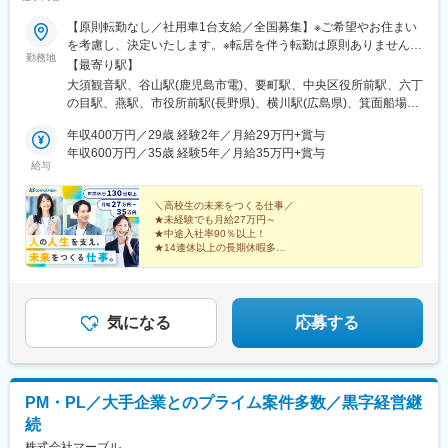
神南駅、辛島町駅、南公園駅、湊川駅、小路駅、常盤駅(岡山県)、
横川駅、谷町四丁目駅、舟入幸町駅、大小路駅、亀戸駅、中津駅
【原則転勤なし／社用車1台支給／全国募集】※ご希望やお住まい
(地下鉄)、六本木一丁目駅、ＪＲ難波駅、観月橋駅、海老江駅、中
を考慮し、決定いたします。※転居を伴う転勤は原則ありません。
勤務地
之島駅、なにわ橋駅、甘木駅(甘木鉄道線)、住之江公園駅、上前津
※出社が一切必要ない拠点もございます。※直行・直帰可【北海道
【最寄り駅】
駅、久屋大通駅、平沼橋駅、国道駅、蒔田駅、赤羽岩淵駅、セン
エリア】：北海道【東北エリア】★積極採用中：宮城県／福島
大須観音駅、谷山駅(鹿児島市電)、要町駅、中央区役所前駅、六丁
ター北駅、勾当台公園駅、本笠寺駅、自由ケ丘駅(愛知県)、出島
県 【甲信越エリア】★長野で積極採用中：新潟県／長野県
の目駅、燕駅、市役所前駅(長野県)、横川駅(広島県)、箕面船場阪
駅、北１２条駅、あおば通駅、新千葉駅、神谷町駅、新高島駅、
【関東エリア】★全拠点で積極採用中：東京都／埼玉県／千葉県
大前駅、木太町駅、博多駅、伏見駅(愛知県)、西１１丁目駅、横川
日吉町駅、新浜松駅、名鉄名古屋駅、梅田駅(地下鉄)、富山駅、京
／茨城県／神奈川県 【東海エリア】★名古屋で積極採用中：愛
年収400万円／29歳 経験2年／月給29万円+賞与
駅、春日川駅、東比恵駅、西８丁目駅、三滝駅
都河原町駅、三ノ宮駅、西川緑道公園駅、銀山町駅、西鉄福岡
知県／岐阜県／三重県／静岡県 【北陸エリア】★石川・福井で
年収600万円／35歳 経験5年／月給35万円+賞与
給与
駅、西辛島町駅、市民広場駅、三滝駅、舟入本町駅、花田口駅、
積極採用中：富山県／石川県／福井県 【関西エリア】★滋賀で
麻布十番駅、大国町駅、桃山御陵前駅、野田駅(阪神線)、肥後橋
積極採用中：大阪府／京都府／兵庫県／滋賀県／奈良県【中国エ
駅、北浜駅(大阪府)、伏見駅(愛知県)、西横浜駅、龍谷富山高校
リア】★広島で積極採用中：広島県／岡山県／島根県／鳥取県
＼高校生の未来をつくる仕事／
★未経験でも月給27万円～
前、五島町駅
【四国エリア】：香川県／徳島県／高知県【九州エリア】★鹿児
★中途入社率90％以上！
島で積極採用中：福岡県／宮崎県／鹿児島県／沖縄県 ※受動喫煙
★14連休以上の長期休暇多数
対策あり
★20代～30代活躍中
★全国で一斉募集
気になる
応募する
PM・PL／大手企業とのプライム案件多数／黒字経営継
続
株式会社マーブル