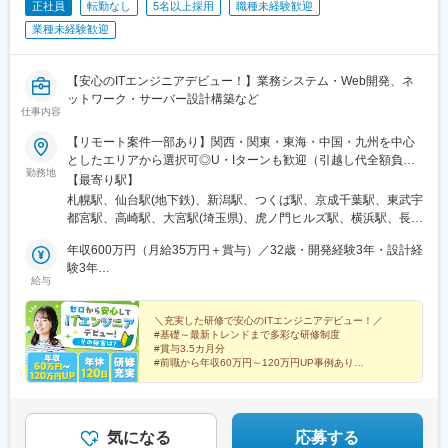
館駅前駅、津軽五所川原駅、あおば通駅、曽根田駅、工機前駅、
正社員
転勤なし
5名以上採用
職種未経験歓迎
たかの森駅、八千代台駅、習志野駅、浦安駅(千葉県)、愛宕駅(千
宇都宮駅東口駅、今市駅、中央前橋駅、西桐生駅、北朝霞駅、池
葉県)、木更津駅、成田駅、我孫子駅、鎌ケ谷駅、印西牧の原駅、
業種未経験歓迎
ノ上駅、蓮沼駅、西葛西駅、牛田駅(東京都)、板橋区役所前駅、京
四街道駅、銚子駅、藤沢駅、横須賀駅、横浜駅、相模原駅、川崎
王八王子駅、北品川駅、赤羽岩淵駅、新宿駅(東京メトロ)、不動前
駅、平塚駅、茅ケ崎駅、大和駅(神奈川県)、本厚木駅、小田原駅、
駅、住吉駅(東京都)、六本木一丁目駅、布田駅、稲荷町駅(東京
鎌倉駅、秦野駅、座間駅、伊勢原駅、逗子駅、三崎口駅、長野
【安心のITエンジニアデビュー！】業務システム・Web開発、ネ
都)、立川北駅、三越前駅、二重橋前駅、桜街道駅、京成船橋駅、
駅、松本駅、上田駅、佐久平駅、飯田駅(長野県)、中野松川駅、飯
ットワーク・サーバー設計構築など
京成千葉駅、北習志野駅、野田市駅、京成成田駅、仲ノ町駅、逸
仕事内容
山駅、須坂駅、富山駅、砺波駅、黒部駅、魚津駅、金沢駅、浜松
見駅、新高島駅、京急川崎駅、北茅ケ崎駅、和田塚駅、入谷駅(神
駅、静岡駅、富士駅、沼津駅、磐田駅、藤枝駅、岡崎駅、豊橋
【リモート案件一部あり】関西・関東・東海・中国・九州を中心
奈川県)、逗子・葉山駅、西松本駅、岩村田駅、新魚津駅、北鉄金
駅、名古屋駅、刈谷市駅、名鉄一宮駅、三河安城駅、岐阜駅、各
としたエリアから選択可◎U・Iターンも歓迎（引越し代全額負担
沢駅、新浜松駅、新静岡駅、新豊橋駅、近鉄名古屋駅、尾張一宮
務ケ原駅、多治見駅、可児駅、四日市駅、津駅、名張駅、布施
勤務地
など制度も完備！）◎プロジェクトにより、一部完全在宅／フル
【最寄り駅】
駅、名鉄岐阜駅、名電各務原駅、新可児駅、ＪＲ河内永和駅、大
駅、豊中駅、吹田駅(東海道本線)、梅田駅(地下鉄)、茨木駅、京都
リモート業務もあります。■関西エリア（大阪、京都、兵庫、奈
阪梅田駅(阪急線)、九条駅(京都府)、田中口駅、山陽姫路駅、西宮
札幌駅、仙台駅(地下鉄)、新潟駅、つくば駅、京成千葉駅、東武宇
駅、宇治駅(奈良線)、亀岡駅、奈良駅、天理駅、和歌山駅、姫路
良、和歌山、滋賀）■関東エリア（東京、神奈川、千葉、埼玉、栃
駅、山陽明石駅、ハーバーランド駅、宝塚南口駅、新伊丹駅、芦
都宮駅、高崎駅、大宮駅(埼玉県)、虎ノ門ヒルズ駅、横浜駅、長野
駅、西宮駅(ＪＲ線)、尼崎駅(東海道本線)、明石駅、神戸駅(兵庫
木、つくばなど）■東海エリア（愛知、三重、岐阜、静岡）■中国
屋川駅、上栄町駅、倉敷駅、岡山駅前駅、西鉄福岡駅、鹿児島駅
駅、静岡駅、浜松駅、名古屋駅、北鉄金沢駅、大阪梅田駅(阪急
県)、宝塚駅、伊丹駅(阪急線)、芦屋駅(東海道本線)、大津駅、草津
エリア（広島、岡山、松山など）■九州エリア（福岡、熊本など）
年収600万円（月給35万円＋賞与）／32歳・開発経験3年・設計経
前駅、熊本駅前駅、栄町駅(愛知県)、大小路駅、百舌鳥八幡駅、堺
線)、インテック本社前駅、烏丸駅、三宮駅(神戸新交通)、山陽姫
駅(滋賀県)、彦根駅、倉敷市駅、岡山駅、津山駅、広島駅、福山
のプロジェクト先◎転居を伴う転勤は、基本的には本人が希望す
験3年
筋本町駅、宮之阪駅、三ノ宮駅、ハーブ園山麓駅、塚口駅(阪急
路駅、岡山駅、八丁堀駅(広島県)、高松駅(香川県)、天神駅、花畑
駅、呉駅、西条駅(広島県)、尾道駅、下関駅、山口駅(山口県)、宇
給与
る場合以外ありません。※受動喫煙防止対策：オフィス内全面禁煙
年収880万円（月給52万円＋賞与）／48歳・開発経験5年・設計
線)、摂津本山駅、山科駅、祇園四条駅、四条駅(京都市営)、桜坂
町駅、中埠頭駅、湊川公園駅、西神中央駅、荒本駅、布施駅、妹
部駅、久留米駅、小倉駅(福岡県)、大牟田駅、天神駅、大分駅、別
PM経験10年
駅、馬出九大病院前駅、天神南駅、鴫野駅、東淀川駅、大江橋
尾駅、水島駅、通津駅、福山駅、岩国駅、可部駅、横川駅(広島
府駅(大分県)、中津駅(大分県)、鹿児島駅、熊本駅、泉崎駅、中豊
＼充実した研修で安心のITエンジニアデビュー！／
駅、赤坂見附駅、麹町駅、平和島駅、呉服町駅(福岡県)、天王寺駅
県)、東広島駅、山西駅、本町六丁目駅、金川駅、東野駅(京都
駅、赤井駅、会津本郷駅、西若松駅、湯本駅、本八戸駅、筒井駅
#基礎～最新トレンドまで多彩な研修制度
前駅、長堀橋駅、なんば駅(南海線)、武蔵溝ノ口駅、下落合駅、末
府)、東山・おかでんミュージアム駅、衣山駅、山麓駅(皿倉山)、
(青森県)、浪岡駅、向山駅、三沢駅(青森県)、七戸十和田駅、黒石
#賞与3.5カ月分
広町駅(東京都)、中佐世保駅、五島町駅、北１２条駅、松風町駅、
堺筋本町駅、鷹野橋駅、堺駅、比治山下駅、広域公園前駅、横川
#前職から年収60万円～120万円UP事例あり
駅(青森県)、苫米地駅、下田駅(青森県)、斗米駅、種市駅、金田一
#エンジニア考案の多角的で明確な評価制度
広瀬通駅、東宿郷駅、東北沢駅、京成関屋駅、新宿三丁目駅、麻
一丁目駅、錦糸町駅、検見川浜駅、本町駅、津守駅、中野東駅、
温泉駅、平内駅、栄駅(愛知県)、堺駅、なかもず駅、本町駅、堺東
#経験を積める上流工程・リモート案件も豊富
布十番駅、京成上野駅、立川南駅、茅場町駅、京橋駅(東京都)、東
中津駅(大阪府・阪急線)、今出川駅、五条駅(京都市営)、桜島駅、
駅、りんくうタウン駅、枚方市駅、三宮駅(神戸新交通)、加古川
海神駅、栄町駅(千葉県)、汐入駅、高島町駅、電鉄富山駅、七ツ屋
六本木駅、伊予大洲駅、福駅、芦原橋駅、桃山駅、野田阪神駅、
駅、新神戸駅、塚口駅(福知山線)、岡本駅(兵庫県)、京阪山科駅、
駅、第一通り駅、日吉町駅、駅前駅、名鉄名古屋駅、河内永和
東比恵駅、渡辺橋駅、淀屋橋駅、鶴崎駅、西小倉駅、二島駅、今
気になる
応募する
京都河原町駅、烏丸駅、桂駅、二条駅、赤坂駅(福岡県)、西鉄平尾