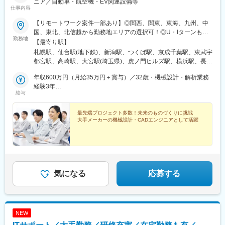
ニア／自動車・航空機・EV関連設備等
横川駅、谷町四丁目駅、舟入幸町駅、大小路駅、亀戸駅、中津駅
仕事内容
(地下鉄)、六本木一丁目駅、ＪＲ難波駅、観月橋駅、海老江駅、中
【リモートワーク案件一部あり】◎関西、関東、東海、九州、中
之島駅、なにわ橋駅、甘木駅(甘木鉄道線)、住之江公園駅、上前津
国、東北、北信越から勤務地エリアの選択可！◎U・Iターンも歓
駅、久屋大通駅、平沼橋駅、国道駅、蒔田駅、赤羽岩淵駅、セン
勤務地
迎！（引越し代全額負担・家賃95％補助など制度も完備！）■関
【最寄り駅】
ター北駅、勾当台公園駅、本笠寺駅、自由ケ丘駅(愛知県)、出島
西エリア（大阪、京都、兵庫、奈良、和歌山、滋賀）■関東エリア
札幌駅、仙台駅(地下鉄)、新潟駅、つくば駅、京成千葉駅、東武宇
駅、北１２条駅、あおば通駅、新千葉駅、神谷町駅、新高島駅、
（東京、神奈川、千葉、埼玉、栃木、茨城、群馬など）■東海エリ
都宮駅、高崎駅、大宮駅(埼玉県)、虎ノ門ヒルズ駅、横浜駅、長野
日吉町駅、新浜松駅、名鉄名古屋駅、梅田駅(地下鉄)、富山駅、京
ア（愛知、三重、岐阜、静岡）■九州エリア（福岡、熊本など）■
駅、静岡駅、浜松駅、名古屋駅、北鉄金沢駅、大阪梅田駅(阪急
都河原町駅、三ノ宮駅、西川緑道公園駅、銀山町駅、西鉄福岡
中国エリア（広島、岡山、愛媛など）■東北エリア（宮城、福島な
年収600万円（月給35万円＋賞与）／32歳・機械設計・解析業務
線)、インテック本社前駅、烏丸駅、三宮駅(神戸新交通)、山陽姫
駅、西辛島町駅、市民広場駅、三滝駅、舟入本町駅、花田口駅、
ど）■北信越エリア（石川、福井、富山、新潟、長野など）のプロ
経験3年
路駅、岡山駅、八丁堀駅(広島県)、高松駅(香川県)、天神駅、花畑
麻布十番駅、大国町駅、桃山御陵前駅、野田駅(阪神線)、肥後橋
給与
ジェクト先◎プロジェクトによって在宅勤務もOK◎転居を伴う転
年収880万円（月給52万円＋賞与）／48歳・電気回路設計業務経
町駅、中埠頭駅、湊川公園駅、西神中央駅、荒本駅、布施駅、妹
駅、北浜駅(大阪府)、伏見駅(愛知県)、西横浜駅、龍谷富山高校
勤は、基本的には本人が希望する場合以外ありません※受動喫煙防
験7年
尾駅、水島駅、通津駅、福山駅、岩国駅、可部駅、横川駅(広島
前、五島町駅
止対策：オフィス内全面禁煙
最先端プロジェクト多数！未来のものづくりに挑戦
県)、東広島駅、山西駅、本町六丁目駅、金川駅、東野駅(京都
大手メーカーの機械設計・CADエンジニアとして活躍
府)、東山・おかでんミュージアム駅、衣山駅、山麓駅(皿倉山)、
堺筋本町駅、鷹野橋駅、堺駅、比治山下駅、広域公園前駅、横川
一丁目駅、錦糸町駅、検見川浜駅、本町駅、津守駅、中野東駅、
中津駅(大阪府・阪急線)、今出川駅、五条駅(京都市営)、桜島駅、
六本木駅、伊予大洲駅、福駅、芦原橋駅、桃山駅、野田阪神駅、
東比恵駅、渡辺橋駅、淀屋橋駅、鶴崎駅、西小倉駅、二島駅、今
気になる
応募する
池駅(福岡県)、上鳥羽口駅、竹下駅、小森江駅、甘木駅(西鉄線)、
広畑駅、住ノ江駅、江波駅、八本松駅、矢場町駅、大船駅、新羽
駅、油田駅、五井駅、門出駅、洛西口駅、小舞子駅、黒川駅(愛知
県)、丸の内駅(愛知県)、戸部駅、鶴見小野駅、三ツ沢下町駅、山
NEW
手駅、井土ケ谷駅、上永谷駅、和田町駅、鶴ケ峰駅、戸塚駅、赤
羽駅、峰駅、陸前落合駅、センター南駅、北四番丁駅、稲永駅、