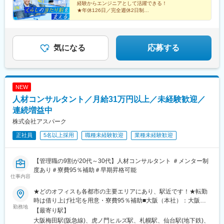
駅、手柄駅、吉野ケ里公園駅、宮崎駅、高田駅(長崎県)、五反田
経験からエンジニアとして活躍できる！
駅、亀戸駅、東新宿駅、立川北駅、本川越駅、天台駅、大神宮下
★年休126日／完全週休2日制
★各種研修制度あり
駅、星川駅、豊橋駅、金沢駅、南方駅(大阪府)、肥後橋駅、宮之阪
★資格取得支援制度
駅、なかもず駅、東寺駅、三宮・花時計前駅、山陽明石駅、姫路
★退職金制度
駅、大崎広小路駅、住吉駅(東京都)、立川駅、川越市駅、船橋駅、
★住宅費補助など、手厚い待遇＆福利厚生あり
柳生橋駅、阿波座駅、神戸三宮駅(阪神)
気になる
応募する
NEW
人材コンサルタント／月給31万円以上／未経験歓迎／
連続増益中
株式会社アスパーク
正社員
5名以上採用
職種未経験歓迎
業種未経験歓迎
【管理職の9割が20代～30代】人材コンサルタント ＃メンター制
度あり＃寮費95％補助＃早期昇格可能
仕事内容
★どのオフィスも各都市の主要エリアにあり、駅近です！★転勤
時は借り上げ社宅を用意・寮費95％補助■大阪（本社）：大阪市
勤務地
北区■東京：東京都港区■札幌：北海道札幌市北区■仙台：宮城県
【最寄り駅】
仙台市青葉区■つくば：茨城県つくば市■宇都宮：栃木県宇都宮市
大阪梅田駅(阪急線)、虎ノ門ヒルズ駅、札幌駅、仙台駅(地下鉄)、