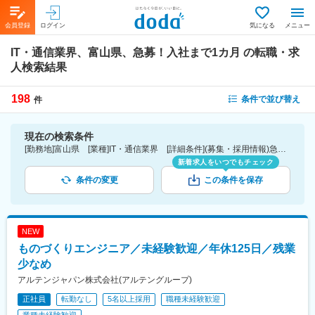
会員登録
ログイン
気になる
メニュー
IT・通信業界、富山県、急募！入社まで1カ月
の転職・求
人検索結果
198
条件で並び替え
件
現在の検索条件
[勤務地]富山県 [業種]IT・通信業界 [詳細条件](募集・採用情報)急募！入社まで1カ月
新着求人をいつでもチェック
条件の変更
この条件を保存
NEW
ものづくりエンジニア／未経験歓迎／年休125日／残業
少なめ
アルテンジャパン株式会社(アルテングループ)
正社員
転勤なし
5名以上採用
職種未経験歓迎