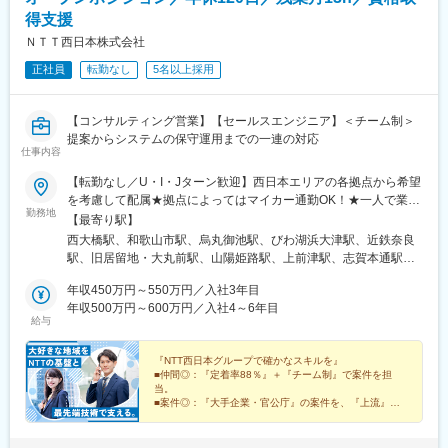
得支援
ＮＴＴ西日本株式会社
正社員
転勤なし
5名以上採用
【コンサルティング営業】【セールスエンジニア】＜チーム制＞
提案からシステムの保守運用までの一連の対応
仕事内容
【転勤なし／U・I・Jターン歓迎】西日本エリアの各拠点から希望
を考慮して配属★拠点によってはマイカー通勤OK！★一人で業務
勤務地
に取り組めるようになれば、在宅勤務（リモートワーク）・直行
【最寄り駅】
直帰も可能■コンサルティング営業（奈良・宮崎以外）【関西】大
西大橋駅、和歌山市駅、烏丸御池駅、びわ湖浜大津駅、近鉄奈良
阪・和歌山・京都・滋賀・兵庫【東海】静岡・岐阜・三重【北
駅、旧居留地・大丸前駅、山陽姫路駅、上前津駅、志賀本通駅、
陸】石川・富山・福井【中国】岡山・島根・鳥取【四国】愛媛・
第一通り駅、沼津駅、日吉町駅、名鉄岐阜駅、津駅、野町駅、電
香川【九州】福岡・佐賀・長崎・熊本・大分・鹿児島・沖縄■セー
年収450万円～550万円／入社3年目
気ビル前駅、新福井駅、敦賀駅、県庁前駅(広島県)、田町駅(岡山
ルスエンジニア（大阪・長崎以外）【関西】和歌山・京都・滋
年収500万円～600万円／入社4～6年目
県)、鳥取駅、湯田温泉駅、県庁前駅(愛媛県)、瓦町駅、大橋通
給与
賀・奈良・兵庫【東海】静岡・岐阜・三重【北陸】石川・富山・
駅、眉山ロープウェイ山麓駅、博多駅、旦過駅、佐賀駅、松江
福井【中国】岡山・島根・鳥取【四国】愛媛・香川【九州】福
駅、宮崎駅、大分駅、新地中華街駅、九品寺交差点駅、天文館通
岡・佐賀・熊本・大分・鹿児島・宮崎・沖縄※入社後、転居を伴う
『NTT西日本グループで確かなスキルを』
駅、壺川駅、阿波座駅、四条駅(京都市営)、三井寺駅、奈良駅、三
■仲間◎：『定着率88％』＋『チーム制』で案件を担
転勤はございません（通勤可能な範囲で勤務ビルが変更となる場
宮・花時計前駅、矢場町駅、平安通駅、新浜松駅、桜橋駅(富山
当。
合あり） ただし、更なるキャリアアップを希望した場合（グル
県)、福井駅(福井県)、紙屋町西駅、郵便局前駅、市役所前駅(愛媛
■案件◎：『大手企業・官公庁』の案件を、『上流』か
ープ会社採用社員等）は転居を伴う転勤の可能性がございま
ら解決
県)、栗林駅、高知城前駅、徳島駅、東比恵駅、平和通駅、メディ
■育成◎：『資格取得支援』＋『オンライン研修』でス
す・・・【本社】大阪府大阪市都島区東野田町四丁目15番82号
カルセンター駅、交通局前駅(熊本県)、甲東中学校前駅、本町駅、
キルが身につく