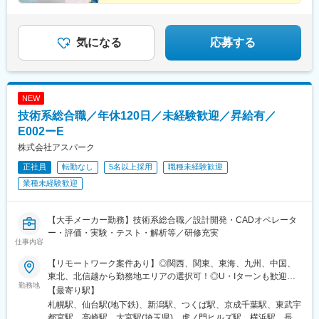
中津駅(大阪府・阪急線)、今出川駅、五条駅(京都市営)、桜島駅、
六本木駅、伊予大洲駅、福駅、芦原橋駅、桃山駅、野田阪神駅、
東比恵駅、渡辺橋駅、淀屋橋駅、鶴崎駅、西小倉駅、二島駅、今
気になる
応募する
池駅(福岡県)、上鳥羽口駅、竹下駅、小森江駅、甘木駅(西鉄線)、
広畑駅、住ノ江駅、江波駅、八本松駅、矢場町駅、大船駅、新羽
駅、油田駅、五井駅、門出駅、洛西口駅、小舞子駅、黒川駅(愛知
県)、丸の内駅(愛知県)、戸部駅、鶴見小野駅、三ツ沢下町駅、山
NEW
手駅、井土ケ谷駅、上永谷駅、和田町駅、鶴ケ峰駅、戸塚駅、赤
羽駅、峰駅、陸前落合駅、センター南駅、北四番丁駅、稲永駅、
技術系総合職／年休120日／未経験歓迎／昇給有／
岡本駅(栃木県)、笠寺駅、村井駅、茅野駅、本山駅(愛知県)、さが
E002ーE
み野駅、小俣駅(栃木県)、新前橋駅、群馬藤岡駅、本庄駅、垂井
株式会社アスパーク
駅、徳山駅、周防下郷駅、道ノ尾駅、大波止駅、喜々津駅、国母
駅、松江駅、伊賀屋駅、弥生が丘駅、宮崎駅、南鹿児島駅、さっ
正社員
転勤なし
5名以上採用
職種未経験歓迎
ぽろ駅、青葉通一番町駅、千葉駅、虎ノ門駅、神奈川駅、市役所
業種未経験歓迎
前駅(長野県)、新静岡駅、第一通り駅、近鉄名古屋駅、金沢駅、中
崎町駅、オークスカナルパークホテル富山前、四条駅(京都市営)、
神戸三宮駅(阪神)、姫路駅、岡山駅前駅、胡町駅、高松築港駅、天
【大手メーカー勤務】技術系総合職／設計開発・CADオペレータ
神南駅、辛島町駅、南公園駅、湊川駅、小路駅、常盤駅(岡山県)、
ー・評価・実験・テスト・解析等／研修充実
横川駅、谷町四丁目駅、舟入幸町駅、大小路駅、亀戸駅、中津駅
仕事内容
(地下鉄)、六本木一丁目駅、ＪＲ難波駅、観月橋駅、海老江駅、中
【リモートワーク案件あり】◎関西、関東、東海、九州、中国、
之島駅、なにわ橋駅、甘木駅(甘木鉄道線)、住之江公園駅、上前津
東北、北信越から勤務地エリアの選択可！◎U・Iターンも歓迎！
駅、久屋大通駅、平沼橋駅、国道駅、蒔田駅、赤羽岩淵駅、セン
勤務地
（引越し代全額負担・家賃95％補助など制度も完備！）■関西エ
【最寄り駅】
ター北駅、勾当台公園駅、本笠寺駅、自由ケ丘駅(愛知県)、出島
リア（大阪、京都、兵庫、奈良、和歌山、滋賀）■関東エリア（東
札幌駅、仙台駅(地下鉄)、新潟駅、つくば駅、京成千葉駅、東武宇
駅、北１２条駅、あおば通駅、新千葉駅、神谷町駅、新高島駅、
京、神奈川、千葉、埼玉、栃木、茨城、群馬など）■東海エリア
都宮駅、高崎駅、大宮駅(埼玉県)、虎ノ門ヒルズ駅、横浜駅、長野