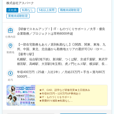
み野駅、小俣駅(栃木県)、新前橋駅、群馬藤岡駅、本庄駅、垂井
株式会社アスパーク
駅、徳山駅、周防下郷駅、道ノ尾駅、大波止駅、喜々津駅、国母
正社員
転勤なし
5名以上採用
職種未経験歓迎
駅、松江駅、伊賀屋駅、弥生が丘駅、宮崎駅、南鹿児島駅、さっ
ぽろ駅、青葉通一番町駅、千葉駅、虎ノ門駅、神奈川駅、市役所
業種未経験歓迎
前駅(長野県)、新静岡駅、第一通り駅、近鉄名古屋駅、金沢駅、中
崎町駅、オークスカナルパークホテル富山前、四条駅(京都市営)、
神戸三宮駅(阪神)、姫路駅、岡山駅前駅、胡町駅、高松築港駅、天
【研修でスキルアップ！】IT・ものづくりサポート／大手・優良
神南駅、辛島町駅、南公園駅、湊川駅、小路駅、常盤駅(岡山県)、
企業勤務／プロジェクトは常時8000件超
仕事内容
横川駅、谷町四丁目駅、舟入幸町駅、大小路駅、亀戸駅、中津駅
(地下鉄)、六本木一丁目駅、ＪＲ難波駅、観月橋駅、海老江駅、中
【一部在宅勤務もあり／原則転勤なし】◎関西、関東、東海、九
之島駅、なにわ橋駅、甘木駅(甘木鉄道線)、住之江公園駅、上前津
州、中国、東北、北信越から勤務地エリアの選択可◎U・Iターン
駅、久屋大通駅、平沼橋駅、国道駅、蒔田駅、赤羽岩淵駅、セン
勤務地
も歓迎！（引越し代全額負担・家賃95％補助など制度完備）■関
【最寄り駅】
ター北駅、勾当台公園駅、本笠寺駅、自由ケ丘駅(愛知県)、出島
西エリア（大阪、京都、兵庫、奈良、和歌山、滋賀）■関東エリア
札幌駅、仙台駅(地下鉄)、新潟駅、つくば駅、京成千葉駅、東武宇
駅、北１２条駅、あおば通駅、新千葉駅、神谷町駅、新高島駅、
（東京、神奈川、千葉、埼玉、栃木、茨城、群馬など）■東海エリ
都宮駅、高崎駅、大宮駅(埼玉県)、虎ノ門ヒルズ駅、横浜駅、長野
日吉町駅、新浜松駅、名鉄名古屋駅、梅田駅(地下鉄)、富山駅、京
ア（愛知、三重、岐阜、静岡）■九州エリア（福岡、熊本など）■
駅、静岡駅、浜松駅、名古屋駅、北鉄金沢駅、大阪梅田駅(阪急
都河原町駅、三ノ宮駅、西川緑道公園駅、銀山町駅、西鉄福岡
中国エリア（広島、岡山、愛媛など）■東北エリア（宮城、福島な
年収400万円（25歳・入社1年）／月給23万円＋手当＋賞与80万
線)、インテック本社前駅、烏丸駅、三宮駅(神戸新交通)、山陽姫
駅、西辛島町駅、市民広場駅、三滝駅、舟入本町駅、花田口駅、
ど）■北信越エリア（石川、福井、富山、新潟、長野など）のプロ
5000円
路駅、岡山駅、八丁堀駅(広島県)、高松駅(香川県)、天神駅、花畑
麻布十番駅、大国町駅、桃山御陵前駅、野田駅(阪神線)、肥後橋
給与
ジェクト先◎プロジェクトによってリモートワークもOK（フルリ
年収520万円（27歳・入社5年）／月給30万円＋手当＋賞与100万
町駅、中埠頭駅、湊川公園駅、西神中央駅、荒本駅、布施駅、妹
駅、北浜駅(大阪府)、伏見駅(愛知県)、西横浜駅、龍谷富山高校
モート案件あり）◎転居を伴う転勤は、基本的には本人が希望す
5000円
尾駅、水島駅、通津駅、福山駅、岩国駅、可部駅、横川駅(広島
前、五島町駅
る場合以外ありません※受動喫煙防止対策：オフィス内全面禁煙
★IT、CAD、語学など研修充実★土日祝休み
県)、東広島駅、山西駅、本町六丁目駅、金川駅、東野駅(京都
★年収60万円～120万円UP事例あり
府)、東山・おかでんミュージアム駅、衣山駅、山麓駅(皿倉山)、
★IT・ものづくりをサポート
堺筋本町駅、鷹野橋駅、堺駅、比治山下駅、広域公園前駅、横川
★寮費95％補助★転勤なし
★大手企業中心に常時8000件以上のプロジェクト
一丁目駅、錦糸町駅、検見川浜駅、本町駅、津守駅、中野東駅、
「スキルを身につけたい」あなたにピッタリの環境で
中津駅(大阪府・阪急線)、今出川駅、五条駅(京都市営)、桜島駅、
す！