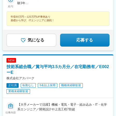
のプロジェクト先◎転居を伴う転勤は、基本的には本人が希望す
験3年
路駅、岡山駅、八丁堀駅(広島県)、高松駅(香川県)、天神駅、花畑
麻布十番駅、大国町駅、桃山御陵前駅、野田駅(阪神線)、肥後橋
給与
る場合以外ありません。※受動喫煙防止対策：オフィス内全面禁煙
年収880万円（月給52万円＋賞与）／48歳・開発経験5年・設計
町駅、中埠頭駅、湊川公園駅、西神中央駅、荒本駅、布施駅、妹
駅、北浜駅(大阪府)、伏見駅(愛知県)、西横浜駅、龍谷富山高校
PM経験10年
尾駅、水島駅、通津駅、福山駅、岩国駅、可部駅、横川駅(広島
前、五島町駅
年収60万円～120万円UP事例あり
県)、東広島駅、山西駅、本町六丁目駅、金川駅、東野駅(京都
基礎から学び、ITエンジニアに挑戦！
府)、東山・おかでんミュージアム駅、衣山駅、山麓駅(皿倉山)、
堺筋本町駅、鷹野橋駅、堺駅、比治山下駅、広域公園前駅、横川
一丁目駅、錦糸町駅、検見川浜駅、本町駅、津守駅、中野東駅、
中津駅(大阪府・阪急線)、今出川駅、五条駅(京都市営)、桜島駅、
気になる
応募する
六本木駅、伊予大洲駅、福駅、芦原橋駅、桃山駅、野田阪神駅、
東比恵駅、渡辺橋駅、淀屋橋駅、鶴崎駅、西小倉駅、二島駅、今
池駅(福岡県)、上鳥羽口駅、竹下駅、小森江駅、甘木駅(西鉄線)、
広畑駅、住ノ江駅、江波駅、八本松駅、矢場町駅、大船駅、新羽
駅、油田駅、五井駅、門出駅、洛西口駅、小舞子駅、黒川駅(愛知
NEW
県)、丸の内駅(愛知県)、戸部駅、鶴見小野駅、三ツ沢下町駅、山
技術系総合職／賞与平均3.5カ月分／在宅勤務有／E002
手駅、井土ケ谷駅、上永谷駅、和田町駅、鶴ケ峰駅、戸塚駅、赤
ーE
羽駅、峰駅、陸前落合駅、センター南駅、北四番丁駅、稲永駅、
株式会社アスパーク
岡本駅(栃木県)、笠寺駅、村井駅、茅野駅、本山駅(愛知県)、さが
み野駅、小俣駅(栃木県)、新前橋駅、群馬藤岡駅、本庄駅、垂井
正社員
転勤なし
5名以上採用
職種未経験歓迎
駅、徳山駅、周防下郷駅、道ノ尾駅、大波止駅、喜々津駅、国母
業種未経験歓迎
駅、松江駅、伊賀屋駅、弥生が丘駅、宮崎駅、南鹿児島駅、さっ
ぽろ駅、青葉通一番町駅、千葉駅、虎ノ門駅、神奈川駅、市役所
前駅(長野県)、新静岡駅、第一通り駅、近鉄名古屋駅、金沢駅、中
【大手メーカーで活躍】機械・電気・電子・組み込み・IT・化学
崎町駅、オークスカナルパークホテル富山前、四条駅(京都市営)、
系エンジニア／開発設計や上流工程7割超
神戸三宮駅(阪神)、姫路駅、岡山駅前駅、胡町駅、高松築港駅、天
仕事内容
神南駅、辛島町駅、南公園駅、湊川駅、小路駅、常盤駅(岡山県)、