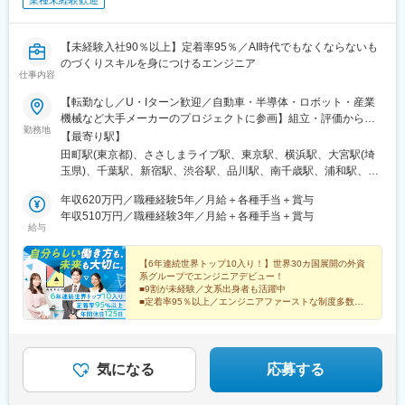
業種未経験歓迎
【未経験入社90％以上】定着率95％／AI時代でもなくならないも
のづくりスキルを身につけるエンジニア
仕事内容
【転勤なし／U・Iターン歓迎／自動車・半導体・ロボット・産業
機械など大手メーカーのプロジェクトに参画】組立・評価からス
勤務地
タートし、将来的には設計・生産技術・プロジェクト管理などへ
【最寄り駅】
ステップアップできます。※プロジェクト先は、希望を最大限考慮
田町駅(東京都)、ささしまライブ駅、東京駅、横浜駅、大宮駅(埼
の上、決定※転居を伴う無理な転勤はなし※引越し費用補助・帰省
玉県)、千葉駅、新宿駅、渋谷駅、品川駅、南千歳駅、浦和駅、県
旅費補助・借上社宅制度など、U・Iターン支援充実＜プロジェク
庁前駅(千葉県)、川崎駅、新杉田駅、大垣駅、新静岡駅、刈谷駅、
ト先＞■北海道：千歳市■関東：埼玉県・千葉県・東京都・神奈川
年収620万円／職種経験5年／月給＋各種手当＋賞与
津駅、スクリーン駅、高岡駅、西諫早駅、原水駅、三田駅(東京
県・山梨県■東海：岐阜県・静岡県・愛知県・三重県■滋賀：彦根
年収510万円／職種経験3年／月給＋各種手当＋賞与
都)、米野駅、日本橋駅(東京都)、新高島駅、京成千葉駅、新宿駅
給与
市■富山：高岡市■中国：広島県■九州：長崎県諫早市、熊本県菊
(東京メトロ)、神泉駅、北品川駅、本千葉駅、京急川崎駅、日吉町
池郡※プロジェクト先（勤務地）は、希望を最大限考慮の上、決定
駅、高宮駅(滋賀県)、名鉄名古屋駅、三越前駅、高島町駅、栄町駅
します。※勤務地一覧以外にも勤務地がございます。詳しくは面接
【6年連続世界トップ10入り！】世界30カ国展開の外資
(千葉県)、新宿西口駅、高輪ゲートウェイ駅、千葉中央駅、静岡
系グループでエンジニアデビュー！
時にお話しさせていただきます。＜拠点＞東京本社／東京都港区
駅、末広町駅(富山県)
■9割が未経験／文系出身者も活躍中
芝浦3-5-39 田町イーストウィング2F名古屋オフィス／愛知県名古
■定着率95％以上／エンジニアファーストな制度多数
屋市中村区平池町4-60-12 グローバルゲート ウエストタワー9F
■年休125日・完全週休2日・土日祝休み
■1日の残業1h以下
■転勤なし
気になる
応募する