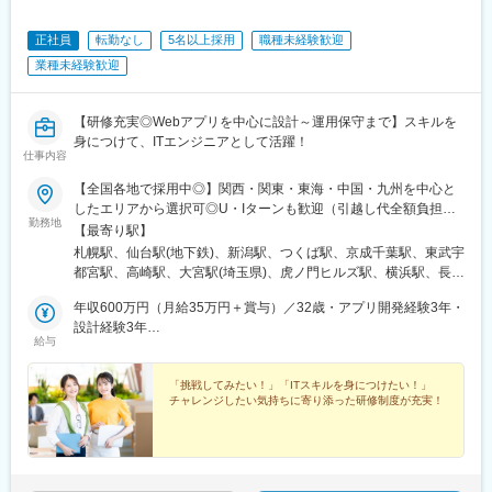
駅、徳山駅、周防下郷駅、道ノ尾駅、大波止駅、喜々津駅、国母
駅、松江駅、伊賀屋駅、弥生が丘駅、宮崎駅、南鹿児島駅、さっ
正社員
転勤なし
5名以上採用
職種未経験歓迎
ぽろ駅、青葉通一番町駅、千葉駅、虎ノ門駅、神奈川駅、市役所
業種未経験歓迎
前駅(長野県)、新静岡駅、第一通り駅、近鉄名古屋駅、金沢駅、中
崎町駅、オークスカナルパークホテル富山前、四条駅(京都市営)、
神戸三宮駅(阪神)、姫路駅、岡山駅前駅、胡町駅、高松築港駅、天
【研修充実◎Webアプリを中心に設計～運用保守まで】スキルを
神南駅、辛島町駅、南公園駅、湊川駅、小路駅、常盤駅(岡山県)、
身につけて、ITエンジニアとして活躍！
横川駅、谷町四丁目駅、舟入幸町駅、大小路駅、亀戸駅、中津駅
仕事内容
(地下鉄)、六本木一丁目駅、ＪＲ難波駅、観月橋駅、海老江駅、中
【全国各地で採用中◎】関西・関東・東海・中国・九州を中心と
之島駅、なにわ橋駅、甘木駅(甘木鉄道線)、住之江公園駅、上前津
したエリアから選択可◎U・Iターンも歓迎（引越し代全額負担な
駅、久屋大通駅、平沼橋駅、国道駅、蒔田駅、赤羽岩淵駅、セン
勤務地
ど制度も完備！）◎プロジェクトにより、一部完全在宅／リモー
【最寄り駅】
ター北駅、勾当台公園駅、本笠寺駅、自由ケ丘駅(愛知県)、出島
ト業務もあります。■関西エリア（大阪、京都、兵庫、奈良、和歌
札幌駅、仙台駅(地下鉄)、新潟駅、つくば駅、京成千葉駅、東武宇
駅、北１２条駅、あおば通駅、新千葉駅、神谷町駅、新高島駅、
山、滋賀）■関東エリア（東京、神奈川、千葉、埼玉、栃木、つく
都宮駅、高崎駅、大宮駅(埼玉県)、虎ノ門ヒルズ駅、横浜駅、長野
日吉町駅、新浜松駅、名鉄名古屋駅、梅田駅(地下鉄)、富山駅、京
ばなど）■東海エリア（愛知、三重、岐阜、静岡）■中国エリア
駅、静岡駅、浜松駅、名古屋駅、北鉄金沢駅、大阪梅田駅(阪急
都河原町駅、三ノ宮駅、西川緑道公園駅、銀山町駅、西鉄福岡
（広島、岡山、松山など）■九州エリア（福岡、熊本など）のプロ
年収600万円（月給35万円＋賞与）／32歳・アプリ開発経験3年・
線)、インテック本社前駅、烏丸駅、三宮駅(神戸新交通)、山陽姫
駅、西辛島町駅、市民広場駅、三滝駅、舟入本町駅、花田口駅、
ジェクト先◎転居を伴う転勤は、基本的には本人が希望する場合
設計経験3年
路駅、岡山駅、八丁堀駅(広島県)、高松駅(香川県)、天神駅、花畑
麻布十番駅、大国町駅、桃山御陵前駅、野田駅(阪神線)、肥後橋
給与
以外ありません。※受動喫煙防止対策：オフィス内全面禁煙
年収880万円（月給52万円＋賞与）／48歳・開発経験5年・設計
町駅、中埠頭駅、湊川公園駅、西神中央駅、荒本駅、布施駅、妹
駅、北浜駅(大阪府)、伏見駅(愛知県)、西横浜駅、龍谷富山高校
PM経験10年
尾駅、水島駅、通津駅、福山駅、岩国駅、可部駅、横川駅(広島
前、五島町駅
「挑戦してみたい！」「ITスキルを身につけたい！」
県)、東広島駅、山西駅、本町六丁目駅、金川駅、東野駅(京都
チャレンジしたい気持ちに寄り添った研修制度が充実！
府)、東山・おかでんミュージアム駅、衣山駅、山麓駅(皿倉山)、
堺筋本町駅、鷹野橋駅、堺駅、比治山下駅、広域公園前駅、横川
一丁目駅、錦糸町駅、検見川浜駅、本町駅、津守駅、中野東駅、
中津駅(大阪府・阪急線)、今出川駅、五条駅(京都市営)、桜島駅、
六本木駅、伊予大洲駅、福駅、芦原橋駅、桃山駅、野田阪神駅、