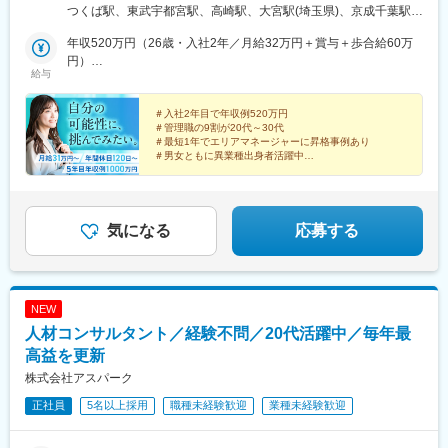
■高崎：群馬県高崎市■大宮：埼玉県さいたま市大宮区■千葉：千
つくば駅、東武宇都宮駅、高崎駅、大宮駅(埼玉県)、京成千葉駅、
葉県千葉市中央区■横浜：神奈川県横浜市西区■富山：富山県富山
横浜駅、インテック本社前駅、北鉄金沢駅、新潟駅、長野駅、静
市■金沢：石川県金沢市■新潟：新潟県新潟市中央区■長野：長野
年収520万円（26歳・入社2年／月給32万円＋賞与＋歩合給60万
岡駅、浜松駅、名古屋駅、烏丸駅、山陽姫路駅、三宮駅(神戸新交
県長野市■名古屋：愛知県名古屋市中村区■静岡：静岡県静岡市駿
円）
通)、高松駅(香川県)、岡山駅、八丁堀駅(広島県)、天神駅、花畑町
給与
河区■浜松：静岡県浜松市中区■京都：京都府京都市下京区■姫
年収800万円（28歳・入社4年／月給46万円＋賞与＋歩合給40万
駅、中崎町駅、虎ノ門駅、さっぽろ駅、青葉通一番町駅、千葉
路：兵庫県姫路市■神戸：兵庫県神戸市中央区■高松：香川県高松
円）
駅、神奈川駅、オークスカナルパークホテル富山前、金沢駅、市
市■岡山：岡山県岡山市北区■広島：広島県広島市中区■福岡：福
＃入社2年目で年収例520万円
役所前駅(長野県)、新静岡駅、第一通り駅、近鉄名古屋駅、四条駅
＃管理職の9割が20代～30代
岡県福岡市中央区■熊本：熊本県熊本市中央区★2026年も新拠点
(京都市営)、姫路駅、神戸三宮駅(阪神)、高松築港駅、岡山駅前
＃最短1年でエリアマネージャーに昇格事例あり
立ち上げを予定！※受動喫煙防止対策：オフィス内全面禁煙
駅、胡町駅、天神南駅、辛島町駅、梅田駅(地下鉄)、神谷町駅、北
＃男女ともに異業種出身者活躍中
「自分の可能性を広げたい」「挑戦してみたい」
１２条駅、あおば通駅、新千葉駅、新高島駅、富山駅、日吉町
そんなあなたへ。どこにもないスピード感で、成長を叶
駅、新浜松駅、名鉄名古屋駅、京都河原町駅、三ノ宮駅、西川緑
えませんか？
道公園駅、銀山町駅、西鉄福岡駅、西辛島町駅
気になる
応募する
NEW
人材コンサルタント／経験不問／20代活躍中／毎年最
高益を更新
株式会社アスパーク
正社員
5名以上採用
職種未経験歓迎
業種未経験歓迎