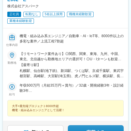
羽駅、峰駅、陸前落合駅、センター南駅、北四番丁駅、稲永駅、
株式会社アスパーク
岡本駅(栃木県)、笠寺駅、村井駅、茅野駅、本山駅(愛知県)、さが
み野駅、小俣駅(栃木県)、新前橋駅、群馬藤岡駅、本庄駅、垂井
正社員
転勤なし
5名以上採用
職種未経験歓迎
駅、徳山駅、周防下郷駅、道ノ尾駅、大波止駅、喜々津駅、国母
業種未経験歓迎
駅、松江駅、伊賀屋駅、弥生が丘駅、宮崎駅、南鹿児島駅、さっ
ぽろ駅、青葉通一番町駅、千葉駅、虎ノ門駅、神奈川駅、市役所
前駅(長野県)、新静岡駅、第一通り駅、近鉄名古屋駅、金沢駅、中
機電・組み込み系エンジニア／自動車・AI・IoT等、8000件以上の
崎町駅、オークスカナルパークホテル富山前、四条駅(京都市営)、
多彩な案件／上流工程7割超
神戸三宮駅(阪神)、姫路駅、岡山駅前駅、胡町駅、高松築港駅、天
仕事内容
神南駅、辛島町駅、南公園駅、湊川駅、小路駅、常盤駅(岡山県)、
【リモートワーク案件あり】◎関西、関東、東海、九州、中国、
横川駅、谷町四丁目駅、舟入幸町駅、大小路駅、亀戸駅、中津駅
東北、北信越から勤務地エリアの選択可！◎U・Iターンも歓迎！
(地下鉄)、六本木一丁目駅、ＪＲ難波駅、観月橋駅、海老江駅、中
勤務地
（引越し代全額負担・家賃95％補助など制度も完備！）■関西エ
之島駅、なにわ橋駅、甘木駅(甘木鉄道線)、住之江公園駅、上前津
【最寄り駅】
リア（大阪、京都、兵庫、奈良、和歌山、滋賀）■関東エリア（東
駅、久屋大通駅、平沼橋駅、国道駅、蒔田駅、赤羽岩淵駅、セン
札幌駅、仙台駅(地下鉄)、新潟駅、つくば駅、京成千葉駅、東武宇
京、神奈川、千葉、埼玉、栃木、茨城、群馬など）■東海エリア
ター北駅、勾当台公園駅、本笠寺駅、自由ケ丘駅(愛知県)、出島
都宮駅、高崎駅、大宮駅(埼玉県)、虎ノ門ヒルズ駅、横浜駅、長野
（愛知、三重、岐阜、静岡）■九州エリア（福岡、熊本など）■中
駅、北１２条駅、あおば通駅、新千葉駅、神谷町駅、新高島駅、
駅、静岡駅、浜松駅、名古屋駅、北鉄金沢駅、大阪梅田駅(阪急
国エリア（広島、岡山、愛媛など）■東北エリア（宮城、福島な
年収600万円（月給35万円＋賞与）／32歳・開発経験3年・設計経
日吉町駅、新浜松駅、名鉄名古屋駅、梅田駅(地下鉄)、富山駅、京
線)、インテック本社前駅、烏丸駅、三宮駅(神戸新交通)、山陽姫
ど）■北信越エリア（石川、福井、富山、新潟、長野など）のプロ
験3年
都河原町駅、三ノ宮駅、西川緑道公園駅、銀山町駅、西鉄福岡
路駅、岡山駅、八丁堀駅(広島県)、高松駅(香川県)、天神駅、花畑
給与
ジェクト先◎プロジェクトによって在宅勤務もOK◎転居を伴う転
年収880万円（月給52万円＋賞与）／48歳・開発経験5年・設計開
駅、西辛島町駅、市民広場駅、三滝駅、舟入本町駅、花田口駅、
町駅、中埠頭駅、湊川公園駅、西神中央駅、荒本駅、布施駅、妹
勤は、基本的には本人が希望する場合以外ありません※受動喫煙防
発経験10年
麻布十番駅、大国町駅、桃山御陵前駅、野田駅(阪神線)、肥後橋
尾駅、水島駅、通津駅、福山駅、岩国駅、可部駅、横川駅(広島
大手×最先端プロジェクト8000件超
止対策：オフィス内全面禁煙
駅、北浜駅(大阪府)、伏見駅(愛知県)、西横浜駅、龍谷富山高校
県)、東広島駅、山西駅、本町六丁目駅、金川駅、東野駅(京都
機電・組み込みエンジニアとして活躍！
前、五島町駅
府)、東山・おかでんミュージアム駅、衣山駅、山麓駅(皿倉山)、
堺筋本町駅、鷹野橋駅、堺駅、比治山下駅、広域公園前駅、横川
一丁目駅、錦糸町駅、検見川浜駅、本町駅、津守駅、中野東駅、
中津駅(大阪府・阪急線)、今出川駅、五条駅(京都市営)、桜島駅、