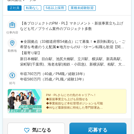
正社員
転勤なし
5名以上採用
業種未経験歓迎
【各プロジェクトのPM・PL】マネジメント・新規事業立ち上げ
なども可／プライム案件のプロジェクト多数
仕事内容
★全国拠点（33都道府県54拠点）にて募集！★原則転勤なし・ご
希望を考慮のうえ配属★地方からのU・Iターン転職も歓迎【関東
勤務地
／20拠点】東京都、神奈川県、埼玉県、千葉県、茨城県、群馬
【最寄り駅】
県、栃木県、山梨県【北海道／1拠点】北海道札幌市【東北／4拠
新日本橋駅、目白駅、池尻大橋駅、立川駅、横浜駅、新高島駅、
点】岩手県、宮城県、山形県、福島県【中部／12拠点】新潟県、
栄町駅(千葉県)、海老名駅(相鉄・小田急)、新横浜駅、柏駅、大宮
長野県、富山県、石川県、静岡県、愛知県、三重県【近畿／6拠
駅(埼玉県)、甲府駅、宇都宮駅東口駅、小山駅、水戸駅、小見川
点】滋賀県、京都府、大阪府、兵庫県【中国／4拠点】岡山県、広
年収760万円（40歳／PM職／経験18年）
駅、熊谷駅、高崎駅、太田駅(群馬県)、大通駅、盛岡駅、宮城野通
島県、山口県【四国／3拠点】香川県、徳島県、愛媛県【九州／4
年収580万円（35歳／PL職／経験13年）
駅、山形駅、郡山駅(福島県)、新潟駅、市役所前駅(長野県)、松本
給与
拠点】福岡県、熊本県、鹿児島県※受動喫煙対策：敷地内全面禁煙
駅、オークスカナルパークホテル富山前、金沢駅、静岡駅、沼津
駅、浜松駅、名古屋駅、あすなろう四日市駅、津駅、草津駅(滋賀
PM・PLさらにその先のキャリアへ！
県)、京都駅、南森町駅、大阪天満宮駅、旧居留地・大丸前駅、姫
◆新規事業立ち上げも目指せる
路駅、柳川駅、袋町駅、徳山駅、新山口駅、瓦町駅、徳島駅、南
◆事業統括など本社管理ポジションも可能
堀端駅、平和通駅、博多駅、辛島町駅、高見橋駅、小伝馬町駅、
◆AIなど最新技術に特化した専門部署あり
◆リスキリング支援の研修も充実
鬼子母神前駅、立川北駅、神奈川駅、みなとみらい駅、京成千葉
◆著名な大手企業との取引多数
駅、海老名駅(相模線)、宇都宮駅、西８丁目駅、五橋駅、長野駅、
◆プライムプロジェクト多数の安定企業
西松本駅、富山駅、北鉄金沢駅、新静岡駅、第一通り駅、亀島
駅、近鉄名古屋駅、近鉄四日市駅、七条駅、神戸三宮駅(阪急・神
気になる
応募する