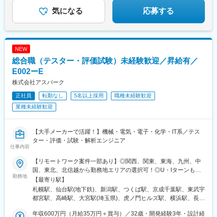
六本木駅、伊予大洲駅、福駅、芦原橋駅、桃山駅、野田阪神駅、
東比恵駅、渡辺橋駅、淀屋橋駅、鶴崎駅、西小倉駅、二島駅、今
気になる
応募する
池駅(福岡県)、上鳥羽口駅、竹下駅、小森江駅、甘木駅(西鉄線)、
広畑駅、住ノ江駅、江波駅、八本松駅、矢場町駅、大船駅、新羽
駅、油田駅、五井駅、門出駅、洛西口駅、小舞子駅、黒川駅(愛知
県)、丸の内駅(愛知県)、戸部駅、鶴見小野駅、三ツ沢下町駅、山
NEW
手駅、井土ケ谷駅、上永谷駅、和田町駅、鶴ケ峰駅、戸塚駅、赤
総合職（テスター・評価試験）未経験歓迎／昇給有／
羽駅、峰駅、陸前落合駅、センター南駅、北四番丁駅、稲永駅、
岡本駅(栃木県)、笠寺駅、村井駅、茅野駅、本山駅(愛知県)、さが
E002ーE
み野駅、小俣駅(栃木県)、新前橋駅、群馬藤岡駅、本庄駅、垂井
株式会社アスパーク
駅、徳山駅、周防下郷駅、道ノ尾駅、大波止駅、喜々津駅、国母
正社員
転勤なし
5名以上採用
職種未経験歓迎
駅、松江駅、伊賀屋駅、弥生が丘駅、宮崎駅、南鹿児島駅、さっ
ぽろ駅、青葉通一番町駅、千葉駅、虎ノ門駅、神奈川駅、市役所
業種未経験歓迎
前駅(長野県)、新静岡駅、第一通り駅、近鉄名古屋駅、金沢駅、中
崎町駅、オークスカナルパークホテル富山前、四条駅(京都市営)、
神戸三宮駅(阪神)、姫路駅、岡山駅前駅、胡町駅、高松築港駅、天
【大手メーカーで活躍！】機械・電気・電子・化学・IT系／テス
神南駅、辛島町駅、南公園駅、湊川駅、小路駅、常盤駅(岡山県)、
ター・評価・試験・解析エンジニア
仕事内容
横川駅、谷町四丁目駅、舟入幸町駅、大小路駅、亀戸駅、中津駅
(地下鉄)、六本木一丁目駅、ＪＲ難波駅、観月橋駅、海老江駅、中
【リモートワーク案件一部あり】◎関西、関東、東海、九州、中
之島駅、なにわ橋駅、甘木駅(甘木鉄道線)、住之江公園駅、上前津
国、東北、北信越から勤務地エリアの選択可！◎U・Iターンも歓
駅、久屋大通駅、平沼橋駅、国道駅、蒔田駅、赤羽岩淵駅、セン
勤務地
迎！（引越し代全額負担・家賃95％補助など制度も完備！）■関
【最寄り駅】
ター北駅、勾当台公園駅、本笠寺駅、自由ケ丘駅(愛知県)、出島
西エリア（大阪、京都、兵庫、奈良、和歌山、滋賀）■関東エリア
札幌駅、仙台駅(地下鉄)、新潟駅、つくば駅、京成千葉駅、東武宇
駅、北１２条駅、あおば通駅、新千葉駅、神谷町駅、新高島駅、
（東京、神奈川、千葉、埼玉、栃木、茨城、群馬など）■東海エリ
都宮駅、高崎駅、大宮駅(埼玉県)、虎ノ門ヒルズ駅、横浜駅、長野
日吉町駅、新浜松駅、名鉄名古屋駅、梅田駅(地下鉄)、富山駅、京
ア（愛知、三重、岐阜、静岡）■九州エリア（福岡、熊本など）■
駅、静岡駅、浜松駅、名古屋駅、北鉄金沢駅、大阪梅田駅(阪急
都河原町駅、三ノ宮駅、西川緑道公園駅、銀山町駅、西鉄福岡
中国エリア（広島、岡山、愛媛など）■東北エリア（宮城、福島な
年収600万円（月給35万円＋賞与）／32歳・開発経験3年・設計経
線)、インテック本社前駅、烏丸駅、三宮駅(神戸新交通)、山陽姫