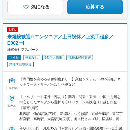
東比恵駅、渡辺橋駅、淀屋橋駅、鶴崎駅、西小倉駅、二島駅、今
気になる
応募する
池駅(福岡県)、上鳥羽口駅、竹下駅、小森江駅、甘木駅(西鉄線)、
広畑駅、住ノ江駅、江波駅、八本松駅、矢場町駅、大船駅、新羽
駅、油田駅、五井駅、門出駅、洛西口駅、小舞子駅、黒川駅(愛知
県)、丸の内駅(愛知県)、戸部駅、鶴見小野駅、三ツ沢下町駅、山
NEW
手駅、井土ケ谷駅、上永谷駅、和田町駅、鶴ケ峰駅、戸塚駅、赤
羽駅、峰駅、陸前落合駅、センター南駅、北四番丁駅、稲永駅、
未経験歓迎ITエンジニア／土日祝休／上流工程多／
岡本駅(栃木県)、笠寺駅、村井駅、茅野駅、本山駅(愛知県)、さが
E002ーI
み野駅、小俣駅(栃木県)、新前橋駅、群馬藤岡駅、本庄駅、垂井
株式会社アスパーク
駅、徳山駅、周防下郷駅、道ノ尾駅、大波止駅、喜々津駅、国母
駅、松江駅、伊賀屋駅、弥生が丘駅、宮崎駅、南鹿児島駅、さっ
正社員
転勤なし
5名以上採用
職種未経験歓迎
ぽろ駅、青葉通一番町駅、千葉駅、虎ノ門駅、神奈川駅、市役所
業種未経験歓迎
前駅(長野県)、新静岡駅、第一通り駅、近鉄名古屋駅、金沢駅、中
崎町駅、オークスカナルパークホテル富山前、四条駅(京都市営)、
神戸三宮駅(阪神)、姫路駅、岡山駅前駅、胡町駅、高松築港駅、天
【専門性を高める研修制度あり！】業務システム・Web開発、ネ
神南駅、辛島町駅、南公園駅、湊川駅、小路駅、常盤駅(岡山県)、
ットワーク・サーバー設計構築など
横川駅、谷町四丁目駅、舟入幸町駅、大小路駅、亀戸駅、中津駅
仕事内容
(地下鉄)、六本木一丁目駅、ＪＲ難波駅、観月橋駅、海老江駅、中
【フルリモート案件一部あり】関西・関東・東海・中国・九州を
之島駅、なにわ橋駅、甘木駅(甘木鉄道線)、住之江公園駅、上前津
中心としたエリアから選択可◎U・Iターンも歓迎（引越し代全額
駅、久屋大通駅、平沼橋駅、国道駅、蒔田駅、赤羽岩淵駅、セン
勤務地
負担など制度も完備！）◎プロジェクトにより、一部完全在宅／
【最寄り駅】
ター北駅、勾当台公園駅、本笠寺駅、自由ケ丘駅(愛知県)、出島
リモート業務もあります。■関西エリア（大阪、京都、兵庫、奈
札幌駅、仙台駅(地下鉄)、新潟駅、つくば駅、京成千葉駅、東武宇
駅、北１２条駅、あおば通駅、新千葉駅、神谷町駅、新高島駅、
良、和歌山、滋賀）■関東エリア（東京、神奈川、千葉、埼玉、栃
都宮駅、高崎駅、大宮駅(埼玉県)、虎ノ門ヒルズ駅、横浜駅、長野
日吉町駅、新浜松駅、名鉄名古屋駅、梅田駅(地下鉄)、富山駅、京
木、つくばなど）■東海エリア（愛知、三重、岐阜、静岡）■中国
駅、静岡駅、浜松駅、名古屋駅、北鉄金沢駅、大阪梅田駅(阪急
都河原町駅、三ノ宮駅、西川緑道公園駅、銀山町駅、西鉄福岡
エリア（広島、岡山、松山など）■九州エリア（福岡、熊本など）
年収600万円（月給35万円＋賞与）／32歳・開発経験3年・設計経
線)、インテック本社前駅、烏丸駅、三宮駅(神戸新交通)、山陽姫
駅、西辛島町駅、市民広場駅、三滝駅、舟入本町駅、花田口駅、