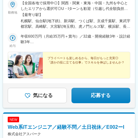
(地下鉄)、六本木一丁目駅、ＪＲ難波駅、観月橋駅、海老江駅、中
【全国各地で採用中◎】関西・関東・東海・中国・九州を中心と
之島駅、なにわ橋駅、甘木駅(甘木鉄道線)、住之江公園駅、上前津
したエリアから選択可◎U・Iターンも歓迎（引越し代全額負担な
駅、久屋大通駅、平沼橋駅、国道駅、蒔田駅、赤羽岩淵駅、セン
勤務地
ど制度も完備！）◎プロジェクトにより、一部完全在宅／リモー
【最寄り駅】
ター北駅、勾当台公園駅、本笠寺駅、自由ケ丘駅(愛知県)、出島
ト業務もあります。■関西エリア（大阪、京都、兵庫、奈良、和歌
札幌駅、仙台駅(地下鉄)、新潟駅、つくば駅、京成千葉駅、東武宇
駅、北１２条駅、あおば通駅、新千葉駅、神谷町駅、新高島駅、
山、滋賀）■関東エリア（東京、神奈川、千葉、埼玉、栃木、つく
都宮駅、高崎駅、大宮駅(埼玉県)、虎ノ門ヒルズ駅、横浜駅、長野
日吉町駅、新浜松駅、名鉄名古屋駅、梅田駅(地下鉄)、富山駅、京
ばなど）■東海エリア（愛知、三重、岐阜、静岡）■中国エリア
駅、静岡駅、浜松駅、名古屋駅、北鉄金沢駅、大阪梅田駅(阪急
都河原町駅、三ノ宮駅、西川緑道公園駅、銀山町駅、西鉄福岡
（広島、岡山、松山など）■九州エリア（福岡、熊本など）のプロ
年収600万円（月給35万円＋賞与）／32歳・開発経験3年・設計経
線)、インテック本社前駅、烏丸駅、三宮駅(神戸新交通)、山陽姫
駅、西辛島町駅、市民広場駅、三滝駅、舟入本町駅、花田口駅、
ジェクト先◎転居を伴う転勤は、基本的には本人が希望する場合
験3年
路駅、岡山駅、八丁堀駅(広島県)、高松駅(香川県)、天神駅、花畑
麻布十番駅、大国町駅、桃山御陵前駅、野田駅(阪神線)、肥後橋
給与
以外ありません。※受動喫煙防止対策：オフィス内全面禁煙
年収880万円（月給52万円＋賞与）／48歳・開発経験5年・設計
町駅、中埠頭駅、湊川公園駅、西神中央駅、荒本駅、布施駅、妹
駅、北浜駅(大阪府)、伏見駅(愛知県)、西横浜駅、龍谷富山高校
PM経験10年
尾駅、水島駅、通津駅、福山駅、岩国駅、可部駅、横川駅(広島
前、五島町駅
プライベートも楽しめるから、毎日がもっと充実◎
県)、東広島駅、山西駅、本町六丁目駅、金川駅、東野駅(京都
「誰かの役に立てる仕事」でスキルを伸ばしませんか？
府)、東山・おかでんミュージアム駅、衣山駅、山麓駅(皿倉山)、
堺筋本町駅、鷹野橋駅、堺駅、比治山下駅、広域公園前駅、横川
一丁目駅、錦糸町駅、検見川浜駅、本町駅、津守駅、中野東駅、
中津駅(大阪府・阪急線)、今出川駅、五条駅(京都市営)、桜島駅、
六本木駅、伊予大洲駅、福駅、芦原橋駅、桃山駅、野田阪神駅、
東比恵駅、渡辺橋駅、淀屋橋駅、鶴崎駅、西小倉駅、二島駅、今
気になる
応募する
池駅(福岡県)、上鳥羽口駅、竹下駅、小森江駅、甘木駅(西鉄線)、
広畑駅、住ノ江駅、江波駅、八本松駅、矢場町駅、大船駅、新羽
駅、油田駅、五井駅、門出駅、洛西口駅、小舞子駅、黒川駅(愛知
県)、丸の内駅(愛知県)、戸部駅、鶴見小野駅、三ツ沢下町駅、山
NEW
手駅、井土ケ谷駅、上永谷駅、和田町駅、鶴ケ峰駅、戸塚駅、赤
羽駅、峰駅、陸前落合駅、センター南駅、北四番丁駅、稲永駅、
Web系ITエンジニア／経験不問／土日祝休／E002ーI
岡本駅(栃木県)、笠寺駅、村井駅、茅野駅、本山駅(愛知県)、さが
株式会社アスパーク
み野駅、小俣駅(栃木県)、新前橋駅、群馬藤岡駅、本庄駅、垂井