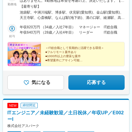
はありません。※勤務地は希望を考慮の上、決定いたします。【本
勤務地
駅、名古屋駅、刈谷市駅、名鉄一宮駅、三河安城駅、岐阜駅、各
社】東京都豊島区東池袋 1-9-6 ヒトコムJobビル＜アクセス＞
【最寄り駅】
務ケ原駅、多治見駅、可児駅、四日市駅、津駅、名張駅、布施
JR・私鉄・メトロ各線「池袋駅」より徒歩5分
池袋駅、中洲川端駅、博多駅、伏見駅(愛知県)、金山駅(愛知県)、
駅、豊中駅、吹田駅(東海道本線)、梅田駅(地下鉄)、茨木駅、京都
天王寺駅、心斎橋駅、なんば駅(地下鉄)、溝の口駅、綾瀬駅、高田
駅、宇治駅(奈良線)、亀岡駅、奈良駅、天理駅、和歌山駅、姫路
馬場駅、秋葉原駅、渋谷駅、那覇空港駅(鉄道)、佐世保駅、長崎駅
駅、西宮駅(ＪＲ線)、尼崎駅(東海道本線)、明石駅、神戸駅(兵庫
年収820万円 （34歳／入社7年目） マネージャー IT総合職
(長崎県)、佐賀駅、札幌駅、函館駅、小樽駅、旭川駅、室蘭駅、釧
県)、宝塚駅、伊丹駅(阪急線)、芦屋駅(東海道本線)、大津駅、草津
年収640万円 （28歳／入社4年目） リーダー IT総合職
路駅、帯広駅、北見駅、新夕張駅、苫小牧駅、千歳駅(北海道)、青
給与
駅(滋賀県)、彦根駅、倉敷市駅、岡山駅、津山駅、広島駅、福山
森駅、八戸駅、弘前駅、下北駅、五所川原駅、盛岡駅、花巻駅、
駅、呉駅、西条駅(広島県)、尾道駅、下関駅、山口駅(山口県)、宇
宮古駅、仙台駅、石巻駅、杜せきのした駅、新田駅(宮城県)、くり
部駅、久留米駅、小倉駅(福岡県)、大牟田駅、天神駅、大分駅、別
＜IT総合職として長期的に活躍できる環境＞
こま高原駅、多賀城駅、気仙沼駅、いわき駅、郡山駅(福島県)、福
■フルリモート案件あり
府駅(大分県)、中津駅(大分県)、鹿児島駅、熊本駅、泉崎駅、中豊
島駅(福島県)、会津若松駅、須賀川駅、白河駅、喜多方駅、水戸
■1000件以上の豊富な案件
駅、赤井駅、会津本郷駅、西若松駅、湯本駅、本八戸駅、筒井駅
駅、つくば駅、日立駅、勝田駅、土浦駅、古河駅、取手駅、牛久
■希望案件にアサイン可能
(青森県)、浪岡駅、向山駅、三沢駅(青森県)、七戸十和田駅、黒石
■私服勤務OK
駅、守谷駅、宇都宮駅、小山駅、栃木駅、足利駅、佐野駅、那須
駅(青森県)、苫米地駅、下田駅(青森県)、斗米駅、種市駅、金田一
■年間休日120日以上！
塩原駅、鹿沼駅、真岡駅、下今市駅、西那須野駅、高崎駅、前橋
■完全週休二日制（土日祝）
温泉駅、平内駅、栄駅(愛知県)、堺駅、なかもず駅、本町駅、堺東
駅、太田駅(群馬県)、伊勢崎駅、桐生駅、館林駅、渋川駅、川口
■基本定時退社
駅、りんくうタウン駅、枚方市駅、三宮駅(神戸新交通)、加古川
駅、川越駅、所沢駅、越谷駅、草加駅、春日部駅、上尾駅、熊谷
気になる
応募する
駅、新神戸駅、塚口駅(福知山線)、岡本駅(兵庫県)、京阪山科駅、
駅、浦和駅、新座駅、狭山市駅、入間市駅、三郷駅(埼玉県)、深谷
京都河原町駅、烏丸駅、桂駅、二条駅、赤坂駅(福岡県)、西鉄平尾
駅、朝霞台駅、戸田駅(埼玉県)、ふじみ野駅、鴻巣駅、坂戸駅(埼
駅、六本松駅、吉塚駅、東比恵駅、薬院駅、高槻駅、京橋駅(大阪
玉県)、八潮駅、志木駅、飯能駅、下北沢駅、練馬駅、蒲田駅、葛
府)、新大阪駅、淀屋橋駅、天満橋駅、岸和田駅、池田駅(大阪
西駅、北千住駅、荻窪駅、大山駅(東京都)、八王子駅、豊洲駅、亀
締切間近
NEW
府)、赤坂駅(東京都)、大宮駅(埼玉県)、長津田駅、相模大野駅、四
有駅、町田駅、品川駅、赤羽駅、新宿駅、中野駅(東京都)、目黒
ツ谷駅、大森駅(東京都)、武蔵小杉駅、東池袋駅、櫛田神社前駅、
ITエンジニア／未経験歓迎／土日祝休／年収UP／E002
駅、錦糸町駅、六本木駅、調布駅、上野駅、小平駅、立川駅、日
祇園駅(福岡県)、丸の内駅(愛知県)、東別院駅、大阪阿部野橋駅、
本橋駅(東京都)、吉祥寺駅、多摩センター駅、青梅駅、国分寺駅、
ーI
四ツ橋駅、大阪難波駅、高津駅(神奈川県)、青井駅、西早稲田駅、
武蔵小金井駅、昭島駅、東京駅、国立駅、玉川上水駅、東久留米
株式会社アスパーク
岩本町駅、神泉駅、佐世保中央駅、長崎駅前駅、さっぽろ駅、函
駅、船橋駅、松戸駅、市川駅、柏駅、五井駅、千葉駅、流山おお