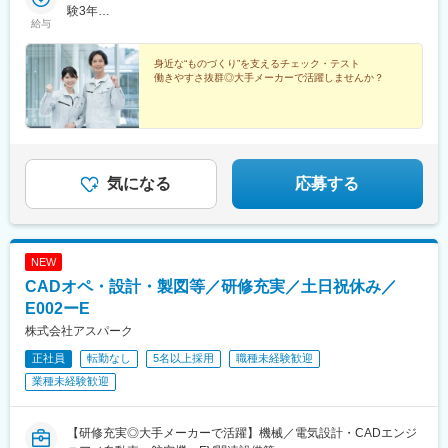
駅、西辛島町駅、市民広場駅、三滝駅、舟入本町駅、花田口駅、
ど）■北信越エリア（石川、福井、富山、新潟、長野など）のプロ
験3年
路駅、岡山駅、八丁堀駅(広島県)、高松駅(香川県)、天神駅、花畑
麻布十番駅、大国町駅、桃山御陵前駅、野田駅(阪神線)、肥後橋
給与
ジェクト先◎プロジェクトによって在宅勤務もOK◎転居を伴う転
年収880万円（月給52万円＋賞与）／48歳・開発経験5年・設計開
町駅、中埠頭駅、湊川公園駅、西神中央駅、荒本駅、布施駅、妹
駅、北浜駅(大阪府)、伏見駅(愛知県)、西横浜駅、龍谷富山高校
勤は、基本的には本人が希望する場合以外ありません※受動喫煙防
発経験10年
尾駅、水島駅、通津駅、福山駅、岩国駅、可部駅、横川駅(広島
前、五島町駅
止対策：オフィス内全面禁煙
身近な“ものづくり”を支えるチェック・テスト
県)、東広島駅、山西駅、本町六丁目駅、金川駅、東野駅(京都
働きやすさ抜群◎大手メーカーで活躍しませんか？
府)、東山・おかでんミュージアム駅、衣山駅、山麓駅(皿倉山)、
堺筋本町駅、鷹野橋駅、堺駅、比治山下駅、広域公園前駅、横川
一丁目駅、錦糸町駅、検見川浜駅、本町駅、津守駅、中野東駅、
中津駅(大阪府・阪急線)、今出川駅、五条駅(京都市営)、桜島駅、
六本木駅、伊予大洲駅、福駅、芦原橋駅、桃山駅、野田阪神駅、
東比恵駅、渡辺橋駅、淀屋橋駅、鶴崎駅、西小倉駅、二島駅、今
気になる
応募する
池駅(福岡県)、上鳥羽口駅、竹下駅、小森江駅、甘木駅(西鉄線)、
広畑駅、住ノ江駅、江波駅、八本松駅、矢場町駅、大船駅、新羽
駅、油田駅、五井駅、門出駅、洛西口駅、小舞子駅、黒川駅(愛知
県)、丸の内駅(愛知県)、戸部駅、鶴見小野駅、三ツ沢下町駅、山
NEW
手駅、井土ケ谷駅、上永谷駅、和田町駅、鶴ケ峰駅、戸塚駅、赤
羽駅、峰駅、陸前落合駅、センター南駅、北四番丁駅、稲永駅、
CADオペ・設計・製図等／研修充実／土日祝休み／
岡本駅(栃木県)、笠寺駅、村井駅、茅野駅、本山駅(愛知県)、さが
E002ーE
み野駅、小俣駅(栃木県)、新前橋駅、群馬藤岡駅、本庄駅、垂井
株式会社アスパーク
駅、徳山駅、周防下郷駅、道ノ尾駅、大波止駅、喜々津駅、国母
駅、松江駅、伊賀屋駅、弥生が丘駅、宮崎駅、南鹿児島駅、さっ
正社員
転勤なし
5名以上採用
職種未経験歓迎
ぽろ駅、青葉通一番町駅、千葉駅、虎ノ門駅、神奈川駅、市役所
業種未経験歓迎
前駅(長野県)、新静岡駅、第一通り駅、近鉄名古屋駅、金沢駅、中
崎町駅、オークスカナルパークホテル富山前、四条駅(京都市営)、
神戸三宮駅(阪神)、姫路駅、岡山駅前駅、胡町駅、高松築港駅、天
【研修充実◎大手メーカーで活躍】機械／電気設計・CADエンジ
神南駅、辛島町駅、南公園駅、湊川駅、小路駅、常盤駅(岡山県)、