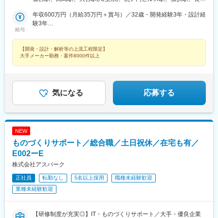
日吉町駅、新浜松駅、名鉄名古屋駅、梅田駅(地下鉄)、富山駅、京
（愛知、三重、岐阜、静岡）■九州エリア（福岡、熊本など）■中
駅、静岡駅、浜松駅、名古屋駅、北鉄金沢駅、大阪梅田駅(阪急
都河原町駅、三ノ宮駅、西川緑道公園駅、銀山町駅、西鉄福岡
国エリア（広島、岡山、愛媛など）■東北エリア（宮城、福島な
年収600万円（月給35万円＋賞与）／32歳・開発経験3年・設計経
線)、インテック本社前駅、烏丸駅、三宮駅(神戸新交通)、山陽姫
駅、西辛島町駅、市民広場駅、三滝駅、舟入本町駅、花田口駅、
ど）■北信越エリア（石川、福井、富山、新潟、長野など）のプロ
験3年
路駅、岡山駅、八丁堀駅(広島県)、高松駅(香川県)、天神駅、花畑
麻布十番駅、大国町駅、桃山御陵前駅、野田駅(阪神線)、肥後橋
給与
ジェクト先◎プロジェクトによって在宅勤務もOK◎転居を伴う転
年収880万円（月給52万円＋賞与）／48歳・開発経験5年・設計開
町駅、中埠頭駅、湊川公園駅、西神中央駅、荒本駅、布施駅、妹
駅、北浜駅(大阪府)、伏見駅(愛知県)、西横浜駅、龍谷富山高校
勤は、基本的には本人が希望する場合以外ありません※受動喫煙防
発経験10年
尾駅、水島駅、通津駅、福山駅、岩国駅、可部駅、横川駅(広島
前、五島町駅
【開発・設計・解析等の上流工程限定】
止対策：オフィス内全面禁煙
県)、東広島駅、山西駅、本町六丁目駅、金川駅、東野駅(京都
大手メーカー勤務・案件8000件以上
府)、東山・おかでんミュージアム駅、衣山駅、山麓駅(皿倉山)、
堺筋本町駅、鷹野橋駅、堺駅、比治山下駅、広域公園前駅、横川
一丁目駅、錦糸町駅、検見川浜駅、本町駅、津守駅、中野東駅、
中津駅(大阪府・阪急線)、今出川駅、五条駅(京都市営)、桜島駅、
気になる
応募する
六本木駅、伊予大洲駅、福駅、芦原橋駅、桃山駅、野田阪神駅、
東比恵駅、渡辺橋駅、淀屋橋駅、鶴崎駅、西小倉駅、二島駅、今
池駅(福岡県)、上鳥羽口駅、竹下駅、小森江駅、甘木駅(西鉄線)、
広畑駅、住ノ江駅、江波駅、八本松駅、矢場町駅、大船駅、新羽
駅、油田駅、五井駅、門出駅、洛西口駅、小舞子駅、黒川駅(愛知
NEW
県)、丸の内駅(愛知県)、戸部駅、鶴見小野駅、三ツ沢下町駅、山
ものづくりサポート／総合職／土日祝休／在宅も有／
手駅、井土ケ谷駅、上永谷駅、和田町駅、鶴ケ峰駅、戸塚駅、赤
E002ーE
羽駅、峰駅、陸前落合駅、センター南駅、北四番丁駅、稲永駅、
株式会社アスパーク
岡本駅(栃木県)、笠寺駅、村井駅、茅野駅、本山駅(愛知県)、さが
み野駅、小俣駅(栃木県)、新前橋駅、群馬藤岡駅、本庄駅、垂井
正社員
転勤なし
5名以上採用
職種未経験歓迎
駅、徳山駅、周防下郷駅、道ノ尾駅、大波止駅、喜々津駅、国母
業種未経験歓迎
駅、松江駅、伊賀屋駅、弥生が丘駅、宮崎駅、南鹿児島駅、さっ
ぽろ駅、青葉通一番町駅、千葉駅、虎ノ門駅、神奈川駅、市役所
前駅(長野県)、新静岡駅、第一通り駅、近鉄名古屋駅、金沢駅、中
【研修制度が充実◎】IT・ものづくりサポート／大手・優良企業
崎町駅、オークスカナルパークホテル富山前、四条駅(京都市営)、