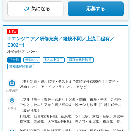
烏丸駅、島ノ関駅、貿易センター駅、浜松駅、地鉄ビル前駅、福
井駅、原爆ドーム前駅、新西大寺町筋駅、大街道駅、花園駅(香川
気になる
応募する
県)、県庁前駅(高知県)、香春口三萩野駅、西浜町駅、水道町駅、
新屋敷駅
NEW
ITエンジニア／研修充実／経験不問／上流工程有／
E002ーI
株式会社アスパーク
正社員
転勤なし
5名以上採用
職種未経験歓迎
業種未経験歓迎
【要件定義～運用保守・テストまで常時案件8000件！】業務・
Webエンジニア・インフラエンジニアなど
仕事内容
【フルリモート案件一部あり】関西・関東・東海・中国・九州を
中心としたエリアから選択可◎U・Iターンも歓迎（引越し代全額
勤務地
負担など制度も完備！）◎プロジェクトにより、一部完全在宅／
【最寄り駅】
リモート業務もあります。■関西エリア（大阪、京都、兵庫、奈
札幌駅、仙台駅(地下鉄)、新潟駅、つくば駅、京成千葉駅、東武宇
良、和歌山、滋賀）■関東エリア（東京、神奈川、千葉、埼玉、栃
都宮駅、高崎駅、大宮駅(埼玉県)、虎ノ門ヒルズ駅、横浜駅、長野
木、つくばなど）■東海エリア（愛知、三重、岐阜、静岡）■中国
駅、静岡駅、浜松駅、名古屋駅、北鉄金沢駅、大阪梅田駅(阪急