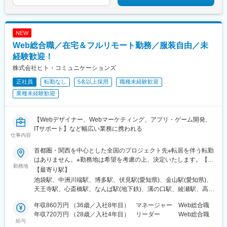
戸高速)、山陽姫路駅、郵便局前駅、本通駅、片原町駅(香川県)、
眉山ロープウェイ山麓駅、西堀端駅、小倉駅(福岡県)、東比恵駅、
花畑町駅、加治屋町駅、三越前駅、雑司が谷駅、立川南駅、反町
駅、千葉駅、東宿郷駅、西４丁目駅、仙台駅、権堂駅、日吉町
NEW
駅、新浜松駅、名鉄名古屋駅、扇町駅(大阪府)、三宮・花時計前
Web総合職／在宅＆フルリモート勤務／服装自由／未
駅、西川緑道公園駅、中電前駅、本町一丁目駅、旦過駅、慶徳校
前駅、鹿児島中央駅前駅
経験歓迎！
株式会社ヒト・コミュニケーションズ
正社員
転勤なし
5名以上採用
職種未経験歓迎
業種未経験歓迎
【Webデザイナー、Webマーケティング、アプリ・ゲーム開発、
ITサポート】など幅広い業務に携われる
仕事内容
首都圏・関西を中心とした全国のプロジェクト先※転居を伴う転勤
はありません。※勤務地は希望を考慮の上、決定いたします。【本
勤務地
社】東京都豊島区東池袋 1-9-6 ヒトコムJobビル＜アクセス＞
【最寄り駅】
JR・私鉄・メトロ各線「池袋駅」より徒歩5分
池袋駅、中洲川端駅、博多駅、伏見駅(愛知県)、金山駅(愛知県)、
天王寺駅、心斎橋駅、なんば駅(地下鉄)、溝の口駅、綾瀬駅、高田
馬場駅、秋葉原駅、渋谷駅、那覇空港駅(鉄道)、佐世保駅、長崎駅
年収860万円 （36歳／入社8年目） マネージャー Web総合職
(長崎県)、佐賀駅、札幌駅、函館駅、小樽駅、旭川駅、室蘭駅、釧
年収720万円 （28歳／入社4年目） リーダー Web総合職
路駅、帯広駅、北見駅、新夕張駅、苫小牧駅、千歳駅(北海道)、青
給与
森駅、八戸駅、弘前駅、下北駅、五所川原駅、盛岡駅、花巻駅、