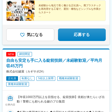
番1岡崎工場／愛知県岡崎市下青野町字川原崎18-1鈴鹿工場／三重
中月給28万5000円■試用期間終了後月給28万6000円※いずれも月
県鈴鹿市御薗町鎌田3600番地 33日野工場／滋賀県蒲生郡日野町
給に固定残業代2万円（月9時間分）＋一律技能手当5万円＋一律
未経験から地元で長く働ける正社員へ。廃プラスチック
を再利用する工場で、選別・梱包などシンプルな作業か
大字奥之池渡り山565- 13姫路工場／兵庫県姫路市網干区浜田
特別勤務手当4万5000円含む＜太田・真岡・ひたちなか・富士・
らスタート
1223-27笠岡工場／岡山県笠岡市港町1-26広島工場／広島県廿日
岡崎・鈴鹿・日野・姫路工場＞■試用期間中月給26万5000円■試用
市市峠245番地58受動喫煙対策：屋内禁煙
期間終了後月給26万6000円※いずれも月給に固定残業代2万円（月
★未経験歓迎／入社後に丁寧に教えます
★月給24万1,000円～28万6,000円＋賞与年2回
10時間分）＋一律技能手当5万円＋一律地域手当2万5000円含む＜
★資格取得で毎月の手当アップも可能
袖ヶ浦工場＞■試用期間中月給28万円■試用期間終了後月給28万
1000円※いずれも月給に固定残業代2万円（月10時間分）＋一律技
気になる
応募する
能手当5万円＋一律地域手当4万円含む※いずれも固定残業代は残
業の有無に関わらず支給／超過分は別途支給
締切間近
NEW
自由も安定も手に入る錠前技師／未経験歓迎／平均月
収45万円
株式会社鍵屋（カギサポ24）
正社員
転勤なし
5名以上採用
職種未経験歓迎
業種未経験歓迎
【年収1000万円以上を目指せる、錠前技師】依頼が来たらいざ出
動！警察にも頼られる鍵のプロ集団
仕事内容