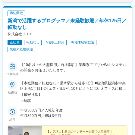
締切間近
新潟で活躍するプログラマ／未経験歓迎／年休125日／
転勤なし
株式会社ＪＩＣ
正社員
転勤なし
5名以上採用
職種未経験歓迎
業種未経験歓迎
【10名以上の大型採用／自社常駐】業務系アプリやWebシステム
の開発をお任せいたします。
仕事内容
【本社勤務／転勤なし／最寄駅から徒歩3分】■新潟県新潟市中央
区上所1丁目1-24 エヌビル5F＼10月にさらに広いオフィスに移転
勤務地
予定／今年の10月、同じビルの2階にあるオフィスへ移転しま
【最寄り駅】
す。広々とした綺麗なオフィスで働くことができますよ♪※臨機応
上所駅
変にリモート勤務も対応しています※受動喫煙対策あり
年収300万円／入社初年度
年収350万円／経験3年目
給与
【レア求人】新潟のベンチャー企業で大型採用！