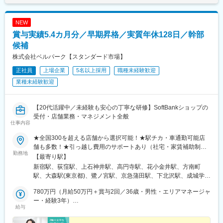
NEW
賞与実績5.4カ月分／早期昇格／実質年休128日／幹部
候補
株式会社ベルパーク【スタンダード市場】
正社員
上場企業
5名以上採用
職種未経験歓迎
業種未経験歓迎
【20代活躍中／未経験も安心の丁寧な研修】SoftBankショップの
受付・店舗業務・マネジメント全般
仕事内容
★全国300を超える店舗から選択可能！★駅チカ・車通勤可能店
舗も多数！★引っ越し費用のサポートあり（社宅・家賃補助制度
勤務地
など）※U・Iターン支援あり！ご希望の方も、安心してご応募くだ
【最寄り駅】
さい！※受動喫煙体制：屋内全面禁煙（配属先規定に準ずる）＜特
新宿駅、荻窪駅、上石神井駅、高円寺駅、花小金井駅、方南町
に、積極採用中！＞東京、神奈川、千葉、埼玉、福井、三重、岐
駅、大森駅(東京都)、鷺ノ宮駅、京急蒲田駅、下北沢駅、成城学園
阜＜募集エリア＞【東北】宮城、福島【関東】東京、神奈川、千
前駅、千歳烏山駅、自由が丘駅、蒲田駅、赤羽駅、光が丘駅、地
葉、埼玉、栃木、群馬、茨城【北陸・甲信越】福井、新潟【東
780万円（月給50万円＋賞与2回／36歳・男性・エリアマネージャ
下鉄成増駅、高島平駅、練馬駅、亀戸駅、亀有駅、南千住駅、蓮
海】愛知、三重、岐阜【関西】大阪【中国】岡山、広島、鳥取、
ー・経験3年）
根駅、北千住駅、綾瀬駅、船堀駅、西大島駅、青砥駅、小岩駅、
給与
島根【四国】徳島、香川【九州】福岡、佐賀、熊本職務変更の範
590万円（月給45万円＋賞与2回／29歳・女性・店長・経験2年）
新小岩駅、平井駅(東京都)、高野駅(東京都)、八王子駅、昭島駅、
囲：会社の定める業務就業場所の変更の範囲：会社の定める場所
北八王子駅、河辺駅、西八王子駅、多摩センター駅、京王永山