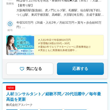
時は借り上げ社宅を用意・寮費95％補助■大阪（本社）：大阪市
勤務地
北区■東京：東京都港区■札幌：北海道札幌市北区■仙台：宮城県
【最寄り駅】
仙台市青葉区■つくば：茨城県つくば市■宇都宮：栃木県宇都宮市
大阪梅田駅(阪急線)、虎ノ門ヒルズ駅、札幌駅、仙台駅(地下鉄)、
■高崎：群馬県高崎市■大宮：埼玉県さいたま市大宮区■千葉：千
つくば駅、東武宇都宮駅、高崎駅、大宮駅(埼玉県)、京成千葉駅、
葉県千葉市中央区■横浜：神奈川県横浜市西区■富山：富山県富山
横浜駅、インテック本社前駅、北鉄金沢駅、新潟駅、長野駅、静
市■金沢：石川県金沢市■新潟：新潟県新潟市中央区■長野：長野
年収520万円（26歳・入社2年／月給32万円＋賞与＋歩合給60万
岡駅、浜松駅、名古屋駅、烏丸駅、山陽姫路駅、三宮駅(神戸新交
県長野市■名古屋：愛知県名古屋市中村区■静岡：静岡県静岡市駿
円）
通)、高松駅(香川県)、岡山駅、八丁堀駅(広島県)、天神駅、花畑町
給与
河区■浜松：静岡県浜松市中区■京都：京都府京都市下京区■姫
年収800万円（28歳・入社4年／月給46万円＋賞与＋歩合給40万
駅、中崎町駅、虎ノ門駅、さっぽろ駅、青葉通一番町駅、千葉
路：兵庫県姫路市■神戸：兵庫県神戸市中央区■高松：香川県高松
円）
駅、神奈川駅、オークスカナルパークホテル富山前、金沢駅、市
市■岡山：岡山県岡山市北区■広島：広島県広島市中区■福岡：福
＃入社2年目で年収例520万円
役所前駅(長野県)、新静岡駅、第一通り駅、近鉄名古屋駅、四条駅
＃管理職の9割が20代～30代
岡県福岡市中央区■熊本：熊本県熊本市中央区★2026年も新拠点
(京都市営)、姫路駅、神戸三宮駅(阪神)、高松築港駅、岡山駅前
＃最短1年でエリアマネージャーに昇格事例あり
立ち上げを予定！※受動喫煙防止対策：オフィス内全面禁煙
駅、胡町駅、天神南駅、辛島町駅、梅田駅(地下鉄)、神谷町駅、北
＃男女ともに異業種出身者活躍中
「自分の可能性を広げたい」「挑戦してみたい」
１２条駅、あおば通駅、新千葉駅、新高島駅、富山駅、日吉町
そんなあなたへ。どこにもないスピード感で、成長を叶
駅、新浜松駅、名鉄名古屋駅、京都河原町駅、三ノ宮駅、西川緑
えませんか？
道公園駅、銀山町駅、西鉄福岡駅、西辛島町駅
気になる
応募する
NEW
人材コンサルタント／経験不問／20代活躍中／毎年最
高益を更新
株式会社アスパーク