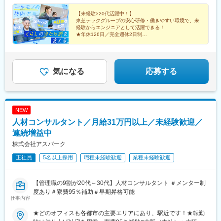
（勤務地一覧参照）もご相談ください！【受動喫煙対策】屋内全
駅、星ケ丘駅(大阪府)、中百舌鳥駅、新大宮駅、和歌山駅、紀伊田
面禁煙
【未経験×20代活躍中！】
辺駅、十条駅(京都府・近鉄線)、福知山駅、貿易センター駅、明石
東芝テックグループの安心研修・働きやすい環境で、未
駅、手柄駅、吉野ケ里公園駅、宮崎駅、高田駅(長崎県)、五反田
経験からエンジニアとして活躍できる！
駅、亀戸駅、東新宿駅、立川北駅、本川越駅、天台駅、大神宮下
★年休126日／完全週休2日制
★各種研修制度あり
駅、星川駅、豊橋駅、金沢駅、南方駅(大阪府)、肥後橋駅、宮之阪
★資格取得支援制度
駅、なかもず駅、東寺駅、三宮・花時計前駅、山陽明石駅、姫路
★退職金制度
駅、大崎広小路駅、住吉駅(東京都)、立川駅、川越市駅、船橋駅、
★住宅費補助など、手厚い待遇＆福利厚生あり
柳生橋駅、阿波座駅、神戸三宮駅(阪神)
気になる
応募する
NEW
人材コンサルタント／月給31万円以上／未経験歓迎／
連続増益中
株式会社アスパーク
正社員
5名以上採用
職種未経験歓迎
業種未経験歓迎
【管理職の9割が20代～30代】人材コンサルタント ＃メンター制
度あり＃寮費95％補助＃早期昇格可能
仕事内容
★どのオフィスも各都市の主要エリアにあり、駅近です！★転勤