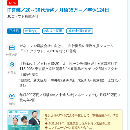
NEW
IT営業／20～30代活躍／月給35万～／年休124日
JCCソフト株式会社
正社員
転勤なし
5名以上採用
業種未経験歓迎
ゼネコンや建設会社に向けて、自社開発の業務支援システム
「JCCクラウド」のPRを行うIT営業
仕事内容
【転勤なし／直行直帰OK／U・Iターン転職歓迎】■ 東京本社〒
113-0034東京都文京区湯島3-14-9 湯島ビルヂング2階＜アクセス
勤務地
＞JR「御徒町駅」南口から徒歩8分東京メトロ「湯島駅」から徒
【最寄り駅】
歩2分■ 大阪事業所〒532-0004大阪府大阪市淀川区西宮原1-8-6 ス
湯島駅、新大阪駅、黒井駅(新潟県)、末広町駅(東京都)、上野広小
ターハイツ西宮原602＜アクセス＞JR・大阪メトロ「新大阪駅」
路駅
から徒歩5分■ 本社〒942-0013新潟県上越市黒井2598番地30＜ア
クセス＞JR「黒井駅」から徒歩15分JR「直江津駅」から車で10
年収800万円／経験4年／中途入社(マネージャー)／月収50万円＋
分※勤務地は希望を考慮します。※受動喫煙対策：屋内全面禁煙
賞与年2回
給与
年収650万円／経験3年／中途入社(メンバー)／月収40万円＋賞与
年2回
建設現場のDXを支える中核として、市場価値の高いIT営
業へ
◆ 創業1978年、建設業界に強みを持つ老舗IT企業
◆ エンドユーザーと直接向き合う