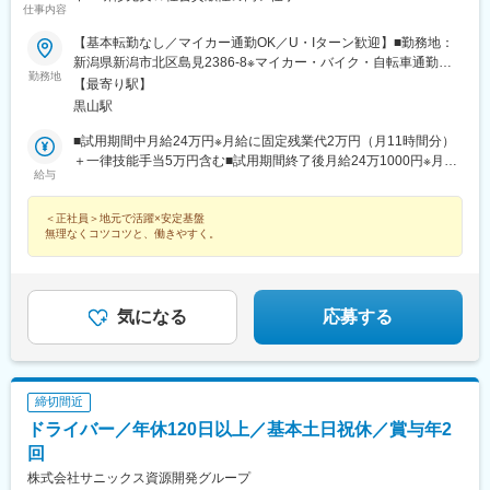
仕事内容
【基本転勤なし／マイカー通勤OK／U・Iターン歓迎】■勤務地：
新潟県新潟市北区島見2386-8※マイカー・バイク・自転車通勤可
勤務地
（駐車場あり／交通費支給）受動喫煙対策：屋内禁煙
【最寄り駅】
黒山駅
■試用期間中月給24万円※月給に固定残業代2万円（月11時間分）
＋一律技能手当5万円含む■試用期間終了後月給24万1000円※月給
給与
に固定残業代2万円（月11時間分）＋一律技能手当5万円含む※い
ずれも固定残業代は残業の有無に関わらず支給／超過分は別途支
＜正社員＞地元で活躍×安定基盤
給
無理なくコツコツと、働きやすく。
気になる
応募する
締切間近
ドライバー／年休120日以上／基本土日祝休／賞与年2
回
株式会社サニックス資源開発グループ