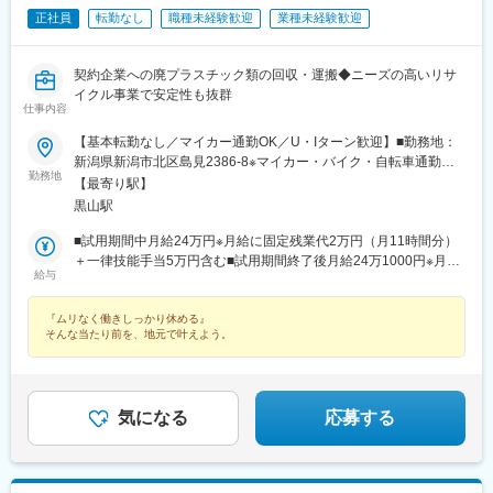
正社員
転勤なし
職種未経験歓迎
業種未経験歓迎
契約企業への廃プラスチック類の回収・運搬◆ニーズの高いリサ
イクル事業で安定性も抜群
仕事内容
【基本転勤なし／マイカー通勤OK／U・Iターン歓迎】■勤務地：
新潟県新潟市北区島見2386-8※マイカー・バイク・自転車通勤可
勤務地
（駐車場あり／交通費支給）受動喫煙対策：屋内禁煙
【最寄り駅】
黒山駅
■試用期間中月給24万円※月給に固定残業代2万円（月11時間分）
＋一律技能手当5万円含む■試用期間終了後月給24万1000円※月給
給与
に固定残業代2万円（月11時間分）＋一律技能手当5万円含む※い
ずれも固定残業代は残業の有無に関わらず支給／超過分は別途支
『ムリなく働きしっかり休める』
給◎上記は最下限給与となります。ドライバー経験者の方は、前
そんな当たり前を、地元で叶えよう。
職の給与を考慮したうえで、給与等のご相談可能です
気になる
応募する