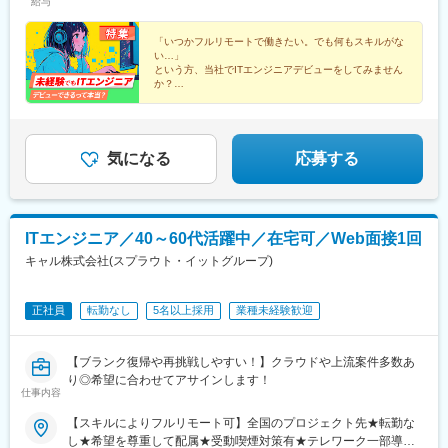
給与
博多区／櫛田神社前より徒歩1分北九州市／小倉駅より徒歩4分■
（月収46万円）61歳／汎用系SE年収663万円（月収51万円）53
(福島県)、工機前駅、大甕駅、新橋駅、芝浦ふ頭駅、三田駅(東京
大分大分市／大分駅より徒歩7分■沖縄那覇市／県庁前駅より徒歩
歳／制御組込系SE年収845万円（月収65万円）45歳／クラウド構
都)、高輪台駅、大崎駅、五反田駅、天王洲アイル駅、高田馬場
3分
築SE【経験1年以上】月給31万円～／東京・横浜・大阪・兵庫月
「いつかフルリモートで働きたい。でも何もスキルがな
駅、都庁前駅、月島駅、勝どき駅、豊洲駅、新木場駅、門前仲町
い…」
給30万円～／札幌・福岡・北九州・沖縄月給29万円～／名古屋月
駅、東陽町駅、蒲田駅、大森駅(東京都)、中野駅(東京都)、立川北
という方、当社でITエンジニアデビューをしてみません
給28万円～／仙台・新潟・広島【経験1年未満】月給30万円～／
駅、多摩センター駅、中河原駅、武蔵小杉駅、鹿島田駅、センタ
か？
東京・横浜月給29万円～／大阪・兵庫月給28万円～／名古屋月給
ー南駅、戸部駅、戸塚駅、本厚木駅、小田原駅、上溝駅、新羽
◎カウンセラーがキャリアを伴走
27万円～／広島月給26万円～／札幌月給26.5万円～／仙台月給
駅、千葉ニュータウン中央駅、北鉄金沢駅、福井駅、浜松駅、国
◎残業時間平均月9.6ｈ／年間休日125日
26.2万円～／福岡・北九州・沖縄月給25万円～／新潟※全ての職
際センター駅、矢場町駅、新豊田駅、刈谷駅、岡崎駅、安城駅、
◎AI、クラウド案件からインフラ系まで常時4000件あ
種にて固定残業代（20時間／37,900円以上）を含む。超過分は別
伏見駅(愛知県)、三河豊田駅、金山駅(愛知県)、丸の内駅(愛知
り
気になる
応募する
途支給。※経験・スキル・前職給与を踏まえ決定。★前職比で年収
県)、高蔵寺駅、上挙母駅、春日井駅(中央本線)、東成岩駅、柏森
50万円～100万円アップした事例多数！★設計経験者は月給35万
駅、岐阜駅、大垣駅、大津駅、野洲駅、草津駅(滋賀県)、長岡京
円以上、PL経験者は月給40万円以上も相談可能です。★経験・ス
駅、二条城前駅、新祝園駅、近鉄富田駅、伊勢市駅、天神橋筋六
キルに応じてPL・PMの立場もお任せします。
丁目駅、三国駅(大阪府)、住之江公園駅、長堀橋駅、西長堀駅、大
ITエンジニア／40～60代活躍中／在宅可／Web面接1回
日駅、吉田駅(大阪府)、桜島駅、海老江駅、西三荘駅、津守駅、朝
キャル株式会社(スプラウト・イットグループ)
潮橋駅、鴫野駅、石津駅(大阪府)、花田口駅、久宝寺駅、千里中央
駅(北大阪急行)、三田駅(兵庫県)、猪名寺駅、尼崎駅(東海道本
線)、明石駅、姫路駅、加古川駅、東鳴尾駅、岩屋駅(兵庫県)、南
正社員
転勤なし
5名以上採用
業種未経験歓迎
公園駅、田尾寺駅、湊川公園駅、奈良駅、和歌山駅、備前西市
駅、中電前駅、市役所前駅(広島県)、草津南駅、八丁堀駅(広島
県)、広大附属学校前駅、比治山下駅、備後本庄駅、天神川駅、下
【ブランク復帰や再挑戦しやすい！】クラウドや上流案件多数あ
関駅、瓦町駅、大街道駅、東比恵駅、赤坂駅(福岡県)、藤崎駅(福
り◎希望に合わせてアサインします！
岡県)、姪浜駅、九州工大前駅、行橋駅、旦過駅、スペースワール
仕事内容
ド駅、二島駅、門司駅、鳥栖駅、佐賀駅、長崎駅(長崎県)、大分
【スキルによりフルリモート可】全国のプロジェクト先★転勤な
駅、宮崎駅、県庁前駅(沖縄県)、西線１１条駅、広瀬通駅、仙台駅
し★希望を尊重して配属★受動喫煙対策有★テレワーク一部導入
(地下鉄)、榴ケ岡駅、名取駅、曽根田駅、汐留駅、芝公園駅、高輪