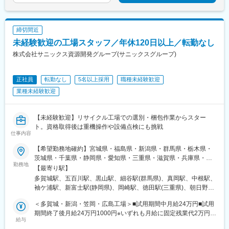
5000円＋一律地域手当4万円含む※いずれも固定残業代は残業の有
無に関わらず支給／超過分は別途支給
締切間近
未経験歓迎の工場スタッフ／年休120日以上／転勤なし
株式会社サニックス資源開発グループ(サニックスグループ)
正社員
転勤なし
5名以上採用
職種未経験歓迎
業種未経験歓迎
【未経験歓迎】リサイクル工場での選別・梱包作業からスター
ト。資格取得後は重機操作や設備点検にも挑戦
仕事内容
【希望勤務地確約】宮城県・福島県・新潟県・群馬県・栃木県・
茨城県・千葉県・静岡県・愛知県・三重県・滋賀県・兵庫県・岡
勤務地
山県・広島県にあるいずれかの拠点◎基本転勤なし◎マイカー・
【最寄り駅】
バイク・自転車通勤可（駐車場あり／交通費支給）◎U・Iターン
多賀城駅、五百川駅、黒山駅、細谷駅(群馬県)、真岡駅、中根駅、
歓迎多賀城工場／宮城県多賀城市宮内2丁目3-3福島工場／福島県
袖ケ浦駅、新富士駅(静岡県)、岡崎駅、徳田駅(三重県)、朝日野
本宮市荒井字恵向121-43新潟工場／新潟県新潟市北区島見2386-8
駅、山陽網干駅、笠岡駅、前空駅
太田工場／群馬県太田市西新町125-5真岡工場／栃木県真岡市鬼怒
＜多賀城・新潟・笠岡・広島工場＞■試用期間中月給24万円■試用
ケ丘18番6ひたちなか工場／茨城県ひたちなか市山崎88袖ヶ浦工
期間終了後月給24万円1000円※いずれも月給に固定残業代2万円
給与
場／千葉県袖ケ浦市南袖9-3富士工場／静岡県富士市五貫島1367
（月11時間分）＋一律技能手当5万円含む＜福島工場＞■試用期間