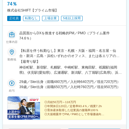
74％
株式会社SHIFT【プライム市場】
正社員
転勤なし
上場企業
5名以上採用
品質面からDXを推進する戦略的PM／PMO（プライム案件
74.6％）
仕事内容
【転居を伴う転勤なし】東京・札幌・大阪・福岡・名古屋・仙
台・新潟・広島・浜松いずれかのオフィス、または各エリアのプ
勤務地
ロジェクト先での勤務となります。◎プロジェクトによってはテ
【最寄り駅】
レワーク（在宅勤務）も可能です◎望まない長期出張・異動はあ
神谷町駅、新宿駅、札幌駅、中崎町駅、東梅田駅、祇園駅(福岡
りません＜テレワークについて＞テレワークの有無は参加するプ
県)、伏見駅(愛知県)、広瀬通駅、新潟駅、八丁堀駅(広島県)、浜松
ロジェクトによって異なります。※プロジェクトへのアサインは会
駅、六本木一丁目駅、さっぽろ駅、大阪梅田駅(阪急線)、櫛田神社
社側で決定しています※受動喫煙対策あり
29歳／SIer出身（前職480万円／入社時640万円／現在720万円）
前駅、丸の内駅(愛知県)、勾当台公園駅、胡町駅、新浜松駅、麻布
39歳／SIer出身（前職650万円／入社時760万円／現在950万円）
十番駅、北１２条駅、梅田駅(地下鉄)、呉服町駅(福岡県)、国際セ
給与
ンター駅、青葉通一番町駅、銀山町駅、第一通り駅
◎月給50万円～116万円
◎年間休日120日／定着率93.4％／残業7.2h
◎育休産休取得した従業員の復職率100％
◎大規模案件でPM／PMOとして市場価値向上
◎プライム比率74.6％で意思決定に関与