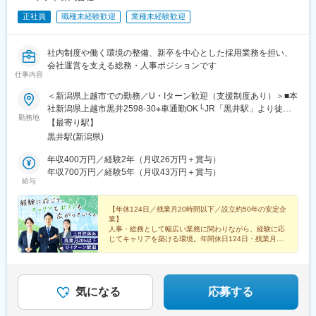
正社員
職種未経験歓迎
業種未経験歓迎
社内制度や働く環境の整備、新卒を中心とした採用業務を担い、
会社運営を支える総務・人事ポジションです
仕事内容
＜新潟県上越市での勤務／U・Iターン歓迎（支援制度あり）＞■本
社新潟県上越市黒井2598-30※車通勤OK└JR「黒井駅」より徒歩
勤務地
15分└JR「直江津駅」より車で10分※受動喫煙対策あり
【最寄り駅】
黒井駅(新潟県)
年収400万円／経験2年（月収26万円＋賞与）
年収700万円／経験5年（月収43万円＋賞与）
給与
【年休124日／残業月20時間以下／設立約50年の安定企
業】
人事・総務として幅広い業務に関わりながら、経験に応
じてキャリアを築ける環境。年間休日124日・残業月20
時間以内と働きやすさも整っています。
気になる
応募する