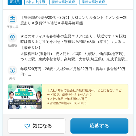
正社員
5名以上採用
職種未経験歓迎
業種未経験歓迎
【管理職の9割が20代～30代】人材コンサルタント ＃メンター制
度あり＃寮費95％補助＃早期昇格可能
仕事内容
★どのオフィスも各都市の主要エリアにあり、駅近です！★転勤
時は借り上げ社宅を用意・寮費95％補助■大阪（本社）：大阪市
勤務地
北区■東京：東京都港区■札幌：北海道札幌市北区■仙台：宮城県
【最寄り駅】
仙台市青葉区■つくば：茨城県つくば市■宇都宮：栃木県宇都宮市
大阪梅田駅(阪急線)、虎ノ門ヒルズ駅、札幌駅、仙台駅(地下鉄)、
■高崎：群馬県高崎市■大宮：埼玉県さいたま市大宮区■千葉：千
つくば駅、東武宇都宮駅、高崎駅、大宮駅(埼玉県)、京成千葉駅、
葉県千葉市中央区■横浜：神奈川県横浜市西区■富山：富山県富山
横浜駅、インテック本社前駅、北鉄金沢駅、新潟駅、長野駅、静
市■金沢：石川県金沢市■新潟：新潟県新潟市中央区■長野：長野
年収520万円（26歳・入社2年／月給32万円＋賞与＋歩合給60万
岡駅、浜松駅、名古屋駅、烏丸駅、山陽姫路駅、三宮駅(神戸新交
県長野市■名古屋：愛知県名古屋市中村区■静岡：静岡県静岡市駿
円）
通)、高松駅(香川県)、岡山駅、八丁堀駅(広島県)、天神駅、花畑町
給与
河区■浜松：静岡県浜松市中区■京都：京都府京都市下京区■姫
年収800万円（28歳・入社4年／月給46万円＋賞与＋歩合給40万
駅、中崎町駅、虎ノ門駅、さっぽろ駅、青葉通一番町駅、千葉
路：兵庫県姫路市■神戸：兵庫県神戸市中央区■高松：香川県高松
円）
駅、神奈川駅、オークスカナルパークホテル富山前、金沢駅、市
市■岡山：岡山県岡山市北区■広島：広島県広島市中区■福岡：福
【入社4年目で新会社の執行役員へ】どこにもないスピ
役所前駅(長野県)、新静岡駅、第一通り駅、近鉄名古屋駅、四条駅
ード感で、成長を叶えませんか？
岡県福岡市中央区■熊本：熊本県熊本市中央区★2026年も新拠点
(京都市営)、姫路駅、神戸三宮駅(阪神)、高松築港駅、岡山駅前
＃入社2年目で年収例520万円
立ち上げを予定！※受動喫煙防止対策：オフィス内全面禁煙
駅、胡町駅、天神南駅、辛島町駅、梅田駅(地下鉄)、神谷町駅、北
＃管理職の9割が20代～30代
＃最短1年でエリアマネージャーに昇格事例あり
１２条駅、あおば通駅、新千葉駅、新高島駅、富山駅、日吉町
＃男女ともに異業種出身者活躍中
駅、新浜松駅、名鉄名古屋駅、京都河原町駅、三ノ宮駅、西川緑
＃服装・髪色・ネイル自由
道公園駅、銀山町駅、西鉄福岡駅、西辛島町駅
気になる
応募する