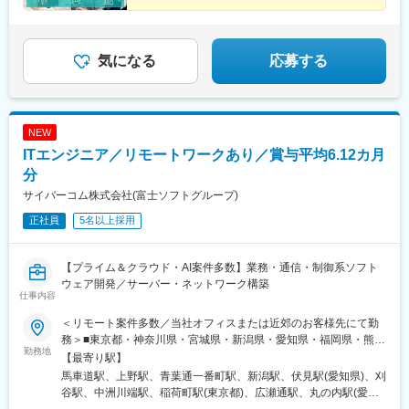
◆ 導入200社超の実績を軸に提案できる強み
◆ 平均勤続15年・定着率98％の安定した組織基盤
気になる
応募する
NEW
ITエンジニア／リモートワークあり／賞与平均6.12カ月
分
サイバーコム株式会社(富士ソフトグループ)
正社員
5名以上採用
【プライム＆クラウド・AI案件多数】業務・通信・制御系ソフト
ウェア開発／サーバー・ネットワーク構築
仕事内容
＜リモート案件多数／当社オフィスまたは近郊のお客様先にて勤
務＞■東京都・神奈川県・宮城県・新潟県・愛知県・福岡県・熊本
勤務地
県で募集！※勤務地は希望を考慮いたします※受動喫煙対策あり
【最寄り駅】
【横浜本社】神奈川県横浜市中区本町4丁目34【東京オフィス】
馬車道駅、上野駅、青葉通一番町駅、新潟駅、伏見駅(愛知県)、刈
東京都台東区東上野4丁目27番3号 上野トーセイビル4階【仙台オ
谷駅、中洲川端駅、稲荷町駅(東京都)、広瀬通駅、丸の内駅(愛知
フィス】宮城県仙台市青葉区一番町2-7-17 朝日生命仙台一番町ビ
県)、天神駅、日本大通り駅、鶯谷駅、大町西公園駅、国際センタ