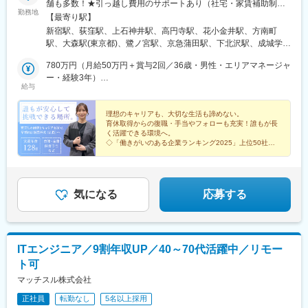
舗も多数！★引っ越し費用のサポートあり（社宅・家賃補助制度
庄内駅(大阪府)、高槻駅、ドーム前駅、門真市駅、千船駅、長尾駅
勤務地
など）※U・Iターン支援あり！ご希望の方も、安心してご応募くだ
【最寄り駅】
(大阪府)、万博記念公園駅、十三駅、三国駅(大阪府)、まつもと町
さい！※受動喫煙体制：屋内全面禁煙（配属先規定に準ずる）＜特
新宿駅、荻窪駅、上石神井駅、高円寺駅、花小金井駅、方南町
屋駅、北鯖江駅、福大前西福井駅、敦賀駅、越前新保駅、神明駅
に、積極採用中！＞東京、神奈川、千葉、埼玉、福井、三重、岐
駅、大森駅(東京都)、鷺ノ宮駅、京急蒲田駅、下北沢駅、成城学園
(福井県)、商工会議所前駅、比治山下駅、東山・おかでんミュージ
阜＜募集エリア＞【東北】宮城、福島【関東】東京、神奈川、千
前駅、千歳烏山駅、自由が丘駅、蒲田駅、赤羽駅、光が丘駅、地
アム駅、寺家駅、大元駅、三次駅、西高屋駅、広域公園前駅、次
葉、埼玉、栃木、群馬、茨城【北陸・甲信越】福井、新潟【東
780万円（月給50万円＋賞与2回／36歳・男性・エリアマネージャ
下鉄成増駅、高島平駅、練馬駅、亀戸駅、亀有駅、南千住駅、蓮
郎丸駅、花畑駅、羽犬塚駅、竹下駅、高宮駅(福岡県)、新鳥栖駅、
海】愛知、三重、岐阜【関西】大阪【中国】岡山、広島、鳥取、
ー・経験3年）
根駅、北千住駅、綾瀬駅、船堀駅、西大島駅、青砥駅、小岩駅、
吉野ケ里公園駅、牛津駅、勝瑞駅、鮎喰駅、佐古駅、丸亀駅、撫
給与
島根【四国】徳島、香川【九州】福岡、佐賀、熊本職務変更の範
590万円（月給45万円＋賞与2回／29歳・女性・店長・経験2年）
新小岩駅、平井駅(東京都)、高野駅(東京都)、八王子駅、昭島駅、
養駅、逆井駅、京成立石駅、古河駅、本城駅、箱崎駅、武蔵塚
囲：会社の定める業務就業場所の変更の範囲：会社の定める場所
北八王子駅、河辺駅、西八王子駅、多摩センター駅、京王永山
駅、野方駅、豊田市駅、常山駅、宇野駅、茨木市駅、鳥取駅、松
理想のキャリアも、大切な生活も諦めない。
駅、分倍河原駅、東大和市駅、南大沢駅、矢野口駅、町田駅、田
江しんじ湖温泉駅、益田駅、宇品三丁目駅、讃岐塩屋駅、大井町
育休取得からの復職・手当やフォローも充実！誰もが長
無駅、狛江駅、亀田駅、新潟大学前駅、長町南駅、陸前高砂駅、
駅、保原駅、市ケ谷駅、飯田橋駅、大崎駅、大門駅(東京都)、渋谷
く活躍できる環境へ。
気仙沼市立病院駅、長岡駅、新潟駅、塚目駅、新利府駅、福島駅
◇「働きがいのある企業ランキング2025」上位50社に
駅、西荻窪駅、文化の森駅、新高円寺駅、大森海岸駅、都立家政
選出
(福島県)、卸町駅、南福島駅、陸前山王駅、武蔵溝ノ口駅、宮前平
駅、池ノ上駅、芦花公園駅、奥沢駅、都庁前駅、蓮沼駅、赤羽岩
◇30歳時点で男女の年収差額が少ない企業No.1
駅、日吉駅(神奈川県)、綱島駅、センター南駅、鷺沼駅、相武台前
淵駅、成増駅、新高島平駅、桜台駅(東京都)、亀戸水神駅、西台
◇6日以上の連休取得OK
駅、北茅ケ崎駅、茅ケ崎駅、本厚木駅、京急鶴見駅、鶴見市場
駅、江北駅、京王八王子駅、小田急多摩センター駅、小田急永山
駅、金沢文庫駅、平塚駅、入谷駅(神奈川県)、海老名駅(相鉄・小
気になる
応募する
駅、府中本町駅、喜多見駅、長町駅、溝の口駅、鶴見駅、座間
田急)、辻堂駅、朝霞台駅、北浦和駅、志木駅、所沢駅、川口駅、
駅、海老名駅(相模線)、北朝霞駅、八木崎駅、栄町駅(千葉県)、公
上尾駅、岩槻駅、東所沢駅、新三郷駅、春日部駅、吉川駅、せん
園駅、呼続駅、西高蔵駅、東海通駅、あすなろう四日市駅、桜川
げん台駅、南越谷駅、野田市駅、東大宮駅、東川口駅、新越谷
駅(大阪府)、曽根駅(大阪府)、東淀川駅、ドーム前千代崎駅、公園
駅、東浦和駅、越谷レイクタウン駅、本庄早稲田駅、新津田沼
東口駅、段原一丁目駅、橋本駅(福岡県)、西鉄久留米駅、宇品四丁
ITエンジニア／9割年収UP／40～70代活躍中／リモー
駅、八千代台駅、京成臼井駅、公津の杜駅、津田沼駅、八街駅、
目駅、鮫洲駅、麹町駅、水道橋駅、大崎広小路駅、浜松町駅、世
ト可
新松戸駅、京成千葉駅、京成船橋駅、船橋駅、柏駅、増尾駅、柏
田谷代田駅、新宿西口駅、豊島園駅(都営線)、扇大橋駅、京王多摩
の葉キャンパス駅、南柏駅、地区センター駅、成東駅、八日市場
マッチスル株式会社
センター駅、高津駅(神奈川県)、国道駅、京成津田沼駅、葭川公園
駅、矢板駅、茂原駅、東金駅、東武和泉駅、太田駅(群馬県)、館林
駅、東海神駅、井野駅(千葉県)、妙音通駅、汐見橋駅、大正駅(大
正社員
転勤なし
5名以上採用
駅、氏家駅、大平下駅、小山駅、鹿沼駅、韮川駅、新栃木駅、有
阪府)、比治山橋駅、宇品五丁目駅、四ツ谷駅、九段下駅、芝公園