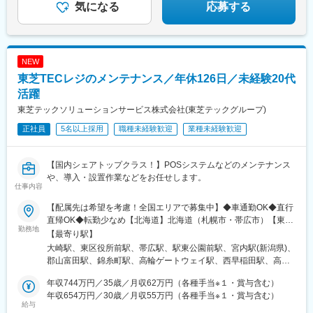
安定した環境で長いキャリアを築けます！
気になる
応募する
NEW
東芝TECレジのメンテナンス／年休126日／未経験20代
活躍
東芝テックソリューションサービス株式会社(東芝テックグループ)
正社員
5名以上採用
職種未経験歓迎
業種未経験歓迎
【国内シェアトップクラス！】POSシステムなどのメンテナンス
や、導入・設置作業などをお任せします。
仕事内容
【配属先は希望を考慮！全国エリアで募集中】◆車通勤OK◆直行
直帰OK◆転勤少なめ【北海道】北海道（札幌市・帯広市）【東
勤務地
北】福島県（郡山市）【関東】東京都内、神奈川県（平塚市）
【最寄り駅】
【東海】愛知県（豊橋市・安城市）、三重県（津市）、静岡県
大崎駅、東区役所前駅、帯広駅、駅東公園前駅、宮内駅(新潟県)、
（静岡市）、石川県（金沢市）【関西】大阪府（大阪市・吹田
郡山富田駅、錦糸町駅、高輪ゲートウェイ駅、西早稲田駅、高松
市・枚方市）、京都府（京都市・福知山市）、和歌山県（和歌山
駅(東京都)、川越駅、穴川駅(千葉県)、京成成田駅、君津駅、京成
市）、兵庫県（神戸市）、奈良県（奈良市）【九州】佐賀県（神
年収744万円／35歳／月収62万円（各種手当※１・賞与含む）
船橋駅、豊四季駅、天王町駅、小田急相模原駅、市が尾駅、平塚
崎郡）、宮崎県（宮崎市）、長崎県（西彼杵郡）※ご希望に合わせ
年収654万円／30歳／月収55万円（各種手当※１・賞与含む）
駅、三河安城駅、新豊橋駅、阿漕駅、新正駅、七ツ屋駅、小泉町
給与
て、上記いずれかの事業所へ配属となります。※記載以外の勤務地
駅(富山県)、新福井駅、静岡駅、西中島南方駅、江坂駅、中之島