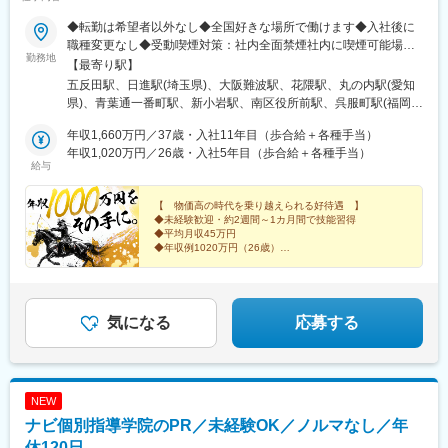
◆転勤は希望者以外なし◆全国好きな場所で働けます◆入社後に
職種変更なし◆受動喫煙対策：社内全面禁煙社内に喫煙可能場所
勤務地
あり品川本社／戸越銀座駅4分さいたま支社／宮原駅車7分★大阪
【最寄り駅】
（難波）支社／なんば駅1分神戸支社／花隈駅3分名古屋支社／丸
五反田駅、日進駅(埼玉県)、大阪難波駅、花隈駅、丸の内駅(愛知
の内駅5分仙台支社／仙台駅10分新小岩支社／新小岩駅5分広島支
県)、青葉通一番町駅、新小岩駅、南区役所前駅、呉服町駅(福岡
社／南区役所前駅15分福岡支社／呉服町駅8分千葉支社／稲毛駅
県)、スポーツセンター駅、十条駅(京都府・近鉄線)、北３４条
車15分★京都支社／東寺駅5分札幌支社／北34条駅10分宇都宮支
年収1,660万円／37歳・入社11年目（歩合給＋各種手当）
駅、雀宮駅、北池袋駅、木太東口駅、日前宮駅、静岡駅、春日山
社／雀宮駅車15分池袋支社／池袋駅5分高松支社／太田駅15分★
年収1,020万円／26歳・入社5年目（歩合給＋各種手当）
駅、小宮駅、新大宮駅、石神井公園駅、平沼橋駅、片野駅、東海
給与
和歌山支社／和歌山駅車8分静岡支社／静岡駅車6分上越支社／春
学園前駅、中洲通駅、辻堂駅、三郷駅(埼玉県)、大崎広小路駅、Ｊ
日山駅車8分八王子支社／八王子駅車11分奈良支社／新大宮駅車6
Ｒ難波駅、みなと元町駅、浅間町駅、大町西公園駅、中洲川端
分練馬支社／石神井公園駅12分横浜支社／横浜駅1o分北九州支社
【 物価高の時代を乗り越えられる好待遇 】
駅、東寺駅、都通駅、不動前駅、なんば駅(地下鉄)、県庁前駅(兵
◆未経験歓迎・約2週間～1カ月間で技能習得
／片野駅8分熊本支社／東海学園前駅10分鹿児島支社／中洲通駅1
庫県)、国際センター駅、九条駅(京都府)、市立病院前駅(鹿児島県)
◆平均月収45万円
分藤沢支社／辻堂駅近く三郷支社／三郷駅8分★：駐車場有＜
◆年収例1020万円（26歳）
2025年8月以降 新規開設予定＞※オープンまでは近隣支社勤務四
【 錠前技師という、新たな選択肢 】
日市支社／高角駅近く沖縄支社／安里駅近く
気になる
応募する
NEW
ナビ個別指導学院のPR／未経験OK／ノルマなし／年
休120日