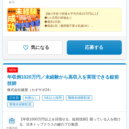
給与
和歌山支社／和歌山駅車8分静岡支社／静岡駅車6分上越支社／春
年収1020万円／26歳・入社5年目（月給50万円＋歩合＋各種手
学園前駅、中洲通駅、辻堂駅、三郷駅(埼玉県)、大崎広小路駅、Ｊ
日山駅車8分八王子支社／八王子駅車11分奈良支社／新大宮駅車6
当）
Ｒ難波駅、みなと元町駅、浅間町駅、大町西公園駅、中洲川端
分練馬支社／石神井公園駅12分横浜支社／横浜駅10分北九州支社
【鍵の学校で研修＆平均月収45万円以上】
駅、東寺駅、都通駅、不動前駅、なんば駅(地下鉄)、県庁前駅(兵
◆1カ月間の研修あり
／片野駅8分熊本支社／東海学園前駅10分鹿児島支社／中洲通駅1
庫県)、国際センター駅、九条駅(京都府)、市立病院前駅(鹿児島県)
◆週休2日制
分藤沢支社／辻堂駅近く三郷支社／三郷駅8分★：駐車場有＜
◆面接1回（履歴書不要＆私服OK）
2026年1月以降 新規開設予定＞※オープンまでは近隣支社勤務四
鍵のプロになれる環境が整っているので、いろんな前職
の先輩たちが、技術も稼げる力も身につけています！
日市支社／高角駅近く沖縄支社／安里駅近く
気になる
応募する
NEW
年収例1020万円／未経験から高収入を実現できる錠前
技師
株式会社鍵屋（カギサポ24）
正社員
転勤なし
5名以上採用
職種未経験歓迎
業種未経験歓迎
【年収1000万円以上を目指せる、錠前技師】困っている人を助け
る、日本トップクラスの鍵のプロ集団
仕事内容