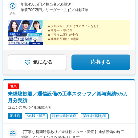
ル【新潟オフィス】新潟県新潟市中央区東大通1-2-23 北陸ビル
年収450万円／担当者／経験3年
ー駅、西鉄福岡駅
6F【名古屋オフィス】愛知県名古屋市中区錦1-6-26 JMFビル名
年収700万円／リーダー・主任／経験7年
給与
古屋錦01 2F【刈谷オフィス】愛知県刈谷市幸町2-7-12 NOMURA
BLDG 4F【福岡オフィス】福岡県福岡市博多区中洲中島町2-3 福
岡フジランドビル5F【クライアント先】東京都・熊本県
★フルフレックス（コアタイムなし）
★リモート率40％
★プライム案件が中心
★残業月平均16.1時間
★年休127日
★有給取得率80.2％
★女性の育休取得・復帰率100％、男性の育休取得率
90％以上
★技術スペシャリスト制度で専門性を正当に評価
気になる
応募する
NEW
未経験歓迎／通信設備の工事スタッフ／賞与実績5.5カ
月分実績
コムシスモバイル株式会社
正社員
5名以上採用
職種未経験歓迎
業種未経験歓迎
【丁寧な初期研修あり／未経験スタート歓迎】通信設備の施工・
試験・メンテナンスをお任せします。