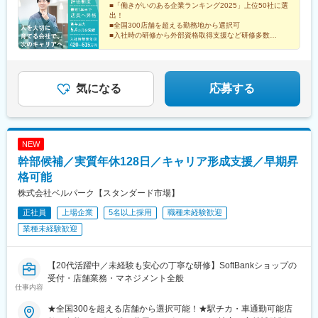
■「働きがいのある企業ランキング2025」上位50社に選
駅、分倍河原駅、東大和市駅、南大沢駅、矢野口駅、町田駅、田
出！
無駅、狛江駅、亀田駅、新潟大学前駅、長町南駅、陸前高砂駅、
■全国300店舗を超える勤務地から選択可
気仙沼市立病院駅、長岡駅、新潟駅、塚目駅、新利府駅、福島駅
■入社時の研修から外部資格取得支援など研修多数
■東証スタンダード上場の安定基盤
(福島県)、卸町駅、南福島駅、陸前山王駅、武蔵溝ノ口駅、宮前平
■実質年間休日128日／6日以上の連休取得OK
駅、日吉駅(神奈川県)、綱島駅、センター南駅、鷺沼駅、相武台前
駅、北茅ケ崎駅、茅ケ崎駅、本厚木駅、京急鶴見駅、鶴見市場
駅、金沢文庫駅、平塚駅、入谷駅(神奈川県)、海老名駅(相鉄・小
気になる
応募する
田急)、辻堂駅、朝霞台駅、北浦和駅、志木駅、所沢駅、川口駅、
上尾駅、岩槻駅、東所沢駅、新三郷駅、春日部駅、吉川駅、せん
げん台駅、南越谷駅、野田市駅、東大宮駅、東川口駅、新越谷
駅、東浦和駅、越谷レイクタウン駅、本庄早稲田駅、新津田沼
NEW
駅、八千代台駅、京成臼井駅、公津の杜駅、津田沼駅、八街駅、
幹部候補／実質年休128日／キャリア形成支援／早期昇
新松戸駅、京成千葉駅、京成船橋駅、船橋駅、柏駅、増尾駅、柏
の葉キャンパス駅、南柏駅、地区センター駅、成東駅、八日市場
格可能
駅、矢板駅、茂原駅、東金駅、東武和泉駅、太田駅(群馬県)、館林
株式会社ベルパーク【スタンダード市場】
駅、氏家駅、大平下駅、小山駅、鹿沼駅、韮川駅、新栃木駅、有
正社員
上場企業
5名以上採用
職種未経験歓迎
松駅、春日井駅(中央本線)、佐古木駅、扶桑駅、新瑞橋駅、多屋
駅、熱田駅、柏森駅、青塚駅、春日井駅(名鉄線)、中島駅(愛知
業種未経験歓迎
県)、男川駅、勝川駅、八事駅、味美駅(東海交通線)、米野木駅、
小牧駅、佐屋駅、宇頭駅、中川原駅、平田町駅、久居駅、蒲郡
駅、日進駅(愛知県)、岩倉駅(愛知県)、鈴鹿サーキット稲生駅、津
【20代活躍中／未経験も安心の丁寧な研修】SoftBankショップの
島駅、小牧口駅、港区役所駅、菰野駅、近鉄四日市駅、三日市
受付・店舗業務・マネジメント全般
仕事内容
駅、大垣駅、美江寺駅、岐南駅、垂井駅、霞ケ浦駅、柳津駅(岐阜
県)、高茶屋駅、美濃青柳駅、北方真桑駅、荒尾駅(岐阜県)、江南
★全国300を超える店舗から選択可能！★駅チカ・車通勤可能店
駅(愛知県)、西長堀駅、江坂駅、服部天神駅、塚本駅、東三国駅、