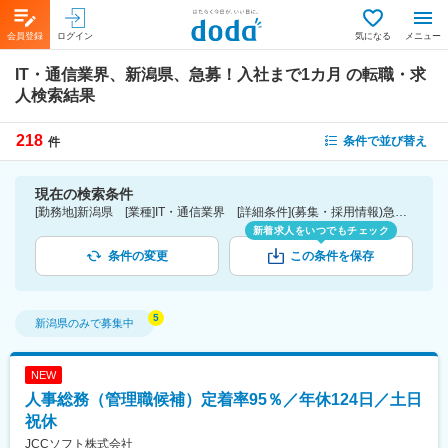
会員登録
ログイン
気になる
メニュー
IT・通信業界、新潟県、急募！入社まで1カ月
の転職・求
人検索結果
218
条件で並び替え
件
現在の検索条件
[勤務地]新潟県 [業種]IT・通信業界 [詳細条件](募集・採用情報)急募！入社まで1カ月
新着求人をいつでもチェック
条件の変更
この条件を保存
新潟県
のみで募集中
NEW
人事総務（管理職候補）定着率95％／年休124日／土日
祝休
JCCソフト株式会社