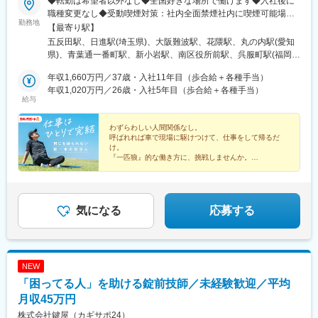
◆転勤は希望者以外なし◆全国好きな場所で働けます◆入社後に
職種変更なし◆受動喫煙対策：社内全面禁煙社内に喫煙可能場所
勤務地
あり品川本社／戸越銀座駅4分さいたま支社／宮原駅車7分★大阪
【最寄り駅】
（難波）支社／なんば駅1分神戸支社／花隈駅3分名古屋支社／丸
五反田駅、日進駅(埼玉県)、大阪難波駅、花隈駅、丸の内駅(愛知
の内駅5分仙台支社／仙台駅10分新小岩支社／新小岩駅5分広島支
県)、青葉通一番町駅、新小岩駅、南区役所前駅、呉服町駅(福岡
社／南区役所前駅15分福岡支社／呉服町駅8分千葉支社／稲毛駅
県)、スポーツセンター駅、十条駅(京都府・近鉄線)、北３４条
車15分★京都支社／東寺駅5分札幌支社／北34条駅10分宇都宮支
年収1,660万円／37歳・入社11年目（歩合給＋各種手当）
駅、雀宮駅、北池袋駅、木太東口駅、日前宮駅、静岡駅、春日山
社／雀宮駅車15分池袋支社／池袋駅5分高松支社／太田駅15分★
年収1,020万円／26歳・入社5年目（歩合給＋各種手当）
駅、小宮駅、新大宮駅、石神井公園駅、平沼橋駅、片野駅、東海
給与
和歌山支社／和歌山駅車8分静岡支社／静岡駅車6分上越支社／春
学園前駅、中洲通駅、辻堂駅、三郷駅(埼玉県)、大崎広小路駅、Ｊ
日山駅車8分八王子支社／八王子駅車11分奈良支社／新大宮駅車6
Ｒ難波駅、みなと元町駅、浅間町駅、大町西公園駅、中洲川端
分練馬支社／石神井公園駅12分横浜支社／横浜駅1o分北九州支社
わずらわしい人間関係なし。
駅、東寺駅、都通駅、不動前駅、なんば駅(地下鉄)、県庁前駅(兵
呼ばれれば車で現場に駆けつけて、仕事をして帰るだ
／片野駅8分熊本支社／東海学園前駅10分鹿児島支社／中洲通駅1
庫県)、国際センター駅、九条駅(京都府)、市立病院前駅(鹿児島県)
け。
分藤沢支社／辻堂駅近く三郷支社／三郷駅8分★：駐車場有＜
『一匹狼』的な働き方に、挑戦しませんか。
2026年8月以降 新規開設予定＞※オープンまでは近隣支社勤務四
＼稼げて安心の高待遇！／
日市支社／高角駅近く沖縄支社／安里駅近く
◆未経験歓迎・約2週間～1カ月間で技能習得
◆平均月収45万円
◆年収例1020万円（26歳）
気になる
応募する
NEW
「困ってる人」を助ける錠前技師／未経験歓迎／平均
月収45万円
株式会社鍵屋（カギサポ24）