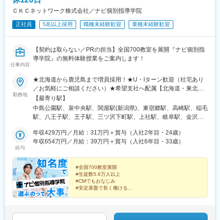
ＣＫＣネットワーク株式会社／ナビ個別指導学院
正社員
5名以上採用
職種未経験歓迎
業種未経験歓迎
【契約は取らない／PRの担当】全国700教室を展開『ナビ個別指
導学院』の無料体験授業をご案内します！
仕事内容
★北海道から鹿児島まで増員採用！★U・Iターン歓迎（社宅あり
／お気軽にご相談ください）★希望支社へ配属【北海道・東北】
勤務地
札幌支社／北海道札幌市仙台支社／宮城県仙台市【関東甲信越】
【最寄り駅】
新潟支社／新潟県新潟市栃木支社／栃木県宇都宮市群馬支社／群
中島公園駅、泉中央駅、関屋駅(新潟県)、東宿郷駅、高崎駅、稲毛
馬県高崎市千葉支社／千葉県千葉市東京支社／東京都北区西東京
駅、八王子駅、王子駅、三ツ沢下町駅、上社駅、岐阜駅、金沢
支社／東京都八王子市横浜支社／神奈川県横浜市【中部・関西】
駅、静岡駅、桂駅、堺市駅、中央市場前駅、大元駅、佐伯区役所
名古屋支社／愛知県名古屋市岐阜支社／岐阜県岐阜市金沢支社／
年収429万円／月給：31万円＋賞与（入社2年目・24歳）
前駅、松島二丁目駅、櫛田神社前駅、平成駅、二中通駅、山鼻９
石川県金沢市静岡支社／静岡県静岡市京都支社／京都府京都市大
年収654万円／月給：39万円＋賞与（入社6年目・33歳）
条駅、京王八王子駅、王子駅前駅、反町駅、兵庫駅、広電五日市
給与
阪南支社／大阪府堺市神戸支社／兵庫県神戸市【中国四国・九
駅、祇園駅(福岡県)、荒田八幡駅、東本願寺前駅、栄町駅(東京
州】岡山支社／岡山県岡山市広島支社／広島県広島市高松支社／
都)、神奈川駅、五日市駅、博多駅、武之橋駅
香川県高松市福岡支社／福岡県福岡市熊本支社／熊本県熊本市鹿
#全国700教室展開
#生徒数5.6万人以上
児島支社／鹿児島県鹿児島市※受動喫煙対策あり※リモート・在宅
#CMでもおなじみ
ではないため、直接「聞きたいことがすぐ聞ける」環境です！★
#安定基盤で長く働ける
入社後はグループ会社『株式会社フーレイ』へ在籍出向となりま
#ノルマなし・売り込みなし
#ゆっくり12時出社 #服装自由
す＜出向先＞株式会社フーレイ・事業内容：個別塾の開校支援／
ネイチャー体験／家庭教師事業／教材・メソッド
『ナビ個別指導学院』の良さをPRするお仕事。