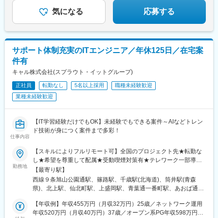
気になる
応募する
サポート体制充実のITエンジニア／年休125日／在宅案
件有
キャル株式会社(スプラウト・イットグループ)
正社員
転勤なし
5名以上採用
職種未経験歓迎
業種未経験歓迎
【IT学習経験だけでもOK】未経験でもできる案件～AIなどトレン
ド技術が身につく案件まで多彩！
仕事内容
【スキルによりフルリモート可】全国のプロジェクト先★転勤な
し★希望を尊重して配属★受動喫煙対策有★テレワーク一部導入
勤務地
有■本社／東京千代田区／秋葉原駅より徒歩1分■本店／大阪大阪
【最寄り駅】
市／心斎橋駅より徒歩4分■北海道札幌市／大通駅より徒歩5分函
西線９条旭山公園通駅、篠路駅、千歳駅(北海道)、筒井駅(青森
館市／市役所前駅より徒歩1分■宮城仙台市／仙台駅より徒歩1分■
県)、北上駅、仙北町駅、上盛岡駅、青葉通一番町駅、あおば通
神奈川横浜市／横浜駅より徒歩5分■新潟新潟市／新潟駅より電車
駅、五橋駅、勾当台公園駅、宮城野通駅、泉中央駅、福田町駅、
で11分＋徒歩3分■愛知名古屋市／栄駅より徒歩1分■兵庫神戸市／
【年収例】年収455万円（月収32万円）25歳／ネットワーク運用
東照宮駅、卸町駅(宮城県)、杜せきのした駅、秋田駅、羽後牛島
三ノ宮駅より徒歩3分■広島広島市／紙屋町東駅より徒歩1分■福岡
年収520万円（月収40万円）37歳／オープン系PG年収598万円
駅、楯山駅、米沢駅、酒田駅、郡山駅(福島県)、内郷駅、福島駅