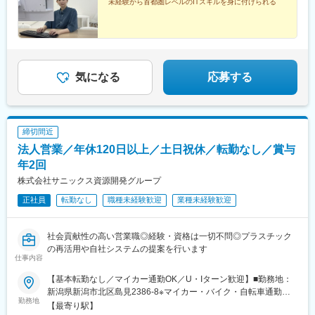
未経験から首都圏レベルのITスキルを身に付けられる
気になる
応募する
締切間近
法人営業／年休120日以上／土日祝休／転勤なし／賞与
年2回
株式会社サニックス資源開発グループ
正社員
転勤なし
職種未経験歓迎
業種未経験歓迎
社会貢献性の高い営業職◎経験・資格は一切不問◎プラスチック
の再活用や自社システムの提案を行います
仕事内容
【基本転勤なし／マイカー通勤OK／U・Iターン歓迎】■勤務地：
新潟県新潟市北区島見2386-8※マイカー・バイク・自転車通勤可
勤務地
（駐車場あり／交通費支給）受動喫煙対策：屋内禁煙
【最寄り駅】