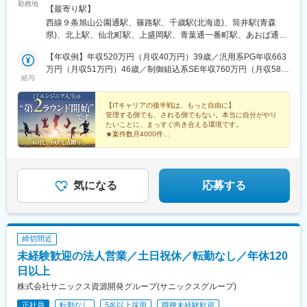
勤務地
有■本社／東京千代田区／秋葉原駅より徒歩1分■本店／大阪大阪
ゲートウェイ駅、大崎広小路駅、西早稲田駅、西新宿駅、越中島
【最寄り駅】
市／心斎橋駅より徒歩4分■北海道札幌市／大通駅より徒歩5分函
駅、蓮沼駅、平和島駅、立川駅、平沼橋駅、金沢駅、福井駅(福井
西線９条旭山公園通駅、篠路駅、千歳駅(北海道)、筒井駅(青森
館市／市役所前駅より徒歩1分■宮城仙台市／仙台駅より徒歩1分■
県)、新浜松駅、名鉄名古屋駅、栄駅(愛知県)、豊田市駅、北安城
県)、北上駅、仙北町駅、上盛岡駅、青葉通一番町駅、あおば通
福島郡山市／郡山駅より徒歩2分■神奈川横浜市／横浜駅より徒歩
駅、東別院駅、久屋大通駅、新上挙母駅、青山駅(愛知県)、名鉄岐
駅、五橋駅、勾当台公園駅、宮城野通駅、泉中央駅、福田町駅、
5分■新潟新潟市／新潟駅より電車で11分＋徒歩3分■愛知名古屋市
【年収例】年収520万円（月収40万円）39歳／汎用系PG年収663
阜駅、上栄町駅、烏丸御池駅、祝園駅、富田駅(三重県)、宇治山田
東照宮駅、卸町駅(宮城県)、杜せきのした駅、秋田駅、羽後牛島
／栄駅より徒歩1分■兵庫神戸市／三ノ宮駅より徒歩3分■広島広島
万円（月収51万円）46歳／制御組込系SE年収760万円（月収58万
駅、中崎町駅、住ノ江駅、松屋町駅、西大橋駅、野田阪神駅、門
駅、楯山駅、米沢駅、酒田駅、郡山駅(福島県)、内郷駅、福島駅
給与
市／紙屋町東駅より徒歩1分■福岡博多区／博多駅より徒歩5分北
円）55歳／Web・オープン系SE年収845万円（月収65万円）61歳
真市駅、蒲生四丁目駅、船尾駅(大阪府)、妙国寺前駅、千里中央駅
(福島県)、工機前駅、大甕駅、新橋駅、芝浦ふ頭駅、三田駅(東京
九州市／小倉駅より徒歩4分■大分大分市／大分駅より徒歩7分■沖
／クラウド構築SE【経験1年以上】月給31万円～／東京・横浜・
(大阪モノレール)、三田本町駅、稲野駅、山陽姫路駅、洲先駅、灘
都)、高輪台駅、大崎駅、五反田駅、天王洲アイル駅、高田馬場
縄那覇市／県庁前駅より徒歩3分
大阪・兵庫月給30万円～／札幌・福岡・北九州・沖縄月給29万円
【ITキャリアの後半戦は、もっと自由に】
駅、中埠頭駅、湊川駅、田中口駅、袋町駅、新井口駅、女学院前
駅、都庁前駅、月島駅、勝どき駅、豊洲駅、新木場駅、門前仲町
管理する側でも、される側でもない。本当に自分がやり
～／名古屋月給28万円～／仙台・新潟・広島【経験1年未満】月
駅、段原一丁目駅、片原町駅(香川県)、勝山町駅、室見駅、長崎駅
駅、東陽町駅、蒲田駅、大森駅(東京都)、中野駅(東京都)、立川北
たいことに、まっすぐ向き合える環境です。
給30万円～／東京・横浜月給29万円～／大阪・兵庫月給28万円～
前駅、美栄橋駅、西線６条駅、仙台駅、内幸町駅、田町駅(東京
駅、多摩センター駅、中河原駅、武蔵小杉駅、鹿島田駅、センタ
★案件数月4000件
／名古屋月給27万円～／広島月給26万円～／札幌月給26.5万円～
都)、泉岳寺駅、下落合駅、新宿西口駅、大森海岸駅、立川南駅、
★営業と採用担当がご希望をお伺いいたします！
ー南駅、戸部駅、戸塚駅、本厚木駅、小田原駅、上溝駅、新羽
★面接1回のスピード選考！即日内定も◎
／仙台月給26.2万円～／福岡・北九州・沖縄月給25万円～／新潟
西横浜駅、七ツ屋駅、福井城址大名町駅、第一通り駅、近鉄名古
駅、千葉ニュータウン中央駅、北鉄金沢駅、福井駅、浜松駅、国
※全ての職種にて固定残業代（20時間／37,900円以上）を含む。
屋駅、大須観音駅、天満駅、心斎橋駅、阿波座駅、野田駅(阪神
際センター駅、矢場町駅、新豊田駅、刈谷駅、岡崎駅、安城駅、
超過分は別途支給。※経験・スキル・前職給与を踏まえて決定。★
線)、諏訪ノ森駅、大小路駅、武庫川駅、西灘駅、医療センター
伏見駅(愛知県)、三河豊田駅、金山駅(愛知県)、丸の内駅(愛知
気になる
応募する
前職比で年収50万～100万円UPした事例多数！★設計経験者は月
駅、鷹野橋駅、商工センター入口駅、立町駅、比治山橋駅、今橋
県)、高蔵寺駅、上挙母駅、春日井駅(中央本線)、東成岩駅、柏森
給35万円以上、PL経験者は月給40万円以上も相談可能。★経験案
駅、東雲口駅、五島町駅、旭橋駅
駅、岐阜駅、大垣駅、大津駅、野洲駅、草津駅(滋賀県)、長岡京
件における役割とスキルレベルも考慮します。★経験・スキルに
駅、二条城前駅、新祝園駅、近鉄富田駅、伊勢市駅、天神橋筋六
応じてPL・PMの立場もお任せします。
丁目駅、三国駅(大阪府)、住之江公園駅、長堀橋駅、西長堀駅、大
締切間近
日駅、吉田駅(大阪府)、桜島駅、海老江駅、西三荘駅、津守駅、朝
未経験歓迎の法人営業／土日祝休／転勤なし／年休120
潮橋駅、鴫野駅、石津駅(大阪府)、花田口駅、久宝寺駅、千里中央
駅(北大阪急行)、三田駅(兵庫県)、猪名寺駅、尼崎駅(東海道本
日以上
線)、明石駅、姫路駅、加古川駅、東鳴尾駅、岩屋駅(兵庫県)、南
株式会社サニックス資源開発グループ(サニックスグループ)
公園駅、田尾寺駅、湊川公園駅、奈良駅、和歌山駅、備前西市
正社員
転勤なし
5名以上採用
職種未経験歓迎
駅、中電前駅、市役所前駅(広島県)、草津南駅、八丁堀駅(広島