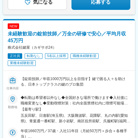
気になる
応募する
NEW
未経験歓迎の錠前技師／万全の研修で安心／平均月収
45万円
株式会社鍵屋（カギサポ24）
正社員
転勤なし
5名以上採用
職種未経験歓迎
業種未経験歓迎
【錠前技師／年収1000万円以上を目指す】鍵で困る人々を助け
る、日本トップクラスの鍵のプロ集団
仕事内容
◆転勤は希望者以外なし◆全国好きな場所で働けます◆入社後に
職種変更なし◆受動喫煙対策：社内全面禁煙社内に喫煙可能場所
勤務地
あり品川本社／戸越銀座駅4分さいたま支社／宮原駅車7分★大阪
【最寄り駅】
（難波）支社／なんば駅1分神戸支社／花隈駅3分名古屋支社／丸
五反田駅、日進駅(埼玉県)、大阪難波駅、花隈駅、丸の内駅(愛知
の内駅5分仙台支社／仙台駅10分新小岩支社／新小岩駅5分広島支
県)、青葉通一番町駅、新小岩駅、南区役所前駅、呉服町駅(福岡
社／南区役所前駅15分福岡支社／呉服町駅8分千葉支社／稲毛駅
県)、スポーツセンター駅、十条駅(京都府・近鉄線)、北３４条
車15分★京都支社／東寺駅5分札幌支社／北34条駅10分宇都宮支
年収1660万円／37歳・入社11年目（月給50万円＋歩合＋各種手
駅、雀宮駅、北池袋駅、木太東口駅、日前宮駅、静岡駅、春日山
社／雀宮駅車15分池袋支社／池袋駅5分高松支社／太田駅15分★
当）
駅、小宮駅、新大宮駅、石神井公園駅、平沼橋駅、片野駅、東海