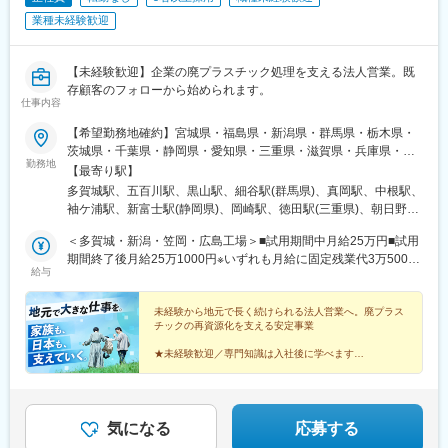
県)、広大附属学校前駅、比治山下駅、備後本庄駅、天神川駅、下
業種未経験歓迎
関駅、瓦町駅、大街道駅、東比恵駅、赤坂駅(福岡県)、藤崎駅(福
岡県)、姪浜駅、九州工大前駅、行橋駅、旦過駅、スペースワール
ド駅、二島駅、門司駅、鳥栖駅、佐賀駅、長崎駅(長崎県)、大分
【未経験歓迎】企業の廃プラスチック処理を支える法人営業。既
駅、宮崎駅、県庁前駅(沖縄県)、西線１１条駅、広瀬通駅、仙台駅
存顧客のフォローから始められます。
仕事内容
(地下鉄)、榴ケ岡駅、名取駅、曽根田駅、汐留駅、芝公園駅、高輪
ゲートウェイ駅、大崎広小路駅、西早稲田駅、西新宿駅、越中島
【希望勤務地確約】宮城県・福島県・新潟県・群馬県・栃木県・
駅、蓮沼駅、平和島駅、立川駅、平沼橋駅、金沢駅、福井駅(福井
茨城県・千葉県・静岡県・愛知県・三重県・滋賀県・兵庫県・岡
県)、新浜松駅、名鉄名古屋駅、栄駅(愛知県)、豊田市駅、北安城
勤務地
山県・広島県にあるいずれかの拠点◎基本転勤なし◎マイカー・
【最寄り駅】
駅、東別院駅、久屋大通駅、新上挙母駅、青山駅(愛知県)、名鉄岐
バイク・自転車通勤可（駐車場あり／交通費支給）◎U・Iターン
多賀城駅、五百川駅、黒山駅、細谷駅(群馬県)、真岡駅、中根駅、
阜駅、上栄町駅、烏丸御池駅、祝園駅、富田駅(三重県)、宇治山田
歓迎多賀城工場／宮城県多賀城市宮内2丁目3-3福島工場／福島県
袖ケ浦駅、新富士駅(静岡県)、岡崎駅、徳田駅(三重県)、朝日野
駅、中崎町駅、住ノ江駅、松屋町駅、西大橋駅、野田阪神駅、門
本宮市荒井字恵向121-43新潟工場／新潟県新潟市北区島見2386-8
駅、山陽網干駅、笠岡駅、前空駅
真市駅、蒲生四丁目駅、船尾駅(大阪府)、妙国寺前駅、千里中央駅
太田工場／群馬県太田市西新町125-5真岡工場／栃木県真岡市鬼怒
＜多賀城・新潟・笠岡・広島工場＞■試用期間中月給25万円■試用
(大阪モノレール)、三田本町駅、稲野駅、山陽姫路駅、洲先駅、灘
ケ丘18番6ひたちなか工場／茨城県ひたちなか市山崎88袖ヶ浦工
期間終了後月給25万1000円※いずれも月給に固定残業代3万5000
駅、中埠頭駅、湊川駅、田中口駅、袋町駅、新井口駅、女学院前
給与
場／千葉県袖ケ浦市南袖9-3富士工場／静岡県富士市五貫島1367
円（月21時間分）＋一律営業外勤手当4万5000円含む＜福島工場
駅、段原一丁目駅、片原町駅(香川県)、勝山町駅、室見駅、長崎駅
番1岡崎工場／愛知県岡崎市下青野町字川原崎18-1鈴鹿工場／三重
＞■試用期間中月給27万5000円■試用期間終了後月給27万6000円
前駅、美栄橋駅、西線６条駅、仙台駅、内幸町駅、田町駅(東京
県鈴鹿市御薗町鎌田3600番地 33日野工場／滋賀県蒲生郡日野町
※いずれも月給に固定残業代3万5000円（月19時間分）＋一律営業
未経験から地元で長く続けられる法人営業へ。廃プラス
都)、泉岳寺駅、下落合駅、新宿西口駅、大森海岸駅、立川南駅、
チックの再資源化を支える安定事業
大字奥之池渡り山565- 13姫路工場／兵庫県姫路市網干区浜田
外勤手当4万5000円＋一律特別勤務手当2万5000円含む＜太田・
西横浜駅、七ツ屋駅、福井城址大名町駅、第一通り駅、近鉄名古
1223-27笠岡工場／岡山県笠岡市港町1-26広島工場／広島県廿日
真岡・ひたちなか・富士・岡崎・鈴鹿・日野・姫路工場＞■試用期
★未経験歓迎／専門知識は入社後に学べます
屋駅、大須観音駅、天満駅、心斎橋駅、阿波座駅、野田駅(阪神
市市峠245番地58受動喫煙対策：屋内禁煙
間中月給27万5000円■試用期間終了後月給27万6000円※いずれも
★希望勤務地確約／基本転勤なし
線)、諏訪ノ森駅、大小路駅、武庫川駅、西灘駅、医療センター
★土日祝休み・年休120日以上
月給に固定残業代3万5000円（月18時間分）＋一律営業外勤手当4
駅、鷹野橋駅、商工センター入口駅、立町駅、比治山橋駅、今橋
★月給25.1万円～29.1万円＋賞与年2回
万5000円＋一律地域手当2万5000円含む＜袖ヶ浦工場＞■試用期
駅、東雲口駅、五島町駅、旭橋駅
間中月給29万円■試用期間終了後月給29万1000円※いずれも月給
気になる
応募する
に固定残業代3万5000円（月17時間分）＋一律営業外勤手当4万