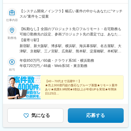
松駅、春日井駅(中央本線)、佐古木駅、扶桑駅、新瑞橋駅、多屋
駅
駅、熱田駅、柏森駅、青塚駅、春日井駅(名鉄線)、中島駅(愛知
【システム開発／インフラ】幅広い案件の中からあなたに“マッチ
県)、男川駅、勝川駅、八事駅、味美駅(東海交通線)、米野木駅、
スル”案件をご提案
小牧駅、佐屋駅、宇頭駅、中川原駅、平田町駅、久居駅、蒲郡
仕事内容
駅、日進駅(愛知県)、岩倉駅(愛知県)、鈴鹿サーキット稲生駅、津
【転勤なし】全国のプロジェクト先◎フルリモート・在宅勤務も
島駅、小牧口駅、港区役所駅、菰野駅、近鉄四日市駅、三日市
可能◎勤務先の設定、参画プロジェクト先の選定では、あなたの
駅、大垣駅、美江寺駅、岐南駅、垂井駅、霞ケ浦駅、柳津駅(岐阜
勤務地
希望を最大限考慮します■東京本社：東京都新宿区新宿4-1-23 新
県)、高茶屋駅、美濃青柳駅、北方真桑駅、荒尾駅(岐阜県)、江南
【最寄り駅】
宿SKYビル8階■大阪オフィス：大阪府大阪市淀川区西中島5-13-
駅(愛知県)、西長堀駅、江坂駅、服部天神駅、塚本駅、東三国駅、
新宿駅、新大阪駅、博多駅、横浜駅、海浜幕張駅、名古屋駅、大
14 共栄新大阪ビル7F■福岡オフィス：福岡県福岡市博多区博多
庄内駅(大阪府)、高槻駅、ドーム前駅、門真市駅、千船駅、長尾駅
津駅、京都駅、三ノ宮駅、広島駅、熊本駅、淀屋橋駅、本町駅、
駅中央街5-12 博多東ビル6階◎「転居はしたくない」「U・Iター
(大阪府)、万博記念公園駅、十三駅、三国駅(大阪府)、まつもと町
堺筋本町駅、心斎橋駅、野田阪神駅、大阪ビジネスパーク駅、中
ンしたい」などご希望をお聞かせください。◎プロジェクトに応
年収850万円／60歳・クラウド系SE・横浜勤務
屋駅、北鯖江駅、福大前西福井駅、敦賀駅、越前新保駅、神明駅
之島駅、千里中央駅(北大阪急行)、堺駅、守口駅、三田駅(兵庫
じて在宅勤務も可能です。【日本各地・過去のプロジェクト実
年収720万円／48歳・Web系SE・東京勤務
(福井県)、商工会議所前駅、比治山下駅、東山・おかでんミュージ
県)、姫路駅、明石駅、奈良駅、藤崎駅(福岡県)、薬院駅、西鉄福
給与
績】北海道、岩手、宮城、新潟、茨城、埼玉、千葉、東京、神奈
アム駅、寺家駅、大元駅、三次駅、西高屋駅、広域公園前駅、次
岡駅、小倉駅(福岡県)、東陽町駅、茅場町駅、門前仲町駅、小伝馬
川、山梨、岐阜、愛知、三重、静岡、滋賀、京都、大阪、兵庫、
郎丸駅、花畑駅、羽犬塚駅、竹下駅、高宮駅(福岡県)、新鳥栖駅、
町駅、国際展示場駅、豊洲駅、六本木一丁目駅、虎ノ門ヒルズ
奈良、広島、福岡、鹿児島、熊本、沖縄
【40～70代まで活躍中！】
吉野ケ里公園駅、牛津駅、勝瑞駅、鮎喰駅、佐古駅、丸亀駅、撫
駅、品川駅、品川シーサイド駅、五反田駅、勝どき駅、竹芝駅、
★売上300億円超の盤石なグループ基盤★リモート案件
養駅、逆井駅、京成立石駅、古河駅、本城駅、箱崎駅、武蔵塚
汐留駅、田町駅(東京都)、新橋駅、大手町駅(東京都)、神保町駅、
あり★残業8.9時間★9割以上が年収UPを実現★年間休
駅、野方駅、豊田市駅、常山駅、宇野駅、茨木市駅、鳥取駅、松
九段下駅、竹橋駅、麹町駅、国会議事堂前駅、神谷町駅、御成門
日125日
江しんじ湖温泉駅、益田駅、宇品三丁目駅、讃岐塩屋駅、大井町
常時4000件の案件をご用意。営業担当が、あなたの叶
駅、天王洲アイル駅、蒲田駅、渋谷駅、表参道駅、西新宿駅、初
えたい希望にマッチする案件を一緒に探します！
駅、保原駅、市ケ谷駅、飯田橋駅、大崎駅、大門駅(東京都)、渋谷
台駅、吉祥寺駅、三鷹駅、立川駅、八王子駅、北八王子駅、池袋
駅、西荻窪駅、文化の森駅、新高円寺駅、大森海岸駅、都立家政
駅、京急川崎駅、関内駅、みなとみらい駅、新高島駅、湘南台
駅、池ノ上駅、芦花公園駅、奥沢駅、都庁前駅、蓮沼駅、赤羽岩
駅、長後駅、本厚木駅、さがみ野駅、東京駅、中野駅(東京都)、飯
気になる
応募する
淵駅、成増駅、新高島平駅、桜台駅(東京都)、亀戸水神駅、西台
田橋駅、目黒駅、府中駅(東京都)、小田急多摩センター駅、高田馬
駅、江北駅、京王八王子駅、小田急多摩センター駅、小田急永山
場駅、市大医学部駅、野島公園駅、分倍河原駅、君津駅、武蔵小
駅、府中本町駅、喜多見駅、長町駅、溝の口駅、鶴見駅、座間
杉駅、三軒茶屋駅、下北沢駅、札幌駅、盛岡駅、仙台駅、新潟