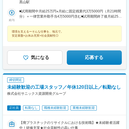
黒山駅
■試用期間中月給25万円※月給に固定残業代3万5000円（月21時間
分）＋一律営業外勤手当4万5000円含む■試用期間終了後月給25万
給与
1000円※月給に固定残業代3万5000円（月21時間分）＋一律営業
外勤手当4万5000円含む※いずれも固定残業代は残業の有無に関わ
環境を支えるーそんな仕事を、地元で。
らず支給／超過分は別途支給
安定基盤×お休み充実×社会貢献性◎
気になる
応募する
締切間近
未経験歓迎の工場スタッフ／年休120日以上／転勤なし
株式会社サニックス資源開発グループ
正社員
転勤なし
職種未経験歓迎
業種未経験歓迎
【廃プラスチックのリサイクルにおける技術職】★未経験者活躍
中！研修充実★社会貢献性の高い仕事