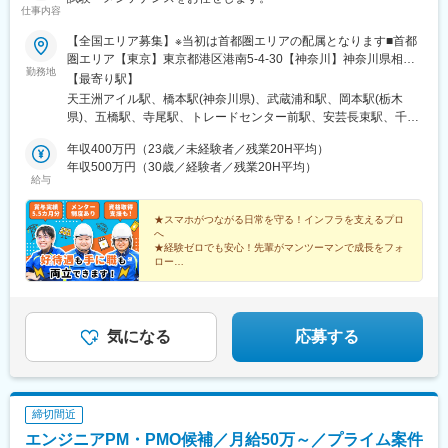
仕事内容
【全国エリア募集】※当初は首都圏エリアの配属となります■首都
圏エリア【東京】東京都港区港南5-4-30【神奈川】神奈川県相模
勤務地
原市緑区大山町7 3F【埼玉】埼玉県さいたま市南区内谷6-2-
【最寄り駅】
8【栃木】栃木県宇都宮市平出工業団地3番地10■東北エリア宮城
天王洲アイル駅、橋本駅(神奈川県)、武蔵浦和駅、岡本駅(栃木
県仙台市若林区清水小路8-36■信越エリア新潟県新潟市西区的場流
県)、五橋駅、寺尾駅、トレードセンター前駅、安芸長束駅、千代
通2-4-1■関西エリア大阪府大阪市住之江区南港北2-1-10■中国エリ
県庁口駅、愛宕橋駅、コスモスクエア駅、不動院前駅、呉服町駅
ア広島県広島市西区大芝3-5-22■九州エリア福岡県福岡市博多区千
年収400万円（23歳／未経験者／残業20H平均）
(福岡県)、宮城野通駅、中ふ頭駅
代2-15-12※各拠点受動喫煙防止対策あり
年収500万円（30歳／経験者／残業20H平均）
給与
★スマホがつながる日常を守る！インフラを支えるプロ
へ
★経験ゼロでも安心！先輩がマンツーマンで成長をフォ
ロー
★研修を通じて、国家資格取得にもチャレンジ可能
★技術を身につけ、早いうちから安定した収入へ
★年休125日以上！ムリなく続けやすい働き方
気になる
応募する
締切間近
エンジニアPM・PMO候補／月給50万～／プライム案件