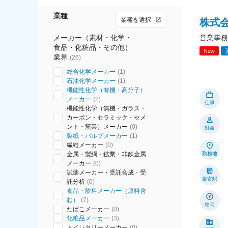
業種
業種を選択
株式
メーカー（素材・化学・
営業事務
食品・化粧品・その他）
New
業界
(
26
)
総合化学メーカー
(
1
)
石油化学メーカー
(
1
)
機能性化学（有機・高分子）
メーカー
(
2
)
仕事
機能性化学（無機・ガラス・
カーボン・セラミック・セメ
ント・窯業）メーカー
(
0
)
対象
製紙・パルプメーカー
(
1
)
繊維メーカー
(
0
)
金属・製綱・鉱業・非鉄金属
勤務地
メーカー
(
0
)
試薬メーカー・受託合成・受
最寄駅
託分析
(
0
)
食品・飲料メーカー（原料含
む）
(
7
)
給与
たばこメーカー
(
0
)
化粧品メーカー
(
3
)
トイレタリーメーカー
(
0
)