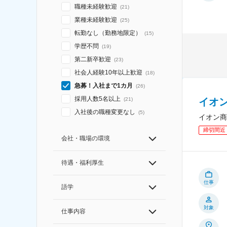
職種未経験歓迎
(
21
)
業種未経験歓迎
(
25
)
転勤なし（勤務地限定）
(
15
)
学歴不問
(
19
)
第二新卒歓迎
(
23
)
社会人経験10年以上歓迎
(
18
)
急募！入社まで1カ月
(
26
)
採用人数5名以上
(
21
)
イオ
入社後の職種変更なし
(
5
)
イオン商
締切間近
会社・職場の環境
待遇・福利厚生
仕事
語学
対象
仕事内容