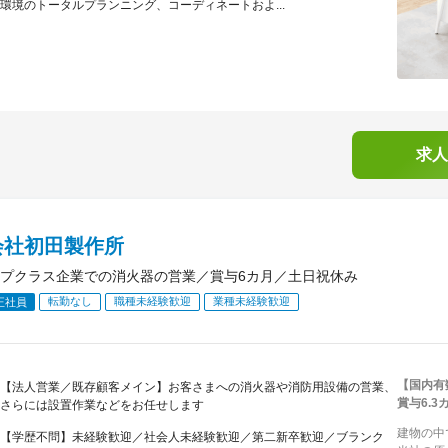
環境のトータルプランニング、コーディネートおよ...
求人
会社初田製作所
プクラス企業での消火器の営業／賞与6カ月／土日祝休み
転勤なし
職種未経験歓迎
業種未経験歓迎
正社員
【国内有
【法人営業／既存顧客メイン】お客さまへの消火器や消防用設備の営業、
賞与6.
さらには設置作業などをお任せします
建物の中
【学歴不問】未経験歓迎／社会人未経験歓迎／第二新卒歓迎／ブランク