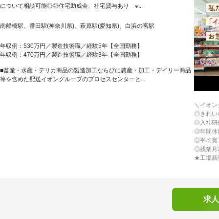
について相談可能◎◎住宅助成金、社宅貸与あり ※...
南船橋駅、番田駅(神奈川県)、萩原駅(愛知県)、白浜の宮駅
年収例：530万円／製造技術職／経験5年【全国勤務】
年収例：470万円／製造技術職／経験3年【全国勤務】
■畜産・水産・デリカ商品の製造加工ならびに農産・加工・デイリー商品
等を含めた配送イオングループのプロセスセンターと...
＼イオン
◎きれい
◎入社研
◎年間休
◎平均賞
◎残業月
★工場新
求人