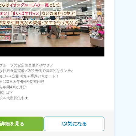
グループの安定性＆働きやすさ／
な社員食堂完備／300円代で健康的なランチ♪
修1年＋定期研修＋手厚いサポート！
日123日＆年4回の長期休暇
与年間4.8カ月分
20h以下
設＆大型募集中★
詳細を見る
気になる