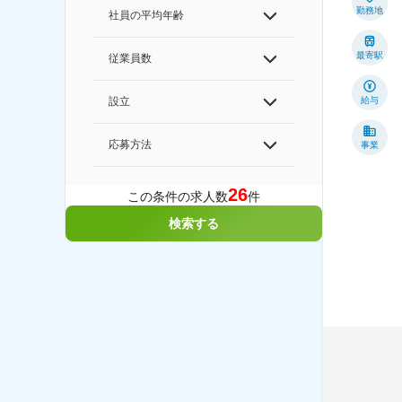
勤務地
社員の平均年齢
最寄駅
従業員数
給与
設立
応募方法
事業
26
この条件の求人数
件
検索する