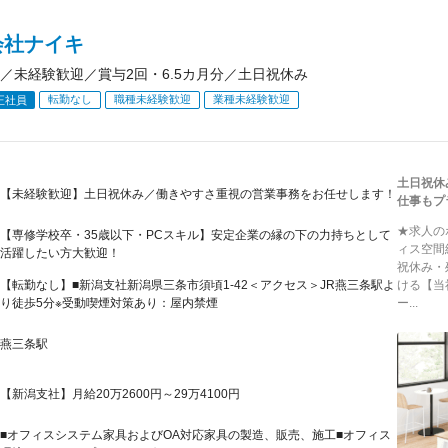
会社ナイキ
／未経験歓迎／賞与2回・6.5カ月分／土日祝休み
転勤なし
職種未経験歓迎
業種未経験歓迎
正社員
土日祝休
【未経験歓迎】土日祝休み／働きやすさ重視の営業事務をお任せします！
仕事もプ
★求人の
【専修学校卒・35歳以下・PCスキル】安定企業の縁の下の力持ちとして
ィス空間
活躍したい方大歓迎！
祝休み・
【転勤なし】■新潟支社新潟県三条市須頃1-42＜アクセス＞JR燕三条駅よ
ける【当
り徒歩5分※受動喫煙対策あり：屋内禁煙
ー...
燕三条駅
【新潟支社】月給20万2600円～29万4100円
■オフィスシステム家具およびOA対応家具の製造、販売、施工■オフィス