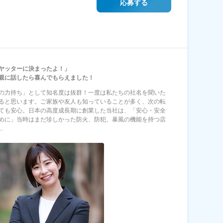
応募する
ヤッターに決まったよ！」
親に話したら喜んでもらえました！
の力持ち」として知名度は抜群！一度は私たちの社名を聞いた
ると思います。ご家族や友人も知っていることが多く、次の転
ても安心。日本の高度成長期に創業した当社は、「安心・安全
めに」当時はまだ珍しかった防火、防犯、暴風の機能を持つ店
.