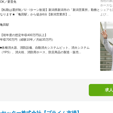
当社の原
OK／要普免
ホースな
【転勤は選択制／U・Iターン歓迎】新潟県新潟市の「新潟営業所」勤務と
シェアを
なります★「亀田駅」から徒歩6分【新潟営業所】...
よび...
亀田駅
【初年度の想定年収400万円以上】
年収700万円（経験10年／月給35万円）
■各種消火器、消防設備、自動消火システムピット、消火システム
（YPS）、消火栓、消防用ホース、防災商品の製造・販売...
求人
シヤッター株式会社【プライム市場】