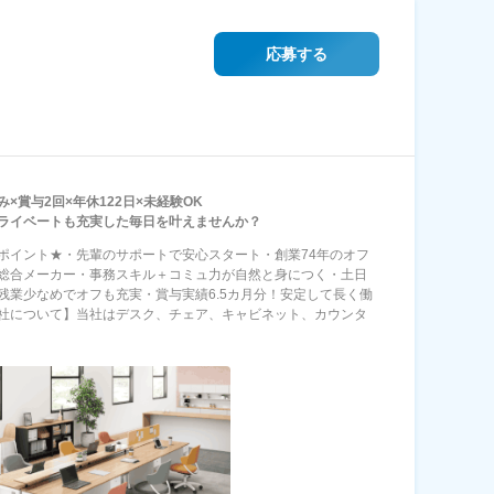
応募する
み×賞与2回×年休122日×未経験OK
ライベートも充実した毎日を叶えませんか？
ポイント★・先輩のサポートで安心スタート・創業74年のオフ
総合メーカー・事務スキル＋コミュ力が自然と身につく・土日
残業少なめでオフも充実・賞与実績6.5カ月分！安定して長く働
社について】当社はデスク、チェア、キャビネット、カウンタ