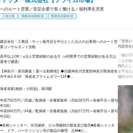
へのルート営業／安定企業で長く働ける／福利厚生充実
上場企業
職種未経験歓迎
業種未経験歓迎
「文化シ
建設会社・工務店・サッシ販売店を中心とした法人のお客様へのルート営
内定先を
業コンサルタント活動
「縁の下
高卒以上OK！※法人営業経験のある方（※同業界での営業経験がある方は
ことがあ
選考で優遇）
職先とし
【神奈川・新潟募集！選べる勤務地】◆住建神奈川営業部神奈川県海老名
を守るた
市中央2-9-50 海老名プライムタワー11F◆...
舗向けの..
海老名駅(相鉄・小田急)、新潟駅
年収750万円／35歳／配偶者・扶養家族有（月給28万円＋各種手当＋賞与
年2回）
年収660万円／34歳／配偶者・扶養家族無（月給27万円＋各種手当＋賞与
年2回）
■各種シャッター、住宅建材、ビル用建材の製造及び販売■各種シャッタ
ー、ドア、パーティション等の製品の修理、点検■ビ...