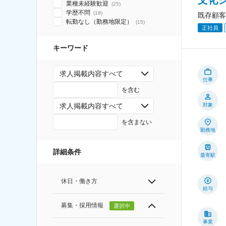
業種未経験歓迎
(
25
)
学歴不問
(
19
)
既存顧客
転勤なし（勤務地限定）
(
15
)
正社員
キーワード
求人掲載内容すべて
仕事
を含む
対象
求人掲載内容すべて
を含まない
勤務地
詳細条件
最寄駅
休日・働き方
給与
募集・採用情報
選択中
事業