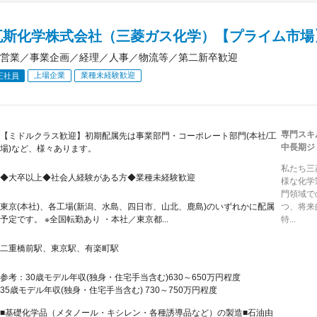
瓦斯化学株式会社（三菱ガス化学）【プライム市場】
営業／事業企画／経理／人事／物流等／第二新卒歓迎
上場企業
業種未経験歓迎
正社員
専門スキ
【ミドルクラス歓迎】初期配属先は事業部門・コーポレート部門(本社/工
中長期ジ
場)など、様々あります。
私たち三
◆大卒以上◆社会人経験がある方◆業種未経験歓迎
様な化学
門領域で
東京(本社)、各工場(新潟、水島、四日市、山北、鹿島)のいずれかに配属
つ、将来
予定です。 ※全国転勤あり ・本社／東京都...
特...
二重橋前駅、東京駅、有楽町駅
参考：30歳モデル年収(独身・住宅手当含む)630～650万円程度
35歳モデル年収(独身・住宅手当含む) 730～750万円程度
■基礎化学品（メタノール・キシレン・各種誘導品など）の製造■石油由