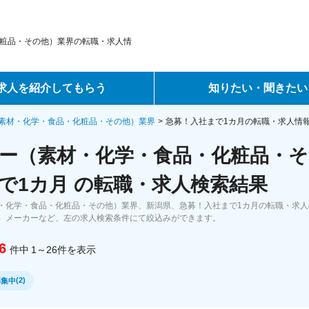
粧品・その他）業界の転職・求人情
求人を紹介してもらう
知りたい・聞きたい
ントサービス
転職ノウハウ
素材・化学・食品・化粧品・その他）業界
急募！入社まで1カ月の転職・求人情
ー（素材・化学・食品・化粧品・そ
サービス
データで見る転職
で1カ月 の転職・求人検索結果
ーエージェントサービス
コラム・インタビュー
・化学・食品・化粧品・その他）業界、新潟県、急募！入社まで1カ月の転職・求
）メーカーなど、左の求人検索条件にて絞込みができます。
転職Q&A
6
件中
1～26
件
を表示
(
2
)
募集中