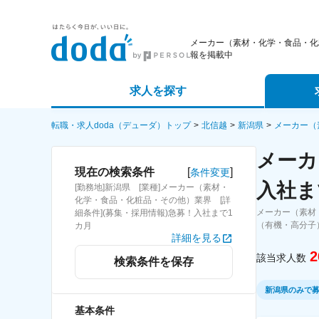
メーカー（素材・化学・食品・化
報を掲載中
求人を探す
詳細条件から探す
エージェ
転職・求人doda（デューダ）トップ
北信越
新潟県
メーカー（
メーカ
新着求人から探す
スカウト
[
]
現在の検索条件
条件変更
入社ま
[勤務地]新潟県 [業種]メーカー（素材・
求人特集から探す
パートナ
化学・食品・化粧品・その他）業界 [詳
メーカー（素材
細条件](募集・採用情報)急募！入社まで1
（有機・高分子
カ月
詳細を見る
2
該当求人数
検索条件を保存
新潟県のみで
基本条件