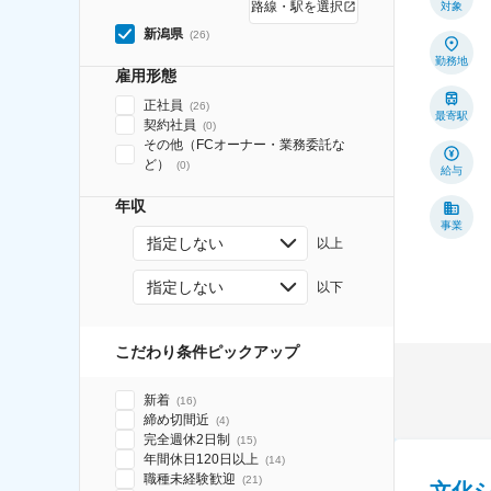
路線・駅を選択
対象
新潟県
(
26
)
勤務地
雇用形態
正社員
(
26
)
最寄駅
契約社員
(
0
)
その他（FCオーナー・業務委託な
ど）
(
0
)
給与
年収
事業
指定しない
以上
指定しない
以下
こだわり条件ピックアップ
新着
(
16
)
締め切間近
(
4
)
完全週休2日制
(
15
)
年間休日120日以上
(
14
)
職種未経験歓迎
(
21
)
文化