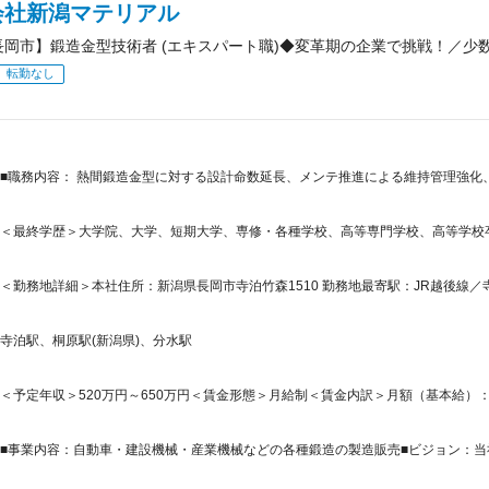
会社新潟マテリアル
長岡市】鍛造金型技術者 (エキスパート職)◆変革期の企業で挑戦！／少
転勤なし
■職務内容： 熱間鍛造金型に対する設計命数延長、メンテ推進による維持管理強化
＜最終学歴＞大学院、大学、短期大学、専修・各種学校、高等専門学校、高等学校
＜勤務地詳細＞本社住所：新潟県長岡市寺泊竹森1510 勤務地最寄駅：JR越後線／寺
寺泊駅、桐原駅(新潟県)、分水駅
＜予定年収＞520万円～650万円＜賃金形態＞月給制＜賃金内訳＞月額（基本給）：400,0
■事業内容：自動車・建設機械・産業機械などの各種鍛造の製造販売■ビジョン：当社は