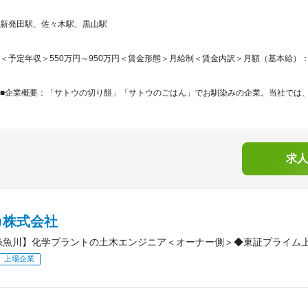
新発田駅、佐々木駅、黒山駅
＜予定年収＞550万円～950万円＜賃金形態＞月給制＜賃金内訳＞月額（基本給）：350,0
■企業概要：「サトウの切り餅」「サトウのごはん」でお馴染みの企業。当社では、餅
求人
カ株式会社
糸魚川】化学プラントの土木エンジニア＜オーナー側＞◆東証プライム
上場企業