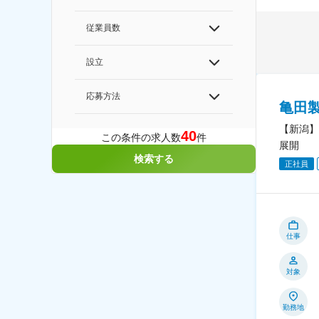
従業員数
設立
応募方法
亀田
【新潟】
40
この条件の求人数
件
展開
検索する
正社員
仕事
対象
勤務地