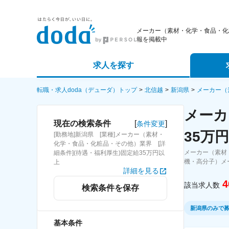
メーカー（素材・化学・食品・化
報を掲載中
求人を探す
詳細条件から探す
エージェ
転職・求人doda（デューダ）トップ
北信越
新潟県
メーカー（
メーカ
新着求人から探す
スカウト
[
]
現在の検索条件
条件変更
35万
[勤務地]新潟県 [業種]メーカー（素材・
求人特集から探す
パートナ
化学・食品・化粧品・その他）業界 [詳
メーカー（素材
細条件](待遇・福利厚生)固定給35万円以
機・高分子）メ
上
詳細を見る
4
該当求人数
検索条件を保存
新潟県のみで
基本条件