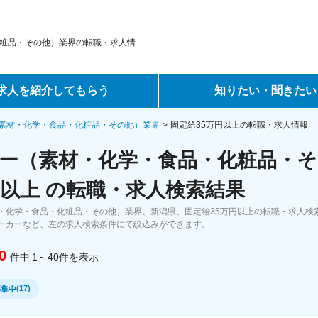
粧品・その他）業界の転職・求人情
求人を紹介してもらう
知りたい・聞きたい
ントサービス
転職ノウハウ
素材・化学・食品・化粧品・その他）業界
固定給35万円以上の転職・求人情報
ー（素材・化学・食品・化粧品・そ
サービス
データで見る転職
円以上 の転職・求人検索結果
ーエージェントサービス
コラム・インタビュー
・化学・食品・化粧品・その他）業界、新潟県、固定給35万円以上の転職・求人検
ーカーなど、左の求人検索条件にて絞込みができます。
転職Q&A
0
件中
1～40
件
を表示
(
17
)
募集中