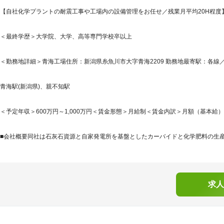
【自社化学プラントの耐震工事や工場内の設備管理をお任せ／残業月平均20H程度】
＜最終学歴＞大学院、大学、高等専門学校卒以上
＜勤務地詳細＞青海工場住所：新潟県糸魚川市大字青海2209 勤務地最寄駅：各線／
青海駅(新潟県)、親不知駅
＜予定年収＞600万円～1,000万円＜賃金形態＞月給制＜賃金内訳＞月額（基本給）：350,
■会社概要同社は石灰石資源と自家発電所を基盤としたカーバイドと化学肥料の生産を出
求人