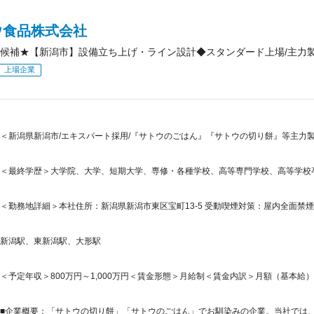
ウ食品株式会社
候補★【新潟市】設備立ち上げ・ライン設計◆スタンダード上場/主力製
上場企業
＜新潟県新潟市/エキスパート採用/『サトウのごはん』『サトウの切り餅』等主力
＜最終学歴＞大学院、大学、短期大学、専修・各種学校、高等専門学校、高等学校
＜勤務地詳細＞本社住所：新潟県新潟市東区宝町13-5 受動喫煙対策：屋内全面禁煙
新潟駅、東新潟駅、大形駅
＜予定年収＞800万円～1,000万円＜賃金形態＞月給制＜賃金内訳＞月額（基本給）：520,
■企業概要：「サトウの切り餅」「サトウのごはん」でお馴染みの企業。当社では、餅