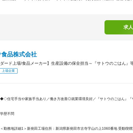
求人
ウ食品株式会社
ダード上場/食品メーカー】生産設備の保全担当～『サトウのごはん』
上場企業
◆◇住宅手当や家族手当あり／働き方改善◎就業環境良好／『サトウのごはん』『
学歴不問
＜勤務地詳細1＞新発田工場住所：新潟県新発田市古寺字山の上1060番地 受動喫煙対