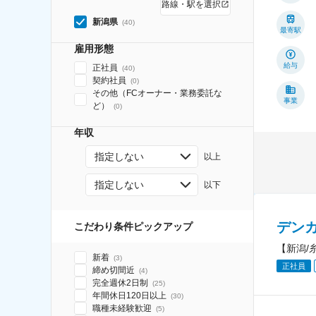
路線・駅を選択
新潟県
(
40
)
最寄駅
雇用形態
給与
正社員
(
40
)
契約社員
(
0
)
その他（FCオーナー・業務委託な
事業
ど）
(
0
)
年収
指定しない
以上
指定しない
以下
デン
こだわり条件ピックアップ
【新潟/
新着
(
3
)
正社員
締め切間近
(
4
)
完全週休2日制
(
25
)
年間休日120日以上
(
30
)
職種未経験歓迎
(
5
)