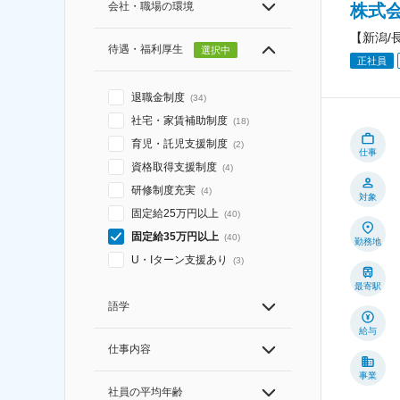
会社・職場の環境
株式
【新潟/
待遇・福利厚生
選択中
正社員
退職金制度
(
34
)
社宅・家賃補助制度
(
18
)
育児・託児支援制度
(
2
)
仕事
資格取得支援制度
(
4
)
研修制度充実
(
4
)
対象
固定給25万円以上
(
40
)
固定給35万円以上
(
40
)
勤務地
U・Iターン支援あり
(
3
)
最寄駅
語学
給与
仕事内容
事業
社員の平均年齢