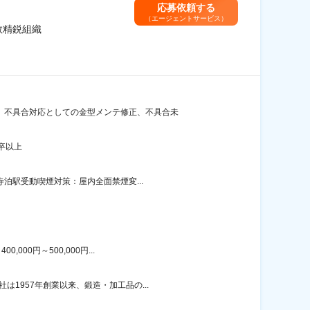
応募依頼する
（エージェントサービス）
数精鋭組織
、不具合対応としての金型メンテ修正、不具合未
卒以上
泊駅受動喫煙対策：屋内全面禁煙変...
00円～500,000円...
1957年創業以来、鍛造・加工品の...