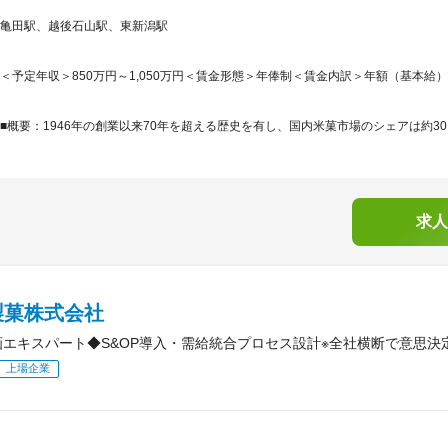
亀田駅、越後石山駅、東新潟駅
＜予定年収＞850万円～1,050万円＜賃金形態＞年俸制＜賃金内訳＞年額（基本給）：8,50
■概要：1946年の創業以来70年を超える歴史を有し、国内米菓市場のシェアは約30
求人
製菓株式会社
画エキスパート◆S&OP導入・需給統合プロセス設計※全社横断で意思決
上場企業