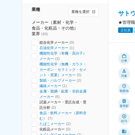
業種
業種を選択
サト
メーカー（素材・化学・
★管理職
食品・化粧品・その他）
正社員
業界
(
40
)
総合化学メーカー
(
0
)
石油化学メーカー
(
1
)
機能性化学（有機・高分子）
メーカー
(
3
)
仕事
機能性化学（無機・ガラス・
カーボン・セラミック・セメ
ント・窯業）メーカー
(
5
)
対象
製紙・パルプメーカー
(
2
)
繊維メーカー
(
1
)
金属・製綱・鉱業・非鉄金属
勤務地
メーカー
(
6
)
試薬メーカー・受託合成・受
最寄駅
託分析
(
0
)
食品・飲料メーカー（原料含
む）
(
7
)
給与
たばこメーカー
(
2
)
化粧品メーカー
(
0
)
トイレタリーメーカー
(
7
)