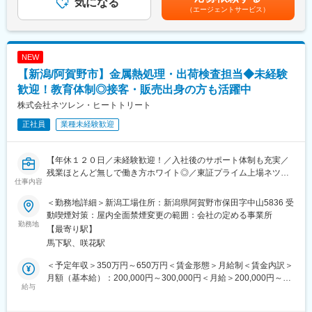
気になる
可能性があります。月給(月額)は固定手当を含めた表記です。
（エージェントサービス）
◇焼成
└フッ素樹脂の焼き付けを行います。水性・溶剤性塗料は焼き付
けの前に乾燥を行います。厚膜加工の場合は、コーティング→乾
燥・焼成を数回繰り返します。
NEW
◇検査
【新潟/阿賀野市】金属熱処理・出荷検査担当◆未経験
└お客様と当社で合意した仕様に基づき、外観の確認と物性機能
の検査を行います。
歓迎！教育体制◎接客・販売出身の方も活躍中
◇梱包
株式会社ネツレン・ヒートトリート
└検品で問題がなければ、梱包し、出荷します。
正社員
業種未経験歓迎
■仕事の面白み：
・日々、大きさや数量、材質、形状の違う基材に対して作業を行
【年休１２０日／未経験歓迎！／入社後のサポート体制も充実／
うため、 単調な仕事はなくスキルの上達を感じながら働くことが
残業ほとんど無しで働き方ホワイト◎／東証プライム上場ネツレ
できる職場です。
仕事内容
ンのグループ企業】
・非常に多種多様な業界、企業から依頼をいただくため飽きるこ
大手機械要素部品メーカーの熱処理加工ラインを独占し、高周波
とがなく他社では経験できないような様々な製品にかかわること
＜勤務地詳細＞新潟工場住所：新潟県阿賀野市保田字中山5836 受
焼入の業界トップメーカーとして、高周波およびー般焼入加工を
ができます。
動喫煙対策：屋内全面禁煙変更の範囲：会社の定める事業所
行う当社において金属熱処理・出荷検査をお任せ致します。
勤務地
【最寄り駅】
■入社後の流れ：
馬下駅、咲花駅
☆ネツレンの熱処理技術について
職務詳細に記載の業務を分解し少しずつお任せしながら習得をし
自動車や建設土木機械、工作機械部品等に幅広く使用されていま
ていただきます。また、新潟近辺で行われる設備保全等に関する
＜予定年収＞350万円～650万円＜賃金形態＞月給制＜賃金内訳＞
す。例えば金属部品だと耐摩耗性、疲労強度および靭性の向上さ
講習や、通信講座などOJT以外での学習機会もございます◎
月額（基本給）：200,000円～300,000円＜月給＞200,000円～
せるといった「付加価値」を生み出しています。
給与
300,000円＜昇給有無＞有＜残業手当＞有＜給与補足＞※ご経験ス
また短時間加熱で生産効率が高く省エネであるため、CO2排出量
■組織構成：
キルによって上記年収は変動します。■賞与：年2回■昇給：あり
が少なく地球環境にもやさしい熱処理技術として注目されていま