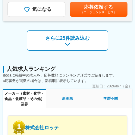
・環境・安全関連法令に基づく各種届出業務 ・行政対応および法
安の金額であり、選考を通じて上下する可能性があります。月給
工場長候補としてご入社後、将来的には工場運営の中心となり、
応募依頼する
改正情報の収集、社内展開
気になる
(月額)は固定手当を含めた表記です。
マネジメント経験や幹部職へのキャリアアップも可能です。
（エージェントサービス）
・大気、水質、騒音、振動、悪臭、土壌汚染、下水道、廃棄物、
工場立地、盛土規制等に関する法令対応および管理業務
■企業の特徴/魅力
・作業環境や設備、作業方法などについて、安全衛生の観点から
地域に根差しつつ、グループ力と確かな技術力で安心・安全な食
の点検や改善提案
品を安定供給。働きやすく成長できる職場です。
・高圧ガス設備に関する法令対応、届出業務、安全管理および緊
さらに25件読み込む
急時対応体制の整備
変更の範囲：会社の定める業務
・高周波利用設備に関する行政対応および管理業務
・安全衛生委員会の運営補助（会議参加、資料作成、改善施策の
推進等）
・工場全体の環境保全および安全文化醸成に向けた各種施策の推
進
人気求人ランキング
dodaに掲載中の求人を、応募数順にランキング形式でご紹介します。
▼メイン業務
※応募数が同数の場合は、新着順に表示しています。
将来的には環境・安全衛生・保安業務全般を担っていただくこと
更新日：
2026/8/7（金）
を期待していますが、特に環境・安全衛生・保安に関する管理業
メーカー（素材・化学・
務、環境関連法令対応、労働安全衛生活動の推進、高圧ガスに関
新潟県
学歴不問
食品・化粧品・その他）
する管理業務が中心となります。高周波利用設備に関する業務は
業界
比較的少なく、安全衛生委員会についてはオブザーバーとして参
加しながら徐々に慣れていただく予定です。
■入社後の流れ
株式会社ロッテ
まず工場内の生産活動や各部門との関わりを理解いただくため、
産業廃棄物の処理業務を中心に担当いただく予定です。