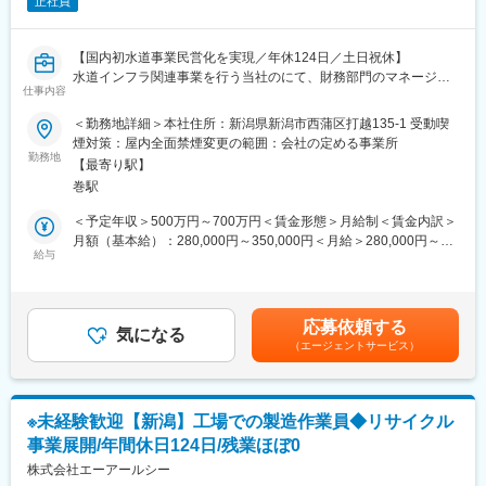
正社員
■ミッション
部署全体の効率性UPと、新規の取引を獲得していくための設備設
計です。
【国内初水道事業民営化を実現／年休124日／土日祝休】
水道インフラ関連事業を行う当社のにて、財務部門のマネージャ
■資格取得について
仕事内容
ー候補を募集いたします。
作業に関わる資格が必要な場合は、費用は会社全額負担で取得し
＜勤務地詳細＞本社住所：新潟県新潟市西蒲区打越135-1 受動喫
て頂きます。
■業務内容：
煙対策：屋内全面禁煙変更の範囲：会社の定める事業所
（1）財務報告書の分析と経営陣への報告・助言
勤務地
■出来上がる製品
【最寄り駅】
（2）予算の策定と予算達成に向けた計画の立案
制御箱と呼ばれる建物に使われる電気設備などを囲う箱や、筐体
巻駅
（3）会計監査や税務調査の対応
関連全般、変圧器（エアクリーナー）等です。
（4）資金管理
＜予定年収＞500万円～700万円＜賃金形態＞月給制＜賃金内訳＞
■同社について・採用背景
（5）業務プロセスの改善
月額（基本給）：280,000円～350,000円＜月給＞280,000円～
戦後まもなくから創業しており、長い歴史がございます。
（6）経理部門の業務の進捗管理
給与
350,000円＜昇給有無＞有＜残業手当＞有＜給与補足＞※経験・年
無借金経営で実直に収益・事業の拡大を進めております。今後よ
（7）経理スタッフやチームの指導・教育、人材育成等のマネジメ
齢を考慮の上、当社規定により優遇します。■賞与：年2回（7
り多くのお客様のニーズにこたえていくために、社内の体制強化
ント
月・12月）※過去実績…3.2ヶ月分賃金はあくまでも目安の金額で
を進めていく考えであり、そのための増員募集となります。
あり、選考を通じて上下する可能性があります。月給(月額)は固定
応募依頼する
■働き方：
気になる
手当を含めた表記です。
（エージェントサービス）
・平均勤続年数12年、平均残業14.3h
変更の範囲：会社の定める業務
・年間休日123日(土日祝)、平均有給取得日数10日/年（長期休暇
取得可）
・制度としても、育児休暇の取得推進や入社直後に有給休暇付与
※未経験歓迎【新潟】工場での製造作業員◆リサイクル
などに力を入れており、当社は、生活と仕事を両立できる環境づ
事業展開/年間休日124日/残業ほぼ0
くりに注力しています。
株式会社エーアールシー