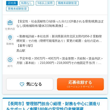
■組織構成：
正社員
転勤なし
5名以上採用
職種未経験歓迎
財務部門は、財務部・経理部での体制で業務を行っております。
業種未経験歓迎
■企業魅力：
【国内初水道事業民営化に成功】
【安定性・社会貢献性◎/頑張った分だけ評価される環境/残業ほぼ
水道事業民営化に取り組み、2009年に新潟県で全国初となる民営
なし/資格補助有/週休2日制/転勤無】
水道事業を実現しました。以来10年以上新潟東港地域の水道を支
仕事内容
えております。
■業務内容：
【仮設レンタル配管事業】
＜勤務地詳細＞本社住所：新潟県新潟市北区太郎代856-2 受動喫
当社において、工場での製造作業を中心にお任せします。家庭な
使い捨てが主流だった仮設配管のレンタル事業を先駆けて展開。
煙対策：その他（喫煙可能場所あり）変更の範囲：会社の定める
どから集められたプラスチック製容器包装（ペットボトルを除く
勤務地
特許取得製品を始め、多種多様なラインナップを取り揃えてお
事業所
【最寄り駅】
資源ゴミ）をプラスチック製品の原料にリサイクルする工場での
り、対応できる案件が広い点が強みです。全国7か所にレンタル工
黒山駅
作業です。
場を構えており、短納期で納品できる点も評価いただき、リピー
＜具体的には＞
ト率は80％を超えております。
＜予定年収＞350万円～400万円＜賃金形態＞月給制＜賃金内訳＞
・破袋・選別機など各種設備の操作、ライン管理
月額（基本給）：210,000円～218,000円その他固定手当/月：
・製造ラインの数値管理、異常時の簡単な点検・対応
給与
■当社の特徴：
14,000円＜月給＞224,000円～232,000円＜昇給有無＞有＜残業手
・フォークリフトを用いた原料・製品の運搬（資格は入社後に会
昭和44年創業以来、一貫して水道関連事業を業として、上水道施
当＞有＜給与補足＞■その他固定手当：交替手当／月額14,000円■
社負担で取得可）
設の建設、水管橋等の金属製品の製造、水道本管仮設資材のレン
固定残業手当なし■残業手当：有■賞与あり（年2回、前年度実
・必要に応じた手選別作業、その他付随業務
タル、災害等の緊急時に活躍する仮設資材の備蓄・提供並びに環
績：年3ヶ月分）■昇給あり（年1回、前年度実績：1月当たり
応募依頼する
※すべて屋内作業で、業務上マイカー以外の車両運転はありませ
気になる
境水質分析などで日本全国へ事業を展開しています。地域未来牽
4,000円）■年収は経験やスキル等を考慮して決定いたします。賃
（エージェントサービス）
ん。
引企業にも認定されております。
金はあくまでも目安の金額であり、選考を通じて上下する可能性
があります。月給(月額)は固定手当を含めた表記です。
■職場環境：
変更の範囲：会社の定める業務
工場は24時間稼働しており、3交代制で作業を行っています。1週
【長岡市】管理部門担当◇経理・財務を中心に酒造り
間毎の勤務交代となっており、プライベートの予定も立てやすい
をサポート／創業180年の安定性◎老舗酒蔵
職場です。