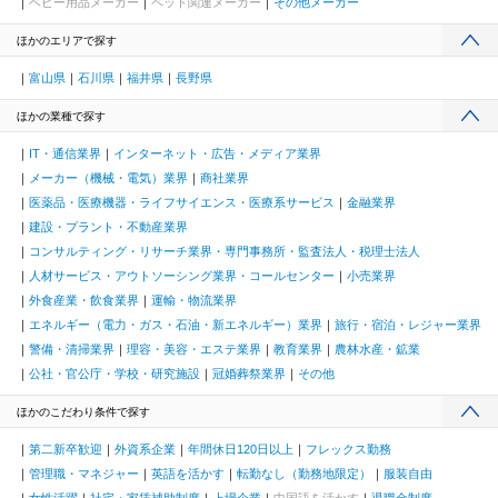
ベビー用品メーカー
ペット関連メーカー
その他メーカー
ほかのエリアで探す
富山県
石川県
福井県
長野県
ほかの業種で探す
IT・通信業界
インターネット・広告・メディア業界
メーカー（機械・電気）業界
商社業界
医薬品・医療機器・ライフサイエンス・医療系サービス
金融業界
建設・プラント・不動産業界
コンサルティング・リサーチ業界・専門事務所・監査法人・税理士法人
人材サービス・アウトソーシング業界・コールセンター
小売業界
外食産業・飲食業界
運輸・物流業界
エネルギー（電力・ガス・石油・新エネルギー）業界
旅行・宿泊・レジャー業界
警備・清掃業界
理容・美容・エステ業界
教育業界
農林水産・鉱業
公社・官公庁・学校・研究施設
冠婚葬祭業界
その他
ほかのこだわり条件で探す
第二新卒歓迎
外資系企業
年間休日120日以上
フレックス勤務
管理職・マネジャー
英語を活かす
転勤なし（勤務地限定）
服装自由
女性活躍
社宅・家賃補助制度
上場企業
中国語を活かす
退職金制度