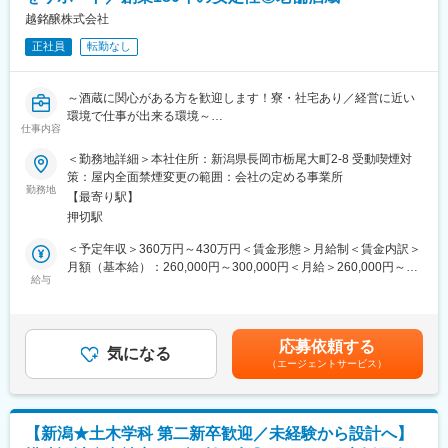
入社後は仕事の工程を一つずつ習得していただき、徐々にできる
越銘醸株式会社
実務を増やしていっていただきます。先輩社員が優しく丁寧に指
正社員
転勤なし
導をいたしますのでご安心ください。
※ご家庭の事情などで夜間勤務が難しい場合などはご相談くださ
い。
～酒蔵に関心がある方を歓迎します！寮・社宅あり／経営に近い
環境で仕事が出来る環境～
■組織構成：
仕事内容
従業員35名のうち、工場部門が中心。20代前半～70代まで幅広い
■業務内容
＜勤務地詳細＞本社住所：新潟県長岡市栃尾大町2-8 受動喫煙対
年代が在籍しており、ほぼ全員が中途入社です。各ラインにはシ
酒蔵の管理部門にて、財務・経理・総務などバックオフィス業務
策：屋内全面禁煙変更の範囲：会社の定める事業所
フトリーダーがおり、業務指示やフォローを担当。困ったことは
全般をご担当いただきます。
勤務地
すぐ相談できる、和気あいあいとした雰囲気で、「みんなの和を
【最寄り駅】
将来的には管理部門を統括し、社長の右腕として経営を支えるポ
乱さない」ことを大切にしています。女性スタッフも活躍中で
押切駅
ジションでの活躍を期待しています。
す。
入社後は約1年程度の引き継ぎ期間を想定しており、まずは現場で
＜予定年収＞360万円～430万円＜賃金形態＞月給制＜賃金内訳＞
20代：3名
実務を経験しながら、酒蔵の事業や組織について理解を深めてい
月額（基本給）：260,000円～300,000円＜月給＞260,000円～
30代：6名
ただきます。
給与
300,000円＜昇給有無＞有＜残業手当＞有＜給与補足＞・賞与実
40代：10名
績年2回賃金はあくまでも目安の金額であり、選考を通じて上下す
50代：7名
【職務内容】
る可能性があります。月給(月額)は固定手当を含めた表記です。
60代：1名
■管理部門業務
応募依頼する
・経理業務（仕訳、月次・年次決算対応）
気になる
■当社について：
（エージェントサービス）
・資金管理、財務管理
当社は1997年にリサイクル事業をはじめて以来、20年以上、地球
・税理士など外部専門家との連携
規模で生じているプラスチックのゴミ問題を解決し続けていま
・総務業務（勤怠管理、社内手続きなど）
す。一般的にはあまり知られていませんが、地球を守る上で欠か
・労務関連業務
せない仕事です。
【新潟★土木学科 第二新卒歓迎／未経験から設計へ】