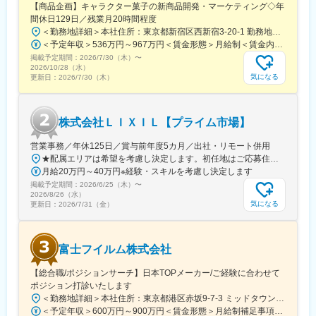
【商品企画】キャラクター菓子の新商品開発・マーケティング◇年
その後、環境・安全に関する各種管理業務や資格取得などを通じ
間休日129日／残業月20時間程度
て知識・経験を深めていただき、段階的に担当領域を広げていた
＜勤務地詳細＞本社住所：東京都新宿区西新宿3-20-1 勤務地最寄駅：京王新線／初台駅受動喫煙対策：敷地内全面禁煙変更の範囲：会社の定める事業所（リモートワーク含む）
だきます。
＜予定年収＞536万円～967万円＜賃金形態＞月給制＜賃金内訳＞月額（基本給）：290,000円～540,000円＜月給＞290,000円～540,000円＜昇給有無＞有＜残業手当＞有＜給与補足＞【賞与】年2回（7月･12月）、年平均：5.9ヶ月（2026年）※初回賞与は入社時期により一定額支給賃金はあくまでも目安の金額であり、選考を通じて上下する可能性があります。月給(月額)は固定手当を含めた表記です。
掲載予定期間：
■配属先情報： マネージャー1名、メンバー1名
2026/7/30（木）
〜
2026/10/28（水）
気になる
更新日：
2026/7/30（木）
■当社について：
日揮グループの一翼を担う日揮触媒化成は、独自の超微粒子調製
技術を核に、触媒、環境・新エネルギーおよびファイン分野で事
株式会社ＬＩＸＩＬ【プライム市場】
業展開する無機機能材料メーカーです。
世界トップレベルの研究開発力を有し、「4つのナノ基盤技術」を
営業事務／年休125日／賞与前年度5カ月／出社・リモート併用
活用してナノレベルで粒子径や構造を自在に制御できる高度な技
★配属エリアは希望を考慮し決定します。初任地はご応募住所での配属となります。入社後、転勤が伴う異動に関しては、必ず勤務地のご希望も確認した上で決定します。【配属オフィス一覧】■東京都品川区西品川1丁目1-1 大崎ガーデンタワー■愛知県名古屋市中村区名駅南4丁目11-40■京都府京都市伏見区竹田田中宮町103 ■大阪府大阪市中央区本町2丁目6-8 センバ・セントラルビル9F■大阪府箕面市萱野4丁目5-45■広島県広島市安佐南区西原6丁目11-8■福岡県福岡市博多区半道橋2-15-10 SOLAビル★出社とリモートワークを併用しながらの勤務となります。 業務に慣れるまでは、原則出社となります。 慣れてきたら少しずつリモートの日を増やし、最終的には週1～3日ほどの出社となる予定です（目安：～入社6カ月）。※受動喫煙対策：あり
術力を保有しています。
月給20万円～40万円※経験・スキルを考慮し決定します
掲載予定期間：
変更の範囲：会社の定める業務
2026/6/25（木）
〜
2026/8/26（水）
気になる
更新日：
2026/7/31（金）
富士フイルム株式会社
【総合職/ポジションサーチ】日本TOPメーカー/ご経験に合わせて
ポジション打診いたします
＜勤務地詳細＞本社住所：東京都港区赤坂9-7-3 ミッドタウン・ウェスト勤務地最寄駅：東京メトロ日比谷線／都営大江戸線／六本木駅受動喫煙対策：敷地内全面禁煙変更の範囲：会社の定める事業所（リモートワーク含む）
＜予定年収＞600万円～900万円＜賃金形態＞月給制補足事項なし＜賃金内訳＞月額（基本給）：300,000円～500,000円＜月給＞300,000円～500,000円＜昇給有無＞有＜残業手当＞有賃金はあくまでも目安の金額であり、選考を通じて上下する可能性があります。月給(月額)は固定手当を含めた表記です。