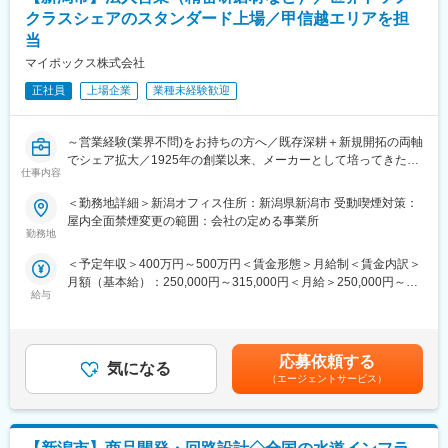
プ。
新潟県長岡市栃尾地区に蔵を構える、1845年創業の酒蔵。
クラスシェアのスタンダード上場／甲信越エリアを担
その中で中核企業である同社は、街づくりと災害復旧、そして社
豪雪地帯として知られる栃尾の自然環境と雪解け水を活かした酒
当
会インフラを【鉄鋼・橋梁 の技術】で支えています。
造りを行い、現在は年間約600石の日本酒を生産。
日本初の重仮設資材リース会社として創業し、業界5大大手の１
マイポックス株式会社
主力ブランド「山城屋」は、東京をはじめとする都市部の寿司店
社、資材保有量は業界トップ、2011年からの売上高は100億増の
や高級和食店を中心に採用されており、板前同士の横のつながり
正社員
上場企業
業種未経験歓迎
成長企業です。
を通じて販路拡大。現在は東京・大阪・広島・仙台などの都市圏
へ展開し、海外市場への輸出も進んでいる。
◇具体的なヒロセの実績事例：
～営業経験(業界不問)をお持ちの方へ／既存深耕＋新規開拓の両軸
スーパーゼネコンや官公庁の依頼の社会的貢献度の高いプロジェ
＜商品ブランド＞
でシェア拡大／1925年の創業以来、メーカーとして培ってきた当
クトのほか、
仕事内容
・食中酒コンセプトの「山城屋」
社のコア技術である「塗る・切る・磨く」と共に発展してきた企
東日本大震災の災害復旧では、長年のノウハウや製品のスピー
・中越地震からの復興をきっかけに誕生した県内限定ブランド
業～
ド・強度などから津波により崩壊した30の橋のうち、29橋を当社
＜勤務地詳細＞新潟オフィス住所：新潟県新潟市 受動喫煙対策：
「壱醸」
の仮設橋梁で対応しています。
屋内全面禁煙変更の範囲：会社の定める事業所
・伝統銘柄「越の鶴」
■業務内容
勤務地
3つを軸に展開しており、酒蔵の歴史や地域とのつながりを象徴す
新潟拠点をベースに、甲信越エリアの顧客に対する営業活動を担
◇福利厚生充実
るブランドとして育っている。
＜予定年収＞400万円～500万円＜賃金形態＞月給制＜賃金内訳＞
当いただきます。既存顧客との関係構築・深耕に加え、新規顧客
詳細規定はありますが、住宅手当 自己負担額1万円／月といった
月額（基本給）：250,000円～315,000円＜月給＞250,000円～
の開拓にも取り組み、エリア全体のビジネス拡大を推進していた
寮・社宅制度、出張手当や資格取得奨励制度などあり。
給与
変更の範囲：会社の定める業務
315,000円＜昇給有無＞有＜残業手当＞有＜給与補足＞経験・能
だくポジションです。
力により決定■賞与：年2回（計4ヶ月分想定）賃金はあくまでも
・既存顧客への提案営業・フォロー
※市場環境
目安の金額であり、選考を通じて上下する可能性があります。月
・新規顧客の開拓および販路拡大
業界全体で市場のニーズが高まっています。近年、地震、台風、
給(月額)は固定手当を含めた表記です。
・自社製品を軸としたソリューション提案
応募依頼する
大雨による自然災害が増加しており、政府主導での自然災害への
気になる
・顧客課題のヒアリングおよび最適な製品・サービスの提案
（エージェントサービス）
防災・減災対策の動きなどでニーズが拡大しています。
・アップセル・クロスセルの企画・実行
※既存：新規＝８：２
変更の範囲：会社の定める業務
※新規営業についても、完全な飛び込み営業ではなく、既存顧客と
関係性のある企業やニーズが顕在化している企業への提案が中心