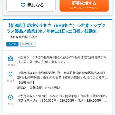
・イオングループのプロセスセンターとして、生鮮・加工食品の
応募依頼する
・品質管理、衛生管理、食品安全マネジメントの実施と改善活動
気になる
開発・製造・加工・流通等全ての工程を担う「食品メーカー」で
（エージェントサービス）
・最新設備を活用した製造効率・生産性向上の推進
す。
・原材料発注・在庫管理、コスト管理
・畜肉・水産・農産などの生鮮商品や総菜商品を中心とした食品
・トラブル発生時の迅速な対応、現場の安全確保
の製造加工事業を全国にて展開しています。
・経営層や他部門との連携による工場運営の最適化
・食品メーカーとしての商品の製造の機能だけでなく、トップバ
【新潟市】環境安全担当（EHS担当）◇世界トップク
リュ商品をはじめとする多種多様な商品を全国のイオングループ
ラス製品／残業10h／年休121日※土日祝／転勤無
■扱うサービス
店舗へ毎日供給しています。
食肉加工品の開発・製造・販売、やわらか畜肉食品（高齢者向
日揮触媒化成株式会社
け）、業務用・簡便調理食品、惣菜・加熱食品などを製造してい
変更の範囲：会社の定める業務
正社員
転勤なし
ます。
■組織構成
～国内シェア1位の触媒を開発／全社平均有給休暇取得日数約16
作業スタッフや品質管理担当などと連携し、チームワークを重視
日／国内外で高い評価を得る技術力～
した職場環境です。
仕事内容
■業務内容：
＜勤務地詳細＞新潟事業所住所：新潟県新潟市秋葉区滝谷本町1-
■業務の魅力
工場の環境・安全衛生・防災管理を担い、法令遵守の推進や職場
26 受動喫煙対策：敷地内全面禁煙変更の範囲：会社の定める事業
最新設備が整い、空調完備18～20℃の快適・清潔な環境で勤務可
環境の改善を通じて、安全で持続可能な工場運営を支えるポジシ
勤務地
所
能。衛生管理も徹底されており、従業員が働きやすい環境が整っ
【最寄り駅】
ョンです。
ています。
新津駅、東新津駅、さつき野駅
行政対応から現場改善、安全教育まで幅広い業務に携わり、従業
員が安心して働ける環境づくりを推進していただきます。
＜予定年収＞568万円～927万円＜賃金形態＞月給制＜賃金内訳＞
■就業環境
月額（基本給）：320,000円～520,000円＜月給＞320,000円～
土日休み、残業は月平均20時間程度。社員旅行やBBQなど福利厚
■具体的には：
給与
520,000円＜昇給有無＞有＜残業手当＞有＜給与補足＞賞与：年2
生も充実しています。
・工場における環境・安全衛生・保安（防火・防災）活動の企
回昇給：年1回モデル年収：40歳 736万円（残業月10h、配偶
画・推進
者、子一人）45歳 927万円（管理職等級）賃金はあくまでも目
■想定されるキャリアパス