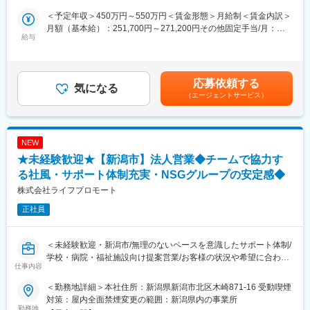
は温和な人が多く、公平であることを好む組織風土です。グルー
新規の購買ルートの開拓や、拡大、在庫管理などがメインの業務
＜予定年収＞450万円～550万円＜賃金形態＞月給制＜賃金内訳＞
プ内では属人化防止のため、それぞれの業務で主副担当者を設定
となります。
月額（基本給）：251,700円～271,200円その他固定手当/月：
して業務を行っており、定期的に主副担当者も変更することで、
給与
80,000円＜月給＞331,700円～351,200円＜昇給有無＞有＜残業手
マルチ業務が行えるような施策も行っております。
■職場環境：
当＞有＜給与補足＞■昇給：有(3,000円～9,000円／月 ※前年度実
・配属部署には係長1名、2名の社員、4名のパート社員がおりま
績)■賞与：年2回賃金はあくまでも目安の金額であり、選考を通じ
変更の範囲：会社の定める業務
す。
て上下する可能性があります。月給(月額)は固定手当を含めた表記
応募依頼する
日常的な業務については現在の社員で対応ができておりますの
気になる
です。
（エージェントサービス）
で、新しく市場の開拓などをお任せしたいと思います。
・当社は総勢400名以上の従業員が一丸となって、新潟県・首都
圏の食を支えています。若手～中高年、男女ともに活躍している
職場です。
NEW
・夜勤も無く、有給も取得しやすい環境です。
★未経験歓迎★【新潟市】法人営業◆チームで協力す
■当社について：
る社風・サポート体制充実・NSGグループの安定感◆
昭和39年製粉業として事業開始以降、社会情勢や環境の変化に対
株式会社ライフプロモート
応すべく製麺業、調理麺、惣菜+カット野菜、と業態を変化させな
正社員
がら事業を展開してまいりました。
しかし、会社はお客様のため、従業員のため、地域のためにあ
る、という思いは創業以来変わらぬ心で商いを続けてまいりまし
＜未経験歓迎・新潟市/無理のないペースを意識したサポート体制/
た。
学校・病院・福祉施設向け提案営業/お客様の状況や希望に合わせ
おかげ様で多くのお客様の信頼や従業員に支えられ、魚沼・前橋
仕事内容
た提案ができる/月平均残業５H程度の働きやすい環境＞
の2工場による商品の供給体制を確立することができ、多くのお客
様に商品をお届けすることが可能となりました。
＜勤務地詳細＞本社住所：新潟県新潟市北区木崎871-16 受動喫煙
■１日の流れ
成長、拡大を続ける中食業界の中にあって、これからも皆様の期
対策：屋内全面禁煙変更の範囲：新潟県内の事業所
・8時30分：出勤
勤務地
待と信頼にお応えし、豊かで簡便な食生活と健康的な暮らしの実