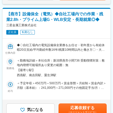
・協力工事業者への作業指示、安全指示 （現場に張り付きではな
い。）
■企業の魅力：
・経営基盤の安定性：パナソニック、クボタが共同して出資をし
【燕市】設備保全（電気）◆自社工場内での作業・残
≪業務環境の魅力≫
て誕生した建築外装資材の最大手メーカーであるケイミューのグ
業2.8h・プライム上場G・WLB安定・長期就業◎◆
・施工は屋根や外壁などの部分での小規模な案件が多いため、工
ループ会社として1988年に創業しました。100種類を超える豊富
期は半日～2週間程度、1日3～4棟の現場を回ります。そのため出
三星金属工業株式会社
なラインナップを保有するケイミューと連携することで、優先的
張はなく、社用車での日帰りの範囲での移動となります。
に案件受注ができる体制が整っています
正社員
転勤なし
・各業務はチーム制で担当します。
・直行直帰や、事務仕事を事務担当に切り渡すなど施工管理の仕
変更の範囲：会社の定める業務
事に集中できる環境を整備しております。
◆◇自社工場内の電気設備保全業務をお任せ・初年度から有給休
暇20日支給/平均勤続年数16年/残業10時間以内と働き方〇・大手
■ポジションの魅力
仕事内容
企業との取引多数/中途採用者活躍中/福利厚生充実◆◇
・働き方の良さ：クボタ、パナソニックといった親会社との結び
＜勤務地詳細＞本社住所：新潟県燕市小関736 受動喫煙対策：敷
つきにより、大手メーカー並みの120日を超える年間休日、月平
■おすすめPOINT ＼安定した職場環境で長く働きやすい電気設備
地内喫煙可能場所あり変更の範囲：無
均残業時間も35時間程度で有休消化率60％（平均有給取得日数も
保守管理業務／
勤務地
10日）で、ノー残業デイがあるなど業界内屈指の働きやすさで
【最寄り駅】
・自社工場内での勤務で、長期の移動や出張の心配がなく、安定
す。
西燕駅、南吉田駅、粟生津駅
した働き方が可能です◎
・充実した福利厚生：諸手当、社内研修制度、資格補助も手厚く
・平均勤続年数16年、有給取得日数は18.0日（R6年度実績）と働
＜予定年収＞450万円～500万円＜賃金形態＞月給制＜賃金内訳＞
手に職つけられるので中長期的なライフ・キャリアプランを設計
きやすさ抜群◎
月額（基本給）：241,000円～271,000円その他固定手当/月：
できる等、未経験でも活躍できます。
・プライム上場グループの安定性・平均残業月2.8時間（R6年度
給与
14,900円＜月給＞255,900円～285,900円＜昇給有無＞有＜残業手
・教育体制：現場のOJT形式となりますが、1年程度のOJTを見込
実績）◎
当＞有＜給与補足＞※年齢と経験により前後いたします。■昇給：
んでおり、業務に慣れない間は先輩が丁寧にフォローさせて頂き
年1回(3,000円～5,000円 ※前年度実績)■賞与：年2回（4か月分 ※
ます。
■職務内容：
昨年度実績）■その他手当：・時間外・深夜手当：40,000円～
応募依頼する
当社工場内での電気設備の保守点検・管理業務を担当していただ
気になる
50,000円・サンプレ手当：1,350円～5,400円賃金はあくまでも目
■企業の魅力：
（エージェントサービス）