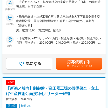
～今注目のSDGｓ・脱炭素社会の実現に貢献／「日本一の総合環
■当社の強み：
境企業」目指す企業～
◎独自技術での課題解決が強み
仕事内容
産業活動のさまざまな場面で発生している環境面での課題に対し
■仕事内容：
て、それぞれの置かれた状況や背景要因などにも深く目を配りな
＜勤務地詳細＞上越工場住所：新潟県上越市大字下真砂64番7 受
大型トラックによる産業廃棄物の収集運搬の業務です。
がら、お客様とともに考え、独自の発想や技術を凝らして解決を
動喫煙対策：屋内全面禁煙変更の範囲：会社の定める事業所
適正な運行計画、機器による運行管理で、安全対策、労務管理に
勤務地
図っています。
【最寄り駅】
力を入れています。
◎技術への積極投資で新技術を創出
黒井駅(新潟県)、直江津駅、犀潟駅
技術開発への投資を惜しまず、たとえば自動車分野における環境
■職務詳細：
技術である「エコドライブナビゲーションシステム」を独自に開
＜予定年収＞420万円～550万円＜賃金形態＞月給制＜賃金内訳＞
◆車両種類は当社が保有するタンクローリー車となります。
発し、環境負荷軽減と経済効率の両立を可能にしています。
月額（基本給）：200,000円～240,000円＜月給＞200,000円～
（FRP、SUS車など複数車両あり）担当する車両はスキル・ご経
給与
240,000円＜昇給有無＞有＜残業手当＞有＜給与補足＞■賞与制度
験等を踏まえて決定します。
■企業の魅力：
の有無と回数：あり／年2回■賞与金額（前年実績）：計4.1ヶ月分
◆収集物は主に県内外の特定取引先（法人企業様）より依頼され
当社は、東洋経済の2026年版「すごい中堅企業100」に選ばれま
（前年度実績）※参考車中泊手当：１泊３０００円（月平均５日～
る廃液・容器入り廃棄物等が中心で、自社工場までの運搬等業務
した。
１０日） 時間外休日労働：約６５,０００円～７９,０００円
応募依頼する
となります。
気になる
※売上高100億～1000億円程度の中堅企業の中から、各種データや
（月４５時間の場合）賃金はあくまでも目安の金額であり、選考
（エージェントサービス）
◆運行は基本的に高速道路を使用します。
取材を基に業績やビジネスモデルのユニークさ、今後の成長期
を通じて上下する可能性があります。月給(月額)は固定手当を含め
◆遠方への引き取りでは、車中泊（月平均５～１０回程度）が発
待、地域社会への貢献などを勘案して編集部が選定したもので
た表記です。
生しますが、
す。
車中泊の際には別途手当を支給しています。（１泊３,０００円）
NEW
変更の範囲：会社の定める業務
【新潟／胎内】制御盤・変圧器工場の設備保全・立上
＊業務内容の理解習得まで同行運転等によりきちんとサポートし
ます。安心してご応募ください。また、運行計画においても、運
げ生産技術◇面接1回／リーダー候補
行スケジュール、行先場所（地図等）をきちんとお知らせします
株式会社三進製作所
ので、初めての方でも安心して業務に臨んでいただけます。
正社員
転勤なし