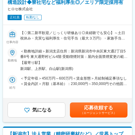
当社では未経験からご入社いただいた方も多く活躍いただいてお
構造設計◆寮社宅など福利厚生◎／エリア限定採用有
■経営サポート
り、学歴・年齢・性別・在籍期間に関係なく、その時の頑張り次
・社長の業務サポート
ヒロセ株式会社
第で公平に評価するしくみがあります。実際、未経験入社3年目で
・社内調整や管理体制の整備
シフトリーダー（年収380万程度）になった方もいます。
正社員
転勤なし
・各部門との連携による業務改善
交代制ではございますが、はたらきかたも整っており、年間休日
が124日で土日週休二日制、残業もほぼないためプライベートと
■将来的な役割
の両立がしやすい職場です。
【◇第二新卒歓迎／じっくり研修あり◎未経験でも安心】～土日
・海外展開のサポート
祝休み・充実な福利厚生・住宅手当（最大３万円）・家族手当有/
・ブランド戦略や事業運営への関与
仕事内容
変更の範囲：会社の定める業務
国やスーパーゼネコンが主要顧客～
※経営に近い立場で会社運営に関わっていただくことを想定してい
＜勤務地詳細＞新潟支店住所：新潟県新潟市中央区東大通2丁目5
ます。
■担当業務
番8号 東大通野村ビル4階 受動喫煙対策：屋内全面禁煙変更の範
重仮設資材設計業務をご担当いただきます。
勤務地
囲：会社の定める事業所（リモートワーク含む）
■職場環境
【最寄り駅】
クライアントの要望から最適な設計提案を行い、安全面・施工効
従業員約15名の酒蔵です。
新潟駅、上所駅、白山駅(新潟県)
率・コストなど様々な条件を考慮しつつ、他部署と連携してヒロ
製造・商品企画・営業・管理部門が連携しながら酒造りとブラン
セの技術を提供します。
＜予定年収＞450万円～600万円＜賃金形態＞月給制補足事項なし
ドづくりを行っています。
1）お客様のニーズを基に設計図面・構造計算書対応
＜賃金内訳＞月額（基本給）：230,000円～350,000円その他固定
東京から「酒造りに関わりたい」と転職してきた社員も活躍して
2）計算ソフトを利用した計算業務 ※自社ソフト有
給与
手当/月：50,000円～75,000円＜月給＞280,000円～425,000円＜
おり、伝統ある酒蔵でありながら新しい挑戦にも前向きな職場環
3）顧客であるゼネコンが行った基本設計のデータを利用し、現場
昇給有無＞有＜残業手当＞有＜給与補足＞残業代は別途支給され
境です◎
の動きに応じた修正設計
ます。賃金はあくまでも目安の金額であり、選考を通じて上下す
る可能性があります。月給(月額)は固定手当を含めた表記です。
今回の管理部門は部長様1名で業務を回しており、後任として業務
応募依頼する
■同社について
気になる
を覚えていただける方を募集しています。
（エージェントサービス）
◎グループ売上1,364億円！同社が手掛ける橋梁は全国に8,700橋
分からないことがあれば、気軽に聞くことが出来る環境となりま
超！
す。
85年の歴史を誇り、日本の建設業界の基礎を支えている、社会イ
ンフラ事業を中核に業界トップクラスの専門会社のヒロセグルー
■企業情報
【新潟市】法人営業（精密研磨材など）／世界トップ