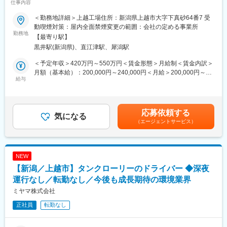
仕事内容
・製造ラインでのフィルム交換、簡単な調整作業
■仕事内容：
・圧延餅の切断機への投入作業
＜勤務地詳細＞上越工場住所：新潟県上越市大字下真砂64番7 受
大型トラックによる産業廃棄物の収集運搬の業務です。
・使用機器、製造ラインの清掃作業
動喫煙対策：屋内全面禁煙変更の範囲：会社の定める事業所
適正な運行計画、機器による運行管理で、安全対策、労務管理に
勤務地
・商品および製造工程の管理
【最寄り駅】
力を入れています。
・原材料や製品などの重量物搬入
黒井駅(新潟県)、直江津駅、犀潟駅
・製造設備の点検、簡単な整備作業
■職務詳細：
※建物の改変を伴う作業はありません
＜予定年収＞420万円～550万円＜賃金形態＞月給制＜賃金内訳＞
◆車両種類は当社が保有するタンクローリー車となります。
月額（基本給）：200,000円～240,000円＜月給＞200,000円～
（FRP、SUS車など複数車両あり）担当する車両はスキル・ご経
給与
【入社後の教育・研修】
240,000円＜昇給有無＞有＜残業手当＞有＜給与補足＞■賞与制度
験等を踏まえて決定します。
・入社初日：座学研修にて、安全教育および業務の基礎知識を習
の有無と回数：あり／年2回■賞与金額：(前年実績）計4.1ヶ月分
◆収集物は主に県内外の特定取引先（法人企業様）より依頼され
得
(前年度実績)※参考車中泊手当：１泊３０００円（月平均５日～１
る廃液・容器入り廃棄物等が中心で、自社工場までの運搬等業務
・入社2日目：現場にて先輩社員と一緒に作業を行うOJT研修を実
０日） 時間外休日労働：約６５,０００円～７９,０００円 （月
応募依頼する
となります。
気になる
施
４５時間の場合）賃金はあくまでも目安の金額であり、選考を通
（エージェントサービス）
◆運行は基本的に高速道路を使用します。
（研修期間中は主に8:00～17:00勤務）
じて上下する可能性があります。月給(月額)は固定手当を含めた表
◆遠方への引き取りでは、車中泊（月平均５～１０回程度）が発
・入社2～3か月程度を目安に各工程を一巡後、3交替制勤務のロ
記です。
生しますが、
ーテーションへ移行
車中泊の際には別途手当を支給しています。（１泊３,０００円）
NEW
＊業務内容の理解習得まで同行運転等によりきちんとサポートし
変更の範囲：会社の定める業務
【新潟／上越市】タンクローリーのドライバー ◆深夜
ます。安心してご応募ください。また、運行計画においても、運
行スケジュール、行先場所（地図等）を
運行なし／転勤なし／今後も成長期待の環境業界
きちんとお知らせしますので、初めての方でも安心して業務に臨
ミヤマ株式会社
んでいただけます。
正社員
転勤なし
■配属先：上越工場