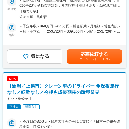
＜勤務地詳細1＞聖籠工場住所：新潟県北蒲原郡聖籠町東港5丁目
■当ポジションについて
・既存商品のPR
626番23号 受動喫煙対策：屋内喫煙可能場所あり＜勤務地詳細2
東証スタンダード上場、国内トップクラスの食品メーカーである
勤務地
・見積書作成 など
＞東港工場住所：新潟県北蒲原郡聖籠町東港3丁目78番1号 受動喫
【最寄り駅】
サトウ食品株式会社。「サトウのごはん」でおなじみの当社で
煙対策：屋内喫煙可能場所あり変更の範囲：会社の定める事業所
佐々木駅、黒山駅
は、地域に根ざして長く働ける地域限定正社員を募集していま
■担当顧客
（リモートワーク含む）
す。大手企業ならではの安定した経営基盤と、充実した福利厚
学校や病院、福祉施設など、新潟県内の法人顧客を担当し、主に
＜予定年収＞360万円～429万円＜賃金形態＞月給制＜賃金内訳＞
生・教育体制が整っており、未経験からでも安心して製造職にチ
栄養士の方へ定期訪問・商品提案をしていただきます。
月額（基本給）：253,720円～309,500円＜月給＞253,720円～
ャレンジできる環境です。
給与
既存：新規＝7：3程度
309,500円＜昇給有無＞有＜残業手当＞有＜給与補足＞※経験と能
力によって決定。■賞与：あり■昇給：年1回（5月）賃金はあくま
【働き方】
■営業エリア：
でも目安の金額であり、選考を通じて上下する可能性がありま
夜勤を含む3交替制勤務ですが、深夜手当などが充実しており、日
新潟県下越、上越エリア、中越の一部エリア（社用車使用）
す。月給(月額)は固定手当を含めた表記です。
応募依頼する
勤のみより安定した収入が見込めます。平日昼間に自由な時間を
気になる
（エージェントサービス）
確保しやすく、通院や買い物などもスムーズ。シフトは事前に確
■評価体制
定し、オン・オフの切り替えがしやすい働き方です。入社後は日
営業目標はありますが、ライフプロモートではチームで協力しな
勤からスタートし、無理なく慣れていける体制を整えています。
がら目標に向かう風土があります。結果だけでなく、「どのよう
・転勤なしの地域限定正社員
に取り組んだか」という課程もしっかり評価しています。年に2回
NEW
・夜勤未経験の方も入社後は日勤からスタート
の上長との面談では、評価のフィードバックを受けながら、自身
【新潟／上越市】クレーン車のドライバー ◆深夜運行
・残業ほぼなし。シフト制でオン・オフの切り替えがしやすい
の成長を振り返ることができます。一人ひとりに寄り添いながら
なし／転勤なし／今後も成長期待の環境業界
成長をサポートしていく環境です。
■業務内容
ミヤマ株式会社
無菌包装米飯業界最大手である当社にて、餅搗（もちつき）・包
変更の範囲：会社の定める業務
正社員
転勤なし
装・外装などの製造工程を担当していただきます。無菌化された
清潔な工場内で、機械管理や品質管理を行い、安心・安全な食品
づくりを支える仕事です。
～今注目のSDGｓ・脱炭素社会の実現に貢献／「日本一の総合環
境企業」目指す企業～
【具体的な業務内容】