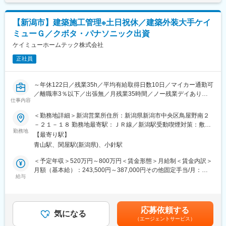
鉄道や電力といったインフラ周りの案件が多くあるため、安定し
・施行担当者としてビルダー、ハウスメーカー等との打ち合わせ
ております。これまで無借金経営ができているのも堅実な経営戦
・現場監督(工程管理、安全管理、品質管理、原価管理など)
略の元動けているためです。
【新潟市】建築施工管理※土日祝休／建築外装大手ケイ
・協力工事業者への作業指示、安全指示 （現場に張り付きではな
ミューＧ／クボタ・パナソニック出資
い。）
■環境整備に注力！
ケイミューホームテック株式会社
2019年10月に新潟工場は「一般財団法人日本緑化センター会長
≪業務環境の魅力≫
賞」を受賞。工場内外の環境整備に大きな貢献をしていることが
正社員
・施工は屋根や外壁などの部分での小規模な案件が多いため、工
全国的に認められ、構内の桜並木は地域の春の風物詩にもなって
期は半日～2週間程度、1日3～4棟の現場を回ります。そのため出
います。
張はなく、社用車での日帰りの範囲での移動となります。
～年休122日／残業35h／平均有給取得日数10日／マイカー通勤可
・各業務はチーム制で担当します。
変更の範囲：会社の定める業務
／離職率3％以下／出張無／月残業35時間／ノー残業デイあり／
・直行直帰や、事務仕事を事務担当に切り渡すなど施工管理の仕
仕事内容
スレート系屋根シェアほぼ100%／福利厚生充実・資格補助手厚く
事に集中できる環境を整備しております。
手に職つけられる～
＜勤務地詳細＞新潟営業所住所：新潟県新潟市中央区鳥屋野南２
－２１－１８ 勤務地最寄駅：ＪＲ線／新潟駅受動喫煙対策：敷地
■ポジションの魅力
■業務内容：
勤務地
内喫煙可能場所あり変更の範囲：会社の定める事業所
・働き方の良さ：クボタ、パナソニックといった親会社との結び
【最寄り駅】
外装工事（屋根・外壁・雨とい・太陽光発電システム）とそれに
つきにより、大手メーカー並みの120日を超える年間休日、月平
青山駅、関屋駅(新潟県)、小針駅
伴う建材の販売を行う当社の施工管理担当として業務をお任せい
均残業時間も35時間程度で有休消化率60％（平均有給取得日数も
たします。
＜予定年収＞520万円～800万円＜賃金形態＞月給制＜賃金内訳＞
10日）で、ノー残業デイがあるなど業界内屈指の働きやすさで
建築外装材最大手メーカー(親会社)ケイミュー社の製品(屋根・外
月額（基本給）：243,500円～387,000円その他固定手当/月：
す。
壁・雨どい・太陽光発電システム等)とその他のメーカー製品の施
給与
6,600円＜月給＞250,100円～393,600円＜昇給有無＞有＜残業手
・充実した福利厚生：諸手当、社内研修制度、資格補助も手厚く
工管理・工事監理を担当します。
当＞有＜給与補足＞※上記年収は月35時間を想定した残業代を含
手に職つけられるので中長期的なライフ・キャリアプランを設計
みます。※固定手当：給食手当（月額 6,600円）■昇給：年1回
できる等、未経験でも活躍できます。
■業務内容詳細：
（4月）■賞与：年2回（7月、12月）賃金はあくまでも目安の金額
・教育体制：現場のOJT形式となりますが、1年程度のOJTを見込
応募依頼する
・施行担当者としてビルダー、ハウスメーカー等との打ち合わせ
気になる
であり、選考を通じて上下する可能性があります。月給(月額)は固
んでおり、業務に慣れない間は先輩が丁寧にフォローさせて頂き
（エージェントサービス）
・現場監督(工程管理、安全管理、品質管理、原価管理など)
定手当を含めた表記です。
ます。