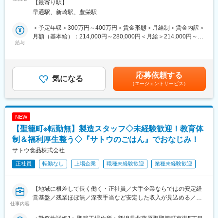
【最寄り駅】
メールチェック、クライアント・スタッフからのお問い合わせ
現に寄与するべく邁進してまいります。
早通駅、新崎駅、豊栄駅
対応などの事務作業
・9時：社内ミーティング（営業部門）業務進捗の確認・共有
変更の範囲：会社の定める業務
＜予定年収＞300万円～400万円＜賃金形態＞月給制＜賃金内訳＞
・10時：顧客訪問・新規アポイント訪問
月額（基本給）：214,000円～280,000円＜月給＞214,000円～
・12時30分～13時30分：休憩
給与
280,000円＜昇給有無＞有＜残業手当＞有＜給与補足＞その他条
・13時30分～15時00分：顧客訪問・既存クライアント定期訪問
件により以下を支給 ライフプラン支援手当（基本給の3.3％）
・15時：帰社
家族手当 子1人目3,000円／2人目2,000円/3人目以降1,500円
メールチェック、見積作成、売上確認、翌日の行動予定
通勤手当 上限15,000円昇給：給与改定年1回賞与：年2回 ※会
応募依頼する
作成
気になる
社業績及び本人評価により決定賃金はあくまでも目安の金額であ
（エージェントサービス）
・17時30分：退勤
り、選考を通じて上下する可能性があります。月給(月額)は固定手
当を含めた表記です。
■入社後の流れ
入社後は既存のお客様のフォローができるよう、OJTで少しずつ
NEW
仕事を覚えていきます。最初の1ヶ月はお客様や商材についてしっ
【聖籠町※転勤無】製造スタッフ◇未経験歓迎！教育体
かり学び、2か月目からは先輩社員に同行しながら実際の営業を体
験します。6ヵ月目以降は、一人で営業活動にもチャレンジしてい
制＆福利厚生整う◇『サトウのごはん』でおなじみ！
きます。この期間についても個々人に合わせフレキシブルに決め
サトウ食品株式会社
ていきます。担当エリアや担当するお客様の数も、上司や先輩と
正社員
転勤なし
上場企業
職種未経験歓迎
業種未経験歓迎
相談しながら決めていくので安心です。無理のないペースで、自
分の成長を実感しながら働ける環境です。
【地域に根差して長く働く・正社員／大手企業ならではの安定経
■仕事内容：
営基盤／残業ほぼ無／深夜手当など安定した収入が見込める／機
・顧客ニーズのヒアリング
仕事内容
械操作など担当】
・提案資料作成
・新商品の提案