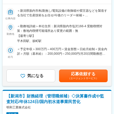
■配属先：上越工場
＜新潟県胎内市/転勤無し/電気設備の制御箱や変圧器などを製造す
■当社の強み：
る当社で生産技術をお任せ/今後のリーダー候補＞
◎独自技術での課題解決が強み
仕事内容
産業活動のさまざまな場面で発生している環境面での課題に対し
■業務内容：
て、それぞれの置かれた状況や背景要因などにも深く目を配りな
＜勤務地詳細＞本社住所：新潟県胎内市塩沢166-4 受動喫煙対
工場設備のメンテナンスや改善をおこない、生産現場が安定して
がら、お客様とともに考え、独自の発想や技術を凝らして解決を
策：敷地内喫煙可能場所あり変更の範囲：無
稼働が出来るようにします。
勤務地
図っています。
【最寄り駅】
主には、「工場設備のメンテナンス・新規設備の検討・新規受注
◎技術への積極投資で新技術を創出
平木田駅、坂町駅
品の事前検討、治具類の製作・産業用ロボットのティ―チング・
技術開発への投資を惜しまず、たとえば自動車分野における環境
CAD/CAM操作 」
技術である「エコドライブナビゲーションシステム」を独自に開
＜予定年収＞300万円～400万円＜賃金形態＞日給月給制＜賃金内
今後は部門を技術部門として独立させる予定をしており、次期リ
発し、環境負荷軽減と経済効率の両立を可能にしています。
訳＞月額（基本給）：200,000円～250,000円/月20日間勤務想定
ーダー候補として採用いたします。実務として手を動かすことも
給与
＜想定月額＞200,000円～250,000円＜昇給有無＞有＜残業手当＞
求めます。
■企業の魅力：
有＜給与補足＞給与・職位は候補者の経歴を考慮して決定致しま
*機械・電気のどちらもおこないますが、社内で修理できない故障
当社は、東洋経済の2026年版「すごい中堅企業100」に選ばれま
す。昇給：前年度実績 昇給率0.75％賞与：年2回 前年実績3.00
の場合は、修理メーカーへ依頼します。
した。
ヶ月記載金額は選考を通じて上下する可能性があります。月給(月
応募依頼する
気になる
※売上高100億～1000億円程度の中堅企業の中から、各種データや
額)は固定手当を含みます。
（エージェントサービス）
■組織体制
取材を基に業績やビジネスモデルのユニークさ、今後の成長期
品質技術部門としては現在9名おります。全体のうち5名が女性で
待、地域社会への貢献などを勘案して編集部が選定したもので
す。
す。
次長・主任・副主任・副技士：各1名
【新潟市】財務経理（管理職候補）◇決算書作成や監
メンバー：5名
変更の範囲：会社の定める業務
査対応/年休124日/国内初水道事業民営化
現状設備に関わる保全・立ち上げ業務は次長が専任となっており
ますが、ここを担っていただく予定です。
明和工業株式会社