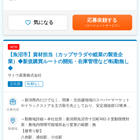
残業手当＞有＜給与補足＞※夜勤勤務の際には、上記に夜勤手当の
■製品分野：
支給がございます。■昇給：年1回（4月）■賞与：年2回（6月・12
・食品、医薬品、香粧品、電子材料など
■魅力：『身近なところにネツレンの技術あり』
月）※5.2ヶ月分（過去実績）賃金はあくまでも目安の金額であ
自動車、建設機械、建材、自動車部品等、幅広い業界に貢献して
り、選考を通じて上下する可能性があります。月給(月額)は固定手
応募依頼する
■就業時間：
気になる
おります。例えば、緊張材「PC鋼棒」という、代表的なオリジナ
当を含めた表記です。
（エージェントサービス）
・1直：8時20分～16時40分（休憩：10時30分～40分、12時00分
ル製品は、コンクリート材料に熱処理加工した鋼材を埋め込むこ
～40分）
とで、引っ張る力に弱いコンクリートの弱点をカバーするもの
・2直：16時10分～0時30分（休憩：18時00分～30分、20時00分
で、新幹線の線路に使用されるコンクリート製の枕木や橋梁な
～10分、22時40分～50分）
ど、高度な安全性が求められる箇所で数多く採用されておりま
NEW
・3直：0時15分～8時35分（休憩：3時30分～4時10分、7時00分
す。
【魚沼市】資材担当（カップサラダや総菜の製造企
～10分）
※実労働時間 7.5時間
業）◆新規購買ルートの開拓・在庫管理など/転勤無し
変更の範囲：会社の定める業務
◆
■キャリアについて：
サトウ産業株式会社
・将来的に、能力を発揮して頂き、総合職への転換も可能です。
正社員
転勤なし
■大潟工場について：
・大潟工場での主力製造製品が、CMC（ｶﾙﾎﾞｷｼﾒﾁﾙｾﾙﾛｰｽﾅﾄﾘｳﾑ）
と呼ばれる天然素材セルロースを主原料とするアニオン系水溶性
～新潟県内だけでなく、関東・北信越地域のスーパーマーケット
高分子です。高い安全性と環境対応型素材としての評価が定着
やドラックストアを主力取引先としており、安定感抜群◎/将来の
仕事内容
し、食品・医薬品・香粧品といった分野だけでなく、最近は自動
幹部候補として採用！/転勤無し/残業10時間前後/資格取得支援制
車用途、電材用途にも使用されるなど、益々使用が広がっていま
度あり/中途入社者多数在籍/マイカー通勤可・駐車場完備～
＜勤務地詳細＞本社住所：新潟県魚沼市十日町482-3 受動喫煙対
す。
策：敷地内喫煙可能場所あり変更の範囲：無
■職務内容：
勤務地
【最寄り駅】
■組織風土について：
当社では主にカップサラダ・和惣菜・デザートなどを作っており
八色駅、浦佐駅、小出駅
・社員幸福度経営により企業価値の向上を目指しています。社員
ます。その材料の調達・購買業務をお任せいたします。