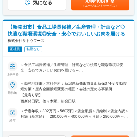
応募依頼する
現場目線で考え、形にしていく仕事です。
気になる
（エージェントサービス）
■教育・サポート体制：
・入社後は、全体像を理解できるよう約半年間を目安にOJT研修
を実施
【新発田市】食品工場長候補／生産管理・計画など◇
・実務を通じて段階的に業務範囲を広げていきます
快適な職場環境◎安全・安心でおいしいお肉を届ける
・定期的な面談を行い、業務上の不安や課題をフォロー
～新しい環境でも安心してスタートできる体制を整えています～
株式会社サトウフーズ
正社員
転勤なし
■働きながら身につくこと：
・製造オペレーションの基礎から応用
・人員配置・工程設計などのマネジメント視点
～食品工場長候補／生産管理・計画など◇快適な職場環境◎安
・数字をもとにした改善力・課題解決力
全・安心でおいしいお肉を届ける～
経験を積むことで、将来的にはライン責任者や工場運営側へのス
仕事内容
テップアップも目指せます。
■業務概要
＜勤務地詳細＞本社住所：新潟県新発田市奥山新保374-3 受動喫
食品製造工場にて、工場長候補として生産ライン全体の管理・運
煙対策：屋内全面禁煙変更の範囲：会社の定める事業所
■働き方：
営、スタッフマネジメントを担っていただきます。
勤務地
・年間休日123日、残業15H～20H程とワークライフバランス◎で
【最寄り駅】
主に畜産製品や加熱惣菜製品（惣菜半製品）を扱い、老健施設給
す。最低4連休以上のお休みを18日分付与する長期休暇手当もあ
西新発田駅、佐々木駅、新発田駅
食食材やスーパー、外食産業、生協向けに製品を安定供給する役
り、この制度を活用し6連休以上のお休みをとる方が多いです。
割を担います。
＜予定年収＞392万円～560万円＜賃金形態＞月給制＜賃金内訳＞
・全国勤務者については住宅助成金・社宅貸与あり（※入社時にお
生産計画の策定から品質・工程・衛生管理まで、工場運営に関す
月額（基本給）：280,000円～400,000円＜月給＞280,000円～
引越しが発生する場合は会社補助にて対応可能）単身赴任手当も
る幅広い業務をお任せします。
給与
400,000円＜昇給有無＞有＜残業手当＞有＜給与補足＞・賞与実
ございます。
績あり賃金はあくまでも目安の金額であり、選考を通じて上下す
■業務詳細
る可能性があります。月給(月額)は固定手当を含めた表記です。
■当社について：
・工場全体の生産計画立案、工程・進捗管理