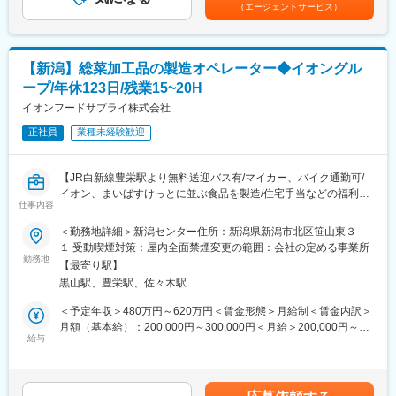
と」との融合を目指し、鉄の未来とその可能性を追求してまいり
（エージェントサービス）
・生産設備の修理業務
ます。
・生産設備トラブルの解析と再発防止策立案
・予防保全の立案
■働く環境：
・保守部品管理
◎平均勤続年数16年。初年度から有給休暇20日支給。1時間単位
【新潟】総菜加工品の製造オペレーター◆イオングル
・消耗修繕費の予算管理
の有給取得も可能（年40時間まで）。平均取得日数18.0日（2024
ープ/年休123日/残業15~20H
・設備メーカー、修理業者との折衝
年実績）。
・定期点検等計画保全の立案及び進捗管理と製造部門への指導
イオンフードサプライ株式会社
◎残業平均月10時間以内（2024年実績2.8時間）、年間休日112
・設備管理の視点からのコストダウン活動 など
日、転勤なし。腰を据えて長く働ける環境です。
正社員
業種未経験歓迎
生産設備のトラブルの復旧、再発防止、未然防止に係る実務及び
管理業務が中心となり、安定した生産活動を導く部門となりま
変更の範囲：会社の定める業務
す。
【JR白新線豊栄駅より無料送迎バス有/マイカー、バイク通勤可/
イオン、まいばすけっとに並ぶ食品を製造/住宅手当などの福利厚
■当社について：
仕事内容
生◎】
2020年8月に社名変更し、「サトウ食品」として、新しいスター
■業務内容：
＜勤務地詳細＞新潟センター住所：新潟県新潟市北区笹山東３－
トを切った私たち。サトウのごはん・サトウの切り餅など、誰も
畜肉加工品や総菜など、イオン系列店舗に並ぶ商品の製造工程を
１ 受動喫煙対策：屋内全面禁煙変更の範囲：会社の定める事業所
が知るブランド力を武器に、日々新しいチャレンジを続けていま
担当します。単なる作業スタッフではなく、製造ライン全体を動
勤務地
す。
【最寄り駅】
かす役割を担っていただくポジションです。
黒山駅、豊栄駅、佐々木駅
変更の範囲：当社業務全般
■業務内容詳細：
＜予定年収＞480万円～620万円＜賃金形態＞月給制＜賃金内訳＞
・食品製造ラインでの工程管理・作業フォロー
月額（基本給）：200,000円～300,000円＜月給＞200,000円～
・パート・アルバイト社員を含むチーム運営、シフト調整
給与
300,000円＜昇給有無＞有＜残業手当＞有＜給与補足＞■基本給の
・生産効率・ロス削減を意識した数値管理
補足：■昇給：年1回■賞与：年2回※24年実績4.8ヶ月賃金はあくま
・現場環境や作業フローをより良くするための改善提案・実行
でも目安の金額であり、選考を通じて上下する可能性がありま
「どうすればもっとスムーズに進むか」「無駄を減らせるか」を
す。月給(月額)は固定手当を含めた表記です。