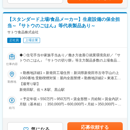
きます。具体的には以下の業務に従事します。
安の金額であり、選考を通じて上下する可能性があります。月給
・経営基盤の安定性：パナソニック、クボタが共同して出資をし
・構内受変電及び配電設備の日常・月例点検
(月額)は固定手当を含めた表記です。
て誕生した建築外装資材の最大手メーカーであるケイミューのグ
・電気設備故障時の対応（強電系・弱電系すべて）
ループ会社として1988年に創業しました。100種類を超える豊富
・操業トラブルの初期対応（電気・機械起因かの判断及び連絡含
なラインナップを保有するケイミューと連携することで、優先的
【スタンダード上場/食品メーカー】生産設備の保全担
む）
に案件受注ができる体制が整っています。
当～『サトウのごはん』等代表製品あり～
・他部署からの電気関連工事・改造依頼の対応
・構内の照明、空調の保守管理
サトウ食品株式会社
変更の範囲：会社の定める業務
正社員
上場企業
未経験部分については安全教育を通じて丁寧に指導します。設備
改造の内製化に力を入れており、経験年数や得意スキルに応じ
て、様々な仕事にチャレンジする機会があります。電気関連以外
◆◇住宅手当や家族手当あり／働き方改善◎就業環境良好／『サ
の業務に必要な資格（玉掛け、クレーン運転士等）も入社後に会
トウのごはん』『サトウの切り餅』等主力製品多数の上場食品メ
社負担で取得可能です。
仕事内容
ーカー◇◆
＜勤務地詳細1＞新発田工場住所：新潟県新発田市古寺字山の上
■組織構成：
【求人の魅力】
1060番地 受動喫煙対策：屋内全面禁煙＜勤務地詳細2＞東港工場
配属部署には9名（30代1名・40代3名・50代4名・60代1名）が在
・包装餅、包装米飯のナンバー1メーカーとして仕事ができる！
勤務地
住所：新潟県北蒲原郡聖籠町東港3丁目78番1号 受動喫煙対策：屋
籍しており、中途入社者も多数活躍しています。
【最寄り駅】
・高品質・安全が売りの商品であり、生産を守る仕事/スペシャリ
内喫煙可能場所あり＜勤務地詳細3＞聖籠工場住所：新潟県北蒲原
社内全体では20・30代の若手や女性社員が多く、活気に満ちたコ
新発田駅、佐々木駅、黒山駅
ストを目指す仕事です！
郡聖籠町東港5丁目626番23号 受動喫煙対策：屋内喫煙可能場所
ミュニケーション豊かな環境です。
・ノー残業デーを用意したり、子育て支援などの上場企業ナラデ
あり変更の範囲：本社および全国の事業所
＜予定年収＞550万円～950万円＜賃金形態＞月給制＜賃金内訳＞
ハな働きやすさがあります。
月額（基本給）：350,000円～600,000円＜月給＞350,000円～
給与
600,000円＜昇給有無＞有＜残業手当＞有＜給与補足＞※経験と能
■当社について：
■業務内容：
力によって決定。■賞与：年3回（計4カ月※作成実績）■昇給：年1
昭和26年に新潟県燕市で設立され、鉄筋コンクリート用棒鋼の専
ご入社後は、新潟県内の工場にて研修をし、その後新潟県内の工
回（5月）賃金はあくまでも目安の金額であり、選考を通じて上下
門メーカーとして、資源循環型の自然に優しい方法で高品質な製
場もしくは、北海道の工場へ配属を予定しております。
する可能性があります。月給(月額)は固定手当を含めた表記です。
品を製造・販売しています。地域の発展とともに産業技術と「ひ
応募依頼する
＜業務イメージ＞
気になる