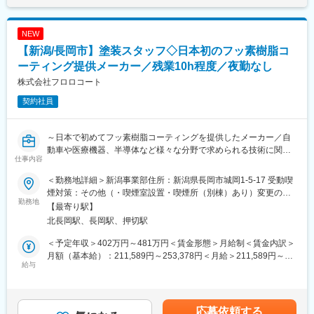
NEW
【新潟/長岡市】塗装スタッフ◇日本初のフッ素樹脂コ
ーティング提供メーカー／残業10h程度／夜勤なし
株式会社フロロコート
契約社員
～日本で初めてフッ素樹脂コーティングを提供したメーカー／自
動車や医療機器、半導体など様々な分野で求められる技術に関わ
仕事内容
れる／賞与年3回・6.3ヶ月分！～
＜勤務地詳細＞新潟事業部住所：新潟県長岡市城岡1-5-17 受動喫
■職務詳細：
煙対策：その他（・喫煙室設置・喫煙所（別棟）あり）変更の範
製造スタッフとして、お客さまよりお預かりした基材にフッ素加
勤務地
囲：会社の定める事業所
【最寄り駅】
工コーティングを行います。
北長岡駅、長岡駅、押切駅
◇脱脂
└基材の表面に付着している油脂などを取り除くため、溶剤洗
＜予定年収＞402万円～481万円＜賃金形態＞月給制＜賃金内訳＞
浄、または空焼きを行います。
月額（基本給）：211,589円～253,378円＜月給＞211,589円～
◇下地処理
給与
253,378円＜昇給有無＞有＜残業手当＞有＜給与補足＞■昇給：昇
└基材とフッ素樹脂コーティング膜との接着性を向上させるため
給率～3.35％（前年度実績あり）■賞与：あり（前年度実績あ
に、ブラストや化成処理を行います。
り）・年3回（前年度実績）・賞与月数計6.3ヶ月分（前年度実
◇マスキング作業・塗装
績）賃金はあくまでも目安の金額であり、選考を通じて上下する
応募依頼する
└塗装が必要ない箇所をマスキングし、塗装を行います。