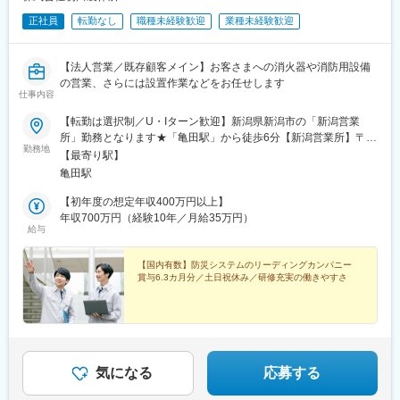
正社員
転勤なし
職種未経験歓迎
業種未経験歓迎
【法人営業／既存顧客メイン】お客さまへの消火器や消防用設備
の営業、さらには設置作業などをお任せします
仕事内容
【転勤は選択制／U・Iターン歓迎】新潟県新潟市の「新潟営業
所」勤務となります★「亀田駅」から徒歩6分【新潟営業所】〒
勤務地
950-0121新潟県新潟市江南区亀田向陽2丁目12-5＜アクセス＞
【最寄り駅】
「亀田駅」から徒歩6分★転勤は選択制総合職（転居を伴う異動の
亀田駅
可能性あり）と地域職（転居を伴う異動なし）の選択制です。2年
に1度、変更も可能です。※受動喫煙対策：あり（敷地内分煙）
【初年度の想定年収400万円以上】
年収700万円（経験10年／月給35万円）
給与
【国内有数】防災システムのリーディングカンパニー
賞与6.3カ月分／土日祝休み／研修充実の働きやすさ
気になる
応募する