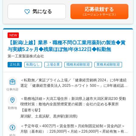
新潟事業部には社員８名（うち女性１名）と派遣３名が所属して
賃金はあくまでも目安の金額であり、選考を通じて上下する可能
す。
おり、今回ご担当いただく塗装業務を担当しているものは５名で
性があります。月給(月額)は固定手当を含めた表記です。
応募依頼する
気になる
す。20代半ば～60代まで幅広い年代のメンバーが活躍しておりま
（エージェントサービス）
■業務内容
す。
同社の工場にて、以下の業務に従事いただきます。
QC工程表を確認し、顧客からの依頼をもとに焼き入れ業務や、出
■当社の特徴
荷検査を行って頂きます。
・日本におけるフッ素樹脂コーティングのパイオニアであり、専
NEW
顧客から製品をお預かりし、その製品に「熱処理」を行い耐摩耗
門メーカーで、OA機器、食品機械、自動車関連、液晶・半導体機
【新潟/上越】業界・職種不問◎工業用薬剤の製造◆賞
性を向上させることで製品に付加価値を付ける業務です。
器等の部品および生産設備を対象にフッ素樹脂コーティングを行
与実績5.2ヶ月◆残業ほぼ無/年休122日◆転勤無
っています。
■組織構成
・JFIA日本弗素樹脂工業会正会員企業、国内の全工場にて
第一工業製薬株式会社
管理職2名、一般職(派遣含む)11名の方々がご活躍されています。
ISO9001の認証を取得。様々な分野に対応可能な品質管理体制を
正社員
転勤なし
上場企業
職種未経験歓迎
業種未経験歓迎
└男性9名 女性4名
整えております。
■入社後の研修
変更の範囲：会社の定める業務
＜転勤無／東証プライム上場／「健康経営銘柄 2024」に6年連続
先輩社員から教えていただきながら、業務を習得頂きます。
選定 「健康経営優良法人 2025～ホワイト 500～」に8年連続認定
マニュアルを見ながら一つずつ教えていただけるため、未経験の
仕事内容
される安定・成長企業＞
方も安心して就業できます。研修期間は3か月程度です。
入社するまで工場勤務の経験をお持ちでなかった方が、リーダー
＜勤務地詳細＞大潟工場住所：新潟県上越市大潟区犀潟230 受動
■業務詳細：
として活躍されています。
喫煙対策：敷地内全面禁煙変更の範囲：会社の定める事業所
・食品添加物、糊剤、コーティング剤の製造および充填作業
勤務地
【最寄り駅】
・原料の仕込み作業及び準備作業
■親会社：ネツレン（高周波熱錬株式会社）について
犀潟駅、土底浜駅、黒井駅(新潟県)
・充填作業及び準備作業、洗浄作業
☆IH技術を日本で初めて商業化した企業です。
・製品のパレット積み、移動作業
クッキングヒーターなどで知られる「IH」とはInduction Heating
＜予定年収＞400万円＜賃金形態＞月給制固定給制＜賃金内訳＞
※重量物20ｋｇ程度の取扱があります
（誘導加熱）の略で、電磁誘導を利用して対象物を加熱させる技
月額（基本給）：226,000円＜月給＞226,000円＜昇給有無＞有＜
給与
術のことです。