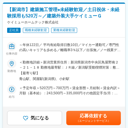
（2）金属の材質や、厚さに合わせた「金型」を機械に取り付け
る。
【新潟市】建築施工管理※未経験歓迎／土日祝休・未経
（3）機械を動かし、加工された製品を取り出す。
験採用も520万～／建築外装大手ケイミューＧ
1人1台の機械を使って業務を進めていただきますが、同じ工場で
隣同士仕事をしている環境ですので、わからないことは聞ける環
ケイミューホームテック株式会社
境です。最初のうちは上記手順のうちの（2）や（3）をメインで
正社員
職種未経験歓迎
業種未経験歓迎
行っていただき、少しずつ図面の読み解き・機械へのセットアッ
プを対応いただきます（入社1年後ほどを想定）
～年休122日／ 平均有給取得日数10日／マイカー通勤可／専門性
■得られるスキル：
の高いキャリアを歩める／離職率3％以下／出張無／ノー残業デイ
金属を曲げる加工技術は、今後も重宝されます。気温であったり
仕事内容
あり/資格補助手厚く手に職つけられる～
金属板の厚さによって出来が変わるほど繊細な技術を持っている
＜勤務地詳細＞新潟営業所住所：新潟県新潟市中央区鳥屋野南２
ことで、今後自動化が進む金属加工業界の中でも、貴重なスキル
★求人のポイント★
－２１－１８ 勤務地最寄駅：ＪＲ線／新潟駅受動喫煙対策：敷地
として活かされます！
・未経験でも年収520万円～
勤務地
内喫煙可能場所あり変更の範囲：会社の定める事業所
【最寄り駅】
・サービス業からの転職など過去異業界からの採用実績多数あり
■組織体制：
青山駅、関屋駅(新潟県)、小針駅
製造部門全体では50名ほどおりますが、プレスブレーキを専門で
■業務内容：
＜予定年収＞520万円～700万円＜賃金形態＞月給制＜賃金内訳＞
担当している者は3名となります。(20代男性/40代男性/60代男性)
外装工事（屋根・外壁・雨とい・太陽光発電システム）とそれに
月額（基本給）：243,500円～335,000円その他固定手当/月：
伴う建材の販売を行う当社の施工管理担当として業務をお任せい
給与
6,600円＜月給＞250,100円～341,600円＜昇給有無＞有＜残業手
■キャリアアップ：
たします。
当＞有＜給与補足＞※上記年収は月35時間を想定した残業代を含
最初はプレスブレーキの機械オペレーターからスタートですが、
建築外装材最大手メーカー(親会社)ケイミュー社の製品(屋根・外
みます。※固定手当：給食手当（月額6,600円）■昇給：年1回（4
同社は社員の多能工化を目指しております。そのため他の部門の
壁・雨どい・太陽光発電システム等)とその他のメーカー製品の施
月）■賞与：年2回（7月、12月）賃金はあくまでも目安の金額で
仕事にも挑戦したい方は大歓迎です！
応募依頼する
工管理・工事監理を担当します。
気になる
あり、選考を通じて上下する可能性があります。月給(月額)は固定
（エージェントサービス）
手当を含めた表記です。
■安定性：
■業務内容詳細：