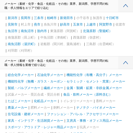
メーカー（素材・化学・食品・化粧品・その他）業界、新潟県、学歴不問の転
職・求人情報をエリアで絞り込む
新潟市
長岡市
三条市
柏崎市
新発田市
小千谷市
加茂市
十日町市
見附市
村上市
燕市
糸魚川市
妙高市
五泉市
上越市
阿賀野市
佐渡市
魚沼市
南魚沼市
胎内市
東蒲原郡（阿賀町）
北蒲原郡（聖籠町）
南蒲原郡（田上町）
中魚沼郡（津南町）
西蒲原郡（弥彦村）
南魚沼郡（湯沢町）
岩船郡（関川村、粟島浦村）
三島郡（出雲崎町）
刈羽郡（刈羽村）
メーカー（素材・化学・食品・化粧品・その他）業界、新潟県、学歴不問の転
職・求人情報を業種で絞り込む
総合化学メーカー
石油化学メーカー
機能性化学（有機・高分子）メーカー
機能性化学（無機・ガラス・カーボン・セラミック・セメント・窯業）メーカー
製紙・パルプメーカー
繊維メーカー
金属・製綱・鉱業・非鉄金属メーカー
試薬メーカー・受託合成・受託分析
食品・飲料メーカー（原料含む）
たばこメーカー
化粧品メーカー
トイレタリーメーカー
香料メーカー
農薬メーカー
肥料メーカー
飼料メーカー
ナノテク・バイオメーカー
住宅設備・建材メーカー
ファッション・アパレル・アクセサリーメーカー
家具・インテリア・生活雑貨メーカー
文房具・事務・オフィス用品メーカー
スポーツ・アウトドア・レジャー用品メーカー
玩具メーカー