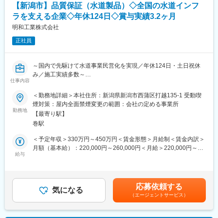
・ハードディスクの最終工程 世界シェアトップクラス：長年培っ
【新潟市】品質保証（水道製品）◇全国の水道インフ
将来的にはテーマリーダーやプロジェクトマネージャーを目指す
た研磨分野における独自ノウハウを武器に研磨関連製品の製造販
ラを支える企業◇年休124日◇賞与実績3.2ヶ月
ことが可能です。
売を展開しています。特にハードディスク基板の最終研磨工程で
さらに、ご自身のスキルや志向に応じて、スペシャリストなど多
明和工業株式会社
は世界シェアトップクラスです。
様なキャリアパスを選択できます。
・挑戦を重んじる文化：入社年次に関わらず、裁量権を持って、
正社員
業務改善や組織改革などもご自身の意見で進めていただくことが
■職場環境：
可能です。自身の挑戦が企業の成長に直結する環境です。
・従業員数：470名
～国内で先駆けて水道事業民営化を実現／年休124日・土日祝休
・平均年齢：40.3歳
変更の範囲：会社の定める業務
み／施工実績多数～
◎平均勤続年数は12.1年と安定して働ける環境です。
仕事内容
◎また、仕事と生活の調和を実現できる職場づくりに力を入れて
■業務内容：
＜勤務地詳細＞本社住所：新潟県新潟市西蒲区打越135-1 受動喫
います。
水道製品の品質保証をご担当いただきます。
煙対策：屋内全面禁煙変更の範囲：会社の定める事業所
売上高300億円および「世界一の水企業」を目指すための、組織
勤務地
■当社の特徴：
【最寄り駅】
拡大に伴う増員募集です。
昭和44年創業以来、一貫して水道関連事業を業として、上水道施
巻駅
設の建設、水管橋等の金属製品の製造、水道本管仮設資材のレン
■業務詳細：
＜予定年収＞330万円～450万円＜賃金形態＞月給制＜賃金内訳＞
タル、災害等の緊急時に活躍する仮設資材の備蓄・提供並びに環
品質保証部の一員として、当社の製品やサービスに関する品質向
月額（基本給）：220,000円～260,000円＜月給＞220,000円～
境水質分析などで日本全国へ事業を展開しています。地域未来牽
上や、顧客満足度の向上を目指した業務に従事していただきま
給与
260,000円＜昇給有無＞有＜残業手当＞有＜給与補足＞※経験・年
引企業にも認定されております。
す。
齢を考慮の上、当社規定により優遇します。■賞与：年2回※前年
製造現場や他部門と連携し、品質保証体制の強化に貢献していた
度実績計3.2ヶ月■昇給：年1回※前年度実績500円～3万賃金はあく
だきます。
までも目安の金額であり、選考を通じて上下する可能性がありま
変更の範囲：会社の定める業務
応募依頼する
＜具体的には＞
気になる
す。月給(月額)は固定手当を含めた表記です。
（エージェントサービス）
・品質保証業務（製品検査や品質データの収集・分析、不具合の
原因調査および再発防止策の策定・実施）
・QMSの運用（ISO9001などに基づく品質マネジメントシステム