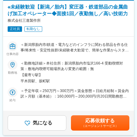
の維持・改善、内部監査の実施と結果に基づく改善活動）
※未経験歓迎【新潟／胎内】変圧器・鉄道部品の金属曲
・顧客対応サポート（クレーム対応に関する資料作成や調査支
げ加工オペレーター◆面接1回／夜勤無し／高い技術力
援、品質報告書や改善提案書の作成）
・工程改善活動への参加（製造プロセスの品質向上のための改善
株式会社三進製作所
活動の推進、サプライヤーや協力会社との品質関連の調整）
正社員
転勤なし
・その他の業務（部門内の事務作業やデータ管理、他部門との連
絡調整や会議の参加）
＜新潟県胎内市/鉄道・電力などのインフラに関わる部品を作る仕
■当社の特徴：
事/将来性・安定性抜群/未経験者大歓迎で、簡単な作業からスター
◇昭和44年創業以来、一貫して水道関連事業を業として、上水道
仕事内容
ト！＞
施設の建設、水管橋等の金属製品の製造、水道本管仮設資材のレ
＜勤務地詳細＞本社住所：新潟県胎内市塩沢166-4 受動喫煙対
ンタル、災害等の緊急時に活躍する仮設資材の備蓄・提供並びに
■何を作るの？：
策：敷地内喫煙可能場所あり変更の範囲：無
環境水質分析などで日本全国へ事業を展開しています。地域未来
電信柱などに取り付けられる変圧器の部品であったり、鉄道車両
勤務地
牽引企業にも認定されております。
【最寄り駅】
の底に使用される部品を作る仕事です。その他にもエレベータ
◇現在当社は第二創業期としてもともとの事業で培った技術力や
平木田駅、坂町駅
ー・エスカレーター部品といった人々の生活に直結した製品を作
安定性を活かし、新たな分野を切り開こうとしている最中です。
っております。
＜予定年収＞250万円～300万円＜賃金形態＞日給月給制＜賃金内
そんな第二創業期を支えていただく皆様のご応募をお待ちしてお
訳＞月額（基本給）：160,000円～200,000円/月20日間勤務想定
ります。
■業務内容：
給与
＜想定月額＞160,000円～200,000円＜昇給有無＞有＜残業手当＞
上記製品の製造において、まずはプレスブレーキという機械を使
有＜給与補足＞給与・職位は候補者の経歴を考慮して決定致しま
変更の範囲：会社の定める業務
った作業をお任せいたします。金属を「曲げる」加工に使われる
す。昇給：前年度実績 昇給率0.75％賞与：年2回 前年実績3.00
機械です。
ヶ月賃金はあくまでも目安の金額であり、選考を通じて上下する
応募依頼する
具体的な進め方としては、
気になる
可能性があります。月給(月額)は固定手当を含めた表記です。
（エージェントサービス）
（1）図面を見て、金属を曲げる順番を機械にセットする。（タッ
チパネル）