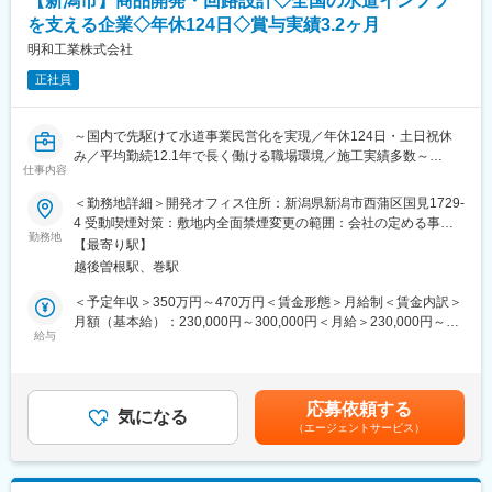
【新潟市】商品開発・回路設計◇全国の水道インフラ
です。
を支える企業◇年休124日◇賞与実績3.2ヶ月
◇取扱製品：https://product.mipox.co.jp/productinfo/
明和工業株式会社
一般研磨布紙、サンドペーパーを中心とした研磨材、研磨装置お
よび関連ツール
正社員
◇顧客：研磨材販売商社、製造業メーカー 等
～国内で先駆けて水道事業民営化を実現／年休124日・土日祝休
■採用背景
み／平均勤続12.1年で長く働ける職場環境／施工実績多数～
新たに新潟市内に営業拠点（シェアオフィス予定）を開設し、地
仕事内容
域密着型の営業体制を構築していく方針です。今回はその立ち上
■業務内容：
げメンバーとしてエリアを担っていただける方を募集します。
＜勤務地詳細＞開発オフィス住所：新潟県新潟市西蒲区国見1729-
当社の基盤事業である水道インフラや再生可能エネルギー施設、
4 受動喫煙対策：敷地内全面禁煙変更の範囲：会社の定める事業
さらにIoTを活用した新規事業プロジェクトなど、当社が展開する
■フォロー体制
勤務地
所
【最寄り駅】
事業における新しい製品やサービスの開発業務をご担当いただき
営業課長が育成担当としてフォローいたします。全国拠点にいる
越後曽根駅、巻駅
ます。
ベテラン社員とチャットやWeb会議などで常に繋がっており、逐
一コミュニケーションを取れる組織風土です。シェアオフィスで
＜予定年収＞350万円～470万円＜賃金形態＞月給制＜賃金内訳＞
■業務詳細：
の勤務でも孤立することなく、スムーズに業務をキャッチアップ
月額（基本給）：230,000円～300,000円＜月給＞230,000円～
・新規プロダクトの要件定義、構想詳細設計、試作作成、性能評
いただけます。
給与
300,000円＜昇給有無＞有＜残業手当＞有＜給与補足＞※経験・年
価などの一連の開発工程
齢を考慮の上、当社規定により優遇します。※別途開発手当2万円/
・量産立ち上げ
■ ポジションの魅力
月を支給（入社後4ヶ月目から）■賞与：年2回※前年度実績計3.2
・販売支援ならびに技術サポート
・新規拠点立ち上げに関わる
ヶ月■昇給：年1回※前年度実績500円～3万/月賃金はあくまでも目
応募依頼する
・他部門や外部機関との共同研究、外部協業
・エリア戦略の設計・実行をお任せ
気になる
安の金額であり、選考を通じて上下する可能性があります。月給
（エージェントサービス）
・将来的にエリアの中核人材としての成長が期待出来る
(月額)は固定手当を含めた表記です。
■キャリアパス：
業務の幅が広く、未経験の分野に挑戦できるチャンスもありま
■当社の強み
す。