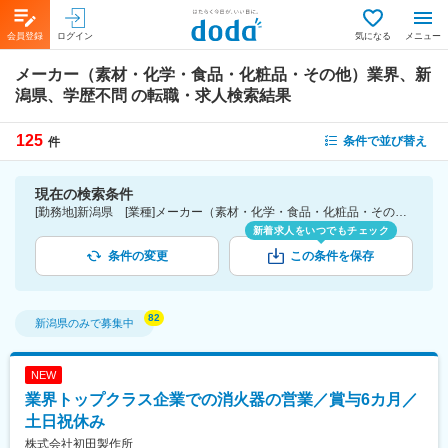
会員登録
ログイン
気になる
メニュー
メーカー（素材・化学・食品・化粧品・その他）業界、新
潟県、学歴不問
の転職・求人検索結果
125
条件で並び替え
件
現在の検索条件
[勤務地]新潟県 [業種]メーカー（素材・化学・食品・化粧品・その他）業界 [こだわり条件ピックアップ]学歴不問 [詳細条件](募集・採用情報)学歴不問
新着求人をいつでもチェック
条件の変更
この条件を保存
新潟県
のみで募集中
NEW
業界トップクラス企業での消火器の営業／賞与6カ月／
土日祝休み
株式会社初田製作所