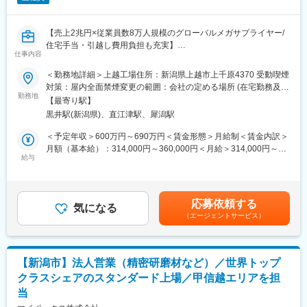
2輪車用ブレーキ製品の「品質向上」と「コスト低減」を実現する
ための、化成工程設計、新規設備立上げ、生産ラインの自動化に
向けた要素開発業務を担当して貰います。
【売上2兆円×従業員数8万人規模のグローバルメガサプライヤー/
住宅手当・引越し費用負担も充実】
■期待される役割・責任：
仕事内容
国内で経験を積んでいただいたら、海外で先輩立上者とローカル
■住宅関連手当について
＜勤務地詳細＞上越工場住所：新潟県上越市上千原4370 受動喫煙
スタッフと共に仕事を進めていただき活躍していただく予定で
UIターン歓迎！新潟県内でも上越市から離れた地域に住む方(通勤
対策：屋内全面禁煙変更の範囲：会社の定める場所 (在宅勤務及び
す。
時間が1時間30分を超過する場合)は以下適用します。
勤務地
サテライトオフィス勤務制度に定める就業場所を含む)
業務内容や必要なスキルを習得していただきます。
【最寄り駅】
・引越しにかかる実費を会社負担
黒井駅(新潟県)、直江津駅、犀潟駅
・住宅手当（月2~3万円支給）もしくは借り上げ寮・借り上げ社
■仕事の魅力：
宅（1.6～3万円自己負担）
＜予定年収＞600万円～690万円＜賃金形態＞月給制＜賃金内訳＞
Astemoは独立系グローバルサプライヤーの為、世界中の完成車メ
月額（基本給）：314,000円～360,000円＜月給＞314,000円～
ーカーが顧客であり、国内だけでなく海外のメンバーと連携し、
■業務内容：
給与
360,000円＜昇給有無＞有＜残業手当＞有＜給与補足＞・賃金改
活躍の場はグローバルに広がっています。設備立上げなどチャレ
◎具体的な業務例
定：年1回・賞与：年2回賃金はあくまでも目安の金額であり、選
ンジし易い組織風土で、海外勤務を経験できる環境です。また、4
・2輪車用ブレーキ製品の加工領域における、工程設計、生産設備
考を通じて上下する可能性があります。月給(月額)は固定手当を含
社統合シナジーによる、他の生産技術部との技術交流を行ってお
立上げ、加工要素開発業務
めた表記です。
り、常に最先端技術の開発に触れる機会があります。
応募依頼する
・工程設計：製造原価計算、工程設計計画書作成、設備見積、設
気になる
趣味領域から生活密着したバイクまで幅広いエンドユーザーへ安
（エージェントサービス）
備立上げ日程管理、設備信頼性検証
心・安全を提供できる喜びと誇りを感じ、やりがいとする事が出
・生産設備立上げ/加工要素開発：機械設計、電気回路設計、PLC
来ます。
プログラミング、NCプログラミング
■仕事を通じて身に着けられる知見や経験：
【新潟市】法人営業（精密研磨材など）／世界トップ
◎入社後すぐの業務
2輪ブレーキという安全部品は、化成精度・表面処理品質・工程安
クラスシェアのスタンダード上場／甲信越エリアを担
要素開発に伴う検証業務や工程改善業務
定性のすべてが高い次元で求められます。そのため、高精度加工
当
技術、表面処理技術、工程設計力、品質保証の知識など、ものづ
◎入社6か月～1年以降