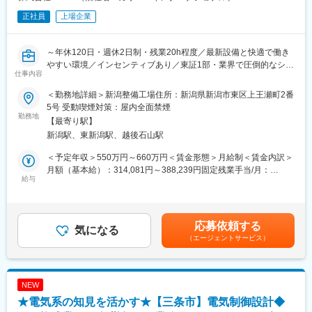
正社員
上場企業
～年休120日・週休2日制・残業20h程度／最新設備と快適で働き
やすい環境／インセンティブあり／東証1部・業界で圧倒的なシェ
仕事内容
アを誇り、世界NO.1を目指す同社～
＜勤務地詳細＞新潟整備工場住所：新潟県新潟市東区上王瀬町2番
全国にあるIDOMの運営する整備工場で、『工場長候補』として整
5号 受動喫煙対策：屋内全面禁煙
備業務をお任せします！
勤務地
【最寄り駅】
新潟駅、東新潟駅、越後石山駅
まずは既存工場で業務内容を理解し必要な経験を積んでいただき
ます。
＜予定年収＞550万円～660万円＜賃金形態＞月給制＜賃金内訳＞
その後新規工場の立ち上げ等に際して工場長としてご活躍いただ
月額（基本給）：314,081円～388,239円固定残業手当/月：
く予定です。
給与
45,919円～56,761円（固定残業時間20時間0分/月）超過した時間
なお、工場長としての着任時期やタイミングは、あなたの働き方
外労働の残業手当は追加支給＜月給＞360,000円～445,000円（一
や適性に応じて柔軟に調整します。
律手当を含む）＜昇給有無＞有＜残業手当＞有＜給与補足＞昇給
査定年1回賞与年2回（2024年支給実績３ヶ月分）インセンティブ
応募依頼する
（1）まずは整備士として
気になる
年2回（最大30万円／回）平均50,000～70,000円賃金はあくまで
（エージェントサービス）
お客様にご購入いただいた納車前のお車やご購入後の車のオイル
も目安の金額であり、選考を通じて上下する可能性があります。
やワイパー交換といった簡単な整備業務から、定期点検や車検整
月給(月額)は固定手当を含めた表記です。
備・納車前整備まで多様な工程に関わることができます。
NEW
（2）その後のキャリアとして
★電気系の知見を活かす★【三条市】電気制御設計◆
・整備工場長（営業店舗併設での工場責任者）としてご活躍頂き