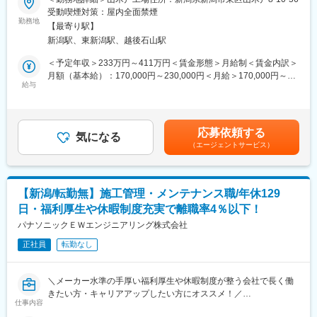
す。
受動喫煙対策：屋内全面禁煙
■職務内容：【変更の範囲：無】
勤務地
夜間も工場は停止しており、日勤のみで働くことが可能です。
【最寄り駅】
半世紀以上にわたり”車の総合病院”と呼ばれ続ける実績を持ち合わ
新潟駅、東新潟駅、越後石山駅
せている当社にて、ドライバーが安全に運行できるよう、トラッ
■就業環境の魅力
クの点検整備業務に従事いただきます。
・創立60年以上続く安定した経営体制で、10年以上売上は右肩上
＜予定年収＞233万円～411万円＜賃金形態＞月給制＜賃金内訳＞
持ち込まれる車両は様々なタイプがあり、また点検/整備項目も1
がりです。
月額（基本給）：170,000円～230,000円＜月給＞170,000円～
台ごとに異なりますので、色々な角度から仕事に携わることがで
給与
・残業をする風土がなく、残業時間10時間以内を徹底していま
230,000円＜昇給有無＞有＜残業手当＞有＜給与補足＞■昇給：有
きます。
す。（出張時は出張手当を支給）
(～5,000円 ※前年度実績)■賞与：年2回(1.70か月分 ※前年度実績)
具体的には運転席(キャブ)交換や分解整備、走行装置の分解整備な
賃金はあくまでも目安の金額であり、選考を通じて上下する可能
どを行います。
変更の範囲：会社の定める業務
性があります。月給(月額)は固定手当を含めた表記です。
応募依頼する
1班4~5名のチーム作業になりますので、分からないことは何でも
気になる
（エージェントサービス）
聞ける環境です。
■組織構成：
配属となる山木戸工場内には30名ほど在籍しており、20代～60代
【新潟/転勤無】施工管理・メンテナンス職/年休129
まで幅広く活躍しております。当社は中途入社者が多数在籍して
日・福利厚生や休暇制度充実で離職率4％以下！
おりますので、入社後も安心して就業出来ます。
パナソニックＥＷエンジニアリング株式会社
■働き方
正社員
転勤なし
・年間休日115日、基本土日休みでプライベートと仕事の両立が
叶います。
・基本的にはトラックの修理～整備となりますので、夜間の呼び
＼メーカー水準の手厚い福利厚生や休暇制度が整う会社で長く働
出しや緊急対応はなく、残業も15時間程度と無理なく働くことが
きたい方・キャリアアップしたい方にオススメ！／
できます。
仕事内容