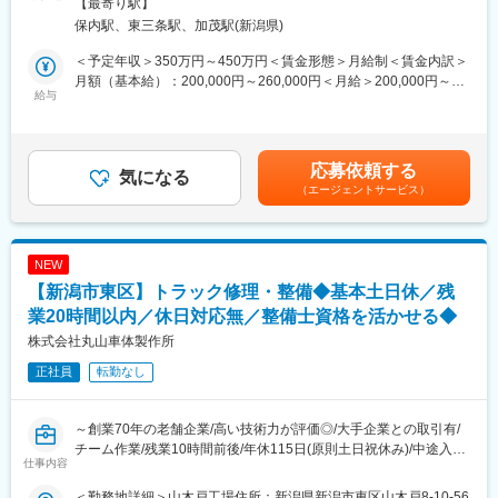
定める事業所
【最寄り駅】
る可能性もございます）その後は、工程改善・不良品の発生率低
保内駅、東三条駅、加茂駅(新潟県)
下・工場のメンバー育成など、工場全体を統括するような立場で
動いていただく予定です。
＜予定年収＞350万円～450万円＜賃金形態＞月給制＜賃金内訳＞
月額（基本給）：200,000円～260,000円＜月給＞200,000円～
■取り扱う製品
給与
260,000円＜昇給有無＞有＜残業手当＞有＜給与補足＞■昇給：年
当社自慢の「曲尺」という測定工具を作っております。ホームセ
1回■賞与：年2回（6月・12月）賃金はあくまでも目安の金額であ
ンターだとDIYコーナーなどに並ぶ商品であり、大工さんから一般
り、選考を通じて上下する可能性があります。月給(月額)は固定手
家庭まで幅広いお客様にご利用いただいております。当社でも看
当を含めた表記です。
応募依頼する
板商品です。
気になる
（エージェントサービス）
■業務内容
保内工場の生産工程は、高い金属加工技術を強みとしており、手
作業の工程も多くございます。高い品質を維持しながら効率性の
NEW
向上・不良品は減らす等の工場の活性化に向けた業務です。
【新潟市東区】トラック修理・整備◆基本土日休／残
ゆくゆくは生産部全体の統括者になっていただくキャリアとなり
ます。
業20時間以内／休日対応無／整備士資格を活かせる◆
株式会社丸山車体製作所
■組織構成
正社員
転勤なし
生産部の中には第一部・第二部があり、全部で7つの工場がありま
す。今回配属をする保内工場には、40代課長・60代顧問・社員1
名・パートスタッフ5名の計8名で運営をしています。
～創業70年の老舗企業/高い技術力が評価◎/大手企業との取引有/
チーム作業/残業10時間前後/年休115日(原則土日祝休み)/中途入社
■工場の環境
仕事内容
者多数在籍/転勤無し/車好きな方や機械いじりが好きな方は歓迎/
冷暖房はつけており、もちろん暑さ・寒さを感じることは0ではあ
マイカー通勤可・駐車場完備～
りませんが、こまめな休憩や、従業員の安全には注意をしていま
＜勤務地詳細＞山木戸工場住所：新潟県新潟市東区山木戸8-10-56