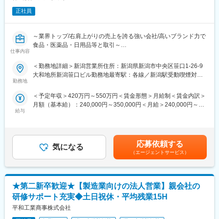
す。
・挑戦を重んじる文化：入社年次に関わらず、裁量権を持って、
正社員
社内外の様々な方と連携しながらひとつのプロジェクトを完成さ
業務改善や組織改革などもご自身の意見で進めていただくことが
せる為、
可能です。自身の挑戦が企業の成長に直結する環境です。
チームで取り組むことが好きな方、コミュニケーション力を生か
～業界トップ/右肩上がりの売上を誇る強い会社/高いブランド力で
して喜ばれたい方にオススメです。
変更の範囲：会社の定める業務
食品・医薬品・日用品等と取引～
仕事内容
スーパーやコンビニなどで売られている商品のほとんどパッケー
※仮設材とは？
ジに包まれており、「包装機械」は欠かせない存在です。そんな
＜勤務地詳細＞新潟営業所住所：新潟県新潟市中央区笹口1-26-9
建物を建てる際に、一時的に使う材料・道具のことです。
包装機のサービスエンジニアをお任せします。
大和地所新潟笹口ビル勤務地最寄駅：各線／新潟駅受動喫煙対
建物が完成してしまえば必要なくなるものですが、仮設材なくし
勤務地
策：屋内全面禁煙変更の範囲：会社の定める事業所
て建物が建つことはありません。
■概要
新国立競技場やリニア新幹線、高速道路・鉄道網・港湾などのイ
＜予定年収＞420万円～550万円＜賃金形態＞月給制＜賃金内訳＞
(1)定期メンテナンス
ンフラや
月額（基本給）：240,000円～350,000円＜月給＞240,000円～
(2)生産設備の改善対応
発電所などのエネルギー関連施設、国家プロジェクトや国際的な
給与
350,000円＜昇給有無＞有＜残業手当＞有＜給与補足＞■給与改定
(3)自社製包装機器の修理/トラブル対応
スポーツの祭典に関わっています。
年1回(4月) ■賞与 年2回(6月・12月)平均235万（2025年度 勤続
※トラブルによっては電話にて解決できるケースもございますが、
15.08年 年齢39.58歳）＜モデル年収＞TL（課長代理）：６５０
基本的には部品交換や修理改造が必要となるため出張にてご対応
■研修
～９００万 GL:（課長）：１０００万～１２００万賃金はあくま
頂きます。
応募依頼する
最初の1年間は育成期間です。
気になる
でも目安の金額であり、選考を通じて上下する可能性がありま
（エージェントサービス）
配属部署の先輩社員と共に、理解度確認シートを用いながら
す。月給(月額)は固定手当を含めた表記です。
■業務詳細
商談や現場への同行を通じて少しずつ必要な知識・スキルを習得
・顧客との雑談でニーズを把握し、開発や営業と情報共有し、よ
していきます。
り良い製品開発に貢献していきます。マニュアル通りではなく、
★第二新卒歓迎★【製造業向けの法人営業】親会社の
機械を見ながら臨機応変に対応する面白さがあります。
■組織・風土
・設備改造時には土日等の対応もあります。
研修サポート充実◆土日祝休・平均残業15H
・未経験者の受け入れ実績が多数あり、ノウハウを惜しみなく共
・エリア：新潟、山形
平和工業商事株式会社
有してくれる優しい先輩ばかりです。
不明点があっても気軽に相談できる環境ですのでご安心くださ