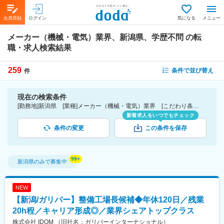
会員登録
ログイン
気になる
メニュー
メーカー（機械・電気）業界、新潟県、学歴不問
の転
職・求人検索結果
259
条件で並び替え
件
現在の検索条件
[勤務地]新潟県 [業種]メーカー（機械・電気）業界 [こだわり条件ピックアップ]学歴不問 [詳細条件](募集・採用情報)学歴不問
新着求人をいつでもチェック
条件の変更
この条件を保存
新潟県
のみで募集中
NEW
【新潟/ガリバー】整備工場長候補◆年休120日／残業
20h程／キャリア形成◎／業界シェアトップクラス
株式会社 IDOM （旧社名：ガリバーインターナショナル）