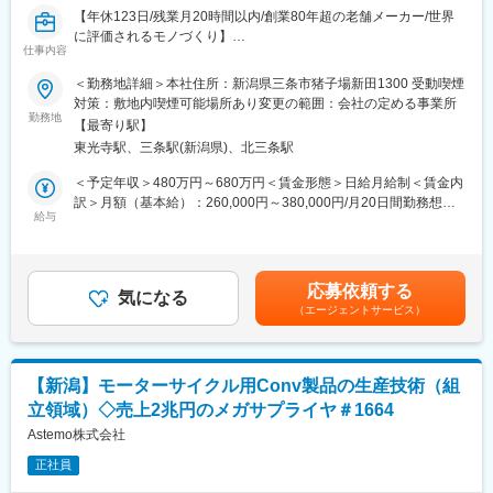
製造現場にて実際に機械を製造経験することで製品知識を学びま
【年休123日/残業月20時間以内/創業80年超の老舗メーカー/世界
す。その後先輩社員と一緒に業務を行いながら経験値を増やして
に評価されるモノづくり】
いきます。
仕事内容
1942年創立、80年以上にわたり培ってきた技術とノウハウを強み
＜勤務地詳細＞本社住所：新潟県三条市猪子場新田1300 受動喫煙
■配属部署：
に、オーダーメイドの産業機械を国内外の企業へ提供してきまし
対策：敷地内喫煙可能場所あり変更の範囲：会社の定める事業所
メンテナンス部門には3名が在籍しており内4名（40代～60代：男
た。世界に通用するモノづくりを支える設計エンジニアを採用し
勤務地
性）がサービスエンジニアで活躍しております。
【最寄り駅】
ます。
東光寺駅、三条駅(新潟県)、北三条駅
■ポイント：
■職務概要
＜予定年収＞480万円～680万円＜賃金形態＞日給月給制＜賃金内
【安定的に売り上げ基盤安定】
産業用機械・専用機の機械設計業務を担当していただきます。
訳＞月額（基本給）：260,000円～380,000円/月20日間勤務想定
柿の種・ハッピーターンを販売する亀田製菓様をはじめ、栗山米
・仕様検討、製品試作
給与
その他固定手当/月：50,000円～60,000円＜想定月額＞310,000円
菓様、岩塚製菓様、ブルボン様、天乃屋様、おやつカンパニー様
・構想設計
～440,000円＜昇給有無＞有＜残業手当＞有＜給与補足＞賞与：
など、大手メーカーからの受注を安定して受けられています。
・基本設計
年2回(7月、12月) ※昨年度実績4.0カ月昇給：年１回(4月)賃金は
【米菓市場シェアトップ】
・見積作成
あくまでも目安の金額であり、選考を通じて上下する可能性があ
元々同社は米菓の製造会社でしたが、先代の方機械系のバックグ
応募依頼する
※ロールtoロール機能を搭載した機械を中心に、包装機械や搬送装
気になる
ります。月給(月額)は固定手当を含めた表記です。
ラウンドを持っていた背景から、自社で使用するための製造装置
（エージェントサービス）
置などを手がけています。
を作ったのが始まり。
上記の背景から、米菓で用いる各工程に使用する装置を持ってい
■職務詳細
るのが当社の強みです。
お客様の要望をもとに、オーダーメイドで製作する専用機の機械
競合他社では、各工程の一部しか提供していないケースが多く、
【新潟】モーターサイクル用Conv製品の生産技術（組
設計を行います。
トータルコーディネートできる点、及び顧客に併せて既製品のカ
立領域）◇売上2兆円のメガサプライヤ＃1664
自社の他部門で製造している「ロータリーダイ（回転式刃物）」
スタマイズをするオーダーメイド品なのが強みです◎
を搭載し、軟材の加工を行う機械を扱うケースが多く、包装機
Astemo株式会社
米菓メーカーのシェアは6割～7割ほどと市場のシェアを取れてお
械・搬送装置などが主な設計対象です。
ります◎
正社員
・お客様から仕様の要望をヒアリング
・CADを用いた設計・図面作成