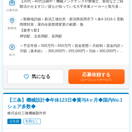
【20代～40代活躍中！機械メンテナンスや整備士、製造などご経
・契約物件の定期点検。
験活かせます◎／誰もが知っている大手米菓メーカーと取引多
・トラブル発生時の原因特定、復旧作業対応、改修提案。
仕事内容
数！／家族手当・住宅手当・退職金制度等の福利厚生◎／マイカ
・設備の状態を分析し、改善提案からリニューアル工事の受注促
ー通勤OK】
＜勤務地詳細＞新潟工場住所：新潟県長岡市下々条4-1616-1 受動
進活動。
喫煙対策：屋内全面禁煙変更の範囲：無
■業務概要：
勤務地
【最寄り駅】
米菓メーカーへの納入シェア6割～7割を占め国内シェアNo.1の開
■組織構成
押切駅、北長岡駅、長岡駅
発型機械メーカーです。大手メーカーとの取引が多数ある当社に
技術・営業が連携し、現場ごとにチームを編成。若手からベテラ
てお菓子生産設備のメンテナンス・点検をお任せ致します。
＜予定年収＞500万円～650万円＜賃金形態＞月給制＜賃金内訳＞
ンまで幅広いメンバーが活躍しています。
お客様の設備が常時スムーズに稼働できるようにするお仕事で
月額（基本給）：300,000円～355,000円＜月給＞300,000円～
す。
給与
355,000円＜昇給有無＞有＜残業手当＞有＜給与補足＞※スキル・
経験によって決定いたします。■昇給：年1回■賞与：年2回■モデ
＼主な入社理由／
■具体的には：
ル年収：600万円～800万円（課長クラス）賃金はあくまでも目安
＊パナソニックGで福利厚生及び制度が安定して、長期的に就業
・お客様先での組立・設置・据付
の金額であり、選考を通じて上下する可能性があります。月給(月
できそう！（離職率4％以下）
応募依頼する
・機械のメンテナンス・部品交換並びに機械の改造等
気になる
額)は固定手当を含めた表記です。
＊案件も有名なものが多く、キャリアに箔をつけたい！
（エージェントサービス）
＊働き方改善も取り組まれており、残業時間も減らせそう！（想
■就業環境：
定月：30時間程度→但し繁忙期閑散期で変わるケースがございま
・夜間対応：年に数回程度発生します。
す）
・休日対応：土日出勤が一部有(お客様先の機械がストップしてい
【三条】機械設計◆年休123日◆賞与4ヶ月◆国内No.1
るときに対応するため。)
■モデル年収例
シェア多数◆
※代休取得率は、ほぼ100%です。
課長補佐クラス：920万円（基本給42万円＋賞与＋残業手当）
・日帰りでの対応がほとんどですが、年に1・2回程度・3～5日程
株式会社三條機械製作所
主任クラス ：800万円（基本給38万円＋賞与＋残業手当)
度で宿泊を伴う出張もあります。
一般クラス ：670万円（基本給32万円＋賞与＋残業手当）
正社員
転勤なし
■入社後の流れ：
変更の範囲：会社の定める業務