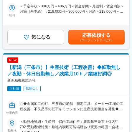
進めていきます。
３．見積をご提案。
最初は先輩の作業補助や簡単な点検・部品交換などからスタート
＜予定年収＞336万円～486万円＜賃金形態＞月給制＜賃金内訳＞
４．納品まで進捗管理・サポート。
し、当社の作業基準・工具や設備の使い方、書類やシステムの運
月額（基本給）：218,000円～300,000円＜月給＞218,000円～
製品が完成し、お客様に喜ばれた時の達成感は格別です。
給与
用方法を覚えていただきます。
300,000円＜昇給有無＞有＜残業手当＞有＜給与補足＞■基本給、
あなたの提案が未来の製品に！
独り立ち後も、難しい案件はベテランと一緒に対応していくた
職務手当は、経験・年齢を考慮の上、当社規定により決定しま
め、経験の浅い方やブランクのある方も安心してスキルアップで
す。■職務手当：0～20,000円■昇給あり：昇給率1月あたり1.00％
■組織構成
きます。
～ 2.00％（前年度実績）■賞与あり：年2回 ※賞与月数 計3.40
応募依頼する
男性4名(50代2名、30代1名、20代1名)、女性2名(40代２名)
気になる
ヶ月分（前年度実績）賃金はあくまでも目安の金額であり、選考
（エージェントサービス）
■当社について：
を通じて上下する可能性があります。月給(月額)は固定手当を含め
■入社後について
新潟県加茂市の株式会社樋口モータースは町のクルマ屋さんで
た表記です。
教育については先輩社員からのOJTになります。
す。車検・整備・修理・板金塗装・販売まで幅広く対応していま
最初は商材の知識をつけて頂くことと、先輩社員の顧客訪問に同
す。整備の丁寧さ、板金の仕上がりのきれいさには自信がありま
NEW
行することからはじめていただきます。
す。地域で長く愛されてきた経験と技術で、お客様のカーライフ
【新潟（三条市）】生産技術（工程改善）◆転勤無し
を全力でサポートしております。2025年秋には新工場も設立し、
／夜勤・休日出勤無し／残業月10ｈ／業績好調◎
さらに拡大成長しておりますので、当社で一緒に成長したい方は
ぜひご応募ください。
新潟精機株式会社
正社員
転勤なし
変更の範囲：無
◇◆金属加工の町、三条市の老舗「測定工具」メーカー/工場の工
程改善・不良品率の低下をミッションに生産技術担当を募集◆◇
仕事内容
■入社後のミッション
＜勤務地詳細＞生産部 保内工場住所：新潟県三条市上保内甲
当社生産部の「保内工場」にまずは配属をいただき、当社の製造
792 受動喫煙対策：敷地内喫煙可能場所あり変更の範囲：会社の
の流れを半年～1年ほど経験いただきます。（経験によって短くな
勤務地