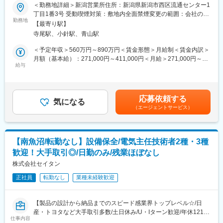
《年休129日（土日祝）・離職率3.43%/平均勤続年数15.9年/福利
＜勤務地詳細＞新潟営業所住所：新潟県新潟市西区流通センター1
■当社について：
厚生等制度充実◎有名施設案件多数でキャリアアップ！働き方改
丁目1番3号 受動喫煙対策：敷地内全面禁煙変更の範囲：会社の定
当社は昭和29年トラックのボデー製作所として創業以来半世紀以
革も積極的に進めているため残業時間の改善で入社する方も多い
勤務地
める事業所
上にわたる、時代の先端を行く設備と技術で「より早く より正
【最寄り駅】
です》
確に より安全に」をモットーに高い品質の製品、サービスを提
寺尾駅、小針駅、青山駅
供してまいりました。
■業務概要
＜予定年収＞560万円～890万円＜賃金形態＞月給制＜賃金内訳＞
現在では大型トラックのボデー架装から小型・軽自動車の車体修
制御・電気・弱電・計装を横断した非住宅分野の施工管理をお任
月額（基本給）：271,000円～411,000円＜月給＞271,000円～
理・整備に至るまで車のトータルメンテナンス企業であります。
せいたします。
給与
411,000円＜昇給有無＞有＜残業手当＞有＜給与補足＞■年収補
お客様の多様化するニーズや環境問題、社会問題などにも対応出
■業務詳細
足：※経験・年齢を考慮の上、当社規定により優遇いたします。■
来る、より高度な技術力、開発力が求められる時代になりまし
・施主やゼネコン、設計事務所等との折衝・打合せ
賞与：年2回（7月･12月） ※2024年度実績：6.05カ月分※賞与は業
た。車のプロフェッショナル集団として磨きあげてきた技術力と
・施工計画の立案（工程・品質・安全・原価管理）
績によって変動いたします。■昇給：年1回（4月）賃金はあくま
フレキシブルな発想で研鑽に努め、健全な企業活動を通して社会
応募依頼する
・協力会社の手配・指示、現場調整、施工管理
気になる
でも目安の金額であり、選考を通じて上下する可能性がありま
に貢献し、お客様から信頼され喜ばれる製品・サービスを今後も
（エージェントサービス）
・試運転・動作確認などの設備調整
す。月給(月額)は固定手当を含めた表記です。
提供してまいります。
・契約物件の定期点検やメンテナンス
・トラブル発生時の原因特定・復旧作業、改修提案
・設備の状態分析、改善提案、リニューアル工事の提案活動
【南魚沼/転勤なし】設備保全/電気主任技術者2種・3種
■扱うサービス
歓迎！大手取引◎/日勤のみ/残業ほぼなし
調光設備（スタジオ・宴会場・舞台照明等）、照明設備（施設・
店舗・景観照明）、中央監視・セキュリティ・ITV設備等
株式会社セイタン
正社員
転勤なし
業種未経験歓迎
＼働き方やキャリアップのための制度充実！／
・産後パパ育休（出生後8週間以内に最大28日・分割可）、育児
休業（最長1歳6カ月まで・最大2回分割可）
【製品の設計から納品までのスピード感業界トップレベル☆/日
・フレックス勤務／時短勤務制度あり、育児・介護と両立可能
産・トヨタなど大手取引多数/土日休み/U・Iターン歓迎/年休121
・育英補助給付金（月1万円／18歳まで※条件あり）、結婚・出産
仕事内容
日/社宅制度有】