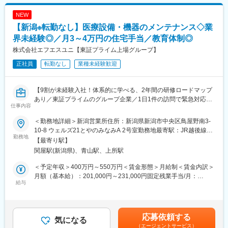
・新設備導入時の立ち上げ対応やメーカーとの打合せ
携、AI画像処理技術の活用など、従来の「はかり」の枠を超えた
次世代型の計量ソリューションを実現するため、ソフトウェアや
NEW
■扱うサービス
エレクトロニクス分野の技術開発も強化しています。
【新潟※転勤なし】医療設備・機器のメンテナンス◇業
自動車・半導体等幅広い分野で使われるプリント基板の穴あけや
外形加工機、レーザー加工機など、業界トップクラスの技術を支
界未経験◎／月3～4万円の住宅手当／教育体制◎
える各種専用設備です。
変更の範囲：会社の定める業務
株式会社エフエスユニ【東証プライム上場グループ】
正社員
転勤なし
業種未経験歓迎
■組織構成
新潟栄工場の設備管理チームは30代の先輩社員が中心。製造職や
他部門とも連携し、明るく風通しの良い職場環境です。
【9割が未経験入社！体系的に学べる、2年間の研修ロードマップ
あり／東証プライムのグループ企業／1日1件の訪問で緊急対応ほ
■就業環境
仕事内容
ぼ無し・夜勤なし／住宅手当あり※持ち家でも対象！】
・冷暖房完備・清潔な新設工場で快適。
・日勤のみ・完全週休2日制で有給も取得しやすく、プライベート
＜勤務地詳細＞新潟営業所住所：新潟県新潟市中央区鳥屋野南3-
医療現場で使われる“命を守る設備”の点検・メンテナンスを行う仕
と両立できます。
10-8 ウェルズ21とやのみなみA 2号室勤務地最寄駅：JR越後線線
事です。1日1件の訪問×2人体制で未経験から安心してスタートで
勤務地
／新潟駅駅受動喫煙対策：屋内全面禁煙変更の範囲：会社の定め
【最寄り駅】
き、2年間の研修や資格取得支援も充実しています。東証プライム
■将来のキャリアパス：
る事業所
関屋駅(新潟県)、青山駅、上所駅
上場グループの安定基盤で長く働けます。
・平均勤続年数21.8年という数字が示す通り、当社は社員が腰を
据えて長く活躍できる環境です。
＜予定年収＞400万円～550万円＜賃金形態＞月給制＜賃金内訳＞
■業務内容
・将来的には希望や適性に応じて、より責任のあるポジションへ
月額（基本給）：201,000円～231,000円固定残業手当/月：
主に契約を締結している病院から医療ガス設備や医療機器のメン
給与
のステップアップも可能です。
47,109円～54,141円（固定残業時間30時間0分/月）超過した時間
テナンス修理の依頼をいただき、社用車で各病院を訪問します。
外労働の残業手当は追加支給＜月給＞248,109円～285,141円（一
訪問は基本的には1日1件で同じ現場に対して半日～1週間で対応
■当社の特徴：
律手当を含む）＜昇給有無＞有＜残業手当＞有＜給与補足＞■賞与
を進めます。
1）プリント基板加工で業界トップクラスのシェア
年2回あり（７月、12月）※業績による■昇給年1回（6月）【未経
応募依頼する
病院でのメンテナンス業務後に社内で報告書作成などの業務を行
気になる
プリント基板の穴あけ・外形加工で業界トップクラスのシェアを
験入社事例】・高卒・製造業（4年以上軽微メンテ経験あり）／
（エージェントサービス）
っていただきます。