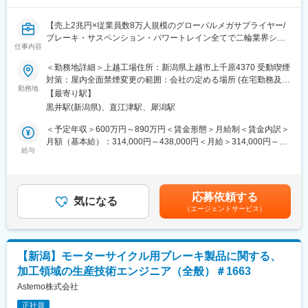
変更の範囲：会社の定める業務
戦しやすい組織風土があり、海外勤務を経験できる環境です。ま
た、4社統合によるシナジーを活かし、他の生産技術部との技術交
【売上2兆円×従業員数8万人規模のグローバルメガサプライヤー/
流を行っており、常に最先端技術の開発に触れる機会がありま
ブレーキ・サスペンション・パワートレイン全てで二輪業界シェ
す。趣味用途から生活に密着したバイクまで、幅広いエンドユー
仕事内容
アトップクラス/住宅手当・引越し費用負担も充実／UIターン歓迎/
ザーへ安心・安全を提供する喜びと誇りを感じながら、やりがい
完成車メーカーと同じ目線になって開発に携われる/就業環境◎平
＜勤務地詳細＞上越工場住所：新潟県上越市上千原4370 受動喫煙
を持って業務に取り組めます。
均勤続年数18.5年】
対策：屋内全面禁煙変更の範囲：会社の定める場所 (在宅勤務及び
勤務地
サテライトオフィス勤務制度に定める就業場所を含む)
■組織風土について：
【最寄り駅】
■業務内容：
配属組織は若手社員も多く、チームで業務を進める機会が多いた
黒井駅(新潟県)、直江津駅、犀潟駅
◎具体的な業務例
め、直属の上司とも気軽に相談できる雰囲気です。チャレンジし
・2輪車用ブレーキ製品の化成領域における、工程設計、生産設備
＜予定年収＞600万円～890万円＜賃金形態＞月給制＜賃金内訳＞
やすい風土があり、若いうちから重要な業務を任せてもらえるた
立上げ、化成要素開発業務
月額（基本給）：314,000円～438,000円＜月給＞314,000円～
め、やりがいを感じやすい環境です。先輩社員による指導体制も
・工程設計：製造原価計算、工程設計計画書作成、設備見積、設
給与
438,000円＜昇給有無＞有＜残業手当＞有＜給与補足＞・賃金改
整っており、安心して成長できます。
備立上げ日程管理、設備信頼性検証
定：年1回・賞与：年2回賃金はあくまでも目安の金額であり、選
・生産設備立上げ/化成要素開発：機械設計、電気回路設計、PLC
考を通じて上下する可能性があります。月給(月額)は固定手当を含
■組織構成：
プログラミング
めた表記です。
生産技術一部は若手社員が多く、技術者と若手社員の活躍が相互
応募依頼する
気になる
に影響し合いながら協力し、新たなイノベーションを生み出して
（エージェントサービス）
◎入社後すぐの業務
います。年齢に関わらず、経験と実績を積んだ社員には、業務の
要素開発に伴う検証業務や工程改善業務
中心メンバーとして活躍していただいています。
◎入社6か月～1年以降
変更の範囲：会社の定める業務
【新潟】モーターサイクル用ブレーキ製品に関する、
新規生産ラインなどの設備立上業務
加工領域の生産技術エンジニア（全般）＃1663
海外出張(インド)
Astemo株式会社
■組織内での本求人ポジションのミッション：
正社員