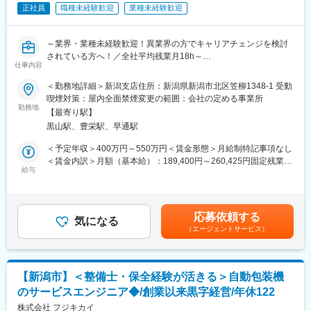
よび関連ツール
正社員
職種未経験歓迎
業種未経験歓迎
■仕事を通じて身に着けられる知見や経験：
◇顧客：研磨材販売商社、製造業メーカー 等
2輪ブレーキという安全部品は、加工精度・表面処理品質・工程安
定性のすべてが高い次元で求められます。そのため、高精度加工
～業界・業種未経験歓迎！異業界の方でキャリアチェンジを検討
■採用背景
技術、表面処理技術、工程設計力、品質保証の知識など、ものづ
されている方へ！／全社平均残業月18h～
新たに新潟市内に営業拠点（シェアオフィス予定）を開設し、地
くりの基盤となるスキルをに身につけられます。
仕事内容
域密着型の営業体制を構築していく方針です。今回はその立ち上
■企業概要
げメンバーとしてエリアを担っていただける方を募集します。
変更の範囲：会社の定める業務
＜勤務地詳細＞新潟支店住所：新潟県新潟市北区笠柳1348-1 受動
創業55年以上、2000名規模（全国拠点150か所・海外拠点）
喫煙対策：屋内全面禁煙変更の範囲：会社の定める事業所
売上高1000億以上を誇るレンタル業界のリーディングカンパニー
■フォロー体制
勤務地
【最寄り駅】
です。
営業課長が育成担当としてフォローいたします。全国拠点にいる
黒山駅、豊栄駅、早通駅
業界をまたぐ多角経営の安定感と、年平均7%という高い成長率を
ベテラン社員とチャットやWeb会議などで常に繋がっており、逐
誇っています。
一コミュニケーションを取れる組織風土です。シェアオフィスで
＜予定年収＞400万円～550万円＜賃金形態＞月給制特記事項なし
※レンタル業界とは？
の勤務でも孤立することなく、スムーズに業務をキャッチアップ
＜賃金内訳＞月額（基本給）：189,400円～260,425円固定残業手
今後5年間で10兆円規模に拡大が見込まれる成長業界です。
いただけます。
給与
当/月：60,600円～83,325円（固定残業時間45時間0分/月）超過し
環境保全の為にも、限られた資源を必要な時だけ使い
た時間外労働の残業手当は追加支給＜月給＞250,000円～343,750
シェアすることができるレンタルサービスが注目を集めていま
■ ポジションの魅力
円（一律手当を含む）＜昇給有無＞有＜残業手当＞有＜給与補足
す。
・新規拠点立ち上げに関わる
＞ご年収は、希望条件と経験・適正に応じて決定いたします。・
応募依頼する
・エリア戦略の設計・実行をお任せ
気になる
昇給・昇進あり・賞与有り：年2回 ･･･ 約4ヶ月分(※個人評価によ
（エージェントサービス）
■職務内容
・将来的にエリアの中核人材としての成長が期待出来る
る) ※ 賞与とは別途で、企業収益に連動した業績賞与制度が有りま
創業時より展開しているグループ最大の事業部にて、「仮設材」
す（月給の約1ヶ月分）賃金はあくまでも目安の金額であり、選考
の法人営業をお任せします。
■当社の強み
を通じて上下する可能性があります。月給(月額)は固定手当を含め
お客様の要望に合わせたレンタル品の提案及び見積り交渉が主た
・ハードディスクの最終工程 世界シェアトップクラス：長年培っ
た表記です。
【新潟市】＜整備士・保全経験が活きる＞自動包装機
る業務となります。
た研磨分野における独自ノウハウを武器に研磨関連製品の製造販
のサービスエンジニア◆/創業以来黒字経営/年休122
売を展開しています。特にハードディスク基板の最終研磨工程で
大手建設会社様を始め多くの企業と安定的な取引を実現していま
株式会社 フジキカイ
は世界シェアトップクラスです。