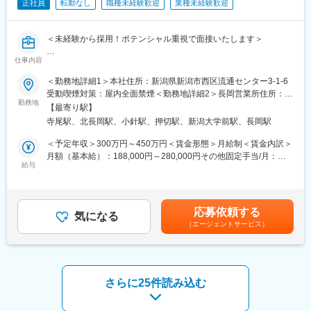
■組織構成
正社員
転勤なし
職種未経験歓迎
業種未経験歓迎
い。
4名の（30代1名40代3名）の構成です。
・会社全体の約6割が中途入社の社員です！
＜未経験から採用！ポテンシャル重視で面接いたします＞
■研修体制
■働き方／福利厚生
・入社後約2～3週間は名古屋にて研修を予定しています。その間
・全社平均で残業月18時間（基幹システムは20時に強制シャット
仕事内容
新潟市/長岡市それぞれで募集！市内のお客様をメインに、製造業
のホテル滞在費用は会社負担となります。
ダウン）
向けの装置や機器を取り扱う営業です。少数精鋭の組織となるた
・技術力を高めるための研修や資格取得支援制度も充実、製品知
＜勤務地詳細1＞本社住所：新潟県新潟市西区流通センター3-1-6
・有給の平均取得日数12日
め自分自身の営業力が身につく面白さと、親会社である株式会社
識や顧客からの要望に応えるための知識を身につけて頂きますの
受動喫煙対策：屋内全面禁煙＜勤務地詳細2＞長岡営業所住所：新
・男女ともに育休取得実績あり／女性の取得率は100%
大谷商会（大正時代から続く老舗企業）のサポートもあるため、
で、業務未経験の方でも安心して頂けます。
勤務地
潟県長岡市宝5丁目2-23 受動喫煙対策：屋内全面禁煙変更の範
【最寄り駅】
・退職金制度、財形貯蓄、借上社宅制度、保養所あり
少数企業のやりがいと、大きい企業の安定性がどちらもございま
囲：会社の定める事業所
・休日休暇平均取得実績134日
寺尾駅、北長岡駅、小針駅、押切駅、新潟大学前駅、長岡駅
す！
■未経験から専門技術を身につけられる環境
入社後は名古屋での研修やOJTを通じて、包装機械や設備保全に
＜予定年収＞300万円～450万円＜賃金形態＞月給制＜賃金内訳＞
変更の範囲：会社の定める業務
【業務の魅力】
関する知識を習得いただきます。
月額（基本給）：188,000円～280,000円その他固定手当/月：
・未経験から製造業向けの法人営業へ挑戦！
現在活躍している社員も整備士や設備保全など異業界出身者が多
給与
10,000円固定残業手当/月：22,000円（固定残業時間15時間0分/月
親会社である「株式会社大谷商会」の研修サポートもあるため、
数在籍しています。
～15時間0分/月）超過した時間外労働の残業手当は追加支給＜月
未経験からも安心して挑戦できます。
新しい技術を学びたい方、現場で技術力を高めたい方、顧客と直
給＞220,000円～312,000円（一律手当を含む）＜昇給有無＞有＜
・土日祝休み・有給も取りやすい環境（年5日より多く取得してお
接関わる仕事に挑戦したい方に最適な環境です。
残業手当＞有賃金はあくまでも目安の金額であり、選考を通じて
応募依頼する
ります）
気になる
上下する可能性があります。月給(月額)は固定手当を含めた表記で
（エージェントサービス）
・月平均残業も１５Hほどですので安心して働けます。
■企業魅力
す。
(1)リーディングカンパニーの「高い技術力」と「独自ノウハ
■業務内容：
ウ」：
お客様に対して技術的な説明や提案を行い、既存のユーザーとの
創業以来、黒字経営で、一貫して包装技術の開発を行う包装機械
関係を深めることが主な業務となります。まずは既存顧客のフォ
の専業メーカー。1,000件以上の特許、1万社超の取引先を持つ当
さらに25件読み込む
ローが中心です。
社だからこそ叶う「高い技術力」と「独自ノウハウ」により、包
装機械業界でヨコ型包装機出荷台数No.1、他者に追随を許さない