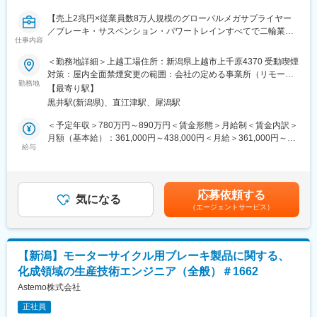
変更の範囲：会社の定める業務
・お客様および製造部門への仕様確認・調整
【売上2兆円×従業員数8万人規模のグローバルメガサプライヤー
・製品完成まで一貫してフォロー
／ブレーキ・サスペンション・パワートレインすべてで二輪業界
必要に応じてお客様先へ訪問し、技術的な説明を行うこともあり
仕事内容
シェアトップクラス／住宅手当・引越し費用負担も充実／U・Iタ
ます。技術営業部門や組立部門と連携しながら進めるため、設計
ーン歓迎／完成車メーカーと同じ目線で開発に携われます／就業
＜勤務地詳細＞上越工場住所：新潟県上越市上千原4370 受動喫煙
スキルに加えてコミュニケーション力も活かせるポジションで
環境良好・フルフレックス・リモートワーク導入／平均勤続年数
対策：屋内全面禁煙変更の範囲：会社の定める事業所（リモート
す。
18.5年】
勤務地
ワーク含む）
【最寄り駅】
■ポジションの魅力
黒井駅(新潟県)、直江津駅、犀潟駅
■業務内容：
・製品開発の仕様検討など上流工程から参画できる
2輪車用Conv製品の「品質向上」と「コスト低減」を実現するた
＜予定年収＞780万円～890万円＜賃金形態＞月給制＜賃金内訳＞
・構想～設計～評価まで一連の流れを経験できる
め、組立工程設計、新規設備立上げ業務、および要素開発業務を
月額（基本給）：361,000円～438,000円＜月給＞361,000円～
・量産品ではなく、毎案件異なるオーダーメイド設計
ご担当いただきます。
給与
438,000円＜昇給有無＞有＜残業手当＞有＜給与補足＞※経験・能
・「この機械は自分が設計した」と誇れるモノづくりができる
力を十分に考慮の上、当社規定により処遇を決定します。 ・昇
設計者としての技術の幅・深さの両方を伸ばすことが可能です。
■業務詳細：
給：年1回・賞与実績：年2回 賃金はあくまでも目安の金額であ
・2輪車用Conv製品の組立領域における工程設計、生産設備立上
り、選考を通じて上下する可能性があります。月給(月額)は固定手
■入社後の流れ・キャリアパス
応募依頼する
げ、組立要素開発業務
気になる
当を含めた表記です。
入社後は、まず専用機械の機能・機構を理解するところからスタ
（エージェントサービス）
・工程設計：製造原価計算、工程設計計画書作成、設備見積
ート。その後、営業と同行してお客様先を訪問し、実際の要望や
・生産設備立上げ／組立要素開発：電気回路設計、PLCプログラ
使用環境を学びます。
ミング
設計業務は、技量に応じて担当範囲を決定。
・設備立上げ日程管理、設備信頼性検証
将来的には、適性や希望に応じて
【新潟】モーターサイクル用ブレーキ製品に関する、
・設計リーダー
化成領域の生産技術エンジニア（全般）＃1662
■仕事の魅力：
・特定分野に特化した専門職
Astemoは独立系グローバルサプライヤーであり、世界中の完成車
Astemo株式会社
としてのキャリア形成が可能です。
メーカーが顧客です。国内にとどまらず海外メンバーと連携し、
正社員
グローバルに活躍の場が広がっています。設備立上げなどにも挑