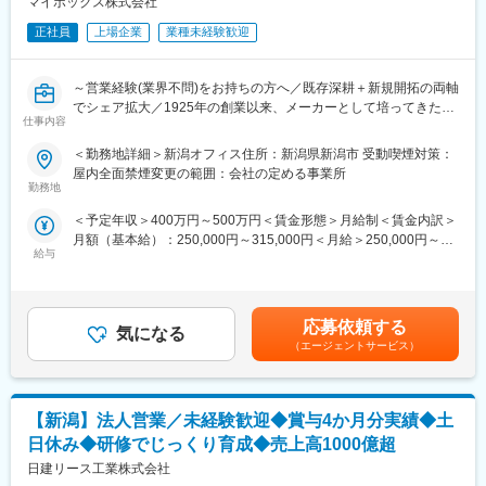
マイポックス株式会社
くりの基盤となるスキルをに身につけられます。
・新規生産ラインなどの設備立上業務
正社員
上場企業
業種未経験歓迎
・海外出張(インド)
変更の範囲：会社の定める業務
■ミッション：
～営業経験(業界不問)をお持ちの方へ／既存深耕＋新規開拓の両軸
2輪車用ブレーキ製品の「品質向上」と「コスト低減」を実現する
でシェア拡大／1925年の創業以来、メーカーとして培ってきた当
ための、加工工程設計、新規設備立上げ、生産ラインの自動化に
仕事内容
社のコア技術である「塗る・切る・磨く」と共に発展してきた企
向けた要素開発業務を担当して貰います。
業～
＜勤務地詳細＞新潟オフィス住所：新潟県新潟市 受動喫煙対策：
■期待される役割：
屋内全面禁煙変更の範囲：会社の定める事業所
■業務内容
勤務地
国内で経験を積んでいただいたら、海外で先輩立上者とローカル
新潟拠点をベースに、甲信越エリアの顧客に対する営業活動を担
スタッフと共に仕事を進めていただき活躍していただく予定で
＜予定年収＞400万円～500万円＜賃金形態＞月給制＜賃金内訳＞
当いただきます。既存顧客との関係構築・深耕に加え、新規顧客
す。
月額（基本給）：250,000円～315,000円＜月給＞250,000円～
の開拓にも取り組み、エリア全体のビジネス拡大を推進していた
業務内容や必要なスキルを習得していただきます。
給与
315,000円＜昇給有無＞有＜残業手当＞有＜給与補足＞経験・能
だくポジションです。
力により決定■賞与：年2回（計4ヶ月分想定）賃金はあくまでも
・既存顧客への提案営業・フォロー
■仕事の魅力：
目安の金額であり、選考を通じて上下する可能性があります。月
・新規顧客の開拓および販路拡大
Astemoは独立系グローバルサプライヤーの為、世界中の完成車メ
給(月額)は固定手当を含めた表記です。
・自社製品を軸としたソリューション提案
応募依頼する
ーカーが顧客であり、国内だけでなく海外のメンバーと連携し、
気になる
・顧客課題のヒアリングおよび最適な製品・サービスの提案
（エージェントサービス）
活躍の場はグローバルに広がっています。設備立上げなどチャレ
・アップセル・クロスセルの企画・実行
ンジし易い組織風土で、海外勤務を経験できる環境です。また、4
※既存：新規＝８：２
社統合シナジーによる、他の生産技術部との技術交流を行ってお
※新規営業についても、完全な飛び込み営業ではなく、既存顧客と
り、常に最先端技術の開発に触れる機会があります。
【新潟】法人営業／未経験歓迎◆賞与4か月分実績◆土
関係性のある企業やニーズが顕在化している企業への提案が中心
趣味領域から生活密着したバイクまで幅広いエンドユーザーへ安
です。
日休み◆研修でじっくり育成◆売上高1000億超
心・安全を提供できる喜びと誇りを感じ、やりがいとする事が出
◇取扱製品：https://product.mipox.co.jp/productinfo/
来ます。
日建リース工業株式会社
一般研磨布紙、サンドペーパーを中心とした研磨材、研磨装置お