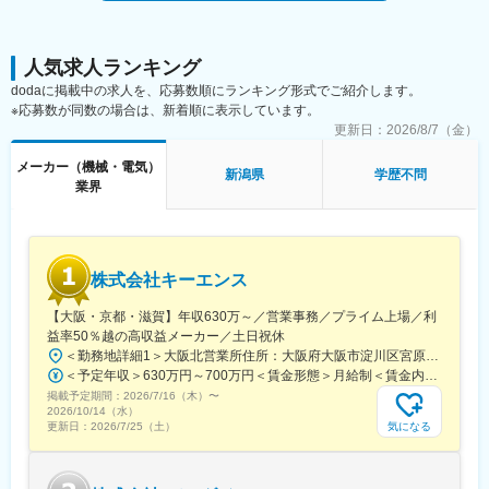
■入社後の流れ：
強みを持って提案ができます。
取り扱う製品が多岐にわたるため、まずは製造などの現場知識を
(2)生活を支える産業機械の「業界安定性」：
インプットするところから開始します。親会社への研修などもあ
医薬品を始め、ECサイトの普及により発展した物流など、人手不
るため半年ほどは知識習得・営業同行などをメインで行います。
人気求人ランキング
足を背景に自動化ニーズが高まっており、過去最高利益を達成、
2025年も増収見込みです。
dodaに掲載中の求人を、応募数順にランキング形式でご紹介します。
■業務について：
※応募数が同数の場合は、新着順に表示しています。
・お客様への技術説明
変更の範囲：会社の定める業務
更新日：
2026/8/7（金）
・配送業務の補助
・既存顧客のフォローアップ
メーカー（機械・電気）
新潟県
学歴不問
・新規案件の発掘と提案
業界
■営業エリア：
基本的には市内を中心となりますが、営業車で片道2時間以内の範
囲での営業となります。日帰りが基本であり、宿泊を伴うような
株式会社キーエンス
移動はありません。
【大阪・京都・滋賀】年収630万～／営業事務／プライム上場／利
■組織構成：
益率50％越の高収益メーカー／土日祝休
当社は全体で9名の社員が在籍しており、新潟市と長岡市にそれぞ
＜勤務地詳細1＞大阪北営業所住所：大阪府大阪市淀川区宮原3-5-36 新大阪トラストタワー勤務地最寄駅：新大阪駅受動喫煙対策：敷地内喫煙可能場所あり＜勤務地詳細2＞京都営業所住所：京都府京都市下京区四条通室町東入函谷鉾町101 アーバンネット四条烏丸ビル受動喫煙対策：屋内全面禁煙＜勤務地詳細3＞滋賀営業所住所：滋賀県大津市中央2-2-6 受動喫煙対策：屋内全面禁煙変更の範囲：会社の定める事業所
れ2名ずつのスタッフが配置されています。社員の平均年齢は50
＜予定年収＞630万円～700万円＜賃金形態＞月給制＜賃金内訳＞月額（基本給）：279,000円～281,000円＜月給＞279,000円～281,000円＜昇給有無＞有＜残業手当＞有＜給与補足＞上記は入社初年度の想定年収です。※月給の金額とは別で、残業代、業績賞与支給有り※賞与：年4回、昇給：年1～2回※経験・能力等を考慮の上、同社規定により待遇を決定します※年収は会社業績によって変動することがあります賃金はあくまでも目安の金額であり、選考を通じて上下する可能性があります。月給(月額)は固定手当を含めた表記です。
代が中心となります。親会社との研修・連携も多く、2～30代の
掲載予定期間：
若手社員と一緒に学べる環境が整っています。
2026/7/16（木）
〜
2026/10/14（水）
気になる
更新日：
2026/7/25（土）
■トピックス：
当社では、営業活動のスタイルとして既存顧客のフォローを重視
しており、1つの案件に集中して取り組むことが求められます。新