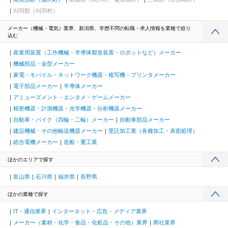
刈羽郡（刈羽村）
メーカー（機械・電気）業界、新潟県、学歴不問の転職・求人情報を業種で絞り
込む
産業用装置（工作機械・半導体製造装置・ロボットなど）メーカー
機械部品・金型メーカー
家電・モバイル・ネットワーク機器・複写機・プリンタメーカー
電子部品メーカー
半導体メーカー
アミューズメント・エンタメ・ゲームメーカー
精密機器・計測機器・光学機器・分析機器メーカー
自動車・バイク（四輪・二輪）メーカー
自動車部品メーカー
建設機械・その他輸送機器メーカー
受託加工業（各種加工・表面処理）
総合電機メーカー
造船・重工業
ほかのエリアで探す
富山県
石川県
福井県
長野県
ほかの業種で探す
IT・通信業界
インターネット・広告・メディア業界
メーカー（素材・化学・食品・化粧品・その他）業界
商社業界