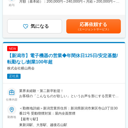
月額（基本給）：200,000円～240,000円＜月給＞200,000円～
◎転勤なし／加茂市で腰を据えてキャリア形成
給与
240,000円＜昇給有無＞有＜残業手当＞有＜給与補足＞固定残業
■働き方：
手当：なし賞与：年2回（前年度実績2.0ケ月）昇給：年1回年収に
・フレックスタイム制であり、上長に相談の上、早入り／早上が
■業務内容：
は基本給、各種手当、賞与を含みます。基本給は経験、能力を考
り等も可能で、多くの社員が活用しています。仕事とプライベー
当社にて、乗用車を中心とした自動車整備業務をお任せします。
慮の上、社内規定に従い決定します。賃金はあくまでも目安の金
応募依頼する
トを両立しやすい環境です。また有給休暇も自身のタイミングで
＜具体的には＞
気になる
額であり、選考を通じて上下する可能性があります。月給(月額)は
取りやすく、働きやすい環境整備を進めています。
（エージェントサービス）
・乗用車・トラック等の定期点検・整備（法定点検・車検対応が
固定手当を含めた表記です。
・完全週休2日制／土日祝休み／夜勤・緊急対応基本なし
中心）
・メンテナンス手当や借り上げ社宅制度など福利厚生が充実して
・オイル・タイヤ・バッテリーなど各種部品交換
おります。
・カーナビ・ドラレコ・ETCなどの用品取付
NEW
・不具合箇所の診断、メンテナンス、簡易修理対応
【新潟市】電子機器の営業◆年間休日125日/安定基盤/
■キャリアパス：
・納車・引取時の回送業務 など
将来的には支店長や部長など管理職も目指せるポジションのため
※1日に2～3台の対応とゆとりがある為、丁寧に確実に対応するこ
転勤なし/創業100年超
長期的な就業が可能です。
とができます。
株式会社横山商会
■社員インタビュー：
正社員
■組織構成：
https://www.inax-recruit.jp/interview/staff04.html
整備士は20代～50代まで、計5名が在籍。ベテランと中堅・若手
がバランスよく在籍しており、分からないことをすぐに相談でき
業界未経験・第二新卒歓迎！
変更の範囲：会社の定める業務
る環境です。
お客様の「こんなものが欲しい」というお声を形にする営業で
営業専任ではなく、フロントも含めて少数精鋭の「町のクルマ屋
仕事内容
す。
さん」のため、お客様の顔が見える距離で、チームで協力しなが
既製品を売るだけではない、ものづくり商社としての面白さ！
ら仕事を進めています。
＜勤務地詳細＞新潟営業所住所：新潟県新潟市東区寺山3丁目30
【具体的な仕事内容】（変更範囲：会社の定める範囲）
番22号 受動喫煙対策：屋内全面禁煙
１．お客様の要望をヒアリング。
勤務地
■入社後の流れ：
【最寄り駅】
（先輩が同行、安心のＯＪＴ研修あり！）
入社後は、経験や資格に応じて業務レベルを調整しながらOJTで
東新潟駅、大形駅、越後石山駅
２．開発エンジニアと仕様を検討。