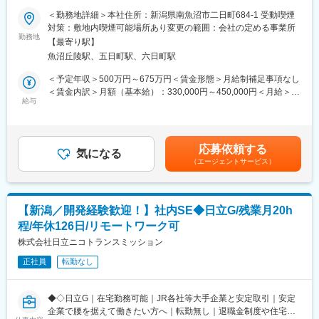
祝い金支給
＜勤務地詳細＞本社住所：新潟県南魚沼市二日町684-1 受動喫煙
・PCログと申請時間の照合で残業を可視化、代休取得・勤務間イ
■業務概要
対策：敷地内喫煙可能場所あり変更の範囲：会社の定める事業所
ンターバル徹底
日産自動車をはじめとする自動車メーカーや自動車部品メーカー
勤務地
・休日勤務は事前に勤務カレンダー設定、健康面談や対策ミーテ
【最寄り駅】
への部品製造等を行う弊社にて、設備保全の業務をお任せいたし
ィングも実施
魚沼丘陵駅、五日町駅、六日町駅
ます。
・研修施設「EN GARAGE」や資格取得支援制度（奨励金あり）
＜予定年収＞500万円～675万円＜賃金形態＞月給制補足事項なし
でスキルアップ支援
■業務詳細
＜賃金内訳＞月額（基本給）：330,000円～450,000円＜月給＞
・基幹設備(電気・エア・水)の保守、管理
給与
330,000円～450,000円＜昇給有無＞有＜残業手当＞有＜給与補足
■組織構成
・生産設備の維持管理
＞補足事項なし賃金はあくまでも目安の金額であり、選考を通じ
技術・営業が連携し、現場ごとにチームを編成。若手からベテラ
・省エネ推進
て上下する可能性があります。月給(月額)は固定手当を含めた表記
ンまで幅広いメンバーが活躍
・環境の整備（法的要件対応）
です。
応募依頼する
・法定点検及び計測機器点検推進
気になる
＼主な入社理由／
（エージェントサービス）
※夜勤なし
＊パナソニックGで福利厚生及び制度が安定して、長期的に就業
※出張なし
できそう！（離職率4％以下）
＊案件も有名なものが多く、キャリアに箔をつけたい！
■組織構成
【新潟／開発経験歓迎！】社内SE◆日立G/残業月20h
保全動力課にて就業いただきます。
程/年休126日/リモートワーク可
正社員6名・契約社員の方1名で構成されており、
■モデル年収例
30代～50代まで幅広年代の方が活躍されております。
株式会社日立ニコトランスミッション
課長補佐クラス：920万円（基本給42万円＋賞与＋残業手当）
主任クラス ：800万円（基本給38万円＋賞与＋残業手当)
正社員
転勤なし
■取引先
一般クラス ：670万円（基本給32万円＋賞与＋残業手当）
・主な顧客は日産自動車
・スバル・マツダ・トヨタなど大手自動車メーカー
◆◇日立G｜在宅勤務可能｜JR各社等大手企業と安定取引｜安定
・部品メーカー
変更の範囲：会社の定める業務
企業で腰を据えて働きたい方へ｜転勤無し｜退職金制度や住宅手