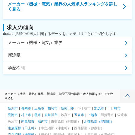
メーカー（機械・電気）業界
の人気求人ランキングを詳し
く見る
求人の傾向
dodaに掲載中の求人に関するデータを、カテゴリごとにご紹介します。
メーカー（機械・電気）業界
新潟県
学歴不問
メーカー（機械・電気）業界、新潟県、学歴不問の転職・求人情報をエリアで絞
り込む
新潟市
長岡市
三条市
柏崎市
新発田市
小千谷市
加茂市
十日町市
見附市
村上市
燕市
糸魚川市
妙高市
五泉市
上越市
阿賀野市
佐渡市
魚沼市
南魚沼市
胎内市
東蒲原郡（阿賀町）
北蒲原郡（聖籠町）
南蒲原郡（田上町）
中魚沼郡（津南町）
西蒲原郡（弥彦村）
南魚沼郡（湯沢町）
岩船郡（関川村、粟島浦村）
三島郡（出雲崎町）