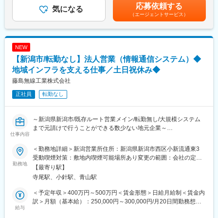
■福利厚生充実（規定あり）
額であり、選考を通じて上下する可能性があります。月給(月額)は
応募依頼する
気になる
・住宅手当（賃貸・持ち家対象 月3～4万円※規定有り）
固定手当を含めた表記です。
（エージェントサービス）
■組織構成：整備士は４名在籍しており、40代のメンバーが活躍
・家族手当
しております。
・退職金制度など
■当社について：長岡市の地域密着の整備工場として30年。少々
■グループ会社の特徴
NEW
大きめの家族経営の整備工場です。当社の強みは、お客様のご要
親会社である株式会社セントラルユニは、医療業界に貢献する老
【新潟市/転勤なし】法人営業（情報通信システム）◆
望にできるだけ全力で応えること。車が故障してしまったとき
舗企業であり、自己資本率70%以上と経営基盤も安定していま
も、ご連絡をいただければ、できるだけスグに駆けつけます。
地域インフラを支える仕事／土日祝休み◆
す。当社は全国でも数少ない医療分野特化の設備メーカーであ
り、高い優位性があります。他社では学べない、高度かつ精密な
藤島無線工業株式会社
■当社の特徴：
技術・知識を学ぶことが可能です。
正社員
転勤なし
・国の審査をクリアした認証工場のため、幅広い車種や故障に対
応できる設備はもちろん、技術力も国のお墨付きなので安心して
変更の範囲：会社の定める業務
修理をお任せいただいております。
～新潟県新潟市/既存ルート営業メイン/転勤無し/大規模システム
・当社の整備士は全員20年以上のベテランばかりです。中には合
まで元請けで行うことができる数少ない地元企業～
格率30％といわれる整備士の最難関の１級整備士を目指している
仕事内容
整備士もいます。お客様の愛車を修理するため、常に技術を磨い
■おすすめポイント
ていくことを大事にしています。
＜勤務地詳細＞新潟営業所住所：新潟県新潟市西区小新流通東3
・地域でも有数の技術力を活かした会社・地域インフラを支える
受動喫煙対策：敷地内喫煙可能場所あり変更の範囲：会社の定め
仕事
勤務地
る事業所
【最寄り駅】
・防犯監視カメラ・防災無線・通信設備などの工事プロジェクト
寺尾駅、小針駅、青山駅
の管理者
＜予定年収＞400万円～500万円＜賃金形態＞日給月給制＜賃金内
■職務内容：
訳＞月額（基本給）：250,000円～300,000円/月20日間勤務想定
顧客の本社や親会社等を回るルート営業でお客様とのシステム導
給与
固定残業手当/月：38,300円～46,000円（固定残業時間20時間0分/
入にかかる打ち合わせや提案から、導入作業完了までの全般的な