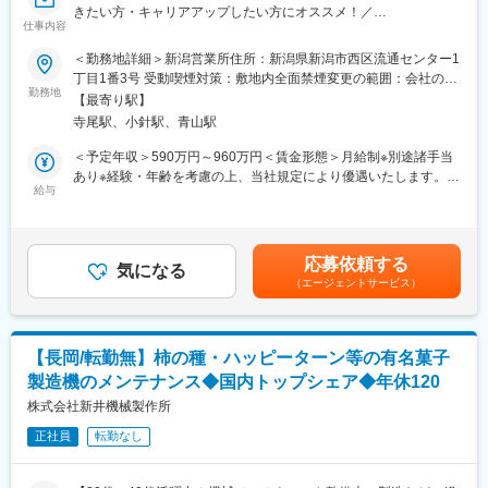
■会社概要：
きたい方・キャリアアップしたい方にオススメ！／
【モノ・ヒト・情報による循環型社会の実現にむけて】
仕事内容
メイン事業のダメージカーリユース事業を中心に、その周辺事業
《年休129日（土日祝）・離職率3.43%/平均勤続年数15.9年/福利
＜勤務地詳細＞新潟営業所住所：新潟県新潟市西区流通センター1
である板金整備、小売販売、解体事業、建機・トラック販売、そ
厚生等制度充実◎有名施設案件多数でキャリアアップ！働き方改
丁目1番3号 受動喫煙対策：敷地内全面禁煙変更の範囲：会社の定
して、保険サービスなどにも事業領域を広げ、壊れた車に関する
革も積極的に進めているため残業時間の改善で入社する方も多い
勤務地
める事業所
ニーズにワンストップで応えられる体制を整えています。さら
【最寄り駅】
です》
に、国内外の取引先や、既存の海外オフィスのネットワーク活
寺尾駅、小針駅、青山駅
用、自動車業界専門の人材紹介事業や、外国人技能実習生の派遣
■非住宅建築設備に「快適」「安全」「安心」「エコ」の価値向上
＜予定年収＞590万円～960万円＜賃金形態＞月給制※別途諸手当
などを通じて、この循環型ビジネスモデルをグローバルに展開す
を実現するために重要な役割を果たす“中枢システム”の施工管理、
あり※経験・年齢を考慮の上、当社規定により優遇いたします。＜
ることを目指しております。
及びメンテナンスを担当いただきます。
給与
賃金内訳＞月額（基本給）：289,000円～446,000円＜月給＞
現場全体を統括し、安全・品質・工程・コスト管理を行いなが
289,000円～446,000円＜昇給有無＞有＜残業手当＞有＜給与補足
・従業員数732人（2025年9月末時点）
ら、円滑なプロジェクト推進を担い、また施工管理・保守を担う
＞※上記年収は、基本給×12ヵ月＋賞与2回分＋残業30H／月分含
・売上高477億円（2025年9月末時点）
ポジションです。
んだ金額となります。■賞与：年2回（7月･12月）※2024年度実
応募依頼する
気になる
績：6.05カ月分※賞与は業績によって変動いたします■昇給：年1
変更の範囲：会社の定める業務
（エージェントサービス）
■設備概要
回（4月）賃金はあくまでも目安の金額であり、選考を通じて上下
・調光設備（スタジオ照明、宴会場照明、舞台照明、調光操作卓
する可能性があります。月給(月額)は固定手当を含めた表記です。
等）及び照明設備（施設照明、店舗照明、景観照明 等）
・ビルオートメーション（中央監視設備、照明制御、セキュリテ
【長岡/転勤無】柿の種・ハッピーターン等の有名菓子
ィ、ITV設備）及び、計装工事（空調・自動制御）
製造機のメンテナンス◆国内トップシェア◆年休120
【具体的には】
株式会社新井機械製作所
・施主、ゼネコン、サブコン、設計事務所との折衝・打合せ
正社員
転勤なし
・施工計画立案（工程・品質・安全・原価管理など）
・協力会社の手配および指示出し。調整および施工管理業務
・試運転・動作確認などの調整業務