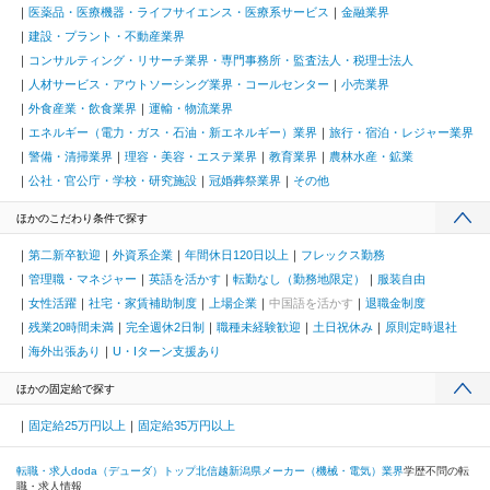
医薬品・医療機器・ライフサイエンス・医療系サービス
金融業界
建設・プラント・不動産業界
コンサルティング・リサーチ業界・専門事務所・監査法人・税理士法人
人材サービス・アウトソーシング業界・コールセンター
小売業界
外食産業・飲食業界
運輸・物流業界
エネルギー（電力・ガス・石油・新エネルギー）業界
旅行・宿泊・レジャー業界
警備・清掃業界
理容・美容・エステ業界
教育業界
農林水産・鉱業
公社・官公庁・学校・研究施設
冠婚葬祭業界
その他
ほかのこだわり条件で探す
第二新卒歓迎
外資系企業
年間休日120日以上
フレックス勤務
管理職・マネジャー
英語を活かす
転勤なし（勤務地限定）
服装自由
女性活躍
社宅・家賃補助制度
上場企業
中国語を活かす
退職金制度
残業20時間未満
完全週休2日制
職種未経験歓迎
土日祝休み
原則定時退社
海外出張あり
U・Iターン支援あり
ほかの固定給で探す
固定給25万円以上
固定給35万円以上
転職・求人doda（デューダ）トップ
北信越
新潟県
メーカー（機械・電気）業界
学歴不問の転
職・求人情報