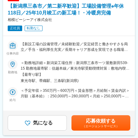
から信頼される状態を目指しています。
【新潟県三条市／第二新卒歓迎】工場設備管理※年休
■業務について：
計量器や周辺機器の制御装置の設計業務をお任せします。
118日／25年10月竣工の新工場！・冷暖房完備
■組織構成：30代～40代後半中心に活躍中。9割が中途入社です。
お客様の製造ラインに組み込まれることが多く、ご要望や納品先
相模ピーシーアイ株式会社
の環境に応じて設計します。農産物、鉄など様々な計量物に応じ
■当社について：
正社員
転勤なし
たシステムを提供しています。
『日本のガリバーから世界のIDOMへ』東証プライム上場でクルマ
買取実績、中古車販売実績共に業界トップクラスの会社です。
■具体的には
【新設工場の設備管理／未経験歓迎／安定経営と働きやすさを両
・FA機器を利用した制御設計
立／手当・福利厚生充実／長期キャリア形成を実現できる職場】
・電気図面の作成
仕事内容
■業務概要
・ＰＬＣ制御プログラム作成
当社新潟栄工場にて、プリント基板加工機やレーザー加工機など
・協力会社の管理（作業依頼や検収）
＜勤務地詳細＞新潟栄工場住所：新潟県三条市一ツ屋敷新田539-
各種生産設備、工場内の機器類の保守・保全・定期点検、軽度の
案件によっては、お客様先へ出張し、設置立ち合いまで行うこと
15 勤務地最寄駅：信越本線／東光寺駅受動喫煙対策：敷地内喫煙
修理、部品発注など設備管理業務全般を担当いただきます。新設
勤務地
がありますが、出張の頻度は平均月1～2回で、全くない月もあり
可能場所あり変更の範囲：会社の定める事業所
【最寄り駅】
工場で最先端設備の管理・改善に携わり、製造現場を支える重要
ます。
東光寺駅、帯織駅、三条駅(新潟県)
なポジションです。
■組織構成：
＜予定年収＞350万円～600万円＜賃金形態＞月給制＜賃金内訳＞
■業務詳細
開発部全体では20代～60代まで、約20名在籍しており、今回募集
月額（基本給）：250,000円～280,000円＜月給＞250,000円～
・各種加工機やコンプレッサー、集塵機、エアドライヤー等の点
給与
する計装業務を行っているのは3名となります。
280,000円＜昇給有無＞有＜残業手当＞有＜給与補足＞賞与実績4
検・保守
ヶ月分。賃金はあくまでも目安の金額であり、選考を通じて上下
・不具合や故障の一次対応、修理実施（高度な修理はメーカーへ
■当社について：
する可能性があります。月給(月額)は固定手当を含めた表記です。
依頼）
https://www.tanaka-scale.co.jp/
応募依頼する
・必要部品の発注や在庫管理
気になる
当社は、工場や物流現場で使われる産業用の「はかり」や「表
（エージェントサービス）
・工場内の他部門との連携、設備利用に関する調整
示・制御装置（指示計）」を自社で開発・製造している、計量機
・設備の使用状況や点検履歴の記録
器の専門メーカーです。近年は、既存製品のIoT化やクラウド連