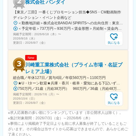
株式会社 バンダイ
規営業はほとんどなく、既存顧客の掘り起こしがメインです。
ノルマについて、現在は数字的なウェイトが大きいですが、担当
【東京／三田】一番くじプロモーション担当◆SNS・CM動画制作
するお客様や本人の状況に合わせて目標を設定するのでご安心く
ディレクション・イベント企画など
ださい。また、達成するための行動やプロセスなども評価対象へ
＜勤務地詳細＞株式会社BANDAI SPIRITSへの出向住所：東京都港区三田3‐5‐19 住友不動産東京三田ガーデンタワー受動喫煙対策：屋内全面禁煙変更の範囲：会社の定める事業所
と変更予定です。達成した場合は賞与に反映されます（※賞与実
＜予定年収＞737万円～936万円＜賃金形態＞月給制＜賃金内訳＞月額（基本給）：315,000円～400,000円＜月給＞315,000円～400,000円＜昇給有無＞有＜残業手当＞有＜給与補足＞※役職と給与は、経験・能力などを考慮し最終決定■昇給：年1回■賞与：年1回■年収例（一般）759万円／中途入社2年目／月給33万円＋時間外手当（30時間）＋賞与■年収例（チーフ）920万円／中途入社2年目／月給40万円＋時間外手当（30時間）＋賞与賃金はあくまでも目安の金額であり、選考を通じて上下する可能性があります。月給(月額)は固定手当を含めた表記です。
績：2～4か月）。
掲載予定期間：
2026/6/18（木）
〜
2026/9/16（水）
気になる
更新日：
2026/8/7（金）
変更の範囲：会社の定める業務
New
川崎重工業株式会社（プライム市場・名証プ
レミア上場）
総合職／年休127日／賞与4回／年収560万円～1100万円
★U・Iターン歓迎★兵庫・香川・岐阜・愛知にある下記いずれかの事業所・神戸工場／兵庫県神戸市中央区・西神工場／兵庫県神戸市西区・西神戸工場／兵庫県神戸市西区・明石工場／兵庫県明石市・播磨工場／兵庫県加古郡・岐阜工場／岐阜県各務原市・名古屋第一工場／愛知県弥富市・名古屋第二工場／愛知県海部郡・坂出工場／香川県坂出市・神戸本社／兵庫県神戸市中央区・東京本社／東京都港区 など※受動喫煙対策実施
750万円／31歳（月給38万円） 960万円／36歳（月給48万円）
掲載予定期間：
2026/7/6（月）
〜
2026/10/4（日）
気になる
更新日：
2026/8/7（金）
※求人応募数の多い順にランキングしています（非公開求人は除く）。
※集計対象期間：2026/7/31（金）～2026/8/6（木）
※事情により掲載終了予定日よりも前に求人募集が終了していることもご
ざいます。その場合は当サイトから応募はできませんので、あらかじめご
了承ください。