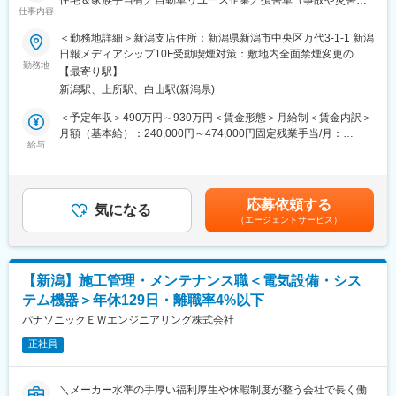
住宅＆家族手当有／自動車リユース企業／損害車（事故や災害で
船舶・鉄道車両・建設機械・産業機械等の動力伝達装置、いわゆ
仕事内容
損傷した車）の輪出販売事業などを展開■□
る「トランスミッション」「ギア」と呼ばれる機構の開発・製
昨今は大規模な風水害が発生し、甚大な数の車や家屋が被害を被
＜勤務地詳細＞新潟支店住所：新潟県新潟市中央区万代3-1-1 新潟
造・販売を行っています。
っています。
日報メディアシップ10F受動喫煙対策：敷地内全面禁煙変更の範
特に船舶・鉄道車両の分野では、技術力・シェアともに国内トッ
当社では、被災された方の経済的、精神的な支援の一部として迅
勤務地
囲：会社の定める事業所
プクラスの地位を確立しています。
【最寄り駅】
速なアジャスター対応と修理、買取のサービスをご提供してまい
また、産学共同による新技術の開発にも注力しています。船舶で
新潟駅、上所駅、白山駅(新潟県)
ります。
は、国内最大級の大型高速フェリーや、海上保安庁殿の船艇に同
また、それは、被災地の早期復興と、引き取った車は適正に処理
＜予定年収＞490万円～930万円＜賃金形態＞月給制＜賃金内訳＞
社のトランスミッションが搭載されています。
し資源循環、温暖化抑制に寄与してまいりたいと考えています。
月額（基本給）：240,000円～474,000円固定残業手当/月：
鉄道車両では、JR各社（北海道・東日本・東海・西日本・九州・
あなたの力を貸してください。
給与
105,000円～150,000円（固定残業時間20時間0分/月）超過した時
貨物）との共同開発により、日本全国で使用されているディーゼ
間外労働の残業手当は追加支給＜月給＞345,000円～624,000円
ルカーにトランスミッションが搭載されています。
■業務内容：
（一律手当を含む）＜昇給有無＞有＜残業手当＞有＜給与補足＞※
また、世界初の技術をもち、世界のディーゼル車などにも採用さ
事故や災害などで損傷した車両の損害状況を調査し、修理工場か
経験・能力・スキル等を考慮の上、当社規定により決定します。■
れるような取引があります。変速装置には、動力伝達装置の専門
応募依頼する
ら提出される見積書の内容や修理費用の妥当性を確認していただ
気になる
昇給：年1回（4月）■決算賞与：年2回※年間平均支給：月収2カ月
メーカとして永年にわたって蓄積した豊富な経験と、独自の技術
（エージェントサービス）
きます。また、修理工場や保険会社との協議を通じて適正な修理
分（業績・個人評価に応じて1.5～3カ月分）賃金はあくまでも目
が生かされています。
費の算定・協定業務も担当いただきます。
安の金額であり、選考を通じて上下する可能性があります。月給
・自動車損害調査（画像調査が中心／案件に応じて立会調査あ
(月額)は固定手当を含めた表記です。
り）
変更の範囲：会社の定める業務
【新潟】施工管理・メンテナンス職＜電気設備・シス
・専用ソフトを使用した損害額/修理費の算出
テム機器＞年休129日・離職率4%以下
・修理見積書の内容確認および妥当性の判断
・保険会社向け見積書・報告書の作成および提出
パナソニックＥＷエンジニアリング株式会社
・保険会社との協定・打ち合わせ
正社員
・社内からの技術的な相談対応
・その他付随する業務
＼メーカー水準の手厚い福利厚生や休暇制度が整う会社で長く働