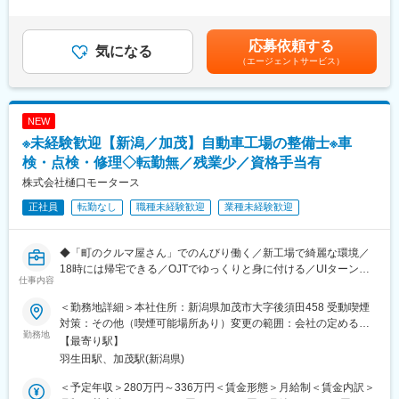
当＞有＜給与補足＞※予定年収はあくまで目安の金額であり、選考
■詳細：
を通じて変動する可能性があります。※その他固定手当：メンテナ
・日常業務として、お客様（リネンサプライ、クリーニング工
■納入システム事例：
ンス手当（8,000円／月、2年目以降 15,000円／月）■昇給：年1
場）から修理の依頼を受けたら、社有車で現場に向かい、修理／
応募依頼する
・パーキングシステム（駐車場管理システム） ・監視／防犯カ
気になる
回■賞与：年2回（昨年度実績5.0ヶ月）賃金はあくまでも目安の金
メンテナンスを行います。
メラシステム ・ビジネスホン／テレビ会議システム
（エージェントサービス）
額であり、選考を通じて上下する可能性があります。月給(月額)は
・機械の販売に伴う設置工事を行う際の現場立会い、下請業者の
・有線ネットワーク設備 ・タクシー配車システム ・バス・ト
固定手当を含めた表記です。
安全管理、機械設置後の試運転／操作説明を行います。
ラック運行管理システム ・一般業務用無線設備
＜取扱製品＞
・防災情報ネットワークシステム ・気象観測装置 ・防災行政
NEW
洗濯機や乾燥機だけではなく、搬送設備やユーティリティなど多
無線設備 ・高機能消防指令センター ・消防救急無線設備
岐に渡ります。
※未経験歓迎【新潟／加茂】自動車工場の整備士※車
などなど
＜出張＞
検・点検・修理◇転勤無／残業少／資格手当有
日帰り出張が発生します。長期に渡る出張が発生する場合は稀で
変更の範囲：会社の定める業務
株式会社樋口モータース
す。また、多くは社用車を利用した直行直帰での勤務です。
＜夜間や休日の呼び出し＞
正社員
転勤なし
職種未経験歓迎
業種未経験歓迎
基本的にはございません。担当機械の緊急対応が必要となった場
合は稀に発生する可能性もございます。
◆「町のクルマ屋さん」でのんびり働く／新工場で綺麗な環境／
■教育体制：
18時には帰宅できる／OJTでゆっくりと身に付ける／UIターン歓
仕事内容
未経験の方もキャッチアップできるよう、3年間で一人前になる計
迎◆
画を立てています。そのため、中途入社者の割合も高く、着実に
＜勤務地詳細＞本社住所：新潟県加茂市大字後須田458 受動喫煙
ステップアップできる環境です。
◎未経験歓迎！地域に根差した“町の整備屋さん”で手に職がつく
対策：その他（喫煙可能場所あり）変更の範囲：会社の定める事
◎2025年秋に新工場オープン！新しい設備環境で整備ができる
勤務地
業所
【最寄り駅】
■入社後の流れ：
◎残業ほぼなしでメリハリ勤務
羽生田駅、加茂駅(新潟県)
数日座学で当社や業界知識などについて学んだ後、OJTで工具の
◎実働7時間15分の働きやすい勤務体系
使い方、修理方法等を覚えていただきます。ゆっくりと時間を掛
◎ブランクOK！ベテランが横について育成
＜予定年収＞280万円～336万円＜賃金形態＞月給制＜賃金内訳＞
けて丁寧に教えるので、業界未経験の方も安心です。
◎UIターン歓迎／地元で長く働きたい方に最適