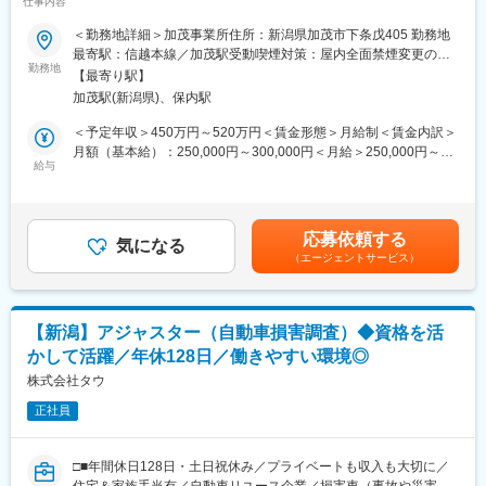
仕事内容
当等福利厚生充実◇◆
■働き方
＜勤務地詳細＞加茂事業所住所：新潟県加茂市下条戊405 勤務地
・フルフレックス
■業務内容
最寄駅：信越本線／加茂駅受動喫煙対策：屋内全面禁煙変更の範
・残業ほぼ０時間※夜間の呼出しや泊まり込みなし
船舶・鉄道車両・建設機械等の動力伝達装置を開発・製造する当
勤務地
囲：会社の定める事業所
（残業０時間を徹底しており、万が一残業が発生した場合も残業
【最寄り駅】
社にて、社内情報システムの設計・開発・保守等を担当して頂き
再発防止策を上長に報告します）
加茂駅(新潟県)、保内駅
ます。
・年休121日、完全週休2日制
＜予定年収＞450万円～520万円＜賃金形態＞月給制＜賃金内訳＞
※休日は、取引先の日産やトヨタと同様に設けられています
■詳細
月額（基本給）：250,000円～300,000円＜月給＞250,000円～
・社宅制度有
・社内システム（受注・売上、生産管理、工程管理、在庫管理、
給与
300,000円＜昇給有無＞有＜残業手当＞有＜給与補足＞■予定年収
・家賃の7割負担※社内規定有
品質管理など）の設計・開発・改修・運用・保守
補足事項あくまで年収下限の金額であり、経験・経歴を考慮の
・社内ＩＴ環境の支援業務（利用部門サポート、問い合わせ対
上、当社規定により決定します。賃金はあくまでも目安の金額で
■同社の特徴：
応）
あり、選考を通じて上下する可能性があります。月給(月額)は固定
1920年に石川工業所として、菊富士マークの銅瓦版の製造を開始
応募依頼する
・ＩＴ資産管理、情報セキュリティ対策
気になる
手当を含めた表記です。
し、1933年より熱間鍛造製品の製造販売を行ってきました。2017
（エージェントサービス）
・DX化、ＡＩ活用推進
年1月からはシンニッタングループの一員として、新たな一歩を踏
み出しています。
■就業環境
A世界の金属鍛造市場は自動車産業や航空宇宙産業の成長により急
〇年間休日126日、リモートワークも上長承認がおりれば可能、
速にのびております。
【新潟】アジャスター（自動車損害調査）◆資格を活
柔軟な働き方ができます。
当社もこれまで一つの自動車メーカーとの取引に集中しておりま
かして活躍／年休128日／働きやすい環境◎
〇退職金制度や寮・社宅制度も充実しており、長く安心して働け
したが、ここ数年で自動車メーカー8社の部品に携るまでに成長し
る環境です。
株式会社タウ
ております。
今後は、自動車以外の鍛造品（航空・建機・産機など）も拡販し
正社員
■組織構成
更に成長して参ります。
計2名が所属しています。
変更の範囲：会社の定める業務
□■年間休日128日・土日祝休み／プライベートも収入も大切に／
■同社の特徴