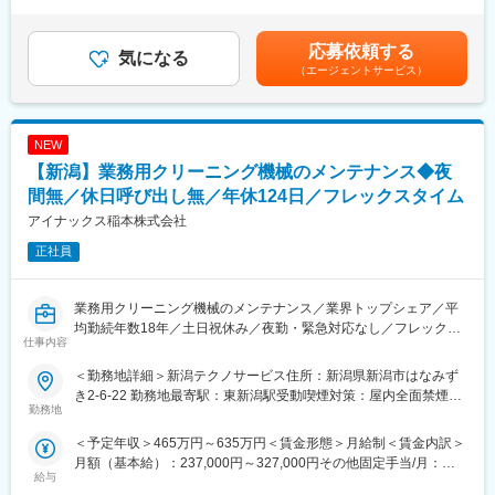
月）超過した時間外労働の残業手当は追加支給＜想定月額＞
業務を行っていただきます。
288,300円～346,000円（一律手当を含む）＜昇給有無＞有＜残業
※導入実績が評価され、顧客企業の別支店への導入が依頼されるケ
手当＞有＜給与補足＞賞与：年２回（７月・１２月、過去実績
応募依頼する
ースもあります。
気になる
400000円～600000円）さらに、会社業績により決算賞与あり給
（エージェントサービス）
与改定：４月賃金はあくまでも目安の金額であり、選考を通じて
■担当顧客数：20社～30社程度になります。
上下する可能性があります。月給(月額)は固定手当を含めた表記で
既存９割、新規１割程度になり基本的にはルート営業がメインに
す。
なります。
NEW
【新潟】業務用クリーニング機械のメンテナンス◆夜
■売上割合
7割程度が公共、３割程度が民間と安定した受注が行えておりま
間無／休日呼び出し無／年休124日／フレックスタイム
す。
アイナックス稲本株式会社
また、新規先の営業もありますが、新潟営業所は主に中越・下越
正社員
エリアで営業活動していただきます。
■職場環境：
業務用クリーニング機械のメンテナンス／業界トップシェア／平
営業担当者は全社で5名。最初は先輩社員に同行し、早ければ6ヶ
均勤続年数18年／土日祝休み／夜勤・緊急対応なし／フレックス
月～1年で独り立ちを目指していきます。当社の平均年齢は40代
仕事内容
タイム制／福利厚生充実／直行直帰可／未経験者も安心の研修体
後半であり、ベテランも多くいる状態になります。
制
＜勤務地詳細＞新潟テクノサービス住所：新潟県新潟市はなみず
■当社の特徴：
き2-6-22 勤務地最寄駅：東新潟駅受動喫煙対策：屋内全面禁煙変
■概要：
勤務地
当社は、駐車券発行・ゲート昇降・料金精算などの駐車場管理シ
更の範囲：会社の定める事業所
業務用洗濯機メーカーとして取引先へ当社製品の納入、設置を行
ステムや、監視カメラなど、情報通信システムの設計・施工・保
＜予定年収＞465万円～635万円＜賃金形態＞月給制＜賃金内訳＞
う当社にて、故障やトラブル時の修理、定期的なメンテナンス、
守を手掛けています。また、公的機関からのニーズも高く、防災
月額（基本給）：237,000円～327,000円その他固定手当/月：
納品時の設置立会いや試運転をお任せします。
行政無線や消防救急無線などを手掛けており、地場優良企業とな
給与
8,000円＜月給＞245,000円～335,000円＜昇給有無＞有＜残業手
っています。