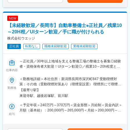
持ち、精密機器・車載部品など主要領域の大手メーカーから高品
430万～・建設業／社会人歴2年未満／430万円・運送業・接客業
質基板として高い評価を獲得しています。
／社会人歴1年／400万円・臨床工学技士/6年以上/490万円～賃金
■教育体制
2）独自技術×品質管理で高難度案件に強み
はあくまでも目安の金額であり、選考を通じて上下する可能性が
同社の入社者は9割以上が未経験からのスタートとなっており、入
独自加工技術と徹底した品質管理体制により、他社では対応困難
あります。月給(月額)は固定手当を含めた表記です。
NEW
社後には2年に渡る研修プログラムを用意している他、点検は2人
な微細加工にも応え、試作～量産まで一貫対応することで顧客か
【未経験歓迎／長岡市】自動車整備士※正社員／残業10
以上で行いますので先輩にフォローしていただける環境です。
らのリピートを実現しています。
・入社時研修（4-5日程）
～20H程／UIターン歓迎／手に職が付けられる
3）安定成長企業
・フォローアップ研修
電子機器・車載領域の需要拡大を背景に継続成長しており、設備
株式会社ウエッジ
・技術2ヵ年ロードマップ研修
投資・技術投資を積極的に進めています。
正社員
転勤なし
職種未経験歓迎
業種未経験歓迎
・メーカーメンテナンス研修
・資格手当取得金制度（ランクに応じて3-15万支給/研修の受講・
変更の範囲：会社の定める業務
試験費の会社負担
～正社員／30年以上地域を支える整備工場の整備士を募集◎経験
者・資格保有者大歓迎！UIターン歓迎◎／残業10～20h程度とプ
■キャリアパス
仕事内容
ライベートも大事にしながら働ける環境です！～
最初の1~2年はメンテナンス業務に従事いただきますが、業務に
慣れてきたらメンテナンス業務だけでなく機械更新の提案など営
＜勤務地詳細＞本社住所：新潟県長岡市深沢町847 受動喫煙対
■職務詳細：
業にも挑戦いただけます。そのため、技術と営業の両面でスキル
策：その他（受動喫煙対策あり（喫煙室設置） 喫煙所にて喫煙可
・自動車（軽自動車～２ｔトラック）車検／点検／故障修理
勤務地
アップができる環境です。
脳）
【最寄り駅】
・車検場への持込み検査業務（認証工場）／引取り・納車
来迎寺駅、越後岩塚駅、前川駅
※資格をお持ちでない方はお任せできる範囲から業務を習得いただ
■働きやすい環境
き資格取得やスキルアップを目指していただきます。
基本は土日祝お休みで、休日出勤は月に2回程度に発生しますが、
＜予定年収＞240万円～370万円＜賃金形態＞月給制＜賃金内訳＞
振替休日取得を推奨しております。また直行直帰が可能で、フレ
月額（基本給）：200,000円～265,000円＜月給＞200,000円～
■業務の特徴：
給与
ックス制度もあるため働きやすい環境です。
265,000円＜昇給有無＞有＜残業手当＞有＜給与補足＞・賞与：
・輸入車修理に必要な診断機などの設備も完備しており、ＢＭ
定期点検がメインで、緊急対応はほとんど発生しません。
前年度実績年2回、計2.00ヶ月分（※業績によって変動あり）・新
Ｗ・ベンツ・アウディ・ＭＩＮＩなど、幅広い車種の対応ができ
規顧客の紹介手当あり（車両販売等）賃金はあくまでも目安の金
ます。