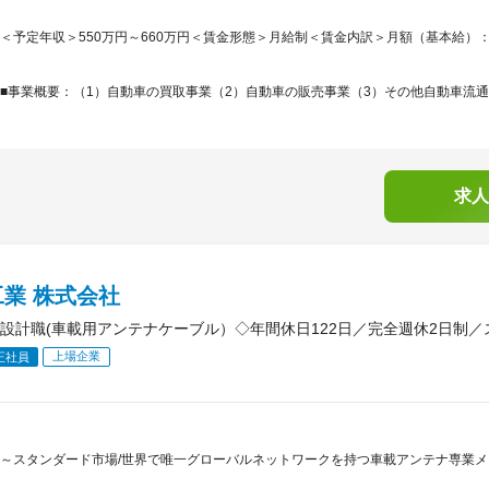
＜予定年収＞550万円～660万円＜賃金形態＞月給制＜賃金内訳＞月額（基本給）：314,0
■事業概要：（1）自動車の買取事業（2）自動車の販売事業（3）その他自動車流通に
求人
業 株式会社
設計職(車載用アンテナケーブル）◇年間休日122日／完全週休2日制
上場企業
正社員
～スタンダード市場/世界で唯一グローバルネットワークを持つ車載アンテナ専業メー