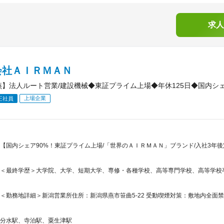
求人
会社ＡＩＲＭＡＮ
燕】法人ルート営業/建設機械◆東証プライム上場◆年休125日◆国内シェ
上場企業
正社員
【国内シェア90%！東証プライム上場/「世界のＡＩＲＭＡＮ」ブランド/入社3年後定
＜最終学歴＞大学院、大学、短期大学、専修・各種学校、高等専門学校、高等学校
＜勤務地詳細＞新潟営業所住所：新潟県燕市笹曲5-22 受動喫煙対策：敷地内全面
分水駅、寺泊駅、粟生津駅