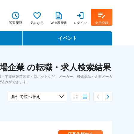
閲覧履歴
気になる
Web履歴書
ログイン
会員登録
イベント
転職イベント・転職セミナー
場企業 の転職・求人検索結果
転職フェア
械・半導体製造装置・ロボットなど）メーカー、機械部品・金型メーカ
転職セミナー動画
絞込みができます。
条件で並べ替え