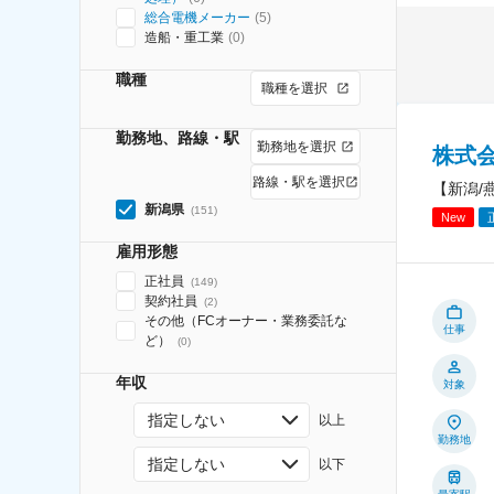
総合電機メーカー
(
5
)
造船・重工業
(
0
)
職種
職種を選択
勤務地、路線・駅
勤務地を選択
株式
路線・駅を選択
【新潟/
新潟県
(
151
)
New
雇用形態
正社員
(
149
)
契約社員
(
2
)
その他（FCオーナー・業務委託な
仕事
ど）
(
0
)
年収
対象
指定しない
以上
勤務地
指定しない
以下