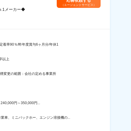
応募依頼する
（エージェントサービス）
.1メーカー◆
着率90％/昨年度賞与6ヶ月分/年休1
卒以上
禁煙変更の範囲：会社の定める事業所
00円～350,000円...
車、ミニバックホー、エンジン溶接機の...