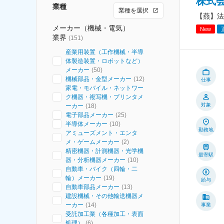
株式
業種
業種を選択
【燕】法
メーカー（機械・電気）
New
業界
(
151
)
産業用装置（工作機械・半導
体製造装置・ロボットなど）
メーカー
(
50
)
機械部品・金型メーカー
(
12
)
仕事
家電・モバイル・ネットワー
ク機器・複写機・プリンタメ
対象
ーカー
(
18
)
電子部品メーカー
(
25
)
半導体メーカー
(
10
)
勤務地
アミューズメント・エンタ
メ・ゲームメーカー
(
2
)
精密機器・計測機器・光学機
最寄駅
器・分析機器メーカー
(
10
)
自動車・バイク（四輪・二
輪）メーカー
(
19
)
給与
自動車部品メーカー
(
13
)
建設機械・その他輸送機器メ
ーカー
(
14
)
事業
受託加工業（各種加工・表面
処理）
(
6
)