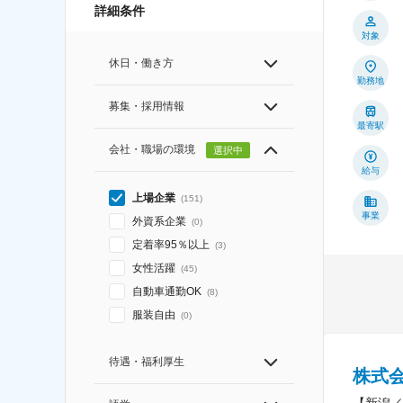
詳細条件
対象
休日・働き方
勤務地
募集・採用情報
最寄駅
会社・職場の環境
選択中
給与
上場企業
(
151
)
事業
外資系企業
(
0
)
定着率95％以上
(
3
)
女性活躍
(
45
)
自動車通勤OK
(
8
)
服装自由
(
0
)
待遇・福利厚生
株式会