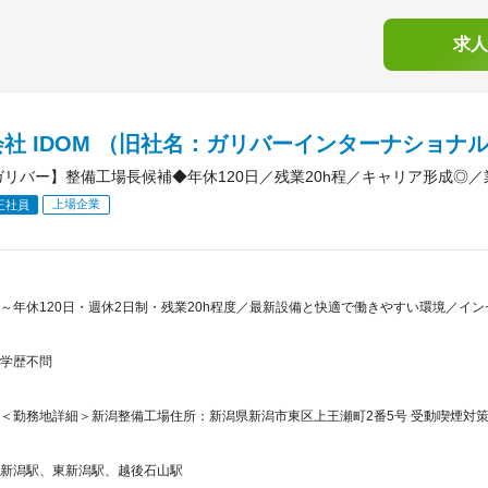
求人
社 IDOM （旧社名：ガリバーインターナショナ
ガリバー】整備工場長候補◆年休120日／残業20h程／キャリア形成◎
上場企業
正社員
～年休120日・週休2日制・残業20h程度／最新設備と快適で働きやすい環境／イ
学歴不問
＜勤務地詳細＞新潟整備工場住所：新潟県新潟市東区上王瀬町2番5号 受動喫煙対
新潟駅、東新潟駅、越後石山駅