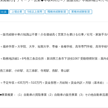
未経験◎】ディーラー営業◆年収435万～／面接1回／早期昇格が叶い
上場企業
5名以上採用
職種未経験歓迎
業種未経験歓迎
正社員
～販売経験や車の知識は不要！介在価値高く営業力を磨ける仕事／社宅・家族手当
＜最終学歴＞大学院、大学、短期大学、専修・各種学校、高等専門学校、高等学校
＜勤務地詳細1＞8号燕三条店住所：新潟県三条市下須頃1067 受動喫煙対策：屋内全面禁
燕三条駅、小針駅、北三条駅、寺尾駅、燕駅、青山駅
＜予定年収＞435万円～510万円＜賃金形態＞月給制＜賃金内訳＞月額（基本給）：218,1
■事業概要：（1）自動車の買取事業（2）自動車の販売事業（3）その他自動車流