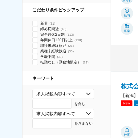
最寄駅
こだわり条件ピックアップ
給与
新着
(
21
)
締め切間近
(
16
)
事業
完全週休2日制
(
113
)
年間休日120日以上
(
138
)
職種未経験歓迎
(
21
)
業種未経験歓迎
(
35
)
学歴不問
(
32
)
転勤なし（勤務地限定）
(
21
)
キーワード
株式
求人掲載内容すべて
【新潟】
New
を含む
求人掲載内容すべて
を含まない
仕事