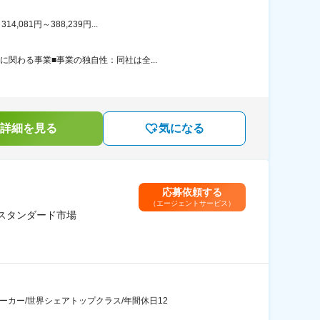
81円～388,239円...
関わる事業■事業の独自性：同社は全...
詳細を見る
気になる
応募依頼する
（エージェントサービス）
／スタンダード市場
カー/世界シェアトップクラス/年間休日12