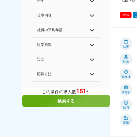
【新潟／
語学
ー
仕事内容
New
社員の平均年齢
従業員数
仕事
設立
対象
応募方法
勤務地
151
この条件の求人数
件
最寄駅
検索する
給与
事業