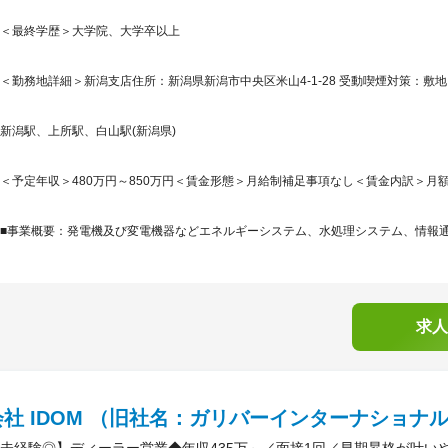
＜最終学歴＞大学院、大学卒以上
＜勤務地詳細＞新潟支店住所：新潟県新潟市中央区米山4-1-28 受動喫煙対策：敷地
新潟駅、上所駅、白山駅(新潟県)
＜予定年収＞480万円～850万円＜賃金形態＞月給制補足事項なし＜賃金内訳＞月額（基本
■事業概要：発電機及び変電機器などエネルギーシステム、水処理システム、情報通信
求人
社 IDOM （旧社名：ガリバーインターナショナ