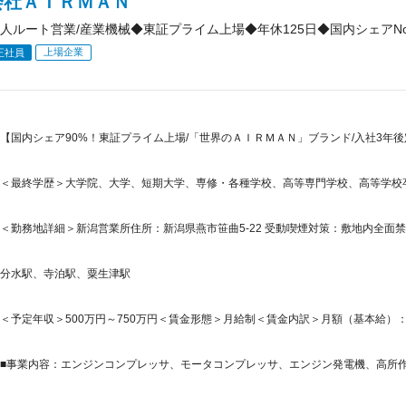
会社ＡＩＲＭＡＮ
人ルート営業/産業機械◆東証プライム上場◆年休125日◆国内シェアNo
上場企業
正社員
【国内シェア90%！東証プライム上場/「世界のＡＩＲＭＡＮ」ブランド/入社3年後定
＜最終学歴＞大学院、大学、短期大学、専修・各種学校、高等専門学校、高等学校
＜勤務地詳細＞新潟営業所住所：新潟県燕市笹曲5-22 受動喫煙対策：敷地内全面
分水駅、寺泊駅、粟生津駅
＜予定年収＞500万円～750万円＜賃金形態＞月給制＜賃金内訳＞月額（基本給）：240,0
■事業内容：エンジンコンプレッサ、モータコンプレッサ、エンジン発電機、高所作業