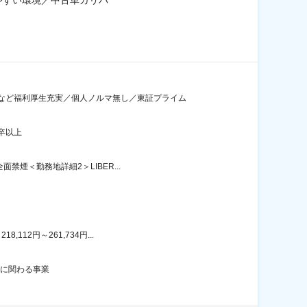
やすい環境／中古車ガリバ
など福利厚生充実／個人ノルマ無し／東証プライム
卒以上
煙＜勤務地詳細2＞LIBER...
12円～261,734円...
通に関わる事業