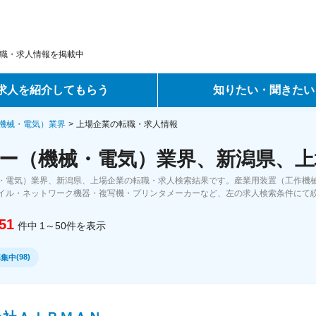
職・求人情報を掲載中
求人を紹介してもらう
知りたい・聞きたい
ントサービス
転職ノウハウ
機械・電気）業界
上場企業の転職・求人情報
ー（機械・電気）業界、新潟県、上
サービス
データで見る転職
・電気）業界、新潟県、上場企業の転職・求人検索結果です。産業用装置（工作機
ーエージェントサービス
コラム・インタビュー
イル・ネットワーク機器・複写機・プリンタメーカーなど、左の求人検索条件にて
51
件中
1～50
件
を表示
転職Q&A
(
98
)
募集中