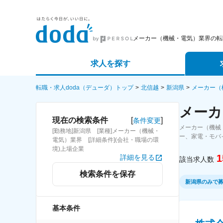
メーカー（機械・電気）業界の転
求人を探す
詳細条件から探す
エージェ
転職・求人doda（デューダ）トップ
北信越
新潟県
メーカー（
メーカ
新着求人から探す
スカウト
[
]
現在の検索条件
条件変更
メーカー（機械
[勤務地]新潟県 [業種]メーカー（機械・
求人特集から探す
パートナ
ー、家電・モバ
電気）業界 [詳細条件](会社・職場の環
境)上場企業
1
詳細を見る
該当求人数
検索条件を保存
新潟県のみで
基本条件