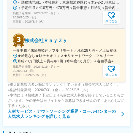
＜勤務地詳細1＞本社住所：東京都渋谷区代々木2-2-2 JR東日本本社ビル9階受動喫煙対策：屋内全面禁煙＜勤務地詳細2＞東京都内オフィス住所：東京都23区内 受動喫煙対策：屋内全面禁煙変更の範囲：会社の定める事業所（リモートワーク含む）
＜予定年収＞410万円～470万円＜賃金形態＞月給制＜賃金内訳＞月額（基本給）：240,000円～250,000円＜月給＞240,000円～250,000円＜昇給有無＞有＜残業手当＞有＜給与補足＞※想定年収には残業月20Hも含めています■昇給：年1回■賞与：年2回(合計3.0ヶ月程度)※総合職：計6.0ヶ月程度■モデル年収総合職（課長）900万円総合職（マネージャー）630万円総合職（主任）520万円エリア（課員）410万円賃金はあくまでも目安の金額であり、選考を通じて上下する可能性があります。月給(月額)は固定手当を含めた表記です。
掲載予定期間：
2026/7/27（月）
〜
2026/10/25（日）
気になる
更新日：
2026/8/4（火）
株式会社ＲａｙＺｙ
一般事務／未経験歓迎／フルリモート／月給28万円～／土日祝休
★転勤なし★駅チカオフィス★リモートワーク（フルリモート相談可）※研修期間中・試用期間中はオフィス出社となります【本社】東京都渋谷区神宮前6-18-5鷹羽ビル7階◆最寄り駅：JR渋谷駅／徒歩約5分◆最寄り駅：東京メトロ千代田線・明治神宮前／徒歩約9分◆最寄り駅：JR原宿駅／徒歩約13分
月給28万円以上＋賞与年2回（昨年度2カ月分）＋各種手当※経験・能力等を考慮のうえ、決定いたします。
掲載予定期間：
2026/6/15（月）
〜
2026/9/13（日）
気になる
更新日：
2026/6/15（月）
※求人応募数の多い順にランキングしています（非公開求人は除く）。
※集計対象期間：2026/7/31（金）～2026/8/6（木）
※事情により掲載終了予定日よりも前に求人募集が終了していることもご
ざいます。その場合は当サイトから応募はできませんので、あらかじめご
了承ください。
人材サービス・アウトソーシング業界・コールセンター
の
人気求人ランキングを詳しく見る