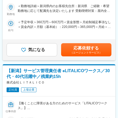
ェクトに携わることができるので、製品・分野の垣根を越えて、
●安定基盤／上場後20年以上黒字経営企業
知識や経験を重ねることができます。
＜勤務地詳細＞新潟県内のお客様先住所：新潟県 ご経験・希望
●くるみんマークを取得済み、子育てしながら就業しやすい環境
【幅広いキャリアプラン】エンジニアサポートシステム(ESS)が確
勤務地に応じて配属先を決定いたします 受動喫煙対策：屋内全面
●設計構築～運用保守まで幅広い案件を保有
立しており、専任のキャリア担当や先輩と現状・未来の話ができ
勤務地
禁煙変更の範囲：本文参照
●資格取得報奨金・教育研修体制など充実／キャリアアップが可能
ます。継続的な研修・支援制度があるので自分のキャリアにあっ
＜予定年収＞360万円～600万円＜賃金形態＞月給制補足事項なし
●キャリア支援担当と面談の上自らのキャリア形成ができる環境
た派遣先を選定することができます。キャリアパスに関しても志
＜賃金内訳＞月額（基本給）：220,000円～365,000円＜月給＞
向を考慮し、エンジニアスペシャリスト、現場・請負マネジメン
給与
220,000円～365,000円＜昇給有無＞有＜残業手当＞有＜給与補足
■業務内容：
ト、管理経営部門などを用意しています。
＞■賞与：年2回（6月・12月）※平均4.56ヵ月分／業績賞与あり／
2輪/4輪向けメータ,HUDの製品機能テスト仕様書の作成及び実施
【長期就業のための手厚いサポート】年休120日以上/月残業22時
20年以上黒字決算■給与改定：年1回（7月）■年収例：4,700,000
業務（設計/評価・実験）をお任せ致します。
間/有給取得率74％/男性の育児・看護休暇も運用実績あり/子ども
円（28歳、役職なし、経験4年）、6,200,000円（33歳、マネージ
【変更の範囲：会社の定める業務】
手当(18歳まで月1万円)/育児休暇取得率100％(※くるみんマーク取
応募依頼する
気になる
ャー補佐、経験8年）、7,000,000円（37歳、マネージャー、入社
得企業)/育児休暇からの復帰率92％
（エージェントサービス）
12年）賃金はあくまでも目安の金額であり、選考を通じて上下す
■業務詳細：
る可能性があります。月給(月額)は固定手当を含めた表記です。
・製品機能テスト仕様書作成
仕様設計から展開された資料を基に、ソフトの変化点を抽出しテ
【新潟】サービス管理責任者 ※LITALICOワークス／30
スト内容検討
検討したテスト内容を実施するための手順書(製品機能テスト仕様
代・40代活躍中／残業約15h
書)作成
株式会社ＬＩＴＡＬＩＣＯ
・製品機能テスト実施
製品機能テスト仕様書に沿ってテスト実施
正社員
上場企業
テスト実施し期待通りの動作とならなかった場合にその要因(ソフ
ト不具合/手順書誤記/その他)分析
【働くことに障害がある方のためのサービス「LITALICOワーク
・その他
ス」】
製品機能テスト仕様書作成/実施を協力企業へ実施調整業務(機材手
仕事内容
配/進捗管理等)
■業務内容：