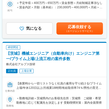
＜予定年収＞400万円～650万円＜賃金形態＞月給制補足事項なし
向を考慮し、スペシャリスト、現場・請負マネジメント、管理経
※あくまで想定の案件となります。
＜賃金内訳＞月額（基本給）：230,000円～400,000円＜月給＞
営部門などのポジションを用意しています。
※ご経験・スキル・ご希望に合わせてアサイン先を決定いたしま
給与
230,000円～400,000円＜昇給有無＞有＜残業手当＞有＜給与補足
【長期就業のための手厚いサポート】年休120日以上/月残業18.9
す。
＞■賞与：年2回（6月・12月）※平均4.2ヵ月分／業績賞与あり／
時間/有給取得率74％/男性の育児・看護休暇も運用実績あり/子ど
20年以上黒字決算■給与改定：年1回（7月）■年収例：4,700,000
も手当(18歳まで月1万円)/育児休暇取得率100％(※くるみんマーク
■業務詳細：
円（28歳、役職なし、経験4年）、6,200,000円（33歳、マネージ
取得企業)/育児休暇からの復帰率92％
（1）機械設計
応募依頼する
気になる
ャー補佐、経験8年）、7,000,000円（37歳、マネージャー、入社
大型もしくは小型の研磨機の機械設計
（エージェントサービス）
12年）賃金はあくまでも目安の金額であり、選考を通じて上下す
（2）制御設計
る可能性があります。月給(月額)は固定手当を含めた表記です。
装置の仕様に合わせた回路講設計（制御盤設計）
その他、付随する配線業務や動作確認のための設定、立上げ業務
締切間近
など
【茨城】機械エンジニア（自動車向け）エンジニア第
■同社で働くメリット：
一/プライム上場/上流工程の案件多数
【経営の安定】自己資本比率64.6％で経営安定(※通常40％以上で
株式会社アルプス技研
健全)／さらに売上・経常利益ともに年々増加傾向／株式上場後は
20年以上黒字経営／創業から40年以上一度も社員の人員整理をし
正社員
上場企業
ていません。
【エンジニアとしてのキャリアアップ】取引社数700社以上であ
り、上流工程にも携われます。様々のな大手企業の最先端プロジ
【創業時から一切リストラなく社員の雇用を守り続ける/プライム
ェクトに携わることができるので、製品・分野の垣根を越えて、
上場/年休120日以上/月残業18時間/有給取得率74％/男性の育児・
仕事内容
知識や経験を重ねることができます。
看護休暇も運用実績あり/育児休暇取得率100％)】
【幅広いキャリアプラン】エンジニアサポートシステム(ESS)が確
＜勤務地詳細＞茨城県内のお客様先住所：茨城県 ご経験・希望
立しており、専任のキャリア担当や先輩と現状・未来の話ができ
■業務内容：
勤務地に応じて配属先を決定します 受動喫煙対策：屋内全面禁煙
ます。継続的な研修・支援制度があるので自分のキャリアにあっ
自動車向けのモビリティ向け シートベルト、エアバックの設計補
勤務地