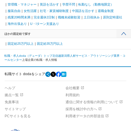
管理職・マネジャー
英語を活かす
学歴不問
転勤なし（勤務地限定）
服装自由
女性活躍
社宅・家賃補助制度
中国語を活かす
退職金制度
残業20時間未満
完全週休2日制
職種未経験歓迎
土日祝休み
原則定時退社
海外出張あり
U・Iターン支援あり
ほかの固定給で探す
固定給25万円以上
固定給35万円以上
転職・求人doda（デューダ）トップ
北信越
新潟県
人材サービス・アウトソーシング業界・コ
ールセンター
上場企業の転職・求人情報
転職サイト dodaをシェア
ヘルプ
会社概要
拠点一覧
利用規約
免責事項
通信に関する情報の利用について
サイトマップ
採用を検討中の方へ
PCサイトを見る
利用者データの外部送信