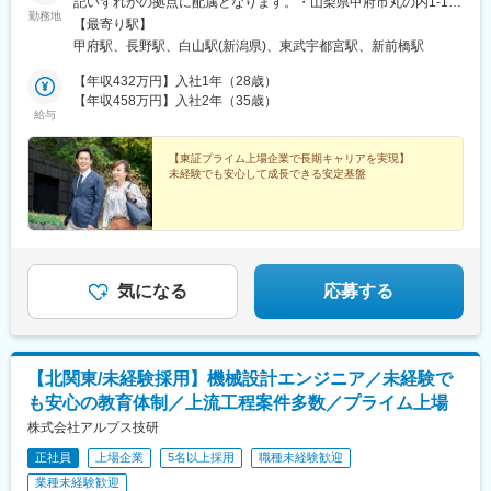
記いずれかの拠点に配属となります。・山梨県甲府市丸の内1-1-
ト、管理経営部門などのポジションを用意しています。
勤務地
20・長野県長野市稲葉210-2・新潟県新潟市中央区川岸町1-49・
【最寄り駅】
【長期就業のための手厚いサポート】年休120日以上/月残業18時
栃木県宇都宮市中央3-1-2・群馬県前橋市元総社町189※屋内原則
間/有給取得率71％/男性の育児・看護休暇も運用実績あり/子ども
甲府駅、長野駅、白山駅(新潟県)、東武宇都宮駅、新前橋駅
禁煙（喫煙専用室設置あり）
手当(18歳まで月1万円)/育児休暇取得率100％(※くるみんマーク取
【年収432万円】入社1年（28歳）
得企業)/育児休暇からの復帰率92％
【年収458万円】入社2年（35歳）
給与
【東証プライム上場企業で長期キャリアを実現】
未経験でも安心して成長できる安定基盤
気になる
応募する
【北関東/未経験採用】機械設計エンジニア／未経験で
も安心の教育体制／上流工程案件多数／プライム上場
株式会社アルプス技研
正社員
上場企業
5名以上採用
職種未経験歓迎
業種未経験歓迎