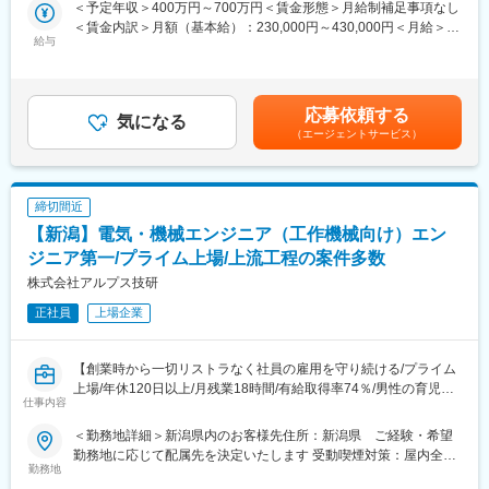
＜予定年収＞400万円～700万円＜賃金形態＞月給制補足事項なし
ます。継続的な研修・支援制度があるので自分のキャリアにあっ
(1)車内内装機器、電装品、エンジンECU・パワートレイン開発(2)
＜賃金内訳＞月額（基本給）：230,000円～430,000円＜月給＞
た派遣先を選定することができます。キャリアパスに関しても志
精密測定機器や光学機器、時計、分析機器(3)内視鏡やMRI、CT、
給与
230,000円～430,000円＜昇給有無＞有＜残業手当＞有＜給与補足
向を考慮し、エンジニアスペシャリスト、現場・請負マネジメン
レーザー治療機器、の開発(4)半導体製造装置、産業用モータ、発
＞■賞与：年2回（6月・12月）※平均4.56ヵ月分／業績賞与あり／
ト、管理経営部門などを用意しています。
電機の開発 等
20年以上黒字決算■給与改定：年1回（7月）■年収例：4,700,000
円（28歳、役職なし、経験4年）、6,200,000円（33歳、マネージ
【長期就業のための手厚いサポート】年休120日以上/月残業18.9
■業務の魅力
応募依頼する
気になる
ャー補佐、経験8年）、7,000,000円（37歳、マネージャー、入社
時間/有給取得率74％/男性の育児・看護休暇も運用実績あり/子ど
上流工程比率が高く、評価のみで終わらず仕様検討から関われる
（エージェントサービス）
12年）賃金はあくまでも目安の金額であり、選考を通じて上下す
も手当(18歳まで月1万円)/育児休暇取得率100％(※くるみんマーク
点が特長です。自動車・医療・精密・半導体など多様な分野で経
る可能性があります。月給(月額)は固定手当を含めた表記です。
取得企業)/育児休暇からの復帰率92％
験を重ねることで、技術の幅を広げながら専門性を高められま
す。案件が豊富なため、現在のキャリア停滞を感じている方も、
締切間近
希望に沿った領域へステップアップしやすい環境です。
【新潟】電気・機械エンジニア（工作機械向け）エン
■同社で働くメリット：
ジニア第一/プライム上場/上流工程の案件多数
【経営の安定】自己資本比率65.8％で経営安定(※通常40％以上で
株式会社アルプス技研
健全)／さらに売上・経常利益ともに年々増加傾向／株式上場後は
20年以上黒字経営／創業から40年以上一度も社員の人員整理をし
正社員
上場企業
ていません。
【エンジニアとしてのキャリアアップ】取引社数700社以上であ
り、上流工程にも携われます。様々のな大手企業の最先端プロジ
【創業時から一切リストラなく社員の雇用を守り続ける/プライム
ェクトに携わることができるので、製品・分野の垣根を越えて、
上場/年休120日以上/月残業18時間/有給取得率74％/男性の育児・
仕事内容
知識や経験を重ねることができます。
看護休暇も運用実績あり/育児休暇取得率100％)】
【幅広いキャリアプラン】エンジニアサポートシステム(ESS)が確
＜勤務地詳細＞新潟県内のお客様先住所：新潟県 ご経験・希望
立しており、専任のキャリア担当や先輩と現状・未来の話ができ
■業務内容：
勤務地に応じて配属先を決定いたします 受動喫煙対策：屋内全面
ます。継続的な研修・支援制度があるので自分のキャリアにあっ
工作機械（各種研削盤）の 設計//評価・実験をご担当いただきま
勤務地
禁煙
た派遣先を選定することができます。キャリアパスに関しても志
す。