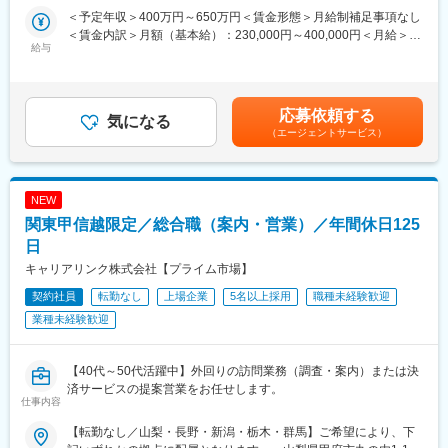
た派遣先を選定することができます。キャリアパスに関しても志
助/設計//評価・実験をご担当いただきます。
＜予定年収＞400万円～650万円＜賃金形態＞月給制補足事項なし
向を考慮し、エンジニアスペシャリスト、現場・請負マネジメン
※あくまで想定の案件となります。
＜賃金内訳＞月額（基本給）：230,000円～400,000円＜月給＞
ト、管理経営部門などのポジションを用意しています。
※ご経験・スキル・ご希望に合わせてアサイン先を決定いたしま
給与
230,000円～400,000円＜昇給有無＞有＜残業手当＞有＜給与補足
【長期就業のための手厚いサポート】年休120日以上/月残業18時
す。
＞■賞与：年2回（6月・12月）※平均4.2ヵ月分／業績賞与あり／
間/有給取得率71％/男性の育児・看護休暇も運用実績あり/子ども
20年以上黒字決算■給与改定：年1回（7月）■年収例：4,700,000
手当(18歳まで月1万円)/育児休暇取得率100％(※くるみんマーク取
■業務詳細：
円（28歳、役職なし、経験4年）、6,200,000円（33歳、マネージ
得企業)/育児休暇からの復帰率92％
・クライアントとなる完成車メーカーへの図面提出に伴うチェッ
応募依頼する
気になる
ャー補佐、経験8年）、7,000,000円（37歳、マネージャー、入社
ク
（エージェントサービス）
12年）賃金はあくまでも目安の金額であり、選考を通じて上下す
・エアバック用 基布の図面化とインドへの業務指導
る可能性があります。月給(月額)は固定手当を含めた表記です。
・関連するデータ処理、まとめ
NEW
■同社で働くメリット：
【経営の安定】自己資本比率64.6％で経営安定(※通常40％以上で
関東甲信越限定／総合職（案内・営業）／年間休日125
健全)／さらに売上・経常利益ともに年々増加傾向／株式上場後は
日
20年以上黒字経営／創業から40年以上一度も社員の人員整理をし
キャリアリンク株式会社【プライム市場】
ていません。
【エンジニアとしてのキャリアアップ】取引社数700社以上であ
契約社員
転勤なし
上場企業
5名以上採用
職種未経験歓迎
り、上流工程にも携われます。様々のな大手企業の最先端プロジ
業種未経験歓迎
ェクトに携わることができるので、製品・分野の垣根を越えて、
知識や経験を重ねることができます。
【幅広いキャリアプラン】エンジニアサポートシステム(ESS)が確
【40代～50代活躍中】外回りの訪問業務（調査・案内）または決
立しており、専任のキャリア担当や先輩と現状・未来の話ができ
済サービスの提案営業をお任せします。
ます。継続的な研修・支援制度があるので自分のキャリアにあっ
仕事内容
た派遣先を選定することができます。キャリアパスに関しても志
【転勤なし／山梨・長野・新潟・栃木・群馬】ご希望により、下
向を考慮し、エンジニアスペシャリスト、現場・請負マネジメン