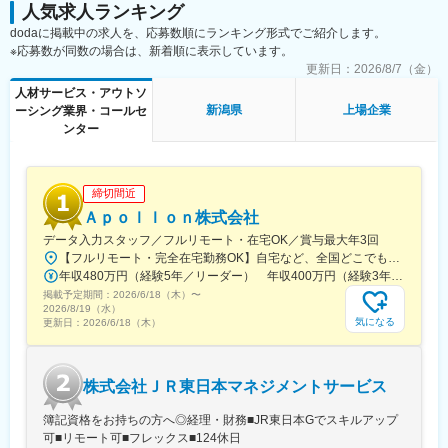
・年1回の営業所集会：社内方針の共有及び社内人脈形成の場があ
人気求人ランキング
ります。
dodaに掲載中の求人を、応募数順にランキング形式でご紹介します。
・メンター制度：異なる派遣先の社員同士がグループを組み、仕
※応募数が同数の場合は、新着順に表示しています。
事や技術に対する相談などを受け付ける制度があります。月1回、
更新日：
2026/8/7（金）
勉強会を行っているグループもあるとのこと。
・社内掲示板：特定派遣の企業ですと、派遣元の企業への帰属意
人材サービス・アウトソ
識がなくなりがちですが、社内掲示板にて異なる派遣先の社員と
新潟県
上場企業
ーシング業界・コールセ
技術的な質問からおすすめのお店まで情報交換することができま
ンター
す。
・社内交流イベント：全社員が一同に集まる年末一泊研修会や事
業部でのイベントを行っております。また、フットサル、テニ
締切間近
ス、ゴルフ、ダーツ、野球等の同好会活動も盛んです。
Ａｐｏｌｌｏｎ株式会社
データ入力スタッフ／フルリモート・在宅OK／賞与最大年3回
【フルリモート・完全在宅勤務OK】自宅など、全国どこでもあなたが働きやすい場所で働けます★転居を伴う転勤なし★全国47都道府県どこからでも応募OK【本社】東京都新宿区山吹町130番地の15 茜ビル2-A＜アクセス＞有楽町線「江戸川橋駅」、東西線「東西線」より徒歩10分※受動喫煙対策：あり
年収480万円（経験5年／リーダー） 年収400万円（経験3年／メンバー）
掲載予定期間：
2026/6/18（木）
〜
2026/8/19（水）
気になる
更新日：
2026/6/18（木）
株式会社ＪＲ東日本マネジメントサービス
簿記資格をお持ちの方へ◎経理・財務■JR東日本Gでスキルアップ
可■リモート可■フレックス■124休日