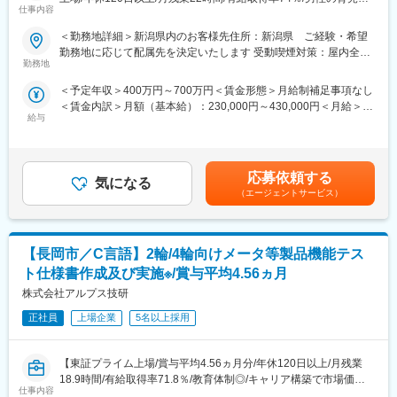
仕事内容
看護休暇も運用実績あり/育児休暇取得率100％)】
■働く環境
同社は安定経営を続け、創業以来リストラを一度も行っていませ
＜勤務地詳細＞新潟県内のお客様先住所：新潟県 ご経験・希望
■業務内容：長期安定的に市場価値向上が期待できる開発の上流工
ん。定着率95.4％を支える背景には、現場に寄り添う風土と丁寧
勤務地に応じて配属先を決定いたします 受動喫煙対策：屋内全面
程を、エンジニアの希望を最大限考慮し担当いただきます。
なサポートがあります。育児・看護休暇の実績も豊富で、ライフ
勤務地
禁煙
ステージに合わせて働けます。
＜予定年収＞400万円～700万円＜賃金形態＞月給制補足事項なし
(1)自動車電気制御ユニット、各種電子制御ユニットの開発(2)半導
＜賃金内訳＞月額（基本給）：230,000円～430,000円＜月給＞
体製造装置・半導体制御装置の開発(3)医療画像システム・産業用
■働き方
給与
230,000円～430,000円＜昇給有無＞有＜残業手当＞有＜給与補足
ロボット制御のソフトウェア開発、航空機エンジン・タービンの
・残業は平均月22時間、サービス残業なし
＞■賞与：年2回（6月・12月）※平均4.56ヵ月分／業績賞与あり／
解析評価、インフラシステム等
・有休取得率74％で、取得を積極的に推奨
20年以上黒字決算■給与改定：年1回（7月）■年収例：4,700,000
■特徴：請負の設計事務所として1968年にスタートした同社は、
・子ども手当など長期就業を支える制度が充実
円（28歳、役職なし、経験4年）、6,200,000円（33歳、マネージ
技術者派遣／請負・受託開発を中核として事業を展開していま
応募依頼する
気になる
ャー補佐、経験8年）、7,000,000円（37歳、マネージャー、入社
す。メーカーによる圧倒的な支持・安定経営・生涯雇用を誇りと
■キャリアパス
（エージェントサービス）
12年）賃金はあくまでも目安の金額であり、選考を通じて上下す
しており、堅実さが一番の特徴と言えます。請負・受託開発の際
ESS（エンジニアサポートシステム）により、専任担当が継続的
る可能性があります。月給(月額)は固定手当を含めた表記です。
だけでなく、派遣時におけるプロジェクトもチーム単位で行うた
にキャリア相談を実施。上流設計に進む、異業界へ技術領域を広
め結束力の高さに加え、転居を伴う転勤は相談の上で決定するた
げる、スペシャリストやマネジメントへ進むなど、多様な選択肢
【長岡市／C言語】2輪/4輪向けメータ等製品機能テス
め自宅からの通勤可能性が高く、退職者も少ない長期就業可能な
を描けます。入社後も面談を重ね、希望と適性に基づくアサイン
環境です。
を行います。
ト仕様書作成及び実施※/賞与平均4.56ヵ月
■同社で働くメリット：
株式会社アルプス技研
【経営の安定】自己資本比率65.8％で経営安定(※通常40％以上で
健全)／さらに売上・経常利益ともに年々増加傾向／株式上場後は
正社員
上場企業
5名以上採用
20年以上黒字経営／創業から40年以上一度も社員の人員整理をし
ていません。
【東証プライム上場/賞与平均4.56ヵ月分/年休120日以上/月残業
【エンジニアとしてのキャリアアップ】取引社数700社以上であ
18.9時間/有給取得率71.8％/教育体制◎/キャリア構築で市場価値
り、上流工程にも携われます。様々のな大手企業の最先端プロジ
仕事内容
を高める/育児休暇取得率100％/希望勤務地配慮】