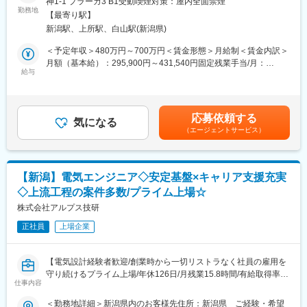
神1-1 プラーカ3 B1受動喫煙対策：屋内全面禁煙
・形のないサービスを扱うからこそ、顧客のBPR（業務プロセス
勤務地
【最寄り駅】
再設計）にまで踏み込み、自らの提案で現場を動かす手応えを感
新潟駅、上所駅、白山駅(新潟県)
じたい。
・単なる物売りではなく、顧客の経営課題から逆算して「オペレ
＜予定年収＞480万円～700万円＜賃金形態＞月給制＜賃金内訳＞
ーションを組み替える」という高難易度な介在価値を武器にした
月額（基本給）：295,900円～431,540円固定残業手当/月：
い。
給与
104,100円～151,800円（固定残業時間45時間0分/月）超過した時
・多角的な事業展開を行う企業に対し、ハイペースで提案・実行
間外労働の残業手当は追加支給＜月給＞400,000円～583,340円
を繰り返すことで、ビジネスの本質を見抜く力を養いたい。
（一律手当を含む）＜昇給有無＞有＜残業手当＞有＜給与補足＞※
想定年収構成：ベース給与＋賞与※対象者のみShort-term Incentive
応募依頼する
■ミッション
気になる
を追加支給します。※年2回の人事考課にて給与改定あり賃金はあ
（エージェントサービス）
あなたには、タイミーを活用してクライアントの人手不足・人材
くまでも目安の金額であり、選考を通じて上下する可能性があり
課題を解決し、事業成長を伴走する役割を担っていただきます。
ます。月給(月額)は固定手当を含めた表記です。
タイミーは1回の稼働ごとに売上が発生する成果報酬型のサービス
【新潟】電気エンジニア◇安定基盤×キャリア支援充実
であり、1回ごとの利用満足度を上げる取り組みが必要になりま
◇上流工程の案件多数/プライム上場☆
す。そのため、「売って終わり」ではなく、導入後も常にクライ
アントをサポートし、提案し続ける。
株式会社アルプス技研
同じクライアントでも、他店舗/事業所（例：新橋店で導入してい
正社員
上場企業
るクライアントに、上野店での導入を推進）への展開や、同じ店
舗/事業所の別職種への導入を通して、さらなる利用の拡大のチャ
ンスを狙っていきます。
【電気設計経験者歓迎/創業時から一切リストラなく社員の雇用を
守り続けるプライム上場/年休126日/月残業15.8時間/有給取得率
売って終わりではなく、顧客の“事業改善”を共に創っていく仕事で
仕事内容
78.2％/男性の育児・看護休暇も運用実績あり/育児休暇取得率
す。
100％】
＜勤務地詳細＞新潟県内のお客様先住所：新潟県 ご経験・希望