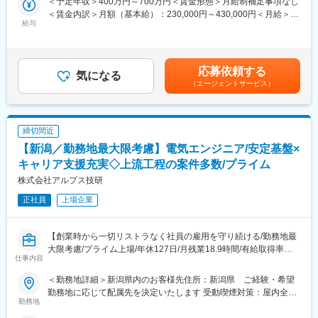
＜予定年収＞400万円～700万円＜賃金形態＞月給制補足事項なし
(1)自動車電気制御ユニット、各種電子制御ユニットの開発(2)半導
【幅広いキャリアプラン】エンジニアサポートシステム(ESS)が確
＜賃金内訳＞月額（基本給）：230,000円～430,000円＜月給＞
体製造装置・半導体制御装置の開発(3)医療画像システム・産業用
立しており、専任のキャリア担当や先輩と現状・未来の話ができ
給与
230,000円～430,000円＜昇給有無＞有＜残業手当＞有＜給与補足
ロボット制御のソフトウェア開発、航空機エンジン・タービンの
ます。継続的な研修・支援制度があるので自分のキャリアにあっ
＞■賞与：年2回（6月・12月）※平均4.56ヵ月分／業績賞与あり／
解析評価、インフラシステム等
た派遣先を選定することができます。キャリアパスに関しても志
20年以上黒字決算■給与改定：年1回（7月）■年収例：4,700,000
■特徴：請負の設計事務所として1968年にスタートした同社は、
向を考慮し、エンジニアスペシャリスト、現場・請負マネジメン
円（28歳、役職なし、経験4年）、6,200,000円（33歳、マネージ
技術者派遣／請負・受託開発を中核として事業を展開していま
ト、管理経営部門などのポジションを用意しています。
応募依頼する
気になる
ャー補佐、経験8年）、7,000,000円（37歳、マネージャー、入社
す。メーカーによる圧倒的な支持・安定経営・生涯雇用を誇りと
【長期就業のための手厚いサポート】年休120日以上/月残業18.9
（エージェントサービス）
12年）賃金はあくまでも目安の金額であり、選考を通じて上下す
しており、堅実さが一番の特徴と言えます。請負・受託開発の際
時間/有給取得率74％/男性の育児・看護休暇も運用実績あり/子ど
る可能性があります。月給(月額)は固定手当を含めた表記です。
だけでなく、派遣時におけるプロジェクトもチーム単位で行うた
も手当(18歳まで月1万円)/育児休暇取得率100％(※くるみんマーク
め結束力の高さに加え、転居を伴う転勤は相談の上で決定するた
取得企業)/育児休暇からの復帰率92％
締切間近
め自宅からの通勤可能性が高く、退職者も少ない長期就業可能な
環境です。
【新潟／勤務地最大限考慮】電気エンジニア/安定基盤×
キャリア支援充実◇上流工程の案件多数/プライム
■同社で働くメリット：
株式会社アルプス技研
【経営の安定】自己資本比率65.8％で経営安定(※通常40％以上で
健全)／さらに売上・経常利益ともに年々増加傾向／株式上場後は
正社員
上場企業
20年以上黒字経営／創業から40年以上一度も社員の人員整理をし
ていません。
【エンジニアとしてのキャリアアップ】取引社数700社以上であ
【創業時から一切リストラなく社員の雇用を守り続ける/勤務地最
り、上流工程にも携われます。様々のな大手企業の最先端プロジ
大限考慮/プライム上場/年休127日/月残業18.9時間/有給取得率
仕事内容
ェクトに携わることができるので、製品・分野の垣根を越えて、
74％/男性の育児・看護休暇も運用実績あり/育児休暇取得率
知識や経験を重ねることができます。
100％)】
＜勤務地詳細＞新潟県内のお客様先住所：新潟県 ご経験・希望
勤務地に応じて配属先を決定いたします 受動喫煙対策：屋内全面
【幅広いキャリアプラン】エンジニアサポートシステム(ESS)が確
■業務内容：長期安定的に市場価値向上が期待できる開発の上流工
勤務地
禁煙
立しており、専任のキャリア担当や先輩と現状・未来の話ができ
程を、エンジニアの希望を最大限考慮し担当いただきます。