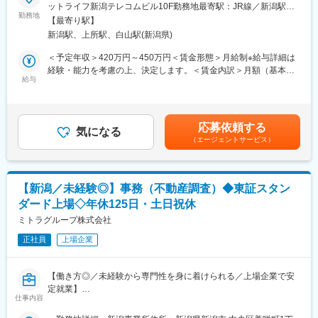
世界70か国と地域に拠点・27,000人以上が活躍するマンパワーグ
ットライフ新潟テレコムビル10F勤務地最寄駅：JR線／新潟駅受
「ありがとう」と感謝されるやりがいがあります。
ループ日本法人。
勤務地
動喫煙対策：屋内全面禁煙変更の範囲：会社の定める事業所（リ
【最寄り駅】
これまで培ってきた「ヒアリング力」「関係構築力」を活かし、
モートワーク含む）
■成果が正当に評価される環境
新潟駅、上所駅、白山駅(新潟県)
企業の人材課題の解決と、働く人のキャリア支援に挑戦しません
同社では年齢や社歴に関わらず、成果を正当に評価しています。
か？
＜予定年収＞420万円～450万円＜賃金形態＞月給制※給与詳細は
・昇給年4回
業界トップクラスの安定基盤と、未経験からでも成長できる環境
経験・能力を考慮の上、決定します。＜賃金内訳＞月額（基本
・賞与年2回
のもと、「人と企業の未来をつなぐ仕事」にチャレンジできま
給与
給）：190,000円～211,000円その他固定手当/月：34,000円固定
・マネージャー／スペシャリストのキャリアパスを用意
す。
残業手当/月：30,000円（固定残業時間20時間0分/月）超過した時
【年収例】
間外労働の残業手当は追加支給＜月給＞254,000円～275,000円
・入社1年目（営業未経験）：330万円前後
■仕事内容
（一律手当を含む）＜昇給有無＞有＜残業手当＞有＜給与補足＞※
・一般ステージ：400万円前後
応募依頼する
企業の課題解決と、人材の活躍支援を両立するポジションです。
気になる
経験・能力により優遇※上記想定には賞与・時間外手当含む■給与
・マネージャー：500万円前後
（エージェントサービス）
・担当企業へのアプローチ（新規／既存フォロー：訪問／電話）
見直し：年1回■賞与：業績に応じて賞与額を決定賃金はあくまで
・スペシャリスト：700万円前後
・企業の採用課題・組織課題のヒアリング
も目安の金額であり、選考を通じて上下する可能性があります。
未経験からスタートした社員も、成果に応じて着実な年収アップ
・派遣／人材紹介／アウトソーシングなどの提案
月給(月額)は固定手当を含めた表記です。
を実現しています。
・派遣スタッフのマッチング・就業機会の提供
【新潟／未経験◎】事務（不動産調査）◆東証スタン
・社内コーディネーターとの連携
■こんな方が活躍しています
ダード上場◇年休125日・土日祝休
・就業開始後のフォロー（面談・定着支援）
・目標達成に向けて主体的に行動できる方
※高い知名度と実績により、企業から直接ご相談をいただく機会も
ミトラグループ株式会社
・成果を正当に評価される環境で働きたい方
多く、提案の機会に恵まれています。
・営業として市場価値を高めたい方
正社員
上場企業
営業未経験の方でも提案しやすい環境です。
・数字目標を持った接客・販売経験をお持ちの方
※携帯販売、ブライダル、エステ、アパレル、ディーラーなど、目
■ポジションの魅力♪
標数字を追ってきた方が活躍しています。
【働き方◎／未経験から専門性を身に着けられる／上場企業で安
◇顧客折衝経験がそのまま活きる
定就業】
これまでの経験で培った【ニーズをくみ取る力／信頼関係構築力
仕事内容
◎働きやすい環境
／調整力】が、そのまま営業力として評価される環境です。
・年間休日125日
◆業務詳細