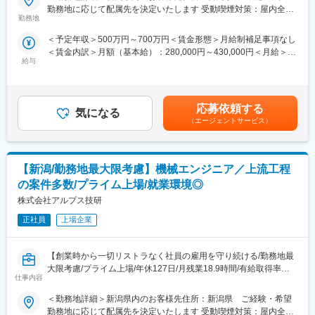
勤務地に応じて配属先を決定いたします 受動喫煙対策：屋内全面
■配属組織
■業務概要：
勤務地
禁煙変更の範囲：会社の定める事業所
・ターゲット企業：数億円～数百億円の企業のいずれかを担当
自動車、医療機器、精密機器、半導体製造装置など、大手メーカ
・業界：物流、飲食、小売業界を中心とした企業群
＜予定年収＞500万円～700万円＜賃金形態＞月給制補足事項なし
ーでの電気・電子分野の上流工程を担当します。ECU、パワート
＜賃金内訳＞月額（基本給）：280,000円～430,000円＜月給＞
レイン、画像診断装置、産業用モータなどを対象に、基礎知識を
■業務詳細
給与
280,000円～430,000円＜昇給有無＞有＜残業手当＞有＜給与補足
活かして評価から設計へ段階的に関与します。配属は希望や適性
・既存クライアントの人的課題解決/BPR（Business process re
＞■賞与：年2回（6月・12月）※平均4.13ヵ月分／業績賞与あり／
に基づき700社から選定され、チームで取り組むため経験が浅く
engineering）
20年以上黒字決算■給与改定：年1回（7月）賃金はあくまでも目
ても安心して業務を進められる環境です。
・経営層・事業責任者への課題ヒアリング
安の金額であり、選考を通じて上下する可能性があります。月給
応募依頼する
・人件費構造やオペレーションの分析
気になる
(月額)は固定手当を含めた表記です。
■業務詳細：
（エージェントサービス）
・多店舗展開に向けた導入戦略づくり
仕様整理や図面・回路の確認、評価計画の検討、測定データの整
・店舗・別職種への利用拡大提案
理・解析を行い、動作確認や不具合要因の切り分けまで担当しま
す。評価を通じて製品理解を深めながら、設計補助や技術資料作
■ポジションの魅力
【新潟/勤務地最大限考慮】機械エンジニア／上流工程
成にも携わります。顧客や先輩との調整で要点を整理して説明す
・日本の労働力不足という“社会構造的課題”に向き合える
る場面があり、新しい技術の調査や知識吸収を継続する姿勢が求
の案件多数/プライム上場/就業環境◎
・ユーザー数1,000万人超の社会インフラを自ら成長させる経験が
められます。評価結果を論理的にまとめ、上流へステップアップ
株式会社アルプス技研
できる
できるよう支援が受けられる環境です。
・急成長フェーズで、自分の仕事が事業の成長に直結する
正社員
上場企業
・新規領域（物流・小売DX・Fintechなど）の拡大に関わる機会
■同社の魅力点
が大きい
【チームでの派遣】
・経営レベルの課題解決スキルが身につく
【創業時から一切リストラなく社員の雇用を守り続ける/勤務地最
周りの先輩社員からしっかりサポートしてもらえる環境です！
・年齢・年次関係なくリーダー・マネージャーに抜擢される機会
大限考慮/プライム上場/年休127日/月残業18.9時間/有給取得率
【安定した経営基盤】
仕事内容
74％/男性の育児・看護休暇も運用実績あり/育児休暇取得率
自己資本比率65.8％(※通常40％以上あれば健全)｜創業以来50年以
100％)】
上黒字経営◎
＜勤務地詳細＞新潟県内のお客様先住所：新潟県 ご経験・希望
【エンジニアとしてのスキルアップ】
勤務地に応じて配属先を決定いたします 受動喫煙対策：屋内全面