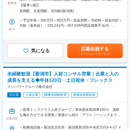
・地域コミュニティの活性化や雇用促進、住みやすい街づくりに
せします。
勤務地
煙対策：屋内全面禁煙変更の範囲：会社の定める事業所（リモー
貢献できる、社会的意義の高いお仕事です。
【最寄り駅】
「応募が集まらない」
トワーク含む）
長岡駅、北長岡駅、宮内駅(新潟県)
「採用しても定着しない」
■働く環境：
「採用活動が思うように進まない」
＜予定年収＞300万円～850万円＜賃金形態＞月給制＜賃金内訳＞
・新潟は9名（正社員3名＋アルバイト6名）で構成されていま
そんな企業ごとの課題をヒアリングし、求人広告や採用管理シス
月額（基本給）：195,241円～307,038円固定残業手当/月：
す。
テム、採用代行サービスなどを活用しながら最適な提案を行いま
給与
45,759円～71,962円（固定残業時間30時間0分/月）超過した時間
20～30代を中心とした少数精鋭のチームで、お互いを尊重しなが
す。
外労働の残業手当は追加支給＜月給＞241,000円～379,000円（一
ら、困ったときには気軽に相談し合える、風通しの良い組織で
企業の採用成功に伴走するコンサルティング型の営業です。
律手当を含む）＜昇給有無＞有＜残業手当＞有＜給与補足＞※経験
す。
やスキルを考慮して決定します。■賞与：年2回※昨年度平均実績1
応募依頼する
■具体的には：
気になる
ヶ月分（個人の成果に応じて）■昇給：年4回※4、7、10、1月■年
■キャリアパス：
（エージェントサービス）
（1）採用に困っている企業に電話にてアポイントを獲得
収例：・年収900万円／社歴17年目(30代女性)・年収550万円／社
地域創生事業の専門性を高め、将来的にはプロジェクトリーダー
（2）悩み、課題、ニーズをヒアリングし、最適なプランを提案
歴6年目(30代男性)・年収360万円／社歴2年目(20代女性)賃金はあ
や事業責任者として活躍可能。社会貢献性の高い事業で経験を積
（3）原稿作成掲載後フォロー
くまでも目安の金額であり、選考を通じて上下する可能性があり
み、官民連携やマーケティングのスキルを広げられます。
（4）次回以降の掲載の提案
ます。月給(月額)は固定手当を含めた表記です。
未経験歓迎【新潟市】人材コンサル営業｜企業と人の
■企業について：
成長を支える◆年休120日・土日祝休・フレックス
■営業スタイル：
株式会社ピーエイは東証スタンダード上場企業として、求人情報
◇提案から契約、アフターフォローまで一貫して担当
マンパワーグループ株式会社
サイト運営や人材紹介事業を展開。令和元年に地域力創造事業を
（1人あたり30～50社担当）
立ち上げ、地方の雇用促進や観光発展に貢献しています。
正社員
上場企業
職種未経験歓迎
業種未経験歓迎
◇商談は、エリアによりますが、訪問での対面商談／WEB商談の
両方
変更の範囲：会社の定める業務
◇原稿作成やご掲載後のフォローは専門部署と協力
＜世界トップクラス人材グループ／育休産休取得率100％・柔軟
な働き方ができる環境／派遣から紹介・アウトソーシングまで幅
■当ポジションの魅力：
仕事内容
広い提案可能＞
◎企業の成長に直接貢献できる
＜勤務地詳細＞新潟支店住所：新潟県新潟市中央区万代4-4-27 メ
採用成功は企業成長に直結します。お客様から「採用できた」