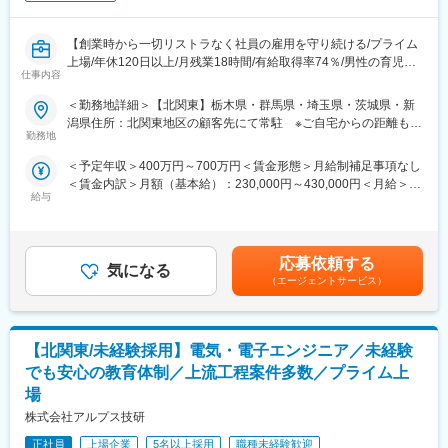
【創業時から一切リストラなく社員の雇用を守り続ける/プライム
上場/年休120日以上/月残業18時間/有給取得率74％/男性の育児・
仕事内容
看護休暇も運用実績あり/育児休暇取得率100％】
＜勤務地詳細＞【北関東】栃木県・群馬県・埼玉県・茨城県・新
■業務内容：長期安定的に市場価値向上が期待できる開発の上流工
潟県住所：北関東地区の顧客先にて常駐 ※ご自宅からの距離も考
程を、エンジニアの希望を最大限考慮し担当いただきます。
勤務地
慮いたします。 受動喫煙対策：屋内喫煙可能場所あり変更の範
(1)自動車のエンジン・パワートレイン開発、車体外装設計(2)半導
囲：会社の定める事業所
＜予定年収＞400万円～700万円＜賃金形態＞月給制補足事項なし
体製造装置、産業用モータ設計開発(3)内視鏡、MRI、CT、レーザ
＜賃金内訳＞月額（基本給）：230,000円～430,000円＜月給＞
ー治療機器設計開発(4)精密測定機器や光学機器、時計、分析機器
給与
230,000円～430,000円＜昇給有無＞有＜残業手当＞有＜給与補足
設計開発などの機械設計に従事していただきます。
＞■賞与：年2回（6月・12月）※平均4.53ヵ月分／業績賞与あり／
20年以上黒字決算■給与改定：年1回（7月）■年収例：4,700,000
■特徴：請負の設計事務所として1968年にスタートした同社は、
円（28歳、役職なし、経験4年）、6,200,000円（33歳、マネージ
技術者派遣／請負・受託開発を中核として事業を展開していま
応募依頼する
気になる
ャー補佐、経験8年）、7,000,000円（37歳、マネージャー、入社
す。メーカーによる圧倒的支持・安定経営・生涯雇用を誇りとし
（エージェントサービス）
12年）賃金はあくまでも目安の金額であり、選考を通じて上下す
ております。請負・受託開発の際だけでなく、派遣時におけるプ
る可能性があります。月給(月額)は固定手当を含めた表記です。
ロジェクトもチーム単位で行うため結束力の高さに加え、転居を
伴う転勤は相談の上で決定するため自宅からの通勤可能性が高
【北関東/未経験採用】電気・電子エンジニア／未経験
く、退職者も少ない長期就業可能な環境です。
でも安心の教育体制／上流工程案件多数／プライム上
■同社で働くメリット：
場
【経営の安定】自己資本比率65.8％で経営安定(※通常40％以上で
株式会社アルプス技研
健全)／さらに売上・経常利益ともに年々増加傾向／株式上場後は
20年以上黒字経営／創業から40年以上一度も社員の人員整理をし
正社員
上場企業
5名以上採用
職種未経験歓迎