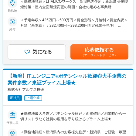
＜勤務地詳細＞LITALICOワークス 新潟県内住所：新潟県 受動喫
障害がある方の現状・希望を把握して、社会で活躍するまでの
◎案件例
煙対策：屋内全面禁煙変更の範囲：会社の定める事業所
「計画」を立てる仕事です。
・CoreECUへ搭載する空調機器制御用ソフトウェア開発
勤務地
お任せするのは、障害者の雇用支援に関する業務。障害がある方
・オートエアコンを制御するソフトウェア開発
＜予定年収＞425万円～500万円＜賃金形態＞月給制＜賃金内訳＞
の希望や適性を把握した上で、最適な支援計画を立案・実行して
・実車を用いたエアコン性能評価
月額（基本給）：282,400円～298,200円固定残業手当/月：
いきます。
・電動アクチュエータ制御モデルの構築とソフトウェア開発
給与
43,500円～46,000円（固定残業時間20時間0分/月）超過した時間
就労移行支援事業所でのサービス管理責任者業務全般
◎プロジェクト例
外労働の残業手当は追加支給＜月給＞325,900円～344,200円（一
・ニーズや状況のヒアリング及び適性アセスメント
・業務系システム開発：通信インフラ系、官公庁系、金融系、生
律手当を含む）＜昇給有無＞有＜残業手当＞有＜給与補足＞※賞
・個別支援計画の作成及び管理
損保系 他
与：あり（年2回/5月・11月）※超過した時間外労働の残業時間代
・コンプライアンスに基づくサービス？管理業務全般
・Web系開発：グルメサイト、ECサイト、情報誌系サイト、会員
応募依頼する
気になる
は追加支給※給与はスキル・経験・転勤の可否に応じて決定いたし
・相談援助業務
管理システム 他
（エージェントサービス）
ますので、上記年収は目安となります。賃金はあくまでも目安の
・地域における関係機関との連絡調整・折衝業務
◎開発環境例：C、C#、Java、Python、JavaScript、
金額であり、選考を通じて上下する可能性があります。月給(月額)
・福祉サービスの説明、関係機関利用の際のアドバイス
PHP、.NET、Ruby、Android（TM）、Objective-C、Swift 他
は固定手当を含めた表記です。
【新潟】ITエンジニア※ポテンシャル歓迎◎大手企業の
■幅広いキャリアプラン：
■LITALICOワークスの特徴
当社はエンジニアサポートシステム(ESS)が確立しており、専任キ
案件多数／東証プライム上場★
1. 個別対応の支援プログラム
ャリア担当や先輩と現状・未来の話ができます。継続的な研修・
株式会社アルプス技研
障害名にとらわれず、一人ひとりの特性やペースに合わせた支援
支援制度があるので自分のキャリアにあった派遣先を選定するこ
を行います。自己理解を深めるカウンセリングや、ビジネスマナ
正社員
上場企業
とができます。キャリアパスに関しても志向を考慮し、エンジニ
ー、PCスキル、コミュニケーション力向上など、多彩なプログラ
アスペシャリスト、現場・請負マネジメント、管理経営部門など
ムを提供しています。
のポジションを用意しています。
★勤務地最大考慮／ポテンシャル歓迎／面接確約／創業時から一
切リストラなく社員の雇用を守り続けるプライム上場★
2. 就職活動前から就職後までの一貫サポート
変更の範囲：本文参照
仕事内容
●実務未経験歓迎でも活躍可能で、1000以上の研修講座を完備
就職活動前の準備から、企業インターンシップを通じた適性確
●設計構築～運用保守まで幅広い案件を保有
認、就職後の職場定着支援まで、トータルでサポートします。就
＜勤務地詳細＞新潟県内のお客様先住所：新潟県 ご経験・希望
●年休126日／月残業15.8時間／プラチナくるみんマークを取得済