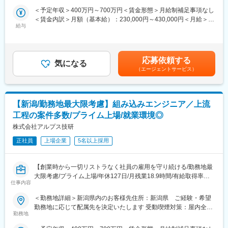
上流工程に携わります。大手メーカーを中心に、
【幅広いキャリアプラン】エンジニアサポートシステム(ESS)が確
＜予定年収＞400万円～700万円＜賃金形態＞月給制補足事項なし
・半導体関連開発 プロセス開発
立しており、専任のキャリア担当や先輩と現状・未来の話ができ
＜賃金内訳＞月額（基本給）：230,000円～430,000円＜月給＞
・次世代燃料 燃料電池 リチウム電池 デバイスの研究開発
ます。継続的な研修・支援制度があるので自分のキャリアにあっ
給与
230,000円～430,000円＜昇給有無＞有＜残業手当＞有＜給与補足
・内視鏡 血液分離装置の解析評価
た派遣先を選定することができます。キャリアパスに関しても志
＞■賞与：年2回（6月・12月）※平均4.56ヵ月分／業績賞与あり／
・航空宇宙関連機部材の素材研究 等
向を考慮し、スペシャリスト、現場・請負マネジメント、管理経
20年以上黒字決算■給与改定：年1回（7月）■年収例：4,700,000
幅広い案件があり、スキルや希望により担当業務と配属先を決定
営部門など用意しています。
円（28歳、役職なし、経験4年）、6,200,000円（33歳、マネージ
します。
応募依頼する
気になる
ャー補佐、経験8年）、7,000,000円（37歳、マネージャー、入社
【長期就業のための手厚いサポート】年休120日以上/月残業18.9
（エージェントサービス）
12年）賃金はあくまでも目安の金額であり、選考を通じて上下す
■特徴：請負の設計事務所として、1968年にスタートした同社
時間/有給取得率74％/男性の育児・看護休暇も運用実績あり/子ど
る可能性があります。月給(月額)は固定手当を含めた表記です。
は、技術者派遣／請負・受託開発を中核として事業を展開してい
も手当(18歳まで月1万円)/育児休暇取得率100％(※くるみんマーク
ます。メーカーによる圧倒的な支持・安定経営・生涯雇用を誇り
取得企業)/育児休暇からの復帰率92％
【新潟/勤務地最大限考慮】組み込みエンジニア／上流
としており、堅実さが一番の特徴と言えます。請負・受託開発の
際だけでなく、派遣時におけるプロジェクトもチーム単位で行う
工程の案件多数/プライム上場/就業環境◎
ため、結束力の高さにからも退職者も少ない長期就業可能な環境
株式会社アルプス技研
です。
正社員
上場企業
5名以上採用
■同社で働くメリット：
【経営の安定】自己資本比率65.8％で経営安定(※通常40％以上あ
【創業時から一切リストラなく社員の雇用を守り続ける/勤務地最
れば健全)。さらに、売上・経常利益ともに年々増加傾向にありま
大限考慮/プライム上場/年休127日/月残業18.9時間/有給取得率
す。株式上場後は20年以上黒字経営が続いています。創業から40
仕事内容
74％/男性の育児・看護休暇も運用実績あり/育児休暇取得率
年以上、一度も社員の人員整理をしていません。
100％)】
【エンジニアとしてのキャリアアップ】取引社数700社以上であ
＜勤務地詳細＞新潟県内のお客様先住所：新潟県 ご経験・希望
り、上流工程にも携われます。様々のな大手企業の最先端プロジ
勤務地に応じて配属先を決定いたします 受動喫煙対策：屋内全面
■業務内容：長期安定的に市場価値向上が期待できる開発の上流工
ェクトに携わることができるので、製品・分野の垣根を越えて、
勤務地
禁煙
程を、エンジニアの希望を最大限考慮し担当いただきます。
知識や経験を重ねることができます。