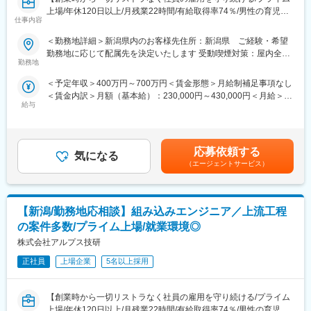
り、上流工程にも携われます。様々のな大手企業の最先端プロジ
上場/年休120日以上/月残業22時間/有給取得率74％/男性の育児・
ェクトに携わることができるので、製品・分野の垣根を越えて、
仕事内容
看護休暇も運用実績あり/育児休暇取得率100％)】
知識や経験を重ねることができます。
【幅広いキャリアプラン】エンジニアサポートシステム(ESS)が確
＜勤務地詳細＞新潟県内のお客様先住所：新潟県 ご経験・希望
＜業務概要＞
立しており、専任のキャリア担当や先輩と現状・未来の話ができ
勤務地に応じて配属先を決定いたします 受動喫煙対策：屋内全面
自動車・産業機器・医療機器・精密機器など、多様な製品の設計
ます。継続的な研修・支援制度があるので自分のキャリアにあっ
勤務地
禁煙
開発における上流工程を中心に担当します。機械工学の基礎を土
た派遣先を選定することができます。キャリアパスに関しても志
＜予定年収＞400万円～700万円＜賃金形態＞月給制補足事項なし
台に、構造・機構設計、3D CADによるモデリング、試験・評価
向を考慮し、エンジニアスペシャリスト、現場・請負マネジメン
＜賃金内訳＞月額（基本給）：230,000円～430,000円＜月給＞
などを経験や希望に応じてお任せします。700社以上の大手メー
ト、管理経営部門などのポジションを用意しています。
給与
230,000円～430,000円＜昇給有無＞有＜残業手当＞有＜給与補足
カーのプロジェクトにチームで参画し、若手の段階から開発の核
【長期就業のための手厚いサポート】年休120日以上/月残業22時
＞■賞与：年2回（6月・12月）※平均4.56ヵ月分／業績賞与あり／
となる業務に関われる点が特徴です。
間/有給取得率74％/男性の育児・看護休暇も運用実績あり/子ども
20年以上黒字決算■給与改定：年1回（7月）■年収例：4,700,000
手当(18歳まで月1万円)/育児休暇取得率100％(※くるみんマーク取
円（28歳、役職なし、経験4年）、6,200,000円（33歳、マネージ
＜業務詳細＞
得企業)/育児休暇からの復帰率92％
応募依頼する
気になる
ャー補佐、経験8年）、7,000,000円（37歳、マネージャー、入社
最初に担当するのは、仕様理解や設計方針の整理、既存図面やモ
（エージェントサービス）
12年）賃金はあくまでも目安の金額であり、選考を通じて上下す
デルのチェックといった基礎的な工程です。その後、エンジン・
る可能性があります。月給(月額)は固定手当を含めた表記です。
パワートレイン、半導体製造装置、内視鏡やMRIなどの医療機
器、精密測定機器や光学機器といった分野で、構造検討や部品配
【新潟/勤務地応相談】組み込みエンジニア／上流工程
置、CADを使った詳細設計へ段階的にステップアップします。試
験計画の作成や評価結果の整理、改良案の検討など、設計プロセ
の案件多数/プライム上場/就業環境◎
ス全体に触れながら理解を深めます。プロジェクトではチームで
株式会社アルプス技研
進めるため、日々の作業の確認や技術相談は先輩やキャリア担当
と行いやすい環境です。論理的に構造を捉える力や、積極的に学
正社員
上場企業
5名以上採用
び吸収する姿勢が活かされます。希望に応じて異なる製品領域に
も挑戦でき、上流工程への成長を継続的に支援する仕組みが整っ
【創業時から一切リストラなく社員の雇用を守り続ける/プライム
ています。
上場/年休120日以上/月残業22時間/有給取得率74％/男性の育児・