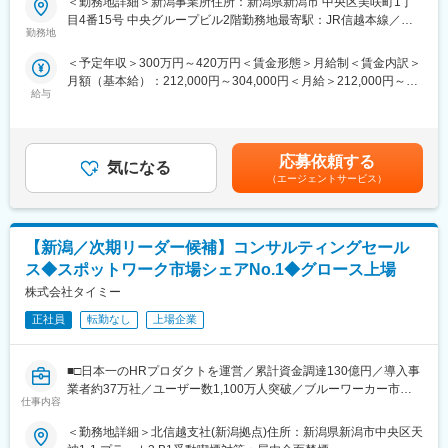
＜勤務地詳細＞新潟事業所住所：新潟県新潟市 中央区美咲町1丁
◇幅広い提案でスキルが磨ける
・完全週休2日（土日祝）
住宅ローン業務の不動産審査業務を中心にお任せいたします。
目4番15号 中央グループビル2階勤務地最寄駅：JR信越本線／新
派遣だけでなく、紹介・アウトソーシングなど多様な提案が可
・時短勤務制度あり
勤務地
潟駅受動喫煙対策：屋内喫煙可能場所あり変更の範囲：会社の定
能。
（お子さまが小学生以下の間は、16時までの勤務可。16:00以降
（1）不動産調査に係る業務（調査報告書の内容精査）
める事業所
「課題解決型営業」として市場価値を高められます。
＜予定年収＞300万円～420万円＜賃金形態＞月給制＜賃金内訳＞
も30分単位で調整OK）
（2）重要事項説明書作成代行に係る業務（調査資料の内容精査）
◇働きやすさ抜群
月額（基本給）：212,000円～304,000円＜月給＞212,000円～
・産育休取得実績多数
（3）現地調査員への依頼、日程調整等に係る業務
・年休120日・土日祝休・フレックス
給与
304,000円＜昇給有無＞有＜残業手当＞有＜給与補足＞※給与詳細
（4）取引先との調整等（納品に関する調整など）
・育児休暇復帰率97％、女性社員比率60％以上
は、スキル・経験を考慮して決定いたします。賞与：有/年 2回昇
変更の範囲：会社の定める業務
（5）請求に係る業務等
とワークライフバランスを重視した働きやすい職場です。
給：有/年 1回※予定年収は目安の為、選考を通じて上下する可能性
・必要に応じては実際に現地確認や役所調査を行って頂く場合も
◇ミドル層も活躍中！
があります。賃金はあくまでも目安の金額であり、選考を通じて
あります。
応募依頼する
人生経験や対人力を活かし、年齢に関係なく評価される環境。
気になる
上下する可能性があります。月給(月額)は固定手当を含めた表記で
・担当する業務・グループ内の効率化の検討にも携わって頂きま
（エージェントサービス）
「最後の転職にしたい」という方にもフィットします。
す。
す。
◇未経験からでも安心の環境
研修・OJT・チーム連携が整っており、営業未経験でも着実に成
■当社について
長できます。
【新潟／次期リーダー候補】コンサルティングセール
当社は不動産取引全般において、金融機関や不動産事業者に代行
して業務を行う「BPOサービス」「エスクローサービス」を展開
ス◆スポットワーク市場シェアNo.1◆グロース上場
■組織について
しています。
株式会社タイミー
営業・コーディネーター・管理職が連携するチーム体制で業務を
不動産取引に関する業務を受託・代行するため、不動産業界（不
進めます。
動産担保融資・契約業務経験・不動産売買仲介・不動産登記）や
正社員
転勤なし
上場企業
企業対応・スタッフフォローは随時チームで共有し、課題があれ
金融機関での業務経験を活かすことができます。
ばすぐに相談・解決できる環境です。
また、支店全体で人材育成にも力を入れており、経験に応じてフ
■□日本一のHRプロダクトを運営／累計資金調達130億円／導入事
変更の範囲：会社の定める業務
ォローを受けながら安心して業務に取り組めます。
業者約37万社／ユーザー数1,100万人突破／ブルーワーカー市場
仕事内容
の経営／人的課題解決□■
変更の範囲：会社の定める業務
＜勤務地詳細＞北信越支社(新潟拠点)住所：新潟県新潟市中央区天
■こんな方におススメ