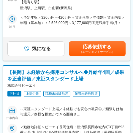
術者がフォローしてくれるので、ITエンジニアとして成長可能で
煙対策：敷地内喫煙可能場所あり変更の範囲：会社の定める事業
【最寄り駅】
す。
す。
所
新潟駅、上所駅、白山駅(新潟県)
＜具体的な業務内容＞
■同社で働くメリット：
＜予定年収＞320万円～420万円＜賃金形態＞年俸制＜賃金内訳＞
・イベントやワークショップなどの企画運営、誘致
【経営の安定】自己資本比率65.8％で経営安定(※通常40％以上あ
年額（基本給）：2,526,000円～3,177,600円固定残業手当/月：
・SNS、HPなどでの施設の情報発信とファンづくり
れば健全)。さらに、売上・経常利益ともに年々増加傾向にありま
給与
45,500円～57,200円（固定残業時間30時間0分/月）超過した時間
・アルバイト、パートのシフト管理と採用活動
す。株式上場後は20年以上黒字経営が続いています。創業から40
外労働の残業手当は追加支給＜月額＞256,000円～322,000円（12
・新たに出店いただく飲食や物販テナント誘致
年以上、一度も社員の人員整理をしていません。
分割）（一律手当を含む）＜昇給有無＞有＜残業手当＞有＜給与
・地域活性化に向けた自治体や関係者との取り組み
【エンジニアとしてのキャリアアップ】取引社数700社以上であ
補足＞※経験・年齢・能力を考慮の上、決定します。■昇給：年1
応募依頼する
り、上流工程にも携われます。様々のな大手企業の最先端プロジ
気になる
回 ※1月あたり2,000円～7,500円（前年度実績）賃金はあくまで
（エージェントサービス）
■キャリアパス：
ェクトに携わることができるので、製品・分野の垣根を越えて、
も目安の金額であり、選考を通じて上下する可能性があります。
最初は施設スタッフ職として業務全般をお任せしますが、ゆくゆ
知識や経験を重ねることができます。
月給(月額)は固定手当を含めた表記です。
くは展開エリアの責任者としてマネジメント職へのキャリアアッ
プも目指すことができます。
変更の範囲：会社の定める業務
【長岡】未経験から採用コンサルへ◆昇給年4回／成果
を正当評価／東証スタンダード上場
■地域力創造事業について：
会長・社長直属の事業です。東京・京都・新潟でエリア展開中。
株式会社ピーエイ
ふるさと住民登録制度の企画、特産品PR、シティプロモーショ
正社員
上場企業
職種未経験歓迎
業種未経験歓迎
ン、首都圏・大都市圏でのファンクラブ作り等、様々なソリュー
ションを組み合わせ、地域の人々の流入を促し、町からの情報発
信を通じて知名度と好感度の工場を目指します。
～東証スタンダード上場／未経験でも安心の教育◎／頑張りは給
与還元／多様な提案ができる面白さ
■業務の魅力：
仕事内容
・「地域に人を集め、賑わいを創り、地域の人を元気にする」を
■概要：
＜勤務地詳細＞ピーエイ長岡住所：新潟県長岡市城内町3丁目893
コンセプトに、話題の施設を運営しています。
顧客企業が抱える「人材採用」の課題を解決する提案営業をお任
番36号 丸山第2ビル5階勤務地最寄駅：上越新幹線／長岡駅受動喫