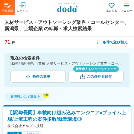
会員登録
ログイン
気になる
メニュー
人材サービス・アウトソーシング業界・コールセンター、
新潟県、上場企業
の転職・求人検索結果
71
条件で並び替え
件
現在の検索条件
[勤務地]新潟県 [業種]人材サービス・アウトソーシング業界・コールセンター [詳細条件](会社・職場の環境)上場企業
新着求人をいつでもチェック
条件の変更
この条件を保存
新潟県
のみで募集中
【新潟/長岡】車載向け組み込みエンジニア※プライム上
場/上流工程の案件多数/就業環境◎
株式会社アルプス技研