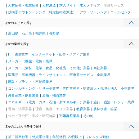
人材紹介・職業紹介
人材派遣
求人サイト・求人メディア
研修サービス
技術系アウトソーシング（特定技術者派遣）
アウトソーシング
コールセンター
ほかのエリアで探す
富山県
石川県
福井県
長野県
ほかの業種で探す
IT・通信業界
インターネット・広告・メディア業界
メーカー（機械・電気）業界
メーカー（素材・化学・食品・化粧品・その他）業界
商社業界
医薬品・医療機器・ライフサイエンス・医療系サービス
金融業界
建設・プラント・不動産業界
コンサルティング・リサーチ業界・専門事務所・監査法人・税理士法人
小売業界
外食産業・飲食業界
運輸・物流業界
エネルギー（電力・ガス・石油・新エネルギー）業界
旅行・宿泊・レジャー業界
警備・清掃業界
理容・美容・エステ業界
教育業界
農林水産・鉱業
公社・官公庁・学校・研究施設
冠婚葬祭業界
その他
ほかのこだわり条件で探す
第二新卒歓迎
外資系企業
年間休日120日以上
フレックス勤務