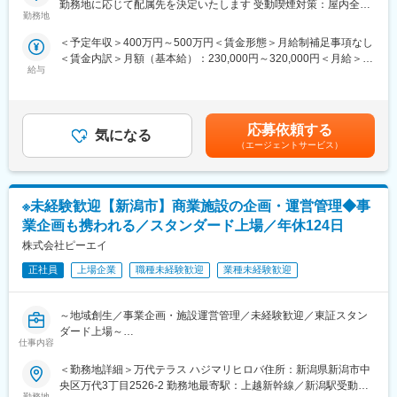
職後も6ヶ月以上の定着支援を行い、職場での不安や悩みに寄り添
勤務地に応じて配属先を決定いたします 受動喫煙対策：屋内全面
みの就業環境◎
います。
勤務地
禁煙変更の範囲：会社の定める事業所
＜予定年収＞400万円～500万円＜賃金形態＞月給制補足事項なし
■業務内容：
3. 高い就職率と定着率
＜賃金内訳＞月額（基本給）：230,000円～320,000円＜月給＞
多岐にわたる業界・業種のシステム開発やWebアプリケーション
LITALICOワークスでは、これまでに累計15,000名以上の就職をサ
給与
230,000円～320,000円＜昇給有無＞有＜残業手当＞有＜給与補足
開発をお任せします。上流工程から開発、運用、保守まで一気通
ポートし、就職後の定着率は約90%と高い実績を誇ります。
＞■賞与：年2回（6月・12月）※平均4.56ヵ月分／業績賞与あり／
貫して業務に携わることが可能です。得意な分野・言語、キャリ
20年以上黒字決算■給与改定：年1回（7月）賃金はあくまでも目
アプラン、就業環境、勤務地など、ご希望を確認した上で適切な
4. 全国に広がる拠点網
安の金額であり、選考を通じて上下する可能性があります。月給
プロジェクトにアサインします。OJT並びに1か月程度の研修期間
全国に100以上の拠点を展開し、都市部だけでなく地方にも対応
応募依頼する
気になる
(月額)は固定手当を含めた表記です。
を想定しています。
しています。これにより、引っ越しや地元就職など、さまざまな
（エージェントサービス）
◎プロジェクト例
ライフスタイルに柔軟に対応可能です。
・業務系システム開発：通信インフラ系、官公庁系、金融系、生
損保系 他
変更の範囲：会社の定める業務
※未経験歓迎【新潟市】商業施設の企画・運営管理◆事
・Web系開発：グルメサイト、ECサイト、情報誌系サイト、会員
管理システム 他
業企画も携われる／スタンダード上場／年休124日
◎開発環境例：C、C#、Java、Python、JavaScript、
株式会社ピーエイ
PHP、.NET、Ruby、Android（TM）、Objective-C、Swift 他
正社員
上場企業
職種未経験歓迎
業種未経験歓迎
■未経験から活躍できる理由：
エンジニアサポートシステム(ESS)が確立しており、専任キャリア
～地域創生／事業企画・施設運営管理／未経験歓迎／東証スタン
担当や先輩と現状・未来の話ができます。（幅広いキャリア選択
ダード上場～
が可能）継続的な研修・支援制度があるので自分のキャリアにあ
仕事内容
当社が地域活性事業でTVCMにも取り上げられた、商業施設「万
った派遣先を選定することができます。キャリアパスに関しても
代テラス ハジマリヒロバ」の企画・運営管理をお任せいたしま
志向を考慮し、エンジニアスペシャリスト、現場・請負マネジメ
＜勤務地詳細＞万代テラス ハジマリヒロバ住所：新潟県新潟市中
す。他自治体への自社サービスの営業・提案や、当社が取り組む
ント、管理経営部門などのポジションを用意しています。先輩技
央区万代3丁目2526-2 勤務地最寄駅：上越新幹線／新潟駅受動喫
地域力創造プロジェクトの一翼を担っていただくポジションで
勤務地