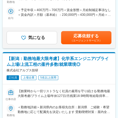
■業務内容：長期安定的に市場価値向上が期待できる開発の上流工
取引社数が700社以上あり、ものづくりの上流工程に携われま
勤務地
禁煙
程を、エンジニアの希望を最大限考慮し担当いただきます。
す。様々な最先端プロジェクトに携わることができるので、製
＜予定年収＞400万円～700万円＜賃金形態＞月給制補足事項なし
(1)自動車のエンジン・パワートレイン開発、車体外装設計(2)半導
品・分野の垣根を越えて、知識や経験を重ねることができます。
＜賃金内訳＞月額（基本給）：230,000円～430,000円＜月給＞
体製造装置、産業用モータ設計開発(3)内視鏡、MRI、CT、レーザ
【幅広いキャリアプラン】
給与
230,000円～430,000円＜昇給有無＞有＜残業手当＞有＜給与補足
ー治療機器設計開発(4)精密測定機器や光学機器、時計、分析機器
エンジニアサポートシステム(ESS)が確立しており、専任のキャリ
＞■賞与：年2回（6月・12月）※平均4.56ヵ月分／業績賞与あり／
設計開発などの機械設計に従事していただきます。
ア支援担当や先輩と現状・未来の話ができます。継続的な研修・
20年以上黒字決算■給与改定：年1回（7月）■年収例：4,700,000
支援制度があるので、自分のキャリアに合った派遣先を選定する
円（28歳、役職なし、経験4年）、6,200,000円（33歳、マネージ
■特徴：請負の設計事務所として1968年にスタートした同社は、
ことができます。キャリアパスに関しても志向を考慮し、エンジ
応募依頼する
気になる
ャー補佐、経験8年）、7,000,000円（37歳、マネージャー、入社
技術者派遣／請負・受託開発を中核として事業を展開していま
ニアスペシャリスト、現場マネジメント、管理経営部門などのポ
（エージェントサービス）
12年）賃金はあくまでも目安の金額であり、選考を通じて上下す
す。メーカーによる圧倒的な支持・安定経営・生涯雇用を誇りと
ジションを用意しています。
る可能性があります。月給(月額)は固定手当を含めた表記です。
しております。請負・受託開発の際だけでなく、派遣時における
【長期就業のための手厚いサポート】
プロジェクトもチーム単位で行うため結束力の高さに加え、転居
育休からの復職率100％◎｜転居率5％以下｜子ども手当(18歳ま
【新潟：勤務地最大限考慮】化学系エンジニア/プライ
を伴う転勤は相談の上で決定するため自宅からの通勤可能性が高
で月1万円)｜プラチナくるみんマーク取得｜看護・介護休暇制度
く、退職者も少ない長期就業可能な環境です。
あり｜資格取得報奨金最大30万円支給
ム上場/上流工程の案件多数/就業環境◎
株式会社アルプス技研
■同社で働くメリット：
変更の範囲：会社の定める業務
【経営の安定】自己資本比率65.8％で経営安定(※通常40％以上で
正社員
上場企業
5名以上採用
健全)／さらに売上・経常利益ともに年々増加傾向／株式上場後は
20年以上黒字経営／創業から40年以上一度も社員の人員整理をし
【創業時から一切リストラなく社員の雇用を守り続ける/勤務地最
ていません。
大限考慮/プライム上場/年休127日/月残業18.9時間/有給取得率
【エンジニアとしてのキャリアアップ】取引社数700社以上であ
仕事内容
74％/男性の育児・看護休暇も運用実績あり/育児休暇取得率
り、上流工程にも携われます。様々のな大手企業の最先端プロジ
100％)】
ェクトに携わることができるので、製品・分野の垣根を越えて、
＜勤務地詳細＞新潟県内のお客様先住所：新潟県 ご経験・希望
知識や経験を重ねることができます。
勤務地に応じて配属先を決定いたします 受動喫煙対策：屋内全面
■業務内容：長期的に安定した市場価値の向上が期待される開発の
勤務地
禁煙