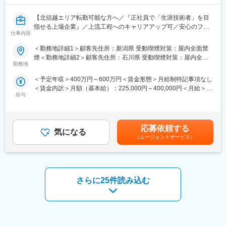
20年以上黒字経営／創業から40年以上一度も社員の人員整理をし
ていません。
【北信越エリア転勤可能な方へ／『正社員で「生涯技術者」を目
【エンジニアとしてのキャリアアップ】取引社数700社以上であ
指せる上場企業』／上流工程へのキャリアアップ可／安心のフォ
り、上流工程にも携われます。様々のな大手企業の最先端プロジ
仕事内容
ロー体制／研修制度充実／低い離職率】
ェクトに携わることができるので、製品・分野の垣根を越えて、
知識や経験を重ねることができます。
＜勤務地詳細1＞顧客先住所：新潟県 受動喫煙対策：屋内全面禁
■担当業務：自動車、家電製品、通信機器、航空宇宙機器等の設計
【幅広いキャリアプラン】エンジニアサポートシステム(ESS)が確
煙＜勤務地詳細2＞顧客先住所：石川県 受動喫煙対策：屋内全面
開発及び、解析業務を担当していただきます。具体的には、自動
立しており、専任のキャリア担当や先輩と現状・未来の話ができ
勤務地
禁煙＜勤務地詳細3＞顧客先住所：長野県 受動喫煙対策：屋内全
車内外装、駆動系設計、家電製品（液晶テレビ、デジタルカメ
ます。継続的な研修・支援制度があるので自分のキャリアにあっ
面禁煙
＜予定年収＞400万円～600万円＜賃金形態＞月給制特記事項なし
ラ、洗濯機、冷蔵庫など）、通信、OA機器（携帯電話、ノート
た派遣先を選定することができます。キャリアパスに関しても志
＜賃金内訳＞月額（基本給）：225,000円～400,000円＜月給＞
PC、プリンター、FAXなど）、航空機、各種製造装置など他多数
向を考慮し、スペシャリスト、現場・請負マネジメント、管理経
給与
225,000円～400,000円＜昇給有無＞有＜残業手当＞有＜給与補足
■充実した研修制度：
営部門などのポジションを用意しています。
＞■就業時間7時間制：1日7時間以上働いた分が残業代として支給
入社後の基礎研修の他、機械設計、電気電子回路設計、システム
【長期就業のための手厚いサポート】年休120日以上/月残業18時
されます。残業時間分は割増料金となりますので、技術者の収入
開発どの分野においてもOJTが可能となる体制、設備を整備して
間/有給取得率74％/男性の育児・看護休暇も運用実績あり/子ども
アップに繋がります。所定外労働手当は全額支給です。■昇給年1
います。自己啓発のための通信教育講座も充実しています。受講
手当(18歳まで月1万円)/育児休暇取得率100％(※くるみんマーク取
応募依頼する
気になる
回、賞与年2回【年収例】年収450万円／28歳(経験5年)、年収595
料は終了時に全額会社負担となり、報奨金も贈呈されます。
得企業)/育児休暇からの復帰率92％
（エージェントサービス）
万円／38歳(経験15年)賃金はあくまでも目安の金額であり、選考
■同社の魅力：
を通じて上下する可能性があります。月給(月額)は固定手当を含め
「心の福利厚生」：技術者が快適な就業環境を維持できるよう、
た表記です。
様々な施策があります。
・営業担当による密なフォロー：各営業担当はきちんとフォロー
さらに25件読み込む
できる担当人数（20～40名）を担当します。週1回～月1回まで各
技術者に合わせた頻度で連絡をし、目指すキャリアや人生設計の
方向性、職場環境の改善等の悩み相談まで話し合い、技術者の希
望に沿う提案をしています。女性技術者の育休・産休取得実績も
あります。