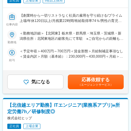
【経営の安定】自己資本比率65.8％で経営安定(※通常40％以上で
正社員
上場企業
5名以上採用
健全)／さらに売上・経常利益ともに年々増加傾向／株式上場後は
20年以上黒字経営／創業から40年以上一度も社員の人員整理をし
【創業時から一切リストラなく社員の雇用を守り続ける/プライム
ていません。
上場/年休120日以上/月残業22時間/有給取得率74％/男性の育児・
【エンジニアとしてのキャリアアップ】取引社数700社以上であ
仕事内容
看護休暇も運用実績あり/育児休暇取得率100％)】
り、上流工程にも携われます。様々のな大手企業の最先端プロジ
ェクトに携わることができるので、製品・分野の垣根を越えて、
＜勤務地詳細＞【北関東】栃木県・群馬県・埼玉県・茨城県・新
■業務内容：長期安定的に市場価値向上が期待できる開発の上流工
知識や経験を重ねることができます。
潟県住所：北関東地区の顧客先にて常駐 ※ご自宅からの距離も考
程を、エンジニアの希望を最大限考慮し担当いただきます。
【幅広いキャリアプラン】エンジニアサポートシステム(ESS)が確
勤務地
慮いたします。 受動喫煙対策：屋内喫煙可能場所あり
(1)自動車電気制御ユニット、各種電子制御ユニットの開発(2)半導
立しており、専任のキャリア担当や先輩と現状・未来の話ができ
＜予定年収＞400万円～700万円＜賃金形態＞月給制補足事項なし
体製造装置・半導体制御装置の開発(3)医療画像システム・産業用
ます。継続的な研修・支援制度があるので自分のキャリアにあっ
＜賃金内訳＞月額（基本給）：230,000円～430,000円＜月給＞
ロボット制御のソフトウェア開発、航空機エンジン・タービンの
た派遣先を選定することができます。キャリアパスに関しても志
給与
230,000円～430,000円＜昇給有無＞有＜残業手当＞有＜給与補足
解析評価、インフラシステム等
向を考慮し、スペシャリスト、現場・請負マネジメント、管理経
＞■賞与：年2回（6月・12月）※平均4.53ヵ月分／業績賞与あり／
営部門などのポジションを用意しています。
20年以上黒字決算■給与改定：年1回（7月）■年収例：4,700,000
■特徴：請負の設計事務所として1968年にスタートした同社は、
【長期就業のための手厚いサポート】年休120日以上/月残業22時
円（28歳、役職なし、経験4年）、6,200,000円（33歳、マネージ
技術者派遣／請負・受託開発を中核として事業を展開していま
間/有給取得率74％/男性の育児・看護休暇も運用実績あり/子ども
応募依頼する
気になる
ャー補佐、経験8年）、7,000,000円（37歳、マネージャー、入社
す。メーカーによる圧倒的な支持・安定経営・生涯雇用を誇りと
手当(18歳まで月1万円)/育児休暇取得率100％(※くるみんマーク取
（エージェントサービス）
12年）賃金はあくまでも目安の金額であり、選考を通じて上下す
しており、堅実さが一番の特徴と言えます。請負・受託開発の際
得企業)/育児休暇からの復帰率92％
る可能性があります。月給(月額)は固定手当を含めた表記です。
だけでなく、派遣時におけるプロジェクトもチーム単位で行うた
め結束力の高さに加え、転居を伴う転勤は相談の上で決定するた
変更の範囲：会社の定める業務
【北信越エリア勤務】ITエンジニア(業務系アプリ)※所
め自宅からの通勤可能性が高く、退職者も少ない長期就業可能な
環境です。
定労働7h／研修制度◎
■同社で働くメリット：
株式会社ヒップ
【経営の安定】自己資本比率65.8％で経営安定(※通常40％以上で
健全)／さらに売上・経常利益ともに年々増加傾向／株式上場後は
正社員
上場企業