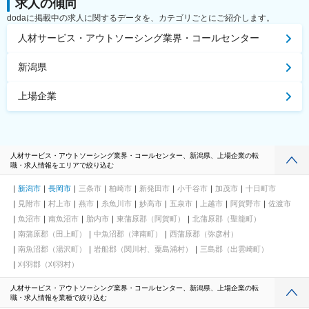
求人の傾向
dodaに掲載中の求人に関するデータを、カテゴリごとにご紹介します。
人材サービス・アウトソーシング業界・コールセンター
新潟県
上場企業
人材サービス・アウトソーシング業界・コールセンター、新潟県、上場企業の転
職・求人情報をエリアで絞り込む
新潟市
長岡市
三条市
柏崎市
新発田市
小千谷市
加茂市
十日町市
見附市
村上市
燕市
糸魚川市
妙高市
五泉市
上越市
阿賀野市
佐渡市
魚沼市
南魚沼市
胎内市
東蒲原郡（阿賀町）
北蒲原郡（聖籠町）
南蒲原郡（田上町）
中魚沼郡（津南町）
西蒲原郡（弥彦村）
南魚沼郡（湯沢町）
岩船郡（関川村、粟島浦村）
三島郡（出雲崎町）
刈羽郡（刈羽村）
人材サービス・アウトソーシング業界・コールセンター、新潟県、上場企業の転
職・求人情報を業種で絞り込む