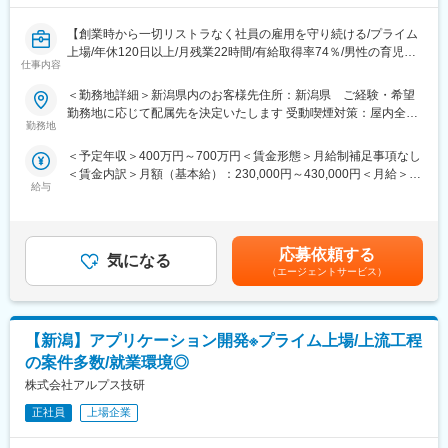
れば健全)。さらに、売上・経常利益ともに年々増加傾向にありま
す。株式上場後は20年以上黒字経営が続いています。創業から40
【創業時から一切リストラなく社員の雇用を守り続ける/プライム
年以上、一度も社員の人員整理をしていません。
上場/年休120日以上/月残業22時間/有給取得率74％/男性の育児・
【エンジニアとしてのキャリアアップ】取引社数700社以上であ
仕事内容
看護休暇も運用実績あり/育児休暇取得率100％)】
り、上流工程にも携われます。様々のな大手企業の最先端プロジ
ェクトに携わることができるので、製品・分野の垣根を越えて、
＜勤務地詳細＞新潟県内のお客様先住所：新潟県 ご経験・希望
■業務内容：長期的に安定した市場価値の向上が期待される開発の
知識や経験を重ねることができます。
勤務地に応じて配属先を決定いたします 受動喫煙対策：屋内全面
上流工程に携わります。大手メーカーを中心に、
【幅広いキャリアプラン】エンジニアサポートシステム(ESS)が確
勤務地
禁煙
・半導体関連開発 プロセス開発
立しており、専任のキャリア担当や先輩と現状・未来の話ができ
＜予定年収＞400万円～700万円＜賃金形態＞月給制補足事項なし
・次世代燃料 燃料電池 リチウム電池 デバイスの研究開発
ます。継続的な研修・支援制度があるので自分のキャリアにあっ
＜賃金内訳＞月額（基本給）：230,000円～430,000円＜月給＞
・内視鏡 血液分離装置の解析評価
た派遣先を選定することができます。キャリアパスに関しても志
給与
230,000円～430,000円＜昇給有無＞有＜残業手当＞有＜給与補足
・航空宇宙関連機部材の素材研究 等
向を考慮し、エンジニアスペシャリスト、現場・請負マネジメン
＞■賞与：年2回（6月・12月）※平均4.56ヵ月分／業績賞与あり／
幅広い案件があり、スキルや希望により担当業務と配属先を決定
ト、管理経営部門などのポジションを用意しています。
20年以上黒字決算■給与改定：年1回（7月）■年収例：4,700,000
します。
【長期就業のための手厚いサポート】年休120日以上/月残業22時
円（28歳、役職なし、経験4年）、6,200,000円（33歳、マネージ
間/有給取得率74％/男性の育児・看護休暇も運用実績あり/子ども
応募依頼する
気になる
ャー補佐、経験8年）、7,000,000円（37歳、マネージャー、入社
■特徴：請負の設計事務所として、1968年にスタートした同社
手当(18歳まで月1万円)/育児休暇取得率100％(※くるみんマーク取
（エージェントサービス）
12年）賃金はあくまでも目安の金額であり、選考を通じて上下す
は、技術者派遣／請負・受託開発を中核として事業を展開してい
得企業)/育児休暇からの復帰率92％
る可能性があります。月給(月額)は固定手当を含めた表記です。
ます。メーカーによる圧倒的な支持・安定経営・生涯雇用を誇り
としており、堅実さが一番の特徴と言えます。請負・受託開発の
【新潟】アプリケーション開発※プライム上場/上流工程
際だけでなく、派遣時におけるプロジェクトもチーム単位で行う
ため、結束力の高さにからも退職者も少ない長期就業可能な環境
の案件多数/就業環境◎
です。
株式会社アルプス技研
■同社で働くメリット：
正社員
上場企業
【経営の安定】自己資本比率65.8％で経営安定(※通常40％以上あ