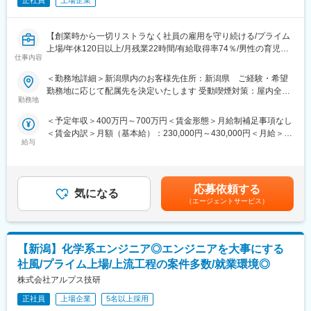
正社員
上場企業
【創業時から一切リストラなく社員の雇用を守り続ける/プライム
上場/年休120日以上/月残業22時間/有給取得率74％/男性の育児・
仕事内容
看護休暇も運用実績あり/育児休暇取得率100％)/希望勤務地配慮】
＜勤務地詳細＞新潟県内のお客様先住所：新潟県 ご経験・希望
■業務内容：
勤務地に応じて配属先を決定いたします 受動喫煙対策：屋内全面
・自動車向けメータ向けソフトウェアのテスト設計／ソフトウェ
勤務地
禁煙
ア開発業務
＜予定年収＞400万円～700万円＜賃金形態＞月給制補足事項なし
・自動車向けメータのグラフィック画像の開発
＜賃金内訳＞月額（基本給）：230,000円～430,000円＜月給＞
・計器制御ソフトの診断自動化システムの開発
給与
230,000円～430,000円＜昇給有無＞有＜残業手当＞有＜給与補足
※中期的にはAI を導入するため、AI に携わることができます。
＞■賞与：年2回（6月・12月）※平均4.56ヵ月分／業績賞与あり／
・その他 開発
20年以上黒字決算■給与改定：年1回（7月）■年収例：4,700,000
円（28歳、役職なし、経験4年）、6,200,000円（33歳、マネージ
■特徴：請負の設計事務所として、1968年にスタートした同社
応募依頼する
気になる
ャー補佐、経験8年）、7,000,000円（37歳、マネージャー、入社
は、技術者派遣／請負・受託開発を中核として事業を展開してい
（エージェントサービス）
12年）賃金はあくまでも目安の金額であり、選考を通じて上下す
ます。メーカーによる圧倒的な支持・安定経営・生涯雇用を誇り
る可能性があります。月給(月額)は固定手当を含めた表記です。
としており、堅実さが一番の特徴と言えます。請負・受託開発の
際だけでなく、派遣時におけるプロジェクトもチーム単位で行う
【新潟】化学系エンジニア◎エンジニアを大事にする
ため、結束力の高さに加え、自宅からの通勤可能性が高いため退
職者も少ない長期就業可能な環境です。
社風/プライム上場/上流工程の案件多数/就業環境◎
株式会社アルプス技研
■同社で働くメリット：
【経営の安定】自己資本比率65.8％で経営安定(※通常40％以上あ
正社員
上場企業
5名以上採用