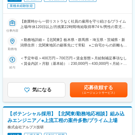
ていません。
業種未経験歓迎
【エンジニアとしてのキャリアアップ】取引社数700社以上であ
り、上流工程にも携われます。様々のな大手企業の最先端プロジ
ェクトに携わることができるので、製品・分野の垣根を越えて、
【創業時から一切リストラなく社員の雇用を守り続ける/プライム
知識や経験を重ねることができます。
上場/年休120日以上/月残業22時間/有給取得率74％/男性の育児・
【幅広いキャリアプラン】エンジニアサポートシステム(ESS)が確
仕事内容
看護休暇も運用実績あり/育児休暇取得率100％)】
立しており、専任のキャリア担当や先輩と現状・未来の話ができ
＜勤務地詳細＞【北関東】栃木県・群馬県・埼玉県・茨城県・新
ます。継続的な研修・支援制度があるので自分のキャリアにあっ
■業務内容：長期安定的に市場価値向上が期待できる開発の上流工
潟県住所：北関東地区の顧客先にて常駐 ※ご自宅からの距離も考
た派遣先を選定することができます。キャリアパスに関しても志
程を、エンジニアの希望を最大限考慮し担当いただきます。
勤務地
慮いたします。 受動喫煙対策：屋内喫煙可能場所あり変更の範
向を考慮し、スペシャリスト、現場・請負マネジメント、管理経
(1)車内内装機器、電装品、エンジンECU・パワートレイン開発(2)
囲：会社の定める事業所
営部門などのポジションを用意しています。
＜予定年収＞400万円～700万円＜賃金形態＞月給制補足事項なし
精密測定機器や光学機器、時計、分析機器(3)内視鏡やMRI、CT、
【長期就業のための手厚いサポート】年休120日以上/月残業18時
＜賃金内訳＞月額（基本給）：230,000円～430,000円＜月給＞
レーザー治療機器、の開発(4)半導体製造装置、産業用モータ、発
給与
間/有給取得率74％/男性の育児・看護休暇も運用実績あり/子ども
230,000円～430,000円＜昇給有無＞有＜残業手当＞有＜給与補足
電機の開発 等
手当(18歳まで月1万円)/育児休暇取得率100％(※くるみんマーク取
＞■賞与：年2回（6月・12月）※平均4.53ヵ月分／業績賞与あり／
得企業)/育児休暇からの復帰率92％
20年以上黒字決算■給与改定：年1回（7月）■年収例：4,700,000
■特徴：請負の設計事務所として1968年にスタートした同社は、
円（28歳、役職なし、経験4年）、6,200,000円（33歳、マネージ
技術者派遣／請負・受託開発を中核として事業を展開していま
応募依頼する
気になる
変更の範囲：会社の定める業務
ャー補佐、経験8年）、7,000,000円（37歳、マネージャー、入社
す。メーカーによる圧倒的な支持・安定経営・生涯雇用を誇りと
（エージェントサービス）
12年）賃金はあくまでも目安の金額であり、選考を通じて上下す
しており、堅実さが一番の特徴と言えます。請負・受託開発の際
る可能性があります。月給(月額)は固定手当を含めた表記です。
だけでなく、派遣時におけるプロジェクトもチーム単位で行うた
め結束力の高さに加え、転居を伴う転勤は相談の上で決定するた
【ポテンシャル採用】【北関東/勤務地応相談】組み込
め自宅からの通勤可能性が高く、退職者も少ない長期就業可能な
環境です。
みエンジニア／※上流工程の案件多数/プライム上場
株式会社アルプス技研
■同社で働くメリット：