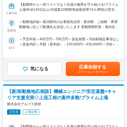
れば健全)。さらに、売上・経常利益ともに年々増加傾向にありま
【創業時から一切リストラなく社員の雇用を守り続ける/プライム
す。株式上場後は20年以上黒字経営が続いています。創業から40
上場/年休120日以上/月残業22時間/有給取得率74％/男性の育児・
年以上、一度も社員の人員整理をしていません。
仕事内容
看護休暇も運用実績あり/育児休暇取得率100％)/希望勤務地配慮】
【エンジニアとしてのキャリアアップ】取引社数700社以上であ
り、上流工程にも携われます。様々のな大手企業の最先端プロジ
＜勤務地詳細＞新潟県内のお客様先住所：新潟県 ご経験・希望
■業務内容：
ェクトに携わることができるので、製品・分野の垣根を越えて、
勤務地に応じて配属先を決定いたします 受動喫煙対策：屋内全面
クラウドアプリケーション開発／React、Java
知識や経験を重ねることができます。
勤務地
禁煙
スマートフォンアプリケーション開発／React
【幅広いキャリアプラン】エンジニアサポートシステム(ESS)が確
＜予定年収＞400万円～700万円＜賃金形態＞月給制補足事項なし
ＩｏＴ技術を活用したネットワ－クシステムの構築
立しており、専任のキャリア担当や先輩と現状・未来の話ができ
＜賃金内訳＞月額（基本給）：230,000円～430,000円＜月給＞
組み込みアプリケーション開発／C 言語
ます。継続的な研修・支援制度があるので自分のキャリアにあっ
給与
230,000円～430,000円＜昇給有無＞有＜残業手当＞有＜給与補足
た派遣先を選定することができます。キャリアパスに関しても志
＞■賞与：年2回（6月・12月）※平均4.56ヵ月分／業績賞与あり／
■特徴：請負の設計事務所として、1968年にスタートした同社
向を考慮し、エンジニアスペシャリスト、現場・請負マネジメン
20年以上黒字決算■給与改定：年1回（7月）■年収例：4,700,000
は、技術者派遣／請負・受託開発を中核として事業を展開してい
ト、管理経営部門などのポジションを用意しています。
円（28歳、役職なし、経験4年）、6,200,000円（33歳、マネージ
ます。メーカーによる圧倒的な支持・安定経営・生涯雇用を誇り
【長期就業のための手厚いサポート】年休120日以上/月残業22時
応募依頼する
気になる
ャー補佐、経験8年）、7,000,000円（37歳、マネージャー、入社
としており、堅実さが一番の特徴と言えます。請負・受託開発の
間/有給取得率74％/男性の育児・看護休暇も運用実績あり/子ども
（エージェントサービス）
12年）賃金はあくまでも目安の金額であり、選考を通じて上下す
際だけでなく、派遣時におけるプロジェクトもチーム単位で行う
手当(18歳まで月1万円)/育児休暇取得率100％(※くるみんマーク取
る可能性があります。月給(月額)は固定手当を含めた表記です。
ため、結束力の高さに加え、自宅からの通勤可能性が高いため退
得企業)/育児休暇からの復帰率92％
職者も少ない長期就業可能な環境です。
【新潟/勤務地応相談】機械エンジニア/安定基盤×キャ
■同社で働くメリット：
リア支援充実◇上流工程の案件多数/プライム上場
【経営の安定】自己資本比率65.8％で経営安定(※通常40％以上あ
株式会社アルプス技研
れば健全)。さらに、売上・経常利益ともに年々増加傾向にありま
す。株式上場後は20年以上黒字経営が続いています。創業から40
正社員
上場企業
年以上、一度も社員の人員整理をしていません。
【エンジニアとしてのキャリアアップ】取引社数700社以上であ
【創業時から一切リストラなく社員の雇用を守り続ける/プライム