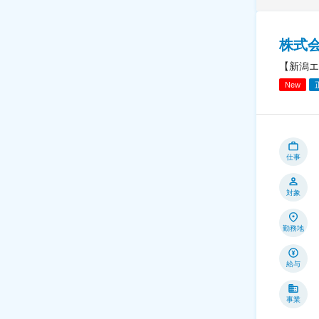
株式会社
【新潟エ
New
仕事
対象
勤務地
給与
事業