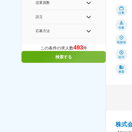
従業員数
仕事
設立
対象
応募方法
勤務地
493
この条件の求人数
件
検索する
給与
事業
株式会社