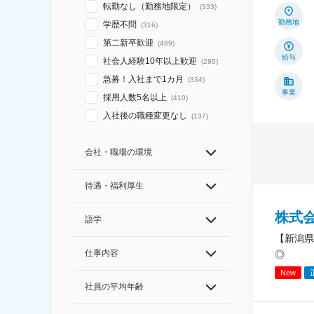
転勤なし（勤務地限定）
(
333
)
勤務地
学歴不問
(
316
)
第二新卒歓迎
(
489
)
給与
社会人経験10年以上歓迎
(
280
)
急募！入社まで1カ月
(
334
)
事業
採用人数5名以上
(
410
)
入社後の職種変更なし
(
137
)
会社・職場の環境
待遇・福利厚生
株式会社
語学
【新潟県
仕事内容
◎
New
社員の平均年齢