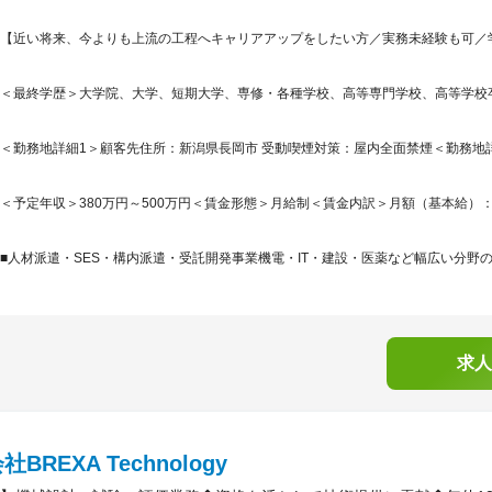
【近い将来、今よりも上流の工程へキャリアアップをしたい方／実務未経験も可／
＜最終学歴＞大学院、大学、短期大学、専修・各種学校、高等専門学校、高等学校
＜勤務地詳細1＞顧客先住所：新潟県長岡市 受動喫煙対策：屋内全面禁煙＜勤務地詳細
＜予定年収＞380万円～500万円＜賃金形態＞月給制＜賃金内訳＞月額（基本給）：230,0
■人材派遣・SES・構内派遣・受託開発事業機電・IT・建設・医薬など幅広い分野の
求人
BREXA Technology