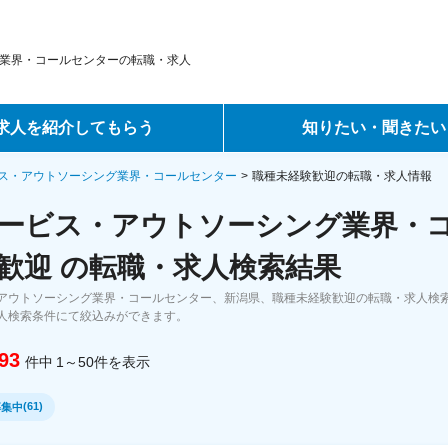
業界・コールセンターの転職・求人
求人を紹介してもらう
知りたい・聞きたい
ントサービス
転職ノウハウ
ス・アウトソーシング業界・コールセンター
職種未経験歓迎の転職・求人情報
ービス・アウトソーシング業界・
サービス
データで見る転職
歓迎 の転職・求人検索結果
ーエージェントサービス
コラム・インタビュー
アウトソーシング業界・コールセンター、新潟県、職種未経験歓迎の転職・求人検
人検索条件にて絞込みができます。
転職Q&A
93
件中
1～50
件
を表示
(
61
)
募集中