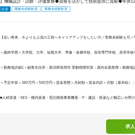
】機械設計・試験・評価業務◆資格を活かして技術提供に貢献◆年休12
職種未経験歓迎
業種未経験歓迎
正社員
【近い将来、今よりも上流の工程へキャリアアップをしたい方／実務未経験も可／
＜最終学歴＞大学院、大学、短期大学、専修・各種学校、高等専門学校、高等学校
＜勤務地詳細1＞顧客先住所：新潟県長岡市 受動喫煙対策：屋内全面禁煙＜勤務地詳細
＜予定年収＞380万円～500万円＜賃金形態＞月給制＜賃金内訳＞月額（基本給）：230,0
■人材派遣・SES・構内派遣・受託開発事業機電・IT・建設・医薬など幅広い分野の
求人