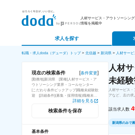
人材サービス・アウトソーシング
情報を掲載中
求人を探す
詳細条件から探す
エージェ
転職・求人doda（デューダ）トップ
北信越
新潟県
人材サービ
人材サ
新着求人から探す
スカウト
[
]
現在の検索条件
条件変更
未経験
[勤務地]新潟県 [業種]人材サービス・ア
求人特集から探す
パートナ
ウトソーシング業界・コールセンター
人材サービス・
[こだわり条件ピックアップ]職種未経験歓
アなど、左の求
迎 [詳細条件](募集・採用情報)職種未経
詳細を見る
験歓迎
4
該当求人数
検索条件を保存
新潟県のみで
基本条件