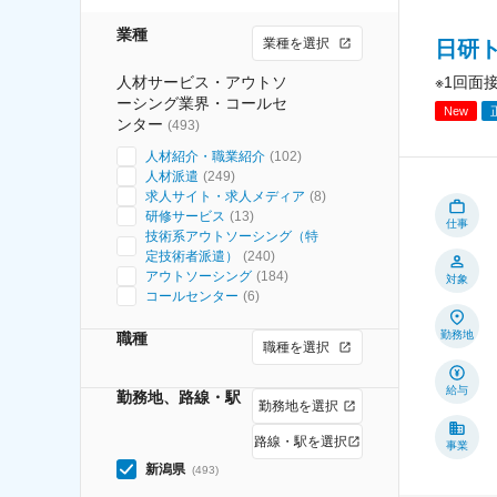
業種
業種を選択
日研
人材サービス・アウトソ
※1回面
ーシング業界・コールセ
New
ンター
(
493
)
人材紹介・職業紹介
(
102
)
人材派遣
(
249
)
求人サイト・求人メディア
(
8
)
研修サービス
(
13
)
仕事
技術系アウトソーシング（特
定技術者派遣）
(
240
)
アウトソーシング
(
184
)
対象
コールセンター
(
6
)
勤務地
職種
職種を選択
給与
勤務地、路線・駅
勤務地を選択
路線・駅を選択
事業
新潟県
(
493
)