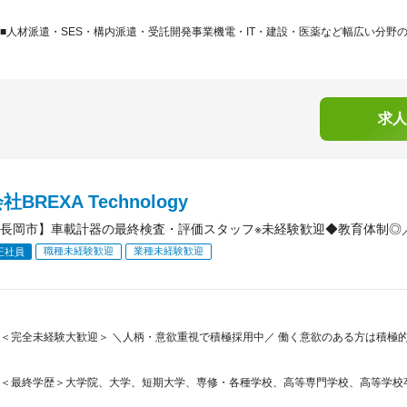
■人材派遣・SES・構内派遣・受託開発事業機電・IT・建設・医薬など幅広い分野の
求人
BREXA Technology
長岡市】車載計器の最終検査・評価スタッフ※未経験歓迎◆教育体制◎
職種未経験歓迎
業種未経験歓迎
正社員
＜完全未経験大歓迎＞ ＼人柄・意欲重視で積極採用中／ 働く意欲のある方は積極
＜最終学歴＞大学院、大学、短期大学、専修・各種学校、高等専門学校、高等学校