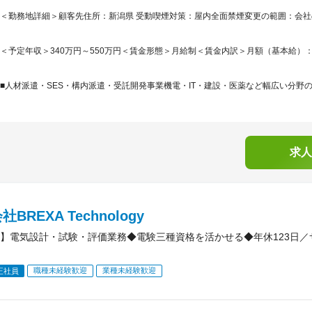
＜勤務地詳細＞顧客先住所：新潟県 受動喫煙対策：屋内全面禁煙変更の範囲：会
＜予定年収＞340万円～550万円＜賃金形態＞月給制＜賃金内訳＞月額（基本給）：210,0
■人材派遣・SES・構内派遣・受託開発事業機電・IT・建設・医薬など幅広い分野の
求人
BREXA Technology
】電気設計・試験・評価業務◆電験三種資格を活かせる◆年休123日
職種未経験歓迎
業種未経験歓迎
正社員