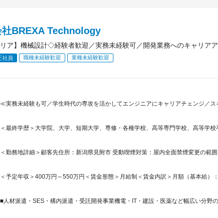
BREXA Technology
リア】機械設計◇経験者歓迎／実務未経験可／開発業務へのキャリアア
職種未経験歓迎
業種未経験歓迎
正社員
≪実務未経験も可／学生時代の専攻を活かしてエンジニアにキャリアチェンジ／ス
＜最終学歴＞大学院、大学、短期大学、専修・各種学校、高等専門学校、高等学校
＜勤務地詳細＞顧客先住所：新潟県見附市 受動喫煙対策：屋内全面禁煙変更の範
＜予定年収＞400万円～550万円＜賃金形態＞月給制＜賃金内訳＞月額（基本給）：240,0
■人材派遣・SES・構内派遣・受託開発事業機電・IT・建設・医薬など幅広い分野の