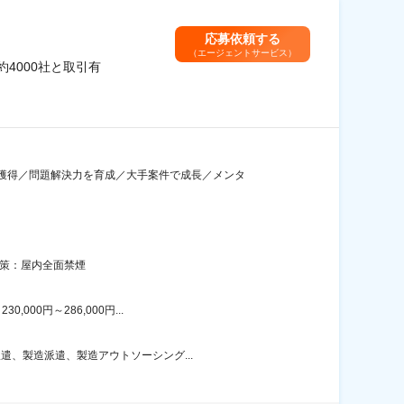
応募依頼する
（エージェントサービス）
4000社と取引有
獲得／問題解決力を育成／大手案件で成長／メンタ
対策：屋内全面禁煙
00円～286,000円...
遣、製造派遣、製造アウトソーシング...