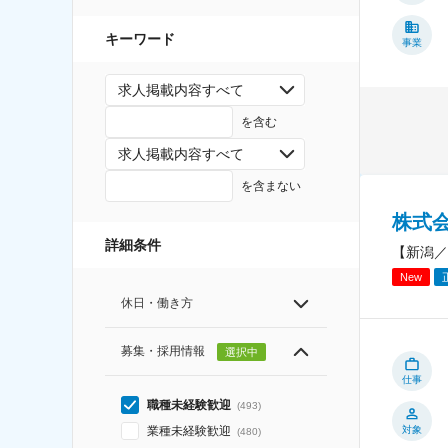
キーワード
事業
求人掲載内容すべて
を含む
求人掲載内容すべて
を含まない
株式会社
詳細条件
【新潟／
New
休日・働き方
募集・採用情報
選択中
仕事
職種未経験歓迎
(
493
)
対象
業種未経験歓迎
(
480
)