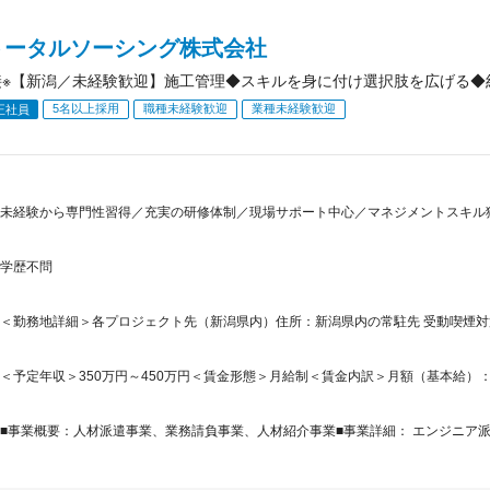
トータルソーシング株式会社
接※【新潟／未経験歓迎】施工管理◆スキルを身に付け選択肢を広げる◆約
5名以上採用
職種未経験歓迎
業種未経験歓迎
正社員
未経験から専門性習得／充実の研修体制／現場サポート中心／マネジメントスキル
学歴不問
＜勤務地詳細＞各プロジェクト先（新潟県内）住所：新潟県内の常駐先 受動喫煙
＜予定年収＞350万円～450万円＜賃金形態＞月給制＜賃金内訳＞月額（基本給）：230,0
■事業概要：人材派遣事業、業務請負事業、人材紹介事業■事業詳細： エンジニア派