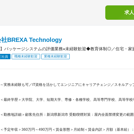
求人
BREXA Technology
】パッケージシステムの評価業務※未経験歓迎◆教育体制◎／住宅・家
職種未経験歓迎
業種未経験歓迎
正社員
～実務未経験も可／IT資格を活かしてエンジニアにキャリアチェンジ／スキルアッ
＜最終学歴＞大学院、大学、短期大学、専修・各種学校、高等専門学校、高等学校
＜勤務地詳細＞顧客先住所：新潟県新潟市 受動喫煙対策：屋内全面禁煙変更の範
＜予定年収＞360万円～490万円＜賃金形態＞月給制＜賃金内訳＞月額（基本給）：220,0