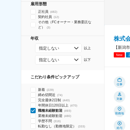
雇用形態
正社員
(
482
)
契約社員
(
12
)
その他（FCオーナー・業務委託な
ど）
(
3
)
株式会社
年収
【新潟市
指定しない
以上
New
指定しない
以下
こだわり条件ピックアップ
仕事
新着
(
229
)
締め切間近
(
74
)
対象
完全週休2日制
(
440
)
年間休日120日以上
(
470
)
職種未経験歓迎
(
493
)
勤務地
業種未経験歓迎
(
480
)
学歴不問
(
316
)
転勤なし（勤務地限定）
(
333
)
給与