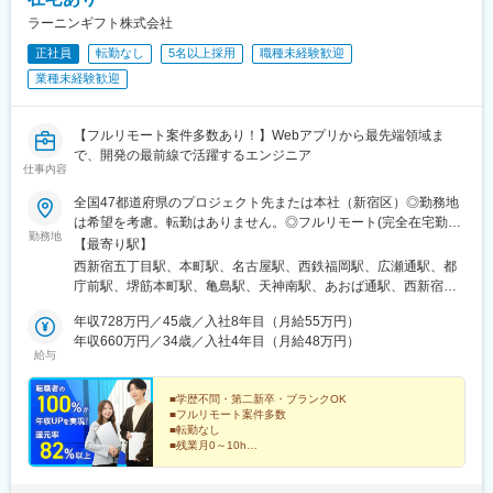
ラーニンギフト株式会社
正社員
転勤なし
5名以上採用
職種未経験歓迎
業種未経験歓迎
【フルリモート案件多数あり！】Webアプリから最先端領域ま
で、開発の最前線で活躍するエンジニア
仕事内容
全国47都道府県のプロジェクト先または本社（新宿区）◎勤務地
は希望を考慮。転勤はありません。◎フルリモート(完全在宅勤
勤務地
務）多数あります。◎転職時にお引越しをご検討の際には引越し
【最寄り駅】
費用または住宅手当（規定有）が支給されます。＜主要プロジェ
西新宿五丁目駅、本町駅、名古屋駅、西鉄福岡駅、広瀬通駅、都
クト先＞東京都、神奈川県、千葉県、埼玉県、大阪府、兵庫県、
庁前駅、堺筋本町駅、亀島駅、天神南駅、あおば通駅、西新宿
京都府、福岡県、愛知県、宮城県、北海道、広島県、新潟県、静
駅、近鉄名古屋駅、天神駅、仙台駅
岡県、岡山県＜アクセス＞本社都営大江戸線「西新宿五丁目駅」
年収728万円／45歳／入社8年目（月給55万円）
より徒歩3分都営丸ノ内線「西新宿駅」より徒歩9分大阪支社大阪
年収660万円／34歳／入社4年目（月給48万円）
給与
メトロ四つ橋線、御堂筋線、中央線「本町駅」より徒歩2分大阪メ
トロ御堂筋線、中央線「堺筋本町駅」より徒歩4分福岡支社市営地
下鉄空港線「天神駅」より徒歩7分市営地下鉄七隈線「天神南駅」
■学歴不問・第二新卒・ブランクOK
■フルリモート案件多数
より徒歩4分名古屋支社JR東海道線、地下鉄東山線、桜通線「名
■転勤なし
古屋駅」より徒歩5分仙台支社JR東北本線、常磐線、仙山線、仙
■残業月0～10h
石線、仙台市地下鉄南北線、東西線「仙台駅」より徒歩5分市営地
■年間休日125日以上・土日祝休み
■服装・髪型自由
下鉄南北線「広瀬通駅」より徒歩6分※他プロジェクト先により異
経験ゼロからでも、還元率82％でしっかり年収アップ♪