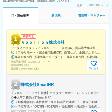
※応募数が同数の場合は、新着順に表示しています。
イルをデザインできます。
■システムの特徴：
更新日：
2026/8/9（日）
（1）変化に強い技術：
変化の激しいEC事業に最適なヘッドレスコマース（フロント
新潟県
管理職・マネジャー
IT・通信業界
とバックエンドの分離が可能なECプラットフォーム）の考え方を
採用しています。例えば、カートのシステムを開発時は最新の技
術を用い、数年後に個社のニーズや状況の変化に合わせて、別技
術に乗り換えるということが可能です。
締切間近
（2）高い市場優位性：
柔軟なシステムを一気通貫で実現できるベンダーとして業界
Ａｐｏｌｌｏｎ株式会社
内でも知名度高く、大手コンシューマー事業会社からの引き合い
データ入力スタッフ／フルリモート・在宅OK／賞与最大年3回
も多数です。
【フルリモート・完全在宅勤務OK】自宅など、全国どこでもあなたが働きやすい場所で働けます★転居を伴う転勤なし★全国47都道府県どこからでも応募OK【本社】東京都新宿区山吹町130番地の15 茜ビル2-A＜アクセス＞有楽町線「江戸川橋駅」、東西線「東西線」より徒歩10分※受動喫煙対策：あり
年収480万円（経験5年／リーダー） 年収400万円（経験3年／メンバー）
■当社の特徴：
掲載予定期間：
2026/6/18（木）
〜
お客様に対し「システム」ではなく、課題解決という名の「効
2026/8/19（水）
果」を届けるお仕事をしたい方には最適な環境です。
気になる
更新日：
2026/6/18（木）
（1）公正な評価：社内の全関係者が1人の社員の評価を行なう
「360度評価」を創業以来実施しています。
（2）プライム案件のみ：一次請け案件中心のためお客様からダ
株式会社SmartHR
イレクトにフィードバックを頂くことができます。
【フルリモート／土日祝休】カスタマーサポート※チャット対応中
■開発事例：
心◆人事労務SaaS”SmartHR"
・キリンビール様：自宅で手軽に生ビール「KIRIN Home Tap」
＜勤務地詳細＞本社住所：東京都港区六本木3-2-1 住友不動産六本木グランドタワー勤務地最寄駅：東京メトロ南北線／六本木一丁目駅受動喫煙対策：屋内全面禁煙変更の範囲：会社の定める事業所（リモートワーク含む）
（テレビCMでもおなじみ！）
＜予定年収＞406万円～602万円＜賃金形態＞月給制＜賃金内訳＞月額（基本給）：212,480円～315,200円その他固定手当/月：5,000円固定残業手当/月：77,520円～114,800円（固定残業時間45時間0分/月）超過した時間外労働の残業手当は追加支給＜月給＞295,000円～435,000円（一律手当を含む）＜昇給有無＞有＜残業手当＞有賃金はあくまでも目安の金額であり、選考を通じて上下する可能性があります。月給(月額)は固定手当を含めた表記です。
・花王様：「ソフィーナ」の通販サイト、フルフィルメントシ
掲載予定期間：
2026/6/29（月）
〜