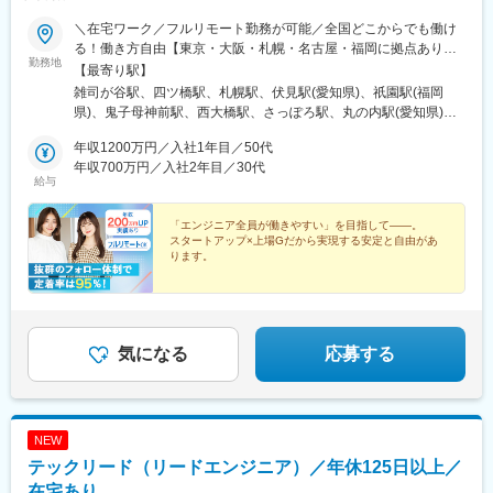
＼在宅ワーク／フルリモート勤務が可能／全国どこからでも働け
る！働き方自由【東京・大阪・札幌・名古屋・福岡に拠点あり】
勤務地
★在宅ワークOK！／希望を考慮し決定／転居を伴う転勤なし★海
【最寄り駅】
外出張ありの案件もあります■本社：東京都豊島区高田2丁目17-
雑司が谷駅、四ツ橋駅、札幌駅、伏見駅(愛知県)、祇園駅(福岡
22 目白中野ビル 5階■大阪：大阪市西区新町1-6-23 四ツ橋大川ビ
県)、鬼子母神前駅、西大橋駅、さっぽろ駅、丸の内駅(愛知県)、
ル9F■札幌：北海道札幌市北区北7条西4-1-1 トーカン札幌第一キ
博多駅、学習院下駅、心斎橋駅、北１２条駅
ャステール■名古屋：愛知県名古屋市中区栄2-2-1 広小路伏見中駒
年収1200万円／入社1年目／50代
ビル■福岡：福岡県福岡市博多区博多駅前2-19-17 トーカン博多第
年収700万円／入社2年目／30代
給与
5ビル
「エンジニア全員が働きやすい」を目指して――。
スタートアップ×上場Gだから実現する安定と自由があ
ります。
●前職給与100％保証
●還元率80%以上
●平均残業時間6h以下
●安心の案件選択制
●リモートOK／年休130日／副業OK
気になる
応募する
NEW
テックリード（リードエンジニア）／年休125日以上／
在宅あり