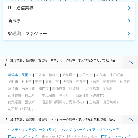
IT・通信業界
新潟県
管理職・マネジャー
IT・通信業界、新潟県、管理職・マネジャーの転職・求人情報をエリアで絞り込
む
新潟市
長岡市
三条市
柏崎市
新発田市
小千谷市
加茂市
十日町市
見附市
村上市
燕市
糸魚川市
妙高市
五泉市
上越市
阿賀野市
佐渡市
魚沼市
南魚沼市
胎内市
東蒲原郡（阿賀町）
北蒲原郡（聖籠町）
南蒲原郡（田上町）
中魚沼郡（津南町）
西蒲原郡（弥彦村）
南魚沼郡（湯沢町）
岩船郡（関川村、粟島浦村）
三島郡（出雲崎町）
刈羽郡（刈羽村）
IT・通信業界、新潟県、管理職・マネジャーの転職・求人情報を業種で絞り込む
システムインテグレータ（SIer）
ベンダ（ハードウェア・ソフトウェア）
ITコンサルティング
通信キャリア・ISP・データセンター
ITアウトソーシング