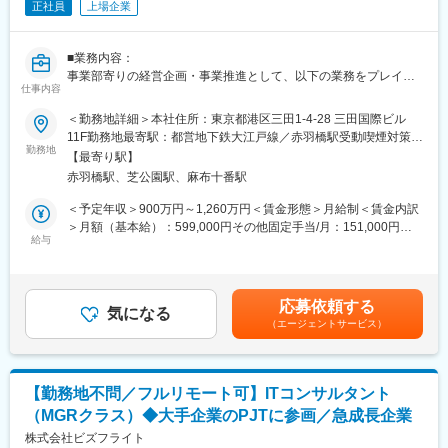
正社員
上場企業
倉庫管理システムWMSでは Mr.Stream／Xbleを展開し、大手有
名企業から、更なるDX化を必要とする中小企業まで、物流業界の
本質的な課題解決を実現しています。
■業務内容：
https://www.seaos.co.jp/product/wms/
事業部寄りの経営企画・事業推進として、以下の業務をプレイン
仕事内容
グマネージャーとして担っていただきます。企画だけでなく、自
■ポジションの魅力
ら手を動かして実行していただくポジションです。
＜勤務地詳細＞本社住所：東京都港区三田1-4-28 三田国際ビル
・常駐なし、週4リモート、フルフレックスと柔軟な働き方が可能
11F勤務地最寄駅：都営地下鉄大江戸線／赤羽橋駅受動喫煙対策：
であり、他社製品導入でよくあるアンコントローラブルな制約か
■詳細：
勤務地
屋内全面禁煙変更の範囲：会社の定める事業所（リモートワーク
ら解放された環境でのSI経験が積める
【最寄り駅】
各事業部との予算および方向性策定、予実管理、各種経営分析
含む）
・成長領域であるロジスティクス分野での幅広い知識の習得、最
赤羽橋駅、芝公園駅、麻布十番駅
事業部門責任者と共に各事業の事業企画・事業開発サポート
新技術による開発経験が積める
営業企画（KPI策定、モニタリング、パイプライン管理など）
＜予定年収＞900万円～1,260万円＜賃金形態＞月給制＜賃金内訳
・自社物流現場と自社プロダクトについて直接討議し、改善出来
マニュアル・仕組み化の企画、社内へのツール導入における運用
＞月額（基本給）：599,000円その他固定手当/月：151,000円～
る
ルール・ガイドライン作成と管理
給与
211,000円＜月給＞750,000円～810,000円＜昇給有無＞有＜残業
・IoT技術を活用した自社プロダクト開発の最前線に触れられる
クライアントや提携先などとの契約書作成・手続き・チェック（※
手当＞無＜給与補足＞※経験・能力・スキル等を考慮し、弊社規定
・自社プロダクトを持つプライマリーベンダーとしてPM経験が積
最終的な法的判断は法務担当者が担当）
により決定いたします賃金はあくまでも目安の金額であり、選考
める他、システム化企画や次世代物流業務の製図作成など最上流
メンバーマネジメント
を通じて上下する可能性があります。月給(月額)は固定手当を含め
工程を担当するコンサルタント等への幅広いキャリアパス有
応募依頼する
気になる
た表記です。
（エージェントサービス）
■配属組織・レポートライン
■当社の強み
配属組織： DIオフィス（5名）
SCM・ロジスティクス領域における改革プラン策定～ソリューシ
組織概要：DI事業本部（フロント側）に紐づく"攻め"のコーポレー
ョン構築・導入～安定稼働/効果創出までのサービスを提供してい
ト部隊
ます。同レベルの競合は存在せず、提案力をご評価いただき受注
【勤務地不問／フルリモート可】ITコンサルタント
レポートライン：執行役員／Data-Informed事業本部 副本部長直
に至ることが多いです。
（MGRクラス）◆大手企業のPJTに参画／急成長企業
下
株式会社ビズフライト
変更の範囲：会社の定める業務