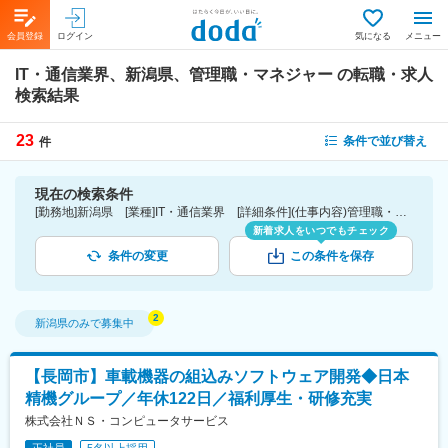
会員登録
ログイン
気になる
メニュー
IT・通信業界、新潟県、管理職・マネジャー
の転職・求人
検索結果
23
条件で並び替え
件
現在の検索条件
[勤務地]新潟県 [業種]IT・通信業界 [詳細条件](仕事内容)管理職・マネジャー
新着求人をいつでもチェック
条件の変更
この条件を保存
新潟県
のみで募集中
【長岡市】車載機器の組込みソフトウェア開発◆日本
精機グループ／年休122日／福利厚生・研修充実
株式会社ＮＳ・コンピュータサービス