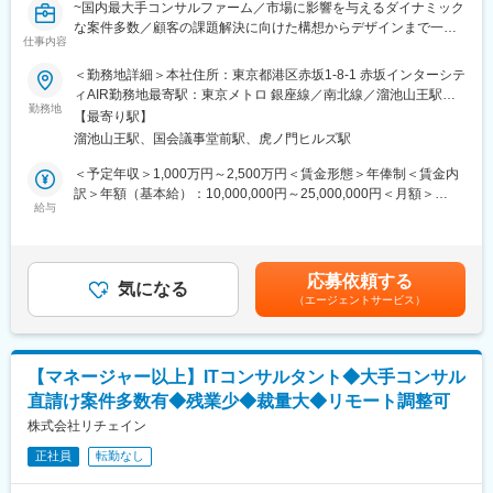
~国内最大手コンサルファーム／市場に影響を与えるダイナミック
行することも可能です。
な案件多数／顧客の課題解決に向けた構想からデザインまで一貫
<入社後の流れ>
仕事内容
して対応~
入社後は専門部署でのトレーニング（約3か月）を経た後、OJTに
●資生堂、PRADA等大手toC企業へのご支援も多数
て既存案件へ参画。
＜勤務地詳細＞本社住所：東京都港区赤坂1-8-1 赤坂インターシテ
●【全国フルリモート×残業抑制施策×有給取得率は85％】と働き
PM／PL／プリセールスとしての実務を通じながら、徐々に課の
ィAIR勤務地最寄駅：東京メトロ 銀座線／南北線／溜池山王駅受
方◎
勤務地
マネジメントをお任せしていきます。
動喫煙対策：屋内全面禁煙変更の範囲：会社の定める事業所（リ
【最寄り駅】
※ご経験に応じてトレーニング免除・早期マネジメント移行の可能
モートワーク含む）
溜池山王駅、国会議事堂前駅、虎ノ門ヒルズ駅
■Song部門について：
性あり。
顧客体験価値向上のために、“どうしたら売れるのか”だけでな
＜予定年収＞1,000万円～2,500万円＜賃金形態＞年俸制＜賃金内
く“どうしたら新しい顧客体験を提供できるのか”という点でサービ
■配属組織
訳＞年額（基本給）：10,000,000円～25,000,000円＜月額＞
ス設計／企画（ブランド戦略、顧客体験設計、マーケティング戦
給与
クロスインダストリー第1本部
833,333円～2,083,333円（12分割）＜昇給有無＞有＜残業手当＞
略立案、キャンペーン企画・実行等）から考えるのがSong部門で
・部長：1名
無＜給与補足＞◆支給例：基本給＋賞与（年1回）賃金はあくまで
す
・課長：9名（営業課2、技術課7）
も目安の金額であり、選考を通じて上下する可能性があります。
・課員：約120名
月給(月額)は固定手当を含めた表記です。
応募依頼する
◆業務内容
気になる
営業課と技術課が一体となった事業部体制で、新卒～ベテランま
（エージェントサービス）
サービスとユーザーとのあらゆるタッチポイントを捉え、構想か
で幅広い層が在籍。年次に関係なく、適性と希望に応じPM／PL
ら実現、改善まで一貫して取り組みます。
を担っています。
ビジネスとして目指すべきゴールとユーザーの本質的なニーズを
結びつけ、「あるべき未来」を設計し、ユーザーの心を動かす体
■本ポジションの魅力
【マネージャー以上】ITコンサルタント◆大手コンサル
験へと具現化していきます。
・AWSトップパートナー企業で、技術水準の高いエンジニア組織
直請け案件多数有◆残業少◆裁量大◆リモート調整可
また、AIをはじめとする新しいテクノロジーとの関係性も視野に
を率いる経験
入れながら、直感的で寄り添う体験を構築します。
株式会社リチェイン
・組織マネジメント × プリセールス × アーキテクトを横断的に担
える希少ポジション
正社員
転勤なし
<具体的な業務内容>
・フルリモート前提／地方在住メンバーも多数活躍
・体験コンセプト・UX方針の策定
・エンタープライズ案件中心で、事業インパクトの大きな仕事に