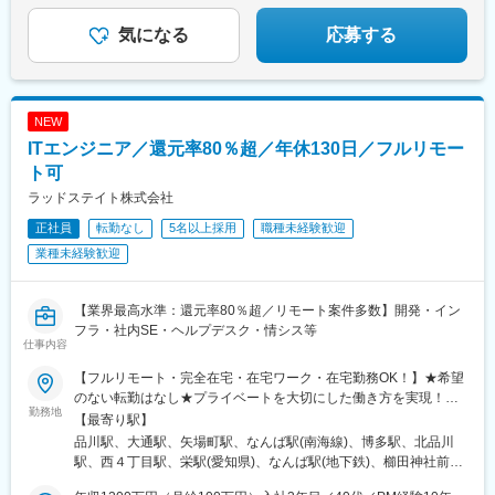
なります。
スキルを伸ばしながら活躍できるエンジニア募集！
気になる
応募する
NEW
ITエンジニア／還元率80％超／年休130日／フルリモー
ト可
ラッドステイト株式会社
正社員
転勤なし
5名以上採用
職種未経験歓迎
業種未経験歓迎
【業界最高水準：還元率80％超／リモート案件多数】開発・イン
フラ・社内SE・ヘルプデスク・情シス等
仕事内容
【フルリモート・完全在宅・在宅ワーク・在宅勤務OK！】★希望
のない転勤はなし★プライベートを大切にした働き方を実現！★
勤務地
東京・大阪・名古屋・北海道・福岡など全国の希望の勤務地で希
【最寄り駅】
望の働き方ができます！★入社後に本人希望で上京や地方への引
品川駅、大通駅、矢場町駅、なんば駅(南海線)、博多駅、北品川
っ越しした方も複数名いて、その人に合った働き方を実現！
駅、西４丁目駅、栄駅(愛知県)、なんば駅(地下鉄)、櫛田神社前
★U・Iターン歓迎★受動喫煙対策：あり（全拠点）【勤務地詳
駅、バスセンター前駅、栄町駅(愛知県)、大国町駅