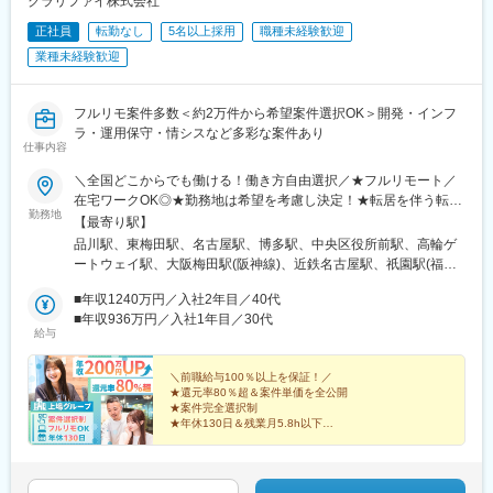
クラリファイ株式会社
正社員
転勤なし
5名以上採用
職種未経験歓迎
業種未経験歓迎
フルリモ案件多数＜約2万件から希望案件選択OK＞開発・インフ
ラ・運用保守・情シスなど多彩な案件あり
仕事内容
＼全国どこからでも働ける！働き方自由選択／★フルリモート／
在宅ワークOK◎★勤務地は希望を考慮し決定！★転居を伴う転勤
勤務地
なし★東京・大阪・名古屋・北海道・福岡など、全国の希望勤務
【最寄り駅】
地で勤務可能！★上京・地方移住など、ライフスタイルに合わせ
品川駅、東梅田駅、名古屋駅、博多駅、中央区役所前駅、高輪ゲ
た働き方も実現できます！★U/Iターン歓迎！★自動車通勤可能
ートウェイ駅、大阪梅田駅(阪神線)、近鉄名古屋駅、祇園駅(福岡
（規定あり）【本社】東京都港区港南1-9-36 アレア品川13F【大
県)、西１１丁目駅、北新地駅、名鉄名古屋駅、櫛田神社前駅、西
阪支社】大阪府大阪市北区梅田1-12-12 東京建物梅田ビル12F【名
■年収1240万円／入社2年目／40代
８丁目駅
古屋支社】愛知県名古屋市西区名駅1-1-17 名駅ダイヤメイテツビ
■年収936万円／入社1年目／30代
給与
ル11F【福岡支社】福岡県福岡市博多区博多駅前2-1-1 福岡朝日ビ
ル1F【北海道支社】北海道札幌市中央区南2条西10-1000-24
TAKETOビル
＼前職給与100％以上を保証！／
★還元率80％超＆案件単価を全公開
★案件完全選択制
★年休130日＆残業月5.8h以下
★フルリモート多数実績
★「帰社日・強制飲み会」なし！社内業務負担ゼロ
★20代が約半数！資産形成（NISA等）支援あり