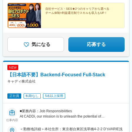
定残業代45時間分(月額5万6900円～)を含みます。超過した場合
白河駅、喜多方駅、秋田駅、横手駅、能代駅、湯沢駅、大久保駅
は全額追加支給します◎試用期間3カ月(給与や福利厚生等は同じ
自社サービス・SES★2つのキャリアから選べる
(秋田県)、鷹ノ巣駅、山形駅、鶴岡駅、酒田駅、米沢駅、天童駅、
チーム体制×利益還元制でスキルも収入もUP！
です)▼年収例30歳／SE・PG／476万円／製造業向けアプリ開発
さくらんぼ東根駅、寒河江駅、新庄駅、水戸駅、つくば駅、日立
45歳／PL／616万円／AWS環境の自動構築化52歳／PM／952万
駅、勝田駅、土浦駅、古河駅、取手駅、下館駅、笹川駅、牛久
円／信販システムの再構築 ------■スキルが収入に直結する“ペイ・
駅、龍ケ崎市駅、守谷駅、水海道駅、宇都宮駅、小山駅、栃木
フォー・パフォーマンス”制度当社では成果やスキルに応じて報酬
駅、足利駅、佐野駅、那須塩原駅、鹿沼駅、真岡駅、下今市駅、
が決まるペイ・フォー・パフォーマンス(成果連動型)制度を採用。
西那須野駅、高崎駅、前橋駅、太田駅(群馬県)、伊勢崎駅、桐生
開発・設計・上流工程へのステップアップに応じて案件単価も上
駅、館林駅、渋川駅、川口駅、川越駅、所沢駅、越谷駅、草加
気になる
応募する
がり、収入へとダイレクトに反映されます。定期面談でスキルや
駅、春日部駅、上尾駅、熊谷駅、浦和駅、新座駅、狭山市駅、入
市場価値を可視化し、目指すポジションや案件を明確にした上で
間市駅、三郷駅(埼玉県)、深谷駅、朝霞台駅、戸田駅(埼玉県)、ふ
アサインするので「成長しても評価されない」というギャップが
じみ野駅、鴻巣駅、坂戸駅(埼玉県)、八潮駅、志木駅、飯能駅、下
なくスキルの向上がそのまま年収アップにつながります！
北沢駅、練馬駅、蒲田駅、葛西駅、北千住駅、荻窪駅、大山駅(東
NEW
京都)、八王子駅、豊洲駅、亀有駅、町田駅、品川駅、赤羽駅、新
宿駅、中野駅(東京都)、池袋駅、目黒駅、錦糸町駅、六本木駅、渋
【日本語不要】Backend-Focused Full-Stack
谷駅、調布駅、上野駅、小平駅、立川駅、日本橋駅(東京都)、吉祥
キャディ株式会社
寺駅、多摩センター駅、青梅駅、国分寺駅、武蔵小金井駅、昭島
駅、東京駅、国立駅、玉川上水駅、東久留米駅、船橋駅、松戸
駅、市川駅、柏駅、五井駅、千葉駅、流山おおたかの森駅、八千
正社員
転勤なし
5名以上採用
代台駅、習志野駅、浦安駅(千葉県)、愛宕駅(千葉県)、木更津駅、
成田駅、我孫子駅、鎌ケ谷駅、印西牧の原駅、四街道駅、銚子
■業務内容：Job Responsibilities
駅、藤沢駅、横須賀駅、横浜駅、相模原駅、川崎駅、平塚駅、茅
At CADDi, our mission is to unleash the potential of
ケ崎駅、大和駅(神奈川県)、本厚木駅、小田原駅、鎌倉駅、秦野
仕事内容
manufacturing. To make this happen, we are developing and
駅、座間駅、伊勢原駅、逗子駅、三崎口駅、長野駅、松本駅、上
delivering an AI-powered data platform for the industry. We are
田駅、佐久平駅、飯田駅(長野県)、豊科駅、中野松川駅、飯山駅、
＜勤務地詳細＞本社住所：東京都台東区浅草橋4-2-2 D’sVARIE浅