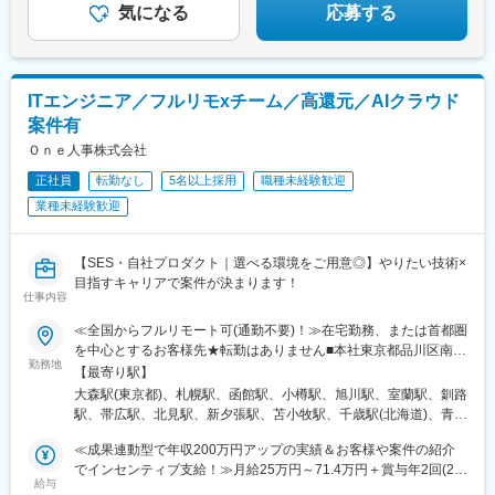
気になる
応募する
ITエンジニア／フルリモxチーム／高還元／AIクラウド
案件有
Ｏｎｅ人事株式会社
正社員
転勤なし
5名以上採用
職種未経験歓迎
業種未経験歓迎
【SES・自社プロダクト｜選べる環境をご用意◎】やりたい技術×
目指すキャリアで案件が決まります！
仕事内容
≪全国からフルリモート可(通勤不要)！≫在宅勤務、または首都圏
を中心とするお客様先★転勤はありません■本社東京都品川区南大
勤務地
井6-26-2 大森ベルポートB館8F
【最寄り駅】
大森駅(東京都)、札幌駅、函館駅、小樽駅、旭川駅、室蘭駅、釧路
駅、帯広駅、北見駅、新夕張駅、苫小牧駅、千歳駅(北海道)、青森
駅、八戸駅、弘前駅、下北駅、五所川原駅、盛岡駅、花巻駅、北
≪成果連動型で年収200万円アップの実績＆お客様や案件の紹介
上駅、宮古駅、盛駅、久慈駅、仙台駅、石巻駅、杜せきのした
でインセンティブ支給！≫月給25万円～71.4万円＋賞与年2回(2ヶ
駅、新田駅(宮城県)、くりこま高原駅、多賀城駅、気仙沼駅、いわ
給与
月)＋各種手当◎経験やスキルを考慮の上、優遇します◎上記は固
き駅、郡山駅(福島県)、福島駅(福島県)、会津若松駅、須賀川駅、