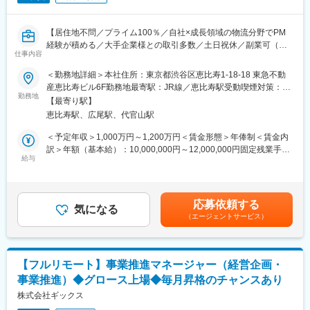
・平均残業時間は20時間未満、マネジメント層でも残業をしっか
りコントロールしており、10時間未満の社員もおり、プライム案
件に近い環境で働きやすさと成長の両立が可能です。
【居住地不問／プライム100％／自社×成長領域の物流分野でPM
経験が積める／大手企業様との取引多数／土日祝休／副業可（相
■キャリアパス：
仕事内容
談可）】
ご自身がリーダーとして若手やBPの方々をマネージメントしつ
＜勤務地詳細＞本社住所：東京都渋谷区恵比寿1-18-18 東急不動
つ、ITコンサルタントとしての経験を積んで頂きます。
あらゆる産業のインフラともいえる物流・ロジスティクスの課題
産恵比寿ビル6F勤務地最寄駅：JR線／恵比寿駅受動喫煙対策：屋
ご自身がやってみたい事業(夢)があれば、将来弊社にて事業として
解決に寄与する自社プロダクト（倉庫管理システム、配送管理シ
勤務地
内全面禁煙変更の範囲：会社の定める事業所（リモートワーク含
立ち上げて頂く事も可能ですので、是非夢を実現出来る様に一緒
【最寄り駅】
ステム等の業務システム）の導入プロ ジェクトマネジメントをお
む）
に頑張って行きましょう。
恵比寿駅、広尾駅、代官山駅
任せいたします。
＜予定年収＞1,000万円～1,200万円＜賃金形態＞年俸制＜賃金内
■事業部長より：
■業務内容
訳＞年額（基本給）：10,000,000円～12,000,000円固定残業手当/
現状の仕事から一歩抜け出しもっと全体を動かすような人になり
・プロジェクトの計画の立案・合意から進捗管理、品質管理など
給与
月：72,325円～123,993円（固定残業時間20時間0分/月）超過し
たい、小さい会社に入社して会社の成長と共に自分自身の成長を
のプロジェクト推進作業全般を行っていただきます。
た時間外労働の残業手当は追加支給＜月額＞905,658円～
していきたい、色々な業界を見て自分自身の可能性を広げたいと
実際にプロジェクトが開始してからは、要件定義から設計、移
1,123,993円（12分割）（一律手当を含む）＜昇給有無＞有＜残
いうような方と是非とも一緒に働ければと思っております。
行、環境構築、運用までを牽引していただきます。
業手当＞有＜給与補足＞※経験・スキルや前職給与等を加味して決
応募依頼する
・エンドユーザーに対して、自社独自のアルゴリズムをもとに開
気になる
定します。■昇給：年1回■賞与：会社業績により別途支給の可能
■コーポレートサイト：
（エージェントサービス）
発された販売管理及び在庫管理システム等に関するプロジェクト
性あり賃金はあくまでも目安の金額であり、選考を通じて上下す
https://www.rechain.co.jp/job/1267/?
を担当します。
る可能性があります。月給(月額)は固定手当を含めた表記です。
utm_source=doda&utm_medium=job-posting
・コンサルティング部と協力し顧客の次世代物流の青図作成や、
それに伴うシステム化計画などコンサルティング領域のPJへ参画
変更の範囲：会社の定める業務
【フルリモート】事業推進マネージャー（経営企画・
頂く場合もあります。
事業推進）◆グロース上場◆毎月昇格のチャンスあり
※変更の範囲：当社における各種業務全般
株式会社ギックス
＜自社プロダクトについて＞