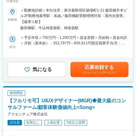
仕事内容
1)7:00～16:00 (例2)11:00～20:00」
※こんな方にお薦め
＜勤務地詳細＞本社住所：東京都新宿区揚場町1-21 飯田橋升本ビ
● 技術を手放さず、エンジニア組織のマネジメントに挑戦したい
ル2F勤務地最寄駅：各線／飯田橋駅受動喫煙対策：屋内全面禁煙
■ポジションについて
● AWSを軸に、エンタープライズ案件の上流設計・提案に深く関
勤務地
変更の範囲：会社の定める事業所（リモートワーク含む）
PM候補としての採用ポジションです。同社のPMはシステムの企
【最寄り駅】
わりたい
画立案から遂行、完了までのPJTの責任者を指しています。（管
飯田橋駅、牛込神楽坂駅、神楽坂駅
● フルリモート環境で、高い裁量と責任を持って働きたい
理職）
● プレイングマネージャーとしてキャリアの天井を一段引き上げ
＜予定年収＞750万円～1,200万円＜賃金形態＞月給制＜賃金内訳
たい
＞月額（基本給）：353,797円～856,911円固定残業手当/月：
■特徴・魅力
給与
83,598円～130,017円（固定残業時間30時間0分/月）超過した時
・Salesforce日本法人の立ち上げ時、日本法人の代表と同社の社
■業務内容
間外労働の残業手当は追加支給＜月給＞437,395円～986,928円
長が大学時代の同窓だった縁もあり、Salesforce日本法人はケイ
課長候補として組織マネジメントとプリセールス業務を担い、課
（一律手当を含む）＜昇給有無＞有＜残業手当＞有＜給与補足＞■
ズコーポレーション社の会議室を間借りしていました。そこか
全体の成果最大化をミッションとしていただきます。
専門業務型裁量労働制のため、残業30時間相当分の裁量労働手当
ら、Salesforce社との長く深いお付き合いが開始。Salesforceの成
応募依頼する
<具体的な業務>
気になる
を支給しております。みなし労働時間となるため、残業超過分の
長に伴って同社も大きく事業拡大してきました。最初のパートナ
（エージェントサービス）
●組織マネジメント領域
割増支給はありません。■評価/賞与は年2回／行動(バリュー)評価
ーという事もあり、Salesforceの導入事例は他の追随を許さない
・課の目標設定および進捗管理、振り返り
はグレード昇降格基準に、成果・貢献度(パフォーマンス)評価はグ
圧倒的な水準です。またSalesforce社からも顧客紹介を受ける事
・8～10名規模のメンバーマネジメント
レード内の相対位置と賞与額の決定に活用。賃金はあくまでも目
も多くあり、独自の顧客獲得チャネルを有しています。
・メンバーの案件アサイン、業務分担・調整
安の金額であり、選考を通じて上下する可能性があります。月給
締切間近
・メンバー個々の目標設定および育成・評価支援
(月額)は固定手当を含めた表記です。
変更の範囲：会社の定める業務
【フルリモ可】UIUXデザイナー(MGR)◆最大級のコン
●プリセールス／技術領域
・エンタープライズ企業（売上300億円以上中心）への要件・課
サルファーム/顧客体験価値向上<Song>
題ヒアリング
アクセンチュア株式会社
・AWSを活用したシステム構成・アーキテクチャ設計
正社員
転勤なし
上場企業
5名以上採用
・提案書作成、商談における技術的支援
・営業、エンジニア、関連部署との連携
※志向・希望により、設計・構築などのエンジニアリング業務を並