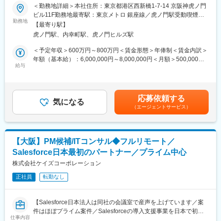
中でトップ20社のみが選出されるコアパートナーとして日本の
駅、中佐世保駅、末広町駅(東京都)、下落合駅、武蔵溝ノ口駅、な
＜勤務地詳細＞本社住所：東京都港区西新橋1-7-14 京阪神虎ノ門
Active AI Platformというビジョンを掲げるServiceNowを使った先
Salesforce普及を牽引】
んば駅(南海線)、長堀橋駅、天王寺駅前駅、栄駅(愛知県)、呉服町
ビル11F勤務地最寄駅：東京メトロ 銀座線／虎ノ門駅受動喫煙対
進的な取り組みによりすべての日本のお客様をAI Readyなステー
駅(福岡県)、四宮駅、京成八幡駅
勤務地
策：屋内全面禁煙変更の範囲：会社の定める事業所（リモートワ
ジに一緒にリードする仲間を大募集しています。
【最寄り駅】
■仕事内容
ーク含む）
ほとんどのServiceNow SEはリモートワークです。
虎ノ門駅、内幸町駅、虎ノ門ヒルズ駅
『Salesforce』の顧客提案から導入まで一連の業務をご担当頂き
ます。顧客の業務改善をsalesforceを通して実現、ビジネスとプロ
＜予定年収＞600万円～800万円＜賃金形態＞年俸制＜賃金内訳＞
【導入実績】
ダクトを上流から設計/マネージする市場価値の高いポジションで
年額（基本給）：6,000,000円～8,000,000円＜月額＞500,000円
日本で初めて行うようなServiceNowプロジェクトを多数手掛けて
す。
給与
～666,666円（12分割）＜昇給有無＞有＜残業手当＞有＜給与補
います。
足＞■賞与実績：営業インセンティブ有（年4回）■昇給：年2回(1
横浜市電子請求システム構築、政令市電子決裁文書管理システム
■当社の魅力
月・7月)賃金はあくまでも目安の金額であり、選考を通じて上下
構築、政令市予算編成システム構築、JTB-CWT問い合わせ管理シ
SalesforceJapan社日本法人設立当初より、導入支援サービスを展
する可能性があります。月給(月額)は固定手当を含めた表記です。
ステム、最大手旅行会社IT投資戦略システム構築、大手製薬業社
応募依頼する
開。蓄積したノウハウの多さクオリティの高さから社員バイネー
気になる
内ワークフロー構築、生命保険会社社内ワークフロー刷新
（エージェントサービス）
ムで指名が来ることもしばしば。社員の約8割がSalesforceの資格
を保有し、導入実績・資格保有率共に業界トップクラスの企業。
変更の範囲：会社の定める業務
■社風
【大阪】PM候補/ITコンサル◆フルリモート／
社員の声を元にインセンティブ制度を作る等、現場の意見を大事
Salesforce日本最初のパートナー／プライム中心
にする社風。安心して長く働ける会社をお探しの方にピッタリで
す。
株式会社ケイズコーポレーション
◎例1「新しい事業の立ち上げだから負荷が大きい。頑張った分を
正社員
転勤なし
評価してほしい」⇒四半期ごとにインセンティブを導入
◎例2「長く働いているから還元してほしい」⇒勤続10年以上で
特典がつく事に（永年勤続手当（10万円）と記念品、特別休暇5
【Salesforce日本法人は同社の会議室で産声を上げています／案
日間）
件はほぼプライム案件／Salesforceの導入支援事業を日本で初め
※事前申告制により、勤務時間帯を変更することも可能。（例
仕事内容
て展開、国内トップクラスの導入実績を持つ企業／国内600社の