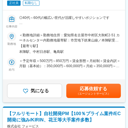
京セラグループという安定した基盤を持ちながら社員の積極的な
正社員
転勤なし
チャレンジを称賛し、大手グループという感覚のないフラットな
社風で業務を行うことができます。
◎40代～60代の幅広い世代が活躍しやすいポジションです
■当社の魅力：
仕事内容
■概要：
・働き方の多様性:「フルリモート」「フルフレックス」「副業
・セキュリティスペシャリストとして、お客様向けに高度なセキ
可」「と多様な働き方を歓迎します。例えば、 地方で副業をしな
＜勤務地詳細＞勤務地住所：愛知県名古屋市中村区大秋町2-51 カ
ュリティ診断とリスクアセスメント及び対策コンサルを遂行する
がらフルリモートで勤務する事も可能です。
ーネルセンター内勤務地最寄駅：市営地下鉄東山線／本陣駅受動
とととも、SOCアウトソーシングとしてエンジニア／オペレータ
・成果に応じた透明性のある報酬制度:報酬は職務要件と年度毎の
勤務地
喫煙対策：屋内全面禁煙
【最寄り駅】
ーからのエスカレーションを受け、高いセキュリティスキルとリ
パフォーマンスによって決定します。※詳細は面接で説明します。
本陣駅、中村日赤駅、亀島駅
ーダーシップ力を持って指導・指示していただきます。特にイン
シデント発生時には事態を的確に把握し、迅速な統率をしていた
変更の範囲：会社の定める業務
＜予定年収＞500万円～850万円＜賃金形態＞月給制＜賃金内訳＞
だきます。
月額（基本給）：350,000円～600,000円＜月給＞350,000円～
給与
600,000円＜昇給有無＞有＜残業手当＞無＜給与補足＞■昇給年1
■担当業務：
回■賞与あり賃金はあくまでも目安の金額であり、選考を通じて上
・サイバーセキュリティコンサルティング業務：高度なセキュリ
下する可能性があります。月給(月額)は固定手当を含めた表記で
ティ（脆弱性、ASM、ペネトレーション）診断とリスクアセスメ
す。
応募依頼する
ント、対策コンサルティング
気になる
（エージェントサービス）
・SOCアウトソーシング業務：顧客システムに組込れたセキュリ
ティ製品によるリモート監視、サイバー攻撃やマルウェアの侵入
検知及び解析作業、感染源・被害範囲の特定、駆除・封じ込めに
よる事業停止回避、および情報漏洩の防止
【フルリモート】自社開発PM【100％プライム案件/EC
開発に強み/KIRIN、花王等大手案件多数】
◇将来的には上級マネージャとして下記業務にも対応頂きたいと
考えております。※10～30名の組織で運営していく予定です
株式会社 フォービス