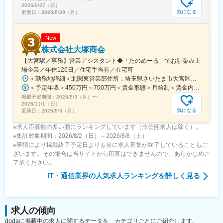
ステム
2026/9/27（日）
・日本ロレアル様：同社グループ内NO.1ブランドであるスキン
気になる
更新日：
2026/6/29（月）
ケア「タカミ」の通販サイト、フルフィルメントシステム
New
株式会社大塚商会
【大宮駅／事務】営業アシスタント◆「たのめーる」でお馴染み上
場企業／年休126日／住宅手当有／在宅可
＜勤務地詳細＞北関東営業部住所：埼玉県さいたま市大宮区桜木町1-195-1 大宮ソラミチKOZ 12階受動喫煙対策：屋内全面禁煙変更の範囲：会社の定める事業所（リモートワーク含む）
＜予定年収＞450万円～700万円＜賃金形態＞月給制＜賃金内訳＞月額（基本給）：274,000円～400,000円＜月給＞274,000円～400,000円＜昇給有無＞有＜残業手当＞有＜給与補足＞※経験・スキルを考慮のうえ、当社規定にて決定■昇給：年1回■賞与：年2回（7月・12月）賃金はあくまでも目安の金額であり、選考を通じて上下する可能性があります。月給(月額)は固定手当を含めた表記です。
掲載予定期間：
2026/8/3（月）
〜
2026/11/1（日）
気になる
更新日：
2026/8/3（月）
※求人応募数の多い順にランキングしています（非公開求人は除く）。
※集計対象期間：2026/8/2（日）～2026/8/8（土）
※事情により掲載終了予定日よりも前に求人募集が終了していることもご
ざいます。その場合は当サイトから応募はできませんので、あらかじめご
了承ください。
IT・通信業界
の人気求人ランキングを詳しく見る
求人の傾向
dodaに掲載中の求人に関するデータを、カテゴリごとにご紹介します。