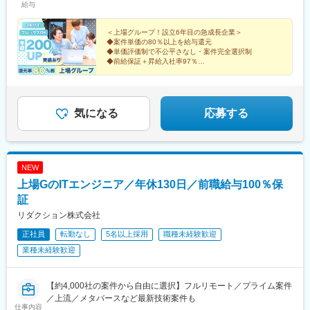
給与
ロ四ツ橋線「四ツ橋駅」 徒歩2分└大阪メトロ御堂筋線「心斎橋
駅」 徒歩5分札幌支社／北海道札幌市中央区北一条西3-3 ばらと北
一条ビル9階└地下鉄「大通」駅徒歩3分└地下鉄「さっぽろ」駅徒
＜上場グループ！設立6年目の急成長企業＞
◆案件単価の80％以上を給与還元
歩5分└JR「札幌」駅徒歩7分名古屋支社／愛知県名古屋市西区名
◆単価評価制で不公平さなし・案件完全選択制
駅2-34-17 セントラル名古屋11階└「名古屋駅」徒歩8分博多支社
◆前給保証＋昇給入社率97％
／福岡県福岡市中央区天神1-9-17 福岡天神フコク生命ビル15階
◆入社後年収290万円アップの実績あり
◆年休130日＆平均残業月7時間
└「天神駅」14番出口直結└「西鉄福岡駅」北口1より徒歩8分
◆負担になる社内業務なし
気になる
応募する
NEW
上場GのITエンジニア／年休130日／前職給与100％保
証
リダクション株式会社
正社員
転勤なし
5名以上採用
職種未経験歓迎
業種未経験歓迎
【約4,000社の案件から自由に選択】フルリモート／プライム案件
／上流／メタバースなど最新技術案件も
仕事内容