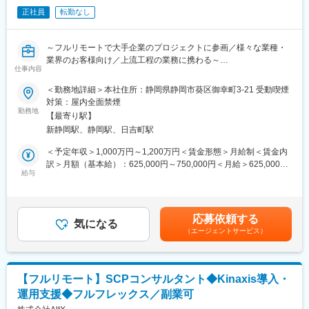
■業務の魅力／面白さ
正社員
転勤なし
業務の進め方は経営幹部と共に策定～実行できる環境です
どのような実行プランを策定するかの裁量があり、自ら計画～実
行までができます
～フルリモートで大手企業のプロジェクトに参画／様々な業種・
将来的なキャリアパスは、経験を活かして事業推進のリーダーや
業界のお客様向け／上流工程の業務に携わる～
経営企画など、会社経営の中枢をになって頂きます。
仕事内容
当社のスケールにあたり今後必要となる、組織設計等も将来的に
■業務内容：
＜勤務地詳細＞本社住所：静岡県静岡市葵区御幸町3-21 受動喫煙
はお任せしたいと考えております。
メーカー、流通、小売りなど、様々な業種・業界のお客様におけ
対策：屋内全面禁煙
るプロジェクトにおいて上流工程の業務課題整理や業務設計か
勤務地
■働き方
【最寄り駅】
ら、システムに関するデザイン検討・構築まで幅広い領域を複数
多様なメンバーがプロフェッショナルとして成果を最大化するた
新静岡駅、静岡駅、日吉町駅
のコンサルタントがチームを組んで対応します。
めの手段として、フルリモート制度が定着しています。自分自身
＜予定年収＞1,000万円～1,200万円＜賃金形態＞月給制＜賃金内
のライフスタイルに合わせた柔軟で自律的な働き方が可能です。
■業務詳細：
訳＞月額（基本給）：625,000円～750,000円＜月給＞625,000円
＜業務コンサルタント＞
給与
～750,000円＜昇給有無＞有＜残業手当＞無＜給与補足＞■昇給：
■「分析」にとどまらず「実行と成果」まで伴走。社会課題解決に
・お客様の業務課題の整理、解決の方向性の検討
年2回（6月・12月）■賞与：年2回（6月、12月）賃金はあくまで
も貢献する確かな実績
・業務プロセス設計（SCM、営業・販売、会計など）
も目安の金額であり、選考を通じて上下する可能性があります。
「分析で終わらせない」手触り感のあるコンサルティング業務：
・プロジェクトマネジメント など
月給(月額)は固定手当を含めた表記です。
分析結果やレポートを提示して終わるのではなく、データから問
応募依頼する
＜システムコンサルタント＞
気になる
いを導き出し、仮説構築から現場での施策実行までを一気通貫で
（エージェントサービス）
・顧客のシステム課題の整理、解決策の立案
伴走支援します。実際に、多くのコンサルティングファーム出身
・システム構想、システム化計画の策定
者が「実行まで伴走できる仕事のやりがい」に惹かれて同社を選
・顧客の情報システム部の支援、ベンダーコントロール
んでおり、目に見える事業成果創出に直接コミットできます。
・SAP、Salesforce、BI 等のデザイン、実装
【フルリモート】SCPコンサルタント◆Kinaxis導入・
変更の範囲：会社の定める業務
運用支援◆フルフレックス／副業可
■キャリアパス：
将来的には当社の経営幹部候補として経営を担ってもらう可能性