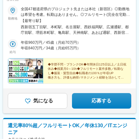
全国47都道府県のプロジェクト先または本社（新宿区）◎勤務地
は希望を考慮。転勤はありません。◎フルリモート(完全在宅勤
勤務地
務）多数あります。◎転職時にお引越しをご検討の際には引越し
【最寄り駅】
費用または住宅手当（規定有）が支給されます。＜主要プロジェ
西新宿五丁目駅、本町駅、名古屋駅、西鉄福岡駅、広瀬通駅、都
クト先＞東京都、神奈川県、千葉県、埼玉県、大阪府、兵庫県、
庁前駅、堺筋本町駅、亀島駅、天神南駅、あおば通駅、西新宿
京都府、福岡県、愛知県、宮城県、北海道、広島県、新潟県、静
駅、近鉄名古屋駅、天神駅、仙台駅
岡県、岡山県＜アクセス＞本社都営大江戸線「西新宿五丁目駅」
年収960万円／45歳（月給70万円）
より徒歩3分都営丸ノ内線「西新宿駅」より徒歩9分大阪支社大阪
年収840万円／34歳（月給65万円）
給与
メトロ四つ橋線、御堂筋線、中央線「本町駅」より徒歩2分大阪メ
トロ御堂筋線、中央線「堺筋本町駅」より徒歩4分福岡支社市営地
下鉄空港線「天神駅」より徒歩7分市営地下鉄七隈線「天神南駅」
◆学歴不問・ブランクOK◆年間休日125日以上／土日祝
休み◆残業月0～10h◆フルリモート案件多数／転勤な
より徒歩4分名古屋支社JR東海道線、地下鉄東山線、桜通線「名
し◆服装・髪型自由◆転職者の100％が年収UP
古屋駅」より徒歩5分仙台支社JR東北本線、常磐線、仙山線、仙
働き方も、評価も納得♪マネジメント経験を活かして、
石線、仙台市地下鉄南北線、東西線「仙台駅」より徒歩5分市営地
年収アップを目指せるPL・PM募集！
下鉄南北線「広瀬通駅」より徒歩6分※他プロジェクト先により異
なります。
気になる
応募する
還元率80%超／フルリモートOK／年休130／ITエンジ
ニア