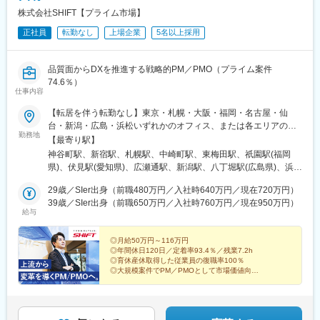
発揮しエンジニアとしての力量を早い速度で高めていける環境で
株式会社SHIFT【プライム市場】
す。
正社員
転勤なし
上場企業
5名以上採用
◎人の命を預かるシステムだけに安全性と信頼性が求められます
ので、高い技術を身につけることができます。
◎また教育体制も充実しており、入社後の各種技術研修やビジネ
品質面からDXを推進する戦略的PM／PMO（プライム案件
ススキルの向上も可能です。
74.6％）
仕事内容
【転居を伴う転勤なし】東京・札幌・大阪・福岡・名古屋・仙
台・新潟・広島・浜松いずれかのオフィス、または各エリアのプ
勤務地
ロジェクト先での勤務となります。◎プロジェクトによってはテ
【最寄り駅】
レワーク（在宅勤務）も可能です◎望まない長期出張・異動はあ
神谷町駅、新宿駅、札幌駅、中崎町駅、東梅田駅、祇園駅(福岡
りません＜テレワークについて＞テレワークの有無は参加するプ
県)、伏見駅(愛知県)、広瀬通駅、新潟駅、八丁堀駅(広島県)、浜松
ロジェクトによって異なります。※プロジェクトへのアサインは会
駅、六本木一丁目駅、さっぽろ駅、大阪梅田駅(阪急線)、櫛田神社
社側で決定しています※受動喫煙対策あり
29歳／SIer出身（前職480万円／入社時640万円／現在720万円）
前駅、丸の内駅(愛知県)、勾当台公園駅、胡町駅、新浜松駅、麻布
39歳／SIer出身（前職650万円／入社時760万円／現在950万円）
十番駅、北１２条駅、梅田駅(地下鉄)、呉服町駅(福岡県)、国際セ
給与
ンター駅、青葉通一番町駅、銀山町駅、第一通り駅
◎月給50万円～116万円
◎年間休日120日／定着率93.4％／残業7.2h
◎育休産休取得した従業員の復職率100％
◎大規模案件でPM／PMOとして市場価値向上
◎プライム比率74.6％で意思決定に関与