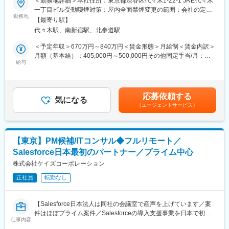
＜勤務地詳細＞本社住所：東京都渋谷区代々木1-22-1 JRE代々木
岩淵駅、新宿駅(東京メトロ)、東池袋駅、不動前駅、住吉駅(東京
・ServiceNowを活用したWebサービスの企画・設計をお任せしま
一丁目ビル受動喫煙対策：屋内全面禁煙変更の範囲：会社の定め
都)、六本木一丁目駅、布田駅、稲荷町駅(東京都)、立川北駅、三
す。
勤務地
る事業所（リモートワーク含む）
【最寄り駅】
越前駅、二重橋前駅、桜街道駅、京成船橋駅、京成千葉駅、北習
志野駅、野田市駅、京成成田駅、仲ノ町駅、逸見駅、新高島駅、
代々木駅、南新宿駅、北参道駅
【募集背景】
京急川崎駅、北茅ケ崎駅、和田塚駅、入谷駅(神奈川県)、逗子・葉
・企業や自治体などのDX推進を支えるソリューションサービス提
＜予定年収＞670万円～840万円＜賃金形態＞月給制＜賃金内訳＞
山駅、西松本駅、岩村田駅、南豊科駅、上大月駅、志貴野中学校
供をさらに拡大していくこととなりました。ビジネス拡大に向
月額（基本給）：405,000円～500,000円その他固定手当/月：
前駅、新魚津駅、北鉄金沢駅、福井駅、新浜松駅、新静岡駅、新
け、ServiceNowを活用した新たなサービスを企画・設計できる人
給与
21,000円＜月給＞426,000円～521,000円＜昇給有無＞有＜残業手
豊橋駅、近鉄名古屋駅、尾張一宮駅、名鉄岐阜駅、名電各務原
材を採用し、新サービス創出していきたいと考えています。
当＞無＜給与補足＞・昇給：年1回（4月）・賞与：年2回（6月・
駅、新可児駅、ＪＲ河内永和駅、大阪梅田駅(阪急線)、九条駅(京
12月）賃金はあくまでも目安の金額であり、選考を通じて上下す
都府)、田中口駅、山陽姫路駅、西宮駅、山陽明石駅、ハーバーラ
【働き方】
る可能性があります。月給(月額)は固定手当を含めた表記です。
ンド駅、宝塚南口駅、新伊丹駅、芦屋川駅、上栄町駅、新八日市
応募依頼する
・フルリモートワーク（全国可能）にて就労いただけます。
気になる
駅、倉敷駅、岡山駅前駅、電鉄出雲市駅、高知駅前駅、宮田町
（エージェントサービス）
※年に数回、東京本社に出社いただきます。
駅、高松築港駅、眉山ロープウェイ山麓駅、西鉄福岡駅、鹿児島
・日頃からチャットツールでの雑談も活発に交えながら業務を進
駅前駅、熊本駅前駅、長崎駅前駅、佐世保中央駅、神泉駅、岩本
めています。
町駅、西早稲田駅、青井駅、高津駅(神奈川県)、大阪難波駅、四ツ
橋駅、大阪阿部野橋駅、東別院駅、丸の内駅(愛知県)、祇園駅(福
【東京】PM候補/ITコンサル◆フルリモート／
【やりがい】
岡県)、櫛田神社前駅、京阪山科駅、本八幡駅(都営線)、北１２条
Salesforce日本最初のパートナー／プライム中心
・アジャイル、ローコード／ノーコードなどの先進手法を駆使し
駅、松風町駅、広瀬通駅、東宿郷駅、東北沢駅、京成関屋駅、新
短期間でお客様のビジネス変革・DXを実現できます。
株式会社ケイズコーポレーション
宿三丁目駅、都電雑司ケ谷駅、麻布十番駅、京成上野駅、立川南
・基本技術要素が変わらないため、ひとつの成功体験が次のチャ
駅、茅場町駅、京橋駅(東京都)、東海神駅、栄町駅(千葉県)、汐入
正社員
転勤なし
レンジに活かせるサイクルが満足度の高い体験を生み出します。
駅、高島町駅、電鉄富山駅、広小路駅(富山県)、七ツ屋駅、新福井
駅、第一通り駅、日吉町駅、駅前駅、名鉄名古屋駅、河内永和
【魅力】
【Salesforce日本法人は同社の会議室で産声を上げています／案
駅、大阪梅田駅(阪神線)、東寺駅、阪神国道駅、西新町駅、高速神
2024年4月に設立したServiceNow事業本部ですが、楽しくフラッ
件はほぼプライム案件／Salesforceの導入支援事業を日本で初め
戸駅、芦屋駅(阪神線)、西川緑道公園駅、猿猴橋町駅、高知橋駅、
トな社内環境でチャレンジを推奨する方針のもとエキサイティン
仕事内容
て展開、国内トップクラスの導入実績を持つ企業／国内600社の
大手町駅(愛媛県)、天神南駅、桜島桟橋通駅、二本木口駅、五島町
グに急成長を遂げております。