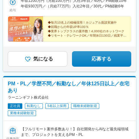
細】■本社：品川駅直結 東京都港区港南2-16-1 品川イーストワ
年収1200万円（月給100万円）入社3年目／40代／PM経験10年
ンタワー7F■札幌：大通駅直結 北海道札幌市中央区大通西1-14-
年収930万円／（月給77万円）入社2年目／30代／PM経験6年
給与
2 桂和大通ビル50 9F■名古屋：栄駅より徒歩5分 愛知県名古屋市
中区栄3-15-33 栄ガスビル13F■大阪：南海なんば駅直結 大阪府
大阪市浪速区難波中2-10-70 なんばパークスタワー19F■福岡：博
◆毎月10名上の積極採用！カジュアル面談実施中
◆前職からの年収UP率100％
多駅より徒歩2分 福岡県福岡市博多区博多駅前3-4-25 アクロス
◆業界トップクラスの案件数！4,000社のネットワーク
キューブ博多駅前
◆リモート・テレワークOK／年間休日130日／残業平均
月9h
【上場企業とスタートアップの良いとこ取り】
気になる
応募する
PM・PL／学歴不問／転勤なし／年休125日以上／在宅
あり
ラーニンギフト株式会社
正社員
転勤なし
5名以上採用
職種未経験歓迎
業種未経験歓迎
【フルリモート案件多数あり！】自社開発からAIなど最先端領域
まで、プロジェクトを支えるPM・PL
仕事内容