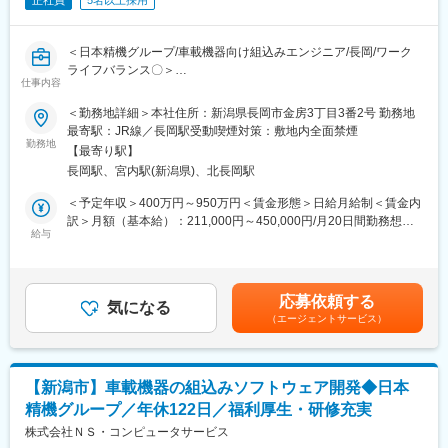
正社員
5名以上採用
＜日本精機グループ/車載機器向け組込みエンジニア/長岡/ワーク
ライフバランス〇＞
仕事内容
■業務内容：
＜勤務地詳細＞本社住所：新潟県長岡市金房3丁目3番2号 勤務地
二輪／四輪の車載機器開発をメインに、C言語での組込み系ソフ
最寄駅：JR線／長岡駅受動喫煙対策：敷地内全面禁煙
トウェア開発を担当します。
勤務地
【最寄り駅】
なお業務の中心は、グループ会社の日本精機の取引先である自動
長岡駅、宮内駅(新潟県)、北長岡駅
車・バイクメーカー（自動車メータ、バイクのメータ）関連の開
発となります。
＜予定年収＞400万円～950万円＜賃金形態＞日給月給制＜賃金内
訳＞月額（基本給）：211,000円～450,000円/月20日間勤務想定
■業務詳細：
給与
＜想定月額＞211,000円～450,000円＜昇給有無＞有＜残業手当＞
主にC言語を使い、システム設計から開発、稼働テストを実施し
有＜給与補足＞■昇給：年1回（6月）■賞与：年2回（7月、12月）
ます。
※その他業績によって期末賞与あり賃金はあくまでも目安の金額で
・仕様作成、要求分析～設計～開発～テスト
あり、選考を通じて上下する可能性があります。月給(月額)は固定
応募依頼する
・業務プロセス改善と品質対応 など
気になる
手当を含めた表記です。
（エージェントサービス）
・顧客やパートナー会社（オフショア開発会社含む）との連絡窓
口 等
■ポジションの魅力：
【新潟市】車載機器の組込みソフトウェア開発◆日本
◎自動車関連（メータ等の車載製品）に強みを持っており、それ
精機グループ／年休122日／福利厚生・研修充実
ぞれ専門性のあるエンジニア複数人でチームプロジェクトを組
み、情報共有しながら開発を進めるため、そのシナジーを最大限
株式会社ＮＳ・コンピュータサービス