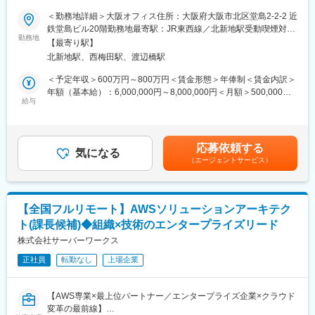
1)7:00～16:00 (例2)11:00～20:00」
中でトップ20社のみが選出されるコアパートナーとして、日本の
＜勤務地詳細＞大阪オフィス住所：大阪府大阪市北区堂島2-2-2 近
Salesforce普及を牽引】
鉄堂島ビル20階勤務地最寄駅：JR東西線／北新地駅受動喫煙対
■ポジションについて
勤務地
策：屋内全面禁煙変更の範囲：会社の定める事業所（リモートワ
PM候補としての採用ポジションです。同社のPMはシステムの企
【最寄り駅】
■仕事内容
ーク含む）
画立案から遂行、完了までのPJTの責任者を指しています。（管
北新地駅、西梅田駅、渡辺橋駅
『Salesforce』の顧客提案から導入まで一連の業務をご担当頂き
理職）
ます。顧客の業務改善をsalesforceを通して実現、ビジネスとプロ
＜予定年収＞600万円～800万円＜賃金形態＞年俸制＜賃金内訳＞
ダクトを上流から設計/マネージする市場価値の高いポジションで
年額（基本給）：6,000,000円～8,000,000円＜月額＞500,000円
■特徴・魅力
す。
給与
～666,666円（12分割）＜昇給有無＞有＜残業手当＞有＜給与補
・Salesforce日本法人の立ち上げ時、日本法人の代表と同社の社
足＞■賞与実績：営業インセンティブ有（年4回）■昇給：年2回(1
長が大学時代の同窓だった縁もあり、Salesforce日本法人はケイ
■当社の魅力
月・7月)賃金はあくまでも目安の金額であり、選考を通じて上下
ズコーポレーション社の会議室を間借りしていました。そこか
SalesforceJapan社日本法人設立当初より、導入支援サービスを展
する可能性があります。月給(月額)は固定手当を含めた表記です。
ら、Salesforce社との長く深いお付き合いが開始。Salesforceの成
応募依頼する
開。蓄積したノウハウの多さクオリティの高さから社員バイネー
気になる
長に伴って同社も大きく事業拡大してきました。最初のパートナ
（エージェントサービス）
ムで指名が来ることもしばしば。社員の約8割がSalesforceの資格
ーという事もあり、Salesforceの導入事例は他の追随を許さない
を保有し、導入実績・資格保有率共に業界トップクラスの企業。
圧倒的な水準です。またSalesforce社からも顧客紹介を受ける事
も多くあり、独自の顧客獲得チャネルを有しています。
■社風
【全国フルリモート】AWSソリューションアーキテク
社員の声を元にインセンティブ制度を作る等、現場の意見を大事
変更の範囲：会社の定める業務
ト(課長候補)◆組織×技術のエンタープライズリード
にする社風。安心して長く働ける会社をお探しの方にピッタリで
す。
株式会社サーバーワークス
◎例1「新しい事業の立ち上げだから負荷が大きい。頑張った分を
正社員
転勤なし
上場企業
評価してほしい」⇒四半期ごとにインセンティブを導入
◎例2「長く働いているから還元してほしい」⇒勤続10年以上で
特典がつく事に（永年勤続手当（10万円）と記念品、特別休暇5
【AWS専業×最上位パートナー／エンタープライズ企業×クラウド
日間）
変革の最前線】
※事前申告制により、勤務時間帯を変更することも可能。（例