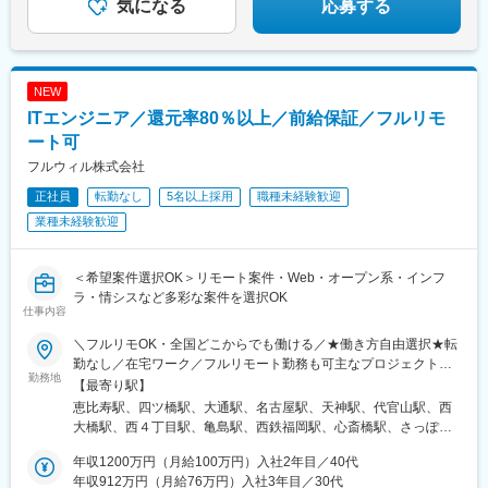
気になる
応募する
NEW
ITエンジニア／還元率80％以上／前給保証／フルリモ
ート可
フルウィル株式会社
正社員
転勤なし
5名以上採用
職種未経験歓迎
業種未経験歓迎
＜希望案件選択OK＞リモート案件・Web・オープン系・インフ
ラ・情シスなど多彩な案件を選択OK
仕事内容
＼フルリモOK・全国どこからでも働ける／★働き方自由選択★転
勤なし／在宅ワーク／フルリモート勤務も可主なプロジェクト先
勤務地
関東・関西・北海道・愛知・福岡のプロジェクト先◎U/Iターン歓
【最寄り駅】
迎！ ※ご自身のご希望や居住地を考慮し、決定します。 ※転居
恵比寿駅、四ツ橋駅、大通駅、名古屋駅、天神駅、代官山駅、西
を伴う転勤はありません。◎自動車通勤可能な案件もあり本社／
大橋駅、西４丁目駅、亀島駅、西鉄福岡駅、心斎橋駅、さっぽろ
東京都渋谷区恵比寿4-3-14 恵比寿SSビル2階└JR各線「恵比寿
駅、近鉄名古屋駅、天神南駅
駅」徒歩1分└東京メトロ日比谷線「恵比寿駅」徒歩3分大阪支社
年収1200万円（月給100万円）入社2年目／40代
／大阪府大阪市西区新町1丁目6-23 四ツ橋大川ビル9階└大阪メト
年収912万円（月給76万円）入社3年目／30代