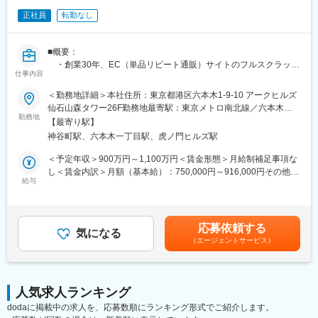
・事業戦略（事業戦略策定、新規事業開拓。事業計画）、技術企
正社員
転勤なし
画（セキュリティ機器選定、製品ベンダー対応）
・体制づくり（エンジニア採用・育成、オペレーションセンター
開設）、運営管理（セキュリティコンサル部門長、SOC長として
■概要：
の運営管理）
・創業30年、EC（単品リピート通販）サイトのフルスクラッチ
仕事内容
開発に強み（超上流～運用保守まで一気通貫）
■キャリアパス：
・大手企業からの100％プライム（一次請け）案件
＜勤務地詳細＞本社住所：東京都港区六本木1-9-10 アークヒルズ
・これまでのご経験を活かしたセキュリティ実務を担当→マネー
・完全なリモートワーク（全国勤務可）
仙石山森タワー26F勤務地最寄駅：東京メトロ南北線／六本木一
ジャーとして事業の管理運営業務に従事→将来的に上級マネージ
勤務地
丁目駅受動喫煙対策：屋内全面禁煙
ャーとして事業戦略や販売計画などの策定立案などの業務へとス
【最寄り駅】
■業務内容：
テップアップ頂きます。
神谷町駅、六本木一丁目駅、虎ノ門ヒルズ駅
PMとしてECのフルフィルメント開発（注文受付・問合対応か
ら決済、在庫管理、物流、アフターフォローまでの一連のプロセ
＜予定年収＞900万円～1,100万円＜賃金形態＞月給制補足事項な
■働き方、就業環境：
スの実装・改善）について上流工程からお任せいたします。
し＜賃金内訳＞月額（基本給）：750,000円～916,000円その他固
・社員一人ひとりが活き活きと活躍できるウェルビーイングな風
※EC未経験の方も応募歓迎いたします。
給与
定手当/月：15,000円＜月給＞765,000円～931,000円＜昇給有無
土、風通しが良く良好なコミュニケーションがとれる、フラット
＞有＜残業手当＞無＜給与補足＞■月給制■決算賞与（会社業績に
な組織体制を作りだしていきます。在宅勤務も可能です。
■業務内容：
連動した賞与）あり■給与改定：年1回賃金はあくまでも目安の金
・要件定義を含めた顧客折衝、システム化計画（RFP作成支
額であり、選考を通じて上下する可能性があります。月給(月額)は
■仕事の魅力：
応募依頼する
援）
気になる
固定手当を含めた表記です。
◇セキュリティービジネス会社として
（エージェントサービス）
・複数名のメンバーを束ねたPJ管理～稼働コントロール（予実
・安心安全（セキュア）な社会のDX推進に貢献でき使命感が養わ
管理、リソース管理、スケジュール管理・タスク管理）
れます。サイバー攻撃からお客様を守ることで感謝され達成感を
・設計／製造（実装）など各工程のレビュー
得られます。
※基本設計と実装はエンジニアが担当します。
◇スタートアップ会社として
人気求人ランキング
※受託開発の他、自社製品「Vegas」開発の主に2事業があり、
・新しい価値観を自ら生み出すことができ創造力と主体性が高ま
dodaに掲載中の求人を、応募数順にランキング形式でご紹介します。
ご本人の志向性やスキルに合わせて配属を決定します。
ります。裁量権が大きく、ありたいビジネスモデルとワークスタ