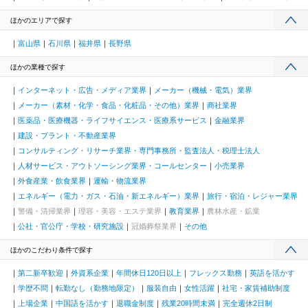
ほかのエリアで探す
富山県
石川県
福井県
長野県
ほかの業種で探す
インターネット・広告・メディア業界
メーカー（機械・電気）業界
メーカー（素材・化学・食品・化粧品・その他）業界
商社業界
医薬品・医療機器・ライフサイエンス・医療系サービス
金融業界
建設・プラント・不動産業界
コンサルティング・リサーチ業界・専門事務所・監査法人・税理士法人
人材サービス・アウトソーシング業界・コールセンター
小売業界
外食産業・飲食業界
運輸・物流業界
エネルギー（電力・ガス・石油・新エネルギー）業界
旅行・宿泊・レジャー業界
警備・清掃業界
理容・美容・エステ業界
教育業界
農林水産・鉱業
公社・官公庁・学校・研究施設
冠婚葬祭業界
その他
ほかのこだわり条件で探す
第二新卒歓迎
外資系企業
年間休日120日以上
フレックス勤務
英語を活かす
学歴不問
転勤なし（勤務地限定）
服装自由
女性活躍
社宅・家賃補助制度
上場企業
中国語を活かす
退職金制度
残業20時間未満
完全週休2日制