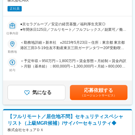
株式会社AltX
もあります。大手会社でコンサルタントとして活躍する楽しさも
正社員
あるかもしれませんが、経営幹部として事業と組織を率いる経験
は、大手のコンサルティング会社やSIerではなかなか得られる経
験ではありません。経営や事業に興味がある方にとっては、とて
●京セラグループ／安定の経営基盤／福利厚生充実◎
も魅力的な環境です。
●年間休日125日／フルリモート／フルフレックス／副業可／働き
仕事内容
方の多様性◎
■当社について：
＜勤務地詳細＞新本社 ※2023年5月23日～住所：東京都 東京都
当社のメンバーは、それぞれがチームの中で唯一の存在として活
■業務内容：
港区三田3-5-19住友不動産東京三田ガーデンタワー20F受動喫煙
躍しています。一人ひとりが、誰にも負けないと胸を張って言え
お客様のサプライチェーンにおける事業課題の形成を行い、KGI・
勤務地
対策：敷地内全面禁煙変更の範囲：会社の定める事業所（リモー
る強みを持ち、時に仲間同士で補完し合いながら、プロジェクト
KPIの設定による事業成長を支援します。
トワーク含む）
を成功に導きます。そして、地方にいながらも大手企業のプロジ
＜予定年収＞950万円～1,800万円＜賃金形態＞月給制＜賃金内訳
SCPソリューション「Kinaxis Maestro」のコンサルタントとし
ェクトに参画できるチャンスがあります。
＞月額（基本給）：800,000円～1,300,000円＜月給＞800,000円
て、事業課題形成から、要件定義、導入支援、アドオン機能開
給与
～1,300,000円＜昇給有無＞有＜残業手当＞無賃金はあくまでも目
発、運用支援など、経験・スキルに応じて担当いただきます。
安の金額であり、選考を通じて上下する可能性があります。月給
(月額)は固定手当を含めた表記です。
■業務詳細：
・お客様事業課題の形成および施策提案
応募依頼する
気になる
・Kinaxis Maestroプロジェクトの計画、設計、実装、テスト、デ
（エージェントサービス）
プロイの指揮
・ビジネス要件の収集と技術的な提案の作成
・チームメンバーの指導と育成
【フルリモート／居住地不問】セキュリティスペシャ
・プロジェクト進捗のモニタリングと関係者とのコミュニケーシ
ョン
リスト（上級MGR候補）/サイバーセキュリティ◆
株式会社セキュアＤＸ
■京セラグループの社風：