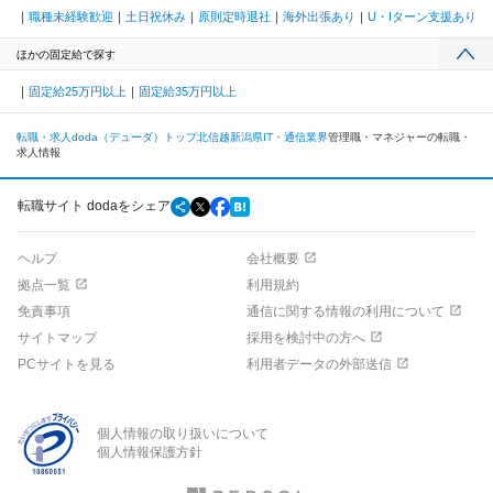
職種未経験歓迎
土日祝休み
原則定時退社
海外出張あり
U・Iターン支援あり
ほかの固定給で探す
固定給25万円以上
固定給35万円以上
転職・求人doda（デューダ）トップ
北信越
新潟県
IT・通信業界
管理職・マネジャーの転職・
求人情報
転職サイト dodaをシェア
ヘルプ
会社概要
拠点一覧
利用規約
免責事項
通信に関する情報の利用について
サイトマップ
採用を検討中の方へ
PCサイトを見る
利用者データの外部送信
個人情報の取り扱いについて
個人情報保護方針