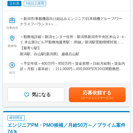
発揮しエンジニアとしての力量を早い速度で高めていける環境で
正社員
5名以上採用
す。
◎人の命を預かるシステムだけに安全性と信頼性が求められます
ので、高い技術を身につけることができます。
＜新潟市/車載機器向け組込みエンジニア/日本精機グループ/ワー
◎また教育体制も充実しており、入社後の各種技術研修やビジネ
クライフバランス○＞
ススキルの向上も可能です。
仕事内容
■業務内容：
＜勤務地詳細＞新潟センター住所：新潟県新潟市中央区米山２-４-
二輪／四輪の車載機器開発をメインに、C言語での組込み系ソフ
１ 木山第3ビル7F勤務地最寄駅：JR線／新潟駅受動喫煙対策：屋
トウェア開発を担当します。
勤務地
内全面禁煙
【最寄り駅】
なお業務の中心は、グループ会社の日本精機の取引先である自動
新潟駅、白山駅(新潟県)、越後石山駅
車・バイクメーカー（自動車メータ、バイクのメータ）関連の開
発となります。
＜予定年収＞400万円～950万円＜賃金形態＞日給月給制＜賃金内
訳＞月額（基本給）：211,000円～450,000円/月20日間勤務想定
■業務詳細：
給与
＜想定月額＞211,000円～450,000円＜昇給有無＞有＜残業手当＞
主にC言語を使い、システム設計から開発、稼働テストを実施し
有＜給与補足＞■昇給：年1回（6月）■賞与：年2回（7月、12月）
ます。
※その他業績によって期末賞与あり賃金はあくまでも目安の金額で
・仕様作成、要求分析～設計～開発～テスト
あり、選考を通じて上下する可能性があります。月給(月額)は固定
応募依頼する
・業務プロセス改善と品質対応 など
気になる
手当を含めた表記です。
（エージェントサービス）
・顧客やパートナー会社（オフショア開発会社含む）との連絡窓
口 等
■ポジションの魅力：
締切間近
◎自動車関連（メータ等の車載製品）に強みを持っており、それ
エンジニアPM・PMO候補／月給50万～／プライム案件
ぞれ専門性のあるエンジニア複数人でチームプロジェクトを組
み、情報共有しながら開発を進めるため、そのシナジーを最大限
74％