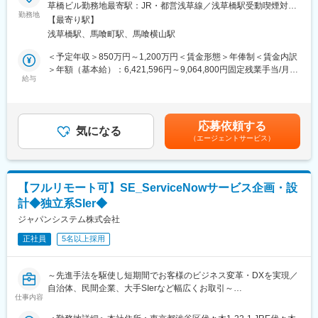
delivering value not only to customers in Japan, but also across
須坂駅、広丘駅、甲府駅、竜王駅、石和温泉駅、富士山駅、山梨
草橋ビル勤務地最寄駅：JR・都営浅草線／浅草橋駅受動喫煙対
the US and ASEAN countries, and we are growing at a pace far
市駅、都留市駅、韮崎駅、大月駅、富山駅、越中中川駅、砺波
勤務地
策：屋内全面禁煙
【最寄り駅】
exceeding the T2D3 benchmark.
駅、黒部駅、魚津駅、滑川駅、金沢駅、福井駅(福井県)、敦賀駅、
浅草橋駅、馬喰町駅、馬喰横山駅
In addition, our engineering organization is entering an exciting
浜松駅、静岡駅、富士駅、沼津駅、磐田駅、藤枝駅、岡崎駅、豊
new phase, where we are opening the doors not only to
橋駅、名古屋駅、刈谷市駅、名鉄一宮駅、三河安城駅、岐阜駅、
＜予定年収＞850万円～1,200万円＜賃金形態＞年俸制＜賃金内訳
Japanese-speaking professionals, but also to global talent from
各務ケ原駅、多治見駅、可児駅、四日市駅、津駅、名張駅、布施
＞年額（基本給）：6,421,596円～9,064,800円固定残業手当/月：
around the world. We’re seeking individuals with strong technical
駅、豊中駅、吹田駅(東海道本線)、梅田駅(地下鉄)、茨木駅、京都
給与
173,200円～244,600円（固定残業時間45時間0分/月）超過した時
expertise and project management capabilities, as well as the
駅、宇治駅(奈良線)、亀岡駅、奈良駅、天理駅、和歌山駅、姫路
間外労働の残業手当は追加支給＜月額＞708,333円～1,000,000円
leadership to help shape our engineering team as we move into
駅、西宮駅(ＪＲ線)、尼崎駅(東海道本線)、明石駅、神戸駅(兵庫
（12分割）（一律手当を含む）＜昇給有無＞有＜残業手当＞有＜
this exciting new stage of growth.
県)、宝塚駅、伊丹駅(阪急線)、芦屋駅(東海道本線)、大津駅、草津
給与補足＞※別途ストックオプション付与あり■給与改定：原則年
応募依頼する
These materials are a great place to start if you want to
駅(滋賀県)、彦根駅、八日市駅、倉敷市駅、岡山駅、津山駅、広島
気になる
2回賃金はあくまでも目安の金額であり、選考を通じて上下する可
（エージェントサービス）
understand who we are and what we do.
駅、福山駅、呉駅、西条駅(広島県)、尾道駅、下関駅、山口駅(山
能性があります。月給(月額)は固定手当を含めた表記です。
口県)、宇部駅、鳥取駅、米子駅、境港駅、松江駅、出雲市駅、高
知駅、古津賀駅、ＪＲ松山駅前駅、今治駅、宇和島駅、高松駅(香
川県)、丸亀駅、徳島駅、阿南駅、鳴門駅、久留米駅、小倉駅(福岡
【フルリモート可】SE_ServiceNowサービス企画・設
県)、大牟田駅、筑紫駅、天神駅、大分駅、別府駅(大分県)、中津
計◆独立系SIer◆
駅(大分県)、宮崎駅、延岡駅、都城駅、鹿児島駅、熊本駅、佐賀
駅、長崎駅(長崎県)、佐世保駅、那覇空港駅(鉄道)、秋葉原駅、高
ジャパンシステム株式会社
田馬場駅、綾瀬駅、豊田駅、溝の口駅、なんば駅(地下鉄)、心斎橋
正社員
5名以上採用
駅、天王寺駅、金山駅(愛知県)、伏見駅(愛知県)、博多駅、中洲川
端駅、山科駅、久喜駅、本八幡駅(総武線)、大森海岸駅、さっぽろ
駅、函館駅前駅、津軽五所川原駅、田茂山駅、あおば通駅、曽根
～先進手法を駆使し短期間でお客様のビジネス変革・DXを実現／
田駅、鷹巣駅、工機前駅、佐貫駅、宇都宮駅東口駅、今市駅、中
自治体、民間企業、大手SIerなど幅広くお取引～
央前橋駅、西桐生駅、北朝霞駅、池ノ上駅、蓮沼駅、西葛西駅、
仕事内容
牛田駅(東京都)、板橋区役所前駅、京王八王子駅、北品川駅、赤羽
【概要】