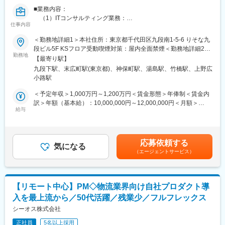
・情報設計・インタラクション設計
携われる
■業務内容：
・プロトタイピングと検証
・技術研鑽・資格取得支援が充実し、マネジメントになっても技
（1）ITコンサルティング業務：
・チームとの共創・合意形成
術力を磨き続けられる
仕事内容
クライアント企業が抱えている経営課題を解決する為に実施
・実装フェーズにおけるデザイン推進
するシステム刷新やパッケージ導入を多角的な面で支援します。
＜勤務地詳細1＞本社住所：東京都千代田区九段南1-5-6 りそな九
・継続的な改善と価値向上
変更の範囲：会社の定める業務
具体的には、主に横断領域(PMO、テスト推進、移行推進、共
段ビル5F KSフロア受動喫煙対策：屋内全面禁煙＜勤務地詳細2＞
通周り等)のプロジェクトメンバーとして参画して頂きます。
勤務地
主な勤務地２住所：東京都台東区上野3-16-2 天翔オフィス上野末
■プロジェクト事例：
【最寄り駅】
弊社のリーダーとして後輩やBPの方々のマネージメントを実
広町 901号室勤務地最寄駅：銀座線／末広町駅受動喫煙対策：
・化粧品メーカーにおけるマーケティング トランスフォーメーシ
九段下駅、末広町駅(東京都)、神保町駅、湯島駅、竹橋駅、上野広
施しながら、ITコンサルタントとしての経験を深めて頂きます。
屋内全面禁煙変更の範囲：会社の定める事業所
ョン戦略立案及び実行支援
小路駅
（2）社内業務：
・飲料メーカーにおけるロイヤルティプログラム開発及びアプリ
これまでのご経験を活かして、若手の育成やフォロー、新規
＜予定年収＞1,000万円～1,200万円＜賃金形態＞年俸制＜賃金内
グロース支援
顧客開拓、営業活動等を実施頂きます。
訳＞年額（基本給）：10,000,000円～12,000,000円＜月額＞
・小売業におけるデジタルマーケティング組織及びオペレーショ
会社の経営にも関わって頂き、新たな制度の立案や検討、採
給与
833,333円～1,000,000円（12分割）＜昇給有無＞有＜残業手当＞
ン設計
用活動にもご活躍頂ければと考えております。
有賃金はあくまでも目安の金額であり、選考を通じて上下する可
大きい会社では中々携わる事が出来ない部分も担当頂けま
能性があります。月給(月額)は固定手当を含めた表記です。
■アクセンチュア独自の働き方改革：
す。
2015年から開始した組織風土改革“Project PRIDE”により、有給取
応募依頼する
気になる
得率は84％、女性比率も30.4％へ増加。離職率が半減し、残業時
（エージェントサービス）
■魅力：
間減少等改善が進んでいます。制度面では「18時以降の会議原則
・弊社役員や役職者が大手コンサル出身で太いパイプがある為、
禁止」「残業ルール厳格化」「短日短時間勤務制度の導入」など
大手コンサルファームから直接お話を頂く事が多く、やりがいの
を実施。仕事とプライベートともに充実させ、生産性向上を生む
あるポジションで案件に参画出来ますし、一次請けに近い立ち位
ツール共有・活用を奨励する等の意識向上に繋がっています。
【リモート中心】PM◇物流業界向け自社プロダクト導
置で、上流工程からプロジェクトに深く関われます。
入を最上流から／50代活躍／残業少／フルフレックス
・意思決定のスピード感を非常に重視しており、スムーズかつ迅
変更の範囲：会社の定める業務
速に方向性を決定できるため、ストレスなくプロジェクトを推進
シーオス株式会社
できますし、裁量大きくスキルを磨ける環境です。
正社員
5名以上採用