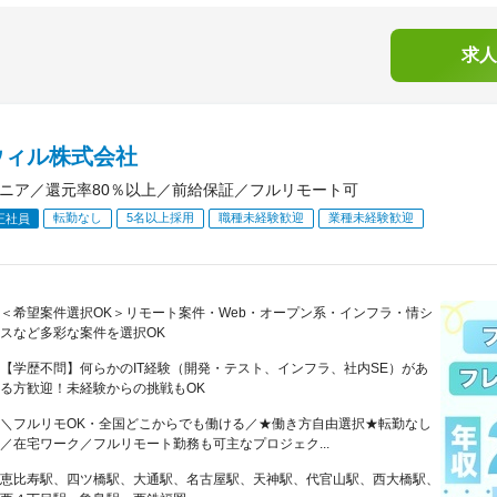
求人
ウィル株式会社
ジニア／還元率80％以上／前給保証／フルリモート可
転勤なし
5名以上採用
職種未経験歓迎
業種未経験歓迎
正社員
＜希望案件選択OK＞リモート案件・Web・オープン系・インフラ・情シ
スなど多彩な案件を選択OK
【学歴不問】何らかのIT経験（開発・テスト、インフラ、社内SE）があ
る方歓迎！未経験からの挑戦もOK
＼フルリモOK・全国どこからでも働ける／★働き方自由選択★転勤なし
／在宅ワーク／フルリモート勤務も可主なプロジェク...
恵比寿駅、四ツ橋駅、大通駅、名古屋駅、天神駅、代官山駅、西大橋駅、