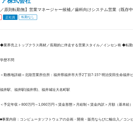
ィア株式会社
／原則転勤無】営業マネージャー候補／歯科向けシステム営業（既存中
転勤なし
正社員
◆業界売上トップクラス商材／長期的に伴走する営業スタイル／インセン有 ◆転勤
学歴不問
＜勤務地詳細＞北陸営業所住所：福井県福井市大手2丁目7-15? 明治安田生命福井ビル
福井駅、福井駅(福井県)、福井城址大名町駅
＜予定年収＞800万円～1,060万円＜賃金形態＞月給制＜賃金内訳＞月額（基本給）：533,
■事業内容：コンピュータソフトウェアの企画・開発・販売ならびに輸出入／コンピュ