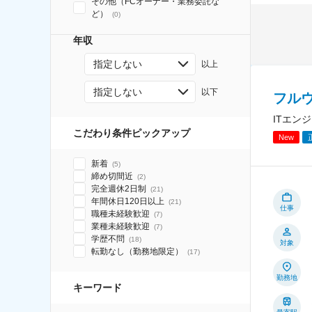
その他（FCオーナー・業務委託な
ど）
(
0
)
年収
指定しない
以上
指定しない
以下
フル
ITエン
こだわり条件ピックアップ
New
新着
(
5
)
締め切間近
(
2
)
完全週休2日制
(
21
)
年間休日120日以上
(
21
)
仕事
職種未経験歓迎
(
7
)
業種未経験歓迎
(
7
)
学歴不問
(
18
)
対象
転勤なし（勤務地限定）
(
17
)
勤務地
キーワード