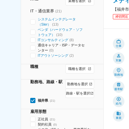
メデ
業種を選択
【福井市
IT・通信業界
(
21
)
締切間近
システムインテグレータ
（SIer）
(
13
)
ベンダ（ハードウェア・ソフ
トウェア）
(
10
)
ITコンサルティング
(
8
)
通信キャリア・ISP・データセ
仕事
ンター
(
0
)
ITアウトソーシング
(
2
)
対象
職種
職種を選択
勤務地
勤務地、路線・駅
勤務地を選択
最寄駅
路線・駅を選択
福井県
(
21
)
給与
雇用形態
事業
正社員
(
21
)
契約社員
(
0
)