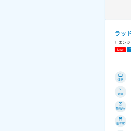
ラッ
ITエン
New
仕事
対象
勤務地
最寄駅