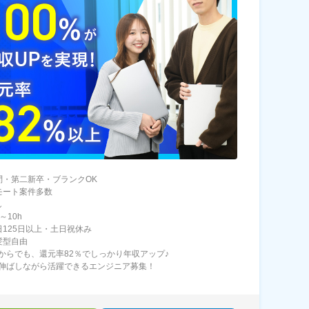
問・第二新卒・ブランクOK
モート案件多数
し
～10h
日125日以上・土日祝休み
髪型自由
からでも、還元率82％でしっかり年収アップ♪
伸ばしながら活躍できるエンジニア募集！