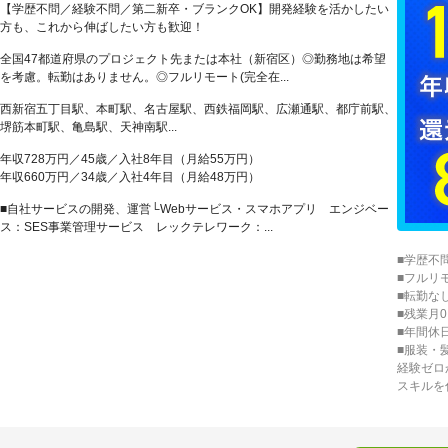
【学歴不問／経験不問／第二新卒・ブランクOK】開発経験を活かしたい
方も、これから伸ばしたい方も歓迎！
全国47都道府県のプロジェクト先または本社（新宿区）◎勤務地は希望
を考慮。転勤はありません。◎フルリモート(完全在...
西新宿五丁目駅、本町駅、名古屋駅、西鉄福岡駅、広瀬通駅、都庁前駅、
堺筋本町駅、亀島駅、天神南駅...
年収728万円／45歳／入社8年目（月給55万円）
年収660万円／34歳／入社4年目（月給48万円）
■自社サービスの開発、運営└Webサービス・スマホアプリ エンジベー
ス：SES事業管理サービス レックテレワーク：...
■学歴不
■フルリ
■転勤な
■残業月0
■年間休
■服装・
経験ゼロ
スキルを