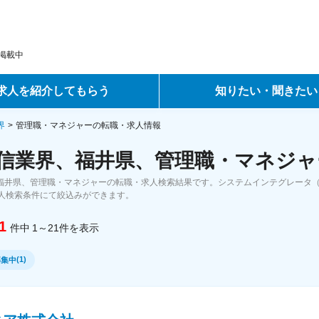
掲載中
求人を紹介してもらう
知りたい・聞きたい
ントサービス
転職ノウハウ
界
管理職・マネジャーの転職・求人情報
通信業界、福井県、管理職・マネジャ
サービス
データで見る転職
、福井県、管理職・マネジャーの転職・求人検索結果です。システムインテグレータ（S
ーエージェントサービス
コラム・インタビュー
人検索条件にて絞込みができます。
1
件中
1～21
件
を表示
転職Q&A
(
1
)
募集中