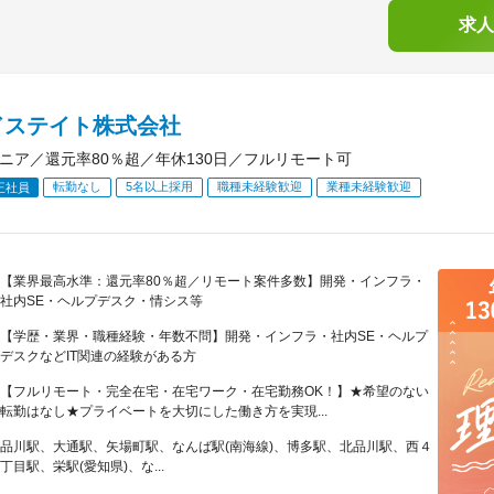
求人
ドステイト株式会社
ジニア／還元率80％超／年休130日／フルリモート可
転勤なし
5名以上採用
職種未経験歓迎
業種未経験歓迎
正社員
【業界最高水準：還元率80％超／リモート案件多数】開発・インフラ・
社内SE・ヘルプデスク・情シス等
【学歴・業界・職種経験・年数不問】開発・インフラ・社内SE・ヘルプ
デスクなどIT関連の経験がある方
【フルリモート・完全在宅・在宅ワーク・在宅勤務OK！】★希望のない
転勤はなし★プライベートを大切にした働き方を実現...
品川駅、大通駅、矢場町駅、なんば駅(南海線)、博多駅、北品川駅、西４
丁目駅、栄駅(愛知県)、な...