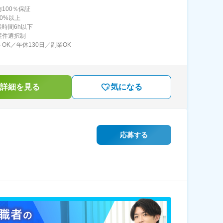
100％保証
80%以上
業時間6h以下
案件選択制
トOK／年休130日／副業OK
詳細を見る
気になる
応募する