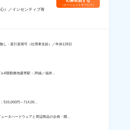
応募依頼する
（エージェントサービス）
心）／インセンティブ有
無し・直行直帰可（社用車支給）／年休128日
6階勤務地最寄駅：JR線／福井...
000円～714,00...
ータハードウェアと周辺商品の企画・開...