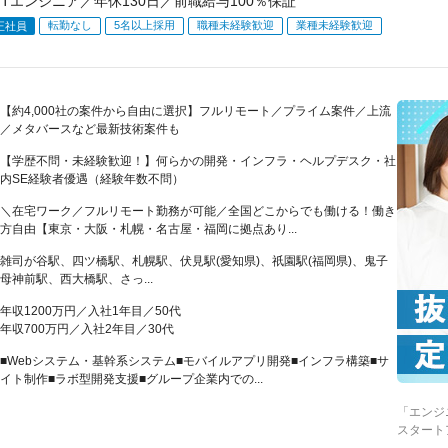
ITエンジニア／年休130日／前職給与100％保証
転勤なし
5名以上採用
職種未経験歓迎
業種未経験歓迎
正社員
【約4,000社の案件から自由に選択】フルリモート／プライム案件／上流
／メタバースなど最新技術案件も
【学歴不問・未経験歓迎！】何らかの開発・インフラ・ヘルプデスク・社
内SE経験者優遇（経験年数不問）
＼在宅ワーク／フルリモート勤務が可能／全国どこからでも働ける！働き
方自由【東京・大阪・札幌・名古屋・福岡に拠点あり...
雑司が谷駅、四ツ橋駅、札幌駅、伏見駅(愛知県)、祇園駅(福岡県)、鬼子
母神前駅、西大橋駅、さっ...
年収1200万円／入社1年目／50代
年収700万円／入社2年目／30代
■Webシステム・基幹系システム■モバイルアプリ開発■インフラ構築■サ
イト制作■ラボ型開発支援■グループ企業内での...
「エンジ
スタート