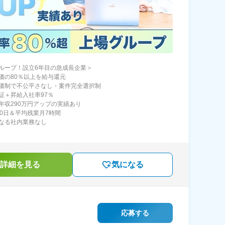
ループ！設立6年目の急成長企業＞
価の80％以上を給与還元
価制で不公平さなし・案件完全選択制
証＋昇給入社率97％
年収290万円アップの実績あり
30日＆平均残業月7時間
なる社内業務なし
詳細を見る
気になる
応募する