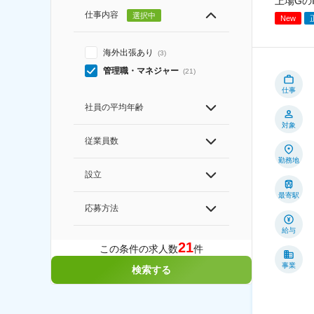
上場Gの
仕事内容
選択中
New
海外出張あり
(
3
)
管理職・マネジャー
(
21
)
仕事
社員の平均年齢
対象
従業員数
勤務地
設立
最寄駅
応募方法
給与
21
この条件の求人数
件
事業
検索する