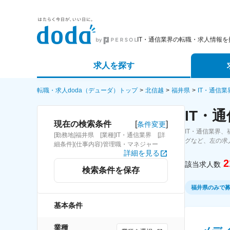
IT・通信業界の転職・求人情報を
求人を探す
詳細条件から探す
エージェ
転職・求人doda（デューダ）トップ
北信越
福井県
IT・通信業
IT・
新着求人から探す
スカウト
[
]
現在の検索条件
条件変更
IT・通信業界
[勤務地]福井県 [業種]IT・通信業界 [詳
求人特集から探す
パートナ
グなど、左の求
細条件](仕事内容)管理職・マネジャー
詳細を見る
2
該当求人数
検索条件を保存
福井県のみで
基本条件
業種