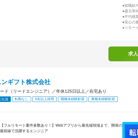
●前職給与
●還元率
●平均残
●安心の
●リモー
求人
ニンギフト株式会社
ード（リードエンジニア）／年休125日以上／在宅あり
転勤なし
5名以上採用
職種未経験歓迎
業種未経験歓迎
正社員
【フルリモート案件多数あり！】Webアプリから最先端領域まで、開発の
最前線で活躍するエンジニア