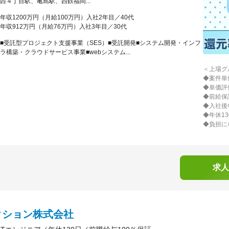
西４丁目駅、亀島駅、西鉄福岡...
年収1200万円（月給100万円）入社2年目／40代
年収912万円（月給76万円）入社3年目／30代
■受託型プロジェクト支援事業（SES）■受託開発■システム開発・インフ
ラ構築・クラウドサービス事業■webシステム...
＜上場グ
◆案件単
◆単価評
◆前給保
◆入社後
◆年休1
◆負担に
求人
クション株式会社