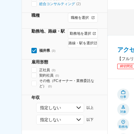
総合コンサルティング
(
2
)
職種
職種を選択
勤務地、路線・駅
勤務地を選択
路線・駅を選択
アク
福井県
(
3
)
【フルリ
雇用形態
締切間近
正社員
(
3
)
契約社員
(
0
)
その他（FCオーナー・業務委託な
ど）
(
0
)
年収
仕事
指定しない
以上
対象
指定しない
以下
勤務地