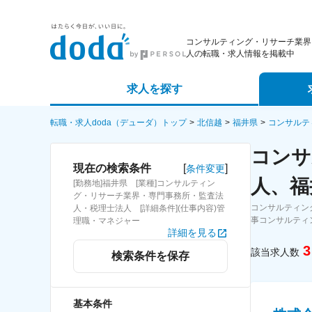
コンサルティング・リサーチ業界
人の転職・求人情報を掲載中
求人を探す
詳細条件から探す
エージェ
転職・求人doda（デューダ）トップ
北信越
福井県
コンサルテ
コンサ
新着求人から探す
スカウト
[
]
現在の検索条件
条件変更
人、福
[勤務地]福井県 [業種]コンサルティン
求人特集から探す
パートナ
グ・リサーチ業界・専門事務所・監査法
コンサルティン
人・税理士法人 [詳細条件](仕事内容)管
事コンサルティ
理職・マネジャー
詳細を見る
3
該当求人数
検索条件を保存
基本条件