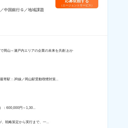
応募依頼する
（エージェントサービス）
／中国銀行Ｇ／地域課題
で岡山～瀬戸内エリアの企業の未来を共創 おか
寄駅：JR線／岡山駅受動喫煙対策...
0,000円～1,30...
が、戦略策定から実行まで、一...