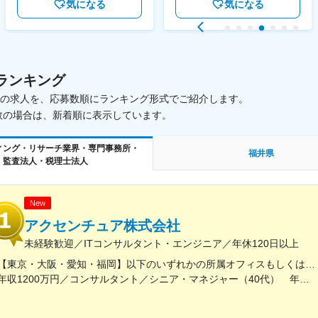
気になる
気になる
ランキング
載中の求人を、応募数順にランキング形式でご紹介します。
数の場合は、新着順に表示しています。
ィング・リサーチ業界・専門事務所・
福井県
監査法人・税理士法人
New
アクセンチュア株式会社
未経験歓迎／ITコンサルタント・エンジニア／年休120日以上
【東京・大阪・愛知・福岡】以下のいずれかの所属オフィスもしくは各エリアのプロジェクト先 所属オフィス：■赤坂インターシティ■関西オフィス■アクセンチュア・アドバンスト・テクノロジーセンター名古屋■福岡オフィス※詳細は勤務地一覧よりご覧いただけます。※所属オフィスを問わずプロジェクトにより、国内出張、海外出張の可能性があります【魅力ポイント│世界の知恵を活用】世界中のベストプラクティスがデータベースに集約されており、数多くの事例や社員の知恵を活用できます。日本では前例のない案件でも、世界各国の社員からオンライン・オフライン（海外出張）問わず、気軽にアドバイスを受けることができます。★ この求人のPOINT ★￣￣V￣￣￣￣￣￣￣￣￣＃世界約78万人規模の大手基盤で安定性◎若手から裁量大きく挑戦・成長できる環境＃土日祝休／連続5日以上の休暇取得も可能！／フルフレックス（コアタイムなし）＃コンサル・IT未経験者向けの手厚い研修◎／メンター制度もあるため安心してチャレンジOK！
年収1200万円／コンサルタント／シニア・マネジャー（40代） 年収1000万円／テクノロジーアーキテクト（30代）