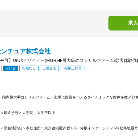
求人
センチュア株式会社
モ可】UIUXデザイナー(MGR)◆最大級のコンサルファーム/顧客体験価値
転勤なし
上場企業
5名以上採用
正社員
~国内最大手コンサルファーム／市場に影響を与えるダイナミックな案件多数／顧
＜最終学歴＞大学院、大学卒以上
＜勤務地詳細＞本社住所：東京都港区赤坂1-8-1 赤坂インターシティAIR勤務地最寄