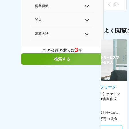
前へ
従業員数
設立
よく閲覧
応募方法
3
この条件の求人数
件
検索する
AGC株式会社
株式会社ゲームフリーク
【横浜※一般職/転勤なし】庶
【庶務アシスタント】ポケモン
務・事務担当～開発部材の発注
シリーズ開発企業◆書類作成・
やDXに向けたシステム利用等～
データ入力など◆年休126日・
食事補助あり◎
AGC横浜テクニカルセンター 住所：神奈川県横浜市鶴見区末広町1-1 勤務地最寄駅：JR線／弁天橋駅 受動喫煙対策：敷地内喫煙可能場所あり 変更の範囲：無
本社 住所：東京都千代田区神田錦町2-2-1 KANDASQUARE 受動喫煙対策：屋内全面禁煙 変更の範囲：会社の定める事業所
400万円～550万円 ＜賃金形態＞ 月給制 固定給＋業績給 ＜賃金内訳＞ 月額（基本給）：230,000円～280,000円 ＜月給＞ 230,000円～280,000円 ＜昇給有無＞ 有 ＜残業手当＞ 有 ＜給与補足＞ ※上記はあくまで最低保証額です。実際にはこれまでの経験やスキルを考慮の上、決定します。 年収には残業代は含めておりません。 ■昇給：年1回 ■賞与：年2回 賃金はあくまでも目安の金額であり、選考を通じて上下する可能性があります。 月給(月額)は固定手当を含めた表記です。
350万円～500万円 ＜賃金形態＞ 月給制 ＜賃金内訳＞ 月額（基本給）：215,000円～307,000円 固定残業手当/月：76,700円～110,000円（固定残業時間45時間0分/月） 超過した時間外労働の残業手当は追加支給 ＜月給＞ 291,700円～417,000円（一律手当を含む） ＜昇給有無＞ 有 ＜残業手当＞ 有 ＜給与補足＞ ※経験・能力を考慮の上、年齢に関わりなく当社規定により優遇します。 賃金はあくまでも目安の金額であり、選考を通じて上下する可能性があります。 月給(月額)は固定手当を含めた表記です。