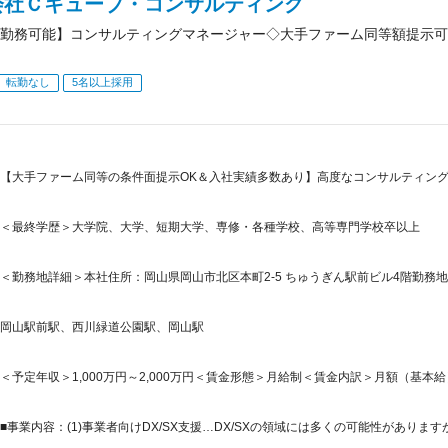
会社Ｃキューブ・コンサルティング
勤務可能】コンサルティングマネージャー◇大手ファーム同等額提示可
転勤なし
5名以上採用
【大手ファーム同等の条件面提示OK＆入社実績多数あり】高度なコンサルティング
＜最終学歴＞大学院、大学、短期大学、専修・各種学校、高等専門学校卒以上
＜勤務地詳細＞本社住所：岡山県岡山市北区本町2-5 ちゅうぎん駅前ビル4階勤務地最
岡山駅前駅、西川緑道公園駅、岡山駅
＜予定年収＞1,000万円～2,000万円＜賃金形態＞月給制＜賃金内訳＞月額（基本給）：60
■事業内容：(1)事業者向けDX/SX支援…DX/SXの領域には多くの可能性があります