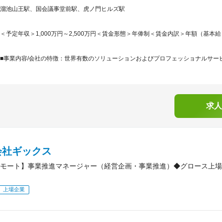
溜池山王駅、国会議事堂前駅、虎ノ門ヒルズ駅
＜予定年収＞1,000万円～2,500万円＜賃金形態＞年俸制＜賃金内訳＞年額（基本給）：10
■事業内容/会社の特徴：世界有数のソリューションおよびプロフェッショナルサービ
求人
会社ギックス
モート】事業推進マネージャー（経営企画・事業推進）◆グロース上場
上場企業