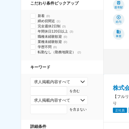
こだわり条件ピックアップ
最寄駅
新着
(
0
)
締め切間近
(
1
)
給与
完全週休2日制
(
3
)
年間休日120日以上
(
3
)
職種未経験歓迎
事業
(
0
)
業種未経験歓迎
(
0
)
学歴不問
(
0
)
転勤なし（勤務地限定）
(
2
)
キーワード
求人掲載内容すべて
株式
を含む
【フルリ
求人掲載内容すべて
り
を含まない
正社員
詳細条件