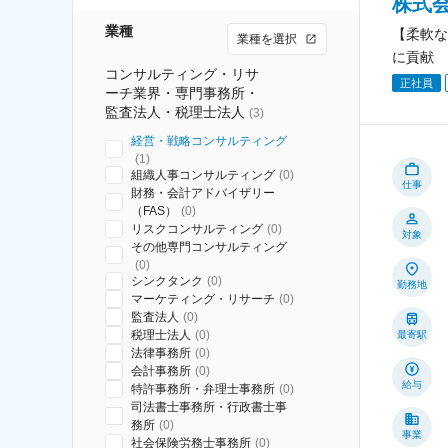
株式
業種
【柔軟な
業種を選択
に貢献
コンサルティング・リサ
正社員
ーチ業界・専門事務所・
監査法人・税理士法人
(
3
)
経営・戦略コンサルティング
(
1
)
組織人事コンサルティング
(
0
)
仕事
財務・会計アドバイザリー
（FAS）
(
0
)
リスクコンサルティング
(
0
)
対象
その他専門コンサルティング
(
0
)
シンクタンク
(
0
)
勤務地
マーケティング・リサーチ
(
0
)
監査法人
(
0
)
税理士法人
(
0
)
最寄駅
法律事務所
(
0
)
会計事務所
(
0
)
給与
特許事務所・弁理士事務所
(
0
)
司法書士事務所・行政書士事
務所
(
0
)
事業
社会保険労務士事務所
(
0
)