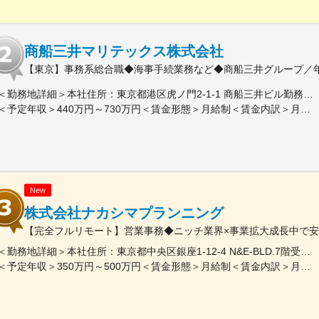
商船三井マリテックス株式会社
【東京】事務系総合職◆海事手続業務など◆商船三井グループ／年休1
＜勤務地詳細＞本社住所：東京都港区虎ノ門2-1-1 商船三井ビル勤務地最寄駅：東京メトロ銀座線／虎ノ門駅受動喫煙対策：屋内全面禁煙変更の範囲：会社の定める事業所
＜予定年収＞440万円～730万円＜賃金形態＞月給制＜賃金内訳＞月額（基本給）：291,800円～487,000円＜月給＞291,800円～487,000円＜昇給有無＞有＜残業手当＞有＜給与補足＞※上記想定年収には賞与3ヶ月分を含みます。金額は目安の金額であり、これまでのご経験・スキル・現年収等を総合的に考慮し決定いたします。■昇給：年1回■賞与：3ヶ月分（前年度実績）賃金はあくまでも目安の金額であり、選考を通じて上下する可能性があります。月給(月額)は固定手当を含めた表記です。
New
株式会社ナカシマプランニング
【完全フルリモート】営業事務◆ニッチ業界×事業拡大成長中で安
＜勤務地詳細＞本社住所：東京都中央区銀座1-12-4 N&E-BLD.7階受動喫煙対策：屋内全面禁煙変更の範囲：会社の定める事業所
＜予定年収＞350万円～500万円＜賃金形態＞月給制＜賃金内訳＞月額（基本給）：220,000円～270,000円＜月給＞220,000円～270,000円＜昇給有無＞有＜残業手当＞有＜給与補足＞■賞与：あり■昇給：あり賃金はあくまでも目安の金額であり、選考を通じて上下する可能性があります。月給(月額)は固定手当を含めた表記です。