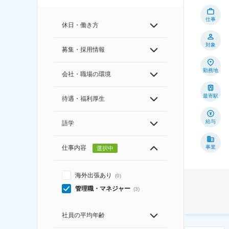
仕事
休日・働き方
対象
募集・採用情報
勤務地
会社・職場の環境
最寄駅
待遇・福利厚生
給与
語学
仕事内容
事業
選択中
海外出張あり
(
0
)
管理職・マネジャー
(
3
)
社員の平均年齢