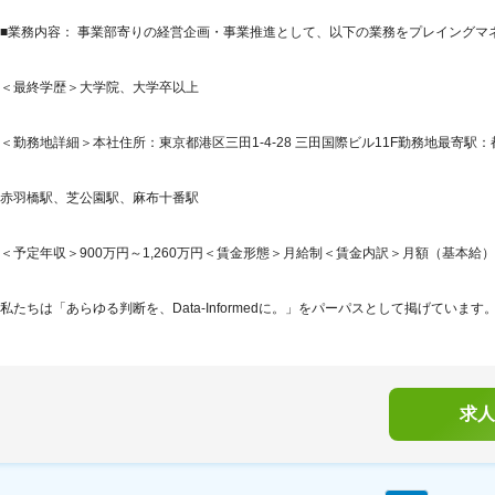
■業務内容： 事業部寄りの経営企画・事業推進として、以下の業務をプレイングマ
＜最終学歴＞大学院、大学卒以上
＜勤務地詳細＞本社住所：東京都港区三田1-4-28 三田国際ビル11F勤務地最寄駅：
赤羽橋駅、芝公園駅、麻布十番駅
＜予定年収＞900万円～1,260万円＜賃金形態＞月給制＜賃金内訳＞月額（基本給）：59
私たちは「あらゆる判断を、Data-Informedに。」をパーパスとして掲げています。Data-I
求人