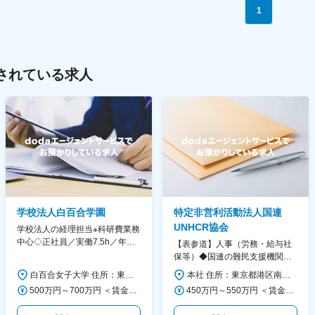
1
されている求人
学校法人白百合学園
特定非営利活動法人国連
UNHCR協会
学校法人の経理担当※科研費業務
中心◇正社員／実働7.5h／年休
【表参道】人事（労務・給与社
130日／1881年創立の伝統女子
保等）◆国連の難民支援機関の
大学
活動を支える日本公式支援窓口
白百合女子大学 住所：東京都調布市緑ヶ丘1-25 勤務地最寄駅：京王線／仙川駅 受動喫煙対策：屋内全面禁煙 変更の範囲：会社の定める事業所
本社 住所：東京都港区南青山6-10-11 ウェスレーセンター3F 勤務地最寄駅：地下鉄各線／表参道駅 受動喫煙対策：屋内全面禁煙 変更の範囲：会社の定める事業所（リモートワーク含む）
◆正職員登用前提
500万円～700万円 ＜賃金形態＞ 月給制 ＜賃金内訳＞ 月額（基本給）：280,000円～430,000円 ＜月給＞ 280,000円～430,000円 ＜昇給有無＞ 有 ＜残業手当＞ 有 ＜給与補足＞ ※年齢・過去の経験に基づき、本学規定に合わせ決定 【残業手当】有 /残業時間に応じて全額支給（※想定年収に含む） 【各種手当】扶養手当/住宅手当/通勤手当 等 【賞与】年2回（6月、12月） 【昇給】年1回（4月） 賃金はあくまでも目安の金額であり、選考を通じて上下する可能性があります。 月給(月額)は固定手当を含めた表記です。
450万円～550万円 ＜賃金形態＞ 月給制 ＜賃金内訳＞ 月額（基本給）：340,000円～420,000円 ＜月給＞ 340,000円～420,000円 ＜昇給有無＞ 有 ＜残業手当＞ 有 ＜給与補足＞ ※能力・経験によって決定します。 ■賞与あり（業績評価に応じて支給） 賃金はあくまでも目安の金額であり、選考を通じて上下する可能性があります。 月給(月額)は固定手当を含めた表記です。