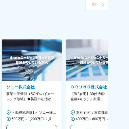
次へ
ソニー株式会社
ＢＲＵＮＯ株式会社
事業企画管理（SONYのイメー
【週2在宅】30代活躍中◆商品
ジング領域）◆英語力を活か
企画※キッチン家電
す/CFO管轄＃SECCFO0027
◆「BRUNO」新商品の企画／企
画～調達／働き方◎
＜勤務地詳細1＞ ソニー株式会社 住所：神奈川県横浜市西区みなとみらい5-1-1 受動喫煙対策：屋内全面禁煙 ＜勤務地詳細2＞ ソニーシティ大崎 住所：東京都品川区大崎2-10-1 勤務地最寄駅：JR線／大崎駅 受動喫煙対策：屋内全面禁煙 変更の範囲：会社の定める事業所（リモートワーク含む）
本社 住所：東京都新宿区西新宿6丁目22-1 新宿スクエアタワー B1階 勤務地最寄駅：東京メトロ丸ノ内線／西新宿駅 受動喫煙対策：屋内全面禁煙 変更の範囲：会社の定める事業所（リモートワーク含む）
600万円～1,200万円 ＜賃金形態＞ 月給制 ＜賃金内訳＞ 月額（基本給）：350,000円～500,000円 ＜月給＞ 350,000円～500,000円 ＜昇給有無＞ 有 ＜残業手当＞ 有 ＜給与補足＞ ※年収は経験や能力を考慮の上、当社規定により決定します。 賃金はあくまでも目安の金額であり、選考を通じて上下する可能性があります。 月給(月額)は固定手当を含めた表記です。
400万円～600万円 ＜賃金形態＞ 月給制 経験・能力を考慮の上、優遇いたします。 ＜賃金内訳＞ 月額（基本給）：300,000円～450,000円 ＜月給＞ 300,000円～450,000円 ＜昇給有無＞ 有 ＜残業手当＞ 有 ＜給与補足＞ ・賞与実績：年2回 ・昇給：年1回 ※半年毎に評価を行い、評価が高ければ年齢に関係なく昇給・昇格していきます。創造性の高い人・新しいことにチャレンジした人が高い評価を得られます。 賃金はあくまでも目安の金額であり、選考を通じて上下する可能性があります。 月給(月額)は固定手当を含めた表記です。