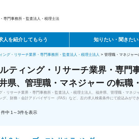
・専門事務所・監査法人・税理士法
求人を紹介してもらう
知りたい・聞きたい
ントサービス
転職ノウハウ
ィング・リサーチ業界・専門事務所・監査法人・税理士法人
管理職・マネジャー
ルティング・リサーチ業界・専門
サービス
データで見る転職
井県、管理職・マネジャー の転職
ーエージェントサービス
コラム・インタビュー
グ・リサーチ業界・専門事務所・監査法人・税理士法人、福井県、管理職・マネジ
ング、財務・会計アドバイザリー（FAS）など、左の求人検索条件にて絞込みがで
転職Q&A
件中
1～3
件
を表示