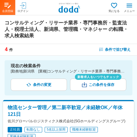
会員登録
ログイン
気になる
メニュー
コンサルティング・リサーチ業界・専門事務所・監査法
人・税理士法人、新潟県、管理職・マネジャー
の転職・
求人検索結果
4
条件で並び替え
件
現在の検索条件
[勤務地]新潟県 [業種]コンサルティング・リサーチ業界・専門事務所・監査法人・税理士法人 [詳細条件](仕事内容)管理職・マネジャー
新着求人をいつでもチェック
条件の変更
この条件を保存
物流センター管理／第二新卒歓迎／未経験OK／年休
121日
佐川グローバルロジスティクス株式会社(SGホールディングスグループ)
正社員
転勤なし
5名以上採用
職種未経験歓迎
業種未経験歓迎