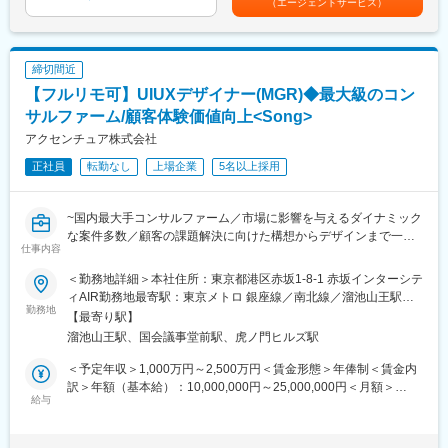
（エージェントサービス）
※支援後も顧客との長期的な関係性があります。
■直面課題：
一辺倒なDX/SXの一元的な活用は、住民間の格差に影響を与える
締切間近
可能性があります。インフラ整備やIT人材の不足、デジタルリテ
【フルリモ可】UIUXデザイナー(MGR)◆最大級のコン
ラシーの低さに加え、特に地方の中小企業や自治体では、技術導
入への資金や知識が不足しており、効率化や地域経済の活性化が
サルファーム/顧客体験価値向上<Song>
進みにくい状況です。持続可能な開発目標(SDGs)を考慮したデジ
アクセンチュア株式会社
タル化が進んでいない点も大きな課題となっています。
正社員
転勤なし
上場企業
5名以上採用
＜地域が抱えるDX/SXの課題例＞
デジタルインフラの整備
~国内最大手コンサルファーム／市場に影響を与えるダイナミック
人材の不足と移住・定住促進
な案件多数／顧客の課題解決に向けた構想からデザインまで一貫
地域特有の産業構造と課題への対応など
仕事内容
して対応~
●資生堂、PRADA等大手toC企業へのご支援も多数
＜当社のプロジェクト実例＞
＜勤務地詳細＞本社住所：東京都港区赤坂1-8-1 赤坂インターシテ
●【全国フルリモート×残業抑制施策×有給取得率は85％】と働き
https://www.ccube-consulting.co.jp/case/
ィAIR勤務地最寄駅：東京メトロ 銀座線／南北線／溜池山王駅受
方◎
勤務地
動喫煙対策：屋内全面禁煙変更の範囲：会社の定める事業所（リ
【最寄り駅】
＜入社の決め手＞
モートワーク含む）
溜池山王駅、国会議事堂前駅、虎ノ門ヒルズ駅
■Song部門について：
例１（前職：ITコンサルタント）
顧客体験価値向上のために、“どうしたら売れるのか”だけでな
「コロナ禍のワクチン接種事業に参画した経験を通じ、社会貢献
＜予定年収＞1,000万円～2,500万円＜賃金形態＞年俸制＜賃金内
く“どうしたら新しい顧客体験を提供できるのか”という点でサービ
への強い思いを再認識。当社の地域活性化の理念に共感し、この
訳＞年額（基本給）：10,000,000円～25,000,000円＜月額＞
ス設計／企画（ブランド戦略、顧客体験設計、マーケティング戦
給与
企業で自分の思いを実現できると感じて入社を決意。」
833,333円～2,083,333円（12分割）＜昇給有無＞有＜残業手当＞
略立案、キャンペーン企画・実行等）から考えるのがSong部門で
無＜給与補足＞◆支給例：基本給＋賞与（年1回）賃金はあくまで
す
例２（前職：大手日系コンサルティング会社）
も目安の金額であり、選考を通じて上下する可能性があります。