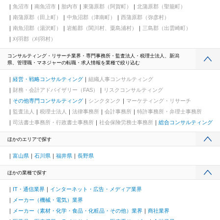
魚沼市
南魚沼市
胎内市
東蒲原郡（阿賀町）
北蒲原郡（聖籠町）
南蒲原郡（田上町）
中魚沼郡（津南町）
西蒲原郡（弥彦村）
南魚沼郡（湯沢町）
岩船郡（関川村、粟島浦村）
三島郡（出雲崎町）
刈羽郡（刈羽村）
コンサルティング・リサーチ業界・専門事務所・監査法人・税理士法人、新潟
県、管理職・マネジャーの転職・求人情報を業種で絞り込む
経営・戦略コンサルティング
組織人事コンサルティング
財務・会計アドバイザリー（FAS）
リスクコンサルティング
その他専門コンサルティング
シンクタンク
マーケティング・リサーチ
監査法人
税理士法人
法律事務所
会計事務所
特許事務所・弁理士事務所
司法書士事務所・行政書士事務所
社会保険労務士事務所
総合コンサルティング
ほかのエリアで探す
富山県
石川県
福井県
長野県
ほかの業種で探す
IT・通信業界
インターネット・広告・メディア業界
メーカー（機械・電気）業界
メーカー（素材・化学・食品・化粧品・その他）業界
商社業界