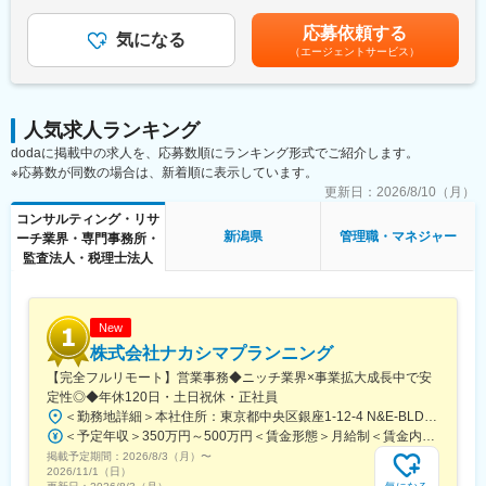
により決定いたします賃金はあくまでも目安の金額であり、選考
メンバーマネジメント
を通じて上下する可能性があります。月給(月額)は固定手当を含め
■アクセンチュア独自の働き方改革：
応募依頼する
気になる
た表記です。
2015年から開始した組織風土改革“Project PRIDE”により、有給取
（エージェントサービス）
■配属組織・レポートライン
得率は84％、女性比率も30.4％へ増加。離職率が半減し、残業時
配属組織： DIオフィス（5名）
間減少等改善が進んでいます。制度面では「18時以降の会議原則
組織概要：DI事業本部（フロント側）に紐づく"攻め"のコーポレー
禁止」「残業ルール厳格化」「短日短時間勤務制度の導入」など
ト部隊
を実施。仕事とプライベートともに充実させ、生産性向上を生む
人気求人ランキング
レポートライン：執行役員／Data-Informed事業本部 副本部長直
ツール共有・活用を奨励する等の意識向上に繋がっています。
dodaに掲載中の求人を、応募数順にランキング形式でご紹介します。
下
※応募数が同数の場合は、新着順に表示しています。
変更の範囲：会社の定める業務
■業務の魅力／面白さ
更新日：
2026/8/10（月）
業務の進め方は経営幹部と共に策定～実行できる環境です
コンサルティング・リサ
どのような実行プランを策定するかの裁量があり、自ら計画～実
新潟県
管理職・マネジャー
ーチ業界・専門事務所・
行までができます
監査法人・税理士法人
将来的なキャリアパスは、経験を活かして事業推進のリーダーや
経営企画など、会社経営の中枢をになって頂きます。
当社のスケールにあたり今後必要となる、組織設計等も将来的に
はお任せしたいと考えております。
New
株式会社ナカシマプランニング
■働き方
【完全フルリモート】営業事務◆ニッチ業界×事業拡大成長中で安
多様なメンバーがプロフェッショナルとして成果を最大化するた
定性◎◆年休120日・土日祝休・正社員
めの手段として、フルリモート制度が定着しています。自分自身
＜勤務地詳細＞本社住所：東京都中央区銀座1-12-4 N&E-BLD.7階受動喫煙対策：屋内全面禁煙変更の範囲：会社の定める事業所
のライフスタイルに合わせた柔軟で自律的な働き方が可能です。
＜予定年収＞350万円～500万円＜賃金形態＞月給制＜賃金内訳＞月額（基本給）：220,000円～270,000円＜月給＞220,000円～270,000円＜昇給有無＞有＜残業手当＞有＜給与補足＞■賞与：あり■昇給：あり賃金はあくまでも目安の金額であり、選考を通じて上下する可能性があります。月給(月額)は固定手当を含めた表記です。
掲載予定期間：
2026/8/3（月）
〜
■「分析」にとどまらず「実行と成果」まで伴走。社会課題解決に
2026/11/1（日）
も貢献する確かな実績