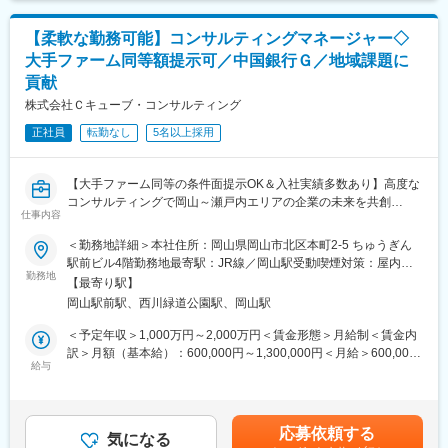
【柔軟な勤務可能】コンサルティングマネージャー◇
大手ファーム同等額提示可／中国銀行Ｇ／地域課題に
貢献
株式会社Ｃキューブ・コンサルティング
正社員
転勤なし
5名以上採用
【大手ファーム同等の条件面提示OK＆入社実績多数あり】高度な
コンサルティングで岡山～瀬戸内エリアの企業の未来を共創
仕事内容
おかげさまで全国から注目＆引き合いを頂いています！
＜勤務地詳細＞本社住所：岡山県岡山市北区本町2-5 ちゅうぎん
■ミッション：
駅前ビル4階勤務地最寄駅：JR線／岡山駅受動喫煙対策：屋内全
プロジェクトマネージャーとして、地域が抱える多様な課題や地
勤務地
面禁煙変更の範囲：無
【最寄り駅】
域特有の状況に応じたソリューションの提供を通し、企業や自治
岡山駅前駅、西川緑道公園駅、岡山駅
体、地域における課題に取り組み、ちゅうぎんグループの総合力
を生かしたコンサル支援をリーディングいただきます！
＜予定年収＞1,000万円～2,000万円＜賃金形態＞月給制＜賃金内
訳＞月額（基本給）：600,000円～1,300,000円＜月給＞600,000
■遂行内容：
給与
円～1,300,000円＜昇給有無＞有＜残業手当＞無＜給与補足＞※予
戦略策定（ビジネスモデル、事業戦略、成長戦略、コスト構造改
定年収はあくまでも目安の金額であり、選考を通じて上下する可
革、他）
能性があります。■昇給：年1回■賞与：年2回賃金はあくまでも目
DX実行支援
安の金額であり、選考を通じて上下する可能性があります。月給
応募依頼する
SX実行支援
気になる
(月額)は固定手当を含めた表記です。