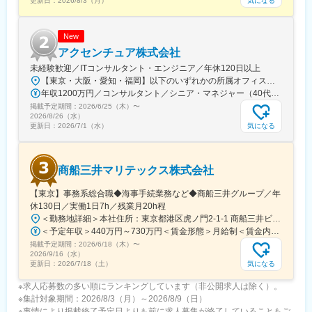
気になる
更新日：
2026/8/3（月）
「分析で終わらせない」手触り感のあるコンサルティング業務：
分析結果やレポートを提示して終わるのではなく、データから問
いを導き出し、仮説構築から現場での施策実行までを一気通貫で
New
伴走支援します。実際に、多くのコンサルティングファーム出身
アクセンチュア株式会社
者が「実行まで伴走できる仕事のやりがい」に惹かれて同社を選
未経験歓迎／ITコンサルタント・エンジニア／年休120日以上
んでおり、目に見える事業成果創出に直接コミットできます。
【東京・大阪・愛知・福岡】以下のいずれかの所属オフィスもしくは各エリアのプロジェクト先 所属オフィス：■赤坂インターシティ■関西オフィス■アクセンチュア・アドバンスト・テクノロジーセンター名古屋■福岡オフィス※詳細は勤務地一覧よりご覧いただけます。※所属オフィスを問わずプロジェクトにより、国内出張、海外出張の可能性があります【魅力ポイント│世界の知恵を活用】世界中のベストプラクティスがデータベースに集約されており、数多くの事例や社員の知恵を活用できます。日本では前例のない案件でも、世界各国の社員からオンライン・オフライン（海外出張）問わず、気軽にアドバイスを受けることができます。★ この求人のPOINT ★￣￣V￣￣￣￣￣￣￣￣￣＃世界約78万人規模の大手基盤で安定性◎若手から裁量大きく挑戦・成長できる環境＃土日祝休／連続5日以上の休暇取得も可能！／フルフレックス（コアタイムなし）＃コンサル・IT未経験者向けの手厚い研修◎／メンター制度もあるため安心してチャレンジOK！
年収1200万円／コンサルタント／シニア・マネジャー（40代） 年収1000万円／テクノロジーアーキテクト（30代）
変更の範囲：会社の定める業務
掲載予定期間：
2026/6/25（木）
〜
2026/8/26（水）
気になる
更新日：
2026/7/1（水）
商船三井マリテックス株式会社
【東京】事務系総合職◆海事手続業務など◆商船三井グループ／年
休130日／実働1日7h／残業月20h程
＜勤務地詳細＞本社住所：東京都港区虎ノ門2-1-1 商船三井ビル勤務地最寄駅：東京メトロ銀座線／虎ノ門駅受動喫煙対策：屋内全面禁煙変更の範囲：会社の定める事業所
＜予定年収＞440万円～730万円＜賃金形態＞月給制＜賃金内訳＞月額（基本給）：291,800円～487,000円＜月給＞291,800円～487,000円＜昇給有無＞有＜残業手当＞有＜給与補足＞※上記想定年収には賞与3ヶ月分を含みます。金額は目安の金額であり、これまでのご経験・スキル・現年収等を総合的に考慮し決定いたします。■昇給：年1回■賞与：3ヶ月分（前年度実績）賃金はあくまでも目安の金額であり、選考を通じて上下する可能性があります。月給(月額)は固定手当を含めた表記です。
掲載予定期間：
2026/6/18（木）
〜
2026/9/16（水）
気になる
更新日：
2026/7/18（土）
※求人応募数の多い順にランキングしています（非公開求人は除く）。
※集計対象期間：2026/8/3（月）～2026/8/9（日）
※事情により掲載終了予定日よりも前に求人募集が終了していることもご