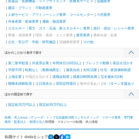
医薬品・医療機器・ライフサイエンス・医療系サービス
金融業界
建設・プラント・不動産業界
人材サービス・アウトソーシング業界・コールセンター
小売業界
外食産業・飲食業界
運輸・物流業界
エネルギー（電力・ガス・石油・新エネルギー）業界
旅行・宿泊・レジャー業界
警備・清掃業界
理容・美容・エステ業界
教育業界
農林水産・鉱業
公社・官公庁・学校・研究施設
冠婚葬祭業界
その他
ほかのこだわり条件で探す
第二新卒歓迎
外資系企業
年間休日120日以上
フレックス勤務
英語を活かす
学歴不問
転勤なし（勤務地限定）
服装自由
女性活躍
社宅・家賃補助制度
上場企業
中国語を活かす
退職金制度
残業20時間未満
完全週休2日制
職種未経験歓迎
土日祝休み
原則定時退社
海外出張あり
U・Iターン支援あり
ほかの固定給で探す
固定給25万円以上
固定給35万円以上
転職・求人doda（デューダ）トップ
北信越
新潟県
コンサルティング・リサーチ業界・専門事
務所・監査法人・税理士法人
管理職・マネジャーの転職・求人情報
転職サイト dodaをシェア