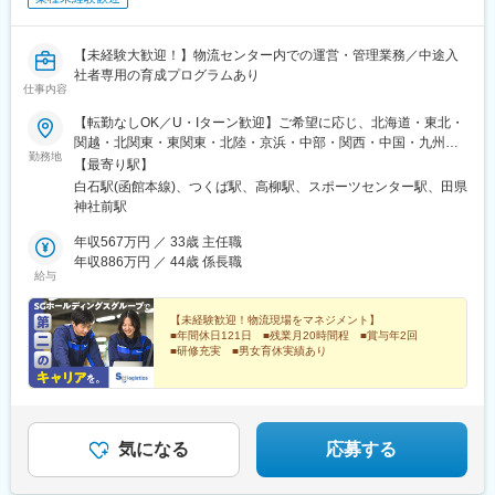
【未経験大歓迎！】物流センター内での運営・管理業務／中途入
社者専用の育成プログラムあり
仕事内容
【転勤なしOK／U・Iターン歓迎】ご希望に応じ、北海道・東北・
関越・北関東・東関東・北陸・京浜・中部・関西・中国・九州の
勤務地
いずれかのエリアへ配属となります。◎マイカー通勤OK（駐車場
【最寄り駅】
完備／対象拠点のみ）◎転居を伴う転勤なしで働くことも、転勤
白石駅(函館本線)、つくば駅、高柳駅、スポーツセンター駅、田県
を希望することも可能です！※受動喫煙対策：屋内全面禁煙
神社前駅
年収567万円 ／ 33歳 主任職
年収886万円 ／ 44歳 係長職
給与
【未経験歓迎！物流現場をマネジメント】
■年間休日121日 ■残業月20時間程 ■賞与年2回
■研修充実 ■男女育休実績あり
＼安定のSGホールディングスグループで、長く活躍で
きる環境です／
気になる
応募する