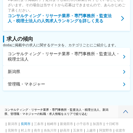
ざいます。その場合は当サイトから応募はできませんので、あらかじめご
了承ください。
コンサルティング・リサーチ業界・専門事務所・監査法
人・税理士法人
の人気求人ランキングを詳しく見る
求人の傾向
dodaに掲載中の求人に関するデータを、カテゴリごとにご紹介します。
コンサルティング・リサーチ業界・専門事務所・監査法人・
税理士法人
新潟県
管理職・マネジャー
コンサルティング・リサーチ業界・専門事務所・監査法人・税理士法人、新潟
県、管理職・マネジャーの転職・求人情報をエリアで絞り込む
新潟市
長岡市
三条市
柏崎市
新発田市
小千谷市
加茂市
十日町市
見附市
村上市
燕市
糸魚川市
妙高市
五泉市
上越市
阿賀野市
佐渡市