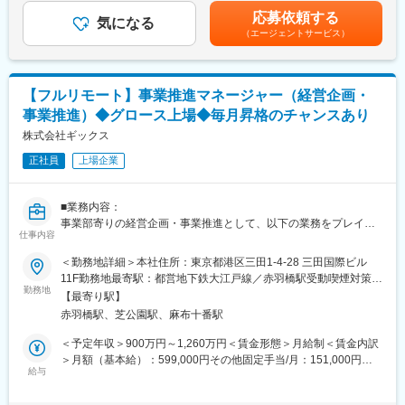
「転職エージェントから地方創生に本気で取り組む会社の設立話
月給(月額)は固定手当を含めた表記です。
応募依頼する
◆業務内容
気になる
を聞き、興味を持った。当社のビジョンやスタートアップならで
（エージェントサービス）
サービスとユーザーとのあらゆるタッチポイントを捉え、構想か
はの魅力に惹かれ、設立時に入社を決意。現在は中堅・中小企業
ら実現、改善まで一貫して取り組みます。
の力を引き出し、地域社会の課題解決に貢献することに意義を感
ビジネスとして目指すべきゴールとユーザーの本質的なニーズを
じている。」
結びつけ、「あるべき未来」を設計し、ユーザーの心を動かす体
【フルリモート】事業推進マネージャー（経営企画・
験へと具現化していきます。
例３（前職：地方公務員）
事業推進）◆グロース上場◆毎月昇格のチャンスあり
また、AIをはじめとする新しいテクノロジーとの関係性も視野に
「市のデジタル政策立案・DX推進を担当する中で、地域活性化に
入れながら、直感的で寄り添う体験を構築します。
株式会社ギックス
は多様なプレーヤーの連携が不可欠と感じた。当社が地域創生の
旗振り役となり得る存在であると考え、業界未経験ながらもその
正社員
上場企業
<具体的な業務内容>
一員として活躍したいと転職を決意。」
・体験コンセプト・UX方針の策定
・情報設計・インタラクション設計
変更の範囲：会社の定める業務
■業務内容：
・プロトタイピングと検証
事業部寄りの経営企画・事業推進として、以下の業務をプレイン
・チームとの共創・合意形成
仕事内容
グマネージャーとして担っていただきます。企画だけでなく、自
・実装フェーズにおけるデザイン推進
ら手を動かして実行していただくポジションです。
＜勤務地詳細＞本社住所：東京都港区三田1-4-28 三田国際ビル
・継続的な改善と価値向上
11F勤務地最寄駅：都営地下鉄大江戸線／赤羽橋駅受動喫煙対策：
■詳細：
勤務地
屋内全面禁煙変更の範囲：会社の定める事業所（リモートワーク
■プロジェクト事例：
【最寄り駅】
各事業部との予算および方向性策定、予実管理、各種経営分析
含む）
・化粧品メーカーにおけるマーケティング トランスフォーメーシ
赤羽橋駅、芝公園駅、麻布十番駅
事業部門責任者と共に各事業の事業企画・事業開発サポート
ョン戦略立案及び実行支援
営業企画（KPI策定、モニタリング、パイプライン管理など）
＜予定年収＞900万円～1,260万円＜賃金形態＞月給制＜賃金内訳
・飲料メーカーにおけるロイヤルティプログラム開発及びアプリ
マニュアル・仕組み化の企画、社内へのツール導入における運用
＞月額（基本給）：599,000円その他固定手当/月：151,000円～
グロース支援
ルール・ガイドライン作成と管理
給与
211,000円＜月給＞750,000円～810,000円＜昇給有無＞有＜残業
・小売業におけるデジタルマーケティング組織及びオペレーショ
クライアントや提携先などとの契約書作成・手続き・チェック（※
手当＞無＜給与補足＞※経験・能力・スキル等を考慮し、弊社規定
ン設計
最終的な法的判断は法務担当者が担当）