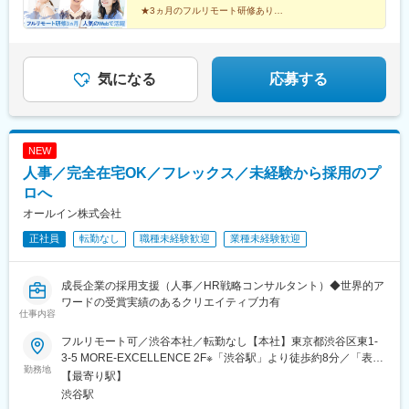
年収450万円（未経験入社2年目）年収590万円（未経験入社3年
場町駅、京橋駅(東京都)、東海神駅、栄町駅(千葉県)、汐入駅、高
★3ヵ月のフルリモート研修あり！
目）年収770万円（未経験入社5年目）
★人気のWeb領域で成長できる！
島町駅、電鉄富山駅、広小路駅(富山県)、七ツ屋駅、新福井駅、第
★全員に成長のチャンス！
一通り駅、日吉町駅、駅前駅、名鉄名古屋駅、河内永和駅、大阪
★スピード昇給・昇格可能！
梅田駅(阪神線)、東寺駅、阪神国道駅、西新町駅、高速神戸駅、芦
★全国にプロジェクトあり！
屋駅(阪神線)、西川緑道公園駅、猿猴橋町駅、高知橋駅、大手町駅
★しっかり休めてオフも満喫♪
気になる
応募する
(愛媛県)、天神南駅、桜島桟橋通駅、二本木口駅、五島町駅、中佐
世保駅、末広町駅(東京都)、下落合駅、武蔵溝ノ口駅、なんば駅
(南海線)、長堀橋駅、天王寺駅前駅、栄駅(愛知県)、呉服町駅(福岡
県)、四宮駅、京成八幡駅
NEW
人事／完全在宅OK／フレックス／未経験から採用のプ
ロへ
オールイン株式会社
正社員
転勤なし
職種未経験歓迎
業種未経験歓迎
成長企業の採用支援（人事／HR戦略コンサルタント）◆世界的ア
ワードの受賞実績のあるクリエイティブ力有
仕事内容
フルリモート可／渋谷本社／転勤なし【本社】東京都渋谷区東1-
3-5 MORE-EXCELLENCE 2F※「渋谷駅」より徒歩約8分／「表参
勤務地
道駅」より徒歩約10分
【最寄り駅】
渋谷駅