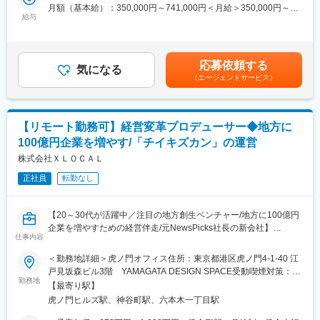
月額（基本給）：350,000円～741,000円＜月給＞350,000円～
将来的には、地方から本気で成長したいならXLOCALおよび100
■仕事内容：
給与
741,000円＜昇給有無＞有＜残業手当＞有＜給与補足＞・前職の
億シンクタンク、というブランド構築を目指し、みんなで日本経
◯クライアントの獲得
給与を参考にご相談させていただきます・賞与年1回※業績に応じ
済の成長を地方から牽引し、日本と世界がより一層近づく未来を
└ 「100億企業」候補となるポテンシャルと志向性のある企業と
て賃金はあくまでも目安の金額であり、選考を通じて上下する可
牽引していきます。
の出会いを創出し、経営者の危機感を顕在化させ、プロジェクト
能性があります。月給(月額)は固定手当を含めた表記です。
応募依頼する
の起点となる『100億シンクタンク』への加入や『チイキズカ
気になる
■この仕事の醍醐味
（エージェントサービス）
ン』の利用につなげていく。
◎「日本の経営課題」から逆算した仕事に取り組めます。日本の
成長の鍵である地方をフィールドにした事業に関わることができ
◯獲得したクライアントの経営変革支援体制の構築リード
ます。
└経営変革プロデューサー（アカウントエグゼクティブ）やカス
◎サービスを売ること以上に、経営者と、企業と地域の未来を語
【リモート勤務可】経営変革プロデューサー◆地方に
タマーサクセス等、クライアントの経営変革支援に必要な社内外
り、より高みを目指すために何をすべきなのかを議論し、企業の
100億円企業を増やす/「チイキズカン」の運営
体制の構築を行う。
未来を大きく変える瞬間に立ち会えます。
株式会社ＸＬＯＣＡＬ
◎地方創生のトップランナーである山中・坂本とフラットに議論
■業務内容：
し、事業そのものを創っていく手触り感があります。
正社員
転勤なし
◯フィールドセールス
└各地域の商工会議所や金融機関などのキーとなるステークホル
変更の範囲：会社の定める業務
ダーとの連携、様々な企業データベースをもとにしたターゲット
【20～30代が活躍中／注目の地方創生ベンチャー/地方に100億円
選定、既存クライアントからの紹介、『チイキズカン』クライア
企業を増やすための経営伴走/元NewsPicks社長の新会社】
ントのアップセルやクロスセルなど、営業対象の選定手法の検討
仕事内容
から含めて行う。
■ミッション：
＜勤務地詳細＞虎ノ門オフィス住所：東京都港区虎ノ門4-1-40 江
「地方の経営者に、世界を変える出会いを。」
戸見坂森ビル3階 YAMAGATA DESIGN SPACE受動喫煙対策：屋
■組織構成
XLOCALは、世界を変える志を持った経営者と共に挑戦し、今ま
勤務地
内全面禁煙変更の範囲：会社の定める事業所（リモートワーク含
※組織は約30名で、平均年齢は36歳です。
【最寄り駅】
でにない「アイデア」と「出会い」を生み出す。経営者が孤立す
む）
有名企業やスタートアップ、コンサルタントなど出身のユニーク
虎ノ門ヒルズ駅、神谷町駅、六本木一丁目駅
ることなく、ワクワクする未来を描ける環境をつくり、地方企業
なメンバーで構成されています。
の非連続成長を実現します。