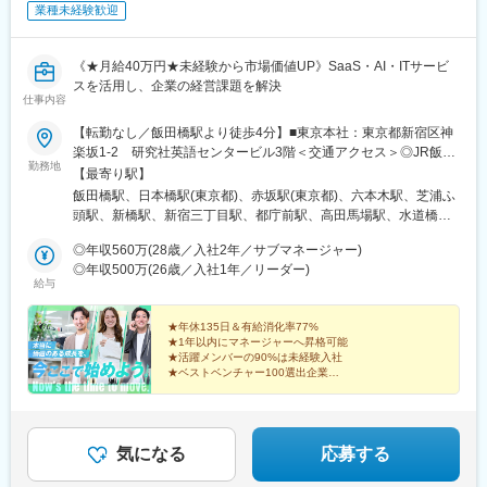
駅、浦安駅(千葉県)、愛宕駅(千葉県)、木更津駅、成田駅、我孫子
業種未経験歓迎
駅、鎌ケ谷駅、印西牧の原駅、四街道駅、銚子駅、藤沢駅、横須
賀駅、横浜駅、上溝駅、川崎駅、平塚駅、茅ケ崎駅、大和駅(神奈
川県)、本厚木駅、小田原駅、鎌倉駅、秦野駅、座間駅、伊勢原
《★月給40万円★未経験から市場価値UP》SaaS・AI・ITサービ
駅、逗子駅、三崎口駅、長野駅、松本駅、上田駅、佐久平駅、飯
スを活用し、企業の経営課題を解決
仕事内容
田駅(長野県)、豊科駅、中野松川駅、飯山駅、須坂駅、広丘駅、甲
府駅、竜王駅、石和温泉駅、富士山駅、山梨市駅、都留市駅、韮
【転勤なし／飯田橋駅より徒歩4分】■東京本社：東京都新宿区神
崎駅、大月駅、富山駅、越中中川駅、砺波駅、黒部駅、魚津駅、
楽坂1-2 研究社英語センタービル3階＜交通アクセス＞◎JR飯田
滑川駅、金沢駅、福井駅(福井県)、敦賀駅、浜松駅、静岡駅、富士
勤務地
橋駅 西口より徒歩4分◎東京メトロ飯田橋駅 B3出口より徒歩4分※
【最寄り駅】
駅、沼津駅、磐田駅、藤枝駅、岡崎駅、豊橋駅、名古屋駅、刈谷
担当プロジェクトにより、将来的にリモートワーク（在宅勤務）
飯田橋駅、日本橋駅(東京都)、赤坂駅(東京都)、六本木駅、芝浦ふ
市駅、名鉄一宮駅、三河安城駅、岐阜駅、各務ケ原駅、多治見
も可能です！
頭駅、新橋駅、新宿三丁目駅、都庁前駅、高田馬場駅、水道橋
駅、可児駅、四日市駅、津駅、名張駅、布施駅、豊中駅、吹田駅
駅、後楽園駅、上野御徒町駅、浅草駅(ＴＸ)、押上駅、錦糸町駅、
(東海道本線)、梅田駅(地下鉄)、茨木駅、京都駅、宇治駅(奈良
◎年収560万(28歳／入社2年／サブマネージャー)
青海駅(東京都)、豊洲駅、有明駅(東京都)、亀戸駅、木場駅(東京
線)、亀岡駅、奈良駅、天理駅、和歌山駅、姫路駅、西宮駅(ＪＲ
◎年収500万(26歳／入社1年／リーダー)
都)、天王洲アイル駅、立会川駅、大崎広小路駅、自由が丘駅、蒲
線)、尼崎駅(東海道本線)、明石駅、神戸駅(兵庫県)、宝塚駅、伊丹
給与
田駅、流通センター駅、二子玉川駅、三軒茶屋駅、経堂駅、渋谷
駅(阪急線)、芦屋駅(東海道本線)、大津駅、草津駅(滋賀県)、彦根
駅、明治神宮前駅、原宿駅、恵比寿駅、中野駅(東京都)、荻窪駅、
駅、八日市駅、倉敷市駅、岡山駅、津山駅、広島駅、福山駅、呉
★年休135日＆有給消化率77%
池袋駅、向原駅(東京都)、都電雑司ケ谷駅、赤羽駅、南千住駅、東
駅、西条駅(広島県)、尾道駅、下関駅、山口駅(山口県)、宇部駅、
★1年以内にマネージャーへ昇格可能
武練馬駅、光が丘駅、北千住駅、亀有駅、西葛西駅、吉祥寺駅、
鳥取駅、米子駅、境港駅、松江駅、出雲市駅、高知駅、古津賀
★活躍メンバーの90%は未経験入社
井の頭公園駅、三鷹駅、府中競馬正門前駅、調布駅、町田駅、南
★ベストベンチャー100選出企業
駅、ＪＲ松山駅前駅、今治駅、宇和島駅、高松駅(香川県)、丸亀
★完全週休2日制（土日祝）／残業月平均10.1h以下
町田グランベリーパーク駅、豊田駅、国分寺駅、立川北駅、高松
駅、徳島駅、阿南駅、鳴門駅、久留米駅、小倉駅(福岡県)、大牟田
駅(東京都)、昭島駅、八王子駅、南大沢駅、多摩センター駅、京王
駅、筑紫駅、天神駅、大分駅、別府駅(大分県)、中津駅(大分県)、
よみうりランド駅、武蔵引田駅、新高島駅、横浜駅、元町・中華
宮崎駅、延岡駅、都城駅、鹿児島駅、熊本駅、佐賀駅、長崎駅(長
街駅、伊勢佐木長者町駅、神奈川駅、新横浜駅、大倉山駅(神奈川
気になる
応募する
崎県)、佐世保駅、那覇空港駅(鉄道)、秋葉原駅、高田馬場駅、綾
県)、新綱島駅、センター北駅、鴨居駅、たまプラーザ駅、長津田
瀬駅、豊田駅、溝の口駅、なんば駅(地下鉄)、心斎橋駅、天王寺