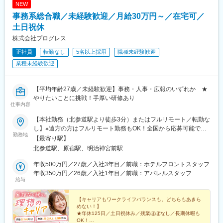
NEW
事務系総合職／未経験歓迎／月給30万円～／在宅可／
土日祝休
株式会社プログレス
正社員
転勤なし
5名以上採用
職種未経験歓迎
業種未経験歓迎
【平均年齢27歳／未経験歓迎】事務・人事・広報のいずれか ★
やりたいことに挑戦！手厚い研修あり
仕事内容
【本社勤務（北参道駅より徒歩3分）またはフルリモート／転勤な
し】※遠方の方はフルリモート勤務もOK！全国から応募可能で
勤務地
す！※研修は本社（東京）にて実施■本社東京都渋谷区千駄ヶ谷3-
【最寄り駅】
51-10 PORTALPOINT HARAJUKU FD-13＜アクセス＞・東京メ
北参道駅、原宿駅、明治神宮前駅
トロ「北参道駅」より徒歩3分・JR線「原宿駅」より徒歩9分・JR
線「千駄ヶ谷駅」より徒歩8分・都営地下鉄「国立競技場駅」A4
年収500万円／27歳／入社3年目／前職：ホテルフロントスタッフ
出口より徒歩8分＝＝＝＝＝＝＝＝＞＞★check！◎安心して上京
年収350万円／26歳／入社1年目／前職：アパレルスタッフ
給与
できる上京・入社に合わせて転居される方には、寮や社宅・引っ
越し支援・家賃補助などをサポートします。◎独り立ち後はリモ
ートワークが可能週3日リモートワークの先輩も。遠方の方はフル
【キャリアもワークライフバランスも。どちらもあきら
めない！】
リモート勤務もOK！ライフステージの変化に合わせて、柔軟な働
★年休125日／土日祝休み／残業ほぼなし／長期休暇も
き方ができます。
OK！