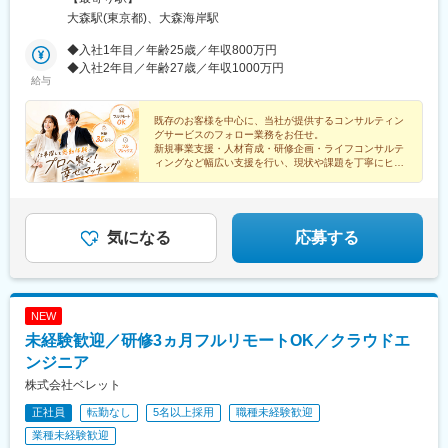
所を選んで、自由にテレワークもできます。居住はどこでもOK！
大森駅(東京都)、大森海岸駅
基本リモートでの対応です！※敷地内全面禁煙
◆入社1年目／年齢25歳／年収800万円
◆入社2年目／年齢27歳／年収1000万円
給与
既存のお客様を中心に、当社が提供するコンサルティン
グサービスのフォロー業務をお任せ。
新規事業支援・人材育成・研修企画・ライフコンサルテ
ィングなど幅広い支援を行い、現状や課題を丁寧にヒア
リングし、社内のコンサルタントへつなぐ役割です。
気になる
応募する
NEW
未経験歓迎／研修3ヵ月フルリモートOK／クラウドエ
ンジニア
株式会社ベレット
正社員
転勤なし
5名以上採用
職種未経験歓迎
業種未経験歓迎