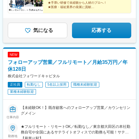
★手厚い研修で未経験から人材のプロへ！
800万円（2）上席所長 月給60万円年収720万円＋賞与年2回想
★医療・福祉業界の発展に貢献
定年収／800万円～900万円
★「令和の虎」出演社長が牽引
★20代で年収1000万円可能！
★年休125日、土日祝完全休み
気になる
応募する
NEW
フォローアップ営業／フルリモート／月給35万円／年
休128日
株式会社フォワードキャピタル
正社員
転勤なし
5名以上採用
職種未経験歓迎
業種未経験歓迎
【未経験OK！】既存顧客へのフォローアップ営業／カウンセリン
グメイン
仕事内容
★フルリモート・リモートOK／転勤なし／東京都大田区の本社勤
務自宅や全国にあるサテライトオフィスでの勤務も可能！サテラ
勤務地
イトオフィスは駅から徒歩5分ほどの立地で好アクセス！好きな場
【最寄り駅】