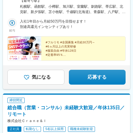
【最寄り駅】
「カフェで仕事」「旅しながら働く」も可能★転勤なし（地方在
札幌駅、函館駅、小樽駅、旭川駅、室蘭駅、釧路駅、帯広駅、北
住の方も歓迎）※研修期間中は各プロジェクト先への出社となりま
見駅、新夕張駅、苫小牧駅、千歳駅(北海道)、青森駅、八戸駅、弘
す。在宅勤務、または東京・大阪・愛知・福岡のプロジェクト先■
前駅、下北駅、五所川原駅、盛岡駅、花巻駅、北上駅、宮古駅、
本社東京都渋谷区道玄坂1-10-8 渋谷道玄坂東急ビル2F-C■銀座東
入社1年目から月給50万円を目指せます！
盛駅、久慈駅、仙台駅、石巻駅、杜せきのした駅、新田駅(宮城
京都中央区銀座1-12-4 N&E BLD.6F■六本木東京都港区六本木3-
別途高還元インセンティブあり！
県)、くりこま高原駅、多賀城駅、気仙沼駅、いわき駅、郡山駅(福
給与
16-12 六本木KSビル5F■新宿東京都新宿区西新宿3-3-13 西新宿水
島県)、福島駅(福島県)、会津若松駅、須賀川駅、白河駅、喜多方
間ビル■池袋東京都豊島区東池袋2-62-8 BIGオフィスプラザ池袋■
駅、秋田駅、横手駅、能代駅、湯沢駅、大久保駅(秋田県)、鷹ノ巣
梅田大阪府大阪市北区梅田1-2-2 大阪駅前第2ビル12-12号■名古屋
#フルリモ #全国募集 #月給30万円～
駅、山形駅、鶴岡駅、酒田駅、米沢駅、天童駅、さくらんぼ東根
#6ヵ月以上の充実研修
愛知県名古屋市中村区名駅4-24-5 第2森ビル■博多福岡県福岡市博
駅、寒河江駅、新庄駅、水戸駅、つくば駅、日立駅、勝田駅、土
#服装自由 #年休128日
多区博多駅前1-23-1 ParkFront博多駅前1丁目5F-B
浦駅、古河駅、取手駅、下館駅、笹川駅、牛久駅、龍ケ崎市駅、
#定着率95％
#未経験入社9割以上
守谷駅、水海道駅、宇都宮駅、小山駅、栃木駅、足利駅、佐野
#インセンティブ最大年12回
駅、那須塩原駅、鹿沼駅、真岡駅、下今市駅、西那須野駅、高崎
#Instagram・YouTube・TikTokなどの企画・運用
駅、前橋駅、太田駅(群馬県)、伊勢崎駅、桐生駅、館林駅、川口元
郷駅、川越駅、所沢駅、越谷駅、草加駅、春日部駅、上尾駅、熊
気になる
応募する
谷駅、浦和駅、新座駅、狭山市駅、入間市駅、三郷駅(埼玉県)、深
谷駅、朝霞台駅、戸田駅(埼玉県)、ふじみ野駅、鴻巣駅、坂戸駅
(埼玉県)、八潮駅、志木駅、飯能駅、世田谷代田駅、練馬駅、蒲田
駅、葛西駅、北千住駅、荻窪駅、大山駅(東京都)、八王子駅、豊洲
締切間近
駅、亀有駅、町田駅、品川駅、赤羽駅、新宿三丁目駅、中野駅(東
総合職（営業・コンサル）未経験大歓迎／年休135日／
京都)、池袋駅、目黒駅、錦糸町駅、六本木駅、渋谷駅、調布駅、
上野駅、小平駅、立川駅、日本橋駅(東京都)、吉祥寺駅、多摩セン
リモート
ター駅、青梅駅、国分寺駅、武蔵小金井駅、昭島駅、東京駅、国
株式会社Ｃｒａｎｅ＆Ｉ
立駅、玉川上水駅、東久留米駅、船橋駅、松戸駅、市川駅、柏
正社員
転勤なし
5名以上採用
職種未経験歓迎
駅、五井駅、千葉駅、流山おおたかの森駅、八千代台駅、習志野