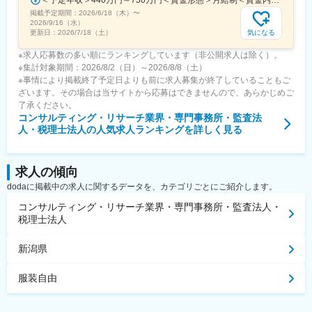
＜予定年収＞440万円～730万円＜賃金形態＞月給制＜賃金内訳＞月額（基本給）：291,800円～487,000円＜月給＞291,800円～487,000円＜昇給有無＞有＜残業手当＞有＜給与補足＞※上記想定年収には賞与3ヶ月分を含みます。金額は目安の金額であり、これまでのご経験・スキル・現年収等を総合的に考慮し決定いたします。■昇給：年1回■賞与：3ヶ月分（前年度実績）賃金はあくまでも目安の金額であり、選考を通じて上下する可能性があります。月給(月額)は固定手当を含めた表記です。
掲載予定期間：
2026/6/18（木）
〜
2026/9/16（水）
気になる
更新日：
2026/7/18（土）
※求人応募数の多い順にランキングしています（非公開求人は除く）。
※集計対象期間：2026/8/2（日）～2026/8/8（土）
※事情により掲載終了予定日よりも前に求人募集が終了していることもご
ざいます。その場合は当サイトから応募はできませんので、あらかじめご
了承ください。
コンサルティング・リサーチ業界・専門事務所・監査法
人・税理士法人
の人気求人ランキングを詳しく見る
求人の傾向
dodaに掲載中の求人に関するデータを、カテゴリごとにご紹介します。
コンサルティング・リサーチ業界・専門事務所・監査法人・
税理士法人
新潟県
服装自由