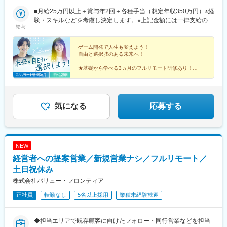
終了後】□東京23区を中心とした全国各地のプロジェクト先※勤務
地は希望を考慮します。※転居を伴う転勤はありません。※すべて
■月給25万円以上＋賞与年2回＋各種手当（想定年収350万円）※経
徒歩10分以内の駅チカオフィスです。※フルリモート・在宅勤
験・スキルなどを考慮し決定します。※上記金額には一律支給の住
給与
務・ハイブリッドワークはプロジェクトによって異なります。
宅手当2万円を含みます。※残業代は全額支給※試用期間6ヵ月あり
（期間中は月給23万円以上で、その他の待遇に変更なし）☆経験
がある方は、現職・前職給与を考慮します。☆明確な評価制度あ
ゲーム開発で人生も変えよう！
自由と選択肢のある未来へ！
り。個人の頑張りに応じて評価します。【年収アップイメージ】
年収450万円（未経験入社2年目）年収590万円（未経験入社3年
★基礎から学べる3ヵ月のフルリモート研修あり！
目）年収770万円（未経験入社5年目）
★定番ゲームから先端技術まで多彩なプロジェクトあ
り！
★平均年齢26歳の仲間と市場価値をアップ！
★土日祝休み、年休125日でオフも充実♪
気になる
応募する
NEW
経営者への提案営業／新規営業ナシ／フルリモート／
土日祝休み
株式会社バリュー・フロンティア
正社員
転勤なし
5名以上採用
業種未経験歓迎
◆担当エリアで既存顧客に向けたフォロー・同行営業などを担当