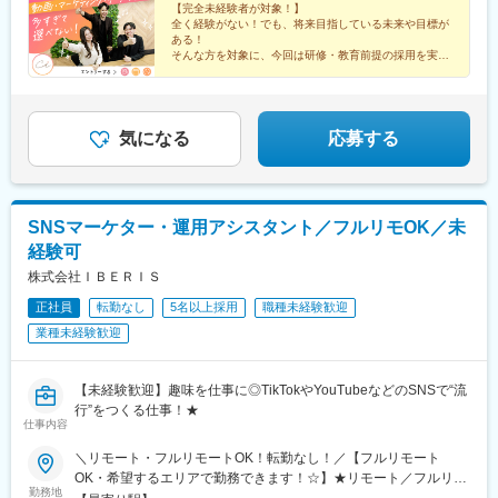
【完全未経験者が対象！】
駅、後楽園駅、木場駅(東京都)、中目黒駅、中野駅(東京都)、横浜
全く経験がない！でも、将来目指している未来や目標が
駅、川崎駅、桜木町駅、武蔵小杉駅、溝の口駅、武蔵溝ノ口駅、
ある！
西梅田駅、大阪駅、大阪梅田駅(阪神線)、梅田駅(地下鉄)、大阪梅
そんな方を対象に、今回は研修・教育前提の採用を実施
いたします！
田駅(阪急線)、心斎橋駅、なんば駅(地下鉄)、大阪難波駅、なんば
＃フルリモート＃独立＃フリーランスなど…
駅(南海線)、天王寺駅、博多駅、天神駅、名古屋駅、内幸町駅、落
将来、多様なキャリアをつかみ取れ！
合駅(東京都)、西４丁目駅、狸小路駅、二重橋前駅、大崎広小路
駅、乃木坂駅、高輪台駅、竹芝駅、神泉駅、稲荷町駅(東京都)、住
気になる
応募する
吉駅(東京都)、代官山駅、春日駅(東京都)、新高島駅、京急川崎
駅、新丸子駅、長堀橋駅、大阪阿部野橋駅、祇園駅(福岡県)、西鉄
福岡駅、近鉄名古屋駅、汐留駅、中井駅、北１２条駅、資生館小
学校前駅、栄町駅(千葉県)、東海神駅、都電雑司ケ谷駅、高輪ゲー
SNSマーケター・運用アシスタント／フルリモOK／未
トウェイ駅、高島町駅、馬車道駅、高津駅(神奈川県)、四ツ橋駅、
経験可
天王寺駅前駅、天神南駅、名鉄名古屋駅
株式会社ＩＢＥＲＩＳ
正社員
転勤なし
5名以上採用
職種未経験歓迎
業種未経験歓迎
【未経験歓迎】趣味を仕事に◎TikTokやYouTubeなどのSNSで“流
行”をつくる仕事！★
仕事内容
＼リモート・フルリモートOK！転勤なし！／【フルリモート
OK・希望するエリアで勤務できます！☆】★リモート／フルリモ
勤務地
ート選択可★通勤なし・全国どこからでも勤務OK★将来的には