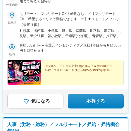
用まで幅広く習得◎
仕事内容
＼リモート・フルリモートOK！転勤なし！／【フルリモート
OK・希望するエリアで勤務できます！☆】★リモート／フルリモ
勤務地
ート選択可★通勤なし・全国どこからでも勤務OK★将来的には
【最寄り駅】
「カフェで仕事」「旅しながら働く」も可能★転勤なし（地方在
札幌駅、函館駅、小樽駅、旭川駅、室蘭駅、釧路駅、帯広駅、北
住の方も歓迎）※研修期間中は各プロジェクト先への出社となりま
見駅、新夕張駅、苫小牧駅、千歳駅(北海道)、青森駅、八戸駅、弘
す。在宅勤務、または東京・大阪・愛知・福岡のプロジェクト先■
前駅、下北駅、五所川原駅、盛岡駅、花巻駅、北上駅、宮古駅、
本社東京都渋谷区道玄坂1-10-8 渋谷道玄坂東急ビル2F-C■銀座東
月給30万円～＋高還元インセンティブ／入社1年目から月給50万
盛駅、久慈駅、仙台駅、石巻駅、杜せきのした駅、新田駅(宮城
京都中央区銀座1-12-4 N&E BLD.6F■六本木東京都港区六本木3-
円を目指せます！
県)、くりこま高原駅、多賀城駅、気仙沼駅、いわき駅、郡山駅(福
給与
16-12 六本木KSビル5F■新宿東京都新宿区西新宿3-3-13 西新宿水
島県)、福島駅(福島県)、会津若松駅、須賀川駅、白河駅、喜多方
間ビル■池袋東京都豊島区東池袋2-62-8 BIGオフィスプラザ池袋■
駅、秋田駅、横手駅、能代駅、湯沢駅、大久保駅(秋田県)、鷹ノ巣
梅田大阪府大阪市北区梅田1-2-2 大阪駅前第2ビル12-12号■名古屋
≪フルリモート可≫充実研修1年以上★月給30万円～
駅、山形駅、鶴岡駅、酒田駅、米沢駅、天童駅、さくらんぼ東根
経験・スキル不問！ゼロから始めるSNSのお仕事！
愛知県名古屋市中村区名駅4-24-5 第2森ビル■博多福岡県福岡市博
駅、寒河江駅、新庄駅、水戸駅、つくば駅、日立駅、勝田駅、土
多区博多駅前1-23-1 ParkFront博多駅前1丁目5F-B
浦駅、古河駅、取手駅、下館駅、笹川駅、牛久駅、龍ケ崎市駅、
守谷駅、水海道駅、宇都宮駅、小山駅、栃木駅、足利駅、佐野
駅、那須塩原駅、鹿沼駅、真岡駅、下今市駅、西那須野駅、高崎
駅、前橋駅、太田駅(群馬県)、伊勢崎駅、桐生駅、館林駅、川口元
郷駅、川越駅、所沢駅、越谷駅、草加駅、春日部駅、上尾駅、熊
気になる
応募する
谷駅、浦和駅、新座駅、狭山市駅、入間市駅、三郷駅(埼玉県)、深
谷駅、朝霞台駅、戸田駅(埼玉県)、ふじみ野駅、鴻巣駅、坂戸駅
(埼玉県)、八潮駅、志木駅、飯能駅、世田谷代田駅、練馬駅、蒲田
駅、葛西駅、北千住駅、荻窪駅、大山駅(東京都)、八王子駅、豊洲
人事（労務・総務）／フルリモート／昇給・昇格機会
駅、亀有駅、町田駅、品川駅、赤羽駅、新宿三丁目駅、中野駅(東
年4回
京都)、池袋駅、目黒駅、錦糸町駅、六本木駅、渋谷駅、調布駅、