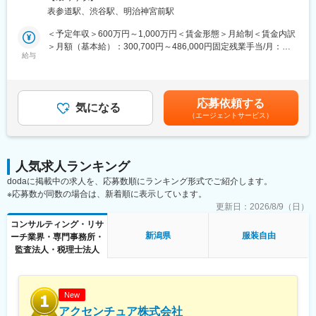
当社に登録いただいている”プロフェッショナル（プロ人事）”と伴
■メディア事業の成長推進
表参道駅、渋谷駅、明治神宮前駅
走する形で企業課題の解決を行う、コンサルタント（MGR/パート
◯コンテンツ戦略の設計・実行
ナー）のポジションです。当社への”プロ人事”のご登録者数は
＜予定年収＞600万円～1,000万円＜賃金形態＞月給制＜賃金内訳
└ コンテンツカレンダーの設計・運用。PV・視聴数・会員獲得等
7000名を突破。支援企業も増加の一途を辿っています。
＞月額（基本給）：300,700円～486,000円固定残業手当/月：
のKPI分析と改善提案。SNS・ニュースレター等の配信チャネル戦
給与
73,000円～114,000円（固定残業時間30時間0分/月）超過した時
略。取材企業・会員企業・パートナー企業との共創コンテンツ企
■業務内容
間外労働の残業手当は追加支給＜月給＞373,700円～600,000円
画。
-顧客の業界 / 事業 / 取り巻く環境から、組織/人事課題を見立てる
（一律手当を含む）＜昇給有無＞有＜残業手当＞有＜給与補足＞■
-顧客の経営 / 人事 / 現場など様々な関係者へヒアリングを行い、
賞与・インセンティブ：それぞれ年2回支給※個人業績や会社業績
■組織構成
応募依頼する
事業推進上における課題を設定し、提案を行う
気になる
によって変動賃金はあくまでも目安の金額であり、選考を通じて
※組織は約30名で、平均年齢は36歳です。
（エージェントサービス）
上下する可能性があります。月給(月額)は固定手当を含めた表記で
有名企業やスタートアップ、コンサルタントなど出身のユニーク
具体的には、大手企業からスタートアップまで、幅広い顧客企業
す。
なメンバーで構成されています。
の持続的事業成長のため、
経営者や役員クラスのクライアントとの定期的なミーティングな
＜対象となる顧客＞
人気求人ランキング
どを通じ、顧客接点を強化し課題をヒアリングします。そうした
主には100億円未満の経営者で、地方の老舗企業や成長意欲の高
dodaに掲載中の求人を、応募数順にランキング形式でご紹介します。
日々の顧客接点から、クライアントの経営課題を特定し解決に向
い企業の経営層
※応募数が同数の場合は、新着順に表示しています。
けたコンサルティング提案書を作成・提案します。
※現在はリモートワーク中心ですが、チームビルディングのため必
様々な人事課題に対して、即戦力となるフリーランス/複業会社員/
更新日：
2026/8/9（日）
要に応じて出社を伴います
顧問などのプロフェッショナルとともに、パートナーとして課題
コンサルティング・リサ
解決を目指していくポジションです。
新潟県
服装自由
ーチ業界・専門事務所・
変更の範囲：会社の定める業務
監査法人・税理士法人
■業務の特徴
◎顧客の課題解決を第一に、型にはまらないソリューション設計
や提案ができます。数ヶ月にわたって支援するプロジェクトが多
いため、顧客課題に深く入り込むこみながら多角的な顧客支援が
New
できます。
アクセンチュア株式会社