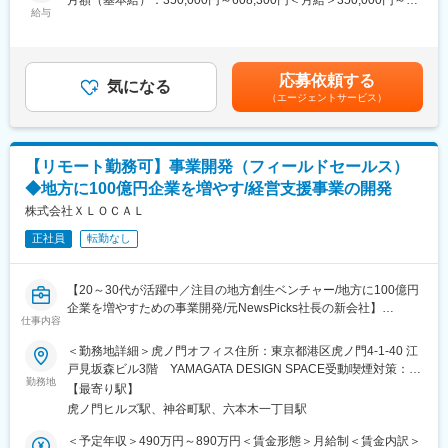
月額（基本給）：350,000円～608,300円＜月給＞350,000円～
・モビリティハブの運営・回遊性向上など、モビリティにかかわ
■仕事内容：
給与
608,300円＜昇給有無＞有＜残業手当＞有＜給与補足＞・前職の
る自社サービス開発
当社にてプロ人材マッチングのコンサル業務をお任せします。地
給与を参考にご相談させていただきます・賞与年1回※業績に応じ
・EVの車両データ管理システムの企画～提供（e-mobilog）
方企業経営者のパートナーとして、経営チームの成長による事業
て賃金はあくまでも目安の金額であり、選考を通じて上下する可
・ロボットタクシーの社会導入支援
成長を支援します。
能性があります。月給(月額)は固定手当を含めた表記です。
・位置情報を使用した次世代水素プラントの配送効率化システム
応募依頼する
気になる
開発
（エージェントサービス）
■組織構成
・交通事業者向け自社の電子チケットアプリ開発
※組織は約30名で、平均年齢は36歳です。
・位置情報を使用したポイント・クーポンアプリ開発
有名企業やスタートアップ、コンサルタントなど出身のユニーク
なメンバーで構成されています。
■アーバンテック：
【リモート勤務可】事業開発（フィールドセールス）
「都市生活と都市の持続可能性をアップデートする技術」です。
◆地方に100億円企業を増やす/経営支援事業の開発
■業務内容：
◯地方企業と『チイキズカン』登録者のマッチングおよびフォロ
株式会社ＸＬＯＣＡＬ
■こんな方にぴったり：
ー
・大型＆新規プロジェクトに携わりたい方
正社員
転勤なし
└ 『100億シンクタンク』参画企業や『チイキズカン』利用企業
・社会貢献の高い仕事がしたい方
の経営課題を解決するため、最適なプロフェッショナル人材の選
・会社や事業をともにつくりあげていきたい方
定からプロジェクト稼働後のフォローまでを一貫して担当しま
・専門特化するのではなく、幅広くチャレンジしたい方
【20～30代が活躍中／注目の地方創生ベンチャー/地方に100億円
す。
企業を増やすための事業開発/元NewsPicks社長の新会社】
※現在はリモートワーク中心ですが、チームビルディングのため必
仕事内容
変更の範囲：会社の定める業務
要に応じて出社を伴います
■ミッション：
＜勤務地詳細＞虎ノ門オフィス住所：東京都港区虎ノ門4-1-40 江
「地方の経営者に、世界を変える出会いを。」
戸見坂森ビル3階 YAMAGATA DESIGN SPACE受動喫煙対策：屋
＜対象となる顧客＞
XLOCALは、世界を変える志を持った経営者と共に挑戦し、今ま
勤務地
内全面禁煙変更の範囲：会社の定める事業所（リモートワーク含
主には100億円未満の経営者で、地方の老舗企業や成長意欲の高
【最寄り駅】
でにない「アイデア」と「出会い」を生み出す。経営者が孤立す
む）
い企業の経営層
虎ノ門ヒルズ駅、神谷町駅、六本木一丁目駅
ることなく、ワクワクする未来を描ける環境をつくり、地方企業
の非連続成長を実現します。
＜予定年収＞490万円～890万円＜賃金形態＞月給制＜賃金内訳＞
■今後の展望：