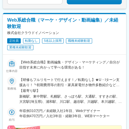
Web系総合職（マーケ・デザイン・動画編集）／未経
験歓迎
株式会社クラウドイノベーション
正社員
転勤なし
5名以上採用
職種未経験歓迎
業種未経験歓迎
【Web系総合職】動画編集・デザイン・マーケティング／自分が
目指す未来に向かって学べる環境がある！
仕事内容
【研修もフルリモートで行えます！／転勤なし】★U・Iターン支
援あり！┗初期費用等の割引・家具家電付き物件多数紹介など★
勤務地
フルリモート・テレワークOKな案件も！＜本社オフィス＞東京都
【最寄り駅】
港区新橋1-12-9 新橋プレイス7F└各線「新橋駅」徒歩5分以内＜
新橋駅、東中野駅、札幌駅、さっぽろ駅、大通駅、すすきの駅、
支社オフィス＞東京都中野区東中野4-7-18 岡藤ビル203└各線
大宮駅(埼玉県)、浦和駅、川口駅、越谷駅、川越駅、本川越駅、千
「東中野駅」徒歩4分以内※受動喫煙対策：屋内禁煙
葉駅、京成千葉駅、蘇我駅、海浜幕張駅、船橋駅、京成船橋駅、
年収例310万円／未経験入社1年目、Webデザイナー
柏駅、東京駅、大手町駅(東京都)、新宿駅、新宿駅(東京メトロ)、
年収例470万円／入社3年目・経験3年目、WEBマーケター
新宿三丁目駅、池袋駅、東池袋駅、五反田駅、六本木駅、品川
給与
駅、有楽町駅、銀座駅、銀座一丁目駅、浜松町駅、大門駅(東京
都)、渋谷駅、上野駅、京成上野駅、錦糸町駅、恵比寿駅、水道橋