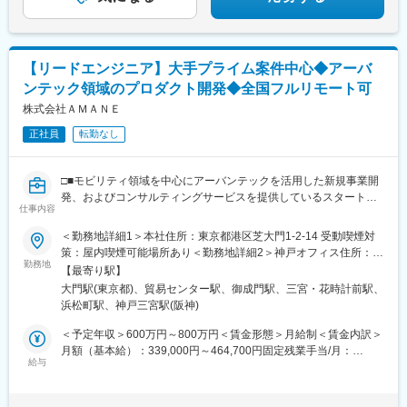
駅、徳島駅、阿南駅、鳴門駅、久留米駅、小倉駅(福岡県)、大牟田
駅、筑紫駅、天神駅、大分駅、別府駅(大分県)、中津駅(大分県)、
宮崎駅、延岡駅、都城駅、鹿児島駅、熊本駅、佐賀駅、長崎駅(長
崎県)、佐世保駅、那覇空港駅(鉄道)、秋葉原駅、高田馬場駅、綾
瀬駅、豊田駅、溝の口駅、なんば駅(地下鉄)、心斎橋駅、天王寺
【リードエンジニア】大手プライム案件中心◆アーバ
駅、金山駅(愛知県)、伏見駅(愛知県)、博多駅、中洲川端駅、山科
ンテック領域のプロダクト開発◆全国フルリモート可
駅、久喜駅、本八幡駅(総武線)、大宮駅(埼玉県)、さっぽろ駅、函
株式会社ＡＭＡＮＥ
館駅前駅、津軽五所川原駅、田茂山駅、あおば通駅、曽根田駅、
鷹巣駅、工機前駅、佐貫駅、宇都宮駅東口駅、今市駅、中央前橋
正社員
転勤なし
駅、西桐生駅、川口駅、北朝霞駅、新代田駅、蓮沼駅、西葛西
駅、牛田駅(東京都)、板橋区役所前駅、京王八王子駅、北品川駅、
赤羽岩淵駅、新宿駅(東京メトロ)、東池袋駅、不動前駅、住吉駅
□■モビリティ領域を中心にアーバンテックを活用した新規事業開
(東京都)、六本木一丁目駅、布田駅、稲荷町駅(東京都)、立川北
発、およびコンサルティングサービスを提供しているスタートア
仕事内容
駅、三越前駅、二重橋前駅、桜街道駅、京成船橋駅、京成千葉
ップ■□
駅、北習志野駅、野田市駅、京成成田駅、仲ノ町駅、逸見駅、新
＜勤務地詳細1＞本社住所：東京都港区芝大門1-2-14 受動喫煙対
高島駅、京急川崎駅、北茅ケ崎駅、和田塚駅、入谷駅(神奈川県)、
◎大型・新規事業に携わることができる
策：屋内喫煙可能場所あり＜勤務地詳細2＞神戸オフィス住所：兵
逗子・葉山駅、西松本駅、岩村田駅、南豊科駅、志貴野中学校前
◎クライアント伴走支援に携わることができる
勤務地
庫県神戸市中央区磯辺通3-1-2 受動喫煙対策：屋内喫煙可能場所あ
【最寄り駅】
駅、新魚津駅、北鉄金沢駅、福井駅、新浜松駅、新静岡駅、新豊
り変更の範囲：会社の定める事業所（リモートワーク含む）
大門駅(東京都)、貿易センター駅、御成門駅、三宮・花時計前駅、
橋駅、近鉄名古屋駅、尾張一宮駅、名鉄岐阜駅、名電各務原駅、
■業務概要：
浜松町駅、神戸三宮駅(阪神)
新可児駅、ＪＲ河内永和駅、大阪梅田駅(阪急線)、九条駅(京都
当社のさらなる成長を、事業開発の面から推進していただきま
府)、田中口駅、山陽姫路駅、西宮駅、山陽明石駅、ハーバーラン
す。
＜予定年収＞600万円～800万円＜賃金形態＞月給制＜賃金内訳＞
ド駅、宝塚南口駅、新伊丹駅、芦屋川駅、上栄町駅、新八日市
アーバンテックを活用した幅広い新規事業の企画、開発、顧客候
月額（基本給）：339,000円～464,700円固定残業手当/月：
駅、倉敷駅、岡山駅前駅、電鉄出雲市駅、高知駅前駅、宮田町
補への提案から、プロジェクト推進までをリードいただきます。
給与
161,000円～202,000円（固定残業時間42時間0分/月）超過した時
駅、高松築港駅、眉山ロープウェイ山麓駅、西鉄福岡駅、鹿児島
間外労働の残業手当は追加支給＜月給＞500,000円～666,700円
駅前駅、熊本駅前駅、長崎駅前駅、佐世保中央駅、神泉駅、岩本
■業務詳細：
（一律手当を含む）＜昇給有無＞有＜残業手当＞有＜給与補足＞※