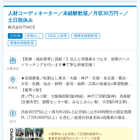
人材コーディネーター／未経験歓迎／月収30万円～／
土日祝休み
株式会社TSACE
正社員
転勤なし
5名以上採用
職種未経験歓迎
業種未経験歓迎
【医療・福祉業界に貢献！】法人と求職者をつなぎ、就業のベス
トマッチングを行います◆丁寧な研修完備！
仕事内容
★全国募集／転勤なし東京・大阪・神戸・京都・名古屋・横浜・
大宮・札幌・仙台・静岡・新潟・福岡・広島の各拠点※希望勤務地
勤務地
に配属【東京】東京都港区虎ノ門2-6-1【大阪】大阪府大阪市北区
【最寄り駅】
梅田1-13-1【神戸】兵庫県神戸市中央区御幸通6-1-10 【京都】京
虎ノ門ヒルズ駅、大阪梅田駅(阪神線)、神戸三宮駅(阪神)、四条駅
都府京都市下京区室町通綾小路上る鶏鉾町480【名古屋】愛知県
(京都市営)、国際センター駅、みなとみらい駅、大宮駅(埼玉県)、
名古屋市中村区名駅3丁目19-19-20【横浜】神奈川県横浜市西区
狸小路駅、仙台駅、新静岡駅、新潟駅、博多駅、立町駅、虎ノ門
みなとみらい3丁目6-1【大宮】埼玉県さいたま市大宮区宮町1丁目
月給30万円以上＋賞与年2回※上記月額には月45時間分の固定残業
駅、梅田駅(地下鉄)、三宮・花時計前駅、烏丸駅、近鉄名古屋駅、
114-1【札幌】北海道札幌市中央区南2条西2-10-1 【仙台】宮城
代（7万8,000円以上）を含む／超過分別途支給※役職者の場合は
西４丁目駅、仙台駅(地下鉄)、静岡駅、紙屋町東駅、神谷町駅、東
給与
県仙台市青葉区中央1-2-3【静岡】静岡県静岡市葵区御幸町4-1
月給50万円～60万円＋賞与年2回《給与例》■入社2年目（32歳）
梅田駅、三宮駅(神戸新交通)、大宮駅(京都府)、名古屋駅、大通
【新潟】新潟県新潟市中央区東大通り1-3-1 【福岡】福岡県福岡市
月給38万円＋賞与270万円年収：726万円■入社2年目（24歳）月
駅、あおば通駅、日吉町駅、八丁堀駅(広島県)
博多区博多駅前4丁目2番20号【広島】広島県広島市中区基町13-9
給35万円＋賞与150万円年収：570万円■責任者採用の場合（1）
≪業界No.1を目指して圧倒的成長中≫
★資本金5億円のスタートアップ企業
所長 月給50万円年収600万円＋賞与年2回想定年収／700万円～