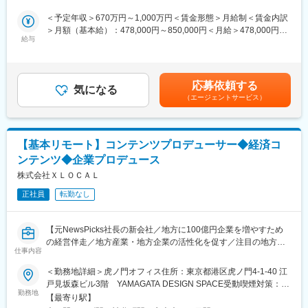
・商品・サービス企画：研究会プログラムや支援コンテンツの具
■事業開発・仕組みづくり
体化。
＜予定年収＞670万円～1,000万円＜賃金形態＞月給制＜賃金内訳
◯営業プロセスの型化と新モデルの提案
・営業企画・推進：プロデューサー（営業）が動きやすい仕組み
＞月額（基本給）：478,000円～850,000円＜月給＞478,000円～
└ 協賛メニューの体系化・パッケージ設計。営業プロセスの型
の構築と、自らも現場での価値検証。
給与
850,000円＜昇給有無＞有＜残業手当＞有＜給与補足＞・前職の
化、CRM整備。マーケット分析に基づく新たなパートナーシップ
・収支管理・モニタリング：事業の健康状態を可視化し、適切な
給与を参考にご相談させていただきます・賞与年1回※業績に応じ
モデルの提案。
投資判断を支援。
て賃金はあくまでも目安の金額であり、選考を通じて上下する可
・施策の磨き込み・振り返り：実績に基づき、プロダクトやプロ
能性があります。月給(月額)は固定手当を含めた表記です。
■組織構成
応募依頼する
セスを高速でアップデートする。
気になる
※組織は約30名で、平均年齢は36歳です。
（エージェントサービス）
有名企業やスタートアップ、コンサルタントなど出身のユニーク
■仕事内容：
なメンバーで構成されています。
■新規ソリューションの垂直立ち上げ（商品案はまだ固まっていま
せん）
＜対象となる顧客＞
【基本リモート】コンテンツプロデューサー◆経済コ
└ 地方創生ファンド、海外進出支援、AI経営支援などの新サービ
主には100億円未満の経営者で、地方の老舗企業や成長意欲の高
ンテンツ◆企業プロデュース
ス立ち上げにおける市場調査とスキーム構築。
い企業の経営層
└ 外部パートナー（金融機関、自治体、専門家）とのアライアン
株式会社ＸＬＯＣＡＬ
※現在はリモートワーク中心ですが、チームビルディングのため必
ス推進。
要に応じて出社を伴います
正社員
転勤なし
■組織の型化・仕組み化
変更の範囲：会社の定める業務
└ 属人化しやすい経営支援ノウハウを、テクノロジー（AI等）を
【元NewsPicks社長の新会社／地方に100億円企業を増やすため
用いて再現性のある仕組みへ昇華させるプロセスの設計。
の経営伴走／地方産業・地方企業の活性化を促す／注目の地方創
仕事内容
生ベンチャー／20～30代が活躍中】
■組織構成
＜勤務地詳細＞虎ノ門オフィス住所：東京都港区虎ノ門4-1-40 江
※組織は約30名で、平均年齢は36歳です。
■ミッション：
戸見坂森ビル3階 YAMAGATA DESIGN SPACE受動喫煙対策：屋
有名企業やスタートアップ、コンサルタントなど出身のユニーク
◯オリジナルコンテンツの企画・取材・制作
勤務地
内全面禁煙変更の範囲：無
なメンバーで構成されています。
【最寄り駅】
└「100億企業解剖」をはじめとする経済コンテンツの企画立案・