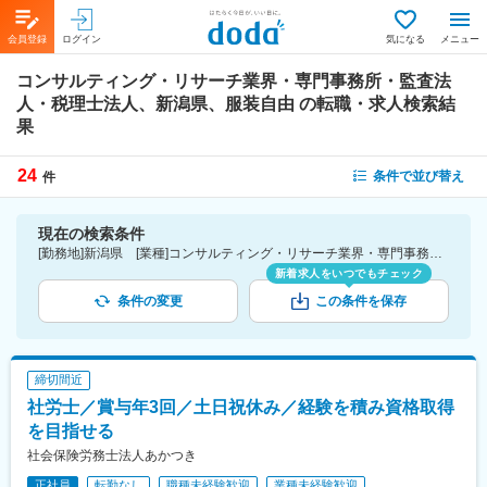
会員登録
ログイン
気になる
メニュー
コンサルティング・リサーチ業界・専門事務所・監査法
人・税理士法人、新潟県、服装自由
の転職・求人検索結
果
24
条件で並び替え
件
現在の検索条件
[勤務地]新潟県 [業種]コンサルティング・リサーチ業界・専門事務所・監査法人・税理士法人 [詳細条件](会社・職場の環境)服装自由
新着求人をいつでもチェック
条件の変更
この条件を保存
締切間近
社労士／賞与年3回／土日祝休み／経験を積み資格取得
を目指せる
社会保険労務士法人あかつき
正社員
転勤なし
職種未経験歓迎
業種未経験歓迎