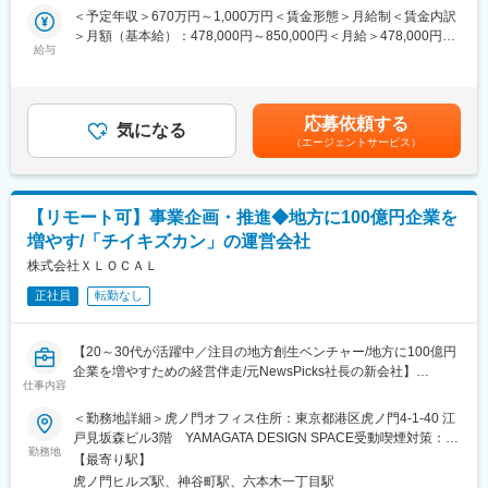
＜予定年収＞670万円～1,000万円＜賃金形態＞月給制＜賃金内訳
の役割で選考・オファーさせていただきます。
◯共創プログラムの企画・提案
＞月額（基本給）：478,000円～850,000円＜月給＞478,000円～
◯即戦力・経営幹部候補 ＝経営変革プロデューサー
└ パートナー企業の事業目的と、会員企業（地方経営者）のニー
給与
850,000円＜昇給有無＞有＜残業手当＞有＜給与補足＞・前職の
└ 経営者の右腕として変革のビジョンを描き、プロジェクト全体
ズを掛け合わせ、イベント・コンテンツ・研究会プログラムなど
給与を参考にご相談させていただきます・賞与年1回※業績に応じ
の品質と成果に責任を持つ 。
の共創企画を立案・提案する。
て賃金はあくまでも目安の金額であり、選考を通じて上下する可
能性があります。月給(月額)は固定手当を含めた表記です。
◯次世代リーダー・実務責任者候補
応募依頼する
◯パートナーリレーション構築
気になる
└ 適性に応じて、まずは「フィールドセールス」として経営者の
（エージェントサービス）
└ 受注後のプロジェクト推進、効果検証、リレーション深化まで
危機感を顕在化させ、プロジェクトの「起点」を作る役割からス
を一貫して担い、継続的なパートナーシップへ発展させる。
タートいただく場合もあります 。
■仕事内容：
＜対象となる顧客＞
【リモート可】事業企画・推進◆地方に100億円企業を
■新規パートナー開拓
主には100億円未満の経営者で、地方の老舗企業や成長意欲の高
増やす/「チイキズカン」の運営会社
◯アプローチ戦略の設計と商談創出
い企業の経営層
└ ターゲット企業（大手事業会社・金融機関・行政・広告代理店
株式会社ＸＬＯＣＡＬ
※現在はリモートワーク中心ですが、チームビルディングのため必
等）の選定とアプローチ戦略の設計。経営層・事業責任者レベル
要に応じて出社を伴います
正社員
転勤なし
へのダイレクトアプローチ、商談の創出。既存パートナーからの
リファラル獲得、業界ネットワークの構築。
変更の範囲：会社の定める業務
【20～30代が活躍中／注目の地方創生ベンチャー/地方に100億円
■共創企画の立案・プロデュース
企業を増やすための経営伴走/元NewsPicks社長の新会社】
◯オーダーメイドの協賛プランの設計と実行
仕事内容
└ パートナー企業の課題ヒアリングに基づく協賛プランの設計。
■ミッション：
＜勤務地詳細＞虎ノ門オフィス住所：東京都港区虎ノ門4-1-40 江
会員向けイベント・セミナー・コンテンツの企画プロデュース
【お任せする一連のサイクル】
戸見坂森ビル3階 YAMAGATA DESIGN SPACE受動喫煙対策：屋
（社内チームと連携）。企画から実行・レポーティングまでのプ
・マーケットリサーチ・戦略策定：地方企業のニーズを深掘り
勤務地
内全面禁煙変更の範囲：会社の定める事業所（リモートワーク含
ロジェクトマネジメント。
【最寄り駅】
し、勝てる戦い方を定義する。
む）
虎ノ門ヒルズ駅、神谷町駅、六本木一丁目駅