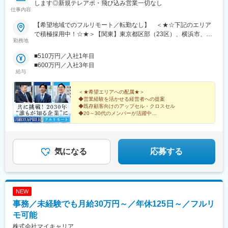
します◎新規テレアポ・飛び込み営業一切なし
仕事内容
【希望地域でのフルリモート／転勤なし】 ＜★☆下記のエリア
で積極採用中！☆★＞【関東】東京都区部（23区）、横浜市、川
勤務地
崎市、さいたま市、相模原市、千葉市【中部】名古屋市、浜松
市、新潟市【北海道・東北】札幌市、仙台市【中国・九州】広島
■510万円／入社1年目
市、岡山市、福岡市、北九州市、熊本市◎上記のエリアに通える
■600万円／入社3年目
方は大歓迎です！＝＝＝日本全国希望エリアへの配属です。テレ
給与
ワークでの業務＋対面商談（直行直帰）が基本となります。商談
はオンラインで実施するケースもございます。必要な際はカーシ
＜★希望エリアへの配属★＞
ェアサービス（タイムズカー）も利用いただけます。※業務に必要
◆営業経験を活かせる経営者への提案
◆既存顧客向けのアップセル・クロスセル
な機材などは会社が支給します※居住地以外での勤務をご希望の方
◆20～30代のメンバーが活躍中
は選考時にご相談ください＝＝＝■配属エリアによっては大阪の本
◆在宅＋商談のハイブリッド勤務
社で研修や業務を行う場合もあります。※月に1回本社での社内会
◆月給35万円＋インセンティブを支給
議を実施【本社】：大阪府大阪市東淀川区東中島2-9-15 日大和生
◎事業拡大に向けた全国での増員募集！
ビル9階＜アクセス＞・大阪メトロ御堂筋線「西中島南方」駅から
気になる
応募する
徒歩10分・各線「新大阪」駅から徒歩14分
NEW
事務／未経験でも月給30万円～／年休125日～／フルリ
モ可能
株式会社マイキャリア