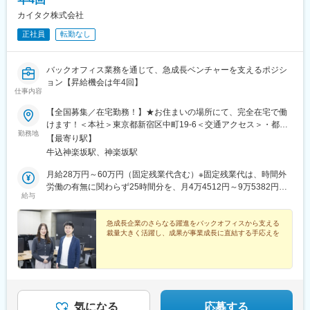
上野駅、小平駅、立川駅、日本橋駅(東京都)、吉祥寺駅、多摩セン
カイタク株式会社
ター駅、青梅駅、国分寺駅、武蔵小金井駅、昭島駅、東京駅、国
正社員
転勤なし
立駅、玉川上水駅、東久留米駅、船橋駅、松戸駅、市川駅、柏
駅、五井駅、千葉駅、流山おおたかの森駅、八千代台駅、習志野
駅、浦安駅(千葉県)、愛宕駅(千葉県)、木更津駅、成田駅、我孫子
バックオフィス業務を通じて、急成長ベンチャーを支えるポジシ
駅、鎌ケ谷駅、印西牧の原駅、四街道駅、銚子駅、藤沢駅、横須
ョン【昇給機会は年4回】
賀駅、横浜駅、上溝駅、川崎駅、平塚駅、茅ケ崎駅、大和駅(神奈
仕事内容
川県)、本厚木駅、小田原駅、鎌倉駅、秦野駅、座間駅、伊勢原
駅、逗子駅、三崎口駅、長野駅、松本駅、上田駅、佐久平駅、飯
【全国募集／在宅勤務！】★お住まいの場所にて、完全在宅で働
田駅(長野県)、豊科駅、中野松川駅、飯山駅、須坂駅、広丘駅、甲
けます！＜本社＞東京都新宿区中町19-6＜交通アクセス＞・都営
勤務地
府駅、竜王駅、石和温泉駅、富士山駅、山梨市駅、都留市駅、韮
大江戸線「牛込神楽坂駅」より徒歩4分・東京メトロ東西線「神楽
【最寄り駅】
崎駅、大月駅、富山駅、越中中川駅、砺波駅、黒部駅、魚津駅、
坂駅」より徒歩8分・JR中央線／総武線「飯田橋駅」より徒歩約
牛込神楽坂駅、神楽坂駅
滑川駅、金沢駅、福井駅(福井県)、敦賀駅、浜松駅、静岡駅、富士
14分※受動喫煙防止対策：屋内禁煙
駅、沼津駅、磐田駅、藤枝駅、岡崎駅、豊橋駅、名古屋駅、刈谷
月給28万円～60万円（固定残業代含む）※固定残業代は、時間外
市駅、名鉄一宮駅、三河安城駅、岐阜駅、各務ケ原駅、多治見
労働の有無に関わらず25時間分を、月4万4512円～9万5382円支
給与
駅、可児駅、四日市駅、津駅、名張駅、布施駅、豊中駅、吹田駅
給※上記を超える時間外労働分は追加で支給
(東海道本線)、梅田駅(地下鉄)、茨木駅、京都駅、宇治駅(奈良
線)、亀岡駅、奈良駅、天理駅、和歌山駅、姫路駅、西宮駅(ＪＲ
急成長企業のさらなる躍進をバックオフィスから支える
裁量大きく活躍し、成果が事業成長に直結する手応えを
線)、尼崎駅(東海道本線)、明石駅、神戸駅(兵庫県)、宝塚駅、伊丹
駅(阪急線)、芦屋駅(東海道本線)、大津駅、草津駅(滋賀県)、彦根
駅、八日市駅、倉敷市駅、岡山駅、津山駅、広島駅、福山駅、呉
駅、西条駅(広島県)、尾道駅、下関駅、山口駅(山口県)、宇部駅、
鳥取駅、米子駅、境港駅、松江駅、出雲市駅、高知駅、古津賀
駅、ＪＲ松山駅前駅、今治駅、宇和島駅、高松駅(香川県)、丸亀
気になる
応募する