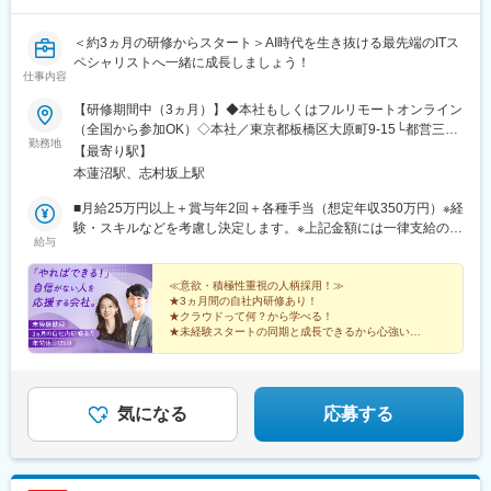
＜約3ヵ月の研修からスタート＞AI時代を生き抜ける最先端のITス
ペシャリストへ一緒に成長しましょう！
仕事内容
【研修期間中（3ヵ月）】◆本社もしくはフルリモートオンライン
（全国から参加OK）◇本社／東京都板橋区大原町9-15└都営三田
勤務地
線「本蓮沼駅」より徒歩4分└都営三田線「志村坂上駅」より徒歩
【最寄り駅】
9分【研修終了後】◆東京23区を中心とした全国各地のITプロジェ
本蓮沼駅、志村坂上駅
クト先※勤務地は希望を考慮します。※転居を伴う転勤はありませ
ん。※すべて徒歩10分以内の駅チカオフィスです。※フルリモー
■月給25万円以上＋賞与年2回＋各種手当（想定年収350万円）※経
ト・在宅勤務・リモートワークはプロジェクトによって異なりま
験・スキルなどを考慮し決定します。※上記金額には一律支給の住
給与
す。
宅手当2万円を含みます。※残業代は全額支給※試用期間6ヵ月あり
（期間中は月給23万円以上で、その他の待遇に変更なし）☆経験
がある方は、現職・前職給与を考慮します。☆明確な評価制度あ
≪意欲・積極性重視の人柄採用！≫
★3ヵ月間の自社内研修あり！
り。個人の頑張りに応じて評価します。【年収例】年収450万円
★クラウドって何？から学べる！
（経験2年入社）年収750万円（経験3年入社）年収950万円（経験
★未経験スタートの同期と成長できるから心強い！
5年入社）
★研修後は最先端プロジェクトで活躍！
★成長は昇給・昇格で評価！
★土日祝休み、年休125日、残業少なめ♪
気になる
応募する