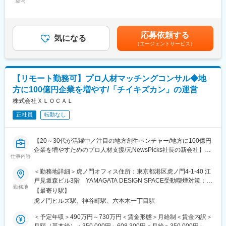
アーバンテックを活用した幅広い新規事業の企画、開発、顧客候
給与
・交通事業者向け自社の電子チケットアプリ開発
202,000円～242,940円（固定残業時間42時間0分/月）超過した時
補への提案から、プロジェクト推進までをリードいただきます。
・位置情報を使用したポイント・クーポンアプリ開発
間外労働の残業手当は追加支給＜月給＞666,700円～833,340円
（一律手当を含む）＜昇給有無＞有＜残業手当＞有＜給与補足＞※
■業務詳細：
■アーバンテック：
経験・スキル等を考慮した上で決定いたします。■昇給：年1回／
応募依頼する
モビリティ業界やインフラ企業など、主にエンタープライズ向け
気になる
「都市生活と都市の持続可能性をアップデートする技術」です。
人事評価制度による■決算賞与：業績による■その他寸志などあり
（エージェントサービス）
プロジェクトにおいて、技術面からチームをリードしプロジェク
賃金はあくまでも目安の金額であり、選考を通じて上下する可能
トを推進いただきます。
■こんな方にぴったり：
性があります。月給(月額)は固定手当を含めた表記です。
・大型＆新規プロジェクトに携わりたい方
◇プロジェクト全体の技術選定や設計方針の策定
・社会貢献の高い仕事がしたい方
【リモート勤務可】プロ人材マッチングコンサル◆地
◇クライアントニーズやプロジェクト要件に応じた最適なソリュ
・会社や事業を共につくりあげていきたい方
方に100億円企業を増やす/「チイキズカン」の運営
ーションの提案
・専門特化するのではなく、幅広くチャレンジしたい方
◇開発プロセスの進捗管理、課題解決、品質管理
株式会社ＸＬＯＣＡＬ
◇メンバーへの技術指導およびコードレビュー
変更の範囲：会社の定める業務
正社員
転勤なし
■ポジションの特徴：
リードエンジニアとして、マネージャーやエンジニアとコミュニ
【20～30代が活躍中／注目の地方創生ベンチャー/地方に100億円
ケーションをとりながら、5名程度のチームでプロダクト開発をリ
企業を増やすためのプロ人材支援/元NewsPicks社長の新会社】
ードいただくポジションです。
仕事内容
■ミッション：
＜勤務地詳細＞虎ノ門オフィス住所：東京都港区虎ノ門4-1-40 江
■クライアント：
「地方の経営者に、世界を変える出会いを。」
戸見坂森ビル3階 YAMAGATA DESIGN SPACE受動喫煙対策：屋
交通事業者や自動車業界関連の企業を中心に、自治体やインフラ
XLOCALは、世界を変える志を持った経営者と共に挑戦し、今ま
勤務地
内全面禁煙変更の範囲：会社の定める事業所（リモートワーク含
企業等、幅広いクライアントとかかわります。
【最寄り駅】
でにない「アイデア」と「出会い」を生み出す。経営者が孤立す
む）
※基本的に大手のプライム案件です。
虎ノ門ヒルズ駅、神谷町駅、六本木一丁目駅
ることなく、ワクワクする未来を描ける環境をつくり、地方企業
の非連続成長を実現します。
＜予定年収＞490万円～730万円＜賃金形態＞月給制＜賃金内訳＞
■プロジェクト例：