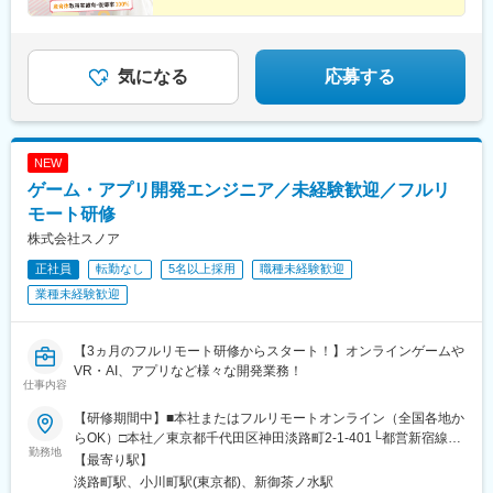
☆平均年齢27歳／同期と一緒に成長／先輩の前職は飲
食・受付など
★ネイル・髪型・服装自由／産育休取得実績多数！復帰
率100％
気になる
応募する
NEW
ゲーム・アプリ開発エンジニア／未経験歓迎／フルリ
モート研修
株式会社スノア
正社員
転勤なし
5名以上採用
職種未経験歓迎
業種未経験歓迎
【3ヵ月のフルリモート研修からスタート！】オンラインゲームや
VR・AI、アプリなど様々な開発業務！
仕事内容
【研修期間中】■本社またはフルリモートオンライン（全国各地か
らOK）□本社／東京都千代田区神田淡路町2-1-401└都営新宿線
勤務地
「小川町駅」より徒歩1分└東京メトロ丸ノ内線「淡路町駅」より
【最寄り駅】
徒歩2分└東京メトロ千代田線「新御茶ノ水駅」より徒歩3【研修
淡路町駅、小川町駅(東京都)、新御茶ノ水駅