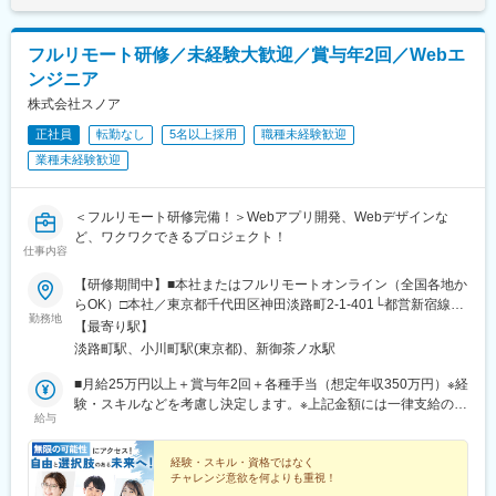
駅、二俣川駅、戸塚駅、上大岡駅、鳥浜駅、緑園都市駅、京急川
駅、金山駅(愛知県)、伏見駅(愛知県)、博多駅、中洲川端駅、山科
崎駅、川崎駅、新丸子駅、溝の口駅、向ケ丘遊園駅、新百合ケ丘
駅、久喜駅、本八幡駅(総武線)、大宮駅(埼玉県)、さっぽろ駅、函
駅、橋本駅(神奈川県)、上溝駅、相模大野駅、汐入駅、横須賀中央
館駅前駅、津軽五所川原駅、田茂山駅、あおば通駅、曽根田駅、
フルリモート研修／未経験大歓迎／賞与年2回／Webエ
駅、平塚駅、鎌倉駅、大船駅、藤沢駅、辻堂駅、石上駅、小田原
鷹巣駅、工機前駅、佐貫駅、宇都宮駅東口駅、今市駅、中央前橋
ンジニア
駅、鴨宮駅、茅ケ崎駅、逗子・葉山駅、三崎口駅、秦野駅、倉見
駅、西桐生駅、川口駅、北朝霞駅、新代田駅、蓮沼駅、西葛西
駅、中央林間駅、伊勢原駅、海老名駅(相模線)、相武台前駅、大雄
株式会社スノア
駅、牛田駅(東京都)、板橋区役所前駅、京王八王子駅、北品川駅、
山駅、高座渋谷駅、相模金子駅、湯河原駅、京急鶴見駅、杉田駅
赤羽岩淵駅、新宿駅(東京メトロ)、東池袋駅、不動前駅、住吉駅
正社員
転勤なし
5名以上採用
職種未経験歓迎
(神奈川県)、本郷台駅、鷺沼駅、古淵駅、京急久里浜駅、湘南台
(東京都)、六本木一丁目駅、布田駅、稲荷町駅(東京都)、立川北
業種未経験歓迎
駅、社家駅、大和駅(神奈川県)、厚木駅、座間駅、かしわ台駅、二
駅、三越前駅、二重橋前駅、桜街道駅、京成船橋駅、京成千葉
宮駅、番田駅(神奈川県)、東京テレポート駅、牛込神楽坂駅、三越
駅、北習志野駅、野田市駅、京成成田駅、仲ノ町駅、逸見駅、新
前駅、溜池山王駅、六本木一丁目駅、汐留駅、新宿御苑前駅、西
高島駅、京急川崎駅、北茅ケ崎駅、和田塚駅、入谷駅(神奈川県)、
＜フルリモート研修完備！＞Webアプリ開発、Webデザインな
新宿駅、西早稲田駅、春日駅(東京都)、上野広小路駅、とうきょう
逗子・葉山駅、西松本駅、岩村田駅、南豊科駅、志貴野中学校前
ど、ワクワクできるプロジェクト！
スカイツリー駅、国際展示場駅、亀戸水神駅、五反田駅、九品仏
駅、新魚津駅、北鉄金沢駅、福井駅、新浜松駅、新静岡駅、新豊
仕事内容
駅、蓮沼駅、二子新地駅、西太子堂駅、千歳船橋駅、神泉駅、代
橋駅、近鉄名古屋駅、尾張一宮駅、名鉄岐阜駅、名電各務原駅、
官山駅、要町駅、東池袋駅、牛田駅(東京都)、府中駅(東京都)、京
【研修期間中】■本社またはフルリモートオンライン（全国各地か
新可児駅、ＪＲ河内永和駅、大阪梅田駅(阪急線)、九条駅(京都
王多摩川駅、立川駅、京王八王子駅、京王口ステイション駅、高
らOK）□本社／東京都千代田区神田淡路町2-1-401└都営新宿線
府)、田中口駅、山陽姫路駅、西宮駅、山陽明石駅、ハーバーラン
勤務地
島町駅、平沼橋駅、馬車道駅、石川町駅、日ノ出町駅、綱島駅、
「小川町駅」より徒歩1分└東京メトロ丸ノ内線「淡路町駅」より
【最寄り駅】
ド駅、宝塚南口駅、新伊丹駅、芦屋川駅、上栄町駅、新八日市
センター南駅、武蔵小杉駅、高津駅(神奈川県)、登戸駅、横須賀
徒歩2分└東京メトロ千代田線「新御茶ノ水駅」より徒歩3【研修
駅、倉敷駅、岡山駅前駅、電鉄出雲市駅、高知駅前駅、宮田町
淡路町駅、小川町駅(東京都)、新御茶ノ水駅
駅、緑町駅、北茅ケ崎駅、逗子駅、海老名駅(相鉄・小田急)、鶴見
終了後】□東京23区を中心とした全国各地のプロジェクト先※勤務
駅、高松築港駅、眉山ロープウェイ山麓駅、西鉄福岡駅、鹿児島
駅、入谷駅(神奈川県)、台場駅、茅場町駅、赤坂見附駅、麻布十番
地は希望を考慮します。※転居を伴う転勤はありません。※すべて
■月給25万円以上＋賞与年2回＋各種手当（想定年収350万円）※経
駅前駅、熊本駅前駅、長崎駅前駅、佐世保中央駅、神泉駅、岩本
駅、内幸町駅、東新宿駅、新宿西口駅、下落合駅、御徒町駅、曳
徒歩10分以内の駅チカオフィスです。※フルリモート・在宅勤
験・スキルなどを考慮し決定します。※上記金額には一律支給の住
町駅、西早稲田駅、青井駅、高津駅(神奈川県)、大阪難波駅、四ツ
給与
舟駅、東京国際クルーズターミナル駅、東京ビッグサイト駅、不
務・ハイブリッドワークはプロジェクトによって異なります。
宅手当2万円を含みます。※残業代は全額支給※試用期間6ヵ月あり
橋駅、大阪阿部野橋駅、東別院駅、丸の内駅(愛知県)、祇園駅(福
動前駅、表参道駅、代々木公園駅、東池袋四丁目駅、京成関屋
（期間中は月給23万円以上で、その他の待遇に変更なし）☆経験
岡県)、櫛田神社前駅、京阪山科駅、本八幡駅(都営線)、北１２条
駅、府中本町駅、立川南駅、日本大通り駅、関内駅、八丁畷駅、
がある方は、現職・前職給与を考慮します。☆明確な評価制度あ
経験・スキル・資格ではなく
駅、松風町駅、広瀬通駅、東宿郷駅、下北沢駅、京成関屋駅、新
チャレンジ意欲を何よりも重視！
武蔵溝ノ口駅、柳小路駅、お台場海浜公園駅
り。個人の頑張りに応じて評価します。【年収アップイメージ】
宿駅、都電雑司ケ谷駅、麻布十番駅、京成上野駅、立川南駅、茅