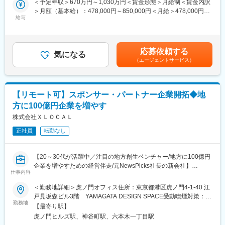
＜予定年収＞670万円～1,030万円＜賃金形態＞月給制＜賃金内訳
＞月額（基本給）：478,000円～850,000円＜月給＞478,000円～
■多角的なソリューションの実行と企画
■仕事内容：
給与
850,000円＜昇給有無＞有＜残業手当＞有＜給与補足＞・前職の
◯【現在提供中の主なソリューション】
本質的な経営変革を加速させるため、2026年には経営チームの実
給与を参考にご相談させていただきます・賞与年1回※業績に応じ
└ 複業プロ人材のマッチング、正社員採用支援。
践型研究会『100億シンクタンク』を始動しています。
て賃金はあくまでも目安の金額であり、選考を通じて上下する可
└ 企業同士のマッチングによるビジネス共創支援。
経営者個人の視座を高めるだけでなく、経営チーム全体で「変革
能性があります。月給(月額)は固定手当を含めた表記です。
└ 経営基盤を盤石にするための「親族外承継者」の採用支援。
応募依頼する
の地図」を共有し、一体となって動ける組織やプロジェクトをプ
気になる
（エージェントサービス）
ロデュースするコアメンバーを募集します。
※現在はリモートワーク中心ですが、チームビルディングのため必
要に応じて出社を伴います
■組織構成
※組織は約30名で、平均年齢は36歳です。
＜対象となる顧客＞
【リモート可】スポンサー・パートナー企業開拓◆地
有名企業やスタートアップ、コンサルタントなど出身のユニーク
主には100億円未満の経営者で、地方の老舗企業や成長意欲の高
方に100億円企業を増やす
なメンバーで構成されています。
い企業の経営層
株式会社ＸＬＯＣＡＬ
■業務内容：
■今後の展望：
正社員
転勤なし
◯経営変革のプロデュース
将来的には、地方から本気で成長したいならXLOCALおよび100
└ 経営者および経営チームとの対話を通じて「100億ロードマッ
億シンクタンク、というブランド構築を目指し、みんなで日本経
プ」を言語化し、変革への熱量を最大化させる。
済の成長を地方から牽引し、日本と世界がより一層近づく未来を
【20～30代が活躍中／注目の地方創生ベンチャー/地方に100億円
└ 描いた未来を「経営計画書（ピッチブック）」として可視化
牽引していきます。
企業を増やすための経営伴走/元NewsPicks社長の新会社】
し、組織の意思決定スピードを上げるための指針を完成させる。
仕事内容
変更の範囲：会社の定める業務
■ミッション：
＜勤務地詳細＞虎ノ門オフィス住所：東京都港区虎ノ門4-1-40 江
◯出口戦略の実行支援
◯パートナー企業の新規開拓
戸見坂森ビル3階 YAMAGATA DESIGN SPACE受動喫煙対策：屋
└ 描いたビジョンと現状の乖離を埋めるため、最適な人材や外部
└ 地方企業へのリーチ・ブランディング・CSR／CSV施策などの
勤務地
内全面禁煙変更の範囲：会社の定める事業所（リモートワーク含
リソースを供給し、変革を完遂させる。
【最寄り駅】
ニーズを持つ大手企業や行政機関をターゲットに、『100億シン
む）
虎ノ門ヒルズ駅、神谷町駅、六本木一丁目駅
クタンク』の協賛パートナーとして開拓する。
※本ポジションでは、ご経験と志向性に合わせて、以下のいずれか