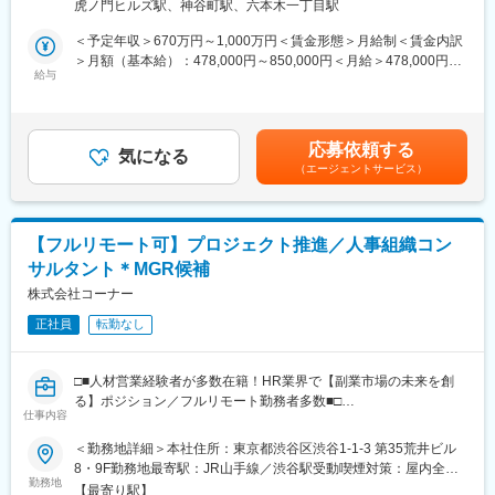
虎ノ門ヒルズ駅、神谷町駅、六本木一丁目駅
取材・執筆・編集を一気通貫で担う。
＜対象となる顧客＞
＜予定年収＞670万円～1,000万円＜賃金形態＞月給制＜賃金内訳
主には100億円未満の経営者で、地方の老舗企業や成長意欲の高
◯100億円企業のプロデュース
＞月額（基本給）：478,000円～850,000円＜月給＞478,000円～
い企業の経営層
└ 動画記事やインタビュー映像を構想段階からディレクション
給与
850,000円＜昇給有無＞有＜残業手当＞有＜給与補足＞・前職の
※現在はリモートワーク中心ですが、チームビルディングのため必
し、外部パートナー（撮影・編集）と連携して完成まで導く。撮
給与を参考にご相談させていただきます・賞与年1回※業績に応じ
要に応じて出社を伴います
影や編集の「手を動かす」ことが主務ではなく、企画・構成・取
て賃金はあくまでも目安の金額であり、選考を通じて上下する可
材・プロジェクトマネジメントが中心にお任せします。
能性があります。月給(月額)は固定手当を含めた表記です。
変更の範囲：会社の定める業務
応募依頼する
◯メディア戦略への参画
気になる
（エージェントサービス）
└ コンテンツの企画方針・配信戦略・KPI設計にも関わり、メディ
ア事業の成長を牽引する。
■仕事内容：
【フルリモート可】プロジェクト推進／人事組織コン
■記事コンテンツの企画・取材・執筆
サルタント＊MGR候補
◯深掘りインタビュー取材
└ 地方企業の経営者・幹部への取材。経営戦略・財務・組織・マ
株式会社コーナー
ーケティング等の切り口での企業解剖記事の執筆。著名経営者・
正社員
転勤なし
専門家との対談・講演の記事化。
■動画コンテンツのプロデュース
□■人材営業経験者が多数在籍！HR業界で【副業市場の未来を創
◯企画から配信までの一貫したディレクション
る】ポジション／フルリモート勤務者多数■□
└ 動画企画の構成・台本設計（対談、ドキュメンタリー、解説
仕事内容
等）。キャスティング・ロケハン・取材先調整。外部の撮影・編
「1人が、複数の会社で本気で働ける社会をつくる。」という想い
＜勤務地詳細＞本社住所：東京都渋谷区渋谷1-1-3 第35荒井ビル
集チームとの連携、クオリティ管理。企画から配信までのスケジ
を形にすべく、2016年に創業。
8・9F勤務地最寄駅：JR山手線／渋谷駅受動喫煙対策：屋内全面
ュール・予算管理。
企業の採用/制度設計/組織開発/労務等の組織課題に対して、
勤務地
禁煙変更の範囲：会社の定める事業所（リモートワーク含む）
【最寄り駅】