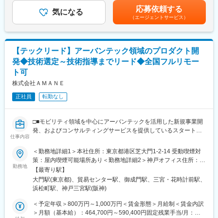
町駅、西早稲田駅、青井駅、高津駅(神奈川県)、大阪難波駅、四ツ
交通事業者や自動車業界関連のクライアントに対し、システム構
経験・スキル等を考慮した上で決定いたします。■昇給：年1回／
応募依頼する
橋駅、大阪阿部野橋駅、東別院駅、丸の内駅(愛知県)、祇園駅(福
築の要件定義・プロジェクト進行管理を含めたシステム導入支援
気になる
人事評価制度による■決算賞与：業績による■その他寸志などあり
（エージェントサービス）
岡県)、櫛田神社前駅、京阪山科駅、本八幡駅(都営線)、北１２条
をお任せいたします。
賃金はあくまでも目安の金額であり、選考を通じて上下する可能
駅、松風町駅、広瀬通駅、東宿郷駅、下北沢駅、京成関屋駅、新
性があります。月給(月額)は固定手当を含めた表記です。
宿駅、都電雑司ケ谷駅、麻布十番駅、京成上野駅、立川南駅、茅
◇顧客との折衝を通じた課題の把握と要件定義
場町駅、京橋駅(東京都)、東海神駅、栄町駅(千葉県)、汐入駅、高
◇システム導入プロセスの設計およびプロジェクト管理
【テックリード】アーバンテック領域のプロダクト開
島町駅、電鉄富山駅、広小路駅(富山県)、七ツ屋駅、新福井駅、第
◇導入後の運用支援とフィードバックに対する改善
発◆技術選定～技術指導までリード◆全国フルリモー
一通り駅、日吉町駅、駅前駅、名鉄名古屋駅、河内永和駅、大阪
梅田駅(阪神線)、東寺駅、阪神国道駅、西新町駅、高速神戸駅、芦
ト可
■ポジションの特徴：
屋駅(阪神線)、西川緑道公園駅、猿猴橋町駅、高知橋駅、大手町駅
リーダーとして、マネージャーやエンジニアとコミュニケーショ
株式会社ＡＭＡＮＥ
(愛媛県)、天神南駅、桜島桟橋通駅、二本木口駅、五島町駅、中佐
ンをとりながら、5名程度のチームでプロダクトの導入支援をリー
正社員
転勤なし
世保駅、末広町駅(東京都)、下落合駅、武蔵溝ノ口駅、なんば駅
ドいただくポジションです。
(南海線)、長堀橋駅、天王寺駅前駅、栄駅(愛知県)、呉服町駅(福岡
県)、四宮駅、京成八幡駅
■クライアント：
□■モビリティ領域を中心にアーバンテックを活用した新規事業開
交通事業者や自動車業界関連の企業を中心に、自治体やインフラ
発、およびコンサルティングサービスを提供しているスタートア
企業等、幅広いクライアントとかかわります。
仕事内容
ップ■□
※基本的に大手のプライム案件です。
＜勤務地詳細1＞本社住所：東京都港区芝大門1-2-14 受動喫煙対
◎大型・新規事業に携わることができる
■プロジェクト例：
策：屋内喫煙可能場所あり＜勤務地詳細2＞神戸オフィス住所：兵
◎クライアントと共にサービスモデルを検討し、システム開発に
勤務地
・モビリティハブの運営・回遊性向上など、モビリティにかかわ
庫県神戸市中央区磯辺通3-1-2 受動喫煙対策：屋内喫煙可能場所あ
【最寄り駅】
取り組むテックリード
る自社サービス開発
り変更の範囲：会社の定める事業所（リモートワーク含む）
大門駅(東京都)、貿易センター駅、御成門駅、三宮・花時計前駅、
・EVの車両データ管理システムの企画～提供（e-mobilog）
浜松町駅、神戸三宮駅(阪神)
■業務概要：
・ロボットタクシーの社会導入支援
当社のさらなる成長を、事業開発の面から推進していただきま
・位置情報を使用した次世代水素プラントの配送効率化システム
＜予定年収＞800万円～1,000万円＜賃金形態＞月給制＜賃金内訳
す。
開発
＞月額（基本給）：464,700円～590,400円固定残業手当/月：