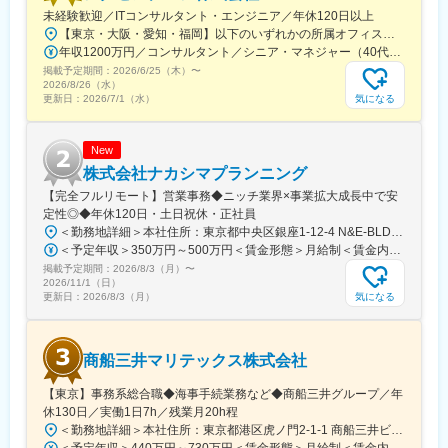
未経験歓迎／ITコンサルタント・エンジニア／年休120日以上
◎サービス拡大余地のある国内市場の拡大を担う最前線に身を置
【東京・大阪・愛知・福岡】以下のいずれかの所属オフィスもしくは各エリアのプロジェクト先 所属オフィス：■赤坂インターシティ■関西オフィス■アクセンチュア・アドバンスト・テクノロジーセンター名古屋■福岡オフィス※詳細は勤務地一覧よりご覧いただけます。※所属オフィスを問わずプロジェクトにより、国内出張、海外出張の可能性があります【魅力ポイント│世界の知恵を活用】世界中のベストプラクティスがデータベースに集約されており、数多くの事例や社員の知恵を活用できます。日本では前例のない案件でも、世界各国の社員からオンライン・オフライン（海外出張）問わず、気軽にアドバイスを受けることができます。★ この求人のPOINT ★￣￣V￣￣￣￣￣￣￣￣￣＃世界約78万人規模の大手基盤で安定性◎若手から裁量大きく挑戦・成長できる環境＃土日祝休／連続5日以上の休暇取得も可能！／フルフレックス（コアタイムなし）＃コンサル・IT未経験者向けの手厚い研修◎／メンター制度もあるため安心してチャレンジOK！
けます！
年収1200万円／コンサルタント／シニア・マネジャー（40代） 年収1000万円／テクノロジーアーキテクト（30代）
少子高齢化による人手不足やデジタル人材不足、ジョブ型雇用へ
掲載予定期間：
2026/6/25（木）
〜
の流れが加速する現在において、人事的課題の多種多様化が進
2026/8/26（水）
み、企業は自社内リソースだけでは課題解決ができなくなってき
気になる
更新日：
2026/7/1（水）
ています。
外部リソース活用の市場は拡大傾向にあり、その最前線でマーケ
ットのダイナミクスを肌で感じられるポジションです。
New
株式会社ナカシマプランニング
■働き方
【完全フルリモート】営業事務◆ニッチ業界×事業拡大成長中で安
全国からフルリモートで就業可能で、全国各地の顧客を支援でき
定性◎◆年休120日・土日祝休・正社員
ます。実際に、北海道在住の社員も複数名おり、成果とプライベ
＜勤務地詳細＞本社住所：東京都中央区銀座1-12-4 N&E-BLD.7階受動喫煙対策：屋内全面禁煙変更の範囲：会社の定める事業所
ートを両立。ライフスタイルや生活環境に合わせて働き方を選択
＜予定年収＞350万円～500万円＜賃金形態＞月給制＜賃金内訳＞月額（基本給）：220,000円～270,000円＜月給＞220,000円～270,000円＜昇給有無＞有＜残業手当＞有＜給与補足＞■賞与：あり■昇給：あり賃金はあくまでも目安の金額であり、選考を通じて上下する可能性があります。月給(月額)は固定手当を含めた表記です。
しながら、モチベーション高く働いています。
掲載予定期間：
2026/8/3（月）
〜
2026/11/1（日）
変更の範囲：会社の定める業務
気になる
更新日：
2026/8/3（月）
商船三井マリテックス株式会社
【東京】事務系総合職◆海事手続業務など◆商船三井グループ／年
休130日／実働1日7h／残業月20h程
＜勤務地詳細＞本社住所：東京都港区虎ノ門2-1-1 商船三井ビル勤務地最寄駅：東京メトロ銀座線／虎ノ門駅受動喫煙対策：屋内全面禁煙変更の範囲：会社の定める事業所