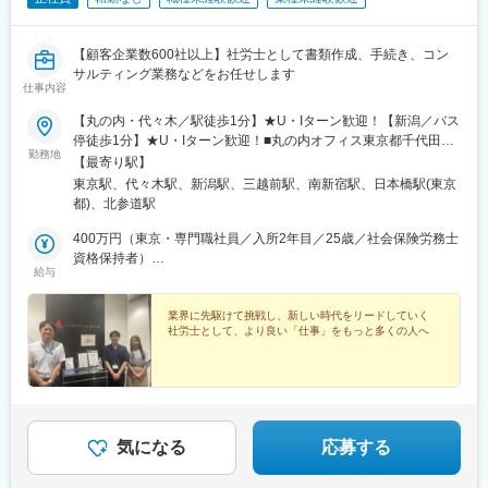
【顧客企業数600社以上】社労士として書類作成、手続き、コン
サルティング業務などをお任せします
仕事内容
【丸の内・代々木／駅徒歩1分】★U・Iターン歓迎！【新潟／バス
停徒歩1分】★U・Iターン歓迎！■丸の内オフィス東京都千代田区
勤務地
丸の内1-8-1丸の内トラストタワーN館18F・JR各線「東京」駅日
【最寄り駅】
本橋口より徒歩1分■代々木オフィス東京都渋谷区千駄ヶ谷5-23-5
東京駅、代々木駅、新潟駅、三越前駅、南新宿駅、日本橋駅(東京
代々木イーストビル4F・6F・JR各線「代々木」駅東口より徒歩1
都)、北参道駅
分■新潟オフィス新潟県新潟市中央区上大川前通七番町1230番地
あいおいニッセイ同和損保新潟ビル1F・3F ・バス停「本町」より
400万円（東京・専門職社員／入所2年目／25歳／社会保険労務士
徒歩1分 ※転居を伴う転勤は原則ありません。※受動喫煙対策：屋
資格保持者）
給与
内全面禁煙
530万円（東京・専門職社員／入所5年目／30歳／社会保険労務士
資格保持者）
業界に先駆けて挑戦し、新しい時代をリードしていく
社労士として、より良い「仕事」をもっと多くの人へ
気になる
応募する