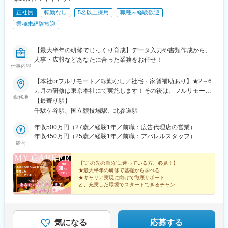
正社員
転勤なし
5名以上採用
職種未経験歓迎
業種未経験歓迎
【最大半年の研修でじっくり育成】データ入力や書類作成から、
人事・広報などあなたに合った業務をお任せ！
仕事内容
【本社orフルリモート／転勤なし／社宅・家賃補助あり】★2～6
カ月の研修は東京本社にて実施します！その後は、フルリモート
勤務地
の相談も可能です◎本社：東京都渋谷区千駄ヶ谷1-11-14 ビジデ
【最寄り駅】
ンス千駄ヶ谷603＜ アクセス ＞・JR中央本線「千駄ケ谷駅」より
千駄ケ谷駅、国立競技場駅、北参道駅
徒歩5分・都営地下鉄大江戸線「国立競技場駅」より徒歩5分・東
京メトロ副都心線「北参道駅」より徒歩7分・JR山手線「原宿
年収500万円（27歳／経験1年／前職：広告代理店の営業）
駅」より徒歩9分※受動喫煙対策：屋内喫煙可能場所あり
年収450万円（25歳／経験1年／前職：アパレルスタッフ）
給与
【“この先の自分”に迷っている方、必見！】
★最大半年の研修で基礎から学べる
★キャリア実現に向けて徹底サポート
と、充実した環境でスタートできるチャンス♪
★年間休日125日以上・土日祝休み
★残業ほぼなし
★フルリモート可
★社宅・家賃補助あり
気になる
応募する