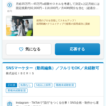
月給35万円～45万円※経験やスキルを考慮して決定※上記月給には
固定残業代92,000円～118,000円／月40時間分を含む（超過分は
給与
別途支給）
採用のプロを目指してスキルアップ！
採用戦略×クリエイティブで顧客の採用成功に貢献
気になる
応募する
SNSマーケター（動画編集）／フルリモOK／未経験可
株式会社ＩＢＥＲＩＳ
正社員
転勤なし
5名以上採用
職種未経験歓迎
業種未経験歓迎
Instagram・TikTokで"流行"をつくる仕事！SNS企画・制作から運