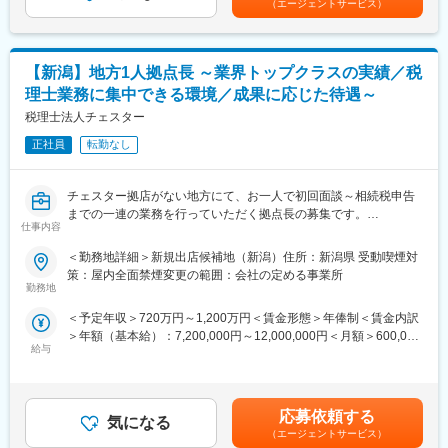
（エージェントサービス）
・労災発生時の届出
・就業規則の作成
・人事制度の設計や見直し
・その他、顧客要望に沿った労務に関するコンサルティング全般
【新潟】地方1人拠点長 ～業界トップクラスの実績／税
※繁忙期1月～6月は残業が発生します。（繁忙期は月平均30時間
理士業務に集中できる環境／成果に応じた待遇～
程度）
税理士法人チェスター
■組織構成
正社員
転勤なし
労務部に配属となり、現在4名が在籍しています。
■当法人の魅力
チェスター拠店がない地方にて、お一人で初回面談～相続税申告
◎グループ全体として税務・会計の「ワンストップサービス」を
までの一連の業務を行っていただく拠点長の募集です。
提供しており、事業経営のプロフェッショナル集団として顧客満
仕事内容
■ポジション概要【変更の範囲：会社の定める業務】
足を最大限に高める体制を整えております。
◎初回面談から受任～評価作業～チェック～顧客への説明～税務
＜勤務地詳細＞新規出店候補地（新潟）住所：新潟県 受動喫煙対
署提出まで相続税申告業務の一連の流れを行っていただきます。
策：屋内全面禁煙変更の範囲：会社の定める事業所
◎税理士法人で関与先数が年々減少している中、成長業界である
なお、行政書士の登録も同時に行い、相続手続きのフロント業務
勤務地
社会福祉法人に特に力を入れるなどし、現在でも年間数十社の関
まで対応いただく可能性があります。
与先純増に成功しています。新規顧客が現関与先や金融機関から
＜予定年収＞720万円～1,200万円＜賃金形態＞年俸制＜賃金内訳
◎原則として、拠点に直接所属するのは拠点長1人となります。そ
の紹介という実績も、顧客満足の高さを裏付けています。
＞年額（基本給）：7,200,000円～12,000,000円＜月額＞600,000
のため人に対するマネジメント業務はありませんが、案件のマネ
給与
円～1,000,000円（12分割）＜昇給有無＞有＜残業手当＞有＜給
ジメントは自己管理をしていただきます。
◎給与体系は、個々の頑張りをきちんと評価するため年2回の賞
与補足＞※上記は初年度（12か月）のスタート給与で、2年目以降
■補足
与、決算賞与に反映し、個人へフィードバックしています。ま
は前年の売上高に応じて役員報酬が変動。ただし初年度の60万円/
以下の業務については本社の方で担当します。
た、人材育成の面では、月1回の全体研修や月1～3回の専門研修
年の報酬は最低保証として、原則継続されます。※その他、インセ
・評価業務の補助（顧客から受領した資料のデータ化、資料整
応募依頼する
等で、OJTのみに頼らない充実した研修制度も準備しておりま
気になる
ンティブ報酬として年1回、役員報酬を支給します。（上位平均
理、財産一覧への転記など）
（エージェントサービス）
す。
10名の支給額は年間100万円以上）賃金はあくまでも目安の金額