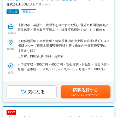
株式会社NSGビジネスサポート
正社員
転勤なし
【新潟市・会計士・税理士を目指す方歓迎／育児短時間勤務可／
育児休業・男女取得実績あり／経理実務経験を集中して積める仕
仕事内容
事】
＜勤務地詳細＞本社住所：新潟県新潟市中央区東堀通1番町494-3
■業務内容：【業務内容の変更の範囲：会社または関係法人等の定
NSGグループ東堀本部3F受動喫煙対策：敷地内全面禁煙変更の範
める業務】
勤務地
囲：会社の定める事業所（リモートワーク含む）
【最寄り駅】
NSGグループで経理・総務関連のビジネス・プロセス・アウトソ
上所駅、白山駅(新潟県)、新潟駅
ーシング（BPO）サービスを展開する、株式会社NSGビジネスサ
ポートにおいてクライアント企業の経理業務を担当します。
＜予定年収＞300万円～400万円＜賃金形態＞月給制＜賃金内訳＞
月額（基本給）：200,000円～259,998円＜月給＞200,000円～
■SSC(シェアードサービスセンター)とは
給与
259,998円＜昇給有無＞有＜残業手当＞有＜給与補足＞※上記はモ
・経理業務・給与計算業務をシェアードサービスセンターに集約
デル年収です。待遇その他条件は経験・スキルにより決定します■
することで、グループ全体として業務効率化およびガバナンスの
その他条件により以下を支給 ライフプラン手当 9,000円～
強化を目指す
11,700円 通勤手当 上限35,000円■昇給／給与改定：年1回■賞
応募依頼する
・教育、ローテーションの推進による専門人材の育成と有効活用
気になる
与：年2回 ※会社業績および人事考課により決定 賃金はあくまで
（エージェントサービス）
も目安の金額であり、選考を通じて上下する可能性があります。
■業務詳細：
月給(月額)は固定手当を含めた表記です。
・記帳代行業務
・決算業務（月次、年次）補助
NEW
・予算実績管理資料作成業務