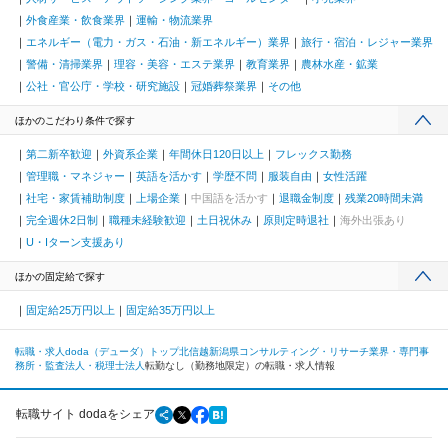
外食産業・飲食業界
運輸・物流業界
エネルギー（電力・ガス・石油・新エネルギー）業界
旅行・宿泊・レジャー業界
警備・清掃業界
理容・美容・エステ業界
教育業界
農林水産・鉱業
公社・官公庁・学校・研究施設
冠婚葬祭業界
その他
ほかのこだわり条件で探す
第二新卒歓迎
外資系企業
年間休日120日以上
フレックス勤務
管理職・マネジャー
英語を活かす
学歴不問
服装自由
女性活躍
社宅・家賃補助制度
上場企業
中国語を活かす
退職金制度
残業20時間未満
完全週休2日制
職種未経験歓迎
土日祝休み
原則定時退社
海外出張あり
U・Iターン支援あり
ほかの固定給で探す
固定給25万円以上
固定給35万円以上
転職・求人doda（デューダ）トップ
北信越
新潟県
コンサルティング・リサーチ業界・専門事
務所・監査法人・税理士法人
転勤なし（勤務地限定）の転職・求人情報
転職サイト dodaをシェア