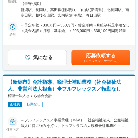
・法人顧問業務（月次・決算・申告書作成など）
勤務地
詳細2＞長岡事務所住所：新潟県長岡市本町2-2-4 エヌビックビル
税務に関わる様々な分野のエキスパートが集結し、案件によって
【最寄り駅】
・税に関する課題や現状のヒアリング
2階受動喫煙対策：屋内全面禁煙＜勤務地詳細3＞上越事務所住
は、
新潟駅、長岡駅、高田駅(新潟県)、白山駅(新潟県)、北長岡駅、南
・財務諸表の精査による、適用可能な税法・規制の確認
所：新潟県上越市寺町3-8-8 受動喫煙対策：屋内全面禁煙変更の範
チームを組んで業務を進めることもあります。チーム連携を通じ
高田駅、越後石山駅、宮内駅(新潟県)、春日山駅
・節税対策やリスク回避の方法など税務戦略の策定
囲：会社の定める事業所
て、他のエキスパートによる協力と刺激を受けながら自身の専門
・税務当局の調査への対応、コンプライアンスの維持 など
＜予定年収＞330万円～550万円＜賃金形態＞月給制補足事項なし
スキルを磨くことが出来る環境です。
・法人オーナーへ向けた辻本郷のグループソリューション提案
＜賃金内訳＞月額（基本給）：203,000円～338,100円固定残業手
（保険・不動産・М＆A・ITソフト提案） など
給与
当/月：33,000円～54,900円（固定残業時間20時間0分/月）超過し
＜広範囲な取り扱い業務＞
た時間外労働の残業手当は追加支給＜月給＞236,000円～393,000
中小企業が主な顧問先になりますが、医療法人、公益法人、社会
相続コンサルティング
円（一律手当を含む）＜昇給有無＞有＜残業手当＞有＜給与補足
福祉法人、地方公共団体、海外法人、そして個人と、幅広いお客
・相続税申告または手続き代行業務
＞※給与詳細は資格、経験・前職等を考慮の上同社規定により決定
様に対して、税務サービスを提供しています。お仕事を通じて、
応募依頼する
・相続人とのヒアリングを通じた、最適な相続方法の提案
気になる
■昇給：原則年1回■賞与：年2回■インセンティブ制度あり※管理監
幅広い分野での税務・会計業務を経験出来ます。
（エージェントサービス）
・不動産や金融資産などの相続財産についての調査・評価
督者として採用となった場合は固定残業の支給はありません。賃
・新規顧客に向けた相続コンサル業務
金はあくまでも目安の金額であり、選考を通じて上下する可能性
変更の範囲：会社の定める業務
・新規顧客に向けた事業承継コンサル業務
があります。月給(月額)は固定手当を含めた表記です。
・法人オーナーへ向けた辻本郷のグループソリューション提案
【新潟市】会計指導、税理士補助業務（社会福祉法
（保険・不動産・М＆A・ITソフト提案） など
人、非営利法人担当）◆フルフレックス／転勤なし
上記の中から、経験や希望を考慮してお任せできるところから業
税理士法人さくら総合会計
務をお願いいたします。
正社員
転勤なし
■特徴：
＜チーム連携＞
～フルフレックス／事業承継（M&A）、社会福祉法人、公益福祉
税務に関わる様々な分野のエキスパートが集結し、案件によって
法人に特に強みを持つ、トップクラスの大規模会計事務所～
は、
仕事内容
チームを組んで業務を進めることもあります。チーム連携を通じ
社会福祉法人をはじめ非営利法人の関与先約20～25法人を担当