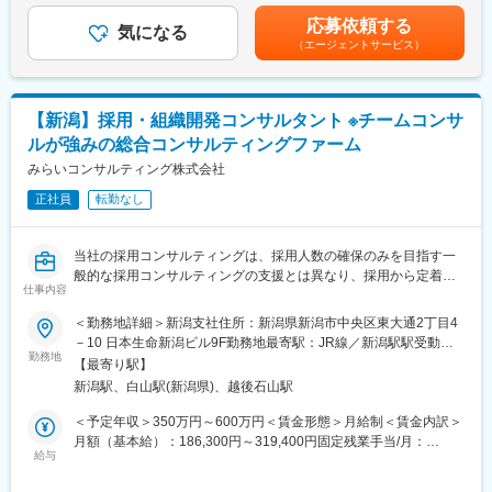
してみませんか？などニーズと予算に合わせて相談しながら進め
与の見直しを行います。■インセンティブ／独自制度あり賃金はあ
応募依頼する
ていきます。
気になる
くまでも目安の金額であり、選考を通じて上下する可能性があり
（エージェントサービス）
媒体掲載済みで、スカウト契約しているが、うまく使いこなせて
ます。月給(月額)は固定手当を含めた表記です。
ないや、他の仕事が忙しくて採用できていない等の場合は、その
オペレーションを変わりに行う提案をします。
【新潟】採用・組織開発コンサルタント ※チームコンサ
＜詳細＞
ルが強みの総合コンサルティングファーム
・コンサルティング使用提案
└提案の一部として採用の手法や媒体、代理店などで、ご提案
みらいコンサルティング株式会社
・採用の代行提案
正社員
転勤なし
・教育研修提案
※当社は人事担当の方が行う採用と育成と定着を代用しています。
（給与計算や労務は行っていません）
当社の採用コンサルティングは、採用人数の確保のみを目指す一
般的な採用コンサルティングの支援とは異なり、採用から定着ま
＜営業先＞
仕事内容
で幅広く取扱います。VUCAの時代だからこそ、採用プロセスは
原則新規開拓です。開拓エリアは新潟エリアが中心です。
企業内での自走化が必要であり、採用ファーストで取組まれる企
＜勤務地詳細＞新潟支社住所：新潟県新潟市中央区東大通2丁目4
開拓方法は決まっておらず、お任せします。開拓方法も自由！社
業を当社では実行実現支援します。
－10 日本生命新潟ビル9F勤務地最寄駅：JR線／新潟駅駅受動喫
員は電話営業でアポを取り訪問していることが多いです。
勤務地
煙対策：屋内全面禁煙変更の範囲：会社の定める事業所
企画もできるスキルがあればリードを集めるためにセミナーやイ
【最寄り駅】
また、採用後は「組織づくり・チームづくり」を通じて組織を活
ベントに出ることも可能。
新潟駅、白山駅(新潟県)、越後石山駅
性化し、働く人や組織の可能性を引き出すことで、企業の持続可
能な変革・成長支援をします。ディスカッションやインタビュー
＜予定年収＞350万円～600万円＜賃金形態＞月給制＜賃金内訳＞
■就業環境：
を通して本当に解決すべき課題を特定し、課題解決に向けた研修
月額（基本給）：186,300円～319,400円固定残業手当/月：
＜出社→会社から出発→訪問の流れ＞
やワークショップ、プロジェクトの企画から実行支援までを行い
給与
43,300円～74,200円（固定残業時間30時間0分/月）超過した時間
朝に情報共有するなどの、フェイスtoフェイスを大事にしていま
ます。
外労働の残業手当は追加支給＜月給＞229,600円～393,600円（一
す。