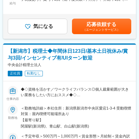
■業務詳細
給与
囲気の職場で未経験から成長できる環境です。
年度実績5～7％）。＜賃金内訳＞月額（基本給）：300,000円～
・法人・個人の税務申告書作成、決算申告、記帳代行、月次巡回
500,000円＜月給＞300,000円～500,000円＜昇給有無＞有＜残業
監査
変更の範囲：会社の定める業務
手当＞有＜給与補足＞年収は経験・スキルにより決定。賞与は能
・経営数値分析や節税提案、顧問先への定期訪問（月10～15件程
力・業績により変動。賃金はあくまでも目安の金額であり、選考
応募依頼する
度）
気になる
を通じて上下する可能性があります。月給(月額)は固定手当を含め
（エージェントサービス）
・生前贈与、遺言書整理、土地活用、自社株評価などの資産対策
た表記です。
コンサルティング
・黒字化支援や資金繰り改善、金融機関向け資料作成、補助金・
助成金申請サポート
【新潟市】税理士◆年間休日123日/基本土日祝休み/賞
・開業・創業時の事業計画書作成や経営相談、助成金情報提供
与3回/インセンティブ有/UIターン歓迎
■扱うサービス
中央会計税理士法人
税務・会計・財務・決算業務、相続税・資産対策、経営コンサル
正社員
転勤なし
ティング、独立・開業支援等、幅広い分野をカバーします。
■組織構成
◆◇資格を活かす／ワークライフバランス◎個人裁量範囲が大き
24名体制で業務を推進。専門性の高いメンバーと協力し、質の高
い業務をしたい方におススメ◆◇
いサービスを提供しています。
仕事内容
＼当社は定着率が高く、働きやすい職場を目指しています／
＜勤務地詳細＞本社住所：新潟県新潟市中央区愛宕1-3-4 受動喫煙
■業務の魅力
・2025年度には完全週休二日制を導入し年間休日は前年比9日増
対策：屋内喫煙可能場所あり
経営相談や資産対策まで幅広い業務に挑戦でき、専門家として着
の123日となる予定です。また繁忙期の３月には一部土曜出勤が
勤務地
実な成長が可能。成果はインセンティブや昇給・賞与でしっかり
【最寄り駅】
ありますが、その分年間休日数を確保しています。
評価します。
関屋駅(新潟県)、青山駅、白山駅(新潟県)
・「税理士事務所＝残業が多い」そんなイメージを払拭するべ
く、当社ではDX化の推進や個人裁量範囲を大きくして業務改善に
＜予定年収＞500万円～1,000万円＜賃金形態＞月給制＜賃金内訳
■教育体制