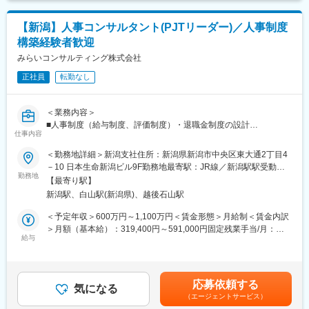
務の業務効率化・グループガバナンスの強化・ 専門人材の育成と
は最適なソリューションを提供しています。
り、選考を通じて上下する可能性があります。月給(月額)は固定手
有効活用を目的としたSSC(シェアードサービスセンター)の運営
当を含めた表記です。
を行っています。 専門業務に特化することにより、その分野での
【新潟】人事コンサルタント(PJTリーダー)／人事制度
※月次決算業務については、大阪本社・浜松支店・上越支店に『月
スペシャリストを 目指して業務に取り組んでいける環境です。
構築経験者歓迎
次入力・決算申告センター』があるため、入力業務は原則センタ
ーに依頼をするシステムです。
みらいコンサルティング株式会社
変更の範囲：会社または関係法人等の定める業務
正社員
転勤なし
■ポジションの魅力：
【未経験者積極採用】
業界未経験からスタートした先輩が多数活躍中。入社後はOJTやe
＜業務内容＞
ラーニングを通じて会計入力や申告業務などの基礎を習得し、先
■人事制度（給与制度、評価制度）・退職金制度の設計
輩社員のサポートや副担当業務を経験しながら着実に成長できま
仕事内容
■M＆Aなどの組織再編における人事制度の統合
す。半年～1年を目安に担当顧客を持ち、習得度に応じて無理なく
■役員報酬制度・人材開発の設計
＜勤務地詳細＞新潟支社住所：新潟県新潟市中央区東大通2丁目4
ステップアップできる環境です。
■人事関連したセミナー・執筆業務
－10 日本生命新潟ビル9F勤務地最寄駅：JR線／新潟駅駅受動喫
■その他、人事施策全般に関するアドバイス
勤務地
煙対策：屋内全面禁煙変更の範囲：会社の定める事業所
【キャリアアップ】
【最寄り駅】
税務・会計の専門知識だけでなく、経営者への提案力やコンサル
新潟駅、白山駅(新潟県)、越後石山駅
＜魅力ポイント＞
ティングスキルも身につけられます。将来的には教育担当やマネ
・「圧倒的なお客さま志向」「当事者意識」「成長志向」…自己
＜予定年収＞600万円～1,100万円＜賃金形態＞月給制＜賃金内訳
ージャー、エリア統括マネージャーとして人材育成や組織運営、
実現の中に社会貢献の要素が多い人材が集結。
＞月額（基本給）：319,400円～591,000円固定残業手当/月：
経営に関わるキャリアも目指せます。
・「生涯顧客（お客さま）」「チームコンサルティング」「実
給与
74,200円～137,200円（固定残業時間30時間0分/月）超過した時
行・実現支援」…お客さまの「計画立案ではなく、成功実現」の
間外労働の残業手当は追加支給＜月給＞393,600円～728,200円
【優位性・差別化ポイント】
ために、共に考え・行動し、チームでお客さまの期待を超える付
（一律手当を含む）＜昇給有無＞有＜残業手当＞有＜給与補足＞※
・大手と異なり、パッケージ化された提案ではなく、決算事前検
加価値を提供し続けることで、共創パートナーとなることを目指
給与には30時間分の固定残業代を含む/超過分は全額支給※経験・
討会を通じて企業ごとの課題や状況に合わせた最適なソリューシ
応募依頼する
しています。
気になる
能力など考慮の上、決定いたします。■昇給：年1回■賞与：年2回
ョンを提供。経営者と直接関わりながら、税務・会計の枠を超え
（エージェントサービス）
（2ヶ月×2回）賃金はあくまでも目安の金額であり、選考を通じ
たコンサルタントとして成長できる環境です。