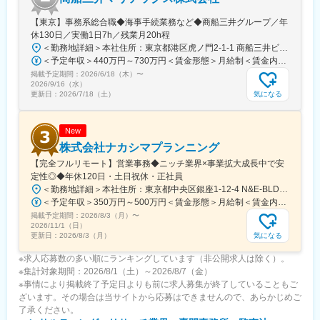
アパレルショップ販売・コールセンター・事務・自動車部品の製
【東京】事務系総合職◆海事手続業務など◆商船三井グループ／年
造等、メンバーの前職は様々。充実の研修制度があり、未経験で
休130日／実働1日7h／残業月20h程
も不安なく業務に馴染んでいただけます。
＜勤務地詳細＞本社住所：東京都港区虎ノ門2-1-1 商船三井ビル勤務地最寄駅：東京メトロ銀座線／虎ノ門駅受動喫煙対策：屋内全面禁煙変更の範囲：会社の定める事業所
＜予定年収＞440万円～730万円＜賃金形態＞月給制＜賃金内訳＞月額（基本給）：291,800円～487,000円＜月給＞291,800円～487,000円＜昇給有無＞有＜残業手当＞有＜給与補足＞※上記想定年収には賞与3ヶ月分を含みます。金額は目安の金額であり、これまでのご経験・スキル・現年収等を総合的に考慮し決定いたします。■昇給：年1回■賞与：3ヶ月分（前年度実績）賃金はあくまでも目安の金額であり、選考を通じて上下する可能性があります。月給(月額)は固定手当を含めた表記です。
掲載予定期間：
2026/6/18（木）
〜
2026/9/16（水）
気になる
更新日：
2026/7/18（土）
New
株式会社ナカシマプランニング
【完全フルリモート】営業事務◆ニッチ業界×事業拡大成長中で安
定性◎◆年休120日・土日祝休・正社員
＜勤務地詳細＞本社住所：東京都中央区銀座1-12-4 N&E-BLD.7階受動喫煙対策：屋内全面禁煙変更の範囲：会社の定める事業所
＜予定年収＞350万円～500万円＜賃金形態＞月給制＜賃金内訳＞月額（基本給）：220,000円～270,000円＜月給＞220,000円～270,000円＜昇給有無＞有＜残業手当＞有＜給与補足＞■賞与：あり■昇給：あり賃金はあくまでも目安の金額であり、選考を通じて上下する可能性があります。月給(月額)は固定手当を含めた表記です。
掲載予定期間：
2026/8/3（月）
〜
2026/11/1（日）
気になる
更新日：
2026/8/3（月）
※求人応募数の多い順にランキングしています（非公開求人は除く）。
※集計対象期間：2026/8/1（土）～2026/8/7（金）
※事情により掲載終了予定日よりも前に求人募集が終了していることもご
ざいます。その場合は当サイトから応募はできませんので、あらかじめご
了承ください。