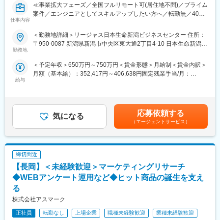
≪事業拡大フェーズ／全国フルリモート可(居住地不問)／プライム
案件／エンジニアとしてスキルアップしたい方へ／転勤無／40代
【ご支援例】
仕事内容
活躍中／年間休日120日(土日祝休み)≫
・採用コンサルティング
・採用HP制作ご支援
＜勤務地詳細＞リージャス日本生命新潟ビジネスセンター 住所：
■業務内容：
・採用ピッチ資料作成
〒950-0087 新潟県新潟市中央区東大通2丁目4-10 日本生命新潟ビ
受託開発事業を拡大するために開発メンバーを増員する予定であ
勤務地
・面接官トレーニング
ル 9F 受動喫煙対策：屋内全面禁煙変更の範囲：会社の定める事業
り、入社当初はSESで稼働をいただきますが、その後は受託開発
・組織の「関係性構築」プログラム
所（リモートワーク含む）
＜予定年収＞650万円～750万円＜賃金形態＞月給制＜賃金内訳＞
のメンバーとして稼働いただく予定となっています。将来的には
・次世代幹部向けマネジメント研修
月額（基本給）：352,417円～406,638円固定残業手当/月：
コンサルティング事業とシステム開発事業を融合させて、より難
・バックキャスティング型中期経営計画策定プロジェクト
給与
80,917円～93,362円（固定残業時間30時間0分/月）超過した時間
易度の高い課題解決にチャレンジしていきたいと考えています。
・SDGsマテリアリティ策定ワークショップ
外労働の残業手当は追加支給＜月給＞433,334円～500,000円（一
・1on1研修 など
律手当を含む）＜昇給有無＞有＜残業手当＞有＜給与補足＞■賞与
■組織情報：
実績：2回（過去実績：3ヶ月分）賃金はあくまでも目安の金額で
40代前半のメンバーが多い組織で、安定した雰囲気で仕事をして
応募依頼する
＜魅力ポイント＞
気になる
あり、選考を通じて上下する可能性があります。月給(月額)は固定
います。
・「圧倒的なお客さま志向」「当事者意識」「成長志向」…自己
（エージェントサービス）
手当を含めた表記です。
実現の中に社会貢献の要素が多い人材が集結。
■当社について：
・「生涯顧客（お客さま）」「チームコンサルティング」「実
当社は新規事業の立ち上げを中心とした経営コンサルティングと
行・実現支援」…お客さまの「計画立案ではなく、成功実現」の
締切間近
システムの受託開発・SES事業を展開する会社で、現在はプロジ
ために、共に考え・行動し、チームでお客さまの期待を超える付
ェクトマネージャー1名・リーダー1名・メンバー3名の計5名の組
【長岡】＜未経験歓迎＞マーケティングリサーチ
加価値を提供し続けることで、共創パートナーとなることを目指
織を構築しています。
しています。
◆WEBアンケート運用など◆ヒット商品の誕生を支え
る
■当社の魅力：
株式会社アスマーク
「困った人を助けたい」という思いから新規事業の立ち上げを支
援する収益事業と宮城県塩釜市を舞台とする社会貢献事業を展開
変更の範囲：会社の定める業務
正社員
転勤なし
上場企業
職種未経験歓迎
業種未経験歓迎
中。戦略立案だけをお手伝いするのではなくお客様と一緒に汗を