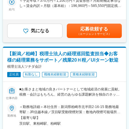
＜予定年収＞370万円～1,100万円＜賃金形態＞月給制補足事項な
（直行直帰可）
・お客さまの「計画立案ではなく、成功実現」のために、共に考
し＜賃金内訳＞月額（基本給）：196,960円～585,550円固定残業
・社内コミュニケーションはChatworkを使っておりますので、タ
え・行動し、チームでお客さまの期待を超える付加価値を提供し
給与
手当/月：45,730円～135,940円（固定残業時間30時間0分/月）超
イムリーに内勤スタッフへの事務業務の依頼が可能です。
続けることで、共創パートナーとなることを目指しています。
過した時間外労働の残業手当は追加支給＜月給＞242,690円～
721,490円（一律手当を含む）＜昇給有無＞有＜残業手当＞有＜
■キャリアアップ：
■仕事内容：
給与補足＞※給与には30時間分の固定残業代を含む/超過分は全額
半期単位の受注実績によりインセンティブで還元しているため、
応募依頼する
日本国内の中堅・中小企業を対象にした経営コンサルティング業
気になる
支給※経験・能力、現年収など考慮の上、決定いたします■昇給：
個人の頑張りが正当に評価される環境がございます。
（エージェントサービス）
務をお任せします。
年1回■賞与：年2回（2ヶ月×2回）賃金はあくまでも目安の金額で
〇現状分析と課題発見
あり、選考を通じて上下する可能性があります。月給(月額)は固定
■組織体制：
対象企業へのヒアリングや資料分析を通じて、事業の収益性や成
手当を含めた表記です。
現在21名体制で、そのうち税理士は4名（70代、50代、30代2
長性、財務状況を調査し、経営課題を把握します。
人）おり、税理士補助スタッフが9名、内勤スタッフ3名で税務業
【新潟／柏崎】税理士法人の経理巡回監査担当◆お客
〇経営改善・M&A支援
務を行っております。
様の経理業務をサポート／残業20Ｈ程／UIターン歓迎
発見した経営課題に対して、改善施策を検討・提案し、実行支援
を行います。また、M&Aに関する相談対応や企業評価、交渉サポ
税理士法人ツチダ会計
■入社後について：
ート、クロージング支援を担当します。
ご入社後は1か月～数ケ月程かけて得意先の引継ぎをいたします。
正社員
転勤なし
職種未経験歓迎
業種未経験歓迎
他、IPO支援・組織再編にもチャレンジしていただけます。
その後担当企業の諸業務をお任せします。個人の責任において業
務を進めていただくことを重視しており、自分のペースで仕事を
■未経験から挑戦可能な理由：
進められます。もちろん代表や上司による業務内容のチェックは
■お客さまと地域の良きパートナーとして地域経済の発展に貢献。
コンサルティングにおいてもっとも大切なことは、お客さまのこ
ありますが、要所でのチェックですので業務を止めるようなこと
税務・会計はもちろん、経営のあらゆる課題解決を独自のネット
とを本気で考える「心」だと考えています。どのような場面にお
仕事内容
はありません。
ワークを活かしてワンストップでサポートしている当社。この
いても本気になってお客さまのために行動する姿勢は、専門的な
度、新たに巡回監査担当者を募集します。
＜勤務地詳細＞本社住所：新潟県柏崎市北半田2-16-15 勤務地最
知識やノウハウ以上に大切なものです。
寄駅：JR信越本線／茨目駅受動喫煙対策：敷地内喫煙可能場所あ
入社後に研修や業務をとして知識を身に着けていただけますの
■業務内容：
勤務地
り変更の範囲：会社の定める事業所
で、お客様のために本気になれる方であれば、未経験の方も十分
【最寄り駅】
1、顧客先への訪問(巡回監査)：
にご活躍いただけます。
茨目駅、東柏崎駅、柏崎駅
契約している法人や個人事業主の事務所や会社に定期的に訪問し