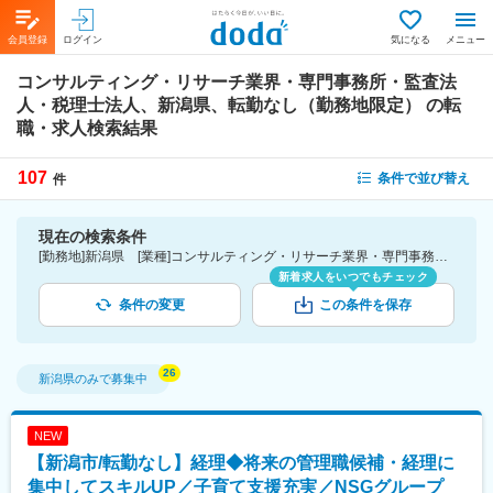
会員登録
ログイン
気になる
メニュー
コンサルティング・リサーチ業界・専門事務所・監査法
人・税理士法人、新潟県、転勤なし（勤務地限定）
の転
職・求人検索結果
107
条件で並び替え
件
現在の検索条件
[勤務地]新潟県 [業種]コンサルティング・リサーチ業界・専門事務所・監査法人・税理士法人 [こだわり条件ピックアップ]転勤なし（勤務地限定） [詳細条件](募集・採用情報)転勤なし（勤務地限定）
新着求人をいつでもチェック
条件の変更
この条件を保存
新潟県
のみで募集中
NEW
【新潟市/転勤なし】経理◆将来の管理職候補・経理に
集中してスキルUP／子育て支援充実／NSGグループ