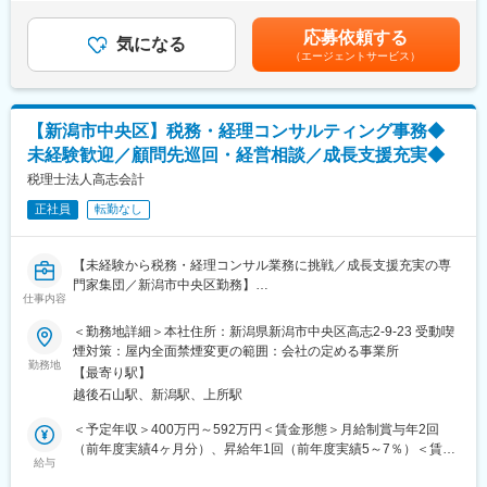
律手当を含む）＜昇給有無＞有＜残業手当＞有＜給与補足＞※給与
Slackで何をするか全員に共有し、顔合わせで口頭共有、帰る時に
■求職者から選ばれる方法を明確化
には30時間分の固定残業代を含む/超過分は全額支給※経験・能
はSlackで報告します。
応募依頼する
会社の現状、採用市場（求職者心理）を正しく理解し、現状との
気になる
力、現年収など考慮の上、決定いたします■昇給：年1回■賞与：
（エージェントサービス）
ギャップを認識することで、人手不足で悩んでいる会社の『人材
年2回（2ヶ月×2回）賃金はあくまでも目安の金額であり、選考を
■会社の魅力：
採用』を成功へと導きます。
通じて上下する可能性があります。月給(月額)は固定手当を含めた
◇新潟では珍しい人材系のベンチャー企業です。
表記です。
「ベンチャーで自分自身を成長させたい人」「組織人事採用に関
■企業の本当の価値・ありたい姿の明確化
心がある人」にはピッタリの環境があります。評価査定は年に４
【新潟市中央区】税務・経理コンサルティング事務◆
コーチングを用いたアプローチで、社員自身が企業の本当の価
回あり、成果に合わせて昇給昇格もタイムリーに行います。
未経験歓迎／顧問先巡回・経営相談／成長支援充実◆
値・ありたい姿を考えることで、社員の進む方向性を合わせま
◇アルビレックス新潟のオフィシャルクラブパートナー企業とし
す。
税理士法人高志会計
て、試合観戦はもちろん、様々な形で関わる事ができます。
正社員
転勤なし
■経営課題解決に向けた実行支援
変更の範囲：会社の定める業務
コンサルタント兼ファシリテーターとして、経営課題を解決する
ための研修やワークショップ・プロジェクトの企画・運営を行い
【未経験から税務・経理コンサル業務に挑戦／成長支援充実の専
ます。
門家集団／新潟市中央区勤務】
仕事内容
■業務概要
【ご支援例】
当社は新潟市中央区に拠点を置き、地域の法人や個人事業主のお
＜勤務地詳細＞本社住所：新潟県新潟市中央区高志2-9-23 受動喫
・採用コンサルティング
客様に対して税務・会計・経営コンサルティングサービスを提供
煙対策：屋内全面禁煙変更の範囲：会社の定める事業所
・採用HP制作ご支援
しています。本ポジションでは、未経験から税務・経理コンサル
勤務地
・採用ピッチ資料作成
【最寄り駅】
ティング事務としてスタートし、法人・個人の税務申告や決算業
・面接官トレーニング
越後石山駅、新潟駅、上所駅
務、記帳代行、経営数値分析、顧問先への定期訪問、経営課題解
・組織の「関係性構築」プログラム
決提案など、幅広い業務を担当していただきます。
＜予定年収＞400万円～592万円＜賃金形態＞月給制賞与年2回
・次世代幹部向けマネジメント研修
■業務詳細
（前年度実績4ヶ月分）、昇給年1回（前年度実績5～7％）＜賃金
・バックキャスティング型中期経営計画策定プロジェクト
・法人・個人の税務申告書作成、決算申告、記帳代行業務、月次
給与
内訳＞月額（基本給）：250,000円～370,000円＜月給＞250,000
・SDGsマテリアリティ策定ワークショップ
巡回監査の実施