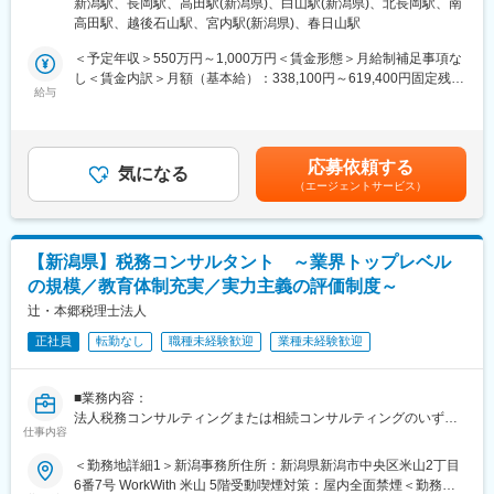
足を最大限に高める体制を整えております。
新潟駅、長岡駅、高田駅(新潟県)、白山駅(新潟県)、北長岡駅、南
・財務諸表の精査による、適用可能な税法・規制の確認
所：新潟県上越市寺町3-8-8 受動喫煙対策：屋内全面禁煙変更の範
高田駅、越後石山駅、宮内駅(新潟県)、春日山駅
・節税対策やリスク回避の方法など税務戦略の策定
囲：会社の定める事業所
◇税理士法人で関与先数が年々減少している中、成長業界である
・税務当局の調査への対応、コンプライアンスの維持 など
＜予定年収＞550万円～1,000万円＜賃金形態＞月給制補足事項な
社会福祉法人に特に力を入れるなどし、現在でも年間数十社の関
・法人オーナーへ向けた辻本郷のグループソリューション提案
し＜賃金内訳＞月額（基本給）：338,100円～619,400円固定残業
与先純増に成功しています。新規顧客が現関与先や金融機関から
（保険・不動産・М＆A・ITソフト提案） など
給与
手当/月：54,900円～100,600円（固定残業時間20時間0分/月）超
の紹介という実績も、顧客満足の高さを裏付けています。
過した時間外労働の残業手当は追加支給＜月給＞393,000円～
相続コンサルティング
720,000円（一律手当を含む）＜昇給有無＞有＜残業手当＞有＜
◇給与体系は、個々の頑張りをきちんと評価するため年2回の賞
・相続税申告または手続き代行業務
給与補足＞※給与詳細は資格、経験・前職等を考慮の上同社規定に
与、決算賞与に反映し、個人へフィードバックしています。ま
応募依頼する
・相続人とのヒアリングを通じた、最適な相続方法の提案
気になる
より決定■昇給：原則年1回■賞与：年2回■インセンティブ制度あ
た、人材育成の面では、月1回の全体研修や月1～3回の専門研修
（エージェントサービス）
・不動産や金融資産などの相続財産についての調査・評価
り※管理監督者として採用となった場合は固定残業の支給はありま
等で、OJTのみに頼らない充実した研修制度も準備しておりま
・新規顧客に向けた相続コンサル業務
せん。賃金はあくまでも目安の金額であり、選考を通じて上下す
す。
・新規顧客に向けた事業承継コンサル業務
る可能性があります。月給(月額)は固定手当を含めた表記です。
・法人オーナーへ向けた辻本郷のグループソリューション提案
【新潟県】税務コンサルタント ～業界トップレベル
（保険・不動産・М＆A・ITソフト提案） など
の規模／教育体制充実／実力主義の評価制度～
上記の中から、経験や希望を考慮してお任せできるところから業
辻・本郷税理士法人
務をお願いいたします。
正社員
転勤なし
職種未経験歓迎
業種未経験歓迎
マネジメント業務(いずれも共通でマネジメント職で採用となった
場合)
■業務内容：
・担当ユニットの管理(売上、目標など)
法人税務コンサルティングまたは相続コンサルティングのいずれ
・メンバーフォロー等
仕事内容
かのまたは両方の業務をお願いします。
＜勤務地詳細1＞新潟事務所住所：新潟県新潟市中央区米山2丁目
■特徴：
法人向け税務コンサルティング
6番7号 WorkWith 米山 5階受動喫煙対策：屋内全面禁煙＜勤務地
＜チーム連携＞