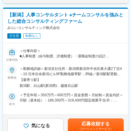
＜同社の特徴＞
て上下する可能性があります。月給(月額)は固定手当を含めた表記
・各分野の専門家や実務コンサルタントが顧客に合わせたプロジ
です。
■ミカタグループについて：
ェクトチームを結成し、顧客の経営課題にあらゆる角度から的確
1994年に設立した、税務・会計を中心とした経営コンサルティン
【新潟】人事コンサルタント ※チームコンサルを強みと
なアドバイスを行い、企業のニーズに最適なコンサルティングを
グ企業です。設立当初から税務会計・財務コンサルティング、事
した総合コンサルティングファーム
提供します。
業承継・M＆Aなどの経営コンサルティングをノンストップで提供
・チームコンサルティングを主眼に置いて企業支援を行っている
みらいコンサルティング株式会社
しており、グループ各社と連携しながら業界で唯一無二の「プラ
ため幅広い経験を積むことができます。
ットフォーム型コンサルティング」を提唱しています。
正社員
転勤なし
・スタッフ全員が「全体最適」の視点を持って仕事を行うため、
現在では国内26拠点、従業員数600名超の規模の会社へ成長を遂
コミュニケーションのズレも防ぐことができています。そのため
げました。
チームコンサルティングならではのシナジー効果が生み出せ、顧
＜仕事内容＞
客満足度も高いです。
変更の範囲：会社の定める業務
■人事制度（給与制度、評価制度）・退職金制度の設計
仕事内容
■M＆Aなどの組織再編における人事制度の統合
変更の範囲：会社の定める業務
■役員報酬制度・人材開発の設計
＜勤務地詳細＞新潟支社住所：新潟県新潟市中央区東大通2丁目4
■人事関連したセミナー・執筆業務
－10 日本生命新潟ビル9F勤務地最寄駅：JR線／新潟駅駅受動喫
■その他、人事施策全般に関するアドバイス
勤務地
煙対策：屋内全面禁煙変更の範囲：会社の定める事業所
【最寄り駅】
【変更の範囲：会社の定める業務】
新潟駅、白山駅(新潟県)、越後石山駅
＜魅力ポイント＞
＜予定年収＞350万円～600万円＜賃金形態＞月給制＜賃金内訳＞
・「圧倒的なお客さま志向」「当事者意識」「成長志向」…自己
月額（基本給）：186,300円～319,400円固定残業手当/月：
実現の中に社会貢献の要素が多い人材が集結。
給与
43,300円～74,200円（固定残業時間30時間0分/月）超過した時間
・「生涯顧客（お客さま）」「チームコンサルティング」「実
外労働の残業手当は追加支給＜月給＞229,600円～393,600円（一
行・実現支援」…お客さまの「計画立案ではなく、成功実現」の
律手当を含む）＜昇給有無＞有＜残業手当＞有＜給与補足＞※給与
ために、共に考え・行動し、チームでお客さまの期待を超える付
には30時間分の固定残業代を含む/超過分は全額支給※経験・能力
応募依頼する
加価値を提供し続けることで、共創パートナーとなることを目指
気になる
など考慮の上、決定いたします。■昇給：年1回■賞与：年2回（2
（エージェントサービス）
しています。