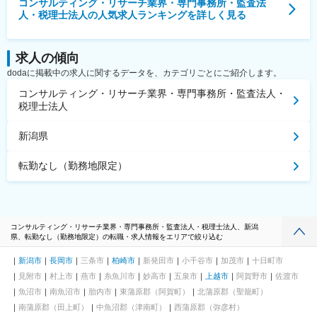
コンサルティング・リサーチ業界・専門事務所・監査法
人・税理士法人
の人気求人ランキングを詳しく見る
求人の傾向
dodaに掲載中の求人に関するデータを、カテゴリごとにご紹介します。
コンサルティング・リサーチ業界・専門事務所・監査法人・
税理士法人
新潟県
転勤なし（勤務地限定）
コンサルティング・リサーチ業界・専門事務所・監査法人・税理士法人、新潟
県、転勤なし（勤務地限定）の転職・求人情報をエリアで絞り込む
新潟市
長岡市
三条市
柏崎市
新発田市
小千谷市
加茂市
十日町市
見附市
村上市
燕市
糸魚川市
妙高市
五泉市
上越市
阿賀野市
佐渡市
魚沼市
南魚沼市
胎内市
東蒲原郡（阿賀町）
北蒲原郡（聖籠町）
南蒲原郡（田上町）
中魚沼郡（津南町）
西蒲原郡（弥彦村）