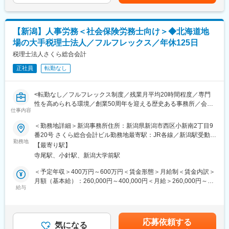
ヶ月×2回）賃金はあくまでも目安の金額であり、選考を通じて上
下する可能性があります。月給(月額)は固定手当を含めた表記で
＜同社の特徴＞
す。
・各分野の専門家や実務コンサルタントが顧客に合わせたプロジ
【新潟】人事労務＜社会保険労務士向け＞◆北海道地
ェクトチームを結成し、顧客の経営課題にあらゆる角度から的確
場の大手税理士法人／フルフレックス／年休125日
なアドバイスを行い、企業のニーズに最適なコンサルティングを
提供します。
税理士法人さくら総合会計
・チームコンサルティングを主眼に置いて企業支援を行っている
正社員
転勤なし
ため幅広い経験を積むことができます。
・スタッフ全員が「全体最適」の視点を持って仕事を行うため、
コミュニケーションのズレも防ぐことができています。そのため
<転勤なし／フルフレックス制度／残業月平均20時間程度／専門
チームコンサルティングならではのシナジー効果が生み出せ、顧
性を高められる環境／創業50周年を迎える歴史ある事務所／会計
客満足度も高いです。
仕事内容
事務所の中の「総合商社」として多方面にわたるサービスをワン
ストップで提供>
＜勤務地詳細＞新潟事務所住所：新潟県新潟市西区小新南2丁目9
変更の範囲：会社の定める業務
番20号 さくら総合会計ビル勤務地最寄駅：JR各線／新潟駅受動喫
■業務内容
勤務地
煙対策：屋内全面禁煙変更の範囲：会社の定める事業所
【最寄り駅】
会計事務所の中の「総合商社」として、業界に関わらず幅広いお
寺尾駅、小針駅、新潟大学前駅
客さまの役に立つ会計サービスを提供している当社にて、税理士
法人部門の顧問先を中心に、労働保険・社会保険に関する各種対
＜予定年収＞400万円～600万円＜賃金形態＞月給制＜賃金内訳＞
応や労務コンサルティングを担当いただきます。
月額（基本給）：260,000円～400,000円＜月給＞260,000円～
給与
400,000円＜昇給有無＞有＜残業手当＞有＜給与補足＞■昇給：年
■業務内容詳細
1回■賞与：年2回（7月・12月）※管理職で採用された場合は、深
・社会保険（健康保険や厚生年金）および労働保険（雇用保険や
夜残業手当のみ支給賃金はあくまでも目安の金額であり、選考を
労災保険）に関する諸手続き
通じて上下する可能性があります。月給(月額)は固定手当を含めた
応募依頼する
・給与計算、勤怠管理
気になる
表記です。