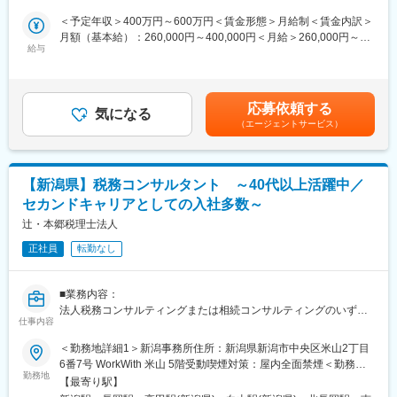
相談ができる風通しの良い職場です。
に関する各種対応や労務コンサルティングを担当いただきます。
＜予定年収＞400万円～600万円＜賃金形態＞月給制＜賃金内訳＞
月額（基本給）：260,000円～400,000円＜月給＞260,000円～
■魅力ポイント：
■業務詳細：
給与
400,000円＜昇給有無＞有＜残業手当＞有＜給与補足＞■昇給：年
【DX化を積極推進中】
◇数百人規模の給与計算、勤怠管理
1回■賞与：年2回（7月・12月）賃金はあくまでも目安の金額であ
DX化を積極推進中。クラウド等の活用により日々効率化に取り組
◇社会保険（健康保険や厚生年金）および労働保険（雇用保険や
り、選考を通じて上下する可能性があります。月給(月額)は固定手
んでおり、残業時間圧縮に積極的に取り組んでいます。
労災保険）に関する諸手続き
当を含めた表記です。
【地域経済の発展に貢献】
応募依頼する
◇その他、顧客要望に沿った労務に関するコンサルティング全般
気になる
柏崎市内で税理士法人は限られており、地域にとって無くてはな
（エージェントサービス）
らない存在です。地元企業にも浸透し、良好な関係を築けていま
■組織構成：
す。
労務部に配属となり、現在4名が在籍しています。
変更の範囲：会社の定める業務
【新潟県】税務コンサルタント ～40代以上活躍中／
■歓迎条件：
セカンドキャリアとしての入社多数～
別途記載の必須条件と併せ、以下経験等のお持ちの方は歓迎で
す。
辻・本郷税理士法人
◇複雑な勤怠ルール（フレックス、変形労働時間制、裁量労働な
正社員
転勤なし
ど）に対応した給与計算経験
◇中途入社、退職、休職者など、特殊なケースに関する給与計算
及び社会保険手続きの実務経験
■業務内容：
◇退職金に関する知識と実務経験
法人税務コンサルティングまたは相続コンサルティングのいずれ
◇従業員300名以上の企業での給与計算業務経験
仕事内容
かのまたは両方の業務をお願いします。
＜勤務地詳細1＞新潟事務所住所：新潟県新潟市中央区米山2丁目
■当法人の魅力：
法人向け税務コンサルティング
6番7号 WorkWith 米山 5階受動喫煙対策：屋内全面禁煙＜勤務地
◇グループ全体として税務・会計の「ワンストップサービス」を
・法人顧問業務（月次・決算・申告書作成など）
勤務地
詳細2＞長岡事務所住所：新潟県長岡市本町2-2-4 エヌビックビル
提供しており、事業経営のプロフェッショナル集団として顧客満
【最寄り駅】
・税に関する課題や現状のヒアリング
2階受動喫煙対策：屋内全面禁煙＜勤務地詳細3＞上越事務所住