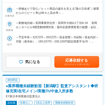
かき、共に成功を分かち合うようなご支援を実施。
～研修ありで安心／ヒット商品の誕生を支える“陰の立役者”／顧客
■当社の特徴：
からのリピート率は96％と高水準～
当社代表は東京で12年間のソフトウェア会社勤務を経て、故郷の
仕事内容
宮城県に戻ってきました。
■仕事概要
＜勤務地詳細＞長岡事業所住所：長岡市今朝白1丁目8-18 長岡
ビジネス開発を通じて自社が得たノウハウや知見を地域に還元し
ヒット商品の誕生を支える、陰の立役者。
センタービル9階受動喫煙対策：屋内全面禁煙変更の範囲：会社の
ていくfunakuの取組みは、スタートアップとも地方創生とも違っ
例えば、人気のドリンク、お菓子の新作フレーバー、SNSでも話
勤務地
定める事業所（リモートワーク含む）
た新しい枠組みとなっていくと考えています。
題沸騰中の便利な日用品・・・。大手メーカー各社や大手広告代
前期は塩釜市を知るためにデスクトップリサーチとフィールドワ
＜予定年収＞325万円～350万円＜賃金形態＞月給制＜賃金内訳＞
理店から信頼される当社は、消費者ニーズの調査を通じてあらゆ
ークを繰り返し実施。
月額（基本給）：185,037円～200,330円固定残業手当/月：
るヒット商品の誕生を支えてきました。
給与
今期はフィールドワークや当事者へのヒアリングを通じて、地域
50,597円～54,778円（固定残業時間35時間0分/月）超過した時間
今回お任せしたいのは、新商品やプロモーションの企画に向けた
の課題の内在化にチャレンジしました。現在は塩釜市の不のメカ
外労働の残業手当は追加支給＜月給＞235,634円～255,108円（一
市場調査の支援です。消費者モニターに配信するWebアンケート
ニズムの一部を自分たちなりに定義し、解決に向けたITの新規事
律手当を含む）＜昇給有無＞有＜残業手当＞有＜給与補足＞■昇給
の文面修正～アンケート配信・回答データの納品までをご担当い
業を立ち上げようとしています。
年1回（1月）■賞与年2回（6月・12月）賃金はあくまでも目安の
ただきます。
応募依頼する
気になる
金額であり、選考を通じて上下する可能性があります。月給(月額)
（エージェントサービス）
変更の範囲：会社の定める業務
は固定手当を含めた表記です。
■仕事内容
ミッションは、消費者モニターが回答しやすいアンケート文面を
作成することです。大手メーカーや大手広告代理店をはじめとし
締切間近
たクライアントが、何のためにリサーチをするかを理解し、目的
に沿って、柔軟に対応を進めていきましょう。
※業界職種未経験歓迎【新潟駅】監査アシスタント◆研
質問内容の大枠の策定は営業が、データの集計や分析は専門スタ
修充実/在宅メイン/実働7h/中途入所多数
ッフが対応します。社内の各部署とも連携し、クライアントの商
EY新日本有限責任監査法人
品企画やプロモーション企画をサポートしてください。
正社員
転勤なし
5名以上採用
職種未経験歓迎