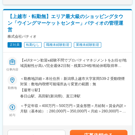
・案件の品質管理（複雑案件・大型案件については審査部にて審
であり、選考を通じて上下する可能性があります。月給(月額)は固
査を実施）
変更の範囲：会社の定める業務
定手当を含めた表記です。
・営業/マーケティング活動
【上越市・転勤無】エリア最大級のショッピングタウ
・その他事務手続き（オフィスの契約、経費の支払いなど）
■求人魅力
ン「ウイングマーケットセンター」パティオの管理運
(1) 事務作業や集客などの業務は本部管轄で行います。付加価値の
営
高い業務のみを担当いただくことで、地方拠点で高収入が期待で
株式会社パティオ
きます。
(2) リスクの高い相続税申告案件は審査部で審査チェックを行いま
正社員
転勤なし
職種未経験歓迎
業種未経験歓迎
す。法人で契約している税理士損害賠償保険に加えて、大型の損
害保険にも加入しているため万が一のことがあって安心です。
(3) 月間100万PVを誇るWEBメディアや全国ネットワークのある
【※UIターン歓迎※経験不問でプロパティマネジメントをお任せ/地
複数の大手金融機関との提携関係により継続的・安定的に業務を
域貢献性が高い/完全週休2日制・残業12H程/有給休暇取得率
仕事内容
受任できる体制があります。
100％と働き方◎】
(4) 主要駅のレンタルオフィスが拠点です。来客の利便性などを重
■職務概要：
＜勤務地詳細＞本社住所：新潟県上越市大字富岡539-2 受動喫煙
視し、受付サービスや会議室などの付帯設備があるところになり
北陸道上越インターチェンジ付近に展開する上越ウィングマーケ
対策：敷地内喫煙可能場所あり変更の範囲：無
ます。
ットセンター内の７０％の土地を所有する「パティオ上越 ウィ
勤務地
【最寄り駅】
■やりがい
ングマーケットセンター」運営会社で、ショッピングモールのプ
春日山駅、高田駅(新潟県)、直江津駅
◎お客様から直接感謝の言葉を頂ける
ロパティマネジメントをお願いします。
◎相続税申告は同じ案件がないため刺激的
＜予定年収＞400万円～500万円＜賃金形態＞月給制＜賃金内訳＞
◎初回相談から申告業務まで担当するため、自身の裁量をもって
■具体的な仕事内容：
月額（基本給）：280,000円～350,000円＜月給＞280,000円～
進められる
・経営者へのテナント誘致営業（１０年と長期の契約のため、商
給与
350,000円＜昇給有無＞有＜残業手当＞有＜給与補足＞年収には
■充実のインセンティブ
談相手は社長が多いです）
基本給、各種手当、賞与を含みます。基本給は経験、能力を考慮
年1回役員賞与の支給があり、前年1年間を通じて行っていただい
・入居テナントのサポート
し決定します。■賞与：年２回（前年度実績２．００ケ月）■昇
た付加業務（不動産提案や生命保険提案等）に関するインセンテ
・販促企画、イベント企画立案・実行
給：年１回（前年度実績３，０００円～６，０００円）賃金はあ