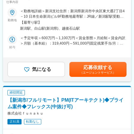
仕事内容
で幅広く取扱います。VUCAの時代だからこそ、採用プロセスは
・セミナーの企画運営
企業内での自走化が必要であり、採用ファーストで取組まれる企
・担当する法人は、社会福祉法人、公益財団・社団法人、一般社
＜勤務地詳細＞新潟支社住所：新潟県新潟市中央区東大通2丁目4
業を当社では実行実現支援します。
団・財団法人、NPO法人、学校法人、自治体等となります。
－10 日本生命新潟ビル9F勤務地最寄駅：JR線／新潟駅駅受動喫
勤務地
煙対策：屋内全面禁煙変更の範囲：会社の定める事業所
【最寄り駅】
また、採用後は「組織づくり・チームづくり」を通じて組織を活
■当社の特徴：
新潟駅、白山駅(新潟県)、越後石山駅
性化し、働く人や組織の可能性を引き出すことで、企業の持続可
・2023年7月よりフルフレックス、在宅勤務制度を導入し、柔軟
能な変革・成長支援をします。ディスカッションやインタビュー
な働き方を推進しています。
＜予定年収＞600万円～1,100万円＜賃金形態＞月給制＜賃金内訳
を通して本当に解決すべき課題を特定し、課題解決に向けた研修
・13社のグループ会社を保有し、企業経営に関わる様々な業務を
＞月額（基本給）：319,400円～591,000円固定残業手当/月：
やワークショップ、プロジェクトの企画から実行支援までを行い
給与
ワンストップで対応できます。
74,200円～137,200円（固定残業時間30時間0分/月）超過した時
ます。
・社会福祉法人、公益福祉法人に特に強みを持ち、道内10～
間外労働の残業手当は追加支給＜月給＞393,600円～728,200円
20％、新潟では50％以上のシェアを持ちます。
（一律手当を含む）＜昇給有無＞有＜残業手当＞有＜給与補足＞※
■求職者から選ばれる方法を明確化
・事業承継（M&A）にも強みを持ち、年間でも2～3件程度以上の
給与には30時間分の固定残業代を含む/超過分は全額支給※経験・
応募依頼する
会社の現状、採用市場（求職者心理）を正しく理解し、現状との
気になる
実績を保有しています。
能力、現年収など考慮の上、決定いたします■昇給：年1回■賞
（エージェントサービス）
ギャップを認識することで、人手不足で悩んでいる会社の『人材
・現在は企業経営にとって必要な未来会計（事業計画や、売上計
与：年2回（2ヶ月×2回）賃金はあくまでも目安の金額であり、選
採用』を成功へと導きます。
画の会計面からの支援）においても事業を推進中です。
考を通じて上下する可能性があります。月給(月額)は固定手当を含
※豊富な顧客ネットワークによる安定した経営基盤、得意業界、業
めた表記です。
■企業の本当の価値・ありたい姿の明確化
務を保有することでの圧倒的ノウハウが強みです。
締切間近
コーチングを用いたアプローチで、社員自身が企業の本当の価
【新潟市/フルリモート】PM(ITアーキテクト)◆プライ
値・ありたい姿を考えることで、社員の進む方向性を合わせま
す。
ム案件◆フレックス(中抜け可)
株式会社ｆｕｎａｋｕ
■経営課題解決に向けた実行支援
正社員
転勤なし
コンサルタント兼ファシリテーターとして、経営課題を解決する
ための研修やワークショップ・プロジェクトの企画・運営を行い
ます。