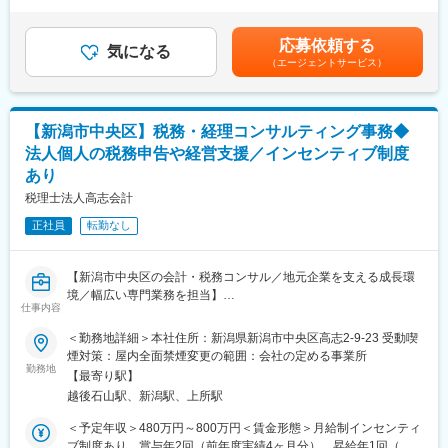
円～370,000円＜昇給有無＞有＜残業手当＞有＜給与補足＞年収
・1on1研修 など
・クライアントの経営状況把握や経営数値分析、節税提案、財務
は経験・スキルにより決定。賞与は能力・業績により変動。賃金
改善の支援
はあくまでも目安の金額であり、選考を通じて上下する可能性が
＜魅力ポイント＞
応募依頼する
・10～15件の顧問先を担当し、訪問を通じて税務・会計分野の相
気になる
あります。月給(月額)は固定手当を含めた表記です。
・「圧倒的なお客さま志向」「当事者意識」「成長志向」…自己
（エージェントサービス）
談対応、信頼関係の構築
実現の中に社会貢献の要素が多い人材が集結。
・相続税や資産対策（生前贈与、遺言整理、土地活用、自社株評
・「生涯顧客（お客さま）」「チームコンサルティング」「実
価等）に関する提案
行・実現支援」…お客さまの「計画立案ではなく、成功実現」の
・経営支援（黒字化サポート、資金繰り改善、金融機関提出資
ために、共に考え・行動し、チームでお客さまの期待を超える付
【新潟市中央区】税務・経理コンサルティング事務◆
料・補助金申請書類作成支援）
加価値を提供し続けることで、共創パートナーとなることを目指
法人個人の税務申告や経営支援／インセンティブ制度
・独立・開業支援（事業計画策定、助成金・補助金情報の提供）
しています。
あり
■業務の魅力
実務を通じて税務・会計の知識を身につけ、経営者のパートナー
税理士法人高志会計
としてスキルアップが可能です。幅広い経営支援業務を経験でき
正社員
転勤なし
ます。
変更の範囲：会社の定める業務
■教育体制
未経験者も安心して業務を習得できるよう、先輩社員が丁寧に
【新潟市中央区の会計・税務コンサル／地元企業を支える成長環
OJTを実施。外部研修や成長支援体制も充実しています。
境／幅広い専門業務を担当】
■就業環境
仕事内容
■業務概要
月平均残業時間は20時間程度。税理士試験前には残業なし・早帰
当社は新潟市中央区に拠点を構え、法人・個人のお客様に対して
りが可能です。インセンティブや昇給・賞与制度もあり、成果が
＜勤務地詳細＞本社住所：新潟県新潟市中央区高志2-9-23 受動喫
税務・会計業務全般と経営コンサルティングを提供する専門家集
正当に評価される環境です。
煙対策：屋内全面禁煙変更の範囲：会社の定める事業所
団です。本ポジションでは、税務申告や記帳代行、決算業務か
勤務地
■想定されるキャリアパス
【最寄り駅】
ら、資産対策や相続税関連のサポート、創業支援まで、会計領域
税務・会計の専門性を磨き、コンサルタントや管理職へのキャリ
越後石山駅、新潟駅、上所駅
を超えた多様な業務をお任せします。お客様のパートナーとし
アアップが可能です。
て、経営課題の解決や事業成長の支援に貢献していただきます。
■企業の特徴/魅力
＜予定年収＞480万円～800万円＜賃金形態＞月給制インセンティ
地域密着型で安定した経営基盤と高い信頼性を誇り、和やかな雰
ブ制度あり。賞与年2回（前年度実績4ヶ月分）、昇給年1回（前