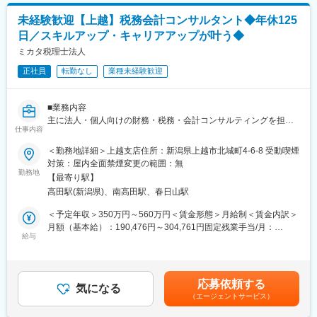
(2)県内トップクラスの税理士法人..
NSGグループの一員である当社において、クライアント企業の給
相続、事業承継に関するコンサルティングでは県内トップクラス
未経験歓迎【上越】税務会計コンサルタント◆年休125
与計算業務を担当していただきます。
の実績を誇る同社。
日／スキルアップ・キャリアアップが叶う◆
グループ内には100を超える法人があり、各社の給与計算、およ
その実績をさらに伸ばし、コンサルティング会社としての特色を
び付随業務に携わっていただくポジションです。
ミカタ税理士法人
強固なものにするため、今回コンサルタントの採用を検討してい
ます。
正社員
転勤なし
業種未経験歓迎
▼具体的には…
最近ではクラウド会計を導入し、様々な経験をすることができま
・給与および賞与計算業務
す。
・各種保険料関連業務
■業務内容
・所得税、住民税関連業務
変更の範囲：会社の定める業務
主に法人・個人向けの財務・税務・会計コンサルティングを担当
・年末調整業務
仕事内容
していただきます。
・企業型確定拠出年金事務 など
＜勤務地詳細＞上越支店住所：新潟県上越市北城町4-6-8 受動喫煙
【具体的には】
対策：屋内全面禁煙変更の範囲：無
■魅力：
・月次決算業務
勤務地
・NSGグループ企業の割引特典
【最寄り駅】
・会計・税務顧問、コンサルティング
（学習塾、各種習い事スクール、ホテルイタリア軒レストラン、
高田駅(新潟県)、南高田駅、春日山駅
・創業・会社設立支援
賃貸不動産の仲介手数料、メディカルフィットネス ロコパーク
・事業計画作成支援
＜予定年収＞350万円～560万円＜賃金形態＞月給制＜賃金内訳＞
など約70種）
・資金調達支援
月額（基本給）：190,476円～304,761円固定残業手当/月：
・小学校就学まで時短勤務が可能です（産休・育休取得実績あ
・組織再編
給与
59,524円～95,239円（固定残業時間40時間0分/月）超過した時間
り）
・企業再生・・・など
外労働の残業手当は追加支給＜月給＞250,000円～400,000円（一
・専門業務に特化することにより、その分野でのスペシャリスト
律手当を含む）＜昇給有無＞有＜残業手当＞有＜給与補足＞※現職
を目指して業務に取り組んでいける環境です。
社内には事業承継・相続対策部門や法人部門などその分野に長け
（前職）および経験・能力を考慮したうえで決定します。年収
応募依頼する
たスペシャリストが在籍しています。
気になる
例：年収390万円/20代後半 実務未経験入社/初年度年収年収500
■企業・就業環境について
（エージェントサービス）
クライアントには最適なソリューションを提供するため、自分の
万円/30代前半 実務経験4年入社/初年度年収年収1,100万円/30代
NSGビジネスサポートは、NSGグループの経理業務・給与計算業
専門分野の強みを発揮しながら他部門と連携し、クライアントに
半ば 経験10年(役職：部長)賃金はあくまでも目安の金額であ