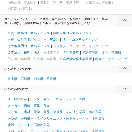
南魚沼郡（湯沢町）
岩船郡（関川村、粟島浦村）
三島郡（出雲崎町）
刈羽郡（刈羽村）
コンサルティング・リサーチ業界・専門事務所・監査法人・税理士法人、新潟
県、転勤なし（勤務地限定）の転職・求人情報を業種で絞り込む
経営・戦略コンサルティング
組織人事コンサルティング
財務・会計アドバイザリー（FAS）
リスクコンサルティング
その他専門コンサルティング
シンクタンク
マーケティング・リサーチ
監査法人
税理士法人
法律事務所
会計事務所
特許事務所・弁理士事務所
司法書士事務所・行政書士事務所
社会保険労務士事務所
総合コンサルティング
ほかのエリアで探す
富山県
石川県
福井県
長野県
ほかの業種で探す
IT・通信業界
インターネット・広告・メディア業界
メーカー（機械・電気）業界
メーカー（素材・化学・食品・化粧品・その他）業界
商社業界
医薬品・医療機器・ライフサイエンス・医療系サービス
金融業界
建設・プラント・不動産業界
人材サービス・アウトソーシング業界・コールセンター
小売業界