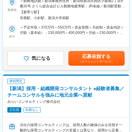
＜勤務地詳細＞新潟事務所住所：新潟県新潟市西区小新南2丁目9
て、他のエキスパートによる協力と刺激を受けながら自身の専門
し、会計・税務に関するサービス提供を行っていただきます。
番20号 さくら総合会計ビル勤務地最寄駅：JR各線／新潟駅受動喫
スキルを磨くことが出来る環境です。
勤務地
煙対策：屋内全面禁煙
【最寄り駅】
■募集概要：
＜広範囲な取り扱い業務＞
寺尾駅、小針駅、新潟大学前駅
◇社会福祉法人や公益法人、非営利法人の会計・税務は、一般企
中小企業が主な顧問先になりますが、医療法人、公益法人、社会
業に適用される企業会計と異なり、特別な会計の基準、法令等に
＜予定年収＞370万円～550万円＜賃金形態＞月給制＜賃金内訳＞
福祉法人、地方公共団体、海外法人、そして個人と、幅広いお客
従っております。会計事務所の業界では、これら特殊な会計の基
月額（基本給）：230,000円～400,000円＜月給＞230,000円～
様に対して、税務サービスを提供しています。お仕事を通じて、
準、税制、関連する法令を理解し指導できる人材が少ない状況に
給与
400,000円＜昇給有無＞有＜残業手当＞有＜給与補足＞※年齢・経
幅広い分野での税務・会計業務を経験出来ます。
あります。
験・資格等を考慮し、同事務所規程により決定します。■賞与：年
◇当事務所では、社会福祉法人、公益法人、非営利法人の選任部
2回■昇給：年1回■残業手当：管理職で採用された場合は、深夜残
変更の範囲：会社の定める業務
署を設置しており、本求人はその選任部署のスタッフの求人とな
業手当のみ支給賃金はあくまでも目安の金額であり、選考を通じ
応募依頼する
ります。特別な会計の基準や税制、法令等を一から学習し、先輩
気になる
て上下する可能性があります。月給(月額)は固定手当を含めた表記
（エージェントサービス）
社員に同行し経験を積んだ後、習得レベルに応じた担当を持つこ
です。
ととなります。公共の福祉や公益性に富んだ視点で担当先を指導
し、社会貢献的な意義のある専門サービスを担っていただきま
す。
締切間近
【新潟】採用・組織開発コンサルタント ※経験者募集／
■具体的には：
・仕訳処理の点検・指導及び試算表、決算書の作成に対する助
チームコンサルを強みに地元企業へ貢献
言・指導
みらいコンサルティング株式会社
・税務、会計、理事会の運営等が、会計の基準、税制、関連法令
正社員
転勤なし
に従っているかの点検・指導
・経営に対する助言・指導
・会計ソフトの運用支援、事務効率化、労務、総務に対する助
当社の採用コンサルティングは、採用人数の確保のみを目指す一
言・指導
般的な採用コンサルティングの支援とは異なり、採用から定着ま
・公会計（自治体）財務書類の作成支援