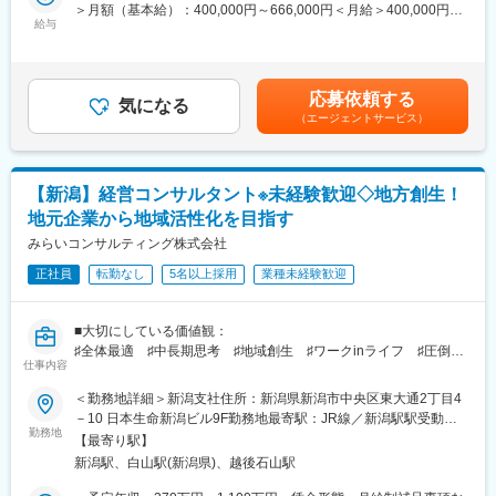
取り組む等、残業時間削減に取り組んでいます。
＞月額（基本給）：400,000円～666,000円＜月給＞400,000円～
先輩社員による丁寧なOJT体制で、未経験分野も安心してチャレ
給与
666,000円＜昇給有無＞有＜残業手当＞有＜給与補足＞※年収には
ンジできます。実践を通じて専門性を高められる環境です。
■職務概要：
基本給、各種手当、賞与を含みます。※基本給は経験、能力を考慮
当社の税理士として20社程度の企業を担当し、各種税理士業務を
の上、社内規定に従い決定します。■賞与：年3回（夏季・冬季・
■就業環境
お任せします。
決算賞与：前年度実績30万円～200万円）■昇給：年1回（前年度
転勤なし、マイカー通勤可、月平均残業20時間程度。年間休日
応募依頼する
気になる
実績4,000円～7,000円／月）賃金はあくまでも目安の金額であ
110日、福利厚生も充実し、働きやすさを重視しています。
（エージェントサービス）
▼具体的には下記業務をお任せします：
り、選考を通じて上下する可能性があります。月給(月額)は固定手
・担当する法人の内部監査業務
当を含めた表記です。
■想定されるキャリアパス
・各種書類の作成（残高試算表、確定申告書等）
経験を積むことで、コンサルタントやマネジメント職など多様な
・記帳代行
キャリアへと発展できる環境です。
【新潟】経営コンサルタント※未経験歓迎◇地方創生！
・年末調整業務 等
地元企業から地域活性化を目指す
・企業や事業の成長に応じた、部門責任者の育成や経営管理の仕
■企業の特徴/魅力
組み作りのサポート
みらいコンサルティング株式会社
地域企業に寄り添い、信頼と実績を重ねる専門家集団として、企
・財産や経営権の承継、トラブル対策など
業の夢や目標の実現をサポートしています。
正社員
転勤なし
5名以上採用
業種未経験歓迎
・相続贈与、遺言、名義変更など
・起業、独立支援
変更の範囲：会社の定める業務
・海外進出支援
■大切にしている価値観：
・経営改善、事業再生のサポート
♯全体最適 ♯中長期思考 ♯地域創生 ♯ワークinライフ ♯圧倒的
※一部書類は内勤スタッフが作成しますので、顧客折衝を中心にお
仕事内容
なお客さま志向 ♯当事者意識
願いします
＜勤務地詳細＞新潟支社住所：新潟県新潟市中央区東大通2丁目4
■同社の魅力：
－10 日本生命新潟ビル9F勤務地最寄駅：JR線／新潟駅駅受動喫
■働き方：
・「圧倒的なお客さま志向」「当事者意識」「成長志向」。自己
勤務地
煙対策：屋内全面禁煙変更の範囲：会社の定める事業所
・基本的にお客様先に出向いての折衝を行い、1日平均2社ほどを
【最寄り駅】
実現の中に社会貢献の要素が多い人材が集結。
回ります。
新潟駅、白山駅(新潟県)、越後石山駅
・「生涯顧客（お客さま）」「チームコンサルティング」「実
・エリアは新潟市内が中心となり、社用車で移動しております。
行・実現支援」