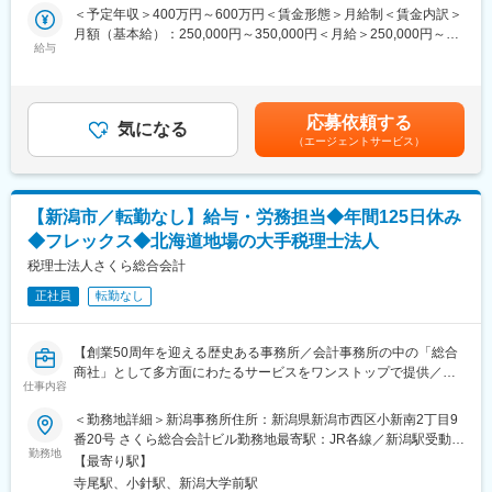
ます。経理・会計業務の実態を確認し、適正な処理が行われてい
＜予定年収＞400万円～600万円＜賃金形態＞月給制＜賃金内訳＞
変更の範囲：会社の定める業務
るかをチェックします。
月額（基本給）：250,000円～350,000円＜月給＞250,000円～
※巡回監査はマイカー使用し、ガソリン代は規定に基づき支給しま
給与
350,000円＜昇給有無＞有＜残業手当＞有＜給与補足＞■賞与：年
す。
2回(昨年度実績:計3.50ヵ月)*提示年収は、現(前)年収を考慮し、決
2、経理業務の指導・アドバイス：
定します。■上記以外に、下記手当があります。・職能手当:担当
お客さまに記帳方法や会計処理の改善点、税務上の注意点などを
先の顧問料やサービス内容に応じて支給 ・資格手当:保有の資格に
応募依頼する
アドバイスします。適切な処理方法を指導し、企業の基礎となる
気になる
応じて支給賃金はあくまでも目安の金額であり、選考を通じて上
（エージェントサービス）
経理業務をサポートします。
下する可能性があります。月給(月額)は固定手当を含めた表記で
3、月次・年次決算のサポート：
す。
月次決算書や年次決算書の作成、税務申告に必要な資料の準備等
の支援を行います。
【新潟市／転勤なし】給与・労務担当◆年間125日休み
4、各種ソリューション提案：
◆フレックス◆北海道地場の大手税理士法人
お客さまのニーズに合わせて会計ソフト導入や保険を活用したリ
スクマネジメント等を提案します。その他に年末調整、確定申
税理士法人さくら総合会計
告、法定調書、償却資産申告等のサポートもお任せします。
正社員
転勤なし
■担当顧客について：
目安20社くらいを担当していただきます。エリアは、事務所から
【創業50周年を迎える歴史ある事務所／会計事務所の中の「総合
車で30～40分の範囲のお客様がメインですが、一部、特殊法人や
商社」として多方面にわたるサービスをワンストップで提供／フ
社会福祉法人をご担当いただく場合は遠方のお客様となることが
仕事内容
ルフレックス制度／専門性を高められる環境◎】
ありますが、全て新潟県内のお客様です。
＜勤務地詳細＞新潟事務所住所：新潟県新潟市西区小新南2丁目9
■業務内容：
番20号 さくら総合会計ビル勤務地最寄駅：JR各線／新潟駅受動喫
■組織構成：
会計事務所の中の「総合商社」として、業界に関わらず幅広いお
勤務地
煙対策：屋内全面禁煙
配属を予定している本店の巡回監査は30～50代の6名が担当して
【最寄り駅】
客さまの役に立つ会計サービスを提供している当社にて、税理士
います。小規模なチームのため年齢や役職の垣根を越えて気軽に
寺尾駅、小針駅、新潟大学前駅
法人部門の顧問先を中心に、給与計算業務と労働保険・社会保険