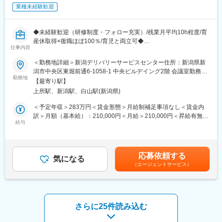
＜仕事の流れ／例＞
業種未経験歓迎
▼リサーチ目的のすり合わせ
「リサーチをすることで、何に活かしたいのか」「そのためにア
ンケートでどんな質問をするか」など、営業がクライアントとす
◆未経験歓迎（研修制度・フォロー充実）/残業月平均10h程度/育
り合わせた情報の共有を受けるところから対応スタート。今後の
産休取得×復職ほぼ100％/育児と両立可◆
スケジュールや調査対象者のイメージなどについて細かくすり合
仕事内容
わせを行なったのち、顧客対応を引き継ぎます。
■業務内容：
＜勤務地詳細＞新潟デリバリーサービスセンター住所：新潟県新
公認会計士の事務業務をサポートしていただくお仕事です。
潟市中央区東堀前通6-1058-1 中央ビルデイング2階 会議室勤務地
▼アンケート画面の作成
具体的には、以下のような会計士のアシスタント業務をお任せし
勤務地
最寄駅：各線／新潟駅受動喫煙対策：屋内全面禁煙
【最寄り駅】
すり合わせた内容をもとに、専用のシステムを使って設問を考
ます。
え、アンケートを形にしていきます。「より回答しやすい文面に
上所駅、新潟駅、白山駅(新潟県)
・社内の監査ツールを使用した監査補助業務
するには？」「より回答しやすい順序に並べ替えるなら？」とい
・Excelデータ加工・集計
＜予定年収＞283万円＜賃金形態＞月給制補足事項なし＜賃金内
った観点でアンケートを作成し、クライアントのチェックを受け
・資料作成等の事務（Word、Excel、PowerPointを使用）等
訳＞月額（基本給）：210,000円＜月給＞210,000円＜昇給有無＞
ます。
業務のなかで利用するツールの割合目安としては、下記のイメー
給与
有＜残業手当＞有＜給与補足＞※上記年収は残業代・賞与を含んだ
ジです。
想定金額です。※経験・スキルを考慮し、当社規定により決定しま
▼アンケート配信
Excel：7割
す。※残業代は100%支給します。■賞与：年2回、昇給：年1回賃
クライアントからアンケート文面のOKをもらえたら、アンケート
監査ツール：2割
金はあくまでも目安の金額であり、選考を通じて上下する可能性
を送信しましょう。
応募依頼する
Word、PowerPoint：1割
気になる
があります。月給(月額)は固定手当を含めた表記です。
（エージェントサービス）
※現在ペーパーレス化に伴い、CSV やテキスト、Excel ファイルな
▼データ回収
ど様々な出力データのなかから必要なデータを抽出する必要があ
必要な数の回答データが揃ったら、抜け漏れがないか、ミスがな
り、多様なツールを駆使し業務効率化を図っています。
いかを最終確認。クライアントに納品して、対応完了となりま
※会計士とともにクライアント先への同行や、常駐して業務するこ
す。
と、出張も含まれます。
さらに25件読み込む
※5～15案件を並行して担当。顧客とのフロントに立つため、裁量
■組織構成