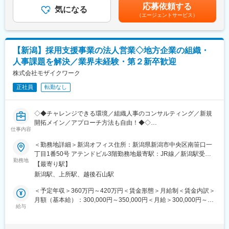
度賃金はあくまでも目安の金額であり、選考を通じて上下する可
いが込められています。その願い通り、現在では上越市内はもと
応募依頼する
当事務所にご依頼頂く取引先様や顧問先企業様への会計監査、決
気になる
能性があります。月給(月額)は固定手当を含めた表記です。
より、長野や富山からも多くの
（エージェントサービス）
算業務、相続税申告の業務を担当頂きます。顧問先数は150を超
お客様にご来店いただいており、まさに新潟県西部の中心地とな
え、様々な企業からのご相談に対応して頂きます。経理、会計、
っています。
財務に関するご相談に対して所属税理士と連携しながら対応して
・「ウィングマーケット」は、上越発全国への情報発信基地とし
いきます。ご自身の力量に合わせて担当を持って頂く予定です。
て「羽ばたく」ような商業施設になりたい、との願いで命名しま
【新潟】採用支援事業の法人営業◇地方企業の組織・
巡回監査等のご経験がある方は顧問先への巡回業務をお任せして
した。
人事課題を解決／業界未経験・第２新卒歓迎
いきたいと考えております。(1人平均20社担当／担当社数に合わ
・次の３０年に向けてさらに地域の皆様に愛される商業施設を目
せて評価や賞与額がUPします)
株式会社モザイクワーク
指しています。
■組織構成：
正社員
転勤なし
7名(うち税理士2名)の従業員が活躍中です
変更の範囲：会社の定める業務
■キャリアパス：
内勤にて会計ソフトへの入力や事務所内業務に慣れていただきま
◇◆チャレンジできる環境／組織人事のコンサルティング／新規
す→顧問先を同行訪問し徐々に巡回監査に慣れていただきます→
開拓メイン／アプローチ方法も自由！◆◇
独り立ち頂きｍ巡回監査業務に従事頂きます。※希望により経営計
仕事内容
画策定業務や資産税、相続税業務を担当頂く事も可能です。
「人」「組織」の課題を解決するコンサルティングファームであ
＜勤務地詳細＞新潟オフィス住所：新潟県新潟市中央区南笹口一
■働き方、就業環境：
る当社にて、ソリューション営業をお任せします。
丁目1番50号 アテンドビル3階勤務地最寄駅：JR線／新潟駅受動
年間休日120日以上、完全土日祝休みとワークライフバランスに
勤務地
喫煙対策：屋内全面禁煙変更の範囲：会社の定める事業所
優れた勤務環境です。テレワークや在宅勤務併用可能
【最寄り駅】
■業務内容：
新潟駅、上所駅、越後石山駅
組織人事のコンサルティングが主な業務です。（採用のコンサル
ティングも行います）
＜予定年収＞360万円～420万円＜賃金形態＞月給制＜賃金内訳＞
まずは人事の課題をヒアリングし、その課題に対して制度を変え
月額（基本給）：300,000円～350,000円＜月給＞300,000円～
たほうがいい、教育制度変えたほうがいい、評価制度変えたほう
給与
350,000円＜昇給有無＞有＜残業手当＞有＜給与補足＞■モデル年
がいい、などの根本を改善を行います。表面的に採用できていな
収例・600万円／マネジメント職／30代後半・420万円／ディレク
い・人が足りていない場合は、採用の手段という形で広告媒体出
ター職／20代後半■給与改定／年4回※3ヶ月毎の評価により4回給