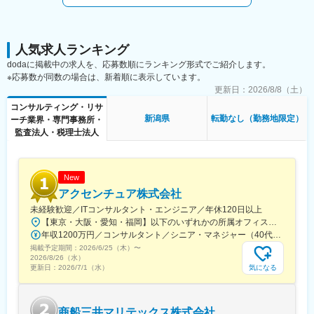
を持って仕事を進められます。
全体で200名弱が監査アシスタントとして在籍しています。
※2～3ヶ月の研修あり。知識を基礎から学べます。
うち25名程度が業務の振り分けや新しく入所された方のサポート
等マネジメント業務を行っており、残りの方々がメンバーとして
変更の範囲：会社の定める業務
就業しています。
人気求人ランキング
全員が新卒ではなく中途で入所されており、監査アシスタントの
dodaに掲載中の求人を、応募数順にランキング形式でご紹介します。
業務は未経験から入所された方がほとんどです。
※応募数が同数の場合は、新着順に表示しています。
20代～50代まで幅広い年齢層の方々が活躍をしており、30代後半
更新日：
2026/8/8（土）
～40代前半の方々が比較的多く在籍しています。
コンサルティング・リサ
新潟県
転勤なし（勤務地限定）
ーチ業界・専門事務所・
■特徴・魅力
監査法人・税理士法人
・新しいツール、データ処理スキルを身に着けることが出来る環
境で、淡々と業務をこなすのではなく日々成長しながらキャリア
を築くことが出来ます。
・日々異なる業務に携わり、知識と視野を広げながら成長できま
New
す
アクセンチュア株式会社
・入社後にはスキルアップを目的としたトレーニングの機会も用
未経験歓迎／ITコンサルタント・エンジニア／年休120日以上
意されており、スキルに不安を感じている方も挑戦いただけま
【東京・大阪・愛知・福岡】以下のいずれかの所属オフィスもしくは各エリアのプロジェクト先 所属オフィス：■赤坂インターシティ■関西オフィス■アクセンチュア・アドバンスト・テクノロジーセンター名古屋■福岡オフィス※詳細は勤務地一覧よりご覧いただけます。※所属オフィスを問わずプロジェクトにより、国内出張、海外出張の可能性があります【魅力ポイント│世界の知恵を活用】世界中のベストプラクティスがデータベースに集約されており、数多くの事例や社員の知恵を活用できます。日本では前例のない案件でも、世界各国の社員からオンライン・オフライン（海外出張）問わず、気軽にアドバイスを受けることができます。★ この求人のPOINT ★￣￣V￣￣￣￣￣￣￣￣￣＃世界約78万人規模の大手基盤で安定性◎若手から裁量大きく挑戦・成長できる環境＃土日祝休／連続5日以上の休暇取得も可能！／フルフレックス（コアタイムなし）＃コンサル・IT未経験者向けの手厚い研修◎／メンター制度もあるため安心してチャレンジOK！
す。
年収1200万円／コンサルタント／シニア・マネジャー（40代） 年収1000万円／テクノロジーアーキテクト（30代）
掲載予定期間：
■働き方について
2026/6/25（木）
〜
2026/8/26（水）
入社から3日程度は出社、1ヶ月は在宅勤務にて研修、実際に業務
気になる
更新日：
2026/7/1（水）
がスタートする際は2、3週間程度出社を想定しています。
※個人のスキルにあわせて仕事をお任せします。
商船三井マリテックス株式会社
■過去入社者例