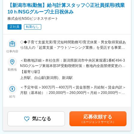
下記の業務は経験や、能力次第でお任せいたします。
【新潟市/転勤無】給与計算スタッフ◇正社員採用/残業
・経営計画書作成等の経営コンサルティング、相続、贈与税の申
10ｈ/NSGグループ/土日祝休み
告書の作成
・株価算定、事業承継コンサルティング
株式会社NSGビジネスサポート
正社員
転勤なし
■育成体制～未経験から経営者のパートナーに～
入社10年目ぐらいの中堅社員の方に、現場で使える財務諸表の読
み取り方から営業の同席などを0ベースで手取り足取り教えていた
◇◆子育て支援充実/育児短時間勤務可/育児休業・男女取得実績あ
だけます。
り/法人の「起業支援・アウトソーシング業務」を受託する事業を
新卒入社の方の場合は、3年目から1人立ちになりますが、中途の
仕事内容
展開/簿記・経理知識を活かす/NSGグループの支援業務/専門業務
方は能力に応じて独り立ちいただきます。
でスペシャリストを目指す◆◇
＜勤務地詳細＞本社住所：新潟県新潟市中央区東堀通1番町494-3
NSGグループ東堀本部3F受動喫煙対策：敷地内全面禁煙変更の範
≪組織体制≫
■おすすめPOINT ＼子育てとキャリアを両立しやすい職場環境／
勤務地
囲：会社または関係法人等の定める事業所
社員数は全体で39名であり、平均年齢は42歳程度になります。税
【最寄り駅】
・NSGグループの一員として、100を超える法人の給与計算業務
理士の有資格者はもちろん、アルバイトからコンサルタントにな
上所駅、白山駅(新潟県)、新潟駅
を担当！多岐にわたる業界での経験が積めます。
った社員など様々な経歴をお持ちの方が在籍しています。
・育児短時間勤務や産休・育休の取得実績があり、小学校就学ま
＜予定年収＞300万円～400万円＜賃金形態＞月給制＜賃金内訳＞
で時短勤務可能です◎
月額（基本給）：200,000円～260,000円＜月給＞200,000円～
■当社の特徴：
・学習塾や習い事スクール、ホテル、フィットネス施設など、
給与
260,000円＜昇給有無＞有＜残業手当＞有＜給与補足＞※上記はモ
(1)資格取得に向けたサポート...
NSGグループ企業の割引特典が充実しています◎
デル年収です。待遇その他条件は経験・スキルにより決定します■
当社では、資格取得に向けてサポートを行っています。実際に
・多岐にわたる業界で事業展開している「NSGグループ」を支え
その他条件により以下を支給 ライフプラン手当 9,000円～
OJTや社内研修を経て、実務経験を積める環境であることはもち
るやりがい
11,700円 通勤手当 上限35,000円■昇給／給与改定：年1回■賞
ろん、試験前には一週間の長期休暇を取得することができます。
応募依頼する
気になる
与：年2回 ※会社業績および人事考課により決定賃金はあくまで
実際に現在就業されている社員の中にはアルバイトととして就業
（エージェントサービス）
■業務内容：
も目安の金額であり、選考を通じて上下する可能性があります。
し、実務経験を経て資格を取得した社員もおります。
当社は、NSGグループで、経理・総務関連のビジネス・プロセ
月給(月額)は固定手当を含めた表記です。
ス・アウトソーシング（BPO）サービスを展開しています。