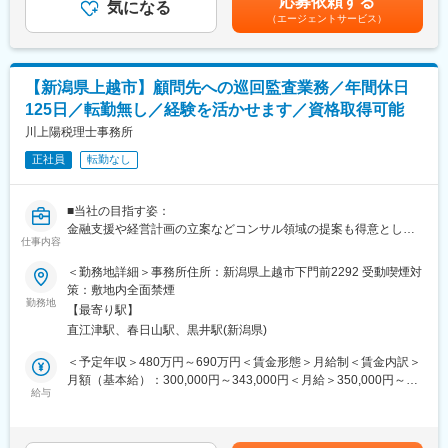
応募依頼する
ィブが支給されます。具体的には、担当した相続案件からグルー
・誘致企業の視察
気になる
くまでも目安の金額であり、選考を通じて上下する可能性があり
（エージェントサービス）
プ会社にトスアップしていただいた不動産や保険が決まった場合
・家賃交渉
ます。月給(月額)は固定手当を含めた表記です。
に、グループ会社に入る報酬の一定額がインセンティブとなりま
・その他
す。全スタッフの実績値から数十万～数百万円程度が想定されま
【営業スタイル】
す
・出張：営業活動や視察のため、月１～２回、１泊２日程度の出
【新潟県上越市】顧問先への巡回監査業務／年間休日
張を伴う場合があります
125日／転勤無し／経験を活かせます／資格取得可能
変更の範囲：会社の定める業務
・営業エリア：上越市、長野北部エリア、北陸エリアを中心に営
業活動をお願いします。
川上陽税理士事務所
【テナント構成】
正社員
転勤なし
・出店企業：上越市内、長野、富山の企業を中心に約９０店が出
店
・業種：飲食、アパレル、ビユーティコスメ、ヘアサロン、靴、
■当社の目指す姿：
各種教室、楽器、雑貨等
金融支援や経営計画の立案などコンサル領域の提案も得意として
仕事内容
おり、顧客の多岐にわたるニーズに応えていきたいと考えており
■株式会社パティオについて
ます。
＜勤務地詳細＞事務所住所：新潟県上越市下門前2292 受動喫煙対
・１９９４年の開業以来、年間約３００万人が来場する、９０店
■概要：
策：敷地内全面禁煙
舗が出店する上越ウィングマーケットセンター内で、３０店舗が
当事務所にて会計監査業務、決算業務、相続税申告業務を担当頂
勤務地
出店するパティオ専門店モール及びスーパーマーケット、ホーム
【最寄り駅】
きます。
センター等の単独店舗５店舗を賃貸管理しています。
直江津駅、春日山駅、黒井駅(新潟県)
■担当業務：
・２０２４年には開業３０周年を迎え大幅リニューアルを行い、
法人税務顧問先の会計監査業務、決算業務
＜予定年収＞480万円～690万円＜賃金形態＞月給制＜賃金内訳＞
喫茶店「高倉珈琲」の直営開始、２０２５年秋には住宅展示場を
個人事業主税務顧問先の会計監査業務、決算業務
月額（基本給）：300,000円～343,000円＜月給＞350,000円～
オープンするなど、地域住民が集う場所として発展を続けていま
年末調整、法定調書合計表、償却資産税申告
給与
400,000円（一律手当を含む）＜昇給有無＞有＜残業手当＞有＜
す。
経営計画策定、資金繰りシミュレーション業務
給与補足＞■昇給：年1回■賞与：年2回(2～2.4ヶ月分＋個人成績に
・PATIO（パティオ）とはスペイン語で「中庭」の意味で、上越
続税申告書、法定調書合計表作成業務
よる)■モデル年収：業界経験者／30代後半 8年目：年収800万円程
市の中庭として地域の方々が集まる場所になって欲しいという願
■業務内容詳細：