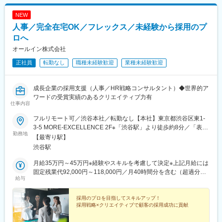
(南海線)、長堀橋駅、天王寺駅前駅、栄駅(愛知県)、呉服町駅(福岡
県)、四宮駅、京成八幡駅
NEW
人事／完全在宅OK／フレックス／未経験から採用のプ
ロへ
オールイン株式会社
正社員
転勤なし
職種未経験歓迎
業種未経験歓迎
成長企業の採用支援（人事／HR戦略コンサルタント）◆世界的ア
ワードの受賞実績のあるクリエイティブ力有
仕事内容
フルリモート可／渋谷本社／転勤なし【本社】東京都渋谷区東1-
3-5 MORE-EXCELLENCE 2F※「渋谷駅」より徒歩約8分／「表参
勤務地
道駅」より徒歩約10分
【最寄り駅】
渋谷駅
月給35万円～45万円※経験やスキルを考慮して決定※上記月給には
固定残業代92,000円～118,000円／月40時間分を含む（超過分は
給与
別途支給）
採用のプロを目指してスキルアップ！
採用戦略×クリエイティブで顧客の採用成功に貢献