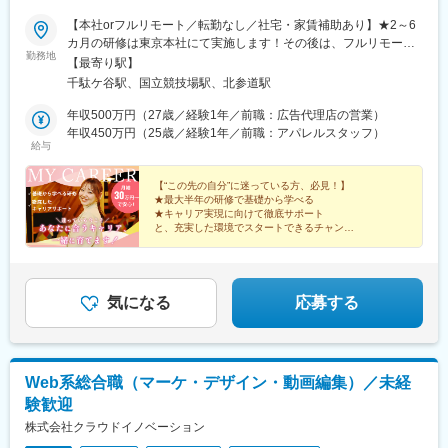
【本社orフルリモート／転勤なし／社宅・家賃補助あり】★2～6
カ月の研修は東京本社にて実施します！その後は、フルリモート
勤務地
の相談も可能です◎本社：東京都渋谷区千駄ヶ谷1-11-14 ビジデ
【最寄り駅】
ンス千駄ヶ谷603＜ アクセス ＞・JR中央本線「千駄ケ谷駅」より
千駄ケ谷駅、国立競技場駅、北参道駅
徒歩5分・都営地下鉄大江戸線「国立競技場駅」より徒歩5分・東
京メトロ副都心線「北参道駅」より徒歩7分・JR山手線「原宿
年収500万円（27歳／経験1年／前職：広告代理店の営業）
駅」より徒歩9分※受動喫煙対策：屋内喫煙可能場所あり
年収450万円（25歳／経験1年／前職：アパレルスタッフ）
給与
【“この先の自分”に迷っている方、必見！】
★最大半年の研修で基礎から学べる
★キャリア実現に向けて徹底サポート
と、充実した環境でスタートできるチャンス♪
★年間休日125日以上・土日祝休み
★残業ほぼなし
★フルリモート可
★社宅・家賃補助あり
気になる
応募する
Web系総合職（マーケ・デザイン・動画編集）／未経
験歓迎
株式会社クラウドイノベーション