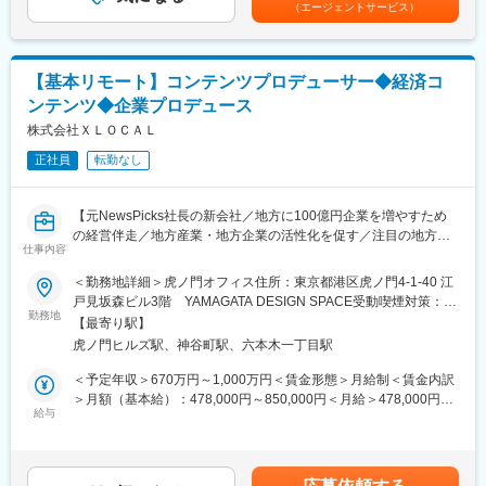
※組織は約30名で、平均年齢は36歳です。
（エージェントサービス）
ロデュースするコアメンバーを募集します。
有名企業やスタートアップ、コンサルタントなど出身のユニーク
なメンバーで構成されています。
■組織構成
※組織は約30名で、平均年齢は36歳です。
＜対象となる顧客＞
【基本リモート】コンテンツプロデューサー◆経済コ
有名企業やスタートアップ、コンサルタントなど出身のユニーク
主には100億円未満の経営者で、地方の老舗企業や成長意欲の高
ンテンツ◆企業プロデュース
なメンバーで構成されています。
い企業の経営層
株式会社ＸＬＯＣＡＬ
※現在はリモートワーク中心ですが、チームビルディングのため必
■業務内容：
要に応じて出社を伴います
正社員
転勤なし
◯経営変革のプロデュース
└ 経営者および経営チームとの対話を通じて「100億ロードマッ
変更の範囲：会社の定める業務
プ」を言語化し、変革への熱量を最大化させる。
【元NewsPicks社長の新会社／地方に100億円企業を増やすため
└ 描いた未来を「経営計画書（ピッチブック）」として可視化
の経営伴走／地方産業・地方企業の活性化を促す／注目の地方創
し、組織の意思決定スピードを上げるための指針を完成させる。
仕事内容
生ベンチャー／20～30代が活躍中】
＜勤務地詳細＞虎ノ門オフィス住所：東京都港区虎ノ門4-1-40 江
◯出口戦略の実行支援
■ミッション：
戸見坂森ビル3階 YAMAGATA DESIGN SPACE受動喫煙対策：屋
└ 描いたビジョンと現状の乖離を埋めるため、最適な人材や外部
◯オリジナルコンテンツの企画・取材・制作
勤務地
内全面禁煙変更の範囲：無
リソースを供給し、変革を完遂させる。
【最寄り駅】
└「100億企業解剖」をはじめとする経済コンテンツの企画立案・
虎ノ門ヒルズ駅、神谷町駅、六本木一丁目駅
取材・執筆・編集を一気通貫で担う。
※本ポジションでは、ご経験と志向性に合わせて、以下のいずれか
＜予定年収＞670万円～1,000万円＜賃金形態＞月給制＜賃金内訳
の役割で選考・オファーさせていただきます。
◯100億円企業のプロデュース
＞月額（基本給）：478,000円～850,000円＜月給＞478,000円～
◯即戦力・経営幹部候補 ＝経営変革プロデューサー
└ 動画記事やインタビュー映像を構想段階からディレクション
給与
850,000円＜昇給有無＞有＜残業手当＞有＜給与補足＞・前職の
└ 経営者の右腕として変革のビジョンを描き、プロジェクト全体
し、外部パートナー（撮影・編集）と連携して完成まで導く。撮
給与を参考にご相談させていただきます・賞与年1回※業績に応じ
の品質と成果に責任を持つ 。
影や編集の「手を動かす」ことが主務ではなく、企画・構成・取
て賃金はあくまでも目安の金額であり、選考を通じて上下する可
材・プロジェクトマネジメントが中心にお任せします。
能性があります。月給(月額)は固定手当を含めた表記です。
◯次世代リーダー・実務責任者候補