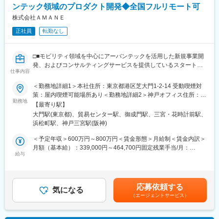
梅田駅(阪神線)、東寺駅、阪神国道駅、西新町駅、高速神戸駅、芦
ンテック領域のプロダクト開発◆全国フルリモート可
ーションの提案
屋駅(阪神線)、西川緑道公園駅、猿猴橋町駅、高知橋駅、大手町駅
◇開発プロセスの進捗管理、課題解決、品質管理
株式会社ＡＭＡＮＥ
(愛媛県)、天神南駅、桜島桟橋通駅、二本木口駅、五島町駅、中佐
◇メンバーへの技術指導およびコードレビュー
正社員
転勤なし
世保駅、末広町駅(東京都)、下落合駅、武蔵溝ノ口駅、なんば駅
(南海線)、長堀橋駅、天王寺駅前駅、栄駅(愛知県)、呉服町駅(福岡
■ポジションの特徴：
県)、四宮駅、京成八幡駅
リードエンジニアとして、マネージャーやエンジニアとコミュニ
□■モビリティ領域を中心にアーバンテックを活用した新規事業開
ケーションをとりながら、5名程度のチームでプロダクト開発をリ
発、およびコンサルティングサービスを提供しているスタートア
ードいただくポジションです。
仕事内容
ップ■□
＜勤務地詳細1＞本社住所：東京都港区芝大門1-2-14 受動喫煙対
■クライアント：
◎大型・新規事業に携わることができる
策：屋内喫煙可能場所あり＜勤務地詳細2＞神戸オフィス住所：兵
交通事業者や自動車業界関連の企業を中心に、自治体やインフラ
◎クライアント伴走支援に携わることができる
勤務地
庫県神戸市中央区磯辺通3-1-2 受動喫煙対策：屋内喫煙可能場所あ
企業等、幅広いクライアントとかかわります。
【最寄り駅】
り変更の範囲：会社の定める事業所（リモートワーク含む）
※基本的に大手のプライム案件です。
大門駅(東京都)、貿易センター駅、御成門駅、三宮・花時計前駅、
■業務概要：
浜松町駅、神戸三宮駅(阪神)
当社のさらなる成長を、事業開発の面から推進していただきま
■プロジェクト例：
す。
＜予定年収＞600万円～800万円＜賃金形態＞月給制＜賃金内訳＞
・モビリティハブの運営・回遊性向上など、モビリティにかかわ
アーバンテックを活用した幅広い新規事業の企画、開発、顧客候
月額（基本給）：339,000円～464,700円固定残業手当/月：
る自社サービス開発
補への提案から、プロジェクト推進までをリードいただきます。
給与
161,000円～202,000円（固定残業時間42時間0分/月）超過した時
・EVの車両データ管理システムの企画～提供（e-mobilog）
間外労働の残業手当は追加支給＜月給＞500,000円～666,700円
・ロボットタクシーの社会導入支援
■業務詳細：
（一律手当を含む）＜昇給有無＞有＜残業手当＞有＜給与補足＞※
・位置情報を使用した次世代水素プラントの配送効率化システム
交通事業者や自動車業界関連のクライアントに対し、システム構
経験・スキル等を考慮した上で決定いたします。■昇給：年1回／
開発
応募依頼する
築の要件定義・プロジェクト進行管理を含めたシステム導入支援
気になる
人事評価制度による■決算賞与：業績による■その他寸志などあり
・交通事業者向け自社の電子チケットアプリ開発
（エージェントサービス）
をお任せいたします。
賃金はあくまでも目安の金額であり、選考を通じて上下する可能
・位置情報を使用したポイント・クーポンアプリ開発
性があります。月給(月額)は固定手当を含めた表記です。
◇顧客との折衝を通じた課題の把握と要件定義