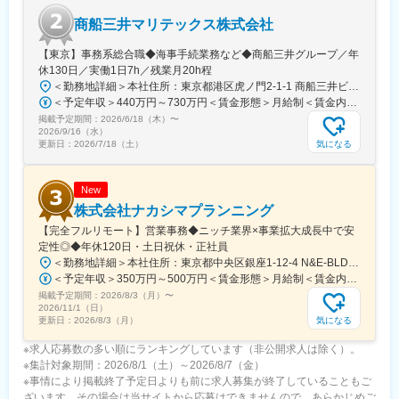
ットのダイナミクスを肌で感じられるポジションです。
商船三井マリテックス株式会社
■働き方
【東京】事務系総合職◆海事手続業務など◆商船三井グループ／年
全国からフルリモートで就業可能で、全国各地の顧客を支援でき
休130日／実働1日7h／残業月20h程
ます。実際に、北海道在住の社員も複数名おり、成果とプライベ
＜勤務地詳細＞本社住所：東京都港区虎ノ門2-1-1 商船三井ビル勤務地最寄駅：東京メトロ銀座線／虎ノ門駅受動喫煙対策：屋内全面禁煙変更の範囲：会社の定める事業所
ートを両立。ライフスタイルや生活環境に合わせて働き方を選択
＜予定年収＞440万円～730万円＜賃金形態＞月給制＜賃金内訳＞月額（基本給）：291,800円～487,000円＜月給＞291,800円～487,000円＜昇給有無＞有＜残業手当＞有＜給与補足＞※上記想定年収には賞与3ヶ月分を含みます。金額は目安の金額であり、これまでのご経験・スキル・現年収等を総合的に考慮し決定いたします。■昇給：年1回■賞与：3ヶ月分（前年度実績）賃金はあくまでも目安の金額であり、選考を通じて上下する可能性があります。月給(月額)は固定手当を含めた表記です。
しながら、モチベーション高く働いています。
掲載予定期間：
2026/6/18（木）
〜
2026/9/16（水）
変更の範囲：会社の定める業務
気になる
更新日：
2026/7/18（土）
New
株式会社ナカシマプランニング
【完全フルリモート】営業事務◆ニッチ業界×事業拡大成長中で安
定性◎◆年休120日・土日祝休・正社員
＜勤務地詳細＞本社住所：東京都中央区銀座1-12-4 N&E-BLD.7階受動喫煙対策：屋内全面禁煙変更の範囲：会社の定める事業所
＜予定年収＞350万円～500万円＜賃金形態＞月給制＜賃金内訳＞月額（基本給）：220,000円～270,000円＜月給＞220,000円～270,000円＜昇給有無＞有＜残業手当＞有＜給与補足＞■賞与：あり■昇給：あり賃金はあくまでも目安の金額であり、選考を通じて上下する可能性があります。月給(月額)は固定手当を含めた表記です。
掲載予定期間：
2026/8/3（月）
〜
2026/11/1（日）
気になる
更新日：
2026/8/3（月）
※求人応募数の多い順にランキングしています（非公開求人は除く）。
※集計対象期間：2026/8/1（土）～2026/8/7（金）
※事情により掲載終了予定日よりも前に求人募集が終了していることもご
ざいます。その場合は当サイトから応募はできませんので、あらかじめご