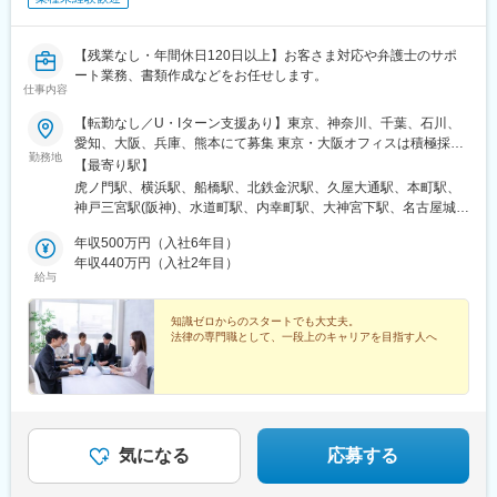
【残業なし・年間休日120日以上】お客さま対応や弁護士のサポ
ート業務、書類作成などをお任せします。
仕事内容
【転勤なし／U・Iターン支援あり】東京、神奈川、千葉、石川、
愛知、大阪、兵庫、熊本にて募集 東京・大阪オフィスは積極採用
勤務地
中です◎◎下記いずれかのオフィスでの勤務東京：東京都港区西
【最寄り駅】
新橋1-8-1 REVZO虎ノ門9階横浜：神奈川県横浜市西区北幸1-
虎ノ門駅、横浜駅、船橋駅、北鉄金沢駅、久屋大通駅、本町駅、
11-11 NMF横浜西口ビル7階 船橋：千葉県船橋市本町2-1-34 船
神戸三宮駅(阪神)、水道町駅、内幸町駅、大神宮下駅、名古屋城
橋スカイビル8階金沢：石川県金沢市武蔵町1-16 CROSS武蔵町5
駅、三宮・花時計前駅、通町筋駅、虎ノ門ヒルズ駅、東大手駅、
階 名古屋：愛知県名古屋市東区泉1-1-31 吉泉ビル10階 大阪：大
年収500万円（入社6年目）
三宮駅(神戸新交通)、九品寺交差点駅
阪府大阪市西区西本町1-7-1 信濃橋FJビル4・5階神戸：兵庫県神
年収440万円（入社2年目）
給与
戸市中央区御幸通6-1-10 オリックス神戸三宮ビル10階熊本：熊
本県熊本市中央区安政町 4-23 アクア熊本水道町 6階※受動喫煙
対策：防止条例に基づき所内分煙
知識ゼロからのスタートでも大丈夫。
法律の専門職として、一段上のキャリアを目指す人へ
気になる
応募する