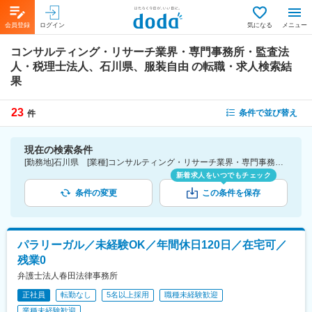
会員登録
ログイン
気になる
メニュー
コンサルティング・リサーチ業界・専門事務所・監査法
人・税理士法人、石川県、服装自由
の転職・求人検索結
果
23
条件で並び替え
件
現在の検索条件
[勤務地]石川県 [業種]コンサルティング・リサーチ業界・専門事務所・監査法人・税理士法人 [詳細条件](会社・職場の環境)服装自由
新着求人をいつでもチェック
条件の変更
この条件を保存
パラリーガル／未経験OK／年間休日120日／在宅可／
残業0
弁護士法人春田法律事務所
正社員
転勤なし
5名以上採用
職種未経験歓迎
業種未経験歓迎