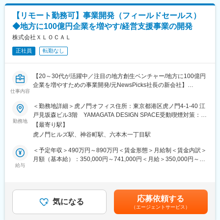
有名企業やスタートアップ、コンサルタントなど出身のユニーク
なメンバーで構成されています。
■こんな方にぴったり：
【リモート勤務可】事業開発（フィールドセールス）
・大型＆新規プロジェクトに携わりたい方
◆地方に100億円企業を増やす/経営支援事業の開発
■業務内容：
・社会貢献の高い仕事がしたい方
◯地方企業と『チイキズカン』登録者のマッチングおよびフォロ
株式会社ＸＬＯＣＡＬ
・会社や事業を共につくりあげていきたい方
ー
・専門特化するのではなく、幅広くチャレンジしたい方
正社員
転勤なし
└ 『100億シンクタンク』参画企業や『チイキズカン』利用企業
の経営課題を解決するため、最適なプロフェッショナル人材の選
変更の範囲：会社の定める業務
定からプロジェクト稼働後のフォローまでを一貫して担当しま
【20～30代が活躍中／注目の地方創生ベンチャー/地方に100億円
す。
企業を増やすための事業開発/元NewsPicks社長の新会社】
※現在はリモートワーク中心ですが、チームビルディングのため必
仕事内容
要に応じて出社を伴います
■ミッション：
＜勤務地詳細＞虎ノ門オフィス住所：東京都港区虎ノ門4-1-40 江
「地方の経営者に、世界を変える出会いを。」
戸見坂森ビル3階 YAMAGATA DESIGN SPACE受動喫煙対策：屋
＜対象となる顧客＞
XLOCALは、世界を変える志を持った経営者と共に挑戦し、今ま
勤務地
内全面禁煙変更の範囲：会社の定める事業所（リモートワーク含
主には100億円未満の経営者で、地方の老舗企業や成長意欲の高
【最寄り駅】
でにない「アイデア」と「出会い」を生み出す。経営者が孤立す
む）
い企業の経営層
虎ノ門ヒルズ駅、神谷町駅、六本木一丁目駅
ることなく、ワクワクする未来を描ける環境をつくり、地方企業
の非連続成長を実現します。
＜予定年収＞490万円～890万円＜賃金形態＞月給制＜賃金内訳＞
■今後の展望：
月額（基本給）：350,000円～741,000円＜月給＞350,000円～
将来的には、地方から本気で成長したいならXLOCALおよび100
■仕事内容：
給与
741,000円＜昇給有無＞有＜残業手当＞有＜給与補足＞・前職の
億シンクタンク、というブランド構築を目指し、みんなで日本経
◯クライアントの獲得
給与を参考にご相談させていただきます・賞与年1回※業績に応じ
済の成長を地方から牽引し、日本と世界がより一層近づく未来を
└ 「100億企業」候補となるポテンシャルと志向性のある企業と
て賃金はあくまでも目安の金額であり、選考を通じて上下する可
牽引していきます。
の出会いを創出し、経営者の危機感を顕在化させ、プロジェクト
能性があります。月給(月額)は固定手当を含めた表記です。
応募依頼する
の起点となる『100億シンクタンク』への加入や『チイキズカ
気になる
■この仕事の醍醐味
（エージェントサービス）
ン』の利用につなげていく。
◎「日本の経営課題」から逆算した仕事に取り組めます。日本の