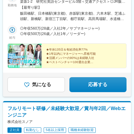
楽坂1-2 研究社英語センタービル3階＜交通アクセス＞◎JR飯田
滑川駅、金沢駅、福井駅(福井県)、敦賀駅、浜松駅、静岡駅、富士
勤務地
橋駅 西口より徒歩4分◎東京メトロ飯田橋駅 B3出口より徒歩4分※
【最寄り駅】
駅、沼津駅、磐田駅、藤枝駅、岡崎駅、豊橋駅、名古屋駅、刈谷
担当プロジェクトにより、将来的にリモートワーク（在宅勤務）
飯田橋駅、日本橋駅(東京都)、赤坂駅(東京都)、六本木駅、芝浦ふ
市駅、名鉄一宮駅、三河安城駅、岐阜駅、各務ケ原駅、多治見
も可能です！
頭駅、新橋駅、新宿三丁目駅、都庁前駅、高田馬場駅、水道橋
駅、可児駅、四日市駅、津駅、名張駅、布施駅、豊中駅、吹田駅
駅、後楽園駅、上野御徒町駅、浅草駅(ＴＸ)、押上駅、錦糸町駅、
(東海道本線)、梅田駅(地下鉄)、茨木駅、京都駅、宇治駅(奈良
◎年収560万(28歳／入社2年／サブマネージャー)
青海駅(東京都)、豊洲駅、有明駅(東京都)、亀戸駅、木場駅(東京
線)、亀岡駅、奈良駅、天理駅、和歌山駅、姫路駅、西宮駅(ＪＲ
◎年収500万(26歳／入社1年／リーダー)
都)、天王洲アイル駅、立会川駅、大崎広小路駅、自由が丘駅、蒲
線)、尼崎駅(東海道本線)、明石駅、神戸駅(兵庫県)、宝塚駅、伊丹
給与
田駅、流通センター駅、二子玉川駅、三軒茶屋駅、経堂駅、渋谷
駅(阪急線)、芦屋駅(東海道本線)、大津駅、草津駅(滋賀県)、彦根
駅、明治神宮前駅、原宿駅、恵比寿駅、中野駅(東京都)、荻窪駅、
駅、八日市駅、倉敷市駅、岡山駅、津山駅、広島駅、福山駅、呉
★年休135日＆有給消化率77%
池袋駅、向原駅(東京都)、都電雑司ケ谷駅、赤羽駅、南千住駅、東
駅、西条駅(広島県)、尾道駅、下関駅、山口駅(山口県)、宇部駅、
★1年以内にマネージャーへ昇格可能
武練馬駅、光が丘駅、北千住駅、亀有駅、西葛西駅、吉祥寺駅、
鳥取駅、米子駅、境港駅、松江駅、出雲市駅、高知駅、古津賀
★活躍メンバーの90%は未経験入社
井の頭公園駅、三鷹駅、府中競馬正門前駅、調布駅、町田駅、南
★ベストベンチャー100選出企業
駅、ＪＲ松山駅前駅、今治駅、宇和島駅、高松駅(香川県)、丸亀
★完全週休2日制（土日祝）／残業月平均10.1h以下
町田グランベリーパーク駅、豊田駅、国分寺駅、立川北駅、高松
駅、徳島駅、阿南駅、鳴門駅、久留米駅、小倉駅(福岡県)、大牟田
駅(東京都)、昭島駅、八王子駅、南大沢駅、多摩センター駅、京王
駅、筑紫駅、天神駅、大分駅、別府駅(大分県)、中津駅(大分県)、
よみうりランド駅、武蔵引田駅、新高島駅、横浜駅、元町・中華
宮崎駅、延岡駅、都城駅、鹿児島駅、熊本駅、佐賀駅、長崎駅(長
街駅、伊勢佐木長者町駅、神奈川駅、新横浜駅、大倉山駅(神奈川
気になる
応募する
崎県)、佐世保駅、那覇空港駅(鉄道)、秋葉原駅、高田馬場駅、綾
県)、新綱島駅、センター北駅、鴨居駅、たまプラーザ駅、長津田
瀬駅、豊田駅、溝の口駅、なんば駅(地下鉄)、心斎橋駅、天王寺
駅、二俣川駅、戸塚駅、上大岡駅、鳥浜駅、緑園都市駅、京急川
駅、金山駅(愛知県)、伏見駅(愛知県)、博多駅、中洲川端駅、山科
崎駅、川崎駅、新丸子駅、溝の口駅、向ケ丘遊園駅、新百合ケ丘
駅、久喜駅、本八幡駅(総武線)、大宮駅(埼玉県)、さっぽろ駅、函
駅、橋本駅(神奈川県)、上溝駅、相模大野駅、汐入駅、横須賀中央
館駅前駅、津軽五所川原駅、田茂山駅、あおば通駅、曽根田駅、
フルリモート研修／未経験大歓迎／賞与年2回／Webエ
駅、平塚駅、鎌倉駅、大船駅、藤沢駅、辻堂駅、石上駅、小田原
鷹巣駅、工機前駅、佐貫駅、宇都宮駅東口駅、今市駅、中央前橋
ンジニア
駅、鴨宮駅、茅ケ崎駅、逗子・葉山駅、三崎口駅、秦野駅、倉見
駅、西桐生駅、川口駅、北朝霞駅、新代田駅、蓮沼駅、西葛西
駅、中央林間駅、伊勢原駅、海老名駅(相模線)、相武台前駅、大雄
株式会社スノア
駅、牛田駅(東京都)、板橋区役所前駅、京王八王子駅、北品川駅、
山駅、高座渋谷駅、相模金子駅、湯河原駅、京急鶴見駅、杉田駅
赤羽岩淵駅、新宿駅(東京メトロ)、東池袋駅、不動前駅、住吉駅
正社員
転勤なし
5名以上採用
職種未経験歓迎
(神奈川県)、本郷台駅、鷺沼駅、古淵駅、京急久里浜駅、湘南台
(東京都)、六本木一丁目駅、布田駅、稲荷町駅(東京都)、立川北