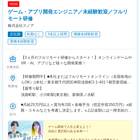
NEW
ゲーム・アプリ開発エンジニア／未経験歓迎／フルリ
モート研修
株式会社スノア
正社員
転勤なし
5名以上採用
職種未経験歓迎
業種未経験歓迎
【3ヵ月のフルリモート研修からスタート！】オンラインゲームや
VR・AI、アプリなど様々な開発業務！
仕事内容
【研修期間中】■本社またはフルリモートオンライン（全国各地か
らOK）□本社／東京都千代田区神田淡路町2-1-401└都営新宿線
勤務地
「小川町駅」より徒歩1分└東京メトロ丸ノ内線「淡路町駅」より
【最寄り駅】
徒歩2分└東京メトロ千代田線「新御茶ノ水駅」より徒歩3【研修
淡路町駅、小川町駅(東京都)、新御茶ノ水駅
終了後】□東京23区を中心とした全国各地のプロジェクト先※勤務
地は希望を考慮します。※転居を伴う転勤はありません。※すべて
■月給25万円以上＋賞与年2回＋各種手当（想定年収350万円）※経
徒歩10分以内の駅チカオフィスです。※フルリモート・在宅勤
験・スキルなどを考慮し決定します。※上記金額には一律支給の住
給与
務・ハイブリッドワークはプロジェクトによって異なります。
宅手当2万円を含みます。※残業代は全額支給※試用期間6ヵ月あり
（期間中は月給23万円以上で、その他の待遇に変更なし）☆経験
がある方は、現職・前職給与を考慮します。☆明確な評価制度あ
ゲーム開発で人生も変えよう！
自由と選択肢のある未来へ！
り。個人の頑張りに応じて評価します。【年収アップイメージ】
年収450万円（未経験入社2年目）年収590万円（未経験入社3年
★基礎から学べる3ヵ月のフルリモート研修あり！