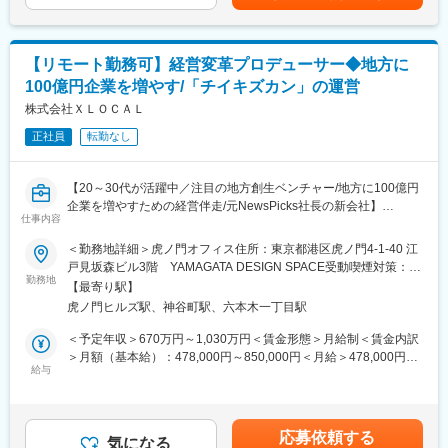
を一貫して担い、継続的なパートナーシップへ発展させる。
■仕事内容：
【リモート勤務可】経営変革プロデューサー◆地方に
■新規パートナー開拓
100億円企業を増やす/「チイキズカン」の運営
◯アプローチ戦略の設計と商談創出
└ ターゲット企業（大手事業会社・金融機関・行政・広告代理店
株式会社ＸＬＯＣＡＬ
等）の選定とアプローチ戦略の設計。経営層・事業責任者レベル
正社員
転勤なし
へのダイレクトアプローチ、商談の創出。既存パートナーからの
リファラル獲得、業界ネットワークの構築。
【20～30代が活躍中／注目の地方創生ベンチャー/地方に100億円
■共創企画の立案・プロデュース
企業を増やすための経営伴走/元NewsPicks社長の新会社】
◯オーダーメイドの協賛プランの設計と実行
仕事内容
└ パートナー企業の課題ヒアリングに基づく協賛プランの設計。
■ミッション：
＜勤務地詳細＞虎ノ門オフィス住所：東京都港区虎ノ門4-1-40 江
会員向けイベント・セミナー・コンテンツの企画プロデュース
「地方の経営者に、世界を変える出会いを。」
戸見坂森ビル3階 YAMAGATA DESIGN SPACE受動喫煙対策：屋
（社内チームと連携）。企画から実行・レポーティングまでのプ
XLOCALは、世界を変える志を持った経営者と共に挑戦し、今ま
勤務地
内全面禁煙変更の範囲：会社の定める事業所（リモートワーク含
ロジェクトマネジメント。
【最寄り駅】
でにない「アイデア」と「出会い」を生み出す。経営者が孤立す
む）
虎ノ門ヒルズ駅、神谷町駅、六本木一丁目駅
ることなく、ワクワクする未来を描ける環境をつくり、地方企業
■事業開発・仕組みづくり
の非連続成長を実現します。
＜予定年収＞670万円～1,030万円＜賃金形態＞月給制＜賃金内訳
◯営業プロセスの型化と新モデルの提案
＞月額（基本給）：478,000円～850,000円＜月給＞478,000円～
└ 協賛メニューの体系化・パッケージ設計。営業プロセスの型
■仕事内容：
給与
850,000円＜昇給有無＞有＜残業手当＞有＜給与補足＞・前職の
化、CRM整備。マーケット分析に基づく新たなパートナーシップ
本質的な経営変革を加速させるため、2026年には経営チームの実
給与を参考にご相談させていただきます・賞与年1回※業績に応じ
モデルの提案。
践型研究会『100億シンクタンク』を始動しています。
て賃金はあくまでも目安の金額であり、選考を通じて上下する可
経営者個人の視座を高めるだけでなく、経営チーム全体で「変革
能性があります。月給(月額)は固定手当を含めた表記です。
■組織構成
応募依頼する
の地図」を共有し、一体となって動ける組織やプロジェクトをプ
気になる