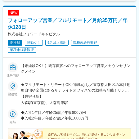
NEW
フォローアップ営業／フルリモート／月給35万円／年
休128日
株式会社フォワードキャピタル
正社員
転勤なし
5名以上採用
職種未経験歓迎
業種未経験歓迎
【未経験OK！】既存顧客へのフォローアップ営業／カウンセリン
グメイン
仕事内容
★フルリモート・リモートOK／転勤なし／東京都大田区の本社勤
務自宅や全国にあるサテライトオフィスでの勤務も可能！サテラ
勤務地
イトオフィスは駅から徒歩5分ほどの立地で好アクセス！好きな場
【最寄り駅】
所を選んで、自由にテレワークもできます。居住はどこでもOK！
大森駅(東京都)、大森海岸駅
基本リモートでの対応です！※敷地内全面禁煙
◆入社1年目／年齢25歳／年収800万円
◆入社2年目／年齢27歳／年収1000万円
給与
既存のお客様を中心に、当社が提供するコンサルティン
グサービスのフォロー業務をお任せ。