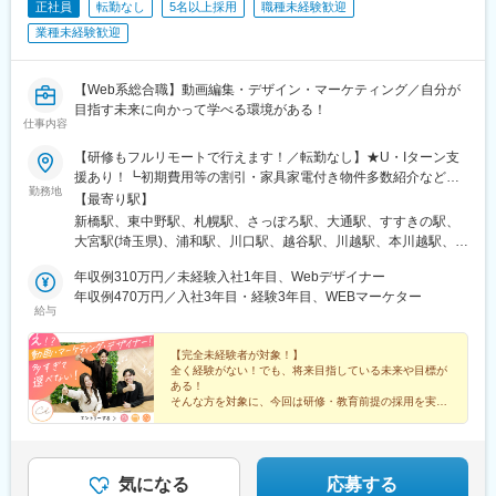
正社員
転勤なし
5名以上採用
職種未経験歓迎
業種未経験歓迎
【Web系総合職】動画編集・デザイン・マーケティング／自分が
目指す未来に向かって学べる環境がある！
仕事内容
【研修もフルリモートで行えます！／転勤なし】★U・Iターン支
援あり！┗初期費用等の割引・家具家電付き物件多数紹介など★
勤務地
フルリモート・テレワークOKな案件も！＜本社オフィス＞東京都
【最寄り駅】
港区新橋1-12-9 新橋プレイス7F└各線「新橋駅」徒歩5分以内＜
新橋駅、東中野駅、札幌駅、さっぽろ駅、大通駅、すすきの駅、
支社オフィス＞東京都中野区東中野4-7-18 岡藤ビル203└各線
大宮駅(埼玉県)、浦和駅、川口駅、越谷駅、川越駅、本川越駅、千
「東中野駅」徒歩4分以内※受動喫煙対策：屋内禁煙
葉駅、京成千葉駅、蘇我駅、海浜幕張駅、船橋駅、京成船橋駅、
年収例310万円／未経験入社1年目、Webデザイナー
柏駅、東京駅、大手町駅(東京都)、新宿駅、新宿駅(東京メトロ)、
年収例470万円／入社3年目・経験3年目、WEBマーケター
新宿三丁目駅、池袋駅、東池袋駅、五反田駅、六本木駅、品川
給与
駅、有楽町駅、銀座駅、銀座一丁目駅、浜松町駅、大門駅(東京
都)、渋谷駅、上野駅、京成上野駅、錦糸町駅、恵比寿駅、水道橋
【完全未経験者が対象！】
駅、後楽園駅、木場駅(東京都)、中目黒駅、中野駅(東京都)、横浜
全く経験がない！でも、将来目指している未来や目標が
駅、川崎駅、桜木町駅、武蔵小杉駅、溝の口駅、武蔵溝ノ口駅、
ある！
西梅田駅、大阪駅、大阪梅田駅(阪神線)、梅田駅(地下鉄)、大阪梅
そんな方を対象に、今回は研修・教育前提の採用を実施
いたします！
田駅(阪急線)、心斎橋駅、なんば駅(地下鉄)、大阪難波駅、なんば
＃フルリモート＃独立＃フリーランスなど…
駅(南海線)、天王寺駅、博多駅、天神駅、名古屋駅、内幸町駅、落
将来、多様なキャリアをつかみ取れ！
合駅(東京都)、西４丁目駅、狸小路駅、二重橋前駅、大崎広小路
駅、乃木坂駅、高輪台駅、竹芝駅、神泉駅、稲荷町駅(東京都)、住
気になる
応募する