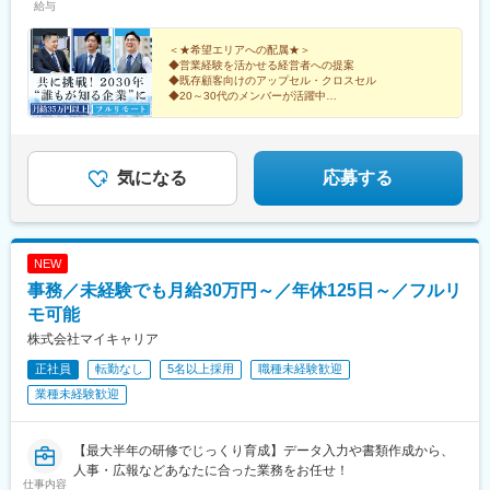
方は大歓迎です！＝＝＝日本全国希望エリアへの配属です。テレ
給与
ワークでの業務＋対面商談（直行直帰）が基本となります。商談
はオンラインで実施するケースもございます。必要な際はカーシ
＜★希望エリアへの配属★＞
ェアサービス（タイムズカー）も利用いただけます。※業務に必要
◆営業経験を活かせる経営者への提案
◆既存顧客向けのアップセル・クロスセル
な機材などは会社が支給します※居住地以外での勤務をご希望の方
◆20～30代のメンバーが活躍中
は選考時にご相談ください＝＝＝■配属エリアによっては大阪の本
◆在宅＋商談のハイブリッド勤務
社で研修や業務を行う場合もあります。※月に1回本社での社内会
◆月給35万円＋インセンティブを支給
議を実施【本社】：大阪府大阪市東淀川区東中島2-9-15 日大和生
◎事業拡大に向けた全国での増員募集！
ビル9階＜アクセス＞・大阪メトロ御堂筋線「西中島南方」駅から
気になる
応募する
徒歩10分・各線「新大阪」駅から徒歩14分
NEW
事務／未経験でも月給30万円～／年休125日～／フルリ
モ可能
株式会社マイキャリア
正社員
転勤なし
5名以上採用
職種未経験歓迎
業種未経験歓迎
【最大半年の研修でじっくり育成】データ入力や書類作成から、
人事・広報などあなたに合った業務をお任せ！
仕事内容