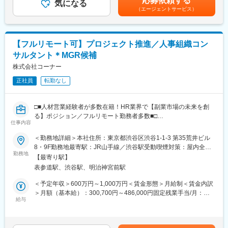
応募依頼する
◯メディア戦略への参画
気になる
└ 適性に応じて、まずは「フィールドセールス」として経営者の
（エージェントサービス）
└ コンテンツの企画方針・配信戦略・KPI設計にも関わり、メディ
危機感を顕在化させ、プロジェクトの「起点」を作る役割からス
ア事業の成長を牽引する。
タートいただく場合もあります 。
■仕事内容：
＜対象となる顧客＞
【フルリモート可】プロジェクト推進／人事組織コン
■記事コンテンツの企画・取材・執筆
主には100億円未満の経営者で、地方の老舗企業や成長意欲の高
サルタント＊MGR候補
◯深掘りインタビュー取材
い企業の経営層
└ 地方企業の経営者・幹部への取材。経営戦略・財務・組織・マ
株式会社コーナー
※現在はリモートワーク中心ですが、チームビルディングのため必
ーケティング等の切り口での企業解剖記事の執筆。著名経営者・
要に応じて出社を伴います
正社員
転勤なし
専門家との対談・講演の記事化。
変更の範囲：会社の定める業務
■動画コンテンツのプロデュース
□■人材営業経験者が多数在籍！HR業界で【副業市場の未来を創
◯企画から配信までの一貫したディレクション
る】ポジション／フルリモート勤務者多数■□
└ 動画企画の構成・台本設計（対談、ドキュメンタリー、解説
仕事内容
等）。キャスティング・ロケハン・取材先調整。外部の撮影・編
「1人が、複数の会社で本気で働ける社会をつくる。」という想い
＜勤務地詳細＞本社住所：東京都渋谷区渋谷1-1-3 第35荒井ビル
集チームとの連携、クオリティ管理。企画から配信までのスケジ
を形にすべく、2016年に創業。
8・9F勤務地最寄駅：JR山手線／渋谷駅受動喫煙対策：屋内全面
ュール・予算管理。
企業の採用/制度設計/組織開発/労務等の組織課題に対して、
勤務地
禁煙変更の範囲：会社の定める事業所（リモートワーク含む）
【最寄り駅】
当社に登録いただいている”プロフェッショナル（プロ人事）”と伴
■メディア事業の成長推進
表参道駅、渋谷駅、明治神宮前駅
走する形で企業課題の解決を行う、コンサルタント（MGR/パート
◯コンテンツ戦略の設計・実行
ナー）のポジションです。当社への”プロ人事”のご登録者数は
＜予定年収＞600万円～1,000万円＜賃金形態＞月給制＜賃金内訳
└ コンテンツカレンダーの設計・運用。PV・視聴数・会員獲得等
7000名を突破。支援企業も増加の一途を辿っています。
＞月額（基本給）：300,700円～486,000円固定残業手当/月：
のKPI分析と改善提案。SNS・ニュースレター等の配信チャネル戦
給与
73,000円～114,000円（固定残業時間30時間0分/月）超過した時
略。取材企業・会員企業・パートナー企業との共創コンテンツ企
■業務内容
間外労働の残業手当は追加支給＜月給＞373,700円～600,000円
画。
-顧客の業界 / 事業 / 取り巻く環境から、組織/人事課題を見立てる
（一律手当を含む）＜昇給有無＞有＜残業手当＞有＜給与補足＞■
-顧客の経営 / 人事 / 現場など様々な関係者へヒアリングを行い、