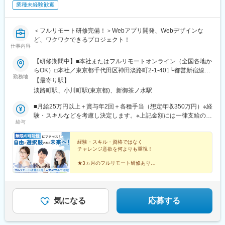
業種未経験歓迎
駅、社家駅、大和駅(神奈川県)、厚木駅、座間駅、かしわ台駅、二
駅、三越前駅、二重橋前駅、桜街道駅、京成船橋駅、京成千葉
宮駅、番田駅(神奈川県)、東京テレポート駅、牛込神楽坂駅、三越
駅、北習志野駅、野田市駅、京成成田駅、仲ノ町駅、逸見駅、新
前駅、溜池山王駅、六本木一丁目駅、汐留駅、新宿御苑前駅、西
高島駅、京急川崎駅、北茅ケ崎駅、和田塚駅、入谷駅(神奈川県)、
＜フルリモート研修完備！＞Webアプリ開発、Webデザインな
新宿駅、西早稲田駅、春日駅(東京都)、上野広小路駅、とうきょう
逗子・葉山駅、西松本駅、岩村田駅、南豊科駅、志貴野中学校前
ど、ワクワクできるプロジェクト！
スカイツリー駅、国際展示場駅、亀戸水神駅、五反田駅、九品仏
駅、新魚津駅、北鉄金沢駅、福井駅、新浜松駅、新静岡駅、新豊
仕事内容
駅、蓮沼駅、二子新地駅、西太子堂駅、千歳船橋駅、神泉駅、代
橋駅、近鉄名古屋駅、尾張一宮駅、名鉄岐阜駅、名電各務原駅、
官山駅、要町駅、東池袋駅、牛田駅(東京都)、府中駅(東京都)、京
【研修期間中】■本社またはフルリモートオンライン（全国各地か
新可児駅、ＪＲ河内永和駅、大阪梅田駅(阪急線)、九条駅(京都
王多摩川駅、立川駅、京王八王子駅、京王口ステイション駅、高
らOK）□本社／東京都千代田区神田淡路町2-1-401└都営新宿線
府)、田中口駅、山陽姫路駅、西宮駅、山陽明石駅、ハーバーラン
勤務地
島町駅、平沼橋駅、馬車道駅、石川町駅、日ノ出町駅、綱島駅、
「小川町駅」より徒歩1分└東京メトロ丸ノ内線「淡路町駅」より
【最寄り駅】
ド駅、宝塚南口駅、新伊丹駅、芦屋川駅、上栄町駅、新八日市
センター南駅、武蔵小杉駅、高津駅(神奈川県)、登戸駅、横須賀
徒歩2分└東京メトロ千代田線「新御茶ノ水駅」より徒歩3【研修
駅、倉敷駅、岡山駅前駅、電鉄出雲市駅、高知駅前駅、宮田町
淡路町駅、小川町駅(東京都)、新御茶ノ水駅
駅、緑町駅、北茅ケ崎駅、逗子駅、海老名駅(相鉄・小田急)、鶴見
終了後】□東京23区を中心とした全国各地のプロジェクト先※勤務
駅、高松築港駅、眉山ロープウェイ山麓駅、西鉄福岡駅、鹿児島
駅、入谷駅(神奈川県)、台場駅、茅場町駅、赤坂見附駅、麻布十番
地は希望を考慮します。※転居を伴う転勤はありません。※すべて
■月給25万円以上＋賞与年2回＋各種手当（想定年収350万円）※経
駅前駅、熊本駅前駅、長崎駅前駅、佐世保中央駅、神泉駅、岩本
駅、内幸町駅、東新宿駅、新宿西口駅、下落合駅、御徒町駅、曳
徒歩10分以内の駅チカオフィスです。※フルリモート・在宅勤
験・スキルなどを考慮し決定します。※上記金額には一律支給の住
町駅、西早稲田駅、青井駅、高津駅(神奈川県)、大阪難波駅、四ツ
給与
舟駅、東京国際クルーズターミナル駅、東京ビッグサイト駅、不
務・ハイブリッドワークはプロジェクトによって異なります。
宅手当2万円を含みます。※残業代は全額支給※試用期間6ヵ月あり
橋駅、大阪阿部野橋駅、東別院駅、丸の内駅(愛知県)、祇園駅(福
動前駅、表参道駅、代々木公園駅、東池袋四丁目駅、京成関屋
（期間中は月給23万円以上で、その他の待遇に変更なし）☆経験
岡県)、櫛田神社前駅、京阪山科駅、本八幡駅(都営線)、北１２条
駅、府中本町駅、立川南駅、日本大通り駅、関内駅、八丁畷駅、
がある方は、現職・前職給与を考慮します。☆明確な評価制度あ
経験・スキル・資格ではなく
駅、松風町駅、広瀬通駅、東宿郷駅、下北沢駅、京成関屋駅、新
チャレンジ意欲を何よりも重視！
武蔵溝ノ口駅、柳小路駅、お台場海浜公園駅
り。個人の頑張りに応じて評価します。【年収アップイメージ】
宿駅、都電雑司ケ谷駅、麻布十番駅、京成上野駅、立川南駅、茅
年収450万円（未経験入社2年目）年収590万円（未経験入社3年
場町駅、京橋駅(東京都)、東海神駅、栄町駅(千葉県)、汐入駅、高
★3ヵ月のフルリモート研修あり！
目）年収770万円（未経験入社5年目）
★人気のWeb領域で成長できる！
島町駅、電鉄富山駅、広小路駅(富山県)、七ツ屋駅、新福井駅、第
★全員に成長のチャンス！
一通り駅、日吉町駅、駅前駅、名鉄名古屋駅、河内永和駅、大阪
★スピード昇給・昇格可能！
梅田駅(阪神線)、東寺駅、阪神国道駅、西新町駅、高速神戸駅、芦
★全国にプロジェクトあり！
屋駅(阪神線)、西川緑道公園駅、猿猴橋町駅、高知橋駅、大手町駅
★しっかり休めてオフも満喫♪
気になる
応募する
(愛媛県)、天神南駅、桜島桟橋通駅、二本木口駅、五島町駅、中佐
世保駅、末広町駅(東京都)、下落合駅、武蔵溝ノ口駅、なんば駅