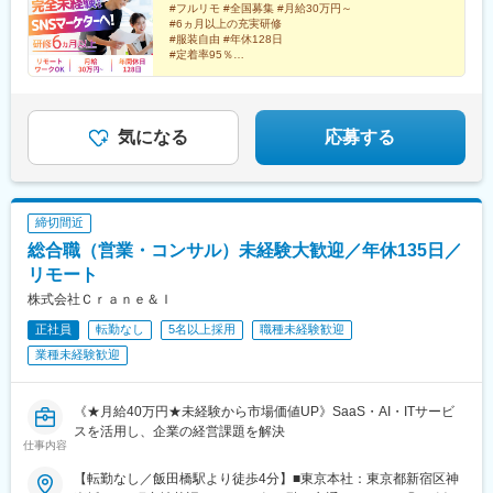
梅田大阪府大阪市北区梅田1-2-2 大阪駅前第2ビル12-12号■名古屋
#フルリモ #全国募集 #月給30万円～
駅、山形駅、鶴岡駅、酒田駅、米沢駅、天童駅、さくらんぼ東根
#6ヵ月以上の充実研修
愛知県名古屋市中村区名駅4-24-5 第2森ビル■博多福岡県福岡市博
駅、寒河江駅、新庄駅、水戸駅、つくば駅、日立駅、勝田駅、土
#服装自由 #年休128日
多区博多駅前1-23-1 ParkFront博多駅前1丁目5F-B
浦駅、古河駅、取手駅、下館駅、笹川駅、牛久駅、龍ケ崎市駅、
#定着率95％
#未経験入社9割以上
守谷駅、水海道駅、宇都宮駅、小山駅、栃木駅、足利駅、佐野
#インセンティブ最大年12回
駅、那須塩原駅、鹿沼駅、真岡駅、下今市駅、西那須野駅、高崎
#Instagram・YouTube・TikTokなどの企画・運用
駅、前橋駅、太田駅(群馬県)、伊勢崎駅、桐生駅、館林駅、川口元
郷駅、川越駅、所沢駅、越谷駅、草加駅、春日部駅、上尾駅、熊
気になる
応募する
谷駅、浦和駅、新座駅、狭山市駅、入間市駅、三郷駅(埼玉県)、深
谷駅、朝霞台駅、戸田駅(埼玉県)、ふじみ野駅、鴻巣駅、坂戸駅
(埼玉県)、八潮駅、志木駅、飯能駅、世田谷代田駅、練馬駅、蒲田
駅、葛西駅、北千住駅、荻窪駅、大山駅(東京都)、八王子駅、豊洲
締切間近
駅、亀有駅、町田駅、品川駅、赤羽駅、新宿三丁目駅、中野駅(東
総合職（営業・コンサル）未経験大歓迎／年休135日／
京都)、池袋駅、目黒駅、錦糸町駅、六本木駅、渋谷駅、調布駅、
上野駅、小平駅、立川駅、日本橋駅(東京都)、吉祥寺駅、多摩セン
リモート
ター駅、青梅駅、国分寺駅、武蔵小金井駅、昭島駅、東京駅、国
株式会社Ｃｒａｎｅ＆Ｉ
立駅、玉川上水駅、東久留米駅、船橋駅、松戸駅、市川駅、柏
正社員
転勤なし
5名以上採用
職種未経験歓迎
駅、五井駅、千葉駅、流山おおたかの森駅、八千代台駅、習志野
駅、浦安駅(千葉県)、愛宕駅(千葉県)、木更津駅、成田駅、我孫子
業種未経験歓迎
駅、鎌ケ谷駅、印西牧の原駅、四街道駅、銚子駅、藤沢駅、横須
賀駅、横浜駅、上溝駅、川崎駅、平塚駅、茅ケ崎駅、大和駅(神奈
川県)、本厚木駅、小田原駅、鎌倉駅、秦野駅、座間駅、伊勢原
《★月給40万円★未経験から市場価値UP》SaaS・AI・ITサービ
駅、逗子駅、三崎口駅、長野駅、松本駅、上田駅、佐久平駅、飯
スを活用し、企業の経営課題を解決
仕事内容
田駅(長野県)、豊科駅、中野松川駅、飯山駅、須坂駅、広丘駅、甲
府駅、竜王駅、石和温泉駅、富士山駅、山梨市駅、都留市駅、韮
【転勤なし／飯田橋駅より徒歩4分】■東京本社：東京都新宿区神
崎駅、大月駅、富山駅、越中中川駅、砺波駅、黒部駅、魚津駅、