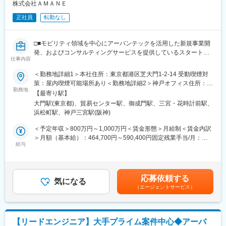
株式会社ＡＭＡＮＥ
鷹巣駅、工機前駅、佐貫駅、宇都宮駅東口駅、今市駅、中央前橋
駅、西桐生駅、川口駅、北朝霞駅、新代田駅、蓮沼駅、西葛西
正社員
転勤なし
駅、牛田駅(東京都)、板橋区役所前駅、京王八王子駅、北品川駅、
赤羽岩淵駅、新宿駅(東京メトロ)、東池袋駅、不動前駅、住吉駅
(東京都)、六本木一丁目駅、布田駅、稲荷町駅(東京都)、立川北
□■モビリティ領域を中心にアーバンテックを活用した新規事業開
駅、三越前駅、二重橋前駅、桜街道駅、京成船橋駅、京成千葉
発、およびコンサルティングサービスを提供しているスタートア
駅、北習志野駅、野田市駅、京成成田駅、仲ノ町駅、逸見駅、新
仕事内容
ップ■□
高島駅、京急川崎駅、北茅ケ崎駅、和田塚駅、入谷駅(神奈川県)、
＜勤務地詳細1＞本社住所：東京都港区芝大門1-2-14 受動喫煙対
逗子・葉山駅、西松本駅、岩村田駅、南豊科駅、志貴野中学校前
◎大型・新規事業に携わることができる
策：屋内喫煙可能場所あり＜勤務地詳細2＞神戸オフィス住所：兵
駅、新魚津駅、北鉄金沢駅、福井駅、新浜松駅、新静岡駅、新豊
◎クライアントと共にサービスモデルを検討し、システム開発に
勤務地
庫県神戸市中央区磯辺通3-1-2 受動喫煙対策：屋内喫煙可能場所あ
【最寄り駅】
橋駅、近鉄名古屋駅、尾張一宮駅、名鉄岐阜駅、名電各務原駅、
取り組むテックリード
り変更の範囲：会社の定める事業所（リモートワーク含む）
大門駅(東京都)、貿易センター駅、御成門駅、三宮・花時計前駅、
新可児駅、ＪＲ河内永和駅、大阪梅田駅(阪急線)、九条駅(京都
浜松町駅、神戸三宮駅(阪神)
府)、田中口駅、山陽姫路駅、西宮駅、山陽明石駅、ハーバーラン
■業務概要：
ド駅、宝塚南口駅、新伊丹駅、芦屋川駅、上栄町駅、新八日市
当社のさらなる成長を、事業開発の面から推進していただきま
＜予定年収＞800万円～1,000万円＜賃金形態＞月給制＜賃金内訳
駅、倉敷駅、岡山駅前駅、電鉄出雲市駅、高知駅前駅、宮田町
す。
＞月額（基本給）：464,700円～590,400円固定残業手当/月：
駅、高松築港駅、眉山ロープウェイ山麓駅、西鉄福岡駅、鹿児島
アーバンテックを活用した幅広い新規事業の企画、開発、顧客候
給与
202,000円～242,940円（固定残業時間42時間0分/月）超過した時
駅前駅、熊本駅前駅、長崎駅前駅、佐世保中央駅、神泉駅、岩本
補への提案から、プロジェクト推進までをリードいただきます。
間外労働の残業手当は追加支給＜月給＞666,700円～833,340円
町駅、西早稲田駅、青井駅、高津駅(神奈川県)、大阪難波駅、四ツ
（一律手当を含む）＜昇給有無＞有＜残業手当＞有＜給与補足＞※
橋駅、大阪阿部野橋駅、東別院駅、丸の内駅(愛知県)、祇園駅(福
■業務詳細：
経験・スキル等を考慮した上で決定いたします。■昇給：年1回／
岡県)、櫛田神社前駅、京阪山科駅、本八幡駅(都営線)、北１２条
応募依頼する
モビリティ業界やインフラ企業など、主にエンタープライズ向け
気になる
人事評価制度による■決算賞与：業績による■その他寸志などあり
駅、松風町駅、広瀬通駅、東宿郷駅、下北沢駅、京成関屋駅、新
（エージェントサービス）
プロジェクトにおいて、技術面からチームをリードしプロジェク
賃金はあくまでも目安の金額であり、選考を通じて上下する可能
宿駅、都電雑司ケ谷駅、麻布十番駅、京成上野駅、立川南駅、茅
トを推進いただきます。
性があります。月給(月額)は固定手当を含めた表記です。
場町駅、京橋駅(東京都)、東海神駅、栄町駅(千葉県)、汐入駅、高
島町駅、電鉄富山駅、広小路駅(富山県)、七ツ屋駅、新福井駅、第
◇プロジェクト全体の技術選定や設計方針の策定
【リードエンジニア】大手プライム案件中心◆アーバ
一通り駅、日吉町駅、駅前駅、名鉄名古屋駅、河内永和駅、大阪
◇クライアントニーズやプロジェクト要件に応じた最適なソリュ