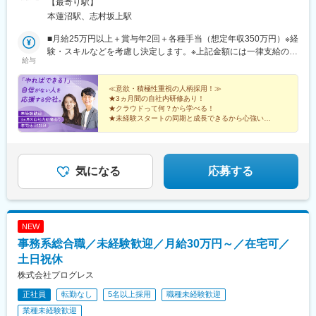
線「本蓮沼駅」より徒歩4分└都営三田線「志村坂上駅」より徒歩
【最寄り駅】
9分【研修終了後】◆東京23区を中心とした全国各地のITプロジェ
本蓮沼駅、志村坂上駅
クト先※勤務地は希望を考慮します。※転居を伴う転勤はありませ
ん。※すべて徒歩10分以内の駅チカオフィスです。※フルリモー
■月給25万円以上＋賞与年2回＋各種手当（想定年収350万円）※経
ト・在宅勤務・リモートワークはプロジェクトによって異なりま
験・スキルなどを考慮し決定します。※上記金額には一律支給の住
給与
す。
宅手当2万円を含みます。※残業代は全額支給※試用期間6ヵ月あり
（期間中は月給23万円以上で、その他の待遇に変更なし）☆経験
がある方は、現職・前職給与を考慮します。☆明確な評価制度あ
≪意欲・積極性重視の人柄採用！≫
★3ヵ月間の自社内研修あり！
り。個人の頑張りに応じて評価します。【年収例】年収450万円
★クラウドって何？から学べる！
（経験2年入社）年収750万円（経験3年入社）年収950万円（経験
★未経験スタートの同期と成長できるから心強い！
5年入社）
★研修後は最先端プロジェクトで活躍！
★成長は昇給・昇格で評価！
★土日祝休み、年休125日、残業少なめ♪
気になる
応募する
NEW
事務系総合職／未経験歓迎／月給30万円～／在宅可／
土日祝休
株式会社プログレス
正社員
転勤なし
5名以上採用
職種未経験歓迎
業種未経験歓迎