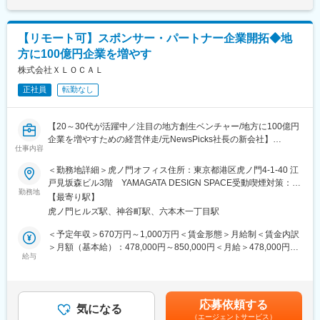
■仕事内容：
要に応じて出社を伴います
■新規ソリューションの垂直立ち上げ（商品案はまだ固まっていま
せん）
＜対象となる顧客＞
【リモート可】スポンサー・パートナー企業開拓◆地
└ 地方創生ファンド、海外進出支援、AI経営支援などの新サービ
主には100億円未満の経営者で、地方の老舗企業や成長意欲の高
方に100億円企業を増やす
ス立ち上げにおける市場調査とスキーム構築。
い企業の経営層
└ 外部パートナー（金融機関、自治体、専門家）とのアライアン
株式会社ＸＬＯＣＡＬ
ス推進。
■今後の展望：
正社員
転勤なし
将来的には、地方から本気で成長したいならXLOCALおよび100
■組織の型化・仕組み化
億シンクタンク、というブランド構築を目指し、みんなで日本経
└ 属人化しやすい経営支援ノウハウを、テクノロジー（AI等）を
済の成長を地方から牽引し、日本と世界がより一層近づく未来を
【20～30代が活躍中／注目の地方創生ベンチャー/地方に100億円
用いて再現性のある仕組みへ昇華させるプロセスの設計。
牽引していきます。
企業を増やすための経営伴走/元NewsPicks社長の新会社】
仕事内容
■組織構成
変更の範囲：会社の定める業務
■ミッション：
＜勤務地詳細＞虎ノ門オフィス住所：東京都港区虎ノ門4-1-40 江
※組織は約30名で、平均年齢は36歳です。
◯パートナー企業の新規開拓
戸見坂森ビル3階 YAMAGATA DESIGN SPACE受動喫煙対策：屋
有名企業やスタートアップ、コンサルタントなど出身のユニーク
└ 地方企業へのリーチ・ブランディング・CSR／CSV施策などの
勤務地
内全面禁煙変更の範囲：会社の定める事業所（リモートワーク含
なメンバーで構成されています。
【最寄り駅】
ニーズを持つ大手企業や行政機関をターゲットに、『100億シン
む）
虎ノ門ヒルズ駅、神谷町駅、六本木一丁目駅
クタンク』の協賛パートナーとして開拓する。
＜対象となる顧客＞
＜予定年収＞670万円～1,000万円＜賃金形態＞月給制＜賃金内訳
主には100億円未満の経営者で、地方の老舗企業や成長意欲の高
◯共創プログラムの企画・提案
＞月額（基本給）：478,000円～850,000円＜月給＞478,000円～
い企業の経営層
└ パートナー企業の事業目的と、会員企業（地方経営者）のニー
給与
850,000円＜昇給有無＞有＜残業手当＞有＜給与補足＞・前職の
※現在はリモートワーク中心ですが、チームビルディングのため必
ズを掛け合わせ、イベント・コンテンツ・研究会プログラムなど
給与を参考にご相談させていただきます・賞与年1回※業績に応じ
要に応じて出社を伴います
の共創企画を立案・提案する。
て賃金はあくまでも目安の金額であり、選考を通じて上下する可
能性があります。月給(月額)は固定手当を含めた表記です。
変更の範囲：会社の定める業務
応募依頼する
◯パートナーリレーション構築
気になる
（エージェントサービス）
└ 受注後のプロジェクト推進、効果検証、リレーション深化まで