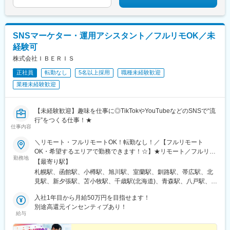
吉駅(東京都)、代官山駅、春日駅(東京都)、新高島駅、京急川崎
駅、新丸子駅、長堀橋駅、大阪阿部野橋駅、祇園駅(福岡県)、西鉄
福岡駅、近鉄名古屋駅、汐留駅、中井駅、北１２条駅、資生館小
学校前駅、栄町駅(千葉県)、東海神駅、都電雑司ケ谷駅、高輪ゲー
SNSマーケター・運用アシスタント／フルリモOK／未
トウェイ駅、高島町駅、馬車道駅、高津駅(神奈川県)、四ツ橋駅、
経験可
天王寺駅前駅、天神南駅、名鉄名古屋駅
株式会社ＩＢＥＲＩＳ
正社員
転勤なし
5名以上採用
職種未経験歓迎
業種未経験歓迎
【未経験歓迎】趣味を仕事に◎TikTokやYouTubeなどのSNSで“流
行”をつくる仕事！★
仕事内容
＼リモート・フルリモートOK！転勤なし！／【フルリモート
OK・希望するエリアで勤務できます！☆】★リモート／フルリモ
勤務地
ート選択可★通勤なし・全国どこからでも勤務OK★将来的には
【最寄り駅】
「カフェで仕事」「旅しながら働く」も可能★転勤なし（地方在
札幌駅、函館駅、小樽駅、旭川駅、室蘭駅、釧路駅、帯広駅、北
住の方も歓迎）※研修期間中は各プロジェクト先への出社となりま
見駅、新夕張駅、苫小牧駅、千歳駅(北海道)、青森駅、八戸駅、弘
す。在宅勤務、または東京・大阪・愛知・福岡のプロジェクト先■
前駅、下北駅、五所川原駅、盛岡駅、花巻駅、北上駅、宮古駅、
本社東京都渋谷区道玄坂1-10-8 渋谷道玄坂東急ビル2F-C■銀座東
入社1年目から月給50万円を目指せます！
盛駅、久慈駅、仙台駅、石巻駅、杜せきのした駅、新田駅(宮城
京都中央区銀座1-12-4 N&E BLD.6F■六本木東京都港区六本木3-
別途高還元インセンティブあり！
県)、くりこま高原駅、多賀城駅、気仙沼駅、いわき駅、郡山駅(福
給与
16-12 六本木KSビル5F■新宿東京都新宿区西新宿3-3-13 西新宿水
島県)、福島駅(福島県)、会津若松駅、須賀川駅、白河駅、喜多方
間ビル■池袋東京都豊島区東池袋2-62-8 BIGオフィスプラザ池袋■
駅、秋田駅、横手駅、能代駅、湯沢駅、大久保駅(秋田県)、鷹ノ巣