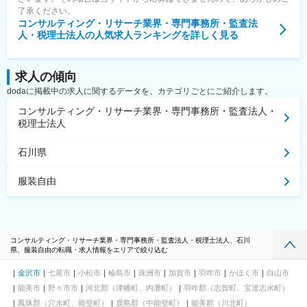
了承ください。
コンサルティング・リサーチ業界・専門事務所・監査法
人・税理士法人
の人気求人ランキングを詳しく見る
求人の傾向
dodaに掲載中の求人に関するデータを、カテゴリごとにご紹介します。
コンサルティング・リサーチ業界・専門事務所・監査法人・
税理士法人
石川県
服装自由
コンサルティング・リサーチ業界・専門事務所・監査法人・税理士法人、石川
県、服装自由の転職・求人情報をエリアで絞り込む
金沢市
七尾市
小松市
輪島市
珠洲市
加賀市
羽咋市
かほく市
白山市
能美市
野々市市
河北郡（津幡町、内灘町）
羽咋郡（志賀町、宝達志水町）
鳳珠郡（穴水町、能登町）
鹿島郡（中能登町）
能美郡（川北町）