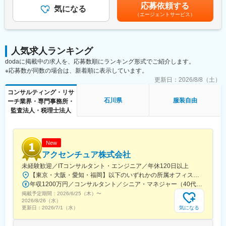
賞与・インセンティブ：それぞれ年2回支給※個人業績や会社業績
■組織構成
応募依頼する
事業推進上における課題を設定し、提案を行う
気になる
によって変動賃金はあくまでも目安の金額であり、選考を通じて
※組織は約30名で、平均年齢は36歳です。
（エージェントサービス）
上下する可能性があります。月給(月額)は固定手当を含めた表記で
有名企業やスタートアップ、コンサルタントなど出身のユニーク
具体的には、大手企業からスタートアップまで、幅広い顧客企業
す。
なメンバーで構成されています。
の持続的事業成長のため、
経営者や役員クラスのクライアントとの定期的なミーティングな
＜対象となる顧客＞
人気求人ランキング
どを通じ、顧客接点を強化し課題をヒアリングします。そうした
主には100億円未満の経営者で、地方の老舗企業や成長意欲の高
dodaに掲載中の求人を、応募数順にランキング形式でご紹介します。
日々の顧客接点から、クライアントの経営課題を特定し解決に向
い企業の経営層
※応募数が同数の場合は、新着順に表示しています。
けたコンサルティング提案書を作成・提案します。
※現在はリモートワーク中心ですが、チームビルディングのため必
様々な人事課題に対して、即戦力となるフリーランス/複業会社員/
更新日：
2026/8/8（土）
要に応じて出社を伴います
顧問などのプロフェッショナルとともに、パートナーとして課題
コンサルティング・リサ
解決を目指していくポジションです。
石川県
服装自由
ーチ業界・専門事務所・
変更の範囲：会社の定める業務
監査法人・税理士法人
■業務の特徴
◎顧客の課題解決を第一に、型にはまらないソリューション設計
や提案ができます。数ヶ月にわたって支援するプロジェクトが多
いため、顧客課題に深く入り込むこみながら多角的な顧客支援が
New
できます。
アクセンチュア株式会社
未経験歓迎／ITコンサルタント・エンジニア／年休120日以上
◎サービス拡大余地のある国内市場の拡大を担う最前線に身を置
【東京・大阪・愛知・福岡】以下のいずれかの所属オフィスもしくは各エリアのプロジェクト先 所属オフィス：■赤坂インターシティ■関西オフィス■アクセンチュア・アドバンスト・テクノロジーセンター名古屋■福岡オフィス※詳細は勤務地一覧よりご覧いただけます。※所属オフィスを問わずプロジェクトにより、国内出張、海外出張の可能性があります【魅力ポイント│世界の知恵を活用】世界中のベストプラクティスがデータベースに集約されており、数多くの事例や社員の知恵を活用できます。日本では前例のない案件でも、世界各国の社員からオンライン・オフライン（海外出張）問わず、気軽にアドバイスを受けることができます。★ この求人のPOINT ★￣￣V￣￣￣￣￣￣￣￣￣＃世界約78万人規模の大手基盤で安定性◎若手から裁量大きく挑戦・成長できる環境＃土日祝休／連続5日以上の休暇取得も可能！／フルフレックス（コアタイムなし）＃コンサル・IT未経験者向けの手厚い研修◎／メンター制度もあるため安心してチャレンジOK！
けます！
年収1200万円／コンサルタント／シニア・マネジャー（40代） 年収1000万円／テクノロジーアーキテクト（30代）
少子高齢化による人手不足やデジタル人材不足、ジョブ型雇用へ
掲載予定期間：
2026/6/25（木）
〜
の流れが加速する現在において、人事的課題の多種多様化が進
2026/8/26（水）
み、企業は自社内リソースだけでは課題解決ができなくなってき
気になる
更新日：
2026/7/1（水）
ています。
外部リソース活用の市場は拡大傾向にあり、その最前線でマーケ