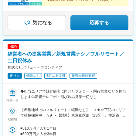
目）年収770万円（未経験入社5年目）
★定番ゲームから先端技術まで多彩なプロジェクトあ
り！
★平均年齢26歳の仲間と市場価値をアップ！
★土日祝休み、年休125日でオフも充実♪
気になる
応募する
NEW
経営者への提案営業／新規営業ナシ／フルリモート／
土日祝休み
株式会社バリュー・フロンティア
正社員
転勤なし
5名以上採用
業種未経験歓迎
◆担当エリアで既存顧客に向けたフォロー・同行営業などを担当
します◎新規テレアポ・飛び込み営業一切なし
仕事内容
【希望地域でのフルリモート／転勤なし】 ＜★☆下記のエリア
で積極採用中！☆★＞【関東】東京都区部（23区）、横浜市、川
勤務地
崎市、さいたま市、相模原市、千葉市【中部】名古屋市、浜松
市、新潟市【北海道・東北】札幌市、仙台市【中国・九州】広島
■510万円／入社1年目
市、岡山市、福岡市、北九州市、熊本市◎上記のエリアに通える
■600万円／入社3年目