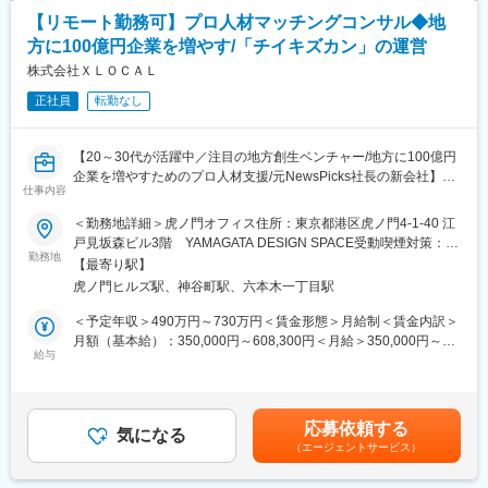
■アーバンテック：
◇システム導入プロセスの設計およびプロジェクト管理
「都市生活と都市の持続可能性をアップデートする技術」です。
【リモート勤務可】プロ人材マッチングコンサル◆地
◇導入後の運用支援とフィードバックに対する改善
方に100億円企業を増やす/「チイキズカン」の運営
■こんな方にぴったり：
■ポジションの特徴：
株式会社ＸＬＯＣＡＬ
・大型＆新規プロジェクトに携わりたい方
リーダーとして、マネージャーやエンジニアとコミュニケーショ
・社会貢献の高い仕事がしたい方
正社員
転勤なし
ンをとりながら、5名程度のチームでプロダクトの導入支援をリー
・会社や事業をともにつくりあげていきたい方
ドいただくポジションです。
・専門特化するのではなく、幅広くチャレンジしたい方
【20～30代が活躍中／注目の地方創生ベンチャー/地方に100億円
■クライアント：
変更の範囲：会社の定める業務
企業を増やすためのプロ人材支援/元NewsPicks社長の新会社】
交通事業者や自動車業界関連の企業を中心に、自治体やインフラ
仕事内容
企業等、幅広いクライアントとかかわります。
■ミッション：
＜勤務地詳細＞虎ノ門オフィス住所：東京都港区虎ノ門4-1-40 江
※基本的に大手のプライム案件です。
「地方の経営者に、世界を変える出会いを。」
戸見坂森ビル3階 YAMAGATA DESIGN SPACE受動喫煙対策：屋
XLOCALは、世界を変える志を持った経営者と共に挑戦し、今ま
勤務地
内全面禁煙変更の範囲：会社の定める事業所（リモートワーク含
■プロジェクト例：
【最寄り駅】
でにない「アイデア」と「出会い」を生み出す。経営者が孤立す
む）
・モビリティハブの運営・回遊性向上など、モビリティにかかわ
虎ノ門ヒルズ駅、神谷町駅、六本木一丁目駅
ることなく、ワクワクする未来を描ける環境をつくり、地方企業
る自社サービス開発
の非連続成長を実現します。
＜予定年収＞490万円～730万円＜賃金形態＞月給制＜賃金内訳＞
・EVの車両データ管理システムの企画～提供（e-mobilog）
月額（基本給）：350,000円～608,300円＜月給＞350,000円～
・ロボットタクシーの社会導入支援
■仕事内容：
給与
608,300円＜昇給有無＞有＜残業手当＞有＜給与補足＞・前職の
・位置情報を使用した次世代水素プラントの配送効率化システム
当社にてプロ人材マッチングのコンサル業務をお任せします。地
給与を参考にご相談させていただきます・賞与年1回※業績に応じ
開発
方企業経営者のパートナーとして、経営チームの成長による事業
て賃金はあくまでも目安の金額であり、選考を通じて上下する可
・交通事業者向け自社の電子チケットアプリ開発
成長を支援します。
能性があります。月給(月額)は固定手当を含めた表記です。
・位置情報を使用したポイント・クーポンアプリ開発
応募依頼する
気になる
（エージェントサービス）
■組織構成
■アーバンテック：
※組織は約30名で、平均年齢は36歳です。
「都市生活と都市の持続可能性をアップデートする技術」です。