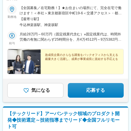
川県)、本厚木駅、小田原駅、鎌倉駅、秦野駅、座間駅、伊勢原
駅、逗子駅、三崎口駅、長野駅、松本駅、上田駅、佐久平駅、飯
【全国募集／在宅勤務！】★お住まいの場所にて、完全在宅で働
田駅(長野県)、豊科駅、中野松川駅、飯山駅、須坂駅、広丘駅、甲
けます！＜本社＞東京都新宿区中町19-6＜交通アクセス＞・都営
勤務地
府駅、竜王駅、石和温泉駅、富士山駅、山梨市駅、都留市駅、韮
大江戸線「牛込神楽坂駅」より徒歩4分・東京メトロ東西線「神楽
【最寄り駅】
崎駅、大月駅、富山駅、越中中川駅、砺波駅、黒部駅、魚津駅、
坂駅」より徒歩8分・JR中央線／総武線「飯田橋駅」より徒歩約
牛込神楽坂駅、神楽坂駅
滑川駅、金沢駅、福井駅(福井県)、敦賀駅、浜松駅、静岡駅、富士
14分※受動喫煙防止対策：屋内禁煙
駅、沼津駅、磐田駅、藤枝駅、岡崎駅、豊橋駅、名古屋駅、刈谷
月給28万円～60万円（固定残業代含む）※固定残業代は、時間外
市駅、名鉄一宮駅、三河安城駅、岐阜駅、各務ケ原駅、多治見
労働の有無に関わらず25時間分を、月4万4512円～9万5382円支
給与
駅、可児駅、四日市駅、津駅、名張駅、布施駅、豊中駅、吹田駅
給※上記を超える時間外労働分は追加で支給
(東海道本線)、梅田駅(地下鉄)、茨木駅、京都駅、宇治駅(奈良
線)、亀岡駅、奈良駅、天理駅、和歌山駅、姫路駅、西宮駅(ＪＲ
急成長企業のさらなる躍進をバックオフィスから支える
裁量大きく活躍し、成果が事業成長に直結する手応えを
線)、尼崎駅(東海道本線)、明石駅、神戸駅(兵庫県)、宝塚駅、伊丹
駅(阪急線)、芦屋駅(東海道本線)、大津駅、草津駅(滋賀県)、彦根
駅、八日市駅、倉敷市駅、岡山駅、津山駅、広島駅、福山駅、呉
駅、西条駅(広島県)、尾道駅、下関駅、山口駅(山口県)、宇部駅、
鳥取駅、米子駅、境港駅、松江駅、出雲市駅、高知駅、古津賀
駅、ＪＲ松山駅前駅、今治駅、宇和島駅、高松駅(香川県)、丸亀
気になる
応募する
駅、徳島駅、阿南駅、鳴門駅、久留米駅、小倉駅(福岡県)、大牟田
駅、筑紫駅、天神駅、大分駅、別府駅(大分県)、中津駅(大分県)、
宮崎駅、延岡駅、都城駅、鹿児島駅、熊本駅、佐賀駅、長崎駅(長
崎県)、佐世保駅、那覇空港駅(鉄道)、秋葉原駅、高田馬場駅、綾
瀬駅、豊田駅、溝の口駅、なんば駅(地下鉄)、心斎橋駅、天王寺
【テックリード】アーバンテック領域のプロダクト開
駅、金山駅(愛知県)、伏見駅(愛知県)、博多駅、中洲川端駅、山科
発◆技術選定～技術指導までリード◆全国フルリモー
駅、久喜駅、本八幡駅(総武線)、大宮駅(埼玉県)、さっぽろ駅、函
ト可
館駅前駅、津軽五所川原駅、田茂山駅、あおば通駅、曽根田駅、