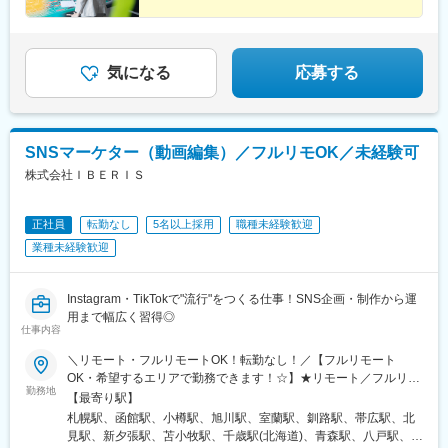
気になる
応募する
SNSマーケター（動画編集）／フルリモOK／未経験可
株式会社ＩＢＥＲＩＳ
正社員
転勤なし
5名以上採用
職種未経験歓迎
業種未経験歓迎
Instagram・TikTokで"流行"をつくる仕事！SNS企画・制作から運
用まで幅広く習得◎
仕事内容
＼リモート・フルリモートOK！転勤なし！／【フルリモート
OK・希望するエリアで勤務できます！☆】★リモート／フルリモ
勤務地
ート選択可★通勤なし・全国どこからでも勤務OK★将来的には
【最寄り駅】
「カフェで仕事」「旅しながら働く」も可能★転勤なし（地方在
札幌駅、函館駅、小樽駅、旭川駅、室蘭駅、釧路駅、帯広駅、北
住の方も歓迎）※研修期間中は各プロジェクト先への出社となりま
見駅、新夕張駅、苫小牧駅、千歳駅(北海道)、青森駅、八戸駅、弘