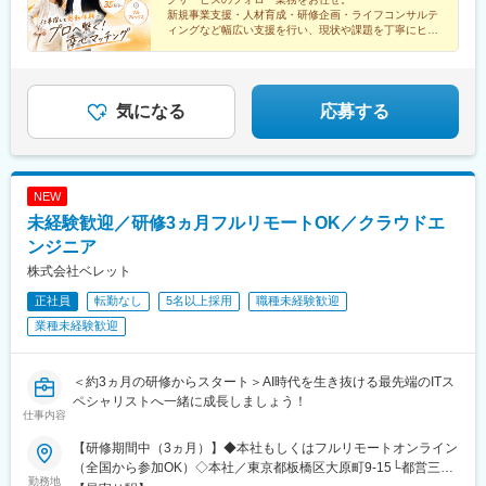
新規事業支援・人材育成・研修企画・ライフコンサルテ
ィングなど幅広い支援を行い、現状や課題を丁寧にヒア
リングし、社内のコンサルタントへつなぐ役割です。
気になる
応募する
NEW
未経験歓迎／研修3ヵ月フルリモートOK／クラウドエ
ンジニア
株式会社ベレット
正社員
転勤なし
5名以上採用
職種未経験歓迎
業種未経験歓迎
＜約3ヵ月の研修からスタート＞AI時代を生き抜ける最先端のITス
ペシャリストへ一緒に成長しましょう！
仕事内容
【研修期間中（3ヵ月）】◆本社もしくはフルリモートオンライン
（全国から参加OK）◇本社／東京都板橋区大原町9-15└都営三田
勤務地