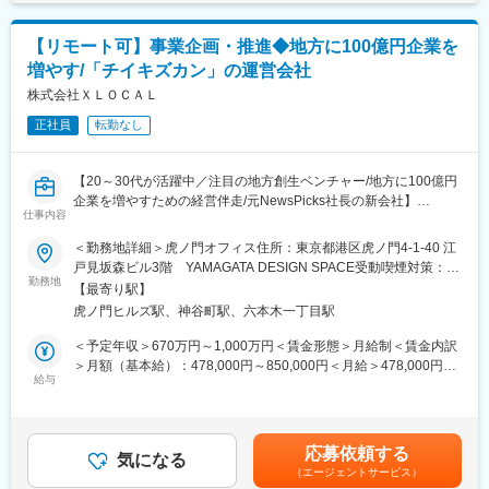
成長の鍵である地方をフィールドにした事業に関わることができ
◯獲得したクライアントの経営変革支援体制の構築リード
ます。
└経営変革プロデューサー（アカウントエグゼクティブ）やカス
◎サービスを売ること以上に、経営者と、企業と地域の未来を語
【リモート可】事業企画・推進◆地方に100億円企業を
タマーサクセス等、クライアントの経営変革支援に必要な社内外
り、より高みを目指すために何をすべきなのかを議論し、企業の
増やす/「チイキズカン」の運営会社
体制の構築を行う。
未来を大きく変える瞬間に立ち会えます。
株式会社ＸＬＯＣＡＬ
◎地方創生のトップランナーである山中・坂本とフラットに議論
■業務内容：
し、事業そのものを創っていく手触り感があります。
正社員
転勤なし
◯フィールドセールス
└各地域の商工会議所や金融機関などのキーとなるステークホル
変更の範囲：会社の定める業務
ダーとの連携、様々な企業データベースをもとにしたターゲット
【20～30代が活躍中／注目の地方創生ベンチャー/地方に100億円
選定、既存クライアントからの紹介、『チイキズカン』クライア
企業を増やすための経営伴走/元NewsPicks社長の新会社】
ントのアップセルやクロスセルなど、営業対象の選定手法の検討
仕事内容
から含めて行う。
■ミッション：
＜勤務地詳細＞虎ノ門オフィス住所：東京都港区虎ノ門4-1-40 江
【お任せする一連のサイクル】
戸見坂森ビル3階 YAMAGATA DESIGN SPACE受動喫煙対策：屋
■組織構成
・マーケットリサーチ・戦略策定：地方企業のニーズを深掘り
勤務地
内全面禁煙変更の範囲：会社の定める事業所（リモートワーク含
※組織は約30名で、平均年齢は36歳です。
【最寄り駅】
し、勝てる戦い方を定義する。
む）
有名企業やスタートアップ、コンサルタントなど出身のユニーク
虎ノ門ヒルズ駅、神谷町駅、六本木一丁目駅
・商品・サービス企画：研究会プログラムや支援コンテンツの具
なメンバーで構成されています。
体化。
＜予定年収＞670万円～1,000万円＜賃金形態＞月給制＜賃金内訳
・営業企画・推進：プロデューサー（営業）が動きやすい仕組み
＞月額（基本給）：478,000円～850,000円＜月給＞478,000円～
■多角的なソリューションの実行と企画
の構築と、自らも現場での価値検証。
給与
850,000円＜昇給有無＞有＜残業手当＞有＜給与補足＞・前職の
◯【現在提供中の主なソリューション】
・収支管理・モニタリング：事業の健康状態を可視化し、適切な
給与を参考にご相談させていただきます・賞与年1回※業績に応じ
└ 複業プロ人材のマッチング、正社員採用支援。
投資判断を支援。
て賃金はあくまでも目安の金額であり、選考を通じて上下する可
└ 企業同士のマッチングによるビジネス共創支援。
・施策の磨き込み・振り返り：実績に基づき、プロダクトやプロ
能性があります。月給(月額)は固定手当を含めた表記です。
└ 経営基盤を盤石にするための「親族外承継者」の採用支援。
応募依頼する
セスを高速でアップデートする。
気になる
（エージェントサービス）
※現在はリモートワーク中心ですが、チームビルディングのため必