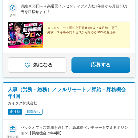
す。在宅勤務、または東京・大阪・愛知・福岡のプロジェクト先■
前駅、下北駅、五所川原駅、盛岡駅、花巻駅、北上駅、宮古駅、
本社東京都渋谷区道玄坂1-10-8 渋谷道玄坂東急ビル2F-C■銀座東
月給30万円～＋高還元インセンティブ／入社1年目から月給50万
盛駅、久慈駅、仙台駅、石巻駅、杜せきのした駅、新田駅(宮城
京都中央区銀座1-12-4 N&E BLD.6F■六本木東京都港区六本木3-
円を目指せます！
県)、くりこま高原駅、多賀城駅、気仙沼駅、いわき駅、郡山駅(福
給与
16-12 六本木KSビル5F■新宿東京都新宿区西新宿3-3-13 西新宿水
島県)、福島駅(福島県)、会津若松駅、須賀川駅、白河駅、喜多方
間ビル■池袋東京都豊島区東池袋2-62-8 BIGオフィスプラザ池袋■
駅、秋田駅、横手駅、能代駅、湯沢駅、大久保駅(秋田県)、鷹ノ巣
梅田大阪府大阪市北区梅田1-2-2 大阪駅前第2ビル12-12号■名古屋
≪フルリモート可≫充実研修1年以上★月給30万円～
駅、山形駅、鶴岡駅、酒田駅、米沢駅、天童駅、さくらんぼ東根
経験・スキル不問！ゼロから始めるSNSのお仕事！
愛知県名古屋市中村区名駅4-24-5 第2森ビル■博多福岡県福岡市博
駅、寒河江駅、新庄駅、水戸駅、つくば駅、日立駅、勝田駅、土
多区博多駅前1-23-1 ParkFront博多駅前1丁目5F-B
浦駅、古河駅、取手駅、下館駅、笹川駅、牛久駅、龍ケ崎市駅、
守谷駅、水海道駅、宇都宮駅、小山駅、栃木駅、足利駅、佐野
駅、那須塩原駅、鹿沼駅、真岡駅、下今市駅、西那須野駅、高崎
駅、前橋駅、太田駅(群馬県)、伊勢崎駅、桐生駅、館林駅、川口元
郷駅、川越駅、所沢駅、越谷駅、草加駅、春日部駅、上尾駅、熊
気になる
応募する
谷駅、浦和駅、新座駅、狭山市駅、入間市駅、三郷駅(埼玉県)、深
谷駅、朝霞台駅、戸田駅(埼玉県)、ふじみ野駅、鴻巣駅、坂戸駅
(埼玉県)、八潮駅、志木駅、飯能駅、世田谷代田駅、練馬駅、蒲田
駅、葛西駅、北千住駅、荻窪駅、大山駅(東京都)、八王子駅、豊洲
人事（労務・総務）／フルリモート／昇給・昇格機会
駅、亀有駅、町田駅、品川駅、赤羽駅、新宿三丁目駅、中野駅(東
年4回
京都)、池袋駅、目黒駅、錦糸町駅、六本木駅、渋谷駅、調布駅、
上野駅、小平駅、立川駅、日本橋駅(東京都)、吉祥寺駅、多摩セン
カイタク株式会社
ター駅、青梅駅、国分寺駅、武蔵小金井駅、昭島駅、東京駅、国
正社員
転勤なし
立駅、玉川上水駅、東久留米駅、船橋駅、松戸駅、市川駅、柏
駅、五井駅、千葉駅、流山おおたかの森駅、八千代台駅、習志野
駅、浦安駅(千葉県)、愛宕駅(千葉県)、木更津駅、成田駅、我孫子
バックオフィス業務を通じて、急成長ベンチャーを支えるポジシ
駅、鎌ケ谷駅、印西牧の原駅、四街道駅、銚子駅、藤沢駅、横須
ョン【昇給機会は年4回】
賀駅、横浜駅、上溝駅、川崎駅、平塚駅、茅ケ崎駅、大和駅(神奈
仕事内容