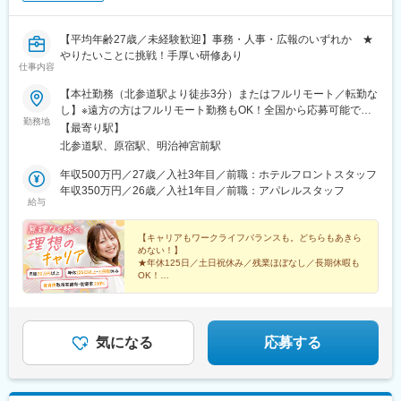
【平均年齢27歳／未経験歓迎】事務・人事・広報のいずれか ★
やりたいことに挑戦！手厚い研修あり
仕事内容
【本社勤務（北参道駅より徒歩3分）またはフルリモート／転勤な
し】※遠方の方はフルリモート勤務もOK！全国から応募可能で
勤務地
す！※研修は本社（東京）にて実施■本社東京都渋谷区千駄ヶ谷3-
【最寄り駅】
51-10 PORTALPOINT HARAJUKU FD-13＜アクセス＞・東京メ
北参道駅、原宿駅、明治神宮前駅
トロ「北参道駅」より徒歩3分・JR線「原宿駅」より徒歩9分・JR
線「千駄ヶ谷駅」より徒歩8分・都営地下鉄「国立競技場駅」A4
年収500万円／27歳／入社3年目／前職：ホテルフロントスタッフ
出口より徒歩8分＝＝＝＝＝＝＝＝＞＞★check！◎安心して上京
年収350万円／26歳／入社1年目／前職：アパレルスタッフ
給与
できる上京・入社に合わせて転居される方には、寮や社宅・引っ
越し支援・家賃補助などをサポートします。◎独り立ち後はリモ
ートワークが可能週3日リモートワークの先輩も。遠方の方はフル
【キャリアもワークライフバランスも。どちらもあきら
めない！】
リモート勤務もOK！ライフステージの変化に合わせて、柔軟な働
★年休125日／土日祝休み／残業ほぼなし／長期休暇も
き方ができます。
OK！
☆平均年齢27歳／同期と一緒に成長／先輩の前職は飲
食・受付など
★ネイル・髪型・服装自由／産育休取得実績多数！復帰
率100％
気になる
応募する