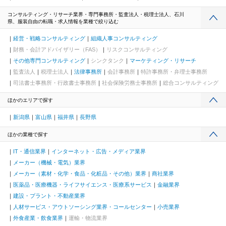
コンサルティング・リサーチ業界・専門事務所・監査法人・税理士法人、石川
県、服装自由の転職・求人情報を業種で絞り込む
経営・戦略コンサルティング
組織人事コンサルティング
財務・会計アドバイザリー（FAS）
リスクコンサルティング
その他専門コンサルティング
シンクタンク
マーケティング・リサーチ
監査法人
税理士法人
法律事務所
会計事務所
特許事務所・弁理士事務所
司法書士事務所・行政書士事務所
社会保険労務士事務所
総合コンサルティング
ほかのエリアで探す
新潟県
富山県
福井県
長野県
ほかの業種で探す
IT・通信業界
インターネット・広告・メディア業界
メーカー（機械・電気）業界
メーカー（素材・化学・食品・化粧品・その他）業界
商社業界
医薬品・医療機器・ライフサイエンス・医療系サービス
金融業界
建設・プラント・不動産業界
人材サービス・アウトソーシング業界・コールセンター
小売業界
外食産業・飲食業界
運輸・物流業界