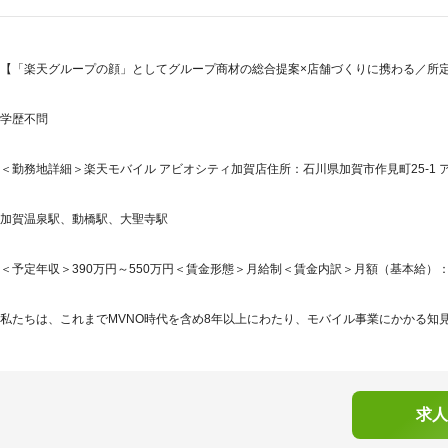
【「楽天グループの顔」としてグループ商材の総合提案×店舗づくりに携わる／所定労働
学歴不問
＜勤務地詳細＞楽天モバイル アビオシティ加賀店住所：石川県加賀市作見町25-1 アビ
加賀温泉駅、動橋駅、大聖寺駅
＜予定年収＞390万円～550万円＜賃金形態＞月給制＜賃金内訳＞月額（基本給）：265,5
私たちは、これまでMVNO時代を含め8年以上にわたり、モバイル事業にかかる知見
求人