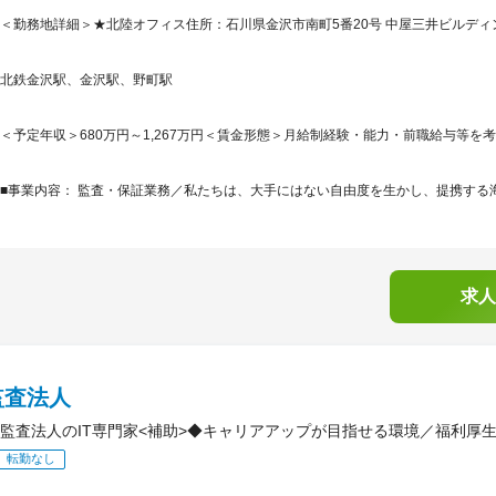
＜勤務地詳細＞★北陸オフィス住所：石川県金沢市南町5番20号 中屋三井ビルディング
北鉄金沢駅、金沢駅、野町駅
＜予定年収＞680万円～1,267万円＜賃金形態＞月給制経験・能力・前職給与等を考
■事業内容： 監査・保証業務／私たちは、大手にはない自由度を生かし、提携する海
求人
監査法人
監査法人のIT専門家<補助>◆キャリアアップが目指せる環境／福利厚
転勤なし