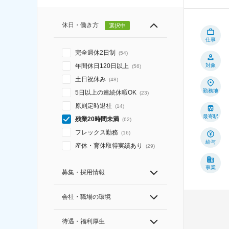
休日・働き方
選択中
仕事
完全週休2日制
(
54
)
対象
年間休日120日以上
(
56
)
土日祝休み
(
48
)
勤務地
5日以上の連続休暇OK
(
23
)
原則定時退社
(
14
)
最寄駅
残業20時間未満
(
62
)
フレックス勤務
(
16
)
給与
産休・育休取得実績あり
(
29
)
事業
募集・採用情報
会社・職場の環境
待遇・福利厚生