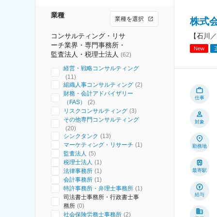
業種
業種を選択
株式
コンサルティング・リサ
【石川／
ーチ業界・専門事務所・
New
監査法人・税理士法人
(
62
)
経営・戦略コンサルティング
(
11
)
組織人事コンサルティング
(
2
)
財務・会計アドバイザリー
仕事
（FAS）
(
2
)
リスクコンサルティング
(
3
)
その他専門コンサルティング
対象
(
20
)
シンクタンク
(
13
)
マーケティング・リサーチ
(
1
)
勤務地
監査法人
(
5
)
税理士法人
(
1
)
法律事務所
(
1
)
最寄駅
会計事務所
(
1
)
特許事務所・弁理士事務所
(
1
)
給与
司法書士事務所・行政書士事
務所
(
0
)
社会保険労務士事務所
(
2
)