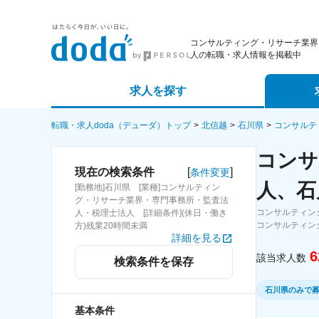
コンサルティング・リサーチ業界
人の転職・求人情報を掲載中
求人を探す
詳細条件から探す
エージェ
転職・求人doda（デューダ）トップ
北信越
石川県
コンサルテ
コンサ
新着求人から探す
スカウト
[
]
現在の検索条件
条件変更
人、石
[勤務地]石川県 [業種]コンサルティン
求人特集から探す
パートナ
グ・リサーチ業界・専門事務所・監査法
コンサルティン
人・税理士法人 [詳細条件](休日・働き
コンサルティン
方)残業20時間未満
詳細を見る
6
該当求人数
検索条件を保存
石川県のみで
基本条件