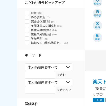
こだわり条件ピックアップ
勤務地
新着
(
16
)
最寄駅
締め切間近
(
7
)
完全週休2日制
(
54
)
年間休日120日以上
(
56
)
給与
職種未経験歓迎
(
26
)
業種未経験歓迎
(
30
)
学歴不問
(
31
)
事業
転勤なし（勤務地限定）
(
40
)
キーワード
求人掲載内容すべて
を含む
楽天
求人掲載内容すべて
【楽天G
を含まない
ップ◎
正社員
詳細条件