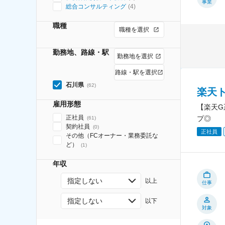
事業
総合コンサルティング
(
4
)
職種
職種を選択
勤務地、路線・駅
勤務地を選択
路線・駅を選択
石川県
(
62
)
楽天
雇用形態
【楽天G
正社員
プ◎
(
61
)
契約社員
(
0
)
正社員
その他（FCオーナー・業務委託な
ど）
(
1
)
年収
指定しない
以上
仕事
指定しない
以下
対象