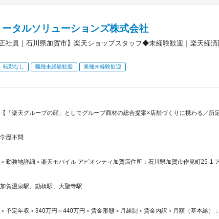
トータルソリューションズ株式会社
正社員｜石川県加賀市】楽天ショップスタッフ◆未経験歓迎｜楽天経済
転勤なし
職種未経験歓迎
業種未経験歓迎
【「楽天グループの顔」としてグループ商材の総合提案×店舗づくりに携わる／所定労働
学歴不問
＜勤務地詳細＞楽天モバイル アビオシティ加賀店住所：石川県加賀市作見町25-1 アビ
加賀温泉駅、動橋駅、大聖寺駅
＜予定年収＞340万円～440万円＜賃金形態＞月給制＜賃金内訳＞月額（基本給）：245,2