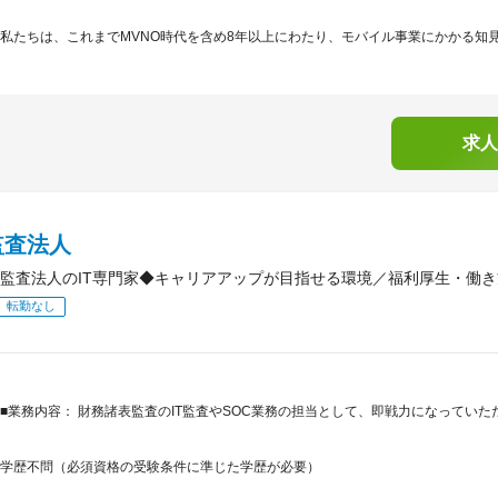
私たちは、これまでMVNO時代を含め8年以上にわたり、モバイル事業にかかる知見
求人
監査法人
監査法人のIT専門家◆キャリアアップが目指せる環境／福利厚生・働
転勤なし
■業務内容： 財務諸表監査のIT監査やSOC業務の担当として、即戦力になっていた
学歴不問（必須資格の受験条件に準じた学歴が必要）