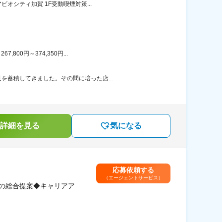
オシティ加賀 1F受動喫煙対策...
00円～374,350円...
を蓄積してきました。その間に培った店...
詳細を見る
気になる
応募依頼する
（エージェントサービス）
の総合提案◆キャリアア