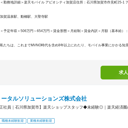
＜勤務地詳細＞楽天モバイル アビオシティ加賀店住所：石川県加賀市作見町25-1 アビ
加賀温泉駅、動橋駅、大聖寺駅
＜予定年収＞506万円～654万円＜賃金形態＞月給制＜賃金内訳＞月額（基本給）：267,8
私たちは、これまでMVNO時代を含め8年以上にわたり、モバイル事業にかかる知見
求人
トータルソリューションズ株式会社
正社員｜石川県加賀市】楽天ショップスタッフ◆未経験◎｜楽天経済圏
職種未経験歓迎
業種未経験歓迎