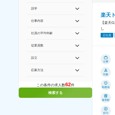
語学
楽天
仕事内容
【楽天G
し
社員の平均年齢
正社員
従業員数
設立
仕事
応募方法
対象
62
この条件の求人数
件
勤務地
検索する
最寄駅
給与