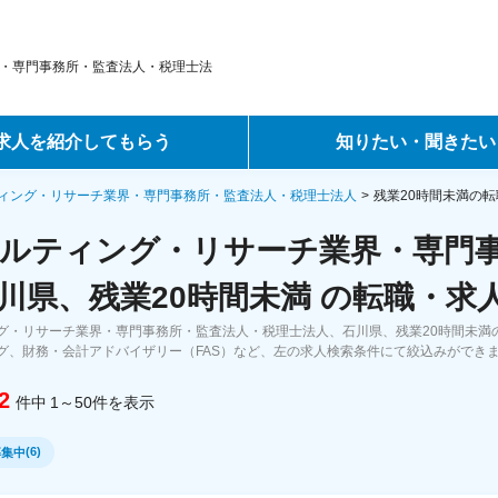
・専門事務所・監査法人・税理士法
求人を紹介してもらう
知りたい・聞きたい
ントサービス
転職ノウハウ
ィング・リサーチ業界・専門事務所・監査法人・税理士法人
残業20時間未満の
ルティング・リサーチ業界・専門
サービス
データで見る転職
川県、残業20時間未満 の転職・求
ーエージェントサービス
コラム・インタビュー
グ・リサーチ業界・専門事務所・監査法人・税理士法人、石川県、残業20時間未満
グ、財務・会計アドバイザリー（FAS）など、左の求人検索条件にて絞込みができ
転職Q&A
2
件中
1～50
件
を表示
(
6
)
募集中