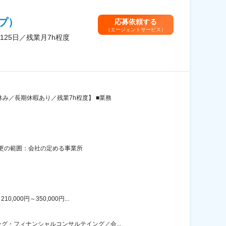
プ）
応募依頼する
（エージェントサービス）
25日／残業月7h程度
み／長期休暇あり／残業7h程度】 ■業務
変更の範囲：会社の定める事業所
00円～350,000円...
・フィナンシャルコンサルテイング／会...