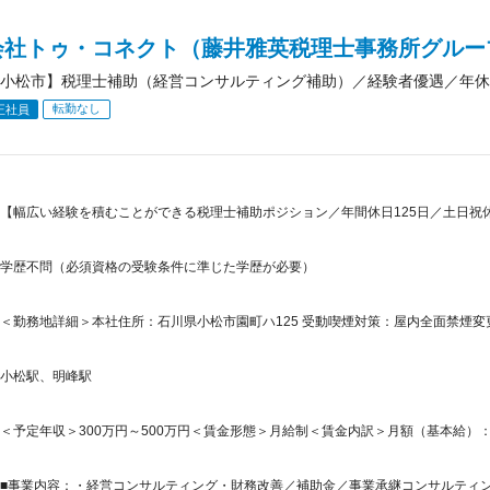
会社トゥ・コネクト（藤井雅英税理士事務所グルー
小松市】税理士補助（経営コンサルティング補助）／経験者優遇／年休1
転勤なし
正社員
【幅広い経験を積むことができる税理士補助ポジション／年間休日125日／土日祝休
学歴不問（必須資格の受験条件に準じた学歴が必要）
＜勤務地詳細＞本社住所：石川県小松市園町ハ125 受動喫煙対策：屋内全面禁煙
小松駅、明峰駅
＜予定年収＞300万円～500万円＜賃金形態＞月給制＜賃金内訳＞月額（基本給）：210,0
■事業内容：・経営コンサルティング・財務改善／補助金／事業承継コンサルティング