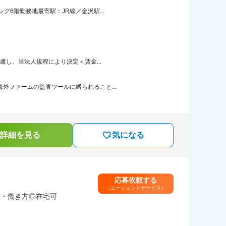
6階勤務地最寄駅：JR線／金沢駅...
慮し、当法人規程により決定＜賃金...
外ファームの監査ツールに縛られること...
詳細を見る
気になる
応募依頼する
（エージェントサービス）
生・働き方◎在宅可