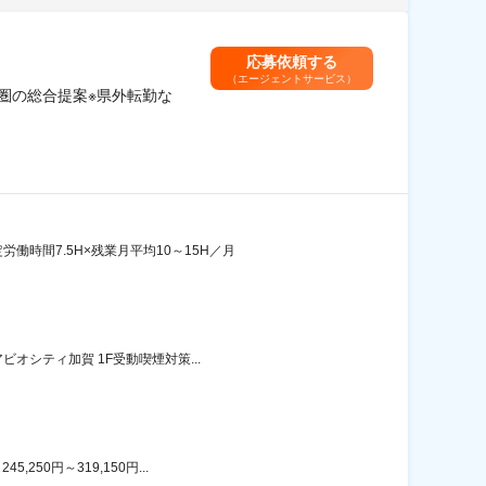
応募依頼する
（エージェントサービス）
圏の総合提案※県外転勤な
時間7.5H×残業月平均10～15H／月
オシティ加賀 1F受動喫煙対策...
50円～319,150円...