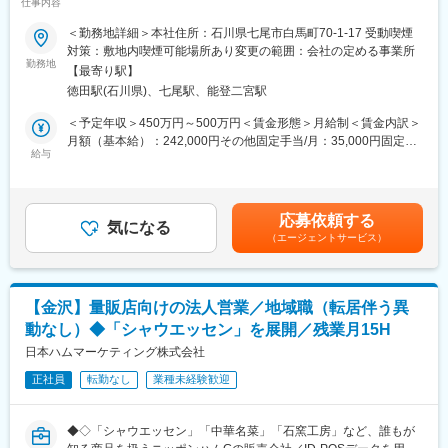
仕事内容
特徴です。福利厚生も手厚く、正社員登用後は、保養所などの制
テーマパーク向けおよび家庭向け冷凍商品「星のチュロス」な
度も利用できます。
■業務概要
＜勤務地詳細＞本社住所：石川県七尾市白馬町70-1-17 受動喫煙
ど、チュロス製造に特化した製品を担当します。
当社白馬工場にて、テーマパーク向けおよび家庭向け冷凍チュロ
対策：敷地内喫煙可能場所あり変更の範囲：会社の定める事業所
スの製造管理業務をお任せします。
勤務地
■組織構成
【最寄り駅】
製造ラインの運営管理、品質・衛生管理、スタッフの育成・指導
男性30名、女性10名（20～60代）
徳田駅(石川県)、七尾駅、能登二宮駅
など、現場実務と管理業務の両面から工場運営を支えていただく
多様なバックグラウンドのスタッフで構成され、協調性と現場力
ポジションです。
＜予定年収＞450万円～500万円＜賃金形態＞月給制＜賃金内訳＞
を重視した組織です。インドネシアの方も在籍しております。
現場に深く関わりながら改善や仕組みづくりに携われる環境のた
月額（基本給）：242,000円その他固定手当/月：35,000円固定残
め、ものづくりの手応えと、工場全体を動かすやりがいの双方を
給与
業手当/月：68,547円（固定残業時間36時間0分/月）超過した時間
■業務の魅力
実感できます。
外労働の残業手当は追加支給＜月給＞345,547円（一律手当を含
現場力とマネジメント力を同時に高められ、工場長として組織運
将来的には工場長候補として、組織づくりや生産体制の強化をリ
む）＜昇給有無＞有＜残業手当＞有＜給与補足＞※スキルや経験に
営に携わる成長機会があります。
ードしていただくことを期待しています。
よって決定致します。※年収は賞与・各種手当を含みます。賃金は
応募依頼する
気になる
あくまでも目安の金額であり、選考を通じて上下する可能性があ
■就業環境
（エージェントサービス）
■業務詳細
ります。月給(月額)は固定手当を含めた表記です。
・週休2日制、年間休日113日、社会保険や福利厚生も整備されて
・製造現場（粉練り工程～袋詰め・箱詰め工程）における工程管
います（スポーツジム利用可）
理およびトラブル対応
・残業について：残業を希望しない方には残業の強要しない環境
・HACCPの運用、およびFSSC22000取得に向けた衛生管理体制
です。逆に残業したい方には残業をしていただく選択肢もありま
【金沢】量販店向けの法人営業／地域職（転居伴う異
の構築・推進
す。
動なし）◆「シャウエッセン」を展開／残業月15H
・正社員・派遣・出向・外国人労働者を含む、約35～40名規模の
・工場内は空調完備しておりますが、揚げ工場のため夏場は暑い
スタッフ管理、育成、シフト調整
日本ハムマーケティング株式会社
です。
・工場長と連携した、生産効率向上・業務改善施策の企画および
正社員
転勤なし
業種未経験歓迎
実行
変更の範囲：将来における能力やスキルに応じて再設定
・製造実務と管理業務を通じた、工場運営全般の知識・ノウハウ
の習得
◆◇「シャウエッセン」「中華名菜」「石窯工房」など、誰もが