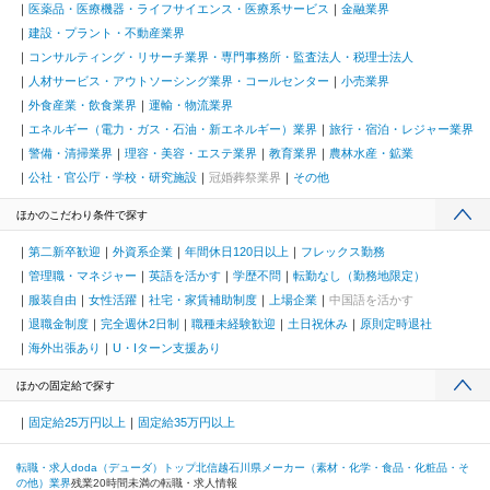
医薬品・医療機器・ライフサイエンス・医療系サービス
金融業界
建設・プラント・不動産業界
コンサルティング・リサーチ業界・専門事務所・監査法人・税理士法人
人材サービス・アウトソーシング業界・コールセンター
小売業界
外食産業・飲食業界
運輸・物流業界
エネルギー（電力・ガス・石油・新エネルギー）業界
旅行・宿泊・レジャー業界
警備・清掃業界
理容・美容・エステ業界
教育業界
農林水産・鉱業
公社・官公庁・学校・研究施設
冠婚葬祭業界
その他
ほかのこだわり条件で探す
第二新卒歓迎
外資系企業
年間休日120日以上
フレックス勤務
管理職・マネジャー
英語を活かす
学歴不問
転勤なし（勤務地限定）
服装自由
女性活躍
社宅・家賃補助制度
上場企業
中国語を活かす
退職金制度
完全週休2日制
職種未経験歓迎
土日祝休み
原則定時退社
海外出張あり
U・Iターン支援あり
ほかの固定給で探す
固定給25万円以上
固定給35万円以上
転職・求人doda（デューダ）トップ
北信越
石川県
メーカー（素材・化学・食品・化粧品・そ
の他）業界
残業20時間未満の転職・求人情報