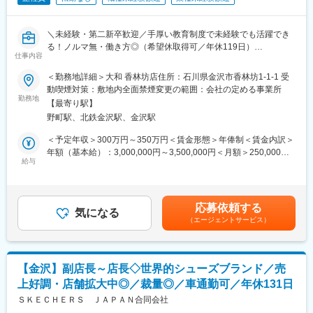
ています。
【主な商材】
大手メーカー製品のALC、ECP、岩綿、ウレタン、アルミ金物
変更の範囲：会社の定める業務
＼未経験・第二新卒歓迎／手厚い教育制度で未経験でも活躍でき
【営業スタイル】
る！ノルマ無・働き方◎（希望休取得可／年休119日）
顧客から問い合わせをいただき提案をするのが6割、商材をもとに
仕事内容
提案をかけるのが4割
スワロフスキーのストアスタッフとして接客販売業務、店舗運営
＜勤務地詳細＞大和 香林坊店住所：石川県金沢市香林坊1-1-1 受
をお任せします。
動喫煙対策：敷地内全面禁煙変更の範囲：会社の定める事業所
(２)協力会社のフォロー
■具体的には：
勤務地
・販売した外壁等の工事に伴って、工事業者の手配を行います。
【最寄り駅】
＊接客（商品案内／スタイリング提案など）
└新設工事が全体の9割を占め、月間担当案件数は5～20件ほど
野町駅、北鉄金沢駅、金沢駅
＊販売（レジ業務／ラッピングなど）
＊店内ディスプレイ
＜予定年収＞300万円～350万円＜賃金形態＞年俸制＜賃金内訳＞
【エリア】石川県・富山県
＊商品管理
年額（基本給）：3,000,000円～3,500,000円＜月額＞250,000円
＊顧客管理・売上管理 等
給与
～291,666円（12分割）＜昇給有無＞有＜残業手当＞有＜給与補
■入社後の流れ：
足＞※経験・能力を考慮の上決定します。■インセンティブ：毎月
＼現場にて丁寧にOJTを行います！／
■教育制度：
予算達成率に応じて支給（売上予算100％達成で年収の20％）■昇
配属部署には30代～60代の社員がおり、ベテラン社員が丁寧に教
ご入社後はグローバル共通のトレーニングプログラムに沿って研
給：年1回賃金はあくまでも目安の金額であり、選考を通じて上下
えていただけます。
応募依頼する
修を行います。ブランドや商品知識、接客スキルの基礎などを1ヶ
気になる
する可能性があります。月給(月額)は固定手当を含めた表記です。
若手社員研修や社長塾などの研修制度もございますので、安心し
（エージェントサービス）
月かけて学んでいただきます。また、配属先では先輩スタッフが
てご入社ください◎
バディとして成長をしっかりとサポートしていくので未経験の方
でも安心してご活躍いただけます。
■特徴
・営業としてのノルマではなく、目標数値を設定しています。
【金沢】副店長～店長◇世界的シューズブランド／売
■働き方について：
・働きやすさ：会社に連絡を行えば直行直帰も可能◎
上好調・店舗拡大中◎／裁量◎／車通勤可／年休131日
月9日の休日に加え、6カ月ごとに6日（年間12日）付与されるフ
レックス休暇もあるので連休の取得も可能です。残業はほとんど
ＳＫＥＣＨＥＲＳ ＪＡＰＡＮ合同会社
■環境：
発生しません。