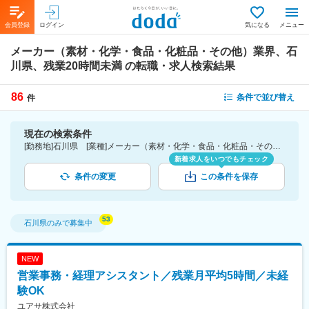
会員登録
ログイン
気になる
メニュー
メーカー（素材・化学・食品・化粧品・その他）業界、石
川県、残業20時間未満
の転職・求人検索結果
86
条件で並び替え
件
現在の検索条件
[勤務地]石川県 [業種]メーカー（素材・化学・食品・化粧品・その他）業界 [詳細条件](休日・働き方)残業20時間未満
新着求人をいつでもチェック
条件の変更
この条件を保存
石川県
のみで募集中
NEW
営業事務・経理アシスタント／残業月平均5時間／未経
験OK
ユアサ株式会社