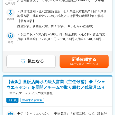
知る商品を扱うニッポンハムGの販売会社／ID-POSデータを用い
＜扱うサービス＞
仕事内容
た提案営業／カテゴリーマネジメントにも挑戦！／フレックスタ
テーマパーク向けおよび家庭向け冷凍商品「星のチュロス」な
イム制／残業15H以内／直行直帰可◆◇
＜勤務地詳細＞金沢営業所住所：石川県金沢市松島2丁目14 勤務
ど、チュロス製造に特化した製品を担当します。
地最寄駅：北鉄金沢バス線／松島／古府駅受動喫煙対策：敷地内
■業務内容
勤務地
喫煙可能場所あり変更の範囲：会社の定める事業所（リモートワ
■組織構成
【最寄り駅】
地域に密着した課題解決型提案営業として、スーパーマーケット
ーク含む）
男性30名、女性10名（20～60代）
西金沢駅、新西金沢駅、野々市駅(ＩＲいしかわ鉄道線)
やドラッグストアなどの量販や一部、業務用営業をお任せしま
多様なバックグラウンドのスタッフで構成され、協調性と現場力
す。
＜予定年収＞400万円～560万円＜賃金形態＞月給制＜賃金内訳＞
を重視した組織です。
※本ポジションは地域職採用となり、＜転居を伴う＞異動はありま
月額（基本給）：240,000円～320,000円＜月給＞240,000円～
インドネシアの方も在籍しております。
せん。
給与
320,000円＜昇給有無＞有＜残業手当＞有＜給与補足＞上記年収
※職種や勤務地を限定するものではありません。総合職同様に役職
は選考を通じて上下する可能性があります。月給には固定手当を
■業務の魅力
者へステップアップは可能です。
含んでいません。■賞与：年2回（7月、12月）■昇給：年1回（4
現場力とマネジメント力を同時に高められ、工場長として組織運
月）賃金はあくまでも目安の金額であり、選考を通じて上下する
営に携わる成長機会があります。
応募依頼する
◇具体的には
気になる
可能性があります。月給(月額)は固定手当を含めた表記です。
（エージェントサービス）
【バイヤーとの定期商談】
■教育体制
・お取引額の結果や、進捗状況の報告
現場実務を通じて業務理解を深め、OJTやフォローアップ研修も
・得意先POSデータを用いてのＡＢＣ分析や、市場比較分析の実
充実
施
【金沢】量販店向けの法人営業（主任候補）◆「シャ
・POS分析結果より得意先の課題や売上チャンスを発見し、カテ
■就業環境
ウエッセン」を展開／チームで取り組む／残業月15H
ゴリーごとの商品提案を実施
・週休2日制、年間休日113日、社会保険や福利厚生も整備されて
・ご提案した商品導入後の売上シミュレーション等の実施
日本ハムマーケティング株式会社
います（スポーツジム利用可）
・見積の作成・提出
・残業について：残業を希望しない方には残業の強要しない環境
正社員
業種未経験歓迎
・契約書の作成・締結など
です。逆に残業したい方には残業をしていただく選択肢もありま
す。
【得意先への店舗巡回】
・工場内は空調完備しておりますが、揚げ工場のため夏場は暑い
◆◇「シャウエッセン」「中華名菜」「石窯工房」など、誰もが