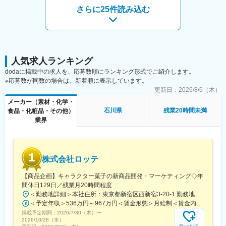
＜営業スタイル＞
さらに25件読み込む
・お客様に対する商材の提案活動
・受注後の工場への製造指示や納入手配を担当
※新規営業については、お客様からのご紹介がほとんどです。
■組織構成
５名
人気求人ランキング
┗営業担当３名（20代１名／40代１名／50代1名）
dodaに掲載中の求人を、応募数順にランキング形式でご紹介します。
┗営業事務1名
※応募数が同数の場合は、新着順に表示しています。
┗施工管理1名
更新日：
2026/8/6（木）
メーカー（素材・化学・
■教育体制
石川県
残業20時間未満
食品・化粧品・その他）
当社では1年目は営業数字を与えず、3年程度は「育成期間」と捉
業界
え、先輩社員の教育、指導を受けて一人前を目指します。
■当ポジションの魅力
◎競合他社も少なく、公共事業を主に対応しているので安定性抜
株式会社ロッテ
群！
公共事業をメインで対応、またコンクリートを扱う会社も多くは
【商品企画】キャラクター菓子の新商品開発・マーケティング◇年
なく、新潟では名が知られた企業様ですので、安定した業績拡大
間休日129日／残業月20時間程度
が続いています。
＜勤務地詳細＞本社住所：東京都新宿区西新宿3-20-1 勤務地最寄駅：京王新線／初台駅受動喫煙対策：敷地内全面禁煙変更の範囲：会社の定める事業所（リモートワーク含む）
◎ただの営業ではない、貴重なスキルが身につく
＜予定年収＞536万円～967万円＜賃金形態＞月給制＜賃金内訳＞月額（基本給）：290,000円～540,000円＜月給＞290,000円～540,000円＜昇給有無＞有＜残業手当＞有＜給与補足＞【賞与】年2回（7月･12月）、年平均：5.9ヶ月（2026年）※初回賞与は入社時期により一定額支給賃金はあくまでも目安の金額であり、選考を通じて上下する可能性があります。月給(月額)は固定手当を含めた表記です。
社内設計部や工場、施工現場などあらゆる部署との調整力や、納
掲載予定期間：
期管理などのマネジメント力などを習得できます。
2026/7/30（木）
〜
2026/10/28（水）