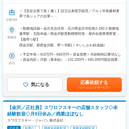
製品開発部門での経験を積むことで、将来的にはプロジェクトリ
変更の範囲：会社の定める業務
ーダーや部門マネージャーとしてのキャリアアップが期待できま
～【安定企業で長く働く】設立以来黒字経営／アルミ外装建材業
す。また、品質管理や工場長など多岐にわたる業務をお任せしま
界で高シェアの企業～
す。
仕事内容
◎年間休日123日・土日祝休み・残業15Hで働き方も整えられま
＜勤務地詳細＞金沢支店住所：石川県金沢市松島2-190-2 勤務地
■本ポジションの魅力・やりがい：
す！
最寄駅：北陸本線／西金沢駅受動喫煙対策：屋内全面禁煙変更の
当社はクライアントのニーズに合った多品種・小ロット・短納期
勤務地
範囲：会社の定める事業所
のオーダーメイド型の製品を提供しています。多品種・広範囲に
【最寄り駅】
■企業について
わたる業務が求められるやりがいがあります。自分のアイデアや
西金沢駅、新西金沢駅、野々市駅(ＩＲいしかわ鉄道線)
日本で初めてアルミ製雨どいを開発し、オリジナルブランド「シ
技術が形となり、実際の製品として世に出る喜びを感じることが
ルバーライン」を展開する総合メーカー
＜予定年収＞410万円～660万円＜賃金形態＞月給制特記事項なし
できます。また、国内外の製造拠点での業務を通じて、国際的な
└製造から施工・販売までの一貫体制を強みとし、雨どいや手す
＜賃金内訳＞月額（基本給）：232,200円～340,300円固定残業手
視野を広げることも可能です。
りなどで高い国内シェアを誇ります！
給与
当/月：30,000円～45,000円（固定残業時間16時間0分/月）超過し
た時間外労働の残業手当は追加支給＜月給＞262,200円～385,300
■製品について：
■仕事内容
円（一律手当を含む）＜昇給有無＞有＜残業手当＞有＜給与補足
長さ1～2mにおよぶ大型機械用ローラーや、製紙用ローラーのア
建物に使われる外装建材の提案営業および工事の管理をお任せし
＞※前職給与・経験等考慮し、決定します。■年収構成：基本給・
ルミ等、各種大型金属ローラーの製造をはじめ、樹脂・ゴム・
応募依頼する
ます！
気になる
定額残業手当・家族手当・残業手当■奨学金返還支援制度あり（月
PFAローラーの製造も行っています。金属加工／ゴム・カッティ
（エージェントサービス）
└大手メーカーの代理店として、建設会社や設計事務所への製品
額上限15,000円・35歳未満の方）昇給年1回 、賞与年2回（前年
ング／ゴム、スポンジのシャフト圧入／ゴム、スポンジ、ウレタ
営業、発注工事業者の手配、工程管理、現場確認まで案件の一連
度実績5.5ヶ月）賃金はあくまでも目安の金額であり、選考を通じ
ン等の研磨／PFAチューブローラー・一体成型ライン等を取り扱
の流れを支援します。
て上下する可能性があります。月給(月額)は固定手当を含めた表記
っています。 それぞれのお客様のご要望に最適な製品をもって応
です。
えるべく、企画段階から参画、独自の味付けをした商品を数多く
【金沢／正社員】スワロフスキーの店舗スタッフ◇未
■具体的に
生み出しています。
経験歓迎◇月9日休み／残業ほぼなし
(１)営業業務
既存顧客3～8社（ゼネコン、工務店）の担当に就き、フォロー営
スワロフスキー・ジャパン 株式会社
■働く環境：
業を行っていただきます。
社員一人ひとりの意見を尊重し、風通しの良い職場環境を提供し
正社員
転勤なし
職種未経験歓迎
業種未経験歓迎