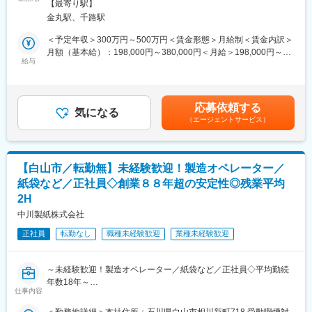
す！
【最寄り駅】
同社は、合成繊維織物の開発から製造、炭素繊維織物の製造を行
入社後は先輩に同行して営業の進め方や業務の流れ、製品知識を
金丸駅、千路駅
っています。
つけていただきます。その後、先輩顧客に見積書を届けるなどの
今回は組織の体制強化のため、合繊織物開発営業の業務をお任せ
＜予定年収＞300万円～500万円＜賃金形態＞月給制＜賃金内訳＞
アシスタント業務から徐々に営業スキルをつけていただきます。
します。
月額（基本給）：198,000円～380,000円＜月給＞198,000円～
おおよそ3か月～半年を目安に先輩社員から徐々に顧客を引き継い
ユニフォーム用途中心に婦人紳士・スポーツ・カーテン用途まで
給与
380,000円＜昇給有無＞有＜残業手当＞有＜給与補足＞※※ご年
でいただきます。
あらゆる展開でのモノづくりを行っていただきます。
齢・スキルによって年収は変動・決定します。■年収補足：・昇給
※営業未経験でご入社した実績も複数あります。
／1月あたり2,000円～35,000円（前年度実績）・賞与／年2回／
■業務詳細：
計2.00ヶ月分（前年度実績）賃金はあくまでも目安の金額であ
■同社について：
応募依頼する
いわゆる一般的な営業スタイルとは異なり、製品開発やお客様へ
気になる
り、選考を通じて上下する可能性があります。月給(月額)は固定手
創立70年以上、顧客からの信頼関係を構築している同社。高い技
（エージェントサービス）
の技術的な製品提案が中心となるポジションです。
当を含めた表記です。
術力を誇る3つの工場を有しており、顧客のご要望に柔軟に応える
具体的には、生産部と連携しながら 試織（量産前の試し織り） を
ことができます。
実施し、製品の仕様検討や品質確認を行います。
1953年に国内で初めて「合成樹脂製のチャック袋」を開発しまし
また、生産工程でトラブルが発生した際は、原因の切り分けや対
た。その後もチャックの特許権を基礎にして研究開発を進め、世
【白山市／転勤無】未経験歓迎！製造オペレーター／
策の検討、生産調整などにも関わります。
界的汎用チャック付袋となっている「ユニパック」や「ミニグリ
紙袋など／正社員◇創業８８年超の安定性◎残業平均
新規開拓よりも、既存顧客との技術的な課題解決や新製品の提案
ップ」が誕生。密封性を損なわずに何度でも開封できるという特
2H
活動が主であり、技術部門や生産部門と協力しながら、最適な製
性から、今では人々の生活に浸透しています。
品を生み出すための調整・提案を行う業務です。
中川製紙株式会社
変更の範囲：会社の定める業務
正社員
転勤なし
職種未経験歓迎
業種未経験歓迎
■営業の特徴：
・2か月に一度ほど営業担当と一緒に顧客先へ訪問を行います(東
京、大阪)。
～未経験歓迎！製造オペレーター／紙袋など／正社員◇平均勤続
・主要取引先：東レ株式会社、一村産業株式会社、蝶理株式会社
年数18年～
など
仕事内容
・チームとしての目標があり、その目標に向けて各メンバーが役
■業務内容
割を分担しながら業務を進めるスタイルです。また、営業部の中
＜勤務地詳細＞本社住所：石川県白山市相川新町718 受動喫煙対