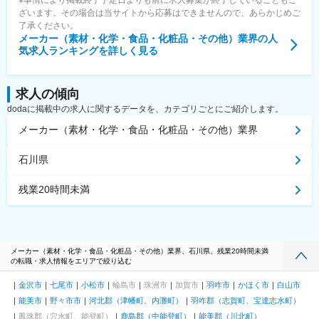
ざいます。その場合は当サイトから応募はできませんので、あらかじめご
了承ください。
メーカー（素材・化学・食品・化粧品・その他）業界
の人
気求人ランキングを詳しく見る
求人の傾向
dodaに掲載中の求人に関するデータを、カテゴリごとにご紹介します。
メーカー（素材・化学・食品・化粧品・その他）業界
石川県
残業20時間未満
メーカー（素材・化学・食品・化粧品・その他）業界、石川県、残業20時間未満
の転職・求人情報をエリアで絞り込む
金沢市
七尾市
小松市
輪島市
珠洲市
加賀市
羽咋市
かほく市
白山市
能美市
野々市市
河北郡（津幡町、内灘町）
羽咋郡（志賀町、宝達志水町）
鳳珠郡（穴水町、能登町）
鹿島郡（中能登町）
能美郡（川北町）