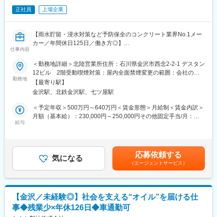
配属店舗で1週間の研修を実施しますので、安心して働くことがで
正社員
上場企業
きます！
変更の範囲：会社の定める業務
※ブランドの概要やカルチャー／シューズ販売の基礎（足の健康、
科学、計測など）／商品知識／業務知識 など
【雨水貯留・浸水対策など予防保全のコンクリート業界No.1メー
カー／年間休日125日／働き方◎】
■インセンティブ：
仕事内容
店舗ごとのインセンティブ制度も完備！
■ポジション概要：
＜勤務地詳細＞北陸営業所住所：石川県金沢市西念2-2-1 デスタン
店舗の売上に対してインセンティブが支給される仕組みづくりが
メイン事業であるコンクリート事業部にて、道路、下水道、鉄道
12ビル 2階受動喫煙対策：屋内全面禁煙変更の範囲：会社の定
整っています。
等の整備用のプレキャストコンクリート製品の営業職としてご活
勤務地
める事業所
惜しくも目標に届かずとも、社員やスタッフの頑張りが反映され
【最寄り駅】
躍いただきます。
るからこそ、モチベーション高く勤務が可能。
金沢駅、北鉄金沢駅、七ツ屋駅
ベース年収を上げることもできる環境です！
■業務内容：
＜予定年収＞500万円～640万円＜賃金形態＞月給制＜賃金内訳＞
※上半期（1-6月）、下半期（7-12月）の店舗売上達成率によって
【取引先】建設の発案をする官公庁、設計事務所、コンサル、実
月額（基本給）：230,000円～250,000円その他固定手当/月：
支給されます。
際の現場を指揮するゼネコン 等
給与
30,000円＜月給＞260,000円～280,000円＜昇給有無＞有＜残業手
具体的な支給プランについては面接時に回答させていただきま
【営業スタイル】既存営業がメインとなります。自社製品を新規
当＞有＜給与補足＞※上記年収はあくまでモデルです。給与詳細は
す。
プロジェクトでご活用いただけるように、長期的な関係構築が求
経験・スキルを考慮し、決定します。■賞与：年3回（6月、12
められます。
月、3月）※2025年度実績：計6.90ヶ月賃金はあくまでも目安の金
■異なる都道府県から移住をお考えの方：
応募依頼する
【担当プロジェクト】官公庁、事務所、コンサル、ゼネコンそれ
気になる
額であり、選考を通じて上下する可能性があります。月給(月額)は
現住居から通勤可能範囲の店舗で研修を最低一か月行った上で社
（エージェントサービス）
ぞれに営業社員が数名ずつ担当として付きます。コンクリート製
固定手当を含めた表記です。
内転勤規定にて金沢店に配属いただくことが可能です。
品を製造する自社工場とも連携を取りながら1つのプロジェクトを
・家賃補助（上限8万円／2年まで家賃の半額支給）
進めるため、社内チームワークも大切な仕事となります。
・引っ越し費用補助（単身の場合10万円まで／家族同伴の場合20
万円まで）
【金沢／未経験◎】社会を支える“オイル”を届ける仕
■組織構成：
・支度金（生活必需品としての家具・家電・火災保険など上限
事◆残業少×年休126日◆車通勤可
中日本営業部管轄は、愛知県・静岡県・長野県・福井県・石川
260,000円まで）