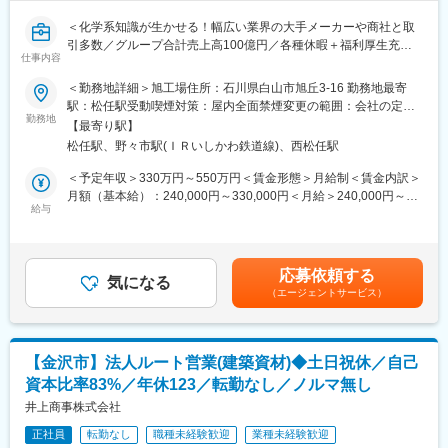
品質管理のスペシャリストとしてのキャリアを築いていただきま
＜化学系知識が生かせる！幅広い業界の大手メーカーや商社と取
す。品質管理業務の経験を積み重ねることで将来的には品質管理
引多数／グループ合計売上高100億円／各種休暇＋福利厚生充実
課のリーダーやマネージャーへの昇進も可能です。また、製品開
仕事内容
で働き方◎＞
発や工場長など多岐にわたる業務もお任せします。
＜勤務地詳細＞旭工場住所：石川県白山市旭丘3-16 勤務地最寄
■職務概要：
駅：松任駅受動喫煙対策：屋内全面禁煙変更の範囲：会社の定め
■本ポジションの魅力・やりがい
工業用ゴム製品、OA機器用ゴムロール等を製造する当社にて、
勤務地
る事業所
品質管理業務は、クライアントとの信頼関係を築く重要な役割を
【最寄り駅】
OA機器用ゴムロール等の自社製品の開発業務をお任せします。ク
担っています。多種多様な製品に携わるため常に新しい挑戦があ
松任駅、野々市駅(ＩＲいしかわ鉄道線)、西松任駅
ライアントの求める製品開発を都度行うため、どのように要望に
ります。また、製品の企画段階から携わることで自分が手掛けた
応えていけるのかを検討していただきます。
＜予定年収＞330万円～550万円＜賃金形態＞月給制＜賃金内訳＞
製品が市場に出る喜びを実感することができます。
月額（基本給）：240,000円～330,000円＜月給＞240,000円～
また、国内外に製造拠点を持ち積極的な海外展開を行っています
■職務詳細：
給与
330,000円＜昇給有無＞有＜残業手当＞有＜給与補足＞■賞与実
ので、国際的な経験を積むことも可能です。
・クライアントの要望に基づく試作開発
績：年2回 実績3ヶ月分 （最大7ヶ月分）賃金はあくまでも目
・新素材の選定及び最適化
安の金額であり、選考を通じて上下する可能性があります。月給
■製品について：
・製品の品質確認および改善提案
(月額)は固定手当を含めた表記です。
長さ1～2mにおよぶ大型機械用ローラーや、製紙用ローラーのア
応募依頼する
・国内工場での開発後、海外工場への量産体制の引き継ぎ
気になる
ルミ等、各種大型金属ローラーの製造をはじめ、樹脂・ゴム・
（エージェントサービス）
・各種大型金属ローラーや樹脂・ゴム・PFAローラーの製造ライ
PFAローラーの製造も行っています。金属加工／ゴム・カッティ
ンの管理
ング／ゴム、スポンジのシャフト圧入／ゴム、スポンジ、ウレタ
ン等の研磨／PFAチューブローラー・一体成型ライン等を取り扱
■教育体制：
っています。
【金沢市】法人ルート営業(建築資材)◆土日祝休／自己
OJTを通して業務に必要な知識や技術を丁寧に教育します。定期
資本比率83%／年休123／転勤なし／ノルマ無し
的な研修や勉強会を通じて、最新の技術や業界動向について学ぶ
■働く環境：
機会も提ございます。
井上商事株式会社
社員一人ひとりの意見を尊重し、風通しの良い職場環境を提供し
ています。
正社員
転勤なし
職種未経験歓迎
業種未経験歓迎
■キャリアパス：