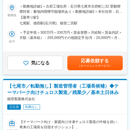
＜ゆくゆくお任せする業務＞
ペーパーなど、多様な用途に対応した特殊紙の開発・製造を行っ
■業務概要
＜勤務地詳細1＞古府工場住所：石川県七尾市古府町に32 受動喫
原価管理（原材料費・加工費の確認）、価格変動時の折衝、原価
ています。お客様の要望に応じたオーダーメイド開発を強みと
工場内での製造業務のプレイングマネージャーとして、原料を混
煙対策：敷地内喫煙可能場所あり＜勤務地詳細2＞本社住所：石川
計算など。
し、試験抄造を繰り返しながら最適な紙質を実現。長年培った技
ぜる工程から商品の受け取り・袋詰め・箱詰めまでの一連の流れ
勤務地
県七尾市白馬町70-1-17 受動喫煙対策：敷地内喫煙可能場所あり
【最寄り駅】
術力で幅広い業界のニーズに応える開発型企業です。
を見守り、スムーズに進んでいるかや品質に問題がないかを確認
変更の範囲：無
＜商材について＞
七尾駅、徳田駅(石川県)、能登二宮駅
します。
自動車向けの天井材・カーペットなど、生活の中でも目にする製
変更の範囲：会社の定める業務
あわせて、食品の安全性を高めるためのルールづくりや運用の見
＜予定年収＞300万円～330万円＜賃金形態＞月給制＜賃金内訳＞
品を扱います。耐久性や品質が重視される領域で、誇りを持てる
直しにも取り組みの他、約35～40名のスタッフのシフトの調整な
月額（基本給）：205,000円その他固定手当/月：20,000円＜月給
ものづくりに関わる仕事です。
ど、人のマネジメントにも関わっていただきます。
給与
＞225,000円＜昇給有無＞有＜残業手当＞有＜給与補足＞※スキル
事務対応については、工場長と連携しながら、生産効率を高める
や経験によって決定致します。※年収は賞与・各種手当を含みま
■組織構成
ための改善提案や、より良い工場運営に向けた取り組み、発注作
す。賃金はあくまでも目安の金額であり、選考を通じて上下する
調達部は30～50代の7名で構成され、穏やかで協力的な雰囲気が
業なども行っていただきます。
可能性があります。月給(月額)は固定手当を含めた表記です。
特徴です。
応募依頼する
基本的には午前中は工場での勤務、午後は事務作業の予定です。
気になる
北陸エリアは全国でも最大規模の調達部で、相談しやすく、落ち
（エージェントサービス）
着いた環境で経験を積めます。
■業務詳細
■働き方
・製造現場（粉練り工程～袋詰め・箱詰め工程）における工程管
残業は月10時間程度と少なく、プライベートと両立しやすい環境
理およびトラブル対応
です。
【七尾市／転勤無し】製造管理者（工場長候補）◆テ
・HACCPの運用、およびFSSC22000取得に向けた衛生管理体制
マイカー通勤が可能で、地域限定社員として転居を伴う異動なく
ーマパーク向けチュロス製造／残業少／基本土日休み
の構築・推進
働くことも可能。育休取得実績もあり、長く働きたい方に向いて
・正社員・派遣・出向・外国人労働者を含む、約35～40名規模の
能登製菓株式会社
います。
スタッフ管理、育成、シフト調整
正社員
転勤なし
・工場長と連携した、生産効率向上・業務改善施策の企画および
■企業の特徴
実行
住江織物は創業140年以上の歴史を持ち、自動車内装材では天井
・製造実務と管理業務を通じた、工場運営全般の知識・ノウハウ
材やカーペットなどでトップクラスの実績を誇ります。
【テーマパーク向け・家庭向け冷凍チュロス製造の中核を担い、
の習得
国内外の大手自動車メーカーと取引があり、安定した経営基盤が
将来の工場長を目指すポジション】
＜扱うサービス＞