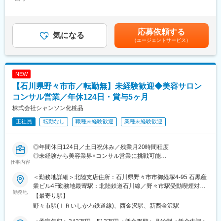
280,000円＜昇給有無＞有＜残業手当＞有＜給与補足＞■賞与：年
◎1年以内に目指したいこと・・・積極的に質問し、学び、まずは
2回賃金はあくまでも目安の金額であり、選考を通じて上下する可
■詳細：
お客様、仕入先様と信頼関係を築くことを大切してください。
能性があります。月給(月額)は固定手当を含めた表記です。
・ 会話を楽しみつつ、お客様に合うシューズとバックをご提案
＊中途採用、未経験入社多数！じっくり成長できる環境がありま
応募依頼する
・ 仕入れやレイアウト業務
気になる
す。
（エージェントサービス）
・その他、付随する業務
■組織構成：
■入社後：
計5名が在籍。統括部長、営業担当2名(40代男性1名・30代女性1
基本的にはOJTとなりますが、先輩社員がしっかりとサポートい
名・20代男性1名)、営業事務1名(女性) が活躍しております。
NEW
たしますのでご安心ください。
営業未経験から入社し活躍している先輩社員も！学ぶ意欲があれ
【石川県野々市市／転勤無】未経験歓迎◆美容サロン
ば活躍出来る育成体制が整っております！
■特徴・魅力：
コンサル営業／年休124日・賞与5ヶ月
また入社歴の近いメンバーとの横のつながりもあり、いろんな面
・1923年に創業し、オリジナル婦人靴ブランド「ミハマ」を展
でサポートが受けられます。
株式会社シャンソン化粧品
開。流行にとらわれず“履きやすく、健康的、ノーブル”という3つ
正社員
転勤なし
職種未経験歓迎
業種未経験歓迎
のモットーを大切に、自社製品を販売しています。
変更の範囲：会社の定める業務
・靴だけでなく、ハンドバックも取り扱っているので、全身のコ
ーディネートが可能。お客様の目線に立って、ピッタリな靴・バ
◎年間休日124日／土日祝休み／残業月20時間程度
ッグを選び、感謝の言葉をいただけるやりがいのある仕事です。
◎未経験から美容業界×コンサル営業に挑戦可能
・完全週休2日制で残業がほぼない為、日々オンオフのメリハリを
仕事内容
◎既存顧客中心／ノルマなしで関係構築型の営業
つけて働くことが可能な環境です。
◎賞与実績5ヶ月分の安定した給与水準
＜勤務地詳細＞北陸支店住所：石川県野々市市御経塚4-95 石黒産
変更の範囲：会社の定める業務
業ビル4F勤務地最寄駅：北陸鉄道石川線／野々市駅受動喫煙対
■募集背景
勤務地
策：屋内全面禁煙
【最寄り駅】
エステサロンとの特約店契約数が全国約1,000店舗と拡大してお
野々市駅(ＩＲいしかわ鉄道線)、西金沢駅、新西金沢駅
り、さらなる店舗支援体制強化のための増員募集です。顧客に寄
り添いながらサロン経営を支援できる方を募集します。