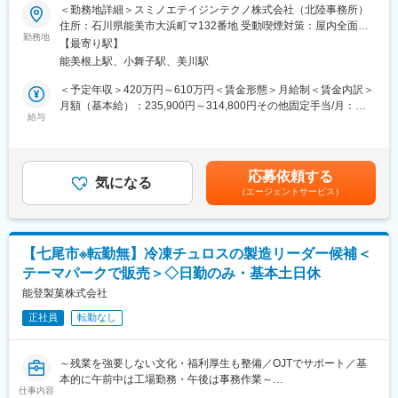
＜勤務地詳細＞スミノエテイジンテクノ株式会社（北陸事務所）
■業務概要
住所：石川県能美市大浜町マ132番地 受動喫煙対策：屋内全面禁
■魅力点
お任せするのは、自動車用内装材の生産管理と原価管理です。
勤務地
煙
全国でも数社しか手掛けていない特殊紙製造に携われる貴重な求
【最寄り駅】
社内外と連携しながら生産計画の作成や発注、納期調整などを行
人です。
能美根上駅、小舞子駅、美川駅
い、安定供給を支える役割を担います。担当する業務は定型的で
未経験入社者も多く、販売職や介護職など異業種からの転職実績
整理されており、正確さや丁寧な連絡が生かせる環境です。
＜予定年収＞420万円～610万円＜賃金形態＞月給制＜賃金内訳＞
も豊富です。
月額（基本給）：235,900円～314,800円その他固定手当/月：
フォークリフトやクレーン資格は入社後に会社負担で取得可能。
■配属先について：
給与
17,000円～47,000円＜月給＞252,900円～361,800円＜昇給有無
残業は月平均2時間程度と少なく、安定した環境で長く働きたい方
ＳＵＭＩＮＯＥへ入社後、スミノエテイジンテクノへ出向となり
＞有＜残業手当＞有＜給与補足＞■上記年収は残業手当含む■契約
におすすめです。
ます。
社員期間：月給日給制（月給252,900～361,800円・基本給
社長も現場を大切にしており、元気な挨拶やチームワークを重視
企業名： スミノエテイジンテクノ株式会社
235,900円～314,800円・固定手当17,000～47000円・月間想定勤
する風通しの良い職場です。
応募依頼する
出向先の勤務地：石川県能美市大浜町マ132番地
気になる
務日数20日）■昇給：有（契約期間中：無）■賞与：有※上記年収
（エージェントサービス）
出向先の事業内容：シート表皮材・シートバックから、ドアトリ
は、正社員登用後の年収となります。賃金はあくまでも目安の金
■組織構成
ム、天井材などの製品提案
額であり、選考を通じて上下する可能性があります。月給(月額)は
原質部門 または 抄造部門（合計で55名の製造担当が在籍していま
※スミノエテイジンテクノは、全員がSUMINOEからの出向者で、
固定手当を含めた表記です。
す）
就業条件や給与、就業場所はすべて同じです。出向時期は入社直
【七尾市※転勤無】冷凍チュロスの製造リーダー候補＜
後になります。
■企業情報
テーマパークで販売＞◇日勤のみ・基本土日休
産業用特殊紙の開発・製造・販売。ギフト用色ライナー、製袋用
■業務詳細
能登製菓株式会社
原紙、環境対応紙、機能紙、ファンシーペーパーなど、お客様の
＜まずお任せする業務＞
ニーズに応じた特殊紙を開発・製造しています。
正社員
転勤なし
社内担当者やサプライヤーとの調整業務／生産計画の作成／発
試験抄造を繰り返しながら、風合い・機能・強度などを実現する
注・仕入・納期管理／在庫確認など。
開発型の製紙メーカーです。
業務フローが明確で、OJTで先輩社員が段階的にサポートしま
1937年創業、石川県白山市に本社を構える産業用特殊紙メーカー
～残業を強要しない文化・福利厚生も整備／OJTでサポート／基
す。
です。
本的に午前中は工場勤務・午後は事務作業～
仕事内容
ギフト用色ライナー、製袋用原紙、環境紙、機能紙、ファンシー