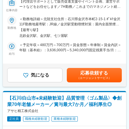
産物、乳製品、天然系調味料、健康商品などあらゆる分野で事業
【代理店サポートとして販売促進支援やイベント企画、運営サポ
いか確認）
を展開しておりますが、同社はその中でもハム・ソーセージ、加
ートなどをお任せします／7H勤務／これまでのマネジメント経験
・売場作成
仕事内容
工食品の販売に特化し営業しています。
を活かしませんか】
例）北海道日本ハムファイターズと関連させた大々的な売場や、
＜勤務地詳細＞北陸支社住所：石川県金沢市本町2-15-1 ﾎﾟﾙﾃ金沢
季節ごとの売場作成など
変更の範囲：会社の定める業務
■担当業務：
11F勤務地最寄駅：JR線／金沢駅受動喫煙対策：屋内全面禁煙変
※エリアや担当チェーンによっては宿泊が伴う出張有（2か月に1
上質な体型補整下着を製造し、代理店を通じ販売する同社にて、
勤務地
更の範囲：会社の定める事業所
回程度）。
【最寄り駅】
代理店の営業活動をサポートする担当者を募集いたします。
北鉄金沢駅、金沢駅、七ツ屋駅
※アパレル関係の経験者、百貨店での販売経験者、60～70代の方
■ポジションの魅力
も活躍中
＜予定年収＞480万円～700万円＜賃金形態＞年俸制＜賃金内訳＞
・お客様のカテゴリー（ウインナーやロースなど）の売上管理と
年額（基本給）：3,636,000円～5,340,000円固定残業手当/月：
して、カテゴリーマネジメントも経験できます。
■具体的に：
給与
97,000円～139,000円（固定残業時間40時間0分/月）超過した時
・製造部や営業企画部とも連携し、商材知識や技術習得のための
・代理店の売上向上と販売促進を支援
間外労働の残業手当は追加支給＜月額＞400,000円～584,000円
フォロー体制が充実しています。
・代理店向け懇親会、イベント企画、立案、運営、サポート
（12分割）（一律手当を含む）＜昇給有無＞有＜残業手当＞有＜
・数社の顧客をチームで担当し、突発的な業務にもチームでカバ
・担当代理店の販売データ集計、資料作成
給与補足＞※上記には残業代40時間を含む金額となります賃金は
ーできる体制を整えています。
応募依頼する
・商品PR、直接販売および、お客様フォロー、新規顧客獲得など
気になる
あくまでも目安の金額であり、選考を通じて上下する可能性があ
・ご自身の頑張り次第で、早期に昇進が叶う環境です。（30代前
（エージェントサービス）
は全て代理店が行います。
ります。月給(月額)は固定手当を含めた表記です。
半での課長実績あり）
・代理店の販売モチベーションの維持と向上が主たる営業サポー
トの目的です。
■働き方
その他、教育研修：ロールプレイ等
・一日の予定はご自身で裁量で決めれるため、自由度高く働けま
【石川/白山市※未経験歓迎】品質管理〈ゴム製品〉◆創
※年3回ほど大きなイベントを開催しているため、イベント前の打
す。（直行直帰・テレワーク・フレックスも申請により利用可）
業70年老舗メーカー／賞与最大7か月／福利厚生◎
ち合わせ、企画、集客施策などが大きなミッションになります。
アサヒ精工株式会社
■当社について
■採用背景：長年のベテラン社員も多く、定年を迎えるメンバーも
日本ハムマーケティングは、ニッポンハムGの加工食品販売の中
正社員
職種未経験歓迎
業種未経験歓迎
多い部署となります。その為将来的な育成の為の募集となりま
核を担う会社です。同グループでは食肉をはじめ、加工商品、水
す。長期的に働ける環境です。
産物、乳製品、天然系調味料、健康商品などあらゆる分野で事業