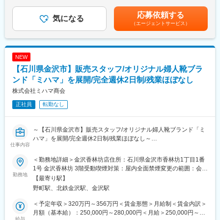
す。国内外で需要が継続して伸びており、快適性や利便性を追求
■昇給有■賞与年2回(昨年実績3～4ヶ月分/業績に応じる)《年収
どれぐらいの精度や耐久性のものが必要か、取引先の担当者様と
した高品質な製品を提供することで、暮らしの衛生環境向上に貢
例》480万円/入社5年目 30歳想定（月給28万円+賞与）600万円/
応募依頼する
話し合いながらご要望に最適な提案をしていきます。
気になる
献。紙パルプから加工まで一貫生産できる強みを活かし、介護・
入社10年目 35歳想定（月給33万円+賞与）賃金はあくまでも目安
（エージェントサービス）
《主な提案製品は？》
医療領域でも高い信頼を獲得している成長事業です。
の金額であり、選考を通じて上下する可能性があります。月給(月
・石英ガラス製品（当社のメイン製品です）
額)は固定手当を含めた表記です。
・ファインセラミックス製品
変更の範囲：会社の定める業務
・光学関連製品 など
NEW
これらは作るモノ（半導体や液晶など）によって、カタチや大き
【石川県金沢市】販売スタッフ/オリジナル婦人靴ブラ
さが変わるオーダーメイド商品。世界にひとつだけといえるモノ
です。
ンド「ミハマ」を展開/完全週休2日制/残業ほぼなし
《取引先》
株式会社ミハマ商会
半導体素材メーカー/電子部品メーカー/無機材料メーカー等、大手
正社員
転勤なし
メーカーが中心です。まずは先輩社員に同行し、じっくり学んで
いただく予定。
何十年も積み重ねた信頼関係があるので安心してスタートをきれ
～【石川県金沢市】販売スタッフ/オリジナル婦人靴ブランド「ミ
ます。
ハマ」を展開/完全週休2日制/残業ほぼなし～
《営業エリア》北陸中心
仕事内容
■採用背景：
■入社後の育成フロー：
＜勤務地詳細＞金沢香林坊店住所：石川県金沢市香林坊1丁目1番
組織強化に伴う募集となります。
～未経験の方も充実の研修と教育プログラムでサポート致します
1号 金沢香林坊 3階受動喫煙対策：屋内全面禁煙変更の範囲：会社
勤務地
～
の定める事業所
【最寄り駅】
■業務内容：
◎1ヶ月目・・・受注販売システム、工場のシステム、電話応対を
野町駅、北鉄金沢駅、金沢駅
オリジナル婦人靴ブランド「ミハマ」の企画、製造、および直営
通じて、当社製品やお客様の社名を覚えましょう。
店舗での販売を行う当社にて、販売スタッフをお任せいたしま
◎2ヶ月目～1年間・・・先輩と一緒にお客様のもとへ。まずはあ
＜予定年収＞320万円～356万円＜賃金形態＞月給制＜賃金内訳＞
す。ただ売るだけでなく、“一緒に選んで喜びを分かち合う”お仕事
なたの顔と名前を覚えてもらいましょう。自分の個性も活かせる
月額（基本給）：250,000円～280,000円＜月給＞250,000円～
です。
給与
仕事です。