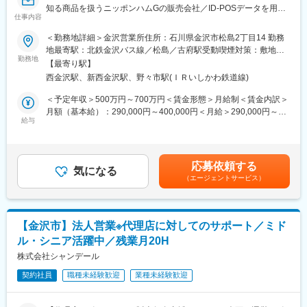
・商品棚チェック（陳列の整理や賞味期限が切れているものが無
です
知る商品を扱うニッポンハムGの販売会社／ID-POSデータを用い
いか確認）
仕事内容
た提案営業／カテゴリーマネジメントにも挑戦！／フレックスタ
・売場作成
■キャリアパス
イム制／残業15H以内／直行直帰可◆◇
＜勤務地詳細＞金沢営業所住所：石川県金沢市松島2丁目14 勤務
例）北海道日本ハムファイターズと関連させた大々的な売場や、
工場長補佐から工場長への昇格が可能、経営層とも近い距離で成
地最寄駅：北鉄金沢バス線／松島／古府駅受動喫煙対策：敷地内
季節ごとの売場作成など
長できる職場です。
■業務内容
勤務地
喫煙可能場所あり変更の範囲：会社の定める事業所（リモートワ
※エリアや担当チェーンによっては宿泊が伴う出張有（2か月に1
【最寄り駅】
地域に密着した課題解決型提案営業として、スーパーマーケット
ーク含む）
回程度）。
西金沢駅、新西金沢駅、野々市駅(ＩＲいしかわ鉄道線)
変更の範囲：将来における能力やスキルに応じて再設定
やドラッグストアなどの量販や一部、業務用営業をお任せしま
す。
＜予定年収＞500万円～700万円＜賃金形態＞月給制＜賃金内訳＞
■ポジションの魅力
従来の直納営業から、プレゼン形式で商談をし「提案」を重視す
月額（基本給）：290,000円～400,000円＜月給＞290,000円～
・お客様のカテゴリー（ウインナーやロースなど）の売上管理と
る営業へとスタイルが変化している中、スキルを持った方を募集
給与
400,000円＜昇給有無＞有＜残業手当＞有＜給与補足＞上記年収
して、カテゴリーマネジメントも経験できます。
しています。
は選考を通じて上下する可能性があります。月給には固定手当を
・製造部や営業企画部とも連携し、商材知識や技術習得のための
含んでいません。■賞与：年2回（7月、12月）■昇給：年1回（4
フォロー体制が充実しています。
◇具体的には
月）賃金はあくまでも目安の金額であり、選考を通じて上下する
・数社の顧客をチームで担当し、突発的な業務にもチームでカバ
応募依頼する
【バイヤーとの定期商談】
気になる
可能性があります。月給(月額)は固定手当を含めた表記です。
ーできる体制を整えています。
（エージェントサービス）
・お取引額の結果や、進捗状況の報告
・ご自身の頑張り次第で、早期に昇進が叶う環境です。（30代前
・得意先POSデータを用いてのＡＢＣ分析や、市場比較分析の実
半での課長実績あり）
施
・POS分析結果より得意先の課題や売上チャンスを発見し、カテ
■働き方
【金沢市】法人営業※代理店に対してのサポート／ミド
ゴリーごとの商品提案を実施
・一日の予定はご自身で裁量で決めれるため、自由度高く働けま
ル・シニア活躍中／残業月20H
・ご提案した商品導入後の売上シミュレーション等の実施
す。（直行直帰・テレワーク・フレックスも申請により利用可）
・見積の作成・提出
株式会社シャンデール
・契約書の作成・締結など
■当社について
契約社員
職種未経験歓迎
業種未経験歓迎
日本ハムマーケティングは、ニッポンハムGの加工食品販売の中
【得意先への店舗巡回】
核を担う会社です。同グループでは食肉をはじめ、加工商品、水
・商品棚チェック（陳列の整理や賞味期限が切れているものが無