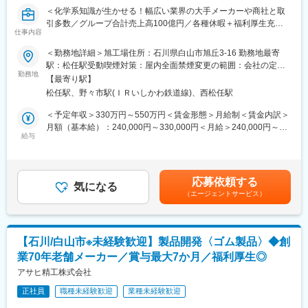
を展開しておりますが、同社はその中でもハム・ソーセージ、加
＜化学系知識が生かせる！幅広い業界の大手メーカーや商社と取
■当社の魅力：
工食品の販売に特化し営業しています。
引多数／グループ合計売上高100億円／各種休暇＋福利厚生充実
当社は1985年創業の高級下着メーカーです。国内（本社を含む10
仕事内容
で働き方◎＞
拠点）にて、全国の代理店への万全の営業体制とお客様サポート
変更の範囲：会社の定める業務
＜勤務地詳細＞旭工場住所：石川県白山市旭丘3-16 勤務地最寄
体制を確立し、事業拡大を実現しております。設立から38年、多
■職務内容：
駅：松任駅受動喫煙対策：屋内全面禁煙変更の範囲：会社の定め
角化をせずにファンデーションに事業を集中し、「完全国内生産
品質管理部門にて、以下の業務を担当していただきます。
勤務地
る事業所
（自社工場/協力工場）」「形状・サイズなどの多様なバリエーシ
【最寄り駅】
・工業用ゴム製品やOA機器用ゴムローラの品質管理
ョン」などによる高い製品力で、10～70代までの幅広いお客様に
松任駅、野々市駅(ＩＲいしかわ鉄道線)、西松任駅
・クライアントの要求に応じた製品開発
喜んでいただいています。また、使い捨てではなく、修理にも対
・多品種・小ロット・短納期の製品提供における品質マネジメン
＜予定年収＞330万円～550万円＜賃金形態＞月給制＜賃金内訳＞
応しており、「長期間」「体にあった商品」を「愛着を持って」
ト
月額（基本給）：240,000円～330,000円＜月給＞240,000円～
ご使用いただけることも、お客様から支持をいただいている理由
・国内工場での開発後、海外工場への量産体制の引き継ぎ
給与
330,000円＜昇給有無＞有＜残業手当＞有＜給与補足＞■賞与実
です。
・製品の企画段階から参画し、独自の製品開発に貢献
績：年2回 実績3ヶ月分（最大7ヶ月分）賃金はあくまでも目安
＜具体的には＞
の金額であり、選考を通じて上下する可能性があります。月給(月
■雇用形態に関して：
分析作業の取りまとめ、クレーム対応、工程管理、ISO関連業務を
額)は固定手当を含めた表記です。
就業後1年間は契約社員の雇用になりますが、あくまで就業者側も
応募依頼する
お任せします。試作品の分析に関しては、気泡や膨らみ・凹みな
気になる
しっかりと会社を見ていただきたいという意図です。
（エージェントサービス）
どの問題点が見つかれば開発部隊にフィードバックをし、原因究
正社員登用を前提としているため、基本的にはみなさん正社員化
明に移ります。品質に関する問い合わせの対外折衝やISO事務局と
されます。
のやりとりも発生します。
■定年60歳ですが、再雇用制度（契約社員での更新）となりま
【石川/白山市※未経験歓迎】製品開発〈ゴム製品〉◆創
■教育体制：
す。70代の方も活躍しており、評価次第では給与UPも目指せま
業70年老舗メーカー／賞与最大7か月／福利厚生◎
OJTを通して業務に必要な知識や技術を丁寧に教育します。定期
す。長期的に働ける環境です。
的な研修や勉強会を通じて、最新の技術や業界動向について学ぶ
アサヒ精工株式会社
機会もございます。
変更の範囲：会社の定める業務
正社員
職種未経験歓迎
業種未経験歓迎
■キャリアパス