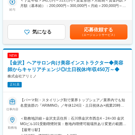
＜予定年収＞342万円～513万円＜賃金形態＞月給制＜賃金内訳＞
月額（基本給）：200,000円～300,000円＜月給＞200,000円～
■職務概要
給与
300,000円＜昇給有無＞有＜残業手当＞有＜給与補足＞※詳細は年
当社と特約店契約を結んでいるエステサロンに対し、売上・集
齢・経験・能力により決定します。業務手当、営業手当、昼食手
客・店舗運営の課題解決を支援するコンサルティング営業をお任
当、皆勤手当有■昇給：年1回（4月）■賞与：年2回（7月・12月）
せします。
賃金はあくまでも目安の金額であり、選考を通じて上下する可能
応募依頼する
気になる
性があります。月給(月額)は固定手当を含めた表記です。
（エージェントサービス）
■業務詳細
・新規出店時の立地選定、店舗レイアウトの提案
・売上向上に向けた営業計画の立案・実行
・顧客データ分析および販売戦略の策定
NEW
・販売促進企画（キャンペーン・イベント）の企画運営
【金沢】ヘアサロン向け美容インストラクター◆美容
・商品の受注・販売状況の確認
※担当顧客：30～50社程度
師からキャリアチェンジ◎/土日祝休/年収450万～◆
※既存顧客中心のため、飛び込み営業はありません
株式会社アリミノ
※週2～3日程度の出張が発生する場合があります（エリアによ
正社員
る）
■職務の特徴／魅力
【パーマ剤・スタイリング剤で業界トップシェア／業界内でも知
・「売る営業」ではなく「経営を支える営業」
名度抜群の『ARIMINO』／年休124日・土日祝休み×残業20時間
サロンオーナーと伴走し、店舗の売上や集客を一緒に伸ばしてい
仕事内容
程度／平均勤続年数14.7年、退職率も低く安定就業◎／美容師資
くやりがいがあります
格を活かしたセカンドキャリアの形成】
・長期関係構築型
＜勤務地詳細＞金沢支店住所：石川県金沢市西念4－24=30 金沢
特約店は当社製品専売のため、深い信頼関係を築きやすい環境で
MGビル101受動喫煙対策：敷地内喫煙可能場所あり変更の範囲：
■業務概要：
勤務地
す
会社の定める事業所
【最寄り駅】
美容室専売品のインストラクターとして、顧客であるサロンの美
・未経験でも安心の教育体制