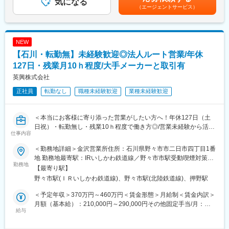
気になる
金はあくまでも目安の金額であり、選考を通じて上下する可能性
（エージェントサービス）
題解決につながる品揃えや販促企画を提案しています。自社商品
があります。月給(月額)は固定手当を含めた表記です。
の拡販にとどまらず、カテゴリ全体や販売店様の売上向上を目的
に営業していただきます。
＜1日の流れ＞
NEW
9:00 出社、メールチェック 、チームMTG
【石川・転勤無】未経験歓迎◎法人ルート営業/年休
10:00 販売状況の確認、物流対応、資料作成
11:00 外出、代理店担当者との打ち合わせ
127日・残業月10ｈ程度/大手メーカーと取引有
13:00 店舗視察
英興株式会社
15:00 販売店バイヤーとの月次商談
正社員
転勤なし
職種未経験歓迎
業種未経験歓迎
17:00 帰社、翌日の準備
17:30 退社
※リモートワークは週1～2日取得をしております。
＜本当にお客様に寄り添った営業がしたい方へ！年休127日（土
日祝）・転勤無し・残業10ｈ程度で働き方◎/営業未経験から活躍
■担当製品：
仕事内容
出来るフォロー体制＞
「エリエール」でおなじみのティシューやトイレットペーパー等
の日用品になります。その他にも「Goo.N(グーン)」「elis(エリ
＜勤務地詳細＞金沢営業所住所：石川県野々市市二日市四丁目1番
メイン商品の「石英ガラス」に始まり、各種セラミックス、樹
ス)」「アテント」等の紙おむつや生理用品などの製品もご担当い
地 勤務地最寄駅：IRいしかわ鉄道線／野々市市駅受動喫煙対策：
脂、金属、生産設備など、先端工場に必要な様々な製品、技術を
勤務地
ただきます。
敷地内全面禁煙変更の範囲：会社の定める事業所
【最寄り駅】
販売している当社。そんな当社の金沢営業所において営業担当と
野々市駅(ＩＲいしかわ鉄道線)、野々市駅(北陸鉄道線)、押野駅
してご活躍頂ける方を増員募集致します。
■ホーム＆パーソナルケア事業について：
大王製紙のホーム＆パーソナルケア事業は、生活に密着した衛生
＜予定年収＞370万円～460万円＜賃金形態＞月給制＜賃金内訳＞
■業務内容：
用品を提供する中核事業で、「エリエール」ブランドを軸にティ
月額（基本給）：210,000円～290,000円その他固定手当/月：
信頼関係のある大手メーカーなどに対し、石英ガラスを中心にセ
給与
シュー・トイレットペーパー、ベビー用紙おむつ、大人用紙おむ
30,000円＜月給＞240,000円～320,000円＜昇給有無＞有＜残業手
ラミック製品等、様々な商材や加工品をオーダーメイドで提案す
つ「アテント」、フェミニンケア製品など幅広く展開していま
当＞有＜給与補足＞＊その他固定手当3万円＝職能手当・資格手当
る提案営業です。