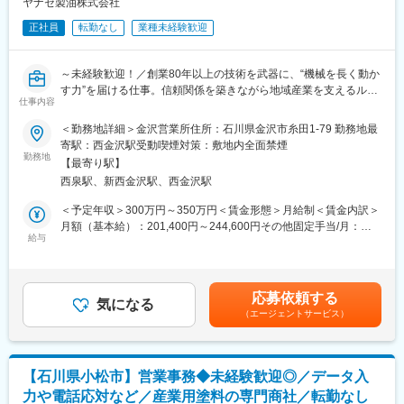
県・富山県の6拠点、総勢40名程度の部署です。
ヤナセ製油株式会社
★車通勤の場合、ガソリン代支給もございます。
正社員
転勤なし
業種未経験歓迎
■入社後について：
■キャリアパス：
先輩社員のOJT（営業同行等）にて徐々に知識を習得いただき、
エリアマネージャーへ／米本部との連携など本社業務へ
担当製品によっては2ヶ月程度で独り立ちいただきたいです。
※当社の評価制度に則り毎年個人の目標をすり合わせ、成長をサポ
～未経験歓迎！／創業80年以上の技術を武器に、“機械を長く動か
ートします。本部でも組織拡大中のため、個々のキャリアが広が
す力”を届ける仕事。信頼関係を築きながら地域産業を支えるルー
■キャリアステップ：
仕事内容
っています。
ト営業に挑戦しませんか～
将来的には管理職として活躍いただきたいです。中には営業職で
＜勤務地詳細＞金沢営業所住所：石川県金沢市糸田1-79 勤務地最
入社した方で、経理や人事など異職種に挑戦されている方もいま
■業務内容：当社は創業80年以上の潤滑油メーカーです。主に
寄駅：西金沢駅受動喫煙対策：敷地内全面禁煙
す。
JA、農業機械販売店等に対し当社の潤滑油製品のルート営業をお
勤務地
【最寄り駅】
任せいたします。
■当社で働く魅力：
西泉駅、新西金沢駅、西金沢駅
地震大国であり、台風などによる洪水、土砂崩れといった災害も
＜「潤滑油」とは？＞
＜予定年収＞300万円～350万円＜賃金形態＞月給制＜賃金内訳＞
多い日本。近年ではゲリラ豪雨など下水で処理できるキャパシテ
物が動く時に発生する摩擦を軽減させるために用いる油を指しま
月額（基本給）：201,400円～244,600円その他固定手当/月：
ィを超える大量の雨が降ることが増加し、渋谷・新宿などの都心
す。潤滑油を使うことで機械の長寿命化や機械のエネルギーロス
給与
20,000円＜月給＞221,400円～264,600円＜昇給有無＞有＜残業手
部でも駅や道路が浸水する被害が起きています。政府の統計では
の低減へ貢献します。食品機械用潤滑油では、日本初の「口に入
当＞有＜給与補足＞※その他固定手当…住宅手当（10,000円）、
平成16年～25年の10年間で、水害が発生していない市町村は全体
れても安全」なオイルとして認証を受け、業界をリードしていま
営業手当（10,000円）■賞与：年2回（過去実績：3ヵ月分）■昇
の僅か3％。また国土交通省は土砂災害警戒区域について、2015
す！
給：あり賃金はあくまでも目安の金額であり、選考を通じて上下
年3月末の全国約39万6000カ所から2019年度末には約65万カ所に
応募依頼する
気になる
する可能性があります。月給(月額)は固定手当を含めた表記です。
増えると推算しています。こうした状況の中政府は、防災・減災
（エージェントサービス）
＜具体的な業務＞
事業を重点施策とし、公共事業に多額の予算を充てた「国土強靭
・既存取引先への対応：現在納入している製品の在庫管理・受注
化計画」を推進。私たちの仕事は、今後ますます世の中から必要
販促方法の打ち合わせ／商品情報の提供
とされていきます。
・オイル交換作業等：月3～4回大阪
【石川県小松市】営業事務◆未経験歓迎◎／データ入
・新規取引先への対応：飛び込み営業ではなく既存取引先から紹
変更の範囲：会社の定める業務
力や電話応対など／産業用塗料の専門商社／転勤なし
介がメイン