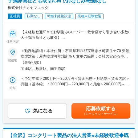
手鶏卵商社とも取引/CMでおなじみ/転勤なし
└メールチェック
その機械を円滑に作動させるため、活躍する「潤滑油」は今後必
└営業担当者、配送担当者と連絡事項確認
株式会社ナカヤマエッグ
要不可欠な製品なので需要は安定しております。
└顧客からの注文内容をデータベースへ入力
正社員
転勤なし
職種未経験歓迎
業種未経験歓迎
・12:00 お昼
・12:45
└メーカーへの発注をデータベースに入力、送信
【未経験歓迎/CMでお馴染み/スーパー・飲食店から引き合い多数/
└納品書、請求書などを発行
大手鶏卵商社とも取引】
└顧客、メーカーへのメール返信
仕事内容
└その他事務作業、日報の作成
■業務内容：
＜勤務地詳細＞本社住所：石川県羽咋郡宝達志水町麦生ナ70 受動
・17:00 退社
当社の養鶏場で生産している卵のパック詰め、検品のラインリー
喫煙対策：屋内喫煙可能場所あり変更の範囲：会社の定める事業
ダーをお任せします。入社後すぐはラインの流れや業務内容を理
勤務地
所
■入社後について：
【最寄り駅】
解するため製造工程に入り、慣れればスタッフを取りまとめるラ
まずはデータ入力や書類作成など、シンプルな業務からスタート
宝達駅、敷浪駅、南羽咋駅
インリーダーとして業務を行っていただきます。
していただきます。先輩社員が横につきながら仕事の流れや商品
・卵の目視チェック（ひび割れや汚れなどのチェックを行いま
＜予定年収＞280万円～350万円＜賃金形態＞月給制＜賃金内訳＞
知識を学び、少しずつできる業務を増やしていただきます。商品
す）
月額（基本給）：200,000円～220,000円＜月給＞200,000円～
知識は多岐にわたりますので入社後に少しずつ覚えていただけれ
・機械トラブルの操作
給与
220,000円＜昇給有無＞有＜残業手当＞有＜給与補足＞■賞与：有
ば問題ありません。
・ブランド/発注数に応じたライン操作
（年2回支給／昨年度、通年で平均して月給2.0ヶ月分を賞与とし
※未経験でも少しずつ教えながらお任せするので、安心してご応募
て支給しました。）賃金はあくまでも目安の金額であり、選考を
■当社について：
ください。
通じて上下する可能性があります。月給(月額)は固定手当を含めた
当社は、1948年に設立した塗料業界のリーディング商社です。お
応募依頼する
※基本的には機械で自動化されているため、スタッフが行う業務は
気になる
表記です。
客様は製造業や建設業などの大手企業が中心です。長年のノウハ
（エージェントサービス）
目視チェックのみです。
ウや、塗料に加え副資材・生産設備を含めた総合的な提案力を強
■工場内の流れ
みに、お客様より厚い信頼を得ています。
各農場からトラックで卵が運ばれてくる⇒洗う⇒重さごとに分別
⇒パック詰め
変更の範囲：会社の定める業務
【金沢】コンクリート製品の法人営業※未経験歓迎◆既