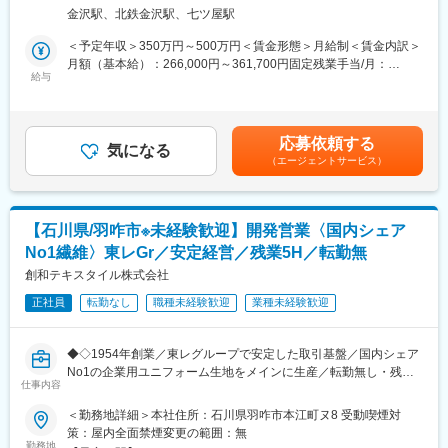
向き合う営業職です。営業未経験からでも段階的に営業・商材知
をした場合には、翌日は始業時間を遅らせるなどご自身で調整が
金沢駅、北鉄金沢駅、七ツ屋駅
識を習得いただけます！
いただけます。
■業務内容：
＜予定年収＞350万円～500万円＜賃金形態＞月給制＜賃金内訳＞
◇幅広いキャリアパス：同社はメーカーであることから、セミナ
既存顧客を中心にお客様の要望ヒアリング、見積作成、社内調整
月額（基本給）：266,000円～361,700円固定残業手当/月：
ー企画や新商品開発の際の商品技術チェックに挑戦いただくこと
を担当いただきます。
給与
14,000円～88,300円（固定残業時間8時間0分/月）超過した時間
も可能です。またご希望があればサロン向けの営業へ挑戦するチ
・北陸3県で複数社の顧客を受け持ち、定期訪問いたします。
外労働の残業手当は追加支給＜月給＞280,000円～450,000円（一
ャンスもございます。
・訪問スケジュールは効率よく回れるようにご自身で調整・計画
律手当を含む）＜昇給有無＞有＜残業手当＞有＜給与補足＞■賞与
※休日出勤もありますが休日手当の支給もしくは代休取得可能で
いただきます。（金沢市内：1日5～6件ほど訪問、遠方：宿泊を
実績：年2回・別途決算賞与支給実績有■モデル年収：（例1）380
す。（休日出勤は多くて月1～2回程度、出勤日についても調整可
応募依頼する
伴い一泊二日等で複数社を訪問）
気になる
万円 メンバー（27歳）(月給28万円＋賞与)（例2）550万円 主任
能）
（エージェントサービス）
・商品は「既製品」と「オーダーメイド品」の両方を担当し、オ
（33歳）（月給40万円+賞与）（例2）640万円 課長代理（38歳）
ーダー品はサイズ・形状・素材などをお客様と相談しながら決定
(月給45万円＋賞与)賃金はあくまでも目安の金額であり、選考を
■同社について：
いたします。
通じて上下する可能性があります。月給(月額)は固定手当を含めた
同社の製品は全てヘアサロン専売品となっており、創業から約80
・大きな個人ノルマはなく、支店全体で目標達成を目指す営業ス
表記です。
年で培った商品は美容師の方からも評価が高いです。定番商品は
【石川県/羽咋市※未経験歓迎】開発営業〈国内シェア
タイルです！
現在でも堅調に事業を拡大しており、また新規製品の研究開発に
No1繊維〉東レGr／安定経営／残業5H／転勤無
も注力しております。
■商材例
創和テキスタイル株式会社
・コンビニのおにぎりや手巻寿司に使用される開封用カットライ
変更の範囲：会社の定める業務
正社員
転勤なし
職種未経験歓迎
業種未経験歓迎
ン付き袋（スリットパック）
・お菓子や小物を保存するのに使用されるチャック付きビニール
袋です（スライダー付きポリエチレン）
◆◇1954年創業／東レグループで安定した取引基盤／国内シェア
No1の企業用ユニフォーム生地をメインに生産／転勤無し・残業5
■組織構成：
仕事内容
時間程度とワークライフバランス◎／平均勤続年数12年と長期就
所長1名、事務1名
業が叶う環境◆◇
＜勤務地詳細＞本社住所：石川県羽咋市本江町ヌ8 受動喫煙対
策：屋内全面禁煙変更の範囲：無
■入社後のキャリア：未経験から営業に挑戦しやすい環境がありま
■業務概要：
勤務地