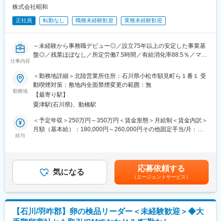
・商品の使用事例の紹介などのアドバイス
株式会社昭和
正社員
転勤なし
職種未経験歓迎
業種未経験歓迎
＜働き方＞
・取引先：農業業界（JA/農業機械販売店）をメインに担当。その
他は商社・整備工場等もあり。
～未経験から事務職デビュー◎／設立75年以上の安定した事業基
・担当エリア：北陸3県（富山/石川/福井）宿泊出張や直行直帰も
盤◎／残業ほぼなし／所定労働7.5時間／有給消化率88.5％／マイ
可能です。
仕事内容
カー・自転車通勤可～
※宿泊費については建て替えではなく事前支給を行っております。
＜勤務地詳細＞北陸営業所住所：石川県小松市額見町ら１番１ 受
■業務内容：
動喫煙対策：敷地内全面禁煙変更の範囲：無
■組織構成：3名（内営業は40代2名）分からないことは、全員で
当社の営業事務職として、データ入力や電話応対など、営業スタ
勤務地
協力して対応します◎
【最寄り駅】
ッフをバックオフィスから支える事務業務全般をご担当いただき
粟津駅(石川県)、動橋駅
ます。
■研修について：
＜予定年収＞250万円～350万円＜賃金形態＞月給制＜賃金内訳＞
入社後１ヵ月間は、実務寄りの営業講習をオンラインで受講しま
■具体的には：
月額（基本給）：180,000円～260,000円その他固定手当/月：
す。また、先輩社員に同行し、営業スキルの取得を目指します。
◇顧客からの注文内容のデータ入力
給与
20,000円＜月給＞200,000円～280,000円＜昇給有無＞有＜残業手
その他、本社や工場での見学や研修があります。
◇メーカーへの発注対応
当＞有＜給与補足＞■昇給：年1回■賞与：年2回賃金はあくまでも
※復習時間を設けているため、定着してから実務に臨むことが可能
◇納品書、請求書などの作成
目安の金額であり、選考を通じて上下する可能性があります。月
です。
◇営業担当、配送担当との連携
給(月額)は固定手当を含めた表記です。
※営業スキルを磨くための勉強会実施等、会社全体で支援します。
応募依頼する
◇顧客やメーカーからのメール・電話対応
気になる
（エージェントサービス）
※営業担当や配送担当と連携しながら、スムーズな納品を支える仕
■当社について：
事です。
当社は、潤滑油を開発・製造しているオイルメーカーとして創業
80年以上の歴史を有しています。
■1日の業務例：
車や食品、電気…暮らしを支えるものには、 機械の力が不可欠で
【石川/羽咋郡】卵の検品リーダー＜未経験歓迎＞◆大
・8:30 朝礼
す。