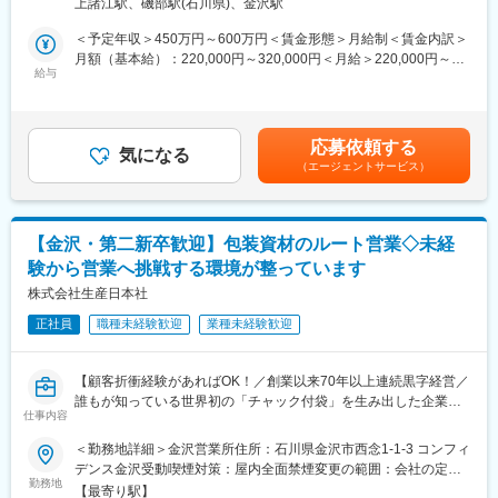
上諸江駅、磯部駅(石川県)、金沢駅
容師様へ同社製品（パーマ剤、スタイリング剤、ヘアケア剤、ヘ
美容の専門知識（皮膚学・商品知識・メイク技術など）を体系的
アカラー剤など）の使用方法をレクチャーしていただきます。基
に学べる研修制度あり
＜予定年収＞450万円～600万円＜賃金形態＞月給制＜賃金内訳＞
本的には営業社員との同行でサロン様へ訪問しますので、アポイ
月額（基本給）：220,000円～320,000円＜月給＞220,000円～
ント取りや講習後のクロージングは営業が行います。
給与
■入社後の流れ
320,000円＜昇給有無＞有＜残業手当＞有＜給与補足＞※経験や能
本社教育部門による研修にて、商品知識・皮膚学・美容知識を習
力考慮の上優遇■賞与：年2回■昇給：年1回賃金はあくまでも目安
■業務詳細：
得。その後、OJTを通じて実務スキルを身につけていただきま
の金額であり、選考を通じて上下する可能性があります。月給(月
美容技術と経験を活かし、営業社員と一緒にサロン様をサポート
す。認定試験制度もあり、専門性を高めながら成長できます。
額)は固定手当を含めた表記です。
応募依頼する
していく仕事です。営業社員からの依頼を受けて、講習内容を企
気になる
（エージェントサービス）
画し打ち合わせを重ねてお客様に合わせたアレンジを加えます。
■キャリアパス
・フォロー講習：既に導入いただいている製品をより使いこなし
年功序列ではなく、成果・プロセスを評価。将来的にはリーダー
ていただくためのサポートを行います。
／マネジメントへのキャリアアップも可能です。
・新規導入していただくための講習：実技講習をもってサロン様
【金沢・第二新卒歓迎】包装資材のルート営業◇未経
に同社製品への理解を深めていただきます。
■企業の特徴
験から営業へ挑戦する環境が整っています
1946年創業の化粧品メーカー。天然成分にこだわり、企画・研究
■取扱い製品について：
株式会社生産日本社
開発・製造・販売まで一貫体制を構築。基礎化粧品の8割以上が医
コールドパーマ液／ヘアカラー／スタイリング剤／シャンプー／
薬部外品認可を取得しており、品質の高さに強みがあります。ま
正社員
職種未経験歓迎
業種未経験歓迎
トリートメント等のヘアケア製品／スキンケア／頭髪および肌用
た、「ナノ」技術の先駆けとして業界をリードしてきた実績を持
化粧品など
ち、現在もOEM・健康食品・ジュエリーなど多角的に事業展開を
※クオライン (QUOLINE)、カラーストーリープライムなどの美容
行っています。
【顧客折衝経験があればOK！／創業以来70年以上連続黒字経営／
室専売品
誰もが知っている世界初の「チャック付袋」を生み出した企業／
仕事内容
既存顧客向けのルート営業／年休120日／残業20ｈ／ワークライ
■就業環境：
フバランスを整えたい方におススメ◎／安定した基盤】
＜勤務地詳細＞金沢営業所住所：石川県金沢市西念1-1-3 コンフィ
◇柔軟な働き方：メイン顧客は美容サロンになるため、車での営
デンス金沢受動喫煙対策：屋内全面禁煙変更の範囲：会社の定め
業や店舗閉店の20時以降に訪問していただく場合もございます
世界初の一体型チャック付袋を開発したメーカーで、既存顧客に
勤務地
る事業所
が、基本的には直行直帰が可能です。また夜遅い時間に客先訪問
【最寄り駅】