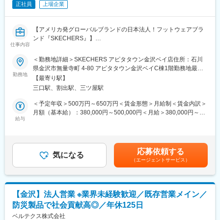
社内情報交換を活発に行っていてコミュニケーションがとれる環
正社員
上場企業
産休・育休の取得実績も豊富で、入社後に出産・育児などライフ
境は整っております。
ステージに変化が訪れても安心して働き続けることが可能です。
また各部署の主要メンバー「改善委員会」という組織をつくり、
当社では従業員の働きやすい環境づくりを大事にしており、店舗
業務改善や社内の職場環境改善などに社内全体で取組んでいま
【アメリカ発グローバルブランドの日本法人！フットウェアブラ
に対して適切な人員配置を行うための採用活動を行っておりま
す。また個性を活かせる自由な社風です。
ンド『SKECHERS』】
す。正社員だけではなく、派遣社員の採用も行っており、一人の
仕事内容
～全国から移住歓迎／家賃補助・引っ越し手当あり／メンズ・レ
負担が大きくならないように注力しております。
■安定経営の理由 ＼設立以来、黒字経営／
ディス・キッズ・シニア向けなど幅広い商品展開／インセンティ
＜勤務地詳細＞SKECHERS アピタタウン金沢ベイ店住所：石川
「アルミ製の雨どい（ビル・一般建築用）」などのニッチな外装
ブほぼ100％支給／残業月5ｈ以内／自由な服装OK／働きやすい
県金沢市無量寺町 4-80 アピタタウン金沢ベイC棟1階勤務地最寄
■キャリアパス：
建材分野に特化し、独自の技術力で国内トップクラスのシェアを
環境◎～
勤務地
駅：北陸鉄道浅野川線／三口駅受動喫煙対策：敷地内全面禁煙
年に3回、店長とパフォーマンスやキャリアに関する面談があり、
【最寄り駅】
維持。
「さらに上を目指したい」「接客を極めたい」といった希望や適
三口駅、割出駅、三ツ屋駅
価格競争に巻き込まれにくく、高い利益率をキープ。この利益の
アメリカのシューズブランド『SKECHERS（スケッチャーズ）』
性をサポートしていきます。パーソナルスタイリスト、ビジュア
積み重ねが、自己資本率83％という安定に繋がっています！
における店舗運営・業務をお任せします。
＜予定年収＞500万円～650万円＜賃金形態＞月給制＜賃金内訳＞
ルマーチャンダイザー、インストアコーチ、店長、ディストリク
スポーツブランド、フットウエアブランドとしての売上も世界上
月額（基本給）：380,000円～500,000円＜月給＞380,000円～
トマネージャーなどへの道もございます。
変更の範囲：会社の定める業務
位となるなど売上好調。さらなる出店も進めているフエーズで
給与
500,000円＜昇給有無＞有＜残業手当＞有＜給与補足＞※インセン
す！
ティブ込み賃金はあくまでも目安の金額であり、選考を通じて上
■インセンティブ制度について：
下する可能性があります。月給(月額)は固定手当を含めた表記で
個人目標・店舗目標が定められており、目標を達成するとインセ
■業務詳細：
す。
ンティブが支給される仕組みになっておりますが、あくまでも目
応募依頼する
店舗運営／商品案内／商品管理、店舗ディスプレイ、売上管理、
気になる
標でありノルマはございません。
（エージェントサービス）
スタッフ管理 など
■スワロフスキーについて：
■店舗構成：
1895年にオーストリアで設立されたスワロフスキーは、世界最高
店長1名、副店長２名、社員３名、アルバイト12名
品質のクリスタル、天然石、クリエイテッド・ダイヤモンド、ジ
【金沢】法人営業 ※業界未経験歓迎／既存営業メイン／
◎平日６名体制／土日７－９名体制
ルコニア、ジュエリーやアクセサリー、クリスタル・オブジェ、
防災製品で社会貢献高◎／年休125日
ホームアクセサリーなどのデザイン、製造、販売を行っていま
■入社後の流れ：
ベルテクス株式会社
す。