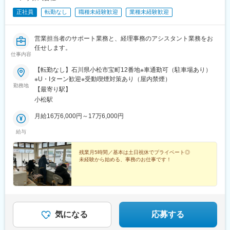
正社員
転勤なし
職種未経験歓迎
業種未経験歓迎
営業担当者のサポート業務と、経理事務のアシスタント業務をお
任せします。
仕事内容
【転勤なし】石川県小松市宝町12番地※車通勤可（駐車場あり）
※U・Iターン歓迎※受動喫煙対策あり（屋内禁煙）
勤務地
【最寄り駅】
小松駅
月給16万6,000円～17万6,000円
給与
残業月5時間／基本は土日祝休でプライベート◎
未経験から始める、事務のお仕事です！
気になる
応募する