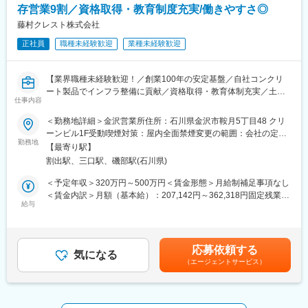
存営業9割／資格取得・教育制度充実/働きやすさ◎
■組織構成：
・班長1名、ラインリーダー1名
藤村クレスト株式会社
・ライン担当のスタッフ：40名
正社員
職種未経験歓迎
業種未経験歓迎
■残業：20～30時間程度
【業界職種未経験歓迎！／創業100年の安定基盤／自社コンクリ
■当社の特徴
ート製品でインフラ整備に貢献／資格取得・教育体制充実／土日
創業70年の歴史を持つ石川県最大級の養鶏場を運営する鶏卵生産
仕事内容
祝休み／月残業時間平均20時間・平均勤続年数17年と働きやすさ
卸売企業です。
◎】
＜勤務地詳細＞金沢営業所住所：石川県金沢市鞍月5丁目48 クリ
桜っ子や能登鶏たまごなどの商品を県内外の大手スーパーや飲食
ーンビル1F受動喫煙対策：屋内全面禁煙変更の範囲：会社の定め
店に提供し、医薬品原料卵も取り扱っています。
社会インフラとして必要不可欠なコンクリート製品を製造してい
勤務地
る事業所（リモートワーク含む）
当社はひよこから丁寧に育てることで、健康な鶏から質の高い卵
【最寄り駅】
る当社にて、営業職をお任せします。
を消費者へお届けすることを大切にしています。
割出駅、三口駅、磯部駅(石川県)
販売・介護要員・コンビニ店長まで過去様々なご経歴をお持ちの
2026年度内には新農場の完成を予定しており、120万羽規模の鶏
方が活躍中です！
＜予定年収＞320万円～500万円＜賃金形態＞月給制補足事項なし
舎を建設する計画が進行中です。
＜賃金内訳＞月額（基本給）：207,142円～362,318円固定残業手
また、4年前には岐阜地域への事業拡大として株式会社美和う卵場
■業務内容
給与
当/月：25,000円～46,000円（固定残業時間20時間0分/月）超過し
のM&Aを実施するなど、着実に事業領域を広げています。
＜取り扱う商材＞雨水や生活排水の流れる管路となる下水道管や
た時間外労働の残業手当は追加支給＜月給＞232,142円～408,318
高層建築物の基礎杭など、身のまわりの様々な場面で使用されて
円（一律手当を含む）＜昇給有無＞有＜残業手当＞有＜給与補足
変更の範囲：会社の定める業務
いるコンクリート製品です。
＞※上記年収は要相談のうえ、決定します。■昇給：年1回（4月）
応募依頼する
＜顧客＞既存のお客様が9割程、ゼネコン、土木建築会社、建築設
気になる
■賞与：年2回（7月・12月）※昨年度実績2.5カ月分賃金はあくま
（エージェントサービス）
計会社などを担当します。
でも目安の金額であり、選考を通じて上下する可能性がありま
＜担当社数＞一人あたり30～50社程
す。月給(月額)は固定手当を含めた表記です。
＜ノルマ・目標＞ノルマなし、目標は売上金額、利益額で置いて
います。