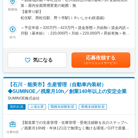
ギフト用段ボール紙や紙袋の原紙等を製造する当社工場にて、製
に開発グループがあり、いわゆる「販売を行う営業職」というよ
策：屋内全面禁煙変更の範囲：無
造スタッフとして各工程の装置をオペレーション業務を担当いた
勤務地
りは、お客様に提供する製品をつくる（開発する）ことが主業務
【最寄り駅】
だきます。
となります。
松任駅、西松任駅、野々市駅(ＩＲいしかわ鉄道線)
★機械の操作方法などは、OJT形式でじっくり学んでいただきま
★同社HP：https://www.sowatextile.co.jp/
す。
＜予定年収＞320万円～423万円＜賃金形態＞月給制＜賃金内訳＞
■ミッション：
月額（基本給）：220,000円＜月給＞220,000円＜昇給有無＞有＜
■次のいずれかの工程をお任せする予定です。
給与
合繊織物製造の各工場での生産工程流れを習得しながら、製品イ
残業手当＞有＜給与補足＞・賞与実績あり／年２回賃金はあくま
(1)紙の主原料の古紙に水や染料等を混ぜ調整し、顧客ニーズに合
メージを織物設計に落とし込んで生機生産から最終加工上がり評
でも目安の金額であり、選考を通じて上下する可能性がありま
う紙の色・風合いに製造。
価までフォローして、高付加価値新規商品を確立していくことで
す。月給(月額)は固定手当を含めた表記です。
(2)紙を顧客の指定寸法に加工して納品用のロール状に仕上げを実
す。
応募依頼する
施。
気になる
（エージェントサービス）
≪用途例≫食品・飲料メーカーの中元や歳暮の贈答箱、百貨店の
■入社後の流れ：
紙袋 等
入社後は、開発業務に必要となる生産工程の知識を身につけるた
め、
＜詳細＞
まずは生産現場での研修を行います。
【石川・能美市】生産管理（自動車内装材）
・原材料の準備・投入
実際の製造プロセスに触れながら、原糸の扱い方や工程の流れな
◆SUMINOE／残業月10h／創業140年以上の安定企業
・製造設備のオペレーション
どを学んでいただき、その後の開発業務に活かしていきます。
・製品の加工・仕上げ作業
SUMINOE株式会社
・品質確認・検査業務
■組織構成：
契約社員
上場企業
職種未経験歓迎
業種未経験歓迎
・フォークリフトによる運搬作業 など
開発営業は2名体制の部署です。
・働く環境：休憩室有、ウォーターサーバー完備
変更の範囲：無
【製造業での生産管理・在庫管理・受発注経験を次のステップへ
【教育体制】
／残業月10h程・年休121日で無理なく働ける環境／OJTで原価管
■1カ月間で原質部と抄造部の2つの部門で、一通り業務をしてい
仕事内容
理も丁寧に学べるSUMINOEグループの募集】
ただく予定です。マニュアル有