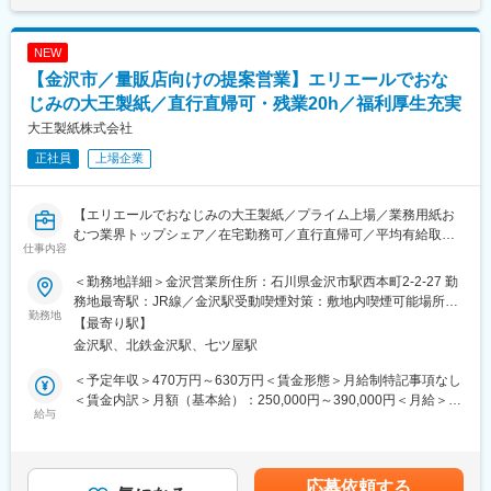
NEW
【金沢市／量販店向けの提案営業】エリエールでおな
じみの大王製紙／直行直帰可・残業20h／福利厚生充実
大王製紙株式会社
正社員
上場企業
【エリエールでおなじみの大王製紙／プライム上場／業務用紙お
むつ業界トップシェア／在宅勤務可／直行直帰可／平均有給取得
仕事内容
日数15.5日】
＜勤務地詳細＞金沢営業所住所：石川県金沢市駅西本町2-2-27 勤
■求人概要：
務地最寄駅：JR線／金沢駅受動喫煙対策：敷地内喫煙可能場所あ
当社は段ボール原紙や印刷用紙などあらゆる種類の紙製品をはじ
勤務地
り変更の範囲：会社の定める事業所（リモートワーク含む）
【最寄り駅】
め、赤ちゃんからお年寄りまで幅広い年代の人々の暮らしを支え
金沢駅、北鉄金沢駅、七ツ屋駅
るパーソナルケア用品まで、様々な分野で社会に貢献する、国内
トップクラスの総合製紙メーカーです。同社の成長ドライバーで
＜予定年収＞470万円～630万円＜賃金形態＞月給制特記事項なし
ある「ホーム＆パーソナルケア事業」の法人営業職として同社製
＜賃金内訳＞月額（基本給）：250,000円～390,000円＜月給＞
品を用いて、量販店向けの営業としてご活躍いただきます。
給与
250,000円～390,000円＜昇給有無＞有＜残業手当＞有＜給与補足
＞※上記とは別途、残業代がつきます。※勤務地により手当がつき
■業務内容：
ます。(0円～13,000円）※年齢・経験・資格等を考慮の上、当社規
スーパーマーケットやドラックストアなどの既存顧客を対象に販
定により優遇します。※賞与：年2回（4.49ヶ月分／過去実績）賃
応募依頼する
売店様のPOSデータを基に販売動向の分析や課題抽出を通して課