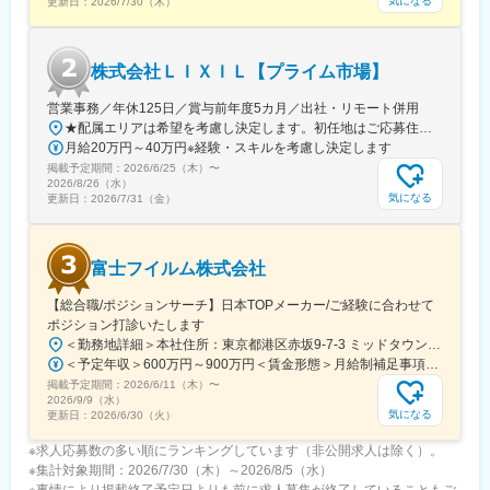
気になる
更新日：
2026/7/30（木）
≪社会に不可欠なインフラを支え、災害や豪雨など今後起こりえ
るリスクに貢献≫
当社の製品は普段は目に見えませんが、工場・企業の社屋や、公
株式会社ＬＩＸＩＬ【プライム市場】
共施設では小学校・消防署・庁舎など、身近な建物に使われてい
ます。また近年では地震やゲリラ豪雨が頻繁に発生しております
営業事務／年休125日／賞与前年度5カ月／出社・リモート併用
が、例えば人が歩けるほどの大きさのパイプを地下に埋めて豪雨
★配属エリアは希望を考慮し決定します。初任地はご応募住所での配属となります。入社後、転勤が伴う異動に関しては、必ず勤務地のご希望も確認した上で決定します。【配属オフィス一覧】■東京都品川区西品川1丁目1-1 大崎ガーデンタワー■愛知県名古屋市中村区名駅南4丁目11-40■京都府京都市伏見区竹田田中宮町103 ■大阪府大阪市中央区本町2丁目6-8 センバ・セントラルビル9F■大阪府箕面市萱野4丁目5-45■広島県広島市安佐南区西原6丁目11-8■福岡県福岡市博多区半道橋2-15-10 SOLAビル★出社とリモートワークを併用しながらの勤務となります。 業務に慣れるまでは、原則出社となります。 慣れてきたら少しずつリモートの日を増やし、最終的には週1～3日ほどの出社となる予定です（目安：～入社6カ月）。※受動喫煙対策：あり
の際の水を流して貯められたり、当社の特殊な杭を使って地震の
月給20万円～40万円※経験・スキルを考慮し決定します
際の建物の倒壊を防ぐなど、被害を最小限に抑えることに貢献し
掲載予定期間：
ています。
2026/6/25（木）
〜
2026/8/26（水）
気になる
更新日：
2026/7/31（金）
変更の範囲：会社の定める業務
富士フイルム株式会社
【総合職/ポジションサーチ】日本TOPメーカー/ご経験に合わせて
ポジション打診いたします
＜勤務地詳細＞本社住所：東京都港区赤坂9-7-3 ミッドタウン・ウェスト勤務地最寄駅：東京メトロ日比谷線／都営大江戸線／六本木駅受動喫煙対策：敷地内全面禁煙変更の範囲：会社の定める事業所（リモートワーク含む）
＜予定年収＞600万円～900万円＜賃金形態＞月給制補足事項なし＜賃金内訳＞月額（基本給）：300,000円～500,000円＜月給＞300,000円～500,000円＜昇給有無＞有＜残業手当＞有賃金はあくまでも目安の金額であり、選考を通じて上下する可能性があります。月給(月額)は固定手当を含めた表記です。
掲載予定期間：
2026/6/11（木）
〜
2026/9/9（水）
気になる
更新日：
2026/6/30（火）
※求人応募数の多い順にランキングしています（非公開求人は除く）。
※集計対象期間：2026/7/30（木）～2026/8/5（水）
※事情により掲載終了予定日よりも前に求人募集が終了していることもご