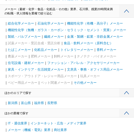
メーカー（素材・化学・食品・化粧品・その他）業界、石川県、残業20時間未満
の転職・求人情報を業種で絞り込む
総合化学メーカー
石油化学メーカー
機能性化学（有機・高分子）メーカー
機能性化学（無機・ガラス・カーボン・セラミック・セメント・窯業）メーカー
製紙・パルプメーカー
繊維メーカー
金属・製綱・鉱業・非鉄金属メーカー
試薬メーカー・受託合成・受託分析
食品・飲料メーカー（原料含む）
たばこメーカー
化粧品メーカー
トイレタリーメーカー
香料メーカー
農薬メーカー
肥料メーカー
飼料メーカー
ナノテク・バイオメーカー
住宅設備・建材メーカー
ファッション・アパレル・アクセサリーメーカー
家具・インテリア・生活雑貨メーカー
文房具・事務・オフィス用品メーカー
スポーツ・アウトドア・レジャー用品メーカー
玩具メーカー
ベビー用品メーカー
ペット関連メーカー
その他メーカー
ほかのエリアで探す
新潟県
富山県
福井県
長野県
ほかの業種で探す
IT・通信業界
インターネット・広告・メディア業界
メーカー（機械・電気）業界
商社業界