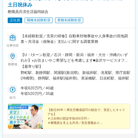
土日祝休み
■入社後の流れ
教職員共済生活協同組合
入社後は東京本社にて研修を実施し、その後北陸拠点へ配属。先
輩社員と同行しながら、段階的に業務を習得いただきます。
正社員
職種未経験歓迎
業種未経験歓迎
【未経験歓迎／充実の研修】自動車対物事故や人身事故の現地調
査～共済金（保険金）支払いに関する調査業務
仕事内容
【U・Iターン歓迎／石川・静岡・新潟・福井・大分・沖縄のいず
れか】※お住まいやご希望などを考慮します■金沢サービスオフィ
勤務地
ス（金沢市香林坊）野町駅バス停「香林坊」より徒歩3分、自動車
【最寄り駅】
通勤相談可※受動喫煙対策：あり（屋内喫煙可能場所なし）■静岡
野町駅、新静岡駅、関屋駅(新潟県)、新福井駅、滝尾駅、県庁前駅
サービスオフィス（静岡市葵区駿府町）「静岡」駅より徒歩10分
(沖縄県)、静岡駅、福井駅(福井県)、美栄橋駅、日吉町駅、福井駅
※屋内喫煙可能場所あり、自動車通勤NG■新潟サービスオフィス
（新潟市中央区新光町）JR「新潟」駅より車で約10分※屋内喫煙
年収620万円／40歳
可能場所なし、自動車通勤OK■福井サービスオフィス（福井市大
年収520万円／35歳
給与
手）JR「福井」駅より徒歩10分、自動車通勤相談可※屋内喫煙可
能場所なし■大分サービスオフィス（大分市大字下郡）JR「大
分」駅より車で約15分※屋内喫煙可能場所なし、屋外あり、自動
【創立60年！厚生労働省認可の組合で、安定したキャリ
アを】
車通勤OK■那覇サービスオフィス（那覇市）ゆいレール「県庁前
＃入社時の想定年収450万円～
駅」より徒歩8分※屋内喫煙可能場所あり、自動車通勤NG※所在地
＃教職員を支える共済／安定基盤あり
の詳細は、下記の勤務地一覧をご覧ください
＃土日祝休／残業月10h以下／年休120日以上
＃5日以上の長期連休もOK
＃未経験スタートの先輩たちも多く活躍！