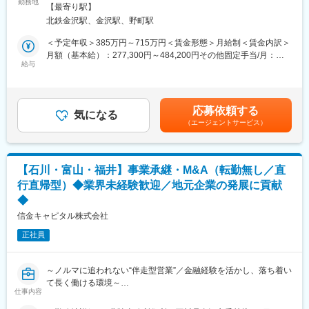
践的なスキルを磨いていただくために一人ひとりが着実に成長で
った際、正確な事故状況を調べ、適正な修理費を算出し、示談交
勤務地
煙変更の範囲：会社の定める事業所（リモートワーク含む）
【最寄り駅】
きる環境を整えバックアップします。
渉などの業務を担当します。修理方法や傷の確認といった自動車
北鉄金沢駅、金沢駅、野町駅
整備士の知識を活かすことができます。整備士としての業務も一
■商工会議所とのパートナーシップ
部あります。1案件を1名で担当しますが、難しい案件は3名体制
＜予定年収＞385万円～715万円＜賃金形態＞月給制＜賃金内訳＞
同社は古くから全国の商工会議所／商工会と連携し、地域経済の
で臨むなど、業務としてのフォロー体制は万全です。
月額（基本給）：277,300円～484,200円その他固定手当/月：
発展に貢献しています。「生命共済制度」「特定退職金共済制
給与
5,000円～20,000円＜月給＞282,300円～504,200円＜昇給有無＞
度」は同社が発足に貢献しており全国99%にあたる商工会議所の
＜業務の流れ＞
有＜残業手当＞有＜給与補足＞※上記年収・月給は目安額（手当含
共済・福祉制度を引き受けています。
（1）事故状況の確認：事故に遭われたお客さま（保険契約者）か
む）となります。経験・能力などを考慮し決定いたします。■昇
その歴史により、商工会議所からの紹介や協業によって訪問のき
ら、電話や報告書などを通じて経緯や状況を聞きます。
給：年1回、賞与：年2回賃金はあくまでも目安の金額であり、選
応募依頼する
っかけを作りやすいアドバンテージは他社にはない有利性があり
（2）損害・原因調査：事故現場や修理工場へ出向き、専用のメジ
気になる
考を通じて上下する可能性があります。月給(月額)は固定手当を含
（エージェントサービス）
ます。
ャーやデジカメを用いて、車の損傷程度、衝突したものや道路状
めた表記です。
金融営業で一番苦しむ行先がない。について同社は商工会議所と
況を細かく確認します。
の連携強化により訪問先を見出せます。
（3）判断：今回の事故で生じた傷か、過去の傷かを見極め、修理
を行う箇所を判断します。
【石川・富山・福井】事業承継・M&A（転勤無し／直
■アクサGについて
（4）見積書の作成および事務・管理業務：修理費を算出し、修理
行直帰型）◆業界未経験歓迎／地元企業の発展に貢献
アクサは1817年にフランスで生まれ、世界51の国と地域にサービ
の計画を工場側と打ち合わせて見積書や報告書を提出します。
◆
ス提供をする保険及び資産運用分野の世界的リーディングカンパ
（5）示談交渉：お客さま、事故の相手方との交渉を行います。
ニーです。
信金キャピタル株式会社
■他社と比較した強み
正社員
他社と比較して業務の幅が広いです。これにより、業務の理解度
が深まるとともに、広範な取り組みを通じて知識を身に付けるこ
とが可能です。示談業務だけでなく、整備ミスの調査や事故以外
～ノルマに追われない“伴走型営業”／金融経験を活かし、落ち着い
の場面でも調べる業務が含まれているため、多様な業務経験を得
て長く働ける環境～
ることができます。
仕事内容
本ポジションでは、北陸エリア（石川・富山・福井）に根ざし、