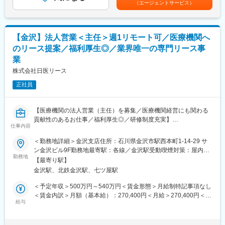
【長期的に腰をすえて働ける環境】
（エージェントサービス）
顧客のフォローや更新をメインに行います。
給：年4回※固定残業手当は月25時間該当分を支給超過した時間外
残業時間は月15時間程度／直行直帰・週2回の在宅勤務が可能／
労働の残業手当は追加支給賃金はあくまでも目安の金額であり、
穏やかな社風で平均勤続年数が16.9年と社員の定着率も高く、腰
◇◆保険に対しての経験、知識は一切不要です◆◇
選考を通じて上下する可能性があります。月給(月額)は固定手当を
を据え安心して働けています。
新人育成プログラムがあり、当社とアフラック社の2社体制でビジ
含めた表記です。
【安定性】
【金沢】法人営業＜主任＞週1リモート可／医療機関へ
ネスマナーなどの基本から商品知識、販売ロープレまでしっかり
三菱電機グループとして昔からのお付き合いのお客様も多く、信
のリース提案／福利厚生◎／業界唯一の専門リース事
と研修を行う為、業界未経験者でも安心してスタートできる環境
頼も厚いのが特徴。リース業界としても伸長方向で、設備投資の
業
です。2ヶ月かけて座学等を行い、生命保険の基本的な知識を覚え
回復によりリース契約高は増加傾向。2024年度には5兆円台に達
た後に、現場デビューして頂きます。
株式会社日医リース
し、2025年度も成長が見込まれています
正社員
■キャリアパス：一般社員(⇒課長)⇒所長⇒エリア部長
変更の範囲：会社の定める業務
※ご入社後3年程で所長になった社員もおり、これまでのご経験・
ご年齢に関係なく、キャリアアップが見込める評価制度がござい
【医療機関の法人営業（主任）を募集／医療機関経営にも関わる
ます。
貢献性のあるお仕事／福利厚生◎／研修制度充実】
■組織構成：札幌市内の店舗の営業人数は約35名です。幅広い年
仕事内容
齢層の方が活躍しています。
【はじめに】
■魅力：
＜勤務地詳細＞金沢支店住所：石川県金沢市駅西本町1-14-29 サ
今回は部署の増員を目的に、法人営業担当を募集します。医療機
（1）企業の安定性…創業50年、アフラック専属代理店、独立法
ン金沢ビル9F勤務地最寄駅：各線／金沢駅受動喫煙対策：屋内全
関や開業をお考えの医師などに対して、リース商品の提案をメイ
勤務地
人部門 販売実績No.1（契約者約23万人） の実績があるので、営
面禁煙変更の範囲：会社の定める事業所（リモートワーク含む）
【最寄り駅】
ンでお任せします。
業先に困る事はございません。且つ、しっかりした基盤の会社で
金沢駅、北鉄金沢駅、七ツ屋駅
経験を積むことが可能です。
【当社のリースについて】
（2）異業界出身でも活躍できる環境…ツアーコンダクター、携帯
＜予定年収＞500万円～540万円＜賃金形態＞月給制特記事項なし
医療機器を中心に必需品を4～5年の期間でリース契約（貸出）を
販売、アパレル、塾講師、飲食店店員、等のご経験の方が活躍し
＜賃金内訳＞月額（基本給）：270,400円＜月給＞270,400円＜昇
行います。
給与
ております。当社のホームページにもインタビュー記事がござい
給有無＞有＜残業手当＞有＜給与補足＞※スキル・経験に応じて検
取引先の医療機器メーカーや金融機関と連携し、医療機関向けの
ますので、ご確認ください。
討いたします。■昇給：有賃金はあくまでも目安の金額であり、選
リースサービスを提供しています。扱うリース商品は、医療機器
（3）納得の評価制度…年功序列ではなく、スキルや成績に応じて
考を通じて上下する可能性があります。月給(月額)は固定手当を含