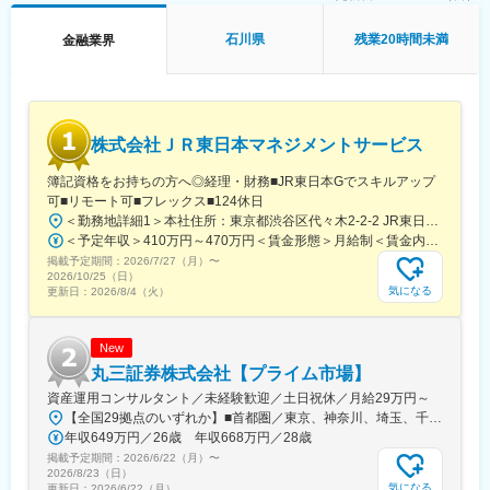
石川県
残業20時間未満
金融業界
株式会社ＪＲ東日本マネジメントサービス
簿記資格をお持ちの方へ◎経理・財務■JR東日本Gでスキルアップ
可■リモート可■フレックス■124休日
＜勤務地詳細1＞本社住所：東京都渋谷区代々木2-2-2 JR東日本本社ビル9階受動喫煙対策：屋内全面禁煙＜勤務地詳細2＞東京都内オフィス住所：東京都23区内 受動喫煙対策：屋内全面禁煙変更の範囲：会社の定める事業所（リモートワーク含む）
＜予定年収＞410万円～470万円＜賃金形態＞月給制＜賃金内訳＞月額（基本給）：240,000円～250,000円＜月給＞240,000円～250,000円＜昇給有無＞有＜残業手当＞有＜給与補足＞※想定年収には残業月20Hも含めています■昇給：年1回■賞与：年2回(合計3.0ヶ月程度)※総合職：計6.0ヶ月程度■モデル年収総合職（課長）900万円総合職（マネージャー）630万円総合職（主任）520万円エリア（課員）410万円賃金はあくまでも目安の金額であり、選考を通じて上下する可能性があります。月給(月額)は固定手当を含めた表記です。
掲載予定期間：
2026/7/27（月）
〜
2026/10/25（日）
気になる
更新日：
2026/8/4（火）
New
丸三証券株式会社【プライム市場】
資産運用コンサルタント／未経験歓迎／土日祝休／月給29万円～
【全国29拠点のいずれか】■首都圏／東京、神奈川、埼玉、千葉■関東／栃木、群馬■関西／大阪、兵庫、京都■中部／愛知■北信越／新潟■東北／福島■中四国／岡山、広島■九州／福岡※詳細住所は「勤務地一覧」からご確認いただけます※受動喫煙対策：屋内全面禁煙※U・Iターン支援あり（社宅制度など）★：総合職の募集━━━全国転勤を含む総合職での募集です。4年程度のサイクルで支店や部署を異動し、経験を積み重ねながらキャリアを進んでいきます。定例で行う上長との面談で「マネジメントを目指したい」「経験を活かして人事へキャリアチェンジしたい」などの希望を出すことが可能です。日頃から上司との距離も近く、個人の働きっぷりがよく見える環境。希望や適性、これからに対する期待などに応じて、最適な配属を行っています。◎社宅制度、引っ越し費用負担があり、生活の不安なく経験の幅を広げていただけます。
年収649万円／26歳 年収668万円／28歳
掲載予定期間：
2026/6/22（月）
〜
2026/8/23（日）
気になる
更新日：
2026/6/22（月）