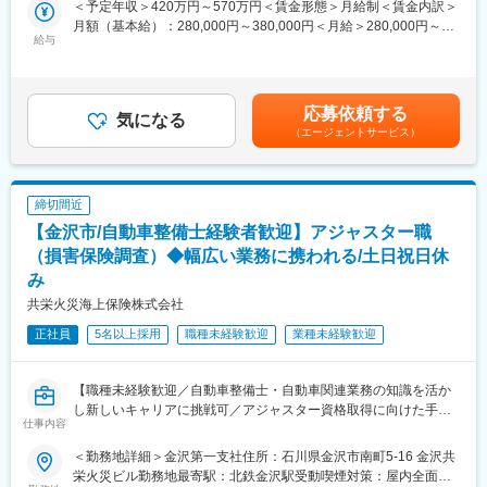
てしまった時は?」など、お客さまが心配されていることもお伺い
＜予定年収＞420万円～570万円＜賃金形態＞月給制＜賃金内訳＞
そして入社3年後を目標に営業所長へキャリアアップを目指してい
することが大切です。
月額（基本給）：280,000円～380,000円＜月給＞280,000円～
ただきます。
給与
（2）ヒアリングできた内容をシステムに入力。必要保障額や期間
380,000円＜昇給有無＞有＜残業手当＞有＜給与補足＞※給与は前
などが自動的に算出されます。その結果をもとに、概要や保険料
職における経験・スキル、当社におけるジョブグレード等を考慮
■キャリアステップ
などを試算します。
して決定します。賃金はあくまでも目安の金額であり、選考を通
採用育成マネージャー⇒営業所長⇒支社長⇒営業局長⇒本部長
じて上下する可能性があります。月給(月額)は固定手当を含めた表
応募依頼する
※モデル年収
気になる
■入社から１年間のイメージ
記です。
（エージェントサービス）
採用育成マネージャー：420～878万円※平均640万円
・1ヶ月目…2ヶ月間集合研修（オンライン）でコツコツ、保険の
営業所長：709～1420万円
基礎等を習得
支社長：1143～1583万円
・3ヶ月目… 店舗配属、先輩のサポートをもらいながら、お客さ
まへの案内をスタート
締切間近
同社の魅力
・5ヶ月目…1人で案内をスタート。研修カリキュラムもステップ
【金沢市/自動車整備士経験者歓迎】アジャスター職
■圧倒的な早期キャリアUP
アップし、成長を実感
金融機関では、営業管理職登用に長い期間を要しますが、同社で
（損害保険調査）◆幅広い業務に携われる/土日祝日休
・12ヶ月目…後輩に教えられるぐらいに成長
は最短3年目で営業管理職登用を目指せます。
み
3年目で営業所長に登用頂くことを前提に採用をしており、それに
変更の範囲：会社の定める業務
共栄火災海上保険株式会社
向けて2年間の充実したカリキュラムを実施します。そのため地方
銀行、信用金庫、共済などの保険業界未経験者の方々も入社いた
正社員
5名以上採用
職種未経験歓迎
業種未経験歓迎
だき活躍しています。
■充実した2年間の育成カリキュラム
【職種未経験歓迎／自動車整備士・自動車関連業務の知識を活か
採用育成マネジャーが必要とする採用・育成の基礎を学ぶため入
し新しいキャリアに挑戦可／アジャスター資格取得に向けた手厚
仕事内容
社後6か月間は本社研修（オンライン）を受講しながら、配属先営
い研修制度有／月１回の帰郷手当】
業所でOJTを実施します。
■業務内容
＜勤務地詳細＞金沢第一支社住所：石川県金沢市南町5-16 金沢共
2年間、本社・支社・営業所が一体となって業務に必要な知識や実
アジャスターは、保険に加入しているお客さまが自動車事故に遭
栄火災ビル勤務地最寄駅：北鉄金沢駅受動喫煙対策：屋内全面禁