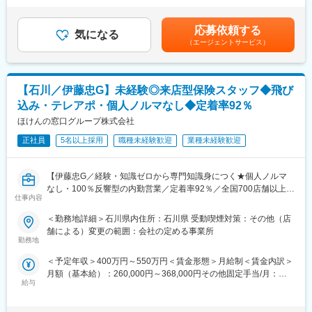
(4) ご契約・アフターフォロー：1組のお客様につき平均3回程度の
す。民間金融機関を補完する立場から、業務に臨むことが出来ま
律手当を含む）＜昇給有無＞有＜残業手当＞有＜給与補足＞※経
商談を通じてご納得いただいた上でご契約。その後も継続的にサ
す。
験・能力を考慮の上、当社規定により優遇致します。※試用期間は
応募依頼する
ポートします。
気になる
3ヶ月有り：試用期間中の金額変動はありません＜年収例＞2年目
（エージェントサービス）
■キャリアパス
／前職：不動産営業480万円（月給25万円＋インセンティブ180万
■当社の営業の特徴：
管理職としてのキャリアアップや、別部署での職務を経験するこ
円）4年目／前職：販売スタッフ624万円（月給27万円＋インセン
Web上で保険相談をお申込みいただいたお客様や、イベント集客
とで、自身のキャリアを重ねていくことができます。
ティブ300万円）賃金はあくまでも目安の金額であり、選考を通
から来店いただいたお客様等を担当するため、アポイント獲得に
じて上下する可能性があります。月給(月額)は固定手当を含めた表
【石川／伊藤忠G】未経験◎来店型保険スタッフ◆飛び
時間と労力を使うことなく、保険のコンサルティング提案に集中
■入庫者の声
記です。
込み・テレアポ・個人ノルマなし◆定着率92％
いただける点が大きな特徴です。担当するのは『提案～ご契約』
融資業務に特化したお客さま支援がしたいと考えたことが転職を
までのため、飛び込みやテレアポなどの新規見込客の獲得の業務
ほけんの窓口グループ株式会社
決めたきっかけです。小規模事業者や創業者への支援を通じて、
は一切ありません。来店件数は1日2件程度で、既に保険の見直し
地域活性化に貢献することができます。また、柔軟な働き方を推
正社員
5名以上採用
職種未経験歓迎
業種未経験歓迎
を検討されているお客様のため約2件に1件という高い確率での成
進する制度が充実しており、仕事とプライベートの両立が可能で
約を誇ります。
す。
■充実の研修体制：
【伊藤忠G／経験・知識ゼロから専門知識身につく★個人ノルマ
未経験の方も、経験者の方も、当社独自のプログラムでスキルア
変更の範囲：会社の定める業務
なし・100％反響型の内勤営業／定着率92％／全国700店舗以上展
ップが可能です。入社後約1か月：オンラインを中心とした座学、
仕事内容
開】
ロープレ研修などを通じ営業の「型」をインプット
＜勤務地詳細＞石川県内住所：石川県 受動喫煙対策：その他（店
入社後～2か月弱：商品研修、店舗でのOJT、ロープレなどで実践
伊藤忠商事グループの安定基盤のもと、TVCMでもおなじみの来
舗による）変更の範囲：会社の定める事業所
力アップ
店型保険ショップ『ほけんの窓口』を展開する当社。
勤務地
入社後～半年程度：ロープレ検定合格でプロへ(再試験制度もある
個人ノルマのない100％反響型営業のため、お客様一人ひとりに
ので安心◎)
＜予定年収＞400万円～550万円＜賃金形態＞月給制＜賃金内訳＞
じっくり向き合いながら、金融の専門知識を身につけて成長でき
■ライフスタイルに合わせられる働き方：
月額（基本給）：260,000円～368,000円その他固定手当/月：
る環境です。
シフトによる勤務で毎月20日頃に翌月のシフトが決まります。希
給与
10,000円＜月給＞270,000円～378,000円＜昇給有無＞有＜残業手
約2か月の研修制度に加え、伊藤忠健康保険組合や企業型確定拠出
望休を提出することが出来るので、お子さまの行事での休みを取
当＞有＜給与補足＞※上記は、1ヶ月平均9時間の時間外手当を含
年金制度など福利厚生も充実。未経験からでも安心して長期的な
得したり、ライフイベントに沿ったシフトを組むことが出来たり
みます（1分単位で支給）※賞与額は入社月によって変動します※