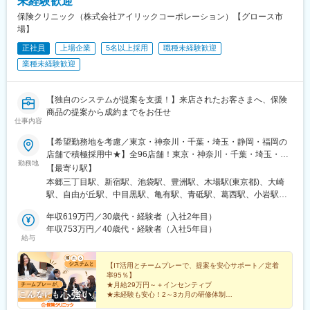
未経験歓迎
保険クリニック（株式会社アイリックコーポレーション）【グロース市
場】
正社員
上場企業
5名以上採用
職種未経験歓迎
業種未経験歓迎
【独自のシステムが提案を支援！】来店されたお客さまへ、保険
商品の提案から成約までをお任せ
仕事内容
【希望勤務地を考慮／東京・神奈川・千葉・埼玉・静岡・福岡の
店舗で積極採用中★】全96店舗！東京・神奈川・千葉・埼玉・兵
勤務地
庫・大阪・静岡・愛知・石川・福岡・北海道の『保険クリニッ
【最寄り駅】
ク』直営店で勤務※転居を伴う異動の際は、必ず事前にご相談しま
本郷三丁目駅、新宿駅、池袋駅、豊洲駅、木場駅(東京都)、大崎
す。※一部店舗にてマイカー通勤可能！／ガソリン代支給もありま
駅、自由が丘駅、中目黒駅、亀有駅、青砥駅、葛西駅、小岩駅、
す（社内規定あり）※受動喫煙対策：あり
赤羽駅、錦糸町駅、曳舟駅、西新井駅、北千住駅、大森海岸駅、
年収619万円／30歳代・経験者（入社2年目）
阿佐ケ谷駅、京急蒲田駅、石神井公園駅、大泉学園駅、三鷹駅、
年収753万円／40歳代・経験者（入社5年目）
立川駅、府中駅(東京都)、柴崎駅、仙川駅、ひばりケ丘駅(東京
給与
都)、武蔵小金井駅、吉祥寺駅、豊田駅、笹塚駅、調布駅、大倉山
駅(神奈川県)、横浜駅、大口駅、立場駅、戸塚駅、二俣川駅、鴨居
【IT活用とチームプレーで、提案を安心サポート／定着
駅、武蔵小杉駅、川崎駅、藤沢駅、相模大野駅、本厚木駅、海老
率95％】
名駅(相模線)、相武台前駅、北茅ケ崎駅、京成千葉駅、京成船橋
★月給29万円～＋インセンティブ
駅、逆井駅、松戸駅、地区センター駅、四街道駅、流山おおたか
★未経験も安心！2～3カ月の研修体制
★女性管理職33％／産育休復帰率100％
の森駅、木更津駅、成田駅、熊谷駅、大宮駅(埼玉県)、西川口駅、