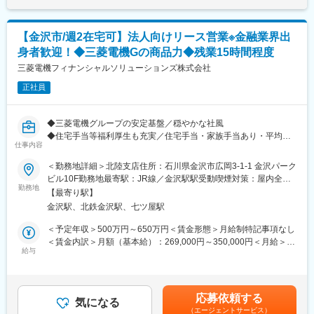
・社内外の研修・勉強会への参加
ります。月給(月額)は固定手当を含めた表記です。
始業時間は業務に応じて調整可能で、イベントに合わせて遅めに
出社するなど、自身のスケジュールを管理しながら働けます。
■組織体制：
面接日程やイベントの開催日によっては土日に出勤有（頻度は月1
【金沢市/週2在宅可】法人向けリース営業※金融業界出
かんぽ生命の法人営業部門は全国82支店、すべての都道府県に支
度程度）その場合には平日に代休を取得可能です。
身者歓迎！◆三菱電機Gの商品力◆残業15時間程度
店を構えております。チームワークを重視しながら、社員一人ひ
【キャリアパス】
とりが自分の強みを活かしてお客さまに最適な提案を行っていま
三菱電機フィナンシャルソリューションズ株式会社
「担当者→主任→課長代理→課長／担当課長→管理者」などの昇
す。未経験の方も安心してスタートできるよう、充実した教育カ
進が可能。他のコースへ転換する「コース転換制度」や他の部署
正社員
リキュラムとサポート体制を整えています。
を経験できる「キャリアチャレンジ制度」もあり、多様なキャリ
アを描けます。
■キャリアパス：
◆三菱電機グループの安定基盤／穏やかな社風
お客さまサービスの質を高めるキャリアの他に、全社的な視点か
◆住宅手当等福利厚生も充実／住宅手当・家族手当あり・平均勤
らビジネスを推進、専門性を高めその領域を牽引するキャリア、
仕事内容
続年数16.9年／転勤可能性低め（直近5年4.4％）
キャリアチャレンジ制度による他分野へのチャレンジなど、多彩
◆週2回リモート可能／残業平均月15時間程度
＜勤務地詳細＞北陸支店住所：石川県金沢市広岡3-1-1 金沢パーク
なキャリアを描くことができます。
ビル10F勤務地最寄駅：JR線／金沢駅駅受動喫煙対策：屋内全面
当社は総合電機メーカーである三菱電機グループのメンバーとし
勤務地
禁煙変更の範囲：会社の定める事業所（リモートワーク含む）
■長期就業が可能な環境：
【最寄り駅】
て、情報通信機器、厨房機器、エレベーター、空調設備、工作機
・平均残業時間9.4時間
金沢駅、北鉄金沢駅、七ツ屋駅
械、発電設備など幅広い分野に対するリースサービスを展開して
・年休120日以上（完全週休2日制）
います。現在では、グループ以外のメーカーや販売店とも提携し
＜予定年収＞500万円～650万円＜賃金形態＞月給制特記事項なし
・有給休暇取得率96%（1時間単位で取得可）
より幅広いサービスを展開しており、業績も好調の安定基盤を有
＜賃金内訳＞月額（基本給）：269,000円～350,000円＜月給＞
・育児休業取得率100%
しています。
給与
269,000円～350,000円＜昇給有無＞有＜残業手当＞有＜給与補足
・育児休業復帰率98%
今回お任せする方には法人顧客（個人事業主含む）への営業活動
＞■賞与：年2回支給（昨年度賞与4.85か月分支給）■手当：時間
・住宅手当あり
をお任せします。
外手当、休日手当、通勤費、別居滞在手当、こども手当など賃金
・退職金制度あり
はあくまでも目安の金額であり、選考を通じて上下する可能性が
・手厚い研修体制あり
応募依頼する
■業務内容：
気になる
あります。月給(月額)は固定手当を含めた表記です。
（エージェントサービス）
・メーカーや販売会社および法人顧客への営業活動が中心。