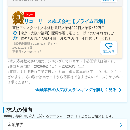
New
リコーリース株式会社【プライム市場】
事務アシスタント／未経験歓迎／年休122日／年収450万円～
【東京or大阪or福岡】配属部署に応じて、以下のいずれかにご勤務いただきます。初期配属地は、ご希望の地域に配属いたします。■本社東京都港区東新橋1-5-2 汐留シティセンター19F☆JR・地下鉄各線 新橋駅より徒歩1分☆都営地下鉄大江戸線 汐留駅より徒歩1分■豊洲事業所東京都江東区東雲1-7-12 KDX豊洲グランスクエア7F☆東京メトロ有楽町線・ゆりかもめ 豊洲駅 徒歩12分☆りんかい線 東雲駅 徒歩12分※豊洲駅より「KDXグランスクエア行き無料シャトルバス」が運行しています。■関西支社大阪府大阪市北区堂島浜2-2-28 堂島アクシスビル12F☆地下鉄四ツ橋線・西梅田駅より徒歩10分・肥後橋駅 徒歩7分☆JR大阪駅 徒歩15分■九州支社福岡県福岡市博多区博多駅東2-10-35 博多プライムイースト3F☆JR博多駅より徒歩7分※受動喫煙対策有（屋内全面禁煙）
年収450万円／入社1年目（月給26万円・年間賞与138万円）
掲載予定期間：
2026/8/3（月）
〜
2026/11/1（日）
気になる
更新日：
2026/8/3（月）
※求人応募数の多い順にランキングしています（非公開求人は除く）。
※集計対象期間：2026/8/2（日）～2026/8/8（土）
※事情により掲載終了予定日よりも前に求人募集が終了していることもご
ざいます。その場合は当サイトから応募はできませんので、あらかじめご
了承ください。
金融業界
の人気求人ランキングを詳しく見る
求人の傾向
dodaに掲載中の求人に関するデータを、カテゴリごとにご紹介します。
金融業界