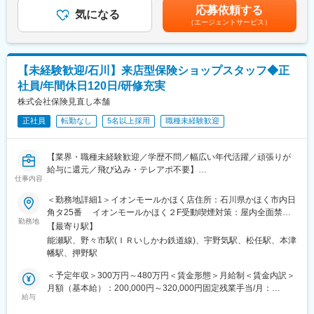
当社は医療機器だけではなく、不動産リースや銀行・金融リー
て上下する可能性があります。月給(月額)は固定手当を含めた表記
務に従事頂きます。
応募依頼する
ス、事業コンサルティングなど、クリニックの開業支援や経営に
気になる
です。
小規模事業者や創業者は、資金調達が困難な場合が少なくないと
（エージェントサービス）
対して幅広く提案ができるため、当社で完結させることが可能で
言われています。こうした分野を補完するのが、国民生活事業の
す。
役割です。
創業企業への融資は年間約2.6万企業で、年間約7.9万人の雇用を
【研修体制】
【未経験歓迎/石川】来店型保険ショップスタッフ◆正
創出しており、裾野が広いことが魅力です。
配属店で2ヶ月の研修があり、リースや医療業界の基礎知識、OJT
また、そうした創業企業等への融資などを通じて、地域の皆さま
社員/年間休日120日/研修充実
での外訪・事務処理を習得いただきます。
の挑戦する気持ちを後押しできることも魅力です。
株式会社保険見直し本舗
融資検討のスピードも速く 、お客さまのニーズに応えられている
【おすすめポイント】
という実感を持つことができます。
正社員
転勤なし
5名以上採用
職種未経験歓迎
■やりがい・貢献性◎
また、融資業務に特化した金融機関のため、月平均20-30件の融資
医療機関にとって、施設運営に関わる機器や物品などは金額が大
業務に携わることができます。
きく経営にも大きな影響を与えます。当社のリース提案を通じ
【業界・職種未経験歓迎／学歴不問／幅広い年代活躍／頑張りが
て、事業計画や病院経営の改善にも繋がるため、貢献性が高いで
給与に還元／飛び込み・テレアポ不要】
■配属部署
す。
仕事内容
本拠地となる都道府県を設定し、設定した本拠地が属するブロッ
■充実した福利厚生◎
■業務内容：
ク内で異動します。ブロック内では原則として、本拠地とそれ以
＜勤務地詳細1＞イオンモールかほく店住所：石川県かほく市内日
社宅制度や各種手当、持株会、毎年3万円分ポイント付与（旅行等
保険加入の相談を希望されている個人のお客様に対して、最適な
外の都道府県の支店を交互に勤務します。異動は概ね５年サイク
角タ25番 イオンモールかほく２F受動喫煙対策：屋内全面禁煙
に利用可）など、嬉しい福利厚生制度がございます。
保険商品をご案内いただきます。
ルとなります。（最初の配属支店は、ご本人の希望を踏まえ決定
勤務地
＜勤務地詳細2＞イオンモール白山店住所：石川県白山市横江町
【最寄り駅】
お客様のライフプランや保険に対する考え方を丁寧にヒアリング
します。）
5001番地 イオンモール白山3F受動喫煙対策：屋内全面禁煙変更
変更の範囲：会社の定める業務
能瀬駅、野々市駅(ＩＲいしかわ鉄道線)、宇野気駅、松任駅、本津
し、内容を踏まえた最適なプランを提案する仕事です。
の範囲：会社の定める事業所
幡駅、押野駅
＜主な仕事の流れ＞
■仕事の魅力
(1) ご相談対応：ご予約のお客様をお迎えし、現状やお悩みを伺い
日本の中小企業数は約360万企業といわれており、そのうち約
＜予定年収＞300万円～480万円＜賃金形態＞月給制＜賃金内訳＞
ます。
85％を占める小規模事業者は、一般的に大企業と比較して資金調
月額（基本給）：200,000円～320,000円固定残業手当/月：
(2) ヒアリング：課題や将来像を整理し、ニーズを明確にします。
達手段が限られています。このような企業の成長・発展のため
給与
50,000円～80,000円（固定残業時間30時間0分/月）超過した時間
(3) プラン提案：幅広い選択肢の中から最適なプランをご提案。
に、長期安定資金の円滑な供給を行う社会的意義の大きい仕事で
外労働の残業手当は追加支給＜月給＞250,000円～400,000円（一