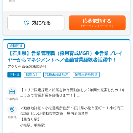
案
給与
す。また、チームで仕事に取り組むスタイルで社内はもちろん、
10,000円固定残業手当/月：37,000円（固定残業時間23時間0分/
・商材の比較・分析
代理店や提携先の方との協業がこの仕事の中で重要なポイントと
月）超過した時間外労働の残業手当は追加支給＜月給＞246,000
取扱保険会社約36社の中から、ご家族構成やライフプランに合わ
なります。
円～259,800円（一律手当を含む）＜昇給有無＞有＜残業手当＞
せた最適な保険商品をご提案いただきます。
『プラチナくるみん』に認定や、ホワイト500に9年連続該当をは
有＜給与補足＞※初期年収は、経験・能力などを考慮の上、年齢
応募依頼する
気になる
じめ、育児休暇の取得はもちろん、抜群の就業環境のため長く勤
給、職能級により決定します（各種手当等込）■昇給：年1回■賞
（エージェントサービス）
※来店型の保険ショップなので、新規開拓やお客さま宅訪問はな
務していただける環境です。
与：年2回賃金はあくまでも目安の金額であり、選考を通じて上下
く、完全反響営業です。
する可能性があります。月給(月額)は固定手当を含めた表記です。
※入社後2ヶ月集中研修があります（ZOOMも活用）
変更の範囲：会社の定める業務
締切間近
■業務の特徴：
【石川県】営業管理職（採用育成MGR）◆営業プレイ
◇お客さまへの対応（相談会）は平日は0～2件、土日は1～3件。
1回の相談会は平均約2時間。お客さまに来店していただくのは、
ヤーからマネジメントへ／金融営業経験者活躍中！
平均3回程度です。
アクサ生命保険株式会社
◇専任制なので、初回のヒアリングからご契約までを一貫して担
正社員
転勤なし
職種未経験歓迎
業種未経験歓迎
当。お客さま一人ひとりに寄り添って対応することができます。
◇＜成約率は約60%以上＞
お客さまが選ばれた保険について漏れなくご説明をした後、商品
【エリア限定採用／転居を伴う異動無し／2年間の充実したカリキ
の契約手続きを行ないます。保険証券が到着したら、お客さまの
ュラムで営業所長を目指せます！】
ご意向に沿っているかどうかを最終チェック。「契約して終わ
仕事内容
り」ではなく、契約後のご説明も重視しています。
■業務内容
＜勤務地詳細＞小松営業所住所：石川県小松市園町ニ-1 小松商工
アクサアドバイザー（営業社員）の採用・育成・組織マネジメン
■仕事の進め方：
会議所ビル1F受動喫煙対策：屋内全面禁煙
トを担当頂きます。優秀な社員を採用し研修、ロープレ、同行に
勤務地
（1）来店されたお客さまに当社のことや、ご提案までの流れを説
【最寄り駅】
よる実践指導、対面実施より自立できる社員を育成し、支社長、
明します。そして、お客さまの家族構成やご相談内容などを丁寧
小松駅、明峰駅
営業所長の指導の下、組織を拡大しマネジメントスキルを学んで
にヒアリング。「万が一、働けなくなった場合は?」「病気になっ
頂きます。