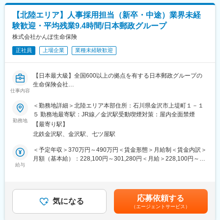
担当エリア内のお客さまへアフターフォローや保険商品のご提案
■チーム組織構成
をお任せいたします。
「ほけんの窓口」は、少ない店舗でも4名、多い店舗では10名以
【北陸エリア】人事採用担当（新卒・中途）業界未経
教育、結婚、出産、老後など日々の暮らしの中で生じるお悩みに
上のスタッフが在籍。ご来店の空き時間を使って事例共有やロー
験歓迎・平均残業9.4時間/日本郵政グループ
対し、郵便局と一体となった地域密着のサービスを活かしなが
ルプレイングを行うなど、常に社員のスキルアップに取り組んで
ら、一人ひとりに寄り添ったご案内・ご相談対応を行います。
株式会社かんぽ生命保険
います。未経験入社が多いため、質問のしやすい雰囲気です。
正社員
上場企業
業種未経験歓迎
例）1日の流れ：
変更の範囲：会社の定める業務
8:30始業／9:00訪問準備～訪問※契約内容のご説明等など
12:00昼食／13:00訪問
【日本最大級】全国600以上の拠点を有する日本郵政グループの
16:00帰社（翌日以降の訪問準備・事務作業）／17:15退社
生命保険会社
仕事内容
【やりがい◎】生命保険会社の成長を支える！営業社員の採用業
既存顧客への提案・フォローがメインです。
務
＜勤務地詳細＞北陸エリア本部住所：石川県金沢市上堤町１－１
郵便局の制服を着用しているため、お話を聞いていただきやす
【安定した環境】充実の福利厚生で、プライベートを大事にしな
５ 勤務地最寄駅：JR線／金沢駅受動喫煙対策：屋内全面禁煙
く、アポイント取得や訪問時のハードルが低い点も特徴です。
がら働けます
勤務地
「あなたに相談したい」「お願いしてよかった」といった言葉を
【最寄り駅】
【人事採用担当】新卒採用・中途採用における業務を幅広くお任
いただけたときに、大きな達成感とやりがいを感じられます。
北鉄金沢駅、金沢駅、七ツ屋駅
せ
＜予定年収＞370万円～490万円＜賃金形態＞月給制＜賃金内訳＞
また原付での営業活動が基本のため、入社後の研修で安全に運転
日本最大級の保険会社であるかんぽ生命で、新卒採用および中途
月額（基本給）：228,100円～301,280円＜月給＞228,100円～
できるようサポートします。
採用の業務全般を行います。
給与
301,280円＜昇給有無＞有＜残業手当＞有＜給与補足＞上記年
担当エリアの地域特性にあわせて、学生・求職者に対し、かんぽ
収・月収の他、諸手当 （通勤手当・残業手当・住居手当・扶養手
■キャリアパス
生命の魅力を伝えながら応募者確保および面接等の選考対応を行
当・営業手当など）の支給もございます。■詳細は社内規程に基づ
班長・チームリーダー → 教育トレーナー・トッププレイヤーと、
い、かんぽ生命の営業職員としてふさわしい人物を見極め、採用
き決定します。■昇給：年1回／賞与：年2回賃金はあくまでも目
段階的に成長可能。ほかにもキャリアチャレンジ制度による他分
応募依頼する
いただきます。
気になる
安の金額であり、選考を通じて上下する可能性があります。月給
野への挑戦など、多彩なキャリアがあります。
（エージェントサービス）
【具体的には】新卒採用においては、会社説明会等のイベント実
(月額)は固定手当を含めた表記です。
施や大学訪問による情報提供等により魅力を訴求し、応募いただ