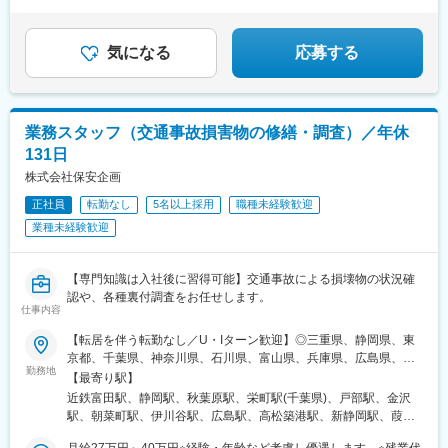
★20代～30代活躍中
鳩ケ谷駅、見沼代親水公園駅、越谷レイクタウン駅、和光市駅、
★残業月平均6h程
花崎駅、上福岡駅、小手指駅、川口駅、黒田駅(愛知県)、中央市場
前駅、仁川駅、心斎橋駅、横堤駅、大阪梅田駅(阪神線)、七道駅、
気になる
応募する
大日駅、樟葉駅、河内天美駅、高槻駅、片浜駅、ナゴヤドーム前
矢田駅、米野木駅、小松駅、野々市駅(ＩＲいしかわ鉄道線)、竹下
駅、西鉄千早駅、賀茂駅、天拝山駅、バスセンター前駅、新札幌
駅、東札幌駅、水道橋駅、都庁前駅、東池袋駅、大崎広小路駅、
業務スタッフ（交通事故損害物の修繕・調査）／年休
奥沢駅、代官山駅、赤羽岩淵駅、京成曳舟駅、大師前駅、大森駅
131日
(東京都)、蒲田駅、立川北駅、府中競馬正門前駅、つつじケ丘駅、
幡ケ谷駅、京王多摩川駅、平沼橋駅、新丸子駅、京急川崎駅、石
株式会社保安企画
上駅、海老名駅(相鉄・小田急)、茅ケ崎駅、船橋駅、公園駅、木曽
正社員
転勤なし
5名以上採用
職種未経験歓迎
川駅、長堀橋駅、今福鶴見駅、北新地駅、大和川駅、高槻市駅、
業種未経験歓迎
矢田駅(愛知県)、千早駅、朝倉街道駅、新さっぽろ駅、御茶ノ水
駅、新宿西口駅、梅屋敷駅(東京都)、立川南駅、府中本町駅、布田
駅、高島町駅、東海神駅、ユーカリが丘駅、四ツ橋駅、西梅田
【専門知識は入社後に習得可能】交通事故による損壊物の状況確
駅、高須神社駅、香椎宮前駅
認や、各種裏付調査をお任せします。
仕事内容
【転居を伴う転勤なし／U・Iターン歓迎】◎三重県、静岡県、東
京都、千葉県、神奈川県、石川県、富山県、兵庫県、広島県、香
勤務地
川県の各拠点◎希望勤務地で活躍可能です！■四日市営業所：三重
【最寄り駅】
県四日市市茂福149-1■静岡営業所：静岡県静岡市駿河区南町18-
近鉄富田駅、静岡駅、秋葉原駅、栄町駅(千葉県)、戸部駅、金沢
1■東京支店：東京都千代田区外神田1-8-13■千葉営業所：千葉県
駅、朝菜町駅、伊川谷駅、広島駅、高松築港駅、新静岡駅、葭川
千葉市中央区富士見1-15-8■横浜営業所：神奈川県横浜市西区中央
公園駅、平沼橋駅、高松駅(香川県)、日吉町駅、千葉中央駅、高島
1-36-2■金沢営業所：石川県金沢市示野中町2丁目10■富山営業
月給27万円～40万円※経験・年齢など考慮し優遇します。※残業代