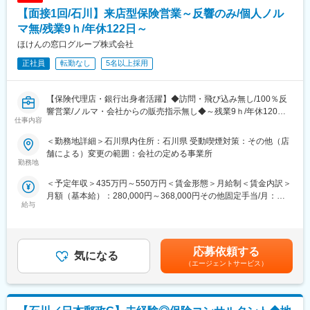
例３：後継者不足、社員教育に課題を抱えている企業には事業承
【面接1回/石川】来店型保険営業～反響のみ/個人ノル
継支援サービスや教育ツール、研修などを提案
訪問から報告書作成、提案まで一貫して担当。論理的思考力と課
マ無/残業9ｈ/年休122日～
題解決力を発揮し、企業の成長を支援します。
ほけんの窓口グループ株式会社
■業務の魅力：
正社員
転勤なし
5名以上採用
・企業信用調査のデータは、金融機関の融資可否判断や企業間の
新規取引の際等に利用される重要なデータです。
・年間300社以上のビジネスモデルや経営者の考え方に触れ、金
【保険代理店・銀行出身者活躍】◆訪問・飛び込み無し/100％反
融・経営知識を実務で深められます。
響営業/ノルマ・会社からの販売指示無し◆～残業9ｈ/年休120日
・社長や会社役員から企業の課題、悩みを直接相談され、解決を
仕事内容
以上/時短勤務OK～
サポートし事業の成長を通して社会に貢献できる仕事です。
■働く環境：
＜勤務地詳細＞石川県内住所：石川県 受動喫煙対策：その他（店
〇認知度抜群で新規営業の必要がありません
充実した研修制度とメンター制度を整備し、異業界出身者も安心
舗による）変更の範囲：会社の定める事業所
多彩なメディア戦略により、営業電話や顧客宅訪問といったアプ
勤務地
してスタート可能。報告書入力システム改善など、働きやすさ向
ローチ活動は不要。「このロゴ、CMで見たことがある」と立ち寄
上にも取り組んでいます。
＜予定年収＞435万円～550万円＜賃金形態＞月給制＜賃金内訳＞
っていただく方のほか、予約来店も多く、余裕をもって準備でき
■企業魅力：
月額（基本給）：280,000円～368,000円その他固定手当/月：
ます。
国内シェア60％超を誇る業界リーディングカンパニー。金融機関
給与
10,000円＜月給＞290,000円～378,000円＜昇給有無＞有＜残業手
や企業間取引で利用される信用調査データを提供し、経済活動を
当＞有＜給与補足＞※上記年収は、1ヶ月平均9時間の時間外手当
〇会社からの販売指示・個人ノルマはありません
支える重要な役割を担っています。
を含みます（1分単位で支給）※賞与額は入社月によって変動しま
お客さまを第一に考えた顧客活動環境のために個人ノルマは設け
す※年収はあくまで一例であり、経験・能力を考慮のうえ決定しま
ておらず店舗でのノルマに留めております。会社・上司の指示で
応募依頼する
変更の範囲：会社の定める業務
気になる
す■昇給：年1回（8月）■賞与：年2回（2月、8月）を含む賃金は
特定の保険商品を優先的にご案内したり、ノルマ達成のために強
（エージェントサービス）
あくまでも目安の金額であり、選考を通じて上下する可能性があ
引な提案をしたりすることは企業方針と異なります。
ります。月給(月額)は固定手当を含めた表記です。
〇多様な働き方にも柔軟に対応可能です