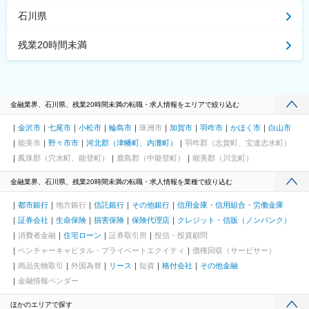
石川県
残業20時間未満
金融業界、石川県、残業20時間未満の転職・求人情報をエリアで絞り込む
金沢市
七尾市
小松市
輪島市
珠洲市
加賀市
羽咋市
かほく市
白山市
能美市
野々市市
河北郡（津幡町、内灘町）
羽咋郡（志賀町、宝達志水町）
鳳珠郡（穴水町、能登町）
鹿島郡（中能登町）
能美郡（川北町）
金融業界、石川県、残業20時間未満の転職・求人情報を業種で絞り込む
都市銀行
地方銀行
信託銀行
その他銀行
信用金庫・信用組合・労働金庫
証券会社
生命保険
損害保険
保険代理店
クレジット・信販（ノンバンク）
消費者金融
住宅ローン
証券取引所
投信・投資顧問
ベンチャーキャピタル・プライベートエクイティ
債権回収（サービサー）
商品先物取引
外国為替
リース
短資
格付会社
その他金融
金融情報ベンダー
ほかのエリアで探す