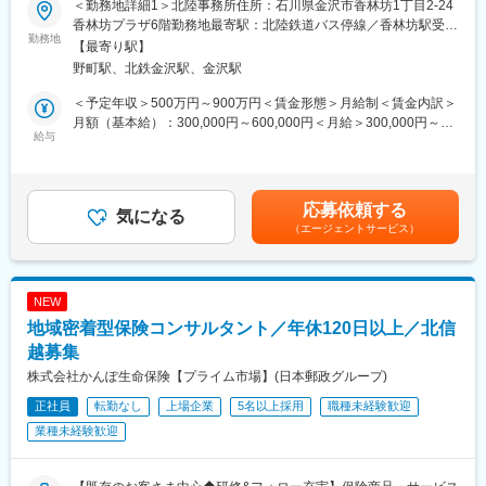
■資格取得サポートについて
＜勤務地詳細1＞北陸事務所住所：石川県金沢市香林坊1丁目2-24
信用金庫と連携しながら地域企業の課題解決に取り組んでいただ
先輩の業務をサポートしながら、アジャスター資格取得に向けて
香林坊プラザ6階勤務地最寄駅：北陸鉄道バス停線／香林坊駅受動
きます。
勤務地
試験勉強に取り組んでいただきます。アジャスターは、立会調査
喫煙対策：屋内全面禁煙＜勤務地詳細2＞冨山住所：富山県 受動
【最寄り駅】
の基礎を学ぶ見習からスタートし、初級→3級→2級とランクアッ
喫煙対策：屋内全面禁煙＜勤務地詳細3＞福井住所：福井県 受動
野町駅、北鉄金沢駅、金沢駅
■ 職務内容
プしていきます。初回の試験費用は全額を会社が負担します。各
喫煙対策：屋内全面禁煙
（1）信用金庫との協業推進・支援業務
資格取得に向けて各種社内研修と自研センター（損害保険会社が
＜予定年収＞500万円～900万円＜賃金形態＞月給制＜賃金内訳＞
当社が事業承継・M&A仲介を行う企業は、信用金庫の取引先企業
設立した研修施設）での基礎研修で、働きながらアジャスターの
月額（基本給）：300,000円～600,000円＜月給＞300,000円～
が中心です。
給与
資格が取得可能です。
600,000円＜昇給有無＞有＜残業手当＞有＜給与補足＞※経験・能
そのため、信用金庫との信頼関係構築、協業が非常に重要な役割
力を考慮の上、当社規定に基づき、給与条件を決定します。※年
となります。
■モデル年収
齢・経験に基づき、管理監督者として勤務頂く場合は残業の規定
・信用金庫に対する事業承継・M&A支援体制づくりのサポート
見習い資格取得後：概ね変わりません。プラス6万円程です。
はございませんので、予めご了承ください。■賞与：年2回支給
応募依頼する
・信用金庫職員への情報提供、案件相談対応
気になる
初級資格取得を目指す(目安入社2年目、取得後377万円～414万
（6月、12月）■昇給：年1回査定賃金はあくまでも目安の金額で
（エージェントサービス）
・信用金庫担当者とともに行う取引先企業への同行訪問、事業承
円)
あり、選考を通じて上下する可能性があります。月給(月額)は固定
継・M&A支援
三級(目安入社6年目、取得後450万円～580万円)、二級(目安入社8
手当を含めた表記です。
「金融機関と一緒に地域を守る」スタンスの仕事であり、売り込
年目、取得後570万円～966万円)
み型の営業とは異なります。
NEW
変更の範囲：会社の定める業務
地域密着型保険コンサルタント／年休120日以上／北信
（2）顧客（中小企業経営者）への営業・支援活動
事業承継やM&Aのニーズをお持ちの企業に対し、
越募集
信用金庫担当者と同行し、経営者へのヒアリング・提案を行いま
株式会社かんぽ生命保険【プライム市場】(日本郵政グループ)
す。
正社員
転勤なし
上場企業
5名以上採用
職種未経験歓迎
当面は、新規案件獲得に向けたソーシング活動が中心
将来的には、
業種未経験歓迎
・企業評価書、企業概要書の作成
・事業承継・M&Aの相手先探索、条件交渉