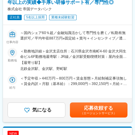
訪問から報告書作成、提案まで一貫して担当。論理的思考力と課
年以上の実績◆手厚い研修サポート有／専門性◎
題解決力を発揮し、企業の成長を支援します。
株式会社 帝国データバンク
■業務の魅力：
正社員
5名以上採用
業種未経験歓迎
・企業信用調査のデータは、金融機関の融資可否判断や企業間の
新規取引の際等に利用される重要なデータです。
・年間300社以上のビジネスモデルや経営者の考え方に触れ、金
～国内シェア60％超／金融知識活かして専門性を磨く／転勤有無
融・経営知識を実務で深められます。
選択可／平均年収887万円※固定給＋賞与＋インセンティブ／透明
・社長や会社役員から企業の課題、悩みを直接相談され、解決を
仕事内容
性の高い評価制度～
サポートし事業の成長を通して社会に貢献できる仕事です。
■業務内容：
■働く環境：
＜勤務地詳細＞金沢支店住所：石川県金沢市南町4-60 金沢大同生
経営者と直接対話し、企業の本質に迫る「信用調査＋コンサルテ
充実した研修制度とメンター制度を整備し、異業界出身者も安心
命ビル6F勤務地最寄駅：JR線／金沢駅受動喫煙対策：屋内全面禁
ィング営業」をお任せします。
勤務地
してスタート可能。報告書入力システム改善など、働きやすさ向
煙変更の範囲：勤務地は業務上の都合により変更の可能性があり
【最寄り駅】
金融・経営知識を実務で深め、希少性の高いスキルを獲得し、市
上にも取り組んでいます。
ます
北鉄金沢駅、金沢駅、野町駅
場価値を高められる環境です。
■企業魅力：
1. 企業信用調査
国内シェア60％超を誇る業界リーディングカンパニー。金融機関
＜予定年収＞440万円～800万円＜賃金形態＞月給制補足事項無し
・対象企業へ訪問し、事業内容や会社の特色、今後の展望、財務
や企業間取引で利用される信用調査データを提供し、経済活動を
＜賃金内訳＞月額（基本給）：299,000円～392,150円＜月給＞
状況など、約80項目におよぶ企業情報をヒアリング。
給与
支える重要な役割を担っています。
299,000円～392,150円＜昇給有無＞有＜残業手当＞有＜給与補足
・ヒアリング内容を整理し、信用調査報告書を作成。
＞【モデル年収】・25 歳入社（入社 3 年後）：680 万円（月給
2. 提案営業（コンサルティング）
変更の範囲：会社の定める業務
30 万円＋賞与 80 万円＋営業給 80 万円）・30 歳入社（入社 3 年
・企業信用調査で得た情報から企業が抱えている課題を見つけ出
後）：800 万円（月給 35 万円＋賞与 90 万円＋営業給 100 万円）
応募依頼する
し、課題解決をご提案。
気になる
※モデル年収は全国総合職の場合を記載賃金はあくまでも目安の金
（エージェントサービス）
例１：与信管理に課題のある企業には信用調査報告書や倒産予測
額であり、選考を通じて上下する可能性があります。月給(月額)は
値データを提供
固定手当を含めた表記です。
例２：営業開拓や外注先の確保に課題のある企業には営業・外注
先ターゲットリストを提供
NEW