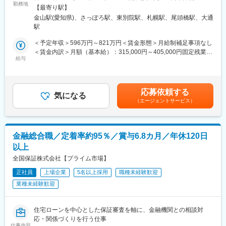
会議所等）の会員である企業経営者が抱える課題やリスクに対し
勤務地
駅受動喫煙対策：屋内全面禁煙＜勤務地詳細2＞広島支社住所：広
【最寄り駅】
て、様々な経営支援サービスや保障を提供し、その解決の支援を
島市中区紙屋町１－２－２７ 大同生命広島ビル４階受動喫煙対
金山駅(愛知県)、さっぽろ駅、東別院駅、札幌駅、尾頭橋駅、大通
行っていただきます。営業管理職候補として、企業福利厚生プラ
策：屋内全面禁煙＜勤務地詳細3＞北海道支社住所：北海道札幌市
駅
ンナー（営業職員）のマネジメント業務を担当します。
中央区北三条西3-1 大同生命札幌ビル12階受動喫煙対策：屋内全
■業務内容：
面禁煙変更の範囲：会社の定める事業所
＜予定年収＞596万円～821万円＜賃金形態＞月給制補足事項なし
・企業福利厚生プランナー（営業職員）の採用や育成（研修・企
＜賃金内訳＞月額（基本給）：315,000円～405,000円固定残業手
業への同行訪問等）
給与
当/月：50,000円～70,000円（固定残業時間15時間0分/月）超過し
・法人会・納税協会と協働した各種セミナー・イベントの企画や
た時間外労働の残業手当は追加支給＜月給＞365,000円～475,000
運営
円（一律手当を含む）＜昇給有無＞有＜残業手当＞有＜給与補足
※面接にてご本人の適性を判断し、別の営業ポジションの選考をご
＞※経験・能力・年齢に応じて個別に決定します。■賞与：年2回
応募依頼する
案内する可能性があります。
気になる
賃金はあくまでも目安の金額であり、選考を通じて上下する可能
（エージェントサービス）
■業務の流れ（1日のスケジュール例）：
性があります。月給(月額)は固定手当を含めた表記です。
08:45 出社
09:00 支社朝礼・機関朝礼
09:30 法人会会員企業訪問（営業職員提案同行募集）
金融総合職／定着率約95％／賞与6.8カ月／年休120日
11:00 提携団体事務局訪問（新入会会員の情報連携）
以上
12:00 昼食
13:00 新人職員研修（新商品研修の講師）
全国保証株式会社【プライム市場】
15:00 ハローワーク訪問（採用候補者情報収集）
正社員
上場企業
5名以上採用
職種未経験歓迎
16:00 新人職員のガイダンス（活動内容確認と訪問前準備指導）
業種未経験歓迎
18:00 退社
■充実した研修制度：
中途入社者研修、支社内研修等、充実した研修体制を用意してお
住宅ローンを中心とした保証審査を軸に、金融機関との相談対
り、そのため商品に関する知識や税務・財務知識がなくても安心
応・関係づくりを行う仕事
してご入社いただき、異業種・異業界からの方も活躍しておりま
仕事内容