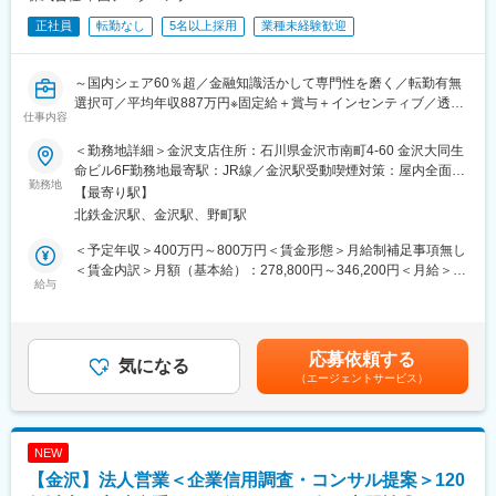
正社員
転勤なし
5名以上採用
業種未経験歓迎
～国内シェア60％超／金融知識活かして専門性を磨く／転勤有無
選択可／平均年収887万円※固定給＋賞与＋インセンティブ／透明
仕事内容
性の高い評価制度～
■業務内容：
＜勤務地詳細＞金沢支店住所：石川県金沢市南町4-60 金沢大同生
経営者と直接対話し、企業の本質に迫る「信用調査＋コンサルテ
命ビル6F勤務地最寄駅：JR線／金沢駅受動喫煙対策：屋内全面禁
ィング営業」をお任せします。
勤務地
煙変更の範囲：勤務地は業務上の都合により変更の可能性があり
【最寄り駅】
金融・経営知識を実務で深め、希少性の高いスキルを獲得し、市
ます
北鉄金沢駅、金沢駅、野町駅
場価値を高められる環境です。
1. 企業信用調査
＜予定年収＞400万円～800万円＜賃金形態＞月給制補足事項無し
・対象企業へ訪問し、事業内容や会社の特色、今後の展望、財務
＜賃金内訳＞月額（基本給）：278,800円～346,200円＜月給＞
状況など、約80項目におよぶ企業情報をヒアリング。
給与
278,800円～346,200円＜昇給有無＞有＜残業手当＞有＜給与補足
・ヒアリング内容を整理し、信用調査報告書を作成。
＞【モデル年収】・25 歳入社（入社 3 年後）：680 万円（月給
2. 提案営業（コンサルティング）
30 万円＋賞与 80 万円＋営業給 80 万円）・30 歳入社（入社 3 年
・企業信用調査で得た情報から企業が抱えている課題を見つけ出
後）：800 万円（月給 35 万円＋賞与 90 万円＋営業給 100 万円）
応募依頼する
し、課題解決をご提案。
気になる
※モデル年収は全国総合職の場合を記載賃金はあくまでも目安の金
（エージェントサービス）
例１：与信管理に課題のある企業には信用調査報告書や倒産予測
額であり、選考を通じて上下する可能性があります。月給(月額)は
値データを提供
固定手当を含めた表記です。
例２：営業開拓や外注先の確保に課題のある企業には営業・外注
先ターゲットリストを提供
NEW
例３：後継者不足、社員教育に課題を抱えている企業には事業承
【金沢】法人営業＜企業信用調査・コンサル提案＞120
継支援サービスや教育ツール、研修などを提案