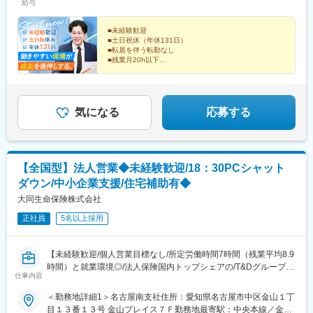
給与
含みます。
■未経験歓迎
■土日祝休（年休131日）
■転居を伴う転勤なし
■残業月20h以下
■スポーツジム等の費用補助
"売る"営業ではありません。交通事故に関する調査依頼
の窓口を担い、調査結果の報告を行う法人営業。社内外
をつなぐ調整役として活躍できます。
気になる
応募する
【全国型】法人営業◆未経験歓迎/18：30PCシャット
ダウン/中小企業支援/住宅補助有◆
大同生命保険株式会社
正社員
5名以上採用
【未経験歓迎/個人営業目標なし/所定労働時間7時間（残業平均8.9
時間）と就業環境◎/法人保険国内トップシェアの/T&Dグループ】
仕事内容
■概要：
＜勤務地詳細1＞名古屋南支社住所：愛知県名古屋市中区金山１丁
提携団体（法人会、納税協会、税理士会・税理士協同組合、商工
目１３番１３号 金山プレイス７Ｆ勤務地最寄駅：中央本線／金山