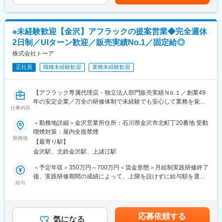
■企業の特徴／魅力：
主は、「サプライヤー」と呼ばれる提携メーカー／販売会社が営
・2007年10月1日に、日本郵政公社の民営・分社化により誕生。
業先であり、ファイナンスニーズのある顧客を紹介頂く事がミッ
「日本郵政グループ」の生命保険業を担っています。
ションで、販売店だけでなく、既存契約先へのソリューション営
・簡易生命保険の「簡易な手続きで、国民の基礎的生活手段を保
※未経験歓迎【金沢】アフラックの提案営業◆完全週休
業も行います。その他、提携先／既存先以外に新規販売店の開拓
障する」という社会的使命を受け継いでいます。
2日制／UIターン歓迎／販売実績No.1／固定給◎
や、顧客開拓なども行っております。
・前身である簡易生命保険から数えて2016年10月に100周年を迎
・三菱電機グループの強みを活かし、グループ内での安定した顧
株式会社トーア
え、更なるお客さまサービス・企業価値の向上に向けた戦略的施
客基盤に加え、三菱電機グループ以外での取引も拡大していま
策を展開しています。
正社員
職種未経験歓迎
業種未経験歓迎
す。
◎新たに入社される方にも優しく、人に温かい社風です。
・取扱商品は情報通信機器や空調設備を主力として、防犯カメ
ラ、省エネ設備など、顧客が求める設備全般（メーカー問わず）
変更の範囲：当社がエリア基幹職（企画・法人営業コース）の業
【アフラック専属代理店・独立法人部門販売実績Ｎo.１／創業49
の取扱いがございます。
務として規定する業務全般
年の安定企業／万全の研修体制で未経験でも安心して業務を覚え
・年に数回程度、宿泊を伴う出張が発生する可能性があります。
仕事内容
られる◎】
■業務内容：アフラックの保険代理店である当社の保険コンサルタ
＜勤務地詳細＞金沢営業所住所：石川県金沢市北町丁20番地 受動
【配属先】
ント営業として、個人、法人、各種団体への生命保険のご案内・
喫煙対策：屋内全面禁煙
中部支店北陸営業部（３名・男女比２：１）
アフターフォローをお任せいたします。
勤務地
中途入社者が4～5割となっており、新卒/中途関係なくフラットな
【最寄り駅】
(1)ライフプランニング営業
評価体制があります。
金沢駅、北鉄金沢駅、上諸江駅
アフラックのブランド力×長年培った信頼により多くの顧客マーケ
ットがございます。お客様を訪問し、ライフプランなどをヒアリ
＜予定年収＞350万円～700万円＜賃金形態＞月給制実践研修終了
■社風・環境：
ングし、予算・希望に応じて適切なプランを提案いただきます。※
後、実践研修期間の成績によって、上限を設けずに給与額を選択
・『人は財産』という認識を持ち、人を大切する会社です。
電話営業は事前にリストを用意します。新規お客様へのアプロー
給与
することができます。＜賃金内訳＞月額（基本給）：166,952円
・関西支店は、JR大阪環状線福島駅徒歩約5分という好立地で
チは既存のお客様からのご紹介が多いです。
～357,527円固定残業手当/月：33,048円～67,473円（固定残業時
す。
(2)アフターフォロー
間25時間0分/月）超過した時間外労働の残業手当は追加支給＜月
ライフプランに変更有無等、定期的に確認を行います。
給＞200,000円～425,000円（一律手当を含む）＜昇給有無＞有＜
■魅力：
応募依頼する
※法人営業と個人営業の割合はだいたい五分五分で、基本的に既存
気になる
残業手当＞有＜給与補足＞■賞与：年3回（1月・6月・12月）■昇