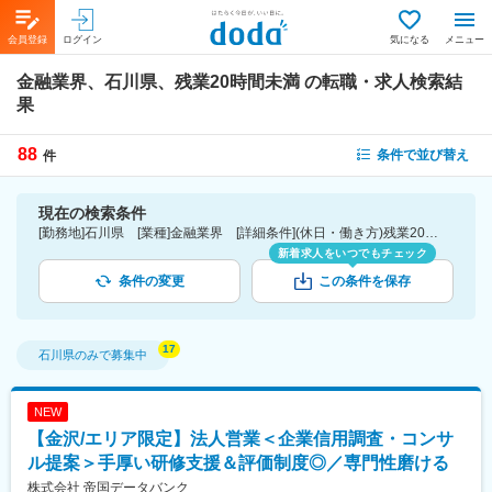
会員登録
ログイン
気になる
メニュー
金融業界、石川県、残業20時間未満
の転職・求人検索結
果
88
条件で並び替え
件
現在の検索条件
[勤務地]石川県 [業種]金融業界 [詳細条件](休日・働き方)残業20時間未満
新着求人をいつでもチェック
条件の変更
この条件を保存
石川県
のみで募集中
NEW
【金沢/エリア限定】法人営業＜企業信用調査・コンサ
ル提案＞手厚い研修支援＆評価制度◎／専門性磨ける
株式会社 帝国データバンク