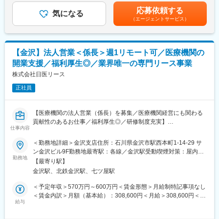
（MRIや手術用機器など）メインとするほか、開業の際の資金や
キャリアアップが可能です。営業職は3ヶ月毎に査定があり、成長
めた表記です。
応募依頼する
物件などです。
気になる
に応じて最大年4回の昇給が可能です。
（エージェントサービス）
【業務内容】
病院やクリニック、介護施設などを対象に、医療機器をはじめと
するリース提案営業をご担当いただきます。
【金沢】法人営業＜係長＞週1リモート可／医療機関の
■既存・ルート営業（5～6割）：
開業支援／福利厚生◎／業界唯一の専門リース事業
既存顧客へのリース商品の提案や追加取引を獲得し、継続的にサ
ポートいただきます。
株式会社日医リース
正社員
■新規営業（4～5割）：
《新規開業支援》
開業を予定している医師に対し、医療機器メーカーやコンサルタ
【医療機関の法人営業（係長）を募集／医療機関経営にも関わる
ントと協力して、開業の支援をします。集患シュミレーションで
貢献性のあるお仕事／福利厚生◎／研修制度充実】
ある診療圏の分析、収益予測のノウハウがあり、付加価値の高い
仕事内容
提案型の営業を目指します。
【はじめに】
＜勤務地詳細＞金沢支店住所：石川県金沢市駅西本町1-14-29 サ
今回は部署の増員を目的に、法人営業担当を募集します。医療機
ン金沢ビル9F勤務地最寄駅：各線／金沢駅受動喫煙対策：屋内全
《既設新規先》
関や開業をお考えの医師などに対して、リース商品の提案をメイ
勤務地
面禁煙変更の範囲：会社の定める事業所（リモートワーク含む）
すでに開業している医療機関等との取引を開拓します。リースや
【最寄り駅】
ンでお任せします。
分割払いでの取引を提案し、医療機器の円滑な導入や、省エネ設
金沢駅、北鉄金沢駅、七ツ屋駅
備の導入など施設運営の効率化をサポートする等、幅広い提案に
【当社のリースについて】
＜予定年収＞570万円～600万円＜賃金形態＞月給制特記事項なし
より取引の獲得を目指します。
医療機器を中心に必需品を4～5年の期間でリース契約（貸出）を
＜賃金内訳＞月額（基本給）：308,600円＜月給＞308,600円＜昇
行います。
給与
給有無＞有＜残業手当＞有＜給与補足＞※スキル・経験に応じて検
【当社の強み】
取引先の医療機器メーカーや金融機関と連携し、医療機関向けの
討いたします。■昇給：有賃金はあくまでも目安の金額であり、選
当社は医療機器だけではなく、不動産リースや銀行・金融リー
リースサービスを提供しています。扱うリース商品は、医療機器