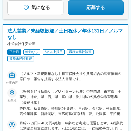
気になる
応募する
法人営業／未経験歓迎／土日祝休／年休131日／ノルマ
なし
株式会社保安企画
正社員
転勤なし
5名以上採用
職種未経験歓迎
業種未経験歓迎
【ノルマ・新規開拓なし】損害保険会社や共済組合の調査依頼の
窓口や、報告を担当する法人営業です。
仕事内容
【転居を伴う転勤なし／U・Iターン歓迎】◎静岡県、東京都、千
葉県、神奈川県、石川県、富山県、香川県の各拠点◎希望勤務地
勤務地
で活躍可能です！■静岡営業所：静岡県静岡市駿河区南町18-1 8F■
【最寄り駅】
東京支店：東京都千代田区外神田1-8-13 7F■千葉営業所：千葉県
静岡駅、秋葉原駅、栄町駅(千葉県)、戸部駅、金沢駅、朝菜町駅、
千葉市中央区富士見1-15-8 8階E室■横浜営業所：神奈川県横浜市
高松築港駅、新静岡駅、末広町駅(東京都)、葭川公園駅、平沼橋
西区中央1-36-2 6F■金沢営業所：石川県金沢市示野中町2丁目10■
駅、高松駅(香川県)、日吉町駅、淡路町駅、千葉中央駅、高島町駅
富山営業所：富山県富山市蜷川342-1■四国営業所：香川県高松市
月給27万円～40万円※経験・年齢など考慮し優遇します。※残業代
サンポート2-1 10F受動喫煙対策：屋内禁煙
は別途全額支給致します。※上記月給には、一律職務手当5万円を