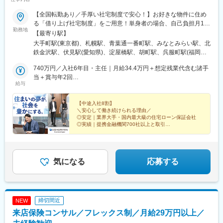
す。
『プラチナくるみん』に認定や、ホワイト500に9年連続該当をは
【全国転勤あり／手厚い社宅制度で安心！】お好きな物件に住め
じめ、育児休暇の取得はもちろん、抜群の就業環境のため長く勤
る「借り上げ社宅制度」をご用意！単身者の場合、自己負担月1万
勤務地
務していただける環境です。
円で居住可能です（諸条件あり）。◎転勤を経験することによっ
【最寄り駅】
て地域ごとのニーズに触れ、対応力とビジネススキルを伸ばせま
大手町駅(東京都)、札幌駅、青葉通一番町駅、みなとみらい駅、北
変更の範囲：会社の定める業務
す。※初任地は面接時の適性を踏まえ、本社または以下の支店のい
鉄金沢駅、伏見駅(愛知県)、淀屋橋駅、胡町駅、呉服町駅(福岡
ずれかに決定いたします。 ※受動喫煙対策あり（当社内禁煙 ※一部
県)、東京駅、さっぽろ駅、広瀬通駅、金沢駅、丸の内駅(愛知
ビル内に喫煙所あり）■本社・本店千代田区大手町二丁目1番1号
740万円／入社6年目・主任｜月給34.4万円＋想定残業代含む諸手
県)、肥後橋駅、八丁堀駅(広島県)、中洲川端駅、三越前駅、北１
大成大手町ビル■札幌支店札幌市北区北7条西4丁目3番地1 新北海
当＋賞与年2回
２条駅、大町西公園駅、栄駅(愛知県)、大江橋駅、銀山町駅、祇園
給与
道ビル■仙台支店仙台市青葉区国分町一丁目2番1号 仙台フコク生
830万円／入社9年目・係長｜月給38.5万円＋想定残業代含む諸手
駅(福岡県)
命ビル■横浜支店横浜市西区みなとみらい二丁目3番5号 クイーン
当＋賞与年2回
ズタワー■金沢支店金沢市昭和町16番1号 ヴィサージュ■名古屋支
【中途入社8割】
＼安心して働き続けられる理由／
店名古屋市中区栄二丁目3番1号 名古屋広小路ビルヂング■大阪支
◎安定｜業界大手・国内最大級の住宅ローン保証会社
店大阪市中央区今橋四丁目1番1号 淀屋橋三井ビルディング■広島
◎実績｜提携金融機関700社以上と取引
支店広島市中区幟町13番15号 新広島ビルディング■福岡支店福岡
◎キャリア｜20代で本社部署への異動実績あり
◎環境｜定着率95％・男女ともに産育休の取得・復職率
市博多区店屋町8番30号 博多フコク生命ビル
100％
気になる
応募する
締切間近
NEW
来店保険コンサル／フレックス制／月給29万円以上／