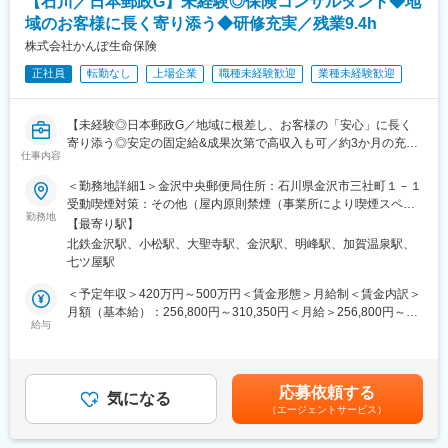
【石川／日本郵政G】未経験◎保険コンサルタント◆地
研修後から時短勤務制度の利用が可能です。実際に子育て世代の
社員も多く働いており、中長期に渡って安心して就業いただけま
域のお客様に長く寄り添う◆研修充実／残業9.4h
す。
株式会社かんぽ生命保険
残業時間も月平均9時間で働きやすい環境です。
正社員
転勤なし
上場企業
職種未経験歓迎
業種未経験歓迎
■業務内容
お客さまのご相談内容確認からスタートし、40社以上の保険会社
【未経験◎日本郵政G／地域に根差し、お客様の「安心」に長く
の商品の中から、お客さまに合った保障をオーダーメイドで設
寄り添う◎安定の固定給&成果次第で高収入も可／約3か月の充実
計・提案します。特定商品の販売指示はなく、お客さまを第一に
仕事内容
研修／残業9.4h・育休復帰98％】
考えた対応に専念できます。
＜勤務地詳細1＞金沢中央郵便局住所：石川県金沢市三社町１－１
★未経験でも長期的にご活躍！
（1）来店されたお客さまからのヒアリング
受動喫煙対策：その他（屋内原則禁煙（事業所により喫煙スペー
（1）約3か月の集合研修で同期とスタート★子育てなどで参加が
（2）ライフプラン設計・ご提案
勤務地
スあり））＜勤務地詳細2＞小松郵便局住所：石川県小松市園町ハ
【最寄り駅】
難しい方はリモートプログラムあり
（3）ご契約・ご契約内容確認
１２８－１ 受動喫煙対策：その他（屋内原則禁煙（事業所により
北鉄金沢駅、小松駅、大聖寺駅、金沢駅、明峰駅、加賀温泉駅、
└配属後も班体制で、教育トレーナーや先輩が日常的にフォロー
喫煙スペースあり））＜勤務地詳細3＞加賀郵便局住所：石川県加
七ツ屋駅
（2）営業・保険未経験で入社した社員が多数活躍中
■キャリアステップ
賀市大聖寺東町１－５ 受動喫煙対策：その他（屋内原則禁煙（事
└販売接客、事務、技術職、介護職など未経験スタートの社員が
現場で経験を積んでいき、店長、ブロック長へのキャリアアップ
業所により喫煙スペースあり））変更の範囲：他石川県内6カ所の
＜予定年収＞420万円～500万円＜賃金形態＞月給制＜賃金内訳＞
多く定着・活躍中
が可能です。評価体制がととのっており実力をしっかり評価。
郵便局
月額（基本給）：256,800円～310,350円＜月給＞256,800円～
（3）日本郵政Gならではの安心できる評価制度
過去事例として、中途入社から最短で3年で店長に昇格した事例も
給与
310,350円＜昇給有無＞有＜残業手当＞有＜給与補足＞上記年
└フルコミッション（完全歩合制）ではなく、安定した基本給制
ございます。
収・月収の他、諸手当 （残業手当・住居手当・扶養手当・営業手
度。加えて成果に応じた報酬
＜社員の年収例＞
当など）の支給もございます。※上記に加えて、通勤手当、扶養手
└ノルマはなく上長と相談しながら目標設定。売上だけでなく、
・年収1100万円（経験7年／ブロック長職／月給66万円＋賞与）
当、都市部に勤務する社員に対する勤務地手当等を支給■詳細は社
応募依頼する
お客様対応の質やアフターフォローなども含めて総合的に評価
・年収500万円（経験3年／店舗営業職／月給33万円＋賞与）
気になる
内規程に基づき決定します。■昇給：年1回／賞与：年2回賃金は
（エージェントサービス）
・年収750万円（経験4年／店長職／月給48万円＋賞与）
あくまでも目安の金額であり、選考を通じて上下する可能性があ
■業務概要：
ります。月給(月額)は固定手当を含めた表記です。