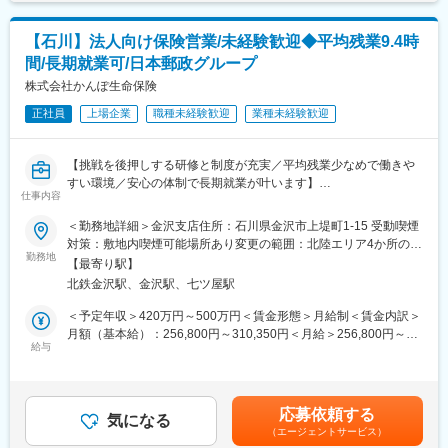
■モデル年収
いた学生を選考するとともに、入社まで内定者のフォローアップ
主任：450～670万円（在職最年少26歳）／課長代理：500～850
を実施します。
万円（在職最年少30歳）
【石川】法人向け保険営業/未経験歓迎◆平均残業9.4時
中途採用においては、求人媒体や人材紹介会社から紹介された求
課長・担当課長：690～850万円（在職最年少35歳）／管理職：
間/長期就業可/日本郵政グループ
職者の選考を行うとともに、リファラル採用の促進やダイレクト
800～1,000万円超（在職最年少37歳）
リクルーティングによるスカウトなど、様々な手法での応募者確
株式会社かんぽ生命保険
保を行うなど、幅広い業務を担っていただきます。
変更の範囲：会社の定める業務
正社員
上場企業
職種未経験歓迎
業種未経験歓迎
【年収例】主任：450-500万円→課長代理：500-650万円→課長／
担当課長：650-800万円→管理職：800-1000万円超
【挑戦を後押しする研修と制度が充実／平均残業少なめで働きや
すい環境／安心の体制で長期就業が叶います】
【1日のスケジュール例】
仕事内容
8:50 出社
■業務概要：
＜勤務地詳細＞金沢支店住所：石川県金沢市上堤町1-15 受動喫煙
9:00 始業
かんぽ生命の法人向け保険営業職として、企業経営者や法人のお
対策：敷地内喫煙可能場所あり変更の範囲：北陸エリア4か所の支
9:30 中途採用の最終面接調整
客さまに対して、経営リスクの備えや従業員の福利厚生の充実を
勤務地
店
10:30 ダイレクトリクルーティングのスカウト送付
【最寄り駅】
サポートする保険商品を提案・販売していただきます。お客さま
11:30 新卒イベント準備
北鉄金沢駅、金沢駅、七ツ屋駅
の声に耳を傾け、ニーズに応じた最適な保険商品を提供すること
12:00 昼食
で、企業とその従業員の安心を支え続ける社会的意義のある仕事
＜予定年収＞420万円～500万円＜賃金形態＞月給制＜賃金内訳＞
13:00 新卒イベント
です。
月額（基本給）：256,800円～310,350円＜月給＞256,800円～
15:00 中途採用の一次面接
給与
310,350円＜昇給有無＞有＜残業手当＞有＜給与補足＞上記年
16:00 内定者の入社者手続き
■職務詳細：
収・月収の他、諸手当 （残業手当・住居手当・扶養手当・営業手
17:00 中途採用の一次面接合否検討
・法人のお客さまへの保険商品の提案・販売
当など）の支給もございます。※上記に加えて、通勤手当、扶養手
17:45 終業
・企業経営者との相談・ニーズヒアリング
当、都市部に勤務する社員に対する勤務地手当等を支給■詳細は社
17:50 退社
応募依頼する
・保険契約の見直しや更新手続きのサポート
気になる
内規程に基づき決定します。■昇給：年1回／賞与：年2回賃金は
（エージェントサービス）
・契約後のアフターサービスの提供
あくまでも目安の金額であり、選考を通じて上下する可能性があ
【働きやすい職場環境】