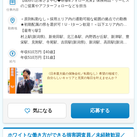
・基本合意、最終契約の締結
【既存のお客さま中心◆研修&フォロー充実】保険商品・サービス
まで、事業承継・M&A業務を一貫して担当していただく予定で
のご提案やアフターフォローなどを担当
仕事内容
す。
＜原則転勤なし＞採用エリア内の通勤可能な範囲の拠点での勤務
■ 勤務地・働き方
★初期配属の県を選択可！U・Iターン歓迎！＜以下エリア内の郵
・北陸事務所：金沢（※事務所設置地）
勤務地
便局内に設置されたかんぽサービス部＞■信越エリア：新潟県、長
【最寄り駅】
・営業エリア：石川・富山・福井
野県■北陸エリア：富山県、石川県、福井県※基本的にスクーター
村上駅(新潟県)、新発田駅、北三条駅、内野西が丘駅、新津駅、豊
・福井・富山在住のまま勤務可能(原則として転勤はなく、現地採
またはバイク、一部エリアは車で営業※配属先のかんぽサービス部
栄駅、見附駅、寺尾駅、吉田駅(新潟県)、新潟駅、高田駅(新潟
用を前提としております)
は、応募者の希望も踏まえて決定※入社から3カ月間、研修センタ
県)、糸魚川駅、柏崎駅、長岡駅、六日町駅、直江津駅、十日町
・リモートワーク可（対面訪問あり）
ー等での育成プログラムに参加 育児等の家庭事情があり、参加
年収610万円【40歳】
駅、小出駅、市役所前駅(長野県)、上田駅、信州中野駅、北中込
が難しい場合はリモートプログラムとなります■受動喫煙対策：屋
年収510万円【31歳】
駅、今井駅、須坂駅、屋代駅、松本駅、飯田駅(長野県)、上諏訪
■本ポジションの特徴
給与
内原則禁煙（事業所により喫煙スペースあり）
駅、駒ケ根駅、穂高駅、岡谷駅、地鉄ビル前駅、東三日市駅、朝
・信用金庫からの紹介案件が中心のため、新規開拓や売り込み営
菜町駅、末広町駅(富山県)、クロスベイ前駅、砺波駅、北鉄金沢
業はほぼなし
《日本最大級の保険会社／転勤なし》希望の地域で、
駅、小松駅、大聖寺駅、七尾駅、穴水駅、本津幡駅、松任駅、羽
・ノルマだけでなく「顧客満足度」も評価される環境
自分らしいキャリアと充実の毎日を叶えませんか？
咋駅、野町駅、福井駅、三国駅(福井県)、越前大野駅、武生駅、敦
・地域貢献性が高く、金融機関出身者が経験をそのまま活かせる
賀駅、小浜駅、しんざ駅、西松本駅、桜町駅(長野県)、電気ビル前
業務内容
駅、電鉄黒部駅、南富山駅、片原町駅(富山県)、新町口駅、福井駅
・残業月20時間程度と、落ち着いた働き方が可能
(福井県)、三国神社駅、電鉄富山駅・エスタ前駅、南富山駅前駅、
坂下町駅、福井城址大名町駅
■こんな方におすすめ
気になる
応募する
・地銀などで法人営業経験をお持ちの方
・地元に根ざして長く働きたい方
・ノルマや数字プレッシャーから離れたい方
・顧客にじっくり向き合う仕事がしたい方
・金融経験を活かして専門性を高めたい方
ホワイトな働き方ができる損害調査員／未経験歓迎／