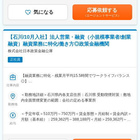
考を通じて上下する可能性があります。月給(月額)は固定手当を含
ス、事業コンサルティングなど、クリニックの開業支援や経営に
（MRIや手術用機器など）メインとするほか、開業の際の資金や
めた表記です。
対して幅広く提案ができるため、当社で完結させることが可能で
応募依頼する
物件などです。
気になる
す。
（エージェントサービス）
【業務内容】
【研修体制】
病院やクリニック、介護施設などを対象に、医療機器をはじめと
配属店で2ヶ月の研修があり、リースや医療業界の基礎知識、OJT
するリース提案営業をご担当いただきます。
での外訪・事務処理を習得いただきます。
【石川/10月入社】法人営業・融資（小規模事業者/創業
■既存・ルート営業（5～6割）：
融資）融資業務に特化/働き方◎政策金融機関
既存顧客へのリース商品の提案や追加取引を獲得し、継続的にサ
【おすすめポイント】
ポートいただきます。
株式会社日本政策金融公庫
■やりがい・貢献性◎
医療機関にとって、施設運営に関わる機器や物品などは金額が大
正社員
■新規営業（4～5割）：
きく経営にも大きな影響を与えます。当社のリース提案を通じ
《新規開業支援》
て、事業計画や病院経営の改善にも繋がるため、貢献性が高いで
開業を予定している医師に対し、医療機器メーカーやコンサルタ
す。
【融資業務に特化・残業月平均15.5時間でワークライフバランス
ントと協力して、開業の支援をします。集患シュミレーションで
■充実した福利厚生◎
◎】
ある診療圏の分析、収益予測のノウハウがあり、付加価値の高い
仕事内容
社宅制度や各種手当、持株会、毎年3万円分ポイント付与（旅行等
■業務概要
提案型の営業を目指します。
に利用可）など、嬉しい福利厚生制度がございます。
・小規模事業者への事業資金融資
＜勤務地詳細＞石川県内各支店住所：石川県 受動喫煙対策：敷地
・セーフティネット機能の発揮（地震、台風、豪雪などの自然災
内全面禁煙変更の範囲：会社の定める事業所
《既設新規先》
変更の範囲：会社の定める業務
害時の復旧、復興支援や新型コロナウイルス関連での貸付）
勤務地
すでに開業している医療機関等との取引を開拓します。リースや
・創業支援、事業再生支援、事業承継支援、ソーシャルビジネス
分割払いでの取引を提案し、医療機器の円滑な導入や、省エネ設
＜予定年収＞510万円～750万円＜賃金形態＞月給制＜賃金内訳＞
支援、海外展開支援
備の導入など施設運営の効率化をサポートする等、幅広い提案に
月額（基本給）：259,362円～388,188円＜月給＞259,362円～
・国の教育ローン
より取引の獲得を目指します。
給与
388,188円＜昇給有無＞有＜残業手当＞有＜給与補足＞・年収は
ご経験や前職を考慮して決定します。・平均年収：893万円（平
■業務詳細
【当社の強み】
均年齢42.2歳）賃金はあくまでも目安の金額であり、選考を通じ
小規模事業者への事業資金融資、創業支援、融資金管理などの業