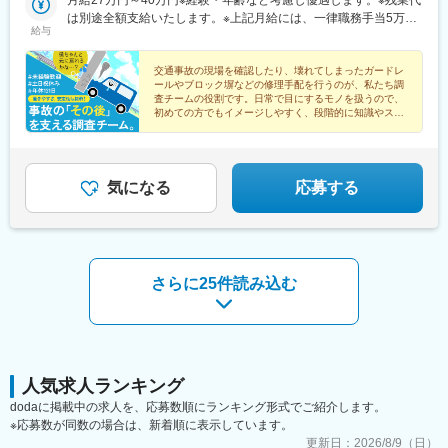
町駅、猿猴橋町駅
所：富山県富山市蜷川342-1■兵庫営業所：兵庫県神戸市西区池上
は別途全額支給いたします。※上記月給には、一律職務手当5万円
給与
3-1-5■広島営業所：広島県広島市東区光町1-10-19■四国営業所：
を含みます。
香川県高松市サンポート2-1受動喫煙対策：屋内禁煙
交通事故の現場を確認したり、壊れてしまったガードレ
ールやブロック塀などの修理手配を行うのが、私たち調
査チームの役割です。日常で目にするモノを扱うので、
初めての方でもイメージしやすく、段階的に知識やスキ
ルを身に付けていける環境が整っています。
気になる
応募する
さらに25件読み込む
人気求人ランキング
dodaに掲載中の求人を、応募数順にランキング形式でご紹介します。
※応募数が同数の場合は、新着順に表示しています。
更新日：
2026/8/9（日）