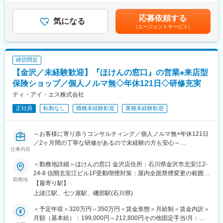
バイス
つきます。
律手当を含む）＜昇給有無＞有＜残業手当＞有＜給与補足＞※経
・財務諸表のデータを用いて算出する必要な保障額を根拠にして
験・能力・年齢に応じて個別に決定します。■賞与：年2回賃金は
応募依頼する
商品をプランニング 等
■評価制度／年1回
気になる
あくまでも目安の金額であり、選考を通じて上下する可能性があ
（エージェントサービス）
必要な保障額を適切な商品でカバーする提案手法のため、自信を
目標設定と達成度合いで評価。成績だけでなく、お客さまへの姿
ります。月給(月額)は固定手当を含めた表記です。
持って代理店と打ち合わせができます。また、税理士代理店を約
勢やチームワークなどの行動面も重視します。
10～30点程度担当するため、よりお客様に向き合った営業活動が
できます。
■モデル年収例
締切間近
※面接にてご本人の適性を判断し、別の営業ポジションの選考をご
・年収：500万円（経験3年／店長候補／月給33万＋賞与）
【金沢／未経験歓迎】『ほけんの窓口』の営業※来店型
案内する可能性があります。
・年収：700万円（経験4年／店長職／月給43万＋賞与）
■業務の流れ：一例
保険ショップ／個人ノルマ無◇年休121日◇研修充実
・年収：1,100万円（経験4年／ブロック長／月給66万＋賞与）
8:45 出社
ティ・アイ・エス株式会社
9:00 デスクワーク
■キャリアパス
正社員
転勤なし
職種未経験歓迎
業種未経験歓迎
10:00 代理店との研修・打ち合わせ(必要に応じて先輩・課長が
店舗スタッフから店長、ブロック長へ。意欲に応じてキャリアを
同行します。)
広げられます。
11:00 チームミーティング
～お客様に寄り添うコンサルティング／個人ノルマ無×年休121日
(大同生命では個人目標ではなくチーム制を敷いています。)
変更の範囲：会社の定める業務
／2ヶ月間の丁寧な研修があるので未経験の方も安心～
12:00 ランチ
仕事内容
14:00 代理店との研修・打合せ
■業務概要：
16:00 顧客への代理店と提案同行
＜勤務地詳細＞ほけんの窓口 金沢店住所：石川県金沢市北安江2-
来店されたお客さまへ生命保険・損害保険のご提案を行います。
(代理店に同行し適切な商品提案をサポートします。)
24-8 信開北安江ビル1F受動喫煙対策：屋内全面禁煙変更の範囲：
勤務地
18:30 退社
会社の定める事業所
【最寄り駅】
■業務詳細：
■充実した研修制度：
上諸江駅、七ツ屋駅、磯部駅(石川県)
約30社の保険商品の中から、お客さまのご家族構成・ご職業・ラ
中途入社者研修、支社内研修等、充実した研修体制を用意してお
イフプランなどに合わせた保険商品をご提案
り、そのため商品に関する知識や税務・財務知識がなくても安心
＜予定年収＞320万円～350万円＜賃金形態＞月給制＜賃金内訳＞
・「ほけんの窓口」に来店されたお客様へ、生命・損害保険の提
してご入社いただき、異業種・異業界からの方も活躍しておりま
月額（基本給）：199,000円～212,800円その他固定手当/月：