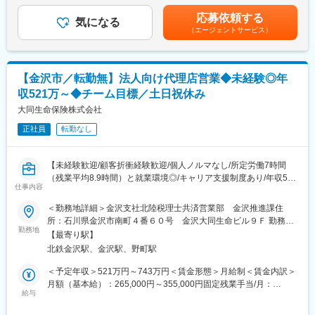
キャリアを築けます。
と、長く働ける環境が整っています。また、全国に店舗があるた
年収はあくまで一例であり、経験・能力を考慮のうえ決定します■
応募依頼する
め、配偶者の転勤に伴い異動を希望される場合には、会社へ相談
気になる
昇給：年1回（8月）■賞与：年2回（2月、8月）を含む賃金はあく
＼＼ この求人の魅力ポイント ／／
（エージェントサービス）
することが可能です。
までも目安の金額であり、選考を通じて上下する可能性がありま
★個人ノルマなし！100％反響型営業／テレアポ・飛び込み営業
■就業時間補足：
す。月給(月額)は固定手当を含めた表記です。
なし
各店舗の開閉時間に応じて早番、遅番がありますが、その中でフ
★約2か月の充実研修／ブライダル・介護・アパレル・保育など未
レックス制度を活用していただくことが可能です。
【金沢市／転勤無】法人向け代理店営業◆未経験◎年
経験多数活躍中
★伊藤忠グループの安定基盤◎伊藤忠健保・企業型DCなど福利厚
収521万～◆チーム目標／土日祝休み
変更の範囲：会社の定める業務
生充実
大同生命保険株式会社
★残業月平均9時間・育休復職率96％・定着率92％
★「あなたがいてくれてよかった」と直接感謝される仕事
正社員
転勤なし
■業務の流れ
【未経験歓迎/顧客折衝経験歓迎/個人ノルマなし/所定労働7時間
来店予約・相談希望のお客さまのライフプランを伺い、最適な保
（残業平均8.9時間）と就業環境◎/キャリア支援制度あり/年収521
険商品をご案内します。飛び込み・テレアポ・個人ノルマはあり
仕事内容
万～/法人保険国内トップシェアのT&Dグループ】
ません！
■業務内容：
中途入社でも研修で同期ができ、支え合いながら成長できます。
＜勤務地詳細＞金沢支社北陸税理士共済営業部 金沢推進課住
中小企業と密接な関係を持つ当社の保険代理店である税理士事務
店舗でも20～30代の仲間が多く、堅苦しい上下関係はありませ
所：石川県金沢市南町４番６０号 金沢大同生命ビル９Ｆ 勤務地
所を定期的に訪問し、生命保険の販売推進をします。経営者・役
ん！
勤務地
最寄駅：金沢駅受動喫煙対策：屋内全面禁煙変更の範囲：会社の
【最寄り駅】
員もしくは従業員を対象とした「お亡くなりになった場合にそな
（1）お客さまの不安・要望を伺います
定める事業所
北鉄金沢駅、金沢駅、野町駅
える」、「働けなくなった場合にそなえる」、「勇退・老後にそ
（2）ライフプランを一緒に考えます
なえる」、「健康経営に取り組む」など提案のバリエーションは
（3）ニーズに合った保険商品をご提案
＜予定年収＞521万円～743万円＜賃金形態＞月給制＜賃金内訳＞
豊富です。
（4）納得いただけたらご契約⇒手続きなどをサポートします
月額（基本給）：265,000円～355,000円固定残業手当/月：
・代理店への研修、情報提供（新商品情報、金融情報等）
給与
45,000円～60,000円（固定残業時間15時間0分/月）超過した時間
・代理店が顧客に対して行う生命保険提案についての支援・アド
保険や資産形成など、ご自身の人生にも活かせる専門知識が身に
外労働の残業手当は追加支給＜月給＞310,000円～415,000円（一