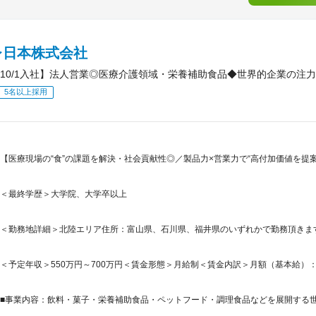
レ日本株式会社
10/1入社】法人営業◎医療介護領域・栄養補助食品◆世界的企業の注
5名以上採用
【医療現場の“食”の課題を解決・社会貢献性◎／製品力×営業力で“高付加価値を提
＜最終学歴＞大学院、大学卒以上
＜勤務地詳細＞北陸エリア住所：富山県、石川県、福井県のいずれかで勤務頂きます。
＜予定年収＞550万円～700万円＜賃金形態＞月給制＜賃金内訳＞月額（基本給）：235,0
■事業内容：飲料・菓子・栄養補助食品・ペットフード・調理食品などを展開する世界