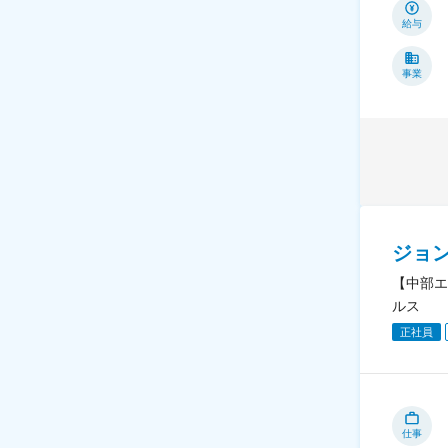
給与
事業
ジョ
【中部エ
ルス
正社員
仕事