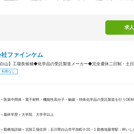
求人
会社ファインケム
白山】工場長候補◆化学品の受託製造メーカー◆完全週休二日制・土日
転勤なし
～医薬中間体・電子材料・機能性高分子・触媒・特殊化学品の受託製造を行うOE
＜最終学歴＞大学院、大学卒以上
＜勤務地詳細＞北陸工場住所：石川県白山市平加町チ20－1 勤務地最寄駅：IRいし