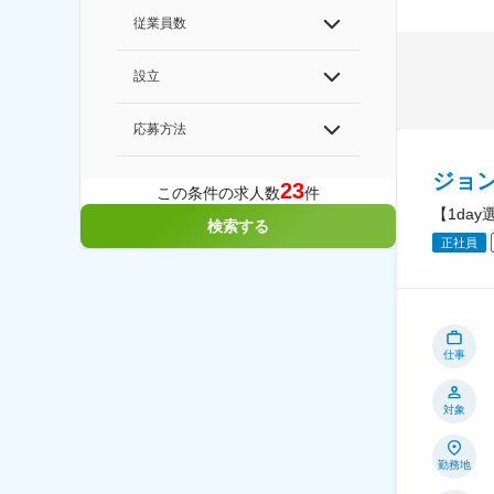
従業員数
設立
応募方法
ジョ
23
この条件の求人数
件
【1da
検索する
正社員
仕事
対象
勤務地