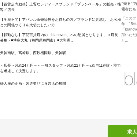
"売る"
【百貨店内勤務】上質なレディースブランド「ブランベール」の販売・接
素材にも
客／店長
「このブ
【学歴不問】アパレル販売経験をお持ちの方／ブランドに共感し、お客様
年、15
との関係づくりを大切にしたい方
『bla
【転勤なし】下記百貨店内の「blancvert」への配属となります。＜店長
躍いただ
募集＞■博多大丸（福岡県福岡市）■大和香...
と...
天神南駅、高崎駅、西鉄福岡駅、天神駅
＜店長＞月給24万円～＜一般スタッフ＞月給22万円～※給与は経験・能力
を考慮して決定します。
婦人服の企画・製造並びに直営店の展開
求人