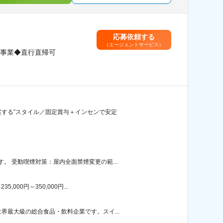
応募依頼する
（エージェントサービス）
力事業◆直行直帰可
案する”スタイル／固定賞与＋インセンで安定
 受動喫煙対策：屋内全面禁煙変更の範...
00円～350,000円...
最大級の総合食品・飲料企業です。スイ...