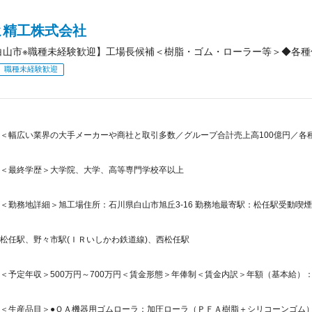
ヒ精工株式会社
白山市※職種未経験歓迎】工場長候補＜樹脂・ゴム・ローラー等＞◆各
職種未経験歓迎
＜幅広い業界の大手メーカーや商社と取引多数／グループ合計売上高100億円／各
＜最終学歴＞大学院、大学、高等専門学校卒以上
＜勤務地詳細＞旭工場住所：石川県白山市旭丘3-16 勤務地最寄駅：松任駅受動喫煙
松任駅、野々市駅(ＩＲいしかわ鉄道線)、西松任駅
＜予定年収＞500万円～700万円＜賃金形態＞年俸制＜賃金内訳＞年額（基本給）：5,000,
＜生産品目＞●ＯＡ機器用ゴムローラ：加圧ローラ（ＰＦＡ樹脂＋シリコーンゴム）／