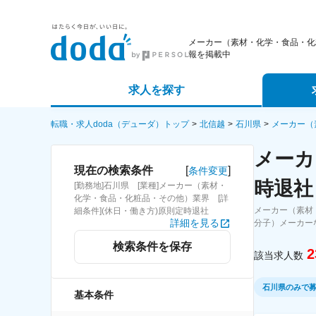
メーカー（素材・化学・食品・化
報を掲載中
求人を探す
詳細条件から探す
エージェ
転職・求人doda（デューダ）トップ
北信越
石川県
メーカー（
メーカ
新着求人から探す
スカウト
[
]
現在の検索条件
条件変更
時退社
[勤務地]石川県 [業種]メーカー（素材・
求人特集から探す
パートナ
化学・食品・化粧品・その他）業界 [詳
メーカー（素材
細条件](休日・働き方)原則定時退社
詳細を見る
分子）メーカー
検索条件を保存
2
該当求人数
石川県のみで
基本条件