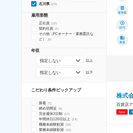
石川県
(
23
)
最寄駅
雇用形態
正社員
(
22
)
給与
契約社員
(
1
)
その他（FCオーナー・業務委託な
ど）
(
0
)
事業
年収
指定しない
以上
指定しない
以下
こだわり条件ピックアップ
株式
新着
(
7
)
百貨店ア
締め切間近
(
4
)
New
完全週休2日制
(
17
)
年間休日120日以上
(
14
)
職種未経験歓迎
(
16
)
業種未経験歓迎
(
15
)