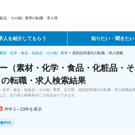
粧品・その他）業界の転職・求人情
求人を紹介してもらう
知りたい・聞きたい
ントサービス
転職ノウハウ
素材・化学・食品・化粧品・その他）業界
原則定時退社の転職・求人情報
ー（素材・化学・食品・化粧品・そ
サービス
データで見る転職
 の転職・求人検索結果
ーエージェントサービス
コラム・インタビュー
・化学・食品・化粧品・その他）業界、石川県、原則定時退社の転職・求人検索結
など、左の求人検索条件にて絞込みができます。
転職Q&A
3
件中
1～23
件
を表示
(
2
)
募集中