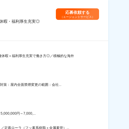
応募依頼する
（エージェントサービス）
種休暇・福利厚生充実◎
種休暇＋福利厚生充実で働き方◎／積極的な海外
対策：屋内全面禁煙変更の範囲：会社...
000円～7,000,...
定着ローラ（フッ素系樹脂＋金属素管）...