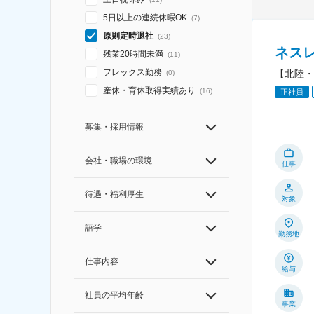
5日以上の連続休暇OK
(
7
)
原則定時退社
(
23
)
ネス
残業20時間未満
(
11
)
フレックス勤務
【北陸・
(
0
)
産休・育休取得実績あり
(
16
)
正社員
募集・採用情報
会社・職場の環境
仕事
待遇・福利厚生
対象
語学
勤務地
仕事内容
給与
社員の平均年齢
事業