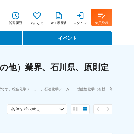
閲覧履歴
気になる
Web履歴書
ログイン
会員登録
イベント
転職イベント・転職セミナー
の他）業界、石川県、原則定
転職フェア
転職セミナー動画
果です。総合化学メーカー、石油化学メーカー、機能性化学（有機・高
条件で並べ替え