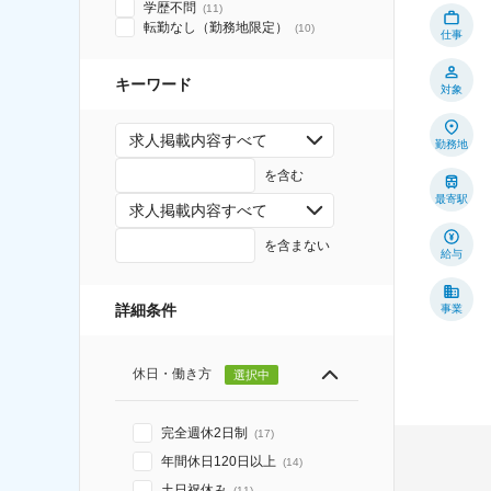
学歴不問
(
11
)
転勤なし（勤務地限定）
(
10
)
仕事
キーワード
対象
求人掲載内容すべて
勤務地
を含む
最寄駅
求人掲載内容すべて
を含まない
給与
詳細条件
事業
休日・働き方
選択中
完全週休2日制
(
17
)
年間休日120日以上
(
14
)
土日祝休み
(
11
)