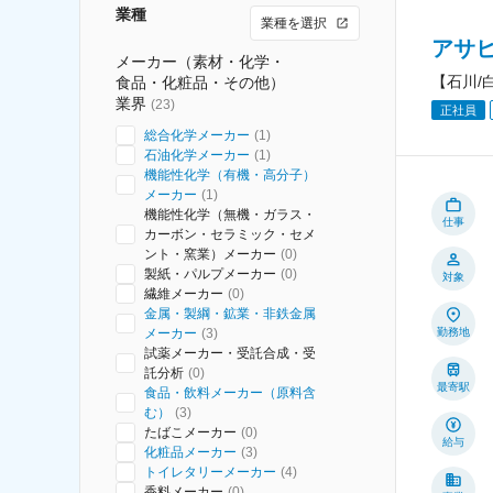
業種
業種を選択
アサ
メーカー（素材・化学・
【石川/
食品・化粧品・その他）
業界
(
23
)
正社員
総合化学メーカー
(
1
)
石油化学メーカー
(
1
)
機能性化学（有機・高分子）
メーカー
(
1
)
機能性化学（無機・ガラス・
仕事
カーボン・セラミック・セメ
ント・窯業）メーカー
(
0
)
製紙・パルプメーカー
(
0
)
対象
繊維メーカー
(
0
)
金属・製綱・鉱業・非鉄金属
メーカー
(
3
)
勤務地
試薬メーカー・受託合成・受
託分析
(
0
)
最寄駅
食品・飲料メーカー（原料含
む）
(
3
)
たばこメーカー
(
0
)
給与
化粧品メーカー
(
3
)
トイレタリーメーカー
(
4
)
香料メーカー
(
0
)