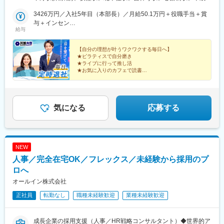
リア一覧＞◆北海道・東北北海道・青森県・岩手県・秋田県・宮
(北海道)、あいの里教育大駅、上幌向駅、小樽駅、手稲駅、旭川四
城県・山形県・福島県◆関東東京都・神奈川県・千葉県・埼玉
3426万円／入社5年目（本部長）／月給50.1万円＋役職手当＋賞
条駅、環状通東駅、高砂駅(北海道)、発寒南駅、本八戸駅、一ノ関
県・茨城県・栃木県・群馬県◆中部山梨県・新潟県・富山県・石
与＋インセン
駅、前沢駅、秋田駅、鏡石駅、いわき駅、郡山富田駅、荒川沖
給与
川県・福井県・長野県・岐阜県・静岡県・愛知県・三重県◆近畿
2462万円／入社8年目（管理職）／月給50.1万円＋役職手当＋賞
駅、取手駅、佐原駅、江曽島駅、佐野駅、黒磯駅、草加駅、川越
滋賀県・京都府・大阪府・兵庫県・和歌山県・奈良県◆中国・四
与＋インセン
駅、南越谷駅、上尾駅、加茂宮駅、和光市駅、入曽駅、高坂駅、
国鳥取県・島根県・岡山県・広島県・山口県・香川県・愛媛県・
【自分の理想が叶うワクワクする毎日へ】
朝霞駅、中浦和駅、武蔵浦和駅、鶴瀬駅、東鷲宮駅、新座駅、川
★ピラティスで自分磨き
高知県・徳島県◆九州・沖縄福岡県・佐賀県・長崎県・熊本県・
口駅、松戸駅、北柏駅、柏駅、新浦安駅、市川駅、京成船橋駅、
★ライブに行って推し活
大分県・宮崎県・鹿児島県・沖縄県☆最近では全国の「イオン」
海浜幕張駅、稲毛駅、四街道駅、おゆみ野駅、五井駅、新船橋
★お気に入りのカフェで読書
「ららぽーと」「イトーヨーカドー」「ダイナシティ」など大型
★長期休暇を取って海外旅行
駅、馬込沢駅、松岸駅、平井駅(東京都)、葛西駅、秋川駅、豊田
★収入アップで自分に投資
ショッピングモールにも続々出店！商業施設での買い物ついで
駅、八王子駅、国分寺駅、三鷹駅、武蔵境駅、柴崎駅、狭間駅、
に、気軽に当店に立ち寄る方が増加中。さらなる企業拡大を目指
府中駅(東京都)、聖蹟桜ケ丘駅、上野御徒町駅、豊洲駅、二子玉川
しています。
駅、三軒茶屋駅、田園調布駅、町田駅、すずかけ台駅、溝の口
気になる
応募する
駅、川崎駅、相模大野駅、中山駅(神奈川県)、二俣川駅、十日市場
駅(神奈川県)、鴨宮駅、藤沢駅、鎌倉駅、たまプラーザ駅、相武台
前駅、金沢文庫駅、小松駅、四十万駅、ベル前駅、北鯖江駅、大
垣駅、田神駅、糸貫駅、名電各務原駅、北方真桑駅、庄内通駅、
NEW
りんくう常滑駅、大府駅、日進駅(愛知県)、刈谷駅、喜多山駅(愛
人事／完全在宅OK／フレックス／未経験から採用のプ
知県)、町方駅、荒子川公園駅、小牧駅、稲沢駅、新守山駅、荒子
駅、鶴舞駅、観音寺駅(愛知県)、平田町駅、桔梗が丘駅、南が丘
ロへ
駅、堅田駅、野洲駅、瀬田駅(滋賀県)、堺東駅、大正駅(大阪府)、
オールイン株式会社
川西駅(大阪府)、河内長野駅、深江橋駅、日根野駅、堺駅、万博記
正社員
転勤なし
職種未経験歓迎
業種未経験歓迎
念公園駅、富木駅、池田駅(大阪府)、南ウッディタウン駅、三田駅
(兵庫県)、大久保駅(兵庫県)、多田駅(兵庫県)、元町駅(兵庫県)、鼓
滝駅、加古川駅、郡山駅(奈良県)、天理駅、志都美駅、倉敷市駅、
成長企業の採用支援（人事／HR戦略コンサルタント）◆世界的ア
県庁通り駅、矢賀駅、下祇園駅、宇品三丁目駅、楽々園駅、比治