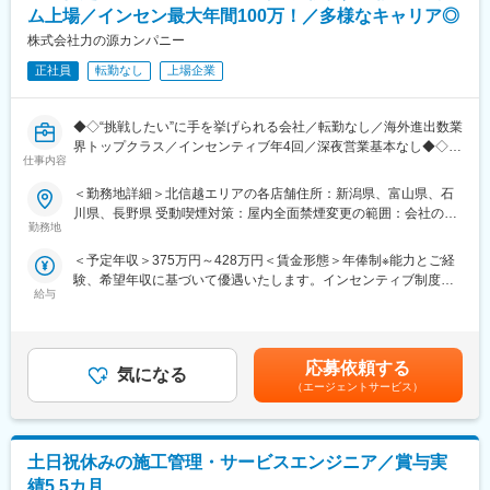
であり、選考を通じて上下する可能性があります。月給(月額)は固
・四半期毎の店舗ランキングにより決まります。
・スタッフ育成、チームマネジメント
ム上場／インセン最大年間100万！／多様なキャリア◎
定手当を含めた表記です。
※年間で最大100万／決算賞与（※業績による）2022年度実績20万
・シフト管理・労務管理
株式会社力の源カンパニー
～100万の実績あり
・店舗の経営戦略立案・実行
正社員
転勤なし
上場企業
「自分だけができる」ではなく、スタッフ一人ひとりの気づきや
強みを引き出し、店の文化として定着させることが、店長の重要
◆◇“挑戦したい”に手を挙げられる会社／転勤なし／海外進出数業
な役割です。
界トップクラス／インセンティブ年4回／深夜営業基本なし◆◇
仕事内容
■キャリアパス：
■おすすめPOINT ＼世界的人気ブランドで“おもてなし”を極める
・店長 → SV（1～2年で昇格するケース多数）→ エリアマネージ
＜勤務地詳細＞北信越エリアの各店舗住所：新潟県、富山県、石
店舗マネジメント職／
ャー／ブロック長
川県、長野県 受動喫煙対策：屋内全面禁煙変更の範囲：会社の定
・「一風堂」直営店の副店長候補！マニュアルよりも「人」を大
・人事／人材育成／労務／広報などの管理部門職
勤務地
める事業所
切する社風◎
・商品開発／店舗開発
＜予定年収＞375万円～428万円＜賃金形態＞年俸制※能力とご経
・深夜勤務は基本なし＆欠員時はエリアで支え合う体制で、急な
・海外事業部（国内店舗で店長経験後、海外で活躍する社員も多
験、希望年収に基づいて優遇いたします。インセンティブ制度あ
休日出勤や長時間労働を防ぐ仕組みあり◎
数）
給与
り＜賃金内訳＞年額（基本給）：3,276,000円～3,627,600円固定
・売上や店舗運営への貢献はインセンティブでしっかり還元、最
※いずれも社内公募制度による実例のあるキャリアです
残業手当/月：39,700円～55,000円（固定残業時間20時間0分/月）
大年100万円も目指せる評価制度です！
※「店長＝ゴール」ではなく、その先を見据えた挑戦が可能です
超過した時間外労働の残業手当は追加支給＜月額＞312,700円～
357,300円（12分割）（一律手当を含む）＜昇給有無＞有＜残業
■職務内容
■働きやすさ：
応募依頼する
気になる
手当＞有＜給与補足＞■昇給年1回、インセンティブ制度：年4回
・調理、仕込み、ホール業務
・月8～9休／深夜営業基本なし
（エージェントサービス）
（店舗の目標達成時に支給）■モデル例:・入社2年目24歳・店長
・売上金、食材管理
・休日出勤や欠員時はSV・ブロック長がサポートし、エリア内で
職/(インセンティブ含む年俸)470万円・入社5年目27歳・SV職/(イ
・店舗の衛生管理
人員を補完
ンセンティブ含む年俸)580万円・入社8年目30歳・ブロック長
・スタッフ育成、シフト管理
・無理な長時間労働を防ぐ、組織的な運営体制
職/(インセンティブ含む年俸)660万円賃金はあくまでも目安の金額
土日祝休みの施工管理・サービスエンジニア／賞与実
・店舗の経営戦略
であり、選考を通じて上下する可能性があります。月給(月額)は固
■インセンティブ制度／年4回
績5.5カ月