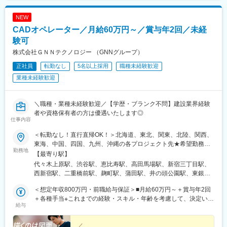
NEW
CADオペレーター／月給60万円～／賞与年2回／未経
験可
株式会社ＧＮＮテクノロジー （GNNグループ）
正社員
転勤なし
5名以上採用
職種未経験歓迎
業種未経験歓迎
＼職種・業種未経験歓迎／【学歴・ブランク不問】建設業界経験
者や資格保有者の方は優遇いたします◎
仕事内容
＜転勤なし！直行直帰OK！＞北海道、東北、関東、北陸、関西、
東海、中国、四国、九州、沖縄の各プロジェクト先★希望勤務
勤務地
地・通勤時間を考慮いたします！★直行直帰OK★U・Iターン歓
【最寄り駅】
迎！住宅手当あり★転居を伴う転勤はありません北海道東北／青
代々木上原駅、渋谷駅、恵比寿駅、高田馬場駅、新宿三丁目駅、
森県・岩手県・宮城県・秋田県・山形県・福島県関東／東京、神
西新宿駅、二重橋前駅、麹町駅、蒲田駅、井の頭公園駅、東銀座
奈川、千葉、埼玉、茨城、栃木、群馬北陸・甲信越／富山、石
駅、日暮里駅(舎人ライナー)、都電雑司ケ谷駅、平井駅(東京都)、
川、福井、新潟県、長野県、山梨県関西／大阪、京都、滋賀、兵
＜想定年収800万円・前職給与保証＞■月給60万円～＋賞与年2回
船堀駅、押上駅、木場駅(東京都)、清澄白河駅、有楽町駅、豊洲
庫、奈良、和歌山東海／愛知、静岡、三重、岐阜中国・四国／鳥
＋各種手当※これまでの経験・スキル・年齢を考慮して、決定いた
駅、南砂町駅、三田駅(東京都)、森下駅(東京都)、高輪台駅、新木
給与
取、島根、岡山、広島、山口、徳島、香川、高知、愛媛九州／福
します※残業代は別途全額支給します。※前職給与保証について：
場駅、北千住駅、大崎駅、国分寺駅、東京ビッグサイト駅、亀戸
岡、佐賀、長崎、熊本、大分、宮崎、鹿児島、沖縄＼広島にてビ
年齢、経験、能力、適性を考慮して、支給額を決定します。ーー
駅、テレコムセンター駅、六本木駅、田町駅(東京都)、白金高輪
ッグプロジェクト始動！／裁量のあるポジションをお任せ◎より
ーーーーーーーーーーーーーーーーーーーーーーーーーーーーー
／