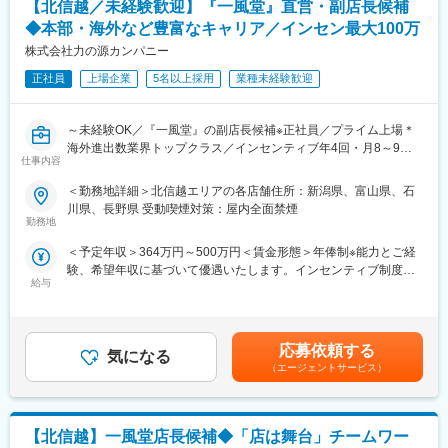
額であり、選考を通じて上下する可能性があります。月給(月額)は
【北信越／未経験歓迎】『一風堂』直営・副店長候補
・店舗の売上を高める企画立案
■インセンティブ制度／年4回
固定手当を含めた表記です。
※店長、SVとしてご活躍いただいた後は、海外事業部、商品開発
・四半期毎の店舗ランキングにより決まります。
◆本部・海外など豊富なキャリア／インセン最大100万
部、人材開発部など本部・海外事業へのキャリアパスや独立支援
※年間で最大100万／決算賞与（※業績による）2022年度実績20万
株式会社力の源カンパニー
制度もございます。
～100万
正社員
上場企業
5名以上採用
業種未経験歓迎
■モデル例:
・入社5年目27歳・SV職/(インセンティブ含む年俸)580万円
～未経験OK／『一風堂』の副店長候補※正社員／プライム上場＊
・入社8年目30歳・ブロック長職/(インセンティブ含む年俸)660万
海外進出数業界トップクラス／インセンティブ年4回・月8～9
円
仕事内容
休・深夜営業基本なし～
■働き方ついて
＜勤務地詳細＞北信越エリアの各店舗住所：新潟県、富山県、石
国内外で約300店舗、世界15の国や地域で展開する世界的ブラン
・月8～9休／深夜営業基本なし
川県、長野県 受動喫煙対策：屋内全面禁煙
ド『一風堂』の副店長候補をお任せいたします。
・休日出勤などもブロック長、SVがサポートしていますのでエリ
勤務地
キャリア形成に欠かせない経営・マネジメントスキルを身につけ
ア内で人員を補い合い、適正な運営を実現しています。
＜予定年収＞364万円～500万円＜賃金形態＞年俸制※能力とご経
ていただける環境があり、自身の裁量で企画・マネジメントまで
験、希望年収に基づいて優遇いたします。インセンティブ制度あ
幅広く携われるチャンスがございます。
■インセンティブ制度／年4回
給与
り＜賃金内訳＞年額（基本給）：3,163,200円～3,810,992円固定
・四半期毎の店舗ランキングにより決まります。
残業手当/月：50,000円～70,000円（固定残業時間25時間0分/月）
■職務内容
※年間で最大100万／決算賞与（※業績による）2022年度実績20万
超過した時間外労働の残業手当は追加支給＜月額＞313,600円～
・調理、仕込、ホール業務
～100万
387,582円（12分割）（一律手当を含む）＜昇給有無＞有＜残業
・店舗の売上金、食材、衛生管理
応募依頼する
気になる
手当＞有＜給与補足＞■昇給年1回、インセンティブ制度：年4回
・スタッフ育成、シフト管理
■当社について
（エージェントサービス）
（店舗の目標達成時に支給）■モデル例:・入社2年目24歳・店長
・店舗の経営戦略、売上施策立案 など
目指すのは2028年3月期にグループ売上高500億、営業利益50億
職/(インセンティブ含む年俸)470万円・入社5年目27歳・SV職/(イ
以上、約500店舗の展開！国内は毎年10～20、海外は20~30店舗
ンセンティブ含む年俸)580万円・入社8年目30歳・ブロック長
■入社後のキャリアについて
の出店を予定しています。
職/(インセンティブ含む年俸)660万円賃金はあくまでも目安の金額
【北信越】一風堂店長候補◆「店は舞台」チームワー
まずは座学研修⇒研修店舗でのOJT研修を行います。毎月、人事