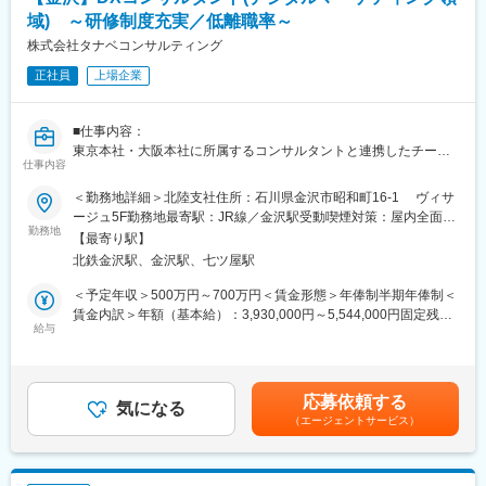
・年間参加者数9900人以上
当を含めた表記です。
★魅力ポイント（1）：急な欠員・突然の休日出勤も心配不要◎深
域) ～研修制度充実／低離職率～
・経営層から新入社員まで実践的な学びを提供し、人づくりを通
夜勤務は基本ありません！
株式会社タナベコンサルティング
じて企業の持続的成長を支援
同社では、ブロック長、スーパーバイザーががっちり店舗をサポ
ートしていますので、欠員対応も店長任せではなく、エリア内で
正社員
上場企業
■当社について：
人員を補い合い、適正な運営を実現しています。
1957年を超える日本の経営コンサルティングのパイオニアであ
それでも人員の確保が難しい場合などは従業員を守るため、メニ
り、経営者のパートナーとしてミッション・ビジョンや戦略の策
■仕事内容：
ューを減らして必要人員を減らす、毎週の定休日をつくる、営業
定から現場における商品・サービスのマーケティングに至るまで
東京本社・大阪本社に所属するコンサルタントと連携したチーム
時間を短縮するなど、柔軟に対応しています。
企業の経営全般を支援しております。
仕事内容
コンサルティングにより、所属エリアにおける大企業から中堅・
中小企業まで、クライアントの「マーケティング活動全般」につ
★魅力ポイント（2）：充実した教育制度で店舗運営の心得が学べ
＜勤務地詳細＞北陸支社住所：石川県金沢市昭和町16-1 ヴィサ
いて、デジタルの活用を中心に、リアルの営業活動も含めた両側
る
ージュ5F勤務地最寄駅：JR線／金沢駅受動喫煙対策：屋内全面禁
面でマーケティング戦略の策定から実行推進までを複数メンバー
入社後は、多くの技術ノウハウ、商品開発ノウハウ、経営ノウハ
勤務地
煙
【最寄り駅】
で支援する「チームコンサルティングの提供」と仮説に基づいた
ウなど充実の研修体制がございます。
北鉄金沢駅、金沢駅、七ツ屋駅
「コンサルティング提案活動」を行います。
現在はeトレ（WEB動画トレーニング）の導入など、一歩先の研
修プログラムも実践しています。その他社外研修にも積極的に参
＜予定年収＞500万円～700万円＜賃金形態＞年俸制半期年俸制＜
【具体的な業務内容】
加し、社内に限定した研修だけでなく、社会に通用するビジネス
賃金内訳＞年額（基本給）：3,930,000円～5,544,000円固定残業
クライアントのプロジェクトリーダーを中心に、プロジェクトメ
パーソンに成長する機会を用意しています。
給与
手当/月：82,000円～116,000円（固定残業時間30時間0分/月）超
ンバーと一体となってデジタルマーケティング戦略を推進しま
過した時間外労働の残業手当は追加支給＜月額＞409,500円～
す。環境分析から実行推進支援まで一貫したコンサルティングを
★魅力ポイント（3）：独立支援制度、店長へのキャリアアップな
578,000円（12分割）（一律手当を含む）＜昇給有無＞有＜残業
実施します。
ど豊富なキャリアパス
手当＞有＜給与補足＞※賞与について人事制度変更に伴い、賞与分
応募依頼する
◆マーケット調査・競合調査＜外部環境分析＞
国内外の店舗での店長やエリアMGR、ブロック長、人事・労務・
気になる
が基本給に組み込まれることになりました。(個人やチームの成果
（エージェントサービス）
◆収益構造・営業活動・チャネル・販促活動・組織等の分析＜内
広報・商品開発といった本部事業部や海外事業部など、「日本の
に応じてインセンティブとして追加支給する場合があります)賃金
部環境分析＞
食文化を世界に広めたい」「新しいフードビジネスを立ち上げた
はあくまでも目安の金額であり、選考を通じて上下する可能性が
◆マーケティング戦略の体系化と実施計画＜行動計画＞への落と
い」など社員が実現できる社風となっております。
あります。月給(月額)は固定手当を含めた表記です。
し込み