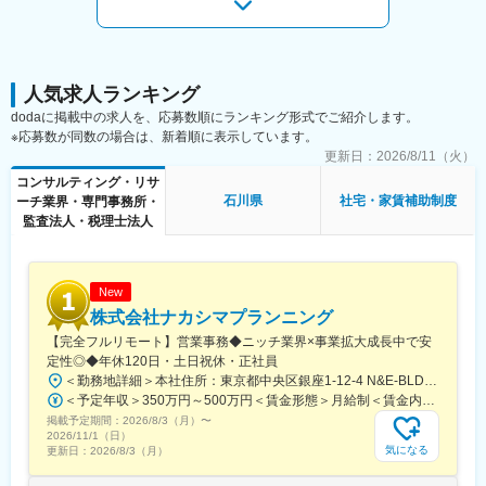
人気求人ランキング
dodaに掲載中の求人を、応募数順にランキング形式でご紹介します。
※応募数が同数の場合は、新着順に表示しています。
更新日：
2026/8/11（火）
コンサルティング・リサ
石川県
社宅・家賃補助制度
ーチ業界・専門事務所・
監査法人・税理士法人
New
株式会社ナカシマプランニング
【完全フルリモート】営業事務◆ニッチ業界×事業拡大成長中で安
定性◎◆年休120日・土日祝休・正社員
＜勤務地詳細＞本社住所：東京都中央区銀座1-12-4 N&E-BLD.7階受動喫煙対策：屋内全面禁煙変更の範囲：会社の定める事業所
＜予定年収＞350万円～500万円＜賃金形態＞月給制＜賃金内訳＞月額（基本給）：220,000円～270,000円＜月給＞220,000円～270,000円＜昇給有無＞有＜残業手当＞有＜給与補足＞■賞与：あり■昇給：あり賃金はあくまでも目安の金額であり、選考を通じて上下する可能性があります。月給(月額)は固定手当を含めた表記です。
掲載予定期間：
2026/8/3（月）
〜
2026/11/1（日）
気になる
更新日：
2026/8/3（月）