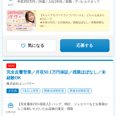
出口より徒歩8分＝＝＝＝＝＝＝＝＞＞★check！◎安心して上京
年収350万円／26歳／入社1年目／前職：アパレルスタッフ
給与
できる上京・入社に合わせて転居される方には、寮や社宅・引っ
越し支援・家賃補助などをサポートします。◎独り立ち後はリモ
ートワークが可能週3日リモートワークの先輩も。遠方の方はフル
【キャリアもワークライフバランスも。どちらもあきら
めない！】
リモート勤務もOK！ライフステージの変化に合わせて、柔軟な働
★年休125日／土日祝休み／残業ほぼなし／長期休暇も
き方ができます。
OK！
☆平均年齢27歳／同期と一緒に成長／先輩の前職は飲
食・受付など
★ネイル・髪型・服装自由／産育休取得実績多数！復帰
率100％
気になる
応募する
NEW
完全反響営業／月収50.1万円保証／残業ほぼなし／未
経験OK
株式会社エンパワー
正社員
5名以上採用
職種未経験歓迎
業種未経験歓迎
【完全週休2日×高収入】バッグ、時計、ジュエリーなどお客様か
らご依頼いただいたお品物の査定・買取
仕事内容