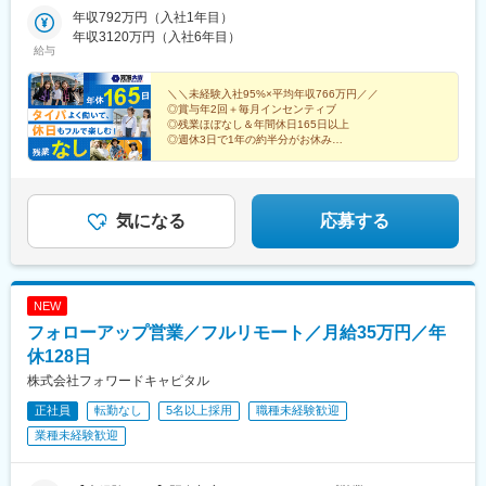
栃木・群馬◆中部山梨・新潟・富山・石川・福井・長野・岐阜・
年収792万円（入社1年目）
静岡・愛知・三重◆近畿滋賀・京都・大阪・兵庫・和歌山・奈良
年収3120万円（入社6年目）
給与
◆中国・四国鳥取・島根・岡山・広島・山口・香川・愛媛・高
知・徳島◆九州福岡・佐賀・長崎・熊本・大分・宮崎・鹿児島※適
性に応じて直営店舗で経験を積んでいただく場合もあり《出張も
＼＼未経験入社95%×平均年収766万円／／
◎賞与年2回＋毎月インセンティブ
旅行気分で♪》出張先では、チームで現地のグルメを味わったり、
◎残業ほぼなし＆年間休日165日以上
観光地を巡ったり。旅気分でリフレッシュしながら働いていま
◎週休3日で1年の約半分がお休み
す！
◎直行直帰OK！で通勤ストレスなし
気になる
応募する
NEW
フォローアップ営業／フルリモート／月給35万円／年
休128日
株式会社フォワードキャピタル
正社員
転勤なし
5名以上採用
職種未経験歓迎
業種未経験歓迎