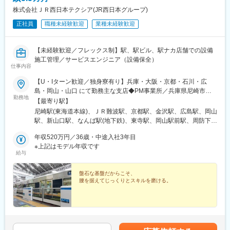
定手当を含めた表記です。
■当社の特徴
・四半期毎の店舗ランキングにより支給
株式会社ＪＲ西日本テクシア(JR西日本グループ)
・お客様一人ひとりに「ちゃんとおいしいラーメンを笑顔で食べ
※年間最大100万円
てもらう」接客
正社員
職種未経験歓迎
業種未経験歓迎
「人を育て、店を良くする」
・「人を大切にする文化」と「頑張りを正当に評価する風土」の
その結果としての成果を、数字で正当に評価します。
もと、世界に日本の食文化と“おもてなし”を発信！
【未経験歓迎／フレックス制】駅、駅ビル、駅ナカ店舗での設備
・目指すのは2028年3月期にグループ売上高500億、営業利益50
■こんな方におすすめ：
施工管理／サービスエンジニア（設備保全）
億以上、約500店舗の展開！国内は毎年10～20、海外は20~30店
・売上管理だけでなく、「人を育てる店長」を目指したい方
仕事内容
舗の出店を予定しています。
・裁量のある環境で、現場発信の店舗づくりに挑戦したい方
・国内外など、将来のキャリアの選択肢を広く持ちたい方
【U・Iターン歓迎／独身寮有り】兵庫・大阪・京都・石川・広
■研修：
・安定した基盤のもと、長期的にキャリアアップしたい方
島・岡山・山口 にて勤務主な支店◆PM事業所／兵庫県尼崎市潮
・入社後はeラーニング「eトレ」や座学研修、OJTで調理・接客
勤務地
江／JR各線「尼崎駅」より徒歩7分◆MC事業所／兵庫県尼崎市潮
【最寄り駅】
から経営ノウハウまで体系的に学べます◎
変更の範囲：会社の定める業務
江、各現場作業所◆関西支店／大阪府大阪市浪速区湊町／各線
尼崎駅(東海道本線)、ＪＲ難波駅、京都駅、金沢駅、広島駅、岡山
・社外研修にも積極的で、飲食×ビジネスのスキルを幅広く習得可
「JR難波駅」より徒歩5分◆京都支店／京都府京都市下京区油小
駅、新山口駅、なんば駅(地下鉄)、東寺駅、岡山駅前駅、周防下郷
能です。
路通塩小路下ル 東油小路町／各線「京都駅」より徒歩5分◆北陸
駅、大阪難波駅、西川緑道公園駅
支店／石川県金沢市元菊町／JR線「金沢駅」より徒歩12分◆広島
年収520万円／36歳・中途入社3年目
■キャリアパス：
支店／広島県広島市東区愛宕町／JR線「広島駅」より徒歩5分◆
※上記はモデル年収です
・副店長→店長→エリアマネージャー→ブロック長といったマネ
給与
岡山支店／岡山県岡山市北区奉還町／JR線「岡山駅」より徒歩7
ジメントラインのほか、人事・労務・広報・商品開発・海外事業
分◆山口支店／山口県山口市小郡令和／JR線「新山口駅」より徒
部など本部ポジションへの挑戦も可能。
歩8分 上記以外に現場作業所での勤務があります。また、異動す
盤石な基盤だからこそ、
・国内店舗で店長を経験した後に、海外店舗へチャレンジする社
腰を据えてじっくりとスキルを磨ける。
る可能性あり。 ※配属先は応相談となります。※住所詳細は「勤務
員も多数います。
地一覧」をご覧ください※受動喫煙対策：屋内全面禁煙（一部事務
・将来の独立を見据え、店舗経営を一通り学びたい方にもぴった
所では屋内分煙あり）
りの環境です！
■働きやすさ：