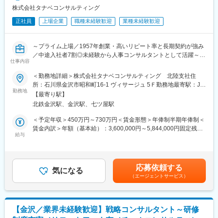
株式会社タナベコンサルティング
正社員
上場企業
職種未経験歓迎
業種未経験歓迎
～プライム上場／1957年創業・高いリピート率と長期契約が強み
／中途入社者7割◎未経験から人事コンサルタントとして活躍～
仕事内容
■採用背景：
＜勤務地詳細＞株式会社タナベコンサルティング 北陸支社住
株式会社タナベコンサルティングは、全国主要都市10地域に拠点
所：石川県金沢市昭和町16-1 ヴィサージュ 5Ｆ勤務地最寄駅：JR
を持ち、地域密着で経営課題を解決しています。
勤務地
線／金沢駅受動喫煙対策：敷地内全面禁煙
【最寄り駅】
現在、HRコンサルティング業務の拡大に伴い、新たな人材を募集
北鉄金沢駅、金沢駅、七ツ屋駅
しています。
未経験の方も大歓迎。充実した研修制度を通じて成長いただける
＜予定年収＞450万円～730万円＜賃金形態＞年俸制半期年俸制＜
環境を整えています。
賃金内訳＞年額（基本給）：3,600,000円～5,844,000円固定残業
給与
手当/月：75,000円～122,000円（固定残業時間30時間0分/月）超
■職務概要：
過した時間外労働の残業手当は追加支給＜月額＞375,000円～
戦略人事の構築や人事制度の設計、人材育成支援などを担当して
609,000円（12分割）（一律手当を含む）＜昇給有無＞有＜残業
いただきます。
手当＞有＜給与補足＞■賞与：会社業績に応じて支給される場合が
応募依頼する
クライアントの現状把握から課題発見、対策検討、実行支援、成
気になる
ある賃金はあくまでも目安の金額であり、選考を通じて上下する
（エージェントサービス）
果報告までを一貫して行い、企業の成長をサポートします。
可能性があります。月給(月額)は固定手当を含めた表記です。
HRコンサルタントとして、多様な業種のクライアントと関わるこ
とで、幅広い知識と経験を積むことができます。
【金沢／業界未経験歓迎】戦略コンサルタント～研修
■業務詳細：