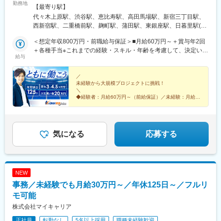
暮里駅、五反田駅、中目黒駅、泉岳寺駅、立川駅、小竹向原駅、
勤務地
希望勤務地・通勤時間を考慮いたします！★直行直帰OK★U・Iタ
【最寄り駅】
二子玉川駅、四ツ谷駅、あざみ野駅、湘南台駅、天王洲アイル
ーン歓迎！住宅手当あり★転居を伴う転勤はありません北海道東
代々木上原駅、渋谷駅、恵比寿駅、高田馬場駅、新宿三丁目駅、
駅、日吉駅(神奈川県)、溝の口駅、長津田駅、登戸駅、戸塚駅、海
北／青森県・岩手県・宮城県・秋田県・山形県・福島県関東／東
西新宿駅、二重橋前駅、麹町駅、蒲田駅、東銀座駅、日暮里駅(舎
老名駅(相模線)、大和駅(神奈川県)、菊名駅、大船駅、橋本駅(神奈
京、神奈川、千葉、埼玉、茨城、栃木、群馬北陸・甲信越／富
人ライナー)、都電雑司ケ谷駅、押上駅、木場駅(東京都)、清澄白
川県)、上大岡駅、中央林間駅、川崎駅、稲毛駅、千葉駅、新松戸
山、石川、福井、新潟県、長野県、山梨県関西／大阪、京都、滋
＜想定年収800万円・前職給与保証＞■月給60万円～＋賞与年2回
河駅、有楽町駅、豊洲駅、南砂町駅、三田駅(東京都)、森下駅(東
駅、浦安駅(千葉県)、北習志野駅、京成船橋駅、新浦安駅、新鎌ケ
賀、兵庫、奈良、和歌山東海／愛知、静岡、三重、岐阜中国・四
＋各種手当※これまでの経験・スキル・年齢を考慮して、決定いた
京都)、高輪台駅、新木場駅、北千住駅、大崎駅、国分寺駅、東京
谷駅、市川駅、舞浜駅、南流山駅、本八幡駅(都営線)、船橋駅、西
給与
国／鳥取、島根、岡山、広島、山口、徳島、香川、高知、愛媛九
します※残業代は別途全額支給します。※前職給与保証について：
ビッグサイト駅、亀戸駅、テレコムセンター駅、六本木駅、田町
船橋駅、久喜駅、川口駅、南越谷駅、天下茶屋駅、伏見駅(愛知
州／福岡、佐賀、長崎、熊本、大分、宮崎、鹿児島、沖縄＼広島
年齢、経験、能力、適性を考慮して、支給額を決定します。ーー
駅(東京都)、白金高輪駅、高輪ゲートウェイ駅、神谷町駅、外苑前
県)、栄駅(愛知県)、東梅田駅、阿倍野駅(阪堺線)、鶴橋駅、京橋駅
にてビッグプロジェクト始動！／裁量のあるポジションをお任せ
ーーーーーーーーーーーーーーーーーーーーーーーーーーーーー
／
駅、国立駅、南新宿駅、初台駅、千駄ケ谷駅、曙橋駅、国立競技
(大阪府)、南方駅(大阪府)、上小田井駅、上飯田駅、鶴舞駅、藤が
未経験から大規模プロジェクトに挑戦！
◎より高待遇をご用意しております。ご希望の方は面接にてお気
ーー■未経験者は月給35万円～＋賞与年2回＋各種手当 ※これま
場駅、四谷三丁目駅、西荻窪駅、富士見ケ丘駅、荻窪駅、神保町
丘駅(愛知県)、金山駅(愛知県)、流山おおたかの森駅、藤沢駅、富
＼
軽にご質問ください。
での経験・スキル・年齢を考慮して、決定いたします※残業代は別
駅、淡路町駅、市ケ谷駅、九段下駅、上野御徒町駅、昭和島駅、
◆経験者：月給60万円～（前給保証）／未経験：月給
田駅(大阪府)、上牧駅(大阪府)、高槻駅、高槻市駅、天王寺駅、新
途全額支給します。＼勤務地特典！／入社祝い金として別途20万
35万円～
池上駅、糀谷駅、八丁堀駅(東京都)、日本橋駅(東京都)、築地市場
今宮駅、本町駅、江坂駅、弁天町駅、西九条駅、千里中央駅(北大
◆完全週休2日制（土日祝休み）＆残業少なめ
円を支給いたします◎
駅、水天宮前駅、新富町駅(東京都)、勝どき駅、京橋駅(東京都)、
阪急行)、茨木駅、三国ケ丘駅(大阪府)、森ノ宮駅、枚方市駅、豊
◆大規模プロジェクトに参画！あなたの経験を活かせる
新中野駅、京王八王子駅、武蔵五日市駅、西台駅、本蓮沼駅、大
◎
橋駅、刈谷駅、星ケ丘駅(愛知県)、高蔵寺駅、ＪＲ難波駅、中百舌
森海岸駅、青物横丁駅、武蔵境駅、三鷹駅、吉祥寺駅、湯島駅、
気になる
応募する
鳥駅、大曽根駅、赤池駅(愛知県)、大阪駅、新大阪駅、北新地駅、
飯田橋駅、鬼子母神前駅、向原駅(東京都)、池袋駅、志茂駅、両国
大阪阿部野橋駅、近鉄名古屋駅、名鉄名古屋駅、博多駅、天神
駅、錦糸町駅、池尻大橋駅、高松駅(東京都)、東武練馬駅、新横浜
駅、福岡空港駅(鉄道)、姪浜駅、西新駅、天神南駅、大橋駅(福岡
駅、横浜駅、桜木町駅、二俣新町駅、松戸新田駅、松飛台駅、ス
県)、中洲川端駅、千早駅、三ノ宮駅、尼崎駅(東海道本線)、神戸
ポーツセンター駅、みつわ台駅、蘇我駅、海浜幕張駅、前原駅、
駅(兵庫県)、姫路駅、新長田駅、明石駅、西宮北口駅、加古川駅、
NEW
船橋日大前駅、柏駅、柏の葉キャンパス駅、新千葉駅、京成稲毛
王寺駅、近鉄奈良駅、学園前駅(奈良県)、大和西大寺駅、生駒駅、
事務／未経験でも月給30万円～／年休125日～／フルリ
駅、新八柱駅、大宮駅(埼玉県)、南浦和駅、さいたま新都心駅、北
和歌山駅、和歌山市駅、京都駅、京阪山科駅、烏丸駅、草津駅(滋
浦和駅、浦和駅、和光市駅、西川口駅、東川口駅、朝霞駅、新越
モ可能
賀県)、南草津駅、京阪石山駅、瀬田駅(滋賀県)、竹田駅(京都府)、
谷駅、川越駅、蕨駅、志木駅、所沢駅、草加駅、大阪難波駅、淀
大通駅、札幌駅、仙台駅、岡山駅、下関駅、松江駅、鳥取駅、広
株式会社マイキャリア
屋橋駅、渡辺橋駅、沢ノ町駅、我孫子町駅、平林駅(大阪府)、中ふ
島駅、福山駅、横川駅、新白島駅、西条駅(広島県)、西高屋駅、東
正社員
転勤なし
5名以上採用
職種未経験歓迎
頭駅、西大橋駅、肥後橋駅、阿波座駅、北浜駅(大阪府)、なんば駅