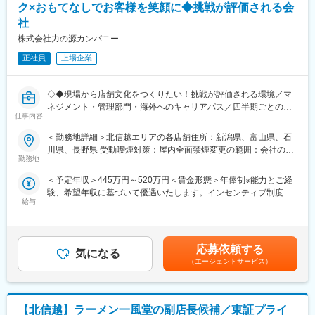
であり、選考を通じて上下する可能性があります。月給(月額)は固
による面談があり、未経験の方でも安心して勤務することができ
ク×おもてなしでお客様を笑顔に◆挑戦が評価される会
定手当を含めた表記です。
ます。
社
ご自身のライフステージの変化に合わせて、途中から働き方を変
株式会社力の源カンパニー
えるなど柔軟な区分変更が可能です。
個人の経験・能力にもよりますが、1～2年で店長になるケースが
正社員
上場企業
多く、国内店舗で経験を積み、海外店舗、キャリアアップを目指
せるポジションとなっております。
◇◆現場から店舗文化をつくりたい！挑戦が評価される環境／マ
■働き方ついて
ネジメント・管理部門・海外へのキャリアパス／四半期ごとのイ
仕事内容
・月8～9休／深夜営業基本なし
ンセンティブあり◆◇
・休日出勤などもブロック長、SVがサポートしていますのでエリ
＜勤務地詳細＞北信越エリアの各店舗住所：新潟県、富山県、石
ア内で人員を補い合い、適正な運営を実現しています。
おすすめPOINT
川県、長野県 受動喫煙対策：屋内全面禁煙変更の範囲：会社の定
＼マニュアルではなく“現場での気づき”を文化に！裁量×挑戦の店
勤務地
める事業所
■将来ビジョン
長ポジション／
＜予定年収＞445万円～520万円＜賃金形態＞年俸制※能力とご経
目指すのは2028年3月期にグループ売上高500億、営業利益50億
・接客マニュアルは最小限。現場の“気づき”から生まれるおもてな
験、希望年収に基づいて優遇いたします。インセンティブ制度あ
以上、約500店舗の展開！国内は毎年10～20、海外は20~30店舗
しを、文化として育てていく役割です
給与
り＜賃金内訳＞年額（基本給）：3,770,400円～4,404,000円固定
の出店を予定しています。
・深夜勤務は基本なし＆欠員時はエリアで支え合う体制あり。急
残業手当/月：57,200円～66,800円（固定残業時間25時間0分/月）
当社はこれからも新たな地域や国に新事業を拡大していくため、
な休日出勤や長時間労働を防ぐ仕組みを整えています
超過した時間外労働の残業手当は追加支給＜月額＞371,400円～
多彩なキャリアパスがございます。
・売上・人材育成・店舗づくりへの貢献は、インセンティブでし
433,800円（12分割）（一律手当を含む）＜昇給有無＞有＜残業
国内外の店舗での店長やエリアMGR、ブロック長、人事・労務・
っかり還元（最大年100万円）
応募依頼する
気になる
手当＞有＜給与補足＞■昇給年1回、インセンティブ制度：年4回
広報・商品開発といった本部事業部や海外事業部など、「日本の
（エージェントサービス）
（店舗の目標達成時に支給）■モデル例:・入社2年目24歳・店長
食文化を世界に広めたい」「新しいフードビジネスを立ち上げた
■職務内容：現場を理解しチームを導く店長
職/(インセンティブ含む年俸)470万円・入社5年目27歳・SV職/(イ
い」など社員が実現できる社風となっております。
・調理、仕込み、ホール業務の理解およびフォロー
ンセンティブ含む年俸)580万円・入社8年目30歳・ブロック長
・売上金・原価・食材管理
職/(インセンティブ含む年俸)660万円賃金はあくまでも目安の金額
■インセンティブ制度／年4回
【北信越】ラーメン一風堂の副店長候補／東証プライ
・店舗の衛生・品質管理