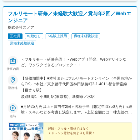
北新地駅、大阪阿部野橋駅、近鉄名古屋駅、名鉄名古屋駅、博多
駅、天神駅、福岡空港駅(鉄道)、姪浜駅、西新駅、天神南駅、大橋
駅(福岡県)、中洲川端駅、千早駅、三ノ宮駅、尼崎駅(東海道本
フルリモート研修／未経験大歓迎／賞与年2回／Webエ
線)、神戸駅(兵庫県)、姫路駅、新長田駅、明石駅、西宮北口駅、
ンジニア
王寺駅、近鉄奈良駅、学園前駅(奈良県)、大和西大寺駅、生駒駅、
株式会社スノア
和歌山駅、和歌山市駅、京都駅、京阪山科駅、烏丸駅、草津駅(滋
賀県)、南草津駅、京阪石山駅、瀬田駅(滋賀県)、竹田駅(京都府)、
正社員
転勤なし
5名以上採用
職種未経験歓迎
大通駅、札幌駅、仙台駅、岡山駅、下関駅、松江駅、鳥取駅、広
業種未経験歓迎
島駅、福山駅、横川駅、新白島駅、西条駅(広島県)、西高屋駅、東
広島駅、八本松駅、北参道駅、青井駅、浜松町駅、西日暮里駅(舎
人ライナー)、大崎広小路駅、祐天寺駅、江古田駅、二子新地駅、
＜フルリモート研修完備！＞Webアプリ開発、Webデザインな
阿倍野駅(地下鉄)、鴫野駅、西中島南方駅、丸の内駅(愛知県)、小
ど、ワクワクできるプロジェクト！
田井駅、上前津駅、東別院駅、摂津富田駅、新今宮駅前駅、千鳥
仕事内容
橋駅、千里中央駅(大阪モノレール)、百舌鳥八幡駅、大阪天満宮
【研修期間中】■本社またはフルリモートオンライン（全国各地か
駅、玉造駅、宮之阪駅、新豊橋駅、なんば駅(地下鉄)、なかもず
らOK）□本社／東京都千代田区神田淡路町2-1-401└都営新宿線
駅、森下駅(愛知県)、国際センター駅、祇園駅(福岡県)、西鉄福岡
勤務地
「小川町駅」より徒歩1分└東京メトロ丸ノ内線「淡路町駅」より
【最寄り駅】
駅、櫛田神社前駅、西鉄千早駅、三宮駅(神戸新交通)、ハーバーラ
徒歩2分└東京メトロ千代田線「新御茶ノ水駅」より徒歩3【研修
ンド駅、山陽姫路駅、西代駅、山陽明石駅、新王寺駅、鳥居前
淡路町駅、小川町駅(東京都)、新御茶ノ水駅
終了後】□東京23区を中心とした全国各地のプロジェクト先※勤務
駅、田中口駅、山科駅、四条駅(京都市営)、石山駅、くいな橋駅、
地は希望を考慮します。※転居を伴う転勤はありません。※すべて
■月給25万円以上＋賞与年2回＋各種手当（想定年収350万円）※経
西４丁目駅、さっぽろ駅、仙台駅(地下鉄)、岡山駅前駅、横川駅
徒歩10分以内の駅チカオフィスです。※フルリモート・在宅勤
験・スキルなどを考慮し決定します。※上記金額には一律支給の住
(広島県)、白島駅(広島高速交通線)、竹橋駅、御成門駅、新桜台
給与
務・ハイブリッドワークはプロジェクトによって異なります。
宅手当2万円を含みます。※残業代は全額支給※試用期間6ヵ月あり
駅、梅田駅(地下鉄)、蒲生四丁目駅、天王寺駅前駅、動物園前駅、
（期間中は月給23万円以上で、その他の待遇に変更なし）☆経験
駅前駅、平安通駅、呉服町駅(福岡県)、香椎宮前駅、三宮駅(神戸
がある方は、現職・前職給与を考慮します。☆明確な評価制度あ
経験・スキル・資格ではなく
市営)、高速神戸駅、西新町駅、信貴山下駅、四宮駅、五条駅(京都
チャレンジ意欲を何よりも重視！
り。個人の頑張りに応じて評価します。【年収アップイメージ】
市営)、唐橋前駅、狸小路駅、北１２条駅、あおば通駅、西川緑道