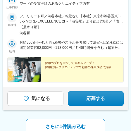
ワードの受賞実績のあるクリエイティブ力有
山下駅、南岩国駅、周防花岡駅、柳井駅、今治駅、御井駅、平和
仕事内容
通駅、下曽根駅、大野城駅、二島駅、折尾駅、西鉄福岡駅、博多
駅、小倉駅(福岡県)、熊西駅、スペースワールド駅、原田駅(福岡
フルリモート可／渋谷本社／転勤なし【本社】東京都渋谷区東1-
県)、橋本駅(福岡県)、唐人町駅、天神駅、鳥栖駅、道ノ尾駅、長
3-5 MORE-EXCELLENCE 2F※「渋谷駅」より徒歩約8分／「表参
勤務地
崎駅(長崎県)、神泉駅、新宿駅(東京メトロ)、東銀座駅、奥沢駅、
道駅」より徒歩約10分
【最寄り駅】
長堀橋駅、本川越駅、新越谷駅、市川真間駅、船橋駅、京成稲毛
渋谷駅
駅、東海神駅、京王八王子駅、つつじケ丘駅、府中競馬正門前
駅、御徒町駅、新豊洲駅、西太子堂駅、武蔵溝ノ口駅、京急川崎
月給35万円～45万円※経験やスキルを考慮して決定※上記月給には
駅、石上駅、江端駅、加納駅(岐阜県)、各務ケ原駅、津島駅、ドー
固定残業代92,000円～118,000円／月40時間分を含む（超過分は
給与
ム前駅、大小路駅、公園東口駅、三田本町駅、旧居留地・大丸前
別途支給）
駅、城下駅(岡山県)、宇品四丁目駅、段原一丁目駅、祇園駅(福岡
県)、西黒崎駅、長崎駅前駅、新宿駅、有楽町駅、四ツ橋駅、府中
採用のプロを目指してスキルアップ！
採用戦略×クリエイティブで顧客の採用成功に貢献
本町駅、上野広小路駅、越前花堂駅、茶所駅、ドーム前千代崎
駅、花田口駅、県庁前駅(兵庫県)、郵便局前駅、宇品二丁目駅、比
治山橋駅、旦過駅、天神南駅、五島町駅
気になる
応募する
さらに1件読み込む