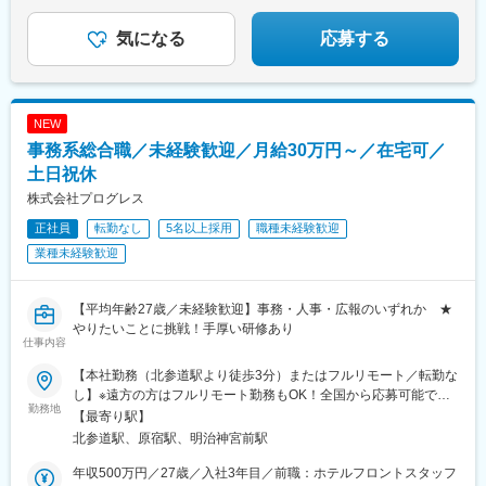
★土日祝休み、年休125日、残業少なめ♪
気になる
応募する
NEW
事務系総合職／未経験歓迎／月給30万円～／在宅可／
土日祝休
株式会社プログレス
正社員
転勤なし
5名以上採用
職種未経験歓迎
業種未経験歓迎
【平均年齢27歳／未経験歓迎】事務・人事・広報のいずれか ★
やりたいことに挑戦！手厚い研修あり
仕事内容
【本社勤務（北参道駅より徒歩3分）またはフルリモート／転勤な
し】※遠方の方はフルリモート勤務もOK！全国から応募可能で
勤務地
す！※研修は本社（東京）にて実施■本社東京都渋谷区千駄ヶ谷3-
【最寄り駅】
51-10 PORTALPOINT HARAJUKU FD-13＜アクセス＞・東京メ
北参道駅、原宿駅、明治神宮前駅
トロ「北参道駅」より徒歩3分・JR線「原宿駅」より徒歩9分・JR
線「千駄ヶ谷駅」より徒歩8分・都営地下鉄「国立競技場駅」A4
年収500万円／27歳／入社3年目／前職：ホテルフロントスタッフ