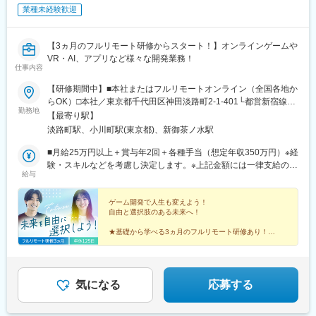
業種未経験歓迎
【3ヵ月のフルリモート研修からスタート！】オンラインゲームや
VR・AI、アプリなど様々な開発業務！
仕事内容
【研修期間中】■本社またはフルリモートオンライン（全国各地か
らOK）□本社／東京都千代田区神田淡路町2-1-401└都営新宿線
勤務地
「小川町駅」より徒歩1分└東京メトロ丸ノ内線「淡路町駅」より
【最寄り駅】
徒歩2分└東京メトロ千代田線「新御茶ノ水駅」より徒歩3【研修
淡路町駅、小川町駅(東京都)、新御茶ノ水駅
終了後】□東京23区を中心とした全国各地のプロジェクト先※勤務
地は希望を考慮します。※転居を伴う転勤はありません。※すべて
■月給25万円以上＋賞与年2回＋各種手当（想定年収350万円）※経
徒歩10分以内の駅チカオフィスです。※フルリモート・在宅勤
験・スキルなどを考慮し決定します。※上記金額には一律支給の住
給与
務・ハイブリッドワークはプロジェクトによって異なります。
宅手当2万円を含みます。※残業代は全額支給※試用期間6ヵ月あり
（期間中は月給23万円以上で、その他の待遇に変更なし）☆経験
がある方は、現職・前職給与を考慮します。☆明確な評価制度あ
ゲーム開発で人生も変えよう！
自由と選択肢のある未来へ！
り。個人の頑張りに応じて評価します。【年収アップイメージ】
年収450万円（未経験入社2年目）年収590万円（未経験入社3年
★基礎から学べる3ヵ月のフルリモート研修あり！
目）年収770万円（未経験入社5年目）
★定番ゲームから先端技術まで多彩なプロジェクトあ
り！
★平均年齢26歳の仲間と市場価値をアップ！
★土日祝休み、年休125日でオフも充実♪
気になる
応募する