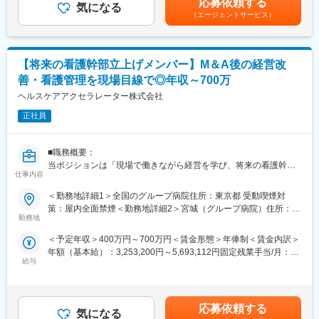
応募依頼する
気になる
・月8～9休／深夜営業基本なし
（エージェントサービス）
・休日出勤などもブロック長、SVがサポートしていますのでエリ
ア内で人員を補い合い、適正な運営を実現しています。
■インセンティブ制度／年4回
【将来の看護幹部立上げメンバー】M＆A後の経営改
・四半期毎の店舗ランキングにより決まります。※年間で最大100
善・看護管理を現場目線で◎年収～700万
万
ヘルスケアアクセラレーター株式会社
■こんな方におすすめ：
正社員
・国内外に活躍のフィールドをお求めの方
・安定企業で長期的にキャリアを築きたい方
・若いうちから実力でキャリアアップしていきたい方
■職務概要：
当ポジションは「現場で働きながら経営を学び、将来の看護幹部
仕事内容
変更の範囲：会社の定める業務
を育てる本部看護部隊」の立ち上げメンバーです。病院を外から
指示する立場ではなく、現場に入り、現場を理解し、経営につな
＜勤務地詳細1＞全国のグループ病院住所：東京都 受動喫煙対
がる改善を実行できる看護師を育てていきます。
策：屋内全面禁煙＜勤務地詳細2＞宮城（グループ病院）住所：宮
勤務地
城県 受動喫煙対策：屋内全面禁煙＜勤務地詳細3＞福岡（グルー
■職務内容：
プ病院）住所：福岡県 受動喫煙対策：屋内全面禁煙変更の範囲：
＜予定年収＞400万円～700万円＜賃金形態＞年俸制＜賃金内訳＞
全国のグループ病院へ出張し、看護現場の支援と運営改善に携わ
会社の定める事業所
年額（基本給）：3,253,200円～5,693,112円固定残業手当/月：
ります。現場＋経営を同時に学べる、日本でも珍しいポジション
給与
62,234円～108,908円（固定残業時間30時間0分/月）超過した時
です。
間外労働の残業手当は追加支給＜月額＞333,334円～583,334円
（12分割）（一律手当を含む）＜昇給有無＞有＜残業手当＞有＜
【週5日の働き方イメージ】
給与補足＞予定年収はあくまでも目安の金額であり、選考を通じ
▼4日間：現場実働支援
応募依頼する
気になる
て上下する可能性があります。■インセンティブ：年1回（業績連
・病棟・外来での看護業務