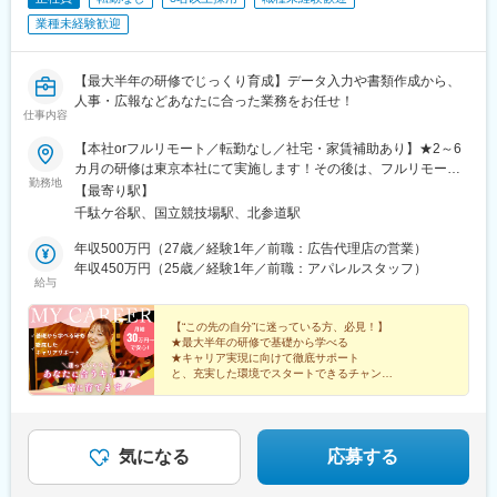
広島駅、八本松駅、北参道駅、浜松町駅、西日暮里駅(舎人ライナ
(南海線)、天満橋駅、長堀橋駅、谷町六丁目駅、大阪ビジネスパー
業種未経験歓迎
ー)、大崎広小路駅、祐天寺駅、江古田駅、二子新地駅、阿倍野駅
ク駅、心斎橋駅、松屋町駅、堺筋本町駅、門真南駅、矢田駅(大阪
(地下鉄)、鴫野駅、西中島南方駅、丸の内駅(愛知県)、小田井駅、
府)、東部市場前駅、今川駅(大阪府)、中津駅(大阪府・阪急線)、な
上前津駅、東別院駅、摂津富田駅、新今宮駅前駅、千鳥橋駅、千
にわ橋駅、天満駅、中津駅(地下鉄)、中崎町駅、扇町駅(大阪府)、
【最大半年の研修でじっくり育成】データ入力や書類作成から、
里中央駅(大阪モノレール)、百舌鳥八幡駅、玉造駅、宮之阪駅、新
西梅田駅、大阪梅田駅(阪神線)、矢場町駅、瑞穂区役所駅、日比野
人事・広報などあなたに合った業務をお任せ！
豊橋駅、なんば駅(地下鉄)、なかもず駅、森下駅(愛知県)、国際セ
仕事内容
駅(名古屋市営)、伏屋駅、稲永駅、笠寺駅、左京山駅、武蔵小杉
ンター駅、祇園駅(福岡県)、西鉄福岡駅、櫛田神社前駅、西鉄千早
駅、目黒駅、秋葉原駅、新橋駅、東京駅、町田駅、綾瀬駅、大手
駅、三宮駅(神戸新交通)、ハーバーランド駅、山陽姫路駅、西代
【本社orフルリモート／転勤なし／社宅・家賃補助あり】★2～6
町駅(東京都)、中野駅(東京都)、大門駅(東京都)、西日暮里駅、五
駅、山陽明石駅、新王寺駅、鳥居前駅、田中口駅、山科駅、四条
カ月の研修は東京本社にて実施します！その後は、フルリモート
反田駅、中目黒駅、泉岳寺駅、立川駅、小竹向原駅、二子玉川
勤務地
駅(京都市営)、石山駅、くいな橋駅、西４丁目駅、さっぽろ駅、仙
の相談も可能です◎本社：東京都渋谷区千駄ヶ谷1-11-14 ビジデ
【最寄り駅】
駅、四ツ谷駅、あざみ野駅、湘南台駅、天王洲アイル駅、日吉駅
台駅(地下鉄)、岡山駅前駅、横川駅(広島県)、白島駅(広島高速交通
ンス千駄ヶ谷603＜ アクセス ＞・JR中央本線「千駄ケ谷駅」より
千駄ケ谷駅、国立競技場駅、北参道駅
(神奈川県)、溝の口駅、長津田駅、登戸駅、戸塚駅、海老名駅(相
線)、竹橋駅、御成門駅、新桜台駅、梅田駅(地下鉄)、蒲生四丁目
徒歩5分・都営地下鉄大江戸線「国立競技場駅」より徒歩5分・東
模線)、大和駅(神奈川県)、菊名駅、大船駅、橋本駅(神奈川県)、上
駅、天王寺駅前駅、動物園前駅、駅前駅、平安通駅、呉服町駅(福
京メトロ副都心線「北参道駅」より徒歩7分・JR山手線「原宿
年収500万円（27歳／経験1年／前職：広告代理店の営業）
大岡駅、中央林間駅、川崎駅、千葉駅、新松戸駅、浦安駅(千葉
岡県)、香椎宮前駅、三宮駅(神戸市営)、高速神戸駅、西新町駅、
駅」より徒歩9分※受動喫煙対策：屋内喫煙可能場所あり
年収450万円（25歳／経験1年／前職：アパレルスタッフ）
県)、北習志野駅、京成船橋駅、新浦安駅、新鎌ケ谷駅、市川駅、
給与
信貴山下駅、四宮駅、五条駅(京都市営)、唐橋前駅、狸小路駅、北
舞浜駅、南流山駅、本八幡駅(都営線)、船橋駅、西船橋駅、久喜
１２条駅、あおば通駅、西川緑道公園駅、猿猴橋町駅、横川一丁
駅、川口駅、南越谷駅、天下茶屋駅、伏見駅(愛知県)、栄駅(愛知
目駅、城北駅
【“この先の自分”に迷っている方、必見！】
県)、東梅田駅、阿倍野駅(阪堺線)、今宮戎駅、鶴橋駅、京橋駅(大
★最大半年の研修で基礎から学べる
阪府)、南方駅(大阪府)、上小田井駅、上飯田駅、鶴舞駅、藤が丘
★キャリア実現に向けて徹底サポート
と、充実した環境でスタートできるチャンス♪
駅(愛知県)、金山駅(愛知県)、流山おおたかの森駅、藤沢駅、富田
駅(大阪府)、上牧駅(大阪府)、高槻駅、高槻市駅、天王寺駅、新今
★年間休日125日以上・土日祝休み
宮駅、本町駅、江坂駅、弁天町駅、西九条駅、千里中央駅(北大阪
★残業ほぼなし
★フルリモート可
急行)、茨木駅、三国ケ丘駅(大阪府)、南森町駅、森ノ宮駅、枚方
★社宅・家賃補助あり
気になる
応募する
市駅、豊橋駅、刈谷駅、星ケ丘駅(愛知県)、高蔵寺駅、ＪＲ難波
駅、中百舌鳥駅、大曽根駅、赤池駅(愛知県)、大阪駅、新大阪駅、