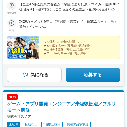
【全国47都道府県の各拠点／希望により配属／マイカー通勤OK／
社宅あり】※基本的にはご自宅近くの直営店へ配属※お住まいのエ
勤務地
リアや配属先の人員状況により、入社後に他県の店舗に出張し、
経験を積んでいただく可能性あり★U・Iターン歓迎 ★マイカー
3426万円／入社5年目（本部長／営業）／月給30.1万円＋手当＋
通勤OK（規定あり。詳細はお問い合わせください）＜勤務エリア
賞与＋インセン
一覧＞◆北海道・東北北海道・青森県・岩手県・秋田県・宮城
給与
2462万円／入社8年目（管理職／催事）／月給30.1万円＋手当＋
県・山形県・福島県◆関東東京都・神奈川県・千葉県・埼玉県・
賞与＋インセン
茨城県・栃木県・群馬県◆中部山梨県・新潟県・富山県・石川
＼＼収入も、自分の時間も。／／
県・福井県・長野県・岐阜県・静岡県・愛知県・三重県◆近畿滋
★初年度年収1000万円超の実績多数
★土日の希望休、5日以上の連休OK
賀県・京都府・大阪府・兵庫県・和歌山県・奈良県◆中国・四国
★アニバーサリー休暇（最大10日）
鳥取県・島根県・岡山県・広島県・山口県・香川県・愛媛県・高
★全員【月収50.1万円】保証
知県・徳島県◆九州・沖縄福岡県・佐賀県・長崎県・熊本県・大
★「閉店＝退勤」で残業ほぼなし
分県・宮崎県・鹿児島県・沖縄県☆最近では全国の「イオン」
「ららぽーと」「イトーヨーカドー」「ダイナシティ」など大型
気になる
応募する
ショッピングモールにも続々出店！商業施設での買い物ついで
に、気軽に当店に立ち寄る方が増加中。さらなる企業拡大を目指
しています。
NEW
ゲーム・アプリ開発エンジニア／未経験歓迎／フルリ
モート研修
株式会社スノア
正社員
転勤なし
5名以上採用
職種未経験歓迎