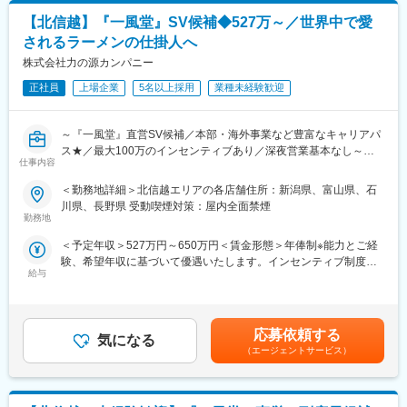
ンセンティブ含む年俸)580万円・入社8年目30歳・ブロック長
・店舗の衛生管理
ント企業とともに目指しております。
職/(インセンティブ含む年俸)660万円賃金はあくまでも目安の金額
【北信越】『一風堂』SV候補◆527万～／世界中で愛
・スタッフの育成、シフトの管理
であり、選考を通じて上下する可能性があります。月給(月額)は固
・店舗の経営戦略の立案
されるラーメンの仕掛人へ
定手当を含めた表記です。
・店舗の売上を高める企画立案 など
株式会社力の源カンパニー
■キャリアパス：
正社員
上場企業
5名以上採用
業種未経験歓迎
国内外の店舗での店長やエリアMGR、ブロック長、人事・労務・
広報・商品開発といった本部・海外事業部など多彩なキャリアパ
～『一風堂』直営SV候補／本部・海外事業など豊富なキャリアパ
スがございます。
ス★／最大100万のインセンティブあり／深夜営業基本なし～
飲食業界でキャリアを築きたい熱意をお持ちの方からのご応募お
仕事内容
待ちしております◎
国内外で約300店舗、世界15の国や地域で展開する世界的ブラン
＜勤務地詳細＞北信越エリアの各店舗住所：新潟県、富山県、石
ド『一風堂』のSV候補をお任せいたします。
■モデル例:
川県、長野県 受動喫煙対策：屋内全面禁煙
国内の複数店舗のマネジメントを行っていただき、マーケティン
・入社2年目24歳・店長職/(インセンティブ含む年俸)470万円
勤務地
グや店長の教育など、実際に店舗で店長と一緒に店を磨き続けま
・入社5年目27歳・SV職/(インセンティブ含む年俸)580万円
＜予定年収＞527万円～650万円＜賃金形態＞年俸制※能力とご経
す。
・入社8年目30歳・ブロック長職/(インセンティブ含む年俸)660万
験、希望年収に基づいて優遇いたします。インセンティブ制度あ
円
給与
り＜賃金内訳＞年額（基本給）：4,674,000円～5,000,000円固定
■職務内容
残業手当/月：50,000円～70,000円（固定残業時間30時間0分/月）
入社後はまずは「店長」としてご活躍いただき、その後SV業務を
■働き方・福利厚生
超過した時間外労働の残業手当は追加支給＜月額＞439,500円～
お任せいたします。
・月8～9休／深夜営業基本なし
486,666円（12分割）（一律手当を含む）＜昇給有無＞有＜残業
・調理業務、仕込み、ホール業務
・休日出勤などもブロック長、SVがサポートしていますのでエリ
応募依頼する
気になる
手当＞有＜給与補足＞■昇給年1回、インセンティブ制度：年4回
・売上金管理、食材管理
ア内で人員を補い合い、適正な運営を実現しています。
（エージェントサービス）
（店舗の目標達成時に支給）■モデル例:・入社5年目27歳・SV
・店舗の衛生管理
・転勤時、引っ越しや入居にかかる費用は会社負担、毎月の家賃2
職/(インセンティブ含む年俸)580万円・入社8年目30歳・ブロック
・スタッフの育成、シフトの管理
～3割程度の会社補助あり
長職/(インセンティブ含む年俸)660万円賃金はあくまでも目安の金
・店舗の経営戦略の立案