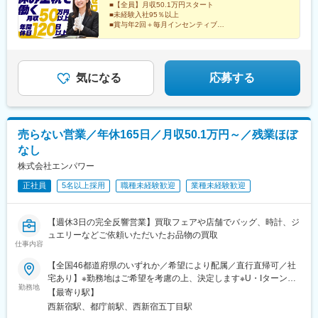
・宮城県（仙台市、富谷市、白石市）
■【全員】月収50.1万円スタート
旅行気分で♪》出張先では、チームで現地のグルメを味わったり、
・茨城県（水戸市）
■未経験入社95％以上
観光地を巡ったり。旅気分でリフレッシュしながら働いていま
■賞与年2回＋毎月インセンティブ
・群馬県（高崎市、太田市）
す！
■年間休日120日以上
・埼玉県（本庄市）
■残業ほぼなし
・千葉県（夷隅郡）
■100%反響営業
・東京都（品川区、北区）
気になる
応募する
・新潟県（新潟市、燕市）
・富山県（砺波市、高岡市）
・石川県（金沢市）
・静岡県（静岡市）
・愛知県（知多郡）
売らない営業／年休165日／月収50.1万円～／残業ほぼ
・福岡県（福岡市、宗像市）
なし
・佐賀県（佐賀市）等
株式会社エンパワー
※全国のグループ病院（希望考慮）
※全国のグループ病院への出張あり。
正社員
5名以上採用
職種未経験歓迎
業種未経験歓迎
※原則は配属先から通勤30分圏内に住んでいただきます。
■当社について：
【週休3日の完全反響営業】買取フェアや店舗でバッグ、時計、ジ
ヘルスケア業界全体の発展に貢献するために、次世代型の病院・
ュエリーなどご依頼いただいたお品物の買取
介護施設の運営に取り組んでいます。地域医療を守るという使命
仕事内容
感を持つ医療法人を、M&Aを通じて仲間として集め、グループシ
【全国46都道府県のいずれか／希望により配属／直行直帰可／社
ナジーを活かして経営力の向上を図ります。
宅あり】※勤務地はご希望を考慮の上、決定します※U・Iターン歓
勤務地
迎（社宅あり） ※マイカー通勤OK（地域により規定あり。詳細
【最寄り駅】
変更の範囲：会社の定める業務
はお問合せください）◆北海道・東北北海道・青森・岩手・秋
西新宿駅、都庁前駅、西新宿五丁目駅
田・宮城・山形・福島◆関東東京・神奈川・千葉・埼玉・茨城・