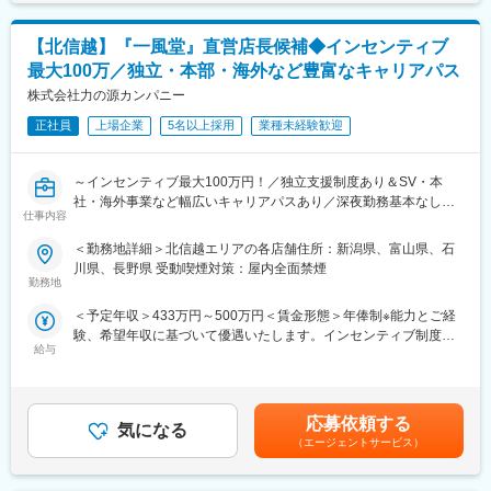
はあくまでも目安の金額であり、選考を通じて上下する可能性が
〇指導スタート：
あります。月給(月額)は固定手当を含めた表記です。
クライアントの自立と自律を促すため、訪問は月2～3回程度。指
【北信越】『一風堂』直営店長候補◆インセンティブ
導は集中的に実施。そのためクライアントとの関係性強化が重要
最大100万／独立・本部・海外など豊富なキャリアパス
です。担当クライアントは複数社、1案件6か月～1年以上を要し
ます。
株式会社力の源カンパニー
正社員
上場企業
5名以上採用
業種未経験歓迎
■募集背景：
今後の企業経営においては、企業の成長性と持続性の両面をサポ
ートするCFO機能の必要性が高まってきます。特に、複数の企業
～インセンティブ最大100万円！／独立支援制度あり＆SV・本
や事業を有するグループ企業においては、各社・各事業という部
社・海外事業など幅広いキャリアパスあり／深夜勤務基本なし／
分最適の視点ではなく、グループ全体として競争力を高め、企業
仕事内容
『一風堂』直営店長候補★国内外で展開する世界的ブランドで、
価値を最大化するための経営システムの導入のニーズが高まって
飲食業界でのキャリアを築くチャンスです！～
＜勤務地詳細＞北信越エリアの各店舗住所：新潟県、富山県、石
きております。この市況感からこれまで当社が得意としてきたコ
川県、長野県 受動喫煙対策：屋内全面禁煙
ンサルティングにおける戦略デザイン機能（上流工程）をアップ
国内外で約300店舗、世界15の国や地域で展開する世界的ブラン
勤務地
デートすると共に、現場における実装・オペレーション支援機能
ド『一風堂』の店長候補をお任せいたします。
も強化しながら、企業経営を一気通貫で支援できる唯一無二の
＜予定年収＞433万円～500万円＜賃金形態＞年俸制※能力とご経
「日本の食文化を世界に広めたい」「新しいフードビジネスを立
「コンサルティング・バリューチェーン」を構築していくことを
験、希望年収に基づいて優遇いたします。インセンティブ制度あ
ち上げたい」などポジションに関わらず、夢や思いを実現できる
戦略目標としております。
給与
り＜賃金内訳＞年額（基本給）：3,736,800円～3,810,992円固定
裁量あるポジションとなっております。
残業手当/月：50,000円～70,000円（固定残業時間25時間0分/月）
■当社について：
超過した時間外労働の残業手当は追加支給＜月額＞361,400円～
■職務内容
創業60年を超える日本の経営コンサルティングのパイオニアであ
387,582円（12分割）（一律手当を含む）＜昇給有無＞有＜残業
店舗の客層にあわせた仕組みづくりや新たなイベント企画など裁
応募依頼する
り、経営者のパートナーとしてミッション・ビジョンや戦略の策
気になる
手当＞有＜給与補足＞■昇給年1回、インセンティブ制度：年4回
量大きく携わることができます。
（エージェントサービス）
定から現場における商品・サービスのマーケティングに至るまで
（店舗の目標達成時に支給）■モデル例:・入社2年目24歳・店長
・調理業務、仕込み、ホール業務
企業の経営全般を支援しております。
職/(インセンティブ含む年俸)470万円・入社5年目27歳・SV職/(イ
・売上金管理、食材管理
「First Call Company 100年先も一番に選ばれる会社」をクライア