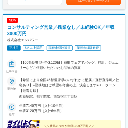
（エージェントサービス）
動）■更改（不定期）賃金はあくまでも目安の金額であり、選考を
・業務効率化・動線改善
通じて上下する可能性があります。月給(月額)は固定手当を含めた
・看護補助者との役割分担の整理
表記です。
・現場課題の把握と改善提案
NEW
▼1日：管理業務サポート（育成日）
コンサルティング営業／残業なし／未経験OK／年収
・師長・看護部長と帯同
3000万円
・会議同席（師長会、ベッドコントロール会議など）
株式会社エンパワー
・人員配置の考え方の学習
・経営数値の読み方の習得
正社員
5名以上採用
職種未経験歓迎
業種未経験歓迎
・医師・多職種との調整業務の見学と補助
■特徴：
【100%反響型×年休120日】買取フェアでバッグ、時計、ジュエ
（1）現場を離れずに経営を学べる
リーなどご依頼いただいたお品物の買取
仕事内容
管理職にならないと学べない内容を、実地で学べます。
（2）全国の病院を支援できる
【希望により全国46都道府県のいずれかに配属／直行直帰可／社
一つの病院だけでなく、様々な規模・機能の病院を経験できま
宅あり】※勤務地はご希望を考慮の上、決定します※U・Iターン歓
す。
勤務地
迎（社宅あり） ※マイカー通勤OK（地域により規定あり。詳細
【最寄り駅】
（3）将来の幹部候補育成ポジション
はお問合せください）◆北海道・東北北海道・青森・岩手・秋
西新宿駅、都庁前駅、西新宿五丁目駅
このポジションは「応援要員」ではなく、将来の看護管理者・本
田・宮城・山形・福島◆関東東京・神奈川・千葉・埼玉・茨城・
部人材の育成枠です。※経験を積んで将来的にマネジメント力・経
栃木・群馬◆中部山梨・新潟・富山・石川・福井・長野・岐阜・
年収7140万円（入社10年目）
営能力がついた場合、出張の頻度を減らしたり、一定の勤務地で
静岡・愛知・三重◆近畿滋賀・京都・大阪・兵庫・和歌山・奈良
年収3120万円（入社6年目）
安定した生活も可能です。
給与
◆中国・四国鳥取・島根・岡山・広島・山口・香川・愛媛・高
知・徳島◆九州福岡・佐賀・長崎・熊本・大分・宮崎・鹿児島※適
■勤務地／配属候補先：
性に応じて直営店舗で経験を積んでいただく場合もあり《出張も
＼＼社員の70％が年収1000万円超／／