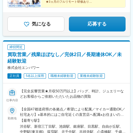
年収450万円（未経験入社2年目）年収590万円（未経験入社3年
公園駅、猿猴橋町駅、横川一丁目駅、城北駅
★3ヵ月のフルリモート研修あり！
目）年収770万円（未経験入社5年目）
★人気のWeb領域で成長できる！
★全員に成長のチャンス！
★スピード昇給・昇格可能！
★全国にプロジェクトあり！
★しっかり休めてオフも満喫♪
気になる
応募する
締切間近
買取営業／残業ほぼなし／完休2日／長期連休OK／未
経験歓迎
株式会社エンパワー
正社員
5名以上採用
職種未経験歓迎
業種未経験歓迎
【完全反響営業★月収50万円以上】バッグ、時計、ジュエリーな
どお客様からご依頼いただいたお品物の買取
仕事内容
【全国47都道府県の各拠点／希望により配属／マイカー通勤OK／
社宅あり】※基本的にはご自宅近くの直営店へ配属※お住まいのエ
勤務地
リアや配属先の人員状況により、入社後に他県の直営店に出張
【最寄り駅】
し、経験を積んでいただく可能性あり★U・Iターン歓迎 ★マイ
渋谷駅、新宿三丁目駅、池袋駅、銀座駅、目黒駅、自由が丘駅、
カー通勤OK（規定あり。詳細はお問い合わせください）＜募集エ
中野駅(東京都)、荻窪駅、北千住駅、吉祥寺駅、心斎橋駅、千歳駅