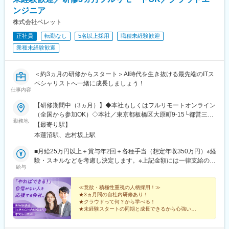
ンジニア
株式会社ベレット
正社員
転勤なし
5名以上採用
職種未経験歓迎
業種未経験歓迎
＜約3ヵ月の研修からスタート＞AI時代を生き抜ける最先端のITス
ペシャリストへ一緒に成長しましょう！
仕事内容
【研修期間中（3ヵ月）】◆本社もしくはフルリモートオンライン
（全国から参加OK）◇本社／東京都板橋区大原町9-15└都営三田
勤務地
線「本蓮沼駅」より徒歩4分└都営三田線「志村坂上駅」より徒歩
【最寄り駅】
9分【研修終了後】◆東京23区を中心とした全国各地のITプロジェ
本蓮沼駅、志村坂上駅
クト先※勤務地は希望を考慮します。※転居を伴う転勤はありませ
ん。※すべて徒歩10分以内の駅チカオフィスです。※フルリモー
■月給25万円以上＋賞与年2回＋各種手当（想定年収350万円）※経
ト・在宅勤務・リモートワークはプロジェクトによって異なりま
験・スキルなどを考慮し決定します。※上記金額には一律支給の住
給与
す。
宅手当2万円を含みます。※残業代は全額支給※試用期間6ヵ月あり
（期間中は月給23万円以上で、その他の待遇に変更なし）☆経験
がある方は、現職・前職給与を考慮します。☆明確な評価制度あ
≪意欲・積極性重視の人柄採用！≫
★3ヵ月間の自社内研修あり！
り。個人の頑張りに応じて評価します。【年収例】年収450万円
★クラウドって何？から学べる！
（経験2年入社）年収750万円（経験3年入社）年収950万円（経験
★未経験スタートの同期と成長できるから心強い！
5年入社）
★研修後は最先端プロジェクトで活躍！
★成長は昇給・昇格で評価！