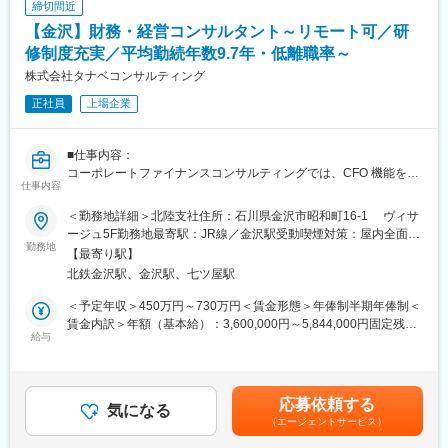
締切間近
◆活動計画の実行推進支援
■当社の将来ビジョン
【金沢】財務・経営コンサルタント～リモート可／研
目指すのは2028年3月期にグループ売上高500億、営業利益50億
■ポジションの魅力：
修制度充実／平均勤続年数9.7年・低離職率～
以上、約500店舗の展開！国内は毎年10～20、海外は20~30店舗
クライアントの企業規模は売上300億円～50億円の大手から中堅
の出店を予定しています。
株式会社タナベコンサルティング
企業・中小企業が中心です。建設業・食品製造業・運送業・機械
正社員
上場企業
製造業・サービス業など業種は幅広く、BtoB・BtoC・BtoG企業さ
まざまですので、多様な業界のマーケティング活動に携わること
ができる点も魅力です。環境分析から実行支援まで一気通貫でコ
■仕事内容：
ンサルティングをする中で、営業DX研修や組織設計などにも踏み
コーポレートファイナンスコンサルティングでは、CFO 機能を発
込みながら推進する点は、経営視点で組織を動かしながら成果を
仕事内容
揮し、企業再生から事業承継、ホールディング経営やグループ経
出すコンサルティング会社ならではの進め方として、大きな責任
営システム構築、IPO 支援まで、企業の成長ステージに合わせた
とやりがいを感じることができます。
＜勤務地詳細＞北陸支社住所：石川県金沢市昭和町16-1 ヴィサ
最適なコンサルティングを提供いたします。顧客価値を中心に据
ージュ5F勤務地最寄駅：JR線／金沢駅受動喫煙対策：屋内全面禁
えてビジネスモデルを再設計し、社内の無駄や不合理を省いて、
勤務地
■企業の特長：
煙
【最寄り駅】
そのモデルを実現する最適なビジネスプロセスを組み上げて頂き
ビジョン策定・M＆A・DX戦略策定などの戦略コンサルティング
北鉄金沢駅、金沢駅、七ツ屋駅
ます。
から、実装・実行のコンサルティングまで、各分野のプロフェッ
ショナルから顧客最適のチームを編成する「TCGチームコンサル
＜予定年収＞450万円～730万円＜賃金形態＞年俸制半期年俸制＜
【具体的には】
ティング」で、より本質的な課題を把握し、迅速かつ的確な解決
賃金内訳＞年額（基本給）：3,600,000円～5,844,000円固定残業
〇診断：
給与
策の提案を可能にしています。「短期的な目標」である顧客利益
手当/月：75,000円～122,000円（固定残業時間30時間0分/月）超
クライアントの業務フローを分析し、課題、対応策を抽出。改善
と、「中長期的な目的」であるビジョン実現を一致させるサステ
過した時間外労働の残業手当は追加支給＜月額＞375,000円～
ポイントに見合ったプランを立案し、経営成果を定量・定性の両
ナブルなコンサルティングを推進しています。
609,000円（12分割）（一律手当を含む）＜昇給有無＞有＜残業
面でまとめ、企画提案書を作成。
手当＞有＜給与補足＞※賞与について人事制度変更に伴い、賞与分
応募依頼する
〇提案報告、受注活動：
気になる
が基本給に組み込まれることになりました。(個人やチームの成果
（エージェントサービス）
診断結果、立案した改善プラン、成果予測を含めクライアントに
に応じてインセンティブとして追加支給する場合があります)賃金
提案・報告。