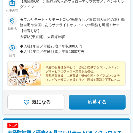
【未経験OK！】既存顧客へのフォローアップ営業／カウンセリン
グメイン
仕事内容
★フルリモート・リモートOK／転勤なし／東京都大田区の本社勤
務自宅や全国にあるサテライトオフィスでの勤務も可能！サテラ
勤務地
イトオフィスは駅から徒歩5分ほどの立地で好アクセス！好きな場
【最寄り駅】
所を選んで、自由にテレワークもできます。居住はどこでもOK！
大森駅(東京都)、大森海岸駅
基本リモートでの対応です！※敷地内全面禁煙
◆入社1年目／年齢25歳／年収800万円
◆入社2年目／年齢27歳／年収1000万円
給与
既存のお客様を中心に、当社が提供するコンサルティン
グサービスのフォロー業務をお任せ。
新規事業支援・人材育成・研修企画・ライフコンサルテ
ィングなど幅広い支援を行い、現状や課題を丁寧にヒア
リングし、社内のコンサルタントへつなぐ役割です。
気になる
応募する
NEW
未経験歓迎／研修3ヵ月フルリモートOK／クラウドエ