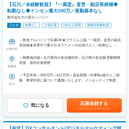
・クライアントとのコミュニケーションツールの導入
プロフェッショナルとしてのキャリアを築くことが可能です。
【石川／未経験歓迎】『一風堂』直営・副店長候補◆
・現状把握：調査→経営者とのミーティング、資料提出依頼／分
転勤なし◆インセン最大100万／夜勤基本なし
析→業界や顧客、組織体制、制度など
■当社の魅力：
・報告会の設定、報告書・議事録作成
株式会社力の源カンパニー
株式会社タナベコンサルティングは、1957年から企業を支援する
・コンサルティングに関わる契約締結などの実務
「Business Doctors」として、経営理念の実現に挑み続けていま
正社員
転勤なし
上場企業
5名以上採用
業種未経験歓迎
・継続契約のための現状分析・調査から提案（リピートのクライ
す。
アント7割）
プライム市場上場企業として安定した経営基盤を持ち、全国各地
のお客様と共に成長していく環境が整っています。
～飲食アルバイトで応募OK★プライム上場『一風堂』直営の副店
２．顧客創造
長候補★世界中で愛されるラーメンの仕掛け人へ／転勤なし・深
・クライアントやアライアンス先からの紹介、専門サイトからの
仕事内容
夜勤務基本なし／キャリアアップにつながるマネジメント・経営
問合せなどからクライアント訪問
スキル身につく～
＜勤務地詳細＞石川県内の各店舗住所：石川県の各店舗 受動喫煙
・クライアントへのインタビューから現状把握し、チームで提案
対策：屋内全面禁煙
の方向性を協議
＼＼ 難しい調理スキルはいっさい不問◎飲食業界でキャリア築
勤務地
・企画提案書を作成し、クライアントへ企画提案
きたい方へ ／／
・既存顧客70%、新規開拓30％、主な提案サービスはコンサルテ
＜予定年収＞369万円～422万円＜賃金形態＞年俸制※能力とご経
国内外で約300店舗、世界15の国や地域で展開する世界的ブラン
ィング・教育
験、希望年収に基づいて優遇いたします。インセンティブ制度あ
ド『一風堂』の店舗運営をお任せいたします。
３．研究会、セミナー
給与
り＜賃金内訳＞年額（基本給）：3,224,400円～3,568,800円固定
∟企画、当日のコーディネーターなどの運営
残業手当/月：39,300円～54,300円（固定残業時間20時間0分/月）
■職務内容
●研究会
超過した時間外労働の残業手当は追加支給＜月額＞308,000円～
・調理、仕込み、ホール業務
・経営層のための学びと体験の場
351,700円（12分割）（一律手当を含む）＜昇給有無＞有＜残業
・売上金、食材管理
応募依頼する
・各種研究テーマごとに定期開催
気になる
手当＞有＜給与補足＞■昇給年1回、インセンティブ制度：年4回
・店舗の衛生管理
（エージェントサービス）
・時代のトレンドや社会課題などを捉えた成功企業の講演や視察
（店舗の目標達成時に支給）■モデル例:・入社2年目24歳・店長
・スタッフ育成、シフト管理
から最新情報を吸収
職/(インセンティブ含む年俸)470万円・入社5年目27歳・SV職/(イ
・店舗の経営戦略
・同じ課題解決に取り組む参加企業との交流・情報交換を実施
ンセンティブ含む年俸)580万円賃金はあくまでも目安の金額であ
など、経験・能力・希望に応じ、業務の幅を広げていけます！
●セミナー
り、選考を通じて上下する可能性があります。月給(月額)は固定手
【金沢】DXコンサルタント(デジタルマーケティング領