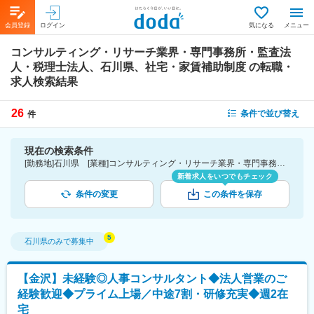
会員登録
ログイン
気になる
メニュー
コンサルティング・リサーチ業界・専門事務所・監査法
人・税理士法人、石川県、社宅・家賃補助制度
の転職・
求人検索結果
26
条件で並び替え
件
現在の検索条件
[勤務地]石川県 [業種]コンサルティング・リサーチ業界・専門事務所・監査法人・税理士法人 [詳細条件](待遇・福利厚生)社宅・家賃補助制度
新着求人をいつでもチェック
条件の変更
この条件を保存
石川県
のみで募集中
【金沢】未経験◎人事コンサルタント◆法人営業のご
経験歓迎◆プライム上場／中途7割・研修充実◆週2在
宅