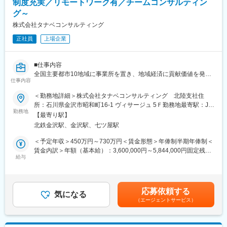
制度充実／リモートワーク有／チームコンサルティン
・プロジェクトメンバー選定やスケジュール調整、プロジェクト
グ～
進捗管理
・クライアントとのコミュニケーションツールの導入
株式会社タナベコンサルティング
・現状把握（調査・分析）
正社員
上場企業
・報告会の設定、報告書作成
・コンサルティングに関わる契約締結などの実務
・継続契約のための現状分析・調査から提案（リピートのクライ
■仕事内容
アント7割）
全国主要都市10地域に事業所を置き、地域経済に貢献価値を発揮
仕事内容
しています。企業の課題に応じてチームを組成し、各企業にとっ
■組織構成：
て最適なビジネスモデル改革を支援して頂きます。理念を実装さ
経験豊富なコンサルタントと若手社員がバランスよく在籍してお
＜勤務地詳細＞株式会社タナベコンサルティング 北陸支社住
せるパーパス経営の確立から、成長戦略をベースとした長期ビジ
り、アットホームな雰囲気で協力しながら業務を進めています。
所：石川県金沢市昭和町16-1 ヴィサージュ 5Ｆ勤務地最寄駅：JR
ョン・中期経営計画の策定、実行具体策の実装、グローバル戦略
勤務地
線／金沢駅受動喫煙対策：敷地内全面禁煙
【最寄り駅】
や新規事業開発など経営に必要不可欠なコンサルティングを目指
■働く環境：
北鉄金沢駅、金沢駅、七ツ屋駅
します。【変更の範囲：会社の定める業務】
在宅勤務や勤務時間の選択など、フレキシブルな働き方が可能で
す。
＜予定年収＞450万円～730万円＜賃金形態＞年俸制半期年俸制＜
【コンサルティングテーマ例】
※8時～16時半／9時半～18時／10時～18時半で選択可能
賃金内訳＞年額（基本給）：3,600,000円～5,844,000円固定残業
経営理念・パーパスの策定/業種別の事業戦略/サステナビリティ
給与
ワークライフバランスに配慮した制度や子育て支援制度（小学校4
手当/月：75,000円～122,000円（固定残業時間30時間0分/月）超
（ESG・SDGs）/中長期ビジョンの策定 等
年生まで可）も充実しており、育児休暇から復職する社員は100%
過した時間外労働の残業手当は追加支給＜月額＞375,000円～
です
609,000円（12分割）（一律手当を含む）＜昇給有無＞有＜残業
■業務詳細
手当＞有＜給与補足＞※賞与について人事制度変更に伴い、賞与分
応募依頼する
１．コンサルティング
気になる
■キャリアパス：
が基本給に組み込まれることになりました。(個人やチームの成果
（エージェントサービス）
∟現状把握～課題発見～対策検討～実行支援～成果報告
入社後は企業内大学で、コンサルタントに必要な基礎知識と専門
に応じてインセンティブとして追加支給する場合があります)賃金
・プロジェクトメンバー選定やスケジュール調整、プロジェクト
領域が体系的に学べます。
はあくまでも目安の金額であり、選考を通じて上下する可能性が
進捗管理
その後、2～3年でコンサルティングの主導や後輩育成に携わり、
あります。月給(月額)は固定手当を含めた表記です。