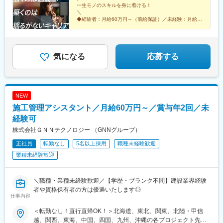
駅、高輪ゲートウェイ駅、神谷町駅、外苑前駅、国立駅、南新宿
一生モノのスキルを身に着ける！
高待遇をご用意しております。ご希望の方は面接にてお気軽にご
ーー■未経験者は月給35万円～＋賞与年2回＋各種手当 ※これま
駅、初台駅、千駄ケ谷駅、曙橋駅、国立競技場駅、四谷三丁目
＼
質問ください。
での経験・スキル・年齢を考慮して、決定いたします※残業代は別
駅、西荻窪駅、富士見ケ丘駅、荻窪駅、神保町駅、淡路町駅、市
◆経験者：月給60万円～（前給保証）／未経験：月給
途全額支給します。＼勤務地特典！／入社祝い金として別途20万
35万円～
ケ谷駅、九段下駅、上野御徒町駅、昭和島駅、池上駅、糀谷駅、
◆完全週休2日制（土日祝休み）＆残業少なめ
円を支給いたします◎
八丁堀駅(東京都)、日本橋駅(東京都)、築地市場駅、水天宮前駅、
◆未経験からでも成長できる環境◎
新富町駅(東京都)、勝どき駅、京橋駅(東京都)、新中野駅、京王八
王子駅、武蔵五日市駅、西台駅、本蓮沼駅、青物横丁駅、武蔵境
気になる
応募する
駅、三鷹駅、吉祥寺駅、本郷三丁目駅、湯島駅、飯田橋駅、鬼子
母神前駅、向原駅(東京都)、池袋駅、両国駅、錦糸町駅、池尻大橋
駅、東武練馬駅、新横浜駅、横浜駅、桜木町駅、二俣新町駅、松
戸新田駅、松飛台駅、スポーツセンター駅、みつわ台駅、蘇我
NEW
駅、海浜幕張駅、前原駅、船橋日大前駅、柏駅、柏の葉キャンパ
施工管理アシスタント／月給60万円～／賞与年2回／未
ス駅、新千葉駅、京成稲毛駅、新八柱駅、大宮駅(埼玉県)、南浦和
駅、さいたま新都心駅、北浦和駅、浦和駅、和光市駅、西川口
経験可
駅、東川口駅、朝霞駅、新越谷駅、川越駅、志木駅、所沢駅、草
株式会社ＧＮＮテクノロジー （GNNグループ）
加駅、大阪難波駅、淀屋橋駅、渡辺橋駅、沢ノ町駅、我孫子町
正社員
転勤なし
5名以上採用
職種未経験歓迎
駅、平林駅(大阪府)、中ふ頭駅、西大橋駅、肥後橋駅、阿波座駅、
北浜駅(大阪府)、なんば駅(南海線)、天満橋駅、長堀橋駅、谷町六
業種未経験歓迎
丁目駅、心斎橋駅、松屋町駅、堺筋本町駅、門真南駅、横堤駅、
矢田駅(大阪府)、東部市場前駅、今川駅(大阪府)、出戸駅、中津駅
(大阪府・阪急線)、なにわ橋駅、天満駅、中津駅(地下鉄)、中崎町
＼職種・業種未経験歓迎／【学歴・ブランク不問】建設業界経験
駅、扇町駅(大阪府)、西梅田駅、大阪梅田駅(阪神線)、矢場町駅、
者や資格保有者の方は優遇いたします◎
仕事内容
瑞穂区役所駅、日比野駅(名古屋市営)、伏屋駅、稲永駅、笠寺駅、
左京山駅、武蔵小杉駅、目黒駅、秋葉原駅、新橋駅、東京駅、町
＜転勤なし！直行直帰OK！＞北海道、東北、関東、北陸・甲信
田駅、大手町駅(東京都)、中野駅(東京都)、大門駅(東京都)、西日
越、関西、東海、中国、四国、九州、沖縄の各プロジェクト先★