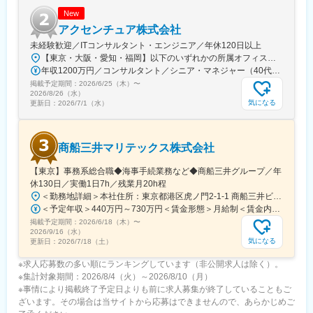
New
アクセンチュア株式会社
未経験歓迎／ITコンサルタント・エンジニア／年休120日以上
【東京・大阪・愛知・福岡】以下のいずれかの所属オフィスもしくは各エリアのプロジェクト先 所属オフィス：■赤坂インターシティ■関西オフィス■アクセンチュア・アドバンスト・テクノロジーセンター名古屋■福岡オフィス※詳細は勤務地一覧よりご覧いただけます。※所属オフィスを問わずプロジェクトにより、国内出張、海外出張の可能性があります【魅力ポイント│世界の知恵を活用】世界中のベストプラクティスがデータベースに集約されており、数多くの事例や社員の知恵を活用できます。日本では前例のない案件でも、世界各国の社員からオンライン・オフライン（海外出張）問わず、気軽にアドバイスを受けることができます。★ この求人のPOINT ★￣￣V￣￣￣￣￣￣￣￣￣＃世界約78万人規模の大手基盤で安定性◎若手から裁量大きく挑戦・成長できる環境＃土日祝休／連続5日以上の休暇取得も可能！／フルフレックス（コアタイムなし）＃コンサル・IT未経験者向けの手厚い研修◎／メンター制度もあるため安心してチャレンジOK！
年収1200万円／コンサルタント／シニア・マネジャー（40代） 年収1000万円／テクノロジーアーキテクト（30代）
掲載予定期間：
2026/6/25（木）
〜
2026/8/26（水）
気になる
更新日：
2026/7/1（水）
商船三井マリテックス株式会社
【東京】事務系総合職◆海事手続業務など◆商船三井グループ／年
休130日／実働1日7h／残業月20h程
＜勤務地詳細＞本社住所：東京都港区虎ノ門2-1-1 商船三井ビル勤務地最寄駅：東京メトロ銀座線／虎ノ門駅受動喫煙対策：屋内全面禁煙変更の範囲：会社の定める事業所
＜予定年収＞440万円～730万円＜賃金形態＞月給制＜賃金内訳＞月額（基本給）：291,800円～487,000円＜月給＞291,800円～487,000円＜昇給有無＞有＜残業手当＞有＜給与補足＞※上記想定年収には賞与3ヶ月分を含みます。金額は目安の金額であり、これまでのご経験・スキル・現年収等を総合的に考慮し決定いたします。■昇給：年1回■賞与：3ヶ月分（前年度実績）賃金はあくまでも目安の金額であり、選考を通じて上下する可能性があります。月給(月額)は固定手当を含めた表記です。
掲載予定期間：
2026/6/18（木）
〜
2026/9/16（水）
気になる
更新日：
2026/7/18（土）
※求人応募数の多い順にランキングしています（非公開求人は除く）。
※集計対象期間：2026/8/4（火）～2026/8/10（月）
※事情により掲載終了予定日よりも前に求人募集が終了していることもご
ざいます。その場合は当サイトから応募はできませんので、あらかじめご