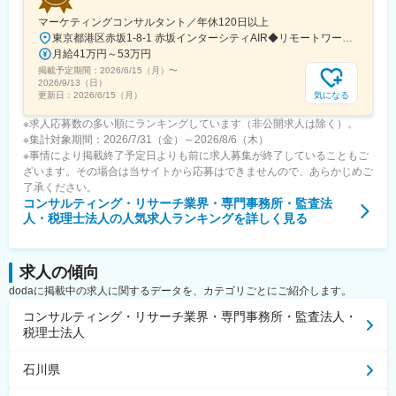
マーケティングコンサルタント／年休120日以上
東京都港区赤坂1-8-1 赤坂インターシティAIR◆リモートワーク相談可◆当面転勤なし＜アクセス＞東京メトロ銀座線、南北線「溜池山王駅」直結東京メトロ千代田線、丸ノ内線「国会議事堂前駅」直結※変更の範囲：会社の定める事業所※受動喫煙対策：屋内全面禁煙◆ この求人のPOINT ◆￣￣V￣￣￣￣￣￣￣￣￣＃世界約78万人規模の大手基盤で安定性◎裁量大きく挑戦・成長できる環境＃土日祝休／連続5日以上の休暇取得も可能！／フルフレックス（コアタイムなし）＃各国から集結したノウハウを活用して、国内の先駆けとなる提案もできる
月給41万円～53万円
掲載予定期間：
2026/6/15（月）
〜
2026/9/13（日）
気になる
更新日：
2026/6/15（月）
※求人応募数の多い順にランキングしています（非公開求人は除く）。
※集計対象期間：2026/7/31（金）～2026/8/6（木）
※事情により掲載終了予定日よりも前に求人募集が終了していることもご
ざいます。その場合は当サイトから応募はできませんので、あらかじめご
了承ください。
コンサルティング・リサーチ業界・専門事務所・監査法
人・税理士法人
の人気求人ランキングを詳しく見る
求人の傾向
dodaに掲載中の求人に関するデータを、カテゴリごとにご紹介します。
コンサルティング・リサーチ業界・専門事務所・監査法人・
税理士法人
石川県