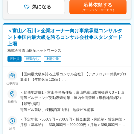
・事業承継は「経営の承継」と自社株を含めた「財産の承継」の2
賞与年1回賃金はあくまでも目安の金額であり、選考を通じて上下
定から現場における商品・サービスのマーケティングに至るまで
応募依頼する
つの側面があるため、株価の問題だけではなく、後継者問題や財
気になる
する可能性があります。月給(月額)は固定手当を含めた表記です。
企業の経営全般を支援しております。
（エージェントサービス）
産分割等の課題を解決する必要があります。
「First Call Company 100年先も一番に選ばれる会社」をクライア
・そして、親族承継・社員承継・M&A・IPO等、複数の選択肢か
ント企業とともに目指しております。
ら、企業オーナーに寄り添って最適な出口をコンサルティングし
ていく必要があります。
＜富山／石川＞企業オーナー向け事業承継コンサルタ
・最近では、財産領域の支援にとどまらず、一族と事業が共に支
ント◆国内最大級を誇るコンサル会社◆スタンダード
え合う関係を維持していくために必要な事項を整理するサービス
上場
（通称、ファミリーオフィスサービス）を専門部隊と連携して提
供しています。
株式会社青山財産ネットワークス
正社員
転勤なし
上場企業
■業務詳細（業務の流れ）：
・紹介者（金融機関、生保、M&A支援企業など）との顧客開拓の
企画と実行
【国内最大級を誇る上場コンサル会社】【テクノロジー武装×プロ
・お客様との打ち合わせ・問題点のヒアリングなど
集団】【年間休日125日】
・現状分析作業、現状分析結果に基づく課題の整理
仕事内容
・提案内容の企画と提案資料の作成、お客様への提案
■募集背景：
・打合せ資料の作成 、お客様との打ち合わせ
＜勤務地詳細1＞富山事務所住所：富山県富山市桜橋通り3－1 山
・当社拠点戦略施策を推進するにあたり、北陸拠点の稼働を本格
・各種対策の実行支援
電気ビルディング受動喫煙対策：屋内全面禁煙＜勤務地詳細2＞金
化するため、新たに1名の採用を開始いたします。
勤務地
・各種専門家（弁護士・司法書士など）との連携
沢事務所（場所未定）住所：石川県 受動喫煙対策：屋内全面禁煙
【最寄り駅】
・その他、セミナーや勉強会・書籍の企画と実行
変更の範囲：無
電気ビル前駅、桜橋駅(富山県)、地鉄ビル前駅
■業務内容：
・当社北陸拠点開設に伴い、北陸エリアの金融機関（銀行や税理
■組織について：
＜予定年収＞550万円～700万円＜賃金形態＞月給制＜賃金内訳＞
士事務所等）とのパイプライン構築および開拓に注力いただきま
・コンサルティング事業本部 拠点統括部に配属予定です。
月額（基本給）：330,000円～400,000円＜月給＞390,000円～
す。
給与
└統括部長１名
480,000円（一律手当を含む）＜昇給有無＞有＜残業手当＞有＜
・また、企業オーナーの相続・事業承継のコンサルティング業務