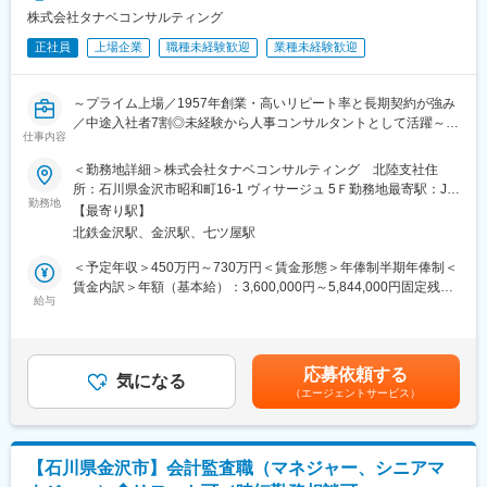
株式会社タナベコンサルティング
正社員
上場企業
職種未経験歓迎
業種未経験歓迎
～プライム上場／1957年創業・高いリピート率と長期契約が強み
／中途入社者7割◎未経験から人事コンサルタントとして活躍～
仕事内容
■採用背景：
＜勤務地詳細＞株式会社タナベコンサルティング 北陸支社住
株式会社タナベコンサルティングは、全国主要都市10地域に拠点
所：石川県金沢市昭和町16-1 ヴィサージュ 5Ｆ勤務地最寄駅：JR
を持ち、地域密着で経営課題を解決しています。
勤務地
線／金沢駅受動喫煙対策：敷地内全面禁煙
【最寄り駅】
現在、HRコンサルティング業務の拡大に伴い、新たな人材を募集
北鉄金沢駅、金沢駅、七ツ屋駅
しています。
未経験の方も大歓迎。充実した研修制度を通じて成長いただける
＜予定年収＞450万円～730万円＜賃金形態＞年俸制半期年俸制＜
環境を整えています。
賃金内訳＞年額（基本給）：3,600,000円～5,844,000円固定残業
給与
手当/月：75,000円～122,000円（固定残業時間30時間0分/月）超
■職務概要：
過した時間外労働の残業手当は追加支給＜月額＞375,000円～
戦略人事の構築や人事制度の設計、人材育成支援などを担当して
609,000円（12分割）（一律手当を含む）＜昇給有無＞有＜残業
いただきます。
手当＞有＜給与補足＞■賞与：会社業績に応じて支給される場合が
応募依頼する
クライアントの現状把握から課題発見、対策検討、実行支援、成
気になる
ある賃金はあくまでも目安の金額であり、選考を通じて上下する
（エージェントサービス）
果報告までを一貫して行い、企業の成長をサポートします。
可能性があります。月給(月額)は固定手当を含めた表記です。
HRコンサルタントとして、多様な業種のクライアントと関わるこ
とで、幅広い知識と経験を積むことができます。
【石川県金沢市】会計監査職（マネジャー、シニアマ
■業務詳細：