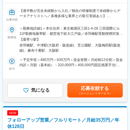
＜地域が抱えるDX/SXの課題例＞
デジタルインフラの整備
変更の範囲：会社の定める業務
【過半数が完全未経験から入社／独自の研修制度で未経験からデ
人材の不足と移住・定住促進
ータアナリストへ／多種多様な業界との取引実績あり】
地域特有の産業構造と課題への対応など
仕事内容
データを活用して企業の業務課題を解決する当社にて、データア
＜当社のプロジェクト実例＞
＜勤務地詳細1＞本社住所：東京都港区三田1-4-28 三田国際ビル
ナリストを募集いたします。
https://www.ccube-consulting.co.jp/case/
11F勤務地最寄駅：都営地下鉄大江戸線／赤羽橋駅受動喫煙対策：
勤務地
屋内全面禁煙＜勤務地詳細2＞大阪オフィス住所：大阪府大阪市北
【最寄り駅】
■業務概要
＜入社の決め手＞
区大深町6番38号 グラングリーン大阪 北館 JAM BASE 4階
赤羽橋駅、中津駅(大阪府・阪急線)、芝公園駅、大阪梅田駅(阪急
クライアントから受領するデータを分析し、業務課題解決・経営
例１（前職：ITコンサルタント）
JAM-STUDIO 404号室勤務地最寄駅：JR線／大阪駅受動喫煙対
線)、麻布十番駅、大阪駅
課題解決に向けたプロジェクトへ参画頂きます。
「コロナ禍のワクチン接種事業に参画した経験を通じ、社会貢献
策：屋内喫煙可能場所あり
本ポジションはアナリスト職として「知りたいことが分かる分
への強い思いを再認識。当社の地域活性化の理念に共感し、この
＜予定年収＞480万円～630万円＜賃金形態＞月給制12分割＜賃金
析」「議論するための材料となる分析」「仮説が正しいか検証で
企業で自分の思いを実現できると感じて入社を決意。」
内訳＞月額（基本給）：320,000円～400,000円固定残業手当/
きる分析」を実施していただきます。
給与
月：80,000円～100,000円（固定残業時間32時間0分/月）超過し
プロジェクトは課題ヒアリング→データの分析・可視化→分析結
例２（前職：大手日系コンサルティング会社）
た時間外労働の残業手当は追加支給＜月給＞400,000円～500,000
果によるご提案・議論のフローにて進んでいきます。
「転職エージェントから地方創生に本気で取り組む会社の設立話
円（一律手当を含む）＜昇給有無＞有＜残業手当＞有＜給与補足
を聞き、興味を持った。当社のビジョンやスタートアップならで
＞オファー年収はご経験・スキルに応じて決定いたします。リア
応募依頼する
■プロジェクト例（JR西日本様プロジェクト、一例）
気になる
はの魅力に惹かれ、設立時に入社を決意。現在は中堅・中小企業
ルタイムプロモーションという評価制度があり、毎月、昇給の機
（エージェントサービス）
（1）鉄道生産性向上
の力を引き出し、地域社会の課題解決に貢献することに意義を感
会があります。過去には入社2ヶ月で給与が上がった方もいます。
・CBM(Condition Based Maintenance)への統計学的/機械学習的
じている。」
賃金はあくまでも目安の金額であり、選考を通じて上下する可能
アプローチの適用
性があります。月給(月額)は固定手当を含めた表記です。
・流動データの可視化と、それに基づく施策の検討
例３（前職：地方公務員）
NEW
「市のデジタル政策立案・DX推進を担当する中で、地域活性化に
フォローアップ営業／フルリモート／月給35万円／年
（2）マーケティング分野への適用拡大
は多様なプレーヤーの連携が不可欠と感じた。当社が地域創生の
・山陽新幹線および近畿圏在来線の収益向上に関する共同プロジ
休128日
旗振り役となり得る存在であると考え、業界未経験ながらもその