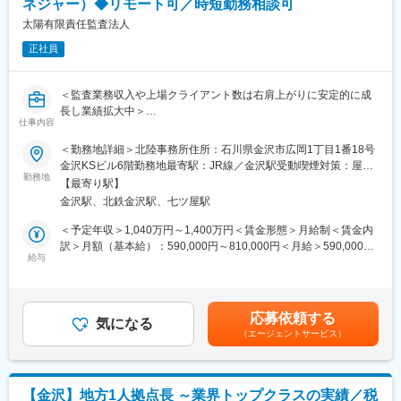
ネジャー）◆リモート可／時短勤務相談可
・プロジェクトメンバー選定やスケジュール調整、プロジェクト
進捗管理
太陽有限責任監査法人
・クライアントとのコミュニケーションツールの導入
正社員
・現状把握（調査・分析）
・報告会の設定、報告書作成
・コンサルティングに関わる契約締結などの実務
＜監査業務収入や上場クライアント数は右肩上がりに安定的に成
・継続契約のための現状分析・調査から提案（リピートのクライ
長し業績拡大中＞
アント7割）
仕事内容
監査業務（国内・国際）を中心に、株式公開支援や内部統制支援
＜勤務地詳細＞北陸事務所住所：石川県金沢市広岡1丁目1番18号
■組織構成：
等を幅広くご担当いただきます。
金沢KSビル6階勤務地最寄駅：JR線／金沢駅受動喫煙対策：屋内
経験豊富なコンサルタントと若手社員がバランスよく在籍してお
部門ごとに案件を細分化していないため、横断的に業務を経験す
勤務地
全面禁煙変更の範囲：会社の定める事業所
り、アットホームな雰囲気で協力しながら業務を進めています。
【最寄り駅】
ることができます。
金沢駅、北鉄金沢駅、七ツ屋駅
※監査とアドバイザリー業務の割合については、ご本人の希望を考
■働く環境：
慮します。
＜予定年収＞1,040万円～1,400万円＜賃金形態＞月給制＜賃金内
在宅勤務や勤務時間の選択など、フレキシブルな働き方が可能で
訳＞月額（基本給）：590,000円～810,000円＜月給＞590,000円
す。
■業務詳細
給与
～810,000円＜昇給有無＞有＜残業手当＞無＜給与補足＞※上記記
※8時～16時半／9時半～18時／10時～18時半で選択可能
【国際業務】
載の年収は、月給に12か月と「各職階毎の平均賞与月数」を合わ
ワークライフバランスに配慮した制度や子育て支援制度（小学校4
◎リファードイン業務：各国グラントソントンの監査クライアン
せた月数を乗じて算出した想定年収です※残業代やその他手当は別
年生まで可）も充実しており、育児休暇から復職する社員は100%
ト（外資系企業）の日本子会社の監査業務等への対応（監査、特
途支給されます■賞与：年2回（6月・12月）※2018年度から毎
です
応募依頼する
定項目の監査手続、合意された手続、レビュー）
気になる
年、上記記載の年2回の賞与とは別に、特別賞与（8月）の支給実
（エージェントサービス）
◎リファードアウト業務：当法人の監査クライアント（日系企
績あり賃金はあくまでも目安の金額であり、選考を通じて上下す
■キャリアパス：
業）の海外子会社の監査J-SOX業務を各国の海外メンバーファー
る可能性があります。月給(月額)は固定手当を含めた表記です。
入社後は企業内大学で、コンサルタントに必要な基礎知識と専門
ムへ依頼し、親会社監査人としてグループ監査を実施
領域が体系的に学べます。
◎海外メンバーファームと連携した、内部監査サポート業務
その後、2～3年でコンサルティングの主導や後輩育成に携わり、
【金沢】地方1人拠点長 ～業界トップクラスの実績／税