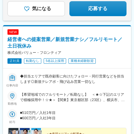
新中野駅、京王八王子駅、武蔵五日市駅、西台駅、本蓮沼駅、大
◎
橋駅、刈谷駅、星ケ丘駅(愛知県)、高蔵寺駅、ＪＲ難波駅、中百舌
森海岸駅、青物横丁駅、武蔵境駅、三鷹駅、吉祥寺駅、湯島駅、
気になる
応募する
鳥駅、大曽根駅、赤池駅(愛知県)、大阪駅、新大阪駅、北新地駅、
飯田橋駅、鬼子母神前駅、向原駅(東京都)、池袋駅、志茂駅、両国
大阪阿部野橋駅、近鉄名古屋駅、名鉄名古屋駅、博多駅、天神
駅、錦糸町駅、池尻大橋駅、高松駅(東京都)、東武練馬駅、新横浜
駅、福岡空港駅(鉄道)、姪浜駅、西新駅、天神南駅、大橋駅(福岡
駅、横浜駅、桜木町駅、二俣新町駅、松戸新田駅、松飛台駅、ス
県)、中洲川端駅、千早駅、三ノ宮駅、尼崎駅(東海道本線)、神戸
ポーツセンター駅、みつわ台駅、蘇我駅、海浜幕張駅、前原駅、
駅(兵庫県)、姫路駅、新長田駅、明石駅、西宮北口駅、加古川駅、
NEW
船橋日大前駅、柏駅、柏の葉キャンパス駅、新千葉駅、京成稲毛
王寺駅、近鉄奈良駅、学園前駅(奈良県)、大和西大寺駅、生駒駅、
経営者への提案営業／新規営業ナシ／フルリモート／
駅、新八柱駅、大宮駅(埼玉県)、南浦和駅、さいたま新都心駅、北
和歌山駅、和歌山市駅、京都駅、京阪山科駅、烏丸駅、草津駅(滋
浦和駅、浦和駅、和光市駅、西川口駅、東川口駅、朝霞駅、新越
土日祝休み
賀県)、南草津駅、京阪石山駅、瀬田駅(滋賀県)、竹田駅(京都府)、
谷駅、川越駅、蕨駅、志木駅、所沢駅、草加駅、大阪難波駅、淀
大通駅、札幌駅、仙台駅、岡山駅、下関駅、松江駅、鳥取駅、広
株式会社バリュー・フロンティア
屋橋駅、渡辺橋駅、沢ノ町駅、我孫子町駅、平林駅(大阪府)、中ふ
島駅、福山駅、横川駅、新白島駅、西条駅(広島県)、西高屋駅、東
正社員
転勤なし
5名以上採用
業種未経験歓迎
頭駅、西大橋駅、肥後橋駅、阿波座駅、北浜駅(大阪府)、なんば駅
広島駅、八本松駅、北参道駅、浜松町駅、西日暮里駅(舎人ライナ
(南海線)、天満橋駅、長堀橋駅、谷町六丁目駅、大阪ビジネスパー
ー)、大崎広小路駅、祐天寺駅、江古田駅、二子新地駅、阿倍野駅
ク駅、心斎橋駅、松屋町駅、堺筋本町駅、門真南駅、矢田駅(大阪
(地下鉄)、鴫野駅、西中島南方駅、丸の内駅(愛知県)、小田井駅、
◆担当エリアで既存顧客に向けたフォロー・同行営業などを担当
府)、東部市場前駅、今川駅(大阪府)、中津駅(大阪府・阪急線)、な
上前津駅、東別院駅、摂津富田駅、新今宮駅前駅、千鳥橋駅、千
します◎新規テレアポ・飛び込み営業一切なし
にわ橋駅、天満駅、中津駅(地下鉄)、中崎町駅、扇町駅(大阪府)、
里中央駅(大阪モノレール)、百舌鳥八幡駅、玉造駅、宮之阪駅、新
仕事内容
西梅田駅、大阪梅田駅(阪神線)、矢場町駅、瑞穂区役所駅、日比野
豊橋駅、なんば駅(地下鉄)、なかもず駅、森下駅(愛知県)、国際セ
駅(名古屋市営)、伏屋駅、稲永駅、笠寺駅、左京山駅、武蔵小杉
【希望地域でのフルリモート／転勤なし】 ＜★☆下記のエリア
ンター駅、祇園駅(福岡県)、西鉄福岡駅、櫛田神社前駅、西鉄千早
駅、目黒駅、秋葉原駅、新橋駅、東京駅、町田駅、綾瀬駅、大手
で積極採用中！☆★＞【関東】東京都区部（23区）、横浜市、川
駅、三宮駅(神戸新交通)、ハーバーランド駅、山陽姫路駅、西代
勤務地
町駅(東京都)、中野駅(東京都)、大門駅(東京都)、西日暮里駅、五
崎市、さいたま市、相模原市、千葉市【中部】名古屋市、浜松
駅、山陽明石駅、新王寺駅、鳥居前駅、田中口駅、山科駅、四条
反田駅、中目黒駅、泉岳寺駅、立川駅、小竹向原駅、二子玉川
市、新潟市【北海道・東北】札幌市、仙台市【中国・九州】広島
駅(京都市営)、石山駅、くいな橋駅、西４丁目駅、さっぽろ駅、仙
■510万円／入社1年目
駅、四ツ谷駅、あざみ野駅、湘南台駅、天王洲アイル駅、日吉駅
市、岡山市、福岡市、北九州市、熊本市◎上記のエリアに通える
台駅(地下鉄)、岡山駅前駅、横川駅(広島県)、白島駅(広島高速交通
■600万円／入社3年目
(神奈川県)、溝の口駅、長津田駅、登戸駅、戸塚駅、海老名駅(相
方は大歓迎です！＝＝＝日本全国希望エリアへの配属です。テレ
給与
線)、竹橋駅、御成門駅、新桜台駅、梅田駅(地下鉄)、蒲生四丁目
模線)、大和駅(神奈川県)、菊名駅、大船駅、橋本駅(神奈川県)、上
ワークでの業務＋対面商談（直行直帰）が基本となります。商談
駅、天王寺駅前駅、動物園前駅、駅前駅、平安通駅、呉服町駅(福
大岡駅、中央林間駅、川崎駅、千葉駅、新松戸駅、浦安駅(千葉
はオンラインで実施するケースもございます。必要な際はカーシ
岡県)、香椎宮前駅、三宮駅(神戸市営)、高速神戸駅、西新町駅、
＜★希望エリアへの配属★＞