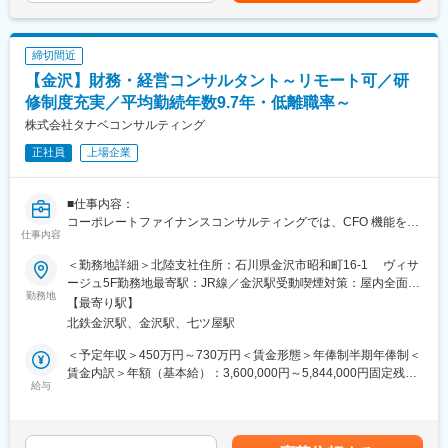
■当社について：
当社は新規事業の立ち上げを中心とした経営コンサルティングと
締切間近
システムの受託開発・SES事業を展開する会社で、現在はプロジ
ェクトマネージャー1名・リーダー1名・メンバー3名の計5名の組
【金沢】財務・経営コンサルタント～リモート可／研
織を構築しています。
修制度充実／平均勤続年数9.7年・低離職率～
株式会社タナベコンサルティング
■当社の魅力：
「困った人を助けたい」という思いから新規事業の立ち上げを支
正社員
上場企業
援する収益事業と宮城県塩釜市を舞台とする社会貢献事業を展開
中。戦略立案だけをお手伝いするのではなくお客様と一緒に汗を
かき、共に成功を分かち合うようなご支援を実施。
■仕事内容：
コーポレートファイナンスコンサルティングでは、CFO 機能を発
仕事内容
■当社の特徴：
揮し、企業再生から事業承継、ホールディング経営やグループ経
当社代表は東京で12年間のソフトウェア会社勤務を経て、故郷の
営システム構築、IPO 支援まで、企業の成長ステージに合わせた
＜勤務地詳細＞北陸支社住所：石川県金沢市昭和町16-1 ヴィサ
宮城県に戻ってきました。
最適なコンサルティングを提供いたします。顧客価値を中心に据
ージュ5F勤務地最寄駅：JR線／金沢駅受動喫煙対策：屋内全面禁
ビジネス開発を通じて自社が得たノウハウや知見を地域に還元し
えてビジネスモデルを再設計し、社内の無駄や不合理を省いて、
勤務地
煙
【最寄り駅】
ていくfunakuの取組みは、スタートアップとも地方創生とも違っ
そのモデルを実現する最適なビジネスプロセスを組み上げて頂き
北鉄金沢駅、金沢駅、七ツ屋駅
た新しい枠組みとなっていくと考えています。
ます。
前期は塩釜市を知るためにデスクトップリサーチとフィールドワ
＜予定年収＞450万円～730万円＜賃金形態＞年俸制半期年俸制＜
ークを繰り返し実施。
【具体的には】
賃金内訳＞年額（基本給）：3,600,000円～5,844,000円固定残業
今期はフィールドワークや当事者へのヒアリングを通じて、地域
〇診断：
給与
手当/月：75,000円～122,000円（固定残業時間30時間0分/月）超
の課題の内在化にチャレンジしました。現在は塩釜市の不のメカ
クライアントの業務フローを分析し、課題、対応策を抽出。改善
過した時間外労働の残業手当は追加支給＜月額＞375,000円～
ニズムの一部を自分たちなりに定義し、解決に向けたITの新規事
ポイントに見合ったプランを立案し、経営成果を定量・定性の両
609,000円（12分割）（一律手当を含む）＜昇給有無＞有＜残業
業を立ち上げようとしています。
面でまとめ、企画提案書を作成。
手当＞有＜給与補足＞※賞与について人事制度変更に伴い、賞与分