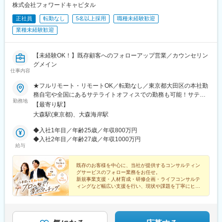
ェクト
一員として活躍したいと転職を決意。」
株式会社フォワードキャピタル
・Club J-WESTメンバーの利便性向上を目的とする共同プロジェ
正社員
転勤なし
5名以上採用
職種未経験歓迎
クト
変更の範囲：会社の定める業務
・ICOCAデータ分析における共同プロジェクトおよび、共同特許
業種未経験歓迎
出願
■研修制度
【未経験OK！】既存顧客へのフォローアップ営業／カウンセリン
研修では1か月半～2か月の期間にて当社独自の分析方法を習得し
グメイン
仕事内容
ていただくため、分析で使用するSQLというデータベース言語の
習得、データ可視化ツール（tableau）の習得を目指し研修を受け
★フルリモート・リモートOK／転勤なし／東京都大田区の本社勤
ていただきます。
務自宅や全国にあるサテライトオフィスでの勤務も可能！サテラ
研修後は疑似プロジェクトにて経験を積んでいただくか、実際の
勤務地
イトオフィスは駅から徒歩5分ほどの立地で好アクセス！好きな場
【最寄り駅】
プロジェクトへのアサインとなります。
所を選んで、自由にテレワークもできます。居住はどこでもOK！
大森駅(東京都)、大森海岸駅
基本リモートでの対応です！※敷地内全面禁煙
研修の流れ（一例）
◆入社1年目／年齢25歳／年収800万円
・データベースを扱うためのSQL
◆入社2年目／年齢27歳／年収1000万円
・データの取り扱い方法
給与
・データの読み解き方
・BIツール（Tableau）を活用したデータの可視化 等
既存のお客様を中心に、当社が提供するコンサルティン
グサービスのフォロー業務をお任せ。
■チーム内コミュニケーションについて
新規事業支援・人材育成・研修企画・ライフコンサルテ
ィングなど幅広い支援を行い、現状や課題を丁寧にヒア
情報交換の場としてチーム内でシェア会を実施しています。直近
リングし、社内のコンサルタントへつなぐ役割です。
のプロジェクト内容や、発表者が直近興味がある技術などについ
て情報交換を行い、相互の業務状況を理解したり、知識を深める
場として活用されています。