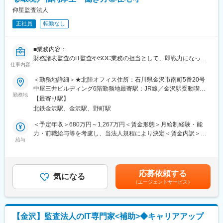
(1) 事務作業や集客などの業務は本部管轄で行います。付加価値の
仰星監査法人
■当法人の特徴
高い業務のみを担当いただくことで、地方拠点で高収入が期待で
Large6のひとつである国際会計事務所ネットワークのグラントソ
きます。
正社員
転勤なし
ントンにおける日本の加盟事務所として、135ヶ国以上で、700以
(2) リスクの高い相続税申告案件は審査部で審査チェックを行いま
上の拠点を有し、73000以上の職員が価値あるサービスを提供し
す。法人で契約している税理士損害賠償保険に加えて、大型の損
ています。
■業務内容：
害保険にも加入しているため万が一のことがあって安心です。
財務諸表監査のIT監査やSOC業務の担当として、即戦力になって
(3) 月間100万PVを誇るWEBメディアや全国ネットワークのある
変更の範囲：会社の定める業務
仕事内容
いただきます。
複数の大手金融機関との提携関係により継続的・安定的に業務を
受任できる体制があります。
＜勤務地詳細＞★北陸オフィス住所：石川県金沢市南町5番20号
■将来的にお任せしたいこと：
(4) 主要駅のレンタルオフィスが拠点です。来客の利便性などを重
中屋三井ビルディング6階勤務地最寄駅：JR線／金沢駅受動喫煙
当法人のIT専門家のコアのマネージャー等目指していただきたい
視し、受付サービスや会議室などの付帯設備があるところになり
勤務地
対策：敷地内喫煙可能場所あり変更の範囲：会社の定める事業所
【最寄り駅】
と考えています。
ます。
（リモートワーク含む）
北鉄金沢駅、金沢駅、野町駅
■やりがい
■キャリアパス：
◎お客様から直接感謝の言葉を頂ける
＜予定年収＞680万円～1,267万円＜賃金形態＞月給制経験・能
シニア⇒マネージャー
◎相続税申告は同じ案件がないため刺激的
力・前職給与等を考慮し、当法人規程により決定＜賃金内訳＞月
（最低3年程度）
◎初回相談から申告業務まで担当するため、自身の裁量をもって
給与
額（基本給）：420,000円～1,080,000円＜月給＞420,000円～
進められる
1,080,000円＜昇給有無＞有＜残業手当＞有＜給与補足＞■給与詳
■所属部署・組織の状態：
■充実のインセンティブ
細：◇シニア（月給制）：月額42万円～53万円／年額680万円～
◇東京：パートナー 1名、シニアマネージャー 1名、マネージャー
年1回役員賞与の支給があり、前年1年間を通じて行っていただい
850万円◇マネージャー・シニアマネージャー（年俸制）：月額
応募依頼する
2名、シニア 3名、非常勤2名（計9名）
た付加業務（不動産提案や生命保険提案等）に関するインセンテ
気になる
81万円～108万円／年額980万円～1267万円※時間外勤務手当はス
（エージェントサービス）
◇大阪：パートナー 1名、マネージャー 1名、シニア 1名、非常勤
ィブが支給されます。具体的には、担当した相続案件からグルー
タッフ・シニアのみ■賞与：年2回（6月12月）※業績により別途決
5名（計8名）
プ会社にトスアップしていただいた不動産や保険が決まった場合
算賞与あり賃金はあくまでも目安の金額であり、選考を通じて上
◇名古屋：パートナー 1名、シニアマネージャー 1名、非常勤 1名
に、グループ会社に入る報酬の一定額がインセンティブとなりま
下する可能性があります。月給(月額)は固定手当を含めた表記で
（計3名）
す。全スタッフの実績値から数十万～数百万円程度が想定されま
す。
【金沢】監査法人のIT専門家<補助>◆キャリアアップ
◇北陸：非常勤 1名（計1名）
す