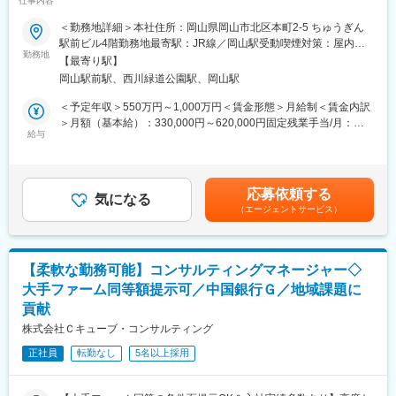
仕事内容
おかげさまで全国から注目＆引き合いを頂いていてます！
き方、専門性を尊重する、仕事とプライベートともに充実させ
る、生産性向上等の社員意識向上に繋がっています。
＜勤務地詳細＞本社住所：岡山県岡山市北区本町2-5 ちゅうぎん
本ポジションは地域が抱えるデジタルインフラの整備や人材の不
駅前ビル4階勤務地最寄駅：JR線／岡山駅受動喫煙対策：屋内全
足と移住・定住促進など、先進的なプロジェクトに関わることが
勤務地
変更の範囲：会社の定める業務
面禁煙変更の範囲：無
【最寄り駅】
できます。 課題が山積している地方というフィールドで、自治体
岡山駅前駅、西川緑道公園駅、岡山駅
や企業とコミュニケーションを取りながら業務を進めていく、社
会貢献性の高い仕事です。
＜予定年収＞550万円～1,000万円＜賃金形態＞月給制＜賃金内訳
＞月額（基本給）：330,000円～620,000円固定残業手当/月：
■業務概要
給与
70,000円～130,000円（固定残業時間30時間0分/月）超過した時
地域社会の課題解決のために、企業や自治体に対し、ちゅうぎん
間外労働の残業手当は追加支給＜月給＞400,000円～750,000円
グループの総合力を生かしたコンサル支援を行っていただきま
（一律手当を含む）＜昇給有無＞有＜残業手当＞有＜給与補足＞※
す。
予定年収はあくまでも目安の金額であり、選考を通じて上下する
応募依頼する
気になる
可能性があります。※上記年収には30時間/月分の固定残業代を含
（エージェントサービス）
■具体的な業務
んでいます。■昇給：年1回■賞与：年2回ご本人のパフォーマンス
◎まずはマネージャーと連携をしながら下記業務を通じてコンサ
に応じ積極的に昇給・昇進します。賃金はあくまでも目安の金額
ルタントスキルを習得いただきながらプロジェクトにご参画いた
であり、選考を通じて上下する可能性があります。月給(月額)は固
だきます。
定手当を含めた表記です。
【柔軟な勤務可能】コンサルティングマネージャー◇
・資料作成（パワーポイント等）やプロジェクトの議事録作成
大手ファーム同等額提示可／中国銀行Ｇ／地域課題に
・マネージャーの補佐業務
貢献
◎将来的には提案～プロジェクト受注～業務設計・運営等に携わ
っていただきます。
株式会社Ｃキューブ・コンサルティング
・戦略策定（ビジネスモデル、事業戦略、成長戦略、コスト構造
正社員
転勤なし
5名以上採用
改革、他）
・DX実行支援
・SX実行支援