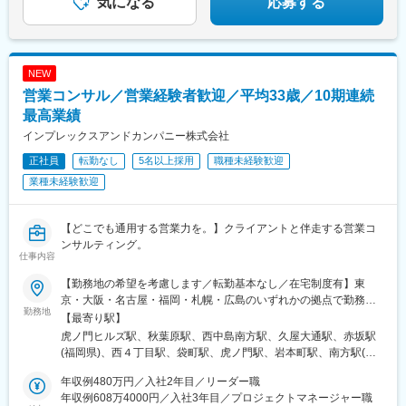
気になる
応募する
■配属組織構成
ディレクター含め合計15名、平均年齢は約33歳です。チームリー
ダーは前職化学系メーカーの研究職。その他、理系学部や大学
院、研究開発職出身者が活躍中です。
NEW
営業コンサル／営業経験者歓迎／平均33歳／10期連続
最高業績
インプレックスアンドカンパニー株式会社
正社員
転勤なし
5名以上採用
職種未経験歓迎
業種未経験歓迎
【どこでも通用する営業力を。】クライアントと伴走する営業コ
ンサルティング。
仕事内容
【勤務地の希望を考慮します／転勤基本なし／在宅制度有】東
京・大阪・名古屋・福岡・札幌・広島のいずれかの拠点で勤務◯
勤務地
東京本社東京都港区虎ノ門1-23-1 虎ノ門ヒルズ森タワー18階受動
【最寄り駅】
喫煙対策：あり（屋内禁煙 / 喫煙専用室あり)◯秋葉原営業所東京
虎ノ門ヒルズ駅、秋葉原駅、西中島南方駅、久屋大通駅、赤坂駅
都千代田区神田和泉町1-7-2 S-Glanzビル4階受動喫煙対策：あり
(福岡県)、西４丁目駅、袋町駅、虎ノ門駅、岩本町駅、南方駅(大
（敷地内禁煙）◯札幌営業所北海道札幌市中央区南一条西4-5-1 札
阪府)、栄町駅(愛知県)、薬院大通駅、大通駅、本通駅、神谷町
幌大手町ビル5階受動喫煙対策：あり（敷地内禁煙）◯名古屋営業
年収例480万円／入社2年目／リーダー職
駅、末広町駅(東京都)、新大阪駅、栄駅(愛知県)、西鉄福岡駅、狸
所愛知県名古屋市東区泉1-15-14 アルピニストビル6階受動喫煙対
年収例608万4000円／入社3年目／プロジェクトマネージャー職
小路駅、中電前駅