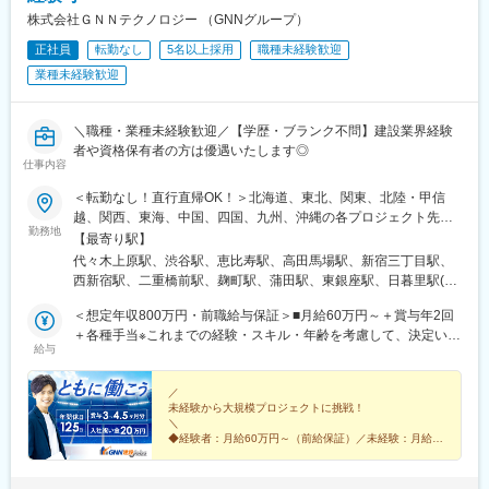
駅、東川口駅、朝霞駅、新越谷駅、川越駅、志木駅、所沢駅、草
株式会社ＧＮＮテクノロジー （GNNグループ）
加駅、大阪難波駅、淀屋橋駅、渡辺橋駅、沢ノ町駅、我孫子町
正社員
転勤なし
5名以上採用
職種未経験歓迎
駅、平林駅(大阪府)、中ふ頭駅、西大橋駅、肥後橋駅、阿波座駅、
北浜駅(大阪府)、なんば駅(南海線)、天満橋駅、長堀橋駅、谷町六
業種未経験歓迎
丁目駅、心斎橋駅、松屋町駅、堺筋本町駅、門真南駅、横堤駅、
矢田駅(大阪府)、東部市場前駅、今川駅(大阪府)、出戸駅、中津駅
(大阪府・阪急線)、なにわ橋駅、天満駅、中津駅(地下鉄)、中崎町
＼職種・業種未経験歓迎／【学歴・ブランク不問】建設業界経験
駅、扇町駅(大阪府)、西梅田駅、大阪梅田駅(阪神線)、矢場町駅、
者や資格保有者の方は優遇いたします◎
仕事内容
瑞穂区役所駅、日比野駅(名古屋市営)、伏屋駅、稲永駅、笠寺駅、
左京山駅、武蔵小杉駅、目黒駅、秋葉原駅、新橋駅、東京駅、町
＜転勤なし！直行直帰OK！＞北海道、東北、関東、北陸・甲信
田駅、大手町駅(東京都)、中野駅(東京都)、大門駅(東京都)、西日
越、関西、東海、中国、四国、九州、沖縄の各プロジェクト先★
暮里駅、五反田駅、中目黒駅、泉岳寺駅、立川駅、小竹向原駅、
勤務地
希望勤務地・通勤時間を考慮いたします！★直行直帰OK★U・Iタ
【最寄り駅】
二子玉川駅、四ツ谷駅、あざみ野駅、湘南台駅、天王洲アイル
ーン歓迎！住宅手当あり★転居を伴う転勤はありません北海道東
代々木上原駅、渋谷駅、恵比寿駅、高田馬場駅、新宿三丁目駅、
駅、日吉駅(神奈川県)、溝の口駅、長津田駅、登戸駅、戸塚駅、海
北／青森県・岩手県・宮城県・秋田県・山形県・福島県関東／東
西新宿駅、二重橋前駅、麹町駅、蒲田駅、東銀座駅、日暮里駅(舎
老名駅(相模線)、大和駅(神奈川県)、菊名駅、大船駅、橋本駅(神奈
京、神奈川、千葉、埼玉、茨城、栃木、群馬北陸・甲信越／富
人ライナー)、都電雑司ケ谷駅、押上駅、木場駅(東京都)、清澄白
川県)、上大岡駅、中央林間駅、川崎駅、稲毛駅、千葉駅、新松戸
山、石川、福井、新潟県、長野県、山梨県関西／大阪、京都、滋
＜想定年収800万円・前職給与保証＞■月給60万円～＋賞与年2回
河駅、有楽町駅、豊洲駅、南砂町駅、三田駅(東京都)、森下駅(東
駅、浦安駅(千葉県)、北習志野駅、京成船橋駅、新浦安駅、新鎌ケ
賀、兵庫、奈良、和歌山東海／愛知、静岡、三重、岐阜中国・四
＋各種手当※これまでの経験・スキル・年齢を考慮して、決定いた
京都)、高輪台駅、新木場駅、北千住駅、大崎駅、国分寺駅、東京
谷駅、市川駅、舞浜駅、南流山駅、本八幡駅(都営線)、船橋駅、西
給与
国／鳥取、島根、岡山、広島、山口、徳島、香川、高知、愛媛九
します※残業代は別途全額支給します。※前職給与保証について：
ビッグサイト駅、亀戸駅、テレコムセンター駅、六本木駅、田町
船橋駅、久喜駅、川口駅、南越谷駅、天下茶屋駅、伏見駅(愛知
州／福岡、佐賀、長崎、熊本、大分、宮崎、鹿児島、沖縄＼広島
年齢、経験、能力、適性を考慮して、支給額を決定します。ーー
駅(東京都)、白金高輪駅、高輪ゲートウェイ駅、神谷町駅、外苑前
県)、栄駅(愛知県)、東梅田駅、阿倍野駅(阪堺線)、鶴橋駅、京橋駅
にてビッグプロジェクト始動！／裁量のあるポジションをお任せ
ーーーーーーーーーーーーーーーーーーーーーーーーーーーーー
／
駅、国立駅、南新宿駅、初台駅、千駄ケ谷駅、曙橋駅、国立競技
(大阪府)、南方駅(大阪府)、上小田井駅、上飯田駅、鶴舞駅、藤が
未経験から大規模プロジェクトに挑戦！
◎より高待遇をご用意しております。ご希望の方は面接にてお気
ーー■未経験者は月給35万円～＋賞与年2回＋各種手当 ※これま
場駅、四谷三丁目駅、西荻窪駅、富士見ケ丘駅、荻窪駅、神保町
丘駅(愛知県)、金山駅(愛知県)、流山おおたかの森駅、藤沢駅、富
＼
軽にご質問ください。
での経験・スキル・年齢を考慮して、決定いたします※残業代は別
駅、淡路町駅、市ケ谷駅、九段下駅、上野御徒町駅、昭和島駅、
◆経験者：月給60万円～（前給保証）／未経験：月給
田駅(大阪府)、上牧駅(大阪府)、高槻駅、高槻市駅、天王寺駅、新
途全額支給します。＼勤務地特典！／入社祝い金として別途20万
35万円～
池上駅、糀谷駅、八丁堀駅(東京都)、日本橋駅(東京都)、築地市場
今宮駅、本町駅、江坂駅、弁天町駅、西九条駅、千里中央駅(北大
◆完全週休2日制（土日祝休み）＆残業少なめ
円を支給いたします◎
駅、水天宮前駅、新富町駅(東京都)、勝どき駅、京橋駅(東京都)、
阪急行)、茨木駅、三国ケ丘駅(大阪府)、森ノ宮駅、枚方市駅、豊
◆大規模プロジェクトに参画！あなたの経験を活かせる