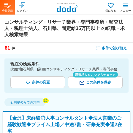
会員登録
ログイン
気になる
メニュー
コンサルティング・リサーチ業界・専門事務所・監査法
人・税理士法人、石川県、固定給35万円以上
の転職・求
人検索結果
81
条件で並び替え
件
現在の検索条件
[勤務地]石川県 [業種]コンサルティング・リサーチ業界・専門事務所・監査法人・税理士法人 [詳細条件](待遇・福利厚生)固定給35万円以上
新着求人をいつでもチェック
条件の変更
この条件を保存
石川県
のみで募集中
【金沢】未経験◎人事コンサルタント◆法人営業のご
経験歓迎◆プライム上場／中途7割・研修充実◆週2在
宅