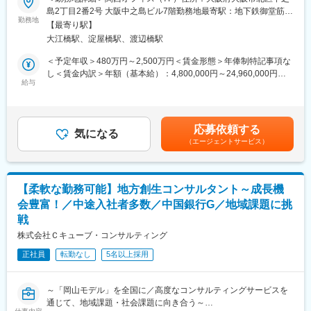
ール群（SynOpsやAiOpsを含む）を用いて変革を実現していただ
島2丁目2番2号 大阪中之島ビル7階勤務地最寄駅：地下鉄御堂筋
きます。
勤務地
線、京阪本線／淀屋橋駅受動喫煙対策：屋内全面禁煙変更の範
【最寄り駅】
・最新テクノロジーを組合せ、End to End の業務をサポートする
囲：会社の定める事業所
大江橋駅、淀屋橋駅、渡辺橋駅
システムを提案・開発し、効果創出までを担っていただきます。
・お客様へ弊社アセット群、ワークフロー、チャットボット、AI-
＜予定年収＞480万円～2,500万円＜賃金形態＞年俸制特記事項な
OCRやRPA導入など、業務効率化を実現する仕組みを短サイクル
し＜賃金内訳＞年額（基本給）：4,800,000円～24,960,000円＜
で提案し実現するスプリント型の変革を推進していただきます。
給与
月額＞400,000円～2,080,000円（12分割）＜昇給有無＞有＜残業
・業務やITオペレーション、日々の作業チケットに関するデータ
手当＞有＜給与補足＞補足事項なし賃金はあくまでも目安の金額
を収集し、分析し、ダッシュボードで可視化することにより継続
であり、選考を通じて上下する可能性があります。月給(月額)は固
的な変革をもたらすための仕組みを提案し、構築していただきま
定手当を含めた表記です。
応募依頼する
す。
気になる
（エージェントサービス）
・これらの業務に携わることで、ビジネスの変化に合わせながら
ITシステムを継続して活用していく「Living Systems(進化し続け
るシステム)」の実現を推進していただきます。
■キャリアパス：PL、PMなどのマネジメントや、技術に特化した
【柔軟な勤務可能】地方創生コンサルタント～成長機
エンジニア、また他チームへの異動が可能です。コンサルティン
会豊富！／中途入社者多数／中国銀行G／地域課題に挑
グ部門や、5～10年程度の長期的な業務委託を請けているクライ
戦
アントへ業務改善・運用を行うアウトソーシング部門（残業時間
平均15時間）へ異動することも可能です。
株式会社Ｃキューブ・コンサルティング
■アクセンチュア独自の働き方改革：
正社員
転勤なし
5名以上採用
社長直轄で2015年から開始した組織風土改革“Project PRIDE”によ
り、有給取得率は84%、女性比率も30.4%へ増加。離職率半減
し、残業時間減少等改善が進んでいます。制度面では「18時以降
～「岡山モデル」を全国に／高度なコンサルティングサービスを
の会議原則禁止」「残業ルール厳格化」「短日短時間勤務制度の
通じて、地域課題・社会課題に向き合う～
導入」「在宅勤務制度の全社展開」などを実施。社員の多様な働