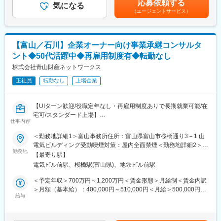
応募依頼する
〇提案報告、受注活動：
気になる
が基本給に組み込まれることになりました。(個人やチームの成果
変更の範囲：会社の定める業務
（エージェントサービス）
診断結果、立案した改善プラン、成果予測を含めクライアントに
に応じてインセンティブとして追加支給する場合があります)賃金
提案・報告。
はあくまでも目安の金額であり、選考を通じて上下する可能性が
〇指導スタート：
あります。月給(月額)は固定手当を含めた表記です。
クライアントの自立と自律を促すため、訪問は月2～3回程度。指
【富山／石川】企業オーナー向け事業承継コンサルタ
導は集中的に実施。そのためクライアントとの関係性強化が重要
ント◆50代活躍中◆再雇用制度有◆転勤なし
です。担当クライアントは複数社、1案件6か月～1年以上を要し
ます。
株式会社青山財産ネットワークス
正社員
転勤なし
上場企業
■募集背景：
今後の企業経営においては、企業の成長性と持続性の両面をサポ
ートするCFO機能の必要性が高まってきます。特に、複数の企業
【UIターン歓迎/役職定年なし・再雇用制度ありで長期就業可能/在
や事業を有するグループ企業においては、各社・各事業という部
宅可/スタンダード上場】
分最適の視点ではなく、グループ全体として競争力を高め、企業
仕事内容
価値を最大化するための経営システムの導入のニーズが高まって
■募集背景：
＜勤務地詳細1＞富山事務所住所：富山県富山市桜橋通り3－1 山
きております。この市況感からこれまで当社が得意としてきたコ
・当社拠点戦略施策を推進するにあたり、北陸拠点の稼働を本格
電気ビルディング受動喫煙対策：屋内全面禁煙＜勤務地詳細2＞金
ンサルティングにおける戦略デザイン機能（上流工程）をアップ
化するため、新たに1名の採用を開始いたします。
勤務地
沢事務所（場所未定）住所：石川県 受動喫煙対策：屋内全面禁煙
デートすると共に、現場における実装・オペレーション支援機能
【最寄り駅】
変更の範囲：無
も強化しながら、企業経営を一気通貫で支援できる唯一無二の
電気ビル前駅、桜橋駅(富山県)、地鉄ビル前駅
■業務内容：
「コンサルティング・バリューチェーン」を構築していくことを
・当社北陸拠点開設に伴い、北陸エリアの金融機関（銀行や税理
＜予定年収＞700万円～1,200万円＜賃金形態＞月給制＜賃金内訳
戦略目標としております。
士事務所等）とのパイプライン構築および開拓に注力いただきま
＞月額（基本給）：400,000円～510,000円＜月給＞500,000円～
す。
給与
700,000円（一律手当を含む）＜昇給有無＞有＜残業手当＞有＜
■当社について：
・また、企業オーナーの相続・事業承継のコンサルティング業務
給与補足＞※成果賞与含む想定年収です。年収はご経験や年齢によ
創業60年を超える日本の経営コンサルティングのパイオニアであ
も遂行いただきます。
って調整いたします。■昇給昇格査定：年1回■賞与：年2回、成果
り、経営者のパートナーとしてミッション・ビジョンや戦略の策