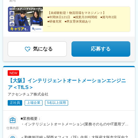
給与
・月8～9休／深夜営業基本なし
・休日出勤や欠員時はSV・ブロック長がサポートし、エリア内で
【未経験歓迎！物流現場をマネジメント】
人員を補完
■年間休日121日 ■残業月20時間程 ■賞与年2回
・無理な長時間労働を防ぐ、組織的な運営体制
■研修充実 ■男女育休実績あり
＼安定のSGホールディングスグループで、長く活躍で
■インセンティブ制度／年4回
きる環境です／
・四半期毎の店舗ランキングにより支給
※年間最大100万円
気になる
応募する
「人を育て、店を良くする」
その結果としての成果を、数字で正当に評価します。
■こんな方におすすめ：
・売上管理だけでなく、「人を育てる店長」を目指したい方
NEW
・裁量のある環境で、現場発信の店舗づくりに挑戦したい方
【大阪】インテリジェントオートメーションエンジニ
・国内外など、将来のキャリアの選択肢を広く持ちたい方
ア＜TfLS＞
・安定した基盤のもと、長期的にキャリアアップしたい方
アクセンチュア株式会社
変更の範囲：会社の定める業務
正社員
上場企業
5名以上採用
■業務概要：
・インテリジェントオートメーション(業務そのものやIT運用プロ
仕事内容
セスの超自動化と付加価値の創造)を実現するために、コンサルタ
ントもしくはエンジニアとして様々な技術や弊社内のアセットツ
＜勤務地詳細＞関西オフィス（7F）住所：大阪府大阪市北区中之