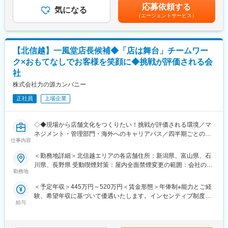
486,666円（12分割）（一律手当を含む）＜昇給有無＞有＜残業
・調理業務、仕込み、ホール業務
・休日出勤などもブロック長、SVがサポートしていますのでエリ
応募依頼する
気になる
手当＞有＜給与補足＞■昇給年1回、インセンティブ制度：年4回
・売上金管理、食材管理
ア内で人員を補い合い、適正な運営を実現しています。
（エージェントサービス）
（店舗の目標達成時に支給）■モデル例:・入社5年目27歳・SV
・店舗の衛生管理
・転勤時、引っ越しや入居にかかる費用は会社負担、毎月の家賃2
職/(インセンティブ含む年俸)580万円・入社8年目30歳・ブロック
・スタッフの育成、シフトの管理
～3割程度の会社補助あり
長職/(インセンティブ含む年俸)660万円賃金はあくまでも目安の金
・店舗の経営戦略の立案
額であり、選考を通じて上下する可能性があります。月給(月額)は
【北信越】一風堂店長候補◆「店は舞台」チームワー
・店舗の売上を高める企画立案
■インセンティブ制度／年4回
固定手当を含めた表記です。
※店長、SVとしてご活躍いただいた後は、海外事業部、商品開発
・四半期毎の店舗ランキングにより決まります。
ク×おもてなしでお客様を笑顔に◆挑戦が評価される会
部、人材開発部など本部・海外事業へのキャリアパスや独立支援
※年間で最大100万／決算賞与（※業績による）2022年度実績20万
社
制度もございます。
～100万
株式会社力の源カンパニー
■モデル例:
正社員
上場企業
・入社5年目27歳・SV職/(インセンティブ含む年俸)580万円
・入社8年目30歳・ブロック長職/(インセンティブ含む年俸)660万
円
◇◆現場から店舗文化をつくりたい！挑戦が評価される環境／マ
ネジメント・管理部門・海外へのキャリアパス／四半期ごとのイ
仕事内容
■働き方ついて
ンセンティブあり◆◇
・月8～9休／深夜営業基本なし
＜勤務地詳細＞北信越エリアの各店舗住所：新潟県、富山県、石
・休日出勤などもブロック長、SVがサポートしていますのでエリ
おすすめPOINT
川県、長野県 受動喫煙対策：屋内全面禁煙変更の範囲：会社の定
ア内で人員を補い合い、適正な運営を実現しています。
＼マニュアルではなく“現場での気づき”を文化に！裁量×挑戦の店
勤務地
める事業所
長ポジション／
＜予定年収＞445万円～520万円＜賃金形態＞年俸制※能力とご経
■インセンティブ制度／年4回
・接客マニュアルは最小限。現場の“気づき”から生まれるおもてな
験、希望年収に基づいて優遇いたします。インセンティブ制度あ
・四半期毎の店舗ランキングにより決まります。
しを、文化として育てていく役割です
給与
り＜賃金内訳＞年額（基本給）：3,770,400円～4,404,000円固定
※年間で最大100万／決算賞与（※業績による）2022年度実績20万
・深夜勤務は基本なし＆欠員時はエリアで支え合う体制あり。急
残業手当/月：57,200円～66,800円（固定残業時間25時間0分/月）
～100万
な休日出勤や長時間労働を防ぐ仕組みを整えています
超過した時間外労働の残業手当は追加支給＜月額＞371,400円～
・売上・人材育成・店舗づくりへの貢献は、インセンティブでし