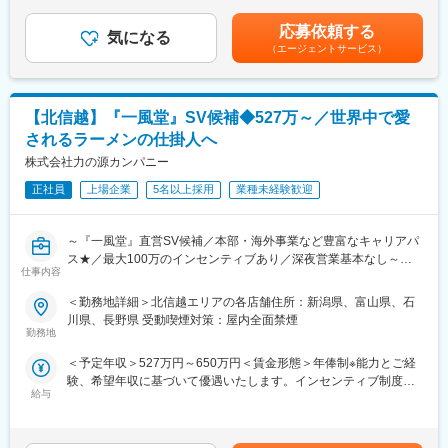
・コンサルティング事業本部 拠点統括部に配属予定です。
超過した時間外労働の残業手当は追加支給＜月額＞361,400円～
■職務内容
└統括部長１名
387,582円（12分割）（一律手当を含む）＜昇給有無＞有＜残業
店舗の客層にあわせた仕組みづくりや新たなイベント企画など裁
応募依頼する
└岡山拠点準備室 部長１名 メンバー1名
気になる
手当＞有＜給与補足＞■昇給年1回、インセンティブ制度：年4回
量大きく携わることができます。
（エージェントサービス）
└北陸拠点準備室 部長１名
（店舗の目標達成時に支給）■モデル例:・入社2年目24歳・店長
・調理業務、仕込み、ホール業務
職/(インセンティブ含む年俸)470万円・入社5年目27歳・SV職/(イ
・売上金管理、食材管理
＼こんな方を求めています／
ンセンティブ含む年俸)580万円・入社8年目30歳・ブロック長
・店舗の衛生管理
・企業オーナーの事業承継の問題を解決したい方
職/(インセンティブ含む年俸)660万円賃金はあくまでも目安の金額
【北信越】『一風堂』SV候補◆527万～／世界中で愛
・スタッフの育成、シフトの管理
・人間力（利他心・誠実であること・感謝の気持ちを常にもつこ
であり、選考を通じて上下する可能性があります。月給(月額)は固
・店舗の経営戦略の立案
されるラーメンの仕掛人へ
と等）のある方
定手当を含めた表記です。
・店舗の売上を高める企画立案 など
株式会社力の源カンパニー
・ご自身の役割を理解し、それを果たせる粘り強さと情熱をお持
ちの方
■キャリアパス：
正社員
上場企業
5名以上採用
業種未経験歓迎
・知恵力・人間力・行動力を高めながら、お客様が感じられてい
国内外の店舗での店長やエリアMGR、ブロック長、人事・労務・
る財産にかかわる問題を解決へ導ける方
広報・商品開発といった本部・海外事業部など多彩なキャリアパ
～『一風堂』直営SV候補／本部・海外事業など豊富なキャリアパ
スがございます。
変更の範囲：会社の定める業務
ス★／最大100万のインセンティブあり／深夜営業基本なし～
飲食業界でキャリアを築きたい熱意をお持ちの方からのご応募お
仕事内容
待ちしております◎
国内外で約300店舗、世界15の国や地域で展開する世界的ブラン
＜勤務地詳細＞北信越エリアの各店舗住所：新潟県、富山県、石
ド『一風堂』のSV候補をお任せいたします。
■モデル例:
川県、長野県 受動喫煙対策：屋内全面禁煙
国内の複数店舗のマネジメントを行っていただき、マーケティン
・入社2年目24歳・店長職/(インセンティブ含む年俸)470万円
勤務地
グや店長の教育など、実際に店舗で店長と一緒に店を磨き続けま
・入社5年目27歳・SV職/(インセンティブ含む年俸)580万円
＜予定年収＞527万円～650万円＜賃金形態＞年俸制※能力とご経
す。
・入社8年目30歳・ブロック長職/(インセンティブ含む年俸)660万
験、希望年収に基づいて優遇いたします。インセンティブ制度あ
円
給与
り＜賃金内訳＞年額（基本給）：4,674,000円～5,000,000円固定
■職務内容
残業手当/月：50,000円～70,000円（固定残業時間30時間0分/月）
入社後はまずは「店長」としてご活躍いただき、その後SV業務を
■働き方・福利厚生
超過した時間外労働の残業手当は追加支給＜月額＞439,500円～
お任せいたします。
・月8～9休／深夜営業基本なし