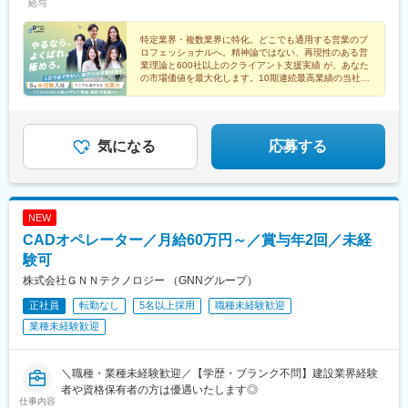
給与
策：あり（屋内原則禁煙 / 屋外に喫煙場所あり）◯大阪営業所大
阪府大阪市淀川区西中島5-11-9 新大阪中里ビル3階受動喫煙対
策：あり（屋内禁煙 / 喫煙専用室設置あり)◯広島営業所広島県広
特定業界・複数業界に特化。どこでも通用する営業のプ
ロフェッショナルへ。精神論ではない、再現性のある営
島市中区大手町2-8-1 大手町スクエア8階（B）受動喫煙対策：あ
業理論と600社以上のクライアント支援実績 が、あなた
り（敷地内禁煙）◯福岡営業所福岡県福岡市中央区大名1-2-23 ビ
の市場価値を最大化します。10期連続最高業績の当社
ジネス・ワンけやき通りビル3階受動喫煙対策：あり（屋内禁煙・
で、本質的な課題解決力を身につけませんか。
喫煙室設定）
気になる
応募する
NEW
CADオペレーター／月給60万円～／賞与年2回／未経
験可
株式会社ＧＮＮテクノロジー （GNNグループ）
正社員
転勤なし
5名以上採用
職種未経験歓迎
業種未経験歓迎
＼職種・業種未経験歓迎／【学歴・ブランク不問】建設業界経験
者や資格保有者の方は優遇いたします◎
仕事内容