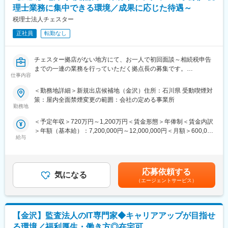
【金融】
プロフェッショナルとしてのキャリアを築くことが可能です。
理士業務に集中できる環境／成果に応じた待遇～
◎銀行、信用金庫、信用組合への会計監査
◎証券業への会計監査
税理士法人チェスター
■当社の魅力：
【IPO】
株式会社タナベコンサルティングは、1957年から企業を支援する
正社員
転勤なし
◎短期調査：現状の会社の課題抽出及び対応策の検討
「Business Doctors」として、経営理念の実現に挑み続けていま
◎アドバイザリーサービス：会社の要望に応じた上場準備のサポ
す。
ート
プライム市場上場企業として安定した経営基盤を持ち、全国各地
チェスター拠店がない地方にて、お一人で初回面談～相続税申告
◎監査、上場申請書類レビュー：上場までの監査業務や、上場申
のお客様と共に成長していく環境が整っています。
までの一連の業務を行っていただく拠点長の募集です。
請時に必要となる書類のチェック
仕事内容
■ポジション概要【変更の範囲：会社の定める業務】
【パブリック】
◎初回面談から受任～評価作業～チェック～顧客への説明～税務
＜勤務地詳細＞新規出店候補地（金沢）住所：石川県 受動喫煙対
◎独立行政法人や国立大学法人に対する会計監査業務、会計及び
署提出まで相続税申告業務の一連の流れを行っていただきます。
策：屋内全面禁煙変更の範囲：会社の定める事業所
内部統制アドバイザリー業務
なお、行政書士の登録も同時に行い、相続手続きのフロント業務
勤務地
◎国、中央省庁／地方公共団体に対する会計支援業務、アドバイ
まで対応いただく可能性があります。
ザリー業務
＜予定年収＞720万円～1,200万円＜賃金形態＞年俸制＜賃金内訳
◎原則として、拠点に直接所属するのは拠点長1人となります。そ
◎国民から負託された税財源で運営されている公益法人、学校法
＞年額（基本給）：7,200,000円～12,000,000円＜月額＞600,000
のため人に対するマネジメント業務はありませんが、案件のマネ
人、医療法人、社会福祉法人等の非営利法人に対する会計監査業
給与
円～1,000,000円（12分割）＜昇給有無＞有＜残業手当＞有＜給
ジメントは自己管理をしていただきます。
務、会計及び内部統制、アドバイザリー業務
与補足＞※上記は初年度（12か月）のスタート給与で、2年目以降
■補足
【その他】
は前年の売上高に応じて役員報酬が変動。ただし初年度の60万円/
以下の業務については本社の方で担当します。
◎IFRS導入支援サービス：短期調査（課題の抽出）、課題分析及
年の報酬は最低保証として、原則継続されます。※その他、インセ
・評価業務の補助（顧客から受領した資料のデータ化、資料整
応募依頼する
び解決策等のアドバイス、導入アドバイス
気になる
ンティブ報酬として年1回、役員報酬を支給します。（上位平均
理、財産一覧への転記など）
（エージェントサービス）
◎品質管理業務：当法人の品質管理規程・マニュアル等の整備及
10名の支給額は年間100万円以上）賃金はあくまでも目安の金額
・案件の品質管理（複雑案件・大型案件については審査部にて審
び運用業務、GTILの品質管理ルールの導入及び調整など
であり、選考を通じて上下する可能性があります。月給(月額)は固
査を実施）
◎データ監査業務：クライアント企業の基幹システムや会計シス
定手当を含めた表記です。
・営業/マーケティング活動
テムのデータを用いた不正の検出及び分析ツールの選定及び開発
【金沢】監査法人のIT専門家◆キャリアアップが目指せ
・その他事務手続き（オフィスの契約、経費の支払いなど）
など
■求人魅力
る環境／福利厚生・働き方◎在宅可