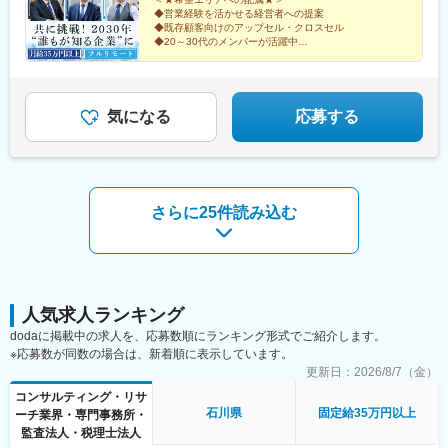
県)、北習志野駅、京成船橋駅、新浦安駅、新鎌ケ谷駅、市川駅、
ェアサービス（タイムズカー）も利用いただけます。※業務に必要
信貴山下駅、四宮駅、五条駅(京都市営)、唐橋前駅、狸小路駅、北
◆営業経験を活かせる経営者への提案
舞浜駅、南流山駅、本八幡駅(都営線)、船橋駅、西船橋駅、久喜
◆既存顧客向けのアップセル・クロスセル
な機材などは会社が支給します※居住地以外での勤務をご希望の方
１２条駅、あおば通駅、西川緑道公園駅、猿猴橋町駅、横川一丁
◆20～30代のメンバーが活躍中
駅、川口駅、南越谷駅、天下茶屋駅、伏見駅(愛知県)、栄駅(愛知
は選考時にご相談ください＝＝＝■配属エリアによっては大阪の本
目駅、城北駅
◆在宅＋商談のハイブリッド勤務
県)、東梅田駅、阿倍野駅(阪堺線)、今宮戎駅、鶴橋駅、京橋駅(大
社で研修や業務を行う場合もあります。※月に1回本社での社内会
◆月給35万円＋インセンティブを支給
阪府)、南方駅(大阪府)、上小田井駅、上飯田駅、鶴舞駅、藤が丘
議を実施【本社】：大阪府大阪市東淀川区東中島2-9-15 日大和生
◎事業拡大に向けた全国での増員募集！
駅(愛知県)、金山駅(愛知県)、流山おおたかの森駅、藤沢駅、富田
ビル9階＜アクセス＞・大阪メトロ御堂筋線「西中島南方」駅から
気になる
応募する
駅(大阪府)、上牧駅(大阪府)、高槻駅、高槻市駅、天王寺駅、新今
徒歩10分・各線「新大阪」駅から徒歩14分
宮駅、本町駅、江坂駅、弁天町駅、西九条駅、千里中央駅(北大阪
急行)、茨木駅、三国ケ丘駅(大阪府)、南森町駅、森ノ宮駅、枚方
市駅、豊橋駅、刈谷駅、星ケ丘駅(愛知県)、高蔵寺駅、ＪＲ難波
駅、中百舌鳥駅、大曽根駅、赤池駅(愛知県)、大阪駅、新大阪駅、
北新地駅、大阪阿部野橋駅、近鉄名古屋駅、名鉄名古屋駅、博多
さらに25件読み込む
駅、天神駅、福岡空港駅(鉄道)、姪浜駅、西新駅、天神南駅、大橋
駅(福岡県)、中洲川端駅、千早駅、三ノ宮駅、尼崎駅(東海道本
線)、神戸駅(兵庫県)、姫路駅、新長田駅、明石駅、西宮北口駅、
王寺駅、近鉄奈良駅、学園前駅(奈良県)、大和西大寺駅、生駒駅、
和歌山駅、和歌山市駅、京都駅、京阪山科駅、烏丸駅、草津駅(滋
人気求人ランキング
賀県)、南草津駅、京阪石山駅、瀬田駅(滋賀県)、竹田駅(京都府)、
大通駅、札幌駅、仙台駅、岡山駅、下関駅、松江駅、鳥取駅、広
dodaに掲載中の求人を、応募数順にランキング形式でご紹介します。
島駅、福山駅、横川駅、新白島駅、西条駅(広島県)、西高屋駅、東
※応募数が同数の場合は、新着順に表示しています。
広島駅、八本松駅、北参道駅、青井駅、浜松町駅、西日暮里駅(舎
更新日：
2026/8/7（金）
人ライナー)、大崎広小路駅、祐天寺駅、江古田駅、二子新地駅、
コンサルティング・リサ
阿倍野駅(地下鉄)、鴫野駅、西中島南方駅、丸の内駅(愛知県)、小
石川県
固定給35万円以上
ーチ業界・専門事務所・
田井駅、上前津駅、東別院駅、摂津富田駅、新今宮駅前駅、千鳥
監査法人・税理士法人
橋駅、千里中央駅(大阪モノレール)、百舌鳥八幡駅、大阪天満宮