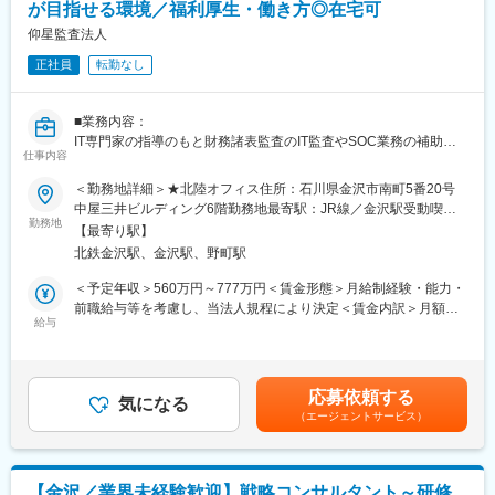
が目指せる環境／福利厚生・働き方◎在宅可
■組織の風土：
仰星監査法人
変更の範囲：会社の定める業務
フラットな組織構成のもと、大手では難しい幅広い業務に携わる
正社員
転勤なし
ことが可能となっております。
先輩が後輩を教えていく「教育の連鎖」が風土として根付いてお
り、教えながら自分自身も学び、
■業務内容：
共に学びながら成長して最強の【プロフェッショナル】になる目
IT専門家の指導のもと財務諸表監査のIT監査やSOC業務の補助担
標を共有しておりますので
仕事内容
当者として業務遂行をいただきたい。
スタッフ同士のコミュニケーションも活発に取られ風通しの良い
＜勤務地詳細＞★北陸オフィス住所：石川県金沢市南町5番20号
環境です。
■将来的にお任せしたいこと：
中屋三井ビルディング6階勤務地最寄駅：JR線／金沢駅受動喫煙
IT専門家への昇格条件を満たし、将来的に当法人のIT専門家のコア
勤務地
対策：敷地内喫煙可能場所あり変更の範囲：会社の定める事業所
■当法人について：
【最寄り駅】
のマネージャー等になっていただきたい。
（リモートワーク含む）
2015年に国内監査法人で初めて監査業務の遂行環境を Amazon
北鉄金沢駅、金沢駅、野町駅
Web Services を利用して構築しました。その後も各種クラウド
■キャリアパス：
＜予定年収＞560万円～777万円＜賃金形態＞月給制経験・能力・
サービスの活用を進め、電子監査調書システムを始めとするデジ
スタッフからシニア昇進には最低3年は必要
前職給与等を考慮し、当法人規程により決定＜賃金内訳＞月額
タル化の推進と合わせて、監査品質の向上と効率化の実現を目指
給与
（基本給）：350,000円～480,000円＜月給＞350,000円～
してきました。
■所属部署・組織の状態：
480,000円＜昇給有無＞有＜残業手当＞有＜給与補足＞■給与詳
◇東京：パートナー 1名、シニアマネージャー 1名、マネージャー
細：◇スタッフ・シニア（月給制）：月額35万円～48万円／年額
変更の範囲：会社の定める業務
2名、シニア 3名、非常勤2名（計9名）
560万円～777万円※賞与4か月分含む（評価により上下する可能性
応募依頼する
◇大阪：パートナー 1名、マネージャー 1名、シニア 1名、非常勤
気になる
あり）※時間外勤務手当はスタッフ・シニアのみ■賞与：年2回（6
（エージェントサービス）
5名（計8名）
月12月）※業績により別途決算賞与あり賃金はあくまでも目安の
◇名古屋：パートナー 1名、シニアマネージャー 1名、非常勤 1名
金額であり、選考を通じて上下する可能性があります。月給(月額)
（計3名）
は固定手当を含めた表記です。
◇北陸：非常勤 1名（計1名）
【金沢／業界未経験歓迎】戦略コンサルタント～研修