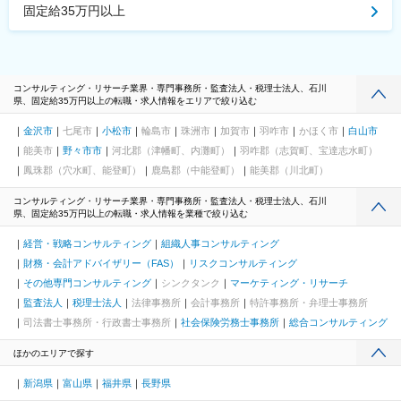
固定給35万円以上
コンサルティング・リサーチ業界・専門事務所・監査法人・税理士法人、石川
県、固定給35万円以上の転職・求人情報をエリアで絞り込む
金沢市
七尾市
小松市
輪島市
珠洲市
加賀市
羽咋市
かほく市
白山市
能美市
野々市市
河北郡（津幡町、内灘町）
羽咋郡（志賀町、宝達志水町）
鳳珠郡（穴水町、能登町）
鹿島郡（中能登町）
能美郡（川北町）
コンサルティング・リサーチ業界・専門事務所・監査法人・税理士法人、石川
県、固定給35万円以上の転職・求人情報を業種で絞り込む
経営・戦略コンサルティング
組織人事コンサルティング
財務・会計アドバイザリー（FAS）
リスクコンサルティング
その他専門コンサルティング
シンクタンク
マーケティング・リサーチ
監査法人
税理士法人
法律事務所
会計事務所
特許事務所・弁理士事務所
司法書士事務所・行政書士事務所
社会保険労務士事務所
総合コンサルティング
ほかのエリアで探す
新潟県
富山県
福井県
長野県