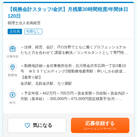
進捗管理
あります。月給(月額)は固定手当を含めた表記です。
・クライアントとのコミュニケーションツールの導入
【税務会計スタッフ/金沢】月残業30時間程度/年間休日
・現状把握：調査→経営者とのミーティング、資料提出依頼／分
120日
析→業界や顧客、組織体制、制度など
・報告会の設定、報告書・議事録作成
税理士法人名南経営
・コンサルティングに関わる契約締結などの実務
正社員
転勤なし
・継続契約のための現状分析・調査から提案（リピートのクライ
アント7割）
～法律、経営、会計、ITの分野でともに働くプロフェッショナル
２．顧客創造
たちと力を合わせて 課題を解決／コンサルタントとして専門性が
・クライアントやアライアンス先からの紹介、専門サイトからの
仕事内容
高まり、更なるキャリアアップが可能◎～
問合せなどからクライアント訪問
＜勤務地詳細＞金沢事務所住所：石川県金沢市広岡一丁目3番10
・クライアントへのインタビューから現状把握し、チームで提案
■職務内容
号 ＷＥＳＴビルディング2階勤務地最寄駅：IRいしかわ鉄道線
の方向性を協議
お客様を定期的に訪問し、適正な経理処理や経営が行われている
勤務地
／金沢駅受動喫煙対策：屋内全面禁煙変更の範囲：会社の定める
・企画提案書を作成し、クライアントへ企画提案
【最寄り駅】
かどうかを把握する会計税務コンサルティングが基本業務です。
事業所
・既存顧客70%、新規開拓30％、主な提案サービスはコンサルテ
金沢駅、北鉄金沢駅、七ツ屋駅
・税務・会計コンサルティング
ィング・教育
・資本政策支援
＜予定年収＞442万円～700万円＜賃金形態＞月給制＜賃金内訳＞
３．研究会、セミナー
・事業承継・相続対策
月額（基本給）：300,000円～475,000円固定残業手当/月：
∟企画、当日のコーディネーターなどの運営
・組織再編スキーム立案
給与
68,900円～109,100円（固定残業時間30時間0分/月）超過した時
●研究会
・医療・福祉・公益法人支援
間外労働の残業手当は追加支給＜月給＞368,900円～584,100円
・経営層のための学びと体験の場
・海外進出支援
（一律手当を含む）＜昇給有無＞有＜残業手当＞有＜給与補足＞※
・各種研究テーマごとに定期開催
・中国・ベトナム税務コンサルティング
給与詳細は、資格・経験・能力等を考慮し決定します。■昇給：年
・時代のトレンドや社会課題などを捉えた成功企業の講演や視察
応募依頼する
★税務相談・税務申告以外にも税務会計を切り口としたさまざま
気になる
1回■賞与あり（決算）※業績に応じて支給賃金はあくまでも目安
から最新情報を吸収
（エージェントサービス）
なコンサルティングを行うのが特徴です。
の金額であり、選考を通じて上下する可能性があります。月給(月
・同じ課題解決に取り組む参加企業との交流・情報交換を実施