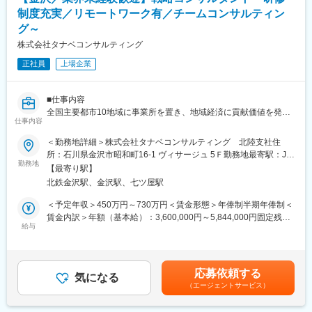
制度充実／リモートワーク有／チームコンサルティン
■組織の風土：
グ～
フラットな組織構成のもと、大手では難しい幅広い業務に携わる
ことが可能となっております。
株式会社タナベコンサルティング
先輩が後輩を教えていく「教育の連鎖」が風土として根付いてお
正社員
上場企業
り、教えながら自分自身も学び、
共に学びながら成長して最強の【プロフェッショナル】になる目
標を共有しておりますので
■仕事内容
スタッフ同士のコミュニケーションも活発に取られ風通しの良い
全国主要都市10地域に事業所を置き、地域経済に貢献価値を発揮
環境です。
仕事内容
しています。企業の課題に応じてチームを組成し、各企業にとっ
て最適なビジネスモデル改革を支援して頂きます。理念を実装さ
■当法人について：
＜勤務地詳細＞株式会社タナベコンサルティング 北陸支社住
せるパーパス経営の確立から、成長戦略をベースとした長期ビジ
2015年に国内監査法人で初めて監査業務の遂行環境を Amazon
所：石川県金沢市昭和町16-1 ヴィサージュ 5Ｆ勤務地最寄駅：JR
ョン・中期経営計画の策定、実行具体策の実装、グローバル戦略
勤務地
Web Services を利用して構築しました。その後も各種クラウド
線／金沢駅受動喫煙対策：敷地内全面禁煙
【最寄り駅】
や新規事業開発など経営に必要不可欠なコンサルティングを目指
サービスの活用を進め、電子監査調書システムを始めとするデジ
北鉄金沢駅、金沢駅、七ツ屋駅
します。【変更の範囲：会社の定める業務】
タル化の推進と合わせて、監査品質の向上と効率化の実現を目指
してきました。
＜予定年収＞450万円～730万円＜賃金形態＞年俸制半期年俸制＜
【コンサルティングテーマ例】
賃金内訳＞年額（基本給）：3,600,000円～5,844,000円固定残業
経営理念・パーパスの策定/業種別の事業戦略/サステナビリティ
給与
変更の範囲：会社の定める業務
手当/月：75,000円～122,000円（固定残業時間30時間0分/月）超
（ESG・SDGs）/中長期ビジョンの策定 等
過した時間外労働の残業手当は追加支給＜月額＞375,000円～
609,000円（12分割）（一律手当を含む）＜昇給有無＞有＜残業
■業務詳細
手当＞有＜給与補足＞※賞与について人事制度変更に伴い、賞与分
応募依頼する
１．コンサルティング
気になる
が基本給に組み込まれることになりました。(個人やチームの成果
（エージェントサービス）
∟現状把握～課題発見～対策検討～実行支援～成果報告
に応じてインセンティブとして追加支給する場合があります)賃金
・プロジェクトメンバー選定やスケジュール調整、プロジェクト
はあくまでも目安の金額であり、選考を通じて上下する可能性が