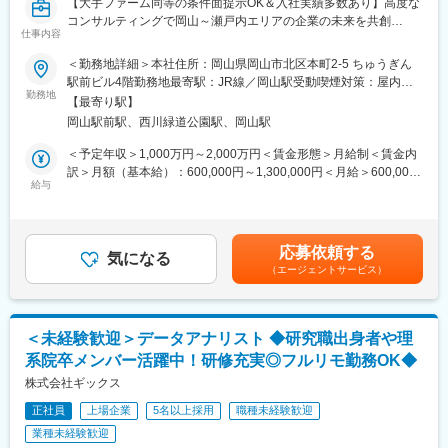
【大手ファーム同等の条件面提示OK＆入社実績多数あり】高度な
コンサルティングで岡山～瀬戸内エリアの企業の未来を共創
＜地域が抱えるDX/SXの課題例＞
仕事内容
おかげさまで全国から注目＆引き合いを頂いています！
デジタルインフラの整備
地域特有の産業構造と課題への対応など
＜勤務地詳細＞本社住所：岡山県岡山市北区本町2-5 ちゅうぎん
■ミッション：
駅前ビル4階勤務地最寄駅：JR線／岡山駅受動喫煙対策：屋内全
プロジェクトマネージャーとして、地域が抱える多様な課題や地
勤務地
＜当社のプロジェクト実例＞
面禁煙変更の範囲：無
【最寄り駅】
域特有の状況に応じたソリューションの提供を通し、企業や自治
https://www.ccube-consulting.co.jp/case/
岡山駅前駅、西川緑道公園駅、岡山駅
体、地域における課題に取り組み、ちゅうぎんグループの総合力
を生かしたコンサル支援をリーディングいただきます！
＜未経験からの入社の決め手＞
＜予定年収＞1,000万円～2,000万円＜賃金形態＞月給制＜賃金内
「市のデジタル政策立案・DX推進を担当する中で、地域活性化に
訳＞月額（基本給）：600,000円～1,300,000円＜月給＞600,000
■遂行内容：
給与
は多様なプレーヤーの連携が不可欠と感じた。当社が地域創生の
円～1,300,000円＜昇給有無＞有＜残業手当＞無＜給与補足＞※予
戦略策定（ビジネスモデル、事業戦略、成長戦略、コスト構造改
旗振り役となり得る存在であると考え、業界未経験ながらもその
定年収はあくまでも目安の金額であり、選考を通じて上下する可
革、他）
一員として活躍したいと転職を決意。」（前職：地方公務員）
能性があります。■昇給：年1回■賞与：年2回賃金はあくまでも目
DX実行支援
安の金額であり、選考を通じて上下する可能性があります。月給
応募依頼する
SX実行支援
気になる
＜求人のポイント＞
(月額)は固定手当を含めた表記です。
（エージェントサービス）
※支援後も顧客との長期的な関係性があります。
・高レベルなマネージャーからの指導と、内部研修でのロジカル
シンキング研修など、成長機会が豊富。
■直面課題：
・産学官金支援コミュニティーに参画し、大学や県内企業と共に
一辺倒なDX/SXの一元的な活用は、住民間の格差に影響を与える
サポート。
＜未経験歓迎＞データアナリスト ◆研究職出身者や理
可能性があります。インフラ整備やIT人材の不足、デジタルリテ
・大手コンサルティング会社出身の上長と、非常に近い距離でコ
系院卒メンバー活躍中！研修充実◎フルリモ勤務OK◆
ラシーの低さに加え、特に地方の中小企業や自治体では、技術導
ンサル業務を行うことが可能。
入への資金や知識が不足しており、効率化や地域経済の活性化が
株式会社ギックス
進みにくい状況です。持続可能な開発目標(SDGs)を考慮したデジ
＜キャリアパスについて＞
正社員
上場企業
5名以上採用
職種未経験歓迎
タル化が進んでいない点も大きな課題となっています。
アソシエイト→シニアアソシエイト→マネージャー→シニアマネ
業種未経験歓迎
ージャー→プリンシパル