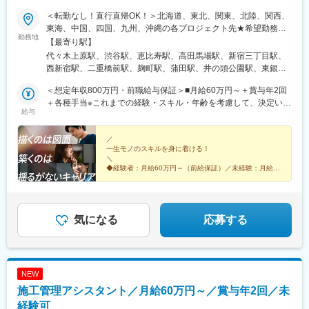
＜転勤なし！直行直帰OK！＞北海道、東北、関東、北陸、関西、
東海、中国、四国、九州、沖縄の各プロジェクト先★希望勤務
勤務地
地・通勤時間を考慮いたします！★直行直帰OK★U・Iターン歓
【最寄り駅】
迎！住宅手当あり★転居を伴う転勤はありません北海道東北／青
代々木上原駅、渋谷駅、恵比寿駅、高田馬場駅、新宿三丁目駅、
森県・岩手県・宮城県・秋田県・山形県・福島県関東／東京、神
西新宿駅、二重橋前駅、麹町駅、蒲田駅、井の頭公園駅、東銀座
奈川、千葉、埼玉、茨城、栃木、群馬北陸・甲信越／富山、石
駅、日暮里駅(舎人ライナー)、都電雑司ケ谷駅、平井駅(東京都)、
川、福井、新潟県、長野県、山梨県関西／大阪、京都、滋賀、兵
＜想定年収800万円・前職給与保証＞■月給60万円～＋賞与年2回
船堀駅、押上駅、木場駅(東京都)、清澄白河駅、有楽町駅、豊洲
庫、奈良、和歌山東海／愛知、静岡、三重、岐阜中国・四国／鳥
＋各種手当※これまでの経験・スキル・年齢を考慮して、決定いた
駅、南砂町駅、三田駅(東京都)、森下駅(東京都)、高輪台駅、新木
給与
取、島根、岡山、広島、山口、徳島、香川、高知、愛媛九州／福
します※残業代は別途全額支給します。※前職給与保証について：
場駅、北千住駅、大崎駅、国分寺駅、東京ビッグサイト駅、亀戸
岡、佐賀、長崎、熊本、大分、宮崎、鹿児島、沖縄＼広島にてビ
年齢、経験、能力、適性を考慮して、支給額を決定します。ーー
駅、テレコムセンター駅、六本木駅、田町駅(東京都)、白金高輪
ッグプロジェクト始動！／裁量のあるポジションをお任せ◎より
ーーーーーーーーーーーーーーーーーーーーーーーーーーーーー
／
駅、高輪ゲートウェイ駅、神谷町駅、外苑前駅、国立駅、南新宿
一生モノのスキルを身に着ける！
高待遇をご用意しております。ご希望の方は面接にてお気軽にご
ーー■未経験者は月給35万円～＋賞与年2回＋各種手当 ※これま
駅、初台駅、千駄ケ谷駅、曙橋駅、国立競技場駅、四谷三丁目
＼
質問ください。
での経験・スキル・年齢を考慮して、決定いたします※残業代は別
駅、西荻窪駅、富士見ケ丘駅、荻窪駅、神保町駅、淡路町駅、市
◆経験者：月給60万円～（前給保証）／未経験：月給
途全額支給します。＼勤務地特典！／入社祝い金として別途20万
35万円～
ケ谷駅、九段下駅、上野御徒町駅、昭和島駅、池上駅、糀谷駅、
◆完全週休2日制（土日祝休み）＆残業少なめ
円を支給いたします◎
八丁堀駅(東京都)、日本橋駅(東京都)、築地市場駅、水天宮前駅、
◆未経験からでも成長できる環境◎
新富町駅(東京都)、勝どき駅、京橋駅(東京都)、新中野駅、京王八
王子駅、武蔵五日市駅、西台駅、本蓮沼駅、青物横丁駅、武蔵境
気になる
応募する
駅、三鷹駅、吉祥寺駅、本郷三丁目駅、湯島駅、飯田橋駅、鬼子
母神前駅、向原駅(東京都)、池袋駅、両国駅、錦糸町駅、池尻大橋
駅、東武練馬駅、新横浜駅、横浜駅、桜木町駅、二俣新町駅、松
戸新田駅、松飛台駅、スポーツセンター駅、みつわ台駅、蘇我
NEW
駅、海浜幕張駅、前原駅、船橋日大前駅、柏駅、柏の葉キャンパ
施工管理アシスタント／月給60万円～／賞与年2回／未
ス駅、新千葉駅、京成稲毛駅、新八柱駅、大宮駅(埼玉県)、南浦和
駅、さいたま新都心駅、北浦和駅、浦和駅、和光市駅、西川口
経験可