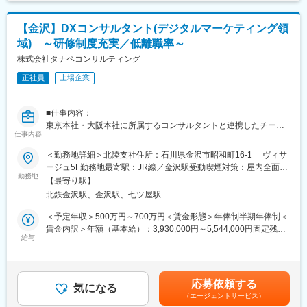
額)は固定手当を含めた表記です。
●セミナー
・年間参加者数9900人以上
■職務の特徴・魅力：
・経営層から新入社員まで実践的な学びを提供し、人づくりを通
【金沢】DXコンサルタント(デジタルマーケティング領
（1）担当クライアント数は、20～25件程度となります。クライ
じて企業の持続的成長を支援
域) ～研修制度充実／低離職率～
アントは大企業～中小企業、個人まで、事業会社・医療法人・歯
科医院・公益法人等、多岐にわたります。
株式会社タナベコンサルティング
■当社について：
（2）通常の月次・決算業務に加えて、上記のような専門業務に従
1957年を超える日本の経営コンサルティングのパイオニアであ
正社員
上場企業
事していただくことでステップアップ出来ます。
り、経営者のパートナーとしてミッション・ビジョンや戦略の策
定から現場における商品・サービスのマーケティングに至るまで
（3）金沢駅すぐ、きれいなオフィス。通勤しやすい立地です。
企業の経営全般を支援しております。
■仕事内容：
東京本社・大阪本社に所属するコンサルタントと連携したチーム
■当法人の特徴：
仕事内容
コンサルティングにより、所属エリアにおける大企業から中堅・
名南グループ一丸となり顧客の課題解決に取り組んでいます。案
中小企業まで、クライアントの「マーケティング活動全般」につ
＜勤務地詳細＞北陸支社住所：石川県金沢市昭和町16-1 ヴィサ
件も提携金融機関からだけでなく、名南Gからの紹介で取得でき
いて、デジタルの活用を中心に、リアルの営業活動も含めた両側
ージュ5F勤務地最寄駅：JR線／金沢駅受動喫煙対策：屋内全面禁
ており、無理な新規営業などがありません。また、グループ内に
面でマーケティング戦略の策定から実行推進までを複数メンバー
勤務地
煙
行政書士や弁護士など有資格者が多く在籍しているため、業務連
【最寄り駅】
で支援する「チームコンサルティングの提供」と仮説に基づいた
携は勿論、知識の習得がしやすい環境です。今後は企業の創業期
北鉄金沢駅、金沢駅、七ツ屋駅
「コンサルティング提案活動」を行います。
からバイアウトまで一気通貫で顧客の課題解決ができるよう、よ
＜予定年収＞500万円～700万円＜賃金形態＞年俸制半期年俸制＜
り連携を強めていきます。
【具体的な業務内容】
賃金内訳＞年額（基本給）：3,930,000円～5,544,000円固定残業
クライアントのプロジェクトリーダーを中心に、プロジェクトメ
給与
手当/月：82,000円～116,000円（固定残業時間30時間0分/月）超
ンバーと一体となってデジタルマーケティング戦略を推進しま
過した時間外労働の残業手当は追加支給＜月額＞409,500円～
す。環境分析から実行推進支援まで一貫したコンサルティングを
578,000円（12分割）（一律手当を含む）＜昇給有無＞有＜残業
変更の範囲：会社の定める業務
実施します。
手当＞有＜給与補足＞※賞与について人事制度変更に伴い、賞与分
応募依頼する
◆マーケット調査・競合調査＜外部環境分析＞
気になる
が基本給に組み込まれることになりました。(個人やチームの成果
（エージェントサービス）
◆収益構造・営業活動・チャネル・販促活動・組織等の分析＜内
に応じてインセンティブとして追加支給する場合があります)賃金