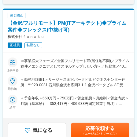
部環境分析＞
はあくまでも目安の金額であり、選考を通じて上下する可能性が
◆マーケティング戦略の体系化と実施計画＜行動計画＞への落と
あります。月給(月額)は固定手当を含めた表記です。
し込み
締切間近
◆活動計画の実行推進支援
【金沢/フルリモート】PM(ITアーキテクト)◆プライム
■ポジションの魅力：
案件◆フレックス(中抜け可)
クライアントの企業規模は売上300億円～50億円の大手から中堅
株式会社ｆｕｎａｋｕ
企業・中小企業が中心です。建設業・食品製造業・運送業・機械
正社員
転勤なし
製造業・サービス業など業種は幅広く、BtoB・BtoC・BtoG企業さ
まざまですので、多様な業界のマーケティング活動に携わること
ができる点も魅力です。環境分析から実行支援まで一気通貫でコ
≪事業拡大フェーズ／全国フルリモート可(居住地不問)／プライム
ンサルティングをする中で、営業DX研修や組織設計などにも踏み
案件／エンジニアとしてスキルアップしたい方へ／転勤無／40代
込みながら推進する点は、経営視点で組織を動かしながら成果を
仕事内容
活躍中／年間休日120日(土日祝休み)≫
出すコンサルティング会社ならではの進め方として、大きな責任
とやりがいを感じることができます。
＜勤務地詳細1＞リージャス金沢パークビルビジネスセンター住
■業務内容：
所：〒920-0031 石川県金沢市広岡3-1-1 金沢パークビル 8F 受動
受託開発事業を拡大するために開発メンバーを増員する予定であ
勤務地
■企業の特長：
喫煙対策：屋内全面禁煙＜勤務地詳細2＞リージャス金沢駅東ビジ
り、入社当初はSESで稼働をいただきますが、その後は受託開発
ビジョン策定・M＆A・DX戦略策定などの戦略コンサルティング
ネスセンター 住所：〒920-0901 石川県金沢市彦三町1-2-1 アソル
＜予定年収＞650万円～750万円＜賃金形態＞月給制＜賃金内訳＞
のメンバーとして稼働いただく予定となっています。将来的には
から、実装・実行のコンサルティングまで、各分野のプロフェッ
ティ金沢彦三ビル 1F,3F 受動喫煙対策：屋内全面禁煙変更の範
月額（基本給）：352,417円～406,638円固定残業手当/月：
コンサルティング事業とシステム開発事業を融合させて、より難
ショナルから顧客最適のチームを編成する「TCGチームコンサル
囲：会社の定める事業所（リモートワーク含む）
給与
80,917円～93,362円（固定残業時間30時間0分/月）超過した時間
易度の高い課題解決にチャレンジしていきたいと考えています。
ティング」で、より本質的な課題を把握し、迅速かつ的確な解決
外労働の残業手当は追加支給＜月給＞433,334円～500,000円（一
策の提案を可能にしています。「短期的な目標」である顧客利益
律手当を含む）＜昇給有無＞有＜残業手当＞有＜給与補足＞■賞与
■組織情報：
と、「中長期的な目的」であるビジョン実現を一致させるサステ
実績：2回（過去実績：3ヶ月分）賃金はあくまでも目安の金額で
40代前半のメンバーが多い組織で、安定した雰囲気で仕事をして
応募依頼する
ナブルなコンサルティングを推進しています。
気になる
あり、選考を通じて上下する可能性があります。月給(月額)は固定
います。
（エージェントサービス）
手当を含めた表記です。