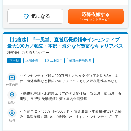
└北陸拠点準備室 部長１名
給与補足＞※成果賞与含む想定年収です。年収はご経験や年齢によ
も遂行いただきます。
って調整いたします。■昇給昇格査定：年1回■賞与：年2回、成果
・事業承継は「経営の承継」と自社株を含めた「財産の承継」の2
■同ポジションの魅力：
賞与年1回賃金はあくまでも目安の金額であり、選考を通じて上下
応募依頼する
つの側面があるため、株価の問題だけではなく、後継者問題や財
気になる
・顧客が抱える課題に対して専門性高く長期的な深耕が可能です
する可能性があります。月給(月額)は固定手当を含めた表記です。
（エージェントサービス）
産分割等の課題を解決する必要があります。
・UIターン歓迎、役職定年なく定年は65歳・再雇用制度もあるた
・そして、親族承継・社員承継・M&A・IPO等、複数の選択肢か
め長期的に就業することができます
ら、企業オーナーに寄り添って最適な出口をコンサルティングし
・入社後3か月間は東京本社にて研修がございますが、研修中の宿
ていく必要があります。
は会社負担、月4回までの帰省手当・平日の夕食費の補助がござい
【北信越】『一風堂』直営店長候補◆インセンティブ
・最近では、財産領域の支援にとどまらず、一族と事業が共に支
ます。
最大100万／独立・本部・海外など豊富なキャリアパス
え合う関係を維持していくために必要な事項を整理するサービス
※規定あり
（通称、ファミリーオフィスサービス）を専門部隊と連携して提
株式会社力の源カンパニー
供しています。
変更の範囲：会社の定める業務
正社員
上場企業
5名以上採用
業種未経験歓迎
■業務詳細（業務の流れ）：
・紹介者（金融機関、生保、M&A支援企業など）との顧客開拓の
～インセンティブ最大100万円！／独立支援制度あり＆SV・本
企画と実行
社・海外事業など幅広いキャリアパスあり／深夜勤務基本なし／
・お客様との打ち合わせ・問題点のヒアリングなど
仕事内容
『一風堂』直営店長候補★国内外で展開する世界的ブランドで、
・現状分析作業、現状分析結果に基づく課題の整理
飲食業界でのキャリアを築くチャンスです！～
＜勤務地詳細＞北信越エリアの各店舗住所：新潟県、富山県、石
・提案内容の企画と提案資料の作成、お客様への提案
川県、長野県 受動喫煙対策：屋内全面禁煙
・打合せ資料の作成 、お客様との打ち合わせ
国内外で約300店舗、世界15の国や地域で展開する世界的ブラン
勤務地
・各種対策の実行支援
ド『一風堂』の店長候補をお任せいたします。
・各種専門家（弁護士・司法書士など）との連携
＜予定年収＞433万円～500万円＜賃金形態＞年俸制※能力とご経
「日本の食文化を世界に広めたい」「新しいフードビジネスを立
・その他、セミナーや勉強会・書籍の企画と実行
験、希望年収に基づいて優遇いたします。インセンティブ制度あ
ち上げたい」などポジションに関わらず、夢や思いを実現できる
給与
り＜賃金内訳＞年額（基本給）：3,736,800円～3,810,992円固定
裁量あるポジションとなっております。
■組織について：
残業手当/月：50,000円～70,000円（固定残業時間25時間0分/月）