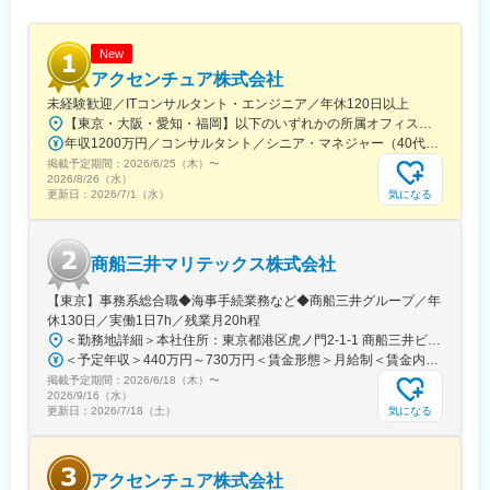
駅、玉造駅、宮之阪駅、新豊橋駅、なんば駅(地下鉄)、なかもず
駅、森下駅(愛知県)、国際センター駅、祇園駅(福岡県)、西鉄福岡
駅、櫛田神社前駅、西鉄千早駅、三宮駅(神戸新交通)、ハーバーラ
New
ンド駅、山陽姫路駅、西代駅、山陽明石駅、新王寺駅、鳥居前
アクセンチュア株式会社
駅、田中口駅、山科駅、四条駅(京都市営)、石山駅、くいな橋駅、
未経験歓迎／ITコンサルタント・エンジニア／年休120日以上
西４丁目駅、さっぽろ駅、仙台駅(地下鉄)、岡山駅前駅、横川駅
【東京・大阪・愛知・福岡】以下のいずれかの所属オフィスもしくは各エリアのプロジェクト先 所属オフィス：■赤坂インターシティ■関西オフィス■アクセンチュア・アドバンスト・テクノロジーセンター名古屋■福岡オフィス※詳細は勤務地一覧よりご覧いただけます。※所属オフィスを問わずプロジェクトにより、国内出張、海外出張の可能性があります【魅力ポイント│世界の知恵を活用】世界中のベストプラクティスがデータベースに集約されており、数多くの事例や社員の知恵を活用できます。日本では前例のない案件でも、世界各国の社員からオンライン・オフライン（海外出張）問わず、気軽にアドバイスを受けることができます。★ この求人のPOINT ★￣￣V￣￣￣￣￣￣￣￣￣＃世界約78万人規模の大手基盤で安定性◎若手から裁量大きく挑戦・成長できる環境＃土日祝休／連続5日以上の休暇取得も可能！／フルフレックス（コアタイムなし）＃コンサル・IT未経験者向けの手厚い研修◎／メンター制度もあるため安心してチャレンジOK！
(広島県)、白島駅(広島高速交通線)、竹橋駅、御成門駅、新桜台
年収1200万円／コンサルタント／シニア・マネジャー（40代） 年収1000万円／テクノロジーアーキテクト（30代）
駅、梅田駅(地下鉄)、蒲生四丁目駅、天王寺駅前駅、動物園前駅、
掲載予定期間：
2026/6/25（木）
〜
駅前駅、平安通駅、呉服町駅(福岡県)、香椎宮前駅、三宮駅(神戸
2026/8/26（水）
市営)、高速神戸駅、西新町駅、信貴山下駅、四宮駅、五条駅(京都
気になる
更新日：
2026/7/1（水）
市営)、唐橋前駅、狸小路駅、北１２条駅、あおば通駅、西川緑道
公園駅、猿猴橋町駅、横川一丁目駅、城北駅
商船三井マリテックス株式会社
【東京】事務系総合職◆海事手続業務など◆商船三井グループ／年
休130日／実働1日7h／残業月20h程
＜勤務地詳細＞本社住所：東京都港区虎ノ門2-1-1 商船三井ビル勤務地最寄駅：東京メトロ銀座線／虎ノ門駅受動喫煙対策：屋内全面禁煙変更の範囲：会社の定める事業所
＜予定年収＞440万円～730万円＜賃金形態＞月給制＜賃金内訳＞月額（基本給）：291,800円～487,000円＜月給＞291,800円～487,000円＜昇給有無＞有＜残業手当＞有＜給与補足＞※上記想定年収には賞与3ヶ月分を含みます。金額は目安の金額であり、これまでのご経験・スキル・現年収等を総合的に考慮し決定いたします。■昇給：年1回■賞与：3ヶ月分（前年度実績）賃金はあくまでも目安の金額であり、選考を通じて上下する可能性があります。月給(月額)は固定手当を含めた表記です。
掲載予定期間：
2026/6/18（木）
〜
2026/9/16（水）
気になる
更新日：
2026/7/18（土）
アクセンチュア株式会社