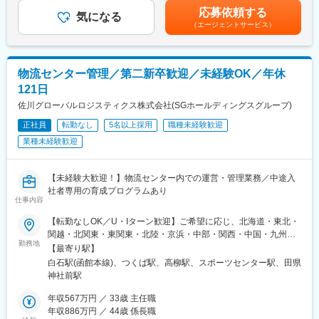
433,800円（12分割）（一律手当を含む）＜昇給有無＞有＜残業
■当社について
っかり還元（最大年100万円）
応募依頼する
気になる
手当＞有＜給与補足＞■昇給年1回、インセンティブ制度：年4回
目指すのは2028年3月期にグループ売上高500億、営業利益50億
（エージェントサービス）
（店舗の目標達成時に支給）■モデル例:・入社2年目24歳・店長
以上、約500店舗の展開！国内は毎年10～20、海外は20~30店舗
■職務内容：現場を理解しチームを導く店長
職/(インセンティブ含む年俸)470万円・入社5年目27歳・SV職/(イ
の出店を予定しています。
・調理、仕込み、ホール業務の理解およびフォロー
ンセンティブ含む年俸)580万円・入社8年目30歳・ブロック長
・売上金・原価・食材管理
職/(インセンティブ含む年俸)660万円賃金はあくまでも目安の金額
物流センター管理／第二新卒歓迎／未経験OK／年休
・店舗の衛生・品質管理
であり、選考を通じて上下する可能性があります。月給(月額)は固
・スタッフ育成、チームマネジメント
121日
定手当を含めた表記です。
・シフト管理・労務管理
佐川グローバルロジスティクス株式会社(SGホールディングスグループ)
・店舗の経営戦略立案・実行
正社員
転勤なし
5名以上採用
職種未経験歓迎
「自分だけができる」ではなく、スタッフ一人ひとりの気づきや
業種未経験歓迎
強みを引き出し、店の文化として定着させることが、店長の重要
な役割です。
【未経験大歓迎！】物流センター内での運営・管理業務／中途入
■キャリアパス：
社者専用の育成プログラムあり
仕事内容
・店長 → SV（1～2年で昇格するケース多数）→ エリアマネージ
ャー／ブロック長
【転勤なしOK／U・Iターン歓迎】ご希望に応じ、北海道・東北・
・人事／人材育成／労務／広報などの管理部門職
関越・北関東・東関東・北陸・京浜・中部・関西・中国・九州の
・商品開発／店舗開発
勤務地
いずれかのエリアへ配属となります。◎マイカー通勤OK（駐車場
【最寄り駅】
・海外事業部（国内店舗で店長経験後、海外で活躍する社員も多
完備／対象拠点のみ）◎転居を伴う転勤なしで働くことも、転勤
白石駅(函館本線)、つくば駅、高柳駅、スポーツセンター駅、田県
数）
を希望することも可能です！※受動喫煙対策：屋内全面禁煙
神社前駅
※いずれも社内公募制度による実例のあるキャリアです
※「店長＝ゴール」ではなく、その先を見据えた挑戦が可能です
年収567万円 ／ 33歳 主任職
年収886万円 ／ 44歳 係長職
■働きやすさ：