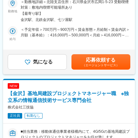
【残業時間】
＜勤務地詳細＞北陸支店住所：石川県金沢市広岡1-5-23 受動喫煙
梁、トンネルなど、人々の生活基盤となる社会インフラの建設・
当社は人依存から仕組み管理へ転換しています。
対策：敷地内喫煙可能場所あり
維持補修を手がけています。
勤務地
☆iPad BIM活用などDX推進による書類作業の削減
【最寄り駅】
信頼性の高い技術力が求められる鉄道工事で得たノウハウを一般
☆専門スタッフによる現場業務支援
金沢駅、北鉄金沢駅、七ツ屋駅
の公共工事に反映、
その結果残業は平均25H程度に抑えられています。
あるいは一般の公共工事で培った技術を鉄道工事で活用するな
＜予定年収＞700万円～900万円＜賃金形態＞月給制＜賃金内訳＞
ど、相乗効果による技術力の積み重ねが当社の強みとなっていま
【転勤について】
月額（基本給）：416,000円～500,000円＜月給＞416,000円～
す。
給与
初任地は北信越地区で配属頂きますが、工事によっては関東～大
500,000円＜昇給有無＞有＜残業手当＞有＜給与補足＞※選考によ
【仕事内容】
阪での転勤がございます（3年ほど目安）。その際は別居手当4万
り年収決定、金額が前後する可能性があります■昇給：年1回■賞
「鉄道土木」「一般土木」を両軸とした、地域のインフラを支え
4000円 且つ帰省手当は月4回分支給など、手当で給与として最
与：年2回■諸手当：時間外割増手当、現場手当（現場勤務者の
る土木施工管理
大限考慮し補填致します。社宅もございますので、家賃の個人負
み）、営業手当、扶養手当 他賃金はあくまでも目安の金額であ
応募依頼する
新たな土木構造物の建設から、維持・補修まで幅広いプロジェク
気になる
担も3000円程度です
り、選考を通じて上下する可能性があります。月給(月額)は固定手
（エージェントサービス）
トのマネジメントをお任せします。
当を含めた表記です。
工種：鉄道土木（跨線橋、アンダーパス、高架橋等）、道路、橋
【その他】
梁、トンネル等
女性社員の現場配属など、活躍の場を広げる活動を取り組み中。
発注者:：JR東海、国土交通省、NEXCO中日本、地方自治体
働く上での課題の改善など継続的な取り組みを行っています。男
NEW
（県・市町村）等
性社員とは異なる視点・考え方にも期待を寄せられています。こ
【金沢】基地局建設プロジェクトマネージャー職 ※独
【役割別の業務詳細】
れらの活動から『あいち女性輝きカンパニー』の認定を得ていま
工事係クラス（各工事の司令塔）
立系の情報通信技術サービス専門会社
す。
・担当工事の4大管理（安全・品質・工程・出来形）
株式会社三技協
・協力会社への指示出し、写真管理、安全書類作成
正社員
転勤なし
工事主任クラス（現場の司令塔）
・工事全体の4大管理（安全・品質・工程・出来形）
・設計図面の修正
■担当業務：移動体通信事業者様構内にて、4G/5Gの基地局建設プ
・工事計画や要領書の作成
ロジェクトのプロジェクトマネジャーをお任せ致します。