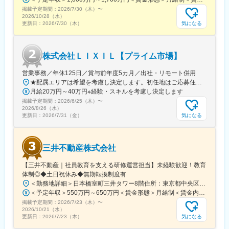
掲載予定期間：
2026/7/30（木）
〜
2026/10/28（水）
気になる
更新日：
2026/7/30（木）
株式会社ＬＩＸＩＬ【プライム市場】
営業事務／年休125日／賞与前年度5カ月／出社・リモート併用
★配属エリアは希望を考慮し決定します。初任地はご応募住所での配属となります。入社後、転勤が伴う異動に関しては、必ず勤務地のご希望も確認した上で決定します。【配属オフィス一覧】■東京都品川区西品川1丁目1-1 大崎ガーデンタワー■愛知県名古屋市中村区名駅南4丁目11-40■京都府京都市伏見区竹田田中宮町103 ■大阪府大阪市中央区本町2丁目6-8 センバ・セントラルビル9F■大阪府箕面市萱野4丁目5-45■広島県広島市安佐南区西原6丁目11-8■福岡県福岡市博多区半道橋2-15-10 SOLAビル★出社とリモートワークを併用しながらの勤務となります。 業務に慣れるまでは、原則出社となります。 慣れてきたら少しずつリモートの日を増やし、最終的には週1～3日ほどの出社となる予定です（目安：～入社6カ月）。※受動喫煙対策：あり
月給20万円～40万円※経験・スキルを考慮し決定します
掲載予定期間：
2026/6/25（木）
〜
2026/8/26（水）
気になる
更新日：
2026/7/31（金）
三井不動産株式会社
【三井不動産｜社員教育を支える研修運営担当】未経験歓迎！教育
体制◎◆土日祝休み◆無期転換制度有
＜勤務地詳細＞日本橋室町三井タワー8階住所：東京都中央区日本橋室町3-2-1 日本橋室町三井タワー8階受動喫煙対策：屋内全面禁煙変更の範囲：会社の定める事業所
＜予定年収＞550万円～650万円＜賃金形態＞月給制＜賃金内訳＞月額（基本給）：343,750円～406,250円＜月給＞343,750円～406,250円＜昇給有無＞無＜残業手当＞有＜給与補足＞※ご経験などを総合的に考慮致します。同社規定に基づき処遇します。昇給なし・賞与あり。（社内登用試験に合格し、無期社員となれば昇給あり。）※残業手当：年収600万円以上の場合は専門手当（20時間相当）あり。賃金はあくまでも目安の金額であり、選考を通じて上下する可能性があります。月給(月額)は固定手当を含めた表記です。
掲載予定期間：
2026/7/23（木）
〜
2026/10/21（水）
気になる
更新日：
2026/7/23（木）