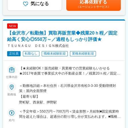
応募依頼する
反響営業がメインとなるため、問い合わせがあった個人のお客様
気になる
＜残業手当＞有＜給与補足＞■賞与：年2回（7月・12月）■昇給：
（エージェントサービス）
に対して、リフォーム・リノベのご提案を行います。
■組織構成：
年2回（1月・7月）賃金はあくまでも目安の金額であり、選考を
リノベーション営業事業部：3名在籍（係長1名／メンバー2名）
通じて上下する可能性があります。月給(月額)は固定手当を含めた
＜具体的には＞
◆20代・30代が中心の若く活気ある組織◎異業種からの転職者も
表記です。
・問い合わせ対応（自社サイト・チラシ・ショールーム来店な
多数活躍中
NEW
ど）
◆報告・連絡・相談・確認が徹底されており、コミュニケーショ
【金沢市／転勤無】買取再販営業◆残業20ｈ程／固定
・アポイント・現地調査（お客様のご要望をヒアリング）
ンが活発
・見積・提案（最適なリフォームプランを提案）
給高く安心◎550万～／過程もしっかり評価★
・受注・契約（工事開始までサポート）
■働き方：
ＴＳＵＮＡＧＵ ＤＥＳＩＧＮ株式会社
・営業戦略・育成・マネジメント等
・年休111日（水曜固定休み＋平日1日）
正社員
転勤なし
職種未経験歓迎
業種未経験歓迎
・平均有休取得8.16日（2024年実績）
＜特徴＞
・残業20ｈ
・件数：月3件ほど（水回りなど工期が1日で終わるものも多いで
・転居をともなう転勤無し
【★未経験OK！販売経験・異業種での営業経験もいかせる
す◎）
★2017年創業で事業拡大中の不動産企業！／残業20ｈ程／固定給
・飛び込み営業はなし！お客様はすでにリフォームに関心のある
仕事内容
高い＆賞与でしっかり過程まで評価◎】
方ばかりなので、提案しやすい環境
＜勤務地詳細＞本社住所：石川県金沢市有松3-3-30 受動喫煙対
金沢市を中心に不動産売買・買取再販・リフォームなど住まいに
■組織構成：
策：屋内全面禁煙
関わる幅広いサービスを提供する当社にて、買取再販営業をお任
勤務地
リノベーション営業事業部：3名在籍（係長1名／メンバー2名）
【最寄り駅】
せします！
◆20代・30代が中心の若く活気ある組織◎異業種からの転職者も
野町駅、西泉駅、押野駅
多数活躍中
■採用背景：
◆報告・連絡・相談・確認が徹底されており、コミュニケーショ
＜予定年収＞550万円～700万円＜賃金形態＞月給制■固定残業時
新規事業の立ち上げや新規出店計画が進んでいるため、増員募
ンが活発
間を超えた場合は、超過分の割り増し分が支払われます。■職種手
集！今回は将来的にリーダーも担っていけるような方を採用した
給与
当20,000円含む＜賃金内訳＞月額（基本給）：274,000円～
いと考えています。
■働き方：
348,000円その他固定手当/月：35,000円固定残業手当/月：66,000