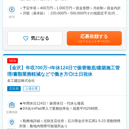
ます。
■教育体制：
飛び込みなどの新規開拓はなく、金融機関との信頼関係を起点
OJT形式で教えます。業務を通じて現場運営のスキルアップが見
＜予定年収＞400万円～1,000万円＜賃金形態＞月給制＜賃金内訳
に、顧客の資産運用・相続対策ニーズへ応える営業です。
込めます。
＞月額（基本給）：220,000円～500,000円その他固定手当/月：
給与
50,200円固定残業手当/月：83,800円（固定残業時間40時間0分/
■業務内容
■就業環境：
月）超過した時間外労働の残業手当は追加支給＜月給＞354,000
・提携銀行・信用金庫への訪問、商品情報の提供、関係構築
残業は月平均10時間程度。休憩は計90分とメリハリある勤務体
円～634,000円（一律手当を含む）＜昇給有無＞有＜残業手当＞
・金融機関から紹介を受けた顧客の資産状況・課題の把握
系。駐車場完備・マイカー通勤可です。
有＜給与補足＞■賞与：年2回（6月・12月）■固定残業代制 超過
応募依頼する
・「Aシェア」の立地、収益性、管理方法などの商品説明
気になる
分別途支給《変動給について補足》固定給に加え下記変動給（イ
（エージェントサービス）
・資産運用や相続対策の目的に応じた購入プランの提案
■企業の特徴/魅力：
ンセンティブ・歩合給・賞与）が追加で支給されるイメージで
・価格変動、空室、賃料下落などのリスク説明
石川県を中心に注文住宅や店舗の新築、増改築、リフォーム事業
す。・下限想定：年間100万円程・同ポジションの平均値：年間
・契約後の顧客および紹介元金融機関への継続フォロー
等を展開。お客様と一緒に理想の住まいを創り上げ、自分自身の
200万円程・成果を創出した場合：年間450万円程賃金はあくまで
夢も実現できる会社です。
も目安の金額であり、選考を通じて上下する可能性があります。
NEW
＼商品の魅力！／
月給(月額)は固定手当を含めた表記です。
【金沢】年収700万~/年休124日で振替徹底/建築施工管
■提案いただく商品について：
変更の範囲：会社の定める業務
「Aシェア」は、都心の物件を1口100万円、5口・10口から保有
理/書類業務軽減などで働き方◎/土日祝休
できる商品です。対象は東京主要5区、名古屋・栄、京都、大阪・
名工建設株式会社
心斎橋、福岡・天神などで、駅徒歩3～4分以内が中心。物件の希
正社員
上場企業
少性、低い空室率、管理コストを抑えやすい規模、売却後の一括
管理が強みです。
高額なフロアの小口化により購入層が広がり、需要が拡大してい
★年間休日124日！振替休日・代休も徹底
ます。
★DX化やiPad導入で業務効率化！残業平均25時間
仕事内容
■営業スタイル（新規開拓無し）
■業務内容：
顧客を探し回るのではなく、金融機関や既存顧客からの紹介に対
＜勤務地詳細＞北陸支店住所：石川県金沢市広岡1-5-23 受動喫煙
鉄道系建築の他、マンションやリゾート施設・工場、そして大規
し、求められる商材を提案できます。
対策：敷地内喫煙可能場所あり