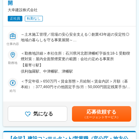
開
レスとなることが多いですが、当社では万全のサポート体制を整
えているため、安心して業務に専念できます。
大幸建設株式会社
◎宅地建物取引士などの資格保持者には、資格手当などの優遇制
正社員
転勤なし
度を設けており、専門性を高めるための環境を整えています。
■当社の強み：
～土木施工管理／現場の安心安全支える◇創業43年超の安定性◎
グループを通じた豊富な経験と多様なノウハウを活かし、ニッチ
地域の暮らしを守る事業展開～
な地域情報や街の魅力を最大限に引き出すことで、売主様・買主
仕事内容
様に寄り添った安心のサポート体制を整えています。地域の特性
【求人のポイント】
を理解し、個々のニーズに応じた最適な提案を行えます。ノルマ
＜勤務地詳細＞本社住所：石川県河北郡津幡町字仮生18-1 受動喫
・公共工事95％・元請中心で復興需要も増加中
や飛び込み営業、アポイント目的の架電は一切ありません。
煙対策：屋内全面禁煙変更の範囲：会社の定める事業所
・転勤なし・石川県内完結で安心勤務
勤務地
【最寄り駅】
・残業月10h程度・直行直帰も可能
■会社の特徴：
倶利伽羅駅、中津幡駅、津幡駅
・資格取得100％支援＋資格手当あり
サンリーグループは北陸を中心に、不動産賃貸仲介・管理、売買
・PC・車・携帯貸与で働きやすい
仲介や住宅の建設・リフォームなど多岐にわたる事業を展開して
＜予定年収＞650万円＜賃金形態＞月給制＜賃金内訳＞月額（基
・賞与年2～3ヶ月・退職金制度あり
います。2007年にかほく市で創業して以来、急速に事業やエリア
本給）：377,460円その他固定手当/月：50,000円固定残業手当/
・髪型服装自由・若手が活躍中
給与
を拡大してきました。
月：19,540円（固定残業時間10時間0分/月）超過した時間外労働
の残業手当は追加支給＜月給＞447,000円（一律手当を含む）＜
【仕事内容】
昇給有無＞有＜残業手当＞有＜給与補足＞・賞与実績年2回賃金は
公共工事（道路工事）を中心とした土木工事現場で、施工管理業
あくまでも目安の金額であり、選考を通じて上下する可能性があ
応募依頼する
務全般をお任せする予定です。
気になる
ります。月給(月額)は固定手当を含めた表記です。
（エージェントサービス）
1現場あたり1～3名の体制で、工程・品質・安全・原価などを管
理していただきます。
〈具体的な業務内容〉
【金沢】建設コンサルタント/営業職（官公庁・地方公