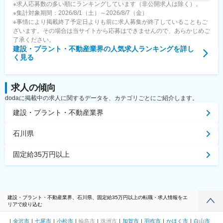
※求人応募数の多い順にランキングしています（非公開求人は除く）。
※集計対象期間：2026/8/1（土）～2026/8/7（金）
※事情により掲載終了予定日よりも前に求人募集が終了していることもご
ざいます。その場合は当サイトから応募はできませんので、あらかじめご
了承ください。
建設・プラント・不動産業界
の人気求人ランキングを詳し
く見る
求人の傾向
dodaに掲載中の求人に関するデータを、カテゴリごとにご紹介します。
建設・プラント・不動産業界
石川県
固定給35万円以上
建設・プラント・不動産業界、石川県、固定給35万円以上の転職・求人情報をエ
リアで絞り込む
金沢市
七尾市
小松市
輪島市
珠洲市
加賀市
羽咋市
かほく市
白山市