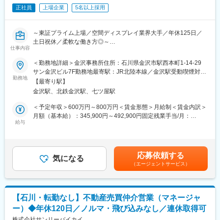
・母体である株式会社リオ・ホールディングスは社員数300名以
正社員
上場企業
5名以上採用
＊その他
上の規模を誇ります。
PCや携帯電話、その他の経費を全て会社が負担します。フルコミ
ッションの会社では、自己負担が多く、収入の不安定さがストレ
変更の範囲：会社の定める業務
～東証プライム上場／空間ディスプレイ業界大手／年休125日／
スとなることが多いですが、当社では万全のサポート体制を整え
土日祝休／柔軟な働き方◎～
ているため、安心して業務に専念できます。宅地建物取引士など
仕事内容
の資格保持者には、資格手当などの優遇制度を設けており、専門
■業務内容
性を高めるための環境を整えています。
＜勤務地詳細＞金沢事務所住所：石川県金沢市駅西本町1-14-29
北陸エリアを中心とした商業施設内の専門店やテナント（飲食・
サン金沢ビル7F勤務地最寄駅：JR北陸本線／金沢駅受動喫煙対
物販）などの商空間創りに携るポジションです。
勤務地
■当社の強み：
策：屋内全面禁煙
【最寄り駅】
お客様との打合せ～デザイン・設計や制作・施施管理業務～引き
・グループを通じた豊富な経験と多様なノウハウを活かし、ニッ
金沢駅、北鉄金沢駅、七ツ屋駅
渡しまでをチームで一貫して行います。
チな地域情報や街の魅力を最大限に引き出すことで、売主様／買
総合職としての採用になりますが、得意分野に応じたアサインを
主様に寄り添った安心のサポート体制を整えています。地域の特
＜予定年収＞600万円～800万円＜賃金形態＞月給制＜賃金内訳＞
検討させていただきます。
性を理解し、個々のニーズに応じた最適な提案を行えます。ノル
月額（基本給）：345,900円～492,900円固定残業手当/月：
給与
マや飛び込み営業、アポイント目的の架電は一切ありません。
54,100円～77,100円（固定残業時間20時間0分/月）超過した時間
■キャリアステップ
外労働の残業手当は追加支給＜月給＞400,000円～570,000円（一
マネジメントコース／プロフェッショナルコースと、複線型の人
■会社の特徴：
律手当を含む）＜昇給有無＞有＜残業手当＞有＜給与補足＞※上記
事制度コースを用意しておりますので、1人ひとりの志向にあった
・サンリーグループは北陸を中心に、不動産賃貸仲介／管理、売
は想定年収となりますので、経験やスキルに応じて前後する場合
応募依頼する
キャリアを積むことが可能です。
気になる
買仲介や住宅の建設／リフォームなど多岐にわたる事業を展開し
もございます。チーフ層 平均600万・36歳賞与 年2回支給※固
（エージェントサービス）
ています。2007年にかほく市で創業して以来、急速に事業やエリ
定時間外手当 20時間分含む※固定時間外外当を超える分は差額
■働き方
アを拡大してきました。
分をを給しま賃金はあくまでも目安の金額であり、選考を通じて
年休125日、在宅ワーク、フレックス制、時間休など
上下する可能性があります。月給(月額)は固定手当を含めた表記で
働きやすい環境が整っています。産休・育休取得率は100％。育
す。
【石川・転勤なし】不動産売買仲介営業（マネージャ
児による時短勤務や子の看護休暇は子供が小学校卒業まで利用可
ー）◆年休120日／ノルマ・飛び込みなし／連休取得可
能です。
株式会社サンリーバイカイ