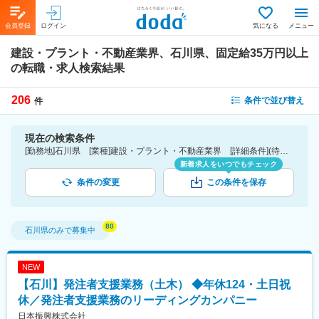
会員登録
ログイン
気になる
メニュー
建設・プラント・不動産業界、石川県、固定給35万円以上
の転職・求人検索結果
206
条件で並び替え
件
現在の検索条件
[勤務地]石川県 [業種]建設・プラント・不動産業界 [詳細条件](待遇・福利厚生)固定給35万円以上
新着求人をいつでもチェック
条件の変更
この条件を保存
石川県
のみで募集中
NEW
【石川】発注者支援業務（土木） ◆年休124・土日祝
休／発注者支援業務のリーディングカンパニー
日本振興株式会社