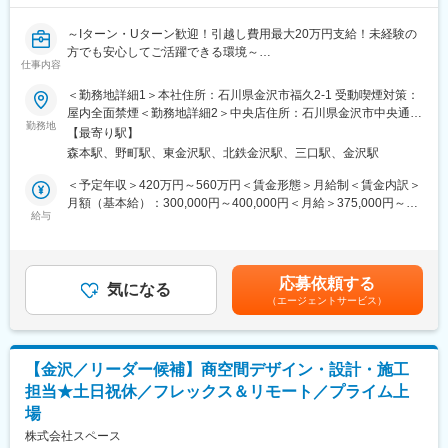
■当ポジションのミッション：
のではありません）
踏襲ではなくチャレンジを。香林坊を更に活気づけるために常に
※転勤が難しい方はエリア限定職（正社員／給与面など条件差異あ
～Iターン・Uターン歓迎！引越し費用最大20万円支給！未経験の
新しい価値提供のための『＋α』を私たちは追求し続けます。
り）も選択可能ですので、ご相談ください
方でも安心してご活躍できる環境～
仕事内容
■配属先組織構成：
変更の範囲：会社の定める業務
■仕事についての詳細：
＜勤務地詳細1＞本社住所：石川県金沢市福久2-1 受動喫煙対策：
モール事業部：正社員2名、契約社員2名の計4名所属しておりま
・金沢店にて分譲戸建の販売や注文住宅の紹介をお任せします。
屋内全面禁煙＜勤務地詳細2＞中央店住所：石川県金沢市中央通町
す。
未経験者の採用実績は複数あり、研修などもご用意しております
勤務地
２０ー１４ 受動喫煙対策：屋内全面禁煙
【最寄り駅】
のでご安心下さい。
■身につくスキル：
森本駅、野町駅、東金沢駅、北鉄金沢駅、三口駅、金沢駅
収益拡大やモール内のテナント構成について戦略的観点からアイ
《詳細》
＜予定年収＞420万円～560万円＜賃金形態＞月給制＜賃金内訳＞
デアを構築するため、創造力やコンサルティング能力が身につき
・新規物件の情報収集
月額（基本給）：300,000円～400,000円＜月給＞375,000円～
ます。
・『HOUSEDO』のサイトに情報を掲載
給与
475,000円（一律手当を含む）＜昇給有無＞有＜残業手当＞有＜
・物件に関する問合せが来たら資金計画などの対応
給与補足＞・時間外手当は時間外労働時間の有無にかかわらず固
■就業環境：
定残業代として支給し、上限32時間を超える時間外労働は追加で
本ポジションはシフト制となり、前月中旬頃に休日希望日を申告
■魅力点：
支給します・賞与／あり（決算賞与／業績による）、別途インセ
の上、調整します。希望がある場合は、2連休も取得可能です。ま
応募依頼する
＊未経験でも活躍できる環境
気になる
ンティブあり賃金はあくまでも目安の金額であり、選考を通じて
た基本的に転勤はなく、安定して長期的に働ける環境です。
（エージェントサービス）
eラーニングやハウスドゥ研修、OJTといった充実した制度が整っ
上下する可能性があります。月給(月額)は固定手当を含めた表記で
ており、未経験でも安心して業務に取り組めます。さらに、年功
す。
■当ポジションの魅力：
序列ではないため、実力次第で早期のキャリアアップが可能で
・『クラソ・プレイス香林坊』は、ファッション、グルメ、サー
す！
ビスなど多彩な店舗が揃う街のランドマークの運営管理に携われ
【金沢／リーダー候補】商空間デザイン・設計・施工
るやりがいのあるポジションです。
担当★土日祝休／フレックス＆リモート／プライム上
＊働きやすい環境
・収益拡大やモール内のテナント構成について戦略的観点からア
場
選択休日制を導入しており、年末年始、GW、夏季休暇などと組み
イデアを構築するため、創造力やコンサルティング能力が身につ
合わせることで、最長8日間の連続休暇を取得できます。
株式会社スペース
きます。