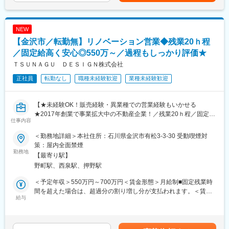
年2回（1月・7月）■役職手当：あり■資格手当：あり賃金はあく
に対して、リフォーム・リノベのご提案を行います。
■組織構成：
までも目安の金額であり、選考を通じて上下する可能性がありま
買取再販営業：2名在籍（係長1名／メンバー1名）
す。月給(月額)は固定手当を含めた表記です。
＜具体的には＞
◆20代・30代が中心の若く活気ある組織◎異業種からの転職者も
NEW
・問い合わせ対応（自社サイト・チラシ・ショールーム来店な
多数活躍中
【金沢市／転勤無】リノベーション営業◆残業20ｈ程
ど）
◆報告・連絡・相談・確認が徹底されており、コミュニケーショ
・アポイント・現地調査（お客様のご要望をヒアリング）
／固定給高く安心◎550万～／過程もしっかり評価★
ンが活発
・見積・提案（最適なリフォームプランを提案）
ＴＳＵＮＡＧＵ ＤＥＳＩＧＮ株式会社
・受注・契約（工事開始までサポート）
■働き方：
正社員
転勤なし
職種未経験歓迎
業種未経験歓迎
・営業戦略・育成・マネジメント等
・年休111日（水曜固定休み＋平日1日）
・平均有休取得8.16日（2024年実績）
＜特徴＞
・残業20ｈ
【★未経験OK！販売経験・異業種での営業経験もいかせる
・件数：月3件ほど（水回りなど工期が1日で終わるものも多いで
・転居をともなう転勤無し
★2017年創業で事業拡大中の不動産企業！／残業20ｈ程／固定給
す◎）
仕事内容
高い＆賞与でしっかり過程まで評価◎】
・飛び込み営業はなし！お客様はすでにリフォームに関心のある
方ばかりなので、提案しやすい環境
＜勤務地詳細＞本社住所：石川県金沢市有松3-3-30 受動喫煙対
金沢市を中心に不動産売買・買取再販・リフォームなど住まいに
策：屋内全面禁煙
関わる幅広いサービスを提供する当社にて、リノベーション営業
勤務地
■キャリア：
【最寄り駅】
をお任せします！
まずは、これまでの経験を活かし、営業として活躍いただきま
野町駅、西泉駅、押野駅
す。その後、営業戦略の策定やKPIマネジメント、メンバーの採用
■採用背景：
や育成に携わっていただきます。
＜予定年収＞550万円～700万円＜賃金形態＞月給制■固定残業時
新規事業の立ち上げや新規出店計画が進んでいるため、増員募
間を超えた場合は、超過分の割り増し分が支払われます。＜賃金
集！今回は将来的にリーダーも担っていけるような方を採用した
給与
■給与／インセンティブについて：
内訳＞月額（基本給）：274,000円～348,000円その他固定手当/
いと考えています。
インセンティブ制ではなく、固定給＋賞与で安定した給与形態◎
月：35,000円固定残業手当/月：66,000円～82,000円（固定残業
※評価制度…「業績」と「過程・スタンス」の両軸で評価項目があ
時間30時間0分/月）超過した時間外労働の残業手当は追加支給＜
■業務内容：
り、過程までしっかり評価される仕組みです
月給＞375,000円～465,000円（一律手当を含む）＜昇給有無＞有