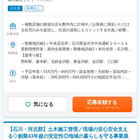
■同社の魅力と特徴
正社員
転勤なし
【内装事業から総合空間プロデュース企業へ】
ショッピングセンターなどの大型商業施設から、個人飲食店や展
示会など、『空間を通じて、お客様の想いを形にする』商空間プ
～複数店舗の新規出店を数年内に計画中／お客様に満足いただけ
ロデュース大手企業です。現在はオフィスビルやホテル、銀行な
る住宅のみを提供し、社員の成長にもコミットする社風／経費は
どへも事業領域も拡大しています。また、デザイン特化の部署を
仕事内容
全て会社が負担～
立ち上げており、デザインコンペから新たなお客様からの受注も
＜勤務地詳細1＞中央店住所：石川県金沢市中央通町２０ー１４
伸びています。
■仕事内容：
受動喫煙対策：屋内全面禁煙＜勤務地詳細2＞本社住所：石川県金
【多様なキャリア形成が可能◎】
分譲戸建の販売や注文住宅の紹介をお任せします。
勤務地
沢市福久2-1 受動喫煙対策：屋内全面禁煙
マネジメントコース／プロフェッショナルコース等、複数の人事
【最寄り駅】
制度コースを用意しているため、管理職でないと給与が上がらな
野町駅、森本駅、北鉄金沢駅、東金沢駅、金沢駅、三口駅
■主な仕事内容：
いということがなく、一人ひとりの志向にあったキャリアを積む
・新規物件の情報収集⇒『HOUSE DO』のサイトに情報を掲載
＜予定年収＞516万円～864万円＜賃金形態＞月給制＜賃金内訳＞
事が可能です。
・物件に関する問合せが来たら資金計画などの対応
月額（基本給）：300,000円～500,000円その他固定手当/月：
・マネジメント業務
給与
130,000円～220,000円＜月給＞430,000円～720,000円＜昇給有
■過去入社者の入社理由
無＞有＜残業手当＞無＜給与補足＞■昇給：あり■賞与：あり（決
・業務が縦割りで内装施工経験しかなかったが、企画設計から一
■魅力点：
算賞与・業績による）■その他固定手当：管理監督者手当賃金はあ
貫して携われることに魅力を感じた
◎eラーニングやハウスドゥ研修、OJTといった充実した制度が整
くまでも目安の金額であり、選考を通じて上下する可能性があり
・携われる案件のジャンル幅が広いため、スキルアップに繋がる
応募依頼する
っており、未経験でも安心して業務に取り組めます。さらに、年
気になる
ます。月給(月額)は固定手当を含めた表記です。
・条件が良い（在宅勤務やフレックス、年収が上がる等
（エージェントサービス）
功序列ではないため、実力次第で早期のキャリアアップが可能で
す。
また、選択休日制を導入しており、年末年始、GW、夏季休暇など
と組み合わせることで、最長8日間の連続休暇を取得できます。
【石川・河北郡】土木施工管理／現場の安心安全支え
◎PCや携帯電話、その他の経費を全て会社が負担します。フルコ
る◇創業43年超の安定性◎地域の暮らしを守る事業展
ミッションの会社では、自己負担が多く、収入の不安定さがスト