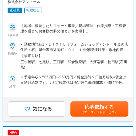
株式会社アントール
■社風/文化について
（2）積算支援
技術者一人ひとりの専門性を尊重し、長期的な育成を重視。中途
工事予定価格算出のため、現地調査、図面・数量確認、積算資料
正社員
転勤なし
入社者も多く、施工管理経験者が多数活躍しています。
作成、システム入力等を支援
（3）工事監督支援
変更の範囲：会社の定める業務
工事図面・施工状況の確認、関係機関との調整資料作成、段階確
【地域に根差したリフォーム事業／現場管理・作業指導・工程管
認、変更対応、完了検査立会等の支援
理を通じてお客様の夢の住まいを実現】
仕事内容
■業務の特徴
■業務概要：
＜勤務地詳細1＞ＬＩＸＩＬリフォームショップアントール金沢店
・発注者側の立場で事業全体を俯瞰できる
LIXILリフォームショップアントールにて、戸建住宅や店舗などの
住所：石川県金沢市近岡町１０１－１ 受動喫煙対策：敷地内喫煙
・設計、積算、施工管理経験を幅広く活かせる
リフォーム現場管理を中心に、施工の品質・安全・工程・コスト
勤務地
可能場所あり＜勤務地詳細2＞ＬＩＸＩＬリフォームショップアン
【最寄り駅】
・無理な出張の少ない、地域密着型の働き方
管理、作業指導、関連業者との調整など、現場運営全般を担って
トール七尾店住所：石川県七尾市小島町九部３番地１ 受動喫煙対
三ツ屋駅、七尾駅、三口駅、和倉温泉駅、大河端駅、徳田駅(石川
いただきます。お客様や設計担当と連携し、理想の住まいづくり
策：敷地内喫煙可能場所あり変更の範囲：会社の定める事業所
県)
＼働き方について／
に貢献する仕事です。
（１） 官公庁案件中心だからこその「安定した働き方」
＜予定年収＞585万円～960万円＜賃金形態＞日給月給制※賃金は
・土日祝休み、残業月平均30時間
■業務詳細：
日給月給制です。※固定残業代は所定外労働時間30～40時間分を
・急な方針転換や過度な納期逼迫が起きにくい
・現場の作業指導、協力業者との打ち合わせや調整
給与
支給＜賃金内訳＞月額（基本給）：318,600円～492,800円/月22
・長期スパンのプロジェクトが多く、先を見通した働き方が可能
・工事進捗の確認と管理（遅れや安全・品質面の課題把握と対
日間勤務想定その他固定手当/月：71,400円～147,200円＜想定月
・景気変動の影響を受けにくく、安定した就業環境
応）
額＞390,000円～640,000円＜昇給有無＞有＜残業手当＞有＜給与
（２）ワークライフバランスを意識した就業環境
・工事工程やスケジュール、コストの管理
補足＞その他固定手当は固定残業代となります。固定残業代は時
応募依頼する
・公共性の高い仕事でありながら、「無理のない働き方を重視す
・各種調査や検査の立ち会い、必要書類の作成
気になる
間外労働の有無にかかわらず、３０～４０時間分を支給（時間数
る社風」
（エージェントサービス）
・品質管理、安全管理を徹底し、トラブル防止や円滑な現場運営
は、技能・経験や職務遂行能力などを考慮し、個人ごとに決
・業務過多にならないよう、組織的に業務を分担
・お客様や社内スタッフとの円滑なコミュニケーション
定）。超過分は別途支給されます。賃金はあくまでも目安の金額
・長時間労働を前提としない案件設計
・関係各所との調整、現場での課題抽出と改善提案
であり、選考を通じて上下する可能性があります。月給(月額)は固
・プライベートとの両立を意識した働き方が可能
定手当を含めた表記です。
NEW
■扱うサービス：