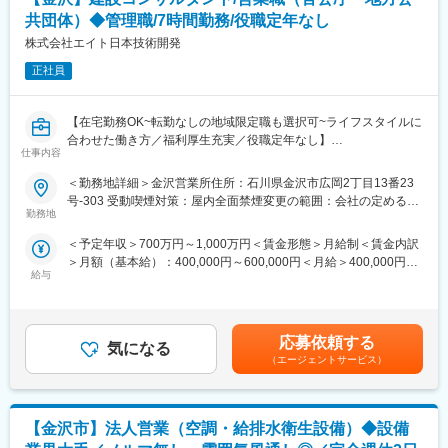
・施工計画の作成、工程管理
共団体）◆管理職/7時間勤務/役職定年なし
・品質管理・出来形管理
・安全管理、現場巡回
株式会社エイト日本技術開発
・発注者（官公庁）との協議、提出書類の作成
正社員
・協力業者・作業者の手配、調整
【1日のスケジュール（例）】
【在宅勤務OK~転勤なしの地域限定職も選択可~ライフスタイルに
7時～8時 集合・現場へ移動
合わせた働き方／福利厚生充実／役職定年なし】
8時半～9時 作業開始
仕事内容
10時 休憩
■業務内容：
＜勤務地詳細＞金沢営業所住所：石川県金沢市広岡2丁目13番23
12時～13時 昼休憩
総合建設コンサルタント業を担う弊社にて、営業担当として、官
号-303 受動喫煙対策：屋内全面禁煙変更の範囲：会社の定める事
15時20分頃 休憩
公庁・地方公共団体に対し、お客様の課題把握のための訪問営
勤務地
業所（リモートワーク含む）
17時 終了 （現場により直行直帰の対応あり）
業、お客様の課題解決に向けた当社技術を活用した提案活動、入
＜予定年収＞700万円～1,000万円＜賃金形態＞月給制＜賃金内訳
札・プロポーザルに向けた書類作成や積算などの業務に携わって
【入社後の流れ】
＞月額（基本給）：400,000円～600,000円＜月給＞400,000円～
いただきます。
新しい現場や業務も、担当の先輩社員が同行するOJT体制でフォ
給与
600,000円＜昇給有無＞有＜残業手当＞有＜給与補足＞■賞与：年
ローします。
2回（6・12月）■昇給：年1回（6月）■モデル年収：・700万円／
※建設事業に関わる測量や調査、建設コンサルタント業務に対応で
資格取得は会社が100%支援するため、2級から1級へのステップ
メンバ－／ベテラン／主査／残業30H／賞与5.6ヶ月・880万円／
きます。
アップも目指せます。
マネジャー／課長／賞与5.6ヶ月賃金はあくまでも目安の金額であ
また、地球温暖化に対応したエネルギー関連コンサルタントや、
応募依頼する
気になる
り、選考を通じて上下する可能性があります。月給(月額)は固定手
防災減災に向けたコンサルタント、土壌環境汚染対策などの技術
（エージェントサービス）
・担当エリア：石川県内がメインとなります。
当を含めた表記です。
を保有しており、官公庁・地方公共団体に向けた幅広い提案が可
能です。
■組織構成
現在は5名ほどで業務を回している状況です。
【金沢市】法人営業（空調・給排水衛生設備）◆設備
■エイト日本技術開発について：
これまでのご経験を活かして、組織と会社の成長に貢献いただく
建設コンサルタントの21分野のうち19分野の認証を取得してお