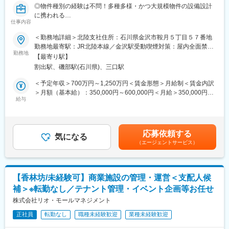
＜特徴＞
・残業20ｈ
◎物件種別の経験は不問！多種多様・かつ大規模物件の設備設計
・物件情報サイトやチラシ等からお問い合わせいただいたお客様
・転居をともなう転勤無し
に携われる
への反響営業メイン！
仕事内容
◎＜地域限定職も選択可＞60歳一律役職定年の廃止で、67歳まで
・お客様の理想のライフスタイルを深くヒアリングし、課題解決
60歳到達時の年収を維持できる
＜勤務地詳細＞北陸支社住所：石川県金沢市鞍月５丁目５７番地
に導きます。時には「今は買い時ではない」といった正直なアド
◎東証プライム上場：建設業時価総額トップ級／グループで5.4兆
勤務地最寄駅：JR北陸本線／金沢駅受動喫煙対策：屋内全面禁煙
バイスも行い、お客様目線での誠実な対応を大切にしています。
円規模
勤務地
変更の範囲：会社の定める事業所
【最寄り駅】
◎自社開発BIMを利用／最先端技術も積極導入！／30～40代で早
■組織構成：
割出駅、磯部駅(石川県)、三口駅
期昇格も可能
売買仲介営業：6名在籍（役職者2名／メンバー4名）
＜予定年収＞700万円～1,250万円＜賃金形態＞月給制＜賃金内訳
◆20代・30代が中心の若く活気ある組織◎異業種からの転職者も
■担当業務：
＞月額（基本給）：350,000円～600,000円＜月給＞350,000円～
多数活躍中
設備設計として、電気・給排水衛生・空調換気などの設備の商品
給与
600,000円＜昇給有無＞有＜残業手当＞有＜給与補足＞※年収は、
◆報告・連絡・相談・確認が徹底されており、コミュニケーショ
選定、企画、設計を担当して頂きます。
スキル及び経験を考慮の上決定します。賞与：年2回（直近2回実
ンが活発
績から鑑みた予想値 8.20か月（全社平均））昇給：年1回■年収
■案件：店舗、複合商業施設、オフィスビル、医療施設、介護施
構成：月額×12ヶ月＋賞与＋諸手当＋残業代■残業は15分単位で管
■働き方：
応募依頼する
設、物流施設、工場、共同住宅、病院（100～200床前後）、デー
気になる
理賃金はあくまでも目安の金額であり、選考を通じて上下する可
・年休111日（水曜固定休み＋平日1日）
（エージェントサービス）
タセンター等
能性があります。月給(月額)は固定手当を含めた表記です。
・平均有休取得8.16日（2024年実績）
（幅広い案件がございますので、ご経験とご希望に合わせて現場
・残業20ｈ
を配置いただけます。また、現在は工場・物流倉庫・病院等の案
・インセンティブ制ではなく、固定給＋賞与で安定した給与形態
件が増えておりますので、ご経験をお持ちの方には優先的に配置
◎
【香林坊/未経験可】商業施設の管理・運営＜支配人候
をする可能性がございます。）
※評価制度…「業績」と「過程・スタンス」の両軸で評価項目があ
補＞※転勤なし／テナント管理・イベント企画等お任せ
■設備設計：電気・給排水衛生・空調換気などの設備の商品選定、
り、過程までしっかり評価される仕組みです
企画、設計を担当して頂きます。
株式会社リオ・モールマネジメント
※自社開発のBIMをご利用いただきます。
■キャリアパス：
正社員
転勤なし
職種未経験歓迎
業種未経験歓迎
・まずは営業としてスキルアップしていただいた後、将来的に
■キャリア