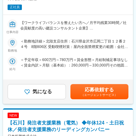
正社員
【ワークライフバランスを整えたい方へ／月平均残業30時間／社
会貢献度の高い建設コンサルタント企業】
仕事内容
■日本振興について：
＜勤務地詳細＞北陸支店住所：石川県金沢市広岡二丁目１２番２
（1）公共インフラ分野を牽引するリーディングカンパニー
４号 8階806区 受動喫煙対策：屋内全面禁煙変更の範囲：会社の
官公庁向けインフラ事業において長年の実績と信頼を築き、業界
勤務地
定める事業所
を代表する存在として社会基盤を支えています。リーディングカ
＜予定年収＞600万円～780万円＜賃金形態＞月給制補足事項なし
ンパニーならではの大規模かつ社会的影響力の大きいプロジェク
＜賃金内訳＞月額（基本給）：260,000円～330,000円その他固定
トに携わることができます。
給与
手当/月：68,450円～146,450円固定残業手当/月：71,550円（固定
（2）豊富な実績に裏付けられた高い信頼性
残業時間30時間0分/月）超過した時間外労働の残業手当は追加支
全国規模で多数の公共案件を手がけてきた実績があり、安定した
給＜月給＞400,000円～548,000円（一律手当を含む）＜昇給有無
受注と継続的な成長を実現しています。
＞有＜残業手当＞有＜給与補足＞【昇給】年1回（4月）【賞与】
応募依頼する
気になる
年2回（7月・12月）※別途、特別賞与有り（業績により支給）
■職務内容：
（エージェントサービス）
【年収例】38歳・中途入社 7年目（係長）830万円／1級土木＋
公共事業の発注者である官公庁を、技術的立場から支援する業務
技術士補（基本給28.64万円＋諸手当＋賞与）賃金はあくまでも目
をお任せ致します。
安の金額であり、選考を通じて上下する可能性があります。月給
(月額)は固定手当を含めた表記です。
NEW
■職務詳細：※ご経験に応じてお任せ致します。
（1）資料作成・整理
【石川】発注者支援業務（電気） ◆年休124・土日祝
事業に関する各種資料（予算・調査・設計条件・工事発注資料
休／発注者支援業務のリーディングカンパニー
等）の作成・取りまとめ支援