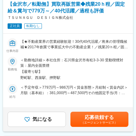
【金沢市／転勤無】買取再販営業◆残業20ｈ程／固定
■社風/文化について
LIXIL製品を中心とした住宅・店舗リフォーム、増改築、内外装工
技術者一人ひとりの専門性を尊重し、長期的な育成を重視。中途
事、設備更新など幅広い案件に対応します。
給＆賞与で779万～／40代活躍／過程も評価
入社者も多く、施工管理経験者が多数活躍しています。
ＴＳＵＮＡＧＵ ＤＥＳＩＧＮ株式会社
■組織構成：
変更の範囲：会社の定める業務
正社員
転勤なし
金沢市・または七尾市のＬＩＸＩＬリフォームショップアントー
ルにて就業いただきます。金沢、七尾ともに10名ほどのスタッフ
が在籍しており、若手からベテランまで幅広く活躍しています。
【★不動産業界の営業経験歓迎！30代40代活躍／将来の管理職候
補★2017年創業で事業拡大中の不動産企業！／残業20ｈ程／固定
■業務の魅力：
仕事内容
給高い＆賞与でしっかり過程まで評価◎グループ全体で売上高約
お客様からの感謝や信頼を直接感じられ、地域に貢献する実感が
9.7億円】
得られる環境です。住宅や店舗の完成まで一貫して携わり、達成
＜勤務地詳細＞本社住所：石川県金沢市有松3-3-30 受動喫煙対
感を味わえます。
策：屋内全面禁煙
金沢市を中心に不動産売買・買取再販・リフォームなど住まいに
勤務地
【最寄り駅】
関わる幅広いサービスを提供する当社にて、買取再販営業をお任
■教育体制：
野町駅、西泉駅、押野駅
せします！
OJT形式で教えます。業務を通じて現場運営のスキルアップが見
込めます。
＜予定年収＞779万円～986万円＜賃金形態＞月給制＜賃金内訳＞
■採用背景：
月額（基本給）：381,000円～487,500円その他固定手当/月：
新規事業の立ち上げや新規出店計画が進んでいるため、増員募
給与
■就業環境：
35,000円固定残業手当/月：86,000円～109,000円（固定残業時間
集！今回は将来的にリーダーも担っていけるような方を採用した
残業は月平均10時間程度。休憩は計90分とメリハリある勤務体
30時間0分/月）超過した時間外労働の残業手当は追加支給＜月給
いと考えています。
系。駐車場完備・マイカー通勤可です。
＞502,000円～631,500円（一律手当を含む）＜昇給有無＞有＜残
業手当＞有＜給与補足＞■固定残業時間を超えた場合は、超過分の
応募依頼する
■仕事内容
気になる
■企業の特徴/魅力：
割り増し分が支払われます。■賞与：年2回（7月・12月）■昇給：
（エージェントサービス）
中古の戸建てやマンションを買い取り、新しく改修をして、きれ
石川県を中心に注文住宅や店舗の新築、増改築、リフォーム事業
年2回（1月・7月）■役職手当：あり■資格手当：あり賃金はあく
いで性能を高めた状態で再販売する仕事です！様々な不動産の仕
等を展開。お客様と一緒に理想の住まいを創り上げ、自分自身の
までも目安の金額であり、選考を通じて上下する可能性がありま
入れから販売に至るまでのプランニング業務をお任せいたしま
夢も実現できる会社です。