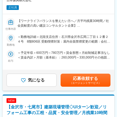
日本振興株式会社
（2）積算支援
工事予定価格算出のため、現地調査、図面・数量確認、積算資料
正社員
作成、システム入力等を支援
（3）工事監督支援
工事図面・施工状況の確認、関係機関との調整資料作成、段階確
【ワークライフバランスを整えたい方へ／月平均残業30時間／社
認、変更対応、完了検査立会等の支援
会貢献度の高い建設コンサルタント企業】
仕事内容
■業務の特徴
■日本振興について：
＜勤務地詳細＞北陸支店住所：石川県金沢市広岡二丁目１２番２
・発注者側の立場で事業全体を俯瞰できる
（1）公共インフラ分野を牽引するリーディングカンパニー
４号 8階806区 受動喫煙対策：屋内全面禁煙変更の範囲：会社の
・設計、積算、施工管理経験を幅広く活かせる
官公庁向けインフラ事業において長年の実績と信頼を築き、業界
勤務地
定める事業所
・無理な出張の少ない、地域密着型の働き方
を代表する存在として社会基盤を支えています。リーディングカ
＜予定年収＞600万円～780万円＜賃金形態＞月給制補足事項なし
ンパニーならではの大規模かつ社会的影響力の大きいプロジェク
＜賃金内訳＞月額（基本給）：260,000円～330,000円その他固定
＼働き方について／
トに携わることができます。
給与
手当/月：68,450円～146,450円固定残業手当/月：71,550円（固定
（１） 官公庁案件中心だからこその「安定した働き方」
（2）豊富な実績に裏付けられた高い信頼性
残業時間30時間0分/月）超過した時間外労働の残業手当は追加支
・土日祝休み、残業月平均30時間
全国規模で多数の公共案件を手がけてきた実績があり、安定した
給＜月給＞400,000円～548,000円（一律手当を含む）＜昇給有無
・急な方針転換や過度な納期逼迫が起きにくい
受注と継続的な成長を実現しています。
＞有＜残業手当＞有＜給与補足＞【昇給】年1回（4月）【賞与】
・長期スパンのプロジェクトが多く、先を見通した働き方が可能
応募依頼する
気になる
年2回（7月・12月）※別途、特別賞与有り（業績により支給）
・景気変動の影響を受けにくく、安定した就業環境
■職務内容：
（エージェントサービス）
【年収例】38歳・中途入社 7年目（係長）830万円／1級土木＋
（２）ワークライフバランスを意識した就業環境
公共事業の発注者である官公庁を、技術的立場から支援する業務
技術士補（基本給28.64万円＋諸手当＋賞与）賃金はあくまでも目
・公共性の高い仕事でありながら、「無理のない働き方を重視す
をお任せ致します。
安の金額であり、選考を通じて上下する可能性があります。月給
る社風」
(月額)は固定手当を含めた表記です。
・業務過多にならないよう、組織的に業務を分担
NEW
■職務詳細：※ご経験に応じてお任せ致します。
・長時間労働を前提としない案件設計
（1）資料作成・整理
【金沢市・七尾市】建築現場管理◇UIターン歓迎／リ
・プライベートとの両立を意識した働き方が可能
事業に関する各種資料（予算・調査・設計条件・工事発注資料
フォーム工事の工程・品質・安全管理／月残業10時間
等）の作成・取りまとめ支援