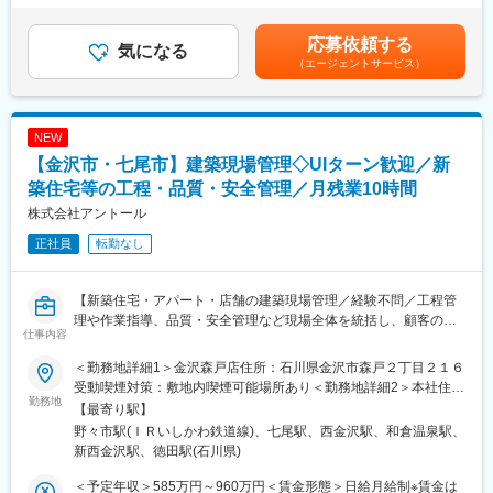
・年休111日（水曜固定休み＋平日1日）
円～82,000円（固定残業時間30時間0分/月）超過した時間外労働
＼買取再販とは？／
・平均有休取得8.16日（2024年実績）
の残業手当は追加支給＜月給＞375,000円～465,000円（一律手当
応募依頼する
中古の戸建てやマンションを買い取り、新しく改修をして、きれ
気になる
・残業20ｈ
を含む）＜昇給有無＞有＜残業手当＞有＜給与補足＞■賞与：年2
（エージェントサービス）
いで性能を高めた状態で再販売する仕事です！様々な不動産の仕
・インセンティブ制ではなく、固定給＋賞与で安定した給与形態
回（7月・12月）■昇給：年2回（1月・7月）賃金はあくまでも目
入れから販売に至るまでのプランニング業務をお任せいたしま
◎
安の金額であり、選考を通じて上下する可能性があります。月給
す。
※評価制度…「業績」と「過程・スタンス」の両軸で評価項目があ
(月額)は固定手当を含めた表記です。
り、過程までしっかり評価される仕組みです
NEW
＜具体的には＞
【金沢市・七尾市】建築現場管理◇UIターン歓迎／新
・不動産企業に定期訪問をし、情報収集
■キャリアパス：
・物件調査～仕入れ
築住宅等の工程・品質・安全管理／月残業10時間
・まずは営業としてスキルアップしていただいた後、将来的に
・企画～施工管理
は、営業戦略の策定やKPIマネジメント、メンバーの採用や育成に
株式会社アントール
・販売管理
携わっていただきます！
正社員
転勤なし
・経験次第ではサブマネージャー、マネージャーとして入社いた
＜特徴＞
だくことも可能
・グループ会社の売買仲介部門からお客様紹介もあり◎ほかに
※過去には、サブマネージャーで入社し、3年でマネージャーに昇
【新築住宅・アパート・店舗の建築現場管理／経験不問／工程管
も、空き家やご年配のご家族の家など、買取依頼の案件が多いで
格した事例もあり、若いうちから積極的にキャリアアップを目指
理や作業指導、品質・安全管理など現場全体を統括し、顧客の理
す
せる環境です。
仕事内容
想の住まいづくりを支える重要なポジション】
・社内には設計や施工スタッフもいるため、連携しながら物件の
企画を進めていきます！
＜勤務地詳細1＞金沢森戸店住所：石川県金沢市森戸２丁目２１６
■業務概要：
受動喫煙対策：敷地内喫煙可能場所あり＜勤務地詳細2＞本社住
当社の新築住宅、アパート、店舗等の建築現場において、現場管
勤務地
■組織構成：
所：石川県七尾市小島町九部3-1 受動喫煙対策：敷地内喫煙可能
【最寄り駅】
理者として作業指導・監督、工程管理、品質管理、安全管理を中
買取再販営業：2名在籍（係長1名／メンバー1名）
場所あり変更の範囲：会社の定める事業所
野々市駅(ＩＲいしかわ鉄道線)、七尾駅、西金沢駅、和倉温泉駅、
心に、建築現場全体のスムーズな運営をお任せします。お客様の
◆20代・30代が中心の若く活気ある組織◎異業種からの転職者も
新西金沢駅、徳田駅(石川県)
夢を実現するために、スタッフや協力会社と連携しながら理想の
多数活躍中
建物完成を目指します。
◆報告・連絡・相談・確認が徹底されており、コミュニケーショ
＜予定年収＞585万円～960万円＜賃金形態＞日給月給制※賃金は