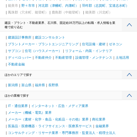
能美市
野々市市
河北郡（津幡町、内灘町）
羽咋郡（志賀町、宝達志水町）
鳳珠郡（穴水町、能登町）
鹿島郡（中能登町）
能美郡（川北町）
建設・プラント・不動産業界、石川県、固定給35万円以上の転職・求人情報を業
種で絞り込む
建築設計事務所
建設コンサルタント
プラントメーカー・プラントエンジニアリング
住宅設備・建材
ゼネコン
サブコン
住宅（ハウスメーカー）
リフォーム・内装・インテリア
ディベロッパー
不動産仲介
不動産管理
設備管理・メンテナンス
土地活用
不動産金融
ほかのエリアで探す
新潟県
富山県
福井県
長野県
ほかの業種で探す
IT・通信業界
インターネット・広告・メディア業界
メーカー（機械・電気）業界
メーカー（素材・化学・食品・化粧品・その他）業界
商社業界
医薬品・医療機器・ライフサイエンス・医療系サービス
金融業界
コンサルティング・リサーチ業界・専門事務所・監査法人・税理士法人