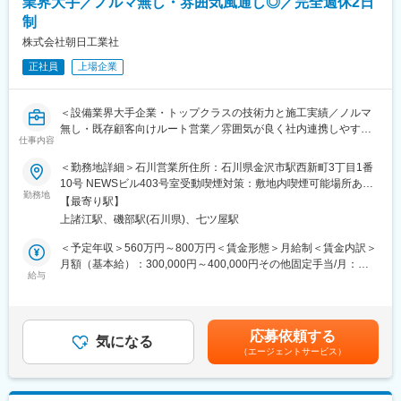
業界大手／ノルマ無し・雰囲気風通し◎／完全週休2日
ことを期待しています。
り、総合力が強みです。近年では社会インフラの保全分野、地震
制
等の自然災害が増加傾向にあることから自治体や各省庁と協力の
■企業情報
株式会社朝日工業社
上、防災/減災分野等も力をいれています
・事業内容
正社員
上場企業
建設工事の請負、規格、設計、監理およびコンサルティング業務
■転勤について：
住宅の建設及び販売並びに土地の造成および販売
広域コース（転勤あり）・地域限定コース（転勤なし）があり、
前各号に付帯する一切の業務
どちらも選択可能です。ライフプランに合わせて入社後の変更も
＜設備業界大手企業・トップクラスの技術力と施工実績／ノルマ
可、雇用形態はどちらも変わりません。
無し・既存顧客向けルート営業／雰囲気が良く社内連携しやすい
変更の範囲：会社の定める業務
仕事内容
組織／年休120日(土日祝)＞
■当社の強み/魅力：
■業務内容：
＜勤務地詳細＞石川営業所住所：石川県金沢市駅西新町3丁目1番
◇働き方の改善/リモート勤務もOK
ビルや商業施設、工場、病院などのあらゆる建築物の空調・給排
10号 NEWSビル403号室受動喫煙対策：敷地内喫煙可能場所あり
年間休日122日・完全土日祝休み、残業平均は30時間程度です
水衛生設備の提案営業をご担当頂きます。
勤務地
変更の範囲：会社の定める事業所
【最寄り駅】
が、実働7時間のため、働き方とスキルアップ両方を求める方に最
基本的には既存顧客への法人営業です（10社～15社程を担当）。
上諸江駅、磯部駅(石川県)、七ツ屋駅
適です。週２程度リモート勤務も可能です。（平均有給取得日数
個人ノルマは無く、チームとしての目標を設定して営業活動を行
12.8日）
っています。
＜予定年収＞560万円～800万円＜賃金形態＞月給制＜賃金内訳＞
月額（基本給）：300,000円～400,000円その他固定手当/月：
◇えるぼし認定企業
■具体的には：
給与
65,000円～95,000円＜月給＞365,000円～495,000円＜昇給有無
技術職・営業職多様なポジションで男女問わず活躍しています！
(1)まずはお客様となる施主、建築業者（ゼネコン）、設計事務所
＞有＜残業手当＞有＜給与補足＞※年収は前職での経験・役職・年
男女ともに育休取得率（女性100％、男性63％）が高く、長期で
などから、新築やリニューアル工事についての情報を収集するこ
齢等を鑑み、決定します。■昇給：年1回■賞与：年2回賃金はあく
ご活躍可能な環境です。
とから始まります。
までも目安の金額であり、選考を通じて上下する可能性がありま
応募依頼する
(2)集めた情報をもとに、設計部門と協力して、見積書を作成して
気になる
す。月給(月額)は固定手当を含めた表記です。
（エージェントサービス）
◇役職定年なし・長期的な就業/キャリアアップが可能
提案します。
E・Jホールディングス（プライム上場企業）の中核企業であり、
(3)受注後も、工事が完了するまで各部門のフォローをしながら案
受注案件は地方公共団体、各省庁など多数。安定した基盤で長期
件全体に関わっていきます。