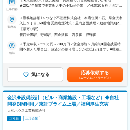
【★未経験OK！販売経験・異業種での営業経験もいかせる
す。
★2017年創業で事業拡大中の不動産企業！／残業20ｈ程／固定給
仕事内容
高い＆賞与でしっかり過程まで評価◎】
＜特徴＞
＜勤務地詳細1＞つなぐ不動産株式会社 本店住所：石川県金沢市
・物件情報サイトやチラシ等からお問い合わせいただいたお客様
金沢市を中心に不動産売買・買取再販・リフォームなど住まいに
入江２丁目169番地 受動喫煙対策：屋内全面禁煙＜勤務地詳細2＞
への反響営業メイン！
関わる幅広いサービスを提供する当社にて、売買仲介営業をお任
勤務地
つなぐ不動産株式会社 有松店住所：石川県金沢市有松3丁目3番
・お客様の理想のライフスタイルを深くヒアリングし、課題解決
【最寄り駅】
せします！
30号 受動喫煙対策：屋内全面禁煙
に導きます。時には「今は買い時ではない」といった正直なアド
新西金沢駅、野町駅、西金沢駅、西泉駅、押野駅
バイスも行い、お客様目線での誠実な対応を大切にしています。
■採用背景：
＜予定年収＞550万円～700万円＜賃金形態＞月給制■固定残業時
新規事業の立ち上げや新規出店計画が進んでいるため、増員募
間を超えた場合は、超過分の割り増し分が支払われます。■職種手
■給与／インセンティブについて：
集！今回は将来的にリーダーも担っていけるような方を採用した
給与
当20,000円含む＜賃金内訳＞月額（基本給）：274,000円～
インセンティブ制ではなく、固定給＋賞与で安定した給与形態◎
いと考えています。
348,000円その他固定手当/月：20,000円固定残業手当/月：66,000
※評価制度…「業績」と「過程・スタンス」の両軸で評価項目があ
円～82,000円（固定残業時間30時間0分/月）超過した時間外労働
り、過程までしっかり評価される仕組みです
■仕事内容：
の残業手当は追加支給＜月給＞360,000円～450,000円（一律手当
応募依頼する
物件購入を考えているお客様に対して、ご希望のヒアリング・物
気になる
を含む）＜昇給有無＞有＜残業手当＞有＜給与補足＞■賞与：年2
（エージェントサービス）
件紹介・資金計画などまでご提案する仕事です！
回（7月・12月）■昇給：年2回（1月・7月）賃金はあくまでも目
■組織構成：
安の金額であり、選考を通じて上下する可能性があります。月給
売買仲介営業：6名在籍（役職者2名／メンバー4名）
＜具体的には…＞
(月額)は固定手当を含めた表記です。
◆20代・30代が中心の若く活気ある組織◎異業種からの転職者も
・物件のご案内
多数活躍中
金沢◆設備設計（ビル・商業施設・工場など）◆自社
・金融機関の紹介や資金計画のご提案
◆報告・連絡・相談・確認が徹底されており、コミュニケーショ
開発BIM利用／東証プライム上場／福利厚生充実
・査定や売却のご提案
ンが活発
「不動産を売りたい」というお客様に対して、査定・販売戦略提
大和ハウス工業株式会社
案を行ない、価格を決定。営業・広告活動を行ない、買い手を見
■働き方：
正社員
上場企業
つけます。
・年休111日（水曜固定休み＋平日1日）
・平均有休取得8.16日（2024年実績）