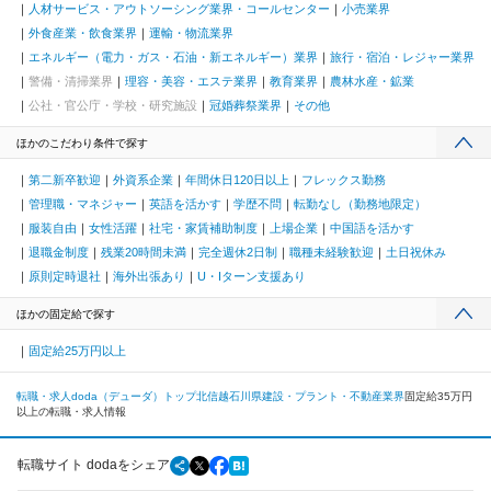
人材サービス・アウトソーシング業界・コールセンター
小売業界
外食産業・飲食業界
運輸・物流業界
エネルギー（電力・ガス・石油・新エネルギー）業界
旅行・宿泊・レジャー業界
警備・清掃業界
理容・美容・エステ業界
教育業界
農林水産・鉱業
公社・官公庁・学校・研究施設
冠婚葬祭業界
その他
ほかのこだわり条件で探す
第二新卒歓迎
外資系企業
年間休日120日以上
フレックス勤務
管理職・マネジャー
英語を活かす
学歴不問
転勤なし（勤務地限定）
服装自由
女性活躍
社宅・家賃補助制度
上場企業
中国語を活かす
退職金制度
残業20時間未満
完全週休2日制
職種未経験歓迎
土日祝休み
原則定時退社
海外出張あり
U・Iターン支援あり
ほかの固定給で探す
固定給25万円以上
転職・求人doda（デューダ）トップ
北信越
石川県
建設・プラント・不動産業界
固定給35万円
以上の転職・求人情報
転職サイト dodaをシェア