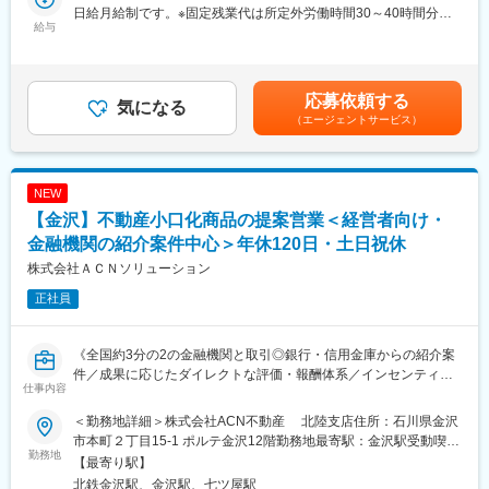
ンが活発
日給月給制です。※固定残業代は所定外労働時間30～40時間分を
■業務詳細：
給与
支給＜賃金内訳＞月額（基本給）：318,600円～492,800円/月22
・現場での作業進捗や安全・品質面の確認、必要な場合は作業員
■働き方：
日間勤務想定その他固定手当/月：71,400円～147,200円＜想定月
への指導や助言
・年休111日（水曜固定休み＋平日1日）
額＞390,000円～640,000円＜昇給有無＞有＜残業手当＞有＜給与
・工程表に基づくスケジュール管理やコスト管理、資材発注、納
・平均有休取得8.16日（2024年実績）
補足＞その他固定手当は固定残業代となります。固定残業代は時
応募依頼する
期調整
気になる
・残業20ｈ
間外労働の有無にかかわらず、３０～４０時間分を支給（時間数
（エージェントサービス）
・現場調査や各種調査への立会い、施主・設計担当者との打合せ
・インセンティブ制ではなく、固定給＋賞与で安定した給与形態
は、技能・経験や職務遂行能力などを考慮し、個人ごとに決
・工事進捗確認（工事の遅延や安全・品質に問題がないかのチェ
◎
定）。超過分は別途支給されます。賃金はあくまでも目安の金額
ック）
※評価制度…「業績」と「過程・スタンス」の両軸で評価項目があ
であり、選考を通じて上下する可能性があります。月給(月額)は固
・関係書類の作成、行政や検査機関対応
り、過程までしっかり評価される仕組みです
定手当を含めた表記です。
NEW
・現場の付帯業務全般
【金沢】不動産小口化商品の提案営業＜経営者向け・
■キャリアパス：
■扱うサービス：
金融機関の紹介案件中心＞年休120日・土日祝休
・まずは営業としてスキルアップしていただいた後、将来的に
注文住宅や店舗の新築、増改築、リフォームなど幅広い建築サー
は、営業戦略の策定やKPIマネジメント、メンバーの採用や育成に
株式会社ＡＣＮソリューション
ビスを提供しています。
携わっていただきます！
正社員
・経験次第ではサブマネージャー、マネージャーとして入社いた
■組織構成：
だくことも可能
金沢市、七尾市など複数拠点に現場管理スタッフが在籍し、チー
※過去には、サブマネージャーで入社し、3年でマネージャーに昇
《全国約3分の2の金融機関と取引◎銀行・信用金庫からの紹介案
ムで連携しながら業務に取り組んでいます。
格した事例もあり、若いうちから積極的にキャリアアップを目指
件／成果に応じたダイレクトな評価・報酬体系／インセンティブ
せる環境です。
仕事内容
平均200万円》
■業務の魅力：
お客様の夢や理想をカタチにする、やりがいの大きい仕事です。
＜勤務地詳細＞株式会社ACN不動産 北陸支店住所：石川県金沢
■概要
現場の中心となってプロジェクトを推進できる達成感を味わえま
市本町２丁目15-1 ポルテ金沢12階勤務地最寄駅：金沢駅受動喫煙
全国約3分の2の金融機関と取引する同社で、銀行・信用金庫から
勤務地
す。
対策：屋内全面禁煙変更の範囲：会社の定める事業所
【最寄り駅】
紹介を受け、法人・個人へ不動産小口化商品「Aシェア」を提案し
北鉄金沢駅、金沢駅、七ツ屋駅