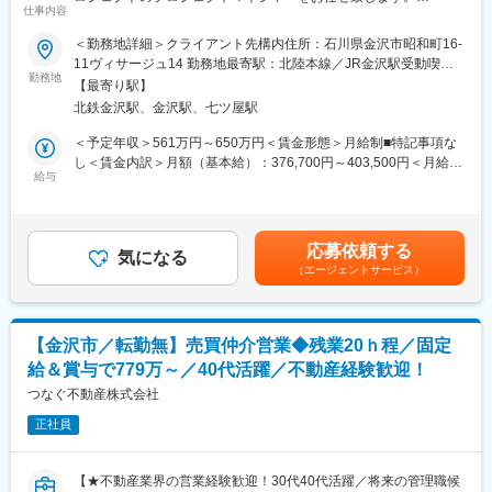
作業所長クラス（現場の最高責任者）
仕事内容
■職務内容：
・発注者（官公庁・鉄道事業者）との設計変更・工程調整の協議
・携帯電話基地局建設プロジェクトの事業者様（お客様）構内で
・協力会社との折衝
＜勤務地詳細＞クライアント先構内住所：石川県金沢市昭和町16-
の業務委託責任者
・実行予算の策定および最終的な原価責任の保持
11ヴィサージュ14 勤務地最寄駅：北陸本線／JR金沢駅受動喫煙
・プロジェクト進捗管理、業務品質管理、人員管理、プロジェク
勤務地
統括所長(課長)クラス（エリアマネジメント）
対策：屋内全面禁煙変更の範囲：会社の定める事業所
【最寄り駅】
トの円滑な運営、コントロール
・複数現場（サテライト現場等）の横断的な管理・指導
北鉄金沢駅、金沢駅、七ツ屋駅
・当社事業戦略に沿った事業計画の遂行
・若手・中堅社員の育成および配置調整
■業務の魅力：
■働き方
＜予定年収＞561万円～650万円＜賃金形態＞月給制■特記事項な
大手通信会社と協業しながら複数の案件を行うため、5GやLPWA
年間休日は124日。休日出勤が発生した際は振休・代休取得を徹
し＜賃金内訳＞月額（基本給）：376,700円～403,500円＜月給＞
など次世代の無線通信に係る正確な技術・知識を習得できます。
給与
底しております。官公庁関連の工事が多いため、現場の多くは土
376,700円～403,500円＜昇給有無＞有＜残業手当＞有＜給与補足
また、無線分野でのエンジニアリングを極められるだけでなく、
日休みが推奨されております。
＞＜年収例＞・561万円／36歳 入社1年・650万円／42歳 入社5年
複数並行するプロジェクトにおけるマネジメントも経験可能で
【残業時間】
※詳細は、当社人事制度によります※スキル、ご経験、前職給与な
す。
平均24時間程度です。リモート機器の導入などDX推進による働き
どを考慮の上決定いたします※一般職の場合は超過勤務手当は別途
応募依頼する
■同社の特徴：
気になる
方改革を積極的に推進しております。
支給します賃金はあくまでも目安の金額であり、選考を通じて上
（エージェントサービス）
＜事業について＞同社は情報通信事業のハード、ソフト及びシス
【転勤について】
下する可能性があります。月給(月額)は固定手当を含めた表記で
テム全般の企画設計、施工工事、調整検査、評価/解析、運用/保守
初任地は東京地区で配属頂きますが、工事によっては東京～大阪
す。
等のエンジニアリング業務を国内、海外とグローバルに展開して
での転勤がございます。その際は別居手当4万4000円 且つ帰省
います。さらに近年では「サービスエリアの最適化構築」、「解
手当は月4回分支給など、手当で給与として最大限考慮し補填致し
【金沢市／転勤無】売買仲介営業◆残業20ｈ程／固定
析ツールの自社開発」などソフト、システム、ソリュ－ションの
ます。社宅もございますので、家賃の個人負担も抑えることが可
給＆賞与で779万～／40代活躍／不動産経験歓迎！
開発を強化しコンサルティング業務へと活躍の場を広げていま
能です。
す。
つなぐ不動産株式会社
＜安定性＞同社は、法人・個人ともに欠かせない通信インフラを
正社員
手掛けています。IoTや5Gなど、時代とともに複雑化している通
信分野において高い技術力で市場のニーズに応えている同社は、
今後もさらなる拡大が見込まれています。
【★不動産業界の営業経験歓迎！30代40代活躍／将来の管理職候
＜充実した福利厚生＞年間120日以上の休日休暇や各種手当など