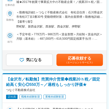
補★2017年創業で事業拡大中の不動産企業！／残業20ｈ程／固定
の基本的な福利厚生だけでなく、ノー残業デー、産休・育休制度
仕事内容
給高い＆賞与でしっかり過程まで評価◎グループ全体で売上高約
や持株会、また、保養施設の用意や社員向け大規模イベントなど
9.7億円】
＜勤務地詳細1＞つなぐ不動産株式会社 有松店住所：石川県金沢
のユニークな機会を設けています。
市有松3丁目3番30号 受動喫煙対策：屋内全面禁煙＜勤務地詳細2
＜透明性の高い評価・報酬制度＞同社は社員一人ひとりの自律
金沢市を中心に不動産売買・買取再販・リフォームなど住まいに
勤務地
＞つなぐ不動産株式会社 本店住所：石川県金沢市入江２丁目
的・自発的な成長を促すことを目的とした育成型人事制度を採用
【最寄り駅】
関わる幅広いサービスを提供する当社にて、売買仲介営業をお任
169番地 受動喫煙対策：屋内全面禁煙
しています。多角的な視点での評価により目標管理制度（MBO）
野町駅、新西金沢駅、西泉駅、西金沢駅、押野駅
せします！
の透明性を高め、きめ細かいコンピテンシー項目を設定し、仕事
＜予定年収＞779万円～986万円＜賃金形態＞月給制＜賃金内訳＞
を通じて成長できる社員のキャリア支援を確立しています。
■採用背景：
月額（基本給）：487,000円～616,500円固定残業手当/月：
新規事業の立ち上げや新規出店計画が進んでいるため、増員募
給与
86,000円～109,000円（固定残業時間30時間0分/月）超過した時
変更の範囲：会社の定める業務
集！今回は将来的にリーダーも担っていけるような方を採用した
間外労働の残業手当は追加支給＜月給＞573,000円～725,500円
いと考えています。
（一律手当を含む）＜昇給有無＞有＜残業手当＞有＜給与補足＞
■（別途）ガソリン手当：15,000円■固定残業時間を超えた場合
応募依頼する
■仕事内容
気になる
は、超過分の割り増し分が支払われます。■賞与：年2回（7月・
（エージェントサービス）
◆物件のご案内：「複数の物件を見て検討したい」という不動産
12月）■昇給：年2回（1月・7月）■役職手当：あり■資格手当：あ
購入意思のあるお客様へ、希望条件を正確にヒアリングし物件の
り賃金はあくまでも目安の金額であり、選考を通じて上下する可
ご紹介
能性があります。月給(月額)は固定手当を含めた表記です。
◆金融機関の紹介や資金計画のご提案：住宅ローンの相談、金融
【金沢市／転勤無】売買仲介営業◆残業20ｈ程／固定
機関の紹介などを行ない、ご購入に向けたサポート
給高く安心◎550万～／過程もしっかり評価★
◆査定や売却のご提案：「不動産を売却したい」というお客様に
対して、査定・販売戦略提案を行ない、価格を決定。営業・広告
つなぐ不動産株式会社
活動を行ない、買い手を見つけます。
正社員
職種未経験歓迎
業種未経験歓迎
◆営業戦略・育成・マネジメント等：まずは、これまでの経験を
活かし、営業として活躍いただきます。その後、営業戦略の策定
やKPIマネジメント、メンバーの採用や育成に携わっていただきま