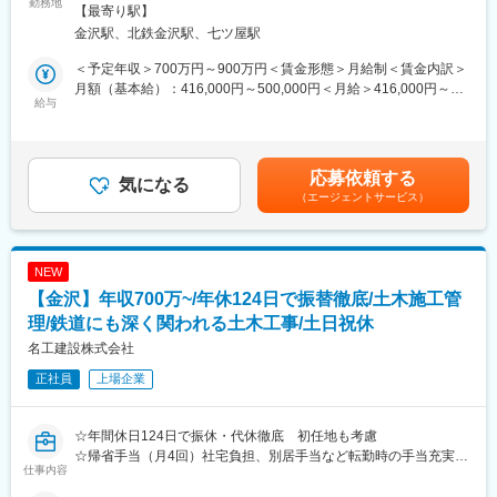
模な公共建築物にいたるまでの施工管理をお任せ致します
勤務地
【最寄り駅】
《案件》
■評価・インセンティブについて：
金沢駅、北鉄金沢駅、七ツ屋駅
JR東海の鉄道施設から官公庁・学校法人・民間など幅広い工事実
成約率は約3割、単価は小口商品で約2,500万円。月2～3件の成約
績があります。金額規模では数十億単位の案件もあり、施工管理
が目標の目安です。成果は固定給の昇格、賞与、インセンティブ
＜予定年収＞700万円～900万円＜賃金形態＞月給制＜賃金内訳＞
として高い技術を身に着けられます。駅の高架化などは当社の建
へ反映。
月額（基本給）：416,000円～500,000円＜月給＞416,000円～
設・土木・軌道の技術によって一気通貫に行えるなど強みを発揮
給与
20代でマネージャー職、年収1000万円程となった実績もあり、金
500,000円＜昇給有無＞有＜残業手当＞有＜給与補足＞※選考によ
しています。
融営業で培った力を明確な評価へつなげられます。
り年収決定、金額が前後する可能性があります。■昇給：年1回■
《より上流として活躍する施工管理》
賞与：年2回■諸手当：時間外割増手当、現場手当（現場勤務者の
当社の施工管理は発注者様と同じ視座で取り組めることも特徴で
■同社について：
み）、営業手当、扶養手当 他賃金はあくまでも目安の金額であ
応募依頼する
す。工法・設計など様々な方向性の提案を発注者様へ行い、現場
気になる
ACNグループは、オフィスソリューションと不動産事業を展開。
り、選考を通じて上下する可能性があります。月給(月額)は固定手
（エージェントサービス）
をよりよくおさめられるよう進めます。
好立地・希少性の高い物件の商品化力と、全国の金融機関との取
当を含めた表記です。
《組織構成とキャリア》
引基盤が強みです。
新卒も平均4年目までには一級を取得し30代半ばで主任以上のプ
今後3年間で100名増員を計画する成長期に、成果を正当に評価す
ロジェクトリーダーも任される者もいます。10億前後の案件は～
る組織で早期昇格を目指せます。
NEW
4人で取り掛かり、全体・原価などをみる所長の下に、各工程を見
【金沢】年収700万~/年休124日で振替徹底/土木施工管
る主任、工程ごとの施工管理技士 と構成されていきます。まずは
変更の範囲：会社の定める業務
工程ごとから入り、経験と資格により全体を見て頂く仕事を目指
理/鉄道にも深く関われる土木工事/土日祝休
していただきます。
名工建設株式会社
正社員
上場企業
■働く環境
【休日】
年間休日は124日。休日出勤が発生した際は振替 代休を徹底して
☆年間休日124日で振休・代休徹底 初任地も考慮
おります。JR関連の工事も多く、現場の多くは土日休みが推奨さ
☆帰省手当（月4回）社宅負担、別居手当など転勤時の手当充実
れ休日出勤の割合も少なめです
仕事内容
■土木部門の事業：
創立当初から会社の中枢を担い、鉄道工事はもちろん、道路、橋