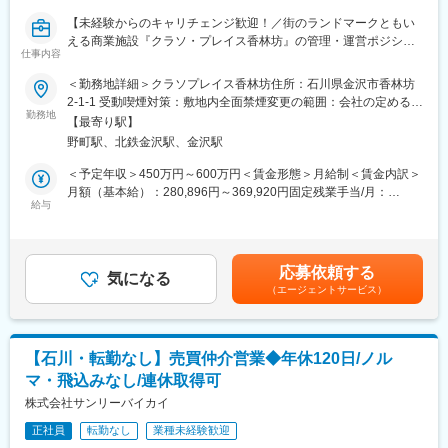
は、営業戦略の策定やKPIマネジメント、メンバーの採用や育成に
・35歳~40歳前半での管理職登用実績もあり、
携わっていただきます！
【未経験からのキャリチェンジ歓迎！／街のランドマークともい
中途、新卒、学歴、入社年次など関係なくキャリアアップを目指
・経験次第ではサブマネージャー、マネージャーとして入社いた
える商業施設『クラソ・プレイス香林坊』の管理・運営ポジショ
せる環境です。
仕事内容
だくことも可能
ン／基本的に転勤なし／リオ・ホールディングスG】
※過去には、サブマネージャーで入社し、3年でマネージャーに昇
＜勤務地詳細＞クラソプレイス香林坊住所：石川県金沢市香林坊
■働き方：
格した事例もあり、若いうちから積極的にキャリアアップを目指
■業務概要：
2-1-1 受動喫煙対策：敷地内全面禁煙変更の範囲：会社の定める事
・年間休日123日
せる環境です。
当社が運営する香林坊のランドマークである商業施設『クラソ・
勤務地
業所
・完全週休二日制
【最寄り駅】
プレイス香林坊』をより魅力的な商業施設へと成長させるため
・積立有給制度（時効になった有給休暇を最大100日まで積立で
野町駅、北鉄金沢駅、金沢駅
に、テナント管理・販促の両方の側面からニーズを捉える＜管
きる制度）
理・運営業務＞をご担当いただきます。ショッピングセンターの
＜予定年収＞450万円～600万円＜賃金形態＞月給制＜賃金内訳＞
・65歳定年制（全国社員は65歳もしくは67歳選択定年制）、60歳
支配人として、いろんな業者と打ち合わせたり状況を前に進めて
月額（基本給）：280,896円～369,920円固定残業手当/月：
一律役職定年の廃止
いく必要があります。
給与
94,104円～130,080円（固定残業時間45時間0分/月）超過した時
間外労働の残業手当は追加支給＜月給＞375,000円～500,000円
■福利厚生
■業務詳細：
（一律手当を含む）＜昇給有無＞有＜残業手当＞有＜給与補足
・住宅補助：
◎テナント管理
＞・残業手当（固定残業代制 超過分別途支給）賃金はあくまでも
入居1～5年目までは最大70％企業負担あり（全国職のみ対象／そ
応募依頼する
・入居テナントの新規・更新契約
気になる
目安の金額であり、選考を通じて上下する可能性があります。月
のほか物件に関する諸条件、費用上限規定あり）
（エージェントサービス）
・入居時の区画内装工事や退去時の原状回復工事の管理
給(月額)は固定手当を含めた表記です。
持ち家で、諸条件を満たした場合は、最長定年退職まで毎月1～3
・テナントの収益管理
万円の住宅手当を支給
・その他
・子育て関連支援（育児休業最長3年、従業員及び配偶者が子を出
◎販促
産した場合に子一人に対し100万円支給 等）
【石川・転勤なし】売買仲介営業◆年休120日/ノル
・シーズン毎やテナント・お客様のニーズを踏まえたイベントの
※その他福利厚生項目参照
マ・飛込みなし/連休取得可
企画や調整
・商業施設運営におけるDM、チラシ、ポスター制作
株式会社サンリーバイカイ
■配属地
・その他
・初任地は、面接内での希望と会社状況を考慮し決定
正社員
転勤なし
業種未経験歓迎
・転勤頻度は、目安は6～10年ほど（全国職のため、保証するも