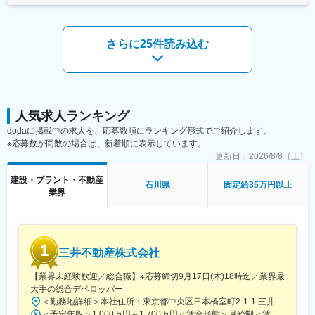
円・引越し費用最大20万円支給賃金はあくまでも目安の金額であ
を拡大してきました。
り、選考を通じて上下する可能性があります。月給(月額)は固定手
グループスローガンは「Innovation Frontier 挑戦する、変革す
■魅力：
当を含めた表記です。
る、その先の未来へ。」家づくり、アパート経営、土地の売買に
eラーニングや新入社員研修といった充実した制度が整っており、
さらに25件読み込む
おいて次々とイノベーションを起こし、住まいの新基準をつくる
未経験でも安心して業務に取り組めます。さらに、年功序列では
ことで、地域に住む人々を幸せにすることを目指します。
ないため、実力次第で早期のキャリアアップが可能です。
顧客、社員、社会の三方良しを実現するトリプルウィン経営で、
また、選択休日制を導入しており、年末年始、GW、夏季休暇など
お客様に満足いただける住宅のみを提供し、社員の成長にもコミ
と組み合わせることで、最長8日間の連続休暇を取得できます。
ットする社風が特徴です。
■当社の特徴：
人気求人ランキング
変更の範囲：当社の業務全般
サンリーグループは北陸を中心に、不動産賃貸仲介・管理、売買
dodaに掲載中の求人を、応募数順にランキング形式でご紹介します。
仲介や住宅の建設・リフォームなど多岐にわたる事業を展開して
※応募数が同数の場合は、新着順に表示しています。
います。2007年にかほく市で創業して以来、急速に事業やエリア
更新日：
2026/8/8（土）
を拡大してきました。
グループスローガンは「Innovation Frontier 挑戦する、変革す
建設・プラント・不動産
石川県
固定給35万円以上
る、その先の未来へ。」家づくり、アパート経営、土地の売買に
業界
おいて次々とイノベーションを起こし、住まいの新基準をつくる
ことで、地域に住む人々を幸せにすることを目指します。
顧客、社員、社会の三方良しを実現するトリプルウィン経営で、
お客様に満足いただける住宅のみを提供し、社員の成長にもコミ
三井不動産株式会社
ットする社風が特徴です。
【業界未経験歓迎／総合職】※応募締切9月17日(木)18時迄／業界最
変更の範囲：当社の業務全般
大手の総合デベロッパー
＜勤務地詳細＞本社住所：東京都中央区日本橋室町2-1-1 三井本館勤務地最寄駅：東京メトロ銀座線・半蔵門線／三越前駅受動喫煙対策：屋内全面禁煙変更の範囲：会社の定める事業所（リモートワーク含む）
＜予定年収＞1,000万円～1,700万円＜賃金形態＞月給制＜賃金内訳＞月額（基本給）：470,000円～800,000円＜月給＞470,000円～800,000円＜昇給有無＞有＜残業手当＞有＜給与補足＞※経験に応ず※上記年収は基礎給与・賞与（2回）を含む。時間外勤務手当・諸手当別途支給。※あくまでモデルケースであり、実際の年収とは異なる可能性があります。処遇条件の詳細は内定後のオファー面談にてご説明いたします。賃金はあくまでも目安の金額であり、選考を通じて上下する可能性があります。月給(月額)は固定手当を含めた表記です。