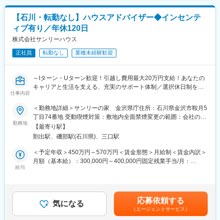
■職務内容：
り、選考を通じて上下する可能性があります。月給(月額)は固定手
東証プライム上場、創業125年の歴史を誇る大手ゼネコン「熊谷
・自社／他社物件の建築営業の総合職です。お客様のご要望を伺
当を含めた表記です。
組」のグループ会社で、安定性は抜群です。熊谷組の建築技術力
【石川・転勤なし】ハウスアドバイザー◆インセンテ
い、最適なプランを提案するとともに、工事完了後の点検やアフ
を発揮しながら、リニューアル業界No.1を目指します。
ィブ有り／年休120日
ターフォローまで担当いただきます。
・新規提案だけでなく、既存のお客様との長期的な信頼関係づく
株式会社サンリーハウス
変更の範囲：会社の定める業務
りを大切にする仕事です。
正社員
転勤なし
業種未経験歓迎
■詳細：
・住宅リフォームやメンテナンスに関する営業活動（お客様のご
～Iターン・Uターン歓迎！引越し費用最大20万円支給！あなたの
自宅を訪問し、暮らしのお困りごと・ご要望をヒアリング）
キャリアと生活を支える、充実のサポート体制／選択休日制を導
・現地調査をもとに、提案内容や見積書作成
仕事内容
入／年間休日120日／サンリーグループ～
・工事担当者との打ち合わせ、スケジュール調整
＜勤務地詳細＞サンリーの家 金沢県庁住所：石川県金沢市鞍月5
・工事後のお客様フォロー（定期点検やアフターメンテナンスの
■職務概要：
丁目74番地 受動喫煙対策：敷地内全面禁煙変更の範囲：会社の定
ご案内）
・自社／他社物件の建築営業の総合職です。
勤務地
める事業所
・イベントなどの企画運営業務
【最寄り駅】
適性に応じて、業務をお任せします。お客様への新規建築提案～
割出駅、磯部駅(石川県)、三口駅
既存建物のメンテナンスご相談まで、多方面から頼りにされるや
■魅力：
りがいある仕事です。
＜予定年収＞450万円～570万円＜賃金形態＞月給制＜賃金内訳＞
eラーニングや新入社員研修といった充実した制度が整っており、
月額（基本給）：300,000円～400,000円固定残業手当/月：
未経験でも安心して業務に取り組めます。さらに、年功序列では
■詳細：
給与
75,000円（固定残業時間32時間0分/月）超過した時間外労働の残
ないため、実力次第で早期のキャリアアップが可能です。
・新規顧客開拓、建築契約～お引渡し、間取り図の作成
業手当は追加支給＜月給＞375,000円～475,000円（一律手当を含
・建具や床、外壁などの種類や色のコーディネート
む）＜昇給有無＞有＜残業手当＞有＜給与補足＞■給与補足：・上
■当社の特徴：
・家づくりのアドバイス業務
限32時間を超える時間外労働は追加で支給します。・賞与／あり
サンリーグループは北陸を中心に、不動産賃貸仲介・管理、売買
応募依頼する
・設計プランニング業務
気になる
（決算賞与／業績による）、別途インセンティブあり・昇給／あ
仲介や住宅の建設・リフォームなど多岐にわたる事業を展開して
（エージェントサービス）
・アフターフォロー
り（1月あたり0～10,000円前年度実績）・「資格手当」～50,000
います。2007年にかほく市で創業して以来、急速に事業やエリア
・イベントなどの企画運営業務