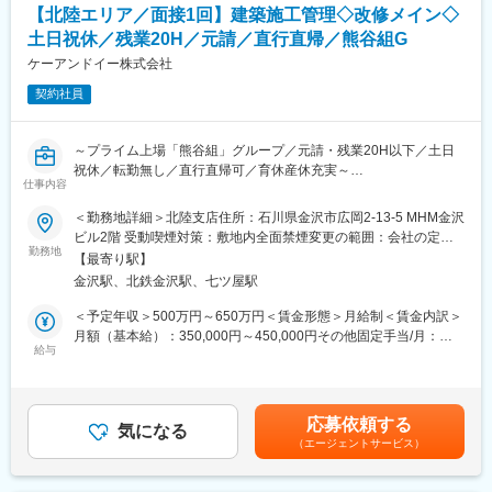
就業が叶います。
※従事すべき業務の変更の範囲：変更なし
【北陸エリア／面接1回】建築施工管理◇改修メイン◇
また、転勤有無等ご自身でコースの選択がいただけるほか、役職
▽主に以下が全体像になりますが、業務習得の状況に応じて徐々
土日祝休／残業20H／元請／直行直帰／熊谷組G
定年なしのためご年収の維持も叶い、長期的にご活躍いただけま
にお任せしていきます。
す。
（1）取引先企業（ゼネコンなど）からの空調設備、給排水設備工
ケーアンドイー株式会社
事のご相談やご依頼
契約社員
変更の範囲：当社業務全般
（2）設計部、積算部、工事部などと連携して製品見積りや工事見
積作成提案
（3）設備・工事プラン提案および見積り提案
～プライム上場「熊谷組」グループ／元請・残業20H以下／土日
（4）受注
祝休／転勤無し／直行直帰可／育休産休充実～
（5）工事部門と連携して製品納品及び工事に関する調整業務
仕事内容
■業務詳細：
＜勤務地詳細＞北陸支店住所：石川県金沢市広岡2-13-5 MHM金沢
■入社後の流れ：
建築および設備のリニューアル工事の企画設計～施工を手掛ける
ビル2階 受動喫煙対策：敷地内全面禁煙変更の範囲：会社の定め
先輩社員に同行し、建築設備の知識を習得していきます。社内各
当社にて、元請の立場での建築施工管理業務をご担当いただきま
勤務地
る事業所
部署との連携も多くなりますので、研修を通じて社内コミュニケ
【最寄り駅】
す。
ーションも図っていただきます。また、ご経験やスキルに応じ
金沢駅、北鉄金沢駅、七ツ屋駅
民間案件が8割で、病院やホテル、学校、アトラクション施設など
て、数百万円単位から数十億円クラスの大型プロジェクトまで、
のリニューアル工事を手掛けていただきます。
＜予定年収＞500万円～650万円＜賃金形態＞月給制＜賃金内訳＞
様々な案件でご活躍いただけます。
ご経験に応じて作業所長としてご活躍いただくことも可能です。
月額（基本給）：350,000円～450,000円その他固定手当/月：
給与
20,000円～35,000円＜月給＞370,000円～485,000円＜昇給有無
■当社について：
■案件特徴：
＞有＜残業手当＞有＜給与補足＞※給与詳細は年齢・経験等を踏ま
◎朝日工業社は、建物に快適な環境を実現する企画・提案から設
・工事期間：案件の規模感にもよりますが、最長で半年程度、短
えて決定します。■昇給：年1回（4月）■賞与：年2回（7月・12
計、施工、そしてアフターメンテナンスまで、空調・衛生設備の
い場合は1カ月程度です。
月）■モデル年収：700万円／月給450,000円（外勤手当20,000円/
スペシャリストとして、トータルエンジニアリングでのサービス
応募依頼する
・直行直帰：可能です。社員も直行直帰で勤務されている方が多
気になる
月、地域手当8,000～15,000円/月含む）賃金はあくまでも目安の
を提供しています。また、半導体や液晶装置メーカー向けの「超
（エージェントサービス）
いです。
金額であり、選考を通じて上下する可能性があります。月給(月額)
精密制御装置」の製造・販売も手掛けており、設備工事会社では
・夜間勤務：担当物件が商業施設等の場合には夜勤が発生する可
は固定手当を含めた表記です。
希有なメーカー機能も有しています。
能性がございます。（※頻度としてはほぼありません。）