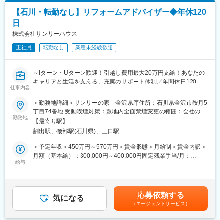
◎東証プライム上場の大手企業ですが、社員間の距離が近く風通
・担当エリア：石川、福井が8割程度、富山、新潟も一部案件とし
しの良い社風です。また、ボトムアップ型で、メンバークラスか
【石川・転勤なし】リフォームアドバイザー◆年休120
てございます。担当案件はお住まいを考慮しますのでご安心くだ
ら意見を挙げることもできる会社です。社員のことを第一に考え
日
さい。ご自宅から通えないエリアをご担当頂く際には、会社より
る社風で、近しい考え方の方も多く、働きやすさにも繋がってい
仮住まいを提供します。
株式会社サンリーハウス
ます。
・担当案件：基本は1名1案件体制となります。小規模工事の場合
正社員
転勤なし
業種未経験歓迎
には掛け持ちが発生しますが、社員の負担が増えないような業務
変更の範囲：会社の定める業務
配分をしております。
～Iターン・Uターン歓迎！引越し費用最大20万円支給！あなたの
■魅力：
キャリアと生活を支える、充実のサポート体制／年間休日120日
・半年の試用期間後正社員登用となります。過去の正社員登用率
仕事内容
／サンリーグループ～
もほぼ100％です。
＜勤務地詳細＞サンリーの家 金沢県庁住所：石川県金沢市鞍月5
・完全週休2日制（土日祝）、直行直帰可能、施工管理の残業時間
＼この求人の特徴♪／
丁目74番地 受動喫煙対策：敷地内全面禁煙変更の範囲：会社の定
平均が20時間のため、ワークライフバランスを整えて働くことが
★当社の雰囲気
勤務地
める事業所
できます。
【最寄り駅】
風通しの良い職場環境が特徴です。
・転勤や拠点異動はございませんので、地元で安定して長く働く
割出駅、磯部駅(石川県)、三口駅
意見が反映されやすく、働きやすい職場を実現しています。
ことができます。
＜予定年収＞450万円～570万円＜賃金形態＞月給制＜賃金内訳＞
・社員同士のコミュニケーションを重んじる風土です。上司、役
★未経験からでも活躍できる環境
月額（基本給）：300,000円～400,000円固定残業手当/月：
員等であっても気軽に相談しやすい雰囲気に包まれており、非常
eラーニングやLIXIL研修といった充実した制度が整っており、未
給与
50,000円（固定残業時間22時間0分/月）超過した時間外労働の残
に風通しが良い環境です。
経験でも安心して業務に取り組めます。
業手当は追加支給＜月給＞350,000円～450,000円（一律手当を含
む）＜昇給有無＞有＜残業手当＞有＜給与補足＞■給与補足：・上
■組織構成：
★自分に合ったはたらき方を！
限32時間を超える時間外労働は追加で支給します。・賞与／あり
年代のボリュームゾーンは50代ですが、20代～50代まで幅広い年
応募依頼する
選択休日制を導入しており、年末年始、GW、夏季休暇などと組み
気になる
（決算賞与／業績による）、別途インセンティブあり・昇給／あ
代層の方が活躍しております。
（エージェントサービス）
合わせることで、最長8日間の連続休暇を取得可能！
り（1月あたり0～10,000円前年度実績）・「資格手当」～50,000
円・引越し費用最大20万円支給賃金はあくまでも目安の金額であ
■当社の特徴：