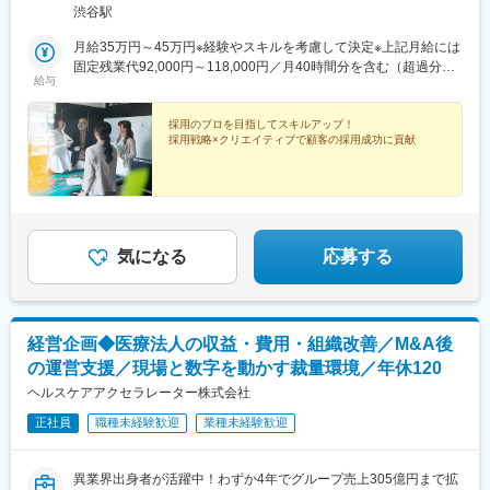
長堀橋駅、本川越駅、新越谷駅、市川真間駅、船橋駅、京成稲毛
渋谷駅
駅、東海神駅、京王八王子駅、つつじケ丘駅、府中競馬正門前
駅、御徒町駅、新豊洲駅、西太子堂駅、武蔵溝ノ口駅、京急川崎
月給35万円～45万円※経験やスキルを考慮して決定※上記月給には
駅、石上駅、江端駅、加納駅(岐阜県)、各務ケ原駅、津島駅、ドー
固定残業代92,000円～118,000円／月40時間分を含む（超過分は
給与
ム前駅、大小路駅、公園東口駅、三田本町駅、旧居留地・大丸前
別途支給）
駅、城下駅(岡山県)、宇品四丁目駅、段原一丁目駅、祇園駅(福岡
県)、西黒崎駅、長崎駅前駅、新宿駅、有楽町駅、四ツ橋駅、府中
採用のプロを目指してスキルアップ！
採用戦略×クリエイティブで顧客の採用成功に貢献
本町駅、上野広小路駅、越前花堂駅、茶所駅、ドーム前千代崎
駅、花田口駅、県庁前駅(兵庫県)、郵便局前駅、宇品二丁目駅、比
治山橋駅、旦過駅、天神南駅、五島町駅
気になる
応募する
経営企画◆医療法人の収益・費用・組織改善／M&A後
の運営支援／現場と数字を動かす裁量環境／年休120
ヘルスケアアクセラレーター株式会社
正社員
職種未経験歓迎
業種未経験歓迎
異業界出身者が活躍中！わずか4年でグループ売上305億円まで拡