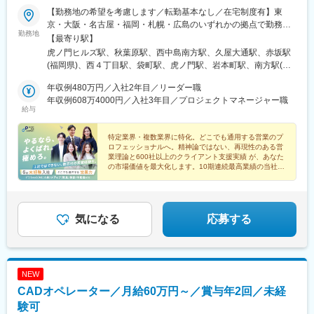
【勤務地の希望を考慮します／転勤基本なし／在宅制度有】東
京・大阪・名古屋・福岡・札幌・広島のいずれかの拠点で勤務◯
勤務地
東京本社東京都港区虎ノ門1-23-1 虎ノ門ヒルズ森タワー18階受動
【最寄り駅】
喫煙対策：あり（屋内禁煙 / 喫煙専用室あり)◯秋葉原営業所東京
虎ノ門ヒルズ駅、秋葉原駅、西中島南方駅、久屋大通駅、赤坂駅
都千代田区神田和泉町1-7-2 S-Glanzビル4階受動喫煙対策：あり
(福岡県)、西４丁目駅、袋町駅、虎ノ門駅、岩本町駅、南方駅(大
（敷地内禁煙）◯札幌営業所北海道札幌市中央区南一条西4-5-1 札
阪府)、栄町駅(愛知県)、薬院大通駅、大通駅、本通駅、神谷町
幌大手町ビル5階受動喫煙対策：あり（敷地内禁煙）◯名古屋営業
年収例480万円／入社2年目／リーダー職
駅、末広町駅(東京都)、新大阪駅、栄駅(愛知県)、西鉄福岡駅、狸
所愛知県名古屋市東区泉1-15-14 アルピニストビル6階受動喫煙対
年収例608万4000円／入社3年目／プロジェクトマネージャー職
小路駅、中電前駅
給与
策：あり（屋内原則禁煙 / 屋外に喫煙場所あり）◯大阪営業所大
阪府大阪市淀川区西中島5-11-9 新大阪中里ビル3階受動喫煙対
策：あり（屋内禁煙 / 喫煙専用室設置あり)◯広島営業所広島県広
特定業界・複数業界に特化。どこでも通用する営業のプ
ロフェッショナルへ。精神論ではない、再現性のある営
島市中区大手町2-8-1 大手町スクエア8階（B）受動喫煙対策：あ
業理論と600社以上のクライアント支援実績 が、あなた
り（敷地内禁煙）◯福岡営業所福岡県福岡市中央区大名1-2-23 ビ
の市場価値を最大化します。10期連続最高業績の当社
ジネス・ワンけやき通りビル3階受動喫煙対策：あり（屋内禁煙・
で、本質的な課題解決力を身につけませんか。
喫煙室設定）
気になる
応募する
NEW
CADオペレーター／月給60万円～／賞与年2回／未経
験可