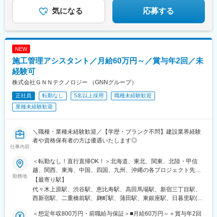
新富町駅(東京都)、勝どき駅、京橋駅(東京都)、新中野駅、京王八
王子駅、武蔵五日市駅、西台駅、本蓮沼駅、青物横丁駅、武蔵境
気になる
応募する
駅、三鷹駅、吉祥寺駅、本郷三丁目駅、湯島駅、飯田橋駅、鬼子
母神前駅、向原駅(東京都)、池袋駅、両国駅、錦糸町駅、池尻大橋
駅、東武練馬駅、新横浜駅、横浜駅、桜木町駅、二俣新町駅、松
戸新田駅、松飛台駅、スポーツセンター駅、みつわ台駅、蘇我
NEW
駅、海浜幕張駅、前原駅、船橋日大前駅、柏駅、柏の葉キャンパ
施工管理アシスタント／月給60万円～／賞与年2回／未
ス駅、新千葉駅、京成稲毛駅、新八柱駅、大宮駅(埼玉県)、南浦和
駅、さいたま新都心駅、北浦和駅、浦和駅、和光市駅、西川口
経験可
駅、東川口駅、朝霞駅、新越谷駅、川越駅、志木駅、所沢駅、草
株式会社ＧＮＮテクノロジー （GNNグループ）
加駅、大阪難波駅、淀屋橋駅、渡辺橋駅、沢ノ町駅、我孫子町
正社員
転勤なし
5名以上採用
職種未経験歓迎
駅、平林駅(大阪府)、中ふ頭駅、西大橋駅、肥後橋駅、阿波座駅、
北浜駅(大阪府)、なんば駅(南海線)、天満橋駅、長堀橋駅、谷町六
業種未経験歓迎
丁目駅、心斎橋駅、松屋町駅、堺筋本町駅、門真南駅、横堤駅、
矢田駅(大阪府)、東部市場前駅、今川駅(大阪府)、出戸駅、中津駅
(大阪府・阪急線)、なにわ橋駅、天満駅、中津駅(地下鉄)、中崎町
＼職種・業種未経験歓迎／【学歴・ブランク不問】建設業界経験
駅、扇町駅(大阪府)、西梅田駅、大阪梅田駅(阪神線)、矢場町駅、
者や資格保有者の方は優遇いたします◎
仕事内容
瑞穂区役所駅、日比野駅(名古屋市営)、伏屋駅、稲永駅、笠寺駅、
左京山駅、武蔵小杉駅、目黒駅、秋葉原駅、新橋駅、東京駅、町
＜転勤なし！直行直帰OK！＞北海道、東北、関東、北陸・甲信
田駅、大手町駅(東京都)、中野駅(東京都)、大門駅(東京都)、西日
越、関西、東海、中国、四国、九州、沖縄の各プロジェクト先★
暮里駅、五反田駅、中目黒駅、泉岳寺駅、立川駅、小竹向原駅、
勤務地
希望勤務地・通勤時間を考慮いたします！★直行直帰OK★U・Iタ
【最寄り駅】
二子玉川駅、四ツ谷駅、あざみ野駅、湘南台駅、天王洲アイル
ーン歓迎！住宅手当あり★転居を伴う転勤はありません北海道東
代々木上原駅、渋谷駅、恵比寿駅、高田馬場駅、新宿三丁目駅、
駅、日吉駅(神奈川県)、溝の口駅、長津田駅、登戸駅、戸塚駅、海
北／青森県・岩手県・宮城県・秋田県・山形県・福島県関東／東
西新宿駅、二重橋前駅、麹町駅、蒲田駅、東銀座駅、日暮里駅(舎
老名駅(相模線)、大和駅(神奈川県)、菊名駅、大船駅、橋本駅(神奈
京、神奈川、千葉、埼玉、茨城、栃木、群馬北陸・甲信越／富
人ライナー)、都電雑司ケ谷駅、押上駅、木場駅(東京都)、清澄白
川県)、上大岡駅、中央林間駅、川崎駅、稲毛駅、千葉駅、新松戸
山、石川、福井、新潟県、長野県、山梨県関西／大阪、京都、滋
＜想定年収800万円・前職給与保証＞■月給60万円～＋賞与年2回
河駅、有楽町駅、豊洲駅、南砂町駅、三田駅(東京都)、森下駅(東