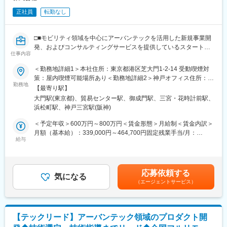
- 顧客のニーズを汲み取り事業にとって最適な判断と実装
正社員
転勤なし
フロントエンド
- ReactやReact Nativeでのフロントエンド開発（*いずれも担当チ
□■モビリティ領域を中心にアーバンテックを活用した新規事業開
ームにより異なる）
発、およびコンサルティングサービスを提供しているスタートア
- UI/UX改善のための実装
仕事内容
ップ■□
＜勤務地詳細1＞本社住所：東京都港区芝大門1-2-14 受動喫煙対
共通
◎大型・新規事業に携わることができる
策：屋内喫煙可能場所あり＜勤務地詳細2＞神戸オフィス住所：兵
- 開発生産性や業務効率化、自動化（CI/CDパイプライン構築、運
◎クライアント伴走支援に携わることができる
勤務地
庫県神戸市中央区磯辺通3-1-2 受動喫煙対策：屋内喫煙可能場所あ
用）
【最寄り駅】
り変更の範囲：会社の定める事業所（リモートワーク含む）
- 設計/コードレビュー
大門駅(東京都)、貿易センター駅、御成門駅、三宮・花時計前駅、
■業務概要：
- 技術的負債の解消とリファクタリングの推進
浜松町駅、神戸三宮駅(阪神)
当社のさらなる成長を、事業開発の面から推進していただきま
- チームの開発プロセス改善
す。
＜予定年収＞600万円～800万円＜賃金形態＞月給制＜賃金内訳＞
- UX改善のための非機能要件実装
アーバンテックを活用した幅広い新規事業の企画、開発、顧客候
月額（基本給）：339,000円～464,700円固定残業手当/月：
- 社内勉強会やナレッジ共有のリード
補への提案から、プロジェクト推進までをリードいただきます。
給与
161,000円～202,000円（固定残業時間42時間0分/月）超過した時
- プロダクトをユーザーにとって使いやすくするための改善、運用
間外労働の残業手当は追加支給＜月給＞500,000円～666,700円
- 迅速でホスピタリティのある問い合わせや障害対応
■業務詳細：
（一律手当を含む）＜昇給有無＞有＜残業手当＞有＜給与補足＞※
- プロダクトマネージャー/デザイナーとの要件のすり合わせ
交通事業者や自動車業界関連のクライアントに対し、システム構
経験・スキル等を考慮した上で決定いたします。■昇給：年1回／
- カスタマーサクセスや営業との連携
応募依頼する
築の要件定義・プロジェクト進行管理を含めたシステム導入支援
気になる
人事評価制度による■決算賞与：業績による■その他寸志などあり
（エージェントサービス）
をお任せいたします。
賃金はあくまでも目安の金額であり、選考を通じて上下する可能
開発環境
性があります。月給(月額)は固定手当を含めた表記です。
- 言語：TypeScript, JavaScript, Kotlin, Python, Swift
◇顧客との折衝を通じた課題の把握と要件定義
- フレームワーク：React, Spring Boot
◇システム導入プロセスの設計およびプロジェクト管理
- モバイル：React Native, Swift, Kotlin
【テックリード】アーバンテック領域のプロダクト開
◇導入後の運用支援とフィードバックに対する改善
- データ基盤：Snowflake, MySQL, BigQuery