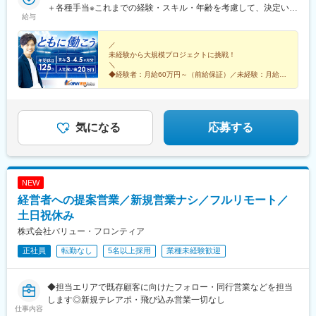
駅、浦安駅(千葉県)、北習志野駅、京成船橋駅、新浦安駅、新鎌ケ
賀、兵庫、奈良、和歌山東海／愛知、静岡、三重、岐阜中国・四
＋各種手当※これまでの経験・スキル・年齢を考慮して、決定いた
京都)、高輪台駅、新木場駅、北千住駅、大崎駅、国分寺駅、東京
谷駅、市川駅、舞浜駅、南流山駅、本八幡駅(都営線)、船橋駅、西
給与
国／鳥取、島根、岡山、広島、山口、徳島、香川、高知、愛媛九
します※残業代は別途全額支給します。※前職給与保証について：
ビッグサイト駅、亀戸駅、テレコムセンター駅、六本木駅、田町
船橋駅、久喜駅、川口駅、南越谷駅、天下茶屋駅、伏見駅(愛知
州／福岡、佐賀、長崎、熊本、大分、宮崎、鹿児島、沖縄＼広島
年齢、経験、能力、適性を考慮して、支給額を決定します。ーー
駅(東京都)、白金高輪駅、高輪ゲートウェイ駅、神谷町駅、外苑前
県)、栄駅(愛知県)、東梅田駅、阿倍野駅(阪堺線)、鶴橋駅、京橋駅
にてビッグプロジェクト始動！／裁量のあるポジションをお任せ
ーーーーーーーーーーーーーーーーーーーーーーーーーーーーー
／
駅、国立駅、南新宿駅、初台駅、千駄ケ谷駅、曙橋駅、国立競技
(大阪府)、南方駅(大阪府)、上小田井駅、上飯田駅、鶴舞駅、藤が
未経験から大規模プロジェクトに挑戦！
◎より高待遇をご用意しております。ご希望の方は面接にてお気
ーー■未経験者は月給35万円～＋賞与年2回＋各種手当 ※これま
場駅、四谷三丁目駅、西荻窪駅、富士見ケ丘駅、荻窪駅、神保町
丘駅(愛知県)、金山駅(愛知県)、流山おおたかの森駅、藤沢駅、富
＼
軽にご質問ください。
での経験・スキル・年齢を考慮して、決定いたします※残業代は別
駅、淡路町駅、市ケ谷駅、九段下駅、上野御徒町駅、昭和島駅、
◆経験者：月給60万円～（前給保証）／未経験：月給
田駅(大阪府)、上牧駅(大阪府)、高槻駅、高槻市駅、天王寺駅、新
途全額支給します。＼勤務地特典！／入社祝い金として別途20万
35万円～
池上駅、糀谷駅、八丁堀駅(東京都)、日本橋駅(東京都)、築地市場
今宮駅、本町駅、江坂駅、弁天町駅、西九条駅、千里中央駅(北大
◆完全週休2日制（土日祝休み）＆残業少なめ
円を支給いたします◎
駅、水天宮前駅、新富町駅(東京都)、勝どき駅、京橋駅(東京都)、
阪急行)、茨木駅、三国ケ丘駅(大阪府)、森ノ宮駅、枚方市駅、豊
◆大規模プロジェクトに参画！あなたの経験を活かせる
新中野駅、京王八王子駅、武蔵五日市駅、西台駅、本蓮沼駅、大
◎
橋駅、刈谷駅、星ケ丘駅(愛知県)、高蔵寺駅、ＪＲ難波駅、中百舌
森海岸駅、青物横丁駅、武蔵境駅、三鷹駅、吉祥寺駅、湯島駅、
気になる
応募する
鳥駅、大曽根駅、赤池駅(愛知県)、大阪駅、新大阪駅、北新地駅、
飯田橋駅、鬼子母神前駅、向原駅(東京都)、池袋駅、志茂駅、両国
大阪阿部野橋駅、近鉄名古屋駅、名鉄名古屋駅、博多駅、天神
駅、錦糸町駅、池尻大橋駅、高松駅(東京都)、東武練馬駅、新横浜
駅、福岡空港駅(鉄道)、姪浜駅、西新駅、天神南駅、大橋駅(福岡
駅、横浜駅、桜木町駅、二俣新町駅、松戸新田駅、松飛台駅、ス
県)、中洲川端駅、千早駅、三ノ宮駅、尼崎駅(東海道本線)、神戸
ポーツセンター駅、みつわ台駅、蘇我駅、海浜幕張駅、前原駅、
駅(兵庫県)、姫路駅、新長田駅、明石駅、西宮北口駅、加古川駅、
NEW
船橋日大前駅、柏駅、柏の葉キャンパス駅、新千葉駅、京成稲毛
王寺駅、近鉄奈良駅、学園前駅(奈良県)、大和西大寺駅、生駒駅、
経営者への提案営業／新規営業ナシ／フルリモート／
駅、新八柱駅、大宮駅(埼玉県)、南浦和駅、さいたま新都心駅、北
和歌山駅、和歌山市駅、京都駅、京阪山科駅、烏丸駅、草津駅(滋
浦和駅、浦和駅、和光市駅、西川口駅、東川口駅、朝霞駅、新越
土日祝休み
賀県)、南草津駅、京阪石山駅、瀬田駅(滋賀県)、竹田駅(京都府)、
谷駅、川越駅、蕨駅、志木駅、所沢駅、草加駅、大阪難波駅、淀
大通駅、札幌駅、仙台駅、岡山駅、下関駅、松江駅、鳥取駅、広
株式会社バリュー・フロンティア
屋橋駅、渡辺橋駅、沢ノ町駅、我孫子町駅、平林駅(大阪府)、中ふ
島駅、福山駅、横川駅、新白島駅、西条駅(広島県)、西高屋駅、東
正社員
転勤なし
5名以上採用
業種未経験歓迎
頭駅、西大橋駅、肥後橋駅、阿波座駅、北浜駅(大阪府)、なんば駅
広島駅、八本松駅、北参道駅、浜松町駅、西日暮里駅(舎人ライナ
(南海線)、天満橋駅、長堀橋駅、谷町六丁目駅、大阪ビジネスパー
ー)、大崎広小路駅、祐天寺駅、江古田駅、二子新地駅、阿倍野駅
ク駅、心斎橋駅、松屋町駅、堺筋本町駅、門真南駅、矢田駅(大阪
(地下鉄)、鴫野駅、西中島南方駅、丸の内駅(愛知県)、小田井駅、
◆担当エリアで既存顧客に向けたフォロー・同行営業などを担当
府)、東部市場前駅、今川駅(大阪府)、中津駅(大阪府・阪急線)、な
上前津駅、東別院駅、摂津富田駅、新今宮駅前駅、千鳥橋駅、千
します◎新規テレアポ・飛び込み営業一切なし
にわ橋駅、天満駅、中津駅(地下鉄)、中崎町駅、扇町駅(大阪府)、
里中央駅(大阪モノレール)、百舌鳥八幡駅、玉造駅、宮之阪駅、新
仕事内容
西梅田駅、大阪梅田駅(阪神線)、矢場町駅、瑞穂区役所駅、日比野