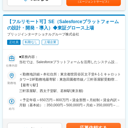
言語：Python（FastAPI, Flask, Streamlitなど）、
（エージェントサービス）
援するプロダクトです。
2回賞与支給 （2025年実績、2.0ヶ月支給）※別途決算賞与あり
TypeScript（Next.js）
（過去5年実績、1.25ヶ月支給）賃金はあくまでも目安の金額であ
クラウド：Microsoft Azure（App Service, Blob Storage,
■業務内容詳細：
り、選考を通じて上下する可能性があります。月給(月額)は固定手
Functions, Azure OpenAI, Cognitive Services）
◇製造業向けAIエージェント「muspec」のプロダクト企画、要件
当を含めた表記です。
データベース：Azure Cosmos DB / PostgreSQL
【フルリモート可】SE（Salesforceプラットフォーム
定義、開発ロードマップ策定
インフラ構成管理：Terraform, Azure CLI
の設計・開発・導入）◆東証グロース上場
◇顧客の設計開発業務、技術文書、ナレッジ活用課題を踏まえた
開発ツール：GitHub, Notion, Figma, Cursor, VSCode
機能設計
ブリッジインターナショナルグループ株式会社
◇生成AI、自然言語処理、検索技術、ナレッジグラフ等を活用し
変更の範囲：会社の定める業務
正社員
転勤なし
上場企業
たプロダクト開発の推進
◇プロンプト設計、RAG、文書構造化、根拠提示、回答精度向上
に関する企画・検証
■業務内容：
◇エンジニア、AI技術者、製造業コンサルタント、外部パートナ
当社では、Salesforceプラットフォームを活用したシステム設
ーとの開発マネジメント
仕事内容
計・開発・運用を担当するシステムエンジニアを募集していま
◇PoC案件を通じた顧客課題の抽出、プロダクト改善へのフィー
す。
＜勤務地詳細＞本社住所：東京都世田谷区太子堂4-1-1 キャロット
ドバック
このポジションでは、Salesforceを中心としたクラウドソリュー
タワー19F勤務地最寄駅：東急田園都市線／三軒茶屋駅受動喫煙
◇セキュリティ、権限管理、監査ログ、データ分離など、法人向
ションの構築や最適化を通じて、ビジネスプロセスの効率化と顧
勤務地
対策：屋内全面禁煙
けAIプロダクトに求められる品質・信頼性の向上
【最寄り駅】
客体験の向上に貢献していただきます。
◇将来的なプロダクト組織・開発体制の構築、メンバー育成、開
三軒茶屋駅、西太子堂駅、若林駅(東京都)
発プロセス整備
■具体的には：
＜予定年収＞650万円～800万円＜賃金形態＞月給制＜賃金内訳＞
・Salesforceプラットフォームの設計、開発、および導入
月額（基本給）：350,000円～500,000円＜月給＞350,000円～
■当社について：
・Salesforceと外部システムとの統合（API、ミドルウェア使用）
給与
500,000円＜昇給有無＞有＜残業手当＞有＜給与補足＞※ご経験・
当社は、製造業向けに特化したコンサルティング会社です。製造
・ユーザー要件に基づく技術的ソリューションの提案と実装
年齢等を考慮の上、優遇します。■賞与：年2回（1～6月の評価に
業に向けてDX支援、新規事業支援といったコンサルティング事業
・データ移行およびデータモデリング
対して8月支給、7～12月の評価に対して翌年2月支給）■昇給：年
と、新製品開発や新規生産設備導入等製造業におけるプロジェク
・マニュアル作成、操作指導
1回賃金はあくまでも目安の金額であり、選考を通じて上下する可
トマネジメントサービスを提供するPM事業を展開しています。当
応募依頼する