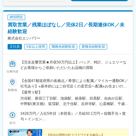
駅、二俣川駅、戸塚駅、上大岡駅、鳥浜駅、緑園都市駅、京急川
崎駅、川崎駅、新丸子駅、溝の口駅、向ケ丘遊園駅、新百合ケ丘
駅、橋本駅(神奈川県)、上溝駅、相模大野駅、汐入駅、横須賀中央
締切間近
駅、平塚駅、鎌倉駅、大船駅、藤沢駅、辻堂駅、石上駅、小田原
買取営業／残業ほぼなし／完休2日／長期連休OK／未
駅、鴨宮駅、茅ケ崎駅、逗子・葉山駅、三崎口駅、秦野駅、倉見
駅、中央林間駅、伊勢原駅、海老名駅(相模線)、相武台前駅、大雄
経験歓迎
山駅、高座渋谷駅、相模金子駅、湯河原駅、京急鶴見駅、杉田駅
株式会社エンパワー
(神奈川県)、本郷台駅、鷺沼駅、古淵駅、京急久里浜駅、湘南台
正社員
5名以上採用
職種未経験歓迎
業種未経験歓迎
駅、社家駅、大和駅(神奈川県)、厚木駅、座間駅、かしわ台駅、二
宮駅、番田駅(神奈川県)、東京テレポート駅、牛込神楽坂駅、三越
前駅、溜池山王駅、六本木一丁目駅、汐留駅、新宿御苑前駅、西
【完全反響営業★月収50万円以上】バッグ、時計、ジュエリーな
新宿駅、西早稲田駅、春日駅(東京都)、上野広小路駅、とうきょう
どお客様からご依頼いただいたお品物の買取
スカイツリー駅、国際展示場駅、亀戸水神駅、五反田駅、九品仏
仕事内容
駅、蓮沼駅、二子新地駅、西太子堂駅、千歳船橋駅、神泉駅、代
官山駅、要町駅、東池袋駅、牛田駅(東京都)、府中駅(東京都)、京
【全国47都道府県の各拠点／希望により配属／マイカー通勤OK／
王多摩川駅、立川駅、京王八王子駅、京王口ステイション駅、高
社宅あり】※基本的にはご自宅近くの直営店へ配属※お住まいのエ
勤務地
島町駅、平沼橋駅、馬車道駅、石川町駅、日ノ出町駅、綱島駅、
リアや配属先の人員状況により、入社後に他県の直営店に出張
【最寄り駅】
センター南駅、武蔵小杉駅、高津駅(神奈川県)、登戸駅、横須賀
し、経験を積んでいただく可能性あり★U・Iターン歓迎 ★マイ
渋谷駅、新宿三丁目駅、池袋駅、銀座駅、目黒駅、自由が丘駅、
駅、緑町駅、北茅ケ崎駅、逗子駅、海老名駅(相鉄・小田急)、鶴見
カー通勤OK（規定あり。詳細はお問い合わせください）＜募集エ
中野駅(東京都)、荻窪駅、北千住駅、吉祥寺駅、心斎橋駅、千歳駅
駅、入谷駅(神奈川県)、台場駅、茅場町駅、赤坂見附駅、麻布十番
リア一覧＞◆北海道・東北北海道・青森県・岩手県・秋田県・宮
(北海道)、あいの里教育大駅、上幌向駅、小樽駅、手稲駅、旭川四
駅、内幸町駅、東新宿駅、新宿西口駅、下落合駅、御徒町駅、曳
城県・山形県・福島県◆関東東京都・神奈川県・千葉県・埼玉
3426万円／入社5年目（本部長）／月給50.1万円＋役職手当＋賞
条駅、環状通東駅、高砂駅(北海道)、発寒南駅、本八戸駅、一ノ関
舟駅、東京国際クルーズターミナル駅、東京ビッグサイト駅、不
県・茨城県・栃木県・群馬県◆中部山梨県・新潟県・富山県・石
与＋インセン
駅、前沢駅、秋田駅、鏡石駅、いわき駅、郡山富田駅、荒川沖
給与
動前駅、表参道駅、代々木公園駅、東池袋四丁目駅、京成関屋
川県・福井県・長野県・岐阜県・静岡県・愛知県・三重県◆近畿
2462万円／入社8年目（管理職）／月給50.1万円＋役職手当＋賞
駅、取手駅、佐原駅、江曽島駅、佐野駅、黒磯駅、草加駅、川越
駅、府中本町駅、立川南駅、日本大通り駅、関内駅、八丁畷駅、
滋賀県・京都府・大阪府・兵庫県・和歌山県・奈良県◆中国・四
与＋インセン
駅、南越谷駅、上尾駅、加茂宮駅、和光市駅、入曽駅、高坂駅、
武蔵溝ノ口駅、柳小路駅、お台場海浜公園駅
国鳥取県・島根県・岡山県・広島県・山口県・香川県・愛媛県・
【自分の理想が叶うワクワクする毎日へ】