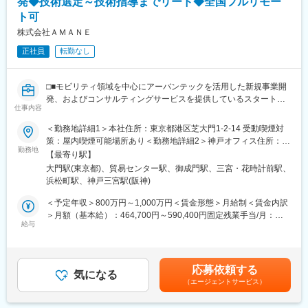
発◆技術選定～技術指導までリード◆全国フルリモー
- CI/CD：GitHub Actions, AWS CodePipeline
ト可
■ポジションの特徴：
リーダーとして、マネージャーやエンジニアとコミュニケーショ
株式会社ＡＭＡＮＥ
チーム体制
ンをとりながら、5名程度のチームでプロダクトの導入支援をリー
EM：2名※CTO兼務、正社員エンジニア：1名、業務委託エンジニ
正社員
転勤なし
ドいただくポジションです。
ア：12名
■クライアント：
変更の範囲：会社の定める業務
□■モビリティ領域を中心にアーバンテックを活用した新規事業開
交通事業者や自動車業界関連の企業を中心に、自治体やインフラ
発、およびコンサルティングサービスを提供しているスタートア
企業等、幅広いクライアントとかかわります。
仕事内容
ップ■□
※基本的に大手のプライム案件です。
＜勤務地詳細1＞本社住所：東京都港区芝大門1-2-14 受動喫煙対
◎大型・新規事業に携わることができる
■プロジェクト例：
策：屋内喫煙可能場所あり＜勤務地詳細2＞神戸オフィス住所：兵
◎クライアントと共にサービスモデルを検討し、システム開発に
勤務地
・モビリティハブの運営・回遊性向上など、モビリティにかかわ
庫県神戸市中央区磯辺通3-1-2 受動喫煙対策：屋内喫煙可能場所あ
【最寄り駅】
取り組むテックリード
る自社サービス開発
り変更の範囲：会社の定める事業所（リモートワーク含む）
大門駅(東京都)、貿易センター駅、御成門駅、三宮・花時計前駅、
・EVの車両データ管理システムの企画～提供（e-mobilog）
浜松町駅、神戸三宮駅(阪神)
■業務概要：
・ロボットタクシーの社会導入支援
当社のさらなる成長を、事業開発の面から推進していただきま
・位置情報を使用した次世代水素プラントの配送効率化システム
＜予定年収＞800万円～1,000万円＜賃金形態＞月給制＜賃金内訳
す。
開発
＞月額（基本給）：464,700円～590,400円固定残業手当/月：
アーバンテックを活用した幅広い新規事業の企画、開発、顧客候
給与
・交通事業者向け自社の電子チケットアプリ開発
202,000円～242,940円（固定残業時間42時間0分/月）超過した時
補への提案から、プロジェクト推進までをリードいただきます。
・位置情報を使用したポイント・クーポンアプリ開発
間外労働の残業手当は追加支給＜月給＞666,700円～833,340円
（一律手当を含む）＜昇給有無＞有＜残業手当＞有＜給与補足＞※
■業務詳細：
■アーバンテック：
経験・スキル等を考慮した上で決定いたします。■昇給：年1回／
応募依頼する
モビリティ業界やインフラ企業など、主にエンタープライズ向け
気になる
「都市生活と都市の持続可能性をアップデートする技術」です。
人事評価制度による■決算賞与：業績による■その他寸志などあり
（エージェントサービス）
プロジェクトにおいて、技術面からチームをリードしプロジェク
賃金はあくまでも目安の金額であり、選考を通じて上下する可能
トを推進いただきます。
■こんな方にぴったり：
性があります。月給(月額)は固定手当を含めた表記です。