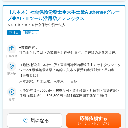
・位置情報を使用したポイント・クーポンアプリ開発
・フロントエンド：Javascript、Vue.js
・サーバーサイド：Java、 Spring Boot
■アーバンテック：
【六本木】社会保険労務士◆大手士業Authenseグルー
・データベース：PostgreSQL
「都市生活と都市の持続可能性をアップデートする技術」です。
プ◆AI・ITツール活用◎／フレックス
・ソースコード管理：GitHub + copilot
・インフラ：Heroku、AWS
Ａｕｔｈｅｎｓｅ社会保険労務士法人
■こんな方にぴったり：
・大型＆新規プロジェクトに携わりたい方
正社員
転勤なし
■自社サービスについて：
・社会貢献の高い仕事がしたい方
◇ピースマインドが提供する企業向けメンタルヘルスのプラット
・会社や事業をともにつくりあげていきたい方
フォーム「Working Better Cloud」は以下の機能を備えています。
・専門特化するのではなく、幅広くチャレンジしたい方
■業務内容：
・ストレスチェック
社労士として以下の業務をお任せします。ご経験のある方は経験
・社員向けのコンサルタントへの相談機能
仕事内容
変更の範囲：会社の定める業務
されてきた業務からお任せする予定です。コンサルティングと労
・マネジメント向け相談機能
務アウトソーシング業務の割合は半々です。1人当たりの担当企業
＜勤務地詳細＞本社住所：東京都港区赤坂9-7-1 ミッドタウン・タ
・人事担当者向け管理機能
数は10～20社程です。
ワー22F勤務地最寄駅：各線／六本木駅受動喫煙対策：屋内喫煙
・労働者向けストレスチェック受検機能、実施者向け管理機能
勤務地
可能場所あり変更の範囲：会社の定める事業所（リモートワーク
法人向けプラットフォームですが、主なユーザーは、人事担当者
【最寄り駅】
・人事顧問
含む）
や社内の全ての方となります。
六本木駅、乃木坂駅、六本木一丁目駅
人事労務相談/労務整備の相談/ハラスメント相談
◇現在ではストレスチェックの義務化などにより少しずつメンタ
HRのビジネスパートナーとして長期的に企業と伴走する顧問スタ
＜予定年収＞500万円～900万円＜賃金形態＞月給制＜賃金内訳＞
ルヘルスの重要性が理解されていますが、当社社はまだメンタル
イルです。
月額（基本給）：308,300円～554,900円固定残業手当/月：
ヘルスが経営課題として顕在化される前から、この領域へ取り組
給与
108,400円～195,100円（固定残業時間45時間0分/月）超過した時
んできました。その結果、現在では、約1000社が導入する業界の
・人事コンサルティング
間外労働の残業手当は追加支給＜月給＞416,700円～750,000円
フロントラインとなっています。
IPO労務DD/就業規則の整備/各種研修/システム導入支援/業務効率
（一律手当を含む）＜昇給有無＞有＜残業手当＞有＜給与補足＞
2020年以降働き方は大きく変化しました。さまざまな変化があり
化支援/採用コンサルティング/女性活躍支援/人事制度構築、運用
経験に応じて応相談賃金はあくまでも目安の金額であり、選考を
ますが、その中の一つに「在宅勤務」があげられます。出社勤務
応募依頼する
支援
気になる
通じて上下する可能性があります。月給(月額)は固定手当を含めた
時とは異なるコミュニケーションスタイルの中で、いま加速度的
（エージェントサービス）
企業の成長フェーズに応じて様々なコンサルティングを提供しま
表記です。
にメンタルヘルスケアが求められています。そのような社会の変