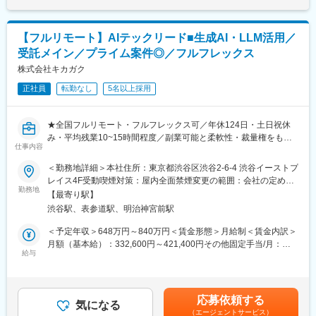
す。
化に合わせた迅速なプラットフォームの開発と改善を行うため
に、戦略をたてながら開発をリードできるエンジニアを採用する
・アウトソーシング手続代行・給与計算
ことで、体制をさらに強化させることを狙いとしています。
【フルリモート】AIテックリード■生成AI・LLM活用／
社会保険・労働保険の各種届出/給与計算/賞与計算
受託メイン／プライム案件◎／フルフレックス
BPOを通して企業の成長を支援し内部体制の整備をサポートしま
変更の範囲：会社の定める業務
す。
株式会社キカガク
正社員
転勤なし
5名以上採用
組織構成：
代表、社労士4名（30代女性）、弁護士兼社労士2名（30代女
性）・エンジニア1名（男性）、他事務スタッフで構成されていま
★全国フルリモート・フルフレックス可／年休124日・土日祝休
す。AIファーストの組織作りを目指しています。
み・平均残業10~15時間程度／副業可能と柔軟性・裁量権をもっ
仕事内容
て就業が可能です！
■魅力：
★技術選定・アーキテクチャ設計など上流から入り込んだ経験を
＜勤務地詳細＞本社住所：東京都渋谷区渋谷2-6-4 渋谷イーストプ
・弊所のクライアントはベンチャー企業から上場企業が中心で
することが可能！
レイス4F受動喫煙対策：屋内全面禁煙変更の範囲：会社の定める
す。グループ企業に弁護士ドットコムもあることから、ベンチャ
勤務地
事業所（リモートワーク含む）
ー・IT系企業が比較的多いです。
【最寄り駅】
AX事業部のテックリーダー／テックタレントとして、AI技術の価
ペーパーレス化が徹底されていいて、AIの活用も進んでいます。
渋谷駅、表参道駅、明治神宮前駅
値を最大化するシステム開発を推進していただきます。
PoCで得られた知見をもとに、実運用レベルのAIシステムやアプ
＜予定年収＞648万円～840万円＜賃金形態＞月給制＜賃金内訳＞
・「クライアントの環境を変えない」をスタンスにしており、複
リケーションを設計・開発いただきます。
月額（基本給）：332,600円～421,400円その他固定手当/月：
数のシステムを同時利用しています。新しいツールの導入も積極
給与
22,100円固定残業手当/月：125,300円～156,500円（固定残業時
的に行っています。
■業務内容
間45時間0分/月）超過した時間外労働の残業手当は追加支給＜月
・生成AI／LLMを活用した業務アプリ・AIエージェントの設計・
給＞480,000円～600,000円（一律手当を含む）＜昇給有無＞有＜
・グループ会社を含め、所員の平均年齢が比較的若く社内は風通
開発・運用のリード
残業手当＞有＜給与補足＞※経験・スキル等を考慮した上で決定い
しの良い雰囲気です。服装もカジュアルでジャケパンやデニムで
応募依頼する
・顧客課題の整理からソリューション設計までを一貫して実施
気になる
たします。※年収には業績賞与（2回）を含みます。・住宅手当：
働かれている社員もいるようです。オフィスは六本木の東京ミッ
（エージェントサービス）
・AIモデルの実装・最適化（Python＋Azure環境）