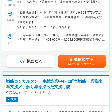
大し、2020年に病院経営支援・運営事業へ参入した急成長ベンチ
仕事内容
ャー
個人や部門の数字を追う立場から、病院・介護施設といった“事業
＜勤務地詳細1＞本社住所：東京都港区港南1-9-36 NTTDATA品川
そのもの”を変えていく役割へ。ヘルスケアアクセラレーター株式
ビル受動喫煙対策：屋内全面禁煙＜勤務地詳細2＞当社関与先法人
会社のオペレーション職は、医療法人の経営管理を担い、収益構
勤務地
（全国）住所：全国 受動喫煙対策：敷地内全面禁煙変更の範囲：
【最寄り駅】
造・コスト・組織・行政対応まで横断的に改善するポジションで
会社の定める事業所
品川駅、高輪ゲートウェイ駅、北品川駅
す。法人営業や折衝経験を生かしながら、経営企画寄りのキャリ
アを目指したい方に適しています。
＜予定年収＞600万円～1,200万円＜賃金形態＞年俸制＜賃金内訳
＞年額（基本給）：4,401,600円～9,064,800円固定残業手当/月：
■業務内容
給与
133,200円～244,600円（固定残業時間30時間0分/月）超過した時
担当するのは、M&A後にグループへ参画した医療法人の経営管
間外労働の残業手当は追加支給＜月額＞500,000円～1,000,000円
理。収益・費用・人員・設備などの現状を把握し、関係者と対話
（12分割）（一律手当を含む）＜昇給有無＞有＜残業手当＞有＜
しながら改善を進めます。
給与補足＞予定年収はあくまでも目安の金額であり、選考を通じ
応募依頼する
・収益改善：診療報酬・介護報酬の確認、稼働率向上に向けた地
気になる
て上下する可能性があります。■インセンティブ：年1回（業績連
（エージェントサービス）
域連携
動）■更改（不定期）賃金はあくまでも目安の金額であり、選考を
・費用最適化：購買データを基にした業者見直しや単価交渉
通じて上下する可能性があります。月給(月額)は固定手当を含めた
・組織・人員運営：人員配置の確認、採用計画整理、現場面談
表記です。
・設備・環境整備：設備不調対応、修繕手配、運営環境の維持
戦略コンサルタント◆製造業中心に経営戦略・業務改
・行政・資金対応：行政への申請・報告、資金繰り把握、金融機
革支援／手触り感を持った支援可能
関との調整
改善は短期で完了するものではなく、数字と現場の声を踏まえ継
株式会社オーツー・パートナーズ
続的に行います。
正社員
■業務の魅力
「数字を見る力」と「多様な相手との調整力」を、病院・介護施