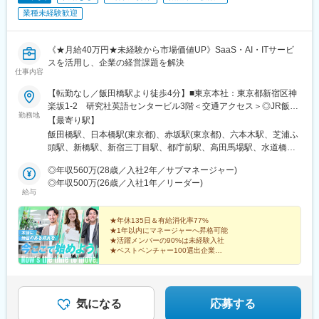
和歌山駅、和歌山市駅、京都駅、京阪山科駅、烏丸駅、草津駅(滋
業種未経験歓迎
賀県)、南草津駅、京阪石山駅、瀬田駅(滋賀県)、竹田駅(京都府)、
大通駅、札幌駅、仙台駅、岡山駅、下関駅、松江駅、鳥取駅、広
島駅、福山駅、横川駅、新白島駅、西条駅(広島県)、西高屋駅、東
《★月給40万円★未経験から市場価値UP》SaaS・AI・ITサービ
広島駅、八本松駅、北参道駅、青井駅、浜松町駅、西日暮里駅(舎
スを活用し、企業の経営課題を解決
人ライナー)、大崎広小路駅、祐天寺駅、江古田駅、二子新地駅、
仕事内容
阿倍野駅(地下鉄)、鴫野駅、西中島南方駅、丸の内駅(愛知県)、小
田井駅、上前津駅、東別院駅、摂津富田駅、新今宮駅前駅、千鳥
【転勤なし／飯田橋駅より徒歩4分】■東京本社：東京都新宿区神
橋駅、千里中央駅(大阪モノレール)、百舌鳥八幡駅、大阪天満宮
楽坂1-2 研究社英語センタービル3階＜交通アクセス＞◎JR飯田
勤務地
駅、玉造駅、宮之阪駅、新豊橋駅、なんば駅(地下鉄)、なかもず
橋駅 西口より徒歩4分◎東京メトロ飯田橋駅 B3出口より徒歩4分※
【最寄り駅】
駅、森下駅(愛知県)、国際センター駅、祇園駅(福岡県)、西鉄福岡
担当プロジェクトにより、将来的にリモートワーク（在宅勤務）
飯田橋駅、日本橋駅(東京都)、赤坂駅(東京都)、六本木駅、芝浦ふ
駅、櫛田神社前駅、西鉄千早駅、三宮駅(神戸新交通)、ハーバーラ
も可能です！
頭駅、新橋駅、新宿三丁目駅、都庁前駅、高田馬場駅、水道橋
ンド駅、山陽姫路駅、西代駅、山陽明石駅、新王寺駅、鳥居前
駅、後楽園駅、上野御徒町駅、浅草駅(ＴＸ)、押上駅、錦糸町駅、
駅、田中口駅、山科駅、四条駅(京都市営)、石山駅、くいな橋駅、
◎年収560万(28歳／入社2年／サブマネージャー)
青海駅(東京都)、豊洲駅、有明駅(東京都)、亀戸駅、木場駅(東京
西４丁目駅、さっぽろ駅、仙台駅(地下鉄)、岡山駅前駅、横川駅
◎年収500万(26歳／入社1年／リーダー)
都)、天王洲アイル駅、立会川駅、大崎広小路駅、自由が丘駅、蒲
給与
(広島県)、白島駅(広島高速交通線)、竹橋駅、御成門駅、新桜台
田駅、流通センター駅、二子玉川駅、三軒茶屋駅、経堂駅、渋谷
駅、梅田駅(地下鉄)、蒲生四丁目駅、天王寺駅前駅、動物園前駅、
駅、明治神宮前駅、原宿駅、恵比寿駅、中野駅(東京都)、荻窪駅、
駅前駅、平安通駅、呉服町駅(福岡県)、香椎宮前駅、三宮駅(神戸
★年休135日＆有給消化率77%
池袋駅、向原駅(東京都)、都電雑司ケ谷駅、赤羽駅、南千住駅、東
市営)、高速神戸駅、西新町駅、信貴山下駅、四宮駅、五条駅(京都
★1年以内にマネージャーへ昇格可能
武練馬駅、光が丘駅、北千住駅、亀有駅、西葛西駅、吉祥寺駅、
★活躍メンバーの90%は未経験入社
市営)、唐橋前駅、狸小路駅、北１２条駅、あおば通駅、西川緑道
井の頭公園駅、三鷹駅、府中競馬正門前駅、調布駅、町田駅、南
★ベストベンチャー100選出企業
公園駅、猿猴橋町駅、横川一丁目駅、城北駅
★完全週休2日制（土日祝）／残業月平均10.1h以下
町田グランベリーパーク駅、豊田駅、国分寺駅、立川北駅、高松
駅(東京都)、昭島駅、八王子駅、南大沢駅、多摩センター駅、京王
よみうりランド駅、武蔵引田駅、新高島駅、横浜駅、元町・中華
街駅、伊勢佐木長者町駅、神奈川駅、新横浜駅、大倉山駅(神奈川
気になる
応募する
県)、新綱島駅、センター北駅、鴨居駅、たまプラーザ駅、長津田