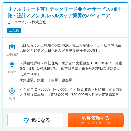
・大型＆新規プロジェクトに携わりたい方
◇プロジェクト全体の技術選定や設計方針の策定
・社会貢献の高い仕事がしたい方
【フルリモート可】テックリード◆自社サービスの開
◇クライアントニーズやプロジェクト要件に応じた最適なソリュ
・会社や事業を共につくりあげていきたい方
発・設計／メンタルヘルスケア業界のパイオニア
ーションの提案
・専門特化するのではなく、幅広くチャレンジしたい方
◇開発プロセスの進捗管理、課題解決、品質管理
ピースマインド株式会社
◇メンバーへの技術指導およびコードレビュー
変更の範囲：会社の定める業務
正社員
■ポジションの特徴：
リードエンジニアとして、マネージャーやエンジニアとコミュニ
【はたらく人と職場の課題解決／社会貢献性◎／サービス導入後
ケーションをとりながら、5名程度のチームでプロダクト開発をリ
も顧客と伴走／土日祝休み／育児後復帰率100%】
ードいただくポジションです。
仕事内容
■業務内容：
＜勤務地詳細＞本社住所：東京都中央区銀座3-10-6 マルイト銀座
■クライアント：
テックリードとして、企業向けメンタルヘルスプラットフォーム
第3ビル8F勤務地最寄駅：都営浅草線／東銀座駅受動喫煙対策：
交通事業者や自動車業界関連の企業を中心に、自治体やインフラ
の開発をご担当いただきます。
勤務地
屋内全面禁煙変更の範囲：会社の定める事業所（リモートワーク
企業等、幅広いクライアントとかかわります。
【最寄り駅】
含む）
※基本的に大手のプライム案件です。
東銀座駅、銀座一丁目駅、銀座駅
■具体的な業務内容：
・開発チームの設計、実装のフォロー
＜予定年収＞800万円～1,000万円＜賃金形態＞月給制＜賃金内訳
■プロジェクト例：
・プロダクトの問い合わせ調査
＞月額（基本給）：578,000円～720,000円＜月給＞578,000円～
・モビリティハブの運営・回遊性向上など、モビリティにかかわ
・重要プロジェクトの技術設計、実装のリード
給与
720,000円＜昇給有無＞有＜残業手当＞有＜給与補足＞※前職の年
る自社サービス開発
・技術的負債の可視化と解消の推進
収や経験・能力を考慮の上決定します。■賞与：年2回（会社業
・EVの車両データ管理システムの企画～提供（e-mobilog）
・チームやステークホルダーと連携しながらの技術戦略立案と実
績、本人実績による）■昇給：年1回（評価に基づく）賃金はあく
・ロボットタクシーの社会導入支援
行
までも目安の金額であり、選考を通じて上下する可能性がありま
・位置情報を使用した次世代水素プラントの配送効率化システム
応募依頼する
・プロダクトの技術選定、アーキテクチャ設計、技術的意思決定
気になる
す。月給(月額)は固定手当を含めた表記です。
開発
（エージェントサービス）
の推進
・交通事業者向け自社の電子チケットアプリ開発
＜開発環境、使用するツールなど＞