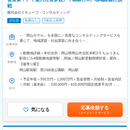
グ部門や、5～10年程度の長期的な業務委託を請けているクライ
戦
アントへ業務改善・運用を行うアウトソーシング部門（残業時間
平均15時間）へ異動することも可能です。
株式会社Ｃキューブ・コンサルティング
■アクセンチュア独自の働き方改革：
正社員
転勤なし
5名以上採用
社長直轄で2015年から開始した組織風土改革“Project PRIDE”によ
り、有給取得率は84%、女性比率も30.4%へ増加。離職率半減
し、残業時間減少等改善が進んでいます。制度面では「18時以降
～「岡山モデル」を全国に／高度なコンサルティングサービスを
の会議原則禁止」「残業ルール厳格化」「短日短時間勤務制度の
通じて、地域課題・社会課題に向き合う～
導入」「在宅勤務制度の全社展開」などを実施。社員の多様な働
仕事内容
おかげさまで全国から注目＆引き合いを頂いていてます！
き方、専門性を尊重する、仕事とプライベートともに充実させ
る、生産性向上等の社員意識向上に繋がっています。
＜勤務地詳細＞本社住所：岡山県岡山市北区本町2-5 ちゅうぎん
本ポジションは地域が抱えるデジタルインフラの整備や人材の不
駅前ビル4階勤務地最寄駅：JR線／岡山駅受動喫煙対策：屋内全
足と移住・定住促進など、先進的なプロジェクトに関わることが
勤務地
変更の範囲：会社の定める業務
面禁煙変更の範囲：無
【最寄り駅】
できます。 課題が山積している地方というフィールドで、自治体
岡山駅前駅、西川緑道公園駅、岡山駅
や企業とコミュニケーションを取りながら業務を進めていく、社
会貢献性の高い仕事です。
＜予定年収＞550万円～1,000万円＜賃金形態＞月給制＜賃金内訳
＞月額（基本給）：330,000円～620,000円固定残業手当/月：
■業務概要
給与
70,000円～130,000円（固定残業時間30時間0分/月）超過した時
地域社会の課題解決のために、企業や自治体に対し、ちゅうぎん
間外労働の残業手当は追加支給＜月給＞400,000円～750,000円
グループの総合力を生かしたコンサル支援を行っていただきま
（一律手当を含む）＜昇給有無＞有＜残業手当＞有＜給与補足＞※
す。
予定年収はあくまでも目安の金額であり、選考を通じて上下する
応募依頼する
気になる
可能性があります。※上記年収には30時間/月分の固定残業代を含
（エージェントサービス）
■具体的な業務
んでいます。■昇給：年1回■賞与：年2回ご本人のパフォーマンス
◎まずはマネージャーと連携をしながら下記業務を通じてコンサ
に応じ積極的に昇給・昇進します。賃金はあくまでも目安の金額
ルタントスキルを習得いただきながらプロジェクトにご参画いた
であり、選考を通じて上下する可能性があります。月給(月額)は固
だきます。