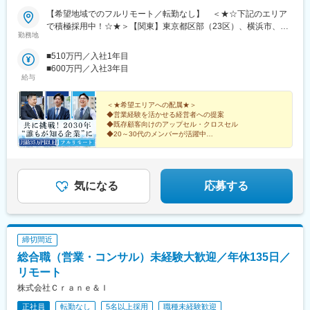
豊橋駅、なんば駅(地下鉄)、なかもず駅、森下駅(愛知県)、国際セ
駅(名古屋市営)、伏屋駅、稲永駅、笠寺駅、左京山駅、武蔵小杉
【希望地域でのフルリモート／転勤なし】 ＜★☆下記のエリア
ンター駅、祇園駅(福岡県)、西鉄福岡駅、櫛田神社前駅、西鉄千早
駅、目黒駅、秋葉原駅、新橋駅、東京駅、町田駅、綾瀬駅、大手
で積極採用中！☆★＞【関東】東京都区部（23区）、横浜市、川
駅、三宮駅(神戸新交通)、ハーバーランド駅、山陽姫路駅、西代
勤務地
町駅(東京都)、中野駅(東京都)、大門駅(東京都)、西日暮里駅、五
崎市、さいたま市、相模原市、千葉市【中部】名古屋市、浜松
駅、山陽明石駅、新王寺駅、鳥居前駅、田中口駅、山科駅、四条
反田駅、中目黒駅、泉岳寺駅、立川駅、小竹向原駅、二子玉川
市、新潟市【北海道・東北】札幌市、仙台市【中国・九州】広島
駅(京都市営)、石山駅、くいな橋駅、西４丁目駅、さっぽろ駅、仙
■510万円／入社1年目
駅、四ツ谷駅、あざみ野駅、湘南台駅、天王洲アイル駅、日吉駅
市、岡山市、福岡市、北九州市、熊本市◎上記のエリアに通える
台駅(地下鉄)、岡山駅前駅、横川駅(広島県)、白島駅(広島高速交通
■600万円／入社3年目
(神奈川県)、溝の口駅、長津田駅、登戸駅、戸塚駅、海老名駅(相
方は大歓迎です！＝＝＝日本全国希望エリアへの配属です。テレ
給与
線)、竹橋駅、御成門駅、新桜台駅、梅田駅(地下鉄)、蒲生四丁目
模線)、大和駅(神奈川県)、菊名駅、大船駅、橋本駅(神奈川県)、上
ワークでの業務＋対面商談（直行直帰）が基本となります。商談
駅、天王寺駅前駅、動物園前駅、駅前駅、平安通駅、呉服町駅(福
大岡駅、中央林間駅、川崎駅、千葉駅、新松戸駅、浦安駅(千葉
はオンラインで実施するケースもございます。必要な際はカーシ
岡県)、香椎宮前駅、三宮駅(神戸市営)、高速神戸駅、西新町駅、
＜★希望エリアへの配属★＞
県)、北習志野駅、京成船橋駅、新浦安駅、新鎌ケ谷駅、市川駅、
ェアサービス（タイムズカー）も利用いただけます。※業務に必要
信貴山下駅、四宮駅、五条駅(京都市営)、唐橋前駅、狸小路駅、北
◆営業経験を活かせる経営者への提案
舞浜駅、南流山駅、本八幡駅(都営線)、船橋駅、西船橋駅、久喜
◆既存顧客向けのアップセル・クロスセル
な機材などは会社が支給します※居住地以外での勤務をご希望の方
１２条駅、あおば通駅、西川緑道公園駅、猿猴橋町駅、横川一丁
◆20～30代のメンバーが活躍中
駅、川口駅、南越谷駅、天下茶屋駅、伏見駅(愛知県)、栄駅(愛知
は選考時にご相談ください＝＝＝■配属エリアによっては大阪の本
目駅、城北駅
◆在宅＋商談のハイブリッド勤務
県)、東梅田駅、阿倍野駅(阪堺線)、今宮戎駅、鶴橋駅、京橋駅(大
社で研修や業務を行う場合もあります。※月に1回本社での社内会
◆月給35万円＋インセンティブを支給
阪府)、南方駅(大阪府)、上小田井駅、上飯田駅、鶴舞駅、藤が丘
議を実施【本社】：大阪府大阪市東淀川区東中島2-9-15 日大和生
◎事業拡大に向けた全国での増員募集！
駅(愛知県)、金山駅(愛知県)、流山おおたかの森駅、藤沢駅、富田
ビル9階＜アクセス＞・大阪メトロ御堂筋線「西中島南方」駅から
気になる
応募する
駅(大阪府)、上牧駅(大阪府)、高槻駅、高槻市駅、天王寺駅、新今
徒歩10分・各線「新大阪」駅から徒歩14分
宮駅、本町駅、江坂駅、弁天町駅、西九条駅、千里中央駅(北大阪
急行)、茨木駅、三国ケ丘駅(大阪府)、南森町駅、森ノ宮駅、枚方
市駅、豊橋駅、刈谷駅、星ケ丘駅(愛知県)、高蔵寺駅、ＪＲ難波
駅、中百舌鳥駅、大曽根駅、赤池駅(愛知県)、大阪駅、新大阪駅、
締切間近
北新地駅、大阪阿部野橋駅、近鉄名古屋駅、名鉄名古屋駅、博多
総合職（営業・コンサル）未経験大歓迎／年休135日／
駅、天神駅、福岡空港駅(鉄道)、姪浜駅、西新駅、天神南駅、大橋
リモート
駅(福岡県)、中洲川端駅、千早駅、三ノ宮駅、尼崎駅(東海道本
線)、神戸駅(兵庫県)、姫路駅、新長田駅、明石駅、西宮北口駅、
株式会社Ｃｒａｎｅ＆Ｉ
王寺駅、近鉄奈良駅、学園前駅(奈良県)、大和西大寺駅、生駒駅、
正社員
転勤なし
5名以上採用
職種未経験歓迎