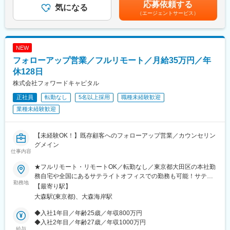
＞オファー年収はご経験・スキルに応じて決定いたします。リア
応募依頼する
■プロジェクト例（JR西日本様プロジェクト、一例）
気になる
はの魅力に惹かれ、設立時に入社を決意。現在は中堅・中小企業
ルタイムプロモーションという評価制度があり、毎月、昇給の機
（エージェントサービス）
（1）鉄道生産性向上
の力を引き出し、地域社会の課題解決に貢献することに意義を感
会があります。過去には入社2ヶ月で給与が上がった方もいます。
・CBM(Condition Based Maintenance)への統計学的/機械学習的
じている。」
賃金はあくまでも目安の金額であり、選考を通じて上下する可能
アプローチの適用
性があります。月給(月額)は固定手当を含めた表記です。
・流動データの可視化と、それに基づく施策の検討
例３（前職：地方公務員）
NEW
「市のデジタル政策立案・DX推進を担当する中で、地域活性化に
フォローアップ営業／フルリモート／月給35万円／年
（2）マーケティング分野への適用拡大
は多様なプレーヤーの連携が不可欠と感じた。当社が地域創生の
・山陽新幹線および近畿圏在来線の収益向上に関する共同プロジ
休128日
旗振り役となり得る存在であると考え、業界未経験ながらもその
ェクト
一員として活躍したいと転職を決意。」
株式会社フォワードキャピタル
・Club J-WESTメンバーの利便性向上を目的とする共同プロジェ
正社員
転勤なし
5名以上採用
職種未経験歓迎
クト
変更の範囲：会社の定める業務
・ICOCAデータ分析における共同プロジェクトおよび、共同特許
業種未経験歓迎
出願
■研修制度
【未経験OK！】既存顧客へのフォローアップ営業／カウンセリン
研修では1か月半～2か月の期間にて当社独自の分析方法を習得し
グメイン
仕事内容
ていただくため、分析で使用するSQLというデータベース言語の
習得、データ可視化ツール（tableau）の習得を目指し研修を受け
★フルリモート・リモートOK／転勤なし／東京都大田区の本社勤
ていただきます。
務自宅や全国にあるサテライトオフィスでの勤務も可能！サテラ
研修後は疑似プロジェクトにて経験を積んでいただくか、実際の
勤務地
イトオフィスは駅から徒歩5分ほどの立地で好アクセス！好きな場
【最寄り駅】
プロジェクトへのアサインとなります。
所を選んで、自由にテレワークもできます。居住はどこでもOK！
大森駅(東京都)、大森海岸駅
基本リモートでの対応です！※敷地内全面禁煙
研修の流れ（一例）
◆入社1年目／年齢25歳／年収800万円
・データベースを扱うためのSQL
◆入社2年目／年齢27歳／年収1000万円
・データの取り扱い方法
給与