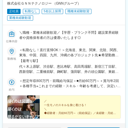
株式会社ＧＮＮテクノロジー （GNNグループ）
正社員
転勤なし
5名以上採用
職種未経験歓迎
業種未経験歓迎
＼職種・業種未経験歓迎／【学歴・ブランク不問】建設業界経験
者や資格保有者の方は優遇いたします◎
仕事内容
＜転勤なし！直行直帰OK！＞北海道、東北、関東、北陸、関西、
東海、中国、四国、九州、沖縄の各プロジェクト先★希望勤務
勤務地
地・通勤時間を考慮いたします！★直行直帰OK★U・Iターン歓
【最寄り駅】
迎！住宅手当あり★転居を伴う転勤はありません北海道東北／青
代々木上原駅、渋谷駅、恵比寿駅、高田馬場駅、新宿三丁目駅、
森県・岩手県・宮城県・秋田県・山形県・福島県関東／東京、神
西新宿駅、二重橋前駅、麹町駅、蒲田駅、井の頭公園駅、東銀座
奈川、千葉、埼玉、茨城、栃木、群馬北陸・甲信越／富山、石
駅、日暮里駅(舎人ライナー)、都電雑司ケ谷駅、平井駅(東京都)、
川、福井、新潟県、長野県、山梨県関西／大阪、京都、滋賀、兵
＜想定年収800万円・前職給与保証＞■月給60万円～＋賞与年2回
船堀駅、押上駅、木場駅(東京都)、清澄白河駅、有楽町駅、豊洲
庫、奈良、和歌山東海／愛知、静岡、三重、岐阜中国・四国／鳥
＋各種手当※これまでの経験・スキル・年齢を考慮して、決定いた
駅、南砂町駅、三田駅(東京都)、森下駅(東京都)、高輪台駅、新木
給与
取、島根、岡山、広島、山口、徳島、香川、高知、愛媛九州／福
します※残業代は別途全額支給します。※前職給与保証について：
場駅、北千住駅、大崎駅、国分寺駅、東京ビッグサイト駅、亀戸
岡、佐賀、長崎、熊本、大分、宮崎、鹿児島、沖縄＼広島にてビ
年齢、経験、能力、適性を考慮して、支給額を決定します。ーー
駅、テレコムセンター駅、六本木駅、田町駅(東京都)、白金高輪
ッグプロジェクト始動！／裁量のあるポジションをお任せ◎より
ーーーーーーーーーーーーーーーーーーーーーーーーーーーーー
／
駅、高輪ゲートウェイ駅、神谷町駅、外苑前駅、国立駅、南新宿
一生モノのスキルを身に着ける！
高待遇をご用意しております。ご希望の方は面接にてお気軽にご
ーー■未経験者は月給35万円～＋賞与年2回＋各種手当 ※これま
駅、初台駅、千駄ケ谷駅、曙橋駅、国立競技場駅、四谷三丁目
＼
質問ください。
での経験・スキル・年齢を考慮して、決定いたします※残業代は別
駅、西荻窪駅、富士見ケ丘駅、荻窪駅、神保町駅、淡路町駅、市
◆経験者：月給60万円～（前給保証）／未経験：月給
途全額支給します。＼勤務地特典！／入社祝い金として別途20万
35万円～
ケ谷駅、九段下駅、上野御徒町駅、昭和島駅、池上駅、糀谷駅、
◆完全週休2日制（土日祝休み）＆残業少なめ
円を支給いたします◎
八丁堀駅(東京都)、日本橋駅(東京都)、築地市場駅、水天宮前駅、
◆未経験からでも成長できる環境◎