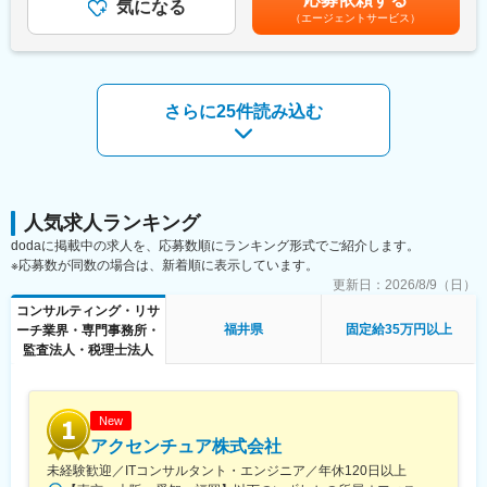
・定着支援、改善提案
気になる
能性があります。月給(月額)は固定手当を含めた表記です。
社の事業拡大に伴い、一緒に製造業を盛り上げていける仲間を募
（エージェントサービス）
集いたします。
■当ポジションの魅力：
プライムベンダーとしてエンドユーザーとの直接取引を行ってお
変更の範囲：会社の定める業務
り、プロジェクトには提案の上流工程から携われ、導入後の効果
分析・フォローまで幅広く関わるため、エンジニアとしてのスキ
さらに25件読み込む
ルを思う存分高めることができます。また、世界シェアNo.1
CRMのSalesforceをベースにしたシステム開発を行っていますの
で、最先端のスキルと経験を積むことができます。
■当社について：
当社の事業の核は法人営業改革です。近年、法人営業において、
人気求人ランキング
人口減少や人材流動化によって従来の「属人的な営業」では成長
dodaに掲載中の求人を、応募数順にランキング形式でご紹介します。
が難しくなっており、デジタル活用による生産性向上と迅速な市
※応募数が同数の場合は、新着順に表示しています。
場対応が必須になっています。そうした環境下で、わたしたちブ
更新日：
2026/8/9（日）
リッジは「売上拡大の仕組み化」と「DX人材育成」のサポートを
コンサルティング・リサ
通じて、クライアントのビジネス成長を後押ししています。
福井県
固定給35万円以上
ーチ業界・専門事務所・
・各企業において待ったなしの「DX推進」のための人材育成。営
監査法人・税理士法人
業プロセスをリレーするマーケティング、営業、カスタマーサク
セスのそれぞれにおいて研修・コーチングを提供し、アジャイル
運用とDX推進に必要な人材のリスキリング・育成にも注力してい
ます。
New
アクセンチュア株式会社
■当社の特徴：
未経験歓迎／ITコンサルタント・エンジニア／年休120日以上
当社はこれまでに300社以上の日本企業の法人営業改革を成功に