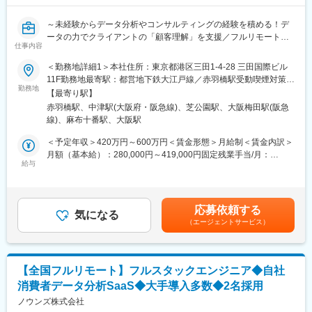
の課題解決を職務とするため、挑戦と成長の機会が絶えません。
顧客の経営層との連携も多く、その中で自身の視野を広げること
～未経験からデータ分析やコンサルティングの経験を積める！デ
ができます。
ータの力でクライアントの「顧客理解」を支援／フルリモート＆
・地方の製造業の再生プロジェクトや地方都市での起業や投資、
仕事内容
フルフレックスで圧倒的に働きやすい～
山形県の自治体・教育機関と共同の『やまがたAI部』など、地方
や中小企業を盛り上げる取り組みを多数実施しており、企業への
＜勤務地詳細1＞本社住所：東京都港区三田1-4-28 三田国際ビル
■募集概要：
支援を通じて「日本の製造業や地方を元気にする」役割を肌で感
11F勤務地最寄駅：都営地下鉄大江戸線／赤羽橋駅受動喫煙対策：
「データ」の活用によりクライアントの経営課題・事業課題解決
勤務地
じられます。
屋内全面禁煙＜勤務地詳細2＞大阪オフィス住所：大阪府大阪市北
【最寄り駅】
を支援する当社にて、ビジネスエンジニアを募集いたします。
・自社でも投資や新規事業開発を手がけ、事業会社としての経営
区大深町6番38号 グラングリーン大阪 北館 JAM BASE 4階
赤羽橋駅、中津駅(大阪府・阪急線)、芝公園駅、大阪梅田駅(阪急
をダイナミックに実践する機会にも恵まれます。これらを通し
JAM-STUDIO 404号室勤務地最寄駅：JR線／大阪駅受動喫煙対
線)、麻布十番駅、大阪駅
入社時点でデータの専門家でなくとも構いません。顧客との対話
て、ビジネススキルや専門知識だけでなく、事業の経営感覚を身
策：屋内喫煙可能場所あり変更の範囲：会社の定める事業所（リ
を通じて課題とニーズを正しく捉え、当社内に蓄積された事例や
につけられます。
モートワーク含む）
＜予定年収＞420万円～600万円＜賃金形態＞月給制＜賃金内訳＞
優秀なアナリストチームの力を活用しながら全体絵を描いていく
月額（基本給）：280,000円～419,000円固定残業手当/月：
ポジションであり、異業種、エンジニア未経験から入社したメン
給与
■評価制度：
70,000円～106,000円（固定残業時間32時間0分/月）超過した時
バーも多数活躍しています。「データ分析」そのものを目的にす
職位ごとに必要なスキルを明確にしそれに基づいて昇進の基準を
間外労働の残業手当は追加支給＜月給＞350,000円～525,000円
るのではなく「データを用いて課題を解決すること」に興味をも
定め、評価機会は年2回です。勤続年数や年齢ではなくスキルや成
（一律手当を含む）＜昇給有無＞有＜残業手当＞有＜給与補足＞※
ってくださる方を広く歓迎します。
果を主な評価基準としています。
オファー年収はご経験・スキルに応じて決定いたします。※リアル
応募依頼する
気になる
タイムプロモーションという評価制度があり、毎月昇給の機会が
（エージェントサービス）
■業務の流れ：
■プロジェクトアサインについて：
あります。一般的な半年または1年に1度の機会を待たずとも実績
1．顧客との打合せを通じた課題/ニーズの整理
個人の成長とチームの向上を促進する方針に基づき、希望に沿っ
が給与に反映されるため、過去には入社2ヶ月で給与UPを叶えた
2．顧客情報、当社内の過去知見、公開情報等から解決策の仮設提
たプロジェクトのアサインや新規事業開発の機会を提供します。
社員もおります。賃金はあくまでも目安の金額であり、選考を通
示
・週2回のアサイン会議では、個々の希望や志向を尊重し
じて上下する可能性があります。月給(月額)は固定手当を含めた表
【全国フルリモート】フルスタックエンジニア◆自社
3．顧客の課題/ニーズを具体的なシステム要件や業務要件に落と
「Will（メンバーの意思/希望） Can（メンバーが得意なこと）
記です。
消費者データ分析SaaS◆大手導入多数◆2名採用
し込む
Must（メンバーの役割に応じた任務）」を考慮しながらプロジェ
4．課題/ニーズに応えるためのデータ分析手法を設計し、データ
ノウンズ株式会社
クト配属を決定します。