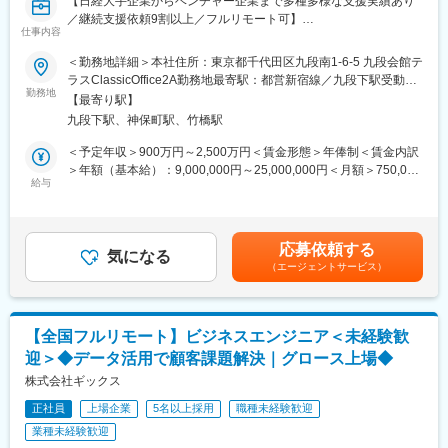
【日経大手企業からベンチャー企業まで多種多様な支援実績あり
設という大きな事業単位に生かせます。収益・費用・組織・行政
／継続支援依頼9割以上／フルリモート可】
対応を横断して担うため、経営企画と現場実行の両方に関わる点
仕事内容
が特長。視座と視野を一気に広げたい方に大きな手応えがありま
■採用背景：
＜勤務地詳細＞本社住所：東京都千代田区九段南1-6-5 九段会館テ
す。
上場準備による増員です。現在日系大手～スタートアップの製造
ラスClassicOffice2A勤務地最寄駅：都営新宿線／九段下駅受動喫
業の業務改善案件だけでなく、経営戦略や事業戦略に関する案件
勤務地
煙対策：屋内全面禁煙変更の範囲：備考記載
■働く環境・教育体制
【最寄り駅】
を多くいただいています。当社の9割が製造業出身のメンバーのた
・本部所属は少数精鋭の約70名。20～30代のメンバーを中心に、
九段下駅、神保町駅、竹橋駅
め、経営戦略に関するコンサルティングを実施できるメンバーが
40～50代も含めエネルギーのある組織です（平均年齢約35歳／
案件に対して少ない状況です。本ポジションでは戦略案件をハン
＜予定年収＞900万円～2,500万円＜賃金形態＞年俸制＜賃金内訳
2025年4月時点）。
ズオンで担当し、案件だけでなく会社全体をリードできる人材を
＞年額（基本給）：9,000,000円～25,000,000円＜月額＞750,000
・OJTで案件に入りながら実務を習得（独り立ちは1～3年を想
募集します。
給与
円～2,083,333円（12分割）＜昇給有無＞有＜残業手当＞有＜給
定）
与補足＞※賞与含む※給与は現収に応じて当社基準により決定しま
■業務内容
す。■昇給機会：年2回（人事評価に基づき決定）■賞与：年2回
■企業魅力
製造業を中心とした顧客企業に対する以下コンサル業務をお任せ
（業績により支給）賃金はあくまでも目安の金額であり、選考を
同社は2019年に医療法人の経営管理事業へ参入し、2025年4月時
応募依頼する
します。
気になる
通じて上下する可能性があります。月給(月額)は固定手当を含めた
点でグループ売上305億円に到達した急成長企業です。本部組織
（エージェントサービス）
・全社改革／ビジョン・中期経営計画策定／戦略策定、施策実行
表記です。
は約70名とコンパクトながら、複数の医療法人の経営改善をリー
支援
ドしています。平均年齢は約35歳で、「世界一のヘルスケアカン
・経営管理手法、経営スタイル変革支援
パニーを創る」というビジョンのもと、医療と経営の両面から地
・新規事業開発支援
域医療の持続可能性に挑戦し続けていることが大きな魅力です。
【全国フルリモート】ビジネスエンジニア＜未経験歓
・DXグランドデザイン
迎＞◆データ活用で顧客課題解決｜グロース上場◆
・M&A支援／技術・工場デューデリジェンス
変更の範囲：会社の定める業務
・業務改革支援等
株式会社ギックス
正社員
上場企業
5名以上採用
職種未経験歓迎
■魅力：
業種未経験歓迎
・製造業の課題解決に直接働きかける仕事です。多岐に渡る企業