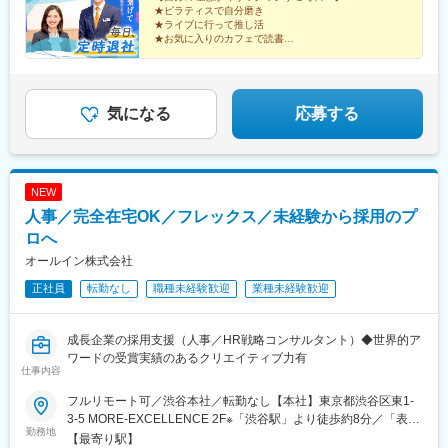
朝霞駅、中浦和駅、武蔵浦和駅、鶴瀬駅、東鷲宮駅、新座駅、川
★ピラティスで自分磨き
高知県・徳島県◆九州・沖縄福岡県・佐賀県・長崎県・熊本県・
口駅、松戸駅、北柏駅、柏駅、新浦安駅、市川駅、京成船橋駅、
★ライブに行って推し活
大分県・宮崎県・鹿児島県・沖縄県☆最近では全国の「イオン」
海浜幕張駅、稲毛駅、四街道駅、おゆみ野駅、五井駅、新船橋
★お気に入りのカフェで読書
「ららぽーと」「イトーヨーカドー」「ダイナシティ」など大型
★長期休暇を取って海外旅行
駅、馬込沢駅、松岸駅、平井駅(東京都)、葛西駅、秋川駅、豊田
★収入アップで自分に投資
ショッピングモールにも続々出店！商業施設での買い物ついで
駅、八王子駅、国分寺駅、三鷹駅、武蔵境駅、柴崎駅、狭間駅、
に、気軽に当店に立ち寄る方が増加中。さらなる企業拡大を目指
府中駅(東京都)、聖蹟桜ケ丘駅、上野御徒町駅、豊洲駅、二子玉川
しています。
駅、三軒茶屋駅、田園調布駅、町田駅、すずかけ台駅、溝の口
気になる
応募する
駅、川崎駅、相模大野駅、中山駅(神奈川県)、二俣川駅、十日市場
駅(神奈川県)、鴨宮駅、藤沢駅、鎌倉駅、たまプラーザ駅、相武台
前駅、金沢文庫駅、小松駅、四十万駅、ベル前駅、北鯖江駅、大
垣駅、田神駅、糸貫駅、名電各務原駅、北方真桑駅、庄内通駅、
NEW
りんくう常滑駅、大府駅、日進駅(愛知県)、刈谷駅、喜多山駅(愛
人事／完全在宅OK／フレックス／未経験から採用のプ
知県)、町方駅、荒子川公園駅、小牧駅、稲沢駅、新守山駅、荒子
駅、鶴舞駅、観音寺駅(愛知県)、平田町駅、桔梗が丘駅、南が丘
ロへ
駅、堅田駅、野洲駅、瀬田駅(滋賀県)、堺東駅、大正駅(大阪府)、
オールイン株式会社
川西駅(大阪府)、河内長野駅、深江橋駅、日根野駅、堺駅、万博記
正社員
転勤なし
職種未経験歓迎
業種未経験歓迎
念公園駅、富木駅、池田駅(大阪府)、南ウッディタウン駅、三田駅
(兵庫県)、大久保駅(兵庫県)、多田駅(兵庫県)、元町駅(兵庫県)、鼓
滝駅、加古川駅、郡山駅(奈良県)、天理駅、志都美駅、倉敷市駅、
成長企業の採用支援（人事／HR戦略コンサルタント）◆世界的ア
県庁通り駅、矢賀駅、下祇園駅、宇品三丁目駅、楽々園駅、比治
ワードの受賞実績のあるクリエイティブ力有
山下駅、南岩国駅、周防花岡駅、柳井駅、今治駅、御井駅、平和
仕事内容
通駅、下曽根駅、大野城駅、二島駅、折尾駅、西鉄福岡駅、博多
駅、小倉駅(福岡県)、熊西駅、スペースワールド駅、原田駅(福岡
フルリモート可／渋谷本社／転勤なし【本社】東京都渋谷区東1-
県)、橋本駅(福岡県)、唐人町駅、天神駅、鳥栖駅、道ノ尾駅、長
3-5 MORE-EXCELLENCE 2F※「渋谷駅」より徒歩約8分／「表参
勤務地
崎駅(長崎県)、神泉駅、新宿駅(東京メトロ)、東銀座駅、奥沢駅、
道駅」より徒歩約10分
【最寄り駅】