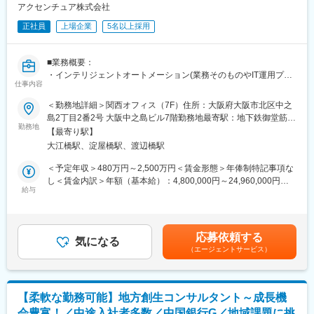
上記の中から、経験や希望を考慮してお任せできるところから業
アクセンチュア株式会社
務をお願いいたします。
正社員
上場企業
5名以上採用
マネジメント業務(いずれも共通でマネジメント職で採用となった
場合)
■業務概要：
・担当ユニットの管理(売上、目標など)
・インテリジェントオートメーション(業務そのものやIT運用プロ
・メンバーフォロー等
仕事内容
セスの超自動化と付加価値の創造)を実現するために、コンサルタ
ントもしくはエンジニアとして様々な技術や弊社内のアセットツ
■特徴：
＜勤務地詳細＞関西オフィス（7F）住所：大阪府大阪市北区中之
ール群（SynOpsやAiOpsを含む）を用いて変革を実現していただ
＜チーム連携＞
島2丁目2番2号 大阪中之島ビル7階勤務地最寄駅：地下鉄御堂筋
きます。
勤務地
税務に関わる様々な分野のエキスパートが集結し、案件によって
線、京阪本線／淀屋橋駅受動喫煙対策：屋内全面禁煙変更の範
【最寄り駅】
・最新テクノロジーを組合せ、End to End の業務をサポートする
は、
囲：会社の定める事業所
大江橋駅、淀屋橋駅、渡辺橋駅
システムを提案・開発し、効果創出までを担っていただきます。
チームを組んで業務を進めることもあります。チーム連携を通じ
・お客様へ弊社アセット群、ワークフロー、チャットボット、AI-
て、他のエキスパートによる協力と刺激を受けながら自身の専門
＜予定年収＞480万円～2,500万円＜賃金形態＞年俸制特記事項な
OCRやRPA導入など、業務効率化を実現する仕組みを短サイクル
スキルを磨くことが出来る環境です。
し＜賃金内訳＞年額（基本給）：4,800,000円～24,960,000円＜
で提案し実現するスプリント型の変革を推進していただきます。
給与
月額＞400,000円～2,080,000円（12分割）＜昇給有無＞有＜残業
・業務やITオペレーション、日々の作業チケットに関するデータ
＜広範囲な取り扱い業務＞
手当＞有＜給与補足＞補足事項なし賃金はあくまでも目安の金額
を収集し、分析し、ダッシュボードで可視化することにより継続
中小企業が主な顧問先になりますが、医療法人、公益法人、社会
であり、選考を通じて上下する可能性があります。月給(月額)は固
的な変革をもたらすための仕組みを提案し、構築していただきま
福祉法人、地方公共団体、海外法人、そして個人と、幅広いお客
定手当を含めた表記です。
応募依頼する
す。
気になる
様に対して、税務サービスを提供しています。お仕事を通じて、
（エージェントサービス）
・これらの業務に携わることで、ビジネスの変化に合わせながら
幅広い分野での税務・会計業務を経験出来ます。
ITシステムを継続して活用していく「Living Systems(進化し続け
るシステム)」の実現を推進していただきます。
変更の範囲：会社の定める業務
■キャリアパス：PL、PMなどのマネジメントや、技術に特化した
【柔軟な勤務可能】地方創生コンサルタント～成長機
エンジニア、また他チームへの異動が可能です。コンサルティン
会豊富！／中途入社者多数／中国銀行G／地域課題に挑