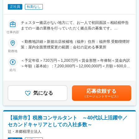
正社員
転勤なし
チェスター拠店がない地方にて、お一人で初回面談～相続税申告
までの一連の業務を行っていただく拠点長の募集です。
仕事内容
■ポジション概要：【変更の範囲：なし】
◎初回面談から受任～評価作業～チェック～顧客への説明～税務
＜勤務地詳細＞新規出店候補地（福井）住所：福井県 受動喫煙対
署提出まで相続税申告業務の一連の流れを行っていただきます。
策：屋内全面禁煙変更の範囲：会社の定める事業所
なお、行政書士の登録も同時に行い、相続手続きのフロント業務
勤務地
まで対応いただく可能性があります。
＜予定年収＞720万円～1,200万円＜賃金形態＞年俸制＜賃金内訳
◎原則として、拠点に直接所属するのは拠点長1人となります。そ
＞年額（基本給）：7,200,000円～12,000,000円＜月額＞600,000
のため人に対するマネジメント業務はありませんが、案件のマネ
給与
円～1,000,000円（12分割）＜昇給有無＞有＜残業手当＞有＜給
ジメントは自己管理をしていただきます。
与補足＞※上記は初年度（12か月）のスタート給与で、2年目以降
■補足：
は前年の売上高に応じて役員報酬が変動。ただし初年度の60万円/
以下の業務については本社の方で担当します。
年の報酬は最低保証として、原則継続されます。※その他、インセ
・評価業務の補助（顧客から受領した資料のデータ化、資料整
応募依頼する
気になる
ンティブ報酬として年1回、役員報酬を支給します。（上位平均
理、財産一覧への転記など）
（エージェントサービス）
10名の支給額は年間100万円以上）賃金はあくまでも目安の金額
・案件の品質管理（複雑案件・大型案件については審査部にて審
であり、選考を通じて上下する可能性があります。月給(月額)は固
査を実施）
定手当を含めた表記です。
・営業/マーケティング活動
【福井市】税務コンサルタント ～40代以上活躍中／
・その他事務手続き（オフィスの契約、経費の支払いなど）
■本求人の魅力：
セカンドキャリアとしての入社多数～
(1) 事務作業や集客などの業務は本部管轄で行います。付加価値の
辻・本郷税理士法人
高い業務のみを担当いただくことで、地方拠点で高収入が期待で