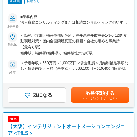
きます。
正社員
転勤なし
(2) リスクの高い相続税申告案件は審査部で審査チェックを行いま
す。法人で契約している税理士損害賠償保険に加えて、大型の損
■業務内容：
害保険にも加入しているため万が一のことがあって安心です。
法人税務コンサルティングまたは相続コンサルティングのいずれ
(3) 月間100万PVを誇るWEBメディアや全国ネットワークのある
仕事内容
かのまたは両方の業務をお願いします。
複数の大手金融機関との提携関係により継続的・安定的に業務を
受任できる体制があります。
＜勤務地詳細＞福井事務所住所：福井県福井市中央1-3-5 12階 受
法人向け税務コンサルティング
(4) 主要駅のレンタルオフィスが拠点です。来客の利便性などを重
動喫煙対策：屋内全面禁煙変更の範囲：会社の定める事業所
・法人顧問業務（月次・決算・申告書作成など）
視し、受付サービスや会議室などの付帯設備があるところになり
勤務地
【最寄り駅】
・税に関する課題や現状のヒアリング
ます。
福井駅、福井駅(福井県)、福井城址大名町駅
・財務諸表の精査による、適用可能な税法・規制の確認
■やりがい
・節税対策やリスク回避の方法など税務戦略の策定
◎お客様から直接感謝の言葉を頂ける
＜予定年収＞550万円～1,000万円＜賃金形態＞月給制補足事項な
・税務当局の調査への対応、コンプライアンスの維持 など
◎相続税申告は同じ案件がないため刺激的
し＜賃金内訳＞月額（基本給）：338,100円～619,400円固定残業
・法人オーナーへ向けた辻本郷のグループソリューション提案
◎初回相談から申告業務まで担当するため、自身の裁量をもって
給与
手当/月：54,900円～100,600円（固定残業時間20時間0分/月）超
（保険・不動産・М＆A・ITソフト提案） など
進められる
過した時間外労働の残業手当は追加支給＜月給＞393,000円～
■充実のインセンティブ：
720,000円（一律手当を含む）＜昇給有無＞有＜残業手当＞有＜
相続コンサルティング
年1回役員賞与の支給があり、前年1年間を通じて行っていただい
給与補足＞※給与詳細は資格、経験・前職等を考慮の上同社規定に
応募依頼する
・相続税申告または手続き代行業務
た付加業務（不動産提案や生命保険提案等）に関するインセンテ
気になる
より決定■昇給：原則年1回■賞与：年2回■インセンティブ制度あ
（エージェントサービス）
・相続人とのヒアリングを通じた、最適な相続方法の提案
ィブが支給されます。具体的には、担当した相続案件からグルー
り※管理監督者として採用となった場合は固定残業の支給はありま
・不動産や金融資産などの相続財産についての調査・評価
プ会社にトスアップしていただいた不動産や保険が決まった場合
せん。賃金はあくまでも目安の金額であり、選考を通じて上下す
・新規顧客に向けた相続コンサル業務
に、グループ会社に入る報酬の一定額がインセンティブとなりま
る可能性があります。月給(月額)は固定手当を含めた表記です。
・新規顧客に向けた事業承継コンサル業務
す。全スタッフの実績値から数十万～数百万円程度が想定されま
NEW
・法人オーナーへ向けた辻本郷のグループソリューション提案
す
【大阪】インテリジェントオートメーションエンジニ
（保険・不動産・М＆A・ITソフト提案） など
ア＜TfLS＞
変更の範囲：会社の定める業務