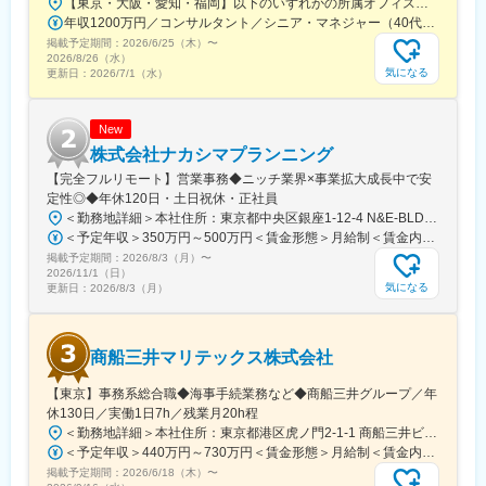
【東京・大阪・愛知・福岡】以下のいずれかの所属オフィスもしくは各エリアのプロジェクト先 所属オフィス：■赤坂インターシティ■関西オフィス■アクセンチュア・アドバンスト・テクノロジーセンター名古屋■福岡オフィス※詳細は勤務地一覧よりご覧いただけます。※所属オフィスを問わずプロジェクトにより、国内出張、海外出張の可能性があります【魅力ポイント│世界の知恵を活用】世界中のベストプラクティスがデータベースに集約されており、数多くの事例や社員の知恵を活用できます。日本では前例のない案件でも、世界各国の社員からオンライン・オフライン（海外出張）問わず、気軽にアドバイスを受けることができます。★ この求人のPOINT ★￣￣V￣￣￣￣￣￣￣￣￣＃世界約78万人規模の大手基盤で安定性◎若手から裁量大きく挑戦・成長できる環境＃土日祝休／連続5日以上の休暇取得も可能！／フルフレックス（コアタイムなし）＃コンサル・IT未経験者向けの手厚い研修◎／メンター制度もあるため安心してチャレンジOK！
導いてきました。その実績としてインサイドセールス市場におい
年収1200万円／コンサルタント／シニア・マネジャー（40代） 年収1000万円／テクノロジーアーキテクト（30代）
てトップクラスシェアを維持。
掲載予定期間：
2002年の創業以来、培った実績と知見、最先端のデジタルテクノ
2026/6/25（木）
〜
2026/8/26（水）
ロジーを活用し、営業部門のパフォーマンス向上と売上拡大の新
気になる
更新日：
2026/7/1（水）
しい仕組みを提供しています。
New
株式会社ナカシマプランニング
【完全フルリモート】営業事務◆ニッチ業界×事業拡大成長中で安
定性◎◆年休120日・土日祝休・正社員
＜勤務地詳細＞本社住所：東京都中央区銀座1-12-4 N&E-BLD.7階受動喫煙対策：屋内全面禁煙変更の範囲：会社の定める事業所
＜予定年収＞350万円～500万円＜賃金形態＞月給制＜賃金内訳＞月額（基本給）：220,000円～270,000円＜月給＞220,000円～270,000円＜昇給有無＞有＜残業手当＞有＜給与補足＞■賞与：あり■昇給：あり賃金はあくまでも目安の金額であり、選考を通じて上下する可能性があります。月給(月額)は固定手当を含めた表記です。
掲載予定期間：
2026/8/3（月）
〜
2026/11/1（日）
気になる
更新日：
2026/8/3（月）
商船三井マリテックス株式会社
【東京】事務系総合職◆海事手続業務など◆商船三井グループ／年
休130日／実働1日7h／残業月20h程
＜勤務地詳細＞本社住所：東京都港区虎ノ門2-1-1 商船三井ビル勤務地最寄駅：東京メトロ銀座線／虎ノ門駅受動喫煙対策：屋内全面禁煙変更の範囲：会社の定める事業所
＜予定年収＞440万円～730万円＜賃金形態＞月給制＜賃金内訳＞月額（基本給）：291,800円～487,000円＜月給＞291,800円～487,000円＜昇給有無＞有＜残業手当＞有＜給与補足＞※上記想定年収には賞与3ヶ月分を含みます。金額は目安の金額であり、これまでのご経験・スキル・現年収等を総合的に考慮し決定いたします。■昇給：年1回■賞与：3ヶ月分（前年度実績）賃金はあくまでも目安の金額であり、選考を通じて上下する可能性があります。月給(月額)は固定手当を含めた表記です。
掲載予定期間：
2026/6/18（木）
〜