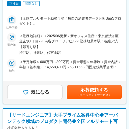
サイエンティストと協力してデータ分析を進める
正社員
転勤なし
5．顧客の現在の業務プロセス、またセキュリティ/ガバナンス/コ
変更の範囲：会社の定める業務
ンプライアンスなど考慮すべき点をシステム要件や業務要件に反
映する
【全国フルリモート勤務可能／独自の消費者データ分析SaaSプロ
6．開発進捗や品質の管理、テスト計画の策定～実施
ダクト】
7．PL/PMの指示にもとづき開発/運用フェーズの課題抽出/改善施
仕事内容
策の立案、プロジェクト計画の策定、見積り作成
フルスタックエンジニアとして、バックエンドとフロントエンド
＜勤務地詳細＞＜2025/06更新＞新オフィス住所：東京都渋谷区
双方の開発に携わっていただきます。ユーザー体験を高めるべく
道玄坂1丁目7-1 渋谷グローリアビル5F勤務地最寄駅：各線／渋谷
■入社後の流れ：
機能開発や開発生産性向上、業務効率化など幅広く、お任せしま
勤務地
駅受動喫煙対策：屋内全面禁煙変更の範囲：会社の定める事業所
まずは当社のデータ分析研修を受講いただき、当社ならではの方
【最寄り駅】
す。
（リモートワーク含む）
法論やSQLの記法等を身につけていただきます。その後は、プロ
渋谷駅、神泉駅、代官山駅
グラミングやテストなどの実務を通じてテクニカルスキルを磨き
フロントエンド領域はWeb（React）とモバイル（React Native）
＜予定年収＞600万円～800万円＜賃金形態＞年俸制＜賃金内訳＞
つつ、一方で「ビジネスとつながるテストパターンの検討」「ア
で分かれており、ご希望や適性に応じて担当プロダクトを決定し
年額（基本給）：4,658,400円～6,211,992円固定残業手当/月：
ナリティクスとつながるデータ構造の検討」といった、三位一体
ます。
給与
111,800円～149,000円（固定残業時間40時間0分/月）超過した時
の視点ももったエンジニアを目指していただきたいと思っていま
また当社では、日々蓄積されるビッグデータ（アンケートデー
間外労働の残業手当は追加支給＜月額＞500,000円～666,666円
す。
タ）を活用したプロダクト開発を行っており、今後はこのデータ
（12分割）（一律手当を含む）＜昇給有無＞有＜残業手当＞有＜
を基盤としたLLMs活用も進めていきます。
給与補足＞■賞与：あり賃金はあくまでも目安の金額であり、選考
ビジネス視点、アナリティクスのスキルを両輪で磨いた後は、ご
応募依頼する
技術面に加え、こうしたデータ・AI領域への関心や挑戦意欲があ
気になる
を通じて上下する可能性があります。月給(月額)は固定手当を含め
自身の適性や希望に応じた多様なキャリアパスがございます。た
（エージェントサービス）
る方には非常に面白い環境です。
た表記です。
とえばビジネス領域でコンサルタントやビジネスプロデューサー
を目指す、アナリティクスチームで分析基盤をデザインしていく
＜具体的な業務内容＞
など、ご自身の興味関心ある分野でプロフェッショナルを目指す
バックエンド
ことが可能です。
【リードエンジニア】大手プライム案件中心◆アーバ
- API設計・実装
ンテック領域のプロダクト開発◆全国フルリモート可
- データベース設計
変更の範囲：会社の定める業務
- サーバーサイドロジック開発
株式会社ＡＭＡＮＥ