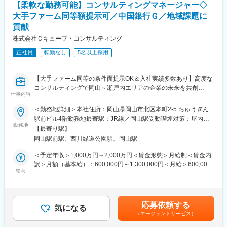
定手当を含めた表記です。
【柔軟な勤務可能】コンサルティングマネージャー◇
・資料作成（パワーポイント等）やプロジェクトの議事録作成
大手ファーム同等額提示可／中国銀行Ｇ／地域課題に
・マネージャーの補佐業務
貢献
◎将来的には提案～プロジェクト受注～業務設計・運営等に携わ
っていただきます。
株式会社Ｃキューブ・コンサルティング
・戦略策定（ビジネスモデル、事業戦略、成長戦略、コスト構造
正社員
転勤なし
5名以上採用
改革、他）
・DX実行支援
・SX実行支援
【大手ファーム同等の条件面提示OK＆入社実績多数あり】高度な
コンサルティングで岡山～瀬戸内エリアの企業の未来を共創
＜地域が抱えるDX/SXの課題例＞
仕事内容
おかげさまで全国から注目＆引き合いを頂いています！
デジタルインフラの整備
地域特有の産業構造と課題への対応など
＜勤務地詳細＞本社住所：岡山県岡山市北区本町2-5 ちゅうぎん
■ミッション：
駅前ビル4階勤務地最寄駅：JR線／岡山駅受動喫煙対策：屋内全
プロジェクトマネージャーとして、地域が抱える多様な課題や地
勤務地
＜当社のプロジェクト実例＞
面禁煙変更の範囲：無
【最寄り駅】
域特有の状況に応じたソリューションの提供を通し、企業や自治
https://www.ccube-consulting.co.jp/case/
岡山駅前駅、西川緑道公園駅、岡山駅
体、地域における課題に取り組み、ちゅうぎんグループの総合力
を生かしたコンサル支援をリーディングいただきます！
＜未経験からの入社の決め手＞
＜予定年収＞1,000万円～2,000万円＜賃金形態＞月給制＜賃金内
「市のデジタル政策立案・DX推進を担当する中で、地域活性化に
訳＞月額（基本給）：600,000円～1,300,000円＜月給＞600,000
■遂行内容：
給与
は多様なプレーヤーの連携が不可欠と感じた。当社が地域創生の
円～1,300,000円＜昇給有無＞有＜残業手当＞無＜給与補足＞※予
戦略策定（ビジネスモデル、事業戦略、成長戦略、コスト構造改
旗振り役となり得る存在であると考え、業界未経験ながらもその
定年収はあくまでも目安の金額であり、選考を通じて上下する可
革、他）
一員として活躍したいと転職を決意。」（前職：地方公務員）
能性があります。■昇給：年1回■賞与：年2回賃金はあくまでも目
DX実行支援
安の金額であり、選考を通じて上下する可能性があります。月給
応募依頼する
SX実行支援
気になる
＜求人のポイント＞
(月額)は固定手当を含めた表記です。
（エージェントサービス）
※支援後も顧客との長期的な関係性があります。
・高レベルなマネージャーからの指導と、内部研修でのロジカル