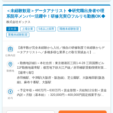
シンキング研修など、成長機会が豊富。
■直面課題：
・産学官金支援コミュニティーに参画し、大学や県内企業と共に
一辺倒なDX/SXの一元的な活用は、住民間の格差に影響を与える
サポート。
＜未経験歓迎＞データアナリスト ◆研究職出身者や理
可能性があります。インフラ整備やIT人材の不足、デジタルリテ
・大手コンサルティング会社出身の上長と、非常に近い距離でコ
系院卒メンバー活躍中！研修充実◎フルリモ勤務OK◆
ラシーの低さに加え、特に地方の中小企業や自治体では、技術導
ンサル業務を行うことが可能。
入への資金や知識が不足しており、効率化や地域経済の活性化が
株式会社ギックス
進みにくい状況です。持続可能な開発目標(SDGs)を考慮したデジ
＜キャリアパスについて＞
正社員
上場企業
5名以上採用
職種未経験歓迎
タル化が進んでいない点も大きな課題となっています。
アソシエイト→シニアアソシエイト→マネージャー→シニアマネ
業種未経験歓迎
ージャー→プリンシパル
＜地域が抱えるDX/SXの課題例＞
デジタルインフラの整備
変更の範囲：会社の定める業務
【過半数が完全未経験から入社／独自の研修制度で未経験からデ
人材の不足と移住・定住促進
ータアナリストへ／多種多様な業界との取引実績あり】
地域特有の産業構造と課題への対応など
仕事内容
データを活用して企業の業務課題を解決する当社にて、データア
＜当社のプロジェクト実例＞
＜勤務地詳細1＞本社住所：東京都港区三田1-4-28 三田国際ビル
ナリストを募集いたします。
https://www.ccube-consulting.co.jp/case/
11F勤務地最寄駅：都営地下鉄大江戸線／赤羽橋駅受動喫煙対策：
勤務地
屋内全面禁煙＜勤務地詳細2＞大阪オフィス住所：大阪府大阪市北
【最寄り駅】
■業務概要
＜入社の決め手＞
区大深町6番38号 グラングリーン大阪 北館 JAM BASE 4階
赤羽橋駅、中津駅(大阪府・阪急線)、芝公園駅、大阪梅田駅(阪急
クライアントから受領するデータを分析し、業務課題解決・経営
例１（前職：ITコンサルタント）
JAM-STUDIO 404号室勤務地最寄駅：JR線／大阪駅受動喫煙対
線)、麻布十番駅、大阪駅
課題解決に向けたプロジェクトへ参画頂きます。
「コロナ禍のワクチン接種事業に参画した経験を通じ、社会貢献
策：屋内喫煙可能場所あり
本ポジションはアナリスト職として「知りたいことが分かる分
への強い思いを再認識。当社の地域活性化の理念に共感し、この
＜予定年収＞480万円～630万円＜賃金形態＞月給制12分割＜賃金
析」「議論するための材料となる分析」「仮説が正しいか検証で
企業で自分の思いを実現できると感じて入社を決意。」
内訳＞月額（基本給）：320,000円～400,000円固定残業手当/
きる分析」を実施していただきます。
給与
月：80,000円～100,000円（固定残業時間32時間0分/月）超過し
プロジェクトは課題ヒアリング→データの分析・可視化→分析結
例２（前職：大手日系コンサルティング会社）
た時間外労働の残業手当は追加支給＜月給＞400,000円～500,000
果によるご提案・議論のフローにて進んでいきます。
「転職エージェントから地方創生に本気で取り組む会社の設立話
円（一律手当を含む）＜昇給有無＞有＜残業手当＞有＜給与補足
を聞き、興味を持った。当社のビジョンやスタートアップならで