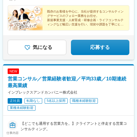
・データの読み解き方
・BIツール（Tableau）を活用したデータの可視化 等
既存のお客様を中心に、当社が提供するコンサルティン
グサービスのフォロー業務をお任せ。
■チーム内コミュニケーションについて
新規事業支援・人材育成・研修企画・ライフコンサルテ
ィングなど幅広い支援を行い、現状や課題を丁寧にヒア
情報交換の場としてチーム内でシェア会を実施しています。直近
リングし、社内のコンサルタントへつなぐ役割です。
のプロジェクト内容や、発表者が直近興味がある技術などについ
て情報交換を行い、相互の業務状況を理解したり、知識を深める
場として活用されています。
気になる
応募する
■配属組織構成
ディレクター含め合計15名、平均年齢は約33歳です。チームリー
ダーは前職化学系メーカーの研究職。その他、理系学部や大学
院、研究開発職出身者が活躍中です。
NEW
営業コンサル／営業経験者歓迎／平均33歳／10期連続
最高業績
インプレックスアンドカンパニー株式会社
正社員
転勤なし
5名以上採用
職種未経験歓迎
業種未経験歓迎
【どこでも通用する営業力を。】クライアントと伴走する営業コ
ンサルティング。
仕事内容