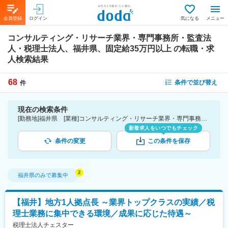
会員登録
ログイン
気になる
メニュー
コンサルティング・リサーチ業界・専門事務所・監査法
人・税理士法人、福井県、固定給35万円以上
の転職・求
人検索結果
68
条件で並び替え
件
現在の検索条件
[勤務地]福井県 [業種]コンサルティング・リサーチ業界・専門事務所・監査法人・税理士法人 [詳細条件](待遇・福利厚生)固定給35万円以上
新着求人をいつでもチェック
条件の変更
この条件を保存
福井県
のみで募集中
【福井】地方1人拠点長 ～業界トップクラスの実績／税
理士業務に集中できる環境／成果に応じた待遇～
税理士法人チェスター