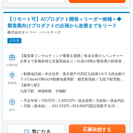
22,100円（全社員一律支給）■昇給：年2回■賞与：有（年2回)
ドタウン・タワーにあり、執務室はもちろん、お客様用の会議
・クラウドアーキテクチャ設計とMLOpsパイプラインの構築
※2025年度決算賞与実績あり（等級と業績により変動）賃金はあ
室、エントランス、ロビーなどもデザイナーの意匠が凝らされた
・チームメンバーの技術指導・コードレビュー・品質管理
くまでも目安の金額であり、選考を通じて上下する可能性があり
デザインやインテリアになっています。
・社内の技術推進および新規技術の検証（R&D活動）
ます。月給(月額)は固定手当を含めた表記です。
【リモート可】AIプロダクト開発＜リーダー候補＞◆
■Authenseグループについて：
製造業向けプロダクトの企画から改善までをリード
＜業務特徴＞
Authenseは、弁護士、税理士、弁理士、司法書士、社労士、コン
・プライム案件多数
株式会社オーツー・パートナーズ
サルティングといった各分野のプロフェッショナルが集まった
・請負での自社内開発メイン
professional groupです。Authense社労士法人はその一角を担っ
正社員
・要件定義からテスト、運用まで一気通貫で支援
ています。各士業が同一グループ内で有機的に連携し、クライア
ントに裁量のサービスを提供しています。
■案件事例
【製造業コンサルティング事業を展開／有名企業からベンチャー
【製造業向け製品に関する法規DX化支援】
変更の範囲：会社の定める業務
企業まで多種多様な支援実績あり／社員の9割が製造業の技術者出
法律違反の削減と効率化のために製品に関する法規情報のDXを推
仕事内容
身／継続支援依頼9割以上】
進。法規情報の収集～分類の自動化、貼付するラベル情報のチェ
＜勤務地詳細＞本社住所：東京都千代田区九段南1-6-5 九段会館テ
ック自動化システムの構築を支援。
■業務概要：
ラスClassicOffice2A勤務地最寄駅：都営新宿線／九段下駅受動喫
製造業の設計開発領域に特化したAIエージェント「muspec」のプ
勤務地
煙対策：屋内全面禁煙変更の範囲：会社の定める事業所（リモー
上記以外にも、以下のような事例がございます。
【最寄り駅】
ロダクト開発をリードいただくポジションです。
トワーク含む）
・配車アルゴリズムのPoC開発
九段下駅、神保町駅、竹橋駅
本ポジションでは、AI技術そのものの研究開発にとどまらず、製
・Copilotの構築支援
造業の実務課題を理解し、顧客・コンサルタント・エンジニアと
＜予定年収＞700万円～1,500万円＜賃金形態＞月給制＜賃金内訳
連携しながら、プロダクトの機能企画、要件定義、開発推進、品
＞月額（基本給）：431,533円～924,800円固定残業手当/月：
※基本的には、PMを含めて2~3名で参画します。
質改善、導入後の改善サイクルまでをリードしていただきます。
給与
151,800円～325,200円（固定残業時間45時間0分/月）超過した時
※顧客要望があれば、受託開発に留まらず、共同開発支援まで行
＜muspecとは＞
間外労働の残業手当は追加支給＜月給＞583,333円～1,250,000円
い、顧客先での技術の内製化も支援します。
製造業の設計開発現場に蓄積された技術文書、規格書、設計記
（一律手当を含む）＜昇給有無＞有＜残業手当＞有＜給与補足＞※
録、不具合情報、過去案件のナレッジなどをAIが構造的に理解
当社の基準により決定しますが、待遇については応相談となりま
■環境
応募依頼する
し、設計判断・ナレッジ検索・技術検討・FMEAなどの業務を支
気になる
す。■人事評価に基づき年1回の報酬見直し（4月）■業績により年