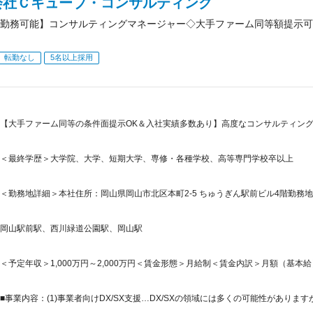
会社Ｃキューブ・コンサルティング
勤務可能】コンサルティングマネージャー◇大手ファーム同等額提示可
転勤なし
5名以上採用
【大手ファーム同等の条件面提示OK＆入社実績多数あり】高度なコンサルティング
＜最終学歴＞大学院、大学、短期大学、専修・各種学校、高等専門学校卒以上
＜勤務地詳細＞本社住所：岡山県岡山市北区本町2-5 ちゅうぎん駅前ビル4階勤務地最
岡山駅前駅、西川緑道公園駅、岡山駅
＜予定年収＞1,000万円～2,000万円＜賃金形態＞月給制＜賃金内訳＞月額（基本給）：60
■事業内容：(1)事業者向けDX/SX支援…DX/SXの領域には多くの可能性があります