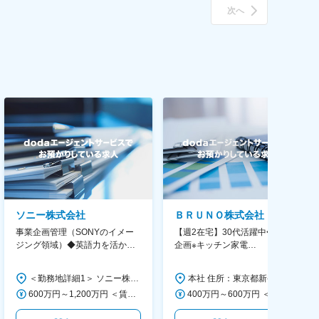
次へ
ソニー株式会社
ＢＲＵＮＯ株式会社
事業企画管理（SONYのイメー
【週2在宅】30代活躍中◆商品
ジング領域）◆英語力を活か
企画※キッチン家電
す/CFO管轄＃SECCFO0027
◆「BRUNO」新商品の企画／企
画～調達／働き方◎
＜勤務地詳細1＞ ソニー株式会社 住所：神奈川県横浜市西区みなとみらい5-1-1 受動喫煙対策：屋内全面禁煙 ＜勤務地詳細2＞ ソニーシティ大崎 住所：東京都品川区大崎2-10-1 勤務地最寄駅：JR線／大崎駅 受動喫煙対策：屋内全面禁煙 変更の範囲：会社の定める事業所（リモートワーク含む）
本社 住所：東京都新宿区西新宿6丁目22-1 新宿スクエアタワー B1階 勤務地最寄駅：東京メトロ丸ノ内線／西新宿駅 受動喫煙対策：屋内全面禁煙 変更の範囲：会社の定める事業所（リモートワーク含む）
600万円～1,200万円 ＜賃金形態＞ 月給制 ＜賃金内訳＞ 月額（基本給）：350,000円～500,000円 ＜月給＞ 350,000円～500,000円 ＜昇給有無＞ 有 ＜残業手当＞ 有 ＜給与補足＞ ※年収は経験や能力を考慮の上、当社規定により決定します。 賃金はあくまでも目安の金額であり、選考を通じて上下する可能性があります。 月給(月額)は固定手当を含めた表記です。
400万円～600万円 ＜賃金形態＞ 月給制 経験・能力を考慮の上、優遇いたします。 ＜賃金内訳＞ 月額（基本給）：300,000円～450,000円 ＜月給＞ 300,000円～450,000円 ＜昇給有無＞ 有 ＜残業手当＞ 有 ＜給与補足＞ ・賞与実績：年2回 ・昇給：年1回 ※半年毎に評価を行い、評価が高ければ年齢に関係なく昇給・昇格していきます。創造性の高い人・新しいことにチャレンジした人が高い評価を得られます。 賃金はあくまでも目安の金額であり、選考を通じて上下する可能性があります。 月給(月額)は固定手当を含めた表記です。