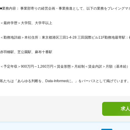
■業務内容： 事業部寄りの経営企画・事業推進として、以下の業務をプレイングマ
＜最終学歴＞大学院、大学卒以上
＜勤務地詳細＞本社住所：東京都港区三田1-4-28 三田国際ビル11F勤務地最寄駅：
赤羽橋駅、芝公園駅、麻布十番駅
＜予定年収＞900万円～1,260万円＜賃金形態＞月給制＜賃金内訳＞月額（基本給）：59
私たちは「あらゆる判断を、Data-Informedに。」をパーパスとして掲げています。Data-I
求人