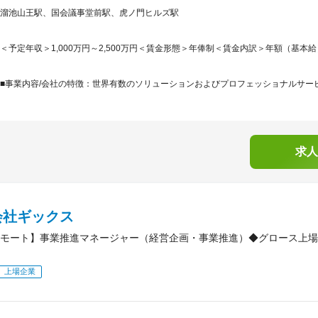
溜池山王駅、国会議事堂前駅、虎ノ門ヒルズ駅
＜予定年収＞1,000万円～2,500万円＜賃金形態＞年俸制＜賃金内訳＞年額（基本給）：10
■事業内容/会社の特徴：世界有数のソリューションおよびプロフェッショナルサービ
求人
会社ギックス
モート】事業推進マネージャー（経営企画・事業推進）◆グロース上場
上場企業