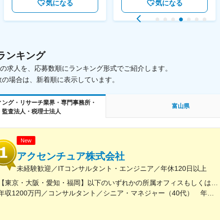
気になる
気になる
ランキング
載中の求人を、応募数順にランキング形式でご紹介します。
数の場合は、新着順に表示しています。
ィング・リサーチ業界・専門事務所・
富山県
監査法人・税理士法人
New
アクセンチュア株式会社
未経験歓迎／ITコンサルタント・エンジニア／年休120日以上
【東京・大阪・愛知・福岡】以下のいずれかの所属オフィスもしくは各エリアのプロジェクト先 所属オフィス：■赤坂インターシティ■関西オフィス■アクセンチュア・アドバンスト・テクノロジーセンター名古屋■福岡オフィス※詳細は勤務地一覧よりご覧いただけます。※所属オフィスを問わずプロジェクトにより、国内出張、海外出張の可能性があります【魅力ポイント│世界の知恵を活用】世界中のベストプラクティスがデータベースに集約されており、数多くの事例や社員の知恵を活用できます。日本では前例のない案件でも、世界各国の社員からオンライン・オフライン（海外出張）問わず、気軽にアドバイスを受けることができます。★ この求人のPOINT ★￣￣V￣￣￣￣￣￣￣￣￣＃世界約78万人規模の大手基盤で安定性◎若手から裁量大きく挑戦・成長できる環境＃土日祝休／連続5日以上の休暇取得も可能！／フルフレックス（コアタイムなし）＃コンサル・IT未経験者向けの手厚い研修◎／メンター制度もあるため安心してチャレンジOK！
年収1200万円／コンサルタント／シニア・マネジャー（40代） 年収1000万円／テクノロジーアーキテクト（30代）