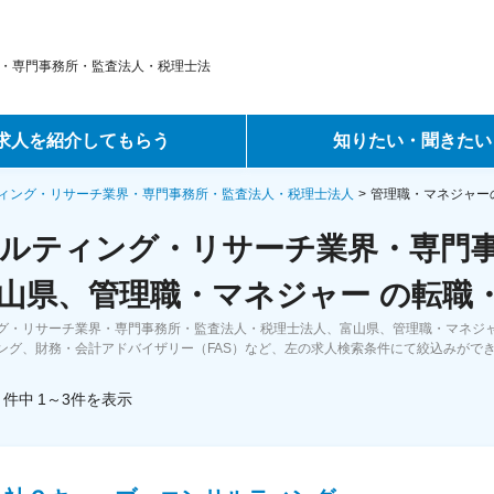
・専門事務所・監査法人・税理士法
求人を紹介してもらう
知りたい・聞きたい
ントサービス
転職ノウハウ
ィング・リサーチ業界・専門事務所・監査法人・税理士法人
管理職・マネジャー
ルティング・リサーチ業界・専門
サービス
データで見る転職
山県、管理職・マネジャー の転職
ーエージェントサービス
コラム・インタビュー
グ・リサーチ業界・専門事務所・監査法人・税理士法人、富山県、管理職・マネジ
ング、財務・会計アドバイザリー（FAS）など、左の求人検索条件にて絞込みがで
転職Q&A
件中
1～3
件
を表示