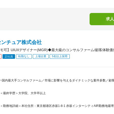
求人
センチュア株式会社
モ可】UIUXデザイナー(MGR)◆最大級のコンサルファーム/顧客体験価値
転勤なし
上場企業
5名以上採用
正社員
~国内最大手コンサルファーム／市場に影響を与えるダイナミックな案件多数／顧
＜最終学歴＞大学院、大学卒以上
＜勤務地詳細＞本社住所：東京都港区赤坂1-8-1 赤坂インターシティAIR勤務地最寄