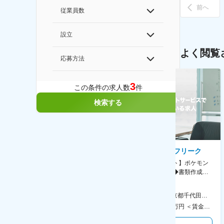
前へ
従業員数
設立
よく閲覧
応募方法
3
この条件の求人数
件
検索する
AGC株式会社
株式会社ゲームフリーク
【横浜※一般職/転勤なし】庶
【庶務アシスタント】ポケモン
務・事務担当～開発部材の発注
シリーズ開発企業◆書類作成・
やDXに向けたシステム利用等～
データ入力など◆年休126日・
食事補助あり◎
AGC横浜テクニカルセンター 住所：神奈川県横浜市鶴見区末広町1-1 勤務地最寄駅：JR線／弁天橋駅 受動喫煙対策：敷地内喫煙可能場所あり 変更の範囲：無
本社 住所：東京都千代田区神田錦町2-2-1 KANDASQUARE 受動喫煙対策：屋内全面禁煙 変更の範囲：会社の定める事業所
400万円～550万円 ＜賃金形態＞ 月給制 固定給＋業績給 ＜賃金内訳＞ 月額（基本給）：230,000円～280,000円 ＜月給＞ 230,000円～280,000円 ＜昇給有無＞ 有 ＜残業手当＞ 有 ＜給与補足＞ ※上記はあくまで最低保証額です。実際にはこれまでの経験やスキルを考慮の上、決定します。 年収には残業代は含めておりません。 ■昇給：年1回 ■賞与：年2回 賃金はあくまでも目安の金額であり、選考を通じて上下する可能性があります。 月給(月額)は固定手当を含めた表記です。
350万円～500万円 ＜賃金形態＞ 月給制 ＜賃金内訳＞ 月額（基本給）：215,000円～307,000円 固定残業手当/月：76,700円～110,000円（固定残業時間45時間0分/月） 超過した時間外労働の残業手当は追加支給 ＜月給＞ 291,700円～417,000円（一律手当を含む） ＜昇給有無＞ 有 ＜残業手当＞ 有 ＜給与補足＞ ※経験・能力を考慮の上、年齢に関わりなく当社規定により優遇します。 賃金はあくまでも目安の金額であり、選考を通じて上下する可能性があります。 月給(月額)は固定手当を含めた表記です。