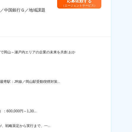
応募依頼する
（エージェントサービス）
／中国銀行Ｇ／地域課題
で岡山～瀬戸内エリアの企業の未来を共創 おか
寄駅：JR線／岡山駅受動喫煙対策...
0,000円～1,30...
が、戦略策定から実行まで、一...