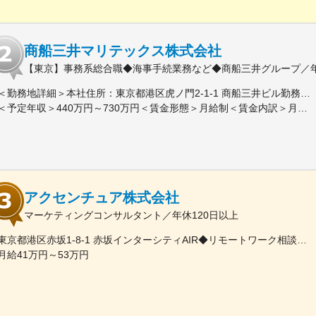
商船三井マリテックス株式会社
【東京】事務系総合職◆海事手続業務など◆商船三井グループ／年休1
＜勤務地詳細＞本社住所：東京都港区虎ノ門2-1-1 商船三井ビル勤務地最寄駅：東京メトロ銀座線／虎ノ門駅受動喫煙対策：屋内全面禁煙変更の範囲：会社の定める事業所
＜予定年収＞440万円～730万円＜賃金形態＞月給制＜賃金内訳＞月額（基本給）：291,800円～487,000円＜月給＞291,800円～487,000円＜昇給有無＞有＜残業手当＞有＜給与補足＞※上記想定年収には賞与3ヶ月分を含みます。金額は目安の金額であり、これまでのご経験・スキル・現年収等を総合的に考慮し決定いたします。■昇給：年1回■賞与：3ヶ月分（前年度実績）賃金はあくまでも目安の金額であり、選考を通じて上下する可能性があります。月給(月額)は固定手当を含めた表記です。
アクセンチュア株式会社
マーケティングコンサルタント／年休120日以上
東京都港区赤坂1-8-1 赤坂インターシティAIR◆リモートワーク相談可◆当面転勤なし＜アクセス＞東京メトロ銀座線、南北線「溜池山王駅」直結東京メトロ千代田線、丸ノ内線「国会議事堂前駅」直結※変更の範囲：会社の定める事業所※受動喫煙対策：屋内全面禁煙◆ この求人のPOINT ◆￣￣V￣￣￣￣￣￣￣￣￣＃世界約78万人規模の大手基盤で安定性◎裁量大きく挑戦・成長できる環境＃土日祝休／連続5日以上の休暇取得も可能！／フルフレックス（コアタイムなし）＃各国から集結したノウハウを活用して、国内の先駆けとなる提案もできる
月給41万円～53万円