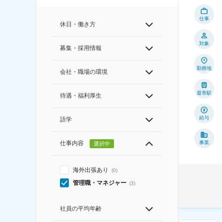
仕事
休日・働き方
対象
募集・採用情報
勤務地
会社・職場の環境
最寄駅
待遇・福利厚生
給与
語学
仕事内容
事業
選択中
海外出張あり
(
0
)
管理職・マネジャー
(
3
)
社員の平均年齢