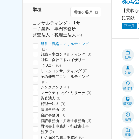
株式
業種
【柔軟な
業種を選択
に貢献
コンサルティング・リサ
正社員
ーチ業界・専門事務所・
監査法人・税理士法人
(
3
)
経営・戦略コンサルティング
(
1
)
組織人事コンサルティング
(
0
)
仕事
財務・会計アドバイザリー
（FAS）
(
0
)
リスクコンサルティング
(
0
)
対象
その他専門コンサルティング
(
0
)
シンクタンク
(
0
)
勤務地
マーケティング・リサーチ
(
0
)
監査法人
(
0
)
税理士法人
(
0
)
最寄駅
法律事務所
(
0
)
会計事務所
(
0
)
給与
特許事務所・弁理士事務所
(
0
)
司法書士事務所・行政書士事
務所
(
0
)
事業
社会保険労務士事務所
(
0
)