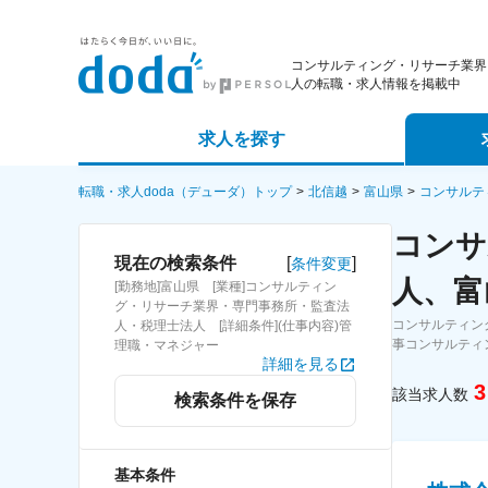
コンサルティング・リサーチ業界
人の転職・求人情報を掲載中
求人を探す
詳細条件から探す
エージェ
転職・求人doda（デューダ）トップ
北信越
富山県
コンサルテ
コンサ
新着求人から探す
スカウト
[
]
現在の検索条件
条件変更
人、富
[勤務地]富山県 [業種]コンサルティン
求人特集から探す
パートナ
グ・リサーチ業界・専門事務所・監査法
コンサルティン
人・税理士法人 [詳細条件](仕事内容)管
事コンサルティ
理職・マネジャー
詳細を見る
3
該当求人数
検索条件を保存
基本条件