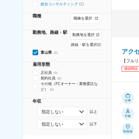
総合コンサルティング
(
2
)
職種
職種を選択
勤務地、路線・駅
勤務地を選択
路線・駅を選択
アク
富山県
(
3
)
【フルリ
雇用形態
締切間近
正社員
(
3
)
契約社員
(
0
)
その他（FCオーナー・業務委託な
ど）
(
0
)
年収
仕事
指定しない
以上
対象
指定しない
以下
勤務地