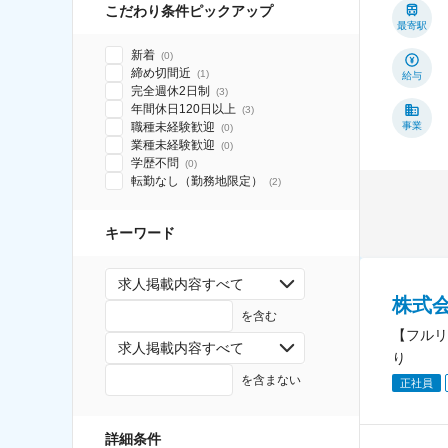
こだわり条件ピックアップ
最寄駅
新着
(
0
)
締め切間近
(
1
)
給与
完全週休2日制
(
3
)
年間休日120日以上
(
3
)
職種未経験歓迎
事業
(
0
)
業種未経験歓迎
(
0
)
学歴不問
(
0
)
転勤なし（勤務地限定）
(
2
)
キーワード
求人掲載内容すべて
株式
を含む
【フルリ
求人掲載内容すべて
り
を含まない
正社員
詳細条件