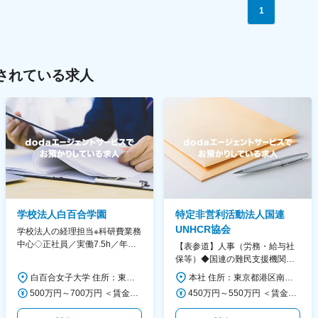
1
されている求人
学校法人白百合学園
特定非営利活動法人国連
UNHCR協会
学校法人の経理担当※科研費業務
中心◇正社員／実働7.5h／年休
【表参道】人事（労務・給与社
130日／1881年創立の伝統女子
保等）◆国連の難民支援機関の
大学
活動を支える日本公式支援窓口
白百合女子大学 住所：東京都調布市緑ヶ丘1-25 勤務地最寄駅：京王線／仙川駅 受動喫煙対策：屋内全面禁煙 変更の範囲：会社の定める事業所
本社 住所：東京都港区南青山6-10-11 ウェスレーセンター3F 勤務地最寄駅：地下鉄各線／表参道駅 受動喫煙対策：屋内全面禁煙 変更の範囲：会社の定める事業所（リモートワーク含む）
◆正職員登用前提
500万円～700万円 ＜賃金形態＞ 月給制 ＜賃金内訳＞ 月額（基本給）：280,000円～430,000円 ＜月給＞ 280,000円～430,000円 ＜昇給有無＞ 有 ＜残業手当＞ 有 ＜給与補足＞ ※年齢・過去の経験に基づき、本学規定に合わせ決定 【残業手当】有 /残業時間に応じて全額支給（※想定年収に含む） 【各種手当】扶養手当/住宅手当/通勤手当 等 【賞与】年2回（6月、12月） 【昇給】年1回（4月） 賃金はあくまでも目安の金額であり、選考を通じて上下する可能性があります。 月給(月額)は固定手当を含めた表記です。
450万円～550万円 ＜賃金形態＞ 月給制 ＜賃金内訳＞ 月額（基本給）：340,000円～420,000円 ＜月給＞ 340,000円～420,000円 ＜昇給有無＞ 有 ＜残業手当＞ 有 ＜給与補足＞ ※能力・経験によって決定します。 ■賞与あり（業績評価に応じて支給） 賃金はあくまでも目安の金額であり、選考を通じて上下する可能性があります。 月給(月額)は固定手当を含めた表記です。