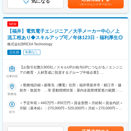
気になる
収1000万円超※金額はあくまでも目安です。賃金はあくまでも目
＜キャリアドック制度＞
クトを決定するため、未経験の方も歓迎しております。
（エージェントサービス）
安の金額であり、選考を通じて上下する可能性があります。月給
同業他社では希望する仕事があっても、会社の都合で挑戦できな
【変更の範囲：会社の定める業務】
(月額)は固定手当を含めた表記です。
いという事も転職理由の1つです。
当社では専任のキャリアアドバイザーがおり、キャリアアドバイ
■魅力：
ザーが社内に働きかける事で希望する仕事への挑戦を後押ししま
NEW
・前職で製造や自動車整備士、電気工事士をされており当社でフ
す。
ィールドエンジニアや生産技術として活躍されているメンバーが
【福井】電気電子エンジニア／大手メーカー中心／上
エンジニアの遣り甲斐を大切にする当社だからこその取り組みで
多く在籍しています。
流工程あり◆スキルアップ可／年休123日・福利厚生◎
す。
・若手メンバーが多く在籍、活躍をしております。約半数の方が
株式会社BREXA Technology
＜FA制度＞
未経験から弊社にご入社いただいております。
エンジニアの方を対象に社内でのキャリアチェンジを支援する制
正社員
転勤なし
度です。
■スキルアップ支援体制：
転職をする必要なく、社内での新しいキャリアを形成し、貴方の
・24時間365日好きな時間に技術系動画や勉強が可能
エンジニアとしての可能性を広げる事が可能です。
・Zoomにて技術研修を月数回開催／プログラミングや設計など幅
【お取引社数3,900社／スキルUPが給与UPにつながる／エンジニ
広いトピックスを用意
アの教育・人材育成に投資するグループ中核企業】
変更の範囲：本文参照
仕事内容
・スキルUPが給与UPにつながる／アカデミー制度で取得した単
位に応じて給与UP
ご経験に合わせて、大手メーカーを中心とした取引先プロジェク
＜勤務地詳細＞顧客先（機電）住所：福井県坂井市・鯖江市・越
・専門教育機関で技術取得が目指せる
トに参画いただきます。大手優良企業への幅広い製品開発の技術
前市・敦賀市 …等 受動喫煙対策：屋内全面禁煙変更の範囲：本
提供を行っていく上で、電気電子エンジニアを多数募集しており
勤務地
文参照
■当社だからこそ実現できるエンジニアとしての未来がある：
ます。
＜予定年収＞440万円～850万円＜賃金形態＞月給制＜賃金内訳＞
＜お取引社数3,900社＞
月額（基本給）：270,000円～520,000円＜月給＞270,000円～
同業他社と比較をしても圧倒的なお取引社数を誇る当社。
■業務詳細：
給与
520,000円＜昇給有無＞有＜残業手当＞有＜給与補足＞＊年齢、
当社独占のプロジェクトも多数あり、当社だからこそ挑戦できる
これまでのスキルに応じて、電気回路設計・電子回路設計（デジ
経験、能力など考慮の上決定します。■昇給：年1回（4月）■賞与
仕事があります。
タル、アナログ）をご担当いただきます。
年2回（7月、12月）※ご経験者の方の場合年収800万円以上でのご
＜キャリアドック制度＞
ご経験から、基本設計、詳細設計など上流工程からお任せいたし
提示の実績もあります。賃金はあくまでも目安の金額であり、選
同業他社では希望する仕事があっても、会社の都合で挑戦できな
ます。