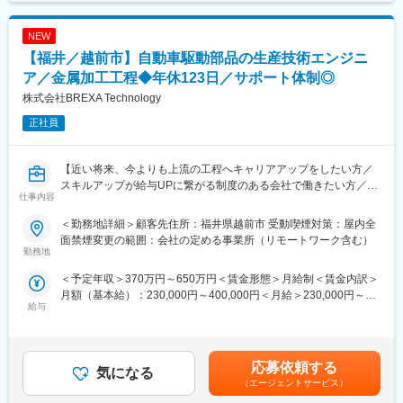
です。
いという事も転職理由の1つです。
技術提供に貢献していただける方をお待ちしています。
当社では専任のキャリアアドバイザーがおり、キャリアアドバイ
ザーが社内に働きかける事で希望する仕事への挑戦を後押ししま
NEW
■業務詳細：
す。エンジニアの遣り甲斐を大切にする当社だからこその取り組
◇e-Learningを活用した電気・機械工学の再学習支援
【福井／越前市】自動車駆動部品の生産技術エンジニ
みです。
◇適性や希望に応じた就業先の選定と実務サポート
ア／金属加工工程◆年休123日／サポート体制◎
◇エンジニアとしての成長プロセスを評価する制度
株式会社BREXA Technology
■月残業20時間程度：
当社から配属の企業様については残業が多くなる企業様が少な
【業務例】
正社員
く、特別な取り組みをすることなく過度な残業が発生をしない状
◇製造ラインにおけるレイアウト設計業務
況となっています。
◇部品メーカーにて治具の設計、改良業務
◇既存の加工図面、治具の図面に対して改修設計業務
【近い将来、今よりも上流の工程へキャリアアップをしたい方／
変更の範囲：会社の定める業務
◇ロボットアーム用の筐体設計
スキルアップが給与UPに繋がる制度のある会社で働きたい方／
仕事内容
様々なプロジェクトへの参加を通してエンジニアとしての経験の
■当社だからこそ実現できるエンジニアとしての未来がある：
幅を広げたい方へ】
＜勤務地詳細＞顧客先住所：福井県越前市 受動喫煙対策：屋内全
＜お取引社数3,900社＞
面禁煙変更の範囲：会社の定める事業所（リモートワーク含む）
同業他社と比較をしても圧倒的なお取引社数を誇る当社。当社独
本プロジェクトでは自動車駆動部品に関する生産技術職を担当
勤務地
占のプロジェクトも多数あり、当社だからこそ挑戦できる仕事が
し、生産性の向上に繋がる業務全般に参画いただきます。オペレ
＜予定年収＞370万円～650万円＜賃金形態＞月給制＜賃金内訳＞
あります。
ーター業務からステップアップしていきたい方、挑戦したい方を
月額（基本給）：230,000円～400,000円＜月給＞230,000円～
歓迎いたします。
給与
400,000円＜昇給有無＞有＜残業手当＞有＜給与補足＞※年齢、経
＜キャリアドック制度＞
験、能力など考慮の上決定します。■昇給：年1回（4月）■賞与 年
同業他社では希望する仕事があっても、会社の都合で挑戦できな
■業務内容：
2回（7月、12月）＜モデル年収例＞3年目：年収400～420万円5
いという事も転職理由の1つです。
新規駆動部品生産における金属加工工程の生産技術業務を担当し
年目：年収440～460万円8年目：年収550～570万円20年目：年
当社では専任のキャリアアドバイザーがおり、キャリアアドバイ
ていただきます。
応募依頼する
気になる
収1,000万円超※金額はあくまでも目安です賃金はあくまでも目安
ザーが社内に働きかける事で希望する仕事への挑戦を後押ししま
（エージェントサービス）
の金額であり、選考を通じて上下する可能性があります。月給(月
す。エンジニアの遣り甲斐を大切にする当社だからこその取り組
■業務詳細：