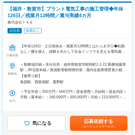
額)は固定手当を含めた表記です。
■入社後の流れ/キャリアパス
状のプロジェクトの合致度のチェック、残業時間をチェックしま
【福井・敦賀市】プラント電気工事の施工管理◆年休
まず店頭での接客からスタートし、後輩指導やリーダー業務もゆ
す。
くゆくお任せ致します。正社員登用後はマネジメントやメンバー
・在宅勤務可
126日／残業月12時間／賞与実績4カ月
教育など、クルーを統括するなどのステップアップが可能です。
株式会社ＴＡＳ
総合職として本部各部署の様々な部門に就くチャンスもありま
■魅力点
す。
正社員
転勤なし
・エンジニアファーストでの案件アサイン
■正社員登用制度について
条件を満たさない顧客に改善を要求もし、エンジニアの就業環境
年2回正社員登用試験あり、実際に契約社員から正社員になった社
の整備を徹底しています。
【年休126日・土日祝休み・残業月12時間とはたらき方◎◆転勤
員も多数います。自身の成長とその成果をしっかりと評価しま
自身の希望に合ったスキル構築・キャリアパスを実現させるチャ
なし／腰を据え、経験を生かして社会インフラを支える電気施工
す。
ンスが豊富です。
仕事内容
管理】
■教育体制
・安定した顧客基盤
未経験の方にも手厚くフォローし、早期に一人前となるフォロー
顧客企業600社以上と取引があり、業界も通信・製造・金融・流
＜勤務地詳細＞本社住所：福井県敦賀市昭和町2-2-22 勤務地最寄
■概要：
を致します。入社時の研修を筆頭に各種研修制度を充実させ、社
通・医療・公共・教育機関等と幅広いため、多彩なプロジェクト
駅：JR北陸本線／敦賀駅受動喫煙対策：屋内全面禁煙変更の範
工場やプラント施設の電気設備工事が、安全かつ計画どおりに進
内情報共有にも強みを持っています。ご経験が無い方でもソフト
勤務地
案件を保有しております。
囲：無
【最寄り駅】
むよう管理する仕事です。自ら工事を行うのではなく、発注者や
バンクの一員として丁寧にサポートします。
敦賀駅、西敦賀駅、粟野駅
施工会社、社内メンバーと連携し、工事の進み具合・安全・品質
●基礎研修
変更の範囲：会社の定める業務
を確認します。
クルーに欠かせないビジネスマナーや接客スキルを学んで頂きま
＜予定年収＞350万円～500万円＜賃金形態＞月給制＜賃金内訳＞
す。現場経験豊富な社員が研修講師を務め、実務に基づいた丁寧
月額（基本給）：180,000円～300,000円＜月給＞210,000円～
年間休日126日、残業月平均12時間と、施工管理の経験を生かし
な指導をします。
給与
341,000円＜昇給有無＞有＜残業手当＞有＜給与補足＞■経験含
ながら働き方も整えやすい環境です。入社後は本社研修からスタ
●OJT研修
め、年収については当社規定で増減の可能性あります。■賞与年4
ートし、会社や施設のルール、仕事の進め方を習得。その後は経
売り場の先輩と徐々に仕事を覚えていただきます。多くの先輩が
か月（※過去実績）■昇給年1.8%(※過去実績)賃金はあくまでも目
験やスキルに応じて担当業務をお任せします。
未経験スタートなので、実践で使えるスキルを指導致します。
安の金額であり、選考を通じて上下する可能性があります。月給
応募依頼する
■希望休の取得しやすさ
気になる
(月額)は固定手当を含めた表記です。
（エージェントサービス）
【業務詳細】
シフト制のため、毎月シフト提出時に希望をご提示していただけ
・工事内容や図面、スケジュールの確認
れば比較的通りやすいです。