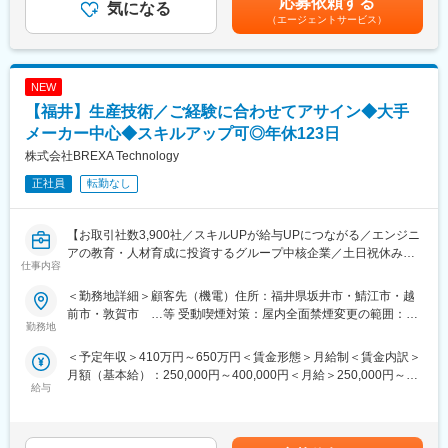
応募依頼する
気になる
考を通じて上下する可能性があります。月給(月額)は固定手当を含
いという事も転職理由の1つです。
【案件例】
（エージェントサービス）
めた表記です。
当社では専任のキャリアアドバイザーがおり、キャリアアドバイ
・半導体製造装置の電気回路設計
ザーが社内に働きかける事で希望する仕事への挑戦を後押ししま
・業務用無線機器の電気回路設計
す。
・印刷機器の電子回路設計
エンジニアの遣り甲斐を大切にする当社だからこその取り組みで
NEW
・車載装置の電気回路設計
す。
・家電製品のエネルギー制御装置の電気回路設計 など
【福井】生産技術／ご経験に合わせてアサイン◆大手
＜FA制度＞
【変更の範囲：会社の定める業務】
メーカー中心◆スキルアップ可◎年休123日
エンジニアの方を対象に社内でのキャリアチェンジを支援する制
株式会社BREXA Technology
度です。
■スキルアップ支援体制：
転職をする必要なく、社内での新しいキャリアを形成し、貴方の
・24時間365日好きな時間に技術系動画や勉強が可能
正社員
転勤なし
エンジニアとしての可能性を広げる事が可能です。
・Zoomにて技術研修を月数回開催／プログラミングや設計など幅
広いトピックスを用意
変更の範囲：本文参照
・スキルUPが給与UPにつながる／アカデミー制度で取得した単
【お取引社数3,900社／スキルUPが給与UPにつながる／エンジニ
位に応じて給与UP
アの教育・人材育成に投資するグループ中核企業／土日祝休み】
仕事内容
・専門教育機関で技術取得が目指せる
大手メーカーを中心とした当社顧客先プロジェクトに参画いただ
＜勤務地詳細＞顧客先（機電）住所：福井県坂井市・鯖江市・越
■当社だからこそ実現できるエンジニアとしての未来がある：
き、ご経験・スキルを活かしてご活躍いただけます。
前市・敦賀市 …等 受動喫煙対策：屋内全面禁煙変更の範囲：本
＜お取引社数3,900社＞
ご経験を活かし、より飛躍していただくためのポジションをご用
勤務地
文参照
同業他社と比較をしても圧倒的なお取引社数を誇る当社。
意いたします。
＜予定年収＞410万円～650万円＜賃金形態＞月給制＜賃金内訳＞
当社独占のプロジェクトも多数あり、当社だからこそ挑戦できる
【変更の範囲：会社の定める業務】
月額（基本給）：250,000円～400,000円＜月給＞250,000円～
仕事があります。
給与
400,000円＜昇給有無＞有＜残業手当＞有＜給与補足＞＊年齢、
＜キャリアドック制度＞
■業務詳細：
経験、能力など考慮の上決定します。■昇給：年1回（4月）■賞与
同業他社では希望する仕事があっても、会社の都合で挑戦できな
工程設計、生産設備設計、治具設計、歩留まり改善・向上、製品
年2回（7月、12月）※ご経験者の方の場合年収800万円以上でのご
いという事も転職理由の1つです。
立ち上げ、条件改良等これまでのご経験を活かしていただきま
提示の実績もあります。賃金はあくまでも目安の金額であり、選