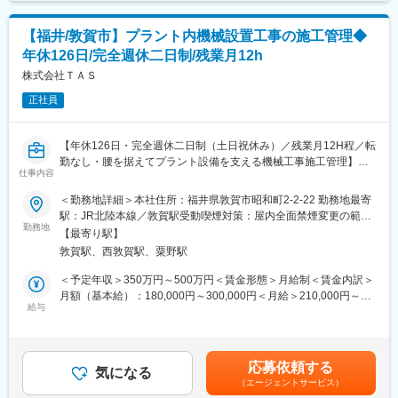
・発注者や施工会社との打ち合わせ、連絡調整
■キャリアアップ事例
・現場スタッフへの作業内容や注意事項の共有
営業としてキャリアを磨く方、社内でも飲食店勤務や教員、工場
【福井/敦賀市】プラント内機械設置工事の施工管理◆
・工事が予定どおり進んでいるかの進捗確認
勤務など未経験スタートからマネジャーや営業企画、マーケティ
年休126日/完全週休二日制/残業月12h
・決められた品質で施工されているかの確認
ングなど多岐にわたるキャリアアップ例がございます。
・現場の安全ルールや作業環境の確認
株式会社ＴＡＳ
・工事記録、報告書などの書類作成
変更の範囲：会社の定める業務
正社員
＼働く環境が魅力！／
年間休日126日、完全週休2日制（土日祝）、残業月平均12時間。
【年休126日・完全週休二日制（土日祝休み）／残業月12H程／転
平均有給休暇取得日数は10.8日で、仕事と私生活の両立を図りや
勤なし・腰を据えてプラント設備を支える機械工事施工管理】
すい環境です。賞与実績4.0カ月、家族手当、退職金制度、対象者
仕事内容
向けの寮・社宅もあります。勤務地は敦賀市内で、転勤は当面あ
■概要：
＜勤務地詳細＞本社住所：福井県敦賀市昭和町2-2-22 勤務地最寄
りません。
工場やプラント施設へ製品・機械を設置する工事が、安全かつ計
駅：JR北陸本線／敦賀駅受動喫煙対策：屋内全面禁煙変更の範
画どおりに進むよう管理する仕事です。
勤務地
囲：会社の定める事業所
【入社後について】
【最寄り駅】
自ら設置作業を行うのではなく、発注者や施工会社、社内メンバ
まずは本社研修を行い、その後、先輩社員や上司と業務を進めな
敦賀駅、西敦賀駅、粟野駅
ーと連携し、工事の進捗・安全・品質を確認します。年間休日
がら担当範囲を広げます。
126日、残業月平均12時間と、施工管理経験を生かしながら働き
＜予定年収＞350万円～500万円＜賃金形態＞月給制＜賃金内訳＞
配属組織は部長1名、課長2名、係長4名を含む総勢40名。相談や
方も整えやすい環境です。
月額（基本給）：180,000円～300,000円＜月給＞210,000円～
確認を行いながら、丁寧に習得できる体制です。
給与
341,000円＜昇給有無＞有＜残業手当＞有＜給与補足＞■経験含
■業務詳細：
め、年収については当社規定で増減の可能性あります。■賞与年4
【ポジションの魅力】
・工事内容、図面、作業手順、スケジュールの確認
か月（※過去実績）■昇給年1.8%(※過去実績)賃金はあくまでも目
発電プラントをはじめとする社会インフラに関わり、電気工事施
・発注者や施工会社との打ち合わせ、連絡調整
安の金額であり、選考を通じて上下する可能性があります。月給
工管理の経験を生かして専門性を高められます。同社は原子力施
応募依頼する
・現場スタッフへの作業内容や注意事項の共有
気になる
(月額)は固定手当を含めた表記です。
設の運転・保守、定期点検工事に加え、廃止措置や高経年化技術
（エージェントサービス）
・機械や製品の搬入・据付が予定どおり進んでいるかの確認
調査などにも事業領域を拡大。長年蓄積してきた技術基盤のも