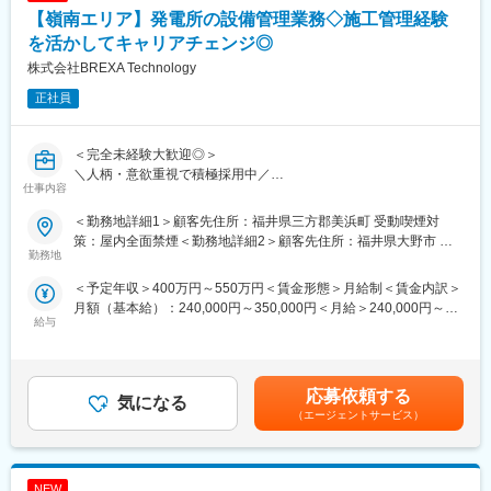
ザーが社内に働きかける事で希望する仕事への挑戦を後押ししま
・関係者との打ち合わせおよび調整
【嶺南エリア】発電所の設備管理業務◇施工管理経験
す。
・技術的な問題の解決およびサポート
を活かしてキャリアチェンジ◎
エンジニアの遣り甲斐を大切にする当社だからこその取り組みで
・定期的な現場巡回および監査
株式会社BREXA Technology
す。
■残業月20時間程度：
正社員
変更の範囲：会社の定める業務
当社から配属の企業様については残業が多くなる企業様が少な
く、特別な取り組みをすることなく過度な残業が発生をしない状
況となっています。
＜完全未経験大歓迎◎＞
また過度な残業は発生の場合は、案件担当の営業から法人顧客に
＼人柄・意欲重視で積極採用中／
仕事内容
対して、残業改善の是正対応も行っています。
働く意欲のある方は積極的に採用いたします。
前職が正社員じゃなくてもOK◎是非ご応募ください。
＜勤務地詳細1＞顧客先住所：福井県三方郡美浜町 受動喫煙対
■スキルアップ支援体制：
策：屋内全面禁煙＜勤務地詳細2＞顧客先住所：福井県大野市 受
・24時間365日好きな時間に技術系動画や勉強が可能。
ご経験に応じて、大手メーカーを中心とした取引先のプロジェク
勤務地
動喫煙対策：屋内全面禁煙＜勤務地詳細3＞顧客先（福井県高浜
・Zoomにて技術研修を月数回開催。プログラミングや設計など幅
トに参画いただきます。 大手優良企業に対して、幅広い製品開発
市）住所：福井県高浜市 受動喫煙対策：屋内全面禁煙変更の範
＜予定年収＞400万円～550万円＜賃金形態＞月給制＜賃金内訳＞
広いトピックスを用意
分野で技術提供を行っていく中で、電気電子系エンジニアを多数
囲：会社の定める事業所（リモートワーク含む）
月額（基本給）：240,000円～350,000円＜月給＞240,000円～
・スキルUPが給与UPにつながる。アカデミー制度で取得した単
募集しています。
給与
350,000円＜昇給有無＞有＜残業手当＞有＜給与補足＞※年齢、経
位に応じて給与UP。
現在、福井県では、さまざまな領域で活躍できるエンジニアを募
験、能力など考慮の上決定します。■昇給：年1回（4月）■賞与 年
・専門教育機関で技術取得が目指せる。
集しております。
2回（7月、12月）＜モデル年収例＞3年目 年収440～460万円5
ご経験やご経歴に応じて、選考を進めさせていただきます。
年目 年収550～570万円20年目 年収1000万円超※金額はあくま
■当社だからこそ実現できるエンジニアとしての未来がある：
施工管理技士として業者折衝や現場管理のご経験をお持ちの方は
応募依頼する
気になる
でも目安です。賃金はあくまでも目安の金額であり、選考を通じ
＜お取引社数3,900社＞
必見。その知見を活かして、設備管理業務へのキャリアチェンジ
（エージェントサービス）
て上下する可能性があります。月給(月額)は固定手当を含めた表記
同業他社と比較をしても圧倒的なお取引社数を誇る当社。
が可能です。
です。
当社独占のプロジェクトも多数あり、当社だからこそ挑戦できる
仕事があります。
【業務内容】
＜キャリアドック制度＞
NEW
原子力発電所内での設備管理、メンテナンス、定期点検業務をご