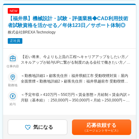
技術提供に貢献していただける方をお待ちしています。
況となっています。
また過度な残業は発生の場合は、案件担当の営業から法人顧客に
NEW
■業務詳細：
対して、残業改善の是正対応も行っています。
◇e-Learningを活用した電気・機械工学の再学習支援
【福井県】機械設計・試験・評価業務◆CAD利用技術
◇適性や希望に応じた就業先の選定と実務サポート
者試験資格を活かせる／年休123日／サポート体制◎
■スキルUPで給与もUP：
◇エンジニアとしての成長プロセスを評価する制度
株式会社BREXA Technology
スキルを上げてより難易度の高いプロジェクトへ配属をされる事
※さらに、高電圧・低電圧取扱主任者の資格をお持ちの方には、設
で給与も上がる仕組みを取っています。
備保全の保全計画立案など、より専門的なキャリアへのステップ
正社員
定性的な評価のみではなく、スキルを磨くことが給与UPに繋がる
アップも可能です。
エンジニアにとっては非常分かり易い制度です。
【業務例】
【近い将来、今よりも上流の工程へキャリアアップをしたい方／
変更の範囲：会社の定める業務
◇大型制御盤の回路設計業務
スキルアップが給与UPに繋がる制度のある会社で働きたい方／
仕事内容
◇PLCを使用し、既存生産設備の改修業務
様々なプロジェクトへの参加を通してエンジニアとしての経験の
◇配電盤：高圧受電設備（キュービクル）制御盤：主に動力制御
幅を広げたい方へ】
＜勤務地詳細1＞顧客先住所：福井県鯖江市 受動喫煙対策：屋内
盤（空調機関係中心）の設計業務
全面禁煙＜勤務地詳細2＞顧客先住所：福井県越前市 受動喫煙対
◇ユーティリティ設備（空調機器）等の電気設備保全
高い技術力をもつエンジニアが在籍しており、大手メーカーを中
勤務地
策：屋内全面禁煙＜勤務地詳細3＞顧客先住所：福井県敦賀市 受
心にエンジニアリングサービスを提供しています。
動喫煙対策：屋内全面禁煙変更の範囲：会社の定める事業所（リ
＜予定年収＞410万円～550万円＜賃金形態＞月給制＜賃金内訳＞
■当社だからこそ実現できるエンジニアとしての未来がある：
技術力が素養クラスの未経験の方から、経験豊富なエンジニアま
モートワーク含む）
月額（基本給）：250,000円～350,000円＜月給＞250,000円～
＜お取引社数3,900社＞
で幅広いポジションで幅広い年齢層のエンジニアが活躍しており
給与
350,000円＜昇給有無＞有＜残業手当＞有＜給与補足＞※年齢、経
同業他社と比較をしても圧倒的なお取引社数を誇る当社。当社独
ます。
験、能力など考慮の上決定します。■昇給：年1回（4月）■賞与 年
占のプロジェクトも多数あり、当社だからこそ挑戦できる仕事が
2回（7月、12月）＜モデル年収例＞3年目：年収440～460万円5
あります。
■募集背景：
年目：年収550～570万円20年目：年収1,000万円超※金額はあく
福井県内のメーカーで機電領域における機械設計及び試験・評価
応募依頼する
気になる
までも目安です賃金はあくまでも目安の金額であり、選考を通じ
＜キャリアドック制度＞
業務の需要が増加しており、これに対応するために新たな技術者
（エージェントサービス）
て上下する可能性があります。月給(月額)は固定手当を含めた表記
同業他社では希望する仕事があっても、会社の都合で挑戦できな
を募集することとなりました。これまでの学びを駆使し高品質な