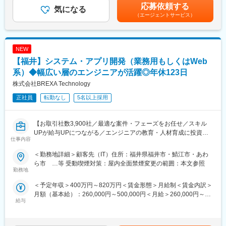
提示の実績もあります。賃金はあくまでも目安の金額であり、選
ザーが社内に働きかける事で希望する仕事への挑戦を後押ししま
いただきます。
応募依頼する
気になる
考を通じて上下する可能性があります。月給(月額)は固定手当を含
す。
（エージェントサービス）
めた表記です。
エンジニアの遣り甲斐を大切にする当社だからこその取り組みで
■案件多数：
す。
・サーバー設計、構築 /・ネットワーク設計、構築 /・セキュリテ
＜FA制度＞
ィ設計、実装 /・サーバー、ネットワーク運用保守 など
エンジニアの方を対象に社内でのキャリアチェンジを支援する制
NEW
【変更の範囲：会社の定める業務】
度です。
【福井】システム・アプリ開発（業務用もしくはWeb
転職をする必要なく、社内での新しいキャリアを形成し、貴方の
■スキルアップ支援体制：
系）◆幅広い層のエンジニアが活躍◎年休123日
エンジニアとしての可能性を広げる事が可能です。
・24時間365日好きな時間に技術系動画や勉強が可能
株式会社BREXA Technology
・Zoomにて技術研修を月数回開催／プログラミングや設計など幅
変更の範囲：本文参照
広いトピックスを用意
正社員
転勤なし
5名以上採用
・スキルUPが給与UPにつながる／アカデミー制度で取得した単
位に応じて給与UP
・専門教育機関で技術取得が目指せる
【お取引社数3,900社／最適な案件・フェーズをお任せ／スキル
UPが給与UPにつながる／エンジニアの教育・人材育成に投資す
仕事内容
■当社だからこそ実現できるエンジニアとしての未来がある：
るグループ中核企業】
＜お取引社数3,900社＞
＜勤務地詳細＞顧客先（IT）住所：福井県福井市・鯖江市・あわ
同業他社と比較をしても圧倒的なお取引社数を誇る当社。
当社では、通信、金融、メーカー、大手サービス業、官公庁等幅
ら市 …等 受動喫煙対策：屋内全面禁煙変更の範囲：本文参照
当社独占のプロジェクトも多数あり、当社だからこそ挑戦できる
広い分野で、業務系システムを中心とした開発案件を抱えており
勤務地
仕事があります。
ます。ご経験を活かし、より飛躍していただくためのポジション
＜予定年収＞400万円～820万円＜賃金形態＞月給制＜賃金内訳＞
＜キャリアドック制度＞
をご用意いたします。
月額（基本給）：260,000円～500,000円＜月給＞260,000円～
同業他社では希望する仕事があっても、会社の都合で挑戦できな
技術力が素養クラスの未経験の方から、経験豊富なエンジニアま
給与
500,000円＜昇給有無＞有＜残業手当＞有＜給与補足＞＊年齢、
いという事も転職理由の1つです。
で幅広いポジションがあり、20代から60代まで幅広い年齢層のエ
経験、能力など考慮の上決定します。■昇給：年1回（4月）■賞与
当社では専任のキャリアアドバイザーがおり、キャリアアドバイ
ンジニアが活躍しております。
年2回（7月、12月）※ご経験者の方の場合年収800万円以上でのご
ザーが社内に働きかける事で希望する仕事への挑戦を後押ししま