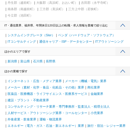
丹生郡（越前町）
大飯郡（高浜町、おおい町）
吉田郡（永平寺町）
南条郡（南越前町）
三方郡（美浜町）
三方上中郡（若狭町）
今立郡（池田町）
IT・通信業界、福井県、年間休日120日以上の転職・求人情報を業種で絞り込む
システムインテグレータ（SIer）
ベンダ（ハードウェア・ソフトウェア）
ITコンサルティング
通信キャリア・ISP・データセンター
ITアウトソーシング
ほかのエリアで探す
新潟県
富山県
石川県
長野県
ほかの業種で探す
インターネット・広告・メディア業界
メーカー（機械・電気）業界
メーカー（素材・化学・食品・化粧品・その他）業界
商社業界
医薬品・医療機器・ライフサイエンス・医療系サービス
金融業界
建設・プラント・不動産業界
コンサルティング・リサーチ業界・専門事務所・監査法人・税理士法人
人材サービス・アウトソーシング業界・コールセンター
小売業界
外食産業・飲食業界
運輸・物流業界
エネルギー（電力・ガス・石油・新エネルギー）業界
旅行・宿泊・レジャー業界