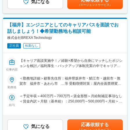
気になる
・保安規定、品質保証資料、新旧基準対応資料の作成
仕事があります。
（エージェントサービス）
・官公庁向け資料・説明資料のドラフト作成、チェック
＜キャリアドック制度＞
◇防災・安全対策関連業務（訓練・教育・備品管理）
同業他社では希望する仕事があっても、会社の都合で挑戦できな
・防災訓練の計画・準備・実行支援
いという事も転職理由の1つです。
【福井】エンジニアとしてのキャリアパスを面談でお
・緊急時対策資料の整備、教育資料の作成
当社では専任のキャリアアドバイザーがおり、キャリアアドバイ
・防災資機材の点検スケジュール調整・購買手続き
ザーが社内に働きかける事で希望する仕事への挑戦を後押ししま
話しましょう！◆希望勤務地も相談可能
◇資材管理・帳票関連業務（リスク管理）
す。
株式会社BREXA Technology
・資材持ち込み・持ち出しの管理、出入帳票の整備
エンジニアの遣り甲斐を大切にする当社だからこその取り組みで
・火気帳票、防火設備に関する各種事務処理
正社員
転勤なし
す。
・安全文化評価のアンケート整理・議事録作成
＜FA制度＞
エンジニアの方を対象に社内でのキャリアチェンジを支援する制
【キャリア面談実施中！／経験×希望から自身にマッチしたポジシ
◆魅力
度です。
ョンを検討／福利厚生・バックアップ体制充実の中でキャリアア
・国家プロジェクトの一翼を担う貴重な経験
転職をする必要なく、社内での新しいキャリアを形成し、貴方の
仕事内容
ップが可能】
日本のエネルギー政策に関わるプロジェクトに参画できる、非常
エンジニアとしての可能性を広げる事が可能です。
に社会的意義の高いポジションです。官公庁や国の規制機関に提
＜勤務地詳細＞顧客先住所：福井県坂井市・鯖江市・越前市・敦
■概要：
出する資料の作成補助を通じて「公共性の高い業務」を体感でき
変更の範囲：本文参照
賀市 福井市・あわら市 …等 受動喫煙対策：屋内全面禁煙変更
エンジニア経験者向けにカジュアル面談を実施致します。
ます。
勤務地
の範囲：本文参照
▼下記のような思いをお持ちの方はぜひご応募ください。
・徹底したOJT・丁寧な育成体制
＜予定年収＞400万円～700万円＜賃金形態＞月給制補足事項なし
○エンジニアとして就業しているが今後の将来のキャリアが不安
初めてこの分野に携わる方でも、発注元からのOJT（教育・レク
＜賃金内訳＞月額（基本給）：250,000円～500,000円＜月給＞
だ。
チャー）が非常に手厚いのが特徴です。法規制やドキュメントル
給与
250,000円～500,000円＜昇給有無＞有＜残業手当＞有＜給与補足
○通えるエリアで就業先が見つけられない。
ールなど、業務を通じて自然と専門知識が身につきます。
＞※年齢、経験、能力など考慮の上決定します。35時間分の時間
○今の会社に明確な評価基準がなく、自身のキャリアやスキルアッ
・残業ほぼゼロ・働きやすさ重視の運用体制
外手当は年俸に含む。■昇給：年1回（4月）※研修生は半年後に特
プの実感がない。
国家プロジェクトとして厳密にスケジュール管理されているた
別昇給あり■手当：家族、住宅、引越費用負担、資格取得祝金、帰
○きっちり人を育てる環境のある会社で働きたい。
め、残業は原則なし。「高負荷な現場を避けたい」「プライベー
応募依頼する
気になる
省旅費、出張、赴任など賃金はあくまでも目安の金額であり、選
面談の中で、業界や、会社の研修制度・福利厚生・プロジェクト
トと両立したい」という方にとって最適な環境です。
（エージェントサービス）