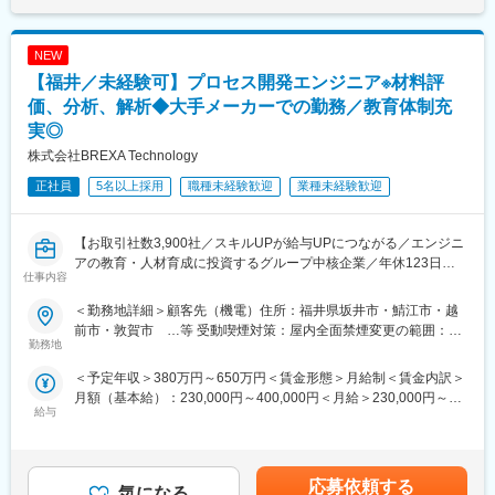
額)は固定手当を含めた表記です。
況となっています。
◇現場に赴いて加工後の良品率データ収集と取りまとめ
また過度な残業は発生の場合は、案件担当の営業から法人顧客に
◇CADを用いて加工
対して、残業改善の是正対応も行っています。
NEW
◇固定用治具の設計
◇現場の機械オペレーターとの調整
【福井／未経験可】プロセス開発エンジニア※材料評
■スキルUPで給与もUP：
◇不良原因の特定から改善に向けた計画立案、実行
価、分析、解析◆大手メーカーでの勤務／教育体制充
スキルを上げてより難易度の高いプロジェクトへ配属をされる事
※これらに付随する報告書作成、他部門や外部パートナーとの協力
実◎
で給与も上がる仕組みを取っています。
および調整も含まれます。
定性的な評価のみではなく、スキルを磨くことが給与UPに繋がる
株式会社BREXA Technology
エンジニアにとっては非常分かり易い制度です。
■当社だからこそ実現できるエンジニアとしての未来がある：
正社員
5名以上採用
職種未経験歓迎
業種未経験歓迎
＜お取引社数3,900社＞
変更の範囲：会社の定める業務
同業他社と比較をしても圧倒的なお取引社数を誇る当社。当社独
占のプロジェクトも多数あり、当社だからこそ挑戦できる仕事が
【お取引社数3,900社／スキルUPが給与UPにつながる／エンジニ
あります。
アの教育・人材育成に投資するグループ中核企業／年休123日】
仕事内容
＜キャリアドック制度＞
高い技術力をもつエンジニアが在籍しており、大手メーカーを中
＜勤務地詳細＞顧客先（機電）住所：福井県坂井市・鯖江市・越
同業他社では希望する仕事があっても、会社の都合で挑戦できな
心にエンジニアリングサービスを提供しています。幅広い分野へ
前市・敦賀市 …等 受動喫煙対策：屋内全面禁煙変更の範囲：本
いという事も転職理由の1つです。
の対応力は業界でもTOPレベルを誇ります。
勤務地
文参照
当社では専任のキャリアアドバイザーがおり、キャリアアドバイ
技術力が素養クラスの未経験の方から、経験豊富なエンジニアま
ザーが社内に働きかける事で希望する仕事への挑戦を後押ししま
＜予定年収＞380万円～650万円＜賃金形態＞月給制＜賃金内訳＞
で幅広いポジションがあり、20代から60代まで幅広い年齢層のエ
す。エンジニアの遣り甲斐を大切にする当社だからこその取り組
月額（基本給）：230,000円～400,000円＜月給＞230,000円～
ンジニアが活躍しております。
給与
みです。
400,000円＜昇給有無＞有＜残業手当＞有＜給与補足＞＊年齢、
福井県内の当社のクライアント様を中心に、プロセスエンジニア
経験、能力など考慮の上決定します。■昇給：年1回（4月）■賞与
として以下業務のいずれかに携わって頂きます。
■月残業20時間程度：
年2回（7月、12月）＜モデル年収例＞3年目 年収400～420万円
【変更の範囲：会社の定める業務】
当社から配属の企業様については残業が多くなる企業様が少な
5年目 年収440～460万円8年目 年収550～570万円20年目 年
応募依頼する
気になる
く、特別な取り組みをすることなく過度な残業が発生をしない状