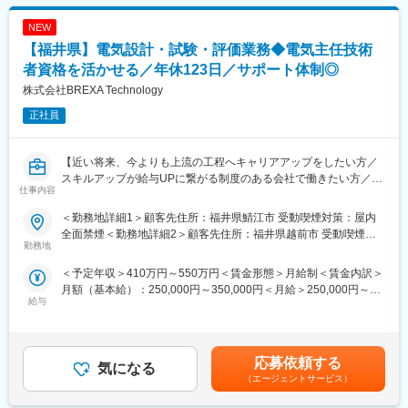
当社では専任のキャリアアドバイザーがおり、キャリアアドバイ
だきます。また、業務効率化にも積極的に取り組んでおり、VBA
ザーが社内に働きかける事で希望する仕事への挑戦を後押ししま
NEW
などの知識を活かせる場面もございます。設備維持の業務を通じ
す。
て、設備に関する知識や事務処理能力の向上が期待できます。
【福井県】電気設計・試験・評価業務◆電気主任技術
エンジニアの遣り甲斐を大切にする当社だからこその取り組みで
者資格を活かせる／年休123日／サポート体制◎
す。
■業務詳細：
株式会社BREXA Technology
◇保守、点検
■スキルUPで給与もUP：
◇部材の管理
正社員
スキルを上げてより難易度の高いプロジェクトへ配属をされる事
◇原発の安全運転にまつわる資料作成
で給与も上がる仕組みを取っています。
定性的な評価のみではなく、スキルを磨くことが給与UPに繋がる
■当社だからこそ実現できるエンジニアとしての未来がある：
【近い将来、今よりも上流の工程へキャリアアップをしたい方／
エンジニアにとっては非常分かり易い制度です。
＜お取引社数3,900社＞
スキルアップが給与UPに繋がる制度のある会社で働きたい方／
仕事内容
同業他社と比較をしても圧倒的なお取引社数を誇る当社。当社独
様々なプロジェクトへの参加を通してエンジニアとしての経験の
変更の範囲：会社の定める業務
占のプロジェクトも多数あり、当社だからこそ挑戦できる仕事が
幅を広げたい方へ】
＜勤務地詳細1＞顧客先住所：福井県鯖江市 受動喫煙対策：屋内
あります。
全面禁煙＜勤務地詳細2＞顧客先住所：福井県越前市 受動喫煙対
高い技術力をもつエンジニアが在籍しており、大手メーカーを中
勤務地
策：屋内全面禁煙＜勤務地詳細3＞顧客先住所：福井県敦賀市 受
＜キャリアドック制度＞
心にエンジニアリングサービスを提供しています。
動喫煙対策：屋内全面禁煙変更の範囲：会社の定める事業所（リ
＜予定年収＞410万円～550万円＜賃金形態＞月給制＜賃金内訳＞
同業他社では希望する仕事があっても、会社の都合で挑戦できな
技術力が素養クラスの未経験の方から、経験豊富なエンジニアま
モートワーク含む）
月額（基本給）：250,000円～350,000円＜月給＞250,000円～
いという事も転職理由の1つです。当社では専任のキャリアアドバ
で幅広いポジションで幅広い年齢層のエンジニアが活躍しており
給与
350,000円＜昇給有無＞有＜残業手当＞有＜給与補足＞※年齢、経
イザーがおり、キャリアアドバイザーが社内に働きかける事で希
ます。
験、能力など考慮の上決定します。■昇給：年1回（4月）■賞与 年
望する仕事への挑戦を後押しします。エンジニアの遣り甲斐を大
2回（7月、12月）＜モデル年収例＞3年目：年収440～460万円5
切にする当社だからこその取り組みです。
■募集背景：
年目：年収550～570万円20年目：年収1,000万円超※金額はあく
福井県内のメーカーで機電領域における電気設計及び試験・評価
応募依頼する
気になる
までも目安です賃金はあくまでも目安の金額であり、選考を通じ
■月残業20時間程度：
業務の需要が増加しており、これに対応するために新たな技術者
（エージェントサービス）
て上下する可能性があります。月給(月額)は固定手当を含めた表記
当社から配属の企業様については残業が多くなる企業様が少な
を募集することとなりました。これまでの学びを駆使し高品質な
です。
く、特別な取り組みをすることなく過度な残業が発生をしない状