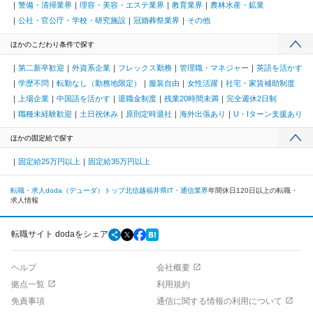
警備・清掃業界
理容・美容・エステ業界
教育業界
農林水産・鉱業
公社・官公庁・学校・研究施設
冠婚葬祭業界
その他
ほかのこだわり条件で探す
第二新卒歓迎
外資系企業
フレックス勤務
管理職・マネジャー
英語を活かす
学歴不問
転勤なし（勤務地限定）
服装自由
女性活躍
社宅・家賃補助制度
上場企業
中国語を活かす
退職金制度
残業20時間未満
完全週休2日制
職種未経験歓迎
土日祝休み
原則定時退社
海外出張あり
U・Iターン支援あり
ほかの固定給で探す
固定給25万円以上
固定給35万円以上
転職・求人doda（デューダ）トップ
北信越
福井県
IT・通信業界
年間休日120日以上の転職・
求人情報
転職サイト dodaをシェア
ヘルプ
会社概要
拠点一覧
利用規約
免責事項
通信に関する情報の利用について