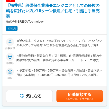
同業他社では希望する仕事があっても、会社の都合で挑戦できな
担当いただきます。
【福井県】設備保全業務◆エンジニアとしての経験の
いという事も転職理由の1つです。
メンテナンスや点検業務を通じて、機械・発電所に関する知識を
幅を広げたい方／UIターン歓迎／住宅・引越し手当充
当社では専任のキャリアアドバイザーがおり、キャリアアドバイ
身につけることができます。
実
ザーが社内に働きかける事で希望する仕事への挑戦を後押ししま
また、設備導入に伴う業者折衝では、客先とのコミュニケーショ
す。
株式会社BREXA Technology
ンスキルを活かせるプロジェクトです。
エンジニアの遣り甲斐を大切にする当社だからこその取り組みで
スキルやご経験に応じて、書類作成やサポート業務からの参画も
正社員
す。
可能です。
これまでのご経験を活かしながら、新たに発電所や原子力に関す
変更の範囲：会社の定める業務
る知識を習得できる環境です。
≪近い将来、今よりも上流の工程へキャリアアップをしたい方!!／
スキルアップが給与UPに繋がる制度のある会社で働きたい方!!／
■「より魅力的な待遇」「より安定」を目指して：
仕事内容
様々なプロジェクトへの参加を通してエンジニアとしての経験の
ITスキルは習得の障壁が低く人材増加が見込まれる一方、機械・
幅を広げたい方へ!!≫
＜勤務地詳細＞顧客先住所：福井県坂井市 受動喫煙対策：屋内全
電気・電子エンジニアは専門性が高く人材不足が継続。需要高で
面禁煙変更の範囲：会社の定める事業所（リモートワーク含む）
市場価値が上昇し、平均年収約550万円（全体比約100万円高）。
高い技術力をもつエンジニアが在籍しており、大手メーカーを中
勤務地
AIの台頭につきITに注目が行きがちですが、そのITを駆使するため
心にエンジニアリングサービスを提供しています。今回は設備管
のPCやタブレット、半導体等のハードを作るのは機電。
＜予定年収＞390万円～550万円＜賃金形態＞月給制＜賃金内訳＞
理を担うエンジニアを募集しています。ぜひ経験を活かしません
ITプログラマー、コーダーはAIによって消滅の潮流もあり、ITエン
月額（基本給）：240,000円～350,000円＜月給＞240,000円～
か
給与
ジニアの生存競争は今後ますます激化。
350,000円＜昇給有無＞有＜残業手当＞有＜給与補足＞■年齢、経
「より魅力的な待遇」「より安定」を目指して当社で機械・電
験、能力など考慮の上決定します。■昇給：年1回（4月）■賞与 年
■福井県でのエンジニア募集について：
気・電子エンジニアとしての未来を始めませんか。
2回（7月、12月）＜モデル年収例＞3年目 年収400～420万円5
現在、福井県では様々な分野でご活躍いただけるエンジニアを募
年目 年収440～460万円8年目 年収550～570万円20年目 年
集しております。ご経験やご経歴に応じて選考を進めさせていた
応募依頼する
気になる
■スキルアップ支援体制：
収1000万円超※金額はあくまでも目安です賃金はあくまでも目安
だきます。
（エージェントサービス）
・24時間365日好きな時間に技術系動画や勉強が可能
の金額であり、選考を通じて上下する可能性があります。月給(月
本ポジションでは、設備保全業務をご担当いただきます。
・Zoomにて技術研修を月数回開催／プログラミングや設計など幅
額)は固定手当を含めた表記です。