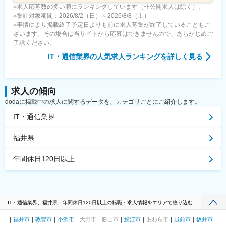
※求人応募数の多い順にランキングしています（非公開求人は除く）。
※集計対象期間：2026/8/2（日）～2026/8/8（土）
※事情により掲載終了予定日よりも前に求人募集が終了していることもご
ざいます。その場合は当サイトから応募はできませんので、あらかじめご
了承ください。
IT・通信業界
の人気求人ランキングを詳しく見る
求人の傾向
dodaに掲載中の求人に関するデータを、カテゴリごとにご紹介します。
IT・通信業界
福井県
年間休日120日以上
IT・通信業界、福井県、年間休日120日以上の転職・求人情報をエリアで絞り込む
福井市
敦賀市
小浜市
大野市
勝山市
鯖江市
あわら市
越前市
坂井市