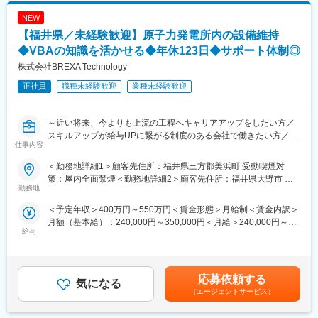
広いトピックスを用意
■業務内容：
・スキルUPが給与UPにつながる／アカデミー制度で取得した単
NEW
材料・部品メーカーにて、生産設備の保全業務をご担当いただき
位に応じて給与UP。
ます。
【福井県／未経験歓迎】原子力発電所内の設備維持
社内設備全般に関する保全を想定しており、スキルと経験が求め
◆VBAの知識を活かせる◆年休123日◆サポート体制◎
変更の範囲：会社の定める業務
られるポジションです。これまでに培われた作業手法や知見を活
株式会社BREXA Technology
かし、以下の業務に携わっていただきます。
・保全計画の作成
正社員
職種未経験歓迎
業種未経験歓迎
・設備故障時の修理対応
・他部署からの改善依頼への対応
～近い将来、今よりも上流の工程へキャリアアップをしたい方／
＜担当する設備の一例＞
スキルアップが給与UPに繋がる制度のある会社で働きたい方／
仕事内容
・アルマイト処理設備
様々なプロジェクトへの参加を通してエンジニアとしての経験の
・縦型プレス成形機
幅を広げたい方へ～
＜勤務地詳細1＞顧客先住所：福井県三方郡美浜町 受動喫煙対
・NC加工機
策：屋内全面禁煙＜勤務地詳細2＞顧客先住所：福井県大野市 受
・切断機
■業務概要：
勤務地
動喫煙対策：屋内全面禁煙変更の範囲：会社の定める事業所（リ
・圧延機、鋳造機、仕上機 など
高い技術力をもつエンジニアが在籍しており、大手メーカーを中
モートワーク含む）
＜予定年収＞400万円～550万円＜賃金形態＞月給制＜賃金内訳＞
心にエンジニアリングサービスを提供しています。様々なご経
月額（基本給）：240,000円～350,000円＜月給＞240,000円～
■当社だからこそ実現できるエンジニアとしての未来がある：
験・スキルから本プロジェクトでより高い経験積むことが可能で
給与
350,000円＜昇給有無＞有＜残業手当＞有＜給与補足＞※年齢、経
＜お取引社数3,900社＞
す。
験、能力など考慮の上決定します。■昇給：年1回（4月）■賞与 年
同業他社と比較をしても圧倒的なお取引社数を誇る当社。
現在、福井県では様々な領域でご活躍いただけるエンジニアを募
2回（7月、12月）＜モデル年収例＞3年目：年収440～460万円5
当社独占のプロジェクトも多数あり、当社だからこそ挑戦できる
集しております。本ポジションでは、原子力発電所内の設備維持
年目：年収550～570万円20年目：年収1,000万円超※金額はあく
仕事があります。
に関わる業務をご担当いただきます。
応募依頼する
気になる
までも目安です賃金はあくまでも目安の金額であり、選考を通じ
＜キャリアドック制度＞
（エージェントサービス）
て上下する可能性があります。月給(月額)は固定手当を含めた表記
同業他社では希望する仕事があっても、会社の都合で挑戦できな
■業務内容：
です。
いという事も転職理由の1つです。
オフィス業務を中心に、保守点検や資料作成などに携わっていた