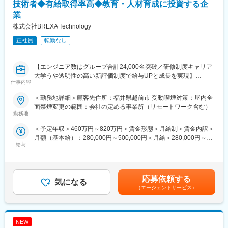
「時代の変化に合わせたスピーディーなサービス開発力」と「優
技術者◆有給取得率高◆教育・人材育成に投資する企
秀な人材を揃えた運営力」を備え、技術の進歩による環境変化を
業
観測してチャンスを捉え、様々な技術を「利用者に最も近いソフ
株式会社BREXA Technology
トウェア」として提供し、利用者、社会をはじめとするあらゆる
ステークホルダーへ貢献すべく一丸となって取り組んで「誰で
正社員
転勤なし
も」「簡単に使うことができる」toC向けの数々のサービスを世の
中に出していきます。
【エンジニア数はグループ合計24,000名突破／研修制度キャリア
■サービス：
大学うや透明性の高い新評価制度で給与UPと成長を実現】
仕事内容
＜一般消費者向け事業＞
・ライブ動画配信サービス「ふわっち」：ふわっちは、誰でも動
■業務内容：
＜勤務地詳細＞顧客先住所：福井県越前市 受動喫煙対策：屋内全
画・ラジオの生配信をしたり、生配信を視聴できるサービス
本プロジェクトは、製品の検品（傷、打痕、欠品、異品等）作業
面禁煙変更の範囲：会社の定める事業所（リモートワーク含む）
・VTuber事業…様々なVtuber事業を展開し、業界の発展に貢献
の機械化・DX化を目指し、品質管理の効率化と生産性の向上に向
勤務地
・ARグラス事業「SABERA」：プラスチック製のウェイブガイド
けた最新の取り組みに経験を活かして参画いただきます。
＜予定年収＞460万円～820万円＜賃金形態＞月給制＜賃金内訳＞
光学技術を活用し、“日常利用可能な本格ARグラス”を開発・販売
月額（基本給）：280,000円～500,000円＜月給＞280,000円～
・飲食予約代行サービス「Pecotter」：チャットで簡単に、日本
【具体的には】
給与
500,000円＜昇給有無＞有＜残業手当＞有＜給与補足＞＊年齢、
全国の飲食店の予約を代行するサービス
本プロジェクトでは、社内のIOT・DX化を推進し、工場およびス
経験、能力など考慮の上決定します。■昇給：年1回（4月）■賞与
・バーチャル音楽ライブ配信アプリ「topia」：顔出しなしで、あ
タッフ業務の効率化とデジタル化を図る部署に所属いただきま
年2回（7月、12月）＜モデル年収例＞3年目 年収440～460万円
なたらしい配信が実現できるサービス
す。
5年目 年収550～570万円20年目 年収1000万円超※金額はあく
＜自治体向け・企業向け事業＞
ITに関わる業務をメインに、設備導入までのプロジェクトに参画
応募依頼する
気になる
までも目安です。賃金はあくまでも目安の金額であり、選考を通
プログラミング専用パソコン「IchigoJam」：こども向けのプログ
いただきます。
（エージェントサービス）
じて上下する可能性があります。月給(月額)は固定手当を含めた表
ラミング専用パソコンです。
製品検査用のカメラ、照明の光学設計、画像処理に伴う判定プロ
記です。
オープンデータ活用プラットフォーム「odp」：Excelだけで簡単
グラムの組み込み業務、動作確認をしながら設備導入までが業務
に5つ星オープンデータを公開できるサービスです。
の流れです。
NEW
使用言語はPythonを想定しています。