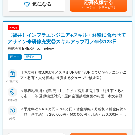
当社では専任のキャリアアドバイザーがおり、キャリアアドバイ
す。
応募依頼する
気になる
考を通じて上下する可能性があります。月給(月額)は固定手当を含
ザーが社内に働きかける事で希望する仕事への挑戦を後押ししま
（エージェントサービス）
めた表記です。
す。
【案件例】
エンジニアの遣り甲斐を大切にする当社だからこその取り組みで
・車載製品に関わる生産技術業務
す。
・半導体前工程での生産技術業務
＜FA制度＞
NEW
・自動車部品メーカーでの生産技術業務
エンジニアの方を対象に社内でのキャリアチェンジを支援する制
・電子部品製造メーカーでの生産技術業務
【福井】インフラエンジニア※スキル・経験に合わせて
度です。
アサイン◆研修充実◎スキルアップ可／年休123日
転職をする必要なく、社内での新しいキャリアを形成し、貴方の
■スキルアップ支援体制：
株式会社BREXA Technology
エンジニアとしての可能性を広げる事が可能です。
・24時間365日好きな時間に技術系動画や勉強が可能
・Zoomにて技術研修を月数回開催／プログラミングや設計など幅
正社員
転勤なし
変更の範囲：本文参照
広いトピックスを用意
・スキルUPが給与UPにつながる／アカデミー制度で取得した単
位に応じて給与UP
【お取引社数3,900社／スキルUPが給与UPにつながる／エンジニ
・専門教育機関で技術取得が目指せる
アの教育・人材育成に投資するグループ中核企業】
仕事内容
■当社だからこそ実現できるエンジニアとしての未来がある：
当社では、通信、金融、メーカー、大手サービス業、官公庁等幅
＜勤務地詳細＞顧客先（IT）住所：福井県福井市・鯖江市・あわ
＜お取引社数3,900社＞
広い分野で、業務系システムを中心とした開発案件を抱えており
ら市 …等 受動喫煙対策：屋内全面禁煙変更の範囲：本文参照
同業他社と比較をしても圧倒的なお取引社数を誇る当社。
ます。
勤務地
当社独占のプロジェクトも多数あり、当社だからこそ挑戦できる
ご経験を活かし、より飛躍していただくためのポジションをご用
＜予定年収＞410万円～700万円＜賃金形態＞月給制＜賃金内訳＞
仕事があります。
意いたします。
月額（基本給）：250,000円～500,000円＜月給＞250,000円～
＜キャリアドック制度＞
給与
500,000円＜昇給有無＞有＜残業手当＞有＜給与補足＞＊年齢、
同業他社では希望する仕事があっても、会社の都合で挑戦できな
■業務詳細：
経験、能力など考慮の上決定します。■昇給：年1回（4月）■賞与
いという事も転職理由の1つです。
サーバー構築、ネットワーク構築、セキュリティ設計、運用保守
年2回（7月、12月）※ご経験者の方の場合年収800万円以上でのご
当社では専任のキャリアアドバイザーがおり、キャリアアドバイ
など、これまでのご経験・スキルに応じてご案件をご提案させて