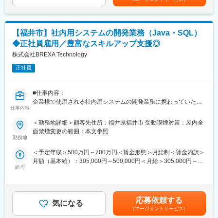
考を通じて上下する可能性があります。月給(月額)は固定手当を含
のことなど、気になっていらっしゃる疑問点について何でも答え
・高い文書作成能力・対人力が磨かれる
めた表記です。
させて頂きます。
国や省庁が相手となる文書作成・資料整備に携わるため、論理的
思考・文書構成力が大きく伸びます。関係各所とのやりとりによ
【福井市】社内用システムの開発業務（Java・SQL）
■県内の主なPJT先：【変更の範囲：会社の定める業務】
り、調整力・対人スキルも自然と強化されていきます。
・自動車部品メーカーでの生産技術
・環境面の魅力もあり
◆正社員雇用／豊富なスキルアップ支援◎
・半導体メーカーでの品質管理
勤務地である福井県は、自然に恵まれた環境。中でも新鮮な海の
株式会社BREXA Technology
・大手PCメーカーのヘルプデスクなど
幸を味わえるのも、プロジェクトメンバーに人気のポイントで
正社員
す。
■スキルアップ支援体制：
・24時間365日好きな時間に技術系動画や勉強が可能！
変更の範囲：会社の定める業務
■仕事内容：
・Zoomにて技術研修を月数回開催！プログラミングや設計など幅
企業様で使用される社内用システムの開発業務に携わっていただ
広いトピックスを用意
仕事内容
きます。具体的には、Java・SQLを用いて基本設計からテストま
・スキルUPが給与UPにつながる！アカデミー制度で取得した単
でをお任せします。システム開発の伴う業務を設計からテストま
位に応じて給与UP！
＜勤務地詳細＞顧客先住所：福井県福井市 受動喫煙対策：屋内全
で携わることが可能です。
・専門教育機関で技術取得が目指せる！
面禁煙変更の範囲：本文参照
勤務地
■具体的には：
■当社だからこそ実現できるエンジニアとしての未来がある：
＜予定年収＞500万円～700万円＜賃金形態＞月給制＜賃金内訳＞
アウトソーシングテクノロジーは、世の中や生活を支える自動
＜お取引社数3,900社＞
月額（基本給）：305,000円～500,000円＜月給＞305,000円～
車、家電、電子機器、半導体、産業機器、医療機器、ゲーム機、
同業他社と比較をしても圧倒的なお取引社数を誇る当社。
給与
500,000円＜昇給有無＞有＜残業手当＞有＜給与補足＞＊年齢、
ロボット、電車、飛行機など様々な製品をつくる技術業界を支え
当社独占のプロジェクトも多数あり、当社だからこそ挑戦できる
経験、能力など考慮の上決定します。■昇給：年1回（4月）■賞
る技術パートナーです。まずは、生産工程となる品質管理・生産
仕事があります。
与：年2回（7月、12月）※ご経験者の方の場合年収800万円以上で
管理・製造・組立で基礎固めを行い、将来的に上流工程である設
＜キャリアドック制度＞
のご提示の実績もあります。賃金はあくまでも目安の金額であ
計・研究・開発の領域へとキャリアアップが実現できます。その
同業他社では希望する仕事があっても、会社の都合で挑戦できな
応募依頼する
気になる
り、選考を通じて上下する可能性があります。月給(月額)は固定手
中で自分の成長や興味に合わせて活躍の場を選択することができ
いという事も転職理由の1つです。
（エージェントサービス）
当を含めた表記です。
ます。
当社では専任のキャリアアドバイザーがおり、キャリアアドバイ