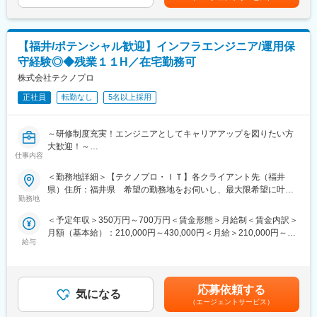
■特徴・魅力：
■正社員登用制度
日本のネットワーク網を支えているNTTグループは、世の中にな
半年に1回（年2回）受験いただくことができ、
くてはならないインフラを扱う重要な仕事です。
全国で年間100名以上の方が正社員化されております。
常に最新の技術情報が豊富な環境で、サーバ、セキュリティ等の
【福井/ポテンシャル歓迎】インフラエンジニア/運用保
技術のプロとして成長することが出来ます。
■目標設定
守経験◎◆残業１１H／在宅勤務可
月の残業平均15時間程度、土日祝日休みの環境なので、ワークラ
ノルマはなく「販売実績やお客様満足度」に関する目標を設定い
イフバランスを意識したメリハリをつけた働き方が可能です。
株式会社テクノプロ
たします。
販売目標は、チームとしての目標値が各クルーに分配される仕組
正社員
転勤なし
5名以上採用
■充実の研修制度：
みのため、チームで協力し合い達成していく文化がございます。
技術スキルを向上させるためのIT系資格の取得サポート制度や多
その他、定性観点でも詳細に目標設定を行うため、ご自身が日々
数の研修メニューにも力を入れております。
業務で意識することを明確に定め、やりがいや達成感をもって働
～研修制度充実！エンジニアとしてキャリアアップを図りたい方
教材費、社外講義(講習)費用、受験料、登録料、更新料等、会社負
ける環境です。
大歓迎！～
担で資格取得をすることができます。
仕事内容
●転勤無し×残業月平均11.4h×年間休日122日×残業代1分単位で
■希望休取得
100%支給
＜勤務地詳細＞【テクノプロ・ＩＴ】各クライアント先（福井
■当社について
シフト制のため、毎月シフト提出時に希望をご提示していただけ
●600社以上との取引があり豊富な案件を保有/案件の希望が叶いや
県）住所：福井県 希望の勤務地をお伺いし、最大限希望に叶う
NTTドコモビジネスグループの革新的な技術や、モバイル、クラ
れば、比較的通りやすい環境です。（土日祝出社必須）
すい
勤務地
ようにアサインします。 受動喫煙対策：屋内全面禁煙変更の範
ウド、セキュリティ、IoT、AIなど先進ソリューションを組み合わ
●運用から設計構築やリーダー業務など今より一つ上のステップへ
囲：会社の定める事業所（リモートワーク含む）
せて、お客さまや地域社会のDXを支援し、課題解決を実現してい
変更の範囲：会社の定める業務
＜予定年収＞350万円～700万円＜賃金形態＞月給制＜賃金内訳＞
挑戦可能
きます。お客さまに寄り添うDX支援をコンサルティングから導入
月額（基本給）：210,000円～430,000円＜月給＞210,000円～
後のサポートまで一貫して担っており、ワンストップで顧客への
給与
430,000円＜昇給有無＞有＜残業手当＞有＜給与補足＞■昇給年1
■職務内容：
価値提供が可能です。
回、賞与年2回 業績に応じて別途インセンティブ支給有 別途イ
ITインフラエンジニアとして、クライアントのネットワーク・サ
ンセンティブ支給有（業績による） 別途インセンティブ支給の
ーバー・システムの構築・保守運用などから業務からスタートい
変更の範囲：会社の定める職務内容
可能性有■リーダー500万円・マネージャー600万円賃金はあくま
たします。
応募依頼する
気になる
でも目安の金額であり、選考を通じて上下する可能性がありま
＜案件事例＞
（エージェントサービス）
す。月給(月額)は固定手当を含めた表記です。
◎大手Sier社内情報基盤構築PJ（Windows Server）