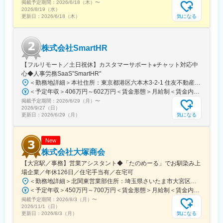
掲載予定期間：
テグレーション、マテリアルトレーディングの3事業を展開。安定
2026/6/18（木）
〜
2026/8/19（水）
した事業基盤に加え、社員を「人財」と捉え、研修や資格取得を
気になる
更新日：
2026/6/18（木）
支援する育成風土も魅力。働きやすい環境のもと、社会貢献性の
高い仕事を通じて専門性を磨ける企業です。
株式会社SmartHR
変更の範囲：会社の定める業務
【フルリモート／土日祝休】カスタマーサポート※チャット対応中
心◆人事労務SaaS”SmartHR"
＜勤務地詳細＞本社住所：東京都港区六本木3-2-1 住友不動産六本木グランドタワー勤務地最寄駅：東京メトロ南北線／六本木一丁目駅受動喫煙対策：屋内全面禁煙変更の範囲：会社の定める事業所（リモートワーク含む）
＜予定年収＞406万円～602万円＜賃金形態＞月給制＜賃金内訳＞月額（基本給）：212,480円～315,200円その他固定手当/月：5,000円固定残業手当/月：77,520円～114,800円（固定残業時間45時間0分/月）超過した時間外労働の残業手当は追加支給＜月給＞295,000円～435,000円（一律手当を含む）＜昇給有無＞有＜残業手当＞有賃金はあくまでも目安の金額であり、選考を通じて上下する可能性があります。月給(月額)は固定手当を含めた表記です。
掲載予定期間：
2026/6/29（月）
〜
2026/9/27（日）
気になる
更新日：
2026/6/29（月）
New
株式会社大塚商会
【大宮駅／事務】営業アシスタント◆「たのめーる」でお馴染み上
場企業／年休126日／住宅手当有／在宅可
＜勤務地詳細＞北関東営業部住所：埼玉県さいたま市大宮区桜木町1-195-1 大宮ソラミチKOZ 12階受動喫煙対策：屋内全面禁煙変更の範囲：会社の定める事業所（リモートワーク含む）
＜予定年収＞450万円～700万円＜賃金形態＞月給制＜賃金内訳＞月額（基本給）：274,000円～400,000円＜月給＞274,000円～400,000円＜昇給有無＞有＜残業手当＞有＜給与補足＞※経験・スキルを考慮のうえ、当社規定にて決定■昇給：年1回■賞与：年2回（7月・12月）賃金はあくまでも目安の金額であり、選考を通じて上下する可能性があります。月給(月額)は固定手当を含めた表記です。
掲載予定期間：
2026/8/3（月）
〜
2026/11/1（日）
気になる
更新日：
2026/8/3（月）