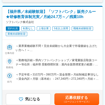
【変更の範囲：会社の定める業務】
ザーが社内に働きかける事で希望する仕事への挑戦を後押ししま
す。
【福井県／未経験歓迎】「ソフトバンク」販売クルー
■希望するキャリアの実現を応援します：
エンジニアの遣り甲斐を大切にする当社だからこその取り組みで
当社では各エンジニアの方に対して選任のキャリアアドバザーを
す。
★研修教育体制充実／月給24.7万～／残業10h
ご準備しています。同業他社では案件担当の営業の判断でなかな
＜FA制度＞
ソフトバンク株式会社
か勤務先を変える事が叶わず、希望する技術が身につかないとい
エンジニアの方を対象に社内でのキャリアチェンジを支援する制
う事も転職理由の一つではありますが、当社ではキャリアアドバ
契約社員
転勤なし
上場企業
5名以上採用
職種未経験歓迎
度です。
イザーが貴方の希望を実現するために案件担当の営業への働きか
転職をする必要なく、社内での新しいキャリアを形成し、貴方の
業種未経験歓迎
けを行う事で希望するキャリアの実現を後押ししています。エン
エンジニアとしての可能性を広げる事が可能です。
ジニアの働き易さを本気で考え、エンジニアの希望を叶えたいと
言う当社ならではの制度です。
～業界業種経験不問！完全未経験から大企業で市場価値を上げた
変更の範囲：本文参照
い方へ！～
仕事内容
■スキルアップ支援体制：
●社会人未経験・フリーター・高卒等幅広く歓迎！
◎24時間365日好きな時間に技術系動画や勉強が可能！
●研修充実で完全未経験でも安心！入社後や配属後等様々な研修を
＜勤務地詳細＞県内ソフトバンクショップ／家電量販店取扱コー
◎Zoomにて技術研修を月数回開催！プログラミングや設計など幅
ご用意
ナー等住所：福井県 受動喫煙対策：屋内全面禁煙変更の範囲：本
広いトピックスを用意
●携帯電話（スマートフォン）を中心とした商材・各サービスの提
勤務地
文参照
◎スキルUPが給与UPにつながる！アカデミー制度で取得した単
案等を幅広くお任せ
＜予定年収＞310万円～390万円＜賃金形態＞月給制補足事項なし
位に応じて給与UP！
●平均残業10h／年休123日／年間100名以上の正社員化実績有の
＜賃金内訳＞月額（基本給）：247,340円～272,340円＜月給＞
◎専門教育機関で技術取得が目指せる！
登用制度完備／東証プライム上場
給与
247,340円～272,340円＜昇給有無＞有＜残業手当＞有＜給与補足
＞※上記は予定年収のため異なる場合があります。賃金はあくまで
■当社の強み：
■業務内容
も目安の金額であり、選考を通じて上下する可能性があります。
当社では約3,900社以上のメーカーとのお取引実績があり同業他社
家電量販店、モール型店舗内のソフトバンク取扱いコーナーに
月給(月額)は固定手当を含めた表記です。
と比較をしても圧倒的な数となっています。また当社独占のプロ
て、携帯電話を中心とした商材・各サービスの提案等を担当頂き
応募依頼する
気になる
ジェクトも多数ございます。取引社数の多さは各メーカーからの
ます。
（エージェントサービス）
当社への期待の現れであり、またエンジニアの方にとっては技術