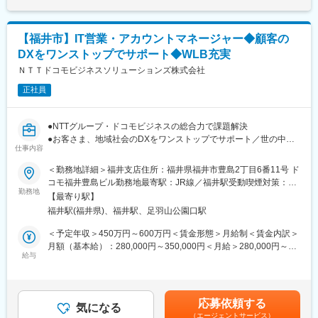
や勤務地など選べる選択肢の多さとなります。圧倒的な取引社数
■業務詳細
を誇る当社だからこそ実現できるエンジアとしての貴方の未来が
・接客業務
あります。
【福井市】IT営業・アカウントマネージャー◆顧客の
・販促ツール作成（例：POP作成）
・店頭キャンペーン企画
DXをワンストップでサポート◆WLB充実
変更の範囲：本文参照
・セールス向上に向けた各種プロモーション
ＮＴＴドコモビジネスソリューションズ株式会社
■入社後の流れ／研修
正社員
まず入社4日間ほど導入研修を実施いたします。
現場経験豊富な社員が研修講師を務め、基本的なビジネスマナー
●NTTグループ・ドコモビジネスの総合力で課題解決
や商材知識、店頭での立ち振る舞い等、実務に基づいた丁寧な指
●お客さま、地域社会のDXをワンストップでサポート／世の中に
導のもと、基礎的な内容から学んでいただきます。
仕事内容
なくてはならないインフラを扱うやりがい
その後は店舗配属となり、長年に渡るノウハウ等を凝縮した実践
●フルフレックス可／土日祝休／年間休日123日
形式のフォローアップ(OJT)研修や先輩社員とのロールプレイン
＜勤務地詳細＞福井支店住所：福井県福井市豊島2丁目6番11号 ド
グ、eラーニング研修等を通して、着実に成長できる環境をご用意
コモ福井豊島ビル勤務地最寄駅：JR線／福井駅受動喫煙対策：屋
■職務詳細：
してます。
勤務地
内全面禁煙変更の範囲：会社の定める事業所（リモートワーク含
【最寄り駅】
〇北陸エリアを中心とした企業へのコンサルティング型営業で
む）
福井駅(福井県)、福井駅、足羽山公園口駅
す。
■キャリアパス
〇受注・収益の拡大に向け、既存顧客への深耕営業の展開や新規
まず1人前の接客技術を身に着けていただき、徐々に後輩指導やリ
＜予定年収＞450万円～600万円＜賃金形態＞月給制＜賃金内訳＞
リード創出に取り組みます。
ーダー業務もお任せいたします。
月額（基本給）：280,000円～350,000円＜月給＞280,000円～
〇主な提案商材・サービスは、モバイル通信・固定通信・クラウ
さらに正社員登用後は店舗マネジメントやエリアマネジメント、
給与
350,000円＜昇給有無＞有＜残業手当＞有＜給与補足＞※経験・能
ド・セキュリティ・IOT・NW・DX等です。
ジョブポスティング制度を活用して営業企画やマーケティング、
力・資格等を考慮の上、決定いたします※上記に加え、時間外手
〇アカウントマネージャーとして提案・受注・契約・アフター等
グループ企業でご活躍いただく等、多岐にわたるキャリアアップ
当・賞与（年2回）有賃金はあくまでも目安の金額であり、選考を
営業プロセスをリードしていきます。
が目指せます。
通じて上下する可能性があります。月給(月額)は固定手当を含めた
応募依頼する
気になる
表記です。
（エージェントサービス）