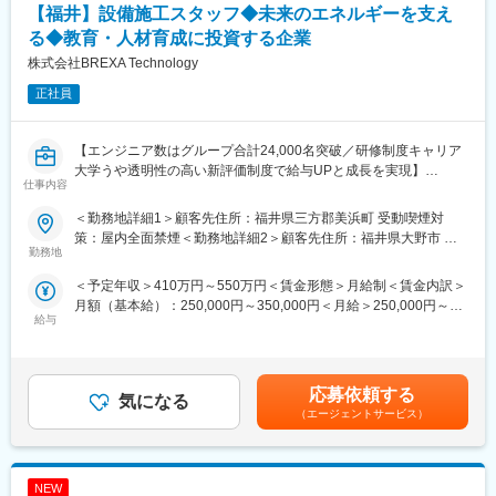
変更の範囲：会社の定める業務
【福井】設備施工スタッフ◆未来のエネルギーを支え
■残業月20時間程度：
る◆教育・人材育成に投資する企業
当社から配属の企業様については残業が多くなる企業様が少な
株式会社BREXA Technology
く、特別な取り組みをすることなく過度な残業が発生をしない状
況となっています。
正社員
また過度な残業は発生の場合は、案件担当の営業から法人顧客に
対して、残業改善の是正対応も行っています。
【エンジニア数はグループ合計24,000名突破／研修制度キャリア
■スキルアップ支援体制：
大学うや透明性の高い新評価制度で給与UPと成長を実現】
仕事内容
・24時間365日好きな時間に技術系動画や勉強が可能。
・Zoomにて技術研修を月数回開催。プログラミングや設計など幅
■業務内容：
＜勤務地詳細1＞顧客先住所：福井県三方郡美浜町 受動喫煙対
広いトピックスを用意
本プロジェクトでは、発電所の安全性と効率性をさらに向上させ
策：屋内全面禁煙＜勤務地詳細2＞顧客先住所：福井県大野市 受
・スキルUPが給与UPにつながる。アカデミー制度で取得した単
るため、新たな施工管理チームを募集しています。
勤務地
動喫煙対策：屋内全面禁煙＜勤務地詳細3＞顧客先（福井県高浜
位に応じて給与UP。
様々な経験やスキルを活かし、本プロジェクトでさらなる経験を
市）住所：福井県高浜市 受動喫煙対策：屋内全面禁煙変更の範
＜予定年収＞410万円～550万円＜賃金形態＞月給制＜賃金内訳＞
・専門教育機関で技術取得が目指せる。
積むことが可能です。
囲：会社の定める事業所（リモートワーク含む）
月額（基本給）：250,000円～350,000円＜月給＞250,000円～
本ポジションは、原子力発電所内設備の新規立ち上げ、安全基準
給与
350,000円＜昇給有無＞有＜残業手当＞有＜給与補足＞＊年齢、
■当社だからこそ実現できるエンジニアとしての未来がある：
が満たされているかの検査、およびそれに伴う各所対応がメイン
経験、能力など考慮の上決定します。■昇給：年1回（4月）■賞与
＜お取引社数3,900社＞
の業務となります。
年2回（7月、12月）＜モデル年収例＞3年目 年収440～460万円
同業他社と比較をしても圧倒的なお取引社数を誇る当社。
5年目 年収550～570万円20年目 年収1000万円超※金額はあく
当社独占のプロジェクトも多数あり、当社だからこそ挑戦できる
【業務例】
応募依頼する
気になる
までも目安です。賃金はあくまでも目安の金額であり、選考を通
仕事があります。
・原発内での施工業務全般
（エージェントサービス）
じて上下する可能性があります。月給(月額)は固定手当を含めた表
＜キャリアドック制度＞
・工事の依頼および調整
記です。
同業他社では希望する仕事があっても、会社の都合で挑戦できな
・進捗管理と報告書の作成
いという事も転職理由の1つです。
・安全管理および品質管理の実施
当社では専任のキャリアアドバイザーがおり、キャリアアドバイ
NEW
・資材の調達および管理