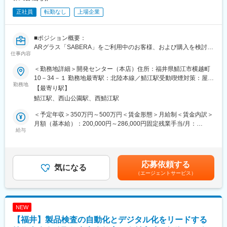
正社員
転勤なし
上場企業
■ポジション概要：
ARグラス「SABERA」をご利用中のお客様、および購入を検討中
仕事内容
のお客様への対応がメイン業務です。
ご本人の適性やご経験、組織の状況に応じて、以下の業務を定期
＜勤務地詳細＞開発センター（本店）住所：福井県鯖江市横越町
的あるいは流動的にお任せいたします。
10－34－１ 勤務地最寄駅：北陸本線／鯖江駅受動喫煙対策：屋内
勤務地
全面禁煙変更の範囲：会社の定める事業所
【最寄り駅】
■業務内容：
鯖江駅、西山公園駅、西鯖江駅
◇カスタマーサポート（CS）業務
・製品に関するお客様からの各種お問い合わせ対応（メール、チ
＜予定年収＞350万円～500万円＜賃金形態＞月給制＜賃金内訳＞
ャット、電話等）
月額（基本給）：200,000円～286,000円固定残業手当/月：
◇体験会・イベント運営業務（販売支援）
給与
40,500円～57,500円（固定残業時間25時間0分/月）超過した時間
・展示会や商業施設等で開催される体験イベントでの接客、商品
外労働の残業手当は追加支給＜月給＞240,500円～343,500円（一
説明、導入支援
律手当を含む）＜昇給有無＞有＜残業手当＞有＜給与補足＞※ご経
◇バックオフィス業務
験・キャリア及び前職での給与水準等を踏まえて決定（応相談可
応募依頼する
・一般事務手続き、データ入力、イベントの企画・準備に伴う各
気になる
能）■昇給：年2回（4月・10月）■賞与：年2回（4月・10月）賃
（エージェントサービス）
種サポート業務
金はあくまでも目安の金額であり、選考を通じて上下する可能性
があります。月給(月額)は固定手当を含めた表記です。
■当社について：
私たちは、「便利」で「楽しい」サービスを提供することを目指
NEW
し、「利用者に近いソフトウェアを提供し、より豊かな社会を実
【福井】製品検査の自動化とデジタル化をリードする
現する。」というミッションを掲げています。最大の強みである