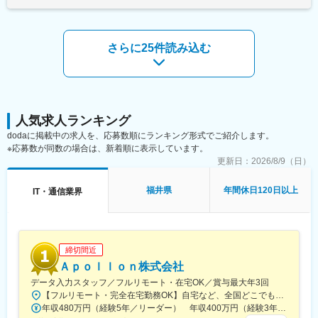
・設置状況や仕上がりが基準を満たしているかの確認
と、幅広い設備工事に携われます。
・現場の安全ルールや作業環境の確認
・工事記録、写真、報告書などの書類作成
【同社について】
さらに25件読み込む
1977年創立の同社は、プラントエンジニアリング、システムイン
＼働く環境・福利厚生の魅力！／
テグレーション、マテリアルトレーディングの3事業を展開。安定
年間休日126日、完全週休2日制（土日祝）、残業月平均12時間。
した事業基盤に加え、社員を「人財」と捉え、研修や資格取得を
平均有給休暇取得日数は10.8日で、仕事と私生活を両立しやすい
支援する育成風土も魅力。働きやすい環境のもと、社会貢献性の
環境です。賞与実績4.0カ月、家族手当、退職金制度、対象者向け
高い仕事を通じて専門性を磨ける企業です。
の寮・社宅も用意。勤務地は敦賀市内で、転勤はございません。
人気求人ランキング
■入社後について
dodaに掲載中の求人を、応募数順にランキング形式でご紹介します。
まずは本社研修を通じて、会社や施設のルール、仕事の進め方を
※応募数が同数の場合は、新着順に表示しています。
変更の範囲：会社の定める業務
学びます。その後は先輩社員や上司と業務を進め、経験やスキル
更新日：
2026/8/9（日）
に応じて担当範囲を広げます。プラント分野が初めての場合も、
これまで培った施工管理経験を土台に業務を習得できます。
福井県
年間休日120日以上
IT・通信業界
～～ポジションの魅力～～
さまざまな製品・機械の設置工事に携わり、工程・安全・品質を
総合的に管理する力を磨けます。同社は原子力施設の運転・保守
や定期点検に加え、廃止措置、高経年化技術調査などにも事業領
締切間近
域を拡大。社会インフラを支えるプラント分野で、将来も生かせ
Ａｐｏｌｌｏｎ株式会社
る専門性を高められます。
データ入力スタッフ／フルリモート・在宅OK／賞与最大年3回
【フルリモート・完全在宅勤務OK】自宅など、全国どこでもあなたが働きやすい場所で働けます★転居を伴う転勤なし★全国47都道府県どこからでも応募OK【本社】東京都新宿区山吹町130番地の15 茜ビル2-A＜アクセス＞有楽町線「江戸川橋駅」、東西線「東西線」より徒歩10分※受動喫煙対策：あり
■同社について：
年収480万円（経験5年／リーダー） 年収400万円（経験3年／メンバー）
1977年創立の同社は、プラントエンジニアリング、システムイン