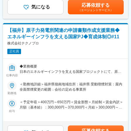
提示の実績もあります。賃金はあくまでも目安の金額であり、選
す。
■業務詳細：
応募依頼する
気になる
考を通じて上下する可能性があります。月給(月額)は固定手当を含
エンジニアの遣り甲斐を大切にする当社だからこその取り組みで
業務用システム開発もしくはWeb系システム開発をご担当いただ
（エージェントサービス）
めた表記です。
す。
きます。
＜FA制度＞
要件定義・各種設計・プログラミング・構築など経験に合わせ、
エンジニアの方を対象に社内でのキャリアチェンジを支援する制
最適な案件・フェーズをお任せします。
度です。
【福井】原子力発電所関連の申請書類作成支援業務◆
転職をする必要なく、社内での新しいキャリアを形成し、貴方の
【福井案件】
エネルギーインフラを支える国家PJ◆育成体制◎#11
エンジニアとしての可能性を広げる事が可能です。
・自治体向けシステム開発
株式会社テクノプロ
・工場内自社システム開発
変更の範囲：本文参照
・業務系アプリ開発
正社員
・社内管理システムの開発
【変更の範囲：会社の定める業務】
◆業務概要
日本のエネルギーインフラを支える国家プロジェクトにて、原子
■スキルアップ支援体制：
仕事内容
力発電所関連の申請書類作成支援業務に従事していただきます。
・24時間365日好きな時間に技術系動画や勉強が可能
関係省庁への各種ドキュメント整備や防災関連の計画作成など、
・Zoomにて技術研修を月数回開催／プログラミングや設計など幅
＜勤務地詳細＞福井県嶺南地域住所：福井県 受動喫煙対策：屋内
専門性と正確性が求められるやりがいのあるポジションです。
広いトピックスを用意
全面禁煙変更の範囲：会社の定める事業所
・スキルUPが給与UPにつながる／アカデミー制度で取得した単
勤務地
◆具体的な業務内容
位に応じて給与UP
＜予定年収＞400万円～650万円＜賃金形態＞月給制＜賃金内訳＞
配属チームによって、以下いずれかの業務を中心にご担当いただ
・専門教育機関で技術取得が目指せる
月額（基本給）：300,000円～370,000円＜月給＞300,000円～
きます。いずれもエネルギーの安全と継続的運用に欠かせない役
給与
370,000円＜昇給有無＞有＜残業手当＞有＜給与補足＞昇給：年1
割を担っています。
■当社だからこそ実現できるエンジニアとしての未来がある：
回賞与：年2回（別途、決算賞与を支給する場合あり）賃金はあく
◇申請・報告書作成支援（文書作成）
＜お取引社数3,900社＞
までも目安の金額であり、選考を通じて上下する可能性がありま
・原子力発電所の廃止措置・防災対策に関する各種申請資料の作
同業他社と比較をしても圧倒的なお取引社数を誇る当社。
す。月給(月額)は固定手当を含めた表記です。
成補助
当社独占のプロジェクトも多数あり、当社だからこそ挑戦できる
応募依頼する