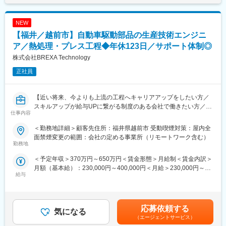
額)は固定手当を含めた表記です。
みです。
◇現場に赴いて加工後の良品率データ収集と取りまとめ
◇CADを用いて加工
■月残業20時間程度：
NEW
◇固定用治具の設計
当社から配属の企業様については残業が多くなる企業様が少な
◇現場の機械オペレーターとの調整
【福井／越前市】自動車駆動部品の生産技術エンジニ
く、特別な取り組みをすることなく過度な残業が発生をしない状
◇不良原因の特定から改善に向けた計画立案、実行
ア／熱処理・プレス工程◆年休123日／サポート体制◎
況となっています。
※これらに付随する報告書作成、他部門や外部パートナーとの協力
株式会社BREXA Technology
また過度な残業は発生の場合は、案件担当の営業から法人顧客に
および調整も含まれます。
対して、残業改善の是正対応も行っています。
正社員
■当社だからこそ実現できるエンジニアとしての未来がある：
■スキルUPで給与もUP：
＜お取引社数3,900社＞
スキルを上げてより難易度の高いプロジェクトへ配属をされる事
同業他社と比較をしても圧倒的なお取引社数を誇る当社。当社独
【近い将来、今よりも上流の工程へキャリアアップをしたい方／
で給与も上がる仕組みを取っています。
占のプロジェクトも多数あり、当社だからこそ挑戦できる仕事が
スキルアップが給与UPに繋がる制度のある会社で働きたい方／
仕事内容
あります。
様々なプロジェクトへの参加を通してエンジニアとしての経験の
変更の範囲：会社の定める業務
幅を広げたい方へ】
＜勤務地詳細＞顧客先住所：福井県越前市 受動喫煙対策：屋内全
＜キャリアドック制度＞
面禁煙変更の範囲：会社の定める事業所（リモートワーク含む）
同業他社では希望する仕事があっても、会社の都合で挑戦できな
本プロジェクトでは自動車駆動部品に関する生産技術職を担当
勤務地
いという事も転職理由の1つです。
し、生産性の向上に繋がる業務全般に参画いただきます。オペレ
＜予定年収＞370万円～650万円＜賃金形態＞月給制＜賃金内訳＞
当社では専任のキャリアアドバイザーがおり、キャリアアドバイ
ーター業務からステップアップしていきたい方、挑戦したい方を
月額（基本給）：230,000円～400,000円＜月給＞230,000円～
ザーが社内に働きかける事で希望する仕事への挑戦を後押ししま
歓迎いたします。
給与
400,000円＜昇給有無＞有＜残業手当＞有＜給与補足＞※年齢、経
す。エンジニアの遣り甲斐を大切にする当社だからこその取り組
験、能力など考慮の上決定します。■昇給：年1回（4月）■賞与 年
みです。
■業務内容：
2回（7月、12月）＜モデル年収例＞3年目：年収400～420万円5
新規駆動部品生産における熱処理、プレス工程の生産技術業務を
年目：年収440～460万円8年目：年収550～570万円20年目：年
■月残業20時間程度：
担当していただきます。
応募依頼する
気になる
収1,000万円超※金額はあくまでも目安です賃金はあくまでも目安
当社から配属の企業様については残業が多くなる企業様が少な
（エージェントサービス）
の金額であり、選考を通じて上下する可能性があります。月給(月
く、特別な取り組みをすることなく過度な残業が発生をしない状
■業務詳細：