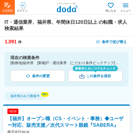
会員登録
ログイン
気になる
メニュー
IT・通信業界、福井県、年間休日120日以上
の転職・求人
検索結果
1,091
条件で並び替え
件
現在の検索条件
[勤務地]福井県 [業種]IT・通信業界 [こだわり条件ピックアップ]年間休日120日以上 [詳細条件](休日・働き方)年間休日120日以上
新着求人をいつでもチェック
条件の変更
この条件を保存
福井県
のみで募集中
NEW
【福井】オープン職（CS・イベント・事務）◆ユーザ
ー対応、販売支援／次代スマート眼鏡『SABERA』
株式会社jig.jp