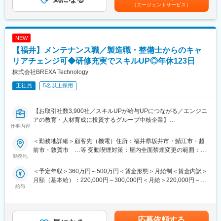
収1000万円超※金額はあくまでも目安です。賃金はあくまでも目
■業務詳細：
（エージェントサービス）
況となっています。
安の金額であり、選考を通じて上下する可能性があります。月給
・要素開発
また過度な残業は発生の場合は、案件担当の営業から法人顧客に
(月額)は固定手当を含めた表記です。
・材料選定、分析、評価のレポート作成
対して、残業改善の是正対応も行っています。
・プロセス条件設定、評価、実験、解析
NEW
・量産技術開発
■スキルUPで給与もUP：
・各種測定機器（膜厚計、SEM、CD-SEM）でのデータ取得
【福井】メンテナンス職／製造職・整備士からのキャ
スキルを上げてより難易度の高いプロジェクトへ配属をされる事
・データ解析、資料作成
リアチェンジ可◆研修充実でスキルUP◎年休123日
で給与も上がる仕組みを取っています。
定性的な評価のみではなく、スキルを磨くことが給与UPに繋がる
株式会社BREXA Technology
プロセス開発業務に挑戦していきたい、これまでの経験を活かし
エンジニアにとっては非常分かり易い制度です。
てよりスキルアップを目指していきたい方、当社で一緒に新しい
正社員
5名以上採用
一歩を踏み出しませんか。
変更の範囲：会社の定める業務
■スキルアップ支援体制：
【お取引社数3,900社／スキルUPが給与UPにつながる／エンジニ
・24時間365日好きな時間に技術系動画や勉強が可能
アの教育・人材育成に投資するグループ中核企業】
仕事内容
・Zoomにて技術研修を月数回開催／プログラミングや設計など幅
広いトピックスを用意
福井県をはじめ、北陸エリアの企業様にて設備メンテナンスや製
＜勤務地詳細＞顧客先（機電）住所：福井県坂井市・鯖江市・越
・スキルUPが給与UPにつながる／アカデミー制度で取得した単
造オペレーター、自動車整備士、電気工事士のご経験を活かして
前市・敦賀市 …等 受動喫煙対策：屋内全面禁煙変更の範囲：本
位に応じて給与UP
として当社でフィールドエンジニアとしてご活躍いただける皆様
勤務地
文参照
・専門教育機関で技術取得が目指せる
を募集しております。
＜予定年収＞360万円～500万円＜賃金形態＞月給制＜賃金内訳＞
月額（基本給）：220,000円～300,000円＜月給＞220,000円～
■当社だからこそ実現できるエンジニアとしての未来がある：
■業務詳細：
給与
300,000円＜昇給有無＞有＜残業手当＞有＜給与補足＞＊年齢、
＜お取引社数3,900社＞
福井県内を中心に北陸エリアではフィールドエンジニア等のメン
経験、能力など考慮の上決定します。■昇給：年1回（4月）■賞与
同業他社と比較をしても圧倒的なお取引社数を誇る当社。
テナンス系のポジションを拡大しております。
年2回（7月、12月）＜モデル年収例＞3年目 年収400～420万円
当社独占のプロジェクトも多数あり、当社だからこそ挑戦できる
これまでのご経験を活かしての業務や、新しい挑戦をしていただ
5年目 年収440～460万円8年目 年収550～570万円20年目 年
仕事があります。
ける環境をご用意しております。スキルや経験衣応じてプロジェ
応募依頼する