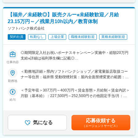
◎大手メーカー基幹システムクラウド構築
（AWS,Azure,Google）
【福井／未経験◎】販売クルー※未経験歓迎／月給
◎インフラ仮想基盤構築（Citrix,Vmware）
◎基幹ネットワークの更改（設計、構築、導入支援）
23.15万円～／残業月10h以内／教育体制
ソフトバンク株式会社
■入社後のキャリアパス
・企業情報システム部門案件6名の中へアサイン。2年目の後輩の
契約社員
転勤なし
上場企業
職種未経験歓迎
業種未経験歓迎
育成担当へ。
・メンバー10名で様々な案件にアサインしている企業様のインフ
◎期間限定入社お祝いボーナスキャンペーン実施中・総額20万円
ラ構築案件へアサイン。信頼関係を築き4年目にリーダーへ。
支給※詳細は福利厚生欄に記載◎
仕事内容
■□社会人未経験、フリーター、高卒歓迎／未経験者から活躍でき
■配属先について：
る充実した研修制度完備／平均残業月10h以内／年間休日123日／
大手企業を中心とする顧客のプロジェクトがメインとなります。
＜勤務地詳細＞県内ソフトバンクショップ／家電量販店取扱コー
正社員登用制度（年間100名以上の正社員化実績）があり、総合
プロジェクトの期間は割合として1年～5年がボリュームゾーンと
ナー等住所：福井県 受動喫煙対策：屋内全面禁煙変更の範囲：本
職として通信事業以外でも活躍している方多数□■
なっており、数ヶ月単位の短期プロジェクトは少ない事が特徴で
勤務地
文参照
す。
＜予定年収＞307万円～400万円＜賃金形態＞月給制＜賃金内訳＞
■業務内容
月額（基本給）：227,500円～252,500円その他固定手当/月：
家電量販店、モール型店舗内のソフトバンク取扱いコーナーに
■教育／研修：
給与
4,000円＜月給＞231,500円～256,500円＜昇給有無＞無＜残業手
て、携帯電話を中心とした商材・各サービスの提案等を担当頂き
・自社研修センターにて100科目以上の研修プログラムを用意し
当＞有＜給与補足＞※上記は予定年収のため異なる場合がありま
ます。
ています。スキルアップのサポート体制が充実しています。
す。■モデル年収販売クルー（契約社員／入社1年目）：年収307
■業務の特徴
～400万円販売クルー（販売職正社員）：年収350～800万円スー
店頭で使う販促ツール作成や、店頭キャンペーン企画などに積極
■働き方
応募依頼する
気になる
パーバイザー（販売職正社員）年収350～690万円エリアマネージ
的に携わって頂きます。また、接客業務だけでなく、店頭で使用
・平均残業は11.4時間
（エージェントサービス）
ャー（総合職正社員）年収400～1,000万円賃金はあくまでも目安
する販促ツールやPOP作成、キャンペーン企画などセールス向上
L取引先の働き方改革が進み、残業時間が短縮傾向にあります。
の金額であり、選考を通じて上下する可能性があります。月給(月
の為の各種プロモーションをお任せすることもあります。
L全エンジニアに担当チームリーダーや担当営業が付き、希望と現