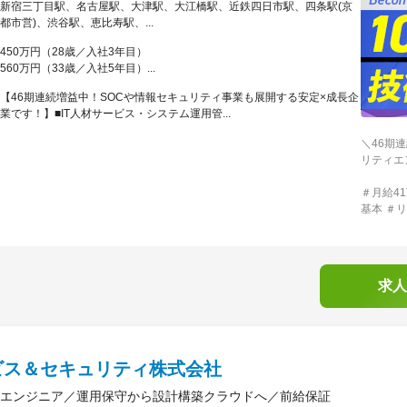
新宿三丁目駅、名古屋駅、大津駅、大江橋駅、近鉄四日市駅、四条駅(京
都市営)、渋谷駅、恵比寿駅、...
450万円（28歳／入社3年目）
560万円（33歳／入社5年目）...
【46期連続増益中！SOCや情報セキュリティ事業も展開する安定×成長企
業です！】■IT人材サービス・システム運用管...
＼46期
リティエ
＃月給41
基本 ＃
求人
ビス＆セキュリティ株式会社
エンジニア／運用保守から設計構築クラウドへ／前給保証