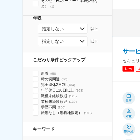
その他（FCオーナー・業務委託な
ど）
(
1
)
年収
指定しない
以上
指定しない
以下
サー
こだわり条件ピックアップ
セキュリ
New
新着
(
98
)
締め切間近
(
30
)
完全週休2日制
(
184
)
年間休日120日以上
(
193
)
職種未経験歓迎
(
123
)
仕事
業種未経験歓迎
(
130
)
学歴不問
(
160
)
転勤なし（勤務地限定）
(
188
)
対象
キーワード
勤務地