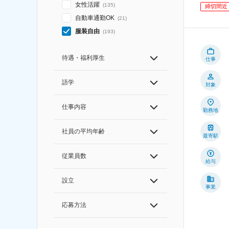
女性活躍
(
135
)
締切間近
自動車通勤OK
(
21
)
服装自由
(
193
)
待遇・福利厚生
仕事
語学
対象
仕事内容
勤務地
社員の平均年齢
最寄駅
従業員数
給与
設立
事業
応募方法