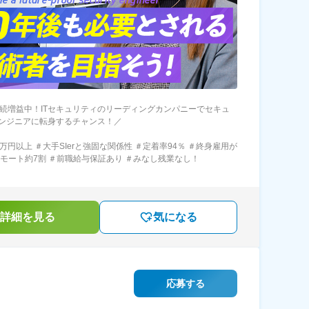
連続増益中！ITセキュリティのリーディングカンパニーでセキュ
ンジニアに転身するチャンス！／
万円以上 ＃大手SIerと強固な関係性 ＃定着率94％ ＃終身雇用が
リモート約7割 ＃前職給与保証あり ＃みなし残業なし！
詳細を見る
気になる
応募する