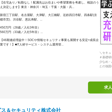
【在宅あり／転勤なし！配属先はお住まいや希望業務を考慮し、相談のう
え決定します】東京・神奈川・埼玉・千葉・大阪・兵...
新宿三丁目駅、名古屋駅、大津駅、大江橋駅、近鉄四日市駅、四条駅(京
都市営)、渋谷駅、恵比寿駅、...
450万円（28歳／入社3年目）
560万円（33歳／入社5年目）...
【46期連続増益中！SOCや情報セキュリティ事業も展開する安定×成長企
業です！】■IT人材サービス・システム運用管...
＼セキュ
＃基礎研
少なめ・
との強固
求人
ビス＆セキュリティ株式会社