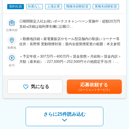
す。
みのため、チームで協力し合い達成していく文化がございます。
契約社員
転勤なし
上場企業
職種未経験歓迎
業種未経験歓迎
その他、定性観点でも詳細に目標設定を行うため、ご自身が日々
■働き方：
業務で意識することを明確に定め、やりがいや達成感をもって働
◇1日の所定就業時間は7.5時間とし、始業・終業時刻は別途記載
ける環境です。
◎期間限定入社お祝いボーナスキャンペーン実施中・総額20万円
の「就業時間」欄の組み合わせが基本です。週休2日間を基本とし
支給※詳細は福利厚生欄に記載◎
ますが、休日のシフト勤務が不定期にあります。（月に1～2回ほ
■希望休取得
仕事内容
■□社会人未経験、フリーター、高卒歓迎／未経験者から活躍でき
ど、土日の作業になります）
シフト制のため、毎月シフト提出時に希望をご提示していただけ
る充実した研修制度完備／平均残業月10h以内／年間休日123日／
＜勤務地詳細＞家電量販店やモール型店舗内の取扱いコーナー等
休日にシフト勤務した分は平日にシフト休を取得いただきます。
れば、比較的通りやすい環境です。（土日祝出社必須）
正社員登用制度（年間100名以上の正社員化実績）があり、総合
住所：長野県 受動喫煙対策：屋内全面禁煙変更の範囲：本文参照
◇夜間・休日緊急保守対応向けの自宅当番運用が月に数日ありま
職として通信事業以外でも活躍している方多数□■
勤務地
す（入社直後はございません。）。
変更の範囲：会社の定める業務
※直行直帰OK
＜予定年収＞307万円～400万円＜賃金形態＞月給制＜賃金内訳＞
■業務内容
※1名ではなく、複数名対応・周囲のサポート有
月額（基本給）：227,500円～252,500円その他固定手当/月：
家電量販店、モール型店舗内のソフトバンク取扱いコーナーに
給与
4,000円＜月給＞231,500円～256,500円＜昇給有無＞無＜残業手
て、携帯電話を中心とした商材・各サービスの提案等を担当頂き
■ポジションの魅力：
当＞有＜給与補足＞※上記は予定年収のため異なる場合がありま
ます。
◇マルチベンダーのため、扱う製品が多く、経験や知識に応じ
す。■モデル年収販売クルー（契約社員／入社1年目）：年収307
■業務の特徴
て、数多くのキャリアパスがあります。エンジニアとして成長で
～400万円販売クルー（販売職正社員）：年収350～800万円スー
店頭で使う販促ツール作成や、店頭キャンペーン企画などに積極
応募依頼する
きるとともに、それを支える社内教育が充実しています。（ベン
気になる
パーバイザー（販売職正社員）年収350～690万円エリアマネージ
的に携わって頂きます。また、接客業務だけでなく、店頭で使用
（エージェントサービス）
ダー主催の勉強会、社内セミナー、資格取得支援など）
ャー（総合職正社員）年収400～1,000万円賃金はあくまでも目安
する販促ツールやPOP作成、キャンペーン企画などセールス向上
の金額であり、選考を通じて上下する可能性があります。月給(月
の為の各種プロモーションをお任せすることもあります。
■入社後の流れ：
額)は固定手当を含めた表記です。
■入社後の流れ/キャリアパス
しばらくは長野営業所もしくは松本SSに出社していただきます。
まず店頭での接客からスタートし、後輩指導やリーダー業務もゆ
個々人のスキルに応じてになりますが、ある程度のプロダクト研
さらに25件読み込む
くゆくお任せ致します。正社員登用後はマネジメントやメンバー
修を受講予定です。内容によりますが、WEB受講や実機に触れて
教育など、クルーを統括するなどのステップアップが可能です。
学ぶケースもございます。先輩との同行を重ねて徐々に独り立ち
総合職として本部各部署の様々な部門に就くチャンスもありま
し、顧客の対応をできるようにサポートします。