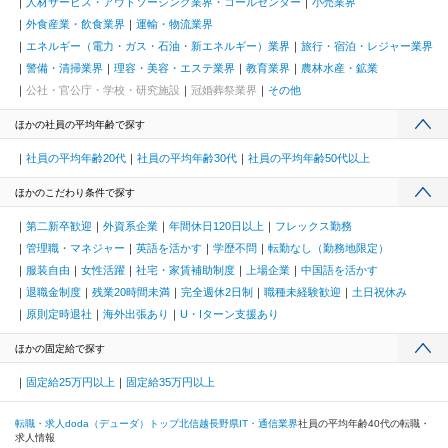
人材サービス・アウトソーシング業界・コールセンター
小売業界
外食産業・飲食業界
運輸・物流業界
エネルギー（電力・ガス・石油・新エネルギー）業界
旅行・宿泊・レジャー業界
警備・清掃業界
理容・美容・エステ業界
教育業界
農林水産・鉱業
公社・官公庁・学校・研究施設
冠婚葬祭業界
その他
ほかの社員の平均年齢で探す
社員の平均年齢20代
社員の平均年齢30代
社員の平均年齢50代以上
ほかのこだわり条件で探す
第二新卒歓迎
外資系企業
年間休日120日以上
フレックス勤務
管理職・マネジャー
英語を活かす
学歴不問
転勤なし（勤務地限定）
服装自由
女性活躍
社宅・家賃補助制度
上場企業
中国語を活かす
退職金制度
残業20時間未満
完全週休2日制
職種未経験歓迎
土日祝休み
原則定時退社
海外出張あり
U・Iターン支援あり
ほかの固定給で探す
固定給25万円以上
固定給35万円以上
転職・求人doda（デューダ）トップ
北信越
長野県
IT・通信業界
社員の平均年齢40代の転職・
求人情報