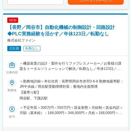
（エージェントサービス）
・先端アルゴリズムの開発
選考を通じて上下する可能性があります。月給(月額)は固定手当を
└ AIなど
含めた表記です。
■開発環境：
NEW
・言語：Visual Basic、C#、C++、Python
【長野／岡谷市】自動化機械の制御設計・回路設計
・DB：SQL
・フレームワーク：Windows
◆PLC実務経験を活かす／年休123日／転勤なし
・サーバー：Linux
株式会社ファイン
正社員
転勤なし
■組織構成：システム技術部 8名
└ PCソフト設計担当 4名：マネージャー（制御設計（PLC）と兼
務）40代1名、メンバー 30代3名
～機器装置の設計・製作を行うファブレスメーカー／お客様の課
題をトータルソリューションで解決／転勤なし／年休123日／所
■当社の特徴：
仕事内容
定労働7.5時間～
・FAシステムに始まり、ロボット～ソフト開発など一貫して依頼
を受けることが多いです。そのため、お客様の課題をトータルソ
＜勤務地詳細＞本社住所：長野県岡谷市赤羽3-6-8 勤務地最寄駅：
■業務概要：
リューションで解決に導きます。
JR中央線／岡谷駅受動喫煙対策：敷地内全面禁煙
お客様の生産性の合理化・省力化や計測の自動化を目指すための
勤務地
・海外を含めた製作工区＆技術者のネットワーク：日本をはじ
【最寄り駅】
機器装置の設計・製作を行っているファブレスメーカーの当社で
め、台湾・中国と数多くの納入実績によって海外での生産・製造
岡谷駅、下諏訪駅
以下の業務を担当していただきます。
の重要性を感じ、海外での協力工場・協力社員を独自に確保して
おります。
＜予定年収＞300万円～550万円＜賃金形態＞月給制＜賃金内訳＞
■具体的には：
（1）基本設計：当社
月額（基本給）：168,000円～346,000円＜月給＞168,000円～
制御設計（PLC）
給与
（２）製作（製造）と設置・立ち上げ：現地協力会社（工場）と
346,000円＜昇給有無＞有＜残業手当＞有＜給与補足＞■昇給：年
・自動化機械の回路設計および制御設計（業務全体の7割程度）
現地協力社員にて実施
1回（6,000円／月）■賞与：年1回（決算賞与）／2.0か月（前年
・ハードウェアの電気回路設計
（３）現地技術者（海外技術者）の育成
度実績）■職能給：経験年数および実績評価により1万円～3万円