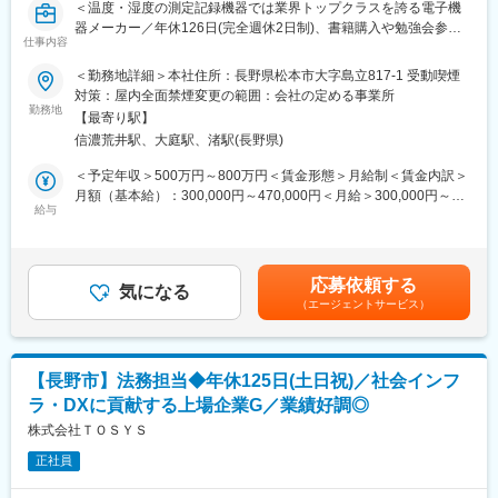
＜温度・湿度の測定記録機器では業界トップクラスを誇る電子機
および設計、構築
器メーカー／年休126日(完全週休2日制)、書籍購入や勉強会参加
・システム運用（インフラ）におけるサービスマネジメント
仕事内容
が会社負担など福利厚生◎＞
＜勤務地詳細＞本社住所：長野県松本市大字島立817-1 受動喫煙
■当社の魅力：
■業務内容：
対策：屋内全面禁煙変更の範囲：会社の定める事業所
◇システムインテグレーション、システムリソース、メディカル
製品に組み込まれるプログラムの仕様、設計、実装、評価までお
勤務地
システム、情報関連機器販売を事業とするシステムインテグレー
【最寄り駅】
任せします。
タです。
信濃荒井駅、大庭駅、渚駅(長野県)
◇現在、実現されつつある高度情報ネットワーク社会は、距離や
■業務詳細：
＜予定年収＞500万円～800万円＜賃金形態＞月給制＜賃金内訳＞
時間、コミュニケーションの概念を大きく様変わりさせ、「人、
・製品仕様の検討、作成（アプリやWebサービスを含めたシステ
月額（基本給）：300,000円～470,000円＜月給＞300,000円～
物、金」だけではなく、「時間、情報、文化」等が重要な経営資
ム設計）
給与
470,000円＜昇給有無＞有＜残業手当＞有＜給与補足＞※上記年収
源となる時代を迎えています。その高度情報化社会の発展を担う
・部品選定、回路設計（CPUの選定など）
は予定であり、ご経験スキルに応じて変動いたします。■昇給:年1
べく、豊富な知識と高度な技術を融合した独自の情報サービス提
・組み込みソフトウェア開発
回■賞与:年2回(夏・冬) 期末賞与(業績による)賃金はあくまでも目
供を行っていきます。
・試作品評価、検証
安の金額であり、選考を通じて上下する可能性があります。月給
◇平均勤続年数15.2年と『長期的、かつ継続的に成長を目指せる
応募依頼する
・各種認証取得業務（無線機器の認証など）
気になる
(月額)は固定手当を含めた表記です。
環境』を整えています。
（エージェントサービス）
・量産用の出荷検査装置作成
・ユーザーへの技術的フォロー
■開発環境：
【長野市】法務担当◆年休125日(土日祝)／社会インフ
開発言語：C言語
ラ・DXに貢献する上場企業G／業績好調◎
開発環境：Keil μVision、e2 studio
ソース管理：GitLab
株式会社ＴＯＳＹＳ
チャットツール：Slack
正社員
情報共有：Slack、Google Workspace、GitLab