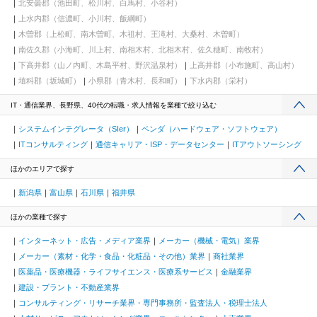
北安曇郡（池田町、松川村、白馬村、小谷村）
上水内郡（信濃町、小川村、飯綱町）
木曽郡（上松町、南木曽町、木祖村、王滝村、大桑村、木曽町）
南佐久郡（小海町、川上村、南相木村、北相木村、佐久穂町、南牧村）
下高井郡（山ノ内町、木島平村、野沢温泉村）
上高井郡（小布施町、高山村）
埴科郡（坂城町）
小県郡（青木村、長和町）
下水内郡（栄村）
IT・通信業界、長野県、40代の転職・求人情報を業種で絞り込む
システムインテグレータ（SIer）
ベンダ（ハードウェア・ソフトウェア）
ITコンサルティング
通信キャリア・ISP・データセンター
ITアウトソーシング
ほかのエリアで探す
新潟県
富山県
石川県
福井県
ほかの業種で探す
インターネット・広告・メディア業界
メーカー（機械・電気）業界
メーカー（素材・化学・食品・化粧品・その他）業界
商社業界
医薬品・医療機器・ライフサイエンス・医療系サービス
金融業界
建設・プラント・不動産業界
コンサルティング・リサーチ業界・専門事務所・監査法人・税理士法人