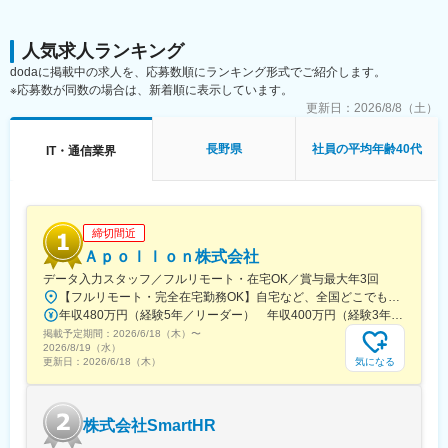
す。
■正社員登用制度について
変更の範囲：会社の定める業務
年2回正社員登用試験あり、実際に契約社員から正社員になった社
人気求人ランキング
員も多数います。自身の成長とその成果をしっかりと評価しま
dodaに掲載中の求人を、応募数順にランキング形式でご紹介します。
す。
※応募数が同数の場合は、新着順に表示しています。
■教育体制
更新日：
2026/8/8（土）
未経験の方にも手厚くフォローし、早期に一人前となるフォロー
を致します。入社時の研修を筆頭に各種研修制度を充実させ、社
内情報共有にも強みを持っています。ご経験が無い方でもソフト
長野県
社員の平均年齢40代
IT・通信業界
バンクの一員として丁寧にサポートします。
●基礎研修
クルーに欠かせないビジネスマナーや接客スキルを学んで頂きま
す。現場経験豊富な社員が研修講師を務め、実務に基づいた丁寧
締切間近
な指導をします。
Ａｐｏｌｌｏｎ株式会社
●OJT研修
売り場の先輩と徐々に仕事を覚えていただきます。多くの先輩が
データ入力スタッフ／フルリモート・在宅OK／賞与最大年3回
未経験スタートなので、実践で使えるスキルを指導致します。
【フルリモート・完全在宅勤務OK】自宅など、全国どこでもあなたが働きやすい場所で働けます★転居を伴う転勤なし★全国47都道府県どこからでも応募OK【本社】東京都新宿区山吹町130番地の15 茜ビル2-A＜アクセス＞有楽町線「江戸川橋駅」、東西線「東西線」より徒歩10分※受動喫煙対策：あり
■希望休の取得しやすさ
年収480万円（経験5年／リーダー） 年収400万円（経験3年／メンバー）
シフト制のため、毎月シフト提出時に希望をご提示していただけ
掲載予定期間：
2026/6/18（木）
〜
れば比較的通りやすいです。
2026/8/19（水）
気になる
更新日：
2026/6/18（木）
■キャリアアップ事例
営業としてキャリアを磨く方、社内でも飲食店勤務や教員、工場
勤務など未経験スタートからマネジャーや営業企画、マーケティ
ングなど多岐にわたるキャリアアップ例がございます。
株式会社SmartHR