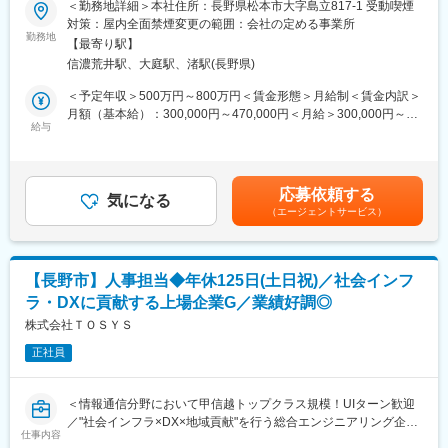
＜勤務地詳細＞本社住所：長野県松本市大字島立817-1 受動喫煙
東日本大震災復興、他多数
■業務内容：
対策：屋内全面禁煙変更の範囲：会社の定める事業所
・在籍人数：全国9支社にて約1,000名以上の技術が活躍しており
製品に組み込まれる電子回路の仕様、設計、試作、評価までお任
勤務地
【最寄り駅】
ます！中途入社者、多数活躍中！
せします。
信濃荒井駅、大庭駅、渚駅(長野県)
【ワークライフバランスが整う環境】
■業務詳細：
＜予定年収＞500万円～800万円＜賃金形態＞月給制＜賃金内訳＞
◎みなし公務員とも呼ばれるのが発注者支援業務です！
・製品仕様の検討、作成（アプリやWebサービスを含めたシステ
月額（基本給）：300,000円～470,000円＜月給＞300,000円～
働く環境、退社時間や休日も公務員に準拠！発注者支援業務は職
ム設計）
給与
470,000円＜昇給有無＞有＜残業手当＞有＜給与補足＞※上記年収
場が官公庁の公務員と同じです。
・部品選定、回路設計
は予定であり、ご経験スキルに応じて変動いたします。■昇給:年1
◎勤務時間や休日も公務員に準拠！基本的に土日や祝日が休みと
・組み込みソフトウェア開発
回■賞与:年2回(夏・冬) 期末賞与(業績による)賃金はあくまでも目
なり、働きやすい環境が用意されています！
・試作品評価、検証
安の金額であり、選考を通じて上下する可能性があります。月給
応募依頼する
◎官公庁は「働き方改革」を推進する立場にあるので、残業は少
・各種認証取得業務（無線機器の認証など）
気になる
(月額)は固定手当を含めた表記です。
ない傾向です！社内・社外業務比率もほぼ50:50と、室内での事務
（エージェントサービス）
・量産用の出荷検査装置作成
業務が多いのも特徴です！
・ユーザーへの技術的フォロー
変更の範囲：無
■開発環境：
【長野市】人事担当◆年休125日(土日祝)／社会インフ
ソース管理：GitLab
ラ・DXに貢献する上場企業G／業績好調◎
チャットツール：Slack
情報共有：Slack、Google Workspace、GitLab
株式会社ＴＯＳＹＳ
正社員
■配属イメージ：
プロダクトエンジニアリング部への配属になります。
他の技術メンバーや他部署とも連携しながら業務を進めていきま
＜情報通信分野において甲信越トップクラス規模！UIターン歓迎
す。
／"社会インフラ×DX×地域貢献"を行う総合エンジニアリング企業
部門間の垣根が低く、上下関係も緩やかな職場なのでコミュニケ
仕事内容
＞