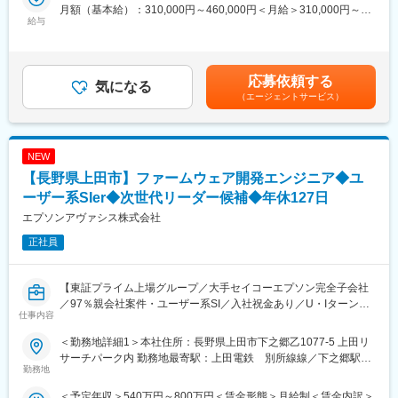
の重要性を感じ、海外での協力工場・協力社員を独自に確保して
寄駅：上田電鉄 別所線線／下之郷駅受動喫煙対策：敷地内全面
月額（基本給）：310,000円～460,000円＜月給＞310,000円～
おります。
禁煙
給与
460,000円＜昇給有無＞有＜残業手当＞有＜給与補足＞※給与詳細
■主な分野：
（1）基本設計：当社
は経験・能力を考慮の上、当社規定により決定します。※上記想定
プリンター、プロジェクター、センシング、工場系システムなど
（２）製作（製造）と設置・立ち上げ：現地協力会社（工場）と
年収は残業代（14時間/月）を含む■入社祝金：30万円（入社月か
現地協力社員にて実施
ら4ヶ月に分けて支給）■賞与：年2回※過去実績賃金はあくまでも
■業務詳細：
応募依頼する
（３）現地技術者（海外技術者）の育成
気になる
目安の金額であり、選考を通じて上下する可能性があります。月
・Webアプリケーションのフロントエンド開発
（エージェントサービス）
給(月額)は固定手当を含めた表記です。
・API、データベースのバックエンド開発
・クラウド環境を中心としたインフラ設計・構築 など
チーム内では各メンバーの強みを活かしながら協力し、サービス
NEW
の価値向上に向けて取り組んでいます。
【長野県上田市】ファームウェア開発エンジニア◆ユ
■入社後の働き方：
ーザー系SIer◆次世代リーダー候補◆年休127日
・これまでの経験を活かしつつ、新しく専門的な技術を身につけ
エプソンアヴァシス株式会社
ることで、事業に貢献していただくことが可能です。
・まずは小規模チームの設計・実装からスタートし、技術力およ
正社員
び製品知識を獲得していただきます。その後は、プロジェクトリ
ーダー、開発チームマネージャーなど、技術とマネジメントの両
面でキャリアを広げられるポジションです。
【東証プライム上場グループ／大手セイコーエプソン完全子会社
／97％親会社案件・ユーザー系SI／入社祝金あり／U・Iターン歓
仕事内容
■人材育成制度：
迎／製品の未来を形にする】
当社では、自ら積極的に学ぶ人を支援する人材育成制度を設計し
＜勤務地詳細1＞本社住所：長野県上田市下之郷乙1077-5 上田リ
ています。
■業務概要：
サーチパーク内 勤務地最寄駅：上田電鉄 別所線線／下之郷駅受
各種研修制度、および資格取得支援制度／能力開発制度を活用す
エプソン製品における組込み／ファームウェア開発をご担当いた
勤務地
動喫煙対策：敷地内全面禁煙＜勤務地詳細2＞上田事業所住所：長
ることが可能です。
だきます。
野県上田市下之郷浅間原813-21 上田リサーチパーク内 勤務地最
＜予定年収＞540万円～800万円＜賃金形態＞月給制＜賃金内訳＞
また、業界の最新動向や業務改善報告など、さまざまなテーマに