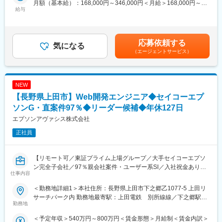
月額（基本給）：168,000円～346,000円＜月給＞168,000円～
・PCソフト設計・開発（業務全体の7割程度）
給与
346,000円＜昇給有無＞有＜残業手当＞有＜給与補足＞■昇給：年
└ 開発するソフト：製造装置の制御システムやホストコンピュー
1回（6,000円／月）■賞与：年1回（決算賞与）／2.0か月（前年
タの生産情報を統合管理するCIMシステム、生産ラインや現場に
度実績）■職能給：経験年数および実績評価により1万円～3万円
合った生産管理システム（進捗・品質・在庫管理 等）
／月の支給制度あり※経験年数と実績評価により能力給から役職手
応募依頼する
・画像処理プログラムの開発
気になる
当6万円～12万円へ変更有賃金はあくまでも目安の金額であり、
（エージェントサービス）
・先端アルゴリズムの開発
選考を通じて上下する可能性があります。月給(月額)は固定手当を
└ AIなど
含めた表記です。
■開発環境：
NEW
・言語：Visual Basic、C#、C++、Python
【長野県上田市】Web開発エンジニア◆セイコーエプ
・DB：SQL
・フレームワーク：Windows
ソンG・直案件97％◆リーダー候補◆年休127日
・サーバー：Linux
エプソンアヴァシス株式会社
正社員
■組織構成：システム技術部 8名
└ PCソフト設計担当 4名：マネージャー（制御設計（PLC）と兼
務）40代1名、メンバー 30代3名
【リモート可／東証プライム上場グループ／大手セイコーエプソ
ン完全子会社／97％親会社案件・ユーザー系SI／入社祝金あり／
■当社の特徴：
仕事内容
U・Iターン歓迎】
・FAシステムに始まり、ロボット～ソフト開発など一貫して依頼
を受けることが多いです。そのため、お客様の課題をトータルソ
＜勤務地詳細1＞本社住所：長野県上田市下之郷乙1077-5 上田リ
■業務概要：
リューションで解決に導きます。
サーチパーク内 勤務地最寄駅：上田電鉄 別所線線／下之郷駅受
エプソン製品に関連する各種Webサービスの設計、開発をお任せ
勤務地
・海外を含めた製作工区＆技術者のネットワーク：日本をはじ
動喫煙対策：敷地内全面禁煙＜勤務地詳細2＞上田事業所住所：長
します。
め、台湾・中国と数多くの納入実績によって海外での生産・製造
野県上田市下之郷浅間原813-21 上田リサーチパーク内 勤務地最
＜予定年収＞540万円～800万円＜賃金形態＞月給制＜賃金内訳＞
スキルや志向に応じて、最適な領域をお任せします。