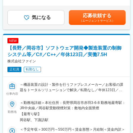
・自動化機械の回路設計および制御設計（業務全体の7割程度）
1回（6,000円／月）■賞与：年1回（決算賞与）／2.0か月（前年
・ハードウェアの電気回路設計
度実績）■職能給：経験年数および実績評価により1万円～3万円
・制御技術の開発
／月の支給制度あり※経験年数と実績評価により能力給から役職手
応募依頼する
└ 自動化システムの開発など
気になる
当6万円～12万円へ変更有賃金はあくまでも目安の金額であり、
（エージェントサービス）
選考を通じて上下する可能性があります。月給(月額)は固定手当を
■組織構成：システム技術部 8名
含めた表記です。
└ 制御設計（PLC）担当 4名：マネージャー（PCソフト設計と兼
務）40代1名、メンバー 20代1名、30代2名
NEW
【長野／岡谷市】ソフトウェア開発◆製造装置の制御
■当社の特徴：
・FAシステムに始まり、ロボット～ソフト開発など一貫して依頼
システム等／C#／C++／年休123日／実働7.5H
を受けることが多いです。そのため、お客様の課題をトータルソ
株式会社ファイン
リューションで解決に導きます。
正社員
転勤なし
・海外を含めた製作工区＆技術者のネットワーク：日本をはじ
め、台湾・中国と数多くの納入実績によって海外での生産・製造
の重要性を感じ、海外での協力工場・協力社員を独自に確保して
～機器装置の設計・製作を行うファブレスメーカー／お客様の課
おります。
題をトータルソリューションで解決／転勤なし／年休123日／所
（1）基本設計：当社
仕事内容
定労働7.5時間～
（２）製作（製造）と設置・立ち上げ：現地協力会社（工場）と
現地協力社員にて実施
＜勤務地詳細＞本社住所：長野県岡谷市赤羽3-6-8 勤務地最寄駅：
■業務概要：
（３）現地技術者（海外技術者）の育成
JR中央線／岡谷駅受動喫煙対策：敷地内全面禁煙
お客様の生産性の合理化・省力化や計測の自動化を目指すための
勤務地
【最寄り駅】
機器装置の設計・製作を行っているファブレスメーカーの当社で
岡谷駅、下諏訪駅
以下の業務を担当していただきます。
＜予定年収＞300万円～550万円＜賃金形態＞月給制＜賃金内訳＞
■具体的には：