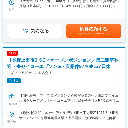
＜予定年収＞540万円～800万円＜賃金形態＞月給制＜賃金内訳＞
スキルや志向に応じて、最適な業務領域をお任せします。
寄駅：上田電鉄 別所線線／下之郷駅受動喫煙対策：敷地内全面
月額（基本給）：310,000円～460,000円＜月給＞310,000円～
■長く安心して働ける制度：
禁煙
給与
460,000円＜昇給有無＞有＜残業手当＞有＜給与補足＞※給与詳細
社員一人ひとりが、自身のライフプランに応じて安心して働ける
■主な製品分野：
は経験・能力を考慮の上、当社規定により決定します。※上記想定
よう、さまざまな制度を用意しています。
プリンター、プロジェクター、産業用ロボットなど
年収は残業代（14時間/月）を含む■入社祝金：30万円（入社月か
・フレックスタイム制度：社員が働く時間帯を選択できるフレッ
ら4ヶ月に分けて支給）■賞与：年2回※過去実績賃金はあくまでも
クスタイム制を導入しています。
■業務詳細：
応募依頼する
気になる
目安の金額であり、選考を通じて上下する可能性があります。月
・リモートワーク：上司との合意のものと、社員それぞれのライ
製品やクラウドと連携するタブレット、スマホ向けアプリケーシ
（エージェントサービス）
給(月額)は固定手当を含めた表記です。
フスタイルにあわせた働き方のひとつとして、全社員が利用でき
ョン開発などを要求分析から、設計、実装、テストまで、ソフト
ます。
ウェア開発の上流から一貫して携わっていただきます。
・離職率は業界平均を大幅に下回っています。このことからも、
働きやすい環境・風土であることがうかがえます。
NEW
■入社後の働き方：
・これまでの経験を活かしつつ、新しく専門的な技術を身につけ
【長野上田市】SE＜オープンポジション／第二新卒歓
■働く環境：
ることで、事業に貢献していただくことが可能です。
迎＞◆セイコーエプソンG・直案件97％◆127日休
・中途入社者やUターン・Iターン入社者の比率も多く、多様な経
・まずは小規模チームの設計・実装からスタートし、技術力およ
エプソンアヴァシス株式会社
験・スキルを持った社員が働いています。
び製品知識を獲得していただきます。その後は、プロジェクトリ
・本社周辺は、豊かな自然に囲まれています。社屋も2020年12月
ーダー、開発チームマネージャーなど、技術とマネジメントの両
正社員
に改装。快適な環境で働くことができます。
面でキャリアを広げられるポジションです。
■人材育成制度：
【開発経験不問・プログラミング経験がある方へ／東証プライム
当社では、自ら積極的に学ぶ人を支援する人材育成制度を設計し
上場グループ／大手セイコーエプソン完全子会社／97％親会社案
仕事内容
ています。
件・ユーザー系SI／入社祝金あり／U・Iターン歓迎】
各種研修制度、および資格取得支援制度／能力開発制度を活用す
＜勤務地詳細1＞本社住所：長野県上田市下之郷乙1077-5 上田リ
ることが可能です。
■業務概要：
サーチパーク内 勤務地最寄駅：上田電鉄 別所線線／下之郷駅受
また、業界の最新動向や業務改善報告など、さまざまなテーマに
ご経験や適性に応じて、下記の職務内容からポジションをご提案
勤務地
動喫煙対策：敷地内全面禁煙＜勤務地詳細2＞上田事業所住所：長
ついてプレゼンをする技術発表会もあります。
いたします。