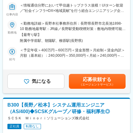
■配属イメージ：
＜情報通信分野において甲信越トップクラス規模！UIターン歓迎
プロダクトエンジニアリング部への配属になります。
／"社会インフラ×DX×地域貢献"を行う総合エンジニアリング企業
他の技術メンバーや他部署とも連携しながら業務を進めていきま
仕事内容
＞
す。
＜勤務地詳細＞長野本社事務所住所：長野県長野市北長池1898-
部門間の垣根が低く、上下関係も緩やかな職場なのでコミュニケ
■採用背景：
10 勤務地最寄駅：JR線／長野駅受動喫煙対策：敷地内喫煙可能場
ーションは取りやすいです。
会社の売上規模拡大に伴い、これまで総務部門・コンプライアン
勤務地
所あり変更の範囲：会社の定める事業所（リモートワーク含む）
業務は特定分野だけでなく、適性に合わせて様々な分野にも携わ
【最寄り駅】
ス推進室が担っていた法務領域を集約し、新たに法務部門の組織
っていただきます。
附属中学前駅、朝陽駅、柳原駅(長野県)
化を行います。
伴って、部門長との2名体制を目指した募集となります。
＜予定年収＞400万円～600万円＜賃金形態＞月給制＜賃金内訳＞
■やりがい：
月額（基本給）：240,000円～350,000円＜月給＞240,000円～
弊社の製品は、小型ながらも、温度測定や電源制御などのアナロ
■業務内容：
給与
350,000円＜昇給有無＞有＜残業手当＞有＜給与補足＞■昇給：年
グ回路とCPU周辺のデジタル回路が混在し、また独自の小電力無
入社後は法務担当を主軸として、一部総務の仕事も担当いただく
1回■賞与：年2回（4ヵ月を想定）賃金はあくまでも目安の金額で
線、無線LANやBluetoothなどの無線技術が組み込まれています。
ことを想定しています。
あり、選考を通じて上下する可能性があります。月給(月額)は固定
これらの多岐な技術要素を組み合わせて新しい製品を作っていく
お任せしていく業務は、これまでのご経験、スキル、希望する業
手当を含めた表記です。
過程を経験していただけます。
応募依頼する
務に応じて調整しながら決定していく想定です。
気になる
新しい技術要素も常に模索し開拓していきますので、柔軟に対応
（エージェントサービス）
できるエンジニアの方々をお待ちしています。
▽具体的には
（1）契約書関連 … 作成・審査・交渉支援
■キャリア：
（2）法規対応 … 建設業、通信業に関する法改正への対応
開発するのは自社オリジナルブランド製品の為、個々のスキルに
B300【長野／松本】システム運用エンジニア
（3）紛争対応 … 外部弁護士との窓口含めたトラブル対応
応じて、
（AS/400)◆SCSKグループ／研修・福利厚生◎
（4）ガバナンス … クレーム対応、リスクマネジメント、AI利用
ソフトウェア設計だけにとどまらず、ハードウェア設計、アプリ
ポリシー整備、グループとの整合 など
ＳＣＳＫ Ｍｉｎｏｒｉソリューションズ株式会社
やWebサービス、企画などにも関わることができます。
＊その他、総務に関する業務も担当範囲となります。
自分の影響力の範囲を限定せず、多面的に活躍したい方にはとて
正社員
転勤なし
も魅力的な職場です。