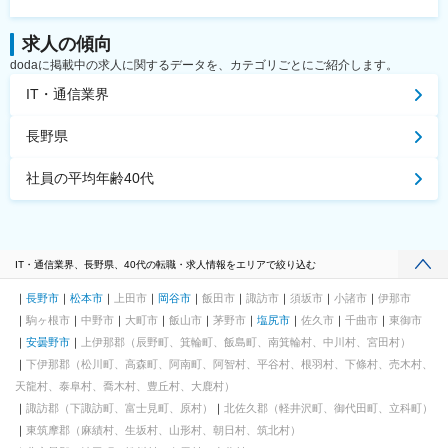
求人の傾向
dodaに掲載中の求人に関するデータを、カテゴリごとにご紹介します。
IT・通信業界
長野県
社員の平均年齢40代
IT・通信業界、長野県、40代の転職・求人情報をエリアで絞り込む
長野市
松本市
上田市
岡谷市
飯田市
諏訪市
須坂市
小諸市
伊那市
駒ヶ根市
中野市
大町市
飯山市
茅野市
塩尻市
佐久市
千曲市
東御市
安曇野市
上伊那郡（辰野町、箕輪町、飯島町、南箕輪村、中川村、宮田村）
下伊那郡（松川町、高森町、阿南町、阿智村、平谷村、根羽村、下條村、売木村、
天龍村、泰阜村、喬木村、豊丘村、大鹿村）
諏訪郡（下諏訪町、富士見町、原村）
北佐久郡（軽井沢町、御代田町、立科町）
東筑摩郡（麻績村、生坂村、山形村、朝日村、筑北村）