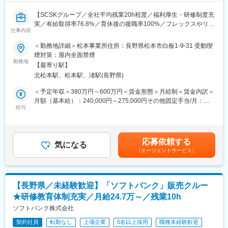
■組織構成：
所属する総務人事部には、総務（3～4名）、人事（8名）、コン
変更の範囲：会社の定める業務
【SCSKグループ／全社平均残業20h程度／福利厚生・研修制度充
プライアンス推進室（1名）および各部門長が所属しています。
実／有給取得率76.8%／育休後の復職率100%／フレックスやリモ
法務部門においては部門長含め2名体制となり、担当業務によって
仕事内容
ート、フリーアドレスで働きやすさ◎】
は各部門とも連携して進めていただきます。
＜勤務地詳細＞松本事業所住所：長野県松本市白板1-9-31 受動喫
■業務内容：
煙対策：屋内全面禁煙
■当社について：
顧客基幹システムのAS／400に関わる運用・保守業務全般をお任
勤務地
株式会社TOSYS（トーシス）は、コムシスグループの中核企業と
【最寄り駅】
せします。
して、情報通信インフラの構築からITソリューション提供まで幅
北松本駅、松本駅、渚駅(長野県)
・定期運用作業
広く手掛ける総合エンジニアリング企業です。
・問い合わせ対応
＜予定年収＞380万円～600万円＜賃金形態＞月給制＜賃金内訳＞
主力事業は、光ファイバーや通信ネットワークなどの有線ネット
・障害発生時の復旧作業
月額（基本給）：240,000円～275,000円その他固定手当/月：
ワーク設備、携帯電話基地局などのモバイルネットワーク設備の
・基幹システムの改修作業
給与
20,000円～50,000円＜月給＞260,000円～325,000円＜昇給有無
構築・保守に加え、電気設備工事や社会インフラ関連工事です。
＞有＜残業手当＞有＜給与補足＞※経験、能力、前職給与を考慮し
さらに、クラウドサービス、データセンター、Microsoft 365・
■開発言語、ツール：
た上で決定■昇給：年1回（7月）■賞与：年2回（6月･12月）※業
Azure活用支援、セキュリティ対策、生成AI活用支援などのITビジ
・IBM i（AS／400）
績賞与支給対象者は年1回（6月）＜年収内訳＞（基本給+業務手
ネスも展開しています。
応募依頼する
気になる
当）×12ヶ月分+予定賞与その他固定手当（業務手当）は10～20時
長年培った通信インフラ技術を強みに、信越エリアを中心に企業
（エージェントサービス）
■ポジションの魅力：
間相当の時間外手当として支給します（超過分は追加支給）賃金
や自治体のDX推進を支援し、地域社会の安全・安心な情報通信基
長年お付き合いがある顧客の基幹システム（AS／400）を担当す
はあくまでも目安の金額であり、選考を通じて上下する可能性が
盤を支えるとともに、次世代のデジタル社会づくりに貢献してい
るため、信頼関係を前提に落ち着いて運用・保守業務に取り組む
あります。月給(月額)は固定手当を含めた表記です。
ます。
ことができます。日々の問い合わせ対応を通じて顧客の業務理解
【長野県／未経験歓迎】「ソフトバンク」販売クルー
が深まり、課題を発見しやすい環境です。
変更の範囲：会社の定める業務
★研修教育体制充実／月給24.7万～／残業10h
お客様の方からも意見を求められるほど関係性が強く、時には無
理難題が出ることもありますが、しっかりヒアリングしながら
ソフトバンク株式会社
「どうすれば解決できるか」を一緒に考えられる、やりがいある
契約社員
転勤なし
上場企業
5名以上採用
職種未経験歓迎
ポジションです。