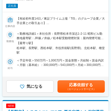
正社員
【有給初年度14日／東証プライム上場「TIS」のグループ企業／大
手企業との取引あり】
仕事内容
■業務内容：
＜勤務地詳細1＞本社住所：長野県松本市深志1-2-11 昭和ビル勤
クライアントに特化した次世代需給管理システムの開発に関わる
務地最寄駅：JR篠ノ井線／松本駅受動喫煙対策：屋内喫煙可能場
業務をお任せいたします。
勤務地
所あり＜勤務地詳細2＞長野オフィス住所：長野県長野市栗田
【最寄り駅】
1000-1 長栄長野東口ビル勤務地最寄駅：JR信越本線／長野駅受
松本駅、長野駅、西松本駅、市役所前駅(長野県)、北松本駅、権堂
■業務詳細：
動喫煙対策：屋内喫煙可能場所あり変更の範囲：会社の定める事
駅
・システム要件定義および基本設計からテストに至るプロジェク
業所（リモートワーク含む）
トの推進・管理
＜予定年収＞550万円～1,000万円＜賃金形態＞月給制＜賃金内訳
・顧客要件を満たすアーキテクチャの検討、検証
＞月額（基本給）：300,000円～543,000円＜月給＞300,000円～
・システムの設計、実装、テスト
給与
543,000円＜昇給有無＞有＜残業手当＞有＜給与補足＞■賞与：年
2回（6月、12月）※ご経験により、固定残業制となる場合がござ
＜需給管理システムとは＞
います。年収：680万円～1000万円※賞与含む月給：370,000円～
近年、民間企業においてCO?排出量の削減が強く求められていま
530,000円基本給：310,000円～444,000円固定残業代30時間：
応募依頼する
す。製造業では、単なる自社単位の取り組みにとどまらず、子会
気になる
60,000円～86,000円※超過分は別途支給賃金はあくまでも目安の
（エージェントサービス）
社や関連会社を含むサプライチェーン全体で、需要に応じた適正
金額であり、選考を通じて上下する可能性があります。月給(月額)
な生産を行い、過剰な生産・輸送・在庫を排除することが重要で
は固定手当を含めた表記です。
す。
当社では、このような需給管理の最適化を実現するためのシステ
NEW
ムを開発しています。