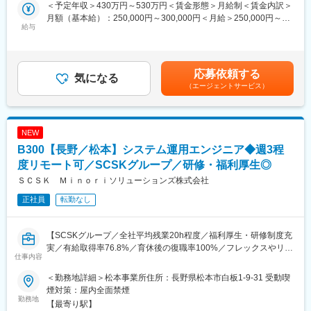
野県上田市下之郷浅間原813-21 上田リサーチパーク内 勤務地最
＜予定年収＞430万円～530万円＜賃金形態＞月給制＜賃金内訳＞
・エプソン製品に関連するアプリケーション設計、開発、テスト
寄駅：上田電鉄 別所線線／下之郷駅受動喫煙対策：敷地内全面
月額（基本給）：250,000円～300,000円＜月給＞250,000円～
■長く安心して働ける制度：
・エプソン製品に関連するWebサービス設計、開発、テスト
禁煙
給与
300,000円＜昇給有無＞有＜残業手当＞有＜給与補足＞※給与詳細
社員一人ひとりが、自身のライフプランに応じて安心して働ける
・エプソン製品に関するファームウェアの設計、開発、テスト
は経験・能力を考慮の上、当社規定により決定します。※上記想定
よう、さまざまな制度を用意しています。
・エプソンの会計システムの設計、開発、テスト
年収は残業代（14時間/月）を含む■入社祝金：30万円（入社月か
・フレックスタイム制度：社員が働く時間帯を選択できるフレッ
ら4ヶ月に分けて支給）■賞与：年2回※過去実績■モデル年収：メ
クスタイム制を導入しています。
■主な製品分野：
応募依頼する
気になる
ンバークラス：430万円～小規模チームリーダー（2～3名規
・リモートワーク：上司との合意のものと、社員それぞれのライ
プリンター、プロジェクターなど
（エージェントサービス）
模）：490万円～賃金はあくまでも目安の金額であり、選考を通
フスタイルにあわせた働き方のひとつとして、全社員が利用でき
じて上下する可能性があります。月給(月額)は固定手当を含めた表
ます。
■こんな方を歓迎します：
記です。
・離職率は業界平均を大幅に下回っています。このことからも、
◎自分のキャリアは自分で切り開いていく、という強い信念をお
働きやすい環境・風土であることがうかがえます。
NEW
持ちの方であれば、第二新卒の方、開発経験の浅い方も歓迎いた
します。
B300【長野／松本】システム運用エンジニア◆週3程
■働く環境：
◎実務経験によるところだけではなく、積極的に周囲に働きか
度リモート可／SCSKグループ／研修・福利厚生◎
・中途入社者やUターン・Iターン入社者の比率も多く、多様な経
け、周りを巻き込んでいくためのコミュニケーション力や主体
ＳＣＳＫ Ｍｉｎｏｒｉソリューションズ株式会社
験・スキルを持った社員が働いています。
性、そして柔軟な発想力を生かしてご活躍いただける方を募集し
・本社周辺は、豊かな自然に囲まれています。社屋も2020年12月
ています。
正社員
転勤なし
に改装。快適な環境で働くことができます。
■人材育成制度：
当社では、自ら積極的に学ぶ人を支援する人材育成制度を設計し
【SCSKグループ／全社平均残業20h程度／福利厚生・研修制度充
ています。
実／有給取得率76.8%／育休後の復職率100%／フレックスやリモ
仕事内容
各種研修制度、および資格取得支援制度／能力開発制度を活用す
ート、フリーアドレスで働きやすさ◎】
ることが可能です。
＜勤務地詳細＞松本事業所住所：長野県松本市白板1-9-31 受動喫
また、業界の最新動向や業務改善報告など、さまざまなテーマに
■業務内容：
煙対策：屋内全面禁煙
ついてプレゼンをする技術発表会もあります。
◇顧客基幹システムの運用・保守業務全般
勤務地
【最寄り駅】
◇障害発生時の一次対応、原因調査、復旧作業