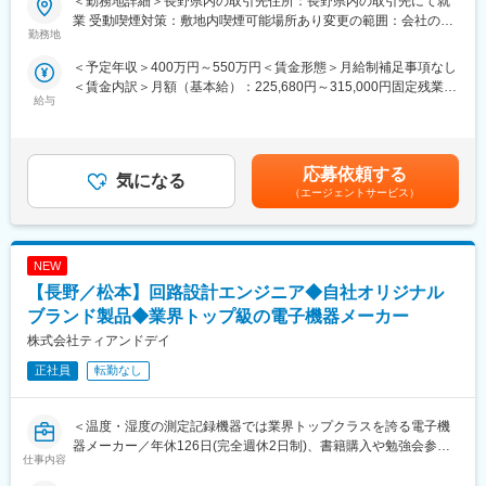
＜勤務地詳細＞長野県内の取引先住所：長野県内の取引先にて就
東日本大震災復興、他多数
【職務概要】
業 受動喫煙対策：敷地内喫煙可能場所あり変更の範囲：会社の定
・在籍人数：全国9支社にて約1,000名以上の技術が活躍しており
当社は国土交通省、農林水産省や地方自治体などと業務委託契約
勤務地
める事業所
ます！中途入社者、多数活躍中！
を結び、案件の8割以上が官公庁案件です。
＜予定年収＞400万円～550万円＜賃金形態＞月給制補足事項なし
インフラなど大規模な案件を担当することが多く、公共工事が円
＜賃金内訳＞月額（基本給）：225,680円～315,000円固定残業手
【ワークライフバランスが整う環境】
滑に進むよう施工管理や資料作成業務などを担当していただきま
給与
当/月：40,320円～49,220円（固定残業時間20時間0分/月）超過し
◎みなし公務員とも呼ばれるのが発注者支援業務です！
す。
た時間外労働の残業手当は追加支給＜月給＞266,000円～364,220
働く環境、退社時間や休日も公務員に準拠！発注者支援業務は職
円（一律手当を含む）＜昇給有無＞有＜残業手当＞有＜給与補足
場が官公庁の公務員と同じです。
◇発注者支援とは
＞■昇給：年1回（7月）■賞与：年2回（6月、12月）※正社員移行
◎勤務時間や休日も公務員に準拠！基本的に土日や祝日が休みと
国や都道府県、政令都市など官公庁が発注する公共事業（河川・
応募依頼する
気になる
前は毎月手当として支給（年間で見た受給金額に影響が出ないよ
なり、働きやすい環境が用意されています！
道路工事等）の発注業務をサポートすることです。
（エージェントサービス）
う考慮あり）■モデル年収：540万円／35歳・経験10年…月額35
◎官公庁は「働き方改革」を推進する立場にあるので、残業は少
工事の積算や検査などの業務を公務員に代わって行うことで、ワ
万円＋残業手当・一律手当600万円／40歳・経験15年…月額37万
ない傾向です！社内・社外業務比率もほぼ50:50と、室内での事務
ークライフバランス良く働くことが可能です。
円＋残業手当・一律手当賃金はあくまでも目安の金額であり、選
業務が多いのも特徴です！
考を通じて上下する可能性があります。月給(月額)は固定手当を含
NEW
【具体的な業務】
めた表記です。
変更の範囲：無
・公共事業における各種資料作成や工事費用の算出補助
【長野／松本】回路設計エンジニア◆自社オリジナル
・工事を実行するために必要な資料作成
ブランド製品◆業界トップ級の電子機器メーカー
・工事の施工状況チェック
株式会社ティアンドデイ
・工事検査などへの参加・立ち合い
正社員
転勤なし
【ポジションの詳細】
・想定勤務地：新潟・石川・富山・岐阜・長野
※なるべくご自宅近くの案件先をご紹介できるよう努めております
＜温度・湿度の測定記録機器では業界トップクラスを誇る電子機
・主な取引先：国土交通省、農林水産省、地方自治体、鉄道運輸
器メーカー／年休126日(完全週休2日制)、書籍購入や勉強会参加
仕事内容
機構、各種団体、大手ゼネコン
が会社負担など福利厚生◎＞
・実績事例：瀬戸大橋、四国 国道改築工事、南三陸町護岸工事・