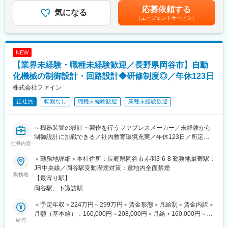
・制御技術の開発
／月の支給制度あり※経験年数と実績評価により能力給から役職手
応募依頼する
└ 自動化システムの開発など
気になる
当6万円～12万円へ変更有賃金はあくまでも目安の金額であり、
（エージェントサービス）
選考を通じて上下する可能性があります。月給(月額)は固定手当を
■組織構成：システム技術部 8名
含めた表記です。
└ 制御設計（PLC）担当 4名：マネージャー（PCソフト設計と兼
務）40代1名、メンバー 20代1名、30代2名
NEW
【業界未経験・職種未経験歓迎／長野県岡谷市】自動
■当社の特徴：
・FAシステムに始まり、ロボット～ソフト開発など一貫して依頼
化機械の制御設計・回路設計◆研修制度◎／年休123日
を受けることが多いです。そのため、お客様の課題をトータルソ
株式会社ファイン
リューションで解決に導きます。
正社員
転勤なし
職種未経験歓迎
業種未経験歓迎
・海外を含めた製作工区＆技術者のネットワーク：日本をはじ
め、台湾・中国と数多くの納入実績によって海外での生産・製造
の重要性を感じ、海外での協力工場・協力社員を独自に確保して
～機器装置の設計・製作を行うファブレスメーカー／未経験から
おります。
制御設計に挑戦できる／社内教育環境充実／年休123日／所定労
（1）基本設計：当社
仕事内容
働7.5時間～
（２）製作（製造）と設置・立ち上げ：現地協力会社（工場）と
現地協力社員にて実施
＜勤務地詳細＞本社住所：長野県岡谷市赤羽3-6-8 勤務地最寄駅：
■業務概要：
（３）現地技術者（海外技術者）の育成
JR中央線／岡谷駅受動喫煙対策：敷地内全面禁煙
お客様の生産性の合理化・省力化や計測の自動化を目指すための
勤務地
【最寄り駅】
機器装置の設計・製作を行っているファブレスメーカーの当社で
岡谷駅、下諏訪駅
以下の業務を担当していただきます。
＜予定年収＞224万円～299万円＜賃金形態＞月給制＜賃金内訳＞
■具体的には：
月額（基本給）：160,000円～208,000円＜月給＞160,000円～
制御設計（PLC）
給与
208,000円＜昇給有無＞有＜残業手当＞有＜給与補足＞■昇給：年