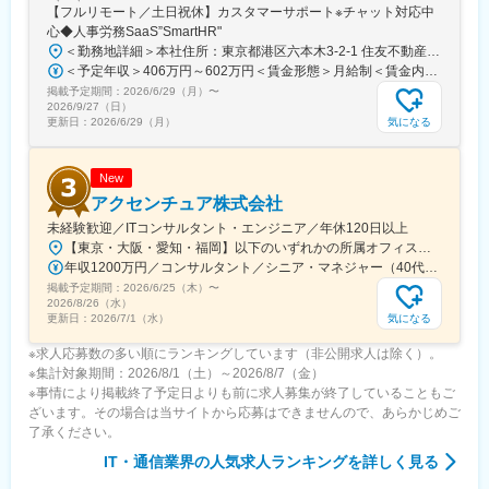
変更の範囲：会社の定める業務
【フルリモート／土日祝休】カスタマーサポート※チャット対応中
心◆人事労務SaaS”SmartHR"
＜勤務地詳細＞本社住所：東京都港区六本木3-2-1 住友不動産六本木グランドタワー勤務地最寄駅：東京メトロ南北線／六本木一丁目駅受動喫煙対策：屋内全面禁煙変更の範囲：会社の定める事業所（リモートワーク含む）
＜予定年収＞406万円～602万円＜賃金形態＞月給制＜賃金内訳＞月額（基本給）：212,480円～315,200円その他固定手当/月：5,000円固定残業手当/月：77,520円～114,800円（固定残業時間45時間0分/月）超過した時間外労働の残業手当は追加支給＜月給＞295,000円～435,000円（一律手当を含む）＜昇給有無＞有＜残業手当＞有賃金はあくまでも目安の金額であり、選考を通じて上下する可能性があります。月給(月額)は固定手当を含めた表記です。
掲載予定期間：
2026/6/29（月）
〜
2026/9/27（日）
気になる
更新日：
2026/6/29（月）
New
アクセンチュア株式会社
未経験歓迎／ITコンサルタント・エンジニア／年休120日以上
【東京・大阪・愛知・福岡】以下のいずれかの所属オフィスもしくは各エリアのプロジェクト先 所属オフィス：■赤坂インターシティ■関西オフィス■アクセンチュア・アドバンスト・テクノロジーセンター名古屋■福岡オフィス※詳細は勤務地一覧よりご覧いただけます。※所属オフィスを問わずプロジェクトにより、国内出張、海外出張の可能性があります【魅力ポイント│世界の知恵を活用】世界中のベストプラクティスがデータベースに集約されており、数多くの事例や社員の知恵を活用できます。日本では前例のない案件でも、世界各国の社員からオンライン・オフライン（海外出張）問わず、気軽にアドバイスを受けることができます。★ この求人のPOINT ★￣￣V￣￣￣￣￣￣￣￣￣＃世界約78万人規模の大手基盤で安定性◎若手から裁量大きく挑戦・成長できる環境＃土日祝休／連続5日以上の休暇取得も可能！／フルフレックス（コアタイムなし）＃コンサル・IT未経験者向けの手厚い研修◎／メンター制度もあるため安心してチャレンジOK！
年収1200万円／コンサルタント／シニア・マネジャー（40代） 年収1000万円／テクノロジーアーキテクト（30代）
掲載予定期間：
2026/6/25（木）
〜
2026/8/26（水）
気になる
更新日：
2026/7/1（水）
※求人応募数の多い順にランキングしています（非公開求人は除く）。
※集計対象期間：2026/8/1（土）～2026/8/7（金）
※事情により掲載終了予定日よりも前に求人募集が終了していることもご
ざいます。その場合は当サイトから応募はできませんので、あらかじめご
了承ください。
IT・通信業界
の人気求人ランキングを詳しく見る