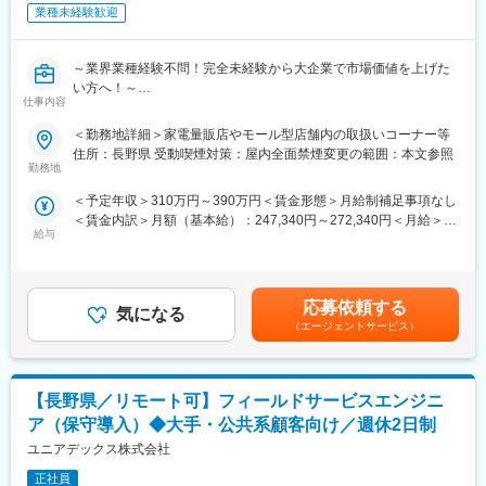
業種未経験歓迎
■入社後のキャリアパス：
入社後はリーダーの元、基幹システムの運用・保守業務を担当し
～業界業種経験不問！完全未経験から大企業で市場価値を上げた
ます。顧客との打ち合わせにも参加していただき、顧客の考え方
い方へ！～
や求めているものを吸収して業務に活かしてもらいます。最終的
仕事内容
●社会人未経験・フリーター・高卒等幅広く歓迎！
には、運用・保守業務のリーダーになってもらい、担当領域の推
●研修充実で完全未経験でも安心！入社後や配属後等様々な研修を
進及び拡大に繋げてほしいです。
＜勤務地詳細＞家電量販店やモール型店舗内の取扱いコーナー等
ご用意
住所：長野県 受動喫煙対策：屋内全面禁煙変更の範囲：本文参照
●携帯電話（スマートフォン）を中心とした商材・各サービスの提
勤務地
案等を幅広くお任せ
＜予定年収＞310万円～390万円＜賃金形態＞月給制補足事項なし
●平均残業10h／年休123日／年間100名以上の正社員化実績有の
＜賃金内訳＞月額（基本給）：247,340円～272,340円＜月給＞
登用制度完備／東証プライム上場
給与
247,340円～272,340円＜昇給有無＞有＜残業手当＞有＜給与補足
＞※上記は予定年収のため異なる場合があります。賃金はあくまで
■業務内容
も目安の金額であり、選考を通じて上下する可能性があります。
家電量販店、モール型店舗内のソフトバンク取扱いコーナーに
月給(月額)は固定手当を含めた表記です。
て、携帯電話を中心とした商材・各サービスの提案等を担当頂き
応募依頼する
気になる
ます。
（エージェントサービス）
■業務詳細
・接客業務
【長野県／リモート可】フィールドサービスエンジニ
・販促ツール作成（例：POP作成）
・店頭キャンペーン企画
ア（保守導入）◆大手・公共系顧客向け／週休2日制
・セールス向上に向けた各種プロモーション
ユニアデックス株式会社
■入社後の流れ／研修
正社員