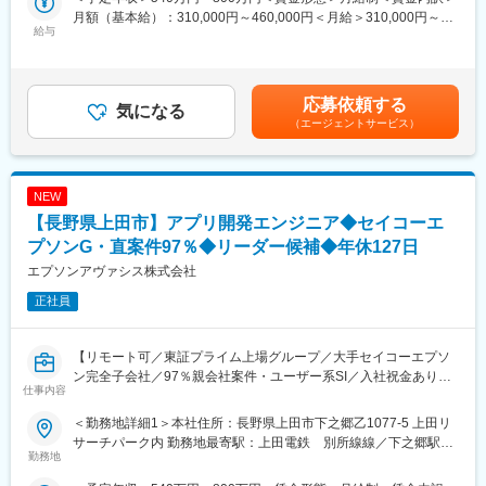
スキルや志向に応じて、最適な業務領域をお任せします。
寄駅：上田電鉄 別所線線／下之郷駅受動喫煙対策：敷地内全面
月額（基本給）：310,000円～460,000円＜月給＞310,000円～
ついてプレゼンをする技術発表会もあります。
禁煙
給与
460,000円＜昇給有無＞有＜残業手当＞有＜給与補足＞※給与詳細
■主な製品分野：
は経験・能力を考慮の上、当社規定により決定します。※上記想定
■長く安心して働ける制度：
プリンター、プロジェクターなど
年収は残業代（14時間/月）を含む■入社祝金：30万円（入社月か
社員一人ひとりが、自身のライフプランに応じて安心して働ける
ら4ヶ月に分けて支給）■賞与：年2回※過去実績賃金はあくまでも
よう、さまざまな制度を用意しています。
■業務詳細：
応募依頼する
気になる
目安の金額であり、選考を通じて上下する可能性があります。月
・フレックスタイム制度：社員が働く時間帯を選択できるフレッ
各種組込み／ファームウェア開発を要求分析から、設計、実装、
（エージェントサービス）
給(月額)は固定手当を含めた表記です。
クスタイム制を導入しています。
テストまで、ソフトウェア開発の上流から一貫して携わっていた
・リモートワーク：上司との合意のものと、社員それぞれのライ
だきます。
フスタイルにあわせた働き方のひとつとして、全社員が利用でき
ます。
NEW
■入社後の働き方：
・離職率は業界平均を大幅に下回っています。このことからも、
・これまでの経験を活かしつつ、新しく専門的な技術を身につけ
【長野県上田市】アプリ開発エンジニア◆セイコーエ
働きやすい環境・風土であることがうかがえます。
ることで、事業に貢献していただくことが可能です。
プソンG・直案件97％◆リーダー候補◆年休127日
・まずは小規模チームの設計・実装からスタートし、技術力およ
エプソンアヴァシス株式会社
■働く環境：
び製品知識を獲得していただきます。その後は、プロジェクトリ
・中途入社者やUターン・Iターン入社者の比率も多く、多様な経
ーダー、開発チームマネージャーなど、技術とマネジメントの両
正社員
験・スキルを持った社員が働いています。
面でキャリアを広げられるポジションです。
・本社周辺は、豊かな自然に囲まれています。社屋も2020年12月
に改装。快適な環境で働くことができます。
■人材育成制度：
【リモート可／東証プライム上場グループ／大手セイコーエプソ
当社では、自ら積極的に学ぶ人を支援する人材育成制度を設計し
ン完全子会社／97％親会社案件・ユーザー系SI／入社祝金あり／
仕事内容
ています。
U・Iターン歓迎／製品価値を高めるアプリを作る】
各種研修制度、および資格取得支援制度／能力開発制度を活用す
＜勤務地詳細1＞本社住所：長野県上田市下之郷乙1077-5 上田リ
ることが可能です。
■業務概要：
サーチパーク内 勤務地最寄駅：上田電鉄 別所線線／下之郷駅受
また、業界の最新動向や業務改善報告など、さまざまなテーマに
Windows／Mac／iOS／Android向けアプリケーション開発をお任
勤務地
動喫煙対策：敷地内全面禁煙＜勤務地詳細2＞上田事業所住所：長
ついてプレゼンをする技術発表会もあります。
せします。
野県上田市下之郷浅間原813-21 上田リサーチパーク内 勤務地最