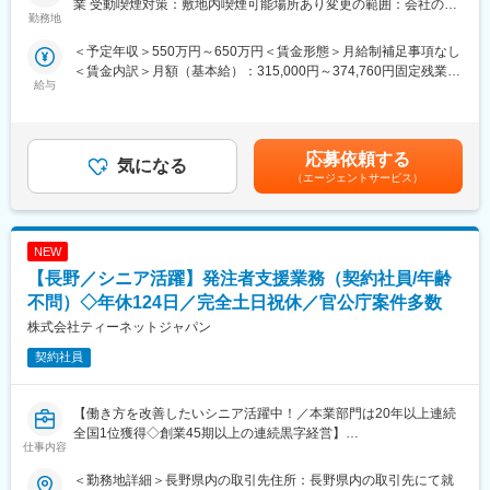
業 受動喫煙対策：敷地内喫煙可能場所あり変更の範囲：会社の定
当社は国土交通省、農林水産省や地方自治体などと業務委託契約
勤務地
める事業所
を結び、案件の8割以上が官公庁案件です。
＜予定年収＞550万円～650万円＜賃金形態＞月給制補足事項なし
インフラなど大規模な案件を担当することが多く、公共工事が円
＜賃金内訳＞月額（基本給）：315,000円～374,760円固定残業手
滑に進むよう施工管理や資料作成業務などを担当していただきま
給与
当/月：49,220円～58,240円（固定残業時間20時間0分/月）超過し
す。
た時間外労働の残業手当は追加支給＜月給＞364,220円～433,000
円（一律手当を含む）＜昇給有無＞有＜残業手当＞有＜給与補足
◇発注者支援とは
＞■昇給：年1回（7月）■賞与：年2回（6月、12月）※正社員移行
国や都道府県、政令都市など官公庁が発注する公共事業（河川・
応募依頼する
気になる
前は毎月手当として支給（年間で見た受給金額に影響が出ないよ
道路工事等）の発注業務をサポートすることです。
（エージェントサービス）
う考慮あり）■モデル年収：600万円／40歳・経験15年…月額37
工事の積算や検査などの業務を公務員に代わって行うことで、ワ
万円＋残業手当・一律手当賃金はあくまでも目安の金額であり、
ークライフバランス良く働くことが可能です。
選考を通じて上下する可能性があります。月給(月額)は固定手当を
含めた表記です。
NEW
【具体的な業務】
・公共事業における各種資料作成や工事費用の算出補助
【長野／シニア活躍】発注者支援業務（契約社員/年齢
・工事を実行するために必要な資料作成
不問）◇年休124日／完全土日祝休／官公庁案件多数
・工事の施工状況チェック
株式会社ティーネットジャパン
・工事検査などへの参加・立ち合い
契約社員
【ポジションの詳細】
・想定勤務地：新潟・石川・富山・岐阜・長野
※なるべくご自宅近くの案件先をご紹介できるよう努めております
【働き方を改善したいシニア活躍中！／本業部門は20年以上連続
・主な取引先：国土交通省、農林水産省、地方自治体、鉄道運輸
全国1位獲得◇創業45期以上の連続黒字経営】
仕事内容
機構、各種団体、大手ゼネコン
・実績事例：瀬戸大橋、四国 国道改築工事、南三陸町護岸工事・
【職務概要】
＜勤務地詳細＞長野県内の取引先住所：長野県内の取引先にて就
東日本大震災復興、他多数