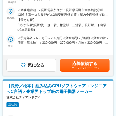
べく、豊富な知識と高度な技術を融合した独自の情報サービス提
仕事内容
供を行っていきます。
■業務概要：
＜勤務地詳細1＞長野営業所住所：長野県長野市大字鶴賀緑町
当部署は文教分野と公共分野を2本の柱として事業展開していま
1393-3 富士火災長野ビル3階受動喫煙対策：屋内全面禁煙＜勤務
■働く環境
す。
勤務地
地詳細2＞第2ビル住所：長野県松本市和田4010-8 勤務地最寄駅：
◇平均勤続年数14.4年と『長期的、かつ継続的に成長を目指せる
【最寄り駅】
文教分野では教育委員会や教育現場、公共分野では県庁を含む自
中央東線／JR松本駅受動喫煙対策：屋内全面禁煙
環境』を整えています。
市役所前駅(長野県)、森口駅、権堂駅、三溝駅、長野駅、下島駅
治体をターゲットとし、デジタル化やDXの実現を支援していま
◇福利厚生(手当額は一例)：キッセイ健康保険組合、キッセイ企業
(松本電鉄線)
す。
年金基金、確定拠出年金、労災上積、キッセイグループ共済会、
マルチベンダー対応のSIerとして、顧客の課題に寄り添った最適
＜予定年収＞630万円～790万円＜賃金形態＞月給制＜賃金内訳＞
持家促進手当、資格取得奨励金、子ども手当(子一人につき1.5万
な提案を行い、システム構築やサービスを提供しています。
月額（基本給）：330,000円～370,000円＜月給＞330,000円～
円/月)、住宅手当(自家居住者用)、住宅補助(地区/扶養状況に応じ
コンサルティングから導入・保守まで、ワンストップで提供して
給与
370,000円＜昇給有無＞有＜残業手当＞有＜給与補足＞※上記年収
て約3万円～8万円程度)、別居手当/帰省手当(単身赴任者用)、都市
おります。
は月想定残業時間20時間の残業手当、他諸手当を含みます（想定
手当(東京地区居住者用)
また、自社単独で大量の端末導入を行える体制と設備を有してい
月収：約38万円～47万円）■昇給：年1回（4月）■賞与：年2回
る点が強みとなっています。
（7月、12月）賃金はあくまでも目安の金額であり、選考を通じ
応募依頼する
気になる
て上下する可能性があります。月給(月額)は固定手当を含めた表記
変更の範囲：会社の定める業務
（エージェントサービス）
＜主な納入実績＞
です。
- 学校や公共施設向けの小規模から大規模までのIT機器導入
- GIGAスクール構想に基づく1人1台端末の納入
- 教育現場に対するICT活用支援サービス
【長野／松本】組み込みCPUソフトウェアエンジニア
- 校務支援システム等の校務DX支援
＜C言語＞◆業界トップ級の電子機器メーカー
- クラウド化・セキュリティ対策・仮想化基盤構築
株式会社ティアンドデイ
＜詳細＞
正社員
・セキュリティ技術、仮想化技術を中心にインフラ基盤の最適化
提案
・システム導入（インフラ）におけるプロジェクトマネジメント