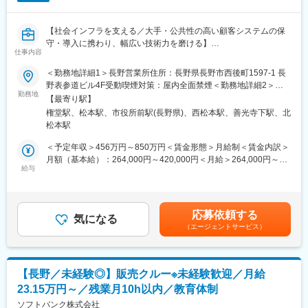
まず入社4日間ほど導入研修を実施いたします。
現場経験豊富な社員が研修講師を務め、基本的なビジネスマナー
【社会インフラを支える／大手・公共性の高い顧客システムの保
や商材知識、店頭での立ち振る舞い等、実務に基づいた丁寧な指
守・導入に携わり、幅広い技術力を磨ける】
導のもと、基礎的な内容から学んでいただきます。
仕事内容
その後は店舗配属となり、長年に渡るノウハウ等を凝縮した実践
■業務内容：
形式のフォローアップ(OJT)研修や先輩社員とのロールプレイン
＜勤務地詳細1＞長野営業所住所：長野県長野市西後町1597-1 長
コンピューターシステムの保守、導入等のフィールドサービスを
グ、eラーニング研修等を通して、着実に成長できる環境をご用意
野表参道ビル4F受動喫煙対策：屋内全面禁煙＜勤務地詳細2＞松
お任せします。
してます。
勤務地
本SS住所：長野県松本市中央2-1-27 松本本町第一生命ビルディン
【最寄り駅】
グ2F受動喫煙対策：屋内全面禁煙変更の範囲：会社の定める事業
権堂駅、松本駅、市役所前駅(長野県)、西松本駅、善光寺下駅、北
■対象プロダクト：
■キャリアパス
所（リモートワーク含む）
松本駅
ユニシス、CISCO、HP、DELL、他多数
まず1人前の接客技術を身に着けていただき、徐々に後輩指導やリ
・保守：顧客の契約に応じて現地にて修復作業（シフト勤務※詳細
ーダー業務もお任せいたします。
＜予定年収＞456万円～850万円＜賃金形態＞月給制＜賃金内訳＞
別欄）
さらに正社員登用後は店舗マネジメントやエリアマネジメント、
月額（基本給）：264,000円～420,000円＜月給＞264,000円～
・導入：顧客へのH／W機器の設置作業やキッティング作業
ジョブポスティング制度を活用して営業企画やマーケティング、
給与
420,000円＜昇給有無＞有＜残業手当＞有＜給与補足＞※年齢・能
グループ企業でご活躍いただく等、多岐にわたるキャリアアップ
力・経験等考慮の上、当社規定により決定します。■昇給：年1回
■特徴：
が目指せます。
（4月）■賞与：年2回（6月、12月）賃金はあくまでも目安の金額
◇フィールドサービスエンジニアの将来像として保守、導入をベ
であり、選考を通じて上下する可能性があります。月給(月額)は固
応募依頼する
ースに＋αの知識を身に着けて社内関連部署と連携してお客様へ魅
■正社員登用制度
気になる
定手当を含めた表記です。
（エージェントサービス）
力あるサービスを提供することを目指しています。
半年に1回（年2回）受験いただくことができ、
◇そのため、コンピューターのハードウェア障害対応経験者で即
全国で年間100名以上の方が正社員化されております。
戦力であることは必須ですが、コミュニケーション能力と向上心
を重視しています。
■目標設定
【長野／未経験◎】販売クルー※未経験歓迎／月給
◇対応プロダクトについては多岐にわたるため、何らかの保守経
ノルマはなく「販売実績やお客様満足度」に関する目標を設定い
23.15万円～／残業月10h以内／教育体制
験があれば拘らず、事後の研修でフォローアップ可能。業務性質
たします。
上、客先訪問対応はありますがテレワークでの業務も拡大中で
ソフトバンク株式会社
販売目標は、チームとしての目標値が各クルーに分配される仕組