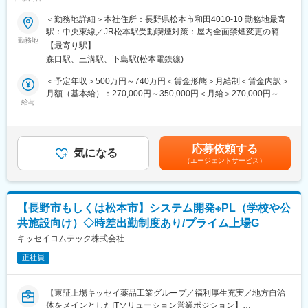
■業務内容：
育成担当1名、給与担当4名
労務グループにおいて、以下の業務を中心に、労務業務全般を担
＜勤務地詳細＞本社住所：長野県松本市和田4010-10 勤務地最寄
当していただきます。
駅：中央東線／JR松本駅受動喫煙対策：屋内全面禁煙変更の範
■当社について：
＜具体的な仕事内容＞
勤務地
囲：会社の定める事業所
株式会社TOSYS（トーシス）は、コムシスグループの中核企業と
【最寄り駅】
・労務管理
して、情報通信インフラの構築からITソリューション提供まで幅
森口駅、三溝駅、下島駅(松本電鉄線)
給与計算／社会保険／勤怠管理／入社、退職に関する手続き／福
広く手掛ける総合エンジニアリング企業です。
利厚生
＜予定年収＞500万円～740万円＜賃金形態＞月給制＜賃金内訳＞
主力事業は、光ファイバーや通信ネットワークなどの有線ネット
月額（基本給）：270,000円～350,000円＜月給＞270,000円～
ワーク設備、携帯電話基地局などのモバイルネットワーク設備の
■組織構成：
給与
350,000円＜昇給有無＞有＜残業手当＞有＜給与補足＞※上記年収
構築・保守に加え、電気設備工事や社会インフラ関連工事です。
管理者1名・メンバー2名
は月想定残業時間20時間の残業手当、他諸手当を含みます■昇
さらに、クラウドサービス、データセンター、Microsoft 365・
給：年1回（4月）■賞与：年2回（7月、12月）賃金はあくまでも
Azure活用支援、セキュリティ対策、生成AI活用支援などのITビジ
■キャリアパス：
目安の金額であり、選考を通じて上下する可能性があります。月
ネスも展開しています。
応募依頼する
メンバーとして業務をお任せ後、ゆくゆくマネージャーへのキャ
気になる
給(月額)は固定手当を含めた表記です。
長年培った通信インフラ技術を強みに、信越エリアを中心に企業
（エージェントサービス）
リアアップもスペシャリストとして業務専門性を高めるキャリア
や自治体のDX推進を支援し、地域社会の安全・安心な情報通信基
もございます。ご本人の希望・適性に合わせてキャリアを築くこ
盤を支えるとともに、次世代のデジタル社会づくりに貢献してい
とが可能です。
ます。
【長野市もしくは松本市】システム開発※PL（学校や公
■当社について：
変更の範囲：会社の定める業務
共施設向け）◇時差出勤制度あり/プライム上場G
システムインテグレーション、システムリソース、メディカルシ
ステム、情報関連機器販売を事業とするシステムインテグレータ
キッセイコムテック株式会社
です。
正社員
現在、実現されつつある高度情報ネットワーク社会は、距離や時
間、コミュニケーションの概念を大きく様変わりさせ、『人・
物・金』だけではなく、『時間・情報・文化』等が重要な経営資
【東証上場キッセイ薬品工業グループ／福利厚生充実／地方自治
源となる時代を迎えています。その高度情報化社会の発展を担う
体をメインとしたITソリューション営業ポジション】