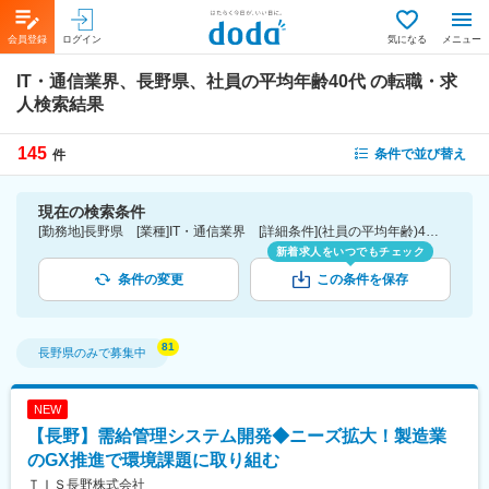
会員登録
ログイン
気になる
メニュー
IT・通信業界、長野県、社員の平均年齢40代
の転職・求
人検索結果
145
条件で並び替え
件
現在の検索条件
[勤務地]長野県 [業種]IT・通信業界 [詳細条件](社員の平均年齢)40代
新着求人をいつでもチェック
条件の変更
この条件を保存
長野県
のみで募集中
NEW
【長野】需給管理システム開発◆ニーズ拡大！製造業
のGX推進で環境課題に取り組む
ＴＩＳ長野株式会社