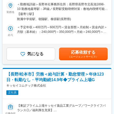
ーションは取りやすいです。
＜勤務地詳細＞長野本社事務所住所：長野県長野市北長池1898-
業務は特定分野だけでなく、適性に合わせて様々な分野にも携わ
■業務内容：
10 勤務地最寄駅：JR線／長野駅受動喫煙対策：敷地内喫煙可能場
っていただきます。
当社総務人事部にて、人事担当・中途採用担当として下記業務を
勤務地
所あり変更の範囲：会社の定める事業所（リモートワーク含む）
【最寄り駅】
主にご担当いただきます。
■やりがい：
附属中学前駅、朝陽駅、柳原駅(長野県)
弊社の製品は、小型ながらも、温度測定や電源制御などのアナロ
▽具体的には
＜予定年収＞400万円～600万円＜賃金形態＞月給制＜賃金内訳＞
グ回路とCPU周辺のデジタル回路が混在し、また独自の小電力無
・採用業務 … 中途採用の求人票作成、採用媒体・エージェント対
月額（基本給）：240,000円～350,000円＜月給＞240,000円～
線、無線LANやBluetoothなどの無線技術が組み込まれています。
応、選考調整、内定者フォロー
給与
350,000円＜昇給有無＞有＜残業手当＞有＜給与補足＞■昇給：年
これらの多岐な技術要素を組み合わせて新しい製品を作っていく
・人事制度・評価運用 … 人事評価シートの配布・回収・進捗管
1回■賞与：年2回（4ヵ月～を想定）賃金はあくまでも目安の金額
過程を経験していただけます。
理、評価制度運用に関する部門サポート
であり、選考を通じて上下する可能性があります。月給(月額)は固
新しい技術要素も常に模索し開拓していきますので、柔軟に対応
・労務管理 … 勤務時間・時間外労働・有給取得状況の管理、年次
定手当を含めた表記です。
できるエンジニアの方々をお待ちしています。
応募依頼する
有給休暇の取得推進
気になる
（エージェントサービス）
・人員管理 … 人員配置・異動・出向・転籍に関する手続き、人員
■キャリア：
数の集計・報告
発するのは自社オリジナルブランド製品の為、個々のスキルに応
・労使・グループ会社対応 … 労働組合対応の補佐、グループ各社
じて、ハードウェア設計だけにとどまらず、ソフトウェア設計、
の人事情報の取りまとめ・報告
アプリやWebサービス、企画などにも関わることができます。
【長野/松本市】労務＜給与計算・勤怠管理＞年休123
・規程・法対応 … 法改正対応、人事関連規程の整備・改定
自分の影響力の範囲を限定せず、多面的に活躍したい方にはとて
日・転勤なし・平均勤続14.9年◆プライム上場G
・業務改善 … Microsoft 365・Power Platformを活用した人事業務
も魅力的な職場です。
の電子化・効率化推進 など
キッセイコムテック株式会社
変更の範囲：会社の定める業務
正社員
■組織構成：
所属する総務人事部には、総務（3～4名）、人事（8名）、コン
プライアンス推進室（1名）および各部門長が所属しています。
【東証プライム上場キッセイ薬品工業グループ／ワークライフバ
・人事の人員構成：30代～50代／男性2名、女性6名
ランス◎／福利厚生充実】
・業務のすみ分け：人事担当＆中途採用担当1名、新卒担当2名、
仕事内容