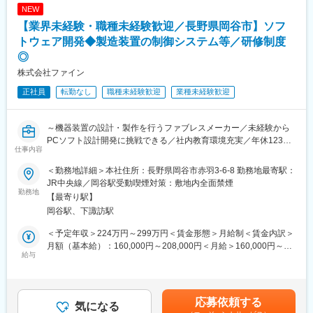
■詳細：
NEW
案件の規模によりますが、受注金額は500~600万ほど、打合せか
【業界未経験・職種未経験歓迎／長野県岡谷市】ソフ
ら納品まで3か月～半年くらいの案件が多いです。既存顧客からの
機能追加案件も対応します。
トウェア開発◆製造装置の制御システム等／研修制度
【取引先例】
◎
建設業界、広域法人（医師会とか弁護士会、司法書士）
株式会社ファイン
調査士会や司法書士会ではシェアトップクラスです。
正社員
転勤なし
職種未経験歓迎
業種未経験歓迎
■組織、環境：
50代～20代の社員７名が活躍しています。
無理な依頼はなく自分のスケジュールで業務を進められることが
～機器装置の設計・製作を行うファブレスメーカー／未経験から
でき、大変な時には声をかけあって助け合う環境のため、20年以
PCソフト設計開発に挑戦できる／社内教育環境充実／年休123日
仕事内容
上勤務している社員がいるなど定着率が高い点も当社の魅力で
／所定労働7.5時間～
す。
＜勤務地詳細＞本社住所：長野県岡谷市赤羽3-6-8 勤務地最寄駅：
■業務概要：
JR中央線／岡谷駅受動喫煙対策：敷地内全面禁煙
■魅力：
お客様の生産性の合理化・省力化や計測の自動化を目指すための
勤務地
【最寄り駅】
・建築業界や司法書士会などのシステム開発を行っている当社。
機器装置の設計・製作を行っているファブレスメーカーの当社で
岡谷駅、下諏訪駅
専門的な業界のお客様が多く、調査士会や司法書士会ではシェア
以下の業務を担当していただきます。
トップクラスです。
＜予定年収＞224万円～299万円＜賃金形態＞月給制＜賃金内訳＞
・お問い合わせから納品、納品後のフォローまで一貫して対応し
■具体的には：
月額（基本給）：160,000円～208,000円＜月給＞160,000円～
ている点が当社の強みの１つです。一貫して対応できるからこ
・PCソフト設計・開発（業務全体の7割程度）
給与
208,000円＜昇給有無＞有＜残業手当＞有＜給与補足＞■昇給：年
そ、お客様からも安心してお任せいただき、多くの信頼もいただ
└ 開発するソフト：製造装置の制御システムやホストコンピュー
1回（6,000円／月）■賞与：年1回（決算賞与）／2.0か月（前年
いています。
タの生産情報を統合管理するCIMシステム、生産ラインや現場に
度実績）■職能給：経験年数および実績評価により1万円～3万円
合った生産管理システム（進捗・品質・在庫管理 等）
／月の支給制度あり※経験年数と実績評価により能力給から役職手
応募依頼する
変更の範囲：本文参照
・画像処理プログラムの開発
気になる
当6万円～12万円へ変更有賃金はあくまでも目安の金額であり、