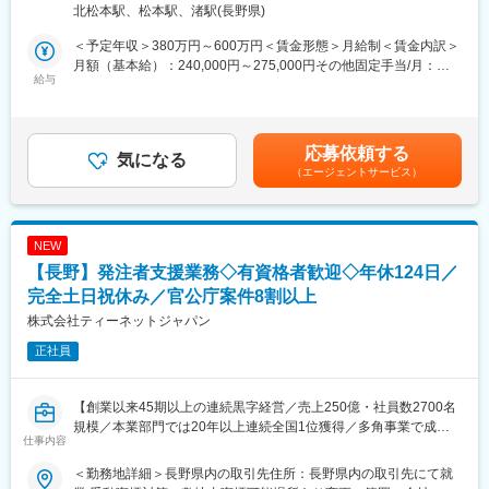
北松本駅、松本駅、渚駅(長野県)
■長く安心して働ける制度：
◇基幹システムの改修作業
社員一人ひとりが、自身のライフプランに応じて安心して働ける
＜予定年収＞380万円～600万円＜賃金形態＞月給制＜賃金内訳＞
よう、さまざまな制度を用意しています。
■開発言語、ツール：
月額（基本給）：240,000円～275,000円その他固定手当/月：
・フレックスタイム制度：社員が働く時間帯を選択できるフレッ
Delphi、IBM i（AS／400）、CELF
給与
20,000円～50,000円＜月給＞260,000円～325,000円＜昇給有無
クスタイム制を導入しています。
＞有＜残業手当＞有＜給与補足＞※経験、能力、前職給与を考慮し
・リモートワーク：上司との合意のものと、社員それぞれのライ
■ポジションの魅力：
た上で決定■昇給：年1回（7月）■賞与：年2回（6月･12月）※業
フスタイルにあわせた働き方のひとつとして、全社員が利用でき
運用保守作業だけでなく、システム改修や改善提案にも積極的に
績賞与支給対象者は年1回（6月）＜年収内訳＞（基本給+業務手
応募依頼する
ます。
関わることができます。現場の課題を拾い上げ、より良い仕組み
気になる
当）×12ヶ月分+予定賞与その他固定手当（業務手当）は10～20時
・離職率は業界平均を大幅に下回っています。このことからも、
（エージェントサービス）
づくりを自ら提案できるため、「言われたことをやる」だけでは
間相当の時間外手当として支給します（超過分は追加支給）賃金
働きやすい環境・風土であることがうかがえます。
ないやりがいがあります。
はあくまでも目安の金額であり、選考を通じて上下する可能性が
開発領域としてスクラッチ開発とローコード開発どちらもあり、
あります。月給(月額)は固定手当を含めた表記です。
■働く環境：
課題解決に向けた最適な実現方式の提案を行い、お客様と一緒に
NEW
・中途入社者やUターン・Iターン入社者の比率も多く、多様な経
プロジェクトを推進します。
【長野】発注者支援業務◇有資格者歓迎◇年休124日／
験・スキルを持った社員が働いています。
・本社周辺は、豊かな自然に囲まれています。社屋も2020年12月
■入社後のキャリアパス：
完全土日祝休み／官公庁案件8割以上
に改装。快適な環境で働くことができます。
入社後はリーダーの元、基幹システムの運用・保守業務を担当し
株式会社ティーネットジャパン
ます。顧客との打ち合わせにも参加していただき、顧客の考え方
正社員
や求めているものを吸収して業務に活かしてもらいます。最終的
には、運用・保守業務のリーダーになってもらい、担当領域の推
進及び拡大に繋げてほしいです。
【創業以来45期以上の連続黒字経営／売上250億・社員数2700名
規模／本業部門では20年以上連続全国1位獲得／多角事業で成長
仕事内容
展開する優良企業】
＜勤務地詳細＞長野県内の取引先住所：長野県内の取引先にて就
【職務概要】