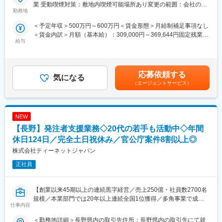
当社は国土交通省、農林水産省や地方自治体などと業務委託契約
業 受動喫煙対策：敷地内喫煙可能場所あり変更の範囲：会社の定
・在籍人数：全国9支社にて約1,000名以上の技術が活躍しており
を結び、案件の8割以上が官公庁案件です。
勤務地
める事業所
ます！中途入社者、多数活躍中！
インフラなど大規模な案件を担当することが多く、公共工事が円
＜予定年収＞500万円～600万円＜賃金形態＞月給制補足事項なし
滑に進むよう施工管理や資料作成業務などを担当していただきま
＜賃金内訳＞月額（基本給）：309,000円～369,644円固定残業手
【ワークライフバランスが整う環境】
す。
給与
当/月：108,630円～130,356円（固定残業時間45時間0分/月）超
◎みなし公務員とも呼ばれるのが発注者支援業務です！
過した時間外労働の残業手当は追加支給＜月給＞417,630円～
働く環境、退社時間や休日も公務員に準拠！発注者支援業務は職
◇発注者支援とは
500,000円（一律手当を含む）＜昇給有無＞有＜残業手当＞有＜
場が官公庁の公務員と同じです。
国や都道府県、政令都市など官公庁が発注する公共事業（河川・
給与補足＞■昇給：年1回（4月）■賞与：なし（正社員移行した場
◎勤務時間や休日も公務員に準拠！基本的に土日や祝日が休みと
道路工事等）の発注業務をサポートすることです。
応募依頼する
気になる
合には支給対象）■モデル年収：540万円／35歳・経験10年…月額
なり、働きやすい環境が用意されています！
工事の積算や検査などの業務を公務員に代わって行うことで、ワ
（エージェントサービス）
35万円＋残業手当・一律手当600万円／40歳・経験15年…月額37
◎官公庁は「働き方改革」を推進する立場にあるので、残業は少
ークライフバランス良く働くことが可能です。
万円＋残業手当・一律手当賃金はあくまでも目安の金額であり、
ない傾向です！社内・社外業務比率もほぼ50:50と、室内での事務
選考を通じて上下する可能性があります。月給(月額)は固定手当を
業務が多いのも特徴です！
【具体的な業務】
含めた表記です。
NEW
・公共事業における各種資料作成や工事費用の算出補助
変更の範囲：無
・工事を実行するために必要な資料作成
【長野】発注者支援業務◇20代の若手も活動中◇年間
・工事の施工状況チェック
休日124日／完全土日祝休み／官公庁案件8割以上◎
・工事検査などへの参加・立ち合い
株式会社ティーネットジャパン
【ポジションの詳細】
正社員
・想定勤務地：新潟・石川・富山・岐阜・長野
※なるべくご自宅近くの案件先をご紹介できるよう努めております
・主な取引先：国土交通省、農林水産省、地方自治体、鉄道運輸
【創業以来45期以上の連続黒字経営／売上250億・社員数2700名
機構、各種団体、大手ゼネコン
規模／本業部門では20年以上連続全国1位獲得／多角事業で成長
仕事内容
・実績事例：瀬戸大橋、四国 国道改築工事、南三陸町護岸工事・
展開する優良企業】
東日本大震災復興、他多数
＜勤務地詳細＞長野県内の取引先住所：長野県内の取引先にて就