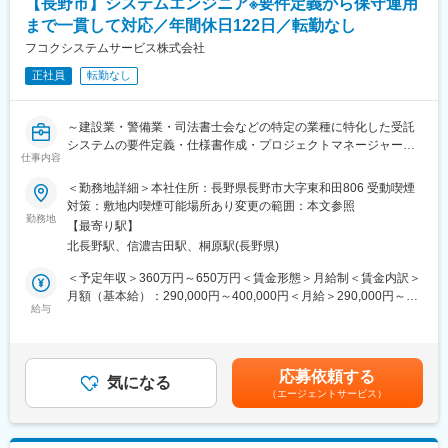
【長野市】システムエンジニア※要件定義から保守運用
■入社後について：
まで一貫して対応／年間休日122日／転勤なし
OJTおよび部門主導の研修にて、業務を習得していただきます。
フコクシステムサービス株式会社
正社員
転勤なし
■魅力：
ソフトウェア開発だけではなく、ユーザー目線で考える要件定
義、実現すべき機能を定義する仕様設計などにも関われます。
～建設業・警備業・司法書士会などの特定の業種に特化した受託
更に最先端技術開発に関連するプロジェクトも豊富で、新しい分
システムの要件定義・仕様書作成・プロジェクトマネージャー業
野へのチャレンジも可能です。
仕事内容
務～
■当社について：
＜勤務地詳細＞本社住所：長野県長野市大字東和田806 受動喫煙
■業務内容：
TIS長野は、TISインテックグループの地域事業会社として2015年
対策：敷地内喫煙可能場所あり変更の範囲：本文参照
営業が受注した案件に対して、お客様との打合せから仕様書作成
勤務地
7月に設立されました。安定した経営基盤のもと、県内外のお客様
【最寄り駅】
までプロジェクトマネージメントを含めて対応いただきます。
に対しグループの高い技術力を活かした高品質なITソリューショ
北長野駅、信濃吉田駅、桐原駅(長野県)
＜受注前＞
ンサービスを提供しています。
◇お客様が要求に対する実装方法の検討
＜予定年収＞360万円～650万円＜賃金形態＞月給制＜賃金内訳＞
◇開発工数の算出
変更の範囲：会社の定める業務
月額（基本給）：290,000円～400,000円＜月給＞290,000円～
給与
400,000円＜昇給有無＞有＜残業手当＞有＜給与補足＞■昇給：年
＜受注後＞
１回■賞与：年2回（7月・12月）賃金はあくまでも目安の金額で
◇要件定義
あり、選考を通じて上下する可能性があります。月給(月額)は固定
◇要件に基づきお客様と仕様の打合せ
手当を含めた表記です。
応募依頼する
◇仕様書作成
気になる
（エージェントサービス）
◇プロジェクトマネージメント
※プログラムの作成まで実施いただいて構いません。