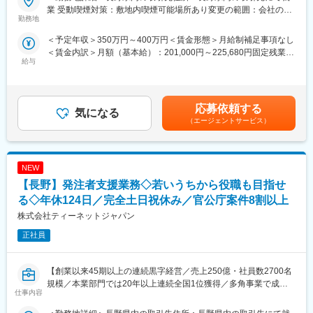
・在籍人数：全国9支社にて約1,000名以上の技術が活躍しており
【職務概要】
業 受動喫煙対策：敷地内喫煙可能場所あり変更の範囲：会社の定
ます！中途入社者、多数活躍中！
当社は国土交通省、農林水産省や地方自治体などと業務委託契約
勤務地
める事業所
を結び、案件の8割以上が官公庁案件です。
＜予定年収＞350万円～400万円＜賃金形態＞月給制補足事項なし
【ワークライフバランスが整う環境】
インフラなど大規模な案件を担当することが多く、公共工事が円
＜賃金内訳＞月額（基本給）：201,000円～225,680円固定残業手
◎みなし公務員とも呼ばれるのが発注者支援業務です！
滑に進むよう施工管理や資料作成業務などを担当していただきま
給与
当/月：31,400円～40,320円（固定残業時間20時間0分/月）超過し
働く環境、退社時間や休日も公務員に準拠！発注者支援業務は職
す。
た時間外労働の残業手当は追加支給＜月給＞232,400円～266,000
場が官公庁の公務員と同じです。
円（一律手当を含む）＜昇給有無＞有＜残業手当＞有＜給与補足
◎勤務時間や休日も公務員に準拠！基本的に土日や祝日が休みと
◇発注者支援とは
＞■昇給：年1回（7月）■賞与：年2回（6月、12月）※正社員移行
なり、働きやすい環境が用意されています！
国や都道府県、政令都市など官公庁が発注する公共事業（河川・
応募依頼する
気になる
前は毎月手当として支給（年間で見た受給金額に影響が出ないよ
◎官公庁は「働き方改革」を推進する立場にあるので、残業は少
道路工事等）の発注業務をサポートすることです。
（エージェントサービス）
う考慮あり）■モデル年収：540万円／35歳・経験10年…月額35
ない傾向です！社内・社外業務比率もほぼ50:50と、室内での事務
工事の積算や検査などの業務を公務員に代わって行うことで、ワ
万円＋残業手当・一律手当600万円／40歳・経験15年…月額37万
業務が多いのも特徴です！
ークライフバランス良く働くことが可能です。
円＋残業手当・一律手当賃金はあくまでも目安の金額であり、選
考を通じて上下する可能性があります。月給(月額)は固定手当を含
変更の範囲：無
NEW
【具体的な業務】
めた表記です。
・公共事業における各種資料作成や工事費用の算出補助
【長野】発注者支援業務◇若いうちから役職も目指せ
・工事を実行するために必要な資料作成
る◇年休124日／完全土日祝休み／官公庁案件8割以上
・工事の施工状況チェック
株式会社ティーネットジャパン
・工事検査などへの参加・立ち合い
正社員
【ポジションの詳細】
・想定勤務地：新潟・石川・富山・岐阜・長野
※なるべくご自宅近くの案件先をご紹介できるよう努めております
【創業以来45期以上の連続黒字経営／売上250億・社員数2700名
・主な取引先：国土交通省、農林水産省、地方自治体、鉄道運輸
規模／本業部門では20年以上連続全国1位獲得／多角事業で成長
仕事内容
機構、各種団体、大手ゼネコン
展開する優良企業】
・実績事例：瀬戸大橋、四国 国道改築工事、南三陸町護岸工事・