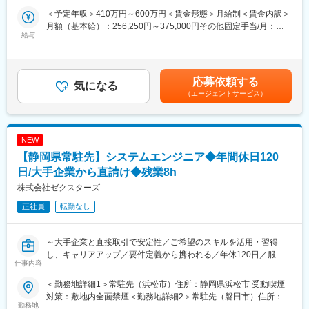
くの問い合わせを頂いております。今後さらなる受注獲得にむけ
する運転免許証発行業務を技術面から支え、社会貢献を実感でき
先（磐田市）住所：静岡県磐田市 受動喫煙対策：敷地内全面禁煙
＜予定年収＞410万円～600万円＜賃金形態＞月給制＜賃金内訳＞
た、体制強化のための増員募集です。
ます。
変更の範囲：会社の定める事業所
月額（基本給）：256,250円～375,000円その他固定手当/月：
・保守だけでなく課題発見や提案にも携われます。現場の声を起
給与
15,000円～18,752円＜月給＞271,250円～393,752円＜昇給有無
■業務内容
点に新しいサービス導入へつなげるなど、顧客価値を創出できる
＞有＜残業手当＞有＜給与補足＞■賞与：年2回×1.5か月分 ※一
社内開発のSE／PGとして主に請負案件を担当していただきま
やりがいがあります。
回は評価に依る■モデル年収：SE→500‐600万／PL→550‐750万■
す。
・働きやすい環境が整っています。社用車貸与や研修制度など安
平均残業時間8時間分手当込み賃金はあくまでも目安の金額であ
応募依頼する
心して長く働ける制度も魅力です。
気になる
り、選考を通じて上下する可能性があります。月給(月額)は固定手
■入社後の流れ
（エージェントサービス）
当を含めた表記です。
3か月間リモートで配属案件ごとの研修を受講いただき、配属され
変更の範囲：会社の定める業務
ます。配属後は試用期間を経てプロジェクトに参加いただきま
す。
NEW
■業務の流れ
【静岡県常駐先】システムエンジニア◆年間休日120
（1）経営担当に同伴し開発エンジニアとして案件発注先との打合
日/大手企業から直請け◆残業8h
せ
株式会社ゼクスターズ
（2）請け負った案件に沿って要件定義・基本設計
（3）システムに必要な機能や画面等の具体的な仕様を作成・問題
正社員
転勤なし
なければ実際にコードを書いて開発
（4）テストの後リリース
～大手企業と直接取引で安定性／ご希望のスキルを活用・習得
■仕事の特徴
し、キャリアアップ／要件定義から携われる／年休120日／服装
仕事内容
≪主な案件≫
自由／過度に干渉しない社風～
自動車用ワイヤーハーネス製造データ設計支援システム 等
＜勤務地詳細1＞常駐先（浜松市）住所：静岡県浜松市 受動喫煙
※今後通信系や海外からのパッケージソフト案件の受注も想定
■採用背景
対策：敷地内全面禁煙＜勤務地詳細2＞常駐先（磐田市）住所：静
※数か月単位のものから数十年単位のものまで幅広い案件を対応
当社は大企業及び一部上場企業との直接取引をメインとしてお
勤務地