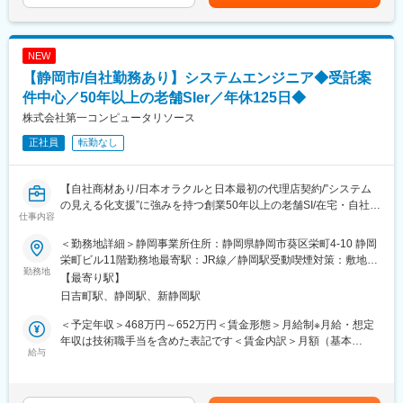
ルアップをしていきたい方、大歓迎です。
・製造業：無線環境調査・改善・アクセスポイントリプレース
（14台）
変更の範囲：会社の定める業務
■組織体制
NEW
・東海支社社員数：70名
【静岡市/自社勤務あり】システムエンジニア◆受託案
配属先：インフラソリューション部：21名
■入社後
件中心／50年以上の老舗SIer／年休125日◆
・案件状況に応じて、社内請負案件または客先常駐（SES）での
株式会社第一コンピュータリソース
勤務となります。具体的なアサイン先は、ご本人の適性や案件状
正社員
転勤なし
況を考慮して決定します。客先常駐の場合は、浜松市内または近
郊の案件が中心です。
・入社後は、毎月1on1を実施し、情報交換を進めながら、アサイ
【自社商材あり/日本オラクルと日本最初の代理店契約/”システム
ン先が適正かどうかを面談で決めます。
の見える化支援”に強みを持つ創業50年以上の老舗SI/在宅・自社勤
■働く環境
仕事内容
務あり（原則出社）】
1案件あたり2～4名のチームで参画。
小～中規模案件では、顧客ヒアリング、構成検討・提案・構築ま
＜勤務地詳細＞静岡事業所住所：静岡県静岡市葵区栄町4-10 静岡
■概要
で一貫して担当。
栄町ビル11階勤務地最寄駅：JR線／静岡駅受動喫煙対策：敷地内
創業（1969年）以来、半世紀にわたってお客様の開発を手掛けて
勤務地
顧客折衝や提案資料作成など、上流工程にもチャレンジ可能。
喫煙可能場所あり変更の範囲：会社の定める事業所（リモートワ
【最寄り駅】
きた同社。システムに対する度重なる改修・機能追加要望によっ
ーク含む）
日吉町駅、静岡駅、新静岡駅
てブラックボックス化した設計書のソースコードをトレース、シ
変更の範囲：会社の定める業務
ステムの見える化やマイグレーション要望に対応し成長してきま
＜予定年収＞468万円～652万円＜賃金形態＞月給制※月給・想定
した。浜松拠点は中部のエンドユーザーを中心とした直接受託開
変更の範囲：会社の定める業務
年収は技術職手当を含めた表記です＜賃金内訳＞月額（基本
発が主となっており、業界は製造、物流、公共、エネルギー（石
給与
給）：300,000円～415,000円＜月給＞300,000円～415,000円＜
油・ガス）が多く、それ以外も多種多様です。提案から要件定
昇給有無＞有＜残業手当＞有＜給与補足＞昇給：年1回（4月）賞
義、設計、開発、保守まで全てのフェーズを実施しています。
与：年3回（7月、12月/4ヶ月分、決算賞与）モデル年収：30歳
（言語:Java,.NET,RPG,COBOL）。