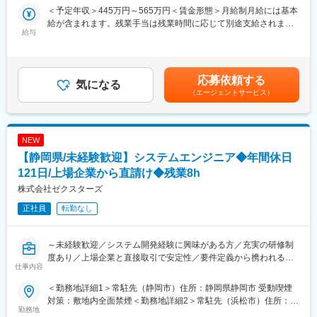
献していただきます。
■ポジションの魅力
＜予定年収＞445万円～565万円＜賃金形態＞月給制月給には基本
■具体的な業務内容
・現在、女性セールスエンジニアも活躍中です。
給が含まれます。残業手当は残業時間に応じて別途支給されま
・免許証発行機器・撮影機器・プリンター等の点検業務
給与
顧客先常駐ですが、担当エリアを任されるからこそ、自身の裁量
す。＜賃金内訳＞月額（基本給）：274,100円～339,600円＜月給
・部品交換やメンテナンス、軽微な修理対応
で働くことができます。
＞274,100円～339,600円＜昇給有無＞有＜残業手当＞有＜給与補
・機器トラブル時の障害切り分け・復旧対応
また、他県担当者との情報共有も活発で、トラブル発生時には相
足＞賞与実績:年2回支給（6月、12月）賃金はあくまでも目安の金
・機器の仕上がり品質確認
談しながら対応を進められるため、一人で抱え込む必要はありま
額であり、選考を通じて上下する可能性があります。月給(月額)は
応募依頼する
・部品在庫管理、報告書作成
気になる
せん。未経験からでも安心して成長できる体制が整っています。
固定手当を含めた表記です。
（エージェントサービス）
・利用職員への操作説明・技術サポート
・年間休日126日、社用車貸与など働きやすい環境が整ってお
・顧客との定期的な情報交換・課題ヒアリング
り、ワークライフバランスを実現しやすい職場です。
・新商材や新サービスの提案活動
・関連施設への定期訪問（月1回程度）
変更の範囲：会社の定める業務
NEW
■組織構成
【静岡県/未経験歓迎】システムエンジニア◆年間休日
静岡エリアでは運転免許センターを中心に担当いただきます。メ
イン拠点へ常駐しながら県内施設を巡回する体制です。全社とし
121日/上場企業から直請け◆残業8h
てはベテラン社員が多く在籍しており、今後の組織活性化と次世
株式会社ゼクスターズ
代人材の育成を見据えた採用となります。
正社員
転勤なし
■入社のサポート体制
入社後は東京本社にて約3週間の研修を実施し、製品知識や保守対
応の基礎を学びます。その後は現場での引継ぎ期間を設け、先輩
～未経験歓迎／システム開発経験に興味がある方／充実の研修制
社員と同行しながら実務を習得。独り立ち後も技術サポート窓口
度あり／上場企業と直接取引で安定性／要件定義から携われる／
や社内専門部署へ相談できるため、一人で問題を抱え込む心配は
仕事内容
年休121日／服装自由／過度に干渉しない社風～
ありません。機械保守経験をお持ちの方であれば比較的スムーズ
にキャッチアップいただける環境です。
＜勤務地詳細1＞常駐先（静岡市）住所：静岡県静岡市 受動喫煙
■採用背景
■ポジションの魅力
対策：敷地内全面禁煙＜勤務地詳細2＞常駐先（浜松市）住所：静
当社は東証上場企業との直接取引をメインとしており、その他多
勤務地
・社会インフラを支える公共性の高い仕事です。多くの人が利用
岡県浜松市 受動喫煙対策：敷地内全面禁煙＜勤務地詳細3＞常駐