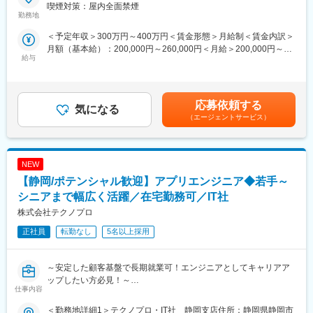
業務系アプリケーション開発とITインフラ構築・保守運用を主な
喫煙対策：屋内全面禁煙
です。※案件切り替え相談可能
業務としており「地域No.1のソリューションプロバイダ」を目指
勤務地
変更の範囲：会社の定める業務
しています。 元々は株式会社ソフィアでしたが、2025年1月1日
■組織、環境
＜予定年収＞300万円～400万円＜賃金形態＞月給制＜賃金内訳＞
～テクバン株式会社東海支社として新たにスタートしました。
・現在20名のエンジニア（客先常駐9名、社内委託業務担当4名、
月額（基本給）：200,000円～260,000円＜月給＞200,000円～
給与
派遣６名、営業1名）が活躍しております。
260,000円＜昇給有無＞有＜残業手当＞有＜給与補足＞※給与詳細
■仕事内容：
・社内の平均年齢は35歳です。
は、経験や能力により決定します。■昇給・昇格：年1回（1月）■
静岡県磐田市にあるお客様先に常駐し、ローコード開発プラット
・社員同士は、仕事に関連するコミュニケーションはとります
定期賞与：年2回（7月・12月）※業績による■決算賞与：年1回（1
フォーム エンジニア（プログラマー）業務を担当します。
が、互いに干渉し合いはしないため、メリハリのある関係となっ
月）※業績による賃金はあくまでも目安の金額であり、選考を通じ
＜具体的には＞
応募依頼する
気になる
ています。
て上下する可能性があります。月給(月額)は固定手当を含めた表記
・顧客社内システムの開発・テスト・運用保守
（エージェントサービス）
です。
・対象：業務系システム（ローコードプラットフォーム含む）
■働き方
・JavaやSQLを用いた開発業務
年休120日、月の平均残業時間は5H程度（※時期により前後のた
・チーム体制での対応（弊社先輩社員と共に常駐）
め、あくまで平均値）、勤務期間に応じてリモート制度可能、と
NEW
プライベートとの両立が可能な環境が整っています。
■ポジションの魅力：
【静岡/ポテンシャル歓迎】アプリエンジニア◆若手～
・残業少な目
シニアまで幅広く活躍／在宅勤務可／IT社
■キャリアアップ
・先輩社員とお客様サイトへ常駐
スキルを磨いていく中で、できることが増えてくると、PG＜SE
株式会社テクノプロ
・ローコード技術のスキル習得も可能
＜PL＜PMと職種および請け負う案件が代わっていき、その分明
・お客様と近い距離で課題解決に貢献できるやりがいあるポジシ
正社員
転勤なし
5名以上採用
確に昇給していきます。
ョンです
■当社について
■当社の特徴：
～安定した顧客基盤で長期就業可！エンジニアとしてキャリアア
当社は静岡県浜松市にて自動車関連製造業を中心に、製品設計支
◎研修制度
ップしたい方必見！～
援システム開発・ソフトウェア開発・ITコンサルタントを行って
仕事内容
入社後3～6ヶ月間の研修として、市場ニーズにマッチする実用性
●転勤無し×残業月平均11.1h×年間休日122日×残業代1分単位で
います。
の高い内容を、現役エンジニアによる講義やEラーニングによって
100%支給
＜勤務地詳細1＞テクノプロ・IT社 静岡支店住所：静岡県静岡市