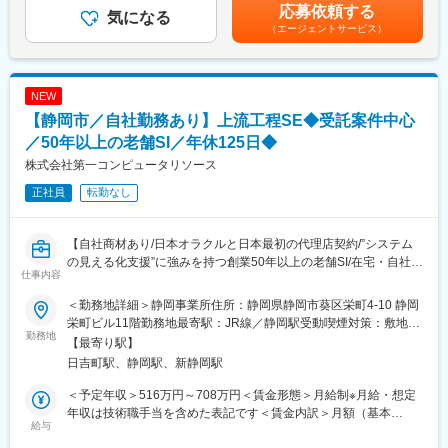
=532万円/36歳=596万円※待遇は経験・スキル、年齢等を考慮の
応募依頼する
気になる
上、決定致します※賃金はあくまでも目安の金額であり、選考を通
（エージェントサービス）
■同社で働くメリット
じて上下する可能性があります賃金はあくまでも目安の金額であ
オープン系言語経験がない方でも現行システムのソース解析など
り、選考を通じて上下する可能性があります。月給(月額)は固定手
活躍の場を用意し、プロジェクトメンバーと一緒にオープン系言
当を含めた表記です。
語の知見を深められる環境をご用意します。また日本オラクルの
NEW
日本初の代理店として培ってきた長年のDB構築・設計の知見を学
【静岡市／自社勤務あり】上流工程SE◆受託案件中心
ぶことが可能です。
／50年以上の老舗SI／年休125日◆
■就業環境
株式会社第一コンピュータリソース
自社勤務は7割、常駐案件は３割で、リモート対応もあります。現
正社員
転勤なし
在東海エリアには300名ほどのメンバーが活動。うちエンジニア
220名規模所属しているエンジニア集団です。またスキルアップ
や資格取得のための研修や勉強会、資格受験の費用負担、3年間の
【自社商材あり/日本オラクルと日本最初の代理店契約/”システム
育児休業、復職後の時短制度、介護休業など働きやすい環境が充
の見える化支援”に強みを持つ創業50年以上の老舗SI/在宅・自社勤
実しており、社員の平均年齢は40歳弱と、この業界では異例とも
仕事内容
務あり（原則出社）】
言えるベテラン揃い。また、離職率が3％台と低い事も働きやすさ
を裏付けていると思います。
＜勤務地詳細＞静岡事業所住所：静岡県静岡市葵区栄町4-10 静岡
■概要
栄町ビル11階勤務地最寄駅：JR線／静岡駅受動喫煙対策：敷地内
創業（1969年）以来、半世紀にわたってお客様の開発を手掛けて
勤務地
■同社の強み
喫煙可能場所あり変更の範囲：会社の定める事業所（リモートワ
【最寄り駅】
きた同社。システムに対する度重なる改修・機能追加要望によっ
日本オラクルの日本初の代理店としての実績。加えて一般的に顧
ーク含む）
日吉町駅、静岡駅、新静岡駅
てブラックボックス化した設計書のソースコードをトレース、シ
客向け開発においてコード構成や仕様書の理解から入る必要があ
ステムの見える化やマイグレーション要望に対応し成長してきま
る中で、自社パッケージ化できるほど、高いソースコード解析力
＜予定年収＞516万円～708万円＜賃金形態＞月給制※月給・想定
した。浜松拠点は中部のエンドユーザーを中心とした直接受託開
に強みを持つ同社は、このエンジニアの工数を低減。エンジニア
年収は技術職手当を含めた表記です＜賃金内訳＞月額（基本
発が主となっており、業界は製造、物流、公共、エネルギー（石
給与
にとってストレスフルな開発の入り口を削減し、且つ顧客にとっ
給）：330,000円～450,000円＜月給＞330,000円～450,000円＜
油・ガス）が多く、それ以外も多種多様です。提案から要件定
てはブラックボックス化したシステムを紐解き、機能改修時、ス