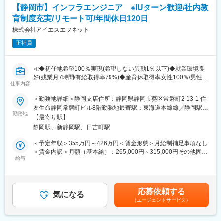
す。偏りのない、自由な発想ができる組織。
【静岡市】インフラエンジニア ※IUターン歓迎/社内教
・3D形状検討、3Dレイアウト検討
・原価低減検討
育制度充実/リモート可/年間休日120日
変更の範囲：会社の定める業務
・サプライヤとの調整、仕様提示、部品発注書作成
株式会社アイエスエフネット
・関連資料作成
正社員
＜使用ツール＞
3DCAD（CATIAまたはNX）
≪◆初任地希望100％実現(希望しない異動1％以下)◆就業環境良
■研修体制：
好(残業月7時間/有給取得率79%)◆産育休取得率女性100％/男性
研修が充実しているため職種未経験者や学校での学習のみでブラ
仕事内容
74％≫
ンクがある方もご活躍いただけます！
■職務内容：
◎基本研修（数日間）：ビジネスマナー、基礎知識・スキルなど
＜勤務地詳細＞静岡支店住所：静岡県静岡市葵区常磐町2-13-1 住
ネットワークやサーバの運用・保守や監視、PCなどのテクニカル
の研修
友生命静岡常磐町ビル8階勤務地最寄駅：東海道本線線／静岡駅受
サポートを担当頂きます。
勤務地
◎専門研修（約2～4週間）：CAD操作方法・業界理解・業務に必
動喫煙対策：敷地内全面禁煙変更の範囲：会社の定める事業所
【最寄り駅】
要な専門用語などの座学研修
静岡駅、新静岡駅、日吉町駅
■職務概要：
◎OJT研修（最大6カ月程度）：業務の流れ・進め方など、実務を
大手企業での就業が多く、運用系の案件は数年単位の長期に及び
習得するための教育
＜予定年収＞355万円～426万円＜賃金形態＞月給制補足事項なし
ます。データセンターの移転に関するプロジェクトや、ハード機
＜賃金内訳＞月額（基本給）：265,000円～315,000円その他固定
器メーカーからの依頼によるテクニカルサポートもあります。ま
給与
■入社事例：
手当/月：20,000円＜月給＞285,000円～335,000円＜昇給有無＞
た、ご経験に応じ、将来はネットワークやサーバの構築や設計な
・前職、太陽光発電機の設計、ディーラー営業、施工管理など
有＜残業手当＞有＜給与補足＞※給与詳細は経験を考慮し同社規程
ど、上流工程へチャレンジしていただくなどキャリアアップが可
様々なご経験を持った方が未経験から活躍中！
により決定■昇給：年2回※人事評価制度による昇給あり残業代、
能な環境です。
・入社の決め手は、大手ならではの充実した研修制度、チーム体
インセンティブ賞与が別途支給となります。賃金はあくまでも目
応募依頼する
■プロジェクト例：
気になる
制での業務、一人ひとりに合わせたキャリアパスがある など
安の金額であり、選考を通じて上下する可能性があります。月給
（エージェントサービス）
・SaaS型監視サービスやバックアップサービス等の維持運用業務
(月額)は固定手当を含めた表記です。
・Windowsサーバの維持保守業務
■当社の魅力：
・某銀行 勘定系システム 維持保守、JP1/AJSにおけるジョブ作成