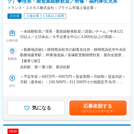
ク）◆理系・製造業経験歓迎／研修・福利厚生充実
■仕事の魅力：
トランス・コスモス株式会社～プライム市場上場企業～
・工場の生産と業績に関わる中核的存在であり、現在～未来にむ
正社員
上場企業
5名以上採用
けた工場運営に大きく携わることができます。
・部員も工場間接組織の中では最も多く、指導や育成を通じて、
自身も成長することができます。
～未経験歓迎／理系・製造経験者歓迎／請負いチーム／年休121
・国内、海外を含めた2輪工場のマザーとして、世界の仲間との会
日以上／土日休み／大手企業を中心に3,000社以上の実績～
話し、時には現地へ赴き課題解決をともに行うことも行います。
仕事内容
★「自動車やバイクが好き」「チームで達成感を味わいたい」
「成長し続けたい」という方が活躍いただけます！
■配属組織について
＜勤務地詳細1＞静岡県浜松市の顧客先住所：静岡県浜松市中央区
【組織のミッション】
勤務地最寄駅：JR東海道線／高塚駅受動喫煙対策：屋内全面禁煙
■募集背景
勤務地
２輪サスペンション・マリン油圧製品は国内、海外のメーカーか
＜勤務地詳細2＞磐田事業所住所：静岡県磐田市 勤務地最寄駅：
【最寄り駅】
当社はBPO業界国内売上トップクラス。人材不足や働き方改革な
ら多くの支持を頂き、日々世界中のお客様へお届けしておりま
東海道本線／御厨駅受動喫煙対策：屋内全面禁煙変更の範囲：会
浜松駅、第一通り駅、新浜松駅
どを背景にBPO市場が右肩上がりで成長しており、ニーズに対応
す。私たちの研究・開発チームは、進化の期待を受けたデマンド
社の定める事業所
していくため新しいメンバーを募集します。
を先取し、実績に裏付けられた新たな製品を生み出し、
＜予定年収＞400万円～600万円＜賃金形態＞月給制＜賃金内訳＞
工場では最先端の技術を備えた製品を安定した品質で生産を行っ
月額（基本給）：230,500円～311,500円その他固定手当/月：
■業務内容
給与
ています。私たちは、そうした技術と生産を支える最適な生産計
5,000円＜月給＞235,500円～316,500円＜昇給有無＞有＜残業手
浜松市の自動車メーカーまたは磐田市の二輪メーカーにて製品設
画や
当＞有＜給与補足＞■昇給：年1回 ■賞与：年2回■固定手当：地
計をお任せします。
資材調達は生産に欠かせない役割を担っており、さらに持続可能
域手当5,000円賃金はあくまでも目安の金額であり、選考を通じて
経験が浅い方やブランクのある方はスケジュール調整や進捗管
な社会を実現するために、生産ロスを無くすことが、効率的かつ
上下する可能性があります。月給(月額)は固定手当を含めた表記で
応募依頼する
理、資料作成などの周辺業務から開始も可能です。
気になる
高品質に
す。
（エージェントサービス）
製品例：内装（トリム/インパネ等）、外装（バンパー/フェンダ
つながり「無駄なものは作らない」ことを常に目標として活動し
ー/ミラー/ワイパー等）
ております。
【組織風土について】
＜具体的な業務＞
20代～60代まで年齢層は幅ひろく、約30％の女性が活躍していま
NEW
・図面作成、出図