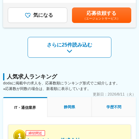
豊富な案件に触れるチャンスがあるためスペシャリストとして自
指示での県外他拠点への移動は年間1～2名となっております。※
2回※人事評価制度による昇給あり残業代、インセンティブ賞与が
分の市場価値、スキルを磨いて頂けるお仕事です！
静岡拠点間の異動は拠点と拠点の間に暮らしており、どちらのエ
別途支給となります。賃金はあくまでも目安の金額であり、選考
応募依頼する
■プロジェクト例：
気になる
リアにも行ける方の異動となります。
を通じて上下する可能性があります。月給(月額)は固定手当を含め
（エージェントサービス）
・サーバ/セキュリティ導入…LinuxによるDNSサーバ統一、
た表記です。
・更改機器に搭載するバージョンのジョブ管理システムの検証環
変更の範囲：会社の定める業務
境構築
・官公庁向けストストレージ製品構築
・SaaS型監視サービスやバックアップサービス等の維持運用業務
さらに25件読み込む
リーダ
・大手自動車メーカー向けサーバ、ネットワーク、セキュリテ
ィ、音声などトータルソリューションでの運用(70名体制)
・大手金融機関でのオンラインシステム設計構築・運用保守業務
■働き方：
年間休日120日、リモートワークも可能でワークライフバランス
人気求人ランキング
を整えながらスキルを高めることが可能です。育休産休も進んで
dodaに掲載中の求人を、応募数順にランキング形式でご紹介します。
おり、長期就業を叶えることが出来る環境です。
※応募数が同数の場合は、新着順に表示しています。
■入社後のキャリア（案件の変化スピード）：以下が静岡エリアで
更新日：
2026/8/11（火）
の目安です。入社時のご経験により「運用・監視」や「構築・運
用」の段階がスキップされます。
静岡県
学歴不問
IT・通信業界
※エンジニアのスキルアップ・待遇アップを第一に考えており、約
2年毎に携われる案件のレベルが上がるイメージです。
※設計構築経験以上になると監視や保守運用案件の可能性は低いで
す。そうすると、日勤かつ上流案件に携わることができ、基本土
日祝休みとなります。
締切間近
■転勤：現在静岡拠点（浜松、静岡、沼津）では案件開拓が進んで