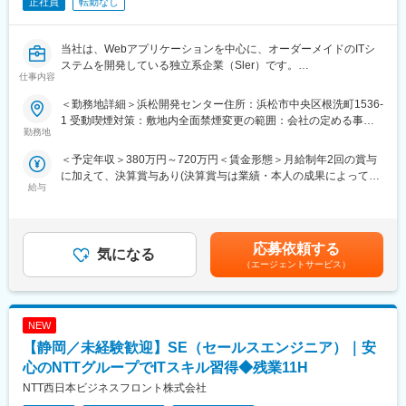
正社員
転勤なし
当社は、Webアプリケーションを中心に、オーダーメイドのITシ
ステムを開発している独立系企業（Sler）です。
仕事内容
要件定義から設計・開発、導入後の運用・サポートまで、一貫し
てサービスを提供しています。
＜勤務地詳細＞浜松開発センター住所：浜松市中央区根洗町1536-
ソフトウェア開発はすべて自社内で行い、上流工程から下流工程
1 受動喫煙対策：敷地内全面禁煙変更の範囲：会社の定める事業
までの各工程を経験できるため、幅広いスキルを身につけること
勤務地
所（本人と相談の上、決定）
ができます。
＜予定年収＞380万円～720万円＜賃金形態＞月給制年2回の賞与
に加えて、決算賞与あり(決算賞与は業績・本人の成果によって支
■業務内容：Webアプリケーションの設計やプログラミングを担当
給与
給)＜賃金内訳＞月額（基本給）：193,000円～269,000円固定残
していただきます。上流工程から下流工程をスキルに応じてご担
業手当/月：53,000円～109,000円（固定残業時間35時間0分/月）
当いただきます。
超過した時間外労働の残業手当は追加支給＜月給＞246,000円～
主に、大手上場企業で使われるWebアプリケーションのフロント
378,000円（一律手当を含む）＜昇給有無＞有＜残業手当＞有＜
エンド、バックエンド開発を担当していただきます。
応募依頼する
気になる
給与補足＞■月給＝基本給＋役割給 役割給に固定残業代53,000
将来的に、SE、フルスタックエンジニアを目指している方を募集
（エージェントサービス）
～81,000円(35時間分)含む賃金はあくまでも目安の金額であり、
します。
選考を通じて上下する可能性があります。月給(月額)は固定手当を
自社の経験豊富なSE、フルスタックエンジニアのもとで一緒に働
含めた表記です。
いてみませんか？
NEW
・開発プラットフォーム：主にWindows、Linux
・使用言語とフレームワーク：主に C#、Javascript、React、
【静岡／未経験歓迎】SE（セールスエンジニア）｜安
Angular、.NET 等
心のNTTグループでITスキル習得◆残業11H
・開発するアプリの種類：Webアプリケーション、Edge開発、
NTT西日本ビジネスフロント株式会社
AWSを利用したクラウドシステム等