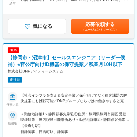
・運転免許センター等に設置された機器の定期点検・保守対応
給与
にとってストレスフルな開発の入り口を削減し、且つ顧客にとっ
300,400円＜昇給有無＞有＜残業手当＞有＜給与補足＞賞与実績:
・部品交換や修理、障害発生時のトラブル対応
てはブラックボックス化したシステムを紐解き、機能改修時、ス
年2回支給（6月、12月）賃金はあくまでも目安の金額であり、選
・機器の動作確認および品質チェック
クラッチ開発時にも同社の構成を理解しているパートナーとして
考を通じて上下する可能性があります。月給(月額)は固定手当を含
・消耗品や部品在庫の管理、報告書作成
継続的に案件をいただいております。
めた表記です。
応募依頼する
・職員への操作説明や技術サポート
気になる
（エージェントサービス）
・顧客との関係構築および課題ヒアリング
変更の範囲：会社の定める業務
・既存顧客への製品・サービス提案
・ネットワーク接続機器の簡易確認やログ調査対応
■組織構成
NEW
配属先はエリア営業部門です。少人数体制で裁量を持ちながら業
【静岡市・沼津市】セールスエンジニア（リーダー候
務を進められる環境で、経験豊富な社員が在籍しています。今後
の事業継承や組織若返りを見据えた採用であり、将来的に中核メ
補）※官公庁向けID機器の保守提案／残業月10H以下
ンバーとしての活躍が期待されています。
株式会社DNPアイディーシステム
■入社のサポート体制
正社員
入社後は東京で約3週間の研修を実施し、製品知識や業務の流れを
基礎から学びます。その後は現場で約1か月の引継ぎ期間を設け、
先輩社員と同行しながら保守点検や顧客対応を習得していただき
【社会インフラを支える安定事業／保守だけでなく顧客課題の解
ます。独り立ち後も技術的な問い合わせ先やサポート窓口が整備
決提案にも挑戦可能／DNPグループならではの働きやすさと充実
されています。
仕事内容
した研修体制】
■業務の特徴
■業務内容
運転免許センターに常駐＋巡回対応が特徴です。営業ノルマに追
＜勤務地詳細1＞静岡顧客先常駐①住所：静岡県静岡市葵区 受動
運転免許センターや関連施設に設置された免許証発行機器・撮影
われる新規開拓型ではなく、既存顧客との信頼関係を築きながら
喫煙対策：屋内喫煙可能場所あり＜勤務地詳細2＞静岡顧客先常駐
機器の安定稼働を支える仕事です。単なる保守対応に留まらず、
勤務地
課題解決を行うスタイルです。現場でのメンテナンス技術と顧客
②住所：静岡県沼津市 受動喫煙対策：屋内喫煙可能場所あり変更
【最寄り駅】
現場職員との関係構築を通じて課題を把握し、新たなソリューシ
折衝力の双方が求められ、社会インフラを支える実感を得られる
の範囲：会社の定める事業所
新静岡駅、日吉町駅、静岡駅
ョン提案を行うことで、行政サービスの効率化と利便性向上に貢
仕事です。