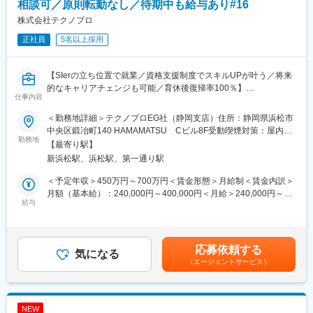
相談可／原則転勤なし／待期中も給与あり#16
◇豊富なキャリアパス：
入社前にエンジニアの方の意向を汲み取らせていただきます。
株式会社テクノプロ
将来は、【PL／PM】や【技術スペシャリスト】など、多岐にわ
業務内容・勤務地・残業時間・出社頻度の詳細情報をお伝えいた
たるプロジェクトのなかで、様々な業種、職種へキャリアパスが
します。
正社員
5名以上採用
可能です。
合意のもと、プロジェクト確定となりますので、一方的にプロジ
◇充実した教育制度：
ェクトを依頼することはございません。
200種類以上の豊富なプログラム内容を揃えています。
【SIerの立ち位置で就業／資格支援制度でスキルUPが叶う／将来
※社内承認を得た講座は全額会社負担！
■支援体制：
的なキャリアチェンジも可能／育休後復帰率100％】
【テクノプロ・ラーニング】全国4カ所に社員専用研修施設を保有
仕事内容
・キャリアデザインアドバイザー
【Winスクール】全国主要都市48カ所に展開
エンジニアとしてのキャリアデザインや業務に関するご相談に応
■担当業務：
＜勤務地詳細＞テクノプロEG社（静岡支店）住所：静岡県浜松市
【eラーニング】PC／スマートフォンで受講可能
えます。
・詳細設計以降からの経験を用い、開発プロセスが円滑に進むよ
中央区鍛冶町140 HAMAMATSU Cビル8F受動喫煙対策：屋内全
・リーダー研修
うチーム間での調整業務
勤務地
面禁煙
【最寄り駅】
管理者として活躍できるエンジニアになるための研修も用意して
新浜松駅、浜松駅、第一通り駅
います。
＜工程＞
・相談窓口
・詳細設計
＜予定年収＞450万円～700万円＜賃金形態＞月給制＜賃金内訳＞
メンタルヘルスおよびハラスメントに対応する専門窓口を設置し
月額（基本給）：240,000円～400,000円＜月給＞240,000円～
ております。
■ポジションの魅力：
給与
400,000円＜昇給有無＞有＜残業手当＞有＜給与補足＞※ご経歴を
転勤無し、退職金制度の完備、平均残業時間20時間、業界TOPク
考慮のうえ決定します。■昇給：年1回 ■賞与：年2回（6月・12
■魅力ポイント：
ラスの弊社だからこそ腰を据えて就業可能な環境で、社員定着率
月）※別途決算賞与を支給する場合有＜キャリア例＞入社5年目：
◇大企業ならではの案件数：
95%！
リーダー：年収500万円入社10年目：マネージャー： 年収700万
応募依頼する
日系大手メーカーやSler、通信系、官公庁、金融証券等、大手企
無料で受講可能なプログラミングスクールを受講することがで
気になる
円※上記キャリア例は残業代を除いた金額です賃金はあくまでも目
業を中心に800を超す取引先を有しております。案件数が多く、
（エージェントサービス）
き、上流工程から下流工程まで案件も豊富。ご自身が身に着けた
安の金額であり、選考を通じて上下する可能性があります。月給
上流工程中心に下流の案件まで多くの案件を保有しているため、
い技術を突き詰めることができ、自身に合ったキャリアを形成で
(月額)は固定手当を含めた表記です。
エンジニアの希望やスキルに応じたアサインが可能です。
きる環境です。
◇豊富なキャリアパス：
NEW
将来は、【PL／PM】や【技術スペシャリスト】など、多岐にわ