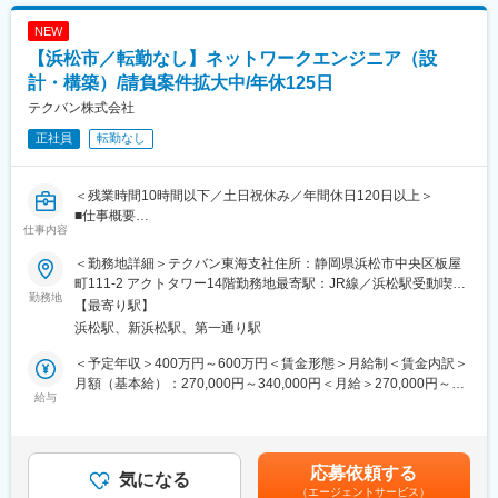
いたします ※チーム拡大中
将来は、【PL／PM】や【技術スペシャリスト】など、多岐にわ
たるプロジェクトのなかで、様々な業種、職種へキャリアパスが
NEW
■入社後・キャリアパス
可能です。
【浜松市／転勤なし】ネットワークエンジニア（設
習熟度により、ITインフラの運用業務からお任せする予定です。
◇充実した教育制度：
システム開発の上流工程に興味がある場合、セキュリティ（アプ
計・構築）/請負案件拡大中/年休125日
200種類以上の豊富なプログラム内容を揃えています。
リケーション系）やシステム開発に挑戦することも可能です。
※社内承認を得た講座は全額会社負担！
テクバン株式会社
【テクノプロ・ラーニング】全国4カ所に社員専用研修施設を保有
正社員
転勤なし
■働き方
【Winスクール】全国主要都市48カ所に展開
・残業時間について会社として削減の取組を行っており、昨年実
【eラーニング】PC／スマートフォンで受講可能
績で全社平均で13時間未満で、ワークライフバランスも取りやす
＜残業時間10時間以下／土日祝休み／年間休日120日以上＞
い環境です。毎月、残業時間を集計しており、多い場合は、チー
■仕事概要
ムや上長への報告とお客様先の営業担当にも報告を入れており、
仕事内容
・SIerとして、ネットワークの要件定義・設計から構築、ドキュ
働き方を整えております。
メント作成までスキルに応じて関わることが可能
・定期的に人事部や上長との面談・1on1があり、お客様先にいて
＜勤務地詳細＞テクバン東海支社住所：静岡県浜松市中央区板屋
■仕事内容
も本部とのかかわりが多いため、正当な評価をつけることが可能
町111-2 アクトタワー14階勤務地最寄駅：JR線／浜松駅受動喫煙
・顧客の要件ヒアリング・ネットワーク構成の提案
勤務地
です。
対策：敷地内喫煙可能場所あり変更の範囲：会社の定める事業所
【最寄り駅】
・ルータ／L2・L3スイッチ／ファイアウォール／アクセスポイン
・有給取得についても昨年の取得率が約7割で、調整がしやすい環
浜松駅、新浜松駅、第一通り駅
トの設計・構築・設定投入
境です。
■主な技術スタック
＜予定年収＞400万円～600万円＜賃金形態＞月給制＜賃金内訳＞
・ネットワーク：CiscoやYAMAHA などのルータ／L2・L3スイッ
■当社の特徴
月額（基本給）：270,000円～340,000円＜月給＞270,000円～
チ／アクセスポイント
給与
・請負案件で回しているチームですので、様々な技術分野に携わ
340,000円＜昇給有無＞有＜残業手当＞有＜給与補足＞※給与詳細
・セキュリティ：FortiGate などのUTM製品
ることができ、要件定義から設計・構築まですべての工程に携わ
は、経験や能力により決定します。■昇給・昇格：年1回■定期賞
■代表的なお取引先
ることができます。サーバー・ネットワーク、オンプレ・クラウ
与：年2回（7月・12月）※業績による■決算賞与：年1回 ※業績に
・運送業：新社屋増築に伴いルータ・アクセスポイント・スイッ
ド等にとらわれずインフラ分野でのフルスタックエンジニアを目
よる賃金はあくまでも目安の金額であり、選考を通じて上下する
応募依頼する
チ一式構築
気になる
指している方、様々な経験をして自分の得意分野を見極めてスキ
可能性があります。月給(月額)は固定手当を含めた表記です。
（エージェントサービス）
・インフラ：無線詳細設計・構築（20台）