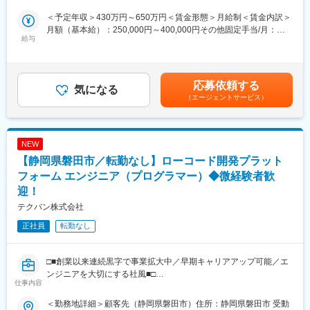
岡県磐田市 受動喫煙対策：敷地内全面禁煙＜勤務地詳細3＞常駐
≪開発環境≫
り、その他多くの企業様とお取引を頂いております。今後さらな
先（島田市）住所：静岡県島田市 受動喫煙対策：敷地内全面禁煙
＜予定年収＞430万円～650万円＜賃金形態＞月給制＜賃金内訳＞
開発言語：JAVA、開発環境：Windows メイン
る受注獲得にむけた、体制強化のための増員募集です。
変更の範囲：会社の定める事業所
月額（基本給）：250,000円～400,000円その他固定手当/月：
≪入社後の流れ≫
給与
10,000円～20,000円＜月給＞260,000円～420,000円＜昇給有無
部長による社内教育を受けていただいたのち、案件単位で担当頂
■業務内容
＞有＜残業手当＞有＜給与補足＞■賞与：年2回×1.5か月分 ※評
きます。可能な限り社員一人一人に適した案件を選択、ご相談さ
SE／PGとして主に派遣案件を担当していただきます。
価により最大年4か月分■モデル年収：30代SE→450‐600万／
せていただくため、ご希望のスキルを活用・習得いただける環境
PL→550‐750万■平均残業時間5時間分手当込み賃金はあくまでも
です。※案件切り替え相談可能
■業務の流れ
応募依頼する
気になる
目安の金額であり、選考を通じて上下する可能性があります。月
（1）営業ないしは経営担当に同伴しエンジニアとして案件発注先
（エージェントサービス）
給(月額)は固定手当を含めた表記です。
■組織、環境
との打合せ
・現在20名のエンジニア（客先常駐9名、社内委託業務担当4名、
（2）案件内容に沿った業務（基本的には上流メイン）
派遣６名、営業1名）が活躍しております。
（3）システムに必要な機能や画面等の具体的な仕様を作成・問題
・社内の平均年齢は35歳です。
NEW
なければ開発に着手
・社内同士は、仕事に関連するコミュニケーションはとります
（4）テストの後リリース対応など
【静岡県磐田市／転勤なし】ローコード開発プラット
が、互いに干渉し合いはしないため、メリハリのある関係となっ
フォーム エンジニア（プログラマー）◆微経験者歓
ています。
■仕事の特徴
迎！
≪主な案件≫
■働き方
テクバン株式会社
自動車用ワイヤーハーネス製造データ設計支援システム 等
年休121日、月の平均残業時間は８H程度（※時期により前後のた
※今後通信系や海外からのパッケージソフト案件の受注も想定
正社員
転勤なし
め、あくまで平均値）、服装自由・週2日はリモート勤務とプライ
※数か月単位のものから数十年単位のものまで幅広い案件を対応
ベートとの両立が可能な環境が整っています。
≪開発環境≫
開発言語：C#、Power BI 開発環境：Windows メイン
□■創業以来連続黒字で事業拡大中／早期キャリアアップ可能／エ
■当社について
≪入社後の流れ≫
ンジニアを大切にする社風■□
当社は静岡県浜松市にて自動車関連製造業を中心に、製品設計支
部長による社内教育を受けていただいたのち、案件単位で担当頂
仕事内容
援システム開発・ソフトウェア開発・ITコンサルタントを行って
きます。可能な限り社員一人一人に適した案件を選択、ご相談さ
■当社について：
＜勤務地詳細＞顧客先（静岡県磐田市）住所：静岡県磐田市 受動
います。
せていただくため、ご希望のスキルを活用・習得いただける環境