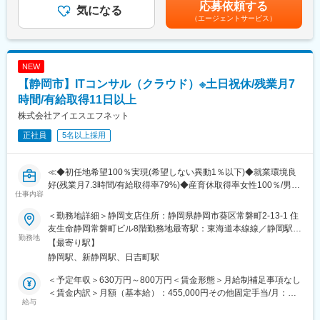
別途支給となります。賃金はあくまでも目安の金額であり、選考
応募依頼する
■プロジェクト例：
気になる
生しずらいですが、それだけではなく同社には残業対策チームが
を通じて上下する可能性があります。月給(月額)は固定手当を含め
（エージェントサービス）
・サーバ/セキュリティ導入…LinuxによるDNSサーバ統一、
あり、過度な残業など何か問題がある場合はチームから所属部署
た表記です。
・更改機器に搭載するバージョンのジョブ管理システムの検証環
へ対策を促し改善を実施します。
境構築
・官公庁向けストストレージ製品構築
変更の範囲：会社の定める業務
NEW
・SaaS型監視サービスやバックアップサービス等の維持運用業務
【静岡市】ITコンサル（クラウド）※土日祝休/残業月7
リーダ
・大手自動車メーカー向けサーバ、ネットワーク、セキュリテ
時間/有給取得11日以上
ィ、音声などトータルソリューションでの運用(70名体制)
株式会社アイエスエフネット
・大手金融機関でのオンラインシステム設計構築・運用保守業務
正社員
5名以上採用
■働き方：
年間休日120日、リモートワークも可能でワークライフバランス
を整えながらスキルを高めることが可能です。育休産休も進んで
≪◆初任地希望100％実現(希望しない異動1％以下)◆就業環境良
おり、長期就業を叶えることが出来る環境です。
好(残業月7.3時間/有給取得率79%)◆産育休取得率女性100％/男性
■入社後のキャリア（案件の変化スピード）：以下が静岡エリアで
仕事内容
74％≫
の目安です。入社時のご経験により「運用・監視」や「構築・運
■職務概要：
用」の段階がスキップされます。
＜勤務地詳細＞静岡支店住所：静岡県静岡市葵区常磐町2-13-1 住
各種事業顧客からの要件ヒアリング、ネットワーク・サーバー構
※エンジニアのスキルアップ・待遇アップを第一に考えており、約
友生命静岡常磐町ビル8階勤務地最寄駅：東海道本線線／静岡駅受
成の設計構築◇大手グループ企業のシステム要件の整理とネット
勤務地
2年毎に携われる案件のレベルが上がるイメージです。
動喫煙対策：敷地内全面禁煙変更の範囲：会社の定める事業所
【最寄り駅】
ワーク設計、構築テスト、運用体制構築
※設計構築経験以上になると監視や保守運用案件の可能性は低いで
静岡駅、新静岡駅、日吉町駅
クラウド環境における顧客情報データベース用サーバー構築・大
す。そうすると、日勤かつ上流案件に携わることができ、基本土
規模サーバーリプレイスとその性能評価◇官公庁向けサーバー・
日祝休みとなります。
＜予定年収＞630万円～800万円＜賃金形態＞月給制補足事項なし
ネットワークの設計構築など上流工程の案件を中心に業務に取り
■転勤：現在静岡拠点（浜松、静岡、沼津）では案件開拓が進んで
＜賃金内訳＞月額（基本給）：455,000円その他固定手当/月：
組んでいただきます。
給与
おり、人が不足しておりますので、他エリアへの転勤可能性は低
20,000円＜月給＞475,000円＜昇給有無＞有＜残業手当＞有＜給
いです。1年間の実績として、静岡3拠点間の異動が2～3名、会社
与補足＞※給与詳細は経験を考慮し同社規程により決定■昇給：年