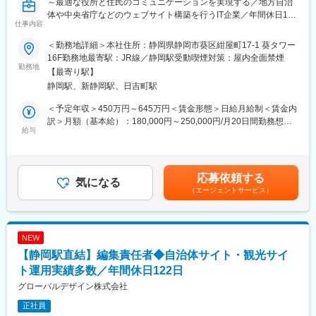
～最適な役所と住民のコミュニケーションを実現する／地方自治
環境です。
体や中央省庁などのウェブサイト構築を行うIT企業／年間休日122
仕事内容
日／土日祝休み／賞与年2回～
■配属先について：
大手企業を中心とする顧客のプロジェクトがメインとなります。
＜勤務地詳細＞本社住所：静岡県静岡市葵区紺屋町17-1 葵タワー
■仕事内容：
プロジェクトの期間は割合として1年～5年がボリュームゾーンと
16F勤務地最寄駅：JR線／静岡駅受動喫煙対策：屋内全面禁煙
観光サイトの構築・リニューアルに関する企画～ディレクション
勤務地
なっており、数ヶ月単位の短期プロジェクトは少ない事が特徴で
【最寄り駅】
業務をお任せします。
す。
静岡駅、新静岡駅、日吉町駅
■業務内容：
■教育／研修：
＜予定年収＞450万円～645万円＜賃金形態＞日給月給制＜賃金内
・GA4／Seach Consoleを使った現状分析
・自社研修センターにて100科目以上の研修プログラムを用意し
訳＞月額（基本給）：180,000円～250,000円/月20日間勤務想定
・データを根拠にしたコンテンツ企画立案
給与
ています。スキルアップのサポート体制が充実しています。
その他固定手当/月：71,460円～95,120円固定残業手当/月：
・クライアント・上位者向けの説明資料作成
48,540円～84,880円（固定残業時間25時間0分/月）超過した時間
■働き方
外労働の残業手当は追加支給＜想定月額＞300,000円～430,000円
■業務の特徴／魅力：
・平均残業は11.4時間
（一律手当を含む）＜昇給有無＞有＜残業手当＞有＜給与補足＞※
応募依頼する
・媒体はWebとDTP（紙媒体）の双方があります。
気になる
L取引先の働き方改革が進み、残業時間が短縮傾向にあります。
経験・スキルなどを考慮のうえ、決定いたします。■賞与：年2回
（エージェントサービス）
・HPサイト以外のサイト依頼も多く地元密着での地域貢献ができ
L全エンジニアに担当チームリーダーや担当営業が付き、希望と現
（7月：1.5ヶ月/12月：1.5 ヶ月）賃金はあくまでも目安の金額で
ます。
状のプロジェクトの合致度のチェック、残業時間をチェックしま
あり、選考を通じて上下する可能性があります。月給(月額)は固定
・ヒアリング/企画/ベンダーコントロールと幅広い裁量に行え、遣
す。
手当を含めた表記です。
り甲斐があるポジションです。
・在宅勤務可
NEW
【静岡駅直結】編集責任者◆自治体サイト・観光サイ
■当社について：
変更の範囲：会社の定める業務
当社は全国の自治体公式ホームページの構築・システム開発・実
ト運用実績多数／年間休日122日
装・マネジメントを行っています。住民と自治体の間にある情報
グローバルデザイン株式会社
リテラシー格差（都市と地方、若年層と高齢者層など）の改善
正社員
と、今後多様化する媒体を最適にコーディネートし、役所からの