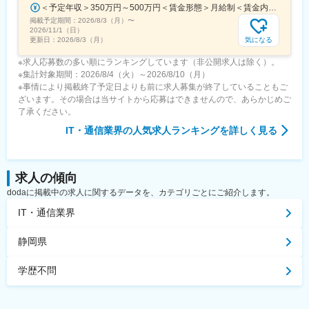
＜予定年収＞350万円～500万円＜賃金形態＞月給制＜賃金内訳＞月額（基本給）：220,000円～270,000円＜月給＞220,000円～270,000円＜昇給有無＞有＜残業手当＞有＜給与補足＞■賞与：あり■昇給：あり賃金はあくまでも目安の金額であり、選考を通じて上下する可能性があります。月給(月額)は固定手当を含めた表記です。
掲載予定期間：
2026/8/3（月）
〜
2026/11/1（日）
気になる
更新日：
2026/8/3（月）
※求人応募数の多い順にランキングしています（非公開求人は除く）。
※集計対象期間：2026/8/4（火）～2026/8/10（月）
※事情により掲載終了予定日よりも前に求人募集が終了していることもご
ざいます。その場合は当サイトから応募はできませんので、あらかじめご
了承ください。
IT・通信業界
の人気求人ランキングを詳しく見る
求人の傾向
dodaに掲載中の求人に関するデータを、カテゴリごとにご紹介します。
IT・通信業界
静岡県
学歴不問