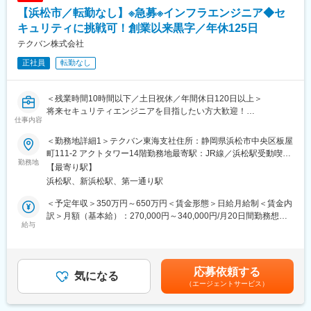
■プロジェクトのアサイン方法：
【浜松市／転勤なし】※急募※インフラエンジニア◆セ
たるプロジェクトのなかで、様々な業種、職種へキャリアパスが
入社前にエンジニアの方の意向を汲み取らせていただきます。
可能です。
業務内容・勤務地・残業時間・出社頻度の詳細情報をお伝えいた
キュリティに挑戦可！創業以来黒字／年休125日
◇充実した教育制度：
します。
テクバン株式会社
200種類以上の豊富なプログラム内容を揃えています。
合意のもと、プロジェクト確定となりますので、一方的にプロジ
※社内承認を得た講座は全額会社負担！
正社員
転勤なし
ェクトを依頼することはございません。
【テクノプロ・ラーニング】全国4カ所に社員専用研修施設を保有
【Winスクール】全国主要都市48カ所に展開
■支援体制：
＜残業時間10時間以下／土日祝休／年間休日120日以上＞
【eラーニング】PC／スマートフォンで受講可能
・キャリアデザインアドバイザー
将来セキュリティエンジニアを目指したい方大歓迎！
エンジニアとしてのキャリアデザインや業務に関するご相談に応
仕事内容
えます。
■仕事概要
・リーダー研修
＜勤務地詳細1＞テクバン東海支社住所：静岡県浜松市中央区板屋
◎ITインフラに関する設計・構築・保守運用業務
管理者として活躍できるエンジニアになるための研修も用意して
町111-2 アクトタワー14階勤務地最寄駅：JR線／浜松駅受動喫煙
オンプレミス、クラウド（AWS、Azure、Microsoft 365など）が
勤務地
います。
対策：敷地内喫煙可能場所あり＜勤務地詳細2＞クライアントオフ
【最寄り駅】
対象となります
・相談窓口
ィス（常駐/浜松・磐田）住所：静岡県浜松市・磐田市 受動喫煙対
浜松駅、新浜松駅、第一通り駅
◎当社顧客向けセキュリティ業務
メンタルヘルスおよびハラスメントに対応する専門窓口を設置し
策：屋内全面禁煙変更の範囲：会社の定める事業所
インフラやアプリケーションに関する脆弱性診断（設計および実
ております。
＜予定年収＞350万円～650万円＜賃金形態＞日給月給制＜賃金内
装段階での診断）
訳＞月額（基本給）：270,000円～340,000円/月20日間勤務想定
◎脆弱性診断ツールの管理・運用
給与
■魅力ポイント：
その他固定手当/月：20,000円～50,000円＜想定月額＞290,000円
基本的には当社の事業戦略で強化を図っているセキュリティ分野
◇大企業ならではの案件数：
～390,000円＜昇給有無＞有＜残業手当＞有＜給与補足＞※給与詳
に挑戦頂く想定です
日系大手メーカーやSler、通信系、官公庁、金融証券等、大手企
細は、経験や能力により決定します。■昇給・昇格：年1回（4
業を中心に800を超す取引先を有しております。案件数が多く、
月）■定期賞与：年2回（7月・12月）※業績による■決算賞与：年1
応募依頼する
■取引先：浜松近郊の大手製造業
気になる
上流工程中心に下流の案件まで多くの案件を保有しているため、
回（1月）※業績による賃金はあくまでも目安の金額であり、選考
（エージェントサービス）
エンジニアの希望やスキルに応じたアサインが可能です。
を通じて上下する可能性があります。月給(月額)は固定手当を含め
■組織：インフラソリューション部約20名 ベテラン社員が教育
◇豊富なキャリアパス：
た表記です。