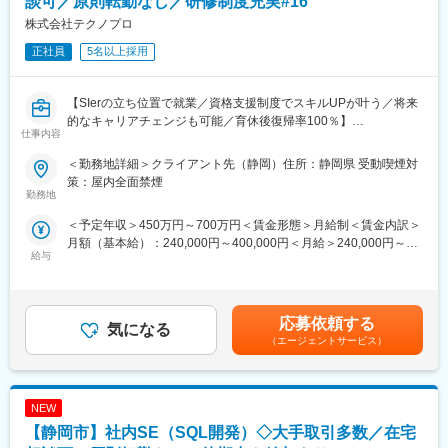
談可／原則転勤なし／研修制度充実#16
◇豊富なキャリアパス：
・上流工程へスキルマップしたい、マネジメント業務に携わって
株式会社テクノプロ
将来は、【PL／PM】や【技術スペシャリスト】など、多岐にわ
いきたい方大歓迎です！
たるプロジェクトのなかで、様々な業種、職種へキャリアパスが
・職場の環境は暖かく、年齢も幅広く在籍しております。どんな
正社員
5名以上採用
可能です。
方でもあってもコミュニケーションに抵抗がなければ楽しい就業
◇充実した教育制度：
することが可能です。
200種類以上の豊富なプログラム内容を揃えています。
・今後発展していきプロジェクトも拡大していく見込みです。そ
【SIerの立ち位置で就業／資格支援制度でスキルUPが叶う／将来
※社内承認を得た講座は全額会社負担！
の一員として活躍していきませんか。
的なキャリアチェンジも可能／育休後復帰率100％】
【テクノプロ・ラーニング】全国4カ所に社員専用研修施設を保有
仕事内容
【Winスクール】全国主要都市48カ所に展開
■支援体制：
■担当業務：
＜勤務地詳細＞クライアント先（静岡）住所：静岡県 受動喫煙対
【eラーニング】PC／スマートフォンで受講可能
・キャリアデザインアドバイザー
各種システムが備える汎用的な機能を一元化した基盤の運用管理
策：屋内全面禁煙
エンジニアとしてのキャリアデザインや業務に関するご相談に応
業務
勤務地
えます。
＜具体的な業務＞
＜予定年収＞450万円～700万円＜賃金形態＞月給制＜賃金内訳＞
・リーダー研修
・システム利用者のアカウント情報や認証・認可機能の提供
月額（基本給）：240,000円～400,000円＜月給＞240,000円～
管理者として活躍できるエンジニアになるための研修も用意して
・システム間のデータ連携やマスタ情報、実行ジョブの一元管理
給与
400,000円＜昇給有無＞有＜残業手当＞有＜給与補足＞※ご経歴を
います。
考慮のうえ決定します。■昇給：年1回 ■賞与：年2回（6月・12
・相談窓口
■ポジションの魅力：
月）※別途決算賞与を支給する場合有＜キャリア例＞入社5年目：
メンタルヘルスおよびハラスメントに対応する専門窓口を設置し
転勤無し、退職金制度の完備、平均残業時間20時間、業界TOPク
リーダー：年収500万円入社10年目：マネージャー： 年収700万
ております。
ラスの弊社だからこそ腰を据えて就業可能な環境で、社員定着率
応募依頼する
気になる
円※上記キャリア例は残業代を除いた金額です賃金はあくまでも目
95%！
（エージェントサービス）
安の金額であり、選考を通じて上下する可能性があります。月給
■魅力ポイント：
無料で受講可能なプログラミングスクールを受講することがで
(月額)は固定手当を含めた表記です。
◇大企業ならではの案件数：
き、上流工程から下流工程まで案件も豊富。ご自身が身に着けた
日系大手メーカーやSler、通信系、官公庁、金融証券等、大手企
い技術を突き詰めることができ、自身に合ったキャリアを形成で
業を中心に800を超す取引先を有しております。案件数が多く、
NEW
きる環境です。
上流工程中心に下流の案件まで多くの案件を保有しているため、
【静岡市】社内SE（SQL開発）◇大手取引多数／在宅
エンジニアの希望やスキルに応じたアサインが可能です。
■プロジェクトのアサイン方法：