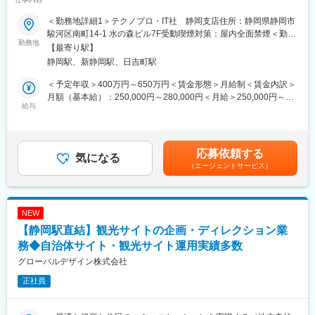
●転勤無し×残業月平均11.4h×年間休日122日×残業代1分単位で
■入社後のキャリアパス
100%支給
・企業情報システム部門案件6名の中へアサイン。2年目の後輩の
＜勤務地詳細1＞テクノプロ・IT社 静岡支店住所：静岡県静岡市
●600社以上との取引があり豊富な案件を保有/案件の希望が叶いや
育成担当へ。
駿河区南町14-1 水の森ビル7F受動喫煙対策：屋内全面禁煙＜勤務
すい
勤務地
・メンバー10名で様々な案件にアサインしている企業様のインフ
地詳細2＞クライアント先（静岡）住所：静岡県 受動喫煙対策：
【最寄り駅】
●運用から設計構築やリーダー業務など今より一つ上のステップへ
ラ構築案件へアサイン。信頼関係を築き4年目にリーダーへ。
屋内全面禁煙変更の範囲：会社の定める事業所（リモートワーク
静岡駅、新静岡駅、日吉町駅
挑戦可能
含む）
■配属先について：
＜予定年収＞400万円～650万円＜賃金形態＞月給制＜賃金内訳＞
■職務内容：
大手企業を中心とする顧客のプロジェクトがメインとなります。
月額（基本給）：250,000円～280,000円＜月給＞250,000円～
ITインフラエンジニアとして、クライアントのネットワーク・サ
給与
プロジェクトの期間は割合として1年～5年がボリュームゾーンと
280,000円＜昇給有無＞有＜残業手当＞有＜給与補足＞■昇給年1
ーバー・システムの構築・保守運用などから業務からスタートい
なっており、数ヶ月単位の短期プロジェクトは少ない事が特徴で
回、賞与年2回、決算賞与（規定あり）■モデル年収例年収500万
たします。
す。
円／26歳 入社3年／月給33万円年収600万円／34歳 入社3年／月
＜案件事例＞
給40万円年収800万円／40歳 入社9年／月給50万円賃金はあくま
応募依頼する
◎大手Sier社内情報基盤構築PJ（Windows Server）
気になる
■教育／研修：
でも目安の金額であり、選考を通じて上下する可能性がありま
（エージェントサービス）
◎大手メーカー基幹システムクラウド構築
・自社研修センターにて100科目以上の研修プログラムを用意し
す。月給(月額)は固定手当を含めた表記です。
（AWS,Azure,Google）
ています。スキルアップのサポート体制が充実しています。
◎インフラ仮想基盤構築（Citrix,Vmware）
◎基幹ネットワークの更改（設計、構築、導入支援）
■働き方
NEW
・平均残業は11.4時間
【静岡駅直結】観光サイトの企画・ディレクション業
■企業の魅力～エンジニアに選ばれる理由～
L取引先の働き方改革が進み、残業時間が短縮傾向にあります。
テクノプロITは短期消耗型のキャリアを良しとしません。
務◆自治体サイト・観光サイト運用実績多数
L全エンジニアに担当チームリーダーや担当営業が付き、希望と現
業界最大手規模の体力があるからこそ、目先の売上ではなく、
状のプロジェクトの合致度のチェック、残業時間をチェックしま
グローバルデザイン株式会社
「エンジニアが長期的に成長し続けること＝企業の安定成長」
す。
正社員
という考え方を徹底しています。
・在宅勤務可
基本はチーム常駐×大手顧客案件。
SESでありながら、経験を積み重ね、市場価値を高め続けられる
変更の範囲：会社の定める業務