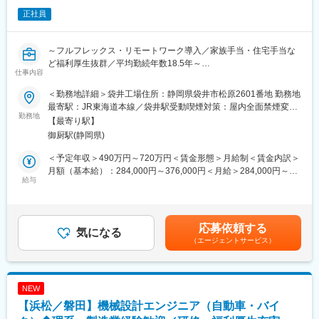
リテラシー格差（都市と地方、若年層と高齢者層など）の改善
正社員
と、今後多様化する媒体を最適にコーディネートし、役所からの
情報伝達やサービス提供を最適化（最適なメディア化）していく
ことを使命として、「役所と住民の最適なコミュニケーション」
～フルフレックス・リモートワーク導入／家族手当・住宅手当な
を実現していきます。
ど福利厚生抜群／平均勤続年数18.5年～
仕事内容
■当社の理念：
■職務内容：
当社は『必要な情報をきれいにわかりやすく最適な方法で』を経
＜勤務地詳細＞袋井工場住所：静岡県袋井市松原2601番地 勤務地
【具体的な業務例】
営理念に掲げ、自治体を主な顧客とし、CMS開発（HP構築・運用
最寄駅：JR東海道本線／袋井駅受動喫煙対策：屋内全面禁煙変更
・受注と生産計画の制御と統率
勤務地
サポート）や窓口業務BPOといった事業領域を通して、『最適な
の範囲：会社の定める場所 (在宅勤務及びサテライトオフィス勤務
【最寄り駅】
・生産課題への対策と対応
役所と住民のコミュニケーションを実現する』を経営方針に掲げ
制度に定める就業場所を含む)
御厨駅(静岡県)
・工場事業計画立案
活動しています。
【入社後すぐの業務】
この為、こうした活動に対して意味・意義を感じていただける方
＜予定年収＞490万円～720万円＜賃金形態＞月給制＜賃金内訳＞
・生産課題の対策と対応をOfficeリーダーと管理職で立案と推進い
を歓迎します。
月額（基本給）：284,000円～376,000円＜月給＞284,000円～
ただきます。
給与
公共のシステムは多くの方が利用します。例えばあなたが県や市
376,000円＜昇給有無＞有＜残業手当＞有＜給与補足＞※経験・能
【入社６か月～１年以降】
区町村などの公共サービスや手続きをする際にわかりづらい、使
力を十分に考慮の上、当社規定により処遇を決定します。 ■昇
・お客様の長期的受注から工場の生産負荷状況を制御し、工場の
いにくい等のストレスを感じた事はないでしょうか？私達は各自
給：年1回■賞与実績：年2回 ■モデル年収：担当者クラス：450万
最適な要員や在庫を統率していきます。
治体様と連携して、そのような負を解消できるWebサイト・コン
円～650万円主任クラス：700万円～850万円課長クラス：950万
応募依頼する
・国内、海外からの受注に対する生産リスクを想定し、生産課題
気になる
テンツを提供できるよう努力しています。公共インフラだからこ
円～ 賃金はあくまでも目安の金額であり、選考を通じて上下する
（エージェントサービス）
に対する対策を推進していきます。
そ細部に拘ったより良いものを一緒に作り、行政の情報発信をよ
可能性があります。月給(月額)は固定手当を含めた表記です。
り良いものにしていきましょう。
■ミッション・期待される役割：
日々の多様な案件に対し、部署内の意見を集約し、対外的な発信
NEW
を迅速に行い、部門間との調整役を担う。
【浜松／磐田】機械設計エンジニア（自動車・バイ
未来思考で多面的な見地から部内の指導を行う。