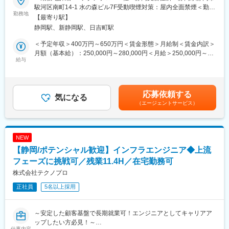
学びます。さらに、徹底した人間力研修により、コミュニケーシ
●600社以上との取引があり豊富な案件を保有/案件の希望が叶いや
駿河区南町14-1 水の森ビル7F受動喫煙対策：屋内全面禁煙＜勤務
変更の範囲：会社の定める業務
ョン力や業務推進力の向上にも取り組んでおり、現場のチーム力
すい
勤務地
地詳細2＞クライアント先（静岡）住所：静岡県 受動喫煙対策：
【最寄り駅】
をアップします。
●顧客折衝やリーダー業務など今より一つ上のステップへ挑戦可能
屋内全面禁煙変更の範囲：会社の定める事業所（リモートワーク
静岡駅、新静岡駅、日吉町駅
◎キャリアアップ支援
含む）
エンジニア一人一人のスキル・経験をデータベース化し、お客様
■職務内容：
＜予定年収＞400万円～650万円＜賃金形態＞月給制＜賃金内訳＞
が必要としている要件と照らし合わせ、目指す業務に対し不足し
大手プロジェクトの案件からWebアプリ・業務システム等の開発
月額（基本給）：250,000円～280,000円＜月給＞250,000円～
ているスキルを“見える化”しています。マネージャーとの面談を通
業務をお任せします。
給与
280,000円＜昇給有無＞有＜残業手当＞有＜給与補足＞■昇給年1
じ、今後必要な分野や知識を把握することで、具体的なスキルア
＜案件事例＞
回、賞与年2回、決算賞与（規定あり）■モデル年収例年収500万
ップの目標を設定することができます。
◎大手金融システム開発
円／26歳 入社3年／月給33万円年収600万円／34歳 入社3年／月
◎AI関連システムやWebアプリの開発
給40万円年収800万円／40歳 入社9年／月給50万円賃金はあくま
応募依頼する
◎Androidアプリ、スマートフォン分野での各種開発
気になる
でも目安の金額であり、選考を通じて上下する可能性がありま
（エージェントサービス）
◎ECサイト、ポータルサイトの開発
す。月給(月額)は固定手当を含めた表記です。
◎顧客管理システム開発
◎医療・福祉系システム開発
◎顧客向けシステム開発・運用・保守
NEW
【静岡/ポテンシャル歓迎】インフラエンジニア◆上流
■企業の魅力～エンジニアに選ばれる理由～
テクノプロITは短期消耗型のキャリアを良しとしません。
フェーズに挑戦可／残業11.4H／在宅勤務可
業界最大手規模の体力があるからこそ、目先の売上ではなく、
株式会社テクノプロ
「エンジニアが長期的に成長し続けること＝企業の安定成長」
正社員
5名以上採用
という考え方を徹底しています。
基本はチーム常駐×大手顧客案件。
SESでありながら、経験を積み重ね、市場価値を高め続けられる
～安定した顧客基盤で長期就業可！エンジニアとしてキャリアア
環境です。
ップしたい方必見！～
仕事内容