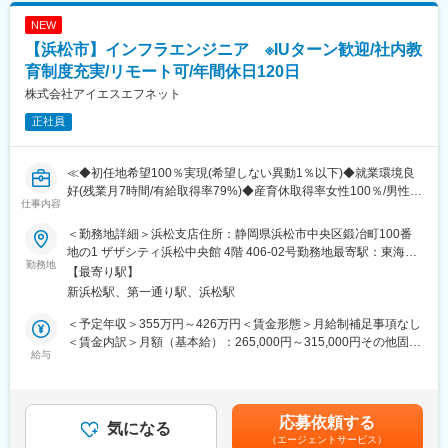
（1）土日休みの年休121日以上／平均残業20h/月と「メリハリ」
などの運用業務
と「余裕」を持った働き方
NEW
・ZabbixやNagiosなどを用いた官公庁ネットワークシステムの運
（2）東証プライム上場／創業55年以上の多角事業の安定感／リ
【浜松市】インフラエンジニア ※IUターン歓迎/社内教
用監視業務
ーマンショックや感染症拡大時でも安定した業績
■教育体制：
育制度充実/リモート可/年間休日120日
（3）充実の研修制度／ビジネスマナー研修から階層別研修、資格
入社研修ではIT技術研修をしており、その後もAWS無料トレーニ
取得支援制度など、スキルアップ支援が充実
株式会社アイエスエフネット
ング等、
（4）育休取得率 女性100％男性87％、育休からの復帰率97.6％
正社員
教育支援制度が充実しています。
／時短勤務小6まで／えるぼし認定
■入社後のキャリア（案件の変化スピード）：以下が静岡エリアで
の目安です。入社時のご経験により「運用・監視」や「構築・運
変更の範囲：会社の定める業務
≪◆初任地希望100％実現(希望しない異動1％以下)◆就業環境良
用」の段階がスキップされます。
好(残業月7時間/有給取得率79%)◆産育休取得率女性100％/男性
※エンジニアのスキルアップ・待遇アップを第一に考えており、約
仕事内容
74％≫
2年毎に携われる案件のレベルが上がるイメージです。
■職務内容：
※設計構築経験以上になると監視や保守運用案件の可能性は低いで
＜勤務地詳細＞浜松支店住所：静岡県浜松市中央区鍛冶町100番
ネットワークやサーバの運用・保守や監視、PCなどのテクニカル
す。そうすると、日勤かつ上流案件に携わることができ、基本土
地の1 ザザシティ浜松中央館 4階 406-02号勤務地最寄駅：東海道
サポートを担当頂きます。
勤務地
日祝休みとなります。
本線／浜松駅受動喫煙対策：敷地内全面禁煙変更の範囲：会社の
【最寄り駅】
■転勤：現在静岡拠点（浜松、静岡、沼津）では案件開拓が進んで
定める事業所
新浜松駅、第一通り駅、浜松駅
■職務概要：
おり、人が不足しておりますので、他エリアへの転勤可能性は低
大手企業での就業が多く、運用系の案件は数年単位の長期に及び
いです。また、1年間の実績として、静岡3拠点間の異動が2～3
＜予定年収＞355万円～426万円＜賃金形態＞月給制補足事項なし
ます。データセンターの移転に関するプロジェクトや、ハード機
名、会社指示での県外他拠点への移動は年間1～2名となっており
＜賃金内訳＞月額（基本給）：265,000円～315,000円その他固定
器メーカーからの依頼によるテクニカルサポートもあります。ま
給与
ます。※静岡拠点間の異動は拠点と拠点の間に暮らしており、どち
手当/月：20,000円＜月給＞285,000円～335,000円＜昇給有無＞
た、ご経験に応じ、将来はネットワークやサーバの構築や設計な
らのエリアにも行ける方が異動しているだけですのでご安心くだ
有＜残業手当＞有＜給与補足＞※給与詳細は経験を考慮し同社規程
ど、上流工程へチャレンジしていただくなどキャリアアップが可
さい。
により決定■昇給：年2回※人事評価制度による昇給あり残業代、
能な環境です。
■働き方：残業時間は月7時間です。派遣という形態上、残業は発
インセンティブ賞与が別途支給となります。賃金はあくまでも目
応募依頼する
■プロジェクト例：
気になる
生しずらいですが、それだけではなく同社には残業対策チームが
安の金額であり、選考を通じて上下する可能性があります。月給
（エージェントサービス）
・SaaS型監視サービスやバックアップサービス等の維持運用業務
あり、過度な残業など何か問題がある場合はチームから所属部署