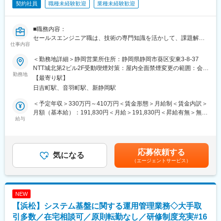
・データベース：SQL Server、Oracle、PostgreSQL 等が多い
契約社員
職種未経験歓迎
業種未経験歓迎
※経験や能力に応じて、SE業務やプログラミングなどを担当して
頂きます。
※自社内の開発となります。
■職務内容：
※原則転勤無し/希望を考慮致します。
セールスエンジニア職は、技術の専門知識を活かして、課題解決
仕事内容
提案からアフターフォローまでを一貫して実施します。
■評価制度：目標設定や振り返り（評価）は半期ごとに行います。
受注後のバック工程だけではなく、営業担当者と連携して案件創
＜勤務地詳細＞静岡営業所住所：静岡県静岡市葵区安東3-8-37
評価は売上数字と作業時間、仕事量のバランスを見て判断をして
出段階から同行を行うこともあります。
NTT城北第2ビル2F受動喫煙対策：屋内全面禁煙変更の範囲：会社
いきます。
お客様の通信環境を事前に把握する「現場調査」や提案受注後の
勤務地
の定める事業所
【最寄り駅】
NWシステム構築時に必要な「基本設計」にも取り組んでいただき
日吉町駅、音羽町駅、新静岡駅
■同社の特徴：
ます。
・海外5ヶ国にグループ企業もあり、総勢約300名。
＜予定年収＞330万円～410万円＜賃金形態＞月給制＜賃金内訳＞
・グローバルなビジネス展開やグローバルなサポート体制を構築
■給与制度：
月額（基本給）：191,830円＜月給＞191,830円＜昇給有無＞無＜
している為、海外へ商圏拡大なさるお客様をサポートでき、日系
固定給に加えNTTグループ唯一のインセンティブ制度を導入。自
給与
残業手当＞有＜給与補足＞想定年収：月例賃金、特別手当、時間
企業の国際化に貢献。
身の頑張りが給与にしっかり反映される環境です。
外手当、通勤費、住宅補助で算出※特別手当はグレードA以上で支
・社員の「成長したい」意欲を資格取得補助や資格手当でサポー
給、住宅補助は西日本全域型社員以上で支給（1年目：契約社員グ
ト！ (支給条件あり)
■入社後の研修：
レードB） 330万（2年目：契約社員グレードA） 430万（3年目：
応募依頼する
・高い技術力と提案力がある為、様々なビジネスに挑戦可能。時
中途採用では珍しい手厚い新人研修あり！未経験からスキルを身
気になる
リージョナル社員） 470万賃金はあくまでも目安の金額であり、
代によって変容するニーズに対応した様々なビジネスを展開。
（エージェントサービス）
につけられる環境です。
選考を通じて上下する可能性があります。月給(月額)は固定手当を
職種によって研修期間は異なります。
含めた表記です。
変更の範囲：会社の定める業務
オンライン研修と集合研修を組み合わせた内容となっており、集
合研修については大阪市内の会場で開催します。
NEW
※通勤不可の方には宿泊を手配
【浜松】システム基盤に関する運用管理業務◇大手取
■契約更新：
引多数／在宅相談可／原則転勤なし／研修制度充実#16