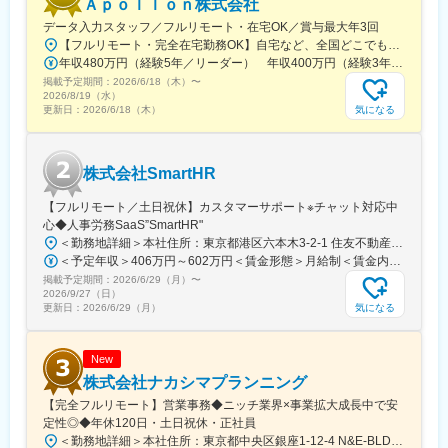
Ａｐｏｌｌｏｎ株式会社
おり、人が不足しておりますので、他エリアへの転勤可能性は低
データ入力スタッフ／フルリモート・在宅OK／賞与最大年3回
いです。1年間の実績として、静岡3拠点間の異動が2～3名、会社
【フルリモート・完全在宅勤務OK】自宅など、全国どこでもあなたが働きやすい場所で働けます★転居を伴う転勤なし★全国47都道府県どこからでも応募OK【本社】東京都新宿区山吹町130番地の15 茜ビル2-A＜アクセス＞有楽町線「江戸川橋駅」、東西線「東西線」より徒歩10分※受動喫煙対策：あり
指示での県外他拠点への移動は年間1～2名となっております。※
年収480万円（経験5年／リーダー） 年収400万円（経験3年／メンバー）
静岡拠点間の異動は拠点と拠点の間に暮らしており、どちらのエ
掲載予定期間：
リアにも行ける方の異動となります。
2026/6/18（木）
〜
2026/8/19（水）
気になる
更新日：
2026/6/18（木）
変更の範囲：会社の定める業務
株式会社SmartHR
【フルリモート／土日祝休】カスタマーサポート※チャット対応中
心◆人事労務SaaS”SmartHR"
＜勤務地詳細＞本社住所：東京都港区六本木3-2-1 住友不動産六本木グランドタワー勤務地最寄駅：東京メトロ南北線／六本木一丁目駅受動喫煙対策：屋内全面禁煙変更の範囲：会社の定める事業所（リモートワーク含む）
＜予定年収＞406万円～602万円＜賃金形態＞月給制＜賃金内訳＞月額（基本給）：212,480円～315,200円その他固定手当/月：5,000円固定残業手当/月：77,520円～114,800円（固定残業時間45時間0分/月）超過した時間外労働の残業手当は追加支給＜月給＞295,000円～435,000円（一律手当を含む）＜昇給有無＞有＜残業手当＞有賃金はあくまでも目安の金額であり、選考を通じて上下する可能性があります。月給(月額)は固定手当を含めた表記です。
掲載予定期間：
2026/6/29（月）
〜
2026/9/27（日）
気になる
更新日：
2026/6/29（月）
New
株式会社ナカシマプランニング
【完全フルリモート】営業事務◆ニッチ業界×事業拡大成長中で安
定性◎◆年休120日・土日祝休・正社員
＜勤務地詳細＞本社住所：東京都中央区銀座1-12-4 N&E-BLD.7階受動喫煙対策：屋内全面禁煙変更の範囲：会社の定める事業所