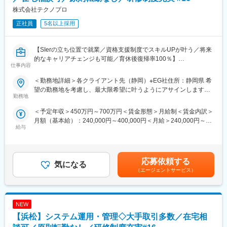
株式会社テクノプロ
■プロジェクトのアサイン方法：
入社前にエンジニアの方の意向を汲み取らせていただきます。
正社員
5名以上採用
業務内容・勤務地・残業時間・出社頻度の詳細情報をお伝えいた
します。
合意のもと、プロジェクト確定となりますので、一方的にプロジ
【SIerの立ち位置で就業／資格支援制度でスキルUPが叶う／将来
ェクトを依頼することはございません。
的なキャリアチェンジも可能／育休後復帰率100％】
仕事内容
■支援体制：
■担当業務：
＜勤務地詳細＞各クライアント先（静岡）※EG社住所：静岡県 希
・キャリアデザインアドバイザー
顧客向け工場で使用されている基幹・生産管理システムの開発を
望の勤務地を考慮し、最大限希望に叶うようにアサインします。
エンジニアとしてのキャリアデザインや業務に関するご相談に応
お任せいたします。
勤務地
受動喫煙対策：屋内全面禁煙
えます。
要件定義・基本設計から運用保守まで一貫して行います。
＜予定年収＞450万円～700万円＜賃金形態＞月給制＜賃金内訳＞
・リーダー研修
開発やコーディングは2割程度、要件定義や基本設計は８割程度で
月額（基本給）：240,000円～400,000円＜月給＞240,000円～
管理者として活躍できるエンジニアになるための研修も用意して
す。
給与
400,000円＜昇給有無＞有＜残業手当＞有＜給与補足＞※ご経歴を
います。
考慮のうえ決定します。■昇給：年1回 ■賞与：年2回（6月・12
・相談窓口
＜工程・言語＞
月）※別途決算賞与を支給する場合有＜キャリア例＞入社5年目：
メンタルヘルスおよびハラスメントに対応する専門窓口を設置し
工程：要件定義～運用保守
リーダー：年収500万円入社10年目：マネージャー： 年収700万
ております。
言語：C#、PostgleSQLなど
応募依頼する
気になる
円※上記キャリア例は残業代を除いた金額です賃金はあくまでも目
（エージェントサービス）
安の金額であり、選考を通じて上下する可能性があります。月給
■魅力ポイント：
＜働き方＞
(月額)は固定手当を含めた表記です。
◇大企業ならではの案件数：
・テレワーク併用(週２程度)
日系大手メーカーやSler、通信系、官公庁、金融証券等、大手企
業を中心に800を超す取引先を有しております。案件数が多く、
NEW
■ポジションの魅力：
上流工程中心に下流の案件まで多くの案件を保有しているため、
・ソフトエンジニアとして開発・設計～テストまで、あらゆる工
【浜松】システム運用・管理◇大手取引多数／在宅相
エンジニアの希望やスキルに応じたアサインが可能です。
程を自分のキャリアに沿って取り組むことができます。