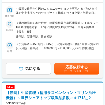
情報伝達やサービス提供を最適化（最適なメディア化）していく
ことを使命として、「役所と住民の最適なコミュニケーション」
～最適な役所と住民のコミュニケーションを実現する／地方自治
を実現していきます。
体や中央省庁などのウェブサイト構築を行うIT企業／年間休日122
仕事内容
日／土日祝休み／賞与年2回～
■当社の理念：
当社は『必要な情報をきれいにわかりやすく最適な方法で』を経
＜勤務地詳細＞本社住所：静岡県静岡市葵区紺屋町17-1 葵タワー
■仕事内容：
営理念に掲げ、自治体を主な顧客とし、CMS開発（HP構築・運用
16F勤務地最寄駅：JR線／静岡駅受動喫煙対策：屋内全面禁煙
観光サイトの構築・リニューアルに関する原稿編集責任者ポジシ
勤務地
サポート）や窓口業務BPOといった事業領域を通して、『最適な
【最寄り駅】
ョンをお任せします。
役所と住民のコミュニケーションを実現する』を経営方針に掲げ
静岡駅、新静岡駅、日吉町駅
活動しています。
■業務内容：
この為、こうした活動に対して意味・意義を感じていただける方
＜予定年収＞450万円～645万円＜賃金形態＞日給月給制＜賃金内
・現行の編集・品質管理
を歓迎します。
訳＞月額（基本給）：180,000円～250,000円/月20日間勤務想定
・若手オペレーターの業務の修正、指導
給与
公共のシステムは多くの方が利用します。例えばあなたが県や市
その他固定手当/月：71,460円～95,120円固定残業手当/月：
・翻訳前提の記事設計（多言語を意識）
区町村などの公共サービスや手続きをする際にわかりづらい、使
48,540円～84,880円（固定残業時間25時間0分/月）超過した時間
いにくい等のストレスを感じた事はないでしょうか？私達は各自
外労働の残業手当は追加支給＜想定月額＞300,000円～430,000円
■業務の特徴／魅力：
治体様と連携して、そのような負を解消できるWebサイト・コン
（一律手当を含む）＜昇給有無＞有＜残業手当＞有＜給与補足＞※
応募依頼する
・媒体はWebとDTP（紙媒体）の双方があります。
気になる
テンツを提供できるよう努力しています。公共インフラだからこ
経験・スキルなどを考慮のうえ、決定いたします。■賞与：年2回
（エージェントサービス）
・HPサイト以外のサイト依頼も多く地元密着での地域貢献ができ
そ細部に拘ったより良いものを一緒に作り、行政の情報発信をよ
（7月：1.5ヶ月/12月：1.5 ヶ月）賃金はあくまでも目安の金額で
ます。
り良いものにしていきましょう。
あり、選考を通じて上下する可能性があります。月給(月額)は固定
・ヒアリング/企画/ベンダーコントロールと幅広い裁量に行え、遣
手当を含めた表記です。
り甲斐があるポジションです。
NEW
【静岡】生産管理（輪用サスペンション・マリン油圧
■当社について：
当社は全国の自治体公式ホームページの構築・システム開発・実
機器）～世界シェアトップ級製品多数～＃1713_２
装・マネジメントを行っています。住民と自治体の間にある情報
Astemo株式会社