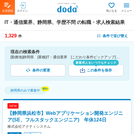
会員登録
ログイン
気になる
メニュー
IT・通信業界、静岡県、学歴不問
の転職・求人検索結果
1,329
条件で並び替え
件
現在の検索条件
[勤務地]静岡県 [業種]IT・通信業界 [こだわり条件ピックアップ]学歴不問 [詳細条件](募集・採用情報)学歴不問
新着求人をいつでもチェック
条件の変更
この条件を保存
静岡県
のみで募集中
NEW
【静岡県浜松市】Webアプリケーション開発エンジニ
ア(SE、フルスタックエンジニア) 年休124日
株式会社アクティシステム