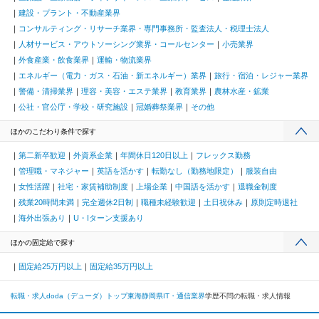
建設・プラント・不動産業界
コンサルティング・リサーチ業界・専門事務所・監査法人・税理士法人
人材サービス・アウトソーシング業界・コールセンター
小売業界
外食産業・飲食業界
運輸・物流業界
エネルギー（電力・ガス・石油・新エネルギー）業界
旅行・宿泊・レジャー業界
警備・清掃業界
理容・美容・エステ業界
教育業界
農林水産・鉱業
公社・官公庁・学校・研究施設
冠婚葬祭業界
その他
ほかのこだわり条件で探す
第二新卒歓迎
外資系企業
年間休日120日以上
フレックス勤務
管理職・マネジャー
英語を活かす
転勤なし（勤務地限定）
服装自由
女性活躍
社宅・家賃補助制度
上場企業
中国語を活かす
退職金制度
残業20時間未満
完全週休2日制
職種未経験歓迎
土日祝休み
原則定時退社
海外出張あり
U・Iターン支援あり
ほかの固定給で探す
固定給25万円以上
固定給35万円以上
転職・求人doda（デューダ）トップ
東海
静岡県
IT・通信業界
学歴不問の転職・求人情報