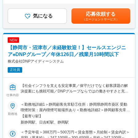
昇給有無＞有＜残業手当＞有＜給与補足＞昇給：年1回（4月）賞
義、設計、開発、保守まで全てのフェーズを実施しています。
クラッチ開発時にも同社の構成を理解しているパートナーとして
与：年3回（7月、12月/4ヶ月分、決算賞与）モデル年収：30歳
（言語：Java,.NET,RPG,COBOL）。
継続的に案件をいただいております。
=532万円/36歳=596万円※待遇は経験・スキル、年齢等を考慮の
応募依頼する
気になる
上、決定致します※賃金はあくまでも目安の金額であり、選考を通
（エージェントサービス）
■同社で働くメリット
じて上下する可能性があります賃金はあくまでも目安の金額であ
オープン系言語経験がない方でも現行システムのソース解析など
変更の範囲：会社の定める業務
り、選考を通じて上下する可能性があります。月給(月額)は固定手
活躍の場を用意し、プロジェクトメンバーと一緒にオープン系言
当を含めた表記です。
語の知見を深められる環境をご用意します。また日本オラクルの
NEW
日本初の代理店として培ってきた長年のDB構築・設計の知見を学
【静岡市・沼津市／未経験歓迎！】セールスエンジニ
ぶことが可能です。
ア※DNPグループ／年休126日／残業月10時間以下
■就業環境
株式会社DNPアイディーシステム
自社勤務は7割、常駐案件は３割で、リモート対応もあります。現
正社員
在東海エリアには300名ほどのメンバーが活動。うちエンジニア
220名規模所属しているエンジニア集団です。またスキルアップ
や資格取得のための研修や勉強会、資格受験の費用負担、3年間の
【社会インフラを支える安定事業／保守だけでなく顧客課題の解
育児休業、復職後の時短制度、介護休業など働きやすい環境が充
決提案にも挑戦可能／DNPグループならではの働きやすさと充実
実しており、社員の平均年齢は40歳弱と、この業界では異例とも
仕事内容
した研修体制】
言えるベテラン揃い。また、離職率が3％台と低い事も働きやすさ
■業務内容
を裏付けていると思います。
＜勤務地詳細1＞静岡顧客先常駐①住所：静岡県静岡市葵区 受動
自治体の現場に設置された各種機器を安定稼働させることで、住
喫煙対策：屋内喫煙可能場所あり＜勤務地詳細2＞静岡顧客先常駐
民の皆様が円滑に行政サービスを受けられる環境づくりに貢献し
勤務地
■同社の強み
②住所：静岡県沼津市 受動喫煙対策：屋内喫煙可能場所あり変更
【最寄り駅】
ます。単なるメンテナンス業務ではなく、顧客との信頼関係構築
日本オラクルの日本初の代理店としての実績。加えて一般的に顧
の範囲：会社の定める事業所
新静岡駅、日吉町駅、静岡駅
を通じて課題を把握し、より良い運用や新たなソリューション提
客向け開発においてコード構成や仕様書の理解から入る必要があ
案につなげる役割を担います。
る中で、自社パッケージ化できるほど、高いソースコード解析力
＜予定年収＞388万円～500万円＜賃金形態＞月給制＜賃金内訳＞
■具体的な業務内容
に強みを持つ同社は、このエンジニアの工数を低減。エンジニア
月額（基本給）：247,100円～300,400円＜月給＞247,100円～