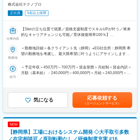
契約の更新：更新上限：有 通算契約期間上限3年
株式会社テクノプロ
契約社員グレードB(3ヶ月更新・賞与無)→契約社員グレードA(1年
正社員
5名以上採用
更新・賞与有)→正社員というステップでキャリアアップ可能!
正社員登用後は上位役職やマネージャ等へのキャリアアップ制度
を制定しておりステップアップ実績も多数あり!
【SIerの立ち位置で就業／資格支援制度でスキルUPが叶う／将来
早い方で、契約社員入社から約1年でリージョナル社員（正社員）
的なキャリアチェンジも可能／育休後復帰率100％】
に登用される方もいます。
仕事内容
登用、昇格に必要となるスキルアップ研修や資格取得支援制度も
■担当業務：
充実しています。
＜勤務地詳細＞各クライアント先（静岡）※EG社住所：静岡県 希
通信システムの現地調整および保守をお任せいたします。
望の勤務地を考慮し、最大限希望に叶うようにアサインします。
＜詳細＞
勤務地
変更の範囲：会社の定める業務
受動喫煙対策：屋内全面禁煙
・通知システムの点検・障害対応等の作業および原因調査やまと
＜予定年収＞450万円～700万円＜賃金形態＞月給制＜賃金内訳＞
め・報告
月額（基本給）：240,000円～400,000円＜月給＞240,000円～
給与
400,000円＜昇給有無＞有＜残業手当＞有＜給与補足＞※ご経歴を
＜環境＞
考慮のうえ決定します。■昇給：年1回 ■賞与：年2回（6月・12
主にネットワーク機器
月）※別途決算賞与を支給する場合有＜キャリア例＞入社5年目：
リーダー：年収500万円入社10年目：マネージャー： 年収700万
■ポジションの魅力：
応募依頼する
気になる
円※上記キャリア例は残業代を除いた金額です賃金はあくまでも目
転勤無し、退職金制度の完備、平均残業時間20時間、業界TOPク
（エージェントサービス）
安の金額であり、選考を通じて上下する可能性があります。月給
ラスの弊社だからこそ腰を据えて就業可能な環境で、社員定着率
(月額)は固定手当を含めた表記です。
95%！
無料で受講可能なプログラミングスクールを受講することがで
NEW
き、上流工程から下流工程まで案件も豊富。ご自身が身に着けた
い技術を突き詰めることができ、自身に合ったキャリアを形成で
【静岡県】工場におけるシステム開発 ◇大手取引多数
きる環境です。
／在宅相談可／原則転勤なし／研修制度充実 #16