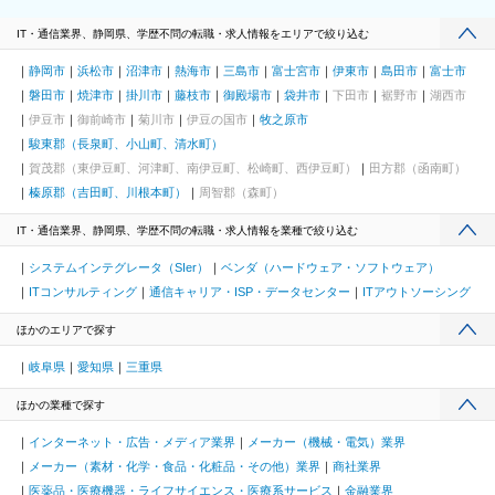
IT・通信業界、静岡県、学歴不問の転職・求人情報をエリアで絞り込む
静岡市
浜松市
沼津市
熱海市
三島市
富士宮市
伊東市
島田市
富士市
磐田市
焼津市
掛川市
藤枝市
御殿場市
袋井市
下田市
裾野市
湖西市
伊豆市
御前崎市
菊川市
伊豆の国市
牧之原市
駿東郡（長泉町、小山町、清水町）
賀茂郡（東伊豆町、河津町、南伊豆町、松崎町、西伊豆町）
田方郡（函南町）
榛原郡（吉田町、川根本町）
周智郡（森町）
IT・通信業界、静岡県、学歴不問の転職・求人情報を業種で絞り込む
システムインテグレータ（SIer）
ベンダ（ハードウェア・ソフトウェア）
ITコンサルティング
通信キャリア・ISP・データセンター
ITアウトソーシング
ほかのエリアで探す
岐阜県
愛知県
三重県
ほかの業種で探す
インターネット・広告・メディア業界
メーカー（機械・電気）業界
メーカー（素材・化学・食品・化粧品・その他）業界
商社業界
医薬品・医療機器・ライフサイエンス・医療系サービス
金融業界