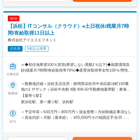
(月額)は固定手当を含めた表記です。
・Windowsサーバの維持保守業務
へ対策を促し改善を実施します。
・某銀行 勘定系システム 維持保守、JP1/AJSにおけるジョブ作成
などの運用業務
変更の範囲：会社の定める業務
NEW
・ZabbixやNagiosなどを用いた官公庁ネットワークシステムの運
【浜松】ITコンサル（クラウド）※土日祝休/残業月7時
用監視業務
■教育体制：
間/有給取得11日以上
入社研修ではIT技術研修をしており、その後もAWS無料トレーニ
株式会社アイエスエフネット
ング等、
正社員
5名以上採用
教育支援制度が充実しています。
■入社後のキャリア（案件の変化スピード）：以下が静岡エリアで
の目安です。入社時のご経験により「運用・監視」や「構築・運
≪◆初任地希望100％実現(希望しない異動1％以下)◆就業環境良
用」の段階がスキップされます。
好(残業月7時間/有給取得率79%)◆産育休取得率女性100％/男性
※エンジニアのスキルアップ・待遇アップを第一に考えており、約
仕事内容
74％≫
2年毎に携われる案件のレベルが上がるイメージです。
■職務概要：
※設計構築経験以上になると監視や保守運用案件の可能性は低いで
＜勤務地詳細＞浜松支店住所：静岡県浜松市中央区鍛冶町100番
各種事業顧客からの要件ヒアリング、ネットワーク・サーバー構
す。そうすると、日勤かつ上流案件に携わることができ、基本土
地の1 ザザシティ浜松中央館 4階 406-02号勤務地最寄駅：東海道
成の設計構築◇大手グループ企業のシステム要件の整理とネット
勤務地
日祝休みとなります。
本線／浜松駅受動喫煙対策：敷地内全面禁煙変更の範囲：会社の
【最寄り駅】
ワーク設計、構築テスト、運用体制構築
■転勤：現在静岡拠点（浜松、静岡、沼津）では案件開拓が進んで
定める事業所
新浜松駅、第一通り駅、浜松駅
クラウド環境における顧客情報データベース用サーバー構築・大
おり、人が不足しておりますので、他エリアへの転勤可能性は低
規模サーバーリプレイスとその性能評価◇官公庁向けサーバー・
いです。また、1年間の実績として、静岡3拠点間の異動が2～3
＜予定年収＞630万円～800万円＜賃金形態＞月給制補足事項なし
ネットワークの設計構築など上流工程の案件を中心に業務に取り
名、会社指示での県外他拠点への移動は年間1～2名となっており
＜賃金内訳＞月額（基本給）：455,000円その他固定手当/月：
組んでいただきます。
給与
ます。※静岡拠点間の異動は拠点と拠点の間に暮らしており、どち
20,000円＜月給＞475,000円＜昇給有無＞有＜残業手当＞有＜給
らのエリアにも行ける方が異動しているだけですのでご安心くだ
与補足＞※給与詳細は経験を考慮し同社規程により決定■昇給：年
豊富な案件に触れるチャンスがあるためスペシャリストとして自
さい。
2回※人事評価制度による昇給あり残業代、インセンティブ賞与が
分の市場価値、スキルを磨いて頂けるお仕事です！
■働き方：残業時間は月7時間です。派遣という形態上、残業は発