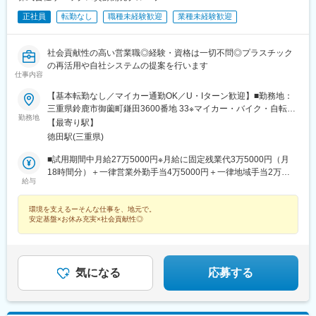
正社員
転勤なし
職種未経験歓迎
業種未経験歓迎
社会貢献性の高い営業職◎経験・資格は一切不問◎プラスチック
の再活用や自社システムの提案を行います
仕事内容
【基本転勤なし／マイカー通勤OK／U・Iターン歓迎】■勤務地：
三重県鈴鹿市御薗町鎌田3600番地 33※マイカー・バイク・自転車
勤務地
通勤可（駐車場あり／交通費支給）受動喫煙対策：屋内禁煙
【最寄り駅】
徳田駅(三重県)
■試用期間中月給27万5000円※月給に固定残業代3万5000円（月
18時間分）＋一律営業外勤手当4万5000円＋一律地域手当2万
給与
5000円含む■試用期間終了後月給27万6000円※月給に固定残業代3
万5000円（月18時間分）＋一律営業外勤手当4万5000円＋一律地
環境を支えるーそんな仕事を、地元で。
域手当2万5000円含む※いずれも固定残業代は残業の有無に関わら
安定基盤×お休み充実×社会貢献性◎
ず支給／超過分は別途支給
気になる
応募する