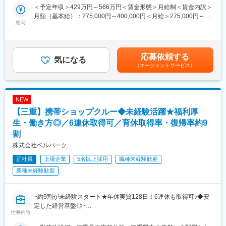
店舗マネジメントをお任せ致します。入社後まずはクルーを経
・人数：33名（男女比8：2）
＜予定年収＞429万円～566万円＜賃金形態＞月給制＜賃金内訳＞
験。接客業務／カウンター業務／店舗業務などの業務をお任せ
・年代：20代~50代
月額（基本給）：275,000円～400,000円＜月給＞275,000円～
し、業務に慣れていただきます。入社半年～１年半を目処に経験
（年齢層比率：20～30代：60％／40代：25％／50代：15％）
給与
400,000円＜昇給有無＞有＜残業手当＞有＜給与補足＞※ソフトバ
を積んだ後は、副店長・店長として店舗運営をお任せします。
・中途入社割合：8割
ンク認定資格を取得すると資格手当が追加支給されます。※上記月
具体的には…
収・年収は時間外勤務手当を月30時間想定として加えた金額で
・スタッフの育成
■数字で見る当社
す。賞与：年2回（6・12月）・昇給：年1回賞与とは別にインセ
・シフト管理
応募依頼する
・有給休暇取得率：72.5％
気になる
ンティブや特別賞与も支給実績あり（2025年は30万円の追加支給
・売上管理
・平均残業時間：12時間／年休120日／完全週休2日制（土日祝休
（エージェントサービス）
を実施）賃金はあくまでも目安の金額であり、選考を通じて上下
・商品管理
み）
する可能性があります。月給(月額)は固定手当を含めた表記です。
・販売促進
・離職率：7.9％
・広告宣伝の企画立案
・新卒者の3年以内定着率：96％
NEW
など
■配属先の編成：
【三重】携帯ショップクルー◆未経験活躍★福利厚
■当社について
★20代・30代中心に活躍中！
【大手企業（東芝・キオクシア・日立など）向けのソリューショ
生・働き方◎／6連休取得可／育休取得率・復帰率約9
若手を中心に、男女ともにバランス良く活躍しています。
ン提供】
割
先輩が後輩を教育する風土が根付いており、「初めはわからない
・業務アプリケーションや医療システムの開発からインフラ構
株式会社ベルパーク
ことだらけで当然」というスタンスでフォローしているので、新
築、ソフトウェア検証事業、運用・保守支援、AIテクノロジーま
しい方もなじみやすいはず！
で事業展開しています
正社員
上場企業
5名以上採用
職種未経験歓迎
■仕事の魅力：
【AIなど先端技術事業への注力】
業種未経験歓迎
★店舗ごとに裁量があり、店長の判断で店舗運営を行えるのが特
・現在は半導体分野、AI・画像認識・機械学習・自動運転といっ
徴です。例えば催事やショッピングモールのイベントに参加して
た先進技術分野にも進出。
くじ引きキャンペーンを行ったり、折込チラシの配布を決定する
【東証グロース市場上場・安定基盤のある経営体制】
~約9割が未経験スタート★年休実質128日！6連休も取得可♪◆安
のも店長の発案によるもの。自分のアイディアが売上につながり
定した経営基盤◎~
ます。
変更の範囲：会社の定める業務
仕事内容
★満足の待遇
■職務内容