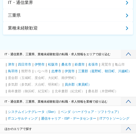
IT・通信業界
三重県
業種未経験歓迎
IT・通信業界、三重県、業種未経験歓迎の転職・求人情報をエリアで絞り込む
津市
四日市市
伊勢市
松阪市
桑名市
鈴鹿市
名張市
尾鷲市
亀山市
鳥羽市
熊野市
いなべ市
志摩市
伊賀市
三重郡（菰野町、朝日町、川越町）
度会郡（玉城町、度会町、大紀町、南伊勢町）
多気郡（多気町、大台町、明和町）
員弁郡（東員町）
南牟婁郡（御浜町、紀宝町）
北牟婁郡（紀北町）
桑名郡（木曽岬町）
IT・通信業界、三重県、業種未経験歓迎の転職・求人情報を業種で絞り込む
システムインテグレータ（SIer）
ベンダ（ハードウェア・ソフトウェア）
ITコンサルティング
通信キャリア・ISP・データセンター
ITアウトソーシング
ほかのエリアで探す