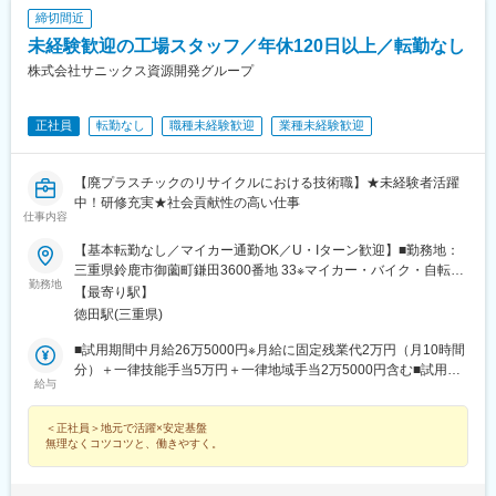
締切間近
未経験歓迎の工場スタッフ／年休120日以上／転勤なし
株式会社サニックス資源開発グループ
正社員
転勤なし
職種未経験歓迎
業種未経験歓迎
【廃プラスチックのリサイクルにおける技術職】★未経験者活躍
中！研修充実★社会貢献性の高い仕事
仕事内容
【基本転勤なし／マイカー通勤OK／U・Iターン歓迎】■勤務地：
三重県鈴鹿市御薗町鎌田3600番地 33※マイカー・バイク・自転車
勤務地
通勤可（駐車場あり／交通費支給）受動喫煙対策：屋内禁煙
【最寄り駅】
徳田駅(三重県)
■試用期間中月給26万5000円※月給に固定残業代2万円（月10時間
分）＋一律技能手当5万円＋一律地域手当2万5000円含む■試用期
給与
間終了後月給26万6000円※月給に固定残業代2万円（月10時間
分）＋一律技能手当5万円＋一律地域手当2万5000円含む※いずれ
＜正社員＞地元で活躍×安定基盤
も固定残業代は残業の有無に関わらず支給／超過分は別途支給
無理なくコツコツと、働きやすく。