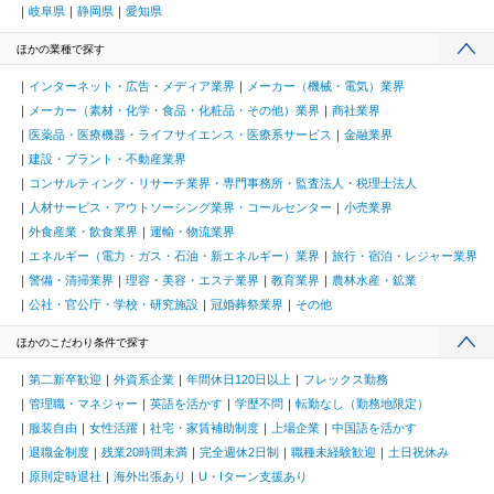
岐阜県
静岡県
愛知県
ほかの業種で探す
インターネット・広告・メディア業界
メーカー（機械・電気）業界
メーカー（素材・化学・食品・化粧品・その他）業界
商社業界
医薬品・医療機器・ライフサイエンス・医療系サービス
金融業界
建設・プラント・不動産業界
コンサルティング・リサーチ業界・専門事務所・監査法人・税理士法人
人材サービス・アウトソーシング業界・コールセンター
小売業界
外食産業・飲食業界
運輸・物流業界
エネルギー（電力・ガス・石油・新エネルギー）業界
旅行・宿泊・レジャー業界
警備・清掃業界
理容・美容・エステ業界
教育業界
農林水産・鉱業
公社・官公庁・学校・研究施設
冠婚葬祭業界
その他
ほかのこだわり条件で探す
第二新卒歓迎
外資系企業
年間休日120日以上
フレックス勤務
管理職・マネジャー
英語を活かす
学歴不問
転勤なし（勤務地限定）
服装自由
女性活躍
社宅・家賃補助制度
上場企業
中国語を活かす
退職金制度
残業20時間未満
完全週休2日制
職種未経験歓迎
土日祝休み
原則定時退社
海外出張あり
U・Iターン支援あり