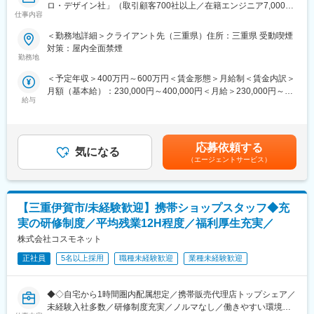
ロ・デザイン社」（取引顧客700社以上／在籍エンジニア7,000名
修の実施など、エンジニアフォローのため幅広い業務をご担当い
仕事内容
以上／売上500億超）～
ただきます。
■業務内容：
＜勤務地詳細＞クライアント先（三重県）住所：三重県 受動喫煙
※担当人数として、100人程度のエンジニアを2～3人で担当するイ
自動車用ジャンクションボックスの生産技術業務
対策：屋内全面禁煙
メージです。
・工程構想検討
勤務地
・設備仕様書作成
■活躍例：
＜予定年収＞400万円～600万円＜賃金形態＞月給制＜賃金内訳＞
・設備製作、工程検証
学校の先生やメーカーでの技術者、接客販売経験者など、個人に
月額（基本給）：230,000円～400,000円＜月給＞230,000円～
・基板実装時のシュミレーション（熱／応力解析）
寄り添い、アドバイスをすることに長けている未経験の方々が多
給与
400,000円＜昇給有無＞有＜残業手当＞有＜給与補足＞※能力・経
・業務標準化、海外拠点の立上げ支援
く活躍しています。
験・年齢等を考慮の上、当社規程に従って決定■賞与：年2回※別
20・30代の若手が多い組織ですが、人材育成やキャリアアドバイ
途決算賞与を支給する場合あり賃金はあくまでも目安の金額であ
■業務詳細：
ジングに精通している方も大歓迎です。
り、選考を通じて上下する可能性があります。月給(月額)は固定手
（1）プレス・溶接・塗装・組立の各工程における生産技術、生産
応募依頼する
気になる
当を含めた表記です。
準備（工程検討・工程計画、設備検討・設備計画、設備導入、設
（エージェントサービス）
■会社の魅力：
備トライ、不具合対策、工事立ち合い）
顧客の突き抜けた成長を実現させるパートナーとして、AI活用や
（2）各工程におけるSE検討（車両仕様・変化点の確認、設備・
ロボット導入など、様々なソリューションを提供しています。
工程検討、デジタルデータを活用した課題整理、試作車評価の準
・スキルアップに期待できるエンジニア派遣企業
【三重伊賀市/未経験歓迎】携帯ショップスタッフ◆充
備、社内外関係者との調整、問題解決の進捗管理）
・未経験エンジニアでも市場価値を目指せると思う企業
実の研修制度／平均残業12H程度／福利厚生充実／
・若手（20代）が選ぶ働きたいエンジニア派遣企業
■スキルアップ制度（豊富な研修制度／資格支援制度の充実）：
株式会社コスモネット
などに選ばれた実績があり、「モノ」×「IT」双方の分野におい
各種専門団体との連携（TOEIC(R)テストや技術関連の協会など）
て、より高い技術力を提供できるプロフェショナル集団です。
を主軸に、研修センターを全国に設置。全国各拠点での教育研修
正社員
5名以上採用
職種未経験歓迎
業種未経験歓迎
実施環境を整備しており、入門から上級まで、将来を見据えた技
変更の範囲：本文参照
術習得を全面的に支援します。またWebでの学習コンテンツ（e-
◆◇自宅から1時間圏内配属想定／携帯販売代理店トップシェア／
ラーニング、推奨資格の模擬試験の提供）、各種研修（階層
未経験入社多数／研修制度充実／ノルマなし／働きやすい環境／
別）、語学学習コンテンツ、マネジメント、ヒューマンスキル向