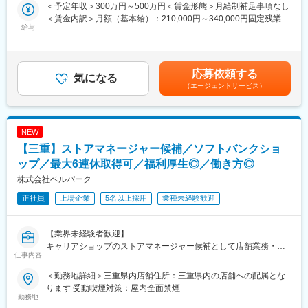
※将来的にはマネジメントや、社内で技術者（開発エンジニア）と
＜予定年収＞300万円～500万円＜賃金形態＞月給制補足事項なし
4）解析に関する顧客対応・打ち合わせ
してのキャリアステップも可能です。
＜賃金内訳＞月額（基本給）：210,000円～340,000円固定残業手
顧客と打ち合わせを行い、解析内容の確認や結果の説明を行いま
給与
当/月：40,000円～69,000円（固定残業時間20時間0分/月）超過し
す。
■業務詳細：
た時間外労働の残業手当は追加支給＜月給＞250,000円～409,000
5）会議参加・職場環境の整備（清掃など）
大手メーカー様で事務職をお任せ致します。
円（一律手当を含む）＜昇給有無＞有＜残業手当＞有＜給与補足
チームでの情報共有や、日常的な業務環境の維持も担当します。
・OA機器全般のヘルプデスク
＞※〈月額固定給×12カ月＝年収〉です。（賞与無）※固定残業時
応募依頼する
・PCのセットアップ
気になる
間を超過した時間外労働の残業時間代は追加支給※給与詳細は、当
■職場環境・魅力：
（エージェントサービス）
・社内研修の日程調整や会場の予約
社規定に従いスキル・経験年数に準じて決定いたします■昇格：年
◇人事育成制度
・議事録やアンケートの作成
1回（4月）※個人の成績、会社業績により査定■決算賞与制度（会
未経験の方向けに、入社後1週間～1か月程度の研修を実施。
・導入ツールなどのお問い合わせの対応もお願いします
社業績に応じ支給）賃金はあくまでも目安の金額であり、選考を
専門知識がなくても分かる内容からスタートするので、「いきな
（マニュアルや他の社員も近くにいるのですぐに質問できる環境
通じて上下する可能性があります。月給(月額)は固定手当を含めた
NEW
り現場で放置される」ことはありません。
です）
表記です。
【三重】ストアマネージャー候補／ソフトバンクショ
◇キャリアサポート制度
【変更の範囲：会社の定める業務】
配属後も定期的に面談を行い、「困っていること」「不安なこ
ップ／最大6連休取得可／福利厚生◎／働き方◎
と」を気軽に相談できます。
■キャリアビジョン：
株式会社ベルパーク
一人で抱え込まず、周りに頼れる環境です。
まずは本業務にアサイン予定ですが技術などを身につけていただ
正社員
上場企業
5名以上採用
業種未経験歓迎
けますとエンジニアとしてキャリアを描くことも可能です。
変更の範囲：会社の定める業務
もちろんワークライフバランスを軸に就業を続けることも可能で
す。
【業界未経験者歓迎】
社員ひとりひとりのキャリアに適したアサインができればと存じ
キャリアショップのストアマネージャー候補として店舗業務・マ
ます。
仕事内容
ネジメント全般をお任せ♪
独自カリキュラムの研修制度や自己啓発支援制度も用意もあるの
■職務内容：
でスキルアップには適した環境でございます
＜勤務地詳細＞三重県内店舗住所：三重県内の店舗への配属とな
ソフトバンクショップのストアマネージャー候補として、雇入れ
ります 受動喫煙対策：屋内全面禁煙
直後はキャリアショップのマネージャー候補として、店舗業務や
勤務地
■組織構成〈ITサービス事業本部〉