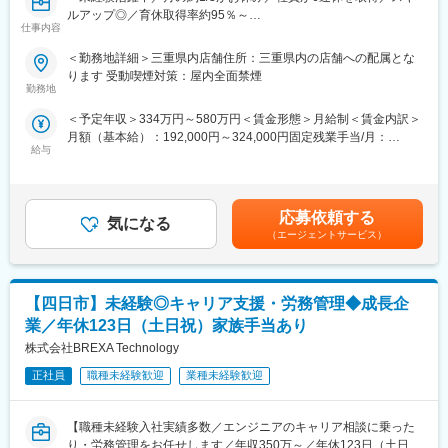
■この仕事の魅力：
ルアップ◎／育休取得率約95％～
仕事内容
★ライフイベントへの支援多数★
■職務内容：
★お店づくりにアイデアが活かせます
・年休実質128日！
当社直営のソフトバンクショップで、お客様の受付対応、携帯電
店舗イベントは本社の営業部と連携を取りながら企画していきま
＜勤務地詳細＞三重県内店舗住所：三重県内の店舗への配属とな
・月1日の有給取得・連続休暇取得を推進中
話やスマートフォンのサービスや商品案内といった仕事をお任せ
す。
ります 受動喫煙対策：屋内全面禁煙
・育休取得率100％／復帰率は94.1％！
します。
店長だけではなく一般職でもアイデアがあれば大歓迎。気軽に発
勤務地
・保育園に預けて復職した場合⇒保育手当を支給（3歳まで）
※チームでコミュニケーションを取りながら仕事に取り組んで頂き
信してください。
＜予定年収＞334万円～580万円＜賃金形態＞月給制＜賃金内訳＞
・お子さんが4歳に達するまで時短勤務可
ます。
月額（基本給）：192,000円～324,000円固定残業手当/月：
・時短とフルタイムをミックスして使えます『慣らしフルタイム
◇受付対応
給与
21,500円～36,200円（固定残業時間15時間0分/月）超過した時間
制度』あり
◇サービス・商品のご案内、手続き
外労働の残業手当は追加支給＜月給＞213,500円～360,200円（一
◇便利な使い方のレクチャー
律手当を含む）＜昇給有無＞有＜残業手当＞有＜給与補足＞※ソフ
（2）私たちベルパークは東証スタンダード上場企業。全国に300
◇店頭ディスプレイづくり
トバンク認定資格を取得すると資格手当が追加支給されます。※上
店以上の店舗を展開し、安定した経営基盤を誇ります。その為研
◇店内イベントの企画・実施 など
応募依頼する
気になる
記月収・年収はみなし残業手当含む加えた金額です。賞与：年2回
修体制も充実！研修部が主催するコンプライアンス研修、業務知
■この仕事の魅力：
（エージェントサービス）
（6・12月）・昇給：年1回賞与とは別にインセンティブや特別賞
識習得研修のほか、店舗配属後もスキルアップ・レベルアップを
★ライフイベントへの支援多数★
与も支給実績あり（2024年は30万円の追加支給を実施） 賃金は
支援するツールや環境が整っています。
（1）社員の男女比は【47％：53％】で、男女共にバランスよく
あくまでも目安の金額であり、選考を通じて上下する可能性があ
活躍しています。
ります。月給(月額)は固定手当を含めた表記です。
★スキルアップが叶えられる★
【四日市】未経験◎キャリア支援・労務管理◆成長企
・月1日の有給取得・連続休暇取得を推進中
年4回の「ソフトバンク認定資格試験」で資格を取得したら、最高
・育休取得率約95％／復帰率は89.1％！
業／年休123日（土日祝）家族手当あり
月額8万円（年額96万円）の資格手当を追加支給！
・保育園に預けて復職した場合⇒保育手当を支給（3歳まで）
株式会社BREXA Technology
※試験の合格率・保有率はともに約90％
・お子さんが4歳に達するまで時短勤務可
※会社をあげて合格までしっかりサポートします
・時短とフルタイムをミックスして使えます『慣らしフルタイム
正社員
職種未経験歓迎
業種未経験歓迎
制度』あり
・7割が未経験スタート★
【職種未経験入社実績多数／エンジニアのキャリア相談に乗った
・30歳時点で男女の年収差額が少ないランキング「第1位」
り・労務管理をお任せします／年収350万～／年休123日（土日
https://www.vorkers.com/hatarakigai/vol_104