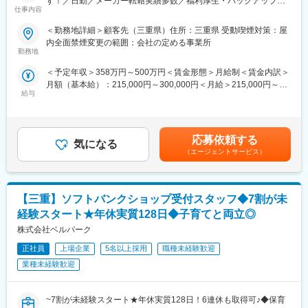
す！／日勤／メーカー転籍実績多数／福利厚生・バックアップ体
仕事内容
制充実の中でキャリアアップが可能】
■モデル年収：
＜勤務地詳細＞顧客先（三重県）住所：三重県 受動喫煙対策：屋
536万円／35歳・エリアリーダー職・経験5年（月給40万円＋賞与
■仕事内容：
内全面禁煙変更の範囲：会社の定める事業所
2回）
大手半導体メーカー：キオクシア様での就業です。
勤務地
434万円／25歳・店長職・経験3年（月給32万円＋賞与2回）
製品の管理・検査・分析業務をご担当いただきます。
324万円／22歳・店舗スタッフ・経験1年（月給23.2万円＋賞与2
＜予定年収＞358万円～500万円＜賃金形態＞月給制＜賃金内訳＞
回）
月額（基本給）：215,000円～300,000円＜月給＞215,000円～
<同社製品：半導体（フラッシュメモリ）について>
※資格取得で収入アップ※
給与
300,000円＜昇給有無＞有＜残業手当＞有＜給与補足＞※上記金額
半導体は、身近にあるスマートフォンやSDカード、PCなど、身
各通信キャリア認定資格取得に挑戦。取得後、なんと給与が最大
に関しては、今までの社会人経験、面接結果等、当社内規定に伴
の回りにある様々な電子製品に使用されています。
月5万6000円。年間だと67万2000円もアップ！スキルアップが収
い、考慮の上決定します。■昇給：年1回（4月）■賞与：年2回（7
上記以外にも、データセンターやクラウドSNSといった大容量デ
入アップに直結します！
月、12月）※会社規定あり賃金はあくまでも目安の金額であり、
ータを前提とするサービスにも活用されており、今後もますます
応募依頼する
気になる
選考を通じて上下する可能性があります。月給(月額)は固定手当を
情報化社会の発展が予想される中で、同社製品は不可欠な存在で
（エージェントサービス）
■ノルマなし！顧客に寄り添った提案ができる環境：
含めた表記です。
す。
個人のノルマは無いです。自ら掲げた目標をもとに仕事を進め、
店舗全体の売り上げや顧客満足度（NPS）が評価の重要数値にな
■業務内容：下記いずれかをご担当いただきます。
るため、人間関係構築力、顧客の課題を抽出し提案する力などが
【三重】ソフトバンクショップ受付スタッフ◆7割が未
・検査装置を使用したデータ収集
身に付く環境です！
・エクセルを使用したデータ抽出・分析
経験スタート★年休実質128日◆子育てと両立◎
・テスト業務
株式会社ベルパーク
■研修について：
・歩留まり改善・生産性向上のための試作品や製造方法の立ち上
業務内容だけではなく 接客マナーや配属先キャリアの機種や料金
げ
正社員
上場企業
5名以上採用
職種未経験歓迎
プラン、サービスなどの基本知識から習得頂きます。その後は店
・製造機器のメンテナンス・保全 等
業種未経験歓迎
舗ごとのOJTに加え、定期的な集合研修が行われる等ステップア
※事務所と製造現場であるクリーンルームの両方で業務いただきま
ップ支援がございます。
す。
専用のトークスクリプトや製品の勉強が出来るアプリもあり、未
※キオクシア様へはBREXA Technologyより多数の社員が配属され
~7割が未経験スタート★年休実質128日！6連休も取得可♪◆保育
経験からでもご活躍いただけます。