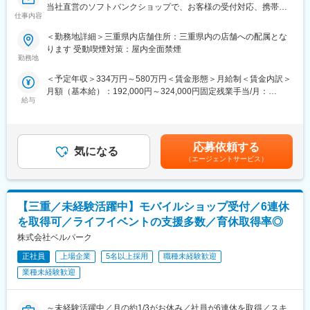
当社直営のソフトバンクショップで、お客様の受付対応、携帯電
・プラン内容や操作方法の案内
また3つあるKDDI（キャリア）の資格試験に合格すると、その時
仕事内容
話やスマートフォンのサービスや商品案内といった仕事をお任せ
・店内の展示やレイアウト
点からずっと、1つの資格取得ごとに月々資格手当1万円を支給。
します。
・店舗イベント企画、運営
頑張れば頑張るほど、年収が1年目から、最大で30～40万円ほど
＜勤務地詳細＞三重県内店舗住所：三重県内の店舗への配属とな
◇受付対応
└営業と連携しながら行っていただきます。
も増える可能性もあります
ります 受動喫煙対策：屋内全面禁煙
◇サービス・商品のご案内、手続き
勤務地
・在庫管理等
◇便利な使い方のレクチャー
変更の範囲：会社の定める業務
＜予定年収＞334万円～580万円＜賃金形態＞月給制＜賃金内訳＞
◇店頭ディスプレイづくり
【取り扱い製品例】
月額（基本給）：192,000円～324,000円固定残業手当/月：
◇店内イベントの企画・実施 など
携帯電話／スマートフォン
給与
21,500円～36,200円（固定残業時間15時間0分/月）超過した時間
販売スペースを企画したり、各プロジェクトのリーダー・メンバ
関連アクセサリー
外労働の残業手当は追加支給＜月給＞213,500円～360,200円（一
ーとして活動したり。手を挙げれば自らのアイディアを形にする
タブレット
律手当を含む）＜昇給有無＞有＜残業手当＞有＜給与補足＞※ソフ
チャンスがたくさんあります！単なる接客ではなく「感動接客」
その他、上記以外のサービス
トバンク認定資格を取得すると資格手当が追加支給されます。※上
を目指しています。お客様の生活をより便利に・豊かにするため
応募依頼する
気になる
記月収・年収はみなし残業手当含む加えた金額です。賞与：年2回
に、より丁寧なコンサルテイングが求められます。
■ポイント：
（エージェントサービス）
（6・12月）・昇給：年1回賞与とは別にインセンティブや特別賞
★充実した福利厚生・休暇制度
与も支給実績あり（2024年は30万円の追加支給を実施）賃金はあ
■研修体制充実
各種手当が充実している点はもちろんですが、会員制リゾート施
くまでも目安の金額であり、選考を通じて上下する可能性があり
・9割が未経験スタート★
設の利用や退職金制度なども整っています。
ます。月給(月額)は固定手当を含めた表記です。
【三重／未経験活躍中】モバイルショップ受付／6連休
教える立場の先輩社員の9割が未経験スタートなので、入社時の不
休暇制度でも産休育休制度はもちろん、バースデー休暇制度も整
安な気持ちはよく理解できます。あなたが安心できるようしっか
を取得可／ライフイベントの支援多数／育休取得率◎
えています。
りとフォローします！同期入社の仲間はもちろん、先輩ともいい
株式会社ベルパーク
関係を築いていけるのがベルパークの魅力のひとつ。困った時は
★公平な評価制度
すぐに相談し合えて、互いに高め合いながら成長できます！
正社員
上場企業
5名以上採用
職種未経験歓迎
ノルマはありません。店舗目標や個人目標を達成できれば賞与な
・その為研修体制も充実！研修部が主催するコンプライアンス研
どで還元します。評価項目ごとのポイント制で、評価を「見える
業種未経験歓迎
修、業務知識習得研修のほか、店舗配属後もスキルアップ・レベ
化」。販売実績などの成果はもちろん、勤務態度なども基準で
ルアップを支援するツールや環境が整っています。
す。そんな評価に基づいて賞与や昇給、昇進が決まるため納得感
～未経験活躍中／月の約1/3がお休み／社員が6連休を取得／スキ
を持ってもらえるはずです。