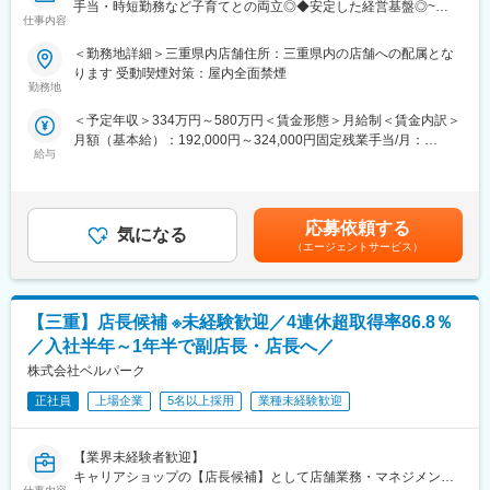
ており、研修体制も確立されています。未経験から多数入社して
手当・時短勤務など子育てとの両立◎◆安定した経営基盤◎~
※中途入社のほとんどは未経験からのスタートです。
仕事内容
おり、安心して業務に就業いただけます。
■職務内容：
変更の範囲：会社の定める業務
＜勤務地詳細＞三重県内店舗住所：三重県内の店舗への配属とな
■キャリアアップ事例：本ポジションにて就業後、以下のようなポ
当社直営のソフトバンクショップで、お客様の受付対応、携帯電
ります 受動喫煙対策：屋内全面禁煙
ジションにキャリアアップも可能です。
話やスマートフォンのサービスや商品案内といった仕事をお任せ
勤務地
・データ分析エンジニア
します。
＜予定年収＞334万円～580万円＜賃金形態＞月給制＜賃金内訳＞
・装置開発
※チームでコミュニケーションを取りながら仕事に取り組んで頂き
月額（基本給）：192,000円～324,000円固定残業手当/月：
・機械メンテナンス・保全
ます。
給与
21,500円～36,200円（固定残業時間15時間0分/月）超過した時間
・労務管理 等
◇受付対応
外労働の残業手当は追加支給＜月給＞213,500円～360,200円（一
◇サービス・商品のご案内、手続き
律手当を含む）＜昇給有無＞有＜残業手当＞有＜給与補足＞※ソフ
■職場環境・魅力：
◇便利な使い方のレクチャー
トバンク認定資格を取得すると資格手当が追加支給されます。※上
・別途、賞与年2回、時間外手当（1分単位）、各種手当（家族、
◇店頭ディスプレイづくり
応募依頼する
気になる
記月収・年収はみなし残業手当含む加えた金額です。賞与：年2回
赴任等）が支給
◇店内イベントの企画・実施 など
（エージェントサービス）
（6・12月）・昇給：年1回賞与とは別にインセンティブや特別賞
・スキル・経験年数・年齢等も考慮し、話し合いの上で決定
与も支給実績あり（2024年は30万円の追加支給を実施）賃金はあ
・充実の福利厚生
■研修体制充実♪
くまでも目安の金額であり、選考を通じて上下する可能性があり
交通費支給あり、資格取得支援・手当あり、寮・社宅・住宅手当
・7割が未経験スタート★
ます。月給(月額)は固定手当を含めた表記です。
あり、U・Iターン支援ありなど
【三重】店長候補 ※未経験歓迎／4連休超取得率86.8％
教える立場の先輩社員の7割が未経験スタートなので、入社時の不
安な気持ちはよく理解できます。
／入社半年～1年半で副店長・店長へ／
■充実した教育制度／入社後のフォロー体制充実：
あなたが安心できるようしっかりとフォローします！同期入社の
株式会社ベルパーク
◇人事育成制度…等級制度の定義と連動したカリキュラム体型の
仲間はもちろん、先輩ともいい関係を築いていけるのがベルパー
導入。
クの魅力のひとつ。
正社員
上場企業
5名以上採用
業種未経験歓迎
◇キャリアサポート制度…定期的にカジュアル形式な面談を行う
困った時はすぐに相談し合えて、互いに高め合いながら成長でき
ことでストレスレベルを把握するとともに必要に応じて関連部署
ます！
と連携し環境を改善。
【業界未経験者歓迎】
・その為研修体制も充実！研修部が主催するコンプライアンス研
◇人事考課制度…目標達成を適性に処遇へ反映されることを有能
キャリアショップの【店長候補】として店舗業務・マネジメント
修、業務知識習得研修のほか、店舗配属後もスキルアップ・レベ