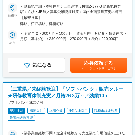
業務で必要な備品や資材の購入手続き、納品物の確認作業を担当
＜勤務地詳細＞本社住所：三重県津市桜橋2-177-3 勤務地最寄
■業務内容
します。円滑な業務運営を支える重要なポジションです。
駅：近鉄・JR線／津駅受動喫煙対策：屋内全面禁煙変更の範囲：
あなたの経験やスキルに合わせて業務をお任せします。まずは採
◇請求書・領収書・伝票処理
勤務地
会社の定める事業所
【最寄り駅】
用・教育研修業務からスタートし、徐々に仕事の幅を広げていた
請求書や領収書の管理、各種伝票処理を行います。事務処理の経
津駅、江戸橋駅、津新町駅
だきます。
験を活かしながら正確な業務遂行を目指します。
＜予定年収＞360万円～500万円＜賃金形態＞月給制＜賃金内訳＞
＜採用業務＞
■充実した教育・フォロー体制あり
月額（基本給）：230,000円～270,000円＜月給＞230,000円～
・求人票の作成、媒体の選定と運用
◇人事育成制度…これまでのご経験に応じた技術研修の実施や、
給与
270,000円＜昇給有無＞有＜残業手当＞有＜給与補足＞■前職・経
・応募者対応、説明会、面接の実施
ご入社後も様々な研修の受講が可能です。未経験の方であって
験スキルを考慮■昇給あり■賞与年2回（昨年度実績3ヵ月分）賃金
・内定者フォロー、入社手続き など
も、1週間～1か月の受講可能。
はあくまでも目安の金額であり、選考を通じて上下する可能性が
◇キャリアサポート制度…定期的にカジュアル形式な面談を行う
あります。月給(月額)は固定手当を含めた表記です。
応募依頼する
＜教育研修業務＞
ことでストレスレベルを把握するとともに必要に応じて関連部署
気になる
（エージェントサービス）
・新入社員研修の企画、運営
と連携し環境を改善。
・研修のサポート
◇人事考課制度…「頑張ったのに評価されない」を防ぎ、「頑張
・社員のキャリア開発支援 など
った内容を可視化し、ご自身のスキルをいつでも見れる」体制を
構築しています。
【三重県／未経験歓迎】「ソフトバンク」販売クルー
＜ゆくゆくお任せする業務＞
★研修教育体制充実／月給26.3万～／残業10h
ご本人の希望や適性に応じて、労務管理（勤怠管理、給与計
■職場環境・魅力
算）、人事戦略の策定、組織開発など、より専門的で幅広い人事
ソフトバンク株式会社
・平均残業時間：20時間程度
業務に携わることも可能です。「採用のスペシャリスト」を目指
・別途、賞与年2回、各種手当（家族、赴任等）が支給
契約社員
転勤なし
上場企業
5名以上採用
職種未経験歓迎
すもよし、「人事のゼネラリスト」を目指すもよし。理想のキャ
・充実の福利厚生
業種未経験歓迎
リアを実現できる環境です。
資格取得支援・手当あり、寮・社宅・住宅手当あり、U・Iターン
支援など
■組織構成
～業界業種経験不問！完全未経験から大企業で市場価値を上げた
当部署は男性3名女性5名の計8名です。アスリートも在籍するな