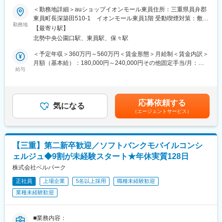
■採用背景：
毎月3日間は、好きな日を指定出来る「希望休」制度もあり、土日
＜勤務地詳細＞auショップイオンモール東員住所：三重県員弁郡
au・Softbank・ワイモバイル・UQスポットの一次代理店として、
や連続での希望を出すことも可能。
■希望休取得
東員町長深築田510-1 イオンモール東員1階 受動喫煙対策：敷地
各キャリアの販売店を運営する当社。愛知県を中心に、4県にわた
・年休120日＋リフレッシュ休暇(5連休)＋月1回の有給取得推奨で
勤務地
シフト制のため、毎月シフト提出時に希望をご提示していただけ
内全面禁煙
【最寄り駅】
ってショップを展開しています。顧客満足度をさらに高めていく
年間130日以上の休みは可能
れば、比較的通りやすい環境です。（土日祝出社必須）
北勢中央公園口駅、東員駅、保々駅
ためにも、接客に力を入れていきたいと考え、メンバーを増員す
・残業は平均23.4時間程度
ることになりました。
・有給消化率85％以上
変更の範囲：会社の定める業務
＜予定年収＞360万円～560万円＜賃金形態＞月給制＜賃金内訳＞
・産育休取得率100％（復帰後は時短勤務など応相談）
月額（基本給）：180,000円～240,000円その他固定手当/月：
「初めてスマホにする」というお客様に簡単なスマホの使い方を
・2連休・3連休も取得できます
給与
48,000円～64,000円固定残業手当/月：72,000円～96,000円（固
レクチャーしたり、料金プランにお悩みの方にアドバイスをした
・2ヶ月前に申請すれば10日間以上の長期連休も取得できます
定残業時間40時間0分/月）超過した時間外労働の残業手当は追加
り。
支給＜月給＞300,000円～400,000円（一律手当を含む）＜昇給有
そんなちょっとした気遣いで、「ありがとう、あなたが担当でよ
■評価制度：
無＞有＜残業手当＞有＜給与補足＞・昇給年1回（7月※特別昇給
応募依頼する
かった」といった嬉しいお言葉をいただけるやりがいがありま
販売力やお客さまから声も評価の対象にしています。
気になる
随時あり）・賞与年2回（7月、12月※昨年度実績：年2回）賃金は
（エージェントサービス）
す。
優秀店長賞をはじめとした表彰制度など、目に見える形でクリア
あくまでも目安の金額であり、選考を通じて上下する可能性があ
どこのお店も、人と人とのあたたかなコミュニケーションを
に評価します。
ります。月給(月額)は固定手当を含めた表記です。
日々、感じながら働けます！
■入社後：
【三重】第二新卒歓迎／ソフトバンクモバイルコンシ
■業務内容：
・入社後～3か月：まずは料金プラン、機種変更、端末の使用方法
ェルジュ◆9割が未経験スタート★年休実質128日
携帯ショールームスタッフとして、新規申込／機種変更／プラン
の説明など、一つひとつ学びます。
変更等の携帯電話の各種契約手続き、故障の修理相談対応等を担
株式会社ベルパーク
その後、教育担当の先輩の横で仕事を見学。接客の流れやご案内
当いただきます。
方法をしっかり見て覚えていただきます。
正社員
上場企業
5名以上採用
職種未経験歓迎
配属後は必ず教育担当の先輩がつきます。
業種未経験歓迎
■業務詳細：
・携帯電話の各種契約手続き
■インセンティブ・資格手当：
└新規申込／機種変更／プラン変更等
売上のインセンティブや、接客のインセンティブで月々2～3万円
■業務内容：
・故障の修理相談対応
が月給にプラスされるケースもあります。