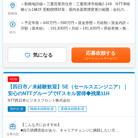
ございます！）
・充実の福利厚生
営業”として成長
＜勤務地詳細＞三重営業所住所：三重県津市桜橋2-149 NTT津桜
https://note.com/bellpark_saiyou
資格取得支援・手当あり、寮・社宅・住宅手当あり、U・Iターン
◎手厚い研修を通じて一からスキルを身につけ、地域企業の課題
橋ビル1棟2F 受動喫煙対策：屋内全面禁煙変更の範囲：会社の定
支援ありなど
解決に携わる
勤務地
める事業所
◎経験を積みながらステップアップできる環境
＜予定年収＞440万円～590万円＜賃金形態＞月給制＜賃金内訳＞
変更の範囲：会社の定める業務
■職務内容：
月額（基本給）：191,830円＜月給＞191,830円＜昇給有無＞無＜
NTTビジネスフロントの「顔」として、中堅・中小企業のお客さ
給与
残業手当＞有＜給与補足＞想定年収：月例賃金、特別手当、時間
まの課題解決を支援するコンサルティング営業職です。ICTを中心
外手当、通勤費、住宅補助で算出※特別手当はグレードA以上、住
としたNTT西日本のサービス・商品をご提案し、お客様の経営課
宅補助は西日本全域型社員以上で支給（1年目：契約社員グレード
題に寄り添いお困りごとの解決に向けて伴走するフロント営業で
B） 440万（2年目：契約社員グレードA） 590万（3年目：リージ
す。
応募依頼する
気になる
ョナル社員） 620万賃金はあくまでも目安の金額であり、選考を
■具体的な仕事の流れ（一例）：
（エージェントサービス）
通じて上下する可能性があります。月給(月額)は固定手当を含めた
（1）事前準備
表記です。
ターゲット確認、企業情報のチェック、ヒアリング項目・提案書
の準備
NEW
（2）アプローチ
訪問・Web・電話で効率的にアプローチ、要望ヒアリング、課題
【四日市／未経験歓迎】SE（セールスエンジニア）｜
解決の提案
安心のNTTグループでITスキル習得◆残業11H
（3）社内外調整
NTT西日本ビジネスフロント株式会社
見積作成、事務処理、工事日程の調整
（4）アフターフォロー
契約社員
職種未経験歓迎
業種未経験歓迎
導入後のサポート、新たなお困りごとの対応
■契約更新：
本ポジションは、未経験の方を育成する前提のため、契約社員か
【こんな方におすすめ】
らのスタートとなります。まずは経験を積みながら、少しずつス
■自己研鑽意欲があり、キャリアチェンジに挑戦したい方
仕事内容
キルや役割を広げていきます。
■ワークライフバランスも大事にしたいが、仕事のやりがいも欲し