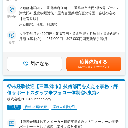
っています。
界～
＜勤務地詳細＞三重営業所住所：三重県津市大門6番5号 プライム
■テクノプロ・デザイン社について：
■概要：
津大門4F受動喫煙対策：屋内全面禁煙変更の範囲：会社の定める
当社は年間売上が1,600億円を超える国内最大の技術ソリューショ
クリニック開業支援や、電子カルテ・電子薬歴導入を行う当社に
勤務地
事業所（リモートワーク含む）
【最寄り駅】
ン企業・テクノプログループを牽引する中核企業です。テクノプ
て、開業医、調剤薬局（顧客の属性：医者・薬剤師）に向けた、
津新町駅、津駅、阿漕駅
ロ・デザイン社では7,500名を超えるエンジニアが上場企業を中心
医療システムや周辺機器等の営業をお任せします。
にソリューションサービスを提供しています。
＜予定年収＞450万円～518万円＜賃金形態＞月給制＜賃金内訳＞
■業務詳細：
月額（基本給）：267,000円～307,000円固定残業手当/月：
・営業スタイル（新規3割：新規開業支援・他社入替 / 既存7
給与
41,800円～48,000円（固定残業時間20時間0分/月）超過した時間
割）…新規案件は、特約店・卸・コンサル経由、既存顧客からの
外労働の残業手当は追加支給＜月給＞308,800円～355,000円（一
紹介、展示会等をきっかけにアプローチすることが多く、飛び込
律手当を含む）＜昇給有無＞有＜残業手当＞有＜給与補足＞・賞
み営業などはありません。顧客の課題のヒアリング、ご提案から
与：年1回（7月）・昇給：ミッショングレード制度による変更あ
応募依頼する
導入までを担当し、アフターフォローは別職種の担当が行いま
気になる
り賃金はあくまでも目安の金額であり、選考を通じて上下する可
（エージェントサービス）
す。
能性があります。月給(月額)は固定手当を含めた表記です。
・サービス・商材…電子カルテ、医事コンピューター、診察券発
行機、電子薬歴システム、保険薬局用コンピュータ、患者情報共
◎未経験歓迎【三重/津市】技術部門を支える事務・評
有システム
価サポートスタッフ◆フォロー体制◎<東海>
・顧客：開業医、調剤薬局（顧客の属性：医者・薬剤師）※40～
50社を担当
株式会社BREXA Technology
・価格帯：平均200～300万円
正社員
職種未経験歓迎
業種未経験歓迎
■仕事の流れ：
出社→事務作業（先生への資料用意）→営業特約店から情報収集
【職種未経験歓迎／メーカー転籍実績多数／大手メーカーの開発
→調剤薬局・クリニックへの訪問（先生のお昼休み・診察が終わ
パートナーとして幅広い案件を多数保有】