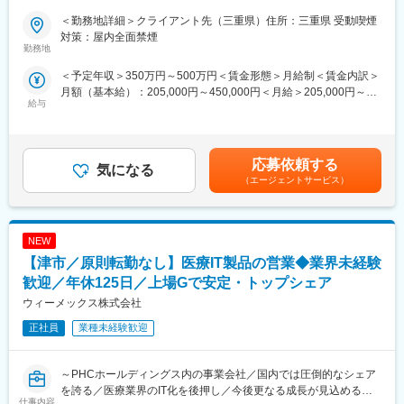
＜勤務地詳細＞クライアント先（三重県）住所：三重県 受動喫煙
■給与制度：
■業務内容
対策：屋内全面禁煙
固定給に加えNTTグループ唯一のインセンティブ制度を導入。自
自動車部品の機械設計の業務をご担当いただきます。
勤務地
身の頑張りが給与にしっかり反映される環境です。
＜業務内容例＞
＜予定年収＞350万円～500万円＜賃金形態＞月給制＜賃金内訳＞
【次世代自動運転車 車載用コネクタ設計業務】
月額（基本給）：205,000円～450,000円＜月給＞205,000円～
■入社後の研修：
・詳細設計、樹脂設計、部品設計、対策検討
給与
450,000円＜昇給有無＞有＜残業手当＞有＜給与補足＞※給与詳細
中途採用では珍しい手厚い新人研修あり！未経験からスキルを身
・メーカーとの仕様打合せを行い、その結果に基づきCATIAにて
は能力・経験・年齢等を踏まえて当社規定により決定■昇給：年1
につけられる環境です。
モデル作成(コネクタ）
回■賞与：年2回（6月、12月）■決算賞与：年1回（8月※会社業
職種によって研修期間は異なります。
・評価試験（簡単な測定）…ネットワークアナライザー評価、ノ
績・個人業績に応じて支給）賃金はあくまでも目安の金額であ
オンライン研修と集合研修を組み合わせた内容となっており、集
イズ評価
応募依頼する
気になる
り、選考を通じて上下する可能性があります。月給(月額)は固定手
合研修については大阪市内の会場で開催します。
・評価部に評価依頼（依頼書の作成）
（エージェントサービス）
当を含めた表記です。
※通勤不可の方には宿泊を手配
・試作品の発注、手配、見積もり、外観検査
■契約更新：
■当ポジションの魅力：
契約の更新：更新上限：有 通算契約期間上限3年
NEW
・自動車のあらゆる部品および相関性を理解し、幅広い知識と経
契約社員グレードB(3ヶ月更新・賞与無)→契約社員グレードA(1年
験を身に付けることができます。また、モデリング研修もありま
【津市／原則転勤なし】医療IT製品の営業◆業界未経験
更新・賞与有)→正社員というステップでキャリアアップ可能!
すので業務内でスキル習得が可能です。
歓迎／年休125日／上場Gで安定・トップシェア
正社員登用後は上位役職やマネージャ等へのキャリアアップ制度
・この先身につけたい技術や手がけてみたい製品分野などについ
ウィーメックス株式会社
を制定しておりステップアップ実績も多数あり!
てヒアリング。さらに専任担当者が希望のキャリアを実現できる
早い方で、契約社員入社から約1年でリージョナル社員（正社員）
ようサポートします。
正社員
業種未経験歓迎
に登用される方もいます。
登用、昇格に必要となるスキルアップ研修や資格取得支援制度も
■チーム組織構成：
充実しています。
当社のエンジニアがチームでプロジェクトに参画する「チーム配
～PHCホールディングス内の事業会社／国内では圧倒的なシェア
属」体制を強化。緊密なコミュニケーションで業務の効率化を図
を誇る／医療業界のIT化を後押し／今後更なる成長が見込める業
変更の範囲：会社の定める業務
仕事内容