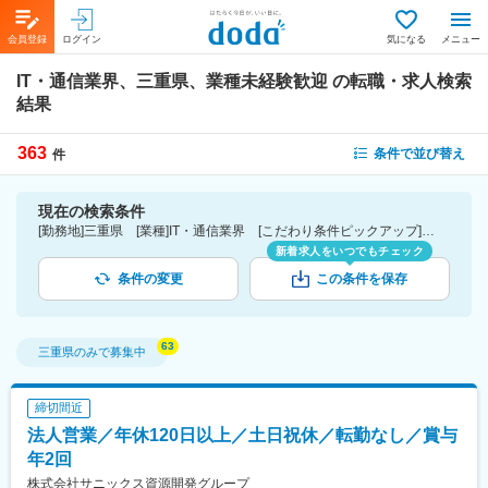
会員登録
ログイン
気になる
メニュー
IT・通信業界、三重県、業種未経験歓迎
の転職・求人検索
結果
363
条件で並び替え
件
現在の検索条件
[勤務地]三重県 [業種]IT・通信業界 [こだわり条件ピックアップ]業種未経験歓迎 [詳細条件](募集・採用情報)業種未経験歓迎
新着求人をいつでもチェック
条件の変更
この条件を保存
三重県
のみで募集中
締切間近
法人営業／年休120日以上／土日祝休／転勤なし／賞与
年2回
株式会社サニックス資源開発グループ