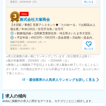
気になる
更新日：
2026/6/29（月）
変更の範囲：会社の定める業務
New
株式会社大塚商会
【大宮駅／事務】営業アシスタント◆「たのめーる」でお馴染み上
場企業／年休126日／住宅手当有／在宅可
＜勤務地詳細＞北関東営業部住所：埼玉県さいたま市大宮区桜木町1-195-1 大宮ソラミチKOZ 12階受動喫煙対策：屋内全面禁煙変更の範囲：会社の定める事業所（リモートワーク含む）
＜予定年収＞450万円～700万円＜賃金形態＞月給制＜賃金内訳＞月額（基本給）：274,000円～400,000円＜月給＞274,000円～400,000円＜昇給有無＞有＜残業手当＞有＜給与補足＞※経験・スキルを考慮のうえ、当社規定にて決定■昇給：年1回■賞与：年2回（7月・12月）賃金はあくまでも目安の金額であり、選考を通じて上下する可能性があります。月給(月額)は固定手当を含めた表記です。
掲載予定期間：
2026/8/3（月）
〜
2026/11/1（日）
気になる
更新日：
2026/8/3（月）
※求人応募数の多い順にランキングしています（非公開求人は除く）。
※集計対象期間：2026/8/2（日）～2026/8/8（土）
※事情により掲載終了予定日よりも前に求人募集が終了していることもご
ざいます。その場合は当サイトから応募はできませんので、あらかじめご
了承ください。
IT・通信業界
の人気求人ランキングを詳しく見る
求人の傾向
dodaに掲載中の求人に関するデータを、カテゴリごとにご紹介します。