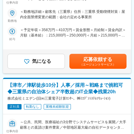
ったあと）
仕事内容
■業務概要
＜勤務地詳細＞顧客先（三重県）住所：三重県 受動喫煙対策：屋
■やりがい：
自動車用電装部品メーカーで、技術部門での事務作業や製品評価
内全面禁煙変更の範囲：会社の定める事業所
医療機器やMRと異なり、ドクターが知らない電子カルテ、レセプ
サポート、各種申請業務をお任せいたします。
勤務地
ターの販売をしており、ドクターに情報を提供することが多いで
す。医療業界に特化したソリューションを提供する営業のため、
＜予定年収＞358万円～410万円＜賃金形態＞月給制＜賃金内訳＞
■業務詳細
感謝されることが多く、覚えることはたくさんありますが、やり
月額（基本給）：215,000円～250,000円＜月給＞215,000円～
技術者のサポート役として、書類作成やデータ入力、製品評価補
がいも大きい仕事です。
給与
250,000円＜昇給有無＞有＜残業手当＞有＜給与補足＞※スキル経
助、各種事務処理など幅広い業務に携わっていただきます。
験年数を考慮し話し合いの上決定■昇給：年1回（4月）■賞与：年
◇指示書類の作成・データ入力
■教育・研修体制：
2回（7、12月）賃金はあくまでも目安の金額であり、選考を通じ
業務に必要な各種資料や指示書類の作成、専用システムへのデー
・研修（1週間程度／業界研究・製品研究）を実施します。また、
て上下する可能性があります。月給(月額)は固定手当を含めた表記
タ入力を行います。正確な情報管理を通じて、技術部門の業務を
応募依頼する
2～3カ月程度、先輩営業マンに同席して業務を学びます。予算設
気になる
です。
支えます。
（エージェントサービス）
定は、2～1カ月過ぎたころに行います。
◇図面管理・資産管理
・新入社員研修、階層別研修、職種別研修など豊富なプログラム
設計図面や社内資産の管理業務を担当します。必要な情報を整理
を揃え、社員それぞれのキャリア・スキルに合わせた成長・スキ
し、スムーズに活用できる環境づくりを行います。
ルアップを、会社として全面的にバックアップしています。
【津市／津駅徒歩10分】人事／採用～戦略まで挑戦可
◇各種社内申請・依頼書作成
社内手続きに必要な申請書や依頼書の作成を行います。関係部署
◆三重県の自治体シェア半数超のIT企業◆残業20h
変更の範囲：会社の定める業務
との連携を取りながら、業務が円滑に進むようサポートします。
株式会社ミエデン(旧㈱三重電子計算ｾﾝﾀｰ、㈱ﾐｴﾃﾞﾝｼｽﾃﾑｿﾘｭｰｼｮﾝ)
◇評価用製品の寸法測定
ノギスなどの測定器を使用し、評価用製品の寸法測定を行いま
正社員
転勤なし
業種未経験歓迎
す。測定結果を記録し、品質確認や評価業務をサポートします。
◇製品の選別作業・軽作業
～公共、民間、医療福祉の3分野でシステムサービスを展開／大手
製品の仕分けや選別作業などを行います。細かな確認作業が多
顧客との直請け案件豊富／中部地区最大級の自社データセンター
く、丁寧な作業が求められます。
仕事内容
を保有／地域密着の安定企業
◇物品購入・検収処理