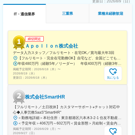
更新日：
2026/8/9（日）
くじ引きキャンペーンを行ったり、折込チラシの配布を決定する
のも店長の発案によるもの。自分のアイディアが売上につながり
ます。
三重県
業種未経験歓迎
IT・通信業界
★満足の待遇
給与例：
店舗責任者：年収550万円／マネージャー：年収700万円／課長：
年収800万円
締切間近
※ソフトバンク認定資格取得による手当（1～8万円／月・年額96
Ａｐｏｌｌｏｎ株式会社
万円）年間4回ある資格試験で4種類の認定資格を取得することで
月給にプラスして手当が支給。
データ入力スタッフ／フルリモート・在宅OK／賞与最大年3回
・エグゼクティブショップディレクター：8万円
【フルリモート・完全在宅勤務OK】自宅など、全国どこでもあなたが働きやすい場所で働けます★転居を伴う転勤なし★全国47都道府県どこからでも応募OK【本社】東京都新宿区山吹町130番地の15 茜ビル2-A＜アクセス＞有楽町線「江戸川橋駅」、東西線「東西線」より徒歩10分※受動喫煙対策：あり
・ショップエキスパート・ショップディレクター：6万円
年収480万円（経験5年／リーダー） 年収400万円（経験3年／メンバー）
・チーフアドバイザー：3万円
掲載予定期間：
2026/6/18（木）
〜
・アドバイザー：1万円
2026/8/19（水）
気になる
更新日：
2026/6/18（木）
試験内容は商品知識・接客・直近の販売実績などが評価対象とな
ります。合格率81.8%！
★プライベートの充実
※2023年実績
株式会社SmartHR
月平均残業時間22.9時間／産育休取得率100%／産育休復職率
94.1%／福利厚生の充実（保育手当、社員旅行等々）／4日以上の
【フルリモート／土日祝休】カスタマーサポート※チャット対応中
連休取得率86.8%
心◆人事労務SaaS”SmartHR"
★子育て支援：
＜勤務地詳細＞本社住所：東京都港区六本木3-2-1 住友不動産六本木グランドタワー勤務地最寄駅：東京メトロ南北線／六本木一丁目駅受動喫煙対策：屋内全面禁煙変更の範囲：会社の定める事業所（リモートワーク含む）
育休後の職場復帰面談の徹底、保育育当（月額最大3万円、お子様
＜予定年収＞406万円～602万円＜賃金形態＞月給制＜賃金内訳＞月額（基本給）：212,480円～315,200円その他固定手当/月：5,000円固定残業手当/月：77,520円～114,800円（固定残業時間45時間0分/月）超過した時間外労働の残業手当は追加支給＜月給＞295,000円～435,000円（一律手当を含む）＜昇給有無＞有＜残業手当＞有賃金はあくまでも目安の金額であり、選考を通じて上下する可能性があります。月給(月額)は固定手当を含めた表記です。
が3歳まで）、育児短時間勤務（実働5時間まで短縮可能）、育児
掲載予定期間：
2026/6/29（月）
〜
短時間勤務（6歳まで）、ベビーシッター補助
2026/9/27（日）