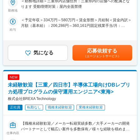
給与例：
＜勤務地詳細＞三重県内店舗住所：三重県内の店舗への配属とな
当社直営のソフトバンクショップで、お客様の受付対応、携帯電
店舗責任者：年収550万円／マネージャー：年収700万円／課長：
ります 受動喫煙対策：屋内全面禁煙
話やスマートフォンのサービスや商品案内といった仕事をお任せ
勤務地
年収800万円
します。
＜ 社員の年収例 ＞
＜予定年収＞334万円～580万円＜賃金形態＞月給制＜賃金内訳＞
※チームでコミュニケーションを取りながら仕事に取り組んで頂き
年収643万円（月給41万円＋賞与2回／29歳 店長職 経験2年）
月額（基本給）：206,286円～360,161円固定残業手当/月：
ます。
年収678万円（月給44万円＋賞与2回／31歳 店長職 経験3年）
給与
21,500円～36,200円（固定残業時間15時間0分/月）超過した時間
◇受付対応
※ソフトバンク認定資格取得による手当（1～8万円／月・年額96
外労働の残業手当は追加支給＜月給＞227,786円～396,361円（一
◇サービス・商品のご案内、手続き
万円）年間4回ある資格試験で4種類の認定資格を取得することで
律手当を含む）＜昇給有無＞有＜残業手当＞有＜給与補足＞※ソフ
◇便利な使い方のレクチャー
月給にプラスして手当が支給。
トバンク認定資格を取得すると資格手当が追加支給されます。※上
◇店頭ディスプレイづくり
応募依頼する
・エグゼクティブショップディレクター：8万円
気になる
記月収・年収はみなし残業手当含む加えた金額です。賞与：年2回
◇店内イベントの企画・実施など
（エージェントサービス）
・ショップエキスパート・ショップディレクター：6万円
（6・12月）・昇給：年1回賞与とは別にインセンティブや特別賞
・チーフアドバイザー：3万円
与も支給実績あり（2025年は30万円の追加支給を実施） 賃金は
■研修体制充実♪
・アドバイザー：1万円
あくまでも目安の金額であり、選考を通じて上下する可能性があ
・約9割が未経験スタート★
試験内容は商品知識・接客・直近の販売実績などが評価対象とな
ります。月給(月額)は固定手当を含めた表記です。
NEW
教える立場の先輩社員の7割が未経験スタートなので、入社時の不
ります。合格率約88%！
安な気持ちはよく理解できます。
未経験歓迎【三重／四日市】半導体工場向けDBレプリ
★働き方◎
あなたが安心できるようしっかりとフォローします！同期入社の
・有給・連休取得を推進！月に最低1日の有給取得推進
カ処理プログラムの保守運用エンジニア<東海>
仲間はもちろん、先輩ともいい関係を築いていけるのがベルパー
・育休実績：取得率：約95％／復帰率89.1％
株式会社BREXA Technology
クの魅力のひとつ。
・ショップ勤務者 4連休超取得率：86.8％
困った時はすぐに相談し合えて、互いに高め合いながら成長でき
正社員
転勤なし
職種未経験歓迎
業種未経験歓迎
ます！
・研修体制も充実！研修部が主催するコンプライアンス研修、業
務知識習得研修のほか、店舗配属後もスキルアップ・レベルアッ
【職種未経験歓迎／メーカー転籍実績多数／大手メーカーの開発
プを支援するツールや環境が整っています。
パートナーとして幅広い案件を多数保有／様々な経験を積めます
仕事内容
◎／福利厚生・バックアップ体制充実／キャリアチェンジしたい
■この仕事の魅力