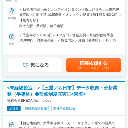
仕事内容
ホワイト500選出企業／シフトの月2～3回は希望休(土日含め提出
上につながる内容も有。
可能)・残業平均12時間・最大6日間の連続休暇有◆◇
＜勤務地詳細＞auショップイオンタウン伊賀上野住所：三重県伊
■就業環境について：
賀市四十九町字堂山1850番 イオンタウン伊賀上野1階 C棟3-1区画
■業務概要：
～ワークライフバランス重視／希望勤務地も考慮～
勤務地
受動喫煙対策：屋内全面禁煙変更の範囲：会社の定める事業所
【最寄り駅】
携帯電話ショップにて、来店されたお客様へ携帯電話の販売やお
サービス残業は一切ありません。また育児休業取得者も多く、複
四十九駅、桑町駅、猪田道駅
問い合わせの対応、コンサルティングを行います。
数回の育児休業を取得した者も多数在籍（有給取得率90%）して
います。
＜予定年収＞294万円～372万円＜賃金形態＞月給制住宅手当
■具体的な業務内容：
10,000円（対象者のみ）＜賃金内訳＞月額（基本給）：183,390
・機種変更、新規契約のご案内
■当社について：
給与
円～223,340円固定残業手当/月：27,177円～34,580円（固定残業
・料金プランや割引キャンペーンのご案内
当社は社会課題解決に向けて、メーカーやIT企業に対し設計・開
時間20時間0分/月）超過した時間外労働の残業手当は追加支給＜
・POP作成
発・生産技術の領域を中心に技術支援を行う企業です。日本の主
月給＞210,567円～257,920円（一律手当を含む）＜昇給有無＞有
・問い合わせ対応
要産業である自動車・航空・精密機器などの多様な分野で、プロ
＜残業手当＞有＜給与補足＞※固定手当てには住宅地域手当を含む
応募依頼する
・販促企画
ジェクトを牽引するリーダーや技術を極めるスペシャリストとし
気になる
（地域・世帯主非世帯主によって異なる）※年収構成：月給（月額
（エージェントサービス）
・店舗のレイアウト 等
て活躍できます。
給与＋住宅地域手当）×12か月分＋賞与（夏季・冬季）賃金はあ
店づくりにも全員で意見を出し合いながら取り組みます。
近年では製造業のDX化に伴い、シミュレーション・IoT・AI領域
くまでも目安の金額であり、選考を通じて上下する可能性があり
のニーズも拡大中。現場に根差した技術力と課題解決力を兼ね備
ます。月給(月額)は固定手当を含めた表記です。
■入社後の流れ：
えた人材を求めています。
<未経験歓迎！>【三重／四日市】データ収集・分析業
▼トレーニング専門チームの研修
務（半導体）◆研修制度充実◎<東海>
ビジネスマナーや業界知識を学びます。さらに、1人ひとりの振り
返り研修で
株式会社BREXA Technology
成長をバックアップします。
正社員
職種未経験歓迎
業種未経験歓迎
▼OJT研修
先輩の横につき、接客のノウハウを学びながら、 登録作業などの
実務を積みます。 慣れるまでは、先輩がサポートしますのでご安
【初任地確約／大手半導体メーカー：キオクシア様での就業で
心ください！