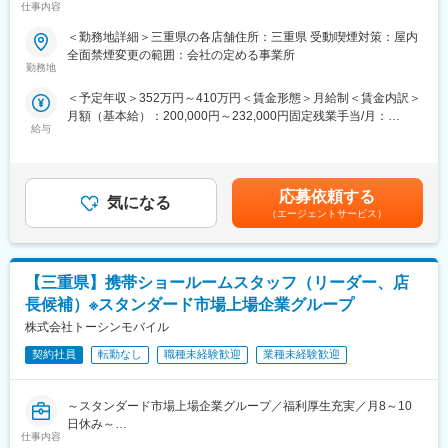
仕事内容
352万～／未経験でも安心の充実した研修体制
その後は店舗配属となり、長年に渡るノウハウ等を凝縮した実践
★年休136日も可・有休消化85％と働きやさ◎長期連休OK！土日
形式のフォローアップ(OJT)研修や先輩社員とのロールプレイン
＜勤務地詳細＞三重県の各店舗住所：三重県 受動喫煙対策：屋内
休みも可
グ、eラーニング研修等を通して、着実に成長できる環境をご用意
全面禁煙変更の範囲：会社の定める事業所
★上場企業の安定基盤／KDDI一次代理店／東海・関東で約90店舗
してます。
勤務地
展開の成長企業
＜予定年収＞352万円～410万円＜賃金形態＞月給制＜賃金内訳＞
★ノルマなし！ビジネスマナーから学び直せる◎今後役に立つ知
■キャリアパス
月額（基本給）：200,000円～232,000円固定残業手当/月：
識や営業・対人スキル身につく
まず1人前の接客技術を身に着けていただき、徐々に後輩指導やリ
給与
31,297円～36,250円（固定残業時間20時間0分/月）超過した時間
★平均年齢30.7歳！若手中心で相談がしやすいフラットな職場◎
ーダー業務もお任せいたします。
外労働の残業手当は追加支給＜月給＞231,297円～268,250円（一
突発的な出勤などもないので安心◎
さらに正社員登用後は店舗マネジメントやエリアマネジメント、
律手当を含む）＜昇給有無＞有＜残業手当＞有＜給与補足＞■賞与
ジョブポスティング制度を活用して営業企画やマーケティング、
年2回■昇給年1回■新入社員応援手当：試用期間17,000円/月（入
■職務内容：
グループ企業でご活躍いただく等、多岐にわたるキャリアアップ
応募依頼する
気になる
社後、最大3ヶ月）、8,500円/月（試用期間終了後、3ヶ月）。試
auショップでご来店されたお客様に対する接客・受付をお任せ致
が目指せます。
（エージェントサービス）
用期間終了後、インセンティブ対象（月平均2万。最大12万）■モ
します
デル年収：27歳（経験3年）：年収450万円32歳（経験4年）：年
■正社員登用制度
収612万円賃金はあくまでも目安の金額であり、選考を通じて上
■具体的には：
半年に1回（年2回）受験いただくことができ、
下する可能性があります。月給(月額)は固定手当を含めた表記で
【三重県】携帯ショールームスタッフ（リーダー、店
・料金収納手続き
全国で年間100名以上の方が正社員化されております。
す。
・料金プラン変更
長候補）※スタンダード市場上場企業グループ
・機種変更
■目標設定
株式会社トーシンモバイル
・新規契約
ノルマはなく「販売実績やお客様満足度」に関する目標を設定い
・故障対応
契約社員
転勤なし
職種未経験歓迎
業種未経験歓迎
たします。
店内のレイアウトやPOPもみんなで企画したりしています。
販売目標は、チームとしての目標値が各クルーに分配される仕組
みのため、チームで協力し合い達成していく文化がございます。
～スタンダード市場上場企業グループ／福利厚生充実／月8～10
■働き方：
その他、定性観点でも詳細に目標設定を行うため、ご自身が日々
日休み～
休日の制度がしっかりしているため、毎月9～11日間の休日が確
業務で意識することを明確に定め、やりがいや達成感をもって働
仕事内容
保されております。
ける環境です。