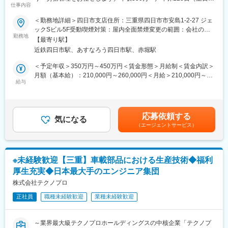
仕事内容
祝）◎】
・実際に活躍中の社員の声もCheck
https://note.com/bellpark_saiyou/m/mb6d929dc2ddc
＜勤務地詳細＞四日市支店住所：三重県四日市市安島1-2-27 ジェ
キャリア支援・労務管理に関わる業務をお任せします。
ックSビル5F受動喫煙対策：屋内全面禁煙変更の範囲：会社の定
（2）教える立場の先輩社員の7割が未経験スタートなので、入社
勤務地
める事業所
【最寄り駅】
■業務概要：
時の不安な気持ちはよく理解できます。だから、あなたが安心で
近鉄四日市駅、あすなろう四日市駅、赤堀駅
同社のエンジニアのキャリア相談、要望を聞きながら最適な就業
きるようしっかりとフォローします！同期入社の仲間はもちろ
環境で働けるよう、導く支援をする人材を募集します。
ん、先輩ともいい関係を築いていけるのがベルパークの魅力のひ
＜予定年収＞350万円～450万円＜賃金形態＞月給制＜賃金内訳＞
【変更の範囲：当社の定める業務全般】
とつ。困った時はすぐに相談し合えて、互いに高め合いながら成
月額（基本給）：210,000円～260,000円＜月給＞210,000円～
長できます！
給与
260,000円＜昇給有無＞有＜残業手当＞有＜給与補足＞※上記年収
■詳細：
★スキルアップが叶えられる★
は目安であり、詳細はスキル・経験を考慮し決定いたします。■昇
（1）エンジニア面談：
年4回の「ソフトバンク認定資格試験」で資格を取得したら、最高
給：年1回（4月）■賞与：年2回（7月、12月）※過去実績2ヶ月分
日々お客様先で活躍するエンジニアと定期面談・配属後面談・キ
月額8万円（年額96万円）の資格手当を追加支給！
賃金はあくまでも目安の金額であり、選考を通じて上下する可能
応募依頼する
ャリア面談を実施いただきます。残業など頑張りすぎていない
■認定資格取得
気になる
性があります。月給(月額)は固定手当を含めた表記です。
（エージェントサービス）
か、体調不良等で休んでいないかなどエンジニアの状況をタイム
1．エグゼクティブディレクター：8万円
リーに把握し、フォローします。「今の仕事でない、もっと難し
2．ショップエキスパート/ショップディレクター：6万円
い仕事にチャレンジしてみたい」「お客様と合わないから配属先
3．チーフアドバイザー：3万円
を変えてほしい」といった要望を拾いながら、キャリア相談に乗
4．アドバイザー：1万円
※未経験歓迎【三重】車載部品における生産技術◆福利
っていただきます。
※試験の合格率・保有率はともに約90％
厚生充実◆日本最大手のエンジニア集団
（2）お客様先対応：
※会社をあげて合格までしっかりサポートします
エンジニアが配属された企業様の担当者と面談いただき、各エン
株式会社テクノプロ
ジニアの就業状況・活躍状況を把握いただきます。お客様先から
正社員
職種未経験歓迎
業種未経験歓迎
ヒアリングした内容は、人事考課の参考やアドバイスに役立てま
す。
（3）管理業務：
～業界最大級テクノプロホールディングスの中核企業「テクノプ
勤怠システムへの入力や契約書管理、配属前のエンジニア向け研