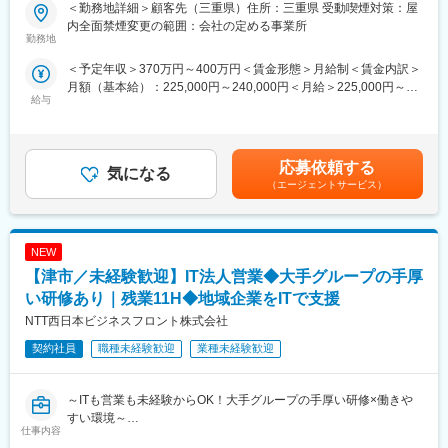
方歓迎】
＜勤務地詳細＞顧客先（三重県）住所：三重県 受動喫煙対策：屋
★ライフイベントへの支援多数★
内全面禁煙変更の範囲：会社の定める事業所
（1）社員の男女比【47％：53％】で、男女共にバランスよく活
■業務内容：
勤務地
躍しています。
半導体工場内製造システムのデータベースのレプリカ処理のプロ
＜予定年収＞370万円～400万円＜賃金形態＞月給制＜賃金内訳＞
・年休実質128日！
グラムの保守・運用業務。
月額（基本給）：225,000円～240,000円＜月給＞225,000円～
・月1日の有給取得・連続休暇取得を推進中
プログラムは、Java、C言語。
給与
240,000円＜昇給有無＞有＜残業手当＞有＜給与補足＞※給与は経
・育休取得率約95％／復帰率は89.1％！
データベースは、Db2のデータをOracleに反映する形。
験・能力等を考慮の上、決定します。■昇給：年1回（4月）■賞
・保育園に預けて復職した場合⇒保育手当を支給（3歳まで）
与：年2回（7、12月）賃金はあくまでも目安の金額であり、選考
・お子さんが4歳に達するまで時短勤務可
■使用ツール：
を通じて上下する可能性があります。月給(月額)は固定手当を含め
・時短とフルタイムをミックスして使えます『慣らしフルタイム
java、C言語
応募依頼する
気になる
た表記です。
制度』あり
（エージェントサービス）
■充実した教育制度／入社後のフォロー体制充実：
（2）ベルパークは東証スタンダード上場企業。全国に300店以上
◇人事育成制度…これまでのご経験に応じた技術研修の実施や、
の店舗を展開し、安定した経営基盤を誇ります。研修体制も充
ご入社後も様々な研修の受講が可能です。未経験の方であって
実！コンプライアンス研修、業務知識習得研修のほか、店舗配属
NEW
も、1週間～1か月の受講可能。
後もスキルアップ・レベルアップを支援するツールや環境が整っ
◇キャリアサポート制度…定期的にカジュアル形式な面談を行う
【津市／未経験歓迎】IT法人営業◆大手グループの手厚
ています。
ことでストレスレベルを把握するとともに必要に応じて関連部署
い研修あり｜残業11H◆地域企業をITで支援
と連携し環境を改善。
NTT西日本ビジネスフロント株式会社
★スキルアップが叶えられる★
◇人事考課制度…「頑張ったのに評価されない」を防ぎ、「頑張
年4回の「ソフトバンク認定資格試験」で資格を取得したら、最高
った内容を可視化し、ご自身のスキルをいつでも見れる」体制を
契約社員
職種未経験歓迎
業種未経験歓迎
月額8万円（年額96万円）の資格手当を追加支給！
構築しています。
※試験の合格率は87.6％
※会社をあげて合格までしっかりサポートします!
■職場環境・魅力：
～ITも営業も未経験からOK！大手グループの手厚い研修×働きや
・平均残業時間：20時間程度
すい環境～
こちらもご覧ください！（実際に活躍する社員のインタビューも
仕事内容
・別途、賞与年2回、各種手当（家族、赴任等）が支給
◎NTT西日本グループの安定した基盤のもと、未経験から“IT法人