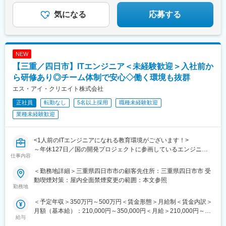
気になる
応募する
NEW
【三重／四日市】ITエンジニア＜未経験歓迎＞入社前か
ら研修あり◎チーム体制で安心◇働く環境も抜群
エス・アイ・クリエイト株式会社
正社員
転勤なし
5名以上採用
職種未経験歓迎
業種未経験歓迎
<1人前のITエンジニアになれる教育環境がございます！>
～年休127日／国の開発プロジェクトに参画しているエンジニア
仕事内容
リングカンパニー／取引先は大手企業メインで、法令・コンプラ
イアンスが守られた環境で働くことが可能／残業時間約10～20h
＜勤務地詳細＞三重県四日市市の顧客先住所：三重県四日市市 受
と労働時間管理も◎／長期開発案件メイン◎／提案力やマネジメ
動喫煙対策：屋内全面禁煙変更の範囲：本文参照
ント力も学べる環境～
勤務地
＜予定年収＞350万円～500万円＜賃金形態＞月給制＜賃金内訳＞
■概要：
月額（基本給）：210,000円～350,000円＜月給＞210,000円～
当社は航空宇宙、自動車、電子部品といった各分野の大手メーカ
給与
350,000円＜昇給有無＞有＜残業手当＞有＜給与補足＞※経験やス
ー様に技術提供を行っております。システムエンジニアとして