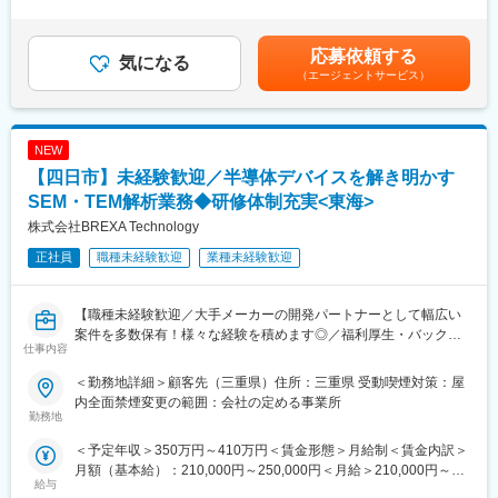
キルを考慮して決定します。■賞与：あり（6月・11月）※全従業
様々な分野のシステム開発に関わります。基本設計から詳細設
員の平均支給額4ヶ月分／2020年度実績賃金はあくまでも目安の
計、実装開発、運用サポートまでを任されているため、スキルに
金額であり、選考を通じて上下する可能性があります。月給(月額)
応じて様々な工程に携わる事ができます。実績を積めば、希望の
応募依頼する
気になる
は固定手当を含めた表記です。
開発プロジェクトに参加できる可能性があります。
（エージェントサービス）
■プロジェクト例：
○航空宇宙分野…製造工程管理システム、部品管理システム等
NEW
○自動車関連分野…工場設備の生産管理システム、他
○半導体分野…基盤の生産管理システム、他
【四日市】未経験歓迎／半導体デバイスを解き明かす
SEM・TEM解析業務◆研修体制充実<東海>
■言語・環境：
株式会社BREXA Technology
Java、C#、C、ASP、NET、PL/SQL 他
正社員
職種未経験歓迎
業種未経験歓迎
■組織体制：
各プロジェクト先では、自社のチームが所属し、自組織で育てる
環境があり常に先輩社員のフォローが受けられます。案件は必ず
【職種未経験歓迎／大手メーカーの開発パートナーとして幅広い
チームに配属されますので、先輩から技術や仕事の進め方をしっ
案件を多数保有！様々な経験を積めます◎／福利厚生・バックア
仕事内容
かりと教えていただけることはもちろん、定期的に社内研修を開
ップ体制充実】
催しており、そこで未習得の技術を学んでいただくことが可能で
＜勤務地詳細＞顧客先（三重県）住所：三重県 受動喫煙対策：屋
す。経験のない技術・分野についても安心してチャレンジいただ
●正直にお伝えすると未経験からのスタートは最初から楽な仕事で
内全面禁煙変更の範囲：会社の定める事業所
けるような体制を用意しています。
はありません。分からないことも多く、環境が変わる大変さを感
勤務地
じる時期もあります。ただその分、若手のうちにいろいろな現
＜予定年収＞350万円～410万円＜賃金形態＞月給制＜賃金内訳＞
■働き方：
場・仕事を経験することで、「どこでも通用するスキル」や「自
月額（基本給）：210,000円～250,000円＜月給＞210,000円～
社員一人に負担がかからないよう、また社員として帰属意識や安
分の強み」を身につけることができます。
給与
250,000円＜昇給有無＞有＜残業手当＞有＜給与補足＞※給与は経
心感を持って働けるよう、案件には必ずチームで参画いただきま
その育成方針の一環として、未経験からスタートされる方の場