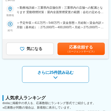
仕事内容
感を高め、自立できる人財を育成できる制度。
全般をお任せ♪
ルアップを支援するツールや環境が整っています。
■職務内容：
＜勤務地詳細＞三重県内店舗住所：三重県内の店舗への配属とな
変更の範囲：会社の定める業務
ソフトバンクショップの店長候補として、雇入れ直後はキャリア
■この仕事の魅力：
ります 受動喫煙対策：屋内全面禁煙変更の範囲：会社の定める事
ショップのマネージャー候補として、店舗業務や店舗マネジメン
★ライフイベントへの支援多数★
勤務地
業所
トをお任せ致します。入社後まずはクルーを経験。接客業務／カ
（1）社員の男女比は【49.4％：50.6％】で、男女共にバランスよ
＜予定年収＞411万円～548万円＜賃金形態＞月給制＜賃金内訳＞
ウンター業務／店舗業務などの業務をお任せし、業務に慣れてい
く活躍しています。
月額（基本給）：275,000円～400,000円＜月給＞275,000円～
ただきます。入社半年～１年半を目処に経験を積んだ後は、副店
・年休実質128日！
給与
400,000円＜昇給有無＞有＜残業手当＞有＜給与補足＞※ソフトバ
長・店長として店舗運営をお任せします。
・月1日の有給取得・連続休暇取得を推進中
ンク認定資格を取得すると資格手当が追加支給されます。※上記月
具体的には…
・育休取得率100％／復帰率は94.1％！
収・年収は時間外勤務手当を月30時間想定として加えた金額で
・スタッフの育成
・保育園に預けて復職した場合⇒保育手当を支給（3歳まで）
す。賞与：年2回（6・12月）・昇給：年1回賞与とは別にインセ
・シフト管理
・お子さんが4歳に達するまで時短勤務可
応募依頼する
気になる
ンティブや特別賞与も支給実績あり（2024年は30万円の追加支給
・売上管理
・時短とフルタイムをミックスして使えます『慣らしフルタイム
（エージェントサービス）
を実施）賃金はあくまでも目安の金額であり、選考を通じて上下
・商品管理
制度』あり
する可能性があります。月給(月額)は固定手当を含めた表記です。
・販売促進
・広告宣伝の企画立案
（2）私たちベルパークは東証スタンダード上場企業。全国に300
など
店以上の店舗を展開し、安定した経営基盤を誇ります。その為研
さらに25件読み込む
■配属先の編成：
修体制も充実！研修部が主催するコンプライアンス研修、業務知
★20代・30代中心に活躍中！
識習得研修のほか、店舗配属後もスキルアップ・レベルアップを
若手を中心に、男女ともにバランス良く活躍しています。
支援するツールや環境が整っています。
先輩が後輩を教育する風土が根付いており、「初めはわからない
ことだらけで当然」というスタンスでフォローしているので、新
★スキルアップが叶えられる★
しい方もなじみやすいはず！
年4回の「ソフトバンク認定資格試験」で資格を取得したら、最高
人気求人ランキング
■仕事の魅力：
月額8万円（年額96万円）の資格手当を追加支給！
dodaに掲載中の求人を、応募数順にランキング形式でご紹介します。
★店舗ごとに裁量があり、店長の判断で店舗運営を行えるのが特
※試験の合格率・保有率はともに約90％
※応募数が同数の場合は、新着順に表示しています。
徴です。例えば催事やショッピングモールのイベントに参加して
※会社をあげて合格までしっかりサポートします