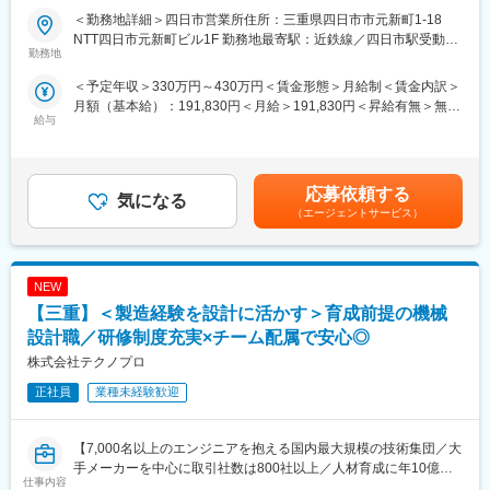
契約の更新：更新上限：有 通算契約期間上限3年
い方
＜勤務地詳細＞四日市営業所住所：三重県四日市市元新町1-18
契約社員グレードB(3ヶ月更新・賞与無)→契約社員グレードA(1年
■安定した環境のなかでも成果に応じて評価や報酬が欲しい方
NTT四日市元新町ビル1F 勤務地最寄駅：近鉄線／四日市駅受動喫
更新・賞与有)→正社員というステップでキャリアアップ可能！
勤務地
煙対策：敷地内全面禁煙変更の範囲：会社の定める事業所
正社員登用後はチーフやマネージャ等へのキャリアアップ制度を
■具体的な仕事の流れ（一例）：
＜予定年収＞330万円～430万円＜賃金形態＞月給制＜賃金内訳＞
制定しておりステップアップ実績も多数あり！
（1）事前準備
月額（基本給）：191,830円＜月給＞191,830円＜昇給有無＞無＜
《昇格例》
・営業担当（CA）と連携し、アプローチ方針を共有
給与
残業手当＞有＜給与補足＞想定年収：月例賃金、特別手当、時間
【CA:カスタマアテンダント】
（2）アプローチ
外手当、通勤費、住宅補助で算出※特別手当はグレードA以上、住
・契約社員グレードBからグレードAへ昇格：最短6か月、平均1年
・現地訪問／通信環境確認、現場調査（機器設定・構成）
宅補助は西日本全域型社員以上で支給1年目：契約社員グレード
7か月
・セキュリティ診断、要望ヒアリング
B 330万2年目：契約社員グレードA 430万3年目：リージョナ
・契約社員グレードAから正社員への昇格：最短6か月、平均3年
・技術的観点での課題整理・解決策提案、案件創出支援
応募依頼する
気になる
ル社員 470万4年目：ビジネスフロント採用社員 700万賃金は
■給与制度：
（3）社内外調整
（エージェントサービス）
あくまでも目安の金額であり、選考を通じて上下する可能性があ
固定給に加え、NTTグループ唯一のインセンティブ制度を導入。
・サービス導入に向けた基本設計（FT連携）
ります。月給(月額)は固定手当を含めた表記です。
自身の頑張りが給与にしっかり反映される環境です。
・設定シートなど指示書作成、メーカー・協力会社との調整
■入社後の研修：
（4）アフターフォロー
中途採用では珍しい手厚い新人研修あり！未経験からスキルを身
NEW
・機器・サービスの使い方説明
につけられる環境です。
・不具合発生時の原因切り分け対応
【三重】＜製造経験を設計に活かす＞育成前提の機械
職種によって研修期間は異なります。
設計職／研修制度充実×チーム配属で安心◎
オンライン研修と集合研修を組み合わせた内容となっており、集
■職務内容：
株式会社テクノプロ
合研修については、大阪市内の会場で開催します。
セールスエンジニア職は、技術の専門知識を活かして、課題解決
※通勤不可の方には宿泊を手配いたします。
提案からアフターフォローまでを一貫して実施します。
正社員
業種未経験歓迎
受注後のバック工程だけではなく、営業担当者と連携して案件創
出段階から同行を行うこともあります。
変更の範囲：原則、採用時の業務内容変更する可能性無。但し、
お客様の通信環境を事前に把握する「現場調査」や提案受注後の
【7,000名以上のエンジニアを抱える国内最大規模の技術集団／大
本人のキャリアアップに伴う業務内容・役職の変更可能性有
NWシステム構築時に必要な「基本設計」にも取り組んでいただき
手メーカーを中心に取引社数は800社以上／人材育成に年10億円
仕事内容
ます。
投資／完全週休2日制】