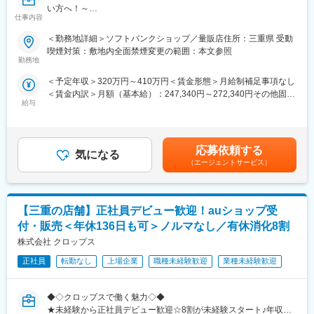
変更の範囲：会社の定める業務
い方へ！～
ど、多様なメンバーが集まるにぎやかなチームです
仕事内容
●社会人未経験・フリーター・高卒等幅広く歓迎！
●研修充実で完全未経験でも安心！入社後や配属後等様々な研修を
■魅力情報
＜勤務地詳細＞ソフトバンクショップ／量販店住所：三重県 受動
ご用意
・大切にしているのは、社員一人一人の声です
喫煙対策：敷地内全面禁煙変更の範囲：本文参照
●携帯電話（スマートフォン）を中心とした商材・各サービスの提
勤務地
あなたの新しい視点や「もっとこうしたい」というアイデア
案等を幅広くお任せ
で、会社をさらに良くしていく。そんなやりがいが感じられるは
＜予定年収＞320万円～410万円＜賃金形態＞月給制補足事項なし
●平均残業10h／年休123日／年間100名以上の正社員化実績有の
ずです。
＜賃金内訳＞月額（基本給）：247,340円～272,340円その他固定
登用制度完備／東証プライム上場
給与
手当/月：16,000円＜月給＞263,340円～288,340円＜昇給有無＞
・人事としての市場価値を高められる環境
有＜残業手当＞有＜給与補足＞※上記は予定年収のため異なる場合
■業務内容
「採用の仕事を極めたい」「将来的には人事全般のプロになりた
があります。賃金はあくまでも目安の金額であり、選考を通じて
家電量販店、モール型店舗内のソフトバンク取扱いコーナーに
い」どちの想いも応援します。当社には、スペシャリスト・マネ
上下する可能性があります。月給(月額)は固定手当を含めた表記で
て、携帯電話を中心とした商材・各サービスの提案等を担当頂き
応募依頼する
ジメントなど多様なキャリアパスが用意されています。まずは採
気になる
す。
ます。
用・教育から経験を積み、「なりたい姿」を見つけていきましょ
（エージェントサービス）
う。資格取得支援制度や研修もあるため、常に成長し続けられる
■業務詳細
環境が整っています。
・接客業務
【三重の店舗】正社員デビュー歓迎！auショップ受
・販促ツール作成（例：POP作成）
・安心して長く働ける安定基盤
・店頭キャンペーン企画
付・販売＜年休136日も可＞ノルマなし／有休消化8割
年間休日122日以上。さらに毎年5日間の連続休暇が取れるリフレ
・セールス向上に向けた各種プロモーション
ッシュ休暇制度もあり、しっかりリフレッシュできます。産休・
株式会社 クロップス
育休の復帰率は100％です。男性の取得実績もあり、ライフイベ
■入社後の流れ／研修
正社員
転勤なし
上場企業
職種未経験歓迎
業種未経験歓迎
ントを迎えても安心してキャリアを続けられる制度と風土があり
まず入社4日間ほど導入研修を実施いたします。
ます。
現場経験豊富な社員が研修講師を務め、基本的なビジネスマナー
◆◇クロップスで働く魅力◇◆
や商材知識、店頭での立ち振る舞い等、実務に基づいた丁寧な指
変更の範囲：会社の定める業務
★未経験から正社員デビュー歓迎☆8割が未経験スタート♪年収
導のもと、基礎的な内容から学んでいただきます。