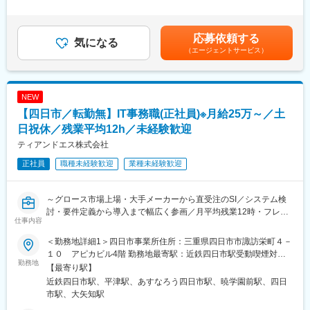
験・能力等を考慮の上、決定します。■昇給：年1回（4月）■賞
す。労働時間管理を徹底しており、毎月の残業時間は約10時間で
合、東海4県（愛知・岐阜・三重・静岡）内で配属・異動が発生す
与：年2回賃金はあくまでも目安の金額であり、選考を通じて上下
す。大手メーカーでのPJTとなる為、法令・コンプライアンスが
る可能性があります。
する可能性があります。月給(月額)は固定手当を含めた表記です。
しっかりと守られた環境です。また、長期的なPJTの為、短納期
●最初は経験を積む期間、将来的には希望を考慮した配属へ。
応募依頼する
気になる
で仕上げなければならないというよりは、きちんと正確に進めて
「今は成長を優先したい」「将来の選択肢を増やしたい」そんな
（エージェントサービス）
いくスタイルです。
方には、やりがいを感じられる環境です。
※東海エリアでの就業・異動にご理解いただける方を対象とした募
■当社について：
集です。
航空機メーカー、総合電機メーカー向けの基幹業務システム開発
NEW
（就業エリアの希望がある方は別途ご相談ください）
を主力事業とするITシステム会社（システムインテグレーター）
【四日市／転勤無】IT事務職(正社員)※月給25万～／土
です。要件定義から設計、開発、テストまで、システム開発に関
■業務内容
日祝休／残業平均12h／未経験歓迎
わる全ての工程においてサービスを提供できる体制を保持してい
最先端の半導体技術を支える専門解析を行う企業で、半導体製品
ティアンドエス株式会社
ます。
の電子顕微鏡解析と顧客対応をお任せいたします。
正社員
職種未経験歓迎
業種未経験歓迎
変更の範囲：本文参照
■業務詳細
半導体デバイスに対してSEM・TEMを用いた解析を行い、前処理
から観察・画像解析、さらに顧客との打ち合わせまで幅広く対応
～グロース市場上場・大手メーカーから直受注のSI／システム検
する業務です。
討・要件定義から導入まで幅広く参画／月平均残業12時・フレッ
仕事内容
【業務内容】
クス可／技術を大学と共同研究している部署が隣接しております
1）半導体試料の前処理加工
～
＜勤務地詳細1＞四日市事業所住所：三重県四日市市諏訪栄町４－
解析に必要な形状にするため、試料の加工や準備を行います。
１０ アピカビル4階 勤務地最寄駅：近鉄四日市駅受動喫煙対
2）SEM・TEMによる電子顕微鏡観察
■概要：
勤務地
策：屋内全面禁煙＜勤務地詳細2＞四日市工場（キオクシア）住
【最寄り駅】
電子顕微鏡を使い、半導体内部の微細構造を観察・撮影します。
大手メーカーのITツール導入の教育システムに携わって頂きま
所：三重県四日市市山之一色町800番地 受動喫煙対策：屋内全面
近鉄四日市駅、平津駅、あすなろう四日市駅、暁学園前駅、四日
3）取得画像の解析・データ整理
す。新しいITツールやシステムの新規機能を追加したタイミング
禁煙変更の範囲：会社の定める事業所（リモートワーク含む）
市駅、大矢知駅
観察した画像をもとに、構造や不良要因を解析し、結果をまとめ
で、説明資料の作成やヘルプデスク業務をお任せします。
ます。