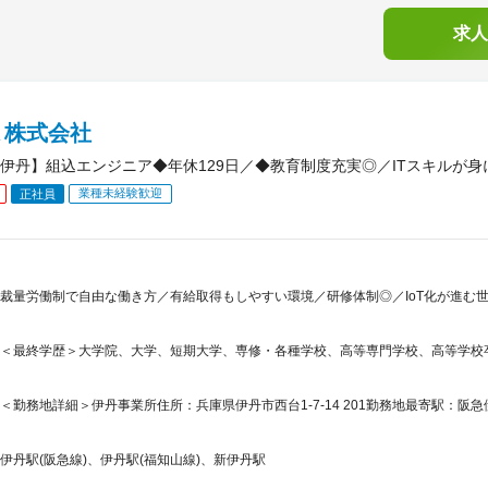
求人
Ｋ株式会社
伊丹】組込エンジニア◆年休129日／◆教育制度充実◎／ITスキルが身
業種未経験歓迎
正社員
裁量労働制で自由な働き方／有給取得もしやすい環境／研修体制◎／IoT化が進む
＜最終学歴＞大学院、大学、短期大学、専修・各種学校、高等専門学校、高等学校
＜勤務地詳細＞伊丹事業所住所：兵庫県伊丹市西台1-7-14 201勤務地最寄駅：阪急
伊丹駅(阪急線)、伊丹駅(福知山線)、新伊丹駅