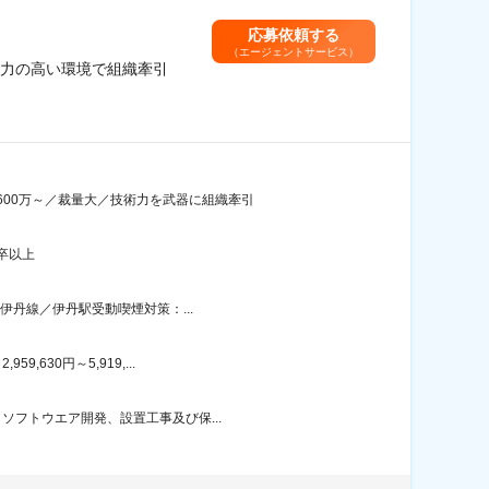
応募依頼する
（エージェントサービス）
術力の高い環境で組織牽引
00万～／裁量大／技術力を武器に組織牽引
卒以上
伊丹線／伊丹駅受動喫煙対策：...
630円～5,919,...
ソフトウエア開発、設置工事及び保...