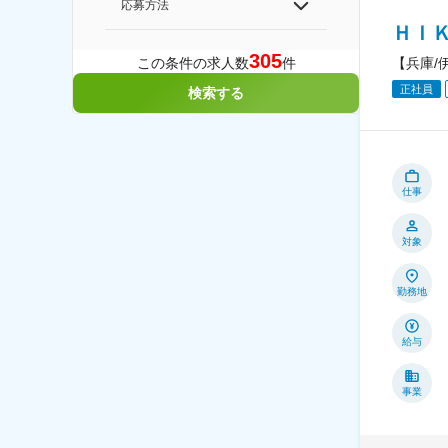
応募方法
ＨＩ
305
この条件の求人数
件
【兵庫/
正社員
検索する
仕事
対象
勤務地
給与
事業