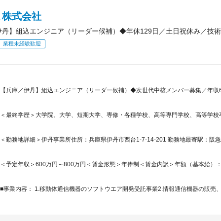
Ｋ株式会社
伊丹】組込エンジニア（リーダー候補）◆年休129日／土日祝休み／技
業種未経験歓迎
【兵庫／伊丹】組込エンジニア（リーダー候補）◆次世代中核メンバー募集／年収6
＜最終学歴＞大学院、大学、短期大学、専修・各種学校、高等専門学校、高等学校
＜勤務地詳細＞伊丹事業所住所：兵庫県伊丹市西台1-7-14-201 勤務地最寄駅：阪急
＜予定年収＞600万円～800万円＜賃金形態＞年俸制＜賃金内訳＞年額（基本給）：2,959,
■事業内容： 1.移動体通信機器のソフトウエア開発受託事業2.情報通信機器の販売、