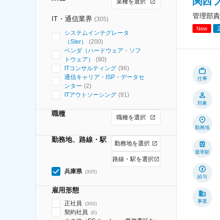
関西
業種を選択
管理部責
IT・通信業界
(
305
)
New
システムインテグレータ
（SIer）
(
200
)
ベンダ（ハードウェア・ソフ
トウェア）
(
90
)
ITコンサルティング
(
96
)
通信キャリア・ISP・データセ
仕事
ンター
(
2
)
ITアウトソーシング
(
91
)
対象
職種
職種を選択
勤務地
勤務地、路線・駅
勤務地を選択
最寄駅
路線・駅を選択
兵庫県
(
305
)
給与
雇用形態
事業
正社員
(
300
)
契約社員
(
6
)