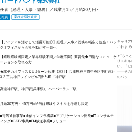
ブロードバンド株式会社
任者（経理・人事・総務）／残業月1h／月給30万円～
業種未経験歓迎
正社員
キャリア
【アイデアを活かして活躍可能◎】経理／人事／総務を幅広く担当！バッ
これまで
クオフィスから会社を動かす一員へ
▼“もっ
【経理経験者限定／業界経験不問／学歴不問】要普免◆円滑なコミュニケ
りスキル
ーションを取れる方
い」「だ
★駅チカオフィス＆UIJターン歓迎【本社】兵庫県神戸市中央区中町通2-
――その
3-2 三共神戸ツインビル7階┗JR「神戸駅...
のバッ...
高速神戸駅、神戸駅(兵庫県)、ハーバーランド駅
月給30万円～45万円※給与は経験やスキルを考慮し決定
■電気通信事業■通信インフラ構築■アプリケーション開発■ITコンサルテ
ィング■CATV事業■FM放送事業■ソリュー...