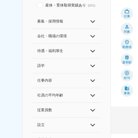
産休・育休取得実績あり
(
201
)
仕事
募集・採用情報
対象
会社・職場の環境
勤務地
待遇・福利厚生
最寄駅
語学
給与
仕事内容
事業
社員の平均年齢
従業員数
設立