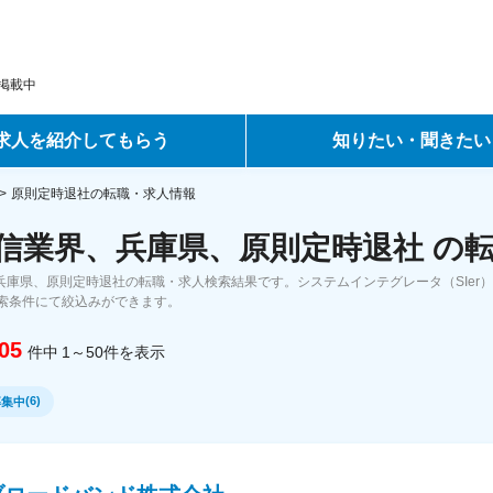
掲載中
求人を紹介してもらう
知りたい・聞きたい
ントサービス
転職ノウハウ
原則定時退社の転職・求人情報
通信業界、兵庫県、原則定時退社 の
サービス
データで見る転職
、兵庫県、原則定時退社の転職・求人検索結果です。システムインテグレータ（SIer
ーエージェントサービス
コラム・インタビュー
索条件にて絞込みができます。
05
件中
1～50
件
を表示
転職Q&A
(
6
)
募集中