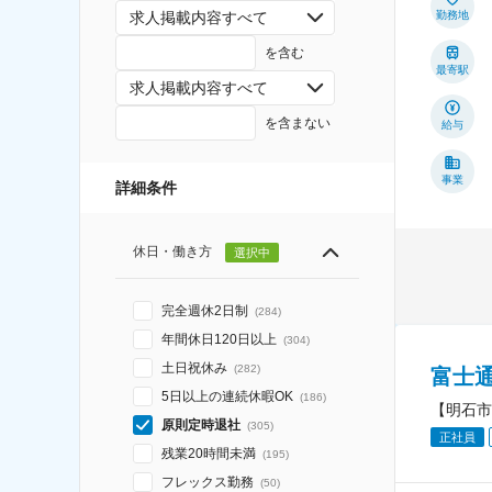
求人掲載内容すべて
勤務地
を含む
最寄駅
求人掲載内容すべて
を含まない
給与
事業
詳細条件
休日・働き方
選択中
完全週休2日制
(
284
)
年間休日120日以上
(
304
)
土日祝休み
(
282
)
富士
5日以上の連続休暇OK
(
186
)
【明石市
原則定時退社
(
305
)
正社員
残業20時間未満
(
195
)
フレックス勤務
(
50
)