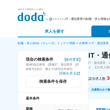
IT・通信業界の転職・求人情報を
求人を探す
詳細条件から探す
エージェ
転職・求人doda（デューダ）トップ
関西
兵庫県
IT・通信業界
IT・
新着求人から探す
スカウト
[
]
現在の検索条件
条件変更
IT・通信業界
[勤務地]兵庫県 [業種]IT・通信業界 [詳
求人特集から探す
パートナ
ど、左の求人検
細条件](休日・働き方)原則定時退社
詳細を見る
3
該当求人数
検索条件を保存
兵庫県のみで
基本条件
業種