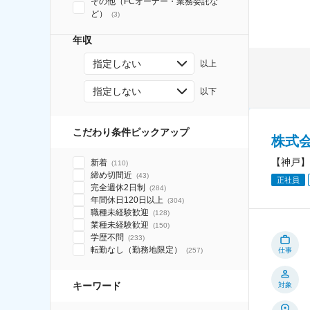
その他（FCオーナー・業務委託な
ど）
(
3
)
年収
指定しない
以上
指定しない
以下
こだわり条件ピックアップ
株式
【神戸】
新着
(
110
)
締め切間近
(
43
)
正社員
完全週休2日制
(
284
)
年間休日120日以上
(
304
)
職種未経験歓迎
(
128
)
業種未経験歓迎
(
150
)
学歴不問
(
233
)
転勤なし（勤務地限定）
(
257
)
仕事
キーワード
対象