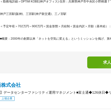
＜勤務地詳細＞OPTiM KOBE(神戸オフィス) 住所：兵庫県神戸市中央区小野柄通７丁
神戸三宮駅(阪神)、三宮駅(神戸新交通)、三ノ宮駅
＜予定年収＞702万円～900万円＜賃金形態＞月給制＜賃金内訳＞月額（基本給）：500,0
■概要：2000年の創業以来「ネットを空気に変える」というミッションを掲げ、第4
求人
通株式会社
】データセンターファシリティ運用マネジメント■富士通◆126休日◆
上場企業