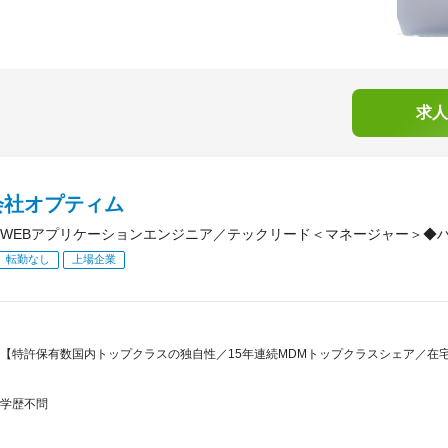
求人
会社オプティム
WEBアプリケーションエンジニア／テックリード＜マネージャー＞◆
転勤なし
上場企業
【特許保有数国内トップクラスの独自性／15年連続MDMトップクラスシェア／在宅
学歴不問