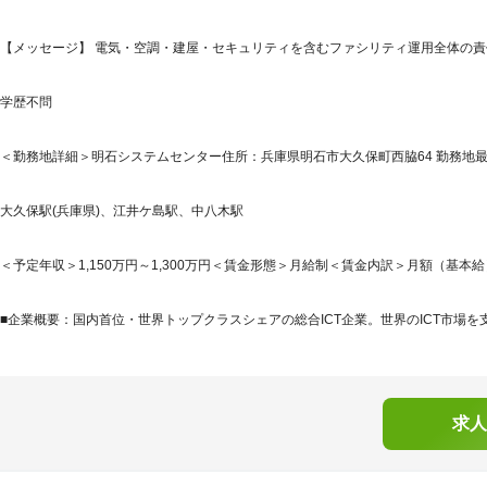
【メッセージ】 電気・空調・建屋・セキュリティを含むファシリティ運用全体の
学歴不問
＜勤務地詳細＞明石システムセンター住所：兵庫県明石市大久保町西脇64 勤務地最寄
大久保駅(兵庫県)、江井ケ島駅、中八木駅
＜予定年収＞1,150万円～1,300万円＜賃金形態＞月給制＜賃金内訳＞月額（基本給）：6
■企業概要：国内首位・世界トップクラスシェアの総合ICT企業。世界のICT市場を支
求人