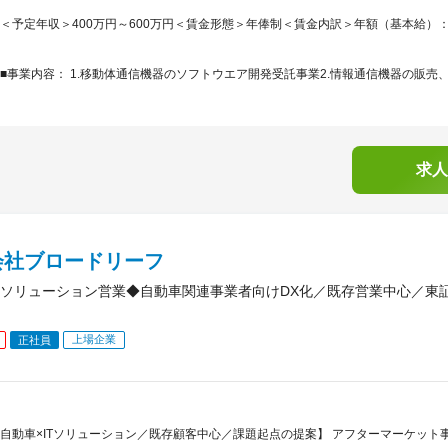
＜予定年収＞400万円～600万円＜賃金形態＞年俸制＜賃金内訳＞年額（基本給）：2,959,
■事業内容： 1.移動体通信機器のソフトウエア開発受託事業2.情報通信機器の販売、
求人
会社ブロードリーフ
ソリューション営業◆自動車関連事業者向けDX化／既存営業中心／東証
上場企業
正社員
自動車×ITソリューション／既存顧客中心／課題起点の提案】 アフターマーケッ