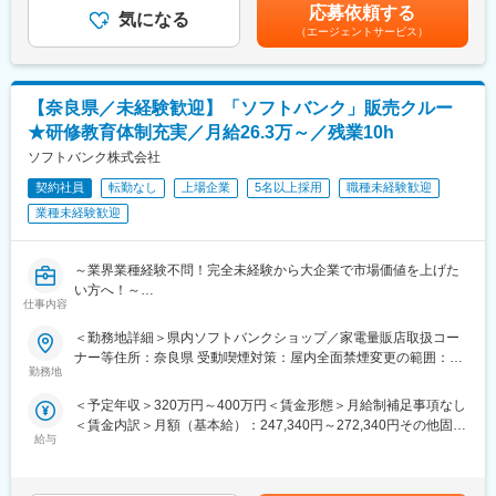
割増手当（深夜勤務手当、休日勤務手当など）あり※想定理論年収
※自社での実務作業と、協力会社（ベンダー）の管理・コントロー
応募依頼する
ない傾向です！社内・社外業務比率もほぼ50:50と、室内での事務
気になる
は過去実績をベースにした概算です賃金はあくまでも目安の金額
ルの双方を担当します。
業務が多いのも特徴です！
（エージェントサービス）
であり、選考を通じて上下する可能性があります。月給(月額)は固
定手当を含めた表記です。
＼お仕事の進め方・教育体制／
変更の範囲：無
・奈良エリア内に数ヶ所あるネットワークセンター及びデータセ
【奈良県／未経験歓迎】「ソフトバンク」販売クルー
ンターの常駐勤務となります。
・「サーバー・機器系」「ファシリティ（電源・空調）系」「通
★研修教育体制充実／月給26.3万～／残業10h
信線（光ファイバー）系」などのチームがあります。十数名の組
ソフトバンク株式会社
織の中で、特定のチームで業務を覚え、ローテーションを行いな
がらマルチに活躍できるスキルを身につけていただきます。
契約社員
転勤なし
上場企業
5名以上採用
職種未経験歓迎
・資格取得支援制度も充実！
業種未経験歓迎
＼働く環境／
★エリアコース採用のため地域に腰を据えて勤務いただきます！
～業界業種経験不問！完全未経験から大企業で市場価値を上げた
★年間休日125日、完全週休二日制（土日祝）
い方へ！～
仕事内容
★残業月平均20時間以下、チーム全体でカバーしあう体制
●社会人未経験・フリーター・高卒等幅広く歓迎！
★フルフレックス制度
●研修充実で完全未経験でも安心！入社後や配属後等様々な研修を
＜勤務地詳細＞県内ソフトバンクショップ／家電量販店取扱コー
★夜間作業は拠点によりますが、月1,2回程度を想定。宿直勤務が
ご用意
ナー等住所：奈良県 受動喫煙対策：屋内全面禁煙変更の範囲：本
月1回程度で発生しますが、業務をしっかり覚えていただいてから
●携帯電話（スマートフォン）を中心とした商材・各サービスの提
勤務地
文参照
ご依頼します。※宿直手当別途支給且つ、勤務終了後、宿直用の部
案等を幅広くお任せ
＜予定年収＞320万円～400万円＜賃金形態＞月給制補足事項なし
屋で自由に過ごしてもらうイメージです。（ビジネスホテルのよ
●平均残業10h／年休123日／年間100名以上の正社員化実績有の
＜賃金内訳＞月額（基本給）：247,340円～272,340円その他固定
うな部屋）
登用制度完備／東証プライム上場
給与
手当/月：16,000円＜月給＞263,340円～288,340円＜昇給有無＞
※トラブルが頻発するわけではございません。
有＜残業手当＞有＜給与補足＞※上記は予定年収のため異なる場合
■業務内容
があります。賃金はあくまでも目安の金額であり、選考を通じて
＼身につくスキル／
家電量販店、モール型店舗内のソフトバンク取扱いコーナーに