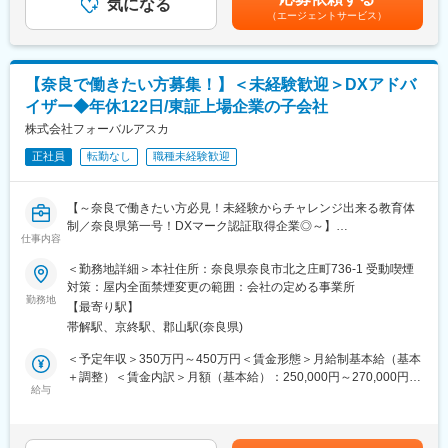
気になる
エリアマネージャー（総合職正社員）年収400～1,000万円賃金は
的に携わって頂きます。また、接客業務だけでなく、店頭で使用
が目指せます。
（エージェントサービス）
あくまでも目安の金額であり、選考を通じて上下する可能性があ
する販促ツールやPOP作成、キャンペーン企画などセールス向上
ります。月給(月額)は固定手当を含めた表記です。
の為の各種プロモーションをお任せすることもあります。
■正社員登用制度
■入社後の流れ/キャリアパス
半年に1回（年2回）受験いただくことができ、
【奈良で働きたい方募集！】＜未経験歓迎＞DXアドバ
まず店頭での接客からスタートし、後輩指導やリーダー業務もゆ
全国で年間100名以上の方が正社員化されております。
くゆくお任せ致します。正社員登用後はマネジメントやメンバー
イザー◆年休122日/東証上場企業の子会社
教育など、クルーを統括するなどのステップアップが可能です。
■目標設定
株式会社フォーバルアスカ
総合職として本部各部署の様々な部門に就くチャンスもありま
ノルマはなく「販売実績やお客様満足度」に関する目標を設定い
す。
正社員
転勤なし
職種未経験歓迎
たします。
■正社員登用制度について
販売目標は、チームとしての目標値が各クルーに分配される仕組
年2回正社員登用試験あり、実際に契約社員から正社員になった社
みのため、チームで協力し合い達成していく文化がございます。
【～奈良で働きたい方必見！未経験からチャレンジ出来る教育体
員も多数います。自身の成長とその成果をしっかりと評価しま
その他、定性観点でも詳細に目標設定を行うため、ご自身が日々
制／奈良県第一号！DXマーク認証取得企業◎～】
す。
業務で意識することを明確に定め、やりがいや達成感をもって働
仕事内容
■募集背景：
■教育体制
ける環境です。
事業拡大の為の増員募集です。奈良県には約3万社もの企業があ
未経験の方にも手厚くフォローし、早期に一人前となるフォロー
＜勤務地詳細＞本社住所：奈良県奈良市北之庄町736-1 受動喫煙
り、DX化を必要としている企業が沢山あり “奈良県×中小企業×DX
を致します。入社時の研修を筆頭に各種研修制度を充実させ、社
■希望休取得
対策：屋内全面禁煙変更の範囲：会社の定める事業所
化”というミッションで中小企業の課題解決をしています。
内情報共有にも強みを持っています。ご経験が無い方でもソフト
勤務地
シフト制のため、毎月シフト提出時に希望をご提示していただけ
【最寄り駅】
企業コンサルに興味ある！奈良で働きたい！そんな考えを持つ方
バンクの一員として丁寧にサポートします。
れば、比較的通りやすい環境です。（土日祝出社必須）
帯解駅、京終駅、郡山駅(奈良県)
の応募お待ちしています。
●基礎研修
クルーに欠かせないビジネスマナーや接客スキルを学んで頂きま
変更の範囲：会社の定める業務
＜予定年収＞350万円～450万円＜賃金形態＞月給制基本給（基本
■業務内容：
す。現場経験豊富な社員が研修講師を務め、実務に基づいた丁寧
＋調整）＜賃金内訳＞月額（基本給）：250,000円～270,000円そ
当社のお取引先の企業様のデジタル化を支援するお仕事です！
な指導をします。
給与
の他固定手当/月：3,000円～6,000円固定残業手当/月：78,000円
経営者のお悩みを丁寧にヒアリングし、それに応じた解決策をご
●OJT研修
～83,000円（固定残業時間40時間0分/月）超過した時間外労働の
提案し、効果測定を行いながら中小企業の成長を支援していきま
売り場の先輩と徐々に仕事を覚えていただきます。多くの先輩が
残業手当は追加支給＜月給＞331,000円～359,000円（一律手当を
す。
未経験スタートなので、実践で使えるスキルを指導致します。