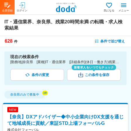
会員登録
ログイン
気になる
メニュー
IT・通信業界、奈良県、残業20時間未満
の転職・求人検
索結果
628
条件で並び替え
件
現在の検索条件
[勤務地]奈良県 [業種]IT・通信業界 [詳細条件](休日・働き方)残業20時間未満
新着求人をいつでもチェック
条件の変更
この条件を保存
奈良県
のみで募集中
NEW
【奈良】DXアドバイザー◆中小企業向けDX支援を通じ
て地域成長に貢献／東証STD上場フォーバルG
株式会社フォーバル