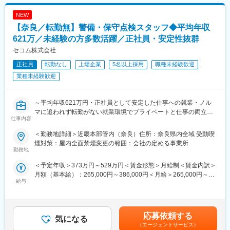
を用いて課題解決の支援をしていきます。企業からは支援料をサ
ブスクリプションでいただくビジネスモデルです。
NEW
【奈良／転勤無】警備・保守点検スタッフ◆平均年収
■業務詳細：
・ChatGPTやCopilotなどの導入支援
621万／未経験の方多数活躍／正社員・安定性抜群
・業務改善提案
セコム株式会社
・運用サポート
正社員
転勤なし
上場企業
5名以上採用
職種未経験歓迎
・社員向け研修等
業種未経験歓迎
■入社後について：
研修カリキュラムを整備しており、会社のビジョンや事業内容、
DX・ITに関する知識、営業ノウハウなどが学べる環境となってお
～平均年収621万円・正社員として安定した仕事への就業・ノル
ります。その後はOJT研修を通して先輩と一緒にお客様の元を訪
マに追われず転勤がない就業環境でプライベートと仕事の両立が
仕事内容
問し、お客様とのコミュニケーションの取り方を勉強していただ
できる環境～
きます。
＜勤務地詳細＞近畿本部管内（奈良）住所：奈良県内全域 受動喫
知識を身に着け奈良県下の中小企業を一緒に盛り上げていきまし
■業務概要
煙対策：屋内全面禁煙変更の範囲：会社の定める事業所
ょう。
機械警備サービスに携わるスタッフを「ビートエンジニア
勤務地
（BE）」と呼んでいます。
＜予定年収＞373万円～529万円＜賃金形態＞月給制＜賃金内訳＞
変更の範囲：フォーバルグループでの全業務への配置転換の可能
ご契約先に設置された防犯センサーが異常を検知した際や、火災
月額（基本給）：265,000円～386,000円＜月給＞265,000円～
性あり
信号、救急信号を受信した際に、コントロールセンターの指示で
給与
386,000円＜昇給有無＞有＜残業手当＞有賃金はあくまでも目安
いち早く現地に駆けつけ、安全を確保するのが主な役割です。社
の金額であり、選考を通じて上下する可能性があります。月給(月
会の安心を守り、お客様と顔を合わせるセコムの最前線の仕事で
額)は固定手当を含めた表記です。
す。
被害の拡大防止や未然の防止が目的のため危険を冒すことはござ
応募依頼する
気になる
いません。
（エージェントサービス）