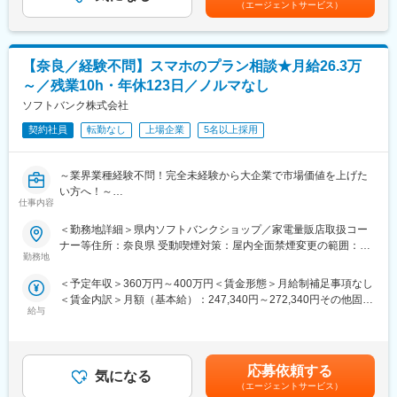
（エージェントサービス）
しては、社員個人の意向を大切に考えて頂ける為、マネジメント
ない傾向です！社内・社外業務比率もほぼ50:50と、室内での事務
当を含めた表記です。
としての活躍やプログラマーとして活躍し続ける道も選んでいた
業務が多いのも特徴です！
だけます。「やりたい事を仕事にする」という同社社長の考えの
もと、社員の挑戦したい分野があれば積極的に応援・チャレンジ
変更の範囲：無
【奈良／経験不問】スマホのプラン相談★月給26.3万
をさせて頂くことができ、月１回の社員MTGで意見交換の場もあ
～／残業10h・年休123日／ノルマなし
ります。
■同社代表のお人柄：
ソフトバンク株式会社
同社は代表がエンジニア出身であることから、エンジニアが主体
契約社員
転勤なし
上場企業
5名以上採用
となって発言したり、裁量を持って業務に取り組んでいただける
環境があります。社員の熱中できることを応援しています。働き
やすい環境作り、新規事業への取り組みを目論むなど、社員が楽
～業界業種経験不問！完全未経験から大企業で市場価値を上げた
しむためにはどうしたらいいか、という点を重視されています。
い方へ！～
■募集背景：
仕事内容
●社会人未経験・フリーター・高卒など幅広く歓迎！
同社は、長年フリーで活躍していた代表が2002年に立ち上げた企
●研修充実で完全未経験でも安心！入社後や配属後など様々な研修
＜勤務地詳細＞県内ソフトバンクショップ／家電量販店取扱コー
業です。高い技術力と妥協せずに顧客と向き合ってきた実績か
をご用意
ナー等住所：奈良県 受動喫煙対策：屋内全面禁煙変更の範囲：本
ら、日本を代表する大手医療メーカーより厚い信頼を寄せられて
●スマホ教室開催やスマホ・関連サービスのご紹介、購入後サポー
勤務地
文参照
います。現状に満足する事なく、組織拡大、自社サービス開発、
トなど幅広くお任せ
新事業へのチャレンジの為に、新たな仲間を募集します。
＜予定年収＞360万円～400万円＜賃金形態＞月給制補足事項なし
●平均残業10h／年休123日／年間100名以上の正社員化実績有の
＜賃金内訳＞月額（基本給）：247,340円～272,340円その他固定
登用制度完備
変更の範囲：会社の定める業務
給与
手当/月：16,000円＜月給＞263,340円～288,340円＜昇給有無＞
無＜残業手当＞有＜給与補足＞※上記は予定年収のため異なる場合
■業務内容
があります。■モデル年収販売クルー（販売職正社員）年収430～
ソフトバンクショップにて、お客様のスマートフォンに関するお
580万円スーパーバイザー（販売職正社員）年収430～640万エリ
悩み解決や使い方講座の実施、各商材の提案等をご担当いただき
応募依頼する
気になる
アマネージャー（総合職正社員）年収570～800万円賃金はあくま
ます。
（エージェントサービス）
でも目安の金額であり、選考を通じて上下する可能性がありま