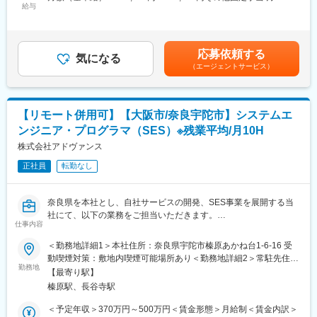
※完全自社勤務になります。
給与
10,000円＜月給＞282,000円～410,000円＜昇給有無＞有＜残業手
組織としては3つのチーム体制を敷いており、上司、チームメンバ
当＞有賃金はあくまでも目安の金額であり、選考を通じて上下す
ー、営業担当者にすぐに相談できる環境がございます。
■ポジションの魅力:
る可能性があります。月給(月額)は固定手当を含めた表記です。
DNPグループが進める印刷事業を核としたソリューション活動の
■働き方：
応募依頼する
社内インフラ担当として、戦略的に企画から運用までに従事頂く
気になる
ご自身のライフプランに合わせて、柔軟に働き方を変えられま
（エージェントサービス）
ポジションです。また、入社後のキャリアパスとしては、PL･
す！
PM･コンサルだけでなく、キャリアパスが豊富に選べる環境がご
人生100歳時代と言われている中、社員一人一人がご自身のライ
ざいます。自身がキャリアアップのために従事したい業務や部門
フプランに合わせ、安心して長く働き続けられる環境づくりを大
を自己申告する制度や、DNPグループ全体で行われている社内人
切にしております。特に、結婚・出産・育児・介護等のライフイ
【リモート併用可】【大阪市/奈良宇陀市】システムエ
材公募制度を利用し、グループ内異動することも可能です。
ベントに合わせて柔軟に働き方を変えられるのは、安心して長く
ンジニア・プログラマ（SES）※残業平均/月10H
■DNP戦略に関して:
働く上で非常に重要なポイント。「何かを諦めるのではなく、両
DNPグループは印刷事業を核として、あらゆる分野でソリューシ
株式会社アドヴァンス
立できる環境」で、一緒に働きませんか？
ョン活動を展開しています。そのコンセプトワードは｢P&Iソリュ
正社員
転勤なし
ーションDNP｣。印刷技術(P=Printing Technology)と情報技術
変更の範囲：本文参照
(I=Information Technology)を融合し企業のあらゆる課題を解決
し、社会に新たな価値を生み出すソリューションの提供を通じ
奈良県を本社とし、自社サービスの開発、SES事業を展開する当
て、より創発的な社会の実現を目指すDNPグループの意志を表し
社にて、以下の業務をご担当いただきます。
ています。
仕事内容
■離職率1％という驚異的な安定性と長期就業できる居心地の良
■業務概要：システムエンジニア・プログラマー（SES）
＜勤務地詳細1＞本社住所：奈良県宇陀市榛原あかね台1-6-16 受
さ：
当社のSES事業のさらなる強化のため、システムエンジニアおよ
動喫煙対策：敷地内喫煙可能場所あり＜勤務地詳細2＞常駐先住
福利厚生・研修面の充実はもちろんですが、最適な人材を適材適
びプログラマーを募集します。
勤務地
所：大阪府大阪市内（顧客先） 受動喫煙対策：敷地内喫煙可能場
所に配置する組織風土が強みの為、人が足らないから採用すると
【最寄り駅】
所あり変更の範囲：本文参照
いった簡易的な考えではない事が定着性に繋がっております。
榛原駅、長谷寺駅
<業務詳細>【変更の範囲：会社の定める業務】
客先常駐にて、システムの開発をご担当いただきます。
＜予定年収＞370万円～500万円＜賃金形態＞月給制＜賃金内訳＞
変更の範囲：会社の定める業務