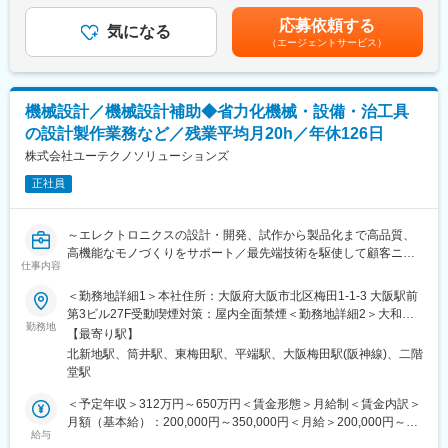
セキュリティ事業を中心に、防災事業、メディカル事業、保険事
工事の積算や検査などの業務を公務員に代わって行うことで、ワ
＞■昇給：年1回（7月）■賞与：年2回（6月、12月）※正社員移行
業、地理空間情報サービス事業、BPO・ICT事業の6つの領域で事
応募依頼する
ークライフバランス良く働くことが可能です。
気になる
前は毎月手当として支給 （年間で見た受給金額に影響が出ない
業を展開し、海外では１６の国と地域に進出しています。
（エージェントサービス）
よう考慮あり）■モデル年収：540万円／35歳・経験10年…月額
【具体的な業務】
35万円＋残業手当・一律手当600万円／40歳・経験15年…月額37
変更の範囲：会社の定める業務
・公共事業における各種資料作成や工事費用の算出補助
万円＋残業手当・一律手当賃金はあくまでも目安の金額であり、
・工事を実行するために必要な資料作成
選考を通じて上下する可能性があります。月給(月額)は固定手当を
機械設計／機械設計補助◆省力化機械・設備・治工具
・工事の施工状況チェック
含めた表記です。
の設計製作業務など／残業平均月20h／年休126日
・工事検査などへの参加、立ち合い
・工事の品質管理、安全管理、工程管理の補助
株式会社ユーテクノソリューションズ
正社員
【ポジションの詳細】
・主な取引先：国土交通省、農林水産省、地方自治体、鉄道運輸
機構、各種団体、大手ゼネコン
～エレクトロニクスの設計・開発、試作から製品化まで高品質、
・実績事例：瀬戸大橋、四国 国道改築工事、南三陸町護岸工事・
高機能なモノづくりをサポート／最先端技術を駆使して顧客ニー
東日本大震災復興、他多数
仕事内容
ズに応える／土日祝休～
・在籍人数：全国9支社にて約1,000名以上の技術が活躍しており
＜勤務地詳細1＞本社住所：大阪府大阪市北区梅田1-1-3 大阪駅前
ます！中途入社者、多数活躍中！
■業務内容：
第3ビル27F受動喫煙対策：屋内全面禁煙＜勤務地詳細2＞大和郡
・省力化機械・設備・治工具の設計製作業務
勤務地
山事業所住所：奈良県大和郡山市馬司町648番地の1 受動喫煙対
【ワークライフバランス】
【最寄り駅】
・構想検討／機械設計／組立調整まで機械設計製作の全般
策：屋内全面禁煙変更の範囲：会社の定める事業所
・再雇用制度が整っており、60歳の定年後もほぼ同様に働き続け
北新地駅、筒井駅、東梅田駅、平端駅、大阪梅田駅(阪神線)、二階
ることが可能です。
堂駅
■配属部署について：
・退社時間や休日も公務員に準拠。官公庁は「働き方改革」を推
・FA技術室
＜予定年収＞312万円～650万円＜賃金形態＞月給制＜賃金内訳＞
進する立場にあるので、残業は少ないです。
└従業員数：14名（男性11名、女性3名）
月額（基本給）：200,000円～350,000円＜月給＞200,000円～
・社内・社外業務比率もほぼ50:50で、室内での事務業務が多いの
└平均年齢：48歳
給与
350,000円＜昇給有無＞有＜残業手当＞有＜給与補足＞※賃金は経
も特徴です。