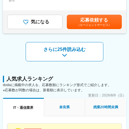
事業所（リモートワーク含む）
■自社サービス「Cマックスクラウド」について：
給与
29,400円～35,800円（固定残業時間12時間0分/月）超過した時間
の自律制御技術にも挑戦し、新しい市場の開拓を進めていきま
Cマックスクラウドとは、建設現場の日報作成と現場管理の生産
外労働の残業手当は追加支給＜月給＞345,000円～420,000円（一
す。プラント系システム、半導体検査装置などの制御系、また複
性向上のためのDXツールです。
律手当を含む）＜昇給有無＞有＜残業手当＞有＜給与補足＞※給与
合機やロボット等の組込開発案件において、顧客折衝やチームビ
「2024年問題」と呼ばれる建設業界の時間外労働の規制に寄与す
詳細は、スキル・ご経験に応じて変動します。■給与改定：年2回
ルディング、育成から上流開発まで幅広くお任せします（プロジ
応募依頼する
るツールで、現在導入・拡販に向け推し進めています。
気になる
（4月、10月）■賞与：年2回（9月、3月）賃金はあくまでも目安
ェクトマネージャー）。
（エージェントサービス）
の金額であり、選考を通じて上下する可能性があります。月給(月
■組織構成：
額)は固定手当を含めた表記です。
■開発環境：
50代の代表取締役と30代のシステムエンジニア（SES）2名の計3
言語：C、C#、C++、VB.Net、Java、python
名が在籍しております。
OS：Windows、Linux環境、RTOS、ROS、マイコンにおける開
さらに25件読み込む
発が多数
■働き方：
DB：Oracle、SQLServer
・リモート勤務：常駐先にもよりますが、およそ週3、4日の頻度
その他：AWS
でテレワークが可能です。
・時間外労働：月平均10時間
■案件例：
・年間休日：120日
～配属先は個人の想いと適性で判断～
人気求人ランキング
・週休：土日祝休み
・検査装置の制御プログラム開発
dodaに掲載中の求人を、応募数順にランキング形式でご紹介します。
・MFP（複合機）家電の組み込みソフト開発
変更の範囲：会社の定める業務
※応募数が同数の場合は、新着順に表示しています。
・通信モジュール（BT・LPWA・Wi-Fi）の組み込みソフト開発
更新日：
2026/8/9（日）
・医療機器向けのファームウェア開発
・産業用ロボットの開発
・ ROS（Robot Operating System）を活用したロボット制御
奈良県
残業20時間未満
IT・通信業界
■特徴・魅力：
◇プロジェクトマネージャーとして複数プロジェクトのプロジェ
クト管理を行っていただくことを期待しています。