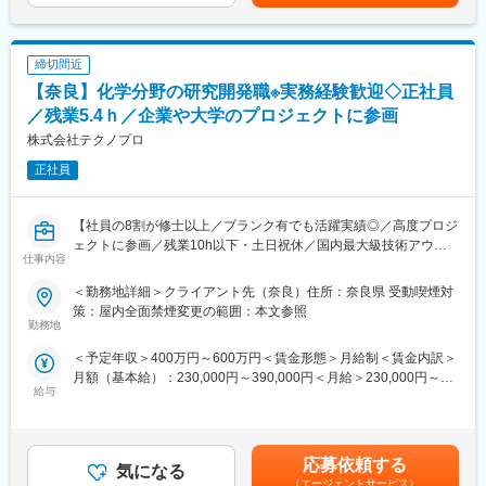
■正社員登用制度
■当社について：
半年に1回（年2回）受験いただくことができ、
「モノづくり」×「IT」の両分野で高い技術力を誇るエンジニア集
全国で年間80～100名の方が正社員化されております。
締切間近
団です。私たちは、最先端技術の根幹にあるのは“人の成長”だと考
え、エンジニア一人ひとりを大切に育てる環境づくりに力を入れ
【奈良】化学分野の研究開発職※実務経験歓迎◇正社員
■目標設定
ています。
／残業5.4ｈ／企業や大学のプロジェクトに参画
前提ノルマはなく、「ご案内数、お客様満足度」に関する目標を
「やりたいことを叶えたい」「これから技術を身につけたい」──
株式会社テクノプロ
設けております。
そんな想いに応える多彩な案件と教育制度を用意。学習成果や資
お客さまがスマホの購入やプラン変更などに興味を持たれたら、
格取得は昇給・キャリアアップに正当反映されます。取引先4,800
正社員
販売スタッフスペースへご案内し、別スタッフへバトンタッチし
社以上の実績、充実した福利厚生、平均残業20H・高い有休取得
ます。
率で、成長と働きやすさを両立できる会社です。
※定性面でも詳細に目標設定を行うため、ご自身が日々業務で意識
【社員の8割が修士以上／ブランク有でも活躍実績◎／高度プロジ
すること等を明確に定め、やりがいや達成感をもって働ける環境
■ BREXA Technologyが選ばれる理由
ェクトに参画／残業10h以下・土日祝休／国内最大級技術アウト
です。
仕事内容
（1）やりたいことを見つけ、叶えられる環境
ソーシング企業】
経験者はスキル・志向に合った高度案件へ、未経験者は基礎教育
＜勤務地詳細＞クライアント先（奈良）住所：奈良県 受動喫煙対
■希望休取得について
からスタート。豊富な案件とキャリアパスで、自分に合う道を選
■業務概要【変更の範囲：会社の定める業務】
策：屋内全面禁煙変更の範囲：本文参照
シフト制のため、毎月シフト提出時に希望をご提示していただけ
べます。
これまでの経験や希望を考慮し研究開発員としてプロジェクト先
勤務地
れば、比較的通りやすい環境です。（土日祝出社必須）
で就業いただきます。プロジェクト先は多数あり経験を生かして
＜予定年収＞400万円～600万円＜賃金形態＞月給制＜賃金内訳＞
（2）学習が評価・昇給につながる制度
働くことが可能です。
変更の範囲：会社の定める業務
月額（基本給）：230,000円～390,000円＜月給＞230,000円～
資格取得や技術力向上への取り組みを正当に評価。努力がキャリ
【プロジェクト実績】
給与
390,000円＜昇給有無＞有＜残業手当＞有＜給与補足＞※給与は、
アアップや昇給として“見える形”で還元されます。
・有機合成及び分析業務
能力・実務経験等を考慮の上、当社規程に従って決定します。■給
・高分子、無機材料などの複合材料開発
与改定：年1回■賞与：年2回（4.05カ月分／年）※前年度実績賃金
（3）最先端技術に関わり続けられる実績
・再生可能エネルギーや次世代電池の研究開発
はあくまでも目安の金額であり、選考を通じて上下する可能性が
取引先4,800社以上。幅広い業界・技術領域の案件があり、市場価
・半導体、電子部品の試作、評価業務
応募依頼する
気になる
あります。月給(月額)は固定手当を含めた表記です。
値の高いエンジニアを目指せます。
・マテリアルズ・インフォマティクス（MI）を使った素材・商品
（エージェントサービス）