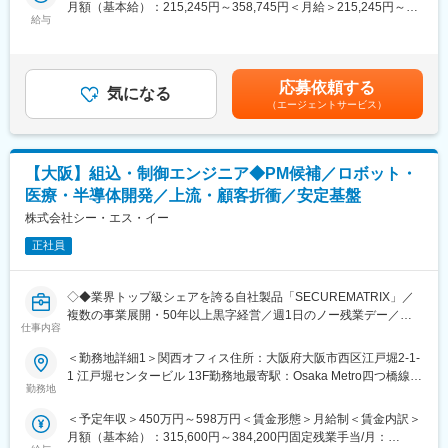
開発業務は基本設計からプログラミング・保守運用までを担当し
月額（基本給）：215,245円～358,745円＜月給＞215,245円～
ます。
給与
358,745円＜昇給有無＞有＜残業手当＞有＜給与補足＞■賞与：有
（年1回（7月に支給）／昨年度実績で通年1か月分を支給しまし
代表から業務の困り事が無いかどうか、頻繁に連絡いたします。
た。）■時間外手当：実労働分／月平均10時間■手当（上記年収に
連絡は電話やメールだけでなく、チャットも活用しますので、気
含みます。）：家族手当、リモート勤務手当 賃金はあくまでも目
応募依頼する
軽にご相談いただくことが可能です。
気になる
安の金額であり、選考を通じて上下する可能性があります。月給
（エージェントサービス）
また最低月1回の月報の提出していただき、オンラインで年2回ほ
(月額)は固定手当を含めた表記です。
ど、代表との面談を実施しますので、仕事ぶりに関しても適切に
評価いたします。
【大阪】組込・制御エンジニア◆PM候補／ロボット・
※常駐先は大阪市内を想定しており、現時点では新大阪の金融案件
医療・半導体開発／上流・顧客折衝／安定基盤
へのアサイン可能性が高いです。
※個人での常駐先アサインもしくはチームでのアサイン、ともに可
株式会社シー・エス・イー
能性があります。
正社員
※プロジェクトの状況によっては、将来的に自社サービスCマック
スクラウドの開発に携わって頂く可能性もあり、その際は自社開
発となります。
◇◆業界トップ級シェアを誇る自社製品「SECUREMATRIX」／
複数の事業展開・50年以上黒字経営／週1日のノー残業デー／有
<開発環境>
仕事内容
休取得率79.6%／平均勤続年数13.1年／育休取得・復帰率100%／
・OS：Windows、Linux
風通しの良い社風の中で、ワークライフバランスを実現◆
＜勤務地詳細1＞関西オフィス住所：大阪府大阪市西区江戸堀2-1-
・言語：Java、C＃、PHP
1 江戸堀センタービル 13F勤務地最寄駅：Osaka Metro四つ橋線／
・フレームワーク：Laravel、Spring Boot、Struts
■業務内容：
勤務地
肥後橋駅受動喫煙対策：敷地内全面禁煙＜勤務地詳細2＞お客様先
・データベース：MySQL、Db2、Oracle
ロボット制御、医療機器、半導体、スマートファクトリー関連の
（大阪市内、京都市内、奈良市内）住所：大阪市内、京都市内、
・その他の使用技術：Eclipse、VSCode
＜予定年収＞450万円～598万円＜賃金形態＞月給制＜賃金内訳＞
開発を重点的に推進し、組み込みシステムの開発に力を入れてい
奈良市内 受動喫煙対策：屋内全面禁煙変更の範囲：会社の定める
月額（基本給）：315,600円～384,200円固定残業手当/月：
きます。ロボット分野では、産業用だけでなく、物流や医療向け