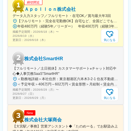
締切間近
◇請負業務において、要員管理や多方面に渡るステークホルダー
Ａｐｏｌｌｏｎ株式会社
との調整を経験することで、開発を通して組織経営視点も養うこ
とが可能です。
データ入力スタッフ／フルリモート・在宅OK／賞与最大年3回
【フルリモート・完全在宅勤務OK】自宅など、全国どこでもあなたが働きやすい場所で働けます★転居を伴う転勤なし★全国47都道府県どこからでも応募OK【本社】東京都新宿区山吹町130番地の15 茜ビル2-A＜アクセス＞有楽町線「江戸川橋駅」、東西線「東西線」より徒歩10分※受動喫煙対策：あり
■キャリアパス：
年収480万円（経験5年／リーダー） 年収400万円（経験3年／メンバー）
下記キャリアパスを描いている方が活躍できる現場です。
掲載予定期間：
2026/6/18（木）
〜
・将来的に、組織の課長や部門長等の管理職を目指したい方
2026/8/19（水）
気になる
更新日：
2026/6/18（木）
・組込／制御／サーバー／クラウド／Web等、幅広い業務領域で
プロジェクトマネージャーを目指したい方
変更の範囲：会社の定める業務
株式会社SmartHR
【フルリモート／土日祝休】カスタマーサポート※チャット対応中
心◆人事労務SaaS”SmartHR"
＜勤務地詳細＞本社住所：東京都港区六本木3-2-1 住友不動産六本木グランドタワー勤務地最寄駅：東京メトロ南北線／六本木一丁目駅受動喫煙対策：屋内全面禁煙変更の範囲：会社の定める事業所（リモートワーク含む）
＜予定年収＞406万円～602万円＜賃金形態＞月給制＜賃金内訳＞月額（基本給）：212,480円～315,200円その他固定手当/月：5,000円固定残業手当/月：77,520円～114,800円（固定残業時間45時間0分/月）超過した時間外労働の残業手当は追加支給＜月給＞295,000円～435,000円（一律手当を含む）＜昇給有無＞有＜残業手当＞有賃金はあくまでも目安の金額であり、選考を通じて上下する可能性があります。月給(月額)は固定手当を含めた表記です。
掲載予定期間：
2026/6/29（月）
〜
2026/9/27（日）
気になる
更新日：
2026/6/29（月）
New
株式会社大塚商会
【大宮駅／事務】営業アシスタント◆「たのめーる」でお馴染み上