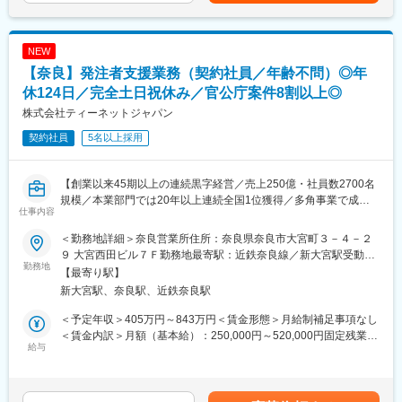
■業務詳細
・駆け付け対処：個人宅やATM、交通事故現場へ駆けつけての一
NEW
次対応。
・保守点検：センサーや電池の交換。
【奈良】発注者支援業務（契約社員／年齢不問）◎年
・その他：緊急対処、巡回、警備強化の提案等
休124日／完全土日祝休み／官公庁案件8割以上◎
株式会社ティーネットジャパン
■セコムで働く魅力
★評価制度※平均年収621万
契約社員
5名以上採用
資格級や年齢により毎年昇給のチャンスがあります。自身の頑張
りが給与として評価される仕組みです。
★プライベートと両立
【創業以来45期以上の連続黒字経営／売上250億・社員数2700名
年間を通して自由な時期に取得できる柔軟な休暇制度「フレック
規模／本業部門では20年以上連続全国1位獲得／多角事業で成長
仕事内容
ス休暇（毎年連続最長10日間と6日間の2回）」や「リフレッシュ
展開する優良企業】
休暇（10年ごと2週間）」を設けています。住み慣れた地域でラ
＜勤務地詳細＞奈良営業所住所：奈良県奈良市大宮町３－４－２
イフスタイルに合わせた幅広い働き方と長期就業が可能です。
■仕事内容：
９ 大宮西田ビル７Ｆ勤務地最寄駅：近鉄奈良線／新大宮駅受動喫
★キャリアステップ
（1）発注者支援業務／施工管理（工事監督、行政事務補助、公物
勤務地
煙対策：敷地内全面禁煙変更の範囲：会社の定める事業所
【最寄り駅】
入社後は「警備職、営業職、事務職」などでそれぞれのキャリア
管理、積算等）：
新大宮駅、奈良駅、近鉄奈良駅
を歩むことが可能です。
国土交通省や地方自治体等の官公庁が発注する公共事業で、発注
※社員の声：
者が行う業務を代行する補助業務です。具体的な仕事内容として
＜予定年収＞405万円～843万円＜賃金形態＞月給制補足事項なし
https://www.secom.co.jp/recruit/01/style/interview01.html
は以下の通りです。
＜賃金内訳＞月額（基本給）：250,000円～520,000円固定残業手
◎工事監督：提出書類の確認、施工段階における確認等
給与
当/月：87,885円～182,835円（固定残業時間45時間0分/月）超過
■研修制度
◎資料作成業務：業務発注に関する資料作成の補助、関係機関等
した時間外労働の残業手当は追加支給＜月給＞337,885円～
座学も含めた研修とOJT期間（約３か月）を用意、その後も入社6
の協議資料作成の補助等
702,835円（一律手当を含む）＜昇給有無＞有＜残業手当＞有＜
か月で基礎研修、1年半で中堅研修、3～5年で管理職研修等手厚
◎積算技術：工事費算出の根拠資料の作成等
給与補足＞■昇給：年1回（4月）■賞与：なし（正社員移行した場