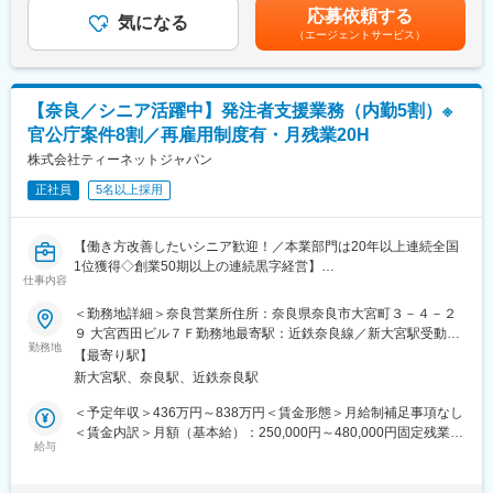
応募依頼する
お金が詰まったり、機械が動かなくなったり等のトラブル対応を
気になる
■様々な方が活躍しています
（エージェントサービス）
行ないます。
・研究開発から営業に異動になり再度研究開発へ携わることを目
3)保守点検、セキュリティ強化の提案
的に入社
各種セキュリティ機器を定期的にチェックし、異常があれば交換
・分析で活躍していたものの家庭の事情で退職、社会復帰として
を行ないます。またお客様からのご要望に合わせたセキュリティ
【奈良／シニア活躍中】発注者支援業務（内勤5割）※
当社へ入社
強化のご相談なども行なっています。
官公庁案件8割／再雇用制度有・月残業20H
■企業概要
■研修体制
株式会社ティーネットジャパン
◇当社は業界大手テクノプロの化学・バイオ分野に特化した社内
入社時研修5日間を用意しており、その後は現場にてOJT研修を実
正社員
5名以上採用
カンパニーです。民間企業、大学、公的研究機関等に対し人材提
施します。
案や受託研究を通して研究開発部門での業務支援を展開していま
未経験で中途入社し活躍中の社員も多数在籍しており、業務が身
す。
につくまで丁寧にフォローいたしますので、未経験からでも安心
【働き方改善したいシニア歓迎！／本業部門は20年以上連続全国
◇カーボンニュートラルや医薬品開発などSDGs達成への貢献が高
の就業環境です。
1位獲得◇創業50期以上の連続黒字経営】
いプロジェクトを数多く支援しています。これからも社会課題の
仕事内容
解決、豊かな社会の実現に貢献しています。
■仕事とプライベートの両立
【職務概要】
＜勤務地詳細＞奈良営業所住所：奈良県奈良市大宮町３－４－２
有給休暇のほか、男性社員においても仕事と子育ての調和が図り
当社は国土交通省、農林水産省や地方自治体などと業務委託契約
変更の範囲：本文参照
９ 大宮西田ビル７Ｆ勤務地最寄駅：近鉄奈良線／新大宮駅受動喫
やすい雇用環境を整備するため、男性社員が配偶者の出産時に取
を結び、案件の8割以上が官公庁案件です。
勤務地
煙対策：敷地内全面禁煙変更の範囲：会社の定める事業所
得できる慶弔休暇の日数を2日間へ延長しました。社員の将来のラ
【最寄り駅】
インフラなど大規模な案件を担当することが多く、公共工事が円
イフイベントによる離職の不安を軽減し、今を安心していきいき
新大宮駅、奈良駅、近鉄奈良駅
滑に進むよう
と働くための制度がございます。
施工管理や資料作成業務などを担当していただきます。
＜予定年収＞436万円～838万円＜賃金形態＞月給制補足事項なし
＜賃金内訳＞月額（基本給）：250,000円～480,000円固定残業手
■同社について
◇発注者支援とは：
給与
当/月：39,060円～75,000円（固定残業時間20時間0分/月）超過し
業界トップの売り上げ実績を誇り「あらゆる不安のない社会の実
国や都道府県、政令都市など官公庁が発注する公共事業（河川・
た時間外労働の残業手当は追加支給＜月給＞289,060円～555,000
現」を使命とするセコムグループ。
道路工事等）の発注業務をサポートすることです。
円（一律手当を含む）＜昇給有無＞有＜残業手当＞有＜給与補足