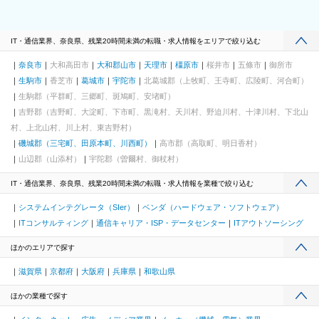
IT・通信業界、奈良県、残業20時間未満の転職・求人情報をエリアで絞り込む
奈良市
大和高田市
大和郡山市
天理市
橿原市
桜井市
五條市
御所市
生駒市
香芝市
葛城市
宇陀市
北葛城郡（上牧町、王寺町、広陵町、河合町）
生駒郡（平群町、三郷町、斑鳩町、安堵町）
吉野郡（吉野町、大淀町、下市町、黒滝村、天川村、野迫川村、十津川村、下北山
村、上北山村、川上村、東吉野村）
磯城郡（三宅町、田原本町、川西町）
高市郡（高取町、明日香村）
山辺郡（山添村）
宇陀郡（曽爾村、御杖村）
IT・通信業界、奈良県、残業20時間未満の転職・求人情報を業種で絞り込む
システムインテグレータ（SIer）
ベンダ（ハードウェア・ソフトウェア）
ITコンサルティング
通信キャリア・ISP・データセンター
ITアウトソーシング
ほかのエリアで探す
滋賀県
京都府
大阪府
兵庫県
和歌山県
ほかの業種で探す