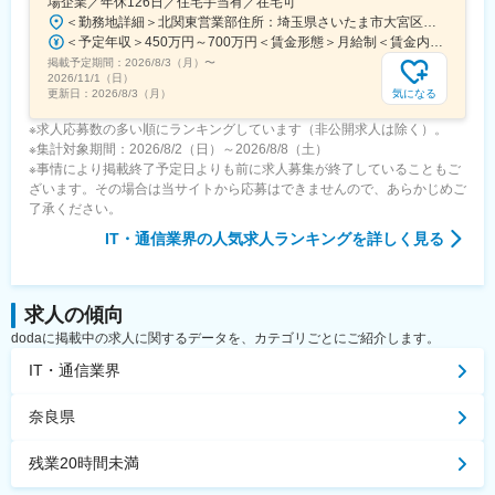
場企業／年休126日／住宅手当有／在宅可
＜勤務地詳細＞北関東営業部住所：埼玉県さいたま市大宮区桜木町1-195-1 大宮ソラミチKOZ 12階受動喫煙対策：屋内全面禁煙変更の範囲：会社の定める事業所（リモートワーク含む）
＜予定年収＞450万円～700万円＜賃金形態＞月給制＜賃金内訳＞月額（基本給）：274,000円～400,000円＜月給＞274,000円～400,000円＜昇給有無＞有＜残業手当＞有＜給与補足＞※経験・スキルを考慮のうえ、当社規定にて決定■昇給：年1回■賞与：年2回（7月・12月）賃金はあくまでも目安の金額であり、選考を通じて上下する可能性があります。月給(月額)は固定手当を含めた表記です。
掲載予定期間：
2026/8/3（月）
〜
2026/11/1（日）
気になる
更新日：
2026/8/3（月）
※求人応募数の多い順にランキングしています（非公開求人は除く）。
※集計対象期間：2026/8/2（日）～2026/8/8（土）
※事情により掲載終了予定日よりも前に求人募集が終了していることもご
ざいます。その場合は当サイトから応募はできませんので、あらかじめご
了承ください。
IT・通信業界
の人気求人ランキングを詳しく見る
求人の傾向
dodaに掲載中の求人に関するデータを、カテゴリごとにご紹介します。
IT・通信業界
奈良県
残業20時間未満