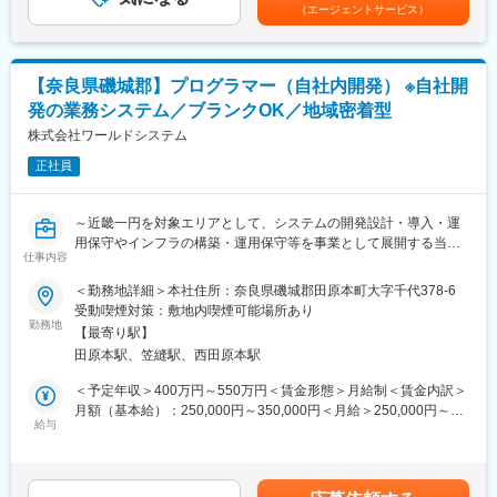
【西日本全域型】610万程度※西日本全域型正社員は業績評価の結
ます。
（エージェントサービス）
同じ時期に中途入社する同期がいるかもしれません♪
果及びグレードアップにより昇給があります（上限あり）賃金は
あくまでも目安の金額であり、選考を通じて上下する可能性があ
【勤務エリア特定型社員 就業場所変更の範囲】
■魅力：
ります。月給(月額)は固定手当を含めた表記です。
当面採用時の就業場所とするが、事業戦略上通勤圏内で就業場所
・地域に密着して、最先端のITコンサルティングを展開
【奈良県磯城郡】プログラマー（自社内開発） ※自社開
変更の可能性あり。
・東証スタンダード上場企業「株式会社フォーバル」のグループ
＜ 通勤圏内の考え方 ＞現住居から職場へ通勤することが可能な範
発の業務システム／ブランクOK／地域密着型
会社
囲をさします。※120分を目安時間とし、個々の交通状況等に照ら
株式会社ワールドシステム
・奈良県で数少ない「DXマーク認証」取得企業
し合わせて決定
・平均勤続年数は20年8ヶ月！社歴30年以上のメンバーも多数
【西日本全域型正社員 就業場所変更の範囲】
正社員
・未経験でも安心の充実した教育体制あり
当面採用時の就業場所とするが、事業の戦略上西日本エリアで就
業場所変更の可能性あり。
変更の範囲：会社の定める業務
～近畿一円を対象エリアとして、システムの開発設計・導入・運
用保守やインフラの構築・運用保守等を事業として展開する当社
■給与制度：
仕事内容
にて、以下の業務をご担当いただきます！ブランク期間があって
固定給に加えNTTグループ唯一のインセンティブ制度を導入。自
もOK／自社内開発／地元で長期就業歓迎！～
身の頑張りが給与にしっかり反映される環境です。
＜勤務地詳細＞本社住所：奈良県磯城郡田原本町大字千代378-6
受動喫煙対策：敷地内喫煙可能場所あり
■業務概要：
■入社後の研修：
勤務地
【最寄り駅】
プログラマーとして2026年リリース予定の自社開発の業務システ
中途採用では珍しい手厚い新人研修あり！集合研修については大
田原本駅、笠縫駅、西田原本駅
ムの開発において、自社の開発体制を強化すべく、新たなプログ
阪市内の会場で開催します。※通勤不可の方には宿泊を手配
ラマーを採用します。
職種共通導入研修（7日間）：
＜予定年収＞400万円～550万円＜賃金形態＞月給制＜賃金内訳＞
オンライン研修と集合研修を組み合わせた7日間の研修。商品知識
月額（基本給）：250,000円～350,000円＜月給＞250,000円～
<業務詳細>
や営業スキルを学べます。
給与
350,000円＜昇給有無＞有＜残業手当＞有＜給与補足＞■賞与：有
プログラミング～テスト～運用保守をメインに、自社での開発を
SE向け技術研修（約1.5か月間）：
（年2回／通年で平均3.0か月（昨年度実績））■時間外手当：実労
担当していただきます。
実機を用いた集合形式の技術研修。NTTで働くうえで必要となる
働分／月平均10～20時間■その他、手当：特にありません。 賃金
テクニカルスキルを学べます。
はあくまでも目安の金額であり、選考を通じて上下する可能性が