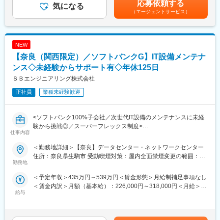
応募依頼する
く研修をご用意しています。
気になる
合には支給対象）■モデル年収：540万円／35歳・経験10年…月額
・入社後研修詳細
（エージェントサービス）
（2）技術者派遣（施工管理）業務：
35万円＋残業手当・一律手当600万円／40歳・経験15年…月額37
期間：4泊5日
民間施工会社において、工事の品質管理、安全管理、工程管理の
万円＋残業手当・一律手当賃金はあくまでも目安の金額であり、
場所：当社の研修施設セコムHDセンター
補助を行って頂く業務です。
選考を通じて上下する可能性があります。月給(月額)は固定手当を
ビジネスマナーといった社会人の基礎から、「警備業法」で定め
含めた表記です。
NEW
られた教育、基本動作や救急法等、それぞれの業務に必要な知識
■主な取引先：国土交通省、農林水産省、地方自治体、鉄道運輸機
【奈良（関西限定）／ソフトバンクG】IT設備メンテナ
や技能を学び、セキュリティのプロフェッショナルとしての基本
構、各種団体、大手ゼネコン など（担当できる案件スケールが
を身に付けられます。
大きく、やりがいがあります！）
ンス◇未経験からサポート有◇年休125日
ＳＢエンジニアリング株式会社
■働き方
■実績事例：
勤務例：
正社員
業種未経験歓迎
瀬戸大橋（本州四国連絡橋）、四国 国道改築工事、南三陸町護岸
月：日勤、火：日勤、水：日勤、木：休、金：夜勤、土：夜勤明
工事・石巻市復興道路橋梁工事（東日本大震災復興）、朴島地先
け休み、日：休
海岸災害復旧工事（東日本大震災復興）他多数
<ソフトバンク100%子会社／次世代IT設備のメンテナンスに未経
週平均労働時間39時間と働きやすい環境です。
験から挑戦◎／スーパーフレックス制度>
※原則夜勤は連続2日まで
■在籍人数：
仕事内容
全国9支社にて約1,000名以上の技術が活躍しております！若手・
通信サービスやITサービスを支える施設において、電気・空調設
変更の範囲：会社の定める業務
女性技術者活躍中！
＜勤務地詳細＞【奈良】データセンター・ネットワークセンター
備、通信機器が安全・安定して稼働し続けるよう、設備の点検や
住所：奈良県生駒市 受動喫煙対策：屋内全面禁煙変更の範囲：会
保守、運用を担当いただきます。
勤務地
■みなし公務員という働き方：
社の定める事業所
◎みなし公務員とも呼ばれる発注者支援業務です！働く環境、退
＜予定年収＞435万円～539万円＜賃金形態＞月給制補足事項なし
＼お仕事の内容／
社時間や休日も公務員に準拠！発注者支援業務は職場が官公庁の
＜賃金内訳＞月額（基本給）：226,000円～318,000円＜月給＞
◎通信機器やIT機器／電気設備や空調機器の設置工事の立ち会
公務員と同じ！
給与
226,000円～318,000円＜昇給有無＞有＜残業手当＞有＜給与補足
い、点検、メンテナンス対応
◎勤務時間や休日も公務員に準拠！基本的に土日や祝日が休みと
＞※上記理論年収は、30時間程度の所定外労働手当を含んだ金額
◎設備に不具合が発生した際の原因確認や修繕対応
なり、働きやすい環境が用意されています！
です※実際の時間外手当は、勤務実績に応じて変動します※別途、
◎設備が常に正常に稼働するための定期的な点検・保全業務
◎官公庁は「働き方改革」を推進する立場にあるので、残業は少