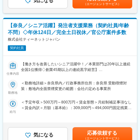
・年間休日：121日
気になる
する可能性があります。月給(月額)は固定手当を含めた表記です。
・プロジェクトについて：平均３年～5年程度
（エージェントサービス）
・週休：土日祝休み
■当社について：
「モノづくり」×「IT」の両分野で高い技術力を誇るエンジニア集
【奈良／シニア活躍】発注者支援業務（契約社員/年齢
団です。私たちは、最先端技術の根幹にあるのは“人の成長”だと考
え、エンジニア一人ひとりを大切に育てる環境づくりに力を入れ
不問）◇年休124日／完全土日祝休／官公庁案件多数
ています。
株式会社ティーネットジャパン
「やりたいことを叶えたい」「これから技術を身につけたい」──
そんな想いに応える多彩な案件と教育制度を用意。学習成果や資
契約社員
格取得は昇給・キャリアアップに正当反映されます。取引先4,800
社以上の実績、充実した福利厚生、平均残業20H・高い有休取得
【働き方を改善したいシニア活躍中！／本業部門は20年以上連続
率で、成長と働きやすさを両立できる会社です。
全国1位獲得◇創業45期以上の連続黒字経営】
仕事内容
■ BREXA Technologyが選ばれる理由
【職務概要】
（1）やりたいことを見つけ、叶えられる環境
＜勤務地詳細＞奈良県内／行政事務所住所：奈良県 受動喫煙対
当社は国土交通省、農林水産省や地方自治体などと業務委託契約
経験者はスキル・志向に合った高度案件へ、未経験者は基礎教育
策：敷地内全面禁煙変更の範囲：会社の定める事業所
を結び、案件の8割以上が官公庁案件です。
からスタート。豊富な案件とキャリアパスで、自分に合う道を選
勤務地
インフラなど大規模な案件を担当することが多く、公共工事が円
べます。
＜予定年収＞500万円～800万円＜賃金形態＞月給制補足事項なし
滑に進むよう施工管理や資料作成業務などを担当していただきま
＜賃金内訳＞月額（基本給）：309,000円～494,000円固定残業手
す。
（2）学習が評価・昇給につながる制度
給与
当/月：108,630円～173,655円（固定残業時間45時間0分/月）超
資格取得や技術力向上への取り組みを正当に評価。努力がキャリ
過した時間外労働の残業手当は追加支給＜月給＞417,630円～
◇発注者支援とは
アアップや昇給として“見える形”で還元されます。
667,655円（一律手当を含む）＜昇給有無＞有＜残業手当＞有＜
国や都道府県、政令都市など官公庁が発注する公共事業（河川・
給与補足＞■昇給：年1回（4月）■賞与：なし（正社員移行した場
道路工事等）の発注業務をサポートすることです。
（3）最先端技術に関わり続けられる実績
応募依頼する
気になる
合には支給対象）■モデル年収：540万円／35歳・経験10年…月額
工事の積算や検査などの業務を公務員に代わって行うことで、ワ
取引先4,800社以上。幅広い業界・技術領域の案件があり、市場価
（エージェントサービス）