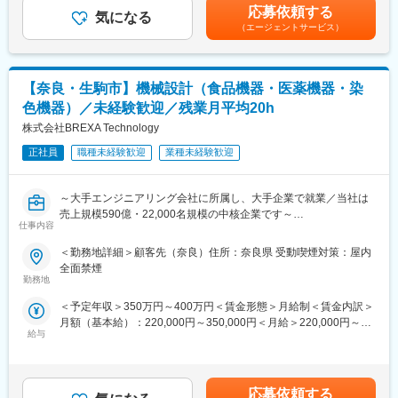
はあくまでも目安の金額であり、選考を通じて上下する可能性が
応募依頼する
ベンダーへプログラミングをはじめとした開発業務を一部依頼し
気になる
あります。月給(月額)は固定手当を含めた表記です。
（エージェントサービス）
ているため、こちらの納期管理や折衝業務等も担当していただき
ます。
※クライアントの窓口は営業が担当します。
【奈良・生駒市】機械設計（食品機器・医薬機器・染
<開発環境>
色機器）／未経験歓迎／残業月平均20h
・言語：Java
・OS：Windows／Linux
株式会社BREXA Technology
・DB：Oracle／SQL Server／PostgreSQL
正社員
職種未経験歓迎
業種未経験歓迎
・フレームワーク：spring-boot
■システムの開発例：
～大手エンジニアリング会社に所属し、大手企業で就業／当社は
・通信販売業向け販売管理システム
売上規模590億・22,000名規模の中核企業です～
・チェーンストア向けオンライン受注および販売管理システム
仕事内容
・産業廃棄処理業向け業務支援システム
以下に付随する設計、設計補助業務をお任せします。
＜勤務地詳細＞顧客先（奈良）住所：奈良県 受動喫煙対策：屋内
・製薬業向け生産管理システム
・食品機器（高温高圧調理殺菌装置、蒸発・濃縮装置）
全面禁煙
・アパレル販売業向け販売在庫管理システム 等
・医薬機器（医薬用滅菌装置、医薬用滅菌装置）
勤務地
・染色機器（液流染色機、気流多目的加工機）
■組織構成：
＜予定年収＞350万円～400万円＜賃金形態＞月給制＜賃金内訳＞
現在、本社にSEはおりません。そのため、入社後は本社のプログ
月額（基本給）：220,000円～350,000円＜月給＞220,000円～
■働き方：
ラマーより仕事の流れを学んでいただきます。
給与
350,000円＜昇給有無＞有＜残業手当＞有＜給与補足＞※金額に関
・想定エリア：勤務地の記載先
しては、今までの社会人経験、面接結果等、当社内規定にともな
・研修期間：Web研修を中心に受講いただき、待機中でも給与は8
■働き方：
い、考慮の上決定します。※残業手当・休日出勤手当100％支給■
割支給です。エンジニア全体の平均待機日数は入社して2週間程度
・時間外労働：月平均10～20時間
賞与あり賃金はあくまでも目安の金額であり、選考を通じて上下
です。※個人によって異なります。
応募依頼する