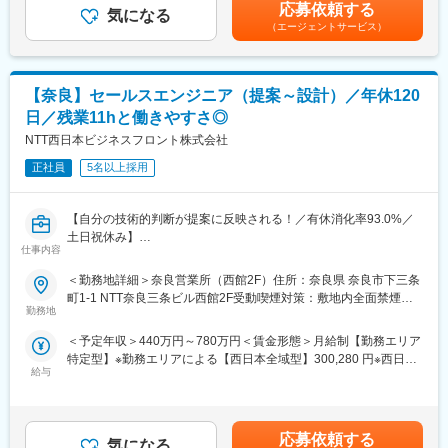
含む）＜昇給有無＞有＜残業手当＞有＜給与補足＞＊経験・能力
応募依頼する
■希望休の取得しやすさ
気になる
を考慮し決定します。＊その他固定手当＝職務手当＊記載の月給
（エージェントサービス）
■具体的には：
シフト制のため、毎月シフト提出時に希望をご提示していただけ
には、一律手当・固定残業代を含みます。＊目標達成時は別途イ
１，既存取引先を定期訪問し、経営者や担当者へのヒアリング
れば
ンセンティブを支給(半年に1回5万～30万)■昇給：年1回■賞与：
２，業務フローの整理、現状課題の可視化
比較的通りやすいです。
年1回（4月）※決算賞与賃金はあくまでも目安の金額であり、選
３，先輩と連携しながら提案資料の作成、改善策の説明
■キャリアアップ事例
考を通じて上下する可能性があります。月給(月額)は固定手当を含
【奈良】セールスエンジニア（提案～設計）／年休120
４，月1回程度の訪問を通じたフォロー対応
営業としてキャリアを磨く方、社内でも飲食店勤務や教員、工場
めた表記です。
日／残業11hと働きやすさ◎
＼▼企業様のお悩み一例／
勤務など未経験スタートからマネジャーや営業企画、マーケティ
◎業務の効率化を図りたい
NTT西日本ビジネスフロント株式会社
ングなど多岐にわたるキャリアアップ例がございます。
◎セキュリティを強化したい
正社員
5名以上採用
◎売上を拡大したい
変更の範囲：会社の定める業務
◎地球環境に配慮したオフィスを構築したいなど
【自分の技術的判断が提案に反映される！／有休消化率93.0%／
■育成フロー：
土日祝休み】
入社後まずはグループ会社フォーバル社の基礎研修を受講！
仕事内容
弊社は、ICT×DXを活用した新しいビジネス環境のご提案にチャレ
その後、当社にて会社のビジョンや事業内容、DX・ITに関する知
ンジしようとしています。より深く、広くお客様の価値創造にア
＜勤務地詳細＞奈良営業所（西館2F）住所：奈良県 奈良市下三条
識、営業ノウハウなどを勉強していただきます。その後はOJT研
プローチしていくために、ICT業界でのSE経験者を募集します。
町1-1 NTT奈良三条ビル西館2F受動喫煙対策：敷地内全面禁煙変
修を通して先輩と一緒にお客様の元を訪問し、お客様とのコミュ
勤務地
更の範囲：業務内容参照
ニケーションの取り方を勉強していただきます！
■職務内容：
独り立ち・自身の顧客を持ち始めるのは、約半年後が目安です！
＜予定年収＞440万円～780万円＜賃金形態＞月給制【勤務エリア
セールスエンジニア職は、技術の専門知識を活かして、課題解決
特定型】※勤務エリアによる【西日本全域型】300,280 円※西日本
提案からアフターフォローまでを一貫して実施します。
■組織構成：
給与
一律＜賃金内訳＞月額（基本給）：287,630円～302,880円＜月給
受注後のバック工程だけではなく、営業担当者と連携して案件創
現在従業員16名体制。うち5名がIT商材等“モノ”の営業担当。今回
＞287,630円～302,880円＜昇給有無＞無＜残業手当＞有＜給与補
出段階から同行を行うこともあります。
お任せする“コト”の営業＝DX化コンサルタントは現状1名(男性)体
足＞■算出根拠：月額固定給＝基本給＋採用調整手当＋SEスキル
お客様の通信環境を事前に把握する「現場調査」や提案受注後の
制です。
手当■想定年収（全社平均）：【勤務エリア特定型】440万程度
NWシステム構築時に必要な「基本設計」にも取り組んでいただき
応募依頼する
今回このポジションでは3名以上の受入れを考えておりますので、
気になる