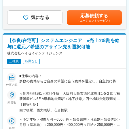
験スキルを考慮の上、決定します。■昇給：有（年に1回、4月に
・退職金制度や介護休業制度もあり、働きやすい環境が整ってお
■キャリアパス：
実施）■賞与：有（年に2回、7月、12月に付与）賃金はあくまで
ります。
『技術で極める』『マネジメントで導く』未来を自分で選べる！
も目安の金額であり、選考を通じて上下する可能性があります。
応募依頼する
私たちの開発現場では技術を突き詰めたい人、プロジェクトを
気になる
月給(月額)は固定手当を含めた表記です。
変更の範囲：無
（エージェントサービス）
動かすマネジメント志向の人、それぞれに合ったキャリアパスを
用意。
若手から成長し、スペシャルエンジニアからプロジェクトマネー
ジャーまで年齢や年次に関係なく、実力と意欲に応じた成長機会
【奈良/在宅可】システムエンジニア ※売上の8割を給
があります。
与に還元／希望のアサイン先を選択可能
■当社の特徴：
株式会社ヘイセイインテリジェンス
◎経験豊かな技術者集団を抱えており、品質重視の姿勢で、多様
正社員
転勤なし
化するお客様の要望に応えています。
◎品質マネジメントシステム国際規格ISO9001の登録企業です。
品質および顧客満足の向上に取り組んでいます。
■仕事の内容：
◎情報セキュリティマネジメントシステム国際規格ISO/IEC27001
多数の案件からご自身の希望に合う案件を選定し、自主的に将来
の登録企業です。情報の機密性、完全性、可用性の確保に取り組
仕事内容
キャリアを形成していく事が可能です。弊社は、社員の成長と満
んでいます。
足を第一に考え、「70歳でもエンジニアとして働ける会社」を目
＜勤務地詳細1＞本社住所：大阪府大阪市西区北堀江1-5-2 四ツ橋
指しております。
新興産ビル8F-A勤務地最寄駅：地下鉄線／四ツ橋駅受動喫煙対
変更の範囲：会社の定める業務
【変更の範囲：会社の定める業務】
勤務地
策：敷地内全面禁煙＜勤務地詳細2＞お客様先（大阪府）住所：大
【最寄り駅】
阪府 受動喫煙対策：屋内全面禁煙＜勤務地詳細3＞お客様先（奈
四ツ橋駅、西大橋駅、心斎橋駅
■業務内容：下記案件の上流～下流まで様々なフェーズに携われま
良）住所：奈良県 受動喫煙対策：屋内全面禁煙変更の範囲：会社
す。
の定める事業所
＜予定年収＞400万円～650万円＜賃金形態＞月給制＜賃金内訳＞
・AWSを使用した個人情報管理Webアプリケーションの構築
月額（基本給）：250,000円～400,000円＜月給＞250,000円～
・ECサイトのフロントエンドWebアプリケーション開発
給与