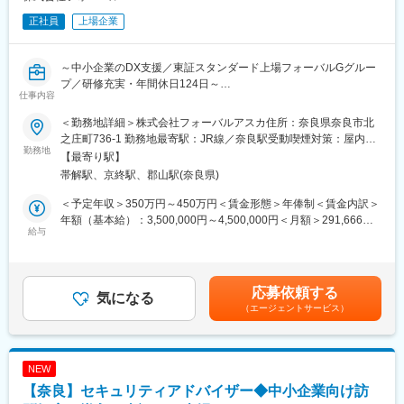
正社員
上場企業
～中小企業のDX支援／東証スタンダード上場フォーバルGグルー
プ／研修充実・年間休日124日～
仕事内容
当社のお取引先の企業様のデジタル化を支援する仕事です。経営
＜勤務地詳細＞株式会社フォーバルアスカ住所：奈良県奈良市北
者のお悩みを丁寧にヒアリングし、それに応じた解決策をご提案
之庄町736-1 勤務地最寄駅：JR線／奈良駅受動喫煙対策：屋内全
し、効果測定を行いながら中小企業の成長を支援していきます。
勤務地
面禁煙変更の範囲：会社の定める事業所
【最寄り駅】
※入社後はIT商材の販売やアイコンサービスの提供を行う株式会社
帯解駅、京終駅、郡山駅(奈良県)
フォーバルアスカへ在籍出向していただきます。1～2年後を目安
に、将来的にはフォーバルアスカ社への転籍出向を想定しており
＜予定年収＞350万円～450万円＜賃金形態＞年俸制＜賃金内訳＞
ます。
年額（基本給）：3,500,000円～4,500,000円＜月額＞291,666円
給与
～375,000円（12分割）＜昇給有無＞有＜残業手当＞有＜給与補
■業務内容：
足＞※キャリア・スキル・前給を考慮の上、給与を決定いたします
・既存取引先を定期訪問し、経営者や担当者へのヒアリング
■賞与：なし（年俸制のため）賃金はあくまでも目安の金額であ
・業務フローの整理、現状課題の可視化
り、選考を通じて上下する可能性があります。月給(月額)は固定手
応募依頼する
・先輩と連携しながら提案資料の作成、改善策の説明
気になる
当を含めた表記です。
（エージェントサービス）
・月1回程度の訪問を通じたフォロー対応
■募集背景：
事業拡大に向けた増員募集です。奈良県には約3万社もの企業があ
NEW
り、DX化を必要としている企業もたくさんあります。 “奈良県×中
【奈良】セキュリティアドバイザー◆中小企業向け訪
小企業×DX化”というミッションで中小企業の課題解決をしていま