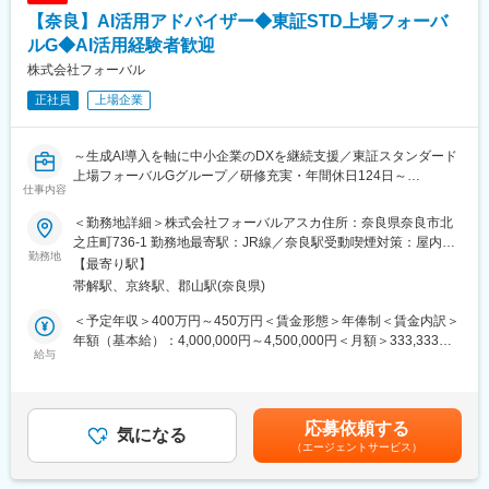
なため、ITの知識よりも「顧客に寄り添う姿勢」が活きる環境で
【奈良】AI活用アドバイザー◆東証STD上場フォーバ
す。
ルG◆AI活用経験者歓迎
■入社後について：
株式会社フォーバル
研修カリキュラムを整備しており、会社のビジョンや事業内容、
正社員
上場企業
DX・ITに関する知識、営業ノウハウなどが学べる環境となってお
ります。その後はOJT研修を通して先輩と一緒にお客様の元を訪
問し、お客様とのコミュニケーションの取り方を勉強していただ
～生成AI導入を軸に中小企業のDXを継続支援／東証スタンダード
きます。
上場フォーバルGグループ／研修充実・年間休日124日～
知識を身に着け奈良県下の中小企業を一緒に盛り上げていきまし
仕事内容
ょう。
奈良県内の中小企業におけるデジタル化、DX化の伴走支援をお任
＜勤務地詳細＞株式会社フォーバルアスカ住所：奈良県奈良市北
せいたします。経営者との対話を通じて経営や事業の可視化を行
変更の範囲：フォーバルグループでの全業務への配置転換の可能
之庄町736-1 勤務地最寄駅：JR線／奈良駅受動喫煙対策：屋内全
い、AIツールの導入提案から運用支援まで一貫してサポートしま
勤務地
性あり
面禁煙変更の範囲：会社の定める事業所
【最寄り駅】
す。
帯解駅、京終駅、郡山駅(奈良県)
※入社後はIT商材の販売やアイコンサービスの提供を行う株式会社
フォーバルアスカへ在籍出向していただきます。1～2年後を目安
＜予定年収＞400万円～450万円＜賃金形態＞年俸制＜賃金内訳＞
に、将来的にはフォーバルアスカ社への転籍出向を想定しており
年額（基本給）：4,000,000円～4,500,000円＜月額＞333,333円
ます。
給与
～375,000円（12分割）＜昇給有無＞有＜残業手当＞有＜給与補
足＞※キャリア・スキル・前給を考慮の上、給与を決定いたします
■業務内容：
■賞与：なし（年俸制のため）賃金はあくまでも目安の金額であ
国の方針としてデジタル化を推進していますが、中小企業ではIT
り、選考を通じて上下する可能性があります。月給(月額)は固定手
応募依頼する
系の人材が不足し、何から手を付ければいいかわからずDX化に後
気になる
当を含めた表記です。
（エージェントサービス）
れを取っています。
経営者との対話を通じて経営や事業を可視化、デジタルや生成AI