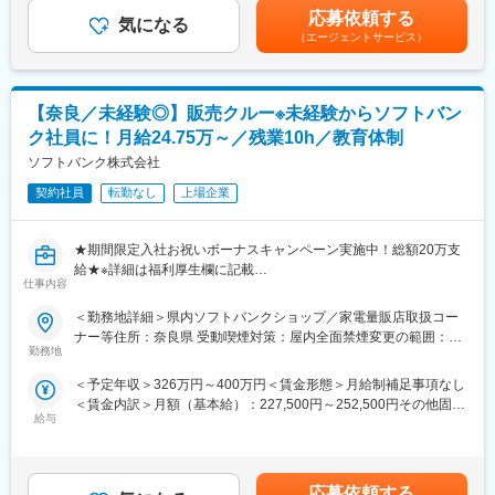
上下する可能性があります。月給(月額)は固定手当を含めた表記で
◆未経験から最先端のインフラエンジニアへ
て、携帯電話を中心とした商材・各サービスの提案等を担当頂き
応募依頼する
気になる
す。
今後も高い成長が期待されるデータセンター・通信インフラ分野
ます。
（エージェントサービス）
において、業界を支えるコア技術を基礎から習得できます。設備
の点検や現地作業などに直接携わるため、社会インフラを支えて
■業務詳細
いる実感を得られます。
・接客業務
【奈良／未経験◎】販売クルー※未経験からソフトバン
・販促ツール作成（例：POP作成）
＼会社について／
・店頭キャンペーン企画
ク社員に！月給24.75万～／残業10h／教育体制
ソフトバンク株式会社100％出資の安定した経営基盤を持ちま
・セールス向上に向けた各種プロモーション
ソフトバンク株式会社
す。通信インフラやDX推進を支える事業を通じて、社会に欠かせ
ないネットワーク基盤を構築。AI・IoTなど最先端技術を活用し、
■入社後の流れ／研修
契約社員
転勤なし
上場企業
革新的なソリューションで社会づくりに挑戦中！
まず入社4日間ほど導入研修を実施いたします。
現場経験豊富な社員が研修講師を務め、基本的なビジネスマナー
変更の範囲：会社の定める業務
★期間限定入社お祝いボーナスキャンペーン実施中！総額20万支
や商材知識、店頭での立ち振る舞い等、実務に基づいた丁寧な指
給★※詳細は福利厚生欄に記載
導のもと、基礎的な内容から学んでいただきます。
仕事内容
■□社会人未経験、フリーター、高卒歓迎／未経験者から活躍でき
その後は店舗配属となり、長年に渡るノウハウ等を凝縮した実践
る充実した研修制度完備／平均残10h／年間休日123日／正社員登
形式のフォローアップ(OJT)研修や先輩社員とのロールプレイン
＜勤務地詳細＞県内ソフトバンクショップ／家電量販店取扱コー
用制度(年間100名以上の正社員化実績)があり、総合職として通信
グ、eラーニング研修等を通して、着実に成長できる環境をご用意
ナー等住所：奈良県 受動喫煙対策：屋内全面禁煙変更の範囲：本
事業以外でも活躍している方多数□■
してます。
勤務地
文参照
＜予定年収＞326万円～400万円＜賃金形態＞月給制補足事項なし
■業務内容
■キャリアパス
＜賃金内訳＞月額（基本給）：227,500円～252,500円その他固定
家電量販店、モール型店舗内のソフトバンク取扱いコーナーに
まず1人前の接客技術を身に着けていただき、徐々に後輩指導やリ
給与
手当/月：20,000円＜月給＞247,500円～272,500円＜昇給有無＞
て、携帯電話を中心とした商材・各サービスの提案等を担当頂き
ーダー業務もお任せいたします。
無＜残業手当＞有＜給与補足＞※上記は予定年収のため異なる場合
ます。
さらに正社員登用後は店舗マネジメントやエリアマネジメント、
があります。■モデル年収販売クルー（販売職正社員）：年収350
■業務の特徴
ジョブポスティング制度を活用して営業企画やマーケティング、
～800万円スーパーバイザー（販売職正社員）年収350～690万円
店頭で使う販促ツール作成や、店頭キャンペーン企画などに積極
グループ企業でご活躍いただく等、多岐にわたるキャリアアップ
応募依頼する