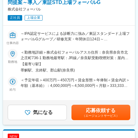
す。
問提案～導入／東証STD上場フォーバルG
株式会社フォーバル
■入社後について：
正社員
上場企業
研修カリキュラムを整備しており、会社のビジョンや事業内容、
DX・ITに関する知識、営業ノウハウなどが学べる環境となってお
ります。その後はOJT研修を通して先輩と一緒にお客様の元を訪
～IPA認定サービスによる診断力に強み／東証スタンダード上場フ
問し、お客様とのコミュニケーションの取り方を勉強していただ
ォーバルGグループ／研修充実・年間休日124日～
きます。
仕事内容
知識を身に着け奈良県下の中小企業を一緒に盛り上げていきまし
奈良県内の中小企業に対し、サイバー攻撃から会社を守る「セキ
ょう。
＜勤務地詳細＞株式会社フォーバルアスカ住所：奈良県奈良市北
ュリティ対策」の提案・導入支援を行います。訪問ヒアリングを
之庄町736-1 勤務地最寄駅：JR線／奈良駅受動喫煙対策：屋内全
通じて経営者へソリューション提案を行う法人営業です。
勤務地
変更の範囲：フォーバルグループでの全業務への配置転換の可能
面禁煙変更の範囲：会社の定める事業所
【最寄り駅】
※入社後はIT商材の販売やアイコンサービスの提供を行う株式会社
性あり
帯解駅、京終駅、郡山駅(奈良県)
フォーバルアスカへ在籍出向していただきます。1～2年後を目安
に、将来的にはフォーバルアスカ社への転籍出向を想定しており
＜予定年収＞400万円～450万円＜賃金形態＞年俸制＜賃金内訳＞
ます。
年額（基本給）：4,000,000円～4,500,000円＜月額＞333,333円
給与
～375,000円（12分割）＜昇給有無＞有＜残業手当＞有＜給与補
■業務内容：
足＞※キャリア・スキル・前給を考慮の上、給与を決定いたします
IPA（情報処理推進機構）認定の「サイバーセキュリティお助け隊
■賞与：なし（年俸制のため）賃金はあくまでも目安の金額であ
サービス」を武器に、顧客のIT環境を診断。リスクを可視化し、
り、選考を通じて上下する可能性があります。月給(月額)は固定手
応募依頼する
最適な対策（PCセキュリティ、NW監視、バックアップ等）を提
気になる
当を含めた表記です。
（エージェントサービス）
案します。
導入後の保守・運用フォローまで一貫して担当するため、「売っ
て終わり」ではありません。専門知識は入社後の研修で習得可能
NEW