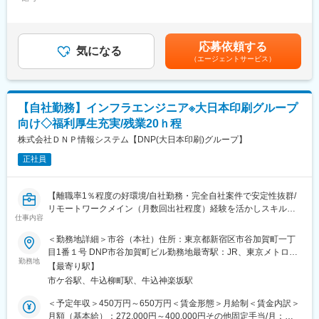
400,000円＜昇給有無＞有＜残業手当＞有＜給与補足＞※エンジニ
・製造業のライン装置を制御するユーザインターフェイスの開発
アへの還元を第一とし、売上の8割を給与としています。在宅手当
…など
有■昇給：年1回（4月）■賞与：年2回（9月・3月／昨年度：3ヶ月
分）■想定年収：400万円～650万円【諸手当】通勤手当（会社規
応募依頼する
■開発環境：
気になる
定に基づき支給）、残業手当（残業時間に応じて別途支給）賃金
（エージェントサービス）
・言語：Java／Python／JavaScript／PHP／C#／C／C++／VBA
はあくまでも目安の金額であり、選考を通じて上下する可能性が
など
あります。月給(月額)は固定手当を含めた表記です。
・DB：MySQL／Oracle ／PostgreSQL など
【自社勤務】インフラエンジニア※大日本印刷グループ
■配属先情報：
向け◇福利厚生充実/残業20ｈ程
・9割の社員が顧客先に常駐しています。
本求人は奈良県のお客様へ希望に応じてアサインを想定しており
株式会社ＤＮＰ情報システム【DNP(大日本印刷)グループ】
ます。
正社員
■キャリアプランに応じたアサイン調整：
案件の選択権がエンジニアにあるほか『NGボタン』は当社独自の
【離職率1％程度の好環境/自社勤務・完全自社案件で安定性抜群/
試みです。営業がリストアップした中で「これはちょっと…」と
リモートワークメイン（月数回出社程度）経験を活かしスキルア
いう案件をボタン1つで断れる制度です。もちろんアサイン後の変
仕事内容
ップ可能な環境です！】
更もOKです。
■職務概要:
＜勤務地詳細＞市谷（本社）住所：東京都新宿区市谷加賀町一丁
また、会社全体がエンジニアが主業務に集中できる環境を提供す
DNPグループの拠点オフィスのPCキッティング、ネットワーク管
目1番１号 DNP市谷加賀町ビル勤務地最寄駅：JR、東京メトロ、
るため、日報や月次報告などエンジニアにとって煩わしい雑務は
理、拠点サーバ管理などオフィス拠点に密着した業務となりま
勤務地
都営新宿線線／市ヶ谷駅受動喫煙対策：屋内喫煙可能場所あり変
カットしております。
【最寄り駅】
す。
更の範囲：会社の定める事業所（リモートワーク含む）
市ケ谷駅、牛込柳町駅、牛込神楽坂駅
PC、サーバー、ネットワーク等の機器の管理・構築・運用、その
■フォロー、チーム体制：
他ヘルプデスク、ユーザーサポート、トラブルシューティング対
＜予定年収＞450万円～650万円＜賃金形態＞月給制＜賃金内訳＞
入社後はお客様先へ常駐いただきます。1人常駐の案件もございま
応等、社内SE業務全般に携わって頂きます。
月額（基本給）：272,000円～400,000円その他固定手当/月：
すがそこは希望に応じてアサイン先を選定いたします。