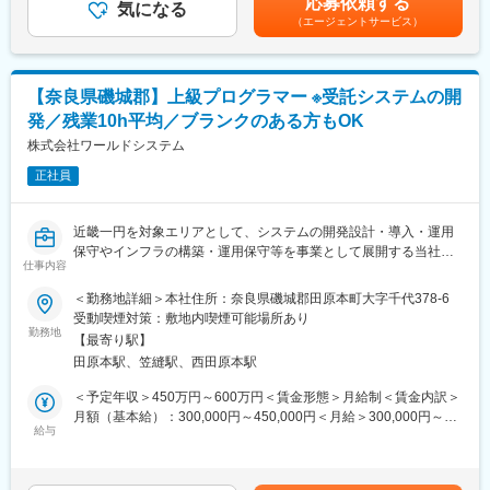
応募依頼する
＜自社パッケージについて＞
気になる
あります。月給(月額)は固定手当を含めた表記です。
（エージェントサービス）
・産業廃棄物の運搬業向けの業務システム
■勤務地：
・足場工事業向けの業務システム（見積もり、受注、スケジュー
応募時に希望の勤務地を選択いただく事が出来ます。
ル管理、請求管理、写真データの蓄積などのシステム）
ただし、営業戦略上の理由から、別の勤務地をご提案させていた
だく事もございます。
【奈良県磯城郡】上級プログラマー ※受託システムの開
各業種や地域の組合や顧客とのつながりが強く自社パッケージに
発／残業10h平均／ブランクのある方もOK
ついては販路も複数あり2026年リリースに向けて開発を進めてお
変更の範囲：原則採用時の業務内容を変更する可能性無。但し本
ります。
株式会社ワールドシステム
人のキャリアアップに伴う業務内容・役職の変更の可能性有
正社員
<開発環境>
・言語：Java
・OS：Windows／Linux
近畿一円を対象エリアとして、システムの開発設計・導入・運用
・DB：Oracle／SQL Server／PostgreSQL
保守やインフラの構築・運用保守等を事業として展開する当社に
・フレームワーク：spring-boot
仕事内容
て、以下の業務をご担当いただきます。
＜勤務地詳細＞本社住所：奈良県磯城郡田原本町大字千代378-6
■組織構成：
■業務概要：
受動喫煙対策：敷地内喫煙可能場所あり
プログラマーは本社に4名在籍しております。年齢構成は、30代
受託システムの開発において、自社の開発体制を強化すべくシス
勤務地
の担当者が1名、40代2名、50代が1名です。
【最寄り駅】
テムエンジニアを採用します。
田原本駅、笠縫駅、西田原本駅
■働き方：
<業務詳細>
＜予定年収＞450万円～600万円＜賃金形態＞月給制＜賃金内訳＞
・時間外労働：月平均10～20時間
受託システムの開発業務、およびプロジェクトの進捗管理を担当
月額（基本給）：300,000円～450,000円＜月給＞300,000円～
・年間休日：121日
していただきます。
給与
450,000円＜昇給有無＞有＜残業手当＞有＜給与補足＞■賞与：有
・週休：土日祝休み
要件定義～設計をメインに担当していただきますが、プログラミ
（年2回／通年で平均3.0か月（昨年度実績））■時間外手当：実労
ング～テスト～運用保守についても当社のプログラマーとともに
働分／月平均10～20時間■その他、手当：特にありません。 賃金
担当していただきます。