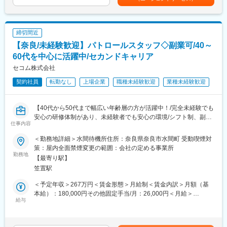
開発
（4）生活まで支える充実の福利厚生
プロジェクト先は大手メーカーを含む民間企業を始め、大学、公
社宅・借上寮（家賃50％補助）、引越費用会社負担、残業代1分
的研究機関等多岐に渡ります。
単位支給など、安心して働ける制度が充実。
締切間近
■キャリア
【奈良/未経験歓迎】パトロールスタッフ◇副業可/40～
（5）ワークライフバランス重視
入社後は経験と希望に考慮してプロジェクト先の研究開発員とし
60代を中心に活躍中/セカンドキャリア
有休取得率は国内平均より28％高く、平均残業は月20時間。学習
て就業いただきます。プロジェクトは数年ごとに変わるため、
セコム株式会社
や私生活の時間も大切にできます。
様々な研究分野に関わることが可能です。また、同じプロジェク
トに長期に携わる社員もいます。将来的にはプロジェクト先での
契約社員
転勤なし
上場企業
職種未経験歓迎
業種未経験歓迎
就業のみならず、自社ラボでの研究開発や研究開発員のサポート
にも挑戦可能です。
【40代から50代まで幅広い年齢層の方が活躍中！/完全未経験でも
■各種制度
安心の研修体制があり、未経験者でも安心の環境/シフト制、副業
仕事内容
＜評価制度＞
もOKのためご都合に合わせたメリハリある働き方実現！/70歳ま
適正な評価を実施する体制があります。プロジェクト先評価と当
で勤務可】
＜勤務地詳細＞水間待機所住所：奈良県奈良市水間町 受動喫煙対
社基準に基づき社員を評価します。評価項目は社内公開されてお
■業務概要
策：屋内全面禁煙変更の範囲：会社の定める事業所
り納得度の高い評価となっています。
基本的には事務所（室内）で待機いただき、センサー作動時やお
勤務地
【最寄り駅】
＜社会人博士制度＞
客様要請などがあった際に現場に向かってご対応いただきます。
笠置駅
在職中の学位取得を支援する制度です。受験料・授業料まで会社
が全額負担し受講期間中、給与、福利厚生が不利になることはあ
■業務詳細
＜予定年収＞267万円＜賃金形態＞月給制＜賃金内訳＞月額（基
りません。
1)緊急対応/センサーの異常信号やお客様からの要請
本給）：180,000円その他固定手当/月：26,000円＜月給＞
「センサー感知・火災・救急・点検要請」などの対応がございま
給与
206,000円＜昇給有無＞有＜残業手当＞有賃金はあくまでも目安
■就業環境
す。状況により警察や消防などと連携しながら適切な処置を行な
の金額であり、選考を通じて上下する可能性があります。月給(月
全社平均残業時間5.4ｈ、土日祝休の働き方で仕事、プライベート
います。
額)は固定手当を含めた表記です。
を両立させやすい環境です。
2)ＡＴＭ障害対応/ご契約金融期間のＡＴＭに障害が発生した場合