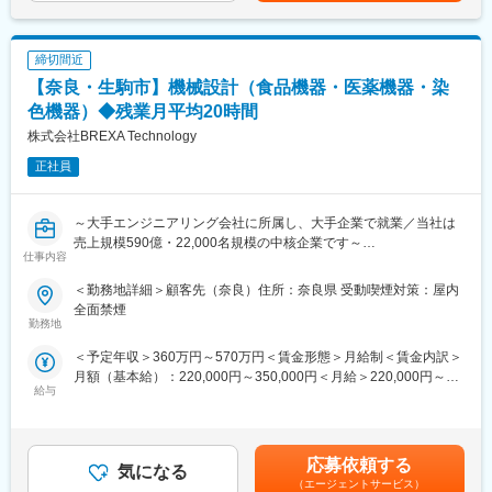
す。月給(月額)は固定手当を含めた表記です。
■業務詳細
・スマホ教室の実施/集客
締切間近
・お客様にあった最適なスマホや各種サービス料金プランをご案
内
【奈良・生駒市】機械設計（食品機器・医薬機器・染
・店頭で使う販促ツール作成やPOP作成等のセールス向上施策な
色機器）◆残業月平均20時間
ど
株式会社BREXA Technology
■入社後の流れ／研修
正社員
まず入社4日間ほど導入研修を実施し、基本的なビジネスマナーや
商材知識、店頭での立ち振る舞いなど、現場経験豊富な社員が研
修講師を務め、
～大手エンジニアリング会社に所属し、大手企業で就業／当社は
実務に基づいた丁寧な指導のもと、基礎的な内容から学んでいた
売上規模590億・22,000名規模の中核企業です～
仕事内容
だきます。
その後は店舗配属となり、長年に渡るノウハウなどを凝縮したフ
以下に付随する設計、設計補助業務をお任せします。
＜勤務地詳細＞顧客先（奈良）住所：奈良県 受動喫煙対策：屋内
ォローアップ研修にて、ご提案時のトーク術や先輩社員とのロー
・食品機器（高温高圧調理殺菌装置、蒸発・濃縮装置）
全面禁煙
ルプレイング等から学んでいただき、実践形式でもご活躍いただ
・医薬機器（医薬用滅菌装置、医薬用滅菌装置）
勤務地
く流れとなります。
・染色機器（液流染色機、気流多目的加工機）
＜予定年収＞360万円～570万円＜賃金形態＞月給制＜賃金内訳＞
月額（基本給）：220,000円～350,000円＜月給＞220,000円～
■キャリアパス
■働き方：
給与
350,000円＜昇給有無＞有＜残業手当＞有＜給与補足＞※金額に関
まず1人前での接客技術を身に着けていただき、徐々に後輩指導や
・想定エリア：勤務地の記載先
しては、今までの社会人経験、面接結果等、当社内規定にともな
リーダー業務もお任せ致します。
・研修期間：Web研修を中心に受講いただき、待機中でも給与は8
い、考慮の上決定します。※残業手当・休日出勤手当100％支給■
さらに正社員登用後は店舗マネジメントやエリアマネジメント、
割支給です。エンジニア全体の平均待機日数は入社して2週間程度
賞与あり賃金はあくまでも目安の金額であり、選考を通じて上下
ジョブポスティング制度を活用してグループ企業でご活躍など幅
です。※個人によって異なります。
応募依頼する
気になる
する可能性があります。月給(月額)は固定手当を含めた表記です。
広いステップアップが目指せます。
・プロジェクトについて：平均３年～5年程度
（エージェントサービス）