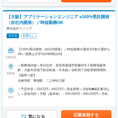
35万円＋残業手当・一律手当600万円／40歳・経験15年…月額37
ークライフバランス良く働くことが可能です。
値の高いエンジニアを目指せます。
万円＋残業手当・一律手当賃金はあくまでも目安の金額であり、
選考を通じて上下する可能性があります。月給(月額)は固定手当を
【具体的な業務】
（4）生活まで支える充実の福利厚生
含めた表記です。
【大阪】アプリケーションエンジニア ※100%受託開発
・公共事業における各種資料作成や工事費用の算出補助
社宅・借上寮（家賃50％補助）、引越費用会社負担、残業代1分
・工事を実行するために必要な資料作成
単位支給など、安心して働ける制度が充実。
（自社内開発）／時短勤務OK
・工事の施工状況チェック
株式会社リソップ
・工事検査などへの参加・立ち合い
（5）ワークライフバランス重視
正社員
転勤なし
有休取得率は国内平均より28％高く、平均残業は月20時間。学習
【ポジションの詳細】
や私生活の時間も大切にできます。
・想定勤務地：大阪・兵庫・奈良・京都・滋賀・和歌山・福井
【100%受託開発（自社内開発）／時短勤務や週休3日制の選択も
※なるべくご自宅近くの案件先をご紹介できるよう努めております
OK／残業は月平均20時間以内】
・主な取引先：国土交通省、農林水産省、地方自治体、鉄道運輸
仕事内容
■職務内容：
機構、各種団体、大手ゼネコン
主要顧客である医療機器メーカー向けに、臨床検査機器（ソフト
・実績事例：瀬戸大橋、四国 国道改築工事、南三陸町護岸工事・
＜勤務地詳細＞本社住所：奈良県葛城市當麻829-3 勤務地最寄
ウェア部）受託開発を行っており、入社後は詳細設計から開発・
東日本大震災復興、他多数
駅：大阪市営地下鉄谷町線・中央線／谷町四丁目駅受動喫煙対
単体テスト業務までをご担当いただきます。
・在籍人数：全国9支社にて約1,000名以上の技術が活躍しており
勤務地
策：屋内全面禁煙変更の範囲：無
【最寄り駅】
■開発環境：
ます！中途入社者、多数活躍中！
当麻寺駅、磐城駅、二上神社口駅
言語：C#（.net 4.6）／ OS：Windows ／ DB：SQL Server
■同社の特徴：
【ワークライフバランスが整う環境】
＜予定年収＞350万円～650万円＜賃金形態＞月給制■補足事項な
同社は、依頼内容を淡々とこなすのではなく、エンドユーザーが
◎みなし公務員とも呼ばれるのが発注者支援業務です！
し＜賃金内訳＞月額（基本給）：260,000円～460,000円＜月給＞
使うシーンを想像しながら徹底的に思考し、顧客に本音で提案を
働く環境、退社時間や休日も公務員に準拠！発注者支援業務は職
給与
260,000円～460,000円＜昇給有無＞有＜残業手当＞有＜給与補足
重ねてきたことから、主要顧客である医療機器メーカーよりパー
場が官公庁の公務員と同じです。
＞※経験、能力を考慮の上決定します。※住宅手当、家族手当、地
トナーとして信頼を獲得し取引数は年々拡大。メーカーとの直接
◎勤務時間や休日も公務員に準拠！基本的に土日や祝日が休みと
域手当（大阪、神戸）月1万円など各種手当■昇給：年1回（4月）
取引よる100％自社内開発を行っています。そのため、オリジナ
なり、働きやすい環境が用意されています！
■賞与：年2回（7月・12月）賃金はあくまでも目安の金額であ
応募依頼する
ル開発や上流工程に関わることも可能です。キャリアステップと
◎官公庁は「働き方改革」を推進する立場にあるので、残業は少
気になる
り、選考を通じて上下する可能性があります。月給(月額)は固定手