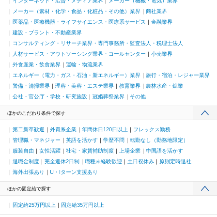
インターネット・広告・メディア業界
メーカー（機械・電気）業界
メーカー（素材・化学・食品・化粧品・その他）業界
商社業界
医薬品・医療機器・ライフサイエンス・医療系サービス
金融業界
建設・プラント・不動産業界
コンサルティング・リサーチ業界・専門事務所・監査法人・税理士法人
人材サービス・アウトソーシング業界・コールセンター
小売業界
外食産業・飲食業界
運輸・物流業界
エネルギー（電力・ガス・石油・新エネルギー）業界
旅行・宿泊・レジャー業界
警備・清掃業界
理容・美容・エステ業界
教育業界
農林水産・鉱業
公社・官公庁・学校・研究施設
冠婚葬祭業界
その他
ほかのこだわり条件で探す
第二新卒歓迎
外資系企業
年間休日120日以上
フレックス勤務
管理職・マネジャー
英語を活かす
学歴不問
転勤なし（勤務地限定）
服装自由
女性活躍
社宅・家賃補助制度
上場企業
中国語を活かす
退職金制度
完全週休2日制
職種未経験歓迎
土日祝休み
原則定時退社
海外出張あり
U・Iターン支援あり
ほかの固定給で探す
固定給25万円以上
固定給35万円以上