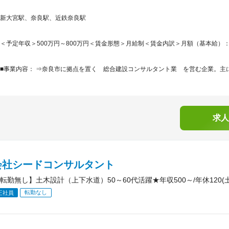
新大宮駅、奈良駅、近鉄奈良駅
＜予定年収＞500万円～800万円＜賃金形態＞月給制＜賃金内訳＞月額（基本給）：300,0
■事業内容： ⇒奈良市に拠点を置く 総合建設コンサルタント業 を営む企業。主に
求人
会社シードコンサルタント
転勤無し】土木設計（上下水道）50～60代活躍★年収500～/年休120(
転勤なし
正社員