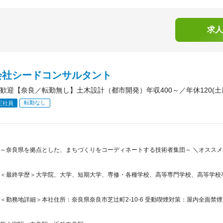
求人
会社シードコンサルタント
歓迎【奈良／転勤無し】土木設計（都市開発）年収400～／年休120(土日
転勤なし
正社員
～奈良県を拠点とした、まちづくりをコーディネートする技術者集団～ ＼オススメポ
＜最終学歴＞大学院、大学、短期大学、専修・各種学校、高等専門学校、高等学校
＜勤務地詳細＞本社住所：奈良県奈良市芝辻町2-10-6 受動喫煙対策：屋内全面禁煙