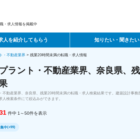
職・求人情報を掲載中
求人を紹介してもらう
知りたい・聞きたい
ントサービス
転職ノウハウ
ト・不動産業界
残業20時間未満の転職・求人情報
プラント・不動産業界、奈良県、残
サービス
データで見る転職
果
ーエージェントサービス
コラム・インタビュー
・不動産業界、奈良県、残業20時間未満の転職・求人検索結果です。建築設計事務
求人検索条件にて絞込みができます。
転職Q&A
31
件中
1～50
件
を表示
(
+99
)
募集中