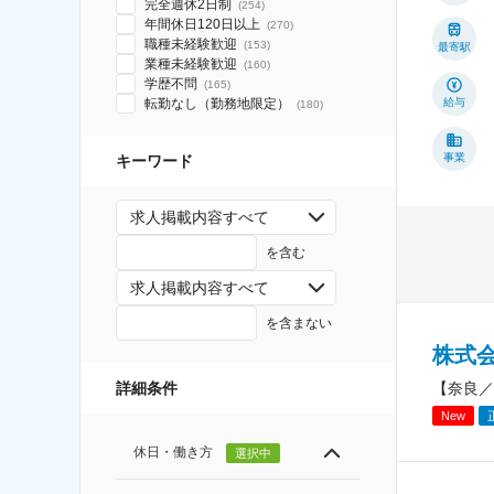
完全週休2日制
(
254
)
年間休日120日以上
(
270
)
職種未経験歓迎
(
153
)
最寄駅
業種未経験歓迎
(
160
)
学歴不問
(
165
)
転勤なし（勤務地限定）
給与
(
180
)
事業
キーワード
求人掲載内容すべて
を含む
求人掲載内容すべて
を含まない
株式
【奈良／
詳細条件
New
休日・働き方
選択中