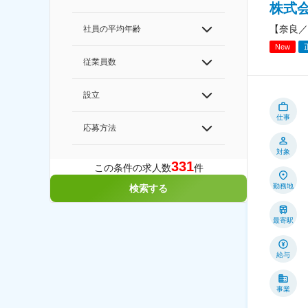
株式
【奈良／
社員の平均年齢
New
従業員数
設立
仕事
応募方法
対象
331
この条件の求人数
件
勤務地
検索する
最寄駅
給与
事業