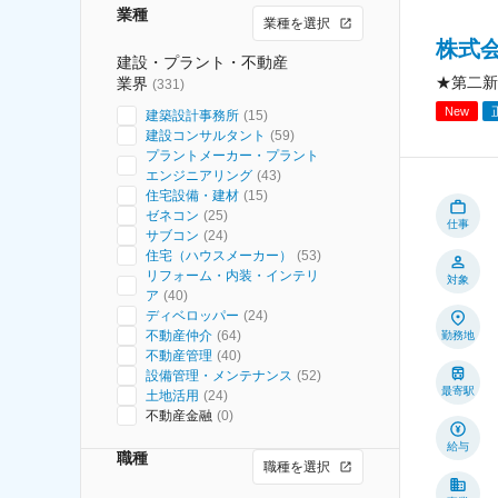
業種
業種を選択
株式
建設・プラント・不動産
★第二新
業界
(
331
)
New
建築設計事務所
(
15
)
建設コンサルタント
(
59
)
プラントメーカー・プラント
エンジニアリング
(
43
)
住宅設備・建材
(
15
)
ゼネコン
(
25
)
仕事
サブコン
(
24
)
住宅（ハウスメーカー）
(
53
)
リフォーム・内装・インテリ
対象
ア
(
40
)
ディベロッパー
(
24
)
不動産仲介
(
64
)
勤務地
不動産管理
(
40
)
設備管理・メンテナンス
(
52
)
最寄駅
土地活用
(
24
)
不動産金融
(
0
)
給与
職種
職種を選択