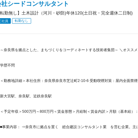
会社シードコンサルタント
転勤無し】土木設計（河川・砂防)年休120(土日祝・完全週休二日制)
転勤なし
正社員
～奈良県を拠点とした、まちづくりをコーディネートする技術者集団～ ＼オススメ
学歴不問
＜勤務地詳細＞本社住所：奈良県奈良市芝辻町2-10-6 受動喫煙対策：屋内全面禁煙
新大宮駅、奈良駅、近鉄奈良駅
＜予定年収＞500万円～800万円＜賃金形態＞月給制＜賃金内訳＞月額（基本給）：300,0
■事業内容： ⇒奈良市に拠点を置く 総合建設コンサルタント業 を営む企業。主に