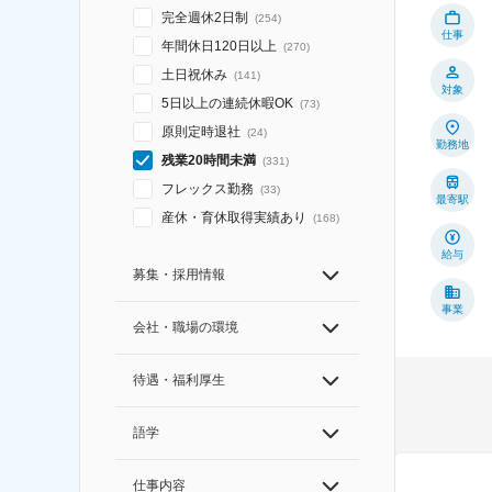
完全週休2日制
(
254
)
仕事
年間休日120日以上
(
270
)
土日祝休み
(
141
)
対象
5日以上の連続休暇OK
(
73
)
原則定時退社
(
24
)
勤務地
残業20時間未満
(
331
)
フレックス勤務
(
33
)
最寄駅
産休・育休取得実績あり
(
168
)
給与
募集・採用情報
事業
会社・職場の環境
待遇・福利厚生
語学
仕事内容