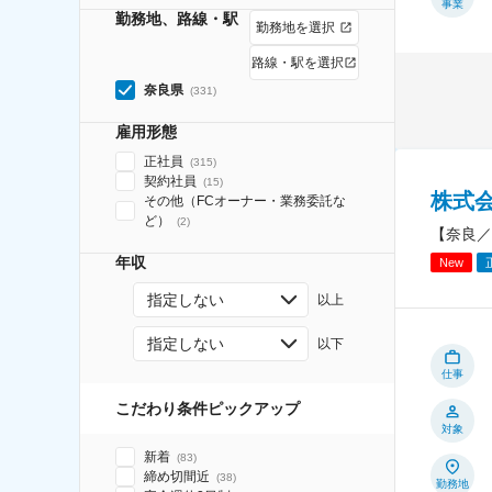
事業
勤務地、路線・駅
勤務地を選択
路線・駅を選択
奈良県
(
331
)
雇用形態
正社員
(
315
)
契約社員
(
15
)
株式
その他（FCオーナー・業務委託な
ど）
(
2
)
【奈良／
年収
New
指定しない
以上
指定しない
以下
仕事
こだわり条件ピックアップ
対象
新着
(
83
)
締め切間近
(
38
)
勤務地