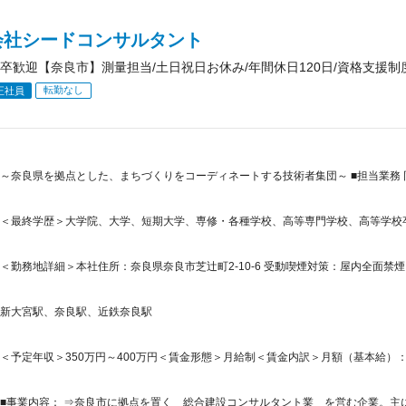
会社シードコンサルタント
卒歓迎【奈良市】測量担当/土日祝日お休み/年間休日120日/資格支援制
転勤なし
正社員
～奈良県を拠点とした、まちづくりをコーディネートする技術者集団～ ■担当業務
＜最終学歴＞大学院、大学、短期大学、専修・各種学校、高等専門学校、高等学校
＜勤務地詳細＞本社住所：奈良県奈良市芝辻町2-10-6 受動喫煙対策：屋内全面禁煙
新大宮駅、奈良駅、近鉄奈良駅
＜予定年収＞350万円～400万円＜賃金形態＞月給制＜賃金内訳＞月額（基本給）：200,0
■事業内容： ⇒奈良市に拠点を置く 総合建設コンサルタント業 を営む企業。主に