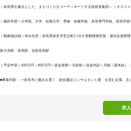
～奈良県を拠点とした、まちづくりをコーディネートする技術者集団～ ＼オススメ
＜最終学歴＞大学院、大学、短期大学、専修・各種学校、高等専門学校、高等学校
＜勤務地詳細＞本社住所：奈良県奈良市芝辻町2-10-6 受動喫煙対策：屋内全面禁煙
新大宮駅、奈良駅、近鉄奈良駅
＜予定年収＞500万円～800万円＜賃金形態＞月給制＜賃金内訳＞月額（基本給）：300,0
■事業内容： ⇒奈良市に拠点を置く 総合建設コンサルタント業 を営む企業。主に
求人