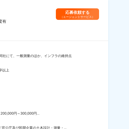
応募依頼する
（エージェントサービス）
度有
 同社にて、一般測量のほか、インフラの維持点
卒以上
00円～300,000円...
官公庁及び民間企業の土木設計・測量・...