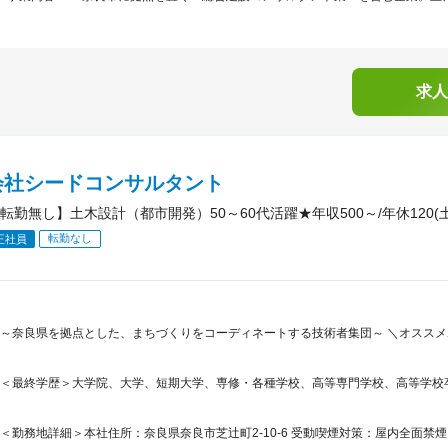
求人
会社シードコンサルタント
転勤無し】土木設計（都市開発）50～60代活躍★年収500～/年休120(
転勤なし
正社員
～奈良県を拠点とした、まちづくりをコーディネートする技術者集団～ ＼オススメ
＜最終学歴＞大学院、大学、短期大学、専修・各種学校、高等専門学校、高等学校
＜勤務地詳細＞本社住所：奈良県奈良市芝辻町2-10-6 受動喫煙対策：屋内全面禁煙