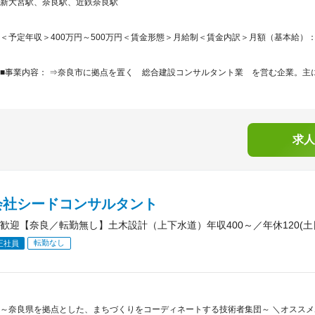
新大宮駅、奈良駅、近鉄奈良駅
＜予定年収＞400万円～500万円＜賃金形態＞月給制＜賃金内訳＞月額（基本給）：250,0
■事業内容： ⇒奈良市に拠点を置く 総合建設コンサルタント業 を営む企業。主に
求人
会社シードコンサルタント
歓迎【奈良／転勤無し】土木設計（上下水道）年収400～／年休120(土日
転勤なし
正社員
～奈良県を拠点とした、まちづくりをコーディネートする技術者集団～ ＼オススメポ