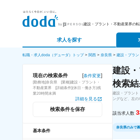
建設・プラント・不動産業界の転
求人を探す
詳細条件から探す
エージェ
転職・求人doda（デューダ）トップ
関西
奈良県
建設・プラン
建設・
新着求人から探す
スカウト
[
]
現在の検索条件
条件変更
検索結
[勤務地]奈良県 [業種]建設・プラント・
求人特集から探す
パートナ
不動産業界 [詳細条件](休日・働き方)残
建設・プラント
業20時間未満
詳細を見る
ングなど、左の
検索条件を保存
3
該当求人数
奈良県のみで
基本条件