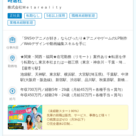
時退社
株式会社Ｍｅｔａｒｅａｌｉｔｙ
正社員
転勤なし
5名以上採用
職種未経験歓迎
業種未経験歓迎
「SNSやアニメが好き」ならぴったり★アニメやゲームのLP制作
／Webデザインや動画編集スキルを手に
仕事内容
★関東・関西・福岡★在宅勤務（リモート）案件あり★転居を伴
う転勤なし東京本社または一都三県（東京・神奈川・千葉・埼
勤務地
玉）、関西、福岡のプロジェクト先＜本社＞東京都豊島区東池袋
【最寄り駅】
一丁目17番11号 パークハイツ池袋1105号◎アクセス：JR・私
池袋駅、天神駅、東京駅、横浜駅、大宮駅(埼玉県)、千葉駅、中津
鉄・地下鉄各線「池袋駅」より徒歩4分＜大阪支社＞大阪府大阪市
駅(大阪府・阪急線)、新宿駅、渋谷駅、品川駅、秋葉原駅、新橋
北区大深町6-38 ◎アクセス：JR「大阪駅」より徒歩5
駅、日本橋駅(東京都)、六本木駅、北千住駅、高田馬場駅、西船橋
分 阪神「大阪梅田駅」より徒歩8分 大阪
年収700万円／経験5年・29歳（月給45万円＋各種手当＋賞与）
駅、新大阪駅、淀屋橋駅、北浜駅(大阪府)、堺筋本町駅、心斎橋
メトロ御堂筋線「梅田駅」より徒歩10分＜福岡支社＞福岡県福岡
年収450万円／経験2年・24歳（月給32万円＋各種手当＋賞与）
駅、なんば駅(地下鉄)、京橋駅(大阪府)、大阪ビジネスパーク駅、
給与
市中央区天神1-14-18◎アクセス：福岡市地下鉄空港線「天神駅」
天王寺駅、福島駅(大阪環状線)、中之島駅、南森町駅、千里中央駅
より徒歩4分※受動喫煙対策あり（オフィス内禁煙）
(大阪モノレール)、虎ノ門駅、みなとみらい駅、さいたま新都心
《未経験スタート90%》
駅、浜松町駅、赤坂見附駅、永田町駅、有楽町駅、東池袋駅、西
先輩の前職は販売、サービス、事務など様々！
鉄福岡駅、新高島駅、京成千葉駅、大阪梅田駅(阪急線)、新宿駅
◎残業ほぼゼロ（月3h以下）
(東京メトロ)、神泉駅、北品川駅、末広町駅(東京都)、汐留駅、三
◎完全週休2日制
◎フルリモート、ワーケーション
越前駅、乃木坂駅、西早稲田駅、京成西船駅、東淀川駅、大江橋
◎副業との両立OK など
駅、なにわ橋駅、四ツ橋駅、ＪＲ難波駅、大阪城北詰駅、天王寺