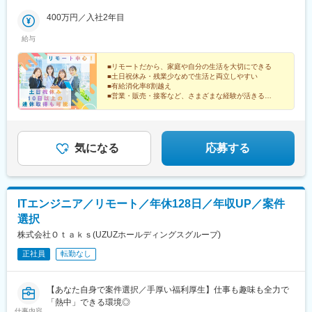
ート業務に必要な機器は会社がご自宅へお送りします。※転勤はあ
りません※U・Iターン歓迎〈所在地〉大阪府大阪市中央区谷町1-6-
400万円／入社2年目
5 西村ビル4・5階〈アクセス〉Osaka Metro「天満橋駅」より徒
給与
歩1分京阪本線・中之島線「天満橋駅」東改札口より徒歩2分
■リモートだから、家庭や自分の生活を大切にできる
■土日祝休み・残業少なめで生活と両立しやすい
■有給消化率8割越え
■営業・販売・接客など、さまざまな経験が活きる
■経験・知識不問ｌ入社後の研修で身につきます
■人柄と意欲を重視したポテンシャル採用
気になる
応募する
ITエンジニア／リモート／年休128日／年収UP／案件
選択
株式会社Ｏｔａｋｓ(UZUZホールディングスグループ)
正社員
転勤なし
【あなた自身で案件選択／手厚い福利厚生】仕事も趣味も全力で
「熱中」できる環境◎
仕事内容