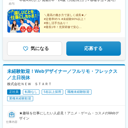
大限考慮します》・通える範囲へ配属となります・転居を伴う転
年収450万円／経験2年・24歳（月給32万円＋各種手当＋賞与）
町駅、心斎橋駅、なんば駅(地下鉄)、京橋駅(大阪府)、大阪ビジネ
給与
勤はありません・案件により完全在宅勤務も可能です！※受動喫煙
スパーク駅、天王寺駅、福島駅(大阪環状線)、中之島駅、南森町
対策あり／オフィス内禁煙
駅、千里中央駅(大阪モノレール)、虎ノ門駅、みなとみらい駅、さ
＼最高の働き方で楽しく成長★／
いたま新都心駅、浜松町駅、赤坂見附駅、永田町駅、有楽町駅、
#定着率95％ #未経験90%以上！
新宿三丁目駅、大阪梅田駅(阪急線)、西鉄福岡駅、新高島駅、京成
#推し活手当あり！
千葉駅、新宿駅(東京メトロ)、神泉駅、東池袋駅、北品川駅、末広
#最長1年！充実研修で安心
#年休128日 #土日祝休み
町駅(東京都)、汐留駅、三越前駅、乃木坂駅、西早稲田駅、京成西
#残業月3h以下
船駅、東淀川駅、大江橋駅、なにわ橋駅、四ツ橋駅、ＪＲ難波
#リモートワーク・副業OK
駅、大阪城北詰駅、天王寺駅前駅、福島駅(大阪府・阪神線)、新福
島駅、大阪天満宮駅、千里中央駅(北大阪急行)、本町駅、霞ケ関駅
気になる
応募する
(東京都)、北与野駅、大門駅(東京都)、銀座一丁目駅、四谷三丁目
駅、大阪駅、中洲川端駅、高島町駅、栄町駅(千葉県)、新宿西口
駅、高輪ゲートウェイ駅、岩本町駅、内幸町駅、茅場町駅、六本
木一丁目駅、肥後橋駅、長堀橋駅、扇町駅(大阪府)、虎ノ門ヒルズ
未経験歓迎！Webデザイナー／フルリモ・フレックス
駅、竹芝駅、赤坂駅(東京都)、国会議事堂前駅、日比谷駅
／土日祝休
株式会社ＮＥＷ ＳＴＡＲＴ
正社員
転勤なし
5名以上採用
職種未経験歓迎
業種未経験歓迎
★趣味を仕事にしたい人必見！アニメ・ゲーム・コスメのWebデ
ザイン
仕事内容