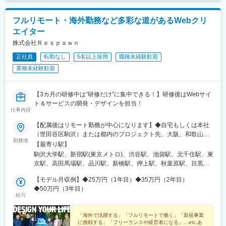
駅、三越前駅、池ノ上駅、新日本橋駅、新宿駅、学習院下駅、内
幸町駅、岩本町駅、京急蒲田駅、京成上野駅、御成門駅、銀座一
フルリモート・海外勤務など多彩な道があるWebクリ
丁目駅、西日暮里駅(舎人ライナー)、高輪台駅、芝公園駅、白金高
エイター
輪駅、水道橋駅、立川南駅、新桜台駅、九品仏駅、菊川駅(東京
都)、本郷三丁目駅、茅場町駅、新代田駅
株式会社Ｒｅｓｐａｗｎ
正社員
転勤なし
5名以上採用
職種未経験歓迎
業種未経験歓迎
【3カ月の研修中は“研修だけ”に集中できる！】研修後はWebサイ
ト＆サービスの開発・デザインを担当！
仕事内容
【配属後はリモート勤務が中心になります】◆自宅もしくは本社
（世田谷区駒沢）または都内のプロジェクト先、大阪、和歌山
勤務地
市、白浜町、長野市、海外（アメリカなど）※転居を伴う転勤はあ
【最寄り駅】
りません。【本社】東京都世田谷区駒沢5-26-7 駒沢パークサイド
駒沢大学駅、新宿駅(東京メトロ)、渋谷駅、池袋駅、北千住駅、東
テラス ノース3F東急田園都市線「駒沢大学駅」より徒歩10分【和
京駅、高田馬場駅、品川駅、新橋駅、押上駅、秋葉原駅、目黒
歌山ベース】和歌山県和歌山市九番丁15 九番丁MGビル 4-1号
駅、蒲田駅、上野駅、代々木上原駅、町田駅、綾瀬駅、大手町駅
【白浜ベース】和歌山県西牟婁郡白浜町才野 1622-1086 Office
【モデル月収例】◆25万円（1年目）◆35万円（2年目）
(東京都)、中野駅(東京都)、大門駅(東京都)、有楽町駅、吉祥寺
Cloud 9 オフィス 4【実力をつけて働く自由を手に入れよう！】◆
◆50万円（3年目）
駅、日暮里駅(舎人ライナー)、五反田駅、三田駅(東京都)、中目黒
給与
リモートの良し悪しは置いておいて、これからは『実力があって
駅、西日暮里駅、大崎駅、恵比寿駅、大井町駅、泉岳寺駅、神保
結果を出せる人』なら、リモートでも何でもOKという時代です。
町駅、国分寺駅、立川駅、飯田橋駅、市ケ谷駅、小竹向原駅、錦
実力を磨いて、給与だけでなく働き方の自由も手に入れてくださ
「海外で活躍する」「フルリモートで働く」「新規事業
糸町駅、二子玉川駅、四ツ谷駅、自由が丘駅、新木場駅、森下駅
に挑戦する」「フリーランスや経営者になる」…etc.あ
い！【田舎で農業をしながらエンジニアという働き方も】◆実力