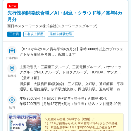
NEW
先行技術開発総合職／AI・組込・クラウド等／賞与4カ
月分
西日本スターワークス株式会社(スターワークスグループ)
正社員
5名以上採用
業種未経験歓迎
【87％が年収UP／賞与平均4カ月分】常時3000件以上のプロジェ
クトから希望を考慮し、配属します
仕事内容
主要取引先：三菱重工グループ、三菱電機グループ、パナソニッ
クグループNECグループ、トヨタグループ、HONDA、マツダグ
勤務地
ループ、NTTグループ、エネコム、 等★プロジェクト先 ※一部
【最寄り駅】
抜粋◆関西大阪：大阪市（梅田、京橋、本町、中之島等）、門
博多駅、大阪梅田駅(阪神線)、三ノ宮駅、立町駅、通町筋駅、平和
真、守口、池田、堺、池田、豊中、高槻、吹田 等兵庫：神戸市
通駅、山陽姫路駅、伊丹駅(阪急線)、岡山駅前駅、五島町駅、四条
（和田岬、東灘、西神等）、明石、姫路、加古川、高砂、伊丹、
駅(京都市営)、福山駅、草津駅(滋賀県)、祇園駅(福岡県)、紙屋町
尼崎、三田、宝塚 等 京都：京都（西大路、西院、四条）、長
年収850万円（月給50万円+賞与＋諸手当）AI開発 40代
東駅、熊本城・市役所前駅、小倉駅(福岡県)、姫路駅、伊丹駅(福
岡京、向日、亀岡、けいはんな 等滋賀：草津、大津、栗東、守
年収700万円（月給42万円+賞与＋諸手当）組込ソフト開発 40代
知山線)、岡山駅、大波止駅、烏丸駅、櫛田神社前駅、県庁前駅(広
給与
山 等奈良／和歌山◆中四国広島：広島市（大手町、八丁堀
島県)、花畑町駅、旦過駅、西川緑道公園駅、出島駅、烏丸御池駅
等）、府中町、東広島、福山、呉、三原 等岡山：岡山市、倉
敷、玉野、 笠岡、 井原、 浅口 等山口：山口市、岩国、下松、
＼経験者が当社に転職する【理由】／
1）87％が前職から収入UP＆賞与平均4ヶ月分の高待遇
徳山 等香川／愛媛／鳥取／島根／徳島◆九州福岡：福岡市（博
2） 希望配属率94.2％！常時3000件以上の豊富なPJT
多、天神、ももち、渡辺通等）、北九州（小倉、八幡、黒崎