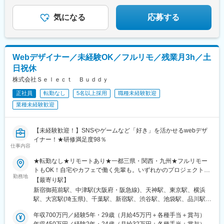
駅前駅、福島駅(大阪府・阪神線)、新福島駅、大阪天満宮駅、千里
理想のキャリアを叶えてください！
中央駅(北大阪急行)、本町駅、霞ケ関駅(東京都)、北与野駅、大門
気になる
応募する
駅(東京都)、銀座一丁目駅、中洲川端駅、高島町駅、栄町駅(千葉
県)、大阪駅、新宿西口駅、高輪ゲートウェイ駅、岩本町駅、内幸
町駅、茅場町駅、六本木一丁目駅、肥後橋駅、長堀橋駅、扇町駅
(大阪府)、虎ノ門ヒルズ駅、竹芝駅、赤坂駅(東京都)、国会議事堂
Webデザイナー／未経験OK／フルリモ／残業月3h／土
前駅、日比谷駅
日祝休
株式会社Ｓｅｌｅｃｔ Ｂｕｄｄｙ
正社員
転勤なし
5名以上採用
職種未経験歓迎
業種未経験歓迎
【未経験歓迎！】SNSやゲームなど「好き」を活かせるwebデザ
イナー！★研修満足度98％
仕事内容
★転勤なし★リモートあり★一都三県・関西・九州★フルリモー
トもOK！自宅やカフェで働く先輩も。いずれかのプロジェクト先
勤務地
にて勤務いただきます。【本社】〒160‐0022東京都新宿区新宿1-
【最寄り駅】
9-10 YKB東ビル3階【大阪支社】〒530-0011大阪府大阪市北区大
新宿御苑前駅、中津駅(大阪府・阪急線)、天神駅、東京駅、横浜
深町6-38【福岡支社】〒810‐0001福岡県福岡市中央区天神1-14-
駅、大宮駅(埼玉県)、千葉駅、新宿駅、渋谷駅、池袋駅、品川駅、
18《プロジェクト先一覧》■関東／東京・神奈川・千葉・埼玉■関
秋葉原駅、新橋駅、日本橋駅(東京都)、六本木駅、北千住駅、高田
西／大阪・兵庫・京都・滋賀・奈良・和歌山■福岡県《配属先は最
年収700万円／経験5年・29歳（月給45万円＋各種手当＋賞与）
馬場駅、西船橋駅、新大阪駅、淀屋橋駅、北浜駅(大阪府)、堺筋本