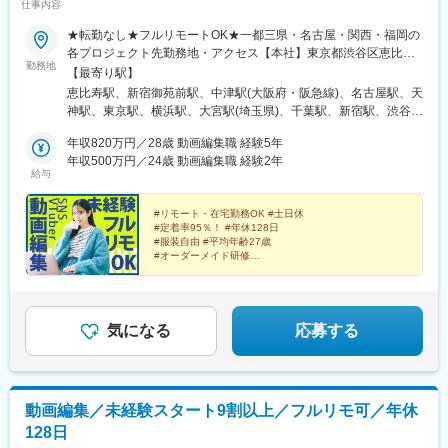
仕事内容
★転勤なし★フルリモートOK★一都三県・名古屋・関西・福岡の
各プロジェクト先勤務地・アクセス【本社】東京都渋谷区恵比寿
勤務地
西2-8-4 EX恵比寿西ビル5FJR山手線、埼京線、湘南新宿ライン、
【最寄り駅】
東京メトロ日比谷線「恵比寿駅」より徒歩6分東急東横線「代官山
恵比寿駅、新宿御苑前駅、中津駅(大阪府・阪急線)、名古屋駅、天
駅」より徒歩6分【新宿支社】東京都新宿区富久町16-15 新宿MY
神駅、東京駅、横浜駅、大宮駅(埼玉県)、千葉駅、新宿駅、渋谷
ビル2F丸ノ内線「新宿御苑前駅」より徒歩5分新宿線、丸ノ内
駅、池袋駅、品川駅、秋葉原駅、新橋駅、日本橋駅(東京都)、六本
線、副都心線「新宿三丁目駅」より徒歩8分【大阪支社】大阪府大
年収820万円／28歳 動画編集職 経験5年
木駅、北千住駅、高田馬場駅、西船橋駅、新大阪駅、淀屋橋駅、
阪市北区大深町6-38JR各線「大阪駅」より徒歩7分大阪メトロ御
年収500万円／24歳 動画編集職 経験2年
北浜駅(大阪府)、堺筋本町駅、心斎橋駅、なんば駅(地下鉄)、京橋
給与
堂筋線「梅田駅」より徒歩8分阪急各線「大阪梅田駅」より徒歩9
駅(大阪府)、大阪ビジネスパーク駅、天王寺駅、福島駅(大阪環状
分【名古屋支社】愛知県名古屋市西区牛島町6-1 名古屋ルーセン
線)、中之島駅、南森町駅、千里中央駅(大阪モノレール)、虎ノ門
トタワー各線「名古屋駅」徒歩5分【福岡支社】福岡県福岡市中央
#リモート・在宅勤務OK #土日休
駅、みなとみらい駅、さいたま新都心駅、浜松町駅、赤坂見附
#定着率95％！ #年休128日
区天神1-14-18福岡市営地下鉄空港線「天神駅」直結七隈線「天神
駅、永田町駅、有楽町駅、金山駅(愛知県)、栄駅(愛知県)、代官山
#服装自由 #平均年齢27歳
南駅」徒歩5分西鉄天神大牟田線「西鉄福岡（天神）駅」徒歩6分
駅、新宿三丁目駅、大阪梅田駅(阪急線)、亀島駅、西鉄福岡駅、新
#オーダーメイド研修
◎受動喫煙対策あり：オフィス内禁煙
#未経験入社9割以上
高島駅、京成千葉駅、新宿駅(東京メトロ)、神泉駅、東池袋駅、北
品川駅、末広町駅(東京都)、汐留駅、三越前駅、乃木坂駅、西早稲
田駅、京成西船駅、東淀川駅、大江橋駅、なにわ橋駅、四ツ橋
駅、ＪＲ難波駅、大阪城北詰駅、天王寺駅前駅、福島駅(大阪府・
気になる
応募する
阪神線)、新福島駅、大阪天満宮駅、千里中央駅(北大阪急行)、本
町駅、霞ケ関駅(東京都)、北与野駅、大門駅(東京都)、銀座一丁目
駅、近鉄名古屋駅、栄町駅(愛知県)、大阪駅、中洲川端駅、高島町
駅、栄町駅(千葉県)、新宿西口駅、高輪ゲートウェイ駅、岩本町
動画編集／未経験スタート9割以上／フルリモ可／年休
駅、内幸町駅、茅場町駅、六本木一丁目駅、肥後橋駅、長堀橋
128日
駅、扇町駅(大阪府)、虎ノ門ヒルズ駅、竹芝駅、赤坂駅(東京都)、