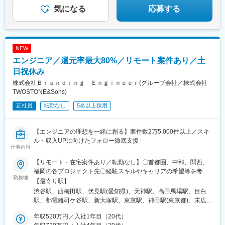
阪神線)、新福島駅、大阪天満宮駅、千里中央駅(北大阪急行)、本
気になる
応募する
町駅、霞ケ関駅(東京都)、北与野駅、大門駅(東京都)、銀座一丁目
駅、近鉄名古屋駅、栄町駅(愛知県)、四谷三丁目駅、中洲川端駅、
高島町駅、栄町駅(千葉県)、新宿西口駅、高輪ゲートウェイ駅、岩
本町駅、内幸町駅、茅場町駅、六本木一丁目駅、肥後橋駅、長堀
NEW
橋駅、扇町駅(大阪府)、虎ノ門ヒルズ駅、竹芝駅、赤坂駅(東京
エンジニア／還元率最大80%／リモート案件あり／土
都)、国会議事堂前駅、日比谷駅、名鉄名古屋駅、矢場町駅
日祝休み
株式会社Ｂｒａｎｄｉｎｇ Ｅｎｇｉｎｅｅｒ(グループ会社／株式会社
TWOSTONE&Sons)
正社員
転勤なし
5名以上採用
【エンジニアの理想を一緒に創る】案件数2万5,000件以上／スキ
ル・収入UPに向けたフォロー徹底支援
仕事内容
【リモート・在宅案件あり／転勤なし】〇首都圏、中部、関西、
福岡の各プロジェクト先〇経験スキルやキャリアの希望等を考慮
勤務地
し決定いたします〇転居を伴う転勤はありません■本社渋谷オフィ
【最寄り駅】
ス東京都渋谷区渋谷2-22-3 渋谷東口ビル6F■大阪オフィス大阪
渋谷駅、西梅田駅、伏見駅(愛知県)、天神駅、高田馬場駅、目白
府大阪市北区梅田2丁目4番13号 阪神産経桜橋ビル501号室■名古
駅、都電雑司ケ谷駅、新大塚駅、東京駅、神田駅(東京都)、末広町
屋オフィス愛知県名古屋市中区錦2丁目10番13号 SC錦
駅(東京都)、上野御徒町駅、上野駅、入谷駅(東京都)、日暮里駅(舎
ANNEX603号室■福岡オフィス福岡県福岡市中央区天神3丁目4番8
年収520万円／入社1年目（20代）
人ライナー)、田端駅、駒込駅、大久保駅(東京都)、新宿三丁目