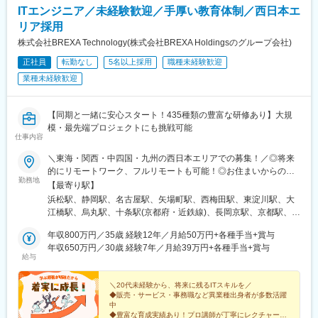
駅(群馬県)、伊勢崎駅、桐生駅、館林駅、渋川駅、南新宿駅、横浜
ITエンジニア／未経験歓迎／手厚い教育体制／西日本エ
駅、東梅田駅、祇園駅(福岡県)、半蔵門駅、東池袋駅、六本木一丁
リア採用
目駅、二重橋前駅、北品川駅、牛田駅(東京都)、岩本町駅、稲荷町
株式会社BREXA Technology(株式会社BREXA Holdingsのグループ会社)
駅(東京都)、三越前駅、不動前駅、西早稲田駅、住吉駅(東京都)、
西葛西駅、赤羽岩淵駅、池ノ上駅、京王八王子駅、立川北駅、青
正社員
転勤なし
5名以上採用
職種未経験歓迎
井駅、板橋区役所前駅、蓮沼駅、桜街道駅、布田駅、北朝霞駅、
業種未経験歓迎
本八幡駅(都営線)、京成船橋駅、京成千葉駅、北習志野駅、野田市
駅、京成成田駅、仲ノ町駅、高津駅(神奈川県)、逸見駅、京急川崎
駅、北茅ケ崎駅、和田塚駅、入谷駅(神奈川県)、逗子・葉山駅、西
【同期と一緒に安心スタート！435種類の豊富な研修あり】大規
松本駅、岩村田駅、南豊科駅、上大月駅、志貴野中学校前駅、新
模・最先端プロジェクトにも挑戦可能
魚津駅、北鉄金沢駅、福井駅、新浜松駅、新静岡駅、新豊橋駅、
仕事内容
近鉄名古屋駅、尾張一宮駅、東別院駅、丸の内駅(愛知県)、名鉄岐
＼東海・関西・中四国・九州の西日本エリアでの募集！／◎将来
阜駅、名電各務原駅、新可児駅、ＪＲ河内永和駅、大阪難波駅、
的にリモートワーク、フルリモートも可能！◎お住まいからの通
四ツ橋駅、大阪阿部野橋駅、九条駅(京都府)、京阪山科駅、田中口
勤務地
勤圏内を考慮し、配属先を決定します。【配属プロジェクト先】
【最寄り駅】
駅、山陽姫路駅、西宮駅、山陽明石駅、ハーバーランド駅、宝塚
東海：愛知、岐阜、三重、静岡関西：大阪、兵庫、京都、滋賀、
南口駅、新伊丹駅、芦屋川駅、上栄町駅、新八日市駅、倉敷駅、
浜松駅、静岡駅、名古屋駅、矢場町駅、西梅田駅、東淀川駅、大
和歌山、奈良中四国：広島、岡山、山口、香川、愛媛、徳島九
岡山駅前駅、電鉄出雲市駅、高知駅前駅、宮田町駅、高松築港
江橋駅、烏丸駅、十条駅(京都府・近鉄線)、長岡京駅、京都駅、竹
州：福岡、熊本、大分☆研修中は、名古屋・大阪・福岡にある自
駅、眉山ロープウェイ山麓駅、西鉄福岡駅、櫛田神社前駅、鹿児
田駅(京都府)、三宮駅(神戸市営)、三ノ宮駅、御崎公園駅、塚口駅
社グループのIT技術育成に特化された会社があるので、そこで研
年収800万円／35歳 経験12年／月給50万円+各種手当+賞与
島駅前駅、熊本駅前駅、長崎駅前駅、佐世保中央駅、さっぽろ
(阪急線)、和田岬駅、高松駅(香川県)、瓦町駅、新西大寺町筋駅、
修を受けていただきます。遠方にお住まいの方はオンラインでの
年収650万円／30歳 経験7年／月給39万円+各種手当+賞与
駅、函館駅前駅、津軽五所川原駅、あおば通駅、曽根田駅、鷹巣
天神南駅、博多駅、唐人町駅、西黒崎駅、小倉駅(福岡県)、熊本
給与
受講も可能！※プロジェクトにより転勤の可能性ありますが、希望
駅、工機前駅、佐貫駅、宇都宮駅東口駅、今市駅、中央前橋駅、
駅、第一通り駅、新浜松駅、新静岡駅、近鉄名古屋駅、栄駅(愛知
は考慮しますのでご安心ください※U・Iターン歓迎※引越費用会社
西桐生駅、初台駅、大阪梅田駅(阪神線)、永田町駅、都電雑司ケ谷
県)、大阪梅田駅(阪神線)、東三国駅、北新地駅、四条駅(京都市
負担（規定あり）※借上社宅制度あり（単身・家族で利用可）※い
＼20代未経験から、将来に残るITスキルを／
駅、麻布十番駅、京橋駅(東京都)、京成関屋駅、末広町駅(東京
営)、東寺駅、くいな橋駅、神戸三宮駅(阪急・神戸高速)、塚口駅
◆販売・サービス・事務職など異業種出身者が多数活躍
ずれの配属先でも、受動喫煙対策あり（屋内全面禁煙）★受動喫
都)、京成上野駅、茅場町駅、下落合駅、東北沢駅、立川南駅、京
(福知山線)、高松築港駅、栗林駅、岡山駅前駅、天神駅、西鉄福岡
中
煙対策：屋内全面禁煙
成八幡駅、東海神駅、栄町駅(千葉県)、武蔵溝ノ口駅、汐入駅、電
駅、黒崎駅前駅、平和通駅、熊本駅前駅、日吉町駅、名鉄名古屋
◆豊富な育成実績あり！プロ講師が丁寧にレクチャー