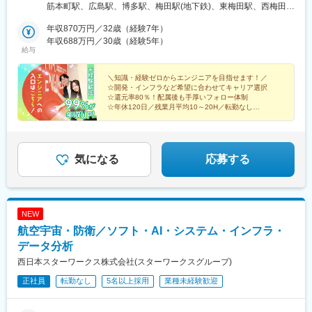
海道、宮城、福島、東京、神奈川、埼玉、千葉、石川、愛知、静
筋本町駅、広島駅、博多駅、梅田駅(地下鉄)、東梅田駅、西梅田
岡、岐阜、三重、京都、大阪、滋賀、奈良、和歌山、兵庫、広
駅、淀屋橋駅、本町駅、南方駅(大阪府)、なんば駅(地下鉄)、西中
島、福岡、熊本【本社】東京都千代田区丸の内二丁目6-1 丸の内
年収870万円／32歳（経験7年）
島南方駅、京橋駅(大阪府)、南森町駅、中之島駅、呉服町駅(福岡
パークビルディング6階【支社・オフィス】北海道支社、東北支
年収688万円／30歳（経験5年）
県)、中洲川端駅、千代県庁口駅、馬出九大病院前駅、祇園駅(福岡
給与
社、北陸支社、中部支社、京都オフィス、関西支社、神戸オフィ
県)、東比恵駅、天神駅、西鉄福岡駅、天神南駅、渡辺通駅、薬院
ス、広島支社、九州支社、北九州オフィス、熊本オフィス※各支社
駅、薬院大通駅、六本松駅、別府駅(福岡県)、西新駅、藤崎駅(福
の住所詳細は、下記「勤務地一覧」をご参照ください※受動喫煙対
＼知識・経験ゼロからエンジニアを目指せます！／
岡県)、香椎駅、西鉄香椎駅、箱崎駅、箱崎九大前駅、箱崎宮前
☆開発・インフラなど希望に合わせてキャリア選択
策あり＜本社・北海道支社ともに拡大移転を実施！＞業績好調に
駅、小倉駅(福岡県)、平和通駅、戸畑駅、九州工大前駅、スペース
☆還元率80％！配属後も手厚いフォロー体制
伴い、組織規模・事業領域ともに拡大を続けている当社。2024年
ワールド駅、黒崎駅、黒崎駅前駅、折尾駅、中村公園駅、大須観
☆年休120日／残業月平均10～20H／転勤なし
6月には本社を「丸の内」へ移転し、さらに2026年4月には北海道
☆中途入社者の99％が年収UP！中途入社者の定着率
音駅、刈谷駅、新豊田駅、三河安城駅、富山駅、福井城址大名町
98％
支社も移転いたしました。今後もさらなる事業拡大を見据えてい
駅、岡山駅、大通駅、仙台駅(地下鉄)、伏見駅(愛知県)、大阪梅田
るため、安心感を持ちながら長期的なキャリア形成を実現できま
駅(阪急線)、北新地駅、大阪梅田駅(阪神線)、なにわ橋駅、大阪難
す。
波駅、鴫野駅、大阪天満宮駅、渡辺橋駅、櫛田神社前駅、桜坂
気になる
応募する
駅、旦過駅、中村日赤駅、上前津駅、豊田市駅、福井駅、岡山駅
前駅、札幌駅、あおば通駅、猿猴橋町駅、中津駅(地下鉄)、大阪
駅、北浜駅(大阪府)、長堀橋駅、なんば駅(南海線)、蒲生四丁目
駅、扇町駅(大阪府)、肥後橋駅、吉塚駅、香椎宮前駅、西黒崎駅、
NEW
電鉄富山駅、福井駅(福井県)、西川緑道公園駅
航空宇宙・防衛／ソフト・AI・システム・インフラ・
データ分析
西日本スターワークス株式会社(スターワークスグループ)
正社員
転勤なし
5名以上採用
業種未経験歓迎