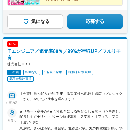
6月には本社を「丸の内」へ移転し、さらに2026年4月には北海道
音駅、刈谷駅、豊田市駅、三河安城駅、富山駅、福井駅、岡山
＼経験者の収入アップをサポート！／
支社も移転いたしました。今後もさらなる事業拡大を見据えてい
駅、大通駅、仙台駅(地下鉄)、伏見駅(愛知県)、大阪梅田駅(阪急
業界トップクラス！プロジェクト報酬80％＋αの還元し
るため、安心感を持ちながら長期的なキャリア形成を実現できま
線)、北新地駅、大阪梅田駅(阪神線)、なにわ橋駅、大阪難波駅、
ます！
す。
鴫野駅、大阪天満宮駅、渡辺橋駅、櫛田神社前駅、桜坂駅、旦過
気になる
応募する
駅、中村日赤駅、上前津駅、新豊田駅、福井駅(福井県)、岡山駅前
駅、札幌駅、あおば通駅、猿猴橋町駅、中津駅(地下鉄)、大阪駅、
北浜駅(大阪府)、長堀橋駅、なんば駅(南海線)、蒲生四丁目駅、扇
町駅(大阪府)、肥後橋駅、吉塚駅、香椎宮前駅、西黒崎駅、電鉄富
NEW
山駅、福井城址大名町駅、西川緑道公園駅
ITエンジニア／還元率80％／99%が年収UP／フルリモ
有
株式会社ＨＡＬ
正社員
転勤なし
5名以上採用
職種未経験歓迎
業種未経験歓迎
【先輩社員の99％が年収UP！希望案件へ配属】幅広いプロジェク
トから、やりたい仕事を選べます！
仕事内容
★リモート案件7割★会社都合による転勤なし★居住地を考慮し、
配属します★U・I・Jターン歓迎本社、各支社・オフィス、プロジ
勤務地
ェクト先※プロジェクトによりリモートあり（業務に慣れてくれ
【最寄り駅】
ば、フルリモート・完全在宅・テレワークの可能性も有）＜勤務
東京駅、さっぽろ駅、仙台駅、北鉄金沢駅、丸の内駅(愛知県)、堺