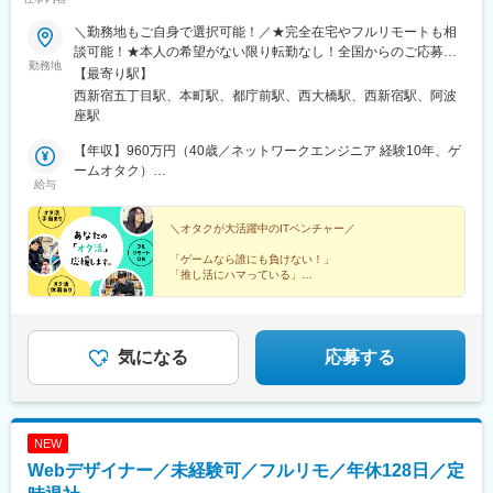
＼勤務地もご自身で選択可能！／★完全在宅やフルリモートも相
談可能！★本人の希望がない限り転勤なし！全国からのご応募お
勤務地
待ちしております！本社／東京都新宿区西新宿4-3-13 西新宿三関
【最寄り駅】
ビル2F・都営大江戸線「西新宿五丁目駅」徒歩1分大阪オフィス
西新宿五丁目駅、本町駅、都庁前駅、西大橋駅、西新宿駅、阿波
／大阪府大阪市西区阿波座1-11-17 西本町有楽ビル201～202・御
座駅
堂筋線「本町駅」22番出口徒歩3分※受動喫煙対策：屋内禁煙
【年収】960万円（40歳／ネットワークエンジニア 経験10年、ゲ
ームオタク）
給与
【年収】622万円（31歳／業務系開発エンジニア 経験6年、旅行
オタク）
＼オタクが大活躍中のITベンチャー／
「ゲームなら誰にも負けない！」
「推し活にハマっている」
「マニアックな趣味を極めたい」
そんなエンジニアをお待ちしています。
何かに熱中できる＝「オタク気質」は大きな才能！
気になる
応募する
オタ活手当・オタ活休暇もあり！
NEW
Webデザイナー／未経験可／フルリモ／年休128日／定