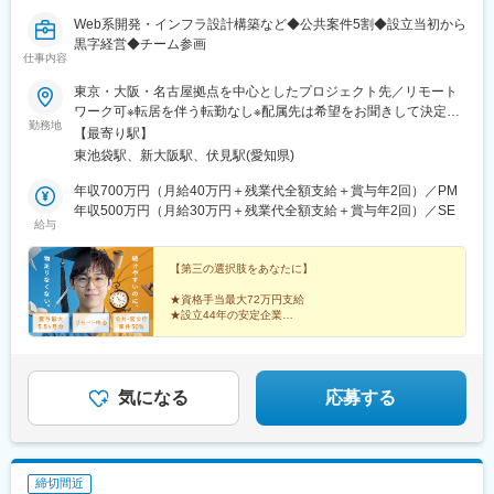
名張駅、布施駅、豊中駅、吹田駅(東海道本線)、茨木駅、なんば駅
Web系開発・インフラ設計構築など◆公共案件5割◆設立当初から
(地下鉄)、心斎橋駅、天王寺駅、京都駅、宇治駅(奈良線)、亀岡
黒字経営◆チーム参画
駅、山科駅、奈良駅、天理駅、和歌山駅、姫路駅、西宮駅(ＪＲ
仕事内容
線)、尼崎駅(東海道本線)、明石駅、神戸駅(兵庫県)、宝塚駅、伊丹
駅(阪急線)、芦屋駅(東海道本線)、大津駅、草津駅(滋賀県)、彦根
東京・大阪・名古屋拠点を中心としたプロジェクト先／リモート
駅、八日市駅、倉敷市駅、岡山駅、津山駅、広島駅、福山駅、呉
ワーク可※転居を伴う転勤なし※配属先は希望をお聞きして決定し
勤務地
駅、西条駅(広島県)、尾道駅、下関駅、山口駅(山口県)、宇部駅、
ます（約9割が希望通りの配属を叶えています）※リモートワーク
【最寄り駅】
鳥取駅、米子駅、境港駅、松江駅、出雲市駅、高知駅、古津賀
はプロジェクトにより活用可（ハイブリッド勤務の割合が多めで
東池袋駅、新大阪駅、伏見駅(愛知県)
駅、ＪＲ松山駅前駅、今治駅、宇和島駅、高松駅(香川県)、丸亀
す）【東京本社】東京都豊島区東池袋4-21-1 アウルタワー5階
駅、徳島駅、阿南駅、鳴門駅、久留米駅、小倉駅(福岡県)、大牟田
◎JR・私鉄各線「池袋駅」東口より 徒歩9分◎地下鉄有楽町線
年収700万円（月給40万円＋残業代全額支給＋賞与年2回）／PM
駅、筑紫駅、天神駅、中洲川端駅、大分駅、別府駅(大分県)、中津
「東池袋駅」サンシャイン方面へ徒歩2分（地下通路直結)【大阪
年収500万円（月給30万円＋残業代全額支給＋賞与年2回）／SE
給与
駅(大分県)、宮崎駅、延岡駅、都城駅、鹿児島駅、熊本駅、佐賀
事業所】大阪府大阪市淀川区宮原3-5-24 新大阪第一生命ビルディ
駅、長崎駅(長崎県)、佐世保駅、那覇空港駅(鉄道)、札幌駅、函館
ング8階◎JR各線「新大阪駅」北口（阪急ビル連絡通路）より 徒
駅、小樽駅、旭川駅、室蘭駅、釧路駅、帯広駅、北見駅、新夕張
歩6分◎地下鉄御堂筋線「新大阪駅」4番出口より 徒歩5分【名古
【第三の選択肢をあなたに】
駅、苫小牧駅、千歳駅(北海道)、青森駅、八戸駅、弘前駅、下北
屋事業所】愛知県名古屋市中区栄2-10-1 メイフィス伏見 8階◎地
★資格手当最大72万円支給
駅、五所川原駅、盛岡駅、花巻駅、北上駅、宮古駅、盛駅、久慈
下鉄鶴舞線、東山線「伏見駅」 5番出口より 徒歩3分
★設立44年の安定企業
駅、仙台駅、石巻駅、杜せきのした駅、新田駅(宮城県)、くりこま
★残業月平均11.7時間
高原駅、多賀城駅、気仙沼駅、いわき駅、郡山駅(福島県)、福島駅
★平均勤続10.5年
(福島県)、会津若松駅、須賀川駅、白河駅、喜多方駅、秋田駅、横
働きやすさだけでなく、OJTを通じて上流工程にチャレ
手駅、能代駅、湯沢駅、大久保駅(秋田県)、鷹ノ巣駅、山形駅、鶴
ンジできる。
気になる
応募する
岡駅、酒田駅、米沢駅、天童駅、さくらんぼ東根駅、寒河江駅、
どっちも諦めない転職を実現してください！
新庄駅、水戸駅、つくば駅、日立駅、勝田駅、土浦駅、古河駅、
取手駅、下館駅、笹川駅、牛久駅、龍ケ崎市駅、守谷駅、水海道
駅、宇都宮駅、小山駅、栃木駅、足利駅、佐野駅、那須塩原駅、
締切間近
鹿沼駅、真岡駅、下今市駅、西那須野駅、高崎駅、前橋駅、太田