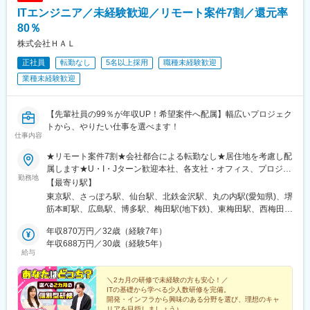
ITエンジニア／未経験歓迎／リモート案件7割／還元率
80％
株式会社ＨＡＬ
正社員
転勤なし
5名以上採用
職種未経験歓迎
業種未経験歓迎
【先輩社員の99％が年収UP！希望案件へ配属】幅広いプロジェク
トから、やりたい仕事を選べます！
仕事内容
★リモート案件7割★会社都合による転勤なし★居住地を考慮し配
属します★U・I・Jターン歓迎本社、各支社・オフィス、プロジェ
勤務地
クト先※プロジェクトによりリモートあり（業務に慣れれば、フル
【最寄り駅】
リモート・完全在宅・テレワークの可能性もあり）＜勤務地＞北
東京駅、さっぽろ駅、仙台駅、北鉄金沢駅、丸の内駅(愛知県)、堺
海道、宮城、福島、東京、神奈川、埼玉、千葉、石川、愛知、静
筋本町駅、広島駅、博多駅、梅田駅(地下鉄)、東梅田駅、西梅田
岡、岐阜、三重、京都、大阪、滋賀、奈良、和歌山、兵庫、広
駅、淀屋橋駅、本町駅、南方駅(大阪府)、なんば駅(地下鉄)、西中
島、福岡、熊本【本社】東京都千代田区丸の内二丁目6-1 丸の内
年収870万円／32歳（経験7年）
島南方駅、京橋駅(大阪府)、南森町駅、中之島駅、呉服町駅(福岡
パークビルディング6階【支社・オフィス】北海道支社、東北支
年収688万円／30歳（経験5年）
県)、中洲川端駅、千代県庁口駅、馬出九大病院前駅、祇園駅(福岡
給与
社、北陸支社、中部支社、京都オフィス、関西支社、神戸オフィ
県)、東比恵駅、天神駅、西鉄福岡駅、天神南駅、渡辺通駅、薬院
ス、広島支社、九州支社、北九州オフィス、熊本オフィス※各支社
駅、薬院大通駅、六本松駅、別府駅(福岡県)、西新駅、藤崎駅(福
の住所詳細は、以下「勤務地一覧」をご参照ください※受動喫煙対
＼2カ月の研修で未経験の方も安心！／
岡県)、香椎駅、西鉄香椎駅、箱崎駅、箱崎九大前駅、箱崎宮前
ITの基礎から学べる少人数研修を完備。
策あり＜本社・北海道支社ともに拡大移転を実施！＞業績好調に
駅、小倉駅(福岡県)、平和通駅、戸畑駅、九州工大前駅、スペース
開発・インフラから興味のある分野を選び、理想のキャ
伴い、組織規模・事業領域ともに拡大を続けている当社。2024年
ワールド駅、黒崎駅、黒崎駅前駅、折尾駅、中村公園駅、大須観
リアを目指しましょう♪