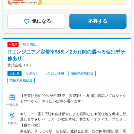
◆年休123日、残業月11h程度
鉄富山駅、広小路駅(富山県)、七ツ屋駅、新福井駅、第一通り駅、
駅、栄町駅(愛知県)、大阪駅、新大阪駅、渡辺橋駅、京都河原町
◆未経験から将来に残るITスキルを習得
日吉町駅、駅前駅、名鉄名古屋駅、栄駅(愛知県)、河内永和駅、な
駅、十条駅(京都市営)、三宮駅(神戸新交通)、今橋駅、田町駅(岡山
んば駅(南海線)、長堀橋駅、天王寺駅前駅、東寺駅、四宮駅、阪神
県)、熊西駅、旦過駅、二本木口駅
国道駅、西新町駅、高速神戸駅、芦屋駅(阪神線)、西川緑道公園
気になる
応募する
駅、猿猴橋町駅、高知橋駅、大手町駅(愛媛県)、天神南駅、呉服町
駅(福岡県)、桜島桟橋通駅、二本木口駅、五島町駅、中佐世保駅、
北１２条駅、松風町駅、広瀬通駅、東宿郷駅
締切間近
NEW
ITエンジニア／定着率98％／2カ月間の選べる個別型研
修あり
株式会社ＨＡＬ
正社員
転勤なし
5名以上採用
職種未経験歓迎
業種未経験歓迎
【先輩社員の99％が年収UP！希望案件へ配属】幅広いプロジェク
トの中から、やりたい仕事を選べます！
仕事内容
★リモート案件7割★会社都合による転勤なし★居住地を考慮し配
属します★U・I・Jターン歓迎本社、各支社・オフィス、プロジェ
勤務地
クト先※プロジェクトによりリモートあり（業務に慣れれば、フル
【最寄り駅】
リモート・完全在宅・テレワークの可能性もあり）＜勤務地＞北
東京駅、さっぽろ駅、仙台駅、北鉄金沢駅、丸の内駅(愛知県)、堺