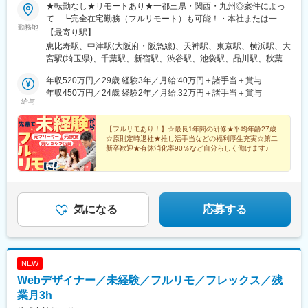
★転勤なし★リモートあり★一都三県・関西・九州◎案件によっ
て ┗完全在宅勤務（フルリモート）も可能！・本社または一都
勤務地
三県・関西全域・福岡県各プロジェクト先での勤務となります。
【最寄り駅】
◆ご希望の勤務地を考慮し決定します◆転居を伴う転勤はありま
恵比寿駅、中津駅(大阪府・阪急線)、天神駅、東京駅、横浜駅、大
せん◆U・Iターン支援あり（引越しサポート制度があります）ア
宮駅(埼玉県)、千葉駅、新宿駅、渋谷駅、池袋駅、品川駅、秋葉原
クセス────【本社】東京都渋谷区恵比寿4-20-3 恵比寿ガーデン
駅、新橋駅、日本橋駅(東京都)、六本木駅、北千住駅、高田馬場
プレイスタワー18階JR「恵比寿駅」東口より直結徒歩5分【大阪
年収520万円／29歳 経験3年／月給:40万円＋諸手当＋賞与
駅、西船橋駅、新大阪駅、淀屋橋駅、北浜駅(大阪府)、堺筋本町
支社】大阪府大阪市北区大深町6-38JR「大阪駅」直結【福岡支
年収450万円／24歳 経験2年／月給:32万円＋諸手当＋賞与
駅、心斎橋駅、なんば駅(地下鉄)、京橋駅(大阪府)、大阪ビジネス
給与
社】福岡県福岡市中央区天神1-14-18地下鉄空港線「天神駅」地下
パーク駅、天王寺駅、福島駅(大阪環状線)、中之島駅、南森町駅、
直結◎受動喫煙対策あり：オフィス内禁煙
千里中央駅(大阪モノレール)、虎ノ門駅、みなとみらい駅、さいた
【フルリモあり！】☆最長1年間の研修★平均年齢27歳
ま新都心駅、浜松町駅、赤坂見附駅、永田町駅、有楽町駅、大阪
☆原則定時退社★推し活手当などの福利厚生充実☆第二
梅田駅(阪急線)、西鉄福岡駅、新高島駅、京成千葉駅、新宿駅(東
新卒歓迎★有休消化率90％など自分らしく働けます♪
京メトロ)、神泉駅、東池袋駅、北品川駅、末広町駅(東京都)、汐
留駅、三越前駅、乃木坂駅、西早稲田駅、京成西船駅、東淀川
駅、大江橋駅、なにわ橋駅、四ツ橋駅、ＪＲ難波駅、大阪城北詰
駅、天王寺駅前駅、福島駅(大阪府・阪神線)、新福島駅、大阪天満
宮駅、千里中央駅(北大阪急行)、本町駅、霞ケ関駅(東京都)、北与
気になる
応募する
野駅、大門駅(東京都)、銀座一丁目駅、大阪駅、中洲川端駅、高島
町駅、栄町駅(千葉県)、新宿西口駅、高輪ゲートウェイ駅、岩本町
駅、内幸町駅、茅場町駅、六本木一丁目駅、肥後橋駅、長堀橋
駅、扇町駅(大阪府)、虎ノ門ヒルズ駅、竹芝駅、赤坂駅(東京都)、
NEW
国会議事堂前駅、日比谷駅
Webデザイナー／未経験／フルリモ／フレックス／残
業月3h