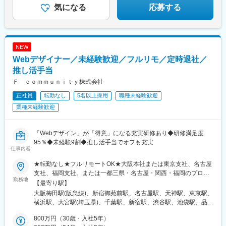
駅、福島駅(大阪府・阪神線)、新福島駅、大阪天満宮駅、千里中央
気になる
応募する
駅(北大阪急行)、本町駅、霞ケ関駅(東京都)、北与野駅、大門駅(東
京都)、銀座一丁目駅、近鉄名古屋駅、栄町駅(愛知県)、新御徒町
駅、中洲川端駅、高島町駅、栄町駅(千葉県)、新宿西口駅、高輪ゲ
ートウェイ駅、岩本町駅、内幸町駅、茅場町駅、六本木一丁目
NEW
駅、肥後橋駅、長堀橋駅、扇町駅(大阪府)、虎ノ門ヒルズ駅、竹芝
Webデザイナー／未経験歓迎／フルリモ／定時退社／
駅、赤坂駅(東京都)、国会議事堂前駅、日比谷駅、名鉄名古屋駅、
矢場町駅
推し活手当
Ｆ ｃｏｍｍｕｎｉｔｙ株式会社
正社員
転勤なし
5名以上採用
職種未経験歓迎
業種未経験歓迎
「Webデザイン」が「得意」になる充実研修あり◆研修満足度
95％◆未経験9割◆推し活手当でオフも充実
仕事内容
★転勤なし★フルリモートOK★大阪本社または東京支社、名古屋
支社、福岡支社。または一都三県・名古屋・関西・福岡のプロジ
勤務地
ェクト先。■本社所在地大阪府大阪市北区万歳町4-12浪速ビル西館
【最寄り駅】
8階■東京支社東京都新宿区新宿1‐9‐10■名古屋支社愛知県名古屋
大阪梅田駅(阪急線)、新宿御苑前駅、名古屋駅、天神駅、東京駅、
市西区牛島町6-1名古屋ルーセントタワー■福岡支社福岡県福岡市
横浜駅、大宮駅(埼玉県)、千葉駅、新宿駅、渋谷駅、池袋駅、品川
中央区天神1‐14‐18【交通】プロジェクト先により異なります。
駅、秋葉原駅、新橋駅、日本橋駅(東京都)、六本木駅、北千住駅、
【アクセス】＜本社＞◆Osaka Metro谷町線「中崎町駅」より徒
800万円（30歳・入社5年）
高田馬場駅、西船橋駅、新大阪駅、淀屋橋駅、北浜駅(大阪府)、堺