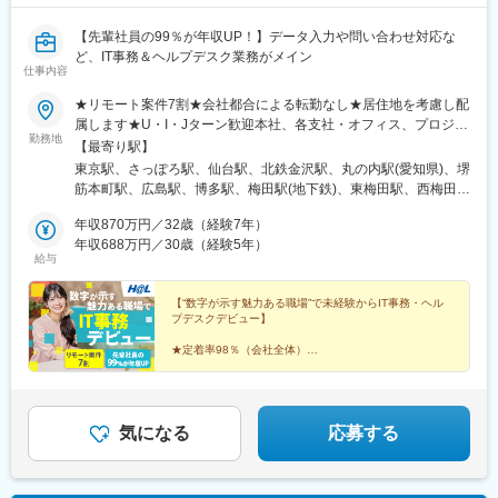
【先輩社員の99％が年収UP！】データ入力や問い合わせ対応な
ど、IT事務＆ヘルプデスク業務がメイン
仕事内容
★リモート案件7割★会社都合による転勤なし★居住地を考慮し配
属します★U・I・Jターン歓迎本社、各支社・オフィス、プロジェ
勤務地
クト先※プロジェクトによりリモートあり（業務に慣れれば、フル
【最寄り駅】
リモート・完全在宅・テレワークの可能性も有）＜勤務地＞北海
東京駅、さっぽろ駅、仙台駅、北鉄金沢駅、丸の内駅(愛知県)、堺
道、宮城、福島、東京、神奈川、埼玉、千葉、石川、愛知、静
筋本町駅、広島駅、博多駅、梅田駅(地下鉄)、東梅田駅、西梅田
岡、岐阜、三重、京都、大阪、滋賀、奈良、和歌山、兵庫、広
駅、淀屋橋駅、本町駅、南方駅(大阪府)、なんば駅(地下鉄)、西中
島、福岡、熊本【本社】東京都千代田区丸の内二丁目6-1 丸の内
年収870万円／32歳（経験7年）
島南方駅、京橋駅(大阪府)、南森町駅、中之島駅、呉服町駅(福岡
パークビルディング6階【支社・オフィス】北海道支社、東北支
年収688万円／30歳（経験5年）
県)、中洲川端駅、千代県庁口駅、馬出九大病院前駅、祇園駅(福岡
給与
社、北陸支社、中部支社、京都オフィス、関西支社、神戸オフィ
県)、東比恵駅、天神駅、西鉄福岡駅、天神南駅、渡辺通駅、薬院
ス、広島支社、九州支社、北九州オフィス、熊本オフィス※各支社
駅、薬院大通駅、六本松駅、別府駅(福岡県)、西新駅、藤崎駅(福
の住所詳細は、下記「勤務地一覧」をご参照ください※受動喫煙対
【“数字が示す魅力ある職場”で未経験からIT事務・ヘル
岡県)、香椎駅、西鉄香椎駅、箱崎駅、箱崎九大前駅、箱崎宮前
プデスクデビュー】
策あり＜本社・北海道支社ともに拡大移転を実施！＞業績好調に
駅、小倉駅(福岡県)、平和通駅、戸畑駅、九州工大前駅、スペース
伴い、組織規模・事業領域ともに拡大を続けている当社。2024年
ワールド駅、黒崎駅、黒崎駅前駅、折尾駅、大通駅、仙台駅(地下
★定着率98％（会社全体）
6月には本社を「丸の内」へ移転し、さらに2026年4月には北海道
★中途入社者の99％が年収UP
鉄)、伏見駅(愛知県)、大阪梅田駅(阪急線)、北新地駅、大阪梅田駅
★業界トップクラス！還元率80％＋α
支社も移転いたしました。今後もさらなる事業拡大を見据えてい
(阪神線)、なにわ橋駅、大阪難波駅、鴫野駅、大阪天満宮駅、渡辺
★年間休日120日／残業月平均5～15時間
るため、安心感を持ちながら長期的なキャリア形成を実現できま
橋駅、櫛田神社前駅、桜坂駅、旦過駅、札幌駅、あおば通駅、猿
★完全週休2日
す。
猴橋町駅、中津駅(地下鉄)、大阪駅、北浜駅(大阪府)、長堀橋駅、
気になる
応募する
なんば駅(南海線)、蒲生四丁目駅、扇町駅(大阪府)、肥後橋駅、吉
塚駅、香椎宮前駅、西黒崎駅