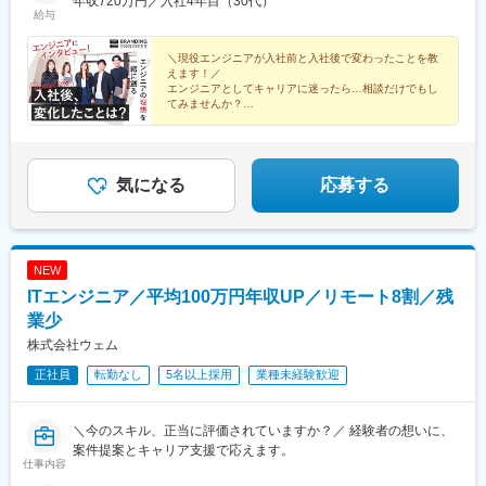
号 天神重松ビル602号室【クライアント先エリア】東京都・神
年収720万円／入社4年目（30代）
駅、明治神宮前駅、恵比寿駅、目黒駅、五反田駅、大崎駅、高輪
給与
奈川県・千葉県・埼玉県愛知県・岐阜県・静岡県大阪府・京都
ゲートウェイ駅、高輪台駅、三田駅(東京都)、竹芝駅、新橋駅、有
府・兵庫県・奈良県・滋賀県・和歌山県福岡県※受動喫煙対策：屋
楽町駅、大阪梅田駅(阪急線)、新大阪駅、近鉄名古屋駅、博多駅、
内禁煙
＼現役エンジニアが入社前と入社後で変わったことを教
中洲川端駅、北新地駅、丸の内駅(愛知県)、西鉄福岡駅、西早稲田
えます！／
駅、雑司が谷駅、池袋駅、大塚駅前駅、二重橋前駅、新日本橋
エンジニアとしてキャリアに迷ったら…相談だけでもし
駅、秋葉原駅、上野広小路駅、稲荷町駅(東京都)、鶯谷駅、西日暮
てみませんか？
◆2万5,000件以上の豊富な案件数
里駅、巣鴨駅、新大久保駅、新宿駅(東京メトロ)、原宿駅、大崎広
◆還元率最大80％
小路駅、品川駅、芝公園駅、浜松町駅、汐留駅、日比谷駅、梅田
◆単価連動型の評価制度
駅(地下鉄)、西中島南方駅、名古屋駅、祇園駅(福岡県)、櫛田神社
◆在宅案件あり
前駅、大阪駅、赤坂駅(福岡県)、下落合駅、鬼子母神前駅、東池袋
◆フォロー体制充実 など
気になる
応募する
駅、大塚駅(東京都)、京橋駅(東京都)、岩本町駅、御徒町駅、京成
上野駅、西日暮里駅(舎人ライナー)、西ケ原駅、新宿駅、表参道
駅、田町駅(東京都)、大門駅(東京都)、内幸町駅、銀座駅、中津駅
(地下鉄)、南方駅(大阪府)、名鉄名古屋駅、呉服町駅(福岡県)
NEW
ITエンジニア／平均100万円年収UP／リモート8割／残
業少
株式会社ウェム
正社員
転勤なし
5名以上採用
業種未経験歓迎
＼今のスキル、正当に評価されていますか？／ 経験者の想いに、
案件提案とキャリア支援で応えます。
仕事内容