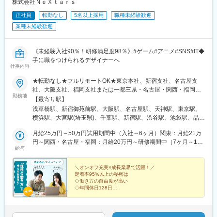
株式会社ＮｅＸｔａｒｓ
正社員
転勤なし
5名以上採用
職種未経験歓迎
業種未経験歓迎
《未経験入社90％！研修満足度98％》#ゲーム#アニメ#SNS#IT◆
手に職をつけられるデザイナーへ
仕事内容
★転勤なし★フルリモートOK★東京本社、新宿支社、名古屋支
社、大阪支社、福岡支社または一都三県・名古屋・関西・福岡の
勤務地
各プロジェクト先◆勤務地・アクセス【本社】東京都台東区浅草
【最寄り駅】
橋2-20-9 ウインド浅草橋ビル4F各線「浅草橋駅」徒歩5分【新宿
浅草橋駅、新宿御苑前駅、大阪駅、名古屋駅、天神駅、東京駅、
支社】東京都新宿区富久町16-15東京メトロ丸ノ内線「新宿御苑前
横浜駅、大宮駅(埼玉県)、千葉駅、新宿駅、渋谷駅、池袋駅、品川
駅」徒歩5分各線「新宿三丁目駅」徒歩15分【大阪支社】大阪府
駅、秋葉原駅、新橋駅、日本橋駅(東京都)、六本木駅、北千住駅、
大阪市北区大深町6‐38JR各線「大阪駅」より徒歩3分【名古屋支
月給25万円～50万円試用期間中（入社～6ヶ月）関東：月給21万
高田馬場駅、西船橋駅、新大阪駅、淀屋橋駅、北浜駅(大阪府)、堺
社】愛知県名古屋市西区牛島町6-1 名古屋ルーセントタワー各線
円～関西・名古屋・福岡：月給20万円～研修期間中（7ヶ月～12
筋本町駅、心斎橋駅、なんば駅(地下鉄)、京橋駅(大阪府)、大阪ビ
給与
「名古屋駅」徒歩5分【福岡支社】福岡県福岡市中央区天神1-14-
ヶ月）月給21万円～★いずれの場合も残業代全額支給！★インセ
ジネスパーク駅、天王寺駅、福島駅(大阪環状線)、中之島駅、南森
18福岡市営地下鉄空港線「天神駅」直結七隈線「天神南駅」徒歩
ンティブ支給あり！┗直近90万円（単月）の支給実績ありプライ
町駅、千里中央駅(大阪モノレール)、虎ノ門駅、みなとみらい駅、
5分西鉄天神大牟田線「西鉄福岡（天神）駅」徒歩6分◎受動喫煙
ベートは重視しつつも旅行や生活水準を上げるために今は頑張り
＼オンオフ充実×成長業界で活躍！／
さいたま新都心駅、浜松町駅、赤坂見附駅、永田町駅、有楽町
定着率95%以上の秘密は
対策あり：オフィス内禁煙◎名古屋・福岡拠点はスタートアップ
たい！という方にも成果としてお応えします。744万円／29歳
駅、金山駅(愛知県)、栄駅(愛知県)、馬喰町駅、新宿三丁目駅、亀
◇働き方の自由度が高い
募集です！ 整ったサポート体制のもと、 同期と一緒に成長で
経験5年（月給40万円＋各種手当＋賞与＋インセンティブ）510万
島駅、西鉄福岡駅、新高島駅、京成千葉駅、新宿駅(東京メトロ)、
◇年間休日128日
きるチャンスです！
円／25歳 経験3年（月給37万円＋各種手当＋賞与＋インセンテ
◇基本定時退社（平均残業月3h以下）
神泉駅、東池袋駅、北品川駅、末広町駅(東京都)、汐留駅、三越前
◇選択肢豊富なキャリアパス
ィブ）450万円／24歳 経験2年（月給35万円＋各種手当＋賞与＋
駅、乃木坂駅、西早稲田駅、京成西船駅、東淀川駅、大江橋駅、
◇平均1年の充実研修
インセンティブ）
なにわ橋駅、四ツ橋駅、ＪＲ難波駅、大阪城北詰駅、天王寺駅前
があるから！