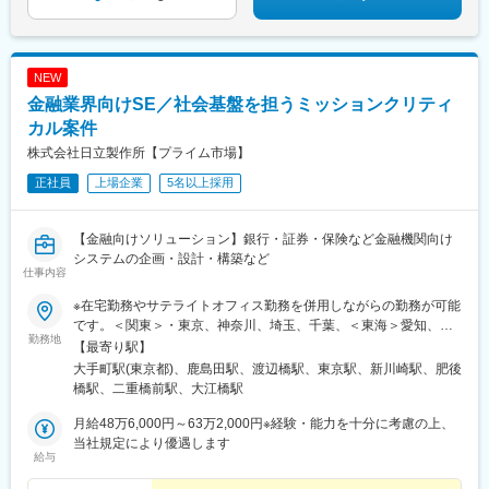
NEW
金融業界向けSE／社会基盤を担うミッションクリティ
カル案件
株式会社日立製作所【プライム市場】
正社員
上場企業
5名以上採用
【金融向けソリューション】銀行・証券・保険など金融機関向け
システムの企画・設計・構築など
仕事内容
※在宅勤務やサテライトオフィス勤務を併用しながらの勤務が可能
です。＜関東＞・東京、神奈川、埼玉、千葉、＜東海＞愛知、三
勤務地
重、静岡＜関西＞大阪、兵庫、奈良、京都、和歌山＜中国・四
【最寄り駅】
国・九州＞岡山、福岡、愛媛または各拠点周辺のお客さま先
大手町駅(東京都)、鹿島田駅、渡辺橋駅、東京駅、新川崎駅、肥後
橋駅、二重橋前駅、大江橋駅
月給48万6,000円～63万2,000円※経験・能力を十分に考慮の上、
当社規定により優遇します
給与