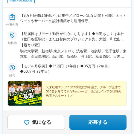
業種未経験歓迎
【3カ月研修は研修だけに集中／グローバルな活躍も可能】ネット
ワークやサーバーの設計構築から運用保守。
仕事内容
【配属後はリモート勤務が中心になります】◆自宅もしくは本社
（世田谷区駒沢）または都内のプロジェクト先、大阪、和歌山
勤務地
市、白浜町、長野市、海外（アメリカなど）※転居を伴う転勤はあ
【最寄り駅】
りません。【本社】東京都世田谷区駒沢5-26-7 駒沢パークサイド
駒沢大学駅、新宿駅(東京メトロ)、渋谷駅、池袋駅、北千住駅、東
テラス ノース3F東急田園都市線「駒沢大学駅」より徒歩10分【和
京駅、高田馬場駅、品川駅、新橋駅、押上駅、秋葉原駅、目黒
歌山ベース】和歌山県和歌山市九番丁15 九番丁MGビル 4-1号
駅、蒲田駅、上野駅、代々木上原駅、町田駅、綾瀬駅、大手町駅
【白浜ベース】和歌山県西牟婁郡白浜町才野 1622-1086 Office
【モデル月収例】◆25万円（1年目）◆35万円（2年目）
(東京都)、中野駅(東京都)、大門駅(東京都)、有楽町駅、吉祥寺
Cloud 9 オフィス 4【実力をつけて働く自由を手に入れよう！】◆
◆50万円（3年目）
駅、日暮里駅(舎人ライナー)、五反田駅、三田駅(東京都)、中目黒
給与
リモートの良し悪しは置いておいて、これからは『実力があって
駅、西日暮里駅、大崎駅、恵比寿駅、大井町駅、泉岳寺駅、神保
結果を出せる人』なら、リモートでも何でもOKという時代です。
町駅、国分寺駅、立川駅、飯田橋駅、市ケ谷駅、小竹向原駅、錦
実力を磨いて、給与だけでなく働き方の自由も手に入れてくださ
＼未経験エンジニアの育成に力を注ぎ、グループ全体で
糸町駅、二子玉川駅、四ツ谷駅、自由が丘駅、新木場駅、森下駅
500名を育ててきたRespawnが、新たにインフラ領域の
い！【田舎で農業をしながらエンジニアという働き方も】◆実力
(東京都)、九段下駅、三軒茶屋駅、荻窪駅、春日駅(東京都)、日本
教育をスタート！／
さえあれば、田舎に住んで農業しながら東京の案件を担当する
橋駅(東京都)、田町駅(東京都)、下北沢駅、神田駅(東京都)、和歌
『半農半エンジニア（？）』みたいな働き方も可能。実際
★3カ月の実践研修でゼロから学べる★海外事業にも注
山市駅、紀伊富田駅、新宿西口駅、東池袋駅、二重橋前駅、西早
力★実質年休140日★海外留学支援や英会話などの福利
Respawnにはそれを実行に移しているメンバーがいます（原稿下
稲田駅、北品川駅、汐留駅、とうきょうスカイツリー駅、末広町
厚生もあり
部の写真もご覧ください！）。
駅(東京都)、蓮沼駅、稲荷町駅(東京都)、代々木八幡駅、浜松町
駅、銀座駅、井の頭公園駅、大崎広小路駅、代官山駅、下神明
気になる
応募する
駅、高輪ゲートウェイ駅、立川北駅、江古田駅、住吉駅(東京都)、
二子新地駅、麹町駅、奥沢駅、清澄白河駅、西太子堂駅、後楽園