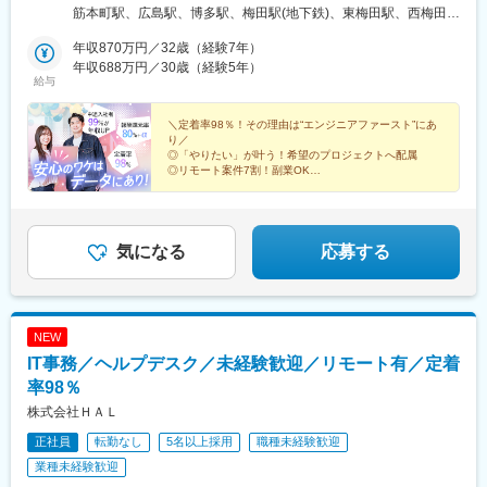
地＞北海道、宮城、福島、東京、神奈川、埼玉、千葉、石川、愛
筋本町駅、広島駅、博多駅、梅田駅(地下鉄)、東梅田駅、西梅田
知、静岡、岐阜、三重、京都、大阪、滋賀、奈良、和歌山、兵
駅、淀屋橋駅、本町駅、南方駅(大阪府)、なんば駅(地下鉄)、西中
庫、広島、福岡、熊本【本社】東京都千代田区丸の内二丁目6-1
年収870万円／32歳（経験7年）
島南方駅、京橋駅(大阪府)、南森町駅、中之島駅、呉服町駅(福岡
丸の内パークビルディング6階【支社・オフィス】北海道支社、東
年収688万円／30歳（経験5年）
県)、中洲川端駅、千代県庁口駅、馬出九大病院前駅、祇園駅(福岡
給与
北支社、北陸支社、中部支社、京都オフィス、関西支社、神戸オ
県)、東比恵駅、天神駅、西鉄福岡駅、天神南駅、渡辺通駅、薬院
フィス、広島支社、九州支社、北九州オフィス、熊本オフィス※各
駅、薬院大通駅、六本松駅、別府駅(福岡県)、西新駅、藤崎駅(福
支社の住所詳細は、下記「勤務地一覧」をご参照ください※全国に
＼定着率98％！その理由は“エンジニアファースト”にあ
岡県)、香椎駅、西鉄香椎駅、箱崎駅、箱崎九大前駅、箱崎宮前
り／
拠点を展開し、近い将来上場を目指しています※受動喫煙対策あり
駅、小倉駅(福岡県)、平和通駅、戸畑駅、九州工大前駅、スペース
◎「やりたい」が叶う！希望のプロジェクトへ配属
───────2024年6月に本社を移転！───────業績好調で、組
ワールド駅、黒崎駅、黒崎駅前駅、折尾駅、大通駅、仙台駅(地下
◎リモート案件7割！副業OK
織規模も拡大を続けている当社。事業の安定成長に伴い「丸の
◎研修充実！2カ月間の個別型研修あり
鉄)、伏見駅(愛知県)、大阪梅田駅(阪急線)、北新地駅、大阪梅田駅
◎土日祝休み／残業月平均10～20H
内」へ本社移転！事業の安定性・将来性を感じられる環境のた
(阪神線)、なにわ橋駅、大阪難波駅、鴫野駅、大阪天満宮駅、渡辺
◎頑張りが収入アップに直結！
め、ITエンジニアとして安心感を持って働けます。
橋駅、櫛田神社前駅、桜坂駅、旦過駅、札幌駅、あおば通駅、猿
猴橋町駅、中津駅(地下鉄)、大阪駅、北浜駅(大阪府)、長堀橋駅、
気になる
応募する
なんば駅(南海線)、蒲生四丁目駅、扇町駅(大阪府)、肥後橋駅、吉
塚駅、香椎宮前駅、西黒崎駅
NEW
IT事務／ヘルプデスク／未経験歓迎／リモート有／定着
率98％
株式会社ＨＡＬ
正社員
転勤なし
5名以上採用
職種未経験歓迎
業種未経験歓迎