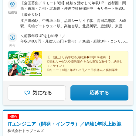
【全国募集／リモート8割】経験を活かして年収UP！首都圏・関
西・東海・九州・北海道・沖縄で積極採用中！★リモート率80%
勤務地
以上★転勤なし★平均100万円UP・最大185万円UPの実績あり★
【最寄り駅】
フルリモート／ハイブリッド／出社など働き方も相談可本社また
江戸川橋駅、中野坂上駅、品川シーサイド駅、高田馬場駅、大崎
は通勤可能な案件先での勤務です。◎主な勤務地■東京：品川、豊
駅、高輪ゲートウェイ駅、高輪台駅、北品川駅、豊洲駅、東雲駅
洲、大手町、渋谷、新宿、池袋、秋葉原、虎ノ門、神谷町、田
(東京都)、大手町駅(東京都)、東京駅、有楽町駅、渋谷駅、恵比寿
町、大崎、飯田橋 など■神奈川：横浜、みなとみらい、新横浜、
＼前職年収UPをお約束！／
駅、参宮橋駅、都庁前駅、新宿三丁目駅、四ツ谷駅、向原駅(東京
川崎、武蔵小杉 など■千葉：浦安、海浜幕張、柏の葉キャンパス
年収840万円（月給56万円＋賞与）／36歳・経験3年・コンサルタ
都)、都電雑司ケ谷駅、末広町駅(東京都)、神谷町駅、虎ノ門ヒル
給与
など■埼玉：大宮、浦和、ふじみ野 など■大阪：梅田、西梅田、淀
ント職
ズ駅、三田駅(東京都)、田町駅(東京都)、五反田駅、飯田橋駅、水
屋橋、肥後橋、本町、京橋 など■名古屋：名古屋、伏見、栄、千
道橋駅、日本橋駅(東京都)、京橋駅(東京都)、築地駅、茅場町駅、
種 など■福岡：博多、天神、中洲川端 など■札幌：札幌、すすき
【 他社より高年収をお約束◆年収UP確約 】
新高島駅、みなとみらい駅、新横浜駅、鹿島田駅、武蔵小杉駅、
◎自社サービスや受託案件を含む豊富な案件で、納得し
の、千歳 など■滋賀：石場 など本社：東京都文京区関口1-24-8 東
新浦安駅、浦安駅(千葉県)、海浜幕張駅、柏の葉キャンパス駅、大
てアサイン！
宝江戸川橋ビル7F＼上京支援あり／都内へ転居される方に支援金
宮駅(埼玉県)、北浦和駅、西梅田駅、淀屋橋駅、肥後橋駅、本町
◎リモート8割／年収125日／土日祝休み／福利厚生充
10万円を支給します。※受動喫煙防止対策：敷地内全面禁煙
実
駅、京橋駅(大阪府)、国際センター駅、矢場町駅、伏見駅(愛知
◎当社で年収が185万円UPした先輩も！
県)、新栄町駅(愛知県)、博多駅、天神駅、中洲川端駅、桑園駅、
西線６条駅、千歳駅(北海道)、石場駅、西新宿五丁目駅、青物横丁
駅、西早稲田駅、新馬場駅、二重橋前駅、日比谷駅、南新宿駅、
気になる
応募する
西新宿駅、新宿御苑前駅、麹町駅、東池袋駅、池袋駅、秋葉原
駅、御成門駅、芝公園駅、大崎広小路駅、後楽園駅、三越前駅、
宝町駅(東京都)、築地市場駅、八丁堀駅(東京都)、高島町駅、大阪
梅田駅(阪神線)、なにわ橋駅、渡辺橋駅、堺筋本町駅、大阪城北詰
NEW
駅、名鉄名古屋駅、栄駅(愛知県)、丸の内駅(愛知県)、高岳駅、祇
ITエンジニア（開発・インフラ）／経験1年以上歓迎
園駅(福岡県)、西鉄福岡駅、櫛田神社前駅、西１５丁目駅、島ノ関
駅、鮫洲駅、泉岳寺駅、竹橋駅、銀座駅、初台駅、新宿西口駅、
株式会社トップヒルズ
東新宿駅、東池袋四丁目駅、岩本町駅、六本木一丁目駅、虎ノ門