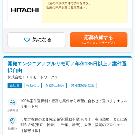
日立の大規模案件で技術を磨き、
金融の未来を支える最前線へ。
応募依頼する
気になる
（エージェントサービス）
開発エンジニア／フルリモ可／年休135日以上／案件選
択自由
株式会社ＩＴリモートワークス
正社員
転勤なし
5名以上採用
業種未経験歓迎
100%案件選択制！豊富な案件から希望に合わせて選べます★フル
リモート可
仕事内容
＼地方在住のまま完全在宅(通勤不要)も可！／在宅勤務、または首
都圏近郊(東京、神奈川、千葉、埼玉)、大阪、福岡のプロジェクト
勤務地
先■本社東京都新宿区西新宿3丁目3番13号 西新宿水間ビル2F■横
【最寄り駅】