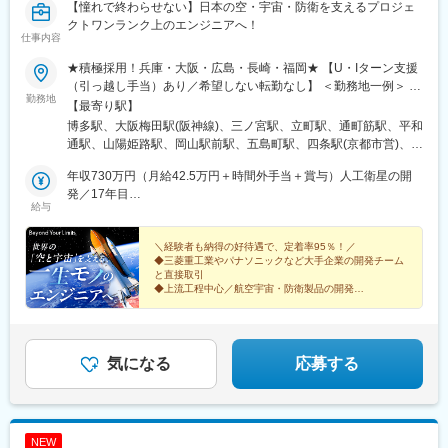
【憧れで終わらせない】日本の空・宇宙・防衛を支えるプロジェ
クトワンランク上のエンジニアへ！
仕事内容
★積極採用！兵庫・大阪・広島・長崎・福岡★ 【U・Iターン支援
（引っ越し手当）あり／希望しない転勤なし】 ＜勤務地一例＞ ・
勤務地
三菱重工グループ └兵庫県 高砂市、神戸市 長崎県 長崎市、諫早
【最寄り駅】
市、岡山県 玉野市 ・川崎重工業 └兵庫県 明石市、神戸市 ・新明
博多駅、大阪梅田駅(阪神線)、三ノ宮駅、立町駅、通町筋駅、平和
和工業 └兵庫県 神戸市東灘区、宝塚市 ・三菱電機グループ └兵庫
通駅、山陽姫路駅、岡山駅前駅、五島町駅、四条駅(京都市営)、福
県 尼崎市、三田市 ・日本製鋼所 └広島市安芸区 ・パナソニック
山駅、草津駅(滋賀県)、伊丹駅(阪急線)、祇園駅(福岡県)、紙屋町
グループ └大阪府 門真市、守口市 、大阪市 ・NECグループ └福
年収730万円（月給42.5万円＋時間外手当＋賞与）人工衛星の開
東駅、熊本城・市役所前駅、小倉駅(福岡県)、姫路駅、岡山駅、大
岡市中央区、早良区 など ＜関西＞大阪府／兵庫県／京都府／滋賀
発／17年目
波止駅、烏丸駅、伊丹駅(福知山線)、櫛田神社前駅、県庁前駅(広
給与
県／奈良県／和歌山県＜中四国＞広島県／岡山県／香川県／愛媛
年収580万円（月給32万円＋時間外手当＋賞与）護衛艦のシステ
島県)、花畑町駅、旦過駅、西川緑道公園駅、出島駅、烏丸御池駅
県／鳥取県／島根県／山口県／徳島県＜九州＞福岡県／熊本県／
ム開発／5年目
長崎県／鹿児島県／宮崎県／佐賀県／大分県※テクニカルセンタ
＼経験者も納得の好待遇で、定着率95％！／
◆三菱重工業やパナソニックなど大手企業の開発チーム
ー・サテライトオフィスあり※マイカー通勤可※受動喫煙対策あ
と直接取引
り：喫煙所あり（屋外）
◆上流工程中心／航空宇宙・防衛製品の開発
◆開発経験者は月給35万円以上＋賞与4カ月分（昨年度
実績）
◆年休125日・土日祝休・残業少なめ
気になる
応募する
NEW