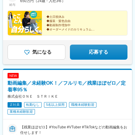
歩1分◆Osaka Metro御堂筋線「梅田駅」より徒歩7分◆JR「大阪
650万円（24歳・入社3年）
筋本町駅、心斎橋駅、なんば駅(地下鉄)、京橋駅(大阪府)、大阪ビ
給与
駅」より徒歩7分◆阪急「大阪梅田駅」より徒歩5分＜東京支社＞
ジネスパーク駅、天王寺駅、福島駅(大阪環状線)、中之島駅、南森
◆丸の内線「新宿御苑前駅」より徒歩3分◆各線「新宿三丁目駅」
町駅、千里中央駅(大阪モノレール)、虎ノ門駅、みなとみらい駅、
より徒歩10分＜名古屋支社＞◆各線「名古屋駅」徒歩5分＜福岡
◆土日祝休み
さいたま新都心駅、浜松町駅、赤坂見附駅、永田町駅、有楽町
◆服装・髪色自由
支社＞◆地下鉄空港線「天神駅」地下直結◆地下鉄七隈線「天神
駅、金山駅(愛知県)、栄駅(愛知県)、新宿三丁目駅、亀島駅、西鉄
◆動画制作増加中
南駅」より徒歩5分◆西鉄天神大牟田線「西鉄福岡（天神）駅」よ
福岡駅、新高島駅、京成千葉駅、新宿駅(東京メトロ)、神泉駅、東
◆オーダーメイドのカリキュラム
り徒歩6分
◆平均年齢27歳
池袋駅、北品川駅、末広町駅(東京都)、汐留駅、三越前駅、乃木坂
◆在宅勤務＆副業OK
駅、西早稲田駅、京成西船駅、東淀川駅、大江橋駅、なにわ橋
駅、四ツ橋駅、ＪＲ難波駅、大阪城北詰駅、天王寺駅前駅、福島
先輩たちの9割が未経験スタート！
駅(大阪府・阪神線)、新福島駅、大阪天満宮駅、千里中央駅(北大
あなたもWeb・クリエイティブ業界で活躍しませんか？
気になる
応募する
阪急行)、本町駅、霞ケ関駅(東京都)、北与野駅、大門駅(東京都)、
銀座一丁目駅、近鉄名古屋駅、栄町駅(愛知県)、四谷三丁目駅、中
洲川端駅、高島町駅、栄町駅(千葉県)、新宿西口駅、高輪ゲートウ
ェイ駅、岩本町駅、内幸町駅、茅場町駅、六本木一丁目駅、肥後
NEW
橋駅、長堀橋駅、扇町駅(大阪府)、虎ノ門ヒルズ駅、竹芝駅、赤坂
動画編集／未経験OK！／フルリモ／残業ほぼゼロ／定
駅(東京都)、国会議事堂前駅、日比谷駅、名鉄名古屋駅、矢場町駅
着率95％
株式会社ＯＮＥ ＳＴＲＩＫＥ
正社員
転勤なし
5名以上採用
職種未経験歓迎
業種未経験歓迎
【残業ほぼゼロ】#YouTube #VTuber #TikTokなどの動画編集をお
任せします！