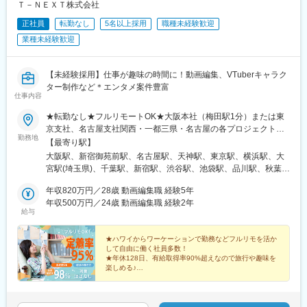
国会議事堂前駅、日比谷駅、名鉄名古屋駅、矢場町駅
Ｔ－ＮＥＸＴ株式会社
正社員
転勤なし
5名以上採用
職種未経験歓迎
業種未経験歓迎
【未経験採用】仕事が趣味の時間に！動画編集、VTuberキャラク
ター制作など＊エンタメ案件豊富
仕事内容
★転勤なし★フルリモートOK★大阪本社（梅田駅1分）または東
京支社、名古屋支社関西・一都三県・名古屋の各プロジェクト先
勤務地
◆勤務地・アクセス【本社】大阪府大阪市北区梅田2丁目2-2ヒル
【最寄り駅】
トンプラザウエスト オフィスタワー 19階阪急線「梅田駅」徒歩5
大阪駅、新宿御苑前駅、名古屋駅、天神駅、東京駅、横浜駅、大
分【東京支社】東京都新宿区新宿１-9-10丸の内線「新宿御苑前
宮駅(埼玉県)、千葉駅、新宿駅、渋谷駅、池袋駅、品川駅、秋葉原
駅」徒歩1分各線「新宿三丁目駅」徒歩15分【名古屋支社】愛知
駅、新橋駅、日本橋駅(東京都)、六本木駅、北千住駅、高田馬場
県名古屋市西区牛島町6-1 名古屋ルーセントタワー各線「名古屋
年収820万円／28歳 動画編集職 経験5年
駅、西船橋駅、新大阪駅、淀屋橋駅、北浜駅(大阪府)、堺筋本町
駅」徒歩5分【福岡支社】福岡県福岡市中央区天神1-14-18福岡市
年収500万円／24歳 動画編集職 経験2年
駅、心斎橋駅、なんば駅(地下鉄)、京橋駅(大阪府)、大阪ビジネス
給与
営地下鉄空港線「天神駅」直結七隈線「天神南駅」徒歩5分西鉄天
パーク駅、天王寺駅、福島駅(大阪環状線)、中之島駅、南森町駅、
神大牟田線「西鉄福岡（天神）駅」徒歩6分◎受動喫煙対策あり：
千里中央駅(大阪モノレール)、虎ノ門駅、みなとみらい駅、さいた
オフィス内禁煙
★ハワイからワーケーションで勤務などフルリモを活か
ま新都心駅、浜松町駅、赤坂見附駅、永田町駅、有楽町駅、金山
して自由に働く社員多数！
駅(愛知県)、栄駅(愛知県)、新宿三丁目駅、亀島駅、西鉄福岡駅、
★年休128日、有給取得率90%超えなので旅行や趣味を
新高島駅、京成千葉駅、新宿駅(東京メトロ)、神泉駅、東池袋駅、
楽しめる♪
★残業時間月3時間以下。基本定時退社だから平日も充
北品川駅、末広町駅(東京都)、汐留駅、三越前駅、乃木坂駅、西早
実！
稲田駅、京成西船駅、東淀川駅、大江橋駅、なにわ橋駅、四ツ橋
★インセンティブ制度あり！初月20万円支給実績も。
駅、ＪＲ難波駅、大阪城北詰駅、天王寺駅前駅、福島駅(大阪府・