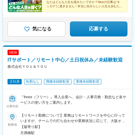
(東京都)、九段下駅、三軒茶屋駅、荻窪駅、春日駅(東京都)、日本
なたはどんな人生を描きたいですか？Webの仕事は“キ
さえあれば、田舎に住んで農業しながら東京のWeb案件をする
橋駅(東京都)、田町駅(東京都)、下北沢駅、神田駅(東京都)、和歌
ッカケ”に過ぎません！本当に自分らしい人生を歩むため
『半農半エンジニア（？）』みたいな働き方も可能。実際
に、当社で再スタートを切りましょう！
山市駅、紀伊富田駅、新宿西口駅、東池袋駅、二重橋前駅、西早
Respawnにはそれを実行に移しているメンバーがいます（原稿下
稲田駅、北品川駅、汐留駅、とうきょうスカイツリー駅、末広町
部の写真もご覧ください！）。
駅(東京都)、蓮沼駅、稲荷町駅(東京都)、代々木八幡駅、浜松町
駅、銀座駅、井の頭公園駅、大崎広小路駅、代官山駅、下神明
気になる
応募する
駅、高輪ゲートウェイ駅、立川北駅、江古田駅、住吉駅(東京都)、
二子新地駅、麹町駅、奥沢駅、清澄白河駅、西太子堂駅、後楽園
駅、三越前駅、池ノ上駅、新日本橋駅、新宿駅、学習院下駅、内
幸町駅、岩本町駅、京急蒲田駅、京成上野駅、御成門駅、銀座一
NEW
丁目駅、西日暮里駅(舎人ライナー)、高輪台駅、芝公園駅、白金高
ITサポート／リモート中心／土日祝休み／未経験歓迎
輪駅、水道橋駅、立川南駅、新桜台駅、九品仏駅、菊川駅(東京
都)、本郷三丁目駅、茅場町駅、新代田駅
株式会社ＹＯＵ＆ＹＯＵ
正社員
転勤なし
職種未経験歓迎
業種未経験歓迎
『freee（フリー）』導入企業へ、会計・人事労務・勤怠など各サ
ービスの使い方をご案内します。
仕事内容
【リモート勤務について】業務はリモートワークを中心に行って
いますが、チームでの打ち合わせや業務状況に応じて、大阪オフ
勤務地
ィスへ出社いただく日があります。※フルリモート勤務ではありま
【最寄り駅】
せん【在宅勤務のサポート内容】パソコンやモニターなど、リモ
天満橋駅