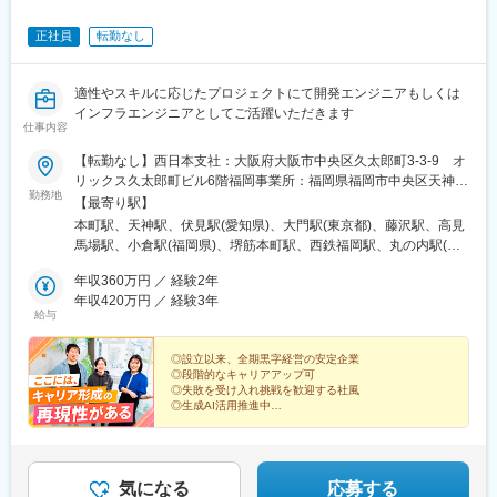
駅、芝浦ふ頭駅、九段下駅、銀座一丁目駅、東銀座駅、水天宮前
正社員
転勤なし
駅、横浜駅、大阪駅、北浜駅(大阪府)、中之島駅、大阪ビジネスパ
ーク駅、近鉄名古屋駅、大須観音駅、車道駅、天神南駅、呉服町
駅(福岡県)、中央区役所前駅、膳所駅
適性やスキルに応じたプロジェクトにて開発エンジニアもしくは
インフラエンジニアとしてご活躍いただきます
仕事内容
【転勤なし】西日本支社：大阪府大阪市中央区久太郎町3-3-9 オ
リックス久太郎町ビル6階福岡事業所：福岡県福岡市中央区天神4-
勤務地
1-17 博多天神ビル8階中部支社：愛知県名古屋市中区錦2-18-5
【最寄り駅】
白川第6ビル4階本社：東京都港区芝大門1-16-3 芝大門116ビル
本町駅、天神駅、伏見駅(愛知県)、大門駅(東京都)、藤沢駅、高見
鎌倉事業部：神奈川県藤沢市藤沢496 藤沢森井ビル6階鹿児島事業
馬場駅、小倉駅(福岡県)、堺筋本町駅、西鉄福岡駅、丸の内駅(愛
所：鹿児島県鹿児島市東千石町1-1 第8川北ビル2階北九州事業
知県)、浜松町駅、石上駅、天文館通駅、平和通駅、心斎橋駅、中
所：福岡県北九州市小倉北区京町3-1-1 セントシティ7階※全国に
年収360万円 ／ 経験2年
洲川端駅、御成門駅、加治屋町駅、旦過駅
案件あり※リモート勤務なども検討しながら、スキル・経験・ご希
年収420万円 ／ 経験3年
給与
望に合ったプロジェクトへと参画していただきます。
◎設立以来、全期黒字経営の安定企業
◎段階的なキャリアアップ可
◎失敗を受け入れ挑戦を歓迎する社風
◎生成AI活用推進中
◎入社時に有給休暇最大で3日分付与
気になる
応募する