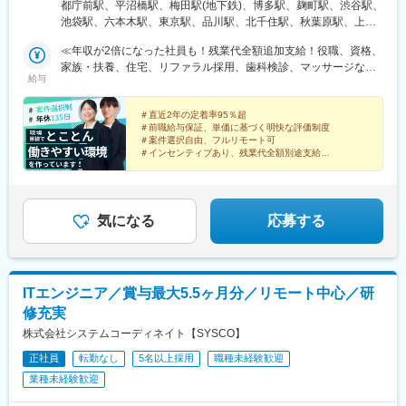
浜オフィス神奈川県横浜市西区浅間町1丁目4番3号 ウィザード
都庁前駅、平沼橋駅、梅田駅(地下鉄)、博多駅、麹町駅、渋谷駅、
ビル402■大阪オフィス大阪府大阪市北区角田町8番1号 大阪梅田
池袋駅、六本木駅、東京駅、品川駅、北千住駅、秋葉原駅、上野
ツインタワーズ・ノース19階★2026年8月オープン！■福岡オフィ
駅、豊洲駅、日本橋駅(東京都)、目黒駅、高田馬場駅、錦糸町駅、
ス(2026.08/01オープン予定)福岡県福岡市博多区博多駅中央街8番
≪年収が2倍になった社員も！残業代全額追加支給！役職、資格、
葛西駅、中野駅(東京都)、荻窪駅、亀有駅、国立駅、町田駅、赤羽
1号 JRJP博多ビル3階★現在希望者のリモートワーク率は
家族・扶養、住宅、リファラル採用、歯科検診、マッサージなど
駅、下北沢駅、東久留米駅、八王子駅、国分寺駅、練馬駅、立川
給与
98％！40人がフルリモートワーク、4人がハイブリッド(週4日リ
独自の手当が充実！≫★前職給与保証月給32万4000円～80万円＋
駅、吉祥寺駅、綾瀬駅、大山駅(東京都)、小平駅、多摩センター
モート、週1日出勤)★本人希望でフル出勤しているエンジニアも
インセンティブ※経験、能力などを考慮の上、優遇します≪明快な
駅、蒲田駅、昭島駅、豊田駅、玉川上水駅、青梅駅、武蔵小金井
います
評価制度＆社員の貢献をきちんと待遇に反映≫単価に基づいた、
＃直近2年の定着率95％超
駅、調布駅、川口駅、川越駅、所沢駅、越谷駅、草加駅、春日部
＃前職給与保証、単価に基づく明快な評価制度
クリアで明快な評価制度です。単価アップ＝収入アップなので、
駅、上尾駅、熊谷駅、浦和駅、新座駅、狭山市駅、入間市駅、三
＃案件選択自由、フルリモート可
スキルアップへの意欲が自然に高まります。さらにリーダーなど
郷駅(埼玉県)、深谷駅、朝霞台駅、戸田駅(埼玉県)、ふじみ野駅、
＃インセンティブあり、残業代全額別途支給
チームへ貢献を加味して加算します！
＃残業月平均7h以内、年間休日135日以上
鴻巣駅、坂戸駅(埼玉県)、八潮駅、志木駅、飯能駅、久喜駅、大宮
＃服装・髪型自由、副業可
駅(埼玉県)、本八幡駅(総武線)、船橋駅、松戸駅、市川駅、柏駅、
＃週報日報など社内業務なし
五井駅、千葉駅、流山おおたかの森駅、八千代台駅、習志野駅、
浦安駅(千葉県)、愛宕駅(千葉県)、木更津駅、成田駅、我孫子駅、
気になる
応募する
鎌ケ谷駅、印西牧の原駅、四街道駅、銚子駅、溝の口駅、藤沢
駅、横須賀駅、上溝駅、川崎駅、平塚駅、茅ケ崎駅、大和駅(神奈
川県)、本厚木駅、小田原駅、鎌倉駅、秦野駅、座間駅、伊勢原
駅、逗子駅、三崎口駅、長野駅、松本駅、上田駅、佐久平駅、飯
ITエンジニア／賞与最大5.5ヶ月分／リモート中心／研
田駅(長野県)、豊科駅、中野松川駅、飯山駅、須坂駅、広丘駅、甲
修充実
府駅、竜王駅、石和温泉駅、富士山駅、山梨市駅、都留市駅、韮
崎駅、大月駅、富山駅、越中中川駅、砺波駅、黒部駅、魚津駅、
株式会社システムコーディネイト【SYSCO】
滑川駅、金沢駅、福井駅(福井県)、敦賀駅、浜松駅、静岡駅、富士
正社員
転勤なし
5名以上採用
職種未経験歓迎
駅、沼津駅、磐田駅、藤枝駅、岡崎駅、豊橋駅、名古屋駅、刈谷
業種未経験歓迎
市駅、名鉄一宮駅、三河安城駅、金山駅(愛知県)、伏見駅(愛知
県)、岐阜駅、各務ケ原駅、多治見駅、可児駅、四日市駅、津駅、