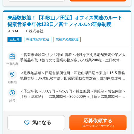
れば指摘します。
（3）品質保証
未経験歓迎！【和歌山／田辺】オフィス関連のルート
開発チームの成果物に対し、品質判定を目的としたテストを実
提案営業◆年休123日／富士フィルムの研修制度
行。テストの際に脆弱性や不具合を発見した場合は、再現手順を
確認し、どのような動きが問題なのかを記録して開発者に報告し
ＡＳＭＩＬＥ株式会社
ます。最終的に成果物がリリース判定基準を満たした際に、品質
正社員
職種未経験歓迎
業種未経験歓迎
保証を宣言することで成果物をリリースします。
（4）障害分析
～営業未経験OK！／和歌山密着・地域を支える老舗安定企業／大
リリース後に発覚した障害に対し、リリース前に発見できなかっ
手製品を取り扱うので営業の幅が広い／残業20h程・土日祝休
た原因を分析し、分析結果を開発リーダーにフィードバックし不
仕事内容
み・ノルマなし～
具合の再発防止案を検討することで品質を向上します。
＜勤務地詳細＞田辺営業所住所：和歌山県田辺市東山1-15-5 勤務
■業務内容：
地最寄駅：JR木紀勢本線／田辺駅受動喫煙対策：敷地内喫煙可能
■サービスの強み
・和歌山県内の既存顧客へのルート営業（業務システム・OA機器
勤務地
場所あり変更の範囲：会社の定める事業所
「ISM CloudOne」は80000社以上に導入され、7年連続国内シェ
など）を担当いただきます。
アNo.1です。まだクラウド市場が未開拓であった時にいち早く同
＜予定年収＞308万円～425万円＜賃金形態＞月給制＜賃金内訳＞
サービスの開発・参入に成功し、大手顧客を始めとした多くの顧
月額（基本給）：220,000円～300,000円＜月給＞220,000円～
■具体的には…
客を最初に獲得できた事が背景となっています。サービスの強み
給与
300,000円＜昇給有無＞有＜残業手当＞有＜給与補足＞賞与年２
・定期訪問（お客様の業務状況やお困りごとをヒアリング）
としてエンドポイントセキュリティを担っており、完全クラウド
回（6月・12月） 昨年度実績2.0ヶ月分賃金はあくまでも目安の
・業務の効率化や、快適なオフィス環境づくりに向けた商材の提
で国際化にも対応している（オンプレミスの場合海外端末は別に
金額であり、選考を通じて上下する可能性があります。月給(月額)
案
なる）ため海外顧客含めて利用できる点も他社でカバーできない
は固定手当を含めた表記です。
・既存機器の入れ替え
応募依頼する
強みです。
気になる
・トラブル対応
（エージェントサービス）
※既存営業9割、新規営業1割
■働きやすい環境