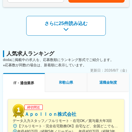
当を含めた表記です。
・未経験でも安心の手厚い研修制度あり
理を加え、環境・災害対策、国土管理、行政業務のDX化等の各分
野において、空間情報を活用した課題解決の提案に取り組んでい
■評価方法
ます。業界未経験の方でも独り立ちまで先輩社員が教育係として
チーム全体で目標を追いかけて頂きます！チーム達成した際は、
しっかりフォロー。安心して業務に取り組んでいただくことが可
さらに25件読み込む
賞与や報奨金をご準備していますので、やりがいを持って取り組
能です。
んでいただけます。
■当社について：
■特徴・魅力
創業70年以上、売上高550億円以上を誇る、空間情報技術のパイ
フジフィルムビジネスイノベーションの製品を主軸として、業務
オニア企業です。
の基幹システムやDX（デジタルトランスフォーメーション）化の
長年培ってきた測量・計測技術、コンサルティング技術、システ
人気求人ランキング
為のシステムや機器の提案、オフィスリノベーションに至るまで
ム技術を融合し、「人々が社会生活をしていくための安心・安
dodaに掲載中の求人を、応募数順にランキング形式でご紹介します。
幅広い提案が出来ます。
全・快適を創造する企業」として、地理空間情報を基本に様々な
※応募数が同数の場合は、新着順に表示しています。
分野で社会貢献をしています。
更新日：
2026/8/7（金）
変更の範囲：会社の定める業務
「防災・減災」「国土管理」「インフラ管理」「環境保全」
「DX・分析」「海外展開」の6事業で社会システムの構築に貢献
和歌山県
退職金制度
IT・通信業界
し、ASEANや開発途上国へのサービス提供も行っています。
変更の範囲：会社の定める業務
締切間近
Ａｐｏｌｌｏｎ株式会社
データ入力スタッフ／フルリモート・在宅OK／賞与最大年3回
【フルリモート・完全在宅勤務OK】自宅など、全国どこでもあなたが働きやすい場所で働けます★転居を伴う転勤なし★全国47都道府県どこからでも応募OK【本社】東京都新宿区山吹町130番地の15 茜ビル2-A＜アクセス＞有楽町線「江戸川橋駅」、東西線「東西線」より徒歩10分※受動喫煙対策：あり
年収480万円（経験5年／リーダー） 年収400万円（経験3年／メンバー）