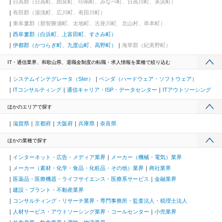
日高郡（日高町、由良町、印南町、みなべ町、日高川町、美浜町）
有田郡（湯浅町、広川町、有田川町）
東牟婁郡（那智勝浦町、太地町、古座川町、北山村、串本町）
西牟婁郡（白浜町、上富田町、すさみ町）
伊都郡（かつらぎ町、九度山町、高野町）
海草郡（紀美野町）
IT・通信業界、和歌山県、退職金制度の転職・求人情報を業種で絞り込む
システムインテグレータ（SIer）
ベンダ（ハードウェア・ソフトウェア）
ITコンサルティング
通信キャリア・ISP・データセンター
ITアウトソーシング
ほかのエリアで探す
滋賀県
京都府
大阪府
兵庫県
奈良県
ほかの業種で探す
インターネット・広告・メディア業界
メーカー（機械・電気）業界
メーカー（素材・化学・食品・化粧品・その他）業界
商社業界
医薬品・医療機器・ライフサイエンス・医療系サービス
金融業界
建設・プラント・不動産業界
コンサルティング・リサーチ業界・専門事務所・監査法人・税理士法人
人材サービス・アウトソーシング業界・コールセンター
小売業界