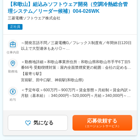
・保守点検：センサーや電池の交換。
【和歌山】組込みソフトウェア開発（空調冷熱総合管
変更の範囲：会社の定める業務
・その他：緊急対処、巡回、警備強化の提案等
理システム／リーダー候補）004-026WK
三菱電機ソフトウエア株式会社
■セコムで働く魅力
★評価制度※平均年収621万
正社員
資格級や年齢により毎年昇給のチャンスがあります。自身の頑張
りが給与として評価される仕組みです。
★プライベートと両立
～開発言語不問／三菱電機G／フレックス制度有／年間休日120日
年間を通して自由な時期に取得できる柔軟な休暇制度「フレック
以上で大型連休もあり◎～
仕事内容
ス休暇（毎年連続最長10日間と6日間の2回）」や「リフレッシュ
休暇（10年ごと2週間）」を設けています。住み慣れた地域でラ
■募集背景：
＜勤務地詳細＞和歌山事業所住所：和歌山県和歌山市手平6丁目5
イフスタイルに合わせた幅広い働き方と長期就業が可能です。
省エネに対する社会の動きもあり、業務用空調（ビル空調）の統
番66号 受動喫煙対策：屋内全面禁煙変更の範囲：会社の定める事
★キャリアステップ
合管理システムのニーズが増えています。ビル全体の統合管理シ
勤務地
業所（リモートワーク含む）
【最寄り駅】
入社後は「警備職、営業職、事務職」などでそれぞれのキャリア
ステムがクラウドとつながり、物件全体の故障監視も可能になり
宮前駅、田中口駅、神前駅(和歌山県)
を歩むことが可能です。
システム開発ニーズが増えていることによる増員募集です。
※社員の声：
＜予定年収＞600万円～900万円＜賃金形態＞月給制＜賃金内訳＞
https://www.secom.co.jp/recruit/01/style/interview01.html
■業務内容：
月額（基本給）：340,000円～520,000円＜月給＞340,000円～
三菱電機の業務用エアコン数十台～数百台について、個々の空調
給与
520,000円＜昇給有無＞有＜残業手当＞有＜給与補足＞※年収：月
■研修制度
機のスケジュール運転や状態監視・制御などを管理するシステム
給×12ヶ月＋賞与＋残業代（25h相当）にて算出しています。※一
座学も含めた研修とOJT期間（約３か月）を用意、その後も入社6
の開発をご担当いただきます。
定の職群以上は時間外定額払いを月額に含む (時間外定額払いを超
か月で基礎研修、1年半で中堅研修、3～5年で管理職研修等手厚
過する分は追加支給）■給与改定：年1回（4月）■賞与：年2回賃
応募依頼する
く研修をご用意しています。
■業務詳細：
気になる
金はあくまでも目安の金額であり、選考を通じて上下する可能性
・入社後研修詳細
（エージェントサービス）
◇システムコントローラと呼ばれる専用ハードウェアを扱う組込
があります。月給(月額)は固定手当を含めた表記です。
期間：4泊5日
みソフトウェア開発
場所：当社の研修施設セコムHDセンター
◇要求仕様を基に、概略設計から機能試験（3～5名程度のチーム