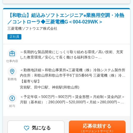
※案件によりますが、数名で対応する小規模な開発が多くあり、グ
だく事もございます。
ループ内で役割分担しながら進めます。
※まずは開発業務を中心に携わり、製品理解を深めながら、段階的
変更の範囲：原則採用時の業務内容を変更する可能性無。但し本
【和歌山】組込みソフトエンジニア※業務用空調・冷熱
に仕様検討など上流工程にも関与いただくことを想定していま
人のキャリアアップに伴う業務内容・役職の変更の可能性有
／コントローラ◆三菱電機G＜004-029WK＞
す。
三菱電機ソフトウエア株式会社
■開発環境：
正社員
◇開発環境／Visual Studio
◇使用言語／C#／.NET
～長期的な製品開発にじっくり取り組める環境／高い技術、充実
■製品例：
した教育環境／安心して長く働ける福利厚生◎～
◇空調・冷熱
仕事内容
◇センシング技術、インバータ制御技術
■業務内容：
＜勤務地詳細＞和歌山事業所※三菱電機（株）冷熱システム製作所
◇三菱電機製の業務用空調・冷熱システムにおける、システムコ
内住所：和歌山県和歌山市手平6丁目5番66号 三菱電機（株）冷熱
■当ポジションの魅力：
ントローラ向け組込みソフトウェア開発を担当します。
勤務地
システム製作所 内受動喫煙対策：屋内全面禁煙変更の範囲：会社
【三菱電機との密な協業環境】
【最寄り駅】
◇三菱電機が作成する要求仕様をもとに、以下の工程をチームで
の定める事業所（リモートワーク含む）
◎三菱電機和歌山事業所内で業務を行っており、三菱電機社員も
宮前駅、田中口駅、神前駅(和歌山県)
分担しながら進めていきます。
含めた連携メンバーと対面やTeamsを活用したスピーディな意思
＜予定年収＞500万円～900万円＜賃金形態＞月給制＜賃金内訳＞
疎通が可能です。
■具体的には：
月額（基本給）：280,000円～520,000円＜月給＞280,000円～
◎和歌山以外の事業所との連携も実施しており、必要に応じて出
◇業務用空調・冷熱システムのシステムコントローラ向け組込み
給与
520,000円＜昇給有無＞有＜残業手当＞有＜給与補足＞■給与改
張も組み入れ、コミュニケーションを大切にしています。
ソフトウェア開発
定：年1回（4月）■賞与：年2回賃金はあくまでも目安の金額であ
【製品・現場に直結するアプリならではのやりがい】
（制御・状態監視を中心とした機能開発）
り、選考を通じて上下する可能性があります。月給(月額)は固定手
◎一般的な業務システムではなく、実際の製品開発・生産現場の
◇要求仕様をもとにした、設計・実装・機能試験業務
当を含めた表記です。
方々を支えるアプリケーション開発に携わり、フィードバックが
応募依頼する
◇通信機能を含む製品開発における、関連ロジックの実装
気になる
得られます。
（エージェントサービス）
◇開発に関するドキュメント作成、レビュー対応