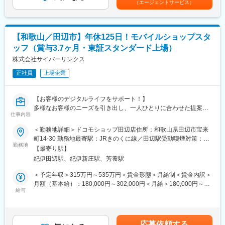
（エージェントサービス）
高の顧客体験』をご提供します。
くまでも目安の金額であり、選考を通じて上下する可能性があり
で、組込みエンジニアとしての基礎体力・応用力を高められ、セ
ます。月給(月額)は固定手当を含めた表記です。
キュリティ技術など最新の情報や技術を体得し専門性を高めるチ
★ショップスタッフの一日
ャンスがあります。
8:20 出社（専用駐車場があり、車通勤のスタッフが多いで
◎業務理解が進んだ段階で、個々の特性に応じてチームの取りま
【和歌山／田辺市】年休125日！モバイルショップスタ
す）
とめや後輩フォローなど、役割の幅を広げていくことを想定して
ッフ（賞与3.7ヶ月・東証スタンダード上場）
8:30～開店準備（店舗内の清掃・機器の立ち上げ 等）
います。
8:45～朝礼（売上確認・連絡事項等の共有）
株式会社サイバーリンクス
【教育・成長支援】
9:00～開店 機種変更対応
◎三菱電機グループ研修や社外研修を活用し、興味のある技術分
正社員
上場企業
13:00～休憩
野を学び、業務へ反映することが可能です。
14:00～お客様への操作説明・故障対応など
18:00 閉店 〆作業して業務終了
変更の範囲：会社の定める業務
【お客様のデジタルライフをサポート！】
多様なお客様のニーズを引き出し、一人ひとりに合わせた提案を
★入社後のサポート
仕事内容
行うことで、お客様の快適な「くらし」を支えることが、ショッ
まずは受付業務のサポートから。窓口業務を行う先輩の後ろにつ
プスタッフとしてのミッションです。
＜勤務地詳細＞ドコモショップ田辺店住所：和歌山県田辺市宝来
き、内容をメモするなどして覚えていきます。わからないことは
町14-30 勤務地最寄駅：JRきのくに線／田辺駅受動喫煙対策：敷
何でも先輩に聞いてください！
(1)携帯電話サポート
勤務地
地内全面禁煙変更の範囲：会社の定める事業所（リモートワーク
Web学習や先輩とのロールプレイングなどしっかり研修を行い、
【最寄り駅】
(2)携帯端末の販売、料金プランの見直しやおすすめサービスの提
含む）
半年後ぐらいには窓口業務への独り立ちになります。
紀伊田辺駅、紀伊新庄駅、芳養駅
案
(3)ライフデザインサポート
＜予定年収＞315万円～535万円＜賃金形態＞月給制＜賃金内訳＞
★スタッフ限定の特典あり！
（LINE・カメラなどのアプリ利用方法のレクチャーなど、お客
月額（基本給）：180,000円～302,000円＜月給＞180,000円～
通信料半額サポート／スポンサー企業優待／ドコモサービス使い
さまの暮らしのサポートを行います。）
給与
302,000円＜昇給有無＞有＜残業手当＞有＜給与補足＞※想定年収
放題／dポイント報奨制度／制服支給 など
は残業月20hが発生した場合の年収を記載。【賞与】年2回（6,12
また地域密着型の接客として、店舗イベントの開催、近隣のイベ
月） 2025年実績3.7カ月【昇給】年1回（4月）【モデル年収（時
変更の範囲：会社の定める業務
ント会場（スーパーなど）に来店されるお客様への対応や、店内
間外20時間の場合）】・20歳 一般スタッフ 330万円・30歳
応募依頼する