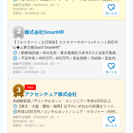
掲載予定期間：
2026/6/18（木）
〜
2026/8/19（水）
気になる
更新日：
2026/6/18（木）
株式会社SmartHR
【フルリモート／土日祝休】カスタマーサポート※チャット対応中
心◆人事労務SaaS”SmartHR"
＜勤務地詳細＞本社住所：東京都港区六本木3-2-1 住友不動産六本木グランドタワー勤務地最寄駅：東京メトロ南北線／六本木一丁目駅受動喫煙対策：屋内全面禁煙変更の範囲：会社の定める事業所（リモートワーク含む）
＜予定年収＞406万円～602万円＜賃金形態＞月給制＜賃金内訳＞月額（基本給）：212,480円～315,200円その他固定手当/月：5,000円固定残業手当/月：77,520円～114,800円（固定残業時間45時間0分/月）超過した時間外労働の残業手当は追加支給＜月給＞295,000円～435,000円（一律手当を含む）＜昇給有無＞有＜残業手当＞有賃金はあくまでも目安の金額であり、選考を通じて上下する可能性があります。月給(月額)は固定手当を含めた表記です。
掲載予定期間：
2026/6/29（月）
〜
2026/9/27（日）
気になる
更新日：
2026/6/29（月）
New
アクセンチュア株式会社
未経験歓迎／ITコンサルタント・エンジニア／年休120日以上
【東京・大阪・愛知・福岡】以下のいずれかの所属オフィスもしくは各エリアのプロジェクト先 所属オフィス：■赤坂インターシティ■関西オフィス■アクセンチュア・アドバンスト・テクノロジーセンター名古屋■福岡オフィス※詳細は勤務地一覧よりご覧いただけます。※所属オフィスを問わずプロジェクトにより、国内出張、海外出張の可能性があります【魅力ポイント│世界の知恵を活用】世界中のベストプラクティスがデータベースに集約されており、数多くの事例や社員の知恵を活用できます。日本では前例のない案件でも、世界各国の社員からオンライン・オフライン（海外出張）問わず、気軽にアドバイスを受けることができます。★ この求人のPOINT ★￣￣V￣￣￣￣￣￣￣￣￣＃世界約78万人規模の大手基盤で安定性◎若手から裁量大きく挑戦・成長できる環境＃土日祝休／連続5日以上の休暇取得も可能！／フルフレックス（コアタイムなし）＃コンサル・IT未経験者向けの手厚い研修◎／メンター制度もあるため安心してチャレンジOK！
年収1200万円／コンサルタント／シニア・マネジャー（40代） 年収1000万円／テクノロジーアーキテクト（30代）
掲載予定期間：
2026/6/25（木）
〜
2026/8/26（水）
気になる
更新日：
2026/7/1（水）