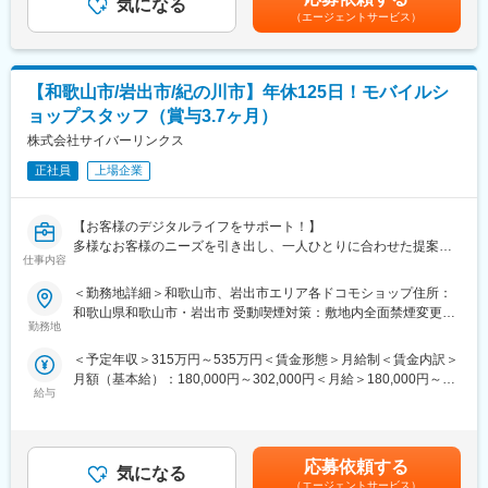
のPOP掲示やお客様向けメール配信など多岐に渡る業務から『最
気になる
副店長 450万円・40歳 店長 600万円賃金はあ
（エージェントサービス）
高の顧客体験』をご提供します。
くまでも目安の金額であり、選考を通じて上下する可能性があり
ます。月給(月額)は固定手当を含めた表記です。
★ショップスタッフの一日
9:20 出社（専用駐車場があり、車通勤のスタッフが多いで
【和歌山市/岩出市/紀の川市】年休125日！モバイルシ
す）
ョップスタッフ（賞与3.7ヶ月）
9:30～開店準備（店舗内の清掃・機器の立ち上げ 等）
9:45～朝礼（売上確認・連絡事項等の共有）
株式会社サイバーリンクス
10:00～開店 機種変更対応
正社員
上場企業
13:00～休憩
14:00～お客様への操作説明・故障対応など
19:00 閉店 〆作業して業務終了
【お客様のデジタルライフをサポート！】
多様なお客様のニーズを引き出し、一人ひとりに合わせた提案を
★入社後のサポート
仕事内容
行うことで、お客様の快適な「くらし」を支えることが、ショッ
まずは受付業務のサポートから。窓口業務を行う先輩の後ろにつ
プスタッフとしてのミッションです。
＜勤務地詳細＞和歌山市、岩出市エリア各ドコモショップ住所：
き、内容をメモするなどして覚えていきます。わからないことは
和歌山県和歌山市・岩出市 受動喫煙対策：敷地内全面禁煙変更の
何でも先輩に聞いてください！
(1)携帯電話サポート
勤務地
範囲：会社の定める事業所（リモートワーク含む）
Web学習や先輩とのロールプレイングなどしっかり研修を行い、
(2)携帯端末の販売、料金プランの見直しやおすすめサービスの提
半年後ぐらいには窓口業務への独り立ちになります。
＜予定年収＞315万円～535万円＜賃金形態＞月給制＜賃金内訳＞
案
月額（基本給）：180,000円～302,000円＜月給＞180,000円～
(3)ライフデザインサポート
★スタッフ限定の特典あり！
給与
302,000円＜昇給有無＞有＜残業手当＞有＜給与補足＞※想定年収
（LINE・カメラなどのアプリ利用方法のレクチャーなど、お客
通信料半額サポート／スポンサー企業優待／ドコモサービス使い
は残業月20hが発生した場合の年収を記載。【賞与】年2回（6,12
さまの暮らしのサポートを行います。）
放題／dポイント報奨制度／制服支給 など
月） 2025年実績3.7カ月【昇給】年1回（4月）【モデル年収（時
間外20時間の場合）】・20歳 一般スタッフ 330万円・30歳
また地域密着型の接客として、店舗イベントの開催、近隣のイベ
応募依頼する
変更の範囲：会社の定める業務
気になる
副店長 450万円・40歳 店長 600万円賃金はあ
ント会場（スーパーなど）に来店されるお客様への対応や、店内
（エージェントサービス）