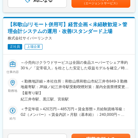
て上下する可能性があります。月給(月額)は固定手当を含めた表記
せて働けます。産前産後休暇、育児休業からの復帰率が100％。
（エージェントサービス）
以下の業務の中から、決算業務を基盤に、ご経験に応じて管理会
です。
最近は男性の育休取得者も徐々に増えてきています。
計や業務改善に挑戦し、将来的には経営支援まで担うポジション
として段階的に役割を拡大していただきます。
変更の範囲：会社の定める業務
〈ご入社後お任せする業務内容〉
【和歌山/リモート併用可】経営企画＜未経験歓迎＞管
・月次／年次決算実務
理会計システムの運用・改善/スタンダード上場
・売掛金／買掛金管理、入出金管理
・経費精算チェック／承認
株式会社サイバーリンクス
・固定資産管理、減価償却、台帳管理
正社員
上場企業
・資金繰り管理
・税理士、金融機関との折衝
・会計システム（マネーフォワード・勘定奉行）対応
～小売向けクラウドサービスは全国の食品スーパーでシェア率約
・財務分析、経営レポート作成
30％／「定常収入」を柱とした安定した収益モデルを確立／時間
仕事内容
単位有休・時差出勤・リモート勤務制度あり～
〈将来的にお任せしたい業務内容〉
＜勤務地詳細＞本社住所：和歌山県和歌山市紀三井寺849-3 勤務
・原価計算（無形固定資産）および資産計上フロー構築
■募集背景：
地最寄駅：JR線／紀三井寺駅受動喫煙対策：屋内全面禁煙変更の
・税務調査対応、予算策定、実績管理
更なる事業成長に向け戦略的な事業運営が求められている中、企
勤務地
範囲：会社の定める事業所
・グループ連結決算、業務効率化推進
【最寄り駅】
業価値向上のため次世代の経営企画メンバーを募集します。
紀三井寺駅、黒江駅、宮前駅
長期的には課内の様々な業務をお任せしますが、入社直後は既存
■組織構成
メンバーとともに組織別・サービス別収支管理を行う管理会計シ
＜予定年収＞420万円～485万円＜賃金形態＞月給制資格等級：
財務経理チームは東京にチームリーダー1名（60代後半）、メン
ステムの運用・改善を担当いただきます。
G2（メンバー）＜賃金内訳＞月額（基本給）：240,000円～
バー1名（40代後半）、白浜本社にメンバー3名（50代後半・50代
給与
275,000円＜月給＞240,000円～275,000円＜昇給有無＞有＜残業
前半・20代半ば）が在籍しています。
【主な業務内容】
手当＞有＜給与補足＞※予定年収は残業代20時間込みの金額を示
東京ではグループ会社のQuality Cloud株式会社の対応を、白浜で
・管理会計システム（ローコードツール）の運用・改善（画面設
しています【賞与】年間2回（6月/12月、昨年度実績:3.7ヶ月)※4
は自社の対応を行っておりますが、採用に伴い業務振り分けを変
計など）
年連続賞与月数UP【昇給】年間1回 4月賃金はあくまでも目安の
更する可能性もあります。東京と白浜とで頻繁にオンラインツー