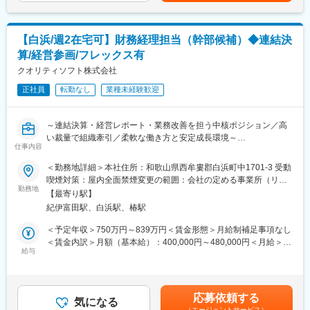
・開発プロジェクトの進行管理
■サービスの強み
【白浜/週2在宅可】財務経理担当（幹部候補）◆連結決
「ISM CloudOne」は80000社以上に導入され、7年連続国内シェ
算/経営参画/フレックス有
アNo.1です。まだクラウド市場が未開拓であった時にいち早く同
サービスの開発・参入に成功し、大手顧客を始めとした多くの顧
クオリティソフト株式会社
客を最初に獲得できた事が背景となっています。サービスの強み
正社員
転勤なし
業種未経験歓迎
としてエンドポイントセキュリティを担っており、完全クラウド
で国際化にも対応している（オンプレミスの場合海外端末は別に
なる）ため海外顧客含めて利用できる点も他社でカバーできない
～連結決算・経営レポート・業務改善を担う中核ポジション／高
強みです。
い裁量で組織牽引／柔軟な働き方と安定成長環境～
仕事内容
■働きやすい環境
当社は、企業のIT資産管理やセキュリティ対策を支援する自社
＜勤務地詳細＞本社住所：和歌山県西牟婁郡白浜町中1701-3 受動
残業20～30時間程度で年休125日（土日祝休）で、有給取得もし
SaaS製品を展開しています。主力サービス「ISM CloudOne」は
喫煙対策：屋内全面禁煙変更の範囲：会社の定める事業所（リモ
やすいため、各々のライフステージに合わせて働けます。産前産
導入社数80,000社以上、7年連続国内シェアNo.1を誇り、多くの
勤務地
ートワーク含む）
後休暇、育児休業からの復帰率が100％。最近は男性の育休取得
【最寄り駅】
企業のIT環境を支えています。
者も徐々に増えてきています。
紀伊富田駅、白浜駅、椿駅
■採用背景
＜予定年収＞750万円～839万円＜賃金形態＞月給制補足事項なし
■入社後の流れ
事業拡大とホールディングス化に伴い、連結決算や財務分析機能
＜賃金内訳＞月額（基本給）：400,000円～480,000円＜月給＞
OJT形式で業務を習得いただきます。現職メンバーのフォロー体
の強化が急務となっております。経営に近い立場で意思決定を支
給与
400,000円～480,000円＜昇給有無＞有＜残業手当＞有＜給与補足
制や研修は充実しています。 将来的にはスペシャリストやマネジ
える人材を迎え、組織の中核として活躍いただきたく増員募集で
＞※基本給とは別途、残業手当全額支給※年収は20h/月残業想定の
メントも目指せるポジションとなります。
す。
年収イメージとなります■給与改定：年1回（7月）■賞与：年2回
（6月、12月）賃金はあくまでも目安の金額であり、選考を通じ
■当社について
応募依頼する
■業務内容
気になる
て上下する可能性があります。月給(月額)は固定手当を含めた表記
当社の製品は、非常に性能がよく、安価である為、売上が好調で
（エージェントサービス）