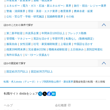
外食産業・飲食業界
運輸・物流業界
エネルギー（電力・ガス・石油・新エネルギー）業界
旅行・宿泊・レジャー業界
警備・清掃業界
理容・美容・エステ業界
教育業界
農林水産・鉱業
公社・官公庁・学校・研究施設
冠婚葬祭業界
その他
ほかのこだわり条件で探す
第二新卒歓迎
外資系企業
年間休日120日以上
フレックス勤務
管理職・マネジャー
英語を活かす
学歴不問
転勤なし（勤務地限定）
服装自由
女性活躍
社宅・家賃補助制度
上場企業
中国語を活かす
残業20時間未満
完全週休2日制
職種未経験歓迎
土日祝休み
原則定時退社
海外出張あり
U・Iターン支援あり
ほかの固定給で探す
固定給25万円以上
固定給35万円以上
転職・求人doda（デューダ）トップ
関西
和歌山県
IT・通信業界
退職金制度の転職・求人情報
転職サイト dodaをシェア
ヘルプ
会社概要