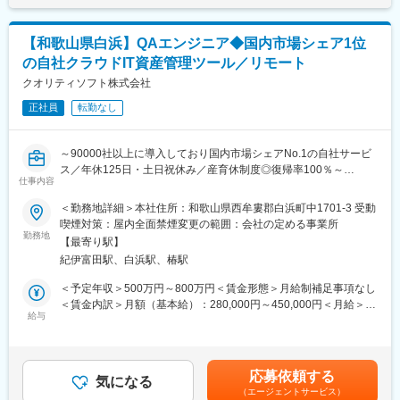
ます。月給(月額)は固定手当を含めた表記です。
高の顧客体験』をご提供します。
変更の範囲：会社の定める業務
【和歌山県白浜】QAエンジニア◆国内市場シェア1位
★ショップスタッフの一日
9:20 出社（専用駐車場があり、車通勤のスタッフが多いで
の自社クラウドIT資産管理ツール／リモート
す）
クオリティソフト株式会社
9:30～開店準備（店舗内の清掃・機器の立ち上げ 等）
9:45～朝礼（売上確認・連絡事項等の共有）
正社員
転勤なし
10:00～開店 機種変更対応
13:00～休憩
～90000社以上に導入しており国内市場シェアNo.1の自社サービ
14:00～お客様への操作説明・故障対応など
ス／年休125日・土日祝休み／産育休制度◎復帰率100％～
18:00 閉店 ※橋本店のみ閉店時間は19時
仕事内容
■業務内容
19:00 〆作業して業務終了
自社クラウドサービスの品質保証を行うQAエンジニアを募集しま
＜勤務地詳細＞本社住所：和歌山県西牟婁郡白浜町中1701-3 受動
す。テレワーク増加に伴いセキュリティ関連のニーズ増加から更
★入社後のサポート
喫煙対策：屋内全面禁煙変更の範囲：会社の定める事業所
なる業績拡大を図るための増員採用です。
まずは受付業務のサポートから。窓口業務を行う先輩の後ろにつ
勤務地
【最寄り駅】
き、内容をメモするなどして覚えていきます。わからないことは
紀伊富田駅、白浜駅、椿駅
【具体的には】※業務フロー一例
何でも先輩に聞いてください！
（1）機能の仕様や内容の確認とテストの計画
Web学習や先輩とのロールプレイングなどしっかり研修を行い、
＜予定年収＞500万円～800万円＜賃金形態＞月給制補足事項なし
企画仕様からユーザーのユースケースとリリース判定基準を策定
半年後ぐらいには窓口業務への独り立ちになります。
＜賃金内訳＞月額（基本給）：280,000円～450,000円＜月給＞
しテスト計画を立てます。企画仕様に不足がある場合は改善要望
給与
280,000円～450,000円＜昇給有無＞有＜残業手当＞有＜給与補足
や仕様バグとしてQA視点で指摘します。
★スタッフ限定の特典あり！
＞※年収は20h/月残業想定の年収イメージとなります■給与改定：
通信料半額サポート／スポンサー企業優待／ドコモサービス使
年1回（7月）■賞与：年2回（6月、12月）賃金はあくまでも目安
（2）開発チームの品質レビュー
い放題／dポイント報奨制度／制服支給 など
の金額であり、選考を通じて上下する可能性があります。月給(月
応募依頼する
開発チームのエンジニアに対して、品質目標を落とし込みます。
気になる
額)は固定手当を含めた表記です。
（エージェントサービス）
また開発チームが設計したテストシナリオをレビューし不足があ
変更の範囲：会社の定める業務