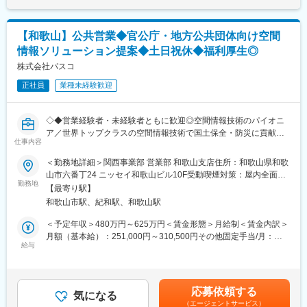
・定時9:00-17:30（残業20時間以内）
■研修 ＼未経験でも安心／
・未経験でも安心の手厚い研修制度あり
（1）入社後は1週間程、当社で研修を実施
【和歌山】公共営業◆官公庁・地方公共団体向け空間
（2）富士フィルムによる研修を2,3日実施致します。
■評価方法
情報ソリューション提案◆土日祝休◆福利厚生◎
（3）その後先輩社員との同行をしながら、3ヶ月～6ヶ月かけて
チーム全体で目標を追いかけて頂きます！チーム達成した際は、
100社～200社のお客様を担当予定です。
株式会社パスコ
賞与や報奨金をご準備していますので、やりがいを持って取り組
んでいただけます。
正社員
業種未経験歓迎
■商材
・OA機器
■特徴・魅力
・業務システム
フジフィルムビジネスイノベーションの製品を主軸として、業務
◇◆営業経験者・未経験者ともに歓迎◎空間情報技術のパイオニ
・オフィス家具
の基幹システムやDX（デジタルトランスフォーメーション）化の
ア／世界トップクラスの空間情報技術で国土保全・防災に貢献／
・ネットワーク機器
為のシステムや機器の提案、オフィスリノベーションに至るまで
仕事内容
官公庁取引8割／世界最高峰の技術有◆◇
幅広い提案が出来ます。
＜勤務地詳細＞関西事業部 営業部 和歌山支店住所：和歌山県和歌
幅広い商材で、お客様の「困った」にワンストップ対応が可能で
■業務概要：
山市六番丁24 ニッセイ和歌山ビル10F受動喫煙対策：屋内全面禁
す。
変更の範囲：会社の定める業務
関西圏の官公庁・地方公共団体向けソリューション提案営業をお
勤務地
煙変更の範囲：会社の定める事業所（リモートワーク含む）
富士フイルムビジネスイノベーション製品の紹介及び、IT機器、
【最寄り駅】
任せします。
ネットワーク提案等で、お客様の業務課題を解決します。
和歌山市駅、紀和駅、和歌山駅
■業務内容：
＜予定年収＞480万円～625万円＜賃金形態＞月給制＜賃金内訳＞
■組織構成
◎GISを活用した行政業務（都市計画・まちづくり等）のDX化
月額（基本給）：251,000円～310,500円その他固定手当/月：
田辺営業所には営業2名、サービスエンジニア2名、営業サポート
◎道路／橋梁／港湾／上下水道など公共インフラのアセットマネ
給与
9,000円～34,000円＜月給＞260,000円～344,500円＜昇給有無＞
女性1名が在籍しています。
ジメント
有＜残業手当＞有＜給与補足＞※世帯状況、経験・スキルに応じ決
定いたします。■昇給：年1回（人事評価による）■賞与：年2回
■はたらき方
■特徴：
（業績により期末支給あり）賃金はあくまでも目安の金額であ
・年間休日123日
応募依頼する
当社は、人工衛星／航空機／ドローン／車両／船舶等から地球上
気になる
り、選考を通じて上下する可能性があります。月給(月額)は固定手
・定時9:00-17:30（残業20時間以内）
（エージェントサービス）
のあらゆる事象を測量／計測。これらの成果(空間情報)に加工・処