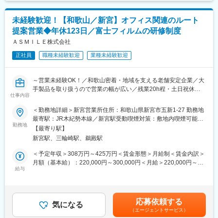
※基本的にテレアポ業務・飛込営業は発生しません。
残業20～30時間程度で年休125日（土日祝休）で、有給取得もし
やすいため、各々のライフステージに合わせて働けます。産前産
未経験歓迎！【和歌山／新宮】オフィス関連のルート
■研修 ＼未経験でも安心／
後休暇、育児休業からの復帰率が100％。最近は男性の育休取得
（1）入社後は1週間程、当社で研修を実施
提案営業◆年休123日／富士フィルムの研修制度
者も徐々に増えてきています。
（2）富士フィルムによる研修を2,3日実施致します。
ＡＳＭＩＬＥ株式会社
20～40代までバランスよく在籍しており、将来的にはマネジメン
（3）その後先輩社員との同行をしながら、3ヶ月～6ヶ月かけて
トも目指せるポジションとなります。
100社～200社のお客様を担当予定です。
正社員
職種未経験歓迎
業種未経験歓迎
変更の範囲：会社の定める業務
■商材
～営業未経験OK！／和歌山密着・地域を支える老舗安定企業／大
・OA機器
手製品を取り扱うので営業の幅が広い／残業20h程・土日祝休
・業務システム
仕事内容
み・ノルマなし～
・オフィス家具
・ネットワーク機器
＜勤務地詳細＞新宮営業所住所：和歌山県新宮市五新1-27 勤務地
■業務内容：
最寄駅：JR木紀勢本線／新宮駅受動喫煙対策：敷地内喫煙可能場
・和歌山県内の既存顧客へのルート営業（業務システム・OA機器
幅広い商材で、お客様の「困った」にワンストップ対応が可能で
勤務地
所あり変更の範囲：会社の定める事業所
【最寄り駅】
など）を担当いただきます。
す。
新宮駅、三輪崎駅、鵜殿駅
富士フイルムビジネスイノベーション製品の紹介及び、IT機器、
■具体的には…
ネットワーク提案等で、お客様の業務課題を解決します。
＜予定年収＞308万円～425万円＜賃金形態＞月給制＜賃金内訳＞
・定期訪問（お客様の業務状況やお困りごとをヒアリング）
月額（基本給）：220,000円～300,000円＜月給＞220,000円～
・業務の効率化や、快適なオフィス環境づくりに向けた商材の提
■組織構成
給与
300,000円＜昇給有無＞有＜残業手当＞有＜給与補足＞賞与年２
案
田辺営業所には営業2名、サービスエンジニア2名、営業サポート
回（6月・12月） 昨年度実績2.0ヶ月分賃金はあくまでも目安の
・既存機器の入れ替え
女性1名が在籍しています。
金額であり、選考を通じて上下する可能性があります。月給(月額)
・トラブル対応
は固定手当を含めた表記です。
応募依頼する
※既存営業9割、新規営業1割
■はたらき方
気になる
（エージェントサービス）
※基本的にテレアポ業務・飛込営業は発生しません。
・年間休日123日