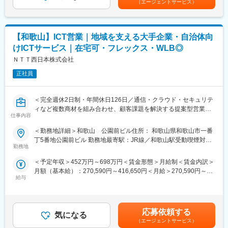
◆働きやすい環境
（エージェントサービス）
40日まで積立が可。年次有給休暇とは別途支給されます。
含めた表記です。
完全週休2日制（土日祝休）残業月平均13時間、ワークライフバ
＜制度3＞テレワーク制度：業務の都合にもよりますがご自身の予
ランスの両立が可能。
定に合わせてテレワークを活用できます。
積極的にリモートワーク、フレックス勤務も導入しており、ライ
【和歌山】ICT営業｜地域を支える大手企業・自治体向
フステージに応じた柔軟な働き方を実現できます。NTTの充実し
変更の範囲：会社の定める業務
た福利厚生制度も利用可能です。
けICTサービス｜在宅可・フレックス・WLB◎
ＮＴＴ西日本株式会社
◆地方創生に貢献
NTT西日本Gが築き上げたお客様との信頼関係のもと、スケールの
正社員
大きいビジネスに挑戦。また地域に根差した事業運営をしてお
り、最先端サービスによる社会課題解決を通じた「地域貢献」を
＜完全週休2日制・年間休日126日／通信・クラウド・セキュリテ
実感できる環境です。
ィなど複数商材を組み合わせ、顧客課題を解決する提案型営業／
仕事内容
NTT西日本の基盤のもと、地域に根差しながら自治体・大手企業
◇どのような仕事？
のDX推進に貢献／フルフレックス・リモート可・残業月平均13H
コンサルティングセールスエンジニア（技術営業）として、営業
＜勤務地詳細＞和歌山 公園前ビル住所： 和歌山県和歌山市一番
で働きやすさも両立◎＞
と連携をしてお客様（大手企業や公官庁）へICTを用いた課題解決
丁5番地公園前ビル 勤務地最寄駅：JR線／和歌山駅受動喫煙対
をお任せ。
勤務地
策：屋内全面禁煙変更の範囲：会社の定める事業所（リモートワ
◇魅力ポイント◇
様々な商材（ネットワーク、サーバーなど）を組み合わせて業務
ーク含む）
＜予定年収＞452万円～698万円＜賃金形態＞月給制＜賃金内訳＞
◆ICT業界未経験から活躍
効率化、DX化、課題解決に向けたフォローします。
月額（基本給）：270,590円～416,650円＜月給＞270,590円～
入社後は基礎を学んだ後に先輩と案件に関わりながら知識を取
給与
416,650円＜昇給有無＞有＜残業手当＞有＜給与補足＞その他手
得。
あなたはお客様からの技術的な質問に答えること、商材の組み合
当・リモートワーク手当／日毎200円〇想定年収は年2回の賞与、
プロジェクトの推進役としてお客様はじめ社内パートナーのセー
わせを検討すること、サービス導入から運用までのフォローなど
残業時間10時間/月の手当が含まれます。賃金はあくまでも目安の
ルスエンジニアや外注先ともコミュニケーション取りながらご活
を行います。はじめてでも知識を身につけていただければ活躍で
金額であり、選考を通じて上下する可能性があります。月給(月額)
躍いただきます。
きる環境です。
応募依頼する
気になる
は固定手当を含めた表記です。
お客様も既存のみ、スパンの長い案件が多いので過程重視の評価
（エージェントサービス）