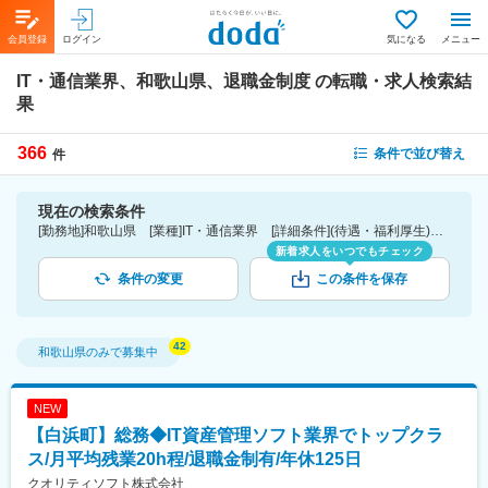
会員登録
ログイン
気になる
メニュー
IT・通信業界、和歌山県、退職金制度
の転職・求人検索結
果
366
条件で並び替え
件
現在の検索条件
[勤務地]和歌山県 [業種]IT・通信業界 [詳細条件](待遇・福利厚生)退職金制度
新着求人をいつでもチェック
条件の変更
この条件を保存
和歌山県
のみで募集中
NEW
【白浜町】総務◆IT資産管理ソフト業界でトップクラ
ス/月平均残業20h程/退職金制有/年休125日
クオリティソフト株式会社