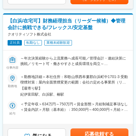
経営層の意思決定を支えるため、連結決算や財務分析を中心にグ
です。
す。IT資産管理ソフトの業界では、No.1の地位です。売上比率が
ループ全体の数値管理を高度化し、経営課題の可視化と改善を推
自社パッケージ100%と非常に安定していることがわかります。
進いただきます。
・グループ連結決算業務
変更の範囲：会社の定める業務
【白浜/在宅可】財務経理担当（リーダー候補）◆管理
・月次、年次決算実務
会計に挑戦できる/フレックス/安定基盤
・財務分析、経営レポート作成
・予算策定、実績管理
クオリティソフト株式会社
・税務調査対応
正社員
転勤なし
業種未経験歓迎
・資金繰り管理
・売掛金、買掛金管理、入出金管理
・会計システム（マネーフォワード・勘定奉行）対応
～年次決算経験から上流業務へ成長可能／管理会計・連結決算に
・業務効率化の推進
挑戦／リモート可・働きやすさと成長環境を両立～
仕事内容
■組織構成
当社は、企業のIT資産管理やセキュリティ対策を支援する自社
＜勤務地詳細＞本社住所：和歌山県西牟婁郡白浜町中1701-3 受動
財務経理チームは東京にチームリーダー1名（60代後半）、メン
SaaS製品を展開しています。主力サービス「ISM CloudOne」は
喫煙対策：屋内全面禁煙変更の範囲：会社の定める事業所（リモ
バー1名（40代後半）、白浜本社にメンバー3名（50代後半・50代
導入社数80,000社以上、7年連続国内シェアNo.1を誇り、多くの
勤務地
ートワーク含む）
前半・20代半ば）が在籍しています。
【最寄り駅】
企業のIT環境を支えています。
東京ではグループ会社のQuality Cloud株式会社の対応を、白浜で
紀伊富田駅、白浜駅、椿駅
は自社の対応を行っておりますが、採用に伴い業務振り分けを変
■採用背景
＜予定年収＞634万円～750万円＜賃金形態＞月給制補足事項なし
更する可能性もあります。東京と白浜とで頻繁にオンラインツー
事業拡大および体制強化に伴う増員募集となります。当社は直近
＜賃金内訳＞月額（基本給）：350,000円～400,000円＜月給＞
ルで繋ぎながら業務を行っております。
ホールディングス化をしており、今後付随して連結決算業務等も
給与
350,000円～400,000円＜昇給有無＞有＜残業手当＞有＜給与補足
必要となるため、リーダー候補として組織を牽引いただける方を
＞※基本給とは別途、残業手当全額支給※年収は20h/月残業想定の
■就業環境
求めています。
年収イメージとなります■給与改定：年1回（7月）■賞与：年2回
業務の状況に応じて週2回の在宅勤務が可能です。残業20～30時
（6月、12月）賃金はあくまでも目安の金額であり、選考を通じ
間程度で有給取得もしやすいため、各々のライフステージに合わ
応募依頼する
■業務内容
気になる