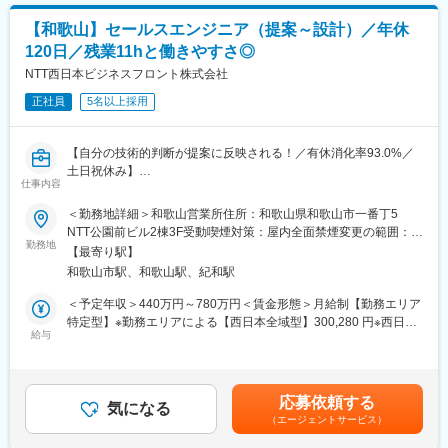
※主要顧客：大学や一般企業、資格団体など
段階的に知識・提案力を身につけられるため、業界未経験の方で
※架電営業もございます。
も安心してスタートできます。
【和歌山】セールスエンジニア（提案～設計）／年休
120日／残業11hと働きやすさ◎
■取扱商材：
◇働き方
◇デジタル証明書発行サービス『CloudCerts』
NTT西日本ビジネスフロント株式会社
フルフレックス（コアタイムなし）・リモートワーク可
紙の証明書の画像データ（jpg、pdfなど）を、ブロックチェーン
残業月平均13時間／完全週休2日制（土日祝）
正社員
5名以上採用
技術により「原本性を持ったデジタル証明書」として発行するサ
ライフステージに応じた柔軟な働き方が可能です。
ービス
変更の範囲：会社の定める業務
【自分の技術的判断が提案に反映される！／有休消化率93.0%／
■入社後について：
土日祝休み】
入社後は課長との同行営業を中心に、商談の進め方や提案ノウハ
仕事内容
弊社は、ICT×DXを活用した新しいビジネス環境のご提案にチャレ
ウを実践的に学んでいただきます。
ンジしようとしています。より深く、広くお客様の価値創造にア
＜勤務地詳細＞和歌山営業所住所：和歌山県和歌山市一番丁5
半年で独り立ち、1年後にはサービスの説明～契約まで完結いただ
プローチしていくために、ICT業界でのSE経験者を募集します。
NTT公園前ビル2棟3F受動喫煙対策：屋内全面禁煙変更の範囲：業
くことを期待します。
勤務地
務内容参照
【最寄り駅】
■職務内容：
■就業環境：
和歌山市駅、和歌山駅、紀和駅
セールスエンジニア職は、技術の専門知識を活かして、課題解決
トラスト事業部では、分からないことがあれば質問しやすく、困
提案からアフターフォローまでを一貫して実施します。
＜予定年収＞440万円～780万円＜賃金形態＞月給制【勤務エリア
っていたらすぐ助けるような文化が根付いています。一年程か
受注後のバック工程だけではなく、営業担当者と連携して案件創
特定型】※勤務エリアによる【西日本全域型】300,280 円※西日本
け、サービスの説明～契約までを進行できる人材に育てていく予
出段階から同行を行うこともあります。
給与
一律＜賃金内訳＞月額（基本給）：272,380円～302,880円＜月給
定です。
お客様の通信環境を事前に把握する「現場調査」や提案受注後の
＞272,380円～302,880円＜昇給有無＞無＜残業手当＞有＜給与補
NWシステム構築時に必要な「基本設計」にも取り組んでいただき
足＞■算出根拠：月額固定給＝基本給＋採用調整手当＋SEスキル
変更の範囲：会社の定める業務
ます。
手当■想定年収（全社平均）：【勤務エリア特定型】440万程度
応募依頼する
気になる
【西日本全域型】610万程度※西日本全域型正社員は業績評価の結
（エージェントサービス）
【勤務エリア特定型社員 就業場所変更の範囲】
果及びグレードアップにより昇給があります（上限あり）賃金は
当面採用時の就業場所とするが、事業戦略上通勤圏内で就業場所