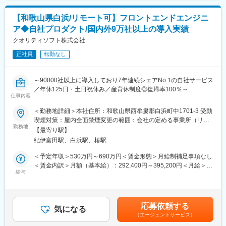
・監視、運用保守を通じ、SaaSの成長を支える継続的な改善や最
変更の範囲：会社の定める業務
適化の実施
【和歌山県白浜/リモート可】フロントエンドエンジニ
・トラフィック増加やデータ量増大に伴うパフォーマンスチュー
ア◆自社プロダクト/国内外9万社以上の導入実績
ニング、キャパシティプランニング
・障害発生時の一次対応、原因究明（トラブルシューティン
クオリティソフト株式会社
グ）、および恒久対応・再発防止策の立案と実行
正社員
転勤なし
・リソース使用状況の分析に基づく、クラウドインフラの継続的
なコスト最適化
～90000社以上に導入しており7年連続シェアNo.1の自社サービス
■本ポジションの特徴
／年休125日・土日祝休み／産育休制度◎復帰率100％～
システムはハイブリッド環境のため、まずは得意な領域からスタ
仕事内容
ートし、将来的にはオンプレミス環境へ挑戦することも歓迎して
■業務内容
＜勤務地詳細＞本社住所：和歌山県西牟婁郡白浜町中1701-3 受動
います！
当社は自社製品のクラウドサービス開発メーカーです。
喫煙対策：屋内全面禁煙変更の範囲：会社の定める事業所（リモ
・自分で率先してクラウド基盤の開発・運用を改善していくこと
担当いただくプロダクトは、ISM CloudOneおよび関連製品です。
勤務地
ートワーク含む）
が可能
【最寄り駅】
国内外55か国以上・9万社以上に導入実績があります。
・運用だけでなく上流工程（設計・構築）や、新サービス立ち上
紀伊富田駅、白浜駅、椿駅
https://www.qualitysoft.com/product/lineup/
げ時の運用企画などにも携われる
＜予定年収＞530万円～690万円＜賃金形態＞月給制補足事項なし
【具体的には】
＜賃金内訳＞月額（基本給）：292,400円～395,200円＜月給＞
■サービスの強み
・要求仕様書を基にした要件定義やシステム設計
給与
292,400円～395,200円＜昇給有無＞有＜残業手当＞有＜給与補足
「ISM CloudOne」は90000社以上に導入され、7年連続国内シェ
・外部仕様に沿ったモジュール設計・システム開発・テスト
＞※年収は20h/月残業想定の年収イメージとなります■給与改定：
アNo.1です。まだクラウド市場が未開拓であった時にいち早く同
・経験が浅いメンバーに対する技術指導
年1回（7月）■賞与：年2回（6月、12月）賃金はあくまでも目安
サービスの開発・参入に成功し、大手顧客を始めとした多くの顧
の金額であり、選考を通じて上下する可能性があります。月給(月
客を最初に獲得できた事が背景です。
応募依頼する
■サービスの強み
気になる
額)は固定手当を含めた表記です。
（エージェントサービス）
「ISM CloudOne」は80000社以上に導入され、7年連続国内シェ
■働きやすい環境
アNo.1です。まだクラウド市場が未開拓であった時にいち早く同