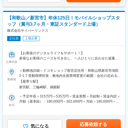
【新たな技術・業務領域へのチャレンジ】
◎クラウド接続の拡大に伴い、AWSを活用した開発領域が広がっ
※案件にもよりますが、3～5名程度のチームで開発を行います。
ており、専門性を高めるチャンスがあります。
※まずは実装・試験を中心に担当し、製品理解を深めながら、段階
◎また業務理解が進んだ段階で、個々の特性に応じてチームの取
【和歌山／新宮市】年休125日！モバイルショップスタ
的に設計工程へステップアップできる環境です。
りまとめや後輩フォローなど、役割の幅を広げていくことを想定
ッフ（賞与3.7ヶ月・東証スタンダード上場）
しています。
■開発環境：
株式会社サイバーリンクス
【教育・成長支援】
◇使用言語／C言語
◎三菱電機グループ研修や社外研修を活用し、興味のある技術分
正社員
上場企業
◇OS／組込みOS（μITRON、組込みLinux 等／案件による）
野を学び、業務へ反映することが可能です。
■製品例：
【お客様のデジタルライフをサポート！】
システムリモコン（PAC-SF50ATなど）
変更の範囲：会社の定める業務
多様なお客様のニーズを引き出し、一人ひとりに合わせた提案を
仕事内容
行うことで、お客様の快適な「くらし」を支えることが、ショッ
■当ポジションの魅力：
プスタッフとしてのミッションです。
＜勤務地詳細＞ドコモショップ新宮店住所：和歌山県新宮市鴻田
【三菱電機との密な協業環境】
2-1-7 受動喫煙対策：敷地内全面禁煙変更の範囲：会社の定める事
◎三菱電機和歌山事業所内で業務を行っており、三菱電機社員も
(1)携帯電話サポート
勤務地
業所（リモートワーク含む）
含めた連携メンバーと対面やTeamsを活用したスピーディな意思
【最寄り駅】
(2)携帯端末の販売、料金プランの見直しやおすすめサービスの提
疎通が可能です。
新宮駅、三輪崎駅、鵜殿駅
案
和歌山以外の事業所との連携も実施しており、必要に応じて出張
(3)ライフデザインサポート
＜予定年収＞315万円～535万円＜賃金形態＞月給制＜賃金内訳＞
も組み入れ、コミュニケーションを大切にしています。
（LINE・カメラなどのアプリ利用方法のレクチャーなど、お客
月額（基本給）：180,000円～302,000円＜月給＞180,000円～
【製品開発ならではのやりがい】
さまの暮らしのサポートを行います。）
給与
302,000円＜昇給有無＞有＜残業手当＞有＜給与補足＞※想定年収
◎業務用空調・冷熱システムという身近でなくてはならないイン
は残業月20hが発生した場合の年収を記載。【賞与】年2回（6,12
フラに携わるため、自身の関わった製品やサービスにより社会に
また地域密着型の接客として、店舗イベントの開催、近隣のイベ
月） 2025年実績3.7カ月【昇給】年1回（4月）【モデル年収（時
貢献している実感を得られます。
ント会場（スーパーなど）に来店されるお客様への対応や、店内
間外20時間の場合）】・20歳 一般スタッフ 330万円・30歳
【腰を据えて技術を磨き・業務領域を広げられる環境】
応募依頼する
のPOP掲示やお客様向けメール配信など多岐に渡る業務から『最
気になる
副店長 450万円・40歳 店長 600万円賃金はあ
◎短期案件の繰り返しではなく、長期的な製品開発に携わること