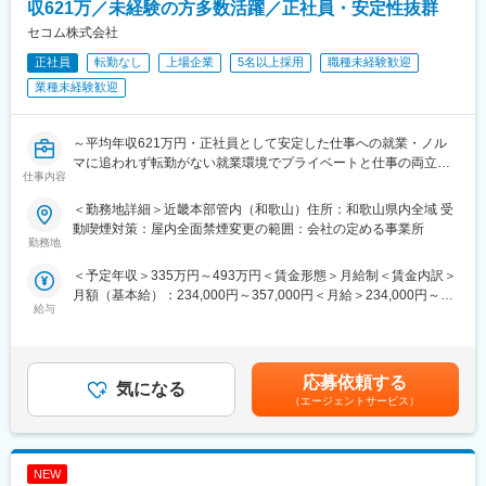
（6）庶務・環境整備：備品や印刷物の発注・管理、電話・来客対
収621万／未経験の方多数活躍／正社員・安定性抜群
応、贈答品管理のほか、独自施策である「健康昼食会（社長を交
セコム株式会社
えた酵素玄米の食事会）」の準備など
正社員
転勤なし
上場企業
5名以上採用
職種未経験歓迎
■組織構成
業種未経験歓迎
チームリーダー1名（50代男性)・メンバー7名の組織となります
（20～50代／女性5名・男性2名）東京オフィスは4名、ほかオフ
ィス3名総務が配属されております。今回ご入社いただく方には総
～平均年収621万円・正社員として安定した仕事への就業・ノル
務における中核メンバーとしての活躍を期待しており、総務業務
マに追われず転勤がない就業環境でプライベートと仕事の両立が
仕事内容
の運用だけでなく企画業務にも携わっていただくことを想定して
できる環境～
います。
＜勤務地詳細＞近畿本部管内（和歌山）住所：和歌山県内全域 受
■業務概要
動喫煙対策：屋内全面禁煙変更の範囲：会社の定める事業所
■就業環境
機械警備サービスに携わるスタッフを「ビートエンジニア
勤務地
会社全体で残業をあまりしない意識が根付いているため、月平均
（BE）」と呼んでいます。
＜予定年収＞335万円～493万円＜賃金形態＞月給制＜賃金内訳＞
残業は20時間程度です。また会社の規定では週２回程度のリモー
ご契約先に設置された防犯センサーが異常を検知した際や、火災
月額（基本給）：234,000円～357,000円＜月給＞234,000円～
トが可能ですが、現状総務のメンバーは基本的に出社をしており
信号、救急信号を受信した際に、コントロールセンターの指示で
給与
357,000円＜昇給有無＞有＜残業手当＞有賃金はあくまでも目安
ます。家庭の用事や通院など、個別の事情に合わせスポット的に
いち早く現地に駆けつけ、安全を確保するのが主な役割です。社
の金額であり、選考を通じて上下する可能性があります。月給(月
リモート勤務を活用しているメンバーもおります。
会の安心を守り、お客様と顔を合わせるセコムの最前線の仕事で
額)は固定手当を含めた表記です。
す。
■当社について
被害の拡大防止や未然の防止が目的のため危険を冒すことはござ
応募依頼する
気になる
当社はクラウドIT資産管理ツール「ISM CloudOne」を開発してお
いません。
（エージェントサービス）
り8万社以上に導入され、7年連続国内シェアNo.1です。これは、
まだクラウド市場が未開拓であった時にいち早く同サービスの開
■業務詳細
発・参入に成功し、大手顧客を始めとした多くの顧客を最初に獲
・駆け付け対処：個人宅やATM、交通事故現場へ駆けつけての一
得できた事が背景となっています。
NEW
次対応。