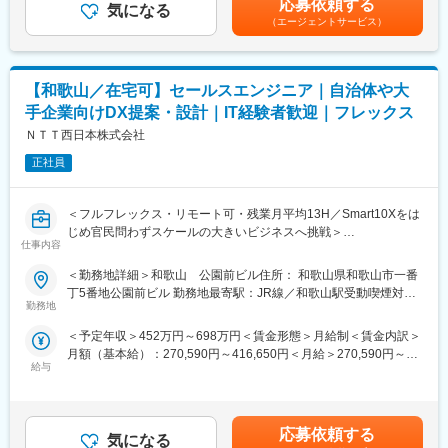
応募依頼する
※プログラミングの知識は不要
気になる
金額であり、選考を通じて上下する可能性があります。月給(月額)
ルで繋ぎながら業務を行っております。
（エージェントサービス）
・当社が掲げるサイバーセル経営（下記詳細記述）の仕組みの改
は固定手当を含めた表記です。
善
■就業環境
業務の状況に応じて週2回の在宅勤務が可能です。残業20～30時
ゆくゆくは予算編成作業や、中期経営計画の作成・実行管理、グ
間程度で有給取得もしやすいため、各々のライフステージに合わ
【和歌山／在宅可】セールスエンジニア｜自治体や大
ループ経営管理、M&A、IRなどにもチャレンジ可能！
せて働けます。産前産後休暇、育児休業からの復帰率が100％。
手企業向けDX提案・設計｜IT経験者歓迎｜フレックス
最近は男性の育休取得者も徐々に増えてきています。
◇サイバーセル経営とは◇
ＮＴＴ西日本株式会社
当社の経営戦略の一つとして「全員経営戦略 ～サイバーセル経
変更の範囲：会社の定める業務
正社員
営～」を掲げております。「経営幹部だけが経営を考えるのでは
なく、スタッフ全員が経営に知恵を絞り活動できる企業のほうが
きっと強くなれるはず」という考えのもと、組織をサイバーセル
＜フルフレックス・リモート可・残業月平均13H／Smart10Xをは
と呼ばれる小さなグループに細分化し、スタッフ一人ひとりが自
じめ官民問わずスケールの大きいビジネスへ挑戦＞
分の活動の結果を捉えやすくすることで、全員が経営に参加する
仕事内容
ことを目指しています。
◇魅力ポイント◇
＜勤務地詳細＞和歌山 公園前ビル住所： 和歌山県和歌山市一番
◆ICT業界未経験から活躍
丁5番地公園前ビル 勤務地最寄駅：JR線／和歌山駅受動喫煙対
■メンバー構成：
入社後は基礎を学んだ後に先輩と案件に関わりながらスキルを習
勤務地
策：屋内全面禁煙変更の範囲：採用ブロック内で勤務地変更の可
課長1名、担当課長1名、課長補佐1名、主任2名、メンバー2名
得。
能性あり
※直近3年で入社したメンバーが3名在籍しています！未経験で入
＜予定年収＞452万円～698万円＜賃金形態＞月給制＜賃金内訳＞
商品知識や営業力を向上させる研修や通信教育／e-ラーニング等
社したメンバーがほとんどです。
月額（基本給）：270,590円～416,650円＜月給＞270,590円～
自ら学ぶことが出来る環境がありますので未経験でも安心して就
給与
416,650円＜昇給有無＞有＜残業手当＞有＜給与補足＞その他手
業できます。
■柔軟な働き方のための福利厚生：
当・前職・経験・資格に基づく手当／最大30,000円・リモートワ
お客様も既存のみ、スパンの長い案件が多いので過程重視の評価
＜制度1＞時間単位有休制度：1時間単位で年次有給休暇を取得で
ーク手当／日毎200円〇想定年収は年2回の賞与、残業時間10時間
です。
き、日中に仕事を抜けることも可能です。
／月の手当が含まれます。賃金はあくまでも目安の金額であり、
応募依頼する
＜制度2＞健康休暇制度：通院などに使用することができ、最大
気になる
選考を通じて上下する可能性があります。月給(月額)は固定手当を