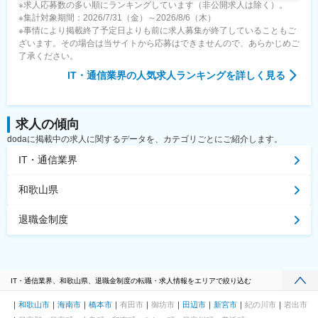
※求人応募数の多い順にランキングしています（非公開求人は除く）。
※集計対象期間：2026/7/31（金）～2026/8/6（木）
※事情により掲載終了予定日よりも前に求人募集が終了していることもご
ざいます。その場合は当サイトから応募はできませんので、あらかじめご
了承ください。
IT・通信業界
の人気求人ランキングを詳しく見る
求人の傾向
dodaに掲載中の求人に関するデータを、カテゴリごとにご紹介します。
IT・通信業界
和歌山県
退職金制度
IT・通信業界、和歌山県、退職金制度の転職・求人情報をエリアで絞り込む
和歌山市
海南市
橋本市
有田市
御坊市
田辺市
新宮市
紀の川市
岩出市