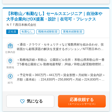
です。
＜詳細＞
・お客様への提案内容の検討、相談
◆働きやすい環境
・お客様先への訪問、提案
【和歌山／転勤なし】セールスエンジニア｜自治体や
完全週休2日制（土日祝休）残業月平均13時間、ワークライフバ
・納入に伴う検証
ランスの両立が可能。
・ベンダ主催の勉強会
大手企業向けDX提案・設計｜在宅可・フレックス
積極的にリモートワーク、フレックス勤務も導入しており、ライ
ＮＴＴ西日本株式会社
フステージに応じた柔軟な働き方を実現できます。NTTの充実し
◆働き方
た福利厚生制度も利用可能です。
正社員
転勤なし
職種未経験歓迎
業種未経験歓迎
フルフレックス（コアタイムなし）・リモートワーク可
残業月平均13時間／完全週休2日制（土日祝）
◆地方創生に貢献
ライフステージに応じた柔軟な働き方が可能です。
＜通信・クラウド・セキュリティなど複数商材を組み合わせ、技
NTT西日本Gが築き上げたお客様との信頼関係のもと、スケールの
術面から顧客課題の解決を支援するポジション／NTT西日本の基
大きいビジネスに挑戦。また地域に根差した事業運営をしてお
仕事内容
盤のもと、地域に根差しながら自治体・大手企業のDX推進に貢献
り、最先端サービスによる社会課題解決を通じた「地域貢献」を
変更の範囲：会社の定める業務
／フルフレックス・リモート可・残業月平均13H＞
実感できる環境です。
＜勤務地詳細＞和歌山 公園前ビル住所： 和歌山県和歌山市一番
丁5番地公園前ビル 勤務地最寄駅：JR線／和歌山駅受動喫煙対
◇仕事内容（具体イメージ）
◇仕事内容
勤務地
策：屋内全面禁煙変更の範囲：会社の定める事業所（リモートワ
本ポジションでは、営業と連携しながら、
本ポジションでは、地域の自治体・地場企業（既存顧客中心）に
ーク含む）
＜予定年収＞360万円～441万円＜賃金形態＞月給制＜賃金内訳＞
自治体・地場企業（既存顧客中心）に対するICT提案を技術面から
対し、
月額（基本給）：224,830円～250,890円＜月給＞224,830円～
支援します。
通信・クラウド・セキュリティなどのICTサービスを活用した課題
給与
250,890円＜昇給有無＞有＜残業手当＞有＜給与補足＞その他手
「人手不足」「業務効率化」「セキュリティ強化」「DX推進」な
解決型の提案営業を担当いただきます。
当・前職・経験・資格に基づく手当／最大30,000円・リモートワ
どの課題に対し、
新規開拓ではなく、長年取引のあるお客様と関係性を築きなが
ーク手当／日毎200円〇想定年収は年2回の賞与、残業時間10時
通信・クラウド・セキュリティなどの商材を組み合わせ、
ら、
間/月の手当が含まれます。賃金はあくまでも目安の金額であり、
提案内容の設計や要件整理など上流工程を担当します。
「人手不足」「業務効率化」「セキュリティ強化」「DX推進」な
応募依頼する
気になる
選考を通じて上下する可能性があります。月給(月額)は固定手当を
単なる技術サポートではなく、
どの課題に対し、時間をかけて向き合い、最適な解決策を検討・
（エージェントサービス）
含めた表記です。
顧客の課題に基づいた提案内容の検討・設計に関わるポジション
提案していくスタイルです。