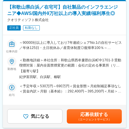
ビジネスマナーといった社会人の基礎から、「警備業法」で定め
で開発）
【和歌山県白浜／在宅可】自社製品のインフラエンジ
られた教育、基本動作や救急法等、それぞれの業務に必要な知識
◇ネットワーク接続される製品のため不正アクセスに耐えられる
ニア◆AWS/国内外9万社以上の導入実績/福利厚生◎
や技能を学び、セキュリティのプロフェッショナルとしての基本
セキュアコーディング
を身に付けられます。
※エンドユーザーはビルオーナーだが、システムの納品先はゼネコ
クオリティソフト株式会社
ン、サブコンです。また、三菱電機がシステム開発の営業を行
正社員
転勤なし
■働き方
い、要求仕様の作成を行いますので当社は設計から機能試験を主
勤務例：
に行います。
月：日勤、火：日勤、水：日勤、木：休、金：夜勤、土：夜勤明
～90000社以上に導入しており7年連続シェアNo.1の自社サービス
け休み、日：休
■業務の魅力：
／年休125日・土日祝休み／産育休制度◎復帰率100％～
週平均労働時間39時間と働きやすい環境です。
◇三菱電機（株）冷熱システム製作所内で三菱電機とフロア違い
仕事内容
※原則夜勤は連続2日まで
で業務しており、対面やTeams活用してクイックにコミュニケー
■業務内容
＜勤務地詳細＞本社住所：和歌山県西牟婁郡白浜町中1701-3 受動
ションとれるような業務環境です。
当社開発のIT資産管理＆セキュリティ対策サービスを支えるシス
変更の範囲：会社の定める業務
喫煙対策：屋内全面禁煙変更の範囲：会社の定める事業所（リモ
◇クラウド接続の開始に伴いAWSに対応した開発のスタートと拡
テムの構築・運用をお任せいたします。
勤務地
ートワーク含む）
大が見込まれております。チーム内におけるAWS技術の先駆者と
【最寄り駅】
主力サービス「ISM CloudOne」は、2010年のリリース以降着実
して専門性を高めるチャンスがあります。
紀伊富田駅、白浜駅、椿駅
に成長を続け、現在は90,000社を超える規模となり、より一層の
◇三菱電機製品のソフトウェア全般を手掛けている事業基盤の安
信頼性や安定性が求められています。
＜予定年収＞530万円～690万円＜賃金形態＞月給制補足事項なし
定性があります。
そこでAWS環境におけるシステムの安定稼働を支え、モダナイズ
＜賃金内訳＞月額（基本給）：292,400円～395,200円＜月給＞
◇最終製品に近い立ち位置でソフトウェア開発を手掛けてきた強
や自動化といった技術的アップデートに自律的に取り組み、共に
給与
292,400円～395,200円＜昇給有無＞有＜残業手当＞有＜給与補足
みを活かし、エンドユーザー向けにソフトウェアだけではなくハ
最適化を推進してくれる仲間を募集いたします。
＞※年収は20h/月残業想定の年収イメージとなります■給与改定：
ードウェアも含めたトータルソリューション提案ができる会社を
年1回（7月）■賞与：年2回（6月、12月）賃金はあくまでも目安
目指しています。
【具体的には】
の金額であり、選考を通じて上下する可能性があります。月給(月
◇各種教育プログラムや三菱電機のゼミ（e-learning）もあります
応募依頼する
・「ISM CloudOne」におけるAWSインフラの設計、構築
気になる
額)は固定手当を含めた表記です。
ので、異業種から入社された方でも必要な業務知識を習得いただ
（エージェントサービス）
・AWSの各種サービスを活用したパフォーマンス最適化やコスト
くことが可能です。
削減の提案・実施