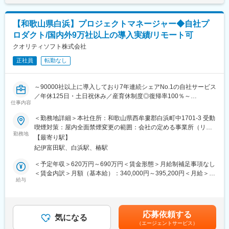
残業20～30時間程度で年休125日（土日祝休）で、有給取得もし
サービスの開発・参入に成功し、大手顧客を始めとした多くの顧
やすいため、各々のライフステージに合わせて働けます。産前産
客を最初に獲得できた事が背景となっています。サービスの強み
後休暇、育児休業からの復帰率が100％。最近は男性の育休取得
【和歌山県白浜】プロジェクトマネージャー◆自社プ
としてエンドポイントセキュリティを担っており、完全クラウド
者も徐々に増えてきています。
ロダクト/国内外9万社以上の導入実績/リモート可
で国際化にも対応している（オンプレミスの場合海外端末は別に
なる）ため海外顧客含めて利用できる点も他社でカバーできない
クオリティソフト株式会社
変更の範囲：会社の定める業務
強みです。
正社員
転勤なし
■働きやすい環境
残業20～30時間程度で年休125日（土日祝休）で、有給取得もし
～90000社以上に導入しており7年連続シェアNo.1の自社サービス
やすいため、各々のライフステージに合わせて働けます。産前産
／年休125日・土日祝休み／産育休制度◎復帰率100％～
後休暇、育児休業からの復帰率が100％。最近は男性の育休取得
仕事内容
者も徐々に増えてきています。
■業務内容
＜勤務地詳細＞本社住所：和歌山県西牟婁郡白浜町中1701-3 受動
当社は自社製品のクラウドサービス開発メーカーです。
喫煙対策：屋内全面禁煙変更の範囲：会社の定める事業所（リモ
■入社後の流れ
担当いただくプロダクトは、ISM CloudOneおよび関連製品です。
勤務地
ートワーク含む）
OJT形式で業務を習得いただきます。現職メンバーのフォロー体
【最寄り駅】
国内外55か国以上・9万社以上に導入実績があります。
制や研修は充実しています。 将来的にはスペシャリストやマネジ
紀伊富田駅、白浜駅、椿駅
https://www.qualitysoft.com/product/lineup/
メントも目指せるポジションとなります。
各チームが並行で進める開発プロジェクトのマネジメントを横断
＜予定年収＞620万円～690万円＜賃金形態＞月給制補足事項なし
的に支援する業務です。
＜賃金内訳＞月額（基本給）：340,000円～395,200円＜月給＞
■当社について
給与
340,000円～395,200円＜昇給有無＞有＜残業手当＞有＜給与補足
当社の製品は、非常に性能がよく、安価である為、売上が好調で
【具体的には】
＞※年収は20h/月残業想定の年収イメージとなります■給与改定：
す。IT資産管理ソフトの業界では、No.1の地位です。売上比率が
・自社プロダクトのプロジェクトマネージャー
年1回（7月）■賞与：年2回（6月、12月）賃金はあくまでも目安
自社パッケージ100%と非常に安定していることがわかります。
・要求仕様書を基にした要件定義やシステム設計
の金額であり、選考を通じて上下する可能性があります。月給(月
応募依頼する
・プロジェクト計画の策定および推進
気になる
額)は固定手当を含めた表記です。
変更の範囲：会社の定める業務
（エージェントサービス）
・社内外ステークホルダーとの調整