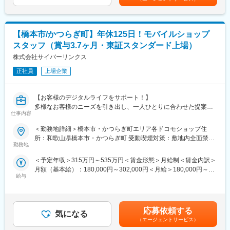
くまでも目安の金額であり、選考を通じて上下する可能性があり
のPOP掲示やお客様向けメール配信など多岐に渡る業務から『最
ます。月給(月額)は固定手当を含めた表記です。
高の顧客体験』をご提供します。
【橋本市/かつらぎ町】年休125日！モバイルショップ
★ショップスタッフの一日
9:20 出社（専用駐車場があり、車通勤のスタッフが多いで
スタッフ（賞与3.7ヶ月・東証スタンダード上場）
す）
株式会社サイバーリンクス
9:30～開店準備（店舗内の清掃・機器の立ち上げ 等）
9:45～朝礼（売上確認・連絡事項等の共有）
正社員
上場企業
10:00～開店 機種変更対応
13:00～休憩
【お客様のデジタルライフをサポート！】
14:00～お客様への操作説明・故障対応など
多様なお客様のニーズを引き出し、一人ひとりに合わせた提案を
18:00 閉店 ※南海市駅前店・岩出店のみ閉店時間は19時
仕事内容
行うことで、お客様の快適な「くらし」を支えることが、ショッ
19:00 〆作業して業務終了
プスタッフとしてのミッションです。
＜勤務地詳細＞橋本市・かつらぎ町エリア各ドコモショップ住
★入社後のサポート
所：和歌山県橋本市・かつらぎ町 受動喫煙対策：敷地内全面禁煙
(1)携帯電話サポート
まずは受付業務のサポートから。窓口業務を行う先輩の後ろにつ
勤務地
変更の範囲：会社の定める事業所（リモートワーク含む）
(2)携帯端末の販売、料金プランの見直しやおすすめサービスの提
き、内容をメモするなどして覚えていきます。わからないことは
＜予定年収＞315万円～535万円＜賃金形態＞月給制＜賃金内訳＞
案
何でも先輩に聞いてください！
月額（基本給）：180,000円～302,000円＜月給＞180,000円～
(3)ライフデザインサポート
Web学習や先輩とのロールプレイングなどしっかり研修を行い、
給与
302,000円＜昇給有無＞有＜残業手当＞有＜給与補足＞※想定年収
（LINE・カメラなどのアプリ利用方法のレクチャーなど、お客
半年後ぐらいには窓口業務への独り立ちになります。
は残業月20hが発生した場合の年収を記載。【賞与】年2回（6,12
さまの暮らしのサポートを行います。）
月） 2025年実績3.7カ月【昇給】年1回（4月）【モデル年収（時
★スタッフ限定の特典あり！
間外20時間の場合）】・20歳 一般スタッフ 330万円・30歳
また地域密着型の接客として、店舗イベントの開催、近隣のイベ
通信料半額サポート／スポンサー企業優待／ドコモサービス使
応募依頼する
気になる
副店長 450万円・40歳 店長 600万円賃金はあ
ント会場（スーパーなど）に来店されるお客様への対応や、店内
い放題／dポイント報奨制度／制服支給 など
（エージェントサービス）
くまでも目安の金額であり、選考を通じて上下する可能性があり
のPOP掲示やお客様向けメール配信など多岐に渡る業務から『最