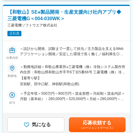
あくまでも目安の金額であり、選考を通じて上下する可能性があ
変更の可能性あり。
ります。月給(月額)は固定手当を含めた表記です。
＜ 通勤圏内の考え方 ＞現住居から職場へ通勤することが可能な範
【和歌山】SE※製品開発・生産支援向け社内アプリ◆
囲をさします。※120分を目安時間とし、個々の交通状況等に照ら
三菱電機G＜004-030WK＞
し合わせて決定
【西日本全域型正社員 就業場所変更の範囲】
三菱電機ソフトウエア株式会社
当面採用時の就業場所とするが、事業の戦略上西日本エリアで就
正社員
業場所変更の可能性あり。
■給与制度：
～設計から開発、試験まで一貫して担当／主力製品を支えるWeb
固定給に加えNTTグループ唯一のインセンティブ制度を導入。自
アプリケーション開発／安定した環境で長く働く／福利厚生◎～
身の頑張りが給与にしっかり反映される環境です。
仕事内容
■業務内容：
＜勤務地詳細＞和歌山事業所※三菱電機（株）冷熱システム製作所
■入社後の研修：
◇業務用空調システムを支える、Windowsアプリケーションおよ
内住所：和歌山県和歌山市手平6丁目5番66号 三菱電機（株）冷熱
中途採用では珍しい手厚い新人研修あり！集合研修については大
び各種ツールの開発を担います。
勤務地
システム製作所 内受動喫煙対策：屋内全面禁煙変更の範囲：会社
阪市内の会場で開催します。※通勤不可の方には宿泊を手配
【最寄り駅】
◇三菱電機から提示される要求仕様をもとに、設計～開発～試験
の定める事業所（リモートワーク含む）
職種共通導入研修（7日間）：
宮前駅、田中口駅、神前駅(和歌山県)
まで一連の工程に携わります。
オンライン研修と集合研修を組み合わせた7日間の研修。商品知識
＜予定年収＞500万円～900万円＜賃金形態＞月給制＜賃金内訳＞
や営業スキルを学べます。
■具体的には：
月額（基本給）：280,000円～520,000円＜月給＞280,000円～
SE向け技術研修（約1.5か月間）：
◇業務用空調システムに関連するWindowsアプリケーション／ツ
給与
520,000円＜昇給有無＞有＜残業手当＞有＜給与補足＞■給与改
実機を用いた集合形式の技術研修。NTTで働くうえで必要となる
ールの設計・開発・試験（例：製品・サービス開発支援ツール、
定：年1回（4月）■賞与：年2回賃金はあくまでも目安の金額であ
テクニカルスキルを学べます。
生産ライン向け出荷検査ソフトウェア 等）
り、選考を通じて上下する可能性があります。月給(月額)は固定手
◇要求仕様の確認および関係者との調整業務
当を含めた表記です。
■勤務地：
応募依頼する
◇開発に関するドキュメント作成、レビュー対応
気になる
応募時に希望の勤務地を選択いただく事が出来ます。
（エージェントサービス）
ただし、営業戦略上の理由から、別の勤務地をご提案させていた