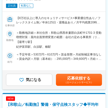
正社員
転勤なし
【8万社以上に導入のセキュリティサービス×事業優位性あり／フ
レックスタイム制／年休125日・退職金あり／月平均残業20時間
仕事内容
程度】
■業務内容
＜勤務地詳細＞本社住所：和歌山県西牟婁郡白浜町中1701-3 受動
国内シェアNo.1のクラウド型セキュリティサービスを開発するIT
喫煙対策：屋内全面禁煙変更の範囲：会社の定める事業所（リモ
企業の当社にて、組織体制の強化のため総務担当を採用します。
勤務地
ートワーク含む）
【最寄り駅】
紀伊富田駅、白浜駅、椿駅
【具体的な業務内容】
日常的な庶務業務については、庶務業務中心のメンバーで対応す
＜予定年収＞530万円～610万円＜賃金形態＞月給制補足事項なし
る体制です。
＜賃金内訳＞月額（基本給）：295,000円～349,600円＜月給＞
（1）総務企画・推進：健康経営の推進（健康経営優良法人へのチ
給与
295,000円～349,600円＜昇給有無＞有＜残業手当＞有＜給与補足
ャレンジ、社員の健康増進イベント企画など）
＞■給与改定：年2回（1月、7月）■賞与：年2回（6月、12月）賃
（2）防災・BCP対応：緊急連絡網や安否確認システムの管理・運
金はあくまでも目安の金額であり、選考を通じて上下する可能性
用、災害時のBCP（事業継続計画）の策定・体制強化
があります。月給(月額)は固定手当を含めた表記です。
応募依頼する
（3）会議体運営・法務サポート：取締役会や株主総会などの運
気になる
（エージェントサービス）
営、押印対応、印章・登記関連の管理
（4）ファシリティ管理：5つの各拠点のオフィス管理、レイアウ
ト変更の対応、固定資産・設備管理
（5）福利厚生・安全衛生：健康診断やストレスチェックの事務局
NEW
対応、各種福利厚生サービスや社内クラブ活動（VIVAクラブ）の
【和歌山／転勤無】警備・保守点検スタッフ◆平均年
運用