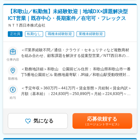
です。
◇具体的な業務内容
【和歌山／転勤無】未経験歓迎｜地域DX×課題解決型
◇具体的な業務内容
・既存顧客（自治体・大手企業）への課題ヒアリング
営業に同行し、顧客課題の技術的観点からの整理
・業務課題に対する解決策の企画・立案
ICT営業｜既存中心・長期案件／在宅可・フレックス
提案内容の検討・構成設計
・ICT商材（ネットワーク／クラウド／セキュリティ等）を組み合
ＮＴＴ西日本株式会社
ICT商材（ネットワーク／クラウド／セキュリティ）の選定・組み
わせた提案
合わせ
正社員
転勤なし
職種未経験歓迎
業種未経験歓迎
・セールスエンジニアとの連携による提案内容の具体化
導入に向けた検証・設計・技術支援
・導入までのプロジェクト推進・顧客フォロー
導入後のフォロー・改善提案
＜IT業界経験不問／通信・クラウド・セキュリティなど複数商材
◇育成・研修体制
を組み合わせ、顧客課題を解決する提案型営業／NTT西日本の基
◇この仕事の魅力
ビジネスマナー、情報セキュリティ、商材知識、実業務スキル等
仕事内容
盤のもと、地域に根差しながら自治体・大手企業のDX推進に貢献
提案内容の検討や設計など、上流工程に関われるポジション
の内容をWeb配信や定期的な集合研修、現場でのOJTを通じてフ
／フルフレックス・リモート可・残業月平均13Hで働きやすさも
技術知識を活かし、顧客課題の解決に直接貢献できる
ォローを行います。
＜勤務地詳細＞和歌山 公園前ビル住所： 和歌山県和歌山市一番
両立◎＞
営業・SE・パートナーと連携し、プロジェクト全体に関われる
丁5番地公園前ビル 勤務地最寄駅：JR線／和歌山駅受動喫煙対
自治体・地域企業を支え、地域の課題解決・発展に関われる
勤務地
変更の範囲：会社の定める業務
策：屋内全面禁煙変更の範囲：会社の定める事業所（リモートワ
◇仕事内容
ITスキルと提案力の両方を身につけ、キャリアの幅を広げられる
ーク含む）
＜予定年収＞360万円～441万円＜賃金形態＞月給制＜賃金内訳＞
本ポジションでは、地域の自治体・地場企業（既存顧客中心）に
月額（基本給）：224,830円～250,890円＜月給＞224,830円～
対し、
◇研修について
給与
250,890円＜昇給有無＞有＜残業手当＞有＜給与補足＞その他手
通信・クラウド・セキュリティなどのICTサービスを活用した課題
商材の学習が欠かせないポジションですが安心して成長できる環
当・前職・経験・資格に基づく手当／最大30,000円・リモートワ
解決型の提案営業を担当いただきます。
境です。
ーク手当／日毎200円〇想定年収は年2回の賞与、残業時間10時
新規開拓ではなく、長年取引のあるお客様と関係性を築きなが
入社後はICT、ITの知識を取得できるよう基礎から研修。その後は
間/月の手当が含まれます。賃金はあくまでも目安の金額であり、
ら、
OJTで先輩と共に案件に関わりながらスキルを習得。スキル・知
応募依頼する
気になる
選考を通じて上下する可能性があります。月給(月額)は固定手当を
「人手不足」「業務効率化」「セキュリティ強化」「DX推進」な
識を培う学習環境があるので安心してください。
（エージェントサービス）
含めた表記です。
どの課題に対し、時間をかけて向き合い、最適な解決策を検討・
その他にもビジネスマナー、情報セキュリティ、商材知識、実業
提案していくスタイルです。
務スキル等の内容をWeb配信や定期的な集合研修、現場でのOJT