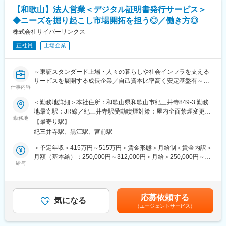
を通じてフォローを行います。
【和歌山】法人営業＜デジタル証明書発行サービス＞
◇具体的な業務内容
・既存顧客（自治体・大手企業）への課題ヒアリング
◇働き方
◆ニーズを掘り起こし市場開拓を担う◎／働き方◎
・業務課題に対する解決策の企画・立案
フルフレックス（コアタイムなし）・リモートワーク可
株式会社サイバーリンクス
・ICT商材（ネットワーク／クラウド／セキュリティ等）を組み合
残業月平均13時間／完全週休2日制（土日祝）
わせた提案
正社員
上場企業
ライフステージに応じた柔軟な働き方が可能です。
・セールスエンジニアとの連携による提案内容の具体化
・導入までのプロジェクト推進・顧客フォロー
～東証スタンダード上場・人々の暮らしや社会インフラを支える
変更の範囲：会社の定める業務
サービスを展開する成長企業／自己資本比率高く安定基盤有～
◇この仕事の魅力
仕事内容
・顧客課題に深く入り込み、課題解決型の提案ができる営業スタ
■業務概要：
イル
＜勤務地詳細＞本社住所：和歌山県和歌山市紀三井寺849-3 勤務
デジタル証明書発行サービス『CloudCerts』の営業として業務に
・社内のセールスエンジニアや外部パートナーと連携しながら、
地最寄駅：JR線／紀三井寺駅受動喫煙対策：屋内全面禁煙変更の
携わっていただきます。既存顧客の対応からお任せし、業務に慣
要件整理～提案内容の企画・検討～導入までを一貫して推進。
勤務地
範囲：会社の定める事業所（リモートワーク含む）
【最寄り駅】
れてきた段階で新規営業をお任せします。
・通信・クラウド・セキュリティなど、複数商材を組み合わせた
紀三井寺駅、黒江駅、宮前駅
競合に先駆け投資を行い、学術・医療等複数業界での大型顧客獲
高付加価値提案に携われる
得に成功、国家認定も複数取得。将来的に爆発的普及が見込まれ
・自治体・地域企業を支え、地域の課題解決・発展に貢献できる
＜予定年収＞415万円～515万円＜賃金形態＞月給制＜賃金内訳＞
るデジタル証明分野で新規顧客を開拓していきます。
・案件は数ヶ月～年単位の長期プロジェクトが中心のため、お客
月額（基本給）：250,000円～312,000円＜月給＞250,000円～
様と関係構築しながら継続的に価値提供できる
給与
312,000円＜昇給有無＞有＜残業手当＞有＜給与補足＞※年収は月
■業務詳細：
・営業としての提案力に加え、IT知識やプロジェクト推進力が身
10時間分の残業手当を含む金額です。■賞与：年2回（6月・12
代理店パートナーからのトスアップも活用し、新規顧客に対して
につく環境
月）■昇給：年1回（4月）賃金はあくまでも目安の金額であり、
オンライン＆対面商談を実施し契約を締結(商談～最短1ヶ月)。
選考を通じて上下する可能性があります。月給(月額)は固定手当を
応募依頼する
契約後のフォローはサポート部門と連携しながら進めていただき
◇未経験でも活躍できる理由
気になる
含めた表記です。
（エージェントサービス）
ます。
入社後はICTの基礎知識から学べる研修に加え、OJTで先輩社員と
メインミッションは新規開拓における成約です。
案件に関わりながらスキルを習得。