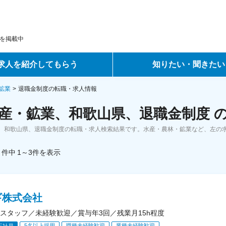
を掲載中
求人を紹介してもらう
知りたい・聞きたい
ントサービス
転職ノウハウ
鉱業
退職金制度の転職・求人情報
産・鉱業、和歌山県、退職金制度 
サービス
データで見る転職
、和歌山県、退職金制度の転職・求人検索結果です。水産・農林・鉱業など、左の
ーエージェントサービス
コラム・インタビュー
件中
1～3
件
を表示
転職Q&A
ギ株式会社
スタッフ／未経験歓迎／賞与年3回／残業月15h程度
5名以上採用
職種未経験歓迎
業種未経験歓迎
正社員