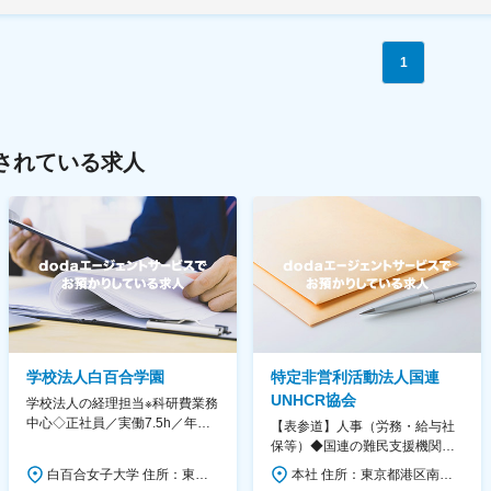
1
されている求人
学校法人白百合学園
特定非営利活動法人国連
UNHCR協会
学校法人の経理担当※科研費業務
中心◇正社員／実働7.5h／年休
【表参道】人事（労務・給与社
130日／1881年創立の伝統女子
保等）◆国連の難民支援機関の
大学
活動を支える日本公式支援窓口
白百合女子大学 住所：東京都調布市緑ヶ丘1-25 勤務地最寄駅：京王線／仙川駅 受動喫煙対策：屋内全面禁煙 変更の範囲：会社の定める事業所
本社 住所：東京都港区南青山6-10-11 ウェスレーセンター3F 勤務地最寄駅：地下鉄各線／表参道駅 受動喫煙対策：屋内全面禁煙 変更の範囲：会社の定める事業所（リモートワーク含む）
◆正職員登用前提