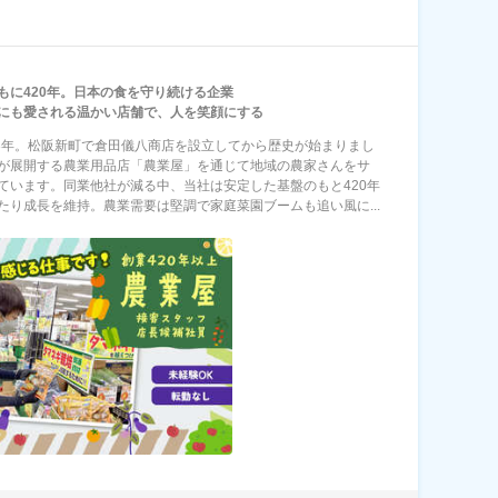
もに420年。日本の食を守り続ける企業
にも愛される温かい店舗で、人を笑顔にする
03年。松阪新町で倉田儀八商店を設立してから歴史が始まりまし
が展開する農業用品店「農業屋」を通じて地域の農家さんをサ
ています。同業他社が減る中、当社は安定した基盤のもと420年
たり成長を維持。農業需要は堅調で家庭菜園ブームも追い風に...