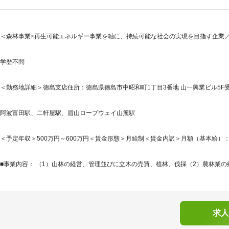
＜森林事業×再生可能エネルギー事業を軸に、持続可能な社会の実現を目指す企業／
学歴不問
＜勤務地詳細＞徳島支店住所：徳島県徳島市中昭和町1丁目3番地 山一興業ビル5F受
阿波富田駅、二軒屋駅、眉山ロープウェイ山麓駅
＜予定年収＞500万円～600万円＜賃金形態＞月給制＜賃金内訳＞月額（基本給）：332,0
■事業内容： （1）山林の経営、管理並びに立木の売買、植林、伐採（2）農林業の経
求人