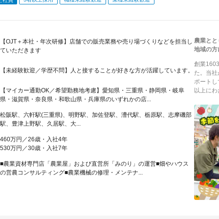
農業とと
【OJT＋本社・年次研修】店舗での販売業務や売り場づくりなどを担当し
地域の方
ていただきます
創業16
【未経験歓迎／学歴不問】人と接することが好きな方が活躍しています。
た。当社
ポートし
【マイカー通勤OK／希望勤務地考慮】愛知県・三重県・静岡県・岐阜
以上にわ
県・滋賀県・奈良県・和歌山県・兵庫県のいずれかの店...
松阪駅、六軒駅(三重県)、明野駅、加佐登駅、漕代駅、栃原駅、志摩磯部
駅、豊津上野駅、久居駅、大...
460万円／26歳・入社4年
530万円／30歳・入社7年
■農業資材専門店「農業屋」および直営所「みのり」の運営■畑やハウス
の営農コンサルティング■農業機械の修理・メンテナ...