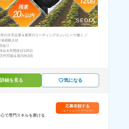
72年の大手企業＆業界のリーディングカンパニーで働く ／
が未経験入社
当あり
休み＆年間休日126日
0万円可能＆賞与年2回
詳細を見る
気になる
応募依頼する
（エージェントサービス）
中心で専門スキルを磨ける