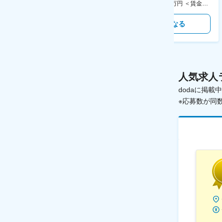
400万円～550万円 ＜賃金形態＞ 月給制 固定給＋業績給 ＜賃金内訳＞ 月額（基本給）：230,000円～280,000円 ＜月給＞ 230,000円～280,000円 ＜昇給有無＞ 有 ＜残業手当＞ 有 ＜給与補足＞ ※上記はあくまで最低保証額です。実際にはこれまでの経験やスキルを考慮の上、決定します。 年収には残業代は含めておりません。 ■昇給：年1回 ■賞与：年2回 賃金はあくまでも目安の金額であり、選考を通じて上下する可能性があります。 月給(月額)は固定手当を含めた表記です。
350万円～500万円 ＜賃金形態＞ 月給制 ＜賃金内訳＞ 月額（基本給）：215,000円～307,000円 固定残業手当/月：76,700円～110,000円（固定残業時間45時間0分/月） 超過した時間外労働の残業手当は追加支給 ＜月給＞ 291,700円～417,000円（一律手当を含む） ＜昇給有無＞ 有 ＜残業手当＞ 有 ＜給与補足＞ ※経験・能力を考慮の上、年齢に関わりなく当社規定により優遇します。 賃金はあくまでも目安の金額であり、選考を通じて上下する可能性があります。 月給(月額)は固定手当を含めた表記です。
気になる
気になる
人気求人
dodaに掲
※応募数が同