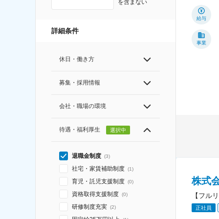
を含まない
給与
詳細条件
事業
休日・働き方
募集・採用情報
会社・職場の環境
待遇・福利厚生
選択中
退職金制度
(
3
)
社宅・家賃補助制度
(
1
)
株式
育児・託児支援制度
(
0
)
資格取得支援制度
【フルリ
(
0
)
研修制度充実
(
2
)
正社員