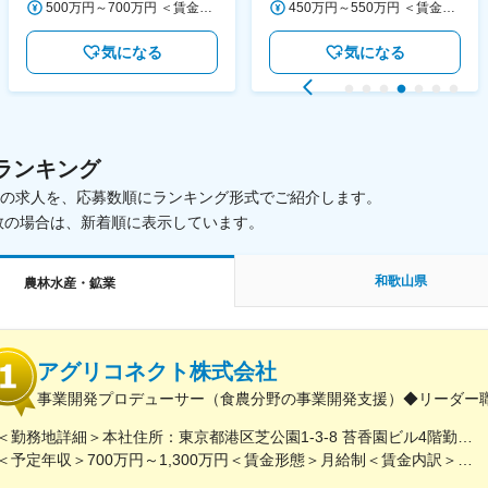
500万円～700万円 ＜賃金形態＞ 月給制 ＜賃金内訳＞ 月額（基本給）：280,000円～430,000円 ＜月給＞ 280,000円～430,000円 ＜昇給有無＞ 有 ＜残業手当＞ 有 ＜給与補足＞ ※年齢・過去の経験に基づき、本学規定に合わせ決定 【残業手当】有 /残業時間に応じて全額支給（※想定年収に含む） 【各種手当】扶養手当/住宅手当/通勤手当 等 【賞与】年2回（6月、12月） 【昇給】年1回（4月） 賃金はあくまでも目安の金額であり、選考を通じて上下する可能性があります。 月給(月額)は固定手当を含めた表記です。
450万円～550万円 ＜賃金形態＞ 月給制 ＜賃金内訳＞ 月額（基本給）：340,000円～420,000円 ＜月給＞ 340,000円～420,000円 ＜昇給有無＞ 有 ＜残業手当＞ 有 ＜給与補足＞ ※能力・経験によって決定します。 ■賞与あり（業績評価に応じて支給） 賃金はあくまでも目安の金額であり、選考を通じて上下する可能性があります。 月給(月額)は固定手当を含めた表記です。
気になる
気になる
ランキング
載中の求人を、応募数順にランキング形式でご紹介します。
数の場合は、新着順に表示しています。
和歌山県
農林水産・鉱業
アグリコネクト株式会社
事業開発プロデューサー（食農分野の事業開発支援）◆リーダー
＜勤務地詳細＞本社住所：東京都港区芝公園1-3-8 苔香園ビル4階勤務地最寄駅：都営三田線／御成門駅受動喫煙対策：屋内全面禁煙変更の範囲：会社の定める事業所
＜予定年収＞700万円～1,300万円＜賃金形態＞月給制＜賃金内訳＞月額（基本給）：400,000円～650,000円固定残業手当/月：92,640円～150,510円（固定残業時間30時間0分/月）超過した時間外労働の残業手当は追加支給＜月給＞492,640円～800,510円（一律手当を含む）＜昇給有無＞有＜残業手当＞有＜給与補足＞※給与は職歴、スキルなどに応じて相談※役職がつく場合は、別途、役職手当（50,000円～10,000円）を支給※マネージャー職以上の場合は、管理職のため残業代支給対象外■昇給：年1回（4月）■賞与：年1回（12月）賃金はあくまでも目安の金額であり、選考を通じて上下する可能性があります。月給(月額)は固定手当を含めた表記です。