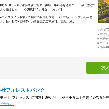
■月給20万～40万円※経験・能力・実績・年齢等を考慮の上、当社規定に
より優遇します。※試用期間3ヶ月あり（その間...
■ライフライン事業・管機材の販売配管材、バルブ類、ポンプ、衛生器
具、給排具等■電設資材の販売電気工事材料、電線、照...
＼ 創業
★約9割
★家族手
★土日祝
★月給4
求人
会社フォレストバンク
モート×フレックス×訪問無】SPC会計・税務◆再エネ事業／SPC案件
転勤なし