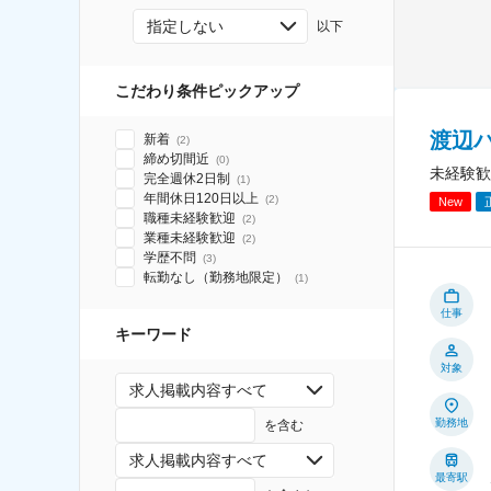
指定しない
以下
こだわり条件ピックアップ
渡辺
新着
(
2
)
締め切間近
(
0
)
未経験歓
完全週休2日制
(
1
)
年間休日120日以上
(
2
)
New
職種未経験歓迎
(
2
)
業種未経験歓迎
(
2
)
学歴不問
(
3
)
転勤なし（勤務地限定）
(
1
)
仕事
キーワード
対象
求人掲載内容すべて
勤務地
を含む
求人掲載内容すべて
最寄駅