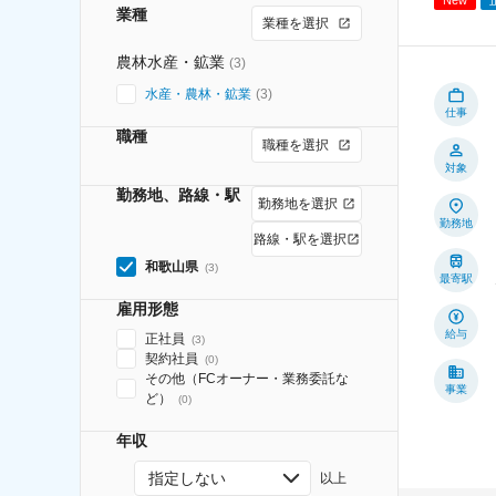
業種
業種を選択
農林水産・鉱業
(
3
)
水産・農林・鉱業
(
3
)
仕事
職種
職種を選択
対象
勤務地、路線・駅
勤務地を選択
勤務地
路線・駅を選択
和歌山県
(
3
)
最寄駅
雇用形態
給与
正社員
(
3
)
契約社員
(
0
)
その他（FCオーナー・業務委託な
事業
ど）
(
0
)
年収
指定しない
以上