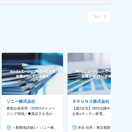
次へ
ソニー株式会社
ＢＲＵＮＯ株式会社
事業企画管理（SONYのイメー
【週2在宅】30代活躍中◆商品
ジング領域）◆英語力を活か
企画※キッチン家電
す/CFO管轄＃SECCFO0027
◆「BRUNO」新商品の企画／企
画～調達／働き方◎
＜勤務地詳細1＞ ソニー株式会社 住所：神奈川県横浜市西区みなとみらい5-1-1 受動喫煙対策：屋内全面禁煙 ＜勤務地詳細2＞ ソニーシティ大崎 住所：東京都品川区大崎2-10-1 勤務地最寄駅：JR線／大崎駅 受動喫煙対策：屋内全面禁煙 変更の範囲：会社の定める事業所（リモートワーク含む）
本社 住所：東京都新宿区西新宿6丁目22-1 新宿スクエアタワー B1階 勤務地最寄駅：東京メトロ丸ノ内線／西新宿駅 受動喫煙対策：屋内全面禁煙 変更の範囲：会社の定める事業所（リモートワーク含む）