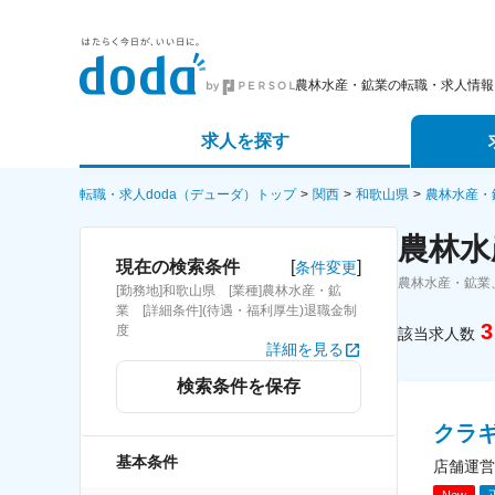
農林水産・鉱業の転職・求人情報
求人を探す
詳細条件から探す
エージェ
転職・求人doda（デューダ）トップ
関西
和歌山県
農林水産・
農林水
新着求人から探す
スカウト
[
]
現在の検索条件
条件変更
農林水産・鉱業
[勤務地]和歌山県 [業種]農林水産・鉱
求人特集から探す
パートナ
業 [詳細条件](待遇・福利厚生)退職金制
3
度
該当求人数
詳細を見る
検索条件を保存
クラ
基本条件
店舗運営
New