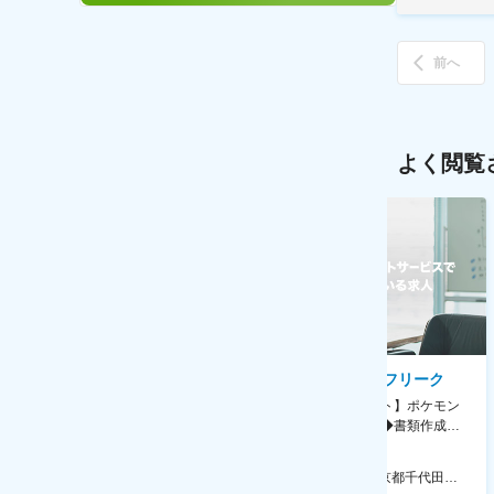
前へ
よく閲覧
AGC株式会社
株式会社ゲームフリーク
【横浜※一般職/転勤なし】庶
【庶務アシスタント】ポケモン
務・事務担当～開発部材の発注
シリーズ開発企業◆書類作成・
やDXに向けたシステム利用等～
データ入力など◆年休126日・
食事補助あり◎
AGC横浜テクニカルセンター 住所：神奈川県横浜市鶴見区末広町1-1 勤務地最寄駅：JR線／弁天橋駅 受動喫煙対策：敷地内喫煙可能場所あり 変更の範囲：無
本社 住所：東京都千代田区神田錦町2-2-1 KANDASQUARE 受動喫煙対策：屋内全面禁煙 変更の範囲：会社の定める事業所