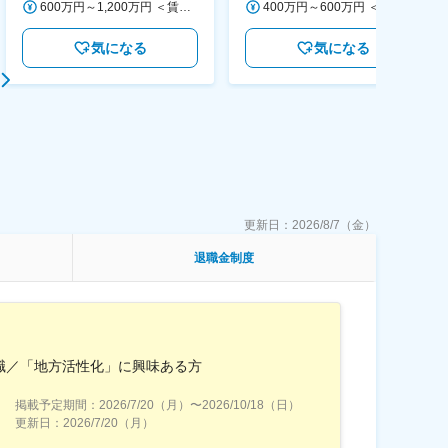
600万円～1,200万円 ＜賃金形態＞ 月給制 ＜賃金内訳＞ 月額（基本給）：350,000円～500,000円 ＜月給＞ 350,000円～500,000円 ＜昇給有無＞ 有 ＜残業手当＞ 有 ＜給与補足＞ ※年収は経験や能力を考慮の上、当社規定により決定します。 賃金はあくまでも目安の金額であり、選考を通じて上下する可能性があります。 月給(月額)は固定手当を含めた表記です。
400万円～600万円 ＜賃金形態＞ 月給制 経験・能力を考慮の上、優遇いたします。 ＜賃金内訳＞ 月額（基本給）：300,000円～450,000円 ＜月給＞ 300,000円～450,000円 ＜昇給有無＞ 有 ＜残業手当＞ 有 ＜給与補足＞ ・賞与実績：年2回 ・昇給：年1回 ※半年毎に評価を行い、評価が高ければ年齢に関係なく昇給・昇格していきます。創造性の高い人・新しいことにチャレンジした人が高い評価を得られます。 賃金はあくまでも目安の金額であり、選考を通じて上下する可能性があります。 月給(月額)は固定手当を含めた表記です。
気になる
気になる
更新日：
2026/8/7（金）
退職金制度
職／「地方活性化」に興味ある方
掲載予定期間：
2026/7/20（月）
〜
2026/10/18（日）
更新日：
2026/7/20（月）