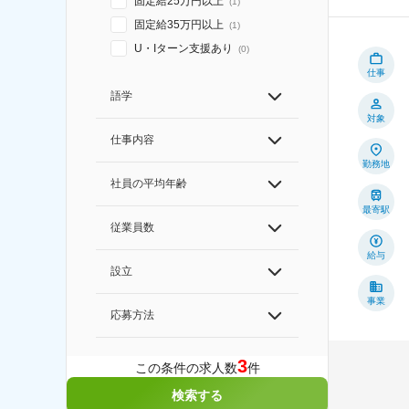
固定給25万円以上
(
1
)
固定給35万円以上
(
1
)
U・Iターン支援あり
(
0
)
仕事
語学
対象
仕事内容
勤務地
社員の平均年齢
最寄駅
従業員数
給与
設立
事業
応募方法
3
この条件の求人数
件
検索する