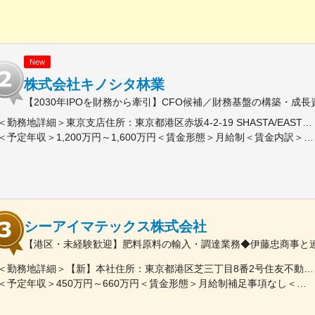
New
株式会社キノシタ林業
【2030年IPOを財務から牽引】CFO候補／財務基盤の構築・成
＜勤務地詳細＞東京支店住所：東京都港区赤坂4-2-19 SHASTA/EAST 5F勤務地最寄駅：東京メトロ線／赤坂見附駅受動喫煙対策：屋内全面禁煙変更の範囲：会社の定める事業所
＜予定年収＞1,200万円～1,600万円＜賃金形態＞月給制＜賃金内訳＞月額（基本給）：625,000円～875,000円固定残業手当/月：191,360円～267,920円（固定残業時間40時間0分/月）超過した時間外労働の残業手当は追加支給＜月給＞816,360円～1,142,920円（一律手当を含む）＜昇給有無＞有＜残業手当＞有＜給与補足＞※実績に応じて柔軟に検討します。■賞与：年2回（6、12月）■昇給：年1回（3、9月）賃金はあくまでも目安の金額であり、選考を通じて上下する可能性があります。月給(月額)は固定手当を含めた表記です。
シーアイマテックス株式会社
【港区・未経験歓迎】肥料原料の輸入・調達業務◆伊藤忠商事と連
＜勤務地詳細＞【新】本社住所：東京都港区芝三丁目8番2号住友不動産芝公園ファーストビル９階 勤務地最寄駅：都営地下鉄三田線／芝公園駅受動喫煙対策：屋内全面禁煙変更の範囲：会社の定める事業所
＜予定年収＞450万円～660万円＜賃金形態＞月給制補足事項なし＜賃金内訳＞月額（基本給）：280,000円～378,000円＜月給＞280,000円～378,000円＜昇給有無＞有＜残業手当＞有＜給与補足＞■賞与：年2回（6月/12月）■モデル年収：年収510万円 30歳（月給280,000円＋賞与）※時間外手当除く年収620万円 37歳（月給356,000円＋賞与）※時間外手当除く賃金はあくまでも目安の金額であり、選考を通じて上下する可能性があります。月給(月額)は固定手当を含めた表記です。