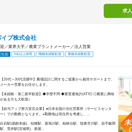
求人
パイプ株式会社
迎／業界大手／農業プラントメーカー／法人営業
5名以上採用
職種未経験歓迎
業種未経験歓迎
正社員
【20代～30代活躍中】農場設計に関するご提案から栽培サポートまで、
メーカー営業をお任せします。
【未経験・第二新卒歓迎】◆学歴不問 ◆要普通免許(AT可) ◎農業に興味
がある方も大歓迎♪
【給与アップ努力宣言企業】●日本全国の当社営業所（サービスセンタ
ー）での勤務となります。※勤務地は現住所を考慮し、...
白石駅(函館本線)、桔梗駅、新旭川駅、柏林台駅、陸奥市川駅、岩手飯岡
駅、荒井駅(宮城県)、新屋...